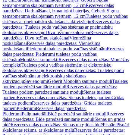
zemapmetuma skalojamām tvertnēm, 12 cm
Rezerves daļas
paredzētas: Darbināšanai, izmantojot baterijas, Geberit Sigma
zemapmetuma skalojamām tvertnēm, 12 cm
Tualetes podu vadības
sistēmas ar pneimatisku skalošanas aktivizāciju
Rezerves daļas
paredzētas: Tualetes podu vadības sistēmas ar pneimatisku
skalošanas aktivizāciju
Divu režīmu skalošanai
Rezerves daļas
paredzētas: Divu režīmu skalošanai
Vienrežīma
noskalošanai
Rezerves daļas paredzētas: Vienrežīma
noskalošanai
Piederumi tualetes podu vadības sistēmām
Rezerves
daļas paredzētas: Piederumi tualetes podu vadības
sistēmām
Montāžas komplekti
Rezerves daļas paredzētas: Montāžas
komplekti
Tualetes podu vadības sistēmām ar elektronisku
skalošanas aktivizāciju
Rezerves daļas paredzētas: Tualetes podu
vadības sistēmām ar elektronisku skalošanas
aktivizāciju
Savienojumi
Geberit Monolith sanitārie moduļi
Tualetes
podiem paredzēti sanitārie moduļi
Rezerves daļas paredzētas:
Tualetes podiem paredzēti sanitārie moduļi
Sienas tualetes
podiem
Rezerves daļas paredzētas: Sienas tualetes podiem
Grīdas
tualetes podiem
Rezerves daļas paredzētas: Grīdas tualetes
podiem
Piederumi
Rezerves daļas paredzētas:
Piederumi
Palīgmateriāli
Bidē paredzēti sanitārie moduļi
Rezerves
daļas paredzētas: Bidē paredzēti sanitārie moduļi
Sienas un grīdas
bidē
Rezerves daļas paredzētas: Sienas un grīdas bidē
Pisuārs
Pisuāri,
skalošanas režīms, ar skalošanas malu
Rezerves daļas paredzētas: