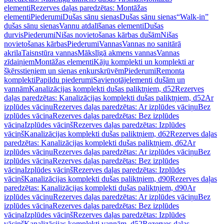
elementi
Rezerves daļas paredzētas: Montāžas
elementi
Piederumi
Dušas sānu sienas
Dušas sānu sienas
“Walk-in”
dušas sānu sienas
Vannu atdalīšanas elementi
Dušas
durvis
Piederumi
Nišas novietošanas kārbas dušām
Nišas
novietošanas kārbas
Piederumi
Vannas
Vannas no sanitārā
akrila
Taisnstūra vannas
Mākslīgā akmens vannas
Vannas
zīdaiņiem
Montāžas elementi
Kāju komplekti un komplekti ar
šķērsstieņiem un sienas enkurskrūvēm
Piederumi
Remonta
komplekti
Papildu piederumi
Savienotājelementi dušām un
vannām
Kanalizācijas komplekti dušas paliktņiem, d52
Rezerves
daļas paredzētas: Kanalizācijas komplekti dušas paliktņiem, d52
Ar
izplūdes vāciņu
Rezerves daļas paredzētas: Ar izplūdes vāciņu
Bez
izplūdes vāciņa
Rezerves daļas paredzētas: Bez izplūdes
vāciņa
Izplūdes vāciņš
Rezerves daļas paredzētas: Izplūdes
vāciņš
Kanalizācijas komplekti dušas paliktņiem, d62
Rezerves daļas
paredzētas: Kanalizācijas komplekti dušas paliktņiem, d62
Ar
izplūdes vāciņu
Rezerves daļas paredzētas: Ar izplūdes vāciņu
Bez
izplūdes vāciņa
Rezerves daļas paredzētas: Bez izplūdes
vāciņa
Izplūdes vāciņš
Rezerves daļas paredzētas: Izplūdes
vāciņš
Kanalizācijas komplekti dušas paliktņiem, d90
Rezerves daļas
paredzētas: Kanalizācijas komplekti dušas paliktņiem, d90
Ar
izplūdes vāciņu
Rezerves daļas paredzētas: Ar izplūdes vāciņu
Bez
izplūdes vāciņa
Rezerves daļas paredzētas: Bez izplūdes
vāciņa
Izplūdes vāciņš
Rezerves daļas paredzētas: Izplūdes
vāciņš
Kanalizācijas komplekti vannām, d52
Rezerves daļas