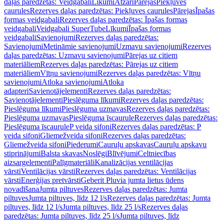
daļas paredzētas: Veidgabali
Līkumi
Atzari
Pārejas
Piekļuves
caurules
Rezerves daļas paredzētas: Piekļuves caurules
Pārejas
Īpašas
formas veidgabali
Rezerves daļas paredzētas: Īpašas formas
veidgabali
Veidgabali SuperTube
Līkumi
Īpašas formas
veidgabali
Savienojumi
Rezerves daļas paredzētas:
Savienojumi
Metināmie savienojumi
Uzmavu savienojumi
Rezerves
daļas paredzētas: Uzmavu savienojumi
Pārejas uz citiem
materiāliem
Rezerves daļas paredzētas: Pārejas uz citiem
materiāliem
Vītņu savienojumi
Rezerves daļas paredzētas: Vītņu
savienojumi
Atloka savienojumi
Atloka
adapteri
Savienotājelementi
Rezerves daļas paredzētas:
Savienotājelementi
Pieslēguma līkumi
Rezerves daļas paredzētas:
Pieslēguma līkumi
Pieslēguma uzmavas
Rezerves daļas paredzētas:
Pieslēguma uzmavas
Pieslēguma īscaurule
Rezerves daļas paredzētas:
Pieslēguma īscaurule
P veida sifoni
Rezerves daļas paredzētas: P
veida sifoni
Gliemežveida sifoni
Rezerves daļas paredzētas:
Gliemežveida sifoni
Piederumi
Cauruļu apskavas
Cauruļu apskavu
stiprinājumi
Balsta skavas
Noslēgi
Blīvējumi
Celtniecības
aizsargelementi
Palīgmateriāli
Kanalizācijas ventilācijas
vārsti
Ventilācijas vārsti
Rezerves daļas paredzētas: Ventilācijas
vārsti
Enerģijas pretvārsti
Geberit Pluvia jumta lietus ūdens
novadīšana
Jumta piltuves
Rezerves daļas paredzētas: Jumta
piltuves
Jumta piltuves, līdz 12 l/s
Rezerves daļas paredzētas: Jumta
piltuves, līdz 12 l/s
Jumta piltuves, līdz 25 l/s
Rezerves daļas
paredzētas: Jumta piltuves, līdz 25 l/s
Jumta piltuves, līdz