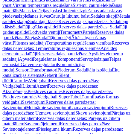
vārsti
Virsmu temperatūras regulēšana
Sistēmu caurule
Ieklāšanas
materiāls
Malas izolācijas joslas
Līmlentes
Izplešanas adatas
Javas
piedevas
Izplešanās šuves
Cauruļu līkumu balsti
Sadales skapji
Metāla
sadales skapji
Sadalītāju klāsts
Rezerves daļas paredzētas: Sadalītāju
klāsts
Sadalītāji grīdas apsildei
Rezerves daļas paredzētas: Sadalītāji
grīdas apsildei
Lodveida ventiļi
Termometrs
Pārejas
Rezerves daļas
paredzētas: Pārejas
Sadalītāju noslēgi
Ātrās atgaisošanas
vārsti
Plūsmas sadalītājs
Temperatūras regulēšanas vienības
Rezerves
daļas paredzētas: Temperatūras regulēšanas vienības
Apsildes
elementu sadalītāji
Rezerves daļas paredzētas: Apsildes elementu
sadalītāji
Apvadi
Regulēšanas komponenti
Servopiedziņas
Telpas
termostati
Galvenie regulatori
Komunikācijas
moduļi
Sensori
Transformatori
Piederumi
Sadalītāju izolācija
Ēku
kanalizācijas sistēmas
Geberit Silent-
db20
Caurules
Veidgabali
Rezerves daļas paredzētas:
Veidgabali
Līkumi
Atzari
Rezerves daļas paredzētas:
Atzari
Pārejas
Piekļuves caurules
Rezerves daļas paredzētas:
Piekļuves caurules
Veidgabali SuperTube
Līkumi
Īpašas formas
veidgabali
Savienojumi
Rezerves daļas paredzētas:
Savienojumi
Metināmie savienojumi
Uzmavu savienojumi
Rezerves
daļas paredzētas: Uzmavu savienojumi
Skavu savienojumi
Pārejas uz
citiem materiāliem
Rezerves daļas paredzētas: Pārejas uz citiem
materiāliem
Savienotājelementi
Rezerves daļas paredzētas:
Savienotājelementi
Pieslēguma līkumi
Rezerves daļas paredzētas: