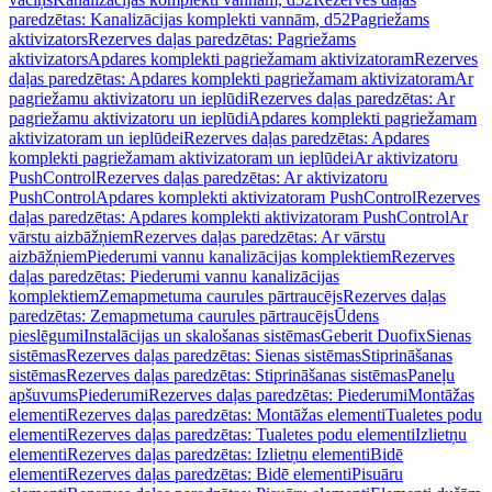
paredzētas: Kanalizācijas komplekti vannām, d52
Pagriežams
aktivizators
Rezerves daļas paredzētas: Pagriežams
aktivizators
Apdares komplekti pagriežamam aktivizatoram
Rezerves
daļas paredzētas: Apdares komplekti pagriežamam aktivizatoram
Ar
pagriežamu aktivizatoru un ieplūdi
Rezerves daļas paredzētas: Ar
pagriežamu aktivizatoru un ieplūdi
Apdares komplekti pagriežamam
aktivizatoram un ieplūdei
Rezerves daļas paredzētas: Apdares
komplekti pagriežamam aktivizatoram un ieplūdei
Ar aktivizatoru
PushControl
Rezerves daļas paredzētas: Ar aktivizatoru
PushControl
Apdares komplekti aktivizatoram PushControl
Rezerves
daļas paredzētas: Apdares komplekti aktivizatoram PushControl
Ar
vārstu aizbāžņiem
Rezerves daļas paredzētas: Ar vārstu
aizbāžņiem
Piederumi vannu kanalizācijas komplektiem
Rezerves
daļas paredzētas: Piederumi vannu kanalizācijas
komplektiem
Zemapmetuma caurules pārtraucējs
Rezerves daļas
paredzētas: Zemapmetuma caurules pārtraucējs
Ūdens
pieslēgumi
Instalācijas un skalošanas sistēmas
Geberit Duofix
Sienas
sistēmas
Rezerves daļas paredzētas: Sienas sistēmas
Stiprināšanas
sistēmas
Rezerves daļas paredzētas: Stiprināšanas sistēmas
Paneļu
apšuvums
Piederumi
Rezerves daļas paredzētas: Piederumi
Montāžas
elementi
Rezerves daļas paredzētas: Montāžas elementi
Tualetes podu
elementi
Rezerves daļas paredzētas: Tualetes podu elementi
Izlietņu
elementi
Rezerves daļas paredzētas: Izlietņu elementi
Bidē
elementi
Rezerves daļas paredzētas: Bidē elementi
Pisuāru