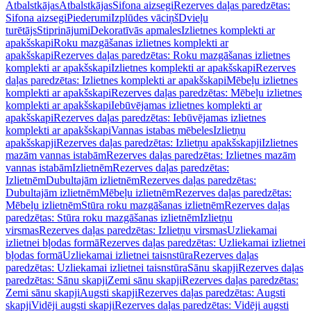
Atbalstkājas
Atbalstkājas
Sifona aizsegi
Rezerves daļas paredzētas:
Sifona aizsegi
Piederumi
Izplūdes vāciņš
Dvieļu
turētājs
Stiprinājumi
Dekoratīvās apmales
Izlietnes komplekti ar
apakšskapi
Roku mazgāšanas izlietnes komplekti ar
apakšskapi
Rezerves daļas paredzētas: Roku mazgāšanas izlietnes
komplekti ar apakšskapi
Izlietnes komplekti ar apakšskapi
Rezerves
daļas paredzētas: Izlietnes komplekti ar apakšskapi
Mēbeļu izlietnes
komplekti ar apakšskapi
Rezerves daļas paredzētas: Mēbeļu izlietnes
komplekti ar apakšskapi
Iebūvējamas izlietnes komplekti ar
apakšskapi
Rezerves daļas paredzētas: Iebūvējamas izlietnes
komplekti ar apakšskapi
Vannas istabas mēbeles
Izlietņu
apakšskapji
Rezerves daļas paredzētas: Izlietņu apakšskapji
Izlietnes
mazām vannas istabām
Rezerves daļas paredzētas: Izlietnes mazām
vannas istabām
Izlietnēm
Rezerves daļas paredzētas:
Izlietnēm
Dubultajām izlietnēm
Rezerves daļas paredzētas:
Dubultajām izlietnēm
Mēbeļu izlietnēm
Rezerves daļas paredzētas:
Mēbeļu izlietnēm
Stūra roku mazgāšanas izlietnēm
Rezerves daļas
paredzētas: Stūra roku mazgāšanas izlietnēm
Izlietņu
virsmas
Rezerves daļas paredzētas: Izlietņu virsmas
Uzliekamai
izlietnei bļodas formā
Rezerves daļas paredzētas: Uzliekamai izlietnei
bļodas formā
Uzliekamai izlietnei taisnstūra
Rezerves daļas
paredzētas: Uzliekamai izlietnei taisnstūra
Sānu skapji
Rezerves daļas
paredzētas: Sānu skapji
Zemi sānu skapji
Rezerves daļas paredzētas:
Zemi sānu skapji
Augsti skapji
Rezerves daļas paredzētas: Augsti
skapji
Vidēji augsti skapji
Rezerves daļas paredzētas: Vidēji augsti