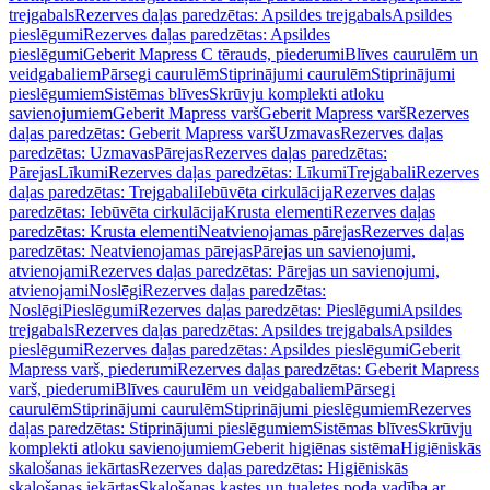
trejgabals
Rezerves daļas paredzētas: Apsildes trejgabals
Apsildes
pieslēgumi
Rezerves daļas paredzētas: Apsildes
pieslēgumi
Geberit Mapress C tērauds, piederumi
Blīves caurulēm un
veidgabaliem
Pārsegi caurulēm
Stiprinājumi caurulēm
Stiprinājumi
pieslēgumiem
Sistēmas blīves
Skrūvju komplekti atloku
savienojumiem
Geberit Mapress varš
Geberit Mapress varš
Rezerves
daļas paredzētas: Geberit Mapress varš
Uzmavas
Rezerves daļas
paredzētas: Uzmavas
Pārejas
Rezerves daļas paredzētas:
Pārejas
Līkumi
Rezerves daļas paredzētas: Līkumi
Trejgabali
Rezerves
daļas paredzētas: Trejgabali
Iebūvēta cirkulācija
Rezerves daļas
paredzētas: Iebūvēta cirkulācija
Krusta elementi
Rezerves daļas
paredzētas: Krusta elementi
Neatvienojamas pārejas
Rezerves daļas
paredzētas: Neatvienojamas pārejas
Pārejas un savienojumi,
atvienojami
Rezerves daļas paredzētas: Pārejas un savienojumi,
atvienojami
Noslēgi
Rezerves daļas paredzētas:
Noslēgi
Pieslēgumi
Rezerves daļas paredzētas: Pieslēgumi
Apsildes
trejgabals
Rezerves daļas paredzētas: Apsildes trejgabals
Apsildes
pieslēgumi
Rezerves daļas paredzētas: Apsildes pieslēgumi
Geberit
Mapress varš, piederumi
Rezerves daļas paredzētas: Geberit Mapress
varš, piederumi
Blīves caurulēm un veidgabaliem
Pārsegi
caurulēm
Stiprinājumi caurulēm
Stiprinājumi pieslēgumiem
Rezerves
daļas paredzētas: Stiprinājumi pieslēgumiem
Sistēmas blīves
Skrūvju
komplekti atloku savienojumiem
Geberit higiēnas sistēma
Higiēniskās
skalošanas iekārtas
Rezerves daļas paredzētas: Higiēniskās
skalošanas iekārtas
Skalošanas kastes un tualetes poda vadība ar