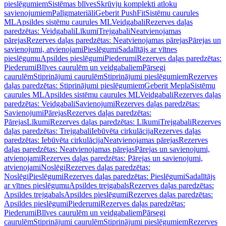
pieslēgumiem
Sistēmas blīves
Skrūvju komplekti atloku
savienojumiem
Palīgmateriāli
Geberit PushFit
Sistēmu caurules
ML
Apsildes sistēmu caurules ML
Veidgabali
Rezerves daļas
paredzētas: Veidgabali
Līkumi
Trejgabali
Neatvienojamas
pārejas
Rezerves daļas paredzētas: Neatvienojamas pārejas
Pārejas un
savienojumi, atvienojami
Pieslēgumi
Sadalītājs ar vītnes
pieslēgumu
Apsildes pieslēgumi
Piederumi
Rezerves daļas paredzētas:
Piederumi
Blīves caurulēm un veidgabaliem
Pārsegi
caurulēm
Stiprinājumi caurulēm
Stiprinājumi pieslēgumiem
Rezerves
daļas paredzētas: Stiprinājumi pieslēgumiem
Geberit Mepla
Sistēmu
caurules ML
Apsildes sistēmu caurules ML
Veidgabali
Rezerves daļas
paredzētas: Veidgabali
Savienojumi
Rezerves daļas paredzētas:
Savienojumi
Pārejas
Rezerves daļas paredzētas:
Pārejas
Līkumi
Rezerves daļas paredzētas: Līkumi
Trejgabali
Rezerves
daļas paredzētas: Trejgabali
Iebūvēta cirkulācija
Rezerves daļas
paredzētas: Iebūvēta cirkulācija
Neatvienojamas pārejas
Rezerves
daļas paredzētas: Neatvienojamas pārejas
Pārejas un savienojumi,
atvienojami
Rezerves daļas paredzētas: Pārejas un savienojumi,
atvienojami
Noslēgi
Rezerves daļas paredzētas:
Noslēgi
Pieslēgumi
Rezerves daļas paredzētas: Pieslēgumi
Sadalītājs
ar vītnes pieslēgumu
Apsildes trejgabals
Rezerves daļas paredzētas:
Apsildes trejgabals
Apsildes pieslēgumi
Rezerves daļas paredzētas:
Apsildes pieslēgumi
Piederumi
Rezerves daļas paredzētas:
Piederumi
Blīves caurulēm un veidgabaliem
Pārsegi
caurulēm
Stiprinājumi caurulēm
Stiprinājumi pieslēgumiem
Rezerves