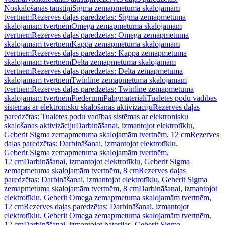
Noskalošanas taustiņi
Sigma zemapmetuma skalojamām
tvertnēm
Rezerves daļas paredzētas: Sigma zemapmetuma
skalojamām tvertnēm
Omega zemapmetuma skalojamām
tvertnēm
Rezerves daļas paredzētas: Omega zemapmetuma
skalojamām tvertnēm
Kappa zemapmetuma skalojamām
tvertnēm
Rezerves daļas paredzētas: Kappa zemapmetuma
skalojamām tvertnēm
Delta zemapmetuma skalojamām
tvertnēm
Rezerves daļas paredzētas: Delta zemapmetuma
skalojamām tvertnēm
Twinline zemapmetuma skalojamām
tvertnēm
Rezerves daļas paredzētas: Twinline zemapmetuma
skalojamām tvertnēm
Piederumi
Palīgmateriāli
Tualetes podu vadības
sistēmas ar elektronisku skalošanas aktivizāciju
Rezerves daļas
paredzētas: Tualetes podu vadības sistēmas ar elektronisku
skalošanas aktivizāciju
Darbināšanai, izmantojot elektrotīklu,
Geberit Sigma zemapmetuma skalojamām tvertnēm, 12 cm
Rezerves
daļas paredzētas: Darbināšanai, izmantojot elektrotīklu,
Geberit Sigma zemapmetuma skalojamām tvertnēm,
12 cm
Darbināšanai, izmantojot elektrotīklu, Geberit Sigma
zemapmetuma skalojamām tvertnēm, 8 cm
Rezerves daļas
paredzētas: Darbināšanai, izmantojot elektrotīklu, Geberit Sigma
zemapmetuma skalojamām tvertnēm, 8 cm
Darbināšanai, izmantojot
elektrotīklu, Geberit Omega zemapmetuma skalojamām tvertnēm,
12 cm
Rezerves daļas paredzētas: Darbināšanai, izmantojot
elektrotīklu, Geberit Omega zemapmetuma skalojamām tvertnēm,
12 cm
Darbināšanai, izmantojot baterijas, Geberit Sigma