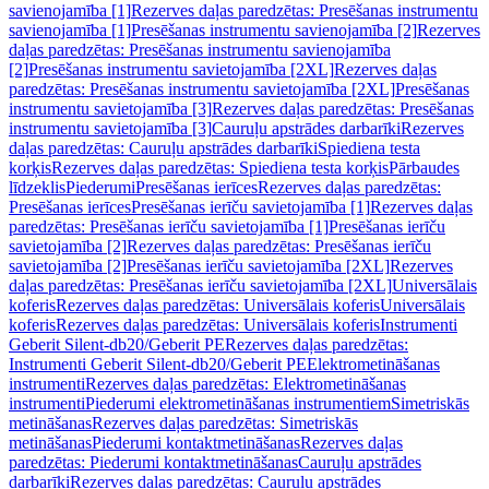
savienojamība [1]
Rezerves daļas paredzētas: Presēšanas instrumentu
savienojamība [1]
Presēšanas instrumentu savienojamība [2]
Rezerves
daļas paredzētas: Presēšanas instrumentu savienojamība
[2]
Presēšanas instrumentu savietojamība [2XL]
Rezerves daļas
paredzētas: Presēšanas instrumentu savietojamība [2XL]
Presēšanas
instrumentu savietojamība [3]
Rezerves daļas paredzētas: Presēšanas
instrumentu savietojamība [3]
Cauruļu apstrādes darbarīki
Rezerves
daļas paredzētas: Cauruļu apstrādes darbarīki
Spiediena testa
korķis
Rezerves daļas paredzētas: Spiediena testa korķis
Pārbaudes
līdzeklis
Piederumi
Presēšanas ierīces
Rezerves daļas paredzētas:
Presēšanas ierīces
Presēšanas ierīču savietojamība [1]
Rezerves daļas
paredzētas: Presēšanas ierīču savietojamība [1]
Presēšanas ierīču
savietojamība [2]
Rezerves daļas paredzētas: Presēšanas ierīču
savietojamība [2]
Presēšanas ierīču savietojamība [2XL]
Rezerves
daļas paredzētas: Presēšanas ierīču savietojamība [2XL]
Universālais
koferis
Rezerves daļas paredzētas: Universālais koferis
Universālais
koferis
Rezerves daļas paredzētas: Universālais koferis
Instrumenti
Geberit Silent-db20/Geberit PE
Rezerves daļas paredzētas:
Instrumenti Geberit Silent-db20/Geberit PE
Elektrometināšanas
instrumenti
Rezerves daļas paredzētas: Elektrometināšanas
instrumenti
Piederumi elektrometināšanas instrumentiem
Simetriskās
metināšanas
Rezerves daļas paredzētas: Simetriskās
metināšanas
Piederumi kontaktmetināšanas
Rezerves daļas
paredzētas: Piederumi kontaktmetināšanas
Cauruļu apstrādes
darbarīki
Rezerves daļas paredzētas: Cauruļu apstrādes