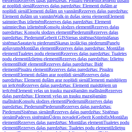
elementi
Rezerves daļas paredzētas: Pisuāru elementi
Elementi dušām
ar noplūdi sienā
Rezerves daļas paredzētas: Elementi dušām ar
noplūdi sienā
Elementi dušām un vannām
Rezerves daļas paredzētas:
Elementi dušām un vannām
Walk-in dušas sienu elementi
Elementi
saimniecības izlietnēm
Rezerves daļas paredzētas: Elementi
saimniecības izlietnēm
Konsoļu slodzes elementi
Rezerves daļas
paredzētas: Konsoļu slodzes elementi
Piederumi
Rezerves daļas
paredzētas: Piederumi
Geberit GIS
Sienas sistēmas
Stiprināšanas
sistēmas
Sagatavju piederumi
Skaņas izolācijas piederumi
Paneļu
apšuvums
Montāžas elementi
Rezerves daļas paredzētas: Montāžas
elementi
Tualetes podu elementi
Rezerves daļas paredzētas: Tualetes
podu elementi
Izlietņu elementi
Rezerves daļas paredzētas: Izlietņu
elementi
Bidē elementi
Rezerves daļas paredzētas: Bidē
elementi
Pisuāru elementi
Rezerves daļas paredzētas: Pisuāru
elementi
Elementi dušām arar noplūdi sienā
Rezerves daļas
paredzētas: Elementi dušām arar noplūdi sienā
Elementi maisītājiem
un ierīcēm
Rezerves daļas paredzētas: Elementi maisītājiem un
ierīcēm
Elementi veļas un trauku mazgājamām mašīnām
Rezerves
daļas paredzētas: Elementi veļas un trauku mazgājamām
mašīnām
Konsoļu slodzes elementi
Piederumi
Rezerves daļas
paredzētas: Piederumi
Piederumi
Rezerves daļas paredzētas:
Piederumi
Sistēmas sienām
Rezerves daļas paredzētas: Sistēmas
sienām
Padeves sistēmām
Ūdens novadei
Geberit Kombifix
Montāžas
elementi
Rezerves daļas paredzētas: Montāžas elementi
Tualetes podu
elementi
Rezerves daļas paredzētas: Tualetes podu elementi
Izlietņu