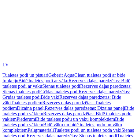
LV
Tualetes podi un pisuāri
Geberit AquaClean tualetes podi ar bidē
funkciju
Bidē tualetes podi ar vāku
Rezerves daļas paredzētas: Bidē
tualetes podi ar vāku
Sienas tualetes podi
Rezerves daļas paredzētas:
Sienas tualetes podi
Grīdas tualetes podi
Rezerves daļas paredzētas:
Grīdas tualetes podi
Bidē vāki
Rezerves daļas paredzētas: Bidē
vāki
Tualetes podiem
Rezerves daļas paredzētas: Tualetes
podiem
Dizaina paneļi
Rezerves daļas paredzētas: Dizaina paneļi
Bidē
tualetes podu vākiem
Rezerves daļas paredzētas: Bidē tualetes podu
vākiem
Piederumi
Bidē tualetes podu un vāku komplektiem
Bidē
tualetes podu vākiem
Bidē vāku un bidē tualetes podu un vāku
komplektiem
Palīgmateriāli
Tualetes podi un tualetes poda vāki
Sienas
tualetes podi
Rezerves daļas paredzētas: Sienas tualetes podi
Tualetes