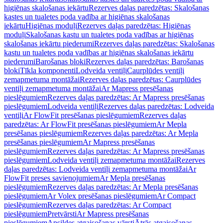
higiēnas skalošanas iekārtu
Rezerves daļas paredzētas: Skalošanas
kastes un tualetes poda vadība ar higiēnas skalošanas
iekārtu
Higiēnas moduļi
Rezerves daļas paredzētas: Higiēnas
moduļi
Skalošanas kastu un tualetes poda vadības ar higiēnas
skalošanas iekārtu piederumi
Rezerves daļas paredzētas: Skalošanas
kastu un tualetes poda vadības ar higiēnas skalošanas iekārtu
piederumi
Barošanas bloki
Rezerves daļas paredzētas: Barošanas
bloki
Tīkla komponenti
Lodveida ventiļi
Caurplūdes ventiļi
zemapmetuma montāžai
Rezerves daļas paredzētas: Caurplūdes
ventiļi zemapmetuma montāžai
Ar Mapress presēšanas
pieslēgumiem
Rezerves daļas paredzētas: Ar Mapress presēšanas
pieslēgumiem
Lodveida ventiļi
Rezerves daļas paredzētas: Lodveida
ventiļi
Ar FlowFit presēšanas pieslēgumiem
Rezerves daļas
paredzētas: Ar FlowFit presēšanas pieslēgumiem
Ar Mepla
presēšanas pieslēgumiem
Rezerves daļas paredzētas: Ar Mepla
presēšanas pieslēgumiem
Ar Mapress presēšanas
pieslēgumiem
Rezerves daļas paredzētas: Ar Mapress presēšanas
pieslēgumiem
Lodveida ventiļi zemapmetuma montāžai
Rezerves
daļas paredzētas: Lodveida ventiļi zemapmetuma montāžai
Ar
FlowFit preses savienojumiem
Ar Mepla presēšanas
pieslēgumiem
Rezerves daļas paredzētas: Ar Mepla presēšanas
pieslēgumiem
Ar Volex presēšanas pieslēgumiem
Ar Compact
pieslēgumiem
Rezerves daļas paredzētas: Ar Compact
pieslēgumiem
Pretvārsti
Ar Mapress presēšanas
pieslēgumiem
Apsildes atgaisošanas vārsti
Ātrās atgaisošanas