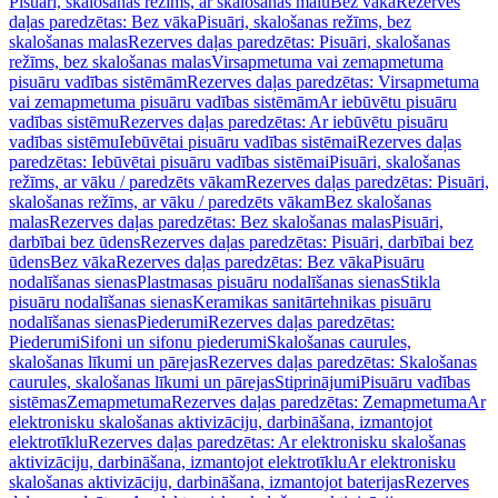
Pisuāri, skalošanas režīms, ar skalošanas malu
Bez vāka
Rezerves
daļas paredzētas: Bez vāka
Pisuāri, skalošanas režīms, bez
skalošanas malas
Rezerves daļas paredzētas: Pisuāri, skalošanas
režīms, bez skalošanas malas
Virsapmetuma vai zemapmetuma
pisuāru vadības sistēmām
Rezerves daļas paredzētas: Virsapmetuma
vai zemapmetuma pisuāru vadības sistēmām
Ar iebūvētu pisuāru
vadības sistēmu
Rezerves daļas paredzētas: Ar iebūvētu pisuāru
vadības sistēmu
Iebūvētai pisuāru vadības sistēmai
Rezerves daļas
paredzētas: Iebūvētai pisuāru vadības sistēmai
Pisuāri, skalošanas
režīms, ar vāku / paredzēts vākam
Rezerves daļas paredzētas: Pisuāri,
skalošanas režīms, ar vāku / paredzēts vākam
Bez skalošanas
malas
Rezerves daļas paredzētas: Bez skalošanas malas
Pisuāri,
darbībai bez ūdens
Rezerves daļas paredzētas: Pisuāri, darbībai bez
ūdens
Bez vāka
Rezerves daļas paredzētas: Bez vāka
Pisuāru
nodalīšanas sienas
Plastmasas pisuāru nodalīšanas sienas
Stikla
pisuāru nodalīšanas sienas
Keramikas sanitārtehnikas pisuāru
nodalīšanas sienas
Piederumi
Rezerves daļas paredzētas:
Piederumi
Sifoni un sifonu piederumi
Skalošanas caurules,
skalošanas līkumi un pārejas
Rezerves daļas paredzētas: Skalošanas
caurules, skalošanas līkumi un pārejas
Stiprinājumi
Pisuāru vadības
sistēmas
Zemapmetuma
Rezerves daļas paredzētas: Zemapmetuma
Ar
elektronisku skalošanas aktivizāciju, darbināšana, izmantojot
elektrotīklu
Rezerves daļas paredzētas: Ar elektronisku skalošanas
aktivizāciju, darbināšana, izmantojot elektrotīklu
Ar elektronisku
skalošanas aktivizāciju, darbināšana, izmantojot baterijas
Rezerves