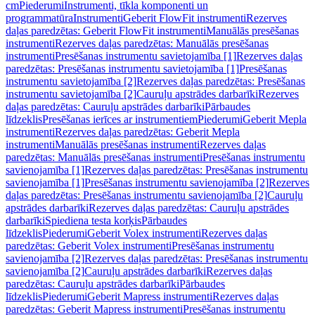
cm
Piederumi
Instrumenti, tīkla komponenti un
programmatūra
Instrumenti
Geberit FlowFit instrumenti
Rezerves
daļas paredzētas: Geberit FlowFit instrumenti
Manuālās presēšanas
instrumenti
Rezerves daļas paredzētas: Manuālās presēšanas
instrumenti
Presēšanas instrumentu savietojamība [1]
Rezerves daļas
paredzētas: Presēšanas instrumentu savietojamība [1]
Presēšanas
instrumentu savietojamība [2]
Rezerves daļas paredzētas: Presēšanas
instrumentu savietojamība [2]
Cauruļu apstrādes darbarīki
Rezerves
daļas paredzētas: Cauruļu apstrādes darbarīki
Pārbaudes
līdzeklis
Presēšanas ierīces ar instrumentiem
Piederumi
Geberit Mepla
instrumenti
Rezerves daļas paredzētas: Geberit Mepla
instrumenti
Manuālās presēšanas instrumenti
Rezerves daļas
paredzētas: Manuālās presēšanas instrumenti
Presēšanas instrumentu
savienojamība [1]
Rezerves daļas paredzētas: Presēšanas instrumentu
savienojamība [1]
Presēšanas instrumentu savienojamība [2]
Rezerves
daļas paredzētas: Presēšanas instrumentu savienojamība [2]
Cauruļu
apstrādes darbarīki
Rezerves daļas paredzētas: Cauruļu apstrādes
darbarīki
Spiediena testa korķis
Pārbaudes
līdzeklis
Piederumi
Geberit Volex instrumenti
Rezerves daļas
paredzētas: Geberit Volex instrumenti
Presēšanas instrumentu
savienojamība [2]
Rezerves daļas paredzētas: Presēšanas instrumentu
savienojamība [2]
Cauruļu apstrādes darbarīki
Rezerves daļas
paredzētas: Cauruļu apstrādes darbarīki
Pārbaudes
līdzeklis
Piederumi
Geberit Mapress instrumenti
Rezerves daļas
paredzētas: Geberit Mapress instrumenti
Presēšanas instrumentu