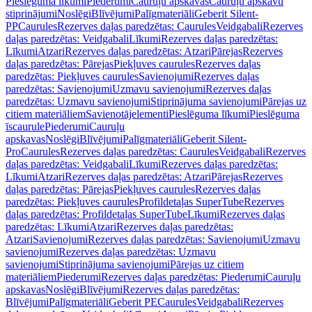
Pieslēguma līkumi
Piederumi
Cauruļu apskavas
Cauruļu apskavu
stiprinājumi
Noslēgi
Blīvējumi
Palīgmateriāli
Geberit Silent-
PP
Caurules
Rezerves daļas paredzētas: Caurules
Veidgabali
Rezerves
daļas paredzētas: Veidgabali
Līkumi
Rezerves daļas paredzētas:
Līkumi
Atzari
Rezerves daļas paredzētas: Atzari
Pārejas
Rezerves
daļas paredzētas: Pārejas
Piekļuves caurules
Rezerves daļas
paredzētas: Piekļuves caurules
Savienojumi
Rezerves daļas
paredzētas: Savienojumi
Uzmavu savienojumi
Rezerves daļas
paredzētas: Uzmavu savienojumi
Stiprinājuma savienojumi
Pārejas uz
citiem materiāliem
Savienotājelementi
Pieslēguma līkumi
Pieslēguma
īscaurule
Piederumi
Cauruļu
apskavas
Noslēgi
Blīvējumi
Palīgmateriāli
Geberit Silent-
Pro
Caurules
Rezerves daļas paredzētas: Caurules
Veidgabali
Rezerves
daļas paredzētas: Veidgabali
Līkumi
Rezerves daļas paredzētas:
Līkumi
Atzari
Rezerves daļas paredzētas: Atzari
Pārejas
Rezerves
daļas paredzētas: Pārejas
Piekļuves caurules
Rezerves daļas
paredzētas: Piekļuves caurules
Profildetaļas SuperTube
Rezerves
daļas paredzētas: Profildetaļas SuperTube
Līkumi
Rezerves daļas
paredzētas: Līkumi
Atzari
Rezerves daļas paredzētas:
Atzari
Savienojumi
Rezerves daļas paredzētas: Savienojumi
Uzmavu
savienojumi
Rezerves daļas paredzētas: Uzmavu
savienojumi
Stiprinājuma savienojumi
Pārejas uz citiem
materiāliem
Piederumi
Rezerves daļas paredzētas: Piederumi
Cauruļu
apskavas
Noslēgi
Blīvējumi
Rezerves daļas paredzētas:
Blīvējumi
Palīgmateriāli
Geberit PE
Caurules
Veidgabali
Rezerves