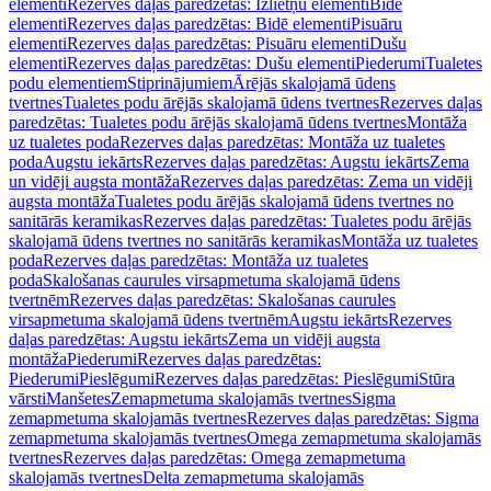
elementi
Rezerves daļas paredzētas: Izlietņu elementi
Bidē
elementi
Rezerves daļas paredzētas: Bidē elementi
Pisuāru
elementi
Rezerves daļas paredzētas: Pisuāru elementi
Dušu
elementi
Rezerves daļas paredzētas: Dušu elementi
Piederumi
Tualetes
podu elementiem
Stiprinājumiem
Ārējās skalojamā ūdens
tvertnes
Tualetes podu ārējās skalojamā ūdens tvertnes
Rezerves daļas
paredzētas: Tualetes podu ārējās skalojamā ūdens tvertnes
Montāža
uz tualetes poda
Rezerves daļas paredzētas: Montāža uz tualetes
poda
Augstu iekārts
Rezerves daļas paredzētas: Augstu iekārts
Zema
un vidēji augsta montāža
Rezerves daļas paredzētas: Zema un vidēji
augsta montāža
Tualetes podu ārējās skalojamā ūdens tvertnes no
sanitārās keramikas
Rezerves daļas paredzētas: Tualetes podu ārējās
skalojamā ūdens tvertnes no sanitārās keramikas
Montāža uz tualetes
poda
Rezerves daļas paredzētas: Montāža uz tualetes
poda
Skalošanas caurules virsapmetuma skalojamā ūdens
tvertnēm
Rezerves daļas paredzētas: Skalošanas caurules
virsapmetuma skalojamā ūdens tvertnēm
Augstu iekārts
Rezerves
daļas paredzētas: Augstu iekārts
Zema un vidēji augsta
montāža
Piederumi
Rezerves daļas paredzētas:
Piederumi
Pieslēgumi
Rezerves daļas paredzētas: Pieslēgumi
Stūra
vārsti
Manšetes
Zemapmetuma skalojamās tvertnes
Sigma
zemapmetuma skalojamās tvertnes
Rezerves daļas paredzētas: Sigma
zemapmetuma skalojamās tvertnes
Omega zemapmetuma skalojamās
tvertnes
Rezerves daļas paredzētas: Omega zemapmetuma
skalojamās tvertnes
Delta zemapmetuma skalojamās