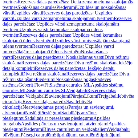
tvertnes
Rezerves daļas paredzētas: Delta zemapmetuma skalojamās
tvertnes
Skalošanas caurules
Piederumi
Uzpildes un noskalošanas
vārsti
Uzpildes vārsti
Rezerves daļas paredzētas: Uzpildes
vārsti
Uzpildes vārsti zemapmetuma skalojamām tvertnēm
Rezerves
daļas paredzētas: Uzpildes vārsti zemapmetuma skalojamām
tvertnēm
Uzpildes vārsti keramikas skalojamā ūdens
tvertnēm
Rezerves daļas paredzētas: Uzpildes vārsti keramikas
skalojamā ūdens tvertnēm
Uzpildes vārsti universālajām skalojamā
ūdens tvertnēm
Rezerves daļas paredzētas: Uzpildes vārsti
universālajām skalojamā ūdens tvertnēm
Noskalošanas
vārsti
Rezerves daļas paredzētas: Noskalošanas vārsti
Divu režīmu
skalošana
Rezerves daļas paredzētas: Divu režīmu skalošana
Iekšējo
detaļu komplekti
Rezerves daļas paredzētas: Iekšējo detaļu
komplekti
Divu režīmu skalošana
Rezerves daļas paredzētas: Divu
režīmu skalošana
Piederumi
Noskalošanas pogas
Padeves
sistēmas
Geberit FlowFit
Sistēmu caurules ML
Apsildes sistēmu
caurules ML
Sistēmu caurules SL
Veidgabali
Rezerves daļas
paredzētas: Veidgabali
Savienojumi
Pārejas
Līkumi
Trejgabali
Iebūvēta
cirkulācija
Rezerves daļas paredzētas: Iebūvēta
cirkulācija
Neatvienojamas pārejas
Pārejas un savienojumi,
atvienojami
Noslēgi
Pieslēgumi
Sadalītājs ar vītnes
pieslēgumu
Sadalītājs ar presēšanas pieslēgumu
Apsildes
trejgabals
Apsildes pārejas un savienojumi, atvienojami
Apsildes
pieslēgumi
Piederumi
Blīves caurulēm un veidgabaliem
Veidgabalu
blīvējumi
Pārsegi caurulēm
Stiprinājumi caurulēm
Stiprinājumi