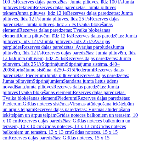
100 l/s
Rezerves daļas paredzētas: Jumta piltuves, līdz 100 l/s
Jumta
piltuves teknēm
Rezerves daļas paredzētas: Jumta piltuves
teknēm
Jumta piltuves, līdz 12 l/s
Rezerves daļas paredzētas: Jumta
piltuves, līdz 12 l/s
Jumta piltuves, līdz 25 l/s
Rezerves daļas
paredzētas: Jumta piltuves, līdz 25 l/s
Tvaika bloķēšanas
elementi
Rezerves daļas paredzētas: Tvaika bloķēšanas
elementi
Jumta piltuvēm, līdz 12 l/s
Rezerves daļas paredzētas: Jumta
piltuvēm, līdz 12 l/s
Jumta piltuvēm, līdz 25 l/s
Avārijas
pārplūdes
Rezerves daļas paredzētas: Avārijas pārplūdes
Jumta
piltuvēm, līdz 12 l/s
Rezerves daļas paredzētas: Jumta piltuvēm, līdz
12 l/s
Jumta piltuvēm, līdz 25 l/s
Rezerves daļas paredzētas: Jumta
piltuvēm, līdz 25 l/s
Stiprinājumi
Stiprinājumu sistēma, d40–
200
Stiprinājumu sistēma, d250–315
Piederumi
Rezerves daļas
paredzētas: Piederumi
Jumta piltuvēm
Rezerves daļas paredzētas:
Jumta piltuvēm
Stiprinājumiem
Standarta jumta lietus ūdens
novadīšana
Jumta piltuves
Rezerves daļas paredzētas: Jumta
piltuves
Tvaika bloķēšanas elementi
Rezerves daļas paredzētas:
Tvaika bloķēšanas elementi
Piederumi
Rezerves daļas paredzētas:
Piederumi
Grīdas noteces sistēmas
Virsmas atūdeņošana iekštelpām
un ārpus telpām
Rezerves daļas paredzētas: Virsmas atūdeņošana
iekštelpām un ārpus telpām
Grīdas noteces balkoniem un terasēm, 10
x 10 cm
Rezerves daļas paredzētas: Grīdas noteces balkoniem un
terasēm, 10 x 10 cm
Grīdas noteces, 13 x 13 cm
Grīdas noteces
balkoniem un terasēm, 13 x 13 cm
Grīdas noteces, 15 x 15
cm
Rezerves daļas paredzētas: Grīdas noteces, 15 x 15