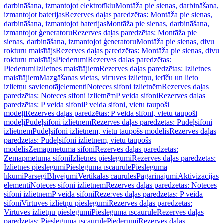
darbināšana, izmantojot elektrotīklu
Montāža pie sienas, darbināšana,
izmantojot baterijas
Rezerves daļas paredzētas: Montāža pie sienas,
darbināšana, izmantojot baterijas
Montāža pie sienas, darbināšana,
izmantojot ģeneratoru
Rezerves daļas paredzētas: Montāža pie
sienas, darbināšana, izmantojot ģeneratoru
Montāža pie sienas, divu
rokturu maisītājs
Rezerves daļas paredzētas: Montāža pie sienas, divu
rokturu maisītājs
Piederumi
Rezerves daļas paredzētas:
Piederumi
Izlietnes maisītājiem
Rezerves daļas paredzētas: Izlietnes
maisītājiem
Mazgāšanas vietas, virtuves izlietņu, ierīču un lieto
izlietņu savienotājelementi
Noteces sifoni izlietnēm
Rezerves daļas
paredzētas: Noteces sifoni izlietnēm
P veida sifoni
Rezerves daļas
paredzētas: P veida sifoni
P veida sifoni, vietu taupoši
modeļi
Rezerves daļas paredzētas: P veida sifoni, vietu taupoši
modeļi
Pudeļsifoni izlietnēm
Rezerves daļas paredzētas: Pudeļsifoni
izlietnēm
Pudeļsifoni izlietnēm, vietu taupošs modelis
Rezerves daļas
paredzētas: Pudeļsifoni izlietnēm, vietu taupošs
modelis
Zemapmetuma sifoni
Rezerves daļas paredzētas:
Zemapmetuma sifoni
Izlietnes pieslēgumi
Rezerves daļas paredzētas:
Izlietnes pieslēgumi
Pieslēguma īscaurule
Pieslēguma
līkumi
Pārsegi
Blīvējumi
Vertikālās caurules
Pagarinājumi
Aktivizācijas
elementi
Noteces sifoni izlietnēm
Rezerves daļas paredzētas: Noteces
sifoni izlietnēm
P veida sifoni
Rezerves daļas paredzētas: P veida
sifoni
Virtuves izlietņu pieslēgumi
Rezerves daļas paredzētas:
Virtuves izlietņu pieslēgumi
Pieslēguma īscaurule
Rezerves daļas
paredzētas: Pieslēguma īscaurule
Piederumi
Rezerves daļas