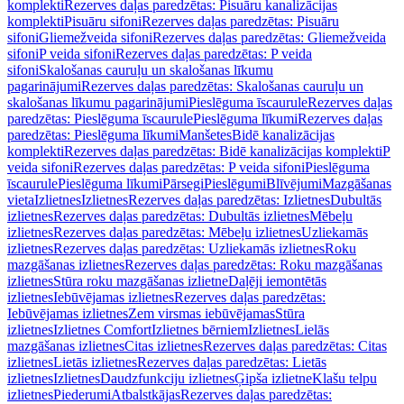
komplekti
Rezerves daļas paredzētas: Pisuāru kanalizācijas
komplekti
Pisuāru sifoni
Rezerves daļas paredzētas: Pisuāru
sifoni
Gliemežveida sifoni
Rezerves daļas paredzētas: Gliemežveida
sifoni
P veida sifoni
Rezerves daļas paredzētas: P veida
sifoni
Skalošanas cauruļu un skalošanas līkumu
pagarinājumi
Rezerves daļas paredzētas: Skalošanas cauruļu un
skalošanas līkumu pagarinājumi
Pieslēguma īscaurule
Rezerves daļas
paredzētas: Pieslēguma īscaurule
Pieslēguma līkumi
Rezerves daļas
paredzētas: Pieslēguma līkumi
Manšetes
Bidē kanalizācijas
komplekti
Rezerves daļas paredzētas: Bidē kanalizācijas komplekti
P
veida sifoni
Rezerves daļas paredzētas: P veida sifoni
Pieslēguma
īscaurule
Pieslēguma līkumi
Pārsegi
Pieslēgumi
Blīvējumi
Mazgāšanas
vieta
Izlietnes
Izlietnes
Rezerves daļas paredzētas: Izlietnes
Dubultās
izlietnes
Rezerves daļas paredzētas: Dubultās izlietnes
Mēbeļu
izlietnes
Rezerves daļas paredzētas: Mēbeļu izlietnes
Uzliekamās
izlietnes
Rezerves daļas paredzētas: Uzliekamās izlietnes
Roku
mazgāšanas izlietnes
Rezerves daļas paredzētas: Roku mazgāšanas
izlietnes
Stūra roku mazgāšanas izlietne
Daļēji iemontētās
izlietnes
Iebūvējamas izlietnes
Rezerves daļas paredzētas:
Iebūvējamas izlietnes
Zem virsmas iebūvējamas
Stūra
izlietnes
Izlietnes Comfort
Izlietnes bērniem
Izlietnes
Lielās
mazgāšanas izlietnes
Citas izlietnes
Rezerves daļas paredzētas: Citas
izlietnes
Lietās izlietnes
Rezerves daļas paredzētas: Lietās
izlietnes
Izlietnes
Daudzfunkciju izlietnes
Ģipša izlietne
Klašu telpu
izlietnes
Piederumi
Atbalstkājas
Rezerves daļas paredzētas: