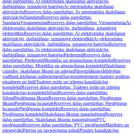
daļas paredzētas: Ar elektronisku skalošanas aktivizāciju,
darbināšana, izmantojot baterijas
Ar pneimatisku skalošanas
aktivizāciju
Rezerves daļas paredzētas: Ar pneimatisku skalošanas
aktivizāciju
Standarta
Rezerves daļas paredzētas:
Standarta
Virsapmetuma
Rezerves daļas paredzētas: Virsapmetuma
Ar
elektronisku skalošanas aktivizāciju, darbināšana, izmantojot
elektrotīklu
Rezerves daļas paredzētas: Ar elektronisku skalošanas
aktivizāciju, darbināšana, izmantojot elektrotīklu
Ar elektronisku
skalošanas aktivizāciju, darbināšana, izmantojot baterijas
Rezerves
daļas paredzētas: Ar elektronisku skalošanas aktivizāciju,
darbināšana, izmantojot baterijas
Piederumi
Rezerves daļas
paredzētas: Piederumi
Montāžas un atjaunošanas komplekti
Rezerves
daļas paredzētas: Montāžas un atjaunošanas komplekti
Skalošanas
caurules, skalošanas līkumi un pārejas
Pārsegplāksnes
Iebūvētas
vadības
Lietošanas palīgelementi
Savienotājelementi tualetes podiem,
pisuāriem un bidē
Tualetes podu un izlietņu kanalizācijas
komplekti
Rezerves daļas paredzētas: Tualetes podu un izlietņu
kanalizācijas komplekti
Sifoni
Rezerves daļas paredzētas:
Sifoni
Pieslēguma līkumi
Rezerves daļas paredzētas: Pieslēguma
līkumi
Pieslēguma īscaurule
Rezerves daļas paredzētas: Pieslēguma
īscaurule
Pieslēguma komplekti
Rezerves daļas paredzētas:
Pieslēguma komplekti
Skalošanas līkumu pagarinājumi
Rezerves
daļas paredzētas: Skalošanas līkumu pagarinājumi
PVC
pieslēgumi
Rezerves daļas paredzētas: PVC pieslēgumi
Manšetes un
pārsegvāki
Pārejas un savienojuma gabali
Pisuāru kanalizācijas