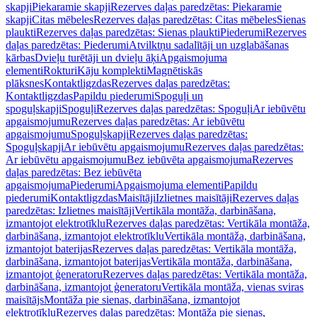
skapji
Piekaramie skapji
Rezerves daļas paredzētas: Piekaramie
skapji
Citas mēbeles
Rezerves daļas paredzētas: Citas mēbeles
Sienas
plaukti
Rezerves daļas paredzētas: Sienas plaukti
Piederumi
Rezerves
daļas paredzētas: Piederumi
Atvilktņu sadalītāji un uzglabāšanas
kārbas
Dvieļu turētāji un dvieļu āķi
Apgaismojuma
elementi
Rokturi
Kāju komplekti
Magnētiskās
plāksnes
Kontaktligzdas
Rezerves daļas paredzētas:
Kontaktligzdas
Papildu piederumi
Spoguļi un
spoguļskapji
Spoguļi
Rezerves daļas paredzētas: Spoguļi
Ar iebūvētu
apgaismojumu
Rezerves daļas paredzētas: Ar iebūvētu
apgaismojumu
Spoguļskapji
Rezerves daļas paredzētas:
Spoguļskapji
Ar iebūvētu apgaismojumu
Rezerves daļas paredzētas:
Ar iebūvētu apgaismojumu
Bez iebūvēta apgaismojuma
Rezerves
daļas paredzētas: Bez iebūvēta
apgaismojuma
Piederumi
Apgaismojuma elementi
Papildu
piederumi
Kontaktligzdas
Maisītāji
Izlietnes maisītāji
Rezerves daļas
paredzētas: Izlietnes maisītāji
Vertikāla montāža, darbināšana,
izmantojot elektrotīklu
Rezerves daļas paredzētas: Vertikāla montāža,
darbināšana, izmantojot elektrotīklu
Vertikāla montāža, darbināšana,
izmantojot baterijas
Rezerves daļas paredzētas: Vertikāla montāža,
darbināšana, izmantojot baterijas
Vertikāla montāža, darbināšana,
izmantojot ģeneratoru
Rezerves daļas paredzētas: Vertikāla montāža,
darbināšana, izmantojot ģeneratoru
Vertikāla montāža, vienas sviras
maisītājs
Montāža pie sienas, darbināšana, izmantojot
elektrotīklu
Rezerves daļas paredzētas: Montāža pie sienas,