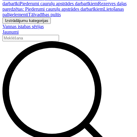
darbarīki
Piederumi cauruļu apstrādes darbarīkiem
Rezerves daļas
paredzētas: Piederumi cauruļu apstrādes darbarīkiem
Lietošanas
palīgelementi
Tālvadības pultis
Izstrādājumu kategorijas
Vannas istabas sērijas
Jaunumi