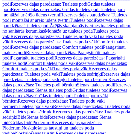
podi
Rezerves daļas paredzētas: Tualetes podi
Grīdas tualetes
podi
Rezerves daļas paredzētas: Grīdas tualetes podi
Tualetes podi
montāžai ar ārējo ūdens tvertni
Rezerves daļas paredzētas: Tualetes
podi montāžai ar ārējo ūdens tvertni
Tualetes podi
Rezerves daļas
paredzētas: Tualetes podi
Ārējās skalojamās tvertnes tualetes podiem,
no sanitārās keramikas
Montāža uz tualetes poda
Tualetes poda
vāki
Rezerves daļas paredzētas: Tualetes poda vāki
Tualetes poda
vāki
Rezerves daļas paredzētas: Tualetes poda vāki
Comfort tualetes
podi
Rezerves daļas paredzētas: Comfort tualetes podi
Paaugstināti
tualetes podi
Rezerves daļas paredzētas: Paaugstināti tualetes
podi
Pagarināti tualetes podi
Rezerves daļas paredzētas: Pagarināti
tualetes podi
Comfort tualetes poda vāki
Rezerves daļas paredzētas:
Comfort tualetes poda vāki
Tualetes poda vāki
Rezerves daļas
paredzētas: Tualetes poda vāki
Tualetes poda sēdriņķi
Rezerves daļas
paredzētas: Tualetes poda sēdriņķi
Tualetes podi bērniem
Rezerves
daļas paredzētas: Tualetes podi bērniem
Sienas tualetes podi
Rezerves
daļas paredzētas: Sienas tualetes podi
Grīdas tualetes podi
Rezerves
daļas paredzētas: Grīdas tualetes podi
Tualetes podu vāki
bērniem
Rezerves daļas paredzētas: Tualetes podu vāki
bērniem
Tualetes poda vāki
Rezerves daļas paredzētas: Tualetes poda
vāki
Tualetes poda sēdriņķi
Rezerves daļas paredzētas: Tualetes poda
sēdriņķi
Bidē
Sienas bidē
Rezerves daļas paredzētas: Sienas
bidē
Grīdas bidē
Piederumi
Rezerves daļas paredzētas:
Piederumi
Noskalošanas taustiņi un tualetes poda
vadība
Noskalošanas taustiņi
Rezerves daļas paredzētas: