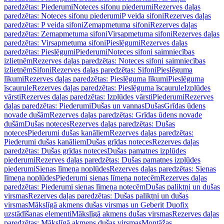
paredzētas: Piederumi
Noteces sifonu piederumi
Rezerves daļas
paredzētas: Noteces sifonu piederumi
P veida sifoni
Rezerves daļas
paredzētas: P veida sifoni
Zemapmetuma sifoni
Rezerves daļas
paredzētas: Zemapmetuma sifoni
Virsapmetuma sifoni
Rezerves daļas
paredzētas: Virsapmetuma sifoni
Pieslēgumi
Rezerves daļas
paredzētas: Pieslēgumi
Piederumi
Noteces sifoni saimniecības
izlietnēm
Rezerves daļas paredzētas: Noteces sifoni saimniecības
izlietnēm
Sifoni
Rezerves daļas paredzētas: Sifoni
Pieslēguma
līkumi
Rezerves daļas paredzētas: Pieslēguma līkumi
Pieslēguma
īscaurule
Rezerves daļas paredzētas: Pieslēguma īscaurule
Izplūdes
vārsti
Rezerves daļas paredzētas: Izplūdes vārsti
Piederumi
Rezerves
daļas paredzētas: Piederumi
Dušas un vannas
Dušas
Grīdas ūdens
novade dušām
Rezerves daļas paredzētas: Grīdas ūdens novade
dušām
Dušas noteces
Rezerves daļas paredzētas: Dušas
noteces
Piederumi dušas kanāliem
Rezerves daļas paredzētas:
Piederumi dušas kanāliem
Dušas grīdas noteces
Rezerves daļas
paredzētas: Dušas grīdas noteces
Dušas pamatnes izplūdes
piederumi
Rezerves daļas paredzētas: Dušas pamatnes izplūdes
piederumi
Sienas līmeņa noplūdes
Rezerves daļas paredzētas: Sienas
līmeņa noplūdes
Piederumi sienas līmeņa notecēm
Rezerves daļas
paredzētas: Piederumi sienas līmeņa notecēm
Dušas paliktņi un dušas
virsmas
Rezerves daļas paredzētas: Dušas paliktņi un dušas
virsmas
Mākslīgā akmens dušas virsmas un Geberit Duofix
uzstādīšanas elementi
Mākslīgā akmens dušas virsmas
Rezerves daļas
paredzētas: Mākslīgā akmens dušas virsmas
Montāžas