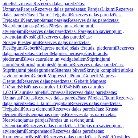
nipelis
Uzmavas
Rezerves daļas paredzētas:
Uzmavas
Pārejas
Rezerves daļas paredzētas: Pārejas
Līkumi
Rezerves
daļas paredzētas: Līkumi
Trejgabali
Rezerves daļas paredzētas:
Trejgabali
Neatvienojamas pārejas
Rezerves daļas paredzētas:
Neatvienojamas pārejas
Pārejas un savienojumi,
atvienojami
Rezerves daļas paredzētas: Pārejas un savienojumi,
atvienojami
Noslēgi
Rezerves daļas paredzētas:
Noslēgi
Pieslēgumi
Rezerves daļas paredzētas:
Pieslēgumi
GeberitMapress nerūsējošais tērauds, piederumi
Rezerves
daļas paredzētas: GeberitMapress nerūsējošais tērauds,
piederumi
Blīves caurulēm un veidgabaliem
Stiprinājumi
caurulēm
Stiprinājumi pieslēgumiem
Rezerves daļas paredzētas:
Stiprinājumi pieslēgumiem
Sistēmas blīves
Skrūvju komplekti atloku
savienojumiem
Geberit Mapress C tērauds
Geberit Mapress
C tērauds
Rezerves daļas paredzētas: Geberit Mapress
C tērauds
Sistēmas caurules 1.0034
Sistēmas caurules
1.0215
Caurules nipelis
Uzmavas
Rezerves daļas paredzētas:
Uzmavas
Pārejas
Rezerves daļas paredzētas: Pārejas
Līkumi
Rezerves
daļas paredzētas: Līkumi
Trejgabali
Rezerves daļas paredzētas:
Trejgabali
Krusta elementi
Rezerves daļas paredzētas: Krusta
elementi
Neatvienojamas pārejas
Rezerves daļas paredzētas:
Neatvienojamas pārejas
Pārejas un savienojumi,
atvienojami
Rezerves daļas paredzētas: Pārejas un savienojumi,
atvienojami
Kompensatori
Rezerves daļas paredzētas:
Kompensatori
Noslēgi
Rezerves daļas paredzētas: Noslēgi
Apsildes