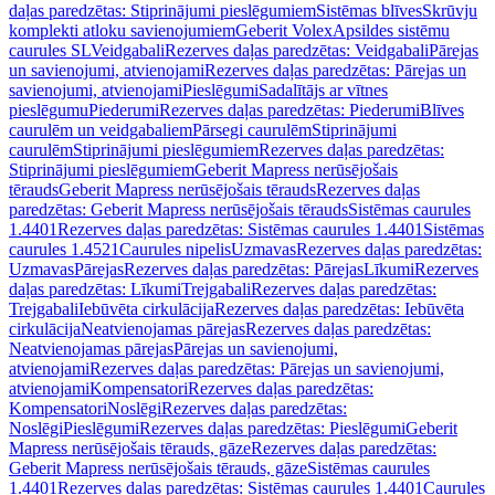
daļas paredzētas: Stiprinājumi pieslēgumiem
Sistēmas blīves
Skrūvju
komplekti atloku savienojumiem
Geberit Volex
Apsildes sistēmu
caurules SL
Veidgabali
Rezerves daļas paredzētas: Veidgabali
Pārejas
un savienojumi, atvienojami
Rezerves daļas paredzētas: Pārejas un
savienojumi, atvienojami
Pieslēgumi
Sadalītājs ar vītnes
pieslēgumu
Piederumi
Rezerves daļas paredzētas: Piederumi
Blīves
caurulēm un veidgabaliem
Pārsegi caurulēm
Stiprinājumi
caurulēm
Stiprinājumi pieslēgumiem
Rezerves daļas paredzētas:
Stiprinājumi pieslēgumiem
Geberit Mapress nerūsējošais
tērauds
Geberit Mapress nerūsējošais tērauds
Rezerves daļas
paredzētas: Geberit Mapress nerūsējošais tērauds
Sistēmas caurules
1.4401
Rezerves daļas paredzētas: Sistēmas caurules 1.4401
Sistēmas
caurules 1.4521
Caurules nipelis
Uzmavas
Rezerves daļas paredzētas:
Uzmavas
Pārejas
Rezerves daļas paredzētas: Pārejas
Līkumi
Rezerves
daļas paredzētas: Līkumi
Trejgabali
Rezerves daļas paredzētas:
Trejgabali
Iebūvēta cirkulācija
Rezerves daļas paredzētas: Iebūvēta
cirkulācija
Neatvienojamas pārejas
Rezerves daļas paredzētas:
Neatvienojamas pārejas
Pārejas un savienojumi,
atvienojami
Rezerves daļas paredzētas: Pārejas un savienojumi,
atvienojami
Kompensatori
Rezerves daļas paredzētas:
Kompensatori
Noslēgi
Rezerves daļas paredzētas:
Noslēgi
Pieslēgumi
Rezerves daļas paredzētas: Pieslēgumi
Geberit
Mapress nerūsējošais tērauds, gāze
Rezerves daļas paredzētas:
Geberit Mapress nerūsējošais tērauds, gāze
Sistēmas caurules
1.4401
Rezerves daļas paredzētas: Sistēmas caurules 1.4401
Caurules