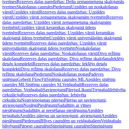
tvertnes
Rezerves daļas paredzētas: Delta zemapmetuma skalojamās
tvertnes
Skalošanas caurules
Piederumi
Uzpildes un noskalošanas
vārsti
Uzpildes vārsti
Rezerves daļas paredzētas: Uzpildes
vārsti
Uzpildes vārsti zemapmetuma skalojamām tvertnēm
Rezerves
daļas paredzētas: Uzpildes vārsti zemapmetuma skalojamām
tvertnēm
Uzpildes vārsti keramikas skalojamā ūdens
tvertnēm
Rezerves daļas paredzētas: Uzpildes vārsti keramikas
skalojamā ūdens tvertnēm
Uzpildes vārsti universālajām skalojamā
ūdens tvertnēm
Rezerves daļas paredzētas: Uzpildes vārsti
universālajām skalojamā ūdens tvertnēm
Noskalošanas
vārsti
Rezerves daļas paredzētas: Noskalošanas vārsti
Divu režīmu
skalošana
Rezerves daļas paredzētas: Divu režīmu skalošana
Iekšējo
detaļu komplekti
Rezerves daļas paredzētas: Iekšējo detaļu
komplekti
Divu režīmu skalošana
Rezerves daļas paredzētas: Divu
režīmu skalošana
Piederumi
Noskalošanas pogas
Padeves
sistēmas
Geberit FlowFit
Sistēmu caurules ML
Apsildes sistēmu
caurules ML
Sistēmu caurules SL
Veidgabali
Rezerves daļas
paredzētas: Veidgabali
Savienojumi
Pārejas
Līkumi
Trejgabali
Iebūvēta
cirkulācija
Rezerves daļas paredzētas: Iebūvēta
cirkulācija
Neatvienojamas pārejas
Pārejas un savienojumi,
atvienojami
Noslēgi
Pieslēgumi
Sadalītājs ar vītnes
pieslēgumu
Sadalītājs ar presēšanas pieslēgumu
Apsildes
trejgabals
Apsildes pārejas un savienojumi, atvienojami
Apsildes
pieslēgumi
Piederumi
Blīves caurulēm un veidgabaliem
Veidgabalu
blīvējumi
Pārsegi caurulēm
Stiprinājumi caurulēm
Stiprinājumi