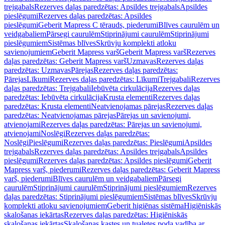
trejgabals
Rezerves daļas paredzētas: Apsildes trejgabals
Apsildes
pieslēgumi
Rezerves daļas paredzētas: Apsildes
pieslēgumi
Geberit Mapress C tērauds, piederumi
Blīves caurulēm un
veidgabaliem
Pārsegi caurulēm
Stiprinājumi caurulēm
Stiprinājumi
pieslēgumiem
Sistēmas blīves
Skrūvju komplekti atloku
savienojumiem
Geberit Mapress varš
Geberit Mapress varš
Rezerves
daļas paredzētas: Geberit Mapress varš
Uzmavas
Rezerves daļas
paredzētas: Uzmavas
Pārejas
Rezerves daļas paredzētas:
Pārejas
Līkumi
Rezerves daļas paredzētas: Līkumi
Trejgabali
Rezerves
daļas paredzētas: Trejgabali
Iebūvēta cirkulācija
Rezerves daļas
paredzētas: Iebūvēta cirkulācija
Krusta elementi
Rezerves daļas
paredzētas: Krusta elementi
Neatvienojamas pārejas
Rezerves daļas
paredzētas: Neatvienojamas pārejas
Pārejas un savienojumi,
atvienojami
Rezerves daļas paredzētas: Pārejas un savienojumi,
atvienojami
Noslēgi
Rezerves daļas paredzētas:
Noslēgi
Pieslēgumi
Rezerves daļas paredzētas: Pieslēgumi
Apsildes
trejgabals
Rezerves daļas paredzētas: Apsildes trejgabals
Apsildes
pieslēgumi
Rezerves daļas paredzētas: Apsildes pieslēgumi
Geberit
Mapress varš, piederumi
Rezerves daļas paredzētas: Geberit Mapress
varš, piederumi
Blīves caurulēm un veidgabaliem
Pārsegi
caurulēm
Stiprinājumi caurulēm
Stiprinājumi pieslēgumiem
Rezerves
daļas paredzētas: Stiprinājumi pieslēgumiem
Sistēmas blīves
Skrūvju
komplekti atloku savienojumiem
Geberit higiēnas sistēma
Higiēniskās
skalošanas iekārtas
Rezerves daļas paredzētas: Higiēniskās
skalošanas iekārtas
Skalošanas kastes un tualetes poda vadība ar