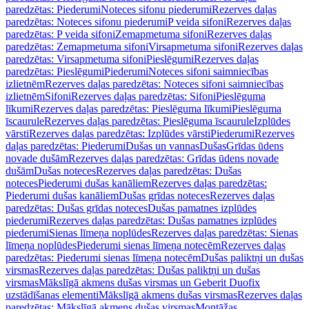
paredzētas: Piederumi
Noteces sifonu piederumi
Rezerves daļas
paredzētas: Noteces sifonu piederumi
P veida sifoni
Rezerves daļas
paredzētas: P veida sifoni
Zemapmetuma sifoni
Rezerves daļas
paredzētas: Zemapmetuma sifoni
Virsapmetuma sifoni
Rezerves daļas
paredzētas: Virsapmetuma sifoni
Pieslēgumi
Rezerves daļas
paredzētas: Pieslēgumi
Piederumi
Noteces sifoni saimniecības
izlietnēm
Rezerves daļas paredzētas: Noteces sifoni saimniecības
izlietnēm
Sifoni
Rezerves daļas paredzētas: Sifoni
Pieslēguma
līkumi
Rezerves daļas paredzētas: Pieslēguma līkumi
Pieslēguma
īscaurule
Rezerves daļas paredzētas: Pieslēguma īscaurule
Izplūdes
vārsti
Rezerves daļas paredzētas: Izplūdes vārsti
Piederumi
Rezerves
daļas paredzētas: Piederumi
Dušas un vannas
Dušas
Grīdas ūdens
novade dušām
Rezerves daļas paredzētas: Grīdas ūdens novade
dušām
Dušas noteces
Rezerves daļas paredzētas: Dušas
noteces
Piederumi dušas kanāliem
Rezerves daļas paredzētas:
Piederumi dušas kanāliem
Dušas grīdas noteces
Rezerves daļas
paredzētas: Dušas grīdas noteces
Dušas pamatnes izplūdes
piederumi
Rezerves daļas paredzētas: Dušas pamatnes izplūdes
piederumi
Sienas līmeņa noplūdes
Rezerves daļas paredzētas: Sienas
līmeņa noplūdes
Piederumi sienas līmeņa notecēm
Rezerves daļas
paredzētas: Piederumi sienas līmeņa notecēm
Dušas paliktņi un dušas
virsmas
Rezerves daļas paredzētas: Dušas paliktņi un dušas
virsmas
Mākslīgā akmens dušas virsmas un Geberit Duofix
uzstādīšanas elementi
Mākslīgā akmens dušas virsmas
Rezerves daļas
paredzētas: Mākslīgā akmens dušas virsmas
Montāžas