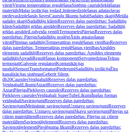
vārsti
Virsmu temperatūras regulēšana
Sistēmu caurule
Ieklāšanas
materiāls
Malas izolācijas joslas
Līmlentes
Izplešanas adatas
Javas
piedevas
Izplešanās šuves
Cauruļu līkumu balsti
Sadales skapji
Metāla
sadales skapji
Sadalītāju klāsts
Rezerves daļas paredzētas: Sadalītāju
klāsts
Sadalītāji grīdas apsildei
Rezerves daļas paredzētas: Sadalītāji
grīdas apsildei
Lodveida ventiļi
Termometrs
Pārejas
Rezerves daļas
paredzētas: Pārejas
Sadalītāju noslēgi
Ātrās atgaisošanas
vārsti
Plūsmas sadalītājs
Temperatūras regulēšanas vienības
Rezerves
daļas paredzētas: Temperatūras regulēšanas vienības
Apsildes
elementu sadalītāji
Rezerves daļas paredzētas: Apsildes elementu
sadalītāji
Apvadi
Regulēšanas komponenti
Servopiedziņas
Telpas
termostati
Galvenie regulatori
Komunikācijas
moduļi
Sensori
Transformatori
Piederumi
Sadalītāju izolācija
Ēku
kanalizācijas sistēmas
Geberit Silent-
db20
Caurules
Veidgabali
Rezerves daļas paredzētas:
Veidgabali
Līkumi
Atzari
Rezerves daļas paredzētas:
Atzari
Pārejas
Piekļuves caurules
Rezerves daļas paredzētas:
Piekļuves caurules
Veidgabali SuperTube
Līkumi
Īpašas formas
veidgabali
Savienojumi
Rezerves daļas paredzētas:
Savienojumi
Metināmie savienojumi
Uzmavu savienojumi
Rezerves
daļas paredzētas: Uzmavu savienojumi
Skavu savienojumi
Pārejas uz
citiem materiāliem
Rezerves daļas paredzētas: Pārejas uz citiem
materiāliem
Savienotājelementi
Rezerves daļas paredzētas:
Savienotājelementi
Pieslēguma līkumi
Rezerves daļas paredzētas: