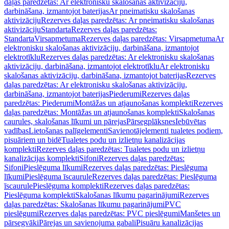
daļas paredzētas: Ar elektronisku skalošanas aktivizāciju,
darbināšana, izmantojot baterijas
Ar pneimatisku skalošanas
aktivizāciju
Rezerves daļas paredzētas: Ar pneimatisku skalošanas
aktivizāciju
Standarta
Rezerves daļas paredzētas:
Standarta
Virsapmetuma
Rezerves daļas paredzētas: Virsapmetuma
Ar
elektronisku skalošanas aktivizāciju, darbināšana, izmantojot
elektrotīklu
Rezerves daļas paredzētas: Ar elektronisku skalošanas
aktivizāciju, darbināšana, izmantojot elektrotīklu
Ar elektronisku
skalošanas aktivizāciju, darbināšana, izmantojot baterijas
Rezerves
daļas paredzētas: Ar elektronisku skalošanas aktivizāciju,
darbināšana, izmantojot baterijas
Piederumi
Rezerves daļas
paredzētas: Piederumi
Montāžas un atjaunošanas komplekti
Rezerves
daļas paredzētas: Montāžas un atjaunošanas komplekti
Skalošanas
caurules, skalošanas līkumi un pārejas
Pārsegplāksnes
Iebūvētas
vadības
Lietošanas palīgelementi
Savienotājelementi tualetes podiem,
pisuāriem un bidē
Tualetes podu un izlietņu kanalizācijas
komplekti
Rezerves daļas paredzētas: Tualetes podu un izlietņu
kanalizācijas komplekti
Sifoni
Rezerves daļas paredzētas:
Sifoni
Pieslēguma līkumi
Rezerves daļas paredzētas: Pieslēguma
līkumi
Pieslēguma īscaurule
Rezerves daļas paredzētas: Pieslēguma
īscaurule
Pieslēguma komplekti
Rezerves daļas paredzētas:
Pieslēguma komplekti
Skalošanas līkumu pagarinājumi
Rezerves
daļas paredzētas: Skalošanas līkumu pagarinājumi
PVC
pieslēgumi
Rezerves daļas paredzētas: PVC pieslēgumi
Manšetes un
pārsegvāki
Pārejas un savienojuma gabali
Pisuāru kanalizācijas