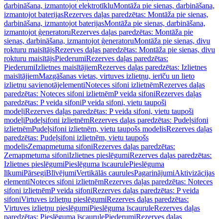
darbināšana, izmantojot elektrotīklu
Montāža pie sienas, darbināšana,
izmantojot baterijas
Rezerves daļas paredzētas: Montāža pie sienas,
darbināšana, izmantojot baterijas
Montāža pie sienas, darbināšana,
izmantojot ģeneratoru
Rezerves daļas paredzētas: Montāža pie
sienas, darbināšana, izmantojot ģeneratoru
Montāža pie sienas, divu
rokturu maisītājs
Rezerves daļas paredzētas: Montāža pie sienas, divu
rokturu maisītājs
Piederumi
Rezerves daļas paredzētas:
Piederumi
Izlietnes maisītājiem
Rezerves daļas paredzētas: Izlietnes
maisītājiem
Mazgāšanas vietas, virtuves izlietņu, ierīču un lieto
izlietņu savienotājelementi
Noteces sifoni izlietnēm
Rezerves daļas
paredzētas: Noteces sifoni izlietnēm
P veida sifoni
Rezerves daļas
paredzētas: P veida sifoni
P veida sifoni, vietu taupoši
modeļi
Rezerves daļas paredzētas: P veida sifoni, vietu taupoši
modeļi
Pudeļsifoni izlietnēm
Rezerves daļas paredzētas: Pudeļsifoni
izlietnēm
Pudeļsifoni izlietnēm, vietu taupošs modelis
Rezerves daļas
paredzētas: Pudeļsifoni izlietnēm, vietu taupošs
modelis
Zemapmetuma sifoni
Rezerves daļas paredzētas:
Zemapmetuma sifoni
Izlietnes pieslēgumi
Rezerves daļas paredzētas:
Izlietnes pieslēgumi
Pieslēguma īscaurule
Pieslēguma
līkumi
Pārsegi
Blīvējumi
Vertikālās caurules
Pagarinājumi
Aktivizācijas
elementi
Noteces sifoni izlietnēm
Rezerves daļas paredzētas: Noteces
sifoni izlietnēm
P veida sifoni
Rezerves daļas paredzētas: P veida
sifoni
Virtuves izlietņu pieslēgumi
Rezerves daļas paredzētas:
Virtuves izlietņu pieslēgumi
Pieslēguma īscaurule
Rezerves daļas
paredzētas: Pieslēguma īscaurule
Piederumi
Rezerves daļas