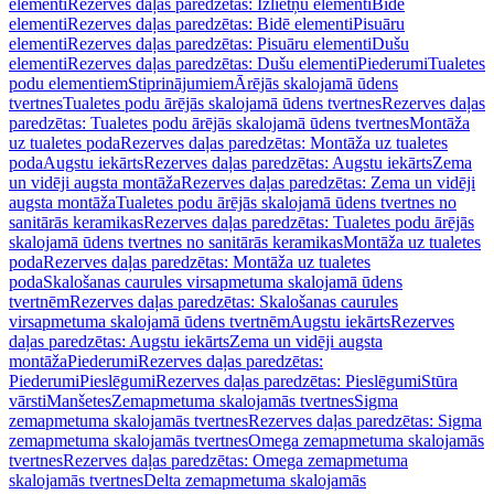
elementi
Rezerves daļas paredzētas: Izlietņu elementi
Bidē
elementi
Rezerves daļas paredzētas: Bidē elementi
Pisuāru
elementi
Rezerves daļas paredzētas: Pisuāru elementi
Dušu
elementi
Rezerves daļas paredzētas: Dušu elementi
Piederumi
Tualetes
podu elementiem
Stiprinājumiem
Ārējās skalojamā ūdens
tvertnes
Tualetes podu ārējās skalojamā ūdens tvertnes
Rezerves daļas
paredzētas: Tualetes podu ārējās skalojamā ūdens tvertnes
Montāža
uz tualetes poda
Rezerves daļas paredzētas: Montāža uz tualetes
poda
Augstu iekārts
Rezerves daļas paredzētas: Augstu iekārts
Zema
un vidēji augsta montāža
Rezerves daļas paredzētas: Zema un vidēji
augsta montāža
Tualetes podu ārējās skalojamā ūdens tvertnes no
sanitārās keramikas
Rezerves daļas paredzētas: Tualetes podu ārējās
skalojamā ūdens tvertnes no sanitārās keramikas
Montāža uz tualetes
poda
Rezerves daļas paredzētas: Montāža uz tualetes
poda
Skalošanas caurules virsapmetuma skalojamā ūdens
tvertnēm
Rezerves daļas paredzētas: Skalošanas caurules
virsapmetuma skalojamā ūdens tvertnēm
Augstu iekārts
Rezerves
daļas paredzētas: Augstu iekārts
Zema un vidēji augsta
montāža
Piederumi
Rezerves daļas paredzētas:
Piederumi
Pieslēgumi
Rezerves daļas paredzētas: Pieslēgumi
Stūra
vārsti
Manšetes
Zemapmetuma skalojamās tvertnes
Sigma
zemapmetuma skalojamās tvertnes
Rezerves daļas paredzētas: Sigma
zemapmetuma skalojamās tvertnes
Omega zemapmetuma skalojamās
tvertnes
Rezerves daļas paredzētas: Omega zemapmetuma
skalojamās tvertnes
Delta zemapmetuma skalojamās