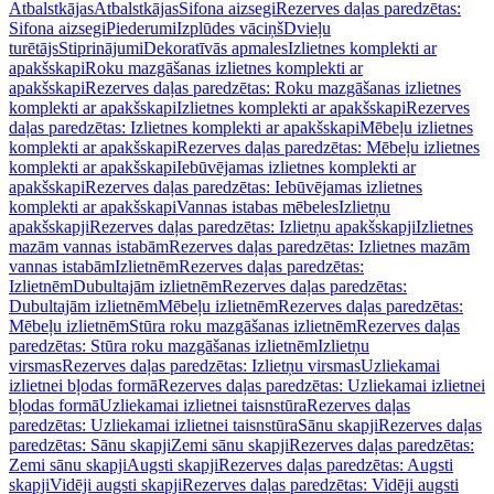
Atbalstkājas
Atbalstkājas
Sifona aizsegi
Rezerves daļas paredzētas:
Sifona aizsegi
Piederumi
Izplūdes vāciņš
Dvieļu
turētājs
Stiprinājumi
Dekoratīvās apmales
Izlietnes komplekti ar
apakšskapi
Roku mazgāšanas izlietnes komplekti ar
apakšskapi
Rezerves daļas paredzētas: Roku mazgāšanas izlietnes
komplekti ar apakšskapi
Izlietnes komplekti ar apakšskapi
Rezerves
daļas paredzētas: Izlietnes komplekti ar apakšskapi
Mēbeļu izlietnes
komplekti ar apakšskapi
Rezerves daļas paredzētas: Mēbeļu izlietnes
komplekti ar apakšskapi
Iebūvējamas izlietnes komplekti ar
apakšskapi
Rezerves daļas paredzētas: Iebūvējamas izlietnes
komplekti ar apakšskapi
Vannas istabas mēbeles
Izlietņu
apakšskapji
Rezerves daļas paredzētas: Izlietņu apakšskapji
Izlietnes
mazām vannas istabām
Rezerves daļas paredzētas: Izlietnes mazām
vannas istabām
Izlietnēm
Rezerves daļas paredzētas:
Izlietnēm
Dubultajām izlietnēm
Rezerves daļas paredzētas:
Dubultajām izlietnēm
Mēbeļu izlietnēm
Rezerves daļas paredzētas:
Mēbeļu izlietnēm
Stūra roku mazgāšanas izlietnēm
Rezerves daļas
paredzētas: Stūra roku mazgāšanas izlietnēm
Izlietņu
virsmas
Rezerves daļas paredzētas: Izlietņu virsmas
Uzliekamai
izlietnei bļodas formā
Rezerves daļas paredzētas: Uzliekamai izlietnei
bļodas formā
Uzliekamai izlietnei taisnstūra
Rezerves daļas
paredzētas: Uzliekamai izlietnei taisnstūra
Sānu skapji
Rezerves daļas
paredzētas: Sānu skapji
Zemi sānu skapji
Rezerves daļas paredzētas:
Zemi sānu skapji
Augsti skapji
Rezerves daļas paredzētas: Augsti
skapji
Vidēji augsti skapji
Rezerves daļas paredzētas: Vidēji augsti