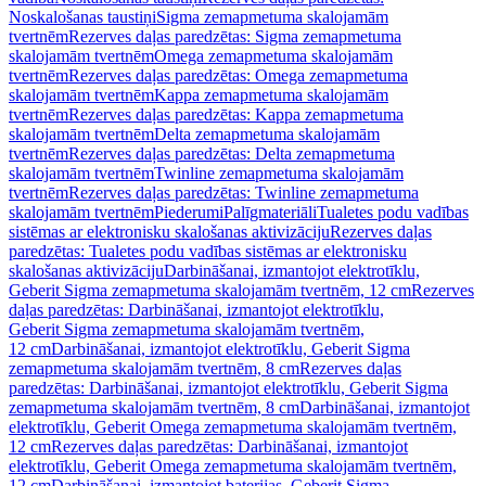
Noskalošanas taustiņi
Sigma zemapmetuma skalojamām
tvertnēm
Rezerves daļas paredzētas: Sigma zemapmetuma
skalojamām tvertnēm
Omega zemapmetuma skalojamām
tvertnēm
Rezerves daļas paredzētas: Omega zemapmetuma
skalojamām tvertnēm
Kappa zemapmetuma skalojamām
tvertnēm
Rezerves daļas paredzētas: Kappa zemapmetuma
skalojamām tvertnēm
Delta zemapmetuma skalojamām
tvertnēm
Rezerves daļas paredzētas: Delta zemapmetuma
skalojamām tvertnēm
Twinline zemapmetuma skalojamām
tvertnēm
Rezerves daļas paredzētas: Twinline zemapmetuma
skalojamām tvertnēm
Piederumi
Palīgmateriāli
Tualetes podu vadības
sistēmas ar elektronisku skalošanas aktivizāciju
Rezerves daļas
paredzētas: Tualetes podu vadības sistēmas ar elektronisku
skalošanas aktivizāciju
Darbināšanai, izmantojot elektrotīklu,
Geberit Sigma zemapmetuma skalojamām tvertnēm, 12 cm
Rezerves
daļas paredzētas: Darbināšanai, izmantojot elektrotīklu,
Geberit Sigma zemapmetuma skalojamām tvertnēm,
12 cm
Darbināšanai, izmantojot elektrotīklu, Geberit Sigma
zemapmetuma skalojamām tvertnēm, 8 cm
Rezerves daļas
paredzētas: Darbināšanai, izmantojot elektrotīklu, Geberit Sigma
zemapmetuma skalojamām tvertnēm, 8 cm
Darbināšanai, izmantojot
elektrotīklu, Geberit Omega zemapmetuma skalojamām tvertnēm,
12 cm
Rezerves daļas paredzētas: Darbināšanai, izmantojot
elektrotīklu, Geberit Omega zemapmetuma skalojamām tvertnēm,
12 cm
Darbināšanai, izmantojot baterijas, Geberit Sigma