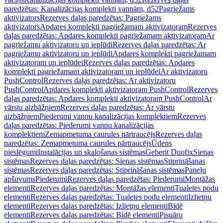
paredzētas: Kanalizācijas komplekti vannām, d52
Pagriežams
aktivizators
Rezerves daļas paredzētas: Pagriežams
aktivizators
Apdares komplekti pagriežamam aktivizatoram
Rezerves
daļas paredzētas: Apdares komplekti pagriežamam aktivizatoram
Ar
pagriežamu aktivizatoru un ieplūdi
Rezerves daļas paredzētas: Ar
pagriežamu aktivizatoru un ieplūdi
Apdares komplekti pagriežamam
aktivizatoram un ieplūdei
Rezerves daļas paredzētas: Apdares
komplekti pagriežamam aktivizatoram un ieplūdei
Ar aktivizatoru
PushControl
Rezerves daļas paredzētas: Ar aktivizatoru
PushControl
Apdares komplekti aktivizatoram PushControl
Rezerves
daļas paredzētas: Apdares komplekti aktivizatoram PushControl
Ar
vārstu aizbāžņiem
Rezerves daļas paredzētas: Ar vārstu
aizbāžņiem
Piederumi vannu kanalizācijas komplektiem
Rezerves
daļas paredzētas: Piederumi vannu kanalizācijas
komplektiem
Zemapmetuma caurules pārtraucējs
Rezerves daļas
paredzētas: Zemapmetuma caurules pārtraucējs
Ūdens
pieslēgumi
Instalācijas un skalošanas sistēmas
Geberit Duofix
Sienas
sistēmas
Rezerves daļas paredzētas: Sienas sistēmas
Stiprināšanas
sistēmas
Rezerves daļas paredzētas: Stiprināšanas sistēmas
Paneļu
apšuvums
Piederumi
Rezerves daļas paredzētas: Piederumi
Montāžas
elementi
Rezerves daļas paredzētas: Montāžas elementi
Tualetes podu
elementi
Rezerves daļas paredzētas: Tualetes podu elementi
Izlietņu
elementi
Rezerves daļas paredzētas: Izlietņu elementi
Bidē
elementi
Rezerves daļas paredzētas: Bidē elementi
Pisuāru