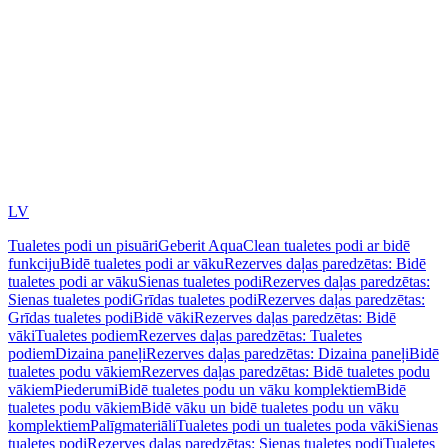
LV
Tualetes podi un pisuāri
Geberit AquaClean tualetes podi ar bidē
funkciju
Bidē tualetes podi ar vāku
Rezerves daļas paredzētas: Bidē
tualetes podi ar vāku
Sienas tualetes podi
Rezerves daļas paredzētas:
Sienas tualetes podi
Grīdas tualetes podi
Rezerves daļas paredzētas:
Grīdas tualetes podi
Bidē vāki
Rezerves daļas paredzētas: Bidē
vāki
Tualetes podiem
Rezerves daļas paredzētas: Tualetes
podiem
Dizaina paneļi
Rezerves daļas paredzētas: Dizaina paneļi
Bidē
tualetes podu vākiem
Rezerves daļas paredzētas: Bidē tualetes podu
vākiem
Piederumi
Bidē tualetes podu un vāku komplektiem
Bidē
tualetes podu vākiem
Bidē vāku un bidē tualetes podu un vāku
komplektiem
Palīgmateriāli
Tualetes podi un tualetes poda vāki
Sienas
tualetes podi
Rezerves daļas paredzētas: Sienas tualetes podi
Tualetes