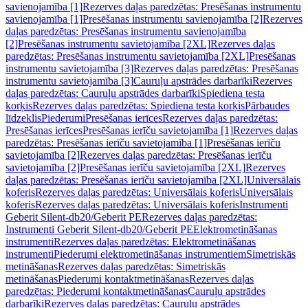
savienojamība [1]
Rezerves daļas paredzētas: Presēšanas instrumentu
savienojamība [1]
Presēšanas instrumentu savienojamība [2]
Rezerves
daļas paredzētas: Presēšanas instrumentu savienojamība
[2]
Presēšanas instrumentu savietojamība [2XL]
Rezerves daļas
paredzētas: Presēšanas instrumentu savietojamība [2XL]
Presēšanas
instrumentu savietojamība [3]
Rezerves daļas paredzētas: Presēšanas
instrumentu savietojamība [3]
Cauruļu apstrādes darbarīki
Rezerves
daļas paredzētas: Cauruļu apstrādes darbarīki
Spiediena testa
korķis
Rezerves daļas paredzētas: Spiediena testa korķis
Pārbaudes
līdzeklis
Piederumi
Presēšanas ierīces
Rezerves daļas paredzētas:
Presēšanas ierīces
Presēšanas ierīču savietojamība [1]
Rezerves daļas
paredzētas: Presēšanas ierīču savietojamība [1]
Presēšanas ierīču
savietojamība [2]
Rezerves daļas paredzētas: Presēšanas ierīču
savietojamība [2]
Presēšanas ierīču savietojamība [2XL]
Rezerves
daļas paredzētas: Presēšanas ierīču savietojamība [2XL]
Universālais
koferis
Rezerves daļas paredzētas: Universālais koferis
Universālais
koferis
Rezerves daļas paredzētas: Universālais koferis
Instrumenti
Geberit Silent-db20/Geberit PE
Rezerves daļas paredzētas:
Instrumenti Geberit Silent-db20/Geberit PE
Elektrometināšanas
instrumenti
Rezerves daļas paredzētas: Elektrometināšanas
instrumenti
Piederumi elektrometināšanas instrumentiem
Simetriskās
metināšanas
Rezerves daļas paredzētas: Simetriskās
metināšanas
Piederumi kontaktmetināšanas
Rezerves daļas
paredzētas: Piederumi kontaktmetināšanas
Cauruļu apstrādes
darbarīki
Rezerves daļas paredzētas: Cauruļu apstrādes