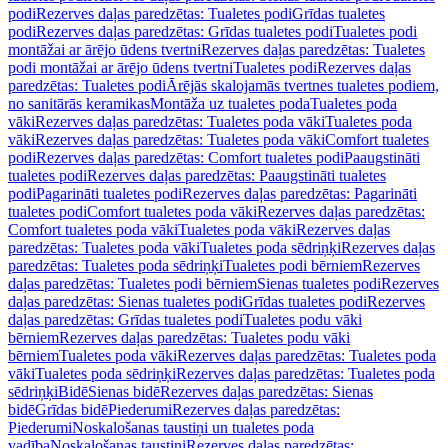
podi
Rezerves daļas paredzētas: Tualetes podi
Grīdas tualetes
podi
Rezerves daļas paredzētas: Grīdas tualetes podi
Tualetes podi
montāžai ar ārējo ūdens tvertni
Rezerves daļas paredzētas: Tualetes
podi montāžai ar ārējo ūdens tvertni
Tualetes podi
Rezerves daļas
paredzētas: Tualetes podi
Ārējās skalojamās tvertnes tualetes podiem,
no sanitārās keramikas
Montāža uz tualetes poda
Tualetes poda
vāki
Rezerves daļas paredzētas: Tualetes poda vāki
Tualetes poda
vāki
Rezerves daļas paredzētas: Tualetes poda vāki
Comfort tualetes
podi
Rezerves daļas paredzētas: Comfort tualetes podi
Paaugstināti
tualetes podi
Rezerves daļas paredzētas: Paaugstināti tualetes
podi
Pagarināti tualetes podi
Rezerves daļas paredzētas: Pagarināti
tualetes podi
Comfort tualetes poda vāki
Rezerves daļas paredzētas:
Comfort tualetes poda vāki
Tualetes poda vāki
Rezerves daļas
paredzētas: Tualetes poda vāki
Tualetes poda sēdriņķi
Rezerves daļas
paredzētas: Tualetes poda sēdriņķi
Tualetes podi bērniem
Rezerves
daļas paredzētas: Tualetes podi bērniem
Sienas tualetes podi
Rezerves
daļas paredzētas: Sienas tualetes podi
Grīdas tualetes podi
Rezerves
daļas paredzētas: Grīdas tualetes podi
Tualetes podu vāki
bērniem
Rezerves daļas paredzētas: Tualetes podu vāki
bērniem
Tualetes poda vāki
Rezerves daļas paredzētas: Tualetes poda
vāki
Tualetes poda sēdriņķi
Rezerves daļas paredzētas: Tualetes poda
sēdriņķi
Bidē
Sienas bidē
Rezerves daļas paredzētas: Sienas
bidē
Grīdas bidē
Piederumi
Rezerves daļas paredzētas:
Piederumi
Noskalošanas taustiņi un tualetes poda
vadība
Noskalošanas taustiņi
Rezerves daļas paredzētas: