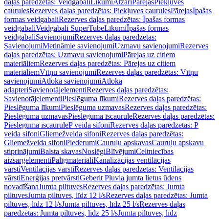
daļas paredzētas: Veidgabali
Līkumi
Atzari
Pārejas
Piekļuves
caurules
Rezerves daļas paredzētas: Piekļuves caurules
Pārejas
Īpašas
formas veidgabali
Rezerves daļas paredzētas: Īpašas formas
veidgabali
Veidgabali SuperTube
Līkumi
Īpašas formas
veidgabali
Savienojumi
Rezerves daļas paredzētas:
Savienojumi
Metināmie savienojumi
Uzmavu savienojumi
Rezerves
daļas paredzētas: Uzmavu savienojumi
Pārejas uz citiem
materiāliem
Rezerves daļas paredzētas: Pārejas uz citiem
materiāliem
Vītņu savienojumi
Rezerves daļas paredzētas: Vītņu
savienojumi
Atloka savienojumi
Atloka
adapteri
Savienotājelementi
Rezerves daļas paredzētas:
Savienotājelementi
Pieslēguma līkumi
Rezerves daļas paredzētas:
Pieslēguma līkumi
Pieslēguma uzmavas
Rezerves daļas paredzētas:
Pieslēguma uzmavas
Pieslēguma īscaurule
Rezerves daļas paredzētas:
Pieslēguma īscaurule
P veida sifoni
Rezerves daļas paredzētas: P
veida sifoni
Gliemežveida sifoni
Rezerves daļas paredzētas:
Gliemežveida sifoni
Piederumi
Cauruļu apskavas
Cauruļu apskavu
stiprinājumi
Balsta skavas
Noslēgi
Blīvējumi
Celtniecības
aizsargelementi
Palīgmateriāli
Kanalizācijas ventilācijas
vārsti
Ventilācijas vārsti
Rezerves daļas paredzētas: Ventilācijas
vārsti
Enerģijas pretvārsti
Geberit Pluvia jumta lietus ūdens
novadīšana
Jumta piltuves
Rezerves daļas paredzētas: Jumta
piltuves
Jumta piltuves, līdz 12 l/s
Rezerves daļas paredzētas: Jumta
piltuves, līdz 12 l/s
Jumta piltuves, līdz 25 l/s
Rezerves daļas
paredzētas: Jumta piltuves, līdz 25 l/s
Jumta piltuves, līdz