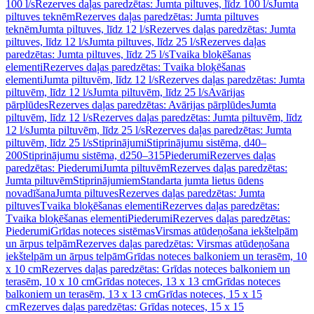
100 l/s
Rezerves daļas paredzētas: Jumta piltuves, līdz 100 l/s
Jumta
piltuves teknēm
Rezerves daļas paredzētas: Jumta piltuves
teknēm
Jumta piltuves, līdz 12 l/s
Rezerves daļas paredzētas: Jumta
piltuves, līdz 12 l/s
Jumta piltuves, līdz 25 l/s
Rezerves daļas
paredzētas: Jumta piltuves, līdz 25 l/s
Tvaika bloķēšanas
elementi
Rezerves daļas paredzētas: Tvaika bloķēšanas
elementi
Jumta piltuvēm, līdz 12 l/s
Rezerves daļas paredzētas: Jumta
piltuvēm, līdz 12 l/s
Jumta piltuvēm, līdz 25 l/s
Avārijas
pārplūdes
Rezerves daļas paredzētas: Avārijas pārplūdes
Jumta
piltuvēm, līdz 12 l/s
Rezerves daļas paredzētas: Jumta piltuvēm, līdz
12 l/s
Jumta piltuvēm, līdz 25 l/s
Rezerves daļas paredzētas: Jumta
piltuvēm, līdz 25 l/s
Stiprinājumi
Stiprinājumu sistēma, d40–
200
Stiprinājumu sistēma, d250–315
Piederumi
Rezerves daļas
paredzētas: Piederumi
Jumta piltuvēm
Rezerves daļas paredzētas:
Jumta piltuvēm
Stiprinājumiem
Standarta jumta lietus ūdens
novadīšana
Jumta piltuves
Rezerves daļas paredzētas: Jumta
piltuves
Tvaika bloķēšanas elementi
Rezerves daļas paredzētas:
Tvaika bloķēšanas elementi
Piederumi
Rezerves daļas paredzētas:
Piederumi
Grīdas noteces sistēmas
Virsmas atūdeņošana iekštelpām
un ārpus telpām
Rezerves daļas paredzētas: Virsmas atūdeņošana
iekštelpām un ārpus telpām
Grīdas noteces balkoniem un terasēm, 10
x 10 cm
Rezerves daļas paredzētas: Grīdas noteces balkoniem un
terasēm, 10 x 10 cm
Grīdas noteces, 13 x 13 cm
Grīdas noteces
balkoniem un terasēm, 13 x 13 cm
Grīdas noteces, 15 x 15
cm
Rezerves daļas paredzētas: Grīdas noteces, 15 x 15