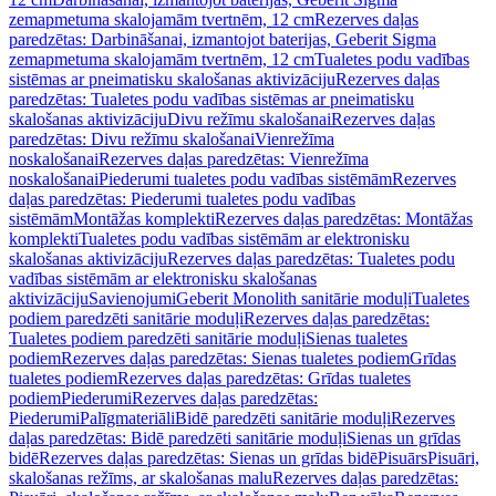
zemapmetuma skalojamām tvertnēm, 12 cm
Rezerves daļas
paredzētas: Darbināšanai, izmantojot baterijas, Geberit Sigma
zemapmetuma skalojamām tvertnēm, 12 cm
Tualetes podu vadības
sistēmas ar pneimatisku skalošanas aktivizāciju
Rezerves daļas
paredzētas: Tualetes podu vadības sistēmas ar pneimatisku
skalošanas aktivizāciju
Divu režīmu skalošanai
Rezerves daļas
paredzētas: Divu režīmu skalošanai
Vienrežīma
noskalošanai
Rezerves daļas paredzētas: Vienrežīma
noskalošanai
Piederumi tualetes podu vadības sistēmām
Rezerves
daļas paredzētas: Piederumi tualetes podu vadības
sistēmām
Montāžas komplekti
Rezerves daļas paredzētas: Montāžas
komplekti
Tualetes podu vadības sistēmām ar elektronisku
skalošanas aktivizāciju
Rezerves daļas paredzētas: Tualetes podu
vadības sistēmām ar elektronisku skalošanas
aktivizāciju
Savienojumi
Geberit Monolith sanitārie moduļi
Tualetes
podiem paredzēti sanitārie moduļi
Rezerves daļas paredzētas:
Tualetes podiem paredzēti sanitārie moduļi
Sienas tualetes
podiem
Rezerves daļas paredzētas: Sienas tualetes podiem
Grīdas
tualetes podiem
Rezerves daļas paredzētas: Grīdas tualetes
podiem
Piederumi
Rezerves daļas paredzētas:
Piederumi
Palīgmateriāli
Bidē paredzēti sanitārie moduļi
Rezerves
daļas paredzētas: Bidē paredzēti sanitārie moduļi
Sienas un grīdas
bidē
Rezerves daļas paredzētas: Sienas un grīdas bidē
Pisuārs
Pisuāri,
skalošanas režīms, ar skalošanas malu
Rezerves daļas paredzētas: