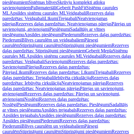
pieslēgumiem
Sistēmas blīves
Skrūvju komplekti atloku
savienojumiem
Palīgmateriāli
Geberit PushFit
Sistēmu caurules
ML
Apsildes sistēmu caurules ML
Veidgabali
Rezerves daļas
paredzētas: Veidgabali
Līkumi
Trejgabali
Neatvienojamas
pārejas
Rezerves daļas paredzētas: Neatvienojamas pārejas
Pārejas un
savienojumi, atvienojami
Pieslēgumi
Sadalītājs ar vītnes
pieslēgumu
Apsildes pieslēgumi
Piederumi
Rezerves daļas paredzētas:
Piederumi
Blīves caurulēm un veidgabaliem
Pārsegi
caurulēm
Stiprinājumi caurulēm
Stiprinājumi pieslēgumiem
Rezerves
daļas paredzētas: Stiprinājumi pieslēgumiem
Geberit Mepla
Sistēmu
caurules ML
Apsildes sistēmu caurules ML
Veidgabali
Rezerves daļas
paredzētas: Veidgabali
Savienojumi
Rezerves daļas paredzētas:
Savienojumi
Pārejas
Rezerves daļas paredzētas:
Pārejas
Līkumi
Rezerves daļas paredzētas: Līkumi
Trejgabali
Rezerves
daļas paredzētas: Trejgabali
Iebūvēta cirkulācija
Rezerves daļas
paredzētas: Iebūvēta cirkulācija
Neatvienojamas pārejas
Rezerves
daļas paredzētas: Neatvienojamas pārejas
Pārejas un savienojumi,
atvienojami
Rezerves daļas paredzētas: Pārejas un savienojumi,
atvienojami
Noslēgi
Rezerves daļas paredzētas:
Noslēgi
Pieslēgumi
Rezerves daļas paredzētas: Pieslēgumi
Sadalītājs
ar vītnes pieslēgumu
Apsildes trejgabals
Rezerves daļas paredzētas:
Apsildes trejgabals
Apsildes pieslēgumi
Rezerves daļas paredzētas:
Apsildes pieslēgumi
Piederumi
Rezerves daļas paredzētas:
Piederumi
Blīves caurulēm un veidgabaliem
Pārsegi
caurulēm
Stiprinājumi caurulēm
Stiprinājumi pieslēgumiem
Rezerves