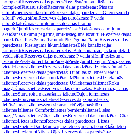
komplekti
Rezerves daļas paredzētas: Pisuāru kanalizācijas
komplekti
Pisuāru sifoni
Rezerves daļas paredzētas: Pisuāru
sifoni
Gliemežveida sifoni
Rezerves daļas paredzētas: Gliemežveida
sifoni
P veida sifoni
Rezerves daļas paredzētas: P veida
sifoni
Skalošanas cauruļu un skalošanas līkumu
pagarinājumi
Rezerves daļas paredzētas: Skalošanas cauruļu un
skalošanas līkumu pagarinājumi
Pieslēguma īscaurule
Rezerves daļas
paredzētas: Pieslēguma īscaurule
Pieslēguma līkumi
Rezerves daļas
paredzētas: Pieslēguma līkumi
Manšetes
Bidē kanalizācijas
komplekti
Rezerves daļas paredzētas: Bidē kanalizācijas komplekti
P
veida sifoni
Rezerves daļas paredzētas: P veida sifoni
Pieslēguma
īscaurule
Pieslēguma līkumi
Pārsegi
Pieslēgumi
Blīvējumi
Mazgāšanas
vieta
Izlietnes
Izlietnes
Rezerves daļas paredzētas: Izlietnes
Dubultās
izlietnes
Rezerves daļas paredzētas: Dubultās izlietnes
Mēbeļu
izlietnes
Rezerves daļas paredzētas: Mēbeļu izlietnes
Uzliekamās
izlietnes
Rezerves daļas paredzētas: Uzliekamās izlietnes
Roku
mazgāšanas izlietnes
Rezerves daļas paredzētas: Roku mazgāšanas
izlietnes
Stūra roku mazgāšanas izlietne
Daļēji iemontētās
izlietnes
Iebūvējamas izlietnes
Rezerves daļas paredzētas:
Iebūvējamas izlietnes
Zem virsmas iebūvējamas
Stūra
izlietnes
Izlietnes Comfort
Izlietnes bērniem
Izlietnes
Lielās
mazgāšanas izlietnes
Citas izlietnes
Rezerves daļas paredzētas: Citas
izlietnes
Lietās izlietnes
Rezerves daļas paredzētas: Lietās
izlietnes
Izlietnes
Daudzfunkciju izlietnes
Ģipša izlietne
Klašu telpu
izlietnes
Piederumi
Atbalstkājas
Rezerves daļas paredzētas: