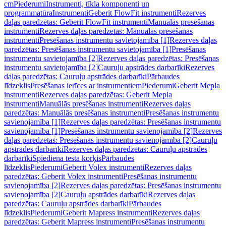
cm
Piederumi
Instrumenti, tīkla komponenti un
programmatūra
Instrumenti
Geberit FlowFit instrumenti
Rezerves
daļas paredzētas: Geberit FlowFit instrumenti
Manuālās presēšanas
instrumenti
Rezerves daļas paredzētas: Manuālās presēšanas
instrumenti
Presēšanas instrumentu savietojamība [1]
Rezerves daļas
paredzētas: Presēšanas instrumentu savietojamība [1]
Presēšanas
instrumentu savietojamība [2]
Rezerves daļas paredzētas: Presēšanas
instrumentu savietojamība [2]
Cauruļu apstrādes darbarīki
Rezerves
daļas paredzētas: Cauruļu apstrādes darbarīki
Pārbaudes
līdzeklis
Presēšanas ierīces ar instrumentiem
Piederumi
Geberit Mepla
instrumenti
Rezerves daļas paredzētas: Geberit Mepla
instrumenti
Manuālās presēšanas instrumenti
Rezerves daļas
paredzētas: Manuālās presēšanas instrumenti
Presēšanas instrumentu
savienojamība [1]
Rezerves daļas paredzētas: Presēšanas instrumentu
savienojamība [1]
Presēšanas instrumentu savienojamība [2]
Rezerves
daļas paredzētas: Presēšanas instrumentu savienojamība [2]
Cauruļu
apstrādes darbarīki
Rezerves daļas paredzētas: Cauruļu apstrādes
darbarīki
Spiediena testa korķis
Pārbaudes
līdzeklis
Piederumi
Geberit Volex instrumenti
Rezerves daļas
paredzētas: Geberit Volex instrumenti
Presēšanas instrumentu
savienojamība [2]
Rezerves daļas paredzētas: Presēšanas instrumentu
savienojamība [2]
Cauruļu apstrādes darbarīki
Rezerves daļas
paredzētas: Cauruļu apstrādes darbarīki
Pārbaudes
līdzeklis
Piederumi
Geberit Mapress instrumenti
Rezerves daļas
paredzētas: Geberit Mapress instrumenti
Presēšanas instrumentu