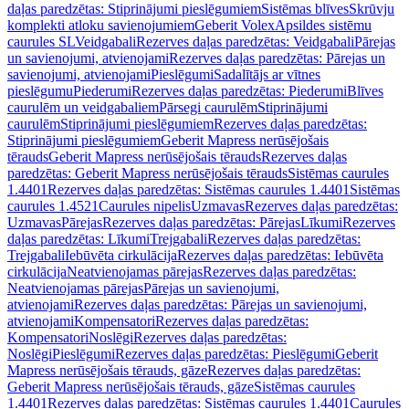
daļas paredzētas: Stiprinājumi pieslēgumiem
Sistēmas blīves
Skrūvju
komplekti atloku savienojumiem
Geberit Volex
Apsildes sistēmu
caurules SL
Veidgabali
Rezerves daļas paredzētas: Veidgabali
Pārejas
un savienojumi, atvienojami
Rezerves daļas paredzētas: Pārejas un
savienojumi, atvienojami
Pieslēgumi
Sadalītājs ar vītnes
pieslēgumu
Piederumi
Rezerves daļas paredzētas: Piederumi
Blīves
caurulēm un veidgabaliem
Pārsegi caurulēm
Stiprinājumi
caurulēm
Stiprinājumi pieslēgumiem
Rezerves daļas paredzētas:
Stiprinājumi pieslēgumiem
Geberit Mapress nerūsējošais
tērauds
Geberit Mapress nerūsējošais tērauds
Rezerves daļas
paredzētas: Geberit Mapress nerūsējošais tērauds
Sistēmas caurules
1.4401
Rezerves daļas paredzētas: Sistēmas caurules 1.4401
Sistēmas
caurules 1.4521
Caurules nipelis
Uzmavas
Rezerves daļas paredzētas:
Uzmavas
Pārejas
Rezerves daļas paredzētas: Pārejas
Līkumi
Rezerves
daļas paredzētas: Līkumi
Trejgabali
Rezerves daļas paredzētas:
Trejgabali
Iebūvēta cirkulācija
Rezerves daļas paredzētas: Iebūvēta
cirkulācija
Neatvienojamas pārejas
Rezerves daļas paredzētas:
Neatvienojamas pārejas
Pārejas un savienojumi,
atvienojami
Rezerves daļas paredzētas: Pārejas un savienojumi,
atvienojami
Kompensatori
Rezerves daļas paredzētas:
Kompensatori
Noslēgi
Rezerves daļas paredzētas:
Noslēgi
Pieslēgumi
Rezerves daļas paredzētas: Pieslēgumi
Geberit
Mapress nerūsējošais tērauds, gāze
Rezerves daļas paredzētas:
Geberit Mapress nerūsējošais tērauds, gāze
Sistēmas caurules
1.4401
Rezerves daļas paredzētas: Sistēmas caurules 1.4401
Caurules