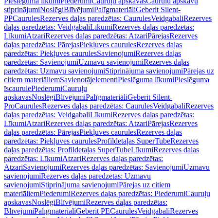
Pieslēguma līkumi
Piederumi
Cauruļu apskavas
Cauruļu apskavu
stiprinājumi
Noslēgi
Blīvējumi
Palīgmateriāli
Geberit Silent-
PP
Caurules
Rezerves daļas paredzētas: Caurules
Veidgabali
Rezerves
daļas paredzētas: Veidgabali
Līkumi
Rezerves daļas paredzētas:
Līkumi
Atzari
Rezerves daļas paredzētas: Atzari
Pārejas
Rezerves
daļas paredzētas: Pārejas
Piekļuves caurules
Rezerves daļas
paredzētas: Piekļuves caurules
Savienojumi
Rezerves daļas
paredzētas: Savienojumi
Uzmavu savienojumi
Rezerves daļas
paredzētas: Uzmavu savienojumi
Stiprinājuma savienojumi
Pārejas uz
citiem materiāliem
Savienotājelementi
Pieslēguma līkumi
Pieslēguma
īscaurule
Piederumi
Cauruļu
apskavas
Noslēgi
Blīvējumi
Palīgmateriāli
Geberit Silent-
Pro
Caurules
Rezerves daļas paredzētas: Caurules
Veidgabali
Rezerves
daļas paredzētas: Veidgabali
Līkumi
Rezerves daļas paredzētas:
Līkumi
Atzari
Rezerves daļas paredzētas: Atzari
Pārejas
Rezerves
daļas paredzētas: Pārejas
Piekļuves caurules
Rezerves daļas
paredzētas: Piekļuves caurules
Profildetaļas SuperTube
Rezerves
daļas paredzētas: Profildetaļas SuperTube
Līkumi
Rezerves daļas
paredzētas: Līkumi
Atzari
Rezerves daļas paredzētas:
Atzari
Savienojumi
Rezerves daļas paredzētas: Savienojumi
Uzmavu
savienojumi
Rezerves daļas paredzētas: Uzmavu
savienojumi
Stiprinājuma savienojumi
Pārejas uz citiem
materiāliem
Piederumi
Rezerves daļas paredzētas: Piederumi
Cauruļu
apskavas
Noslēgi
Blīvējumi
Rezerves daļas paredzētas:
Blīvējumi
Palīgmateriāli
Geberit PE
Caurules
Veidgabali
Rezerves