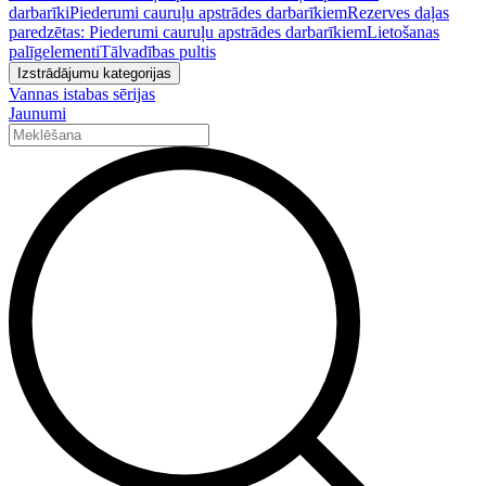
darbarīki
Piederumi cauruļu apstrādes darbarīkiem
Rezerves daļas
paredzētas: Piederumi cauruļu apstrādes darbarīkiem
Lietošanas
palīgelementi
Tālvadības pultis
Izstrādājumu kategorijas
Vannas istabas sērijas
Jaunumi