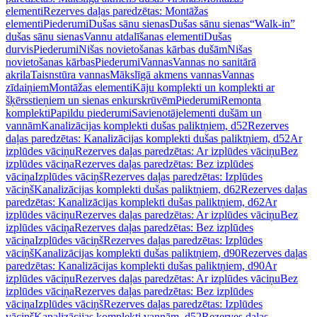
elementi
Rezerves daļas paredzētas: Montāžas
elementi
Piederumi
Dušas sānu sienas
Dušas sānu sienas
“Walk-in”
dušas sānu sienas
Vannu atdalīšanas elementi
Dušas
durvis
Piederumi
Nišas novietošanas kārbas dušām
Nišas
novietošanas kārbas
Piederumi
Vannas
Vannas no sanitārā
akrila
Taisnstūra vannas
Mākslīgā akmens vannas
Vannas
zīdaiņiem
Montāžas elementi
Kāju komplekti un komplekti ar
šķērsstieņiem un sienas enkurskrūvēm
Piederumi
Remonta
komplekti
Papildu piederumi
Savienotājelementi dušām un
vannām
Kanalizācijas komplekti dušas paliktņiem, d52
Rezerves
daļas paredzētas: Kanalizācijas komplekti dušas paliktņiem, d52
Ar
izplūdes vāciņu
Rezerves daļas paredzētas: Ar izplūdes vāciņu
Bez
izplūdes vāciņa
Rezerves daļas paredzētas: Bez izplūdes
vāciņa
Izplūdes vāciņš
Rezerves daļas paredzētas: Izplūdes
vāciņš
Kanalizācijas komplekti dušas paliktņiem, d62
Rezerves daļas
paredzētas: Kanalizācijas komplekti dušas paliktņiem, d62
Ar
izplūdes vāciņu
Rezerves daļas paredzētas: Ar izplūdes vāciņu
Bez
izplūdes vāciņa
Rezerves daļas paredzētas: Bez izplūdes
vāciņa
Izplūdes vāciņš
Rezerves daļas paredzētas: Izplūdes
vāciņš
Kanalizācijas komplekti dušas paliktņiem, d90
Rezerves daļas
paredzētas: Kanalizācijas komplekti dušas paliktņiem, d90
Ar
izplūdes vāciņu
Rezerves daļas paredzētas: Ar izplūdes vāciņu
Bez
izplūdes vāciņa
Rezerves daļas paredzētas: Bez izplūdes
vāciņa
Izplūdes vāciņš
Rezerves daļas paredzētas: Izplūdes
vāciņš
Kanalizācijas komplekti vannām, d52
Rezerves daļas