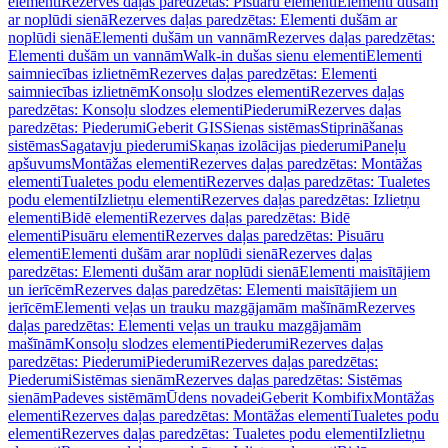
elementi
Rezerves daļas paredzētas: Pisuāru elementi
Elementi dušām
ar noplūdi sienā
Rezerves daļas paredzētas: Elementi dušām ar
noplūdi sienā
Elementi dušām un vannām
Rezerves daļas paredzētas:
Elementi dušām un vannām
Walk-in dušas sienu elementi
Elementi
saimniecības izlietnēm
Rezerves daļas paredzētas: Elementi
saimniecības izlietnēm
Konsoļu slodzes elementi
Rezerves daļas
paredzētas: Konsoļu slodzes elementi
Piederumi
Rezerves daļas
paredzētas: Piederumi
Geberit GIS
Sienas sistēmas
Stiprināšanas
sistēmas
Sagatavju piederumi
Skaņas izolācijas piederumi
Paneļu
apšuvums
Montāžas elementi
Rezerves daļas paredzētas: Montāžas
elementi
Tualetes podu elementi
Rezerves daļas paredzētas: Tualetes
podu elementi
Izlietņu elementi
Rezerves daļas paredzētas: Izlietņu
elementi
Bidē elementi
Rezerves daļas paredzētas: Bidē
elementi
Pisuāru elementi
Rezerves daļas paredzētas: Pisuāru
elementi
Elementi dušām arar noplūdi sienā
Rezerves daļas
paredzētas: Elementi dušām arar noplūdi sienā
Elementi maisītājiem
un ierīcēm
Rezerves daļas paredzētas: Elementi maisītājiem un
ierīcēm
Elementi veļas un trauku mazgājamām mašīnām
Rezerves
daļas paredzētas: Elementi veļas un trauku mazgājamām
mašīnām
Konsoļu slodzes elementi
Piederumi
Rezerves daļas
paredzētas: Piederumi
Piederumi
Rezerves daļas paredzētas:
Piederumi
Sistēmas sienām
Rezerves daļas paredzētas: Sistēmas
sienām
Padeves sistēmām
Ūdens novadei
Geberit Kombifix
Montāžas
elementi
Rezerves daļas paredzētas: Montāžas elementi
Tualetes podu
elementi
Rezerves daļas paredzētas: Tualetes podu elementi
Izlietņu