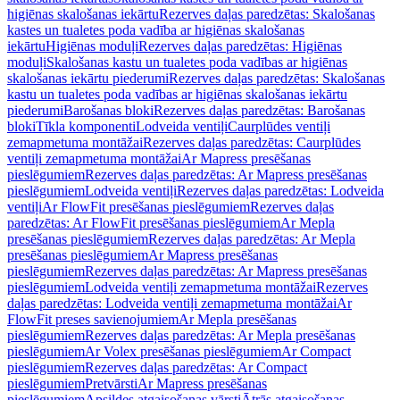
higiēnas skalošanas iekārtu
Rezerves daļas paredzētas: Skalošanas
kastes un tualetes poda vadība ar higiēnas skalošanas
iekārtu
Higiēnas moduļi
Rezerves daļas paredzētas: Higiēnas
moduļi
Skalošanas kastu un tualetes poda vadības ar higiēnas
skalošanas iekārtu piederumi
Rezerves daļas paredzētas: Skalošanas
kastu un tualetes poda vadības ar higiēnas skalošanas iekārtu
piederumi
Barošanas bloki
Rezerves daļas paredzētas: Barošanas
bloki
Tīkla komponenti
Lodveida ventiļi
Caurplūdes ventiļi
zemapmetuma montāžai
Rezerves daļas paredzētas: Caurplūdes
ventiļi zemapmetuma montāžai
Ar Mapress presēšanas
pieslēgumiem
Rezerves daļas paredzētas: Ar Mapress presēšanas
pieslēgumiem
Lodveida ventiļi
Rezerves daļas paredzētas: Lodveida
ventiļi
Ar FlowFit presēšanas pieslēgumiem
Rezerves daļas
paredzētas: Ar FlowFit presēšanas pieslēgumiem
Ar Mepla
presēšanas pieslēgumiem
Rezerves daļas paredzētas: Ar Mepla
presēšanas pieslēgumiem
Ar Mapress presēšanas
pieslēgumiem
Rezerves daļas paredzētas: Ar Mapress presēšanas
pieslēgumiem
Lodveida ventiļi zemapmetuma montāžai
Rezerves
daļas paredzētas: Lodveida ventiļi zemapmetuma montāžai
Ar
FlowFit preses savienojumiem
Ar Mepla presēšanas
pieslēgumiem
Rezerves daļas paredzētas: Ar Mepla presēšanas
pieslēgumiem
Ar Volex presēšanas pieslēgumiem
Ar Compact
pieslēgumiem
Rezerves daļas paredzētas: Ar Compact
pieslēgumiem
Pretvārsti
Ar Mapress presēšanas
pieslēgumiem
Apsildes atgaisošanas vārsti
Ātrās atgaisošanas