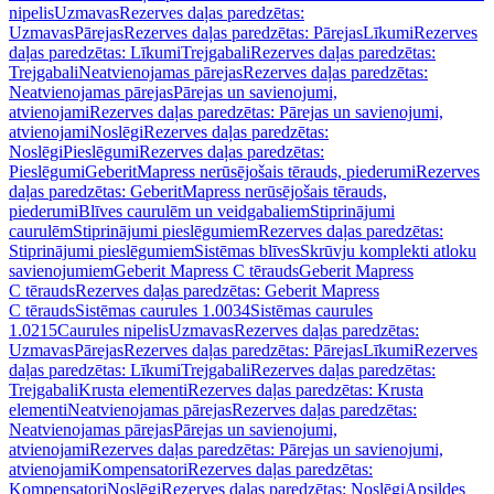
nipelis
Uzmavas
Rezerves daļas paredzētas:
Uzmavas
Pārejas
Rezerves daļas paredzētas: Pārejas
Līkumi
Rezerves
daļas paredzētas: Līkumi
Trejgabali
Rezerves daļas paredzētas:
Trejgabali
Neatvienojamas pārejas
Rezerves daļas paredzētas:
Neatvienojamas pārejas
Pārejas un savienojumi,
atvienojami
Rezerves daļas paredzētas: Pārejas un savienojumi,
atvienojami
Noslēgi
Rezerves daļas paredzētas:
Noslēgi
Pieslēgumi
Rezerves daļas paredzētas:
Pieslēgumi
GeberitMapress nerūsējošais tērauds, piederumi
Rezerves
daļas paredzētas: GeberitMapress nerūsējošais tērauds,
piederumi
Blīves caurulēm un veidgabaliem
Stiprinājumi
caurulēm
Stiprinājumi pieslēgumiem
Rezerves daļas paredzētas:
Stiprinājumi pieslēgumiem
Sistēmas blīves
Skrūvju komplekti atloku
savienojumiem
Geberit Mapress C tērauds
Geberit Mapress
C tērauds
Rezerves daļas paredzētas: Geberit Mapress
C tērauds
Sistēmas caurules 1.0034
Sistēmas caurules
1.0215
Caurules nipelis
Uzmavas
Rezerves daļas paredzētas:
Uzmavas
Pārejas
Rezerves daļas paredzētas: Pārejas
Līkumi
Rezerves
daļas paredzētas: Līkumi
Trejgabali
Rezerves daļas paredzētas:
Trejgabali
Krusta elementi
Rezerves daļas paredzētas: Krusta
elementi
Neatvienojamas pārejas
Rezerves daļas paredzētas:
Neatvienojamas pārejas
Pārejas un savienojumi,
atvienojami
Rezerves daļas paredzētas: Pārejas un savienojumi,
atvienojami
Kompensatori
Rezerves daļas paredzētas:
Kompensatori
Noslēgi
Rezerves daļas paredzētas: Noslēgi
Apsildes