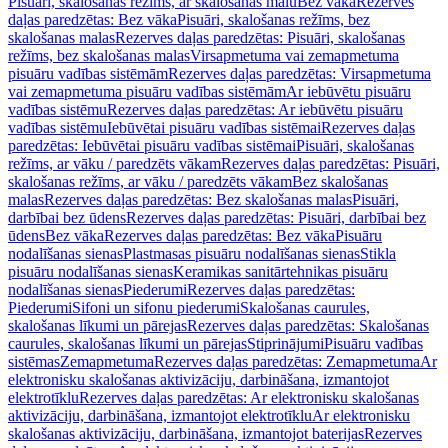
Pisuāri, skalošanas režīms, ar skalošanas malu
Bez vāka
Rezerves
daļas paredzētas: Bez vāka
Pisuāri, skalošanas režīms, bez
skalošanas malas
Rezerves daļas paredzētas: Pisuāri, skalošanas
režīms, bez skalošanas malas
Virsapmetuma vai zemapmetuma
pisuāru vadības sistēmām
Rezerves daļas paredzētas: Virsapmetuma
vai zemapmetuma pisuāru vadības sistēmām
Ar iebūvētu pisuāru
vadības sistēmu
Rezerves daļas paredzētas: Ar iebūvētu pisuāru
vadības sistēmu
Iebūvētai pisuāru vadības sistēmai
Rezerves daļas
paredzētas: Iebūvētai pisuāru vadības sistēmai
Pisuāri, skalošanas
režīms, ar vāku / paredzēts vākam
Rezerves daļas paredzētas: Pisuāri,
skalošanas režīms, ar vāku / paredzēts vākam
Bez skalošanas
malas
Rezerves daļas paredzētas: Bez skalošanas malas
Pisuāri,
darbībai bez ūdens
Rezerves daļas paredzētas: Pisuāri, darbībai bez
ūdens
Bez vāka
Rezerves daļas paredzētas: Bez vāka
Pisuāru
nodalīšanas sienas
Plastmasas pisuāru nodalīšanas sienas
Stikla
pisuāru nodalīšanas sienas
Keramikas sanitārtehnikas pisuāru
nodalīšanas sienas
Piederumi
Rezerves daļas paredzētas:
Piederumi
Sifoni un sifonu piederumi
Skalošanas caurules,
skalošanas līkumi un pārejas
Rezerves daļas paredzētas: Skalošanas
caurules, skalošanas līkumi un pārejas
Stiprinājumi
Pisuāru vadības
sistēmas
Zemapmetuma
Rezerves daļas paredzētas: Zemapmetuma
Ar
elektronisku skalošanas aktivizāciju, darbināšana, izmantojot
elektrotīklu
Rezerves daļas paredzētas: Ar elektronisku skalošanas
aktivizāciju, darbināšana, izmantojot elektrotīklu
Ar elektronisku
skalošanas aktivizāciju, darbināšana, izmantojot baterijas
Rezerves