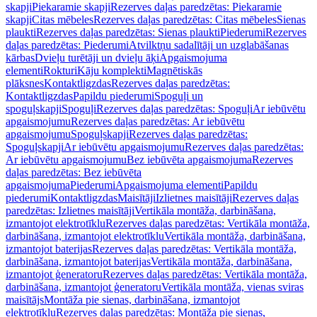
skapji
Piekaramie skapji
Rezerves daļas paredzētas: Piekaramie
skapji
Citas mēbeles
Rezerves daļas paredzētas: Citas mēbeles
Sienas
plaukti
Rezerves daļas paredzētas: Sienas plaukti
Piederumi
Rezerves
daļas paredzētas: Piederumi
Atvilktņu sadalītāji un uzglabāšanas
kārbas
Dvieļu turētāji un dvieļu āķi
Apgaismojuma
elementi
Rokturi
Kāju komplekti
Magnētiskās
plāksnes
Kontaktligzdas
Rezerves daļas paredzētas:
Kontaktligzdas
Papildu piederumi
Spoguļi un
spoguļskapji
Spoguļi
Rezerves daļas paredzētas: Spoguļi
Ar iebūvētu
apgaismojumu
Rezerves daļas paredzētas: Ar iebūvētu
apgaismojumu
Spoguļskapji
Rezerves daļas paredzētas:
Spoguļskapji
Ar iebūvētu apgaismojumu
Rezerves daļas paredzētas:
Ar iebūvētu apgaismojumu
Bez iebūvēta apgaismojuma
Rezerves
daļas paredzētas: Bez iebūvēta
apgaismojuma
Piederumi
Apgaismojuma elementi
Papildu
piederumi
Kontaktligzdas
Maisītāji
Izlietnes maisītāji
Rezerves daļas
paredzētas: Izlietnes maisītāji
Vertikāla montāža, darbināšana,
izmantojot elektrotīklu
Rezerves daļas paredzētas: Vertikāla montāža,
darbināšana, izmantojot elektrotīklu
Vertikāla montāža, darbināšana,
izmantojot baterijas
Rezerves daļas paredzētas: Vertikāla montāža,
darbināšana, izmantojot baterijas
Vertikāla montāža, darbināšana,
izmantojot ģeneratoru
Rezerves daļas paredzētas: Vertikāla montāža,
darbināšana, izmantojot ģeneratoru
Vertikāla montāža, vienas sviras
maisītājs
Montāža pie sienas, darbināšana, izmantojot
elektrotīklu
Rezerves daļas paredzētas: Montāža pie sienas,