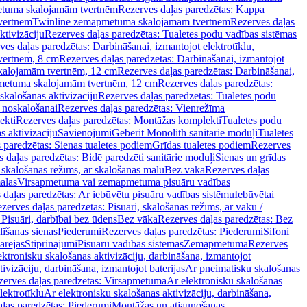
tuma skalojamām tvertnēm
Rezerves daļas paredzētas: Kappa
vertnēm
Twinline zemapmetuma skalojamām tvertnēm
Rezerves daļas
ktivizāciju
Rezerves daļas paredzētas: Tualetes podu vadības sistēmas
ves daļas paredzētas: Darbināšanai, izmantojot elektrotīklu,
vertnēm, 8 cm
Rezerves daļas paredzētas: Darbināšanai, izmantojot
skalojamām tvertnēm, 12 cm
Rezerves daļas paredzētas: Darbināšanai,
apmetuma skalojamām tvertnēm, 12 cm
Rezerves daļas paredzētas:
skalošanas aktivizāciju
Rezerves daļas paredzētas: Tualetes podu
 noskalošanai
Rezerves daļas paredzētas: Vienrežīma
ekti
Rezerves daļas paredzētas: Montāžas komplekti
Tualetes podu
s aktivizāciju
Savienojumi
Geberit Monolith sanitārie moduļi
Tualetes
 paredzētas: Sienas tualetes podiem
Grīdas tualetes podiem
Rezerves
 daļas paredzētas: Bidē paredzēti sanitārie moduļi
Sienas un grīdas
, skalošanas režīms, ar skalošanas malu
Bez vāka
Rezerves daļas
alas
Virsapmetuma vai zemapmetuma pisuāru vadības
 daļas paredzētas: Ar iebūvētu pisuāru vadības sistēmu
Iebūvētai
zerves daļas paredzētas: Pisuāri, skalošanas režīms, ar vāku /
 Pisuāri, darbībai bez ūdens
Bez vāka
Rezerves daļas paredzētas: Bez
līšanas sienas
Piederumi
Rezerves daļas paredzētas: Piederumi
Sifoni
ārejas
Stiprinājumi
Pisuāru vadības sistēmas
Zemapmetuma
Rezerves
ektronisku skalošanas aktivizāciju, darbināšana, izmantojot
ivizāciju, darbināšana, izmantojot baterijas
Ar pneimatisku skalošanas
zerves daļas paredzētas: Virsapmetuma
Ar elektronisku skalošanas
lektrotīklu
Ar elektronisku skalošanas aktivizāciju, darbināšana,
ļas paredzētas: Piederumi
Montāžas un atjaunošanas