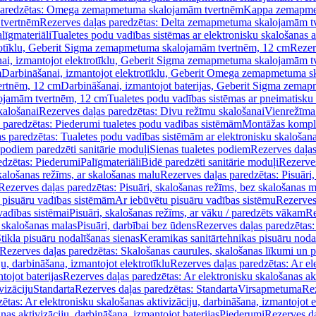
paredzētas: Omega zemapmetuma skalojamām tvertnēm
Kappa zemapme
tvertnēm
Rezerves daļas paredzētas: Delta zemapmetuma skalojamām t
līgmateriāli
Tualetes podu vadības sistēmas ar elektronisku skalošanas a
trotīklu, Geberit Sigma zemapmetuma skalojamām tvertnēm, 12 cm
Rezer
ai, izmantojot elektrotīklu, Geberit Sigma zemapmetuma skalojamām t
m
Darbināšanai, izmantojot elektrotīklu, Geberit Omega zemapmetuma 
ertnēm, 12 cm
Darbināšanai, izmantojot baterijas, Geberit Sigma zem
lojamām tvertnēm, 12 cm
Tualetes podu vadības sistēmas ar pneimatisku 
kalošanai
Rezerves daļas paredzētas: Divu režīmu skalošanai
Vienrežīma
 paredzētas: Piederumi tualetes podu vadības sistēmām
Montāžas kompl
s paredzētas: Tualetes podu vadības sistēmām ar elektronisku skalošana
 podiem paredzēti sanitārie moduļi
Sienas tualetes podiem
Rezerves daļas
edzētas: Piederumi
Palīgmateriāli
Bidē paredzēti sanitārie moduļi
Rezerves
skalošanas režīms, ar skalošanas malu
Rezerves daļas paredzētas: Pisuāri
Rezerves daļas paredzētas: Pisuāri, skalošanas režīms, bez skalošanas m
pisuāru vadības sistēmām
Ar iebūvētu pisuāru vadības sistēmu
Rezerves
vadības sistēmai
Pisuāri, skalošanas režīms, ar vāku / paredzēts vākam
Re
 skalošanas malas
Pisuāri, darbībai bez ūdens
Rezerves daļas paredzētas:
tikla pisuāru nodalīšanas sienas
Keramikas sanitārtehnikas pisuāru noda
Rezerves daļas paredzētas: Skalošanas caurules, skalošanas līkumi un p
u, darbināšana, izmantojot elektrotīklu
Rezerves daļas paredzētas: Ar el
tojot baterijas
Rezerves daļas paredzētas: Ar elektronisku skalošanas akt
vizāciju
Standarta
Rezerves daļas paredzētas: Standarta
Virsapmetuma
Re
ētas: Ar elektronisku skalošanas aktivizāciju, darbināšana, izmantojot e
as aktivizāciju, darbināšana, izmantojot baterijas
Piederumi
Rezerves da