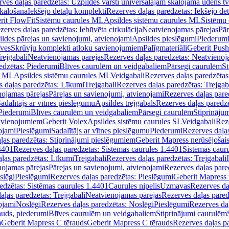
ves daļas paredzētas: Uzpildes vārsti universālajām skalojamā ūdens t
skalošana
Iekšējo detaļu komplekti
Rezerves daļas paredzētas: Iekšējo de
rit FlowFit
Sistēmu caurules ML
Apsildes sistēmu caurules ML
Sistēmu 
zerves daļas paredzētas: Iebūvēta cirkulācija
Neatvienojamas pārejas
Pār
ldes pārejas un savienojumi, atvienojami
Apsildes pieslēgumi
Piederum
īves
Skrūvju komplekti atloku savienojumiem
Palīgmateriāli
Geberit Push
rejgabali
Neatvienojamas pārejas
Rezerves daļas paredzētas: Neatvienoj
edzētas: Piederumi
Blīves caurulēm un veidgabaliem
Pārsegi caurulēm
St
s ML
Apsildes sistēmu caurules ML
Veidgabali
Rezerves daļas paredzētas
 daļas paredzētas: Līkumi
Trejgabali
Rezerves daļas paredzētas: Trejgab
nojamas pārejas
Pārejas un savienojumi, atvienojami
Rezerves daļas pare
adalītājs ar vītnes pieslēgumu
Apsildes trejgabals
Rezerves daļas paredzē
 Piederumi
Blīves caurulēm un veidgabaliem
Pārsegi caurulēm
Stiprināju
savienojumiem
Geberit Volex
Apsildes sistēmu caurules SL
Veidgabali
Reze
ojami
Pieslēgumi
Sadalītājs ar vītnes pieslēgumu
Piederumi
Rezerves daļa
ļas paredzētas: Stiprinājumi pieslēgumiem
Geberit Mapress nerūsējošais
4401
Rezerves daļas paredzētas: Sistēmas caurules 1.4401
Sistēmas caur
ļas paredzētas: Līkumi
Trejgabali
Rezerves daļas paredzētas: Trejgabali
nojamas pārejas
Pārejas un savienojumi, atvienojami
Rezerves daļas pare
slēgi
Pieslēgumi
Rezerves daļas paredzētas: Pieslēgumi
Geberit Mapress 
edzētas: Sistēmas caurules 1.4401
Caurules nipelis
Uzmavas
Rezerves da
aļas paredzētas: Trejgabali
Neatvienojamas pārejas
Rezerves daļas pared
ojami
Noslēgi
Rezerves daļas paredzētas: Noslēgi
Pieslēgumi
Rezerves da
auds, piederumi
Blīves caurulēm un veidgabaliem
Stiprinājumi caurulēm
m
Geberit Mapress C tērauds
Geberit Mapress C tērauds
Rezerves daļas p