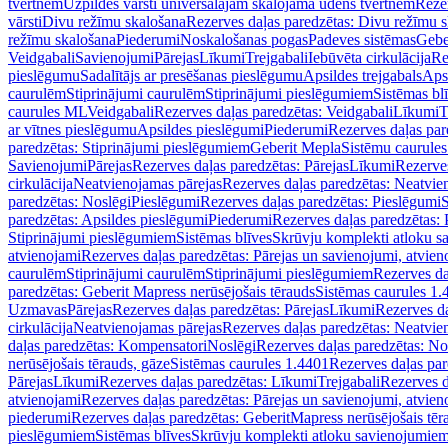
tvertnēm
Uzpildes vārsti universālajām skalojamā ūdens tvertnēm
Rezer
vārsti
Divu režīmu skalošana
Rezerves daļas paredzētas: Divu režīmu 
režīmu skalošana
Piederumi
Noskalošanas pogas
Padeves sistēmas
Gebe
Veidgabali
Savienojumi
Pārejas
Līkumi
Trejgabali
Iebūvēta cirkulācija
Re
pieslēgumu
Sadalītājs ar presēšanas pieslēgumu
Apsildes trejgabals
Apsi
caurulēm
Stiprinājumi caurulēm
Stiprinājumi pieslēgumiem
Sistēmas bl
caurules ML
Veidgabali
Rezerves daļas paredzētas: Veidgabali
Līkumi
T
ar vītnes pieslēgumu
Apsildes pieslēgumi
Piederumi
Rezerves daļas par
paredzētas: Stiprinājumi pieslēgumiem
Geberit Mepla
Sistēmu caurule
Savienojumi
Pārejas
Rezerves daļas paredzētas: Pārejas
Līkumi
Rezerves
cirkulācija
Neatvienojamas pārejas
Rezerves daļas paredzētas: Neatvie
paredzētas: Noslēgi
Pieslēgumi
Rezerves daļas paredzētas: Pieslēgumi
S
paredzētas: Apsildes pieslēgumi
Piederumi
Rezerves daļas paredzētas:
Stiprinājumi pieslēgumiem
Sistēmas blīves
Skrūvju komplekti atloku 
atvienojami
Rezerves daļas paredzētas: Pārejas un savienojumi, atvien
caurulēm
Stiprinājumi caurulēm
Stiprinājumi pieslēgumiem
Rezerves da
paredzētas: Geberit Mapress nerūsējošais tērauds
Sistēmas caurules 1.
Uzmavas
Pārejas
Rezerves daļas paredzētas: Pārejas
Līkumi
Rezerves da
cirkulācija
Neatvienojamas pārejas
Rezerves daļas paredzētas: Neatvie
daļas paredzētas: Kompensatori
Noslēgi
Rezerves daļas paredzētas: No
nerūsējošais tērauds, gāze
Sistēmas caurules 1.4401
Rezerves daļas par
Pārejas
Līkumi
Rezerves daļas paredzētas: Līkumi
Trejgabali
Rezerves d
atvienojami
Rezerves daļas paredzētas: Pārejas un savienojumi, atvien
piederumi
Rezerves daļas paredzētas: GeberitMapress nerūsējošais tēr
pieslēgumiem
Sistēmas blīves
Skrūvju komplekti atloku savienojumie