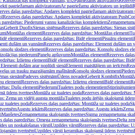
s: Kanalizācijas komplekti vannām, d52
Pagriežams aktivizators
Rezerves
lekti pagriežamam aktivizatoram
Ar pagriežamu aktivizatoru un ieplūdi
R
erves daļas paredzētas: Apdares komplekti pagriežamam aktivizatoram 
ol
Rezerves daļas paredzētas: Apdares komplekti aktivizatoram PushCon
s paredzētas: Piederumi vannu kanalizācijas komplektiem
Zemapmetuma c
mas
Geberit Duofix
Sienas sistēmas
Rezerves daļas paredzētas: Sienas sis
rumi
Montāžas elementi
Rezerves daļas paredzētas: Montāžas elementi
Tu
idē elementi
Rezerves daļas paredzētas: Bidē elementi
Pisuāru elementi
enti dušām un vannām
Rezerves daļas paredzētas: Elementi dušām un
onsoļu slodzes elementi
Rezerves daļas paredzētas: Konsoļu slodzes el
izolācijas piederumi
Paneļu apšuvums
Montāžas elementi
Rezerves daļas
edzētas: Izlietņu elementi
Bidē elementi
Rezerves daļas paredzētas: Bidē
 Elementi dušām arar noplūdi sienā
Elementi maisītājiem un ierīcēm
Reze
i veļas un trauku mazgājamām mašīnām
Konsoļu slodzes elementi
Pieder
tēmas sienām
Padeves sistēmām
Ūdens novadei
Geberit Kombifix
Montāža
tņu elementi
Rezerves daļas paredzētas: Izlietņu elementi
Bidē elementi
Re
zētas: Dušu elementi
Piederumi
Tualetes podu elementiem
Stiprinājumie
amā ūdens tvertnes
Montāža uz tualetes poda
Rezerves daļas paredzētas: 
as: Zema un vidēji augsta montāža
Tualetes podu ārējās skalojamā ūdens
z tualetes poda
Rezerves daļas paredzētas: Montāža uz tualetes poda
Sk
 tvertnēm
Augstu iekārts
Rezerves daļas paredzētas: Augstu iekārts
Zema 
i
Manšetes
Zemapmetuma skalojamās tvertnes
Sigma zemapmetuma skalo
s daļas paredzētas: Omega zemapmetuma skalojamās tvertnes
Delta ze
des un noskalošanas vārsti
Uzpildes vārsti
Rezerves daļas paredzētas: Uz
alojamām tvertnēm
Uzpildes vārsti keramikas skalojamā ūdens tvertnēm