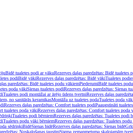
iju
Bidē tualetes podi ar vāku
Rezerves daļas paredzētas: Bidē tualetes 
letes podi
Bidē vāki
Rezerves daļas paredzētas: Bidē vāki
Tualetes podi
ļas paredzētas: Bidē tualetes podu vākiem
Piederumi
Bidē tualetes pod
letes poda vāki
Sienas tualetes podi
Rezerves daļas paredzētas: Sienas tu
di
Tualetes podi montāžai ar ārējo ūdens tvertni
Rezerves daļas paredzēta
diem, no sanitārās keramikas
Montāža uz tualetes poda
Tualetes poda vāk
odi
Rezerves daļas paredzētas: Comfort tualetes podi
Paaugstināti tualete
t tualetes poda vāki
Rezerves daļas paredzētas: Comfort tualetes poda 
ēdriņķi
Tualetes podi bērniem
Rezerves daļas paredzētas: Tualetes podi 
di
Tualetes podu vāki bērniem
Rezerves daļas paredzētas: Tualetes podu
oda sēdriņķi
Bidē
Sienas bidē
Rezerves daļas paredzētas: Sienas bidē
Grī
aredzētas: Noskalošanas taustiņi
Sigma zemapmetuma skalojamām tver