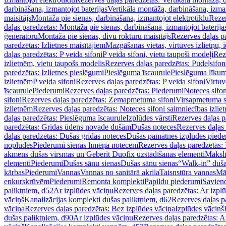
darbināšana, izmantojot baterijas
Vertikāla montāža, darbināšana, izma
maisītājs
Montāža pie sienas, darbināšana, izmantojot elektrotīklu
Rezer
daļas paredzētas: Montāža pie sienas, darbināšana, izmantojot baterija
ģeneratoru
Montāža pie sienas, divu rokturu maisītājs
Rezerves daļas pa
paredzētas: Izlietnes maisītājiem
Mazgāšanas vietas, virtuves izlietņu, i
daļas paredzētas: P veida sifoni
P veida sifoni, vietu taupoši modeļi
Reze
izlietnēm, vietu taupošs modelis
Rezerves daļas paredzētas: Pudeļsifoni
paredzētas: Izlietnes pieslēgumi
Pieslēguma īscaurule
Pieslēguma līkum
izlietnēm
P veida sifoni
Rezerves daļas paredzētas: P veida sifoni
Virtuv
īscaurule
Piederumi
Rezerves daļas paredzētas: Piederumi
Noteces sifo
sifoni
Rezerves daļas paredzētas: Zemapmetuma sifoni
Virsapmetuma s
izlietnēm
Rezerves daļas paredzētas: Noteces sifoni saimniecības izlie
daļas paredzētas: Pieslēguma īscaurule
Izplūdes vārsti
Rezerves daļas pa
paredzētas: Grīdas ūdens novade dušām
Dušas noteces
Rezerves daļas
daļas paredzētas: Dušas grīdas noteces
Dušas pamatnes izplūdes piede
noplūdes
Piederumi sienas līmeņa notecēm
Rezerves daļas paredzētas:
akmens dušas virsmas un Geberit Duofix uzstādīšanas elementi
Mākslī
elementi
Piederumi
Dušas sānu sienas
Dušas sānu sienas
“Walk-in” duša
kārbas
Piederumi
Vannas
Vannas no sanitārā akrila
Taisnstūra vannas
Mā
enkurskrūvēm
Piederumi
Remonta komplekti
Papildu piederumi
Savien
paliktņiem, d52
Ar izplūdes vāciņu
Rezerves daļas paredzētas: Ar izpl
vāciņš
Kanalizācijas komplekti dušas paliktņiem, d62
Rezerves daļas p
vāciņa
Rezerves daļas paredzētas: Bez izplūdes vāciņa
Izplūdes vāciņš
dušas paliktņiem, d90
Ar izplūdes vāciņu
Rezerves daļas paredzētas: A