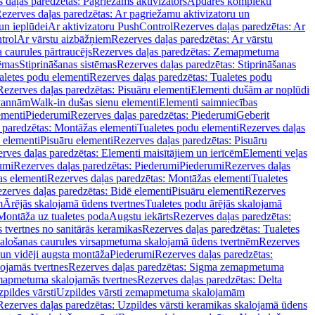
 daļas paredzētas: Pagriežams aktivizators
Apdares komplekti
ezerves daļas paredzētas: Ar pagriežamu aktivizatoru un
un ieplūdei
Ar aktivizatoru PushControl
Rezerves daļas paredzētas: Ar
trol
Ar vārstu aizbāžņiem
Rezerves daļas paredzētas: Ar vārstu
aurules pārtraucējs
Rezerves daļas paredzētas: Zemapmetuma
tēmas
Stiprināšanas sistēmas
Rezerves daļas paredzētas: Stiprināšanas
aletes podu elementi
Rezerves daļas paredzētas: Tualetes podu
Rezerves daļas paredzētas: Pisuāru elementi
Elementi dušām ar noplūdi
 vannām
Walk-in dušas sienu elementi
Elementi saimniecības
ementi
Piederumi
Rezerves daļas paredzētas: Piederumi
Geberit
 paredzētas: Montāžas elementi
Tualetes podu elementi
Rezerves daļas
 elementi
Pisuāru elementi
Rezerves daļas paredzētas: Pisuāru
rves daļas paredzētas: Elementi maisītājiem un ierīcēm
Elementi veļas
umi
Rezerves daļas paredzētas: Piederumi
Piederumi
Rezerves daļas
s elementi
Rezerves daļas paredzētas: Montāžas elementi
Tualetes
zerves daļas paredzētas: Bidē elementi
Pisuāru elementi
Rezerves
m
Ārējās skalojamā ūdens tvertnes
Tualetes podu ārējās skalojamā
Montāža uz tualetes poda
Augstu iekārts
Rezerves daļas paredzētas:
 tvertnes no sanitārās keramikas
Rezerves daļas paredzētas: Tualetes
alošanas caurules virsapmetuma skalojamā ūdens tvertnēm
Rezerves
un vidēji augsta montāža
Piederumi
Rezerves daļas paredzētas:
jamās tvertnes
Rezerves daļas paredzētas: Sigma zemapmetuma
mapmetuma skalojamās tvertnes
Rezerves daļas paredzētas: Delta
pildes vārsti
Uzpildes vārsti zemapmetuma skalojamām
Rezerves daļas paredzētas: Uzpildes vārsti keramikas skalojamā ūdens