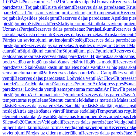
1.0034
Sistēmas caurules 1.0215
Caurules nipelis
Uzmavas
Rezerves da
paredzētas: Trejgabali
Krusta elementi
Rezerves daļas paredzētas: Krus
paredzētas: Pārejas un savienojumi, atvienojami
Kompensatori
Rezerve
trejgabals
Apsildes pieslēgumi
Rezerves daļas paredzētas: Apsildes pie
pieslēgumiem
Sistēmas blīves
Skrūvju komplekti atloku savienojumie
Uzmavas
Pārejas
Rezerves daļas paredzētas: Pārejas
Līkumi
Rezerves da
cirkulācija
Krusta elementi
Rezerves daļas paredzētas: Krusta elementi
Pārejas un savienojumi, atvienojami
Noslēgi
Rezerves daļas paredzētas
pieslēgumi
Rezerves daļas paredzētas: Apsildes pieslēgumi
Geberit Map
caurulēm
Stiprinājumi caurulēm
Stiprinājumi pieslēgumiem
Rezerves da
skalošanas iekārtas
Rezerves daļas paredzētas: Higiēniskās skalošanas 
poda vadība ar higiēnas skalošanas iekārtu
Higiēnas moduļi
Rezerves d
paredzētas: Skalošanas kastu un tualetes poda vadības ar higiēnas ska
zemapmetuma montāžai
Rezerves daļas paredzētas: Caurplūdes vent
ventiļi
Rezerves daļas paredzētas: Lodveida ventiļi
Ar FlowFit presēša
paredzētas: Ar Mepla presēšanas pieslēgumiem
Ar Mapress presēšana
paredzētas: Lodveida ventiļi zemapmetuma montāžai
Ar FlowFit pres
pieslēgumiem
Ar Compact pieslēgumiem
Rezerves daļas paredzētas: 
temperatūras regulēšana
Sistēmu caurule
Ieklāšanas materiāls
Malas izol
klāsts
Rezerves daļas paredzētas: Sadalītāju klāsts
Sadalītāji grīdas apsi
noslēgi
Ātrās atgaisošanas vārsti
Plūsmas sadalītājs
Temperatūras regulē
elementu sadalītāji
Apvadi
Regulēšanas komponenti
Servopiedziņas
Tel
Silent-db20
Caurules
Veidgabali
Rezerves daļas paredzētas: Veidgabali
SuperTube
Līkumi
Īpašas formas veidgabali
Savienojumi
Rezerves daļa
savienojumi
Pārejas uz citiem materiāliem
Rezerves daļas paredzētas: P