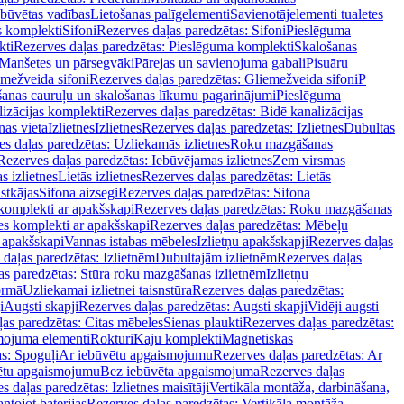
ebūvētas vadības
Lietošanas palīgelementi
Savienotājelementi tualetes
s komplekti
Sifoni
Rezerves daļas paredzētas: Sifoni
Pieslēguma
kti
Rezerves daļas paredzētas: Pieslēguma komplekti
Skalošanas
Manšetes un pārsegvāki
Pārejas un savienojuma gabali
Pisuāru
mežveida sifoni
Rezerves daļas paredzētas: Gliemežveida sifoni
P
šanas cauruļu un skalošanas līkumu pagarinājumi
Pieslēguma
izācijas komplekti
Rezerves daļas paredzētas: Bidē kanalizācijas
as vieta
Izlietnes
Izlietnes
Rezerves daļas paredzētas: Izlietnes
Dubultās
s daļas paredzētas: Uzliekamās izlietnes
Roku mazgāšanas
Rezerves daļas paredzētas: Iebūvējamas izlietnes
Zem virsmas
s izlietnes
Lietās izlietnes
Rezerves daļas paredzētas: Lietās
stkājas
Sifona aizsegi
Rezerves daļas paredzētas: Sifona
komplekti ar apakšskapi
Rezerves daļas paredzētas: Roku mazgāšanas
es komplekti ar apakšskapi
Rezerves daļas paredzētas: Mēbeļu
r apakšskapi
Vannas istabas mēbeles
Izlietņu apakšskapji
Rezerves daļas
daļas paredzētas: Izlietnēm
Dubultajām izlietnēm
Rezerves daļas
as paredzētas: Stūra roku mazgāšanas izlietnēm
Izlietņu
ormā
Uzliekamai izlietnei taisnstūra
Rezerves daļas paredzētas:
i
Augsti skapji
Rezerves daļas paredzētas: Augsti skapji
Vidēji augsti
as paredzētas: Citas mēbeles
Sienas plaukti
Rezerves daļas paredzētas:
ojuma elementi
Rokturi
Kāju komplekti
Magnētiskās
s: Spoguļi
Ar iebūvētu apgaismojumu
Rezerves daļas paredzētas: Ar
vētu apgaismojumu
Bez iebūvēta apgaismojuma
Rezerves daļas
s daļas paredzētas: Izlietnes maisītāji
Vertikāla montāža, darbināšana,
ntojot baterijas
Rezerves daļas paredzētas: Vertikāla montāža,