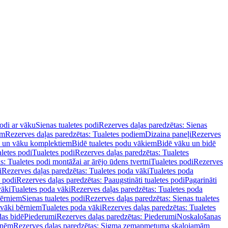
podi ar vāku
Sienas tualetes podi
Rezerves daļas paredzētas: Sienas
em
Rezerves daļas paredzētas: Tualetes podiem
Dizaina paneļi
Rezerves
u un vāku komplektiem
Bidē tualetes podu vākiem
Bidē vāku un bidē
aletes podi
Tualetes podi
Rezerves daļas paredzētas: Tualetes
s: Tualetes podi montāžai ar ārējo ūdens tvertni
Tualetes podi
Rezerves
i
Rezerves daļas paredzētas: Tualetes poda vāki
Tualetes poda
s podi
Rezerves daļas paredzētas: Paaugstināti tualetes podi
Pagarināti
vāki
Tualetes poda vāki
Rezerves daļas paredzētas: Tualetes poda
bērniem
Sienas tualetes podi
Rezerves daļas paredzētas: Sienas tualetes
 vāki bērniem
Tualetes poda vāki
Rezerves daļas paredzētas: Tualetes
das bidē
Piederumi
Rezerves daļas paredzētas: Piederumi
Noskalošanas
tnēm
Rezerves daļas paredzētas: Sigma zemapmetuma skalojamām