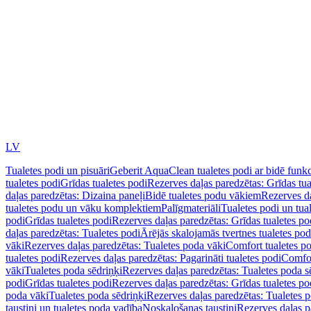
LV
Tualetes podi un pisuāri
Geberit AquaClean tualetes podi ar bidē funkc
tualetes podi
Grīdas tualetes podi
Rezerves daļas paredzētas: Grīdas tua
daļas paredzētas: Dizaina paneļi
Bidē tualetes podu vākiem
Rezerves da
tualetes podu un vāku komplektiem
Palīgmateriāli
Tualetes podi un tua
podi
Grīdas tualetes podi
Rezerves daļas paredzētas: Grīdas tualetes po
daļas paredzētas: Tualetes podi
Ārējās skalojamās tvertnes tualetes po
vāki
Rezerves daļas paredzētas: Tualetes poda vāki
Comfort tualetes p
tualetes podi
Rezerves daļas paredzētas: Pagarināti tualetes podi
Comfor
vāki
Tualetes poda sēdriņķi
Rezerves daļas paredzētas: Tualetes poda s
podi
Grīdas tualetes podi
Rezerves daļas paredzētas: Grīdas tualetes po
poda vāki
Tualetes poda sēdriņķi
Rezerves daļas paredzētas: Tualetes p
taustiņi un tualetes poda vadība
Noskalošanas taustiņi
Rezerves daļas p