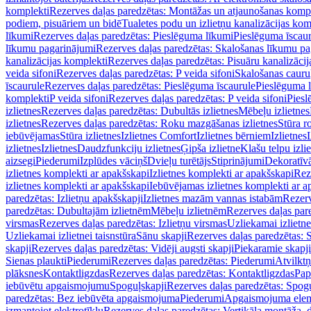
komplekti
Rezerves daļas paredzētas: Montāžas un atjaunošanas komp
podiem, pisuāriem un bidē
Tualetes podu un izlietņu kanalizācijas kom
līkumi
Rezerves daļas paredzētas: Pieslēguma līkumi
Pieslēguma īscau
līkumu pagarinājumi
Rezerves daļas paredzētas: Skalošanas līkumu p
kanalizācijas komplekti
Rezerves daļas paredzētas: Pisuāru kanalizāci
veida sifoni
Rezerves daļas paredzētas: P veida sifoni
Skalošanas cauru
īscaurule
Rezerves daļas paredzētas: Pieslēguma īscaurule
Pieslēguma 
komplekti
P veida sifoni
Rezerves daļas paredzētas: P veida sifoni
Piesl
izlietnes
Rezerves daļas paredzētas: Dubultās izlietnes
Mēbeļu izlietnes
izlietnes
Rezerves daļas paredzētas: Roku mazgāšanas izlietnes
Stūra r
iebūvējamas
Stūra izlietnes
Izlietnes Comfort
Izlietnes bērniem
Izlietnes
izlietnes
Izlietnes
Daudzfunkciju izlietnes
Ģipša izlietne
Klašu telpu izli
aizsegi
Piederumi
Izplūdes vāciņš
Dvieļu turētājs
Stiprinājumi
Dekoratīv
izlietnes komplekti ar apakšskapi
Izlietnes komplekti ar apakšskapi
Rez
izlietnes komplekti ar apakšskapi
Iebūvējamas izlietnes komplekti ar a
paredzētas: Izlietņu apakšskapji
Izlietnes mazām vannas istabām
Rezerv
paredzētas: Dubultajām izlietnēm
Mēbeļu izlietnēm
Rezerves daļas par
virsmas
Rezerves daļas paredzētas: Izlietņu virsmas
Uzliekamai izlietn
Uzliekamai izlietnei taisnstūra
Sānu skapji
Rezerves daļas paredzētas: 
skapji
Rezerves daļas paredzētas: Vidēji augsti skapji
Piekaramie skapji
Sienas plaukti
Piederumi
Rezerves daļas paredzētas: Piederumi
Atvilktņ
plāksnes
Kontaktligzdas
Rezerves daļas paredzētas: Kontaktligzdas
Pap
iebūvētu apgaismojumu
Spoguļskapji
Rezerves daļas paredzētas: Spog
paredzētas: Bez iebūvēta apgaismojuma
Piederumi
Apgaismojuma elem
izmantojot elektrotīklu
Rezerves daļas paredzētas: Vertikāla montāža, d