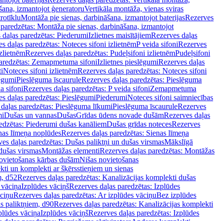
šana, izmantojot ģeneratoru
Vertikāla montāža, vienas sviras
rotīklu
Montāža pie sienas, darbināšana, izmantojot baterijas
Rezerves
paredzētas: Montāža pie sienas, darbināšana, izmantojot
 daļas paredzētas: Piederumi
Izlietnes maisītājiem
Rezerves daļas
s daļas paredzētas: Noteces sifoni izlietnēm
P veida sifoni
Rezerves
izlietnēm
Rezerves daļas paredzētas: Pudeļsifoni izlietnēm
Pudeļsifoni
paredzētas: Zemapmetuma sifoni
Izlietnes pieslēgumi
Rezerves daļas
i
Noteces sifoni izlietnēm
Rezerves daļas paredzētas: Noteces sifoni
lēgumi
Pieslēguma īscaurule
Rezerves daļas paredzētas: Pieslēguma
a sifoni
Rezerves daļas paredzētas: P veida sifoni
Zemapmetuma
s daļas paredzētas: Pieslēgumi
Piederumi
Noteces sifoni saimniecības
daļas paredzētas: Pieslēguma līkumi
Pieslēguma īscaurule
Rezerves
mi
Dušas un vannas
Dušas
Grīdas ūdens novade dušām
Rezerves daļas
edzētas: Piederumi dušas kanāliem
Dušas grīdas noteces
Rezerves
nas līmeņa noplūdes
Rezerves daļas paredzētas: Sienas līmeņa
es daļas paredzētas: Dušas paliktņi un dušas virsmas
Mākslīgā
dušas virsmas
Montāžas elementi
Rezerves daļas paredzētas: Montāžas
ovietošanas kārbas dušām
Nišas novietošanas
ti un komplekti ar šķērsstieņiem un sienas
m, d52
Rezerves daļas paredzētas: Kanalizācijas komplekti dušas
 vāciņa
Izplūdes vāciņš
Rezerves daļas paredzētas: Izplūdes
āciņu
Rezerves daļas paredzētas: Ar izplūdes vāciņu
Bez izplūdes
s paliktņiem, d90
Rezerves daļas paredzētas: Kanalizācijas komplekti
plūdes vāciņa
Izplūdes vāciņš
Rezerves daļas paredzētas: Izplūdes