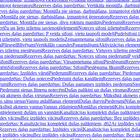
ntojot ģeneratoru
Rezerves daļas paredzētas: Vertikāla montāža, darbinā
ves daļas paredzētas: Montāža pie sienas, darbināšana, izmantojot elekt
s
Montāža pie sienas, darbināšana, izmantojot ģeneratoru
Rezerves daļas 
redzētas: Montāža pie sienas, divu rokturu maisītājs
Piederumi
Rezerves
erīču un lieto izlietņu savienotājelementi
Noteces sifoni izlietnēm
Rezerve
rves daļas paredzētas: P veida sifoni, vietu taupoši modeļi
Pudeļsifoni 
 izlietnēm, vietu taupošs modelis
Zemapmetuma sifoni
Rezerves daļas 
i
Pārsegi
Blīvējumi
Vertikālās caurules
Pagarinājumi
Aktivizācijas element
es izlietņu pieslēgumi
Rezerves daļas paredzētas: Virtuves izlietņu pies
nu piederumi
Rezerves daļas paredzētas: Noteces sifonu piederumi
P veid
ifoni
Rezerves daļas paredzētas: Virsapmetuma sifoni
Pieslēgumi
Rezerve
tnēm
Sifoni
Rezerves daļas paredzētas: Sifoni
Pieslēguma līkumi
Rezerves 
redzētas: Izplūdes vārsti
Piederumi
Rezerves daļas paredzētas: Piederu
 paredzētas: Dušas noteces
Piederumi dušas kanāliem
Rezerves daļas par
rumi
Rezerves daļas paredzētas: Dušas pamatnes izplūdes piederumi
Sie
 Piederumi sienas līmeņa notecēm
Dušas paliktņi un dušas virsmas
Rezerv
gā akmens dušas virsmas
Rezerves daļas paredzētas: Mākslīgā akmens 
s sānu sienas
Vannu atdalīšanas elementi
Dušas durvis
Piederumi
Nišas n
kslīgā akmens vannas
Vannas zīdaiņiem
Montāžas elementi
Kāju komplek
otājelementi dušām un vannām
Kanalizācijas komplekti dušas paliktņie
ūdes vāciņu
Bez izplūdes vāciņa
Rezerves daļas paredzētas: Bez izplūdes
aredzētas: Kanalizācijas komplekti dušas paliktņiem, d62
Ar izplūdes v
Rezerves daļas paredzētas: Izplūdes vāciņš
Kanalizācijas komplekti duša
r izplūdes vāciņu
Bez izplūdes vāciņa
Rezerves daļas paredzētas: Bez iz