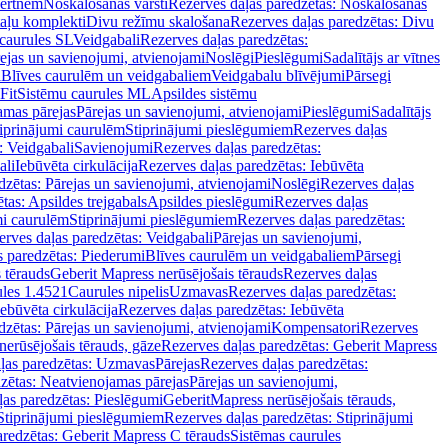
vertnēm
Noskalošanas vārsti
Rezerves daļas paredzētas: Noskalošanas
taļu komplekti
Divu režīmu skalošana
Rezerves daļas paredzētas: Divu
caurules SL
Veidgabali
Rezerves daļas paredzētas:
ejas un savienojumi, atvienojami
Noslēgi
Pieslēgumi
Sadalītājs ar vītnes
i
Blīves caurulēm un veidgabaliem
Veidgabalu blīvējumi
Pārsegi
Fit
Sistēmu caurules ML
Apsildes sistēmu
amas pārejas
Pārejas un savienojumi, atvienojami
Pieslēgumi
Sadalītājs
iprinājumi caurulēm
Stiprinājumi pieslēgumiem
Rezerves daļas
: Veidgabali
Savienojumi
Rezerves daļas paredzētas:
ali
Iebūvēta cirkulācija
Rezerves daļas paredzētas: Iebūvēta
dzētas: Pārejas un savienojumi, atvienojami
Noslēgi
Rezerves daļas
tas: Apsildes trejgabals
Apsildes pieslēgumi
Rezerves daļas
mi caurulēm
Stiprinājumi pieslēgumiem
Rezerves daļas paredzētas:
rves daļas paredzētas: Veidgabali
Pārejas un savienojumi,
s paredzētas: Piederumi
Blīves caurulēm un veidgabaliem
Pārsegi
 tērauds
Geberit Mapress nerūsējošais tērauds
Rezerves daļas
ules 1.4521
Caurules nipelis
Uzmavas
Rezerves daļas paredzētas:
Iebūvēta cirkulācija
Rezerves daļas paredzētas: Iebūvēta
dzētas: Pārejas un savienojumi, atvienojami
Kompensatori
Rezerves
nerūsējošais tērauds, gāze
Rezerves daļas paredzētas: Geberit Mapress
ļas paredzētas: Uzmavas
Pārejas
Rezerves daļas paredzētas:
zētas: Neatvienojamas pārejas
Pārejas un savienojumi,
ļas paredzētas: Pieslēgumi
GeberitMapress nerūsējošais tērauds,
Stiprinājumi pieslēgumiem
Rezerves daļas paredzētas: Stiprinājumi
aredzētas: Geberit Mapress C tērauds
Sistēmas caurules