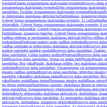
tvertnēm
Omega zemapmetuma skalojamām tvertnēm
Rezerves daļas 
zemapmetuma skalojamām tvertnēm
Delta zemapmetuma skalojamām 
paredzētas: Twinline zemapmetuma skalojamām tvertnēm
Piederumi
Pa
ar elektronisku skalošanas aktivizāciju
Darbināšanai, izmantojot elek
Geberit Sigma zemapmetuma skalojamām tvertnēm, 12 cm
Darbināšan
elektrotīklu, Geberit Sigma zemapmetuma skalojamām tvertnēm, 8 c
izmantojot elektrotīklu, Geberit Omega zemapmetuma skalojamām tv
Darbināšanai, izmantojot baterijas, Geberit Sigma zemapmetuma ska
vadības sistēmas ar pneimatisku skalošanas aktivizāciju
Divu režīmu s
noskalošanai
Piederumi tualetes podu vadības sistēmām
Rezerves daļas
vadības sistēmām ar elektronisku skalošanas aktivizāciju
Rezerves daļa
podiem paredzēti sanitārie moduļi
Rezerves daļas paredzētas: Tualetes
daļas paredzētas: Grīdas tualetes podiem
Piederumi
Rezerves daļas par
bidē
Rezerves daļas paredzētas: Sienas un grīdas bidē
Pisuārs
Pisuāri, 
paredzētas: Bez vāka
Pisuāri, skalošanas režīms, bez skalošanas malas
sistēmām
Rezerves daļas paredzētas: Virsapmetuma vai zemapmetuma 
pisuāru vadības sistēmai
Rezerves daļas paredzētas: Iebūvētai pisuāru 
paredzēts vākam
Bez skalošanas malas
Rezerves daļas paredzētas: Bez
vāka
Pisuāru nodalīšanas sienas
Plastmasas pisuāru nodalīšanas sienas
S
un sifonu piederumi
Skalošanas caurules, skalošanas līkumi un pārejas
daļas paredzētas: Zemapmetuma
Ar elektronisku skalošanas aktivizācij
elektrotīklu
Ar elektronisku skalošanas aktivizāciju, darbināšana, izman
aktivizāciju
Rezerves daļas paredzētas: Ar pneimatisku skalošanas akti
aktivizāciju, darbināšana, izmantojot elektrotīklu
Rezerves daļas paredz
izmantojot baterijas
Rezerves daļas paredzētas: Ar elektronisku skalošan