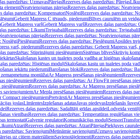
ļas paredzētas: Uzmavas
Pārejas
Rezerves daļas paredzētas: Pārejas
Līku
ta elementi
Neatvienojamas pārejas
Rezerves daļas paredzētas: Neatvien
s daļas paredzētas: Kompensatori
Noslēgi
Rezerves daļas paredzētas: No
slēgumi
Geberit Mapress C tērauds, piederumi
Blīves caurulēm un veidg
m
Geberit Mapress varš
Geberit Mapress varš
Rezerves daļas paredzētas: 
ļas paredzētas: Līkumi
Trejgabali
Rezerves daļas paredzētas: Trejgabali
Neatvienojamas pārejas
Rezerves daļas paredzētas: Neatvienojamas pāre
: Noslēgi
Pieslēgumi
Rezerves daļas paredzētas: Pieslēgumi
Apsildes trej
ress varš, piederumi
Rezerves daļas paredzētas: Geberit Mapress varš,
ļas paredzētas: Stiprinājumi pieslēgumiem
Sistēmas blīves
Skrūvju komp
iekārtas
Skalošanas kastes un tualetes poda vadība ar higiēnas skalošana
aļas paredzētas: Higiēnas moduļi
Skalošanas kastu un tualetes poda vad
lošanas iekārtu piederumi
Barošanas bloki
Rezerves daļas paredzētas: Ba
iļi zemapmetuma montāžai
Ar Mapress presēšanas pieslēgumiem
Rezerves
nas pieslēgumiem
Rezerves daļas paredzētas: Ar FlowFit presēšanas pi
s pieslēgumiem
Rezerves daļas paredzētas: Ar Mapress presēšanas pies
es savienojumiem
Ar Mepla presēšanas pieslēgumiem
Rezerves daļas pa
Ar Compact pieslēgumiem
Pretvārsti
Ar Mapress presēšanas pieslēgumie
ācijas joslas
Līmlentes
Izplešanas adatas
Javas piedevas
Izplešanās šuves
ldei
Rezerves daļas paredzētas: Sadalītāji grīdas apsildei
Lodveida ventiļi
šanas vienības
Rezerves daļas paredzētas: Temperatūras regulēšanas vie
pas termostati
Galvenie regulatori
Komunikācijas moduļi
Sensori
Transfor
Līkumi
Atzari
Rezerves daļas paredzētas: Atzari
Pārejas
Piekļuves caurule
s paredzētas: Savienojumi
Metināmie savienojumi
Uzmavu savienojumi
R
ārejas uz citiem materiāliem
Savienotājelementi
Rezerves daļas paredzēt