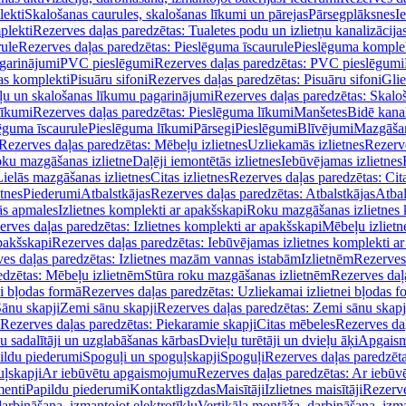
lekti
Skalošanas caurules, skalošanas līkumi un pārejas
Pārsegplāksnes
I
plekti
Rezerves daļas paredzētas: Tualetes podu un izlietņu kanalizācija
rule
Rezerves daļas paredzētas: Pieslēguma īscaurule
Pieslēguma komple
agarinājumi
PVC pieslēgumi
Rezerves daļas paredzētas: PVC pieslēgumi
jas komplekti
Pisuāru sifoni
Rezerves daļas paredzētas: Pisuāru sifoni
Glie
ļu un skalošanas līkumu pagarinājumi
Rezerves daļas paredzētas: Skalo
līkumi
Rezerves daļas paredzētas: Pieslēguma līkumi
Manšetes
Bidē kanal
ēguma īscaurule
Pieslēguma līkumi
Pārsegi
Pieslēgumi
Blīvējumi
Mazgāšan
Rezerves daļas paredzētas: Mēbeļu izlietnes
Uzliekamās izlietnes
Rezerve
oku mazgāšanas izlietne
Daļēji iemontētās izlietnes
Iebūvējamas izlietnes
Lielās mazgāšanas izlietnes
Citas izlietnes
Rezerves daļas paredzētas: Cita
etnes
Piederumi
Atbalstkājas
Rezerves daļas paredzētas: Atbalstkājas
Atbal
ās apmales
Izlietnes komplekti ar apakšskapi
Roku mazgāšanas izlietnes 
erves daļas paredzētas: Izlietnes komplekti ar apakšskapi
Mēbeļu izlietn
pakšskapi
Rezerves daļas paredzētas: Iebūvējamas izlietnes komplekti a
es daļas paredzētas: Izlietnes mazām vannas istabām
Izlietnēm
Rezerves 
edzētas: Mēbeļu izlietnēm
Stūra roku mazgāšanas izlietnēm
Rezerves daļ
ei bļodas formā
Rezerves daļas paredzētas: Uzliekamai izlietnei bļodas f
Sānu skapji
Zemi sānu skapji
Rezerves daļas paredzētas: Zemi sānu skapj
Rezerves daļas paredzētas: Piekaramie skapji
Citas mēbeles
Rezerves daļ
u sadalītāji un uzglabāšanas kārbas
Dvieļu turētāji un dvieļu āķi
Apgaism
ildu piederumi
Spoguļi un spoguļskapji
Spoguļi
Rezerves daļas paredzēta
uļskapji
Ar iebūvētu apgaismojumu
Rezerves daļas paredzētas: Ar iebū
enti
Papildu piederumi
Kontaktligzdas
Maisītāji
Izlietnes maisītāji
Rezerve
arbināšana, izmantojot elektrotīklu
Vertikāla montāža, darbināšana, izma