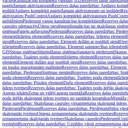
vāciņš
Kanalizācijas komplekti vannām, d52
Rezerves daļas paredzēta
pagriežamam aktivizatoram
Rezerves daļas paredzētas: Apdares komp
ieplūdi
Apdares komplekti pagriežamam aktivizatoram un ieplūdei
Rez
aktivizatoru PushControl
Apdares komplekti aktivizatoram PushContr
aizbāžņiem
Piederumi vannu kanalizācijas komplektiem
Rezerves daļa
caurules pārtraucējs
Ūdens pieslēgumi
Instalācijas un skalošanas sistē
sistēmas
Paneļu apšuvums
Piederumi
Rezerves daļas paredzētas: Piede
elementi
Izlietņu elementi
Rezerves daļas paredzētas: Izlietņu elementi
B
sienā
Rezerves daļas paredzētas: Elementi dušām ar noplūdi sienā
Elem
izlietnēm
Rezerves daļas paredzētas: Elementi saimniecības izlietnēm
K
GIS
Sienas sistēmas
Stiprināšanas sistēmas
Sagatavju piederumi
Skaņas 
paredzētas: Tualetes podu elementi
Izlietņu elementi
Rezerves daļas par
elementi
Elementi dušām arar noplūdi sienā
Rezerves daļas paredzētas:
un trauku mazgājamām mašīnām
Rezerves daļas paredzētas: Element
paredzētas: Piederumi
Sistēmas sienām
Rezerves daļas paredzētas: Sis
podu elementi
Rezerves daļas paredzētas: Tualetes podu elementi
Izlie
daļas paredzētas: Pisuāru elementi
Dušu elementi
Rezerves daļas pared
ūdens tvertnes
Rezerves daļas paredzētas: Tualetes podu ārējās skaloj
Augstu iekārts
Zema un vidēji augsta montāža
Rezerves daļas paredzēt
podu ārējās skalojamā ūdens tvertnes no sanitārās keramikas
Montāža u
daļas paredzētas: Skalošanas caurules virsapmetuma skalojamā ūdens
Piederumi
Pieslēgumi
Rezerves daļas paredzētas: Pieslēgumi
Stūra vārst
skalojamās tvertnes
Omega zemapmetuma skalojamās tvertnes
Rezerve
zemapmetuma skalojamās tvertnes
Skalošanas caurules
Piederumi
Uzpil
tvertnēm
Rezerves daļas paredzētas: Uzpildes vārsti zemapmetuma sk