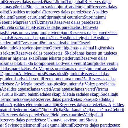
mi
Rezerves daļas paredzētas: Līkumi
Trejgabali
Rezerves daļas
ojamas pārejas
Pārejas un savienojumi, atvienojami
Rezerves daļas
slēgi
Apsildes trejgabals
Rezerves daļas paredzētas: Apsildes
abaliem
Pārsegi caurulēm
Stiprinājumi caurulēm
Stiprinājumi
Geberit Mapress varš
Uzmavas
Rezerves daļas paredzētas:
Iebūvēta cirkulācija
Rezerves daļas paredzētas: Iebūvēta
jas
Pārejas un savienojumi, atvienojami
Rezerves daļas paredzētas:
gabals
Rezerves daļas paredzētas: Apsildes trejgabals
Apsildes
 piederumi
Blīves caurulēm un veidgabaliem
Pārsegi
lekti atloku savienojumiem
Geberit higiēnas sistēma
Higiēniskās
s iekārtu
Rezerves daļas paredzētas: Skalošanas kastes un tualetes
ības ar higiēnas skalošanas iekārtu piederumi
Rezerves daļas
rošanas bloki
Tīkla komponenti
Lodveida ventiļi
Caurplūdes ventiļi
 daļas paredzētas: Ar Mapress presēšanas pieslēgumiem
Lodveida
eslēgumiem
Ar Mepla presēšanas pieslēgumiem
Rezerves daļas
lēgumiem
Lodveida ventiļi zemapmetuma montāžai
Rezerves daļas
redzētas: Ar Mepla presēšanas pieslēgumiem
Ar Volex presēšanas
m
Apsildes atgaisošanas vārsti
Ātrās atgaisošanas vārsti
Virsmu
Cauruļu līkumu balsti
Sadales skapji
Metāla sadales skapji
Sadalītāju
Termometrs
Pārejas
Rezerves daļas paredzētas: Pārejas
Sadalītāju
nības
Apsildes elementu sadalītāji
Rezerves daļas paredzētas: Apsildes
matori
Piederumi
Sadalītāju izolācija
Ēku kanalizācijas sistēmas
Geberit
s
Rezerves daļas paredzētas: Piekļuves caurules
Veidgabali
ezerves daļas paredzētas: Uzmavu savienojumi
Skavu
as: Savienotājelementi
Pieslēguma līkumi
Rezerves daļas paredzētas: