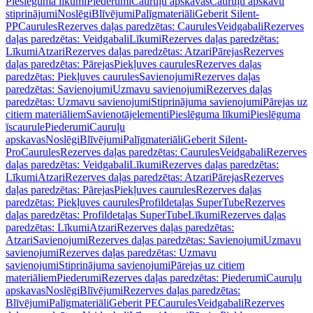
Pieslēguma līkumi
Piederumi
Cauruļu apskavas
Cauruļu apskavu
stiprinājumi
Noslēgi
Blīvējumi
Palīgmateriāli
Geberit Silent-
PP
Caurules
Rezerves daļas paredzētas: Caurules
Veidgabali
Rezerves
daļas paredzētas: Veidgabali
Līkumi
Rezerves daļas paredzētas:
Līkumi
Atzari
Rezerves daļas paredzētas: Atzari
Pārejas
Rezerves
daļas paredzētas: Pārejas
Piekļuves caurules
Rezerves daļas
paredzētas: Piekļuves caurules
Savienojumi
Rezerves daļas
paredzētas: Savienojumi
Uzmavu savienojumi
Rezerves daļas
paredzētas: Uzmavu savienojumi
Stiprinājuma savienojumi
Pārejas uz
citiem materiāliem
Savienotājelementi
Pieslēguma līkumi
Pieslēguma
īscaurule
Piederumi
Cauruļu
apskavas
Noslēgi
Blīvējumi
Palīgmateriāli
Geberit Silent-
Pro
Caurules
Rezerves daļas paredzētas: Caurules
Veidgabali
Rezerves
daļas paredzētas: Veidgabali
Līkumi
Rezerves daļas paredzētas:
Līkumi
Atzari
Rezerves daļas paredzētas: Atzari
Pārejas
Rezerves
daļas paredzētas: Pārejas
Piekļuves caurules
Rezerves daļas
paredzētas: Piekļuves caurules
Profildetaļas SuperTube
Rezerves
daļas paredzētas: Profildetaļas SuperTube
Līkumi
Rezerves daļas
paredzētas: Līkumi
Atzari
Rezerves daļas paredzētas:
Atzari
Savienojumi
Rezerves daļas paredzētas: Savienojumi
Uzmavu
savienojumi
Rezerves daļas paredzētas: Uzmavu
savienojumi
Stiprinājuma savienojumi
Pārejas uz citiem
materiāliem
Piederumi
Rezerves daļas paredzētas: Piederumi
Cauruļu
apskavas
Noslēgi
Blīvējumi
Rezerves daļas paredzētas:
Blīvējumi
Palīgmateriāli
Geberit PE
Caurules
Veidgabali
Rezerves