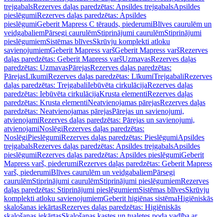
trejgabals
Rezerves daļas paredzētas: Apsildes trejgabals
Apsildes
pieslēgumi
Rezerves daļas paredzētas: Apsildes
pieslēgumi
Geberit Mapress C tērauds, piederumi
Blīves caurulēm un
veidgabaliem
Pārsegi caurulēm
Stiprinājumi caurulēm
Stiprinājumi
pieslēgumiem
Sistēmas blīves
Skrūvju komplekti atloku
savienojumiem
Geberit Mapress varš
Geberit Mapress varš
Rezerves
daļas paredzētas: Geberit Mapress varš
Uzmavas
Rezerves daļas
paredzētas: Uzmavas
Pārejas
Rezerves daļas paredzētas:
Pārejas
Līkumi
Rezerves daļas paredzētas: Līkumi
Trejgabali
Rezerves
daļas paredzētas: Trejgabali
Iebūvēta cirkulācija
Rezerves daļas
paredzētas: Iebūvēta cirkulācija
Krusta elementi
Rezerves daļas
paredzētas: Krusta elementi
Neatvienojamas pārejas
Rezerves daļas
paredzētas: Neatvienojamas pārejas
Pārejas un savienojumi,
atvienojami
Rezerves daļas paredzētas: Pārejas un savienojumi,
atvienojami
Noslēgi
Rezerves daļas paredzētas:
Noslēgi
Pieslēgumi
Rezerves daļas paredzētas: Pieslēgumi
Apsildes
trejgabals
Rezerves daļas paredzētas: Apsildes trejgabals
Apsildes
pieslēgumi
Rezerves daļas paredzētas: Apsildes pieslēgumi
Geberit
Mapress varš, piederumi
Rezerves daļas paredzētas: Geberit Mapress
varš, piederumi
Blīves caurulēm un veidgabaliem
Pārsegi
caurulēm
Stiprinājumi caurulēm
Stiprinājumi pieslēgumiem
Rezerves
daļas paredzētas: Stiprinājumi pieslēgumiem
Sistēmas blīves
Skrūvju
komplekti atloku savienojumiem
Geberit higiēnas sistēma
Higiēniskās
skalošanas iekārtas
Rezerves daļas paredzētas: Higiēniskās
skalošanas iekārtas
Skalošanas kastes un tualetes poda vadība ar