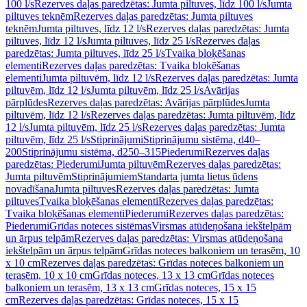
100 l/s
Rezerves daļas paredzētas: Jumta piltuves, līdz 100 l/s
Jumta
piltuves teknēm
Rezerves daļas paredzētas: Jumta piltuves
teknēm
Jumta piltuves, līdz 12 l/s
Rezerves daļas paredzētas: Jumta
piltuves, līdz 12 l/s
Jumta piltuves, līdz 25 l/s
Rezerves daļas
paredzētas: Jumta piltuves, līdz 25 l/s
Tvaika bloķēšanas
elementi
Rezerves daļas paredzētas: Tvaika bloķēšanas
elementi
Jumta piltuvēm, līdz 12 l/s
Rezerves daļas paredzētas: Jumta
piltuvēm, līdz 12 l/s
Jumta piltuvēm, līdz 25 l/s
Avārijas
pārplūdes
Rezerves daļas paredzētas: Avārijas pārplūdes
Jumta
piltuvēm, līdz 12 l/s
Rezerves daļas paredzētas: Jumta piltuvēm, līdz
12 l/s
Jumta piltuvēm, līdz 25 l/s
Rezerves daļas paredzētas: Jumta
piltuvēm, līdz 25 l/s
Stiprinājumi
Stiprinājumu sistēma, d40–
200
Stiprinājumu sistēma, d250–315
Piederumi
Rezerves daļas
paredzētas: Piederumi
Jumta piltuvēm
Rezerves daļas paredzētas:
Jumta piltuvēm
Stiprinājumiem
Standarta jumta lietus ūdens
novadīšana
Jumta piltuves
Rezerves daļas paredzētas: Jumta
piltuves
Tvaika bloķēšanas elementi
Rezerves daļas paredzētas:
Tvaika bloķēšanas elementi
Piederumi
Rezerves daļas paredzētas:
Piederumi
Grīdas noteces sistēmas
Virsmas atūdeņošana iekštelpām
un ārpus telpām
Rezerves daļas paredzētas: Virsmas atūdeņošana
iekštelpām un ārpus telpām
Grīdas noteces balkoniem un terasēm, 10
x 10 cm
Rezerves daļas paredzētas: Grīdas noteces balkoniem un
terasēm, 10 x 10 cm
Grīdas noteces, 13 x 13 cm
Grīdas noteces
balkoniem un terasēm, 13 x 13 cm
Grīdas noteces, 15 x 15
cm
Rezerves daļas paredzētas: Grīdas noteces, 15 x 15