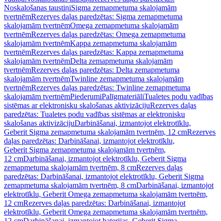
Noskalošanas taustiņi
Sigma zemapmetuma skalojamām
tvertnēm
Rezerves daļas paredzētas: Sigma zemapmetuma
skalojamām tvertnēm
Omega zemapmetuma skalojamām
tvertnēm
Rezerves daļas paredzētas: Omega zemapmetuma
skalojamām tvertnēm
Kappa zemapmetuma skalojamām
tvertnēm
Rezerves daļas paredzētas: Kappa zemapmetuma
skalojamām tvertnēm
Delta zemapmetuma skalojamām
tvertnēm
Rezerves daļas paredzētas: Delta zemapmetuma
skalojamām tvertnēm
Twinline zemapmetuma skalojamām
tvertnēm
Rezerves daļas paredzētas: Twinline zemapmetuma
skalojamām tvertnēm
Piederumi
Palīgmateriāli
Tualetes podu vadības
sistēmas ar elektronisku skalošanas aktivizāciju
Rezerves daļas
paredzētas: Tualetes podu vadības sistēmas ar elektronisku
skalošanas aktivizāciju
Darbināšanai, izmantojot elektrotīklu,
Geberit Sigma zemapmetuma skalojamām tvertnēm, 12 cm
Rezerves
daļas paredzētas: Darbināšanai, izmantojot elektrotīklu,
Geberit Sigma zemapmetuma skalojamām tvertnēm,
12 cm
Darbināšanai, izmantojot elektrotīklu, Geberit Sigma
zemapmetuma skalojamām tvertnēm, 8 cm
Rezerves daļas
paredzētas: Darbināšanai, izmantojot elektrotīklu, Geberit Sigma
zemapmetuma skalojamām tvertnēm, 8 cm
Darbināšanai, izmantojot
elektrotīklu, Geberit Omega zemapmetuma skalojamām tvertnēm,
12 cm
Rezerves daļas paredzētas: Darbināšanai, izmantojot
elektrotīklu, Geberit Omega zemapmetuma skalojamām tvertnēm,
12 cm
Darbināšanai, izmantojot baterijas, Geberit Sigma