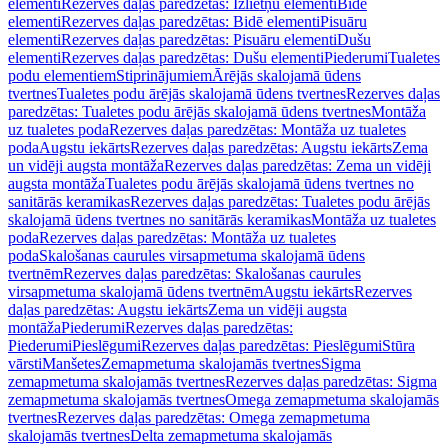
elementi
Rezerves daļas paredzētas: Izlietņu elementi
Bidē
elementi
Rezerves daļas paredzētas: Bidē elementi
Pisuāru
elementi
Rezerves daļas paredzētas: Pisuāru elementi
Dušu
elementi
Rezerves daļas paredzētas: Dušu elementi
Piederumi
Tualetes
podu elementiem
Stiprinājumiem
Ārējās skalojamā ūdens
tvertnes
Tualetes podu ārējās skalojamā ūdens tvertnes
Rezerves daļas
paredzētas: Tualetes podu ārējās skalojamā ūdens tvertnes
Montāža
uz tualetes poda
Rezerves daļas paredzētas: Montāža uz tualetes
poda
Augstu iekārts
Rezerves daļas paredzētas: Augstu iekārts
Zema
un vidēji augsta montāža
Rezerves daļas paredzētas: Zema un vidēji
augsta montāža
Tualetes podu ārējās skalojamā ūdens tvertnes no
sanitārās keramikas
Rezerves daļas paredzētas: Tualetes podu ārējās
skalojamā ūdens tvertnes no sanitārās keramikas
Montāža uz tualetes
poda
Rezerves daļas paredzētas: Montāža uz tualetes
poda
Skalošanas caurules virsapmetuma skalojamā ūdens
tvertnēm
Rezerves daļas paredzētas: Skalošanas caurules
virsapmetuma skalojamā ūdens tvertnēm
Augstu iekārts
Rezerves
daļas paredzētas: Augstu iekārts
Zema un vidēji augsta
montāža
Piederumi
Rezerves daļas paredzētas:
Piederumi
Pieslēgumi
Rezerves daļas paredzētas: Pieslēgumi
Stūra
vārsti
Manšetes
Zemapmetuma skalojamās tvertnes
Sigma
zemapmetuma skalojamās tvertnes
Rezerves daļas paredzētas: Sigma
zemapmetuma skalojamās tvertnes
Omega zemapmetuma skalojamās
tvertnes
Rezerves daļas paredzētas: Omega zemapmetuma
skalojamās tvertnes
Delta zemapmetuma skalojamās