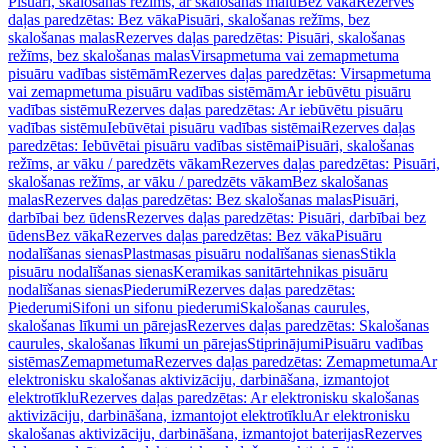
Pisuāri, skalošanas režīms, ar skalošanas malu
Bez vāka
Rezerves
daļas paredzētas: Bez vāka
Pisuāri, skalošanas režīms, bez
skalošanas malas
Rezerves daļas paredzētas: Pisuāri, skalošanas
režīms, bez skalošanas malas
Virsapmetuma vai zemapmetuma
pisuāru vadības sistēmām
Rezerves daļas paredzētas: Virsapmetuma
vai zemapmetuma pisuāru vadības sistēmām
Ar iebūvētu pisuāru
vadības sistēmu
Rezerves daļas paredzētas: Ar iebūvētu pisuāru
vadības sistēmu
Iebūvētai pisuāru vadības sistēmai
Rezerves daļas
paredzētas: Iebūvētai pisuāru vadības sistēmai
Pisuāri, skalošanas
režīms, ar vāku / paredzēts vākam
Rezerves daļas paredzētas: Pisuāri,
skalošanas režīms, ar vāku / paredzēts vākam
Bez skalošanas
malas
Rezerves daļas paredzētas: Bez skalošanas malas
Pisuāri,
darbībai bez ūdens
Rezerves daļas paredzētas: Pisuāri, darbībai bez
ūdens
Bez vāka
Rezerves daļas paredzētas: Bez vāka
Pisuāru
nodalīšanas sienas
Plastmasas pisuāru nodalīšanas sienas
Stikla
pisuāru nodalīšanas sienas
Keramikas sanitārtehnikas pisuāru
nodalīšanas sienas
Piederumi
Rezerves daļas paredzētas:
Piederumi
Sifoni un sifonu piederumi
Skalošanas caurules,
skalošanas līkumi un pārejas
Rezerves daļas paredzētas: Skalošanas
caurules, skalošanas līkumi un pārejas
Stiprinājumi
Pisuāru vadības
sistēmas
Zemapmetuma
Rezerves daļas paredzētas: Zemapmetuma
Ar
elektronisku skalošanas aktivizāciju, darbināšana, izmantojot
elektrotīklu
Rezerves daļas paredzētas: Ar elektronisku skalošanas
aktivizāciju, darbināšana, izmantojot elektrotīklu
Ar elektronisku
skalošanas aktivizāciju, darbināšana, izmantojot baterijas
Rezerves