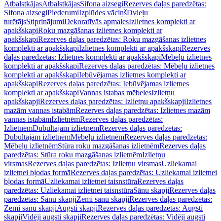
Atbalstkājas
Atbalstkājas
Sifona aizsegi
Rezerves daļas paredzētas:
Sifona aizsegi
Piederumi
Izplūdes vāciņš
Dvieļu
turētājs
Stiprinājumi
Dekoratīvās apmales
Izlietnes komplekti ar
apakšskapi
Roku mazgāšanas izlietnes komplekti ar
apakšskapi
Rezerves daļas paredzētas: Roku mazgāšanas izlietnes
komplekti ar apakšskapi
Izlietnes komplekti ar apakšskapi
Rezerves
daļas paredzētas: Izlietnes komplekti ar apakšskapi
Mēbeļu izlietnes
komplekti ar apakšskapi
Rezerves daļas paredzētas: Mēbeļu izlietnes
komplekti ar apakšskapi
Iebūvējamas izlietnes komplekti ar
apakšskapi
Rezerves daļas paredzētas: Iebūvējamas izlietnes
komplekti ar apakšskapi
Vannas istabas mēbeles
Izlietņu
apakšskapji
Rezerves daļas paredzētas: Izlietņu apakšskapji
Izlietnes
mazām vannas istabām
Rezerves daļas paredzētas: Izlietnes mazām
vannas istabām
Izlietnēm
Rezerves daļas paredzētas:
Izlietnēm
Dubultajām izlietnēm
Rezerves daļas paredzētas:
Dubultajām izlietnēm
Mēbeļu izlietnēm
Rezerves daļas paredzētas:
Mēbeļu izlietnēm
Stūra roku mazgāšanas izlietnēm
Rezerves daļas
paredzētas: Stūra roku mazgāšanas izlietnēm
Izlietņu
virsmas
Rezerves daļas paredzētas: Izlietņu virsmas
Uzliekamai
izlietnei bļodas formā
Rezerves daļas paredzētas: Uzliekamai izlietnei
bļodas formā
Uzliekamai izlietnei taisnstūra
Rezerves daļas
paredzētas: Uzliekamai izlietnei taisnstūra
Sānu skapji
Rezerves daļas
paredzētas: Sānu skapji
Zemi sānu skapji
Rezerves daļas paredzētas:
Zemi sānu skapji
Augsti skapji
Rezerves daļas paredzētas: Augsti
skapji
Vidēji augsti skapji
Rezerves daļas paredzētas: Vidēji augsti