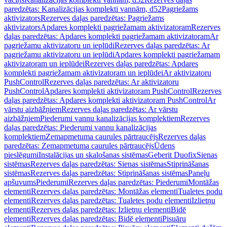
paredzētas: Kanalizācijas komplekti vannām, d52
Pagriežams
aktivizators
Rezerves daļas paredzētas: Pagriežams
aktivizators
Apdares komplekti pagriežamam aktivizatoram
Rezerves
daļas paredzētas: Apdares komplekti pagriežamam aktivizatoram
Ar
pagriežamu aktivizatoru un ieplūdi
Rezerves daļas paredzētas: Ar
pagriežamu aktivizatoru un ieplūdi
Apdares komplekti pagriežamam
aktivizatoram un ieplūdei
Rezerves daļas paredzētas: Apdares
komplekti pagriežamam aktivizatoram un ieplūdei
Ar aktivizatoru
PushControl
Rezerves daļas paredzētas: Ar aktivizatoru
PushControl
Apdares komplekti aktivizatoram PushControl
Rezerves
daļas paredzētas: Apdares komplekti aktivizatoram PushControl
Ar
vārstu aizbāžņiem
Rezerves daļas paredzētas: Ar vārstu
aizbāžņiem
Piederumi vannu kanalizācijas komplektiem
Rezerves
daļas paredzētas: Piederumi vannu kanalizācijas
komplektiem
Zemapmetuma caurules pārtraucējs
Rezerves daļas
paredzētas: Zemapmetuma caurules pārtraucējs
Ūdens
pieslēgumi
Instalācijas un skalošanas sistēmas
Geberit Duofix
Sienas
sistēmas
Rezerves daļas paredzētas: Sienas sistēmas
Stiprināšanas
sistēmas
Rezerves daļas paredzētas: Stiprināšanas sistēmas
Paneļu
apšuvums
Piederumi
Rezerves daļas paredzētas: Piederumi
Montāžas
elementi
Rezerves daļas paredzētas: Montāžas elementi
Tualetes podu
elementi
Rezerves daļas paredzētas: Tualetes podu elementi
Izlietņu
elementi
Rezerves daļas paredzētas: Izlietņu elementi
Bidē
elementi
Rezerves daļas paredzētas: Bidē elementi
Pisuāru