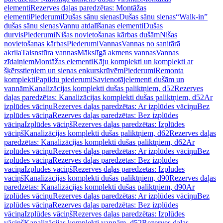
elementi
Rezerves daļas paredzētas: Montāžas
elementi
Piederumi
Dušas sānu sienas
Dušas sānu sienas
“Walk-in”
dušas sānu sienas
Vannu atdalīšanas elementi
Dušas
durvis
Piederumi
Nišas novietošanas kārbas dušām
Nišas
novietošanas kārbas
Piederumi
Vannas
Vannas no sanitārā
akrila
Taisnstūra vannas
Mākslīgā akmens vannas
Vannas
zīdaiņiem
Montāžas elementi
Kāju komplekti un komplekti ar
šķērsstieņiem un sienas enkurskrūvēm
Piederumi
Remonta
komplekti
Papildu piederumi
Savienotājelementi dušām un
vannām
Kanalizācijas komplekti dušas paliktņiem, d52
Rezerves
daļas paredzētas: Kanalizācijas komplekti dušas paliktņiem, d52
Ar
izplūdes vāciņu
Rezerves daļas paredzētas: Ar izplūdes vāciņu
Bez
izplūdes vāciņa
Rezerves daļas paredzētas: Bez izplūdes
vāciņa
Izplūdes vāciņš
Rezerves daļas paredzētas: Izplūdes
vāciņš
Kanalizācijas komplekti dušas paliktņiem, d62
Rezerves daļas
paredzētas: Kanalizācijas komplekti dušas paliktņiem, d62
Ar
izplūdes vāciņu
Rezerves daļas paredzētas: Ar izplūdes vāciņu
Bez
izplūdes vāciņa
Rezerves daļas paredzētas: Bez izplūdes
vāciņa
Izplūdes vāciņš
Rezerves daļas paredzētas: Izplūdes
vāciņš
Kanalizācijas komplekti dušas paliktņiem, d90
Rezerves daļas
paredzētas: Kanalizācijas komplekti dušas paliktņiem, d90
Ar
izplūdes vāciņu
Rezerves daļas paredzētas: Ar izplūdes vāciņu
Bez
izplūdes vāciņa
Rezerves daļas paredzētas: Bez izplūdes
vāciņa
Izplūdes vāciņš
Rezerves daļas paredzētas: Izplūdes
vāciņš
Kanalizācijas komplekti vannām, d52
Rezerves daļas