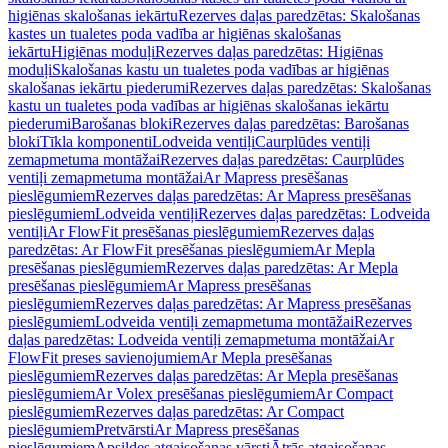
higiēnas skalošanas iekārtu
Rezerves daļas paredzētas: Skalošanas
kastes un tualetes poda vadība ar higiēnas skalošanas
iekārtu
Higiēnas moduļi
Rezerves daļas paredzētas: Higiēnas
moduļi
Skalošanas kastu un tualetes poda vadības ar higiēnas
skalošanas iekārtu piederumi
Rezerves daļas paredzētas: Skalošanas
kastu un tualetes poda vadības ar higiēnas skalošanas iekārtu
piederumi
Barošanas bloki
Rezerves daļas paredzētas: Barošanas
bloki
Tīkla komponenti
Lodveida ventiļi
Caurplūdes ventiļi
zemapmetuma montāžai
Rezerves daļas paredzētas: Caurplūdes
ventiļi zemapmetuma montāžai
Ar Mapress presēšanas
pieslēgumiem
Rezerves daļas paredzētas: Ar Mapress presēšanas
pieslēgumiem
Lodveida ventiļi
Rezerves daļas paredzētas: Lodveida
ventiļi
Ar FlowFit presēšanas pieslēgumiem
Rezerves daļas
paredzētas: Ar FlowFit presēšanas pieslēgumiem
Ar Mepla
presēšanas pieslēgumiem
Rezerves daļas paredzētas: Ar Mepla
presēšanas pieslēgumiem
Ar Mapress presēšanas
pieslēgumiem
Rezerves daļas paredzētas: Ar Mapress presēšanas
pieslēgumiem
Lodveida ventiļi zemapmetuma montāžai
Rezerves
daļas paredzētas: Lodveida ventiļi zemapmetuma montāžai
Ar
FlowFit preses savienojumiem
Ar Mepla presēšanas
pieslēgumiem
Rezerves daļas paredzētas: Ar Mepla presēšanas
pieslēgumiem
Ar Volex presēšanas pieslēgumiem
Ar Compact
pieslēgumiem
Rezerves daļas paredzētas: Ar Compact
pieslēgumiem
Pretvārsti
Ar Mapress presēšanas
pieslēgumiem
Apsildes atgaisošanas vārsti
Ātrās atgaisošanas