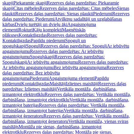
skapji
Piekaramie skapji
Rezerves daļas paredzētas: Piekaramie
skapji
Citas mēbeles
Rezerves daļas paredzētas: Citas mēbeles
Sienas
plaukti
Rezerves daļas paredzētas: Sienas plaukti
Piederumi
Rezerves
daļas paredzētas: Piederumi
Atvilktņu sadalītāji un uzglabāšanas
kārbas
Dvieļu turētāji un dvieļu āķi
Apgaismojuma
elementi
Rokturi
Kāju komplekti
Magnētiskās
plāksnes
Kontaktligzdas
Rezerves daļas paredzētas:
Kontaktligzdas
Papildu piederumi
Spoguļi un
spoguļskapji
Spoguļi
Rezerves daļas paredzētas: Spoguļi
Ar iebūvētu
apgaismojumu
Rezerves daļas paredzētas: Ar iebūvētu
apgaismojumu
Spoguļskapji
Rezerves daļas paredzētas:
Spoguļskapji
Ar iebūvētu apgaismojumu
Rezerves daļas paredzētas:
Ar iebūvētu apgaismojumu
Bez iebūvēta apgaismojuma
Rezerves
daļas paredzētas: Bez iebūvēta
apgaismojuma
Piederumi
Apgaismojuma elementi
Papildu
piederumi
Kontaktligzdas
Maisītāji
Izlietnes maisītāji
Rezerves daļas
paredzētas: Izlietnes maisītāji
Vertikāla montāža, darbināšana,
izmantojot elektrotīklu
Rezerves daļas paredzētas: Vertikāla montāža,
darbināšana, izmantojot elektrotīklu
Vertikāla montāža, darbināšana,
izmantojot baterijas
Rezerves daļas paredzētas: Vertikāla montāža,
darbināšana, izmantojot baterijas
Vertikāla montāža, darbināšana,
izmantojot ģeneratoru
Rezerves daļas paredzētas: Vertikāla montāža,
darbināšana, izmantojot ģeneratoru
Vertikāla montāža, vienas sviras
maisītājs
Montāža pie sienas, darbināšana, izmantojot
elektrotīklu
Rezerves daļas paredzētas: Montāža pie sienas,