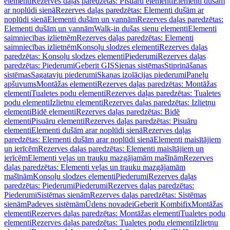
elementi
Rezerves daļas paredzētas: Pisuāru elementi
Elementi dušām
ar noplūdi sienā
Rezerves daļas paredzētas: Elementi dušām ar
noplūdi sienā
Elementi dušām un vannām
Rezerves daļas paredzētas:
Elementi dušām un vannām
Walk-in dušas sienu elementi
Elementi
saimniecības izlietnēm
Rezerves daļas paredzētas: Elementi
saimniecības izlietnēm
Konsoļu slodzes elementi
Rezerves daļas
paredzētas: Konsoļu slodzes elementi
Piederumi
Rezerves daļas
paredzētas: Piederumi
Geberit GIS
Sienas sistēmas
Stiprināšanas
sistēmas
Sagatavju piederumi
Skaņas izolācijas piederumi
Paneļu
apšuvums
Montāžas elementi
Rezerves daļas paredzētas: Montāžas
elementi
Tualetes podu elementi
Rezerves daļas paredzētas: Tualetes
podu elementi
Izlietņu elementi
Rezerves daļas paredzētas: Izlietņu
elementi
Bidē elementi
Rezerves daļas paredzētas: Bidē
elementi
Pisuāru elementi
Rezerves daļas paredzētas: Pisuāru
elementi
Elementi dušām arar noplūdi sienā
Rezerves daļas
paredzētas: Elementi dušām arar noplūdi sienā
Elementi maisītājiem
un ierīcēm
Rezerves daļas paredzētas: Elementi maisītājiem un
ierīcēm
Elementi veļas un trauku mazgājamām mašīnām
Rezerves
daļas paredzētas: Elementi veļas un trauku mazgājamām
mašīnām
Konsoļu slodzes elementi
Piederumi
Rezerves daļas
paredzētas: Piederumi
Piederumi
Rezerves daļas paredzētas:
Piederumi
Sistēmas sienām
Rezerves daļas paredzētas: Sistēmas
sienām
Padeves sistēmām
Ūdens novadei
Geberit Kombifix
Montāžas
elementi
Rezerves daļas paredzētas: Montāžas elementi
Tualetes podu
elementi
Rezerves daļas paredzētas: Tualetes podu elementi
Izlietņu