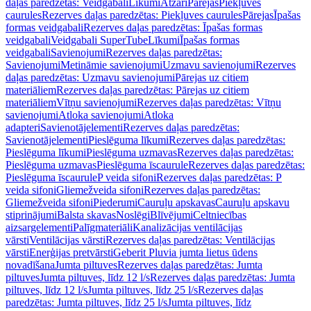
daļas paredzētas: Veidgabali
Līkumi
Atzari
Pārejas
Piekļuves
caurules
Rezerves daļas paredzētas: Piekļuves caurules
Pārejas
Īpašas
formas veidgabali
Rezerves daļas paredzētas: Īpašas formas
veidgabali
Veidgabali SuperTube
Līkumi
Īpašas formas
veidgabali
Savienojumi
Rezerves daļas paredzētas:
Savienojumi
Metināmie savienojumi
Uzmavu savienojumi
Rezerves
daļas paredzētas: Uzmavu savienojumi
Pārejas uz citiem
materiāliem
Rezerves daļas paredzētas: Pārejas uz citiem
materiāliem
Vītņu savienojumi
Rezerves daļas paredzētas: Vītņu
savienojumi
Atloka savienojumi
Atloka
adapteri
Savienotājelementi
Rezerves daļas paredzētas:
Savienotājelementi
Pieslēguma līkumi
Rezerves daļas paredzētas:
Pieslēguma līkumi
Pieslēguma uzmavas
Rezerves daļas paredzētas:
Pieslēguma uzmavas
Pieslēguma īscaurule
Rezerves daļas paredzētas:
Pieslēguma īscaurule
P veida sifoni
Rezerves daļas paredzētas: P
veida sifoni
Gliemežveida sifoni
Rezerves daļas paredzētas:
Gliemežveida sifoni
Piederumi
Cauruļu apskavas
Cauruļu apskavu
stiprinājumi
Balsta skavas
Noslēgi
Blīvējumi
Celtniecības
aizsargelementi
Palīgmateriāli
Kanalizācijas ventilācijas
vārsti
Ventilācijas vārsti
Rezerves daļas paredzētas: Ventilācijas
vārsti
Enerģijas pretvārsti
Geberit Pluvia jumta lietus ūdens
novadīšana
Jumta piltuves
Rezerves daļas paredzētas: Jumta
piltuves
Jumta piltuves, līdz 12 l/s
Rezerves daļas paredzētas: Jumta
piltuves, līdz 12 l/s
Jumta piltuves, līdz 25 l/s
Rezerves daļas
paredzētas: Jumta piltuves, līdz 25 l/s
Jumta piltuves, līdz