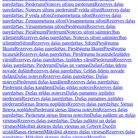
paredzētas: Piederumi
Noteces sifonu piederumi
Rezerves daļas
paredzētas: Noteces sifonu piederumi
P veida sifoni
Rezerves daļas
paredzētas: P veida sifoni
Zemapmetuma sifoni
Rezerves daļas
paredzētas: Zemapmetuma sifoni
Virsapmetuma sifoni
Rezerves daļas
paredzētas: Virsapmetuma sifoni
Pieslēgumi
Rezerves daļas
paredzētas: Pieslēgumi
Piederumi
Noteces sifoni saimniecības
izlietnēm
Rezerves daļas paredzētas: Noteces sifoni saimniecības
izlietnēm
Sifoni
Rezerves daļas paredzētas: Sifoni
Pieslēguma
līkumi
Rezerves daļas paredzētas: Pieslēguma līkumi
Pieslēguma
īscaurule
Rezerves daļas paredzētas: Pieslēguma īscaurule
Izplūdes
vārsti
Rezerves daļas paredzētas: Izplūdes vārsti
Piederumi
Rezerves
daļas paredzētas: Piederumi
Dušas un vannas
Dušas
Grīdas ūdens
novade dušām
Rezerves daļas paredzētas: Grīdas ūdens novade
dušām
Dušas noteces
Rezerves daļas paredzētas: Dušas
noteces
Piederumi dušas kanāliem
Rezerves daļas paredzētas:
Piederumi dušas kanāliem
Dušas grīdas noteces
Rezerves daļas
paredzētas: Dušas grīdas noteces
Dušas pamatnes izplūdes
piederumi
Rezerves daļas paredzētas: Dušas pamatnes izplūdes
piederumi
Sienas līmeņa noplūdes
Rezerves daļas paredzētas: Sienas
līmeņa noplūdes
Piederumi sienas līmeņa notecēm
Rezerves daļas
paredzētas: Piederumi sienas līmeņa notecēm
Dušas paliktņi un dušas
virsmas
Rezerves daļas paredzētas: Dušas paliktņi un dušas
virsmas
Mākslīgā akmens dušas virsmas un Geberit Duofix
uzstādīšanas elementi
Mākslīgā akmens dušas virsmas
Rezerves daļas
paredzētas: Mākslīgā akmens dušas virsmas
Montāžas