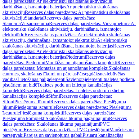
daļas paredzētas: Ar elektronisku skalošanas aktivizāciju,
darbināšana, izmantojot baterijas
Ar pneimatisku skalošanas
aktivizāciju
Rezerves daļas paredzētas: Ar pneimatisku skalošanas
aktivizāciju
Standarta
Rezerves daļas paredzētas:
Standarta
Virsapmetuma
Rezerves daļas paredzētas: Virsapmetuma
Ar
elektronisku skalošanas aktivizāciju, darbināšana, izmantojot
elektrotīklu
Rezerves daļas paredzētas: Ar elektronisku skalošanas
aktivizāciju, darbināšana, izmantojot elektrotīklu
Ar elektronisku
skalošanas aktivizāciju, darbināšana, izmantojot baterijas
Rezerves
daļas paredzētas: Ar elektronisku skalošanas aktivizāciju,
darbināšana, izmantojot baterijas
Piederumi
Rezerves daļas
paredzētas: Piederumi
Montāžas un atjaunošanas komplekti
Rezerves
daļas paredzētas: Montāžas un atjaunošanas komplekti
Skalošanas
caurules, skalošanas līkumi un pārejas
Pārsegplāksnes
Iebūvētas
vadības
Lietošanas palīgelementi
Savienotājelementi tualetes podiem,
pisuāriem un bidē
Tualetes podu un izlietņu kanalizācijas
komplekti
Rezerves daļas paredzētas: Tualetes podu un izlietņu
kanalizācijas komplekti
Sifoni
Rezerves daļas paredzētas:
Sifoni
Pieslēguma līkumi
Rezerves daļas paredzētas: Pieslēguma
līkumi
Pieslēguma īscaurule
Rezerves daļas paredzētas: Pieslēguma
īscaurule
Pieslēguma komplekti
Rezerves daļas paredzētas:
Pieslēguma komplekti
Skalošanas līkumu pagarinājumi
Rezerves
daļas paredzētas: Skalošanas līkumu pagarinājumi
PVC
pieslēgumi
Rezerves daļas paredzētas: PVC pieslēgumi
Manšetes un
pārsegvāki
Pārejas un savienojuma gabali
Pisuāru kanalizācijas