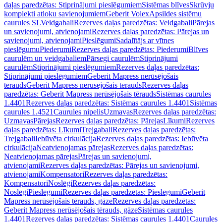
daļas paredzētas: Stiprinājumi pieslēgumiem
Sistēmas blīves
Skrūvju
komplekti atloku savienojumiem
Geberit Volex
Apsildes sistēmu
caurules SL
Veidgabali
Rezerves daļas paredzētas: Veidgabali
Pārejas
un savienojumi, atvienojami
Rezerves daļas paredzētas: Pārejas un
savienojumi, atvienojami
Pieslēgumi
Sadalītājs ar vītnes
pieslēgumu
Piederumi
Rezerves daļas paredzētas: Piederumi
Blīves
caurulēm un veidgabaliem
Pārsegi caurulēm
Stiprinājumi
caurulēm
Stiprinājumi pieslēgumiem
Rezerves daļas paredzētas:
Stiprinājumi pieslēgumiem
Geberit Mapress nerūsējošais
tērauds
Geberit Mapress nerūsējošais tērauds
Rezerves daļas
paredzētas: Geberit Mapress nerūsējošais tērauds
Sistēmas caurules
1.4401
Rezerves daļas paredzētas: Sistēmas caurules 1.4401
Sistēmas
caurules 1.4521
Caurules nipelis
Uzmavas
Rezerves daļas paredzētas:
Uzmavas
Pārejas
Rezerves daļas paredzētas: Pārejas
Līkumi
Rezerves
daļas paredzētas: Līkumi
Trejgabali
Rezerves daļas paredzētas:
Trejgabali
Iebūvēta cirkulācija
Rezerves daļas paredzētas: Iebūvēta
cirkulācija
Neatvienojamas pārejas
Rezerves daļas paredzētas:
Neatvienojamas pārejas
Pārejas un savienojumi,
atvienojami
Rezerves daļas paredzētas: Pārejas un savienojumi,
atvienojami
Kompensatori
Rezerves daļas paredzētas:
Kompensatori
Noslēgi
Rezerves daļas paredzētas:
Noslēgi
Pieslēgumi
Rezerves daļas paredzētas: Pieslēgumi
Geberit
Mapress nerūsējošais tērauds, gāze
Rezerves daļas paredzētas:
Geberit Mapress nerūsējošais tērauds, gāze
Sistēmas caurules
1.4401
Rezerves daļas paredzētas: Sistēmas caurules 1.4401
Caurules