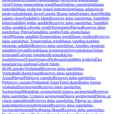
vārsti
Virsmu temperatūras regulēšana
Sistēmu caurule
Ieklāšanas
materiāls
Malas izolācijas joslas
Līmlentes
Izplešanas adatas
Javas
piedevas
Izplešanās šuves
Cauruļu līkumu balsti
Sadales skapji
Metāla
sadales skapji
Sadalītāju klāsts
Rezerves daļas paredzētas: Sadalītāju
klāsts
Sadalītāji grīdas apsildei
Rezerves daļas paredzētas: Sadalītāji
grīdas apsildei
Lodveida ventiļi
Termometrs
Pārejas
Rezerves daļas
paredzētas: Pārejas
Sadalītāju noslēgi
Ātrās atgaisošanas
vārsti
Plūsmas sadalītājs
Temperatūras regulēšanas vienības
Rezerves
daļas paredzētas: Temperatūras regulēšanas vienības
Apsildes
elementu sadalītāji
Rezerves daļas paredzētas: Apsildes elementu
sadalītāji
Apvadi
Regulēšanas komponenti
Servopiedziņas
Telpas
termostati
Galvenie regulatori
Komunikācijas
moduļi
Sensori
Transformatori
Piederumi
Sadalītāju izolācija
Ēku
kanalizācijas sistēmas
Geberit Silent-
db20
Caurules
Veidgabali
Rezerves daļas paredzētas:
Veidgabali
Līkumi
Atzari
Rezerves daļas paredzētas:
Atzari
Pārejas
Piekļuves caurules
Rezerves daļas paredzētas:
Piekļuves caurules
Veidgabali SuperTube
Līkumi
Īpašas formas
veidgabali
Savienojumi
Rezerves daļas paredzētas:
Savienojumi
Metināmie savienojumi
Uzmavu savienojumi
Rezerves
daļas paredzētas: Uzmavu savienojumi
Skavu savienojumi
Pārejas uz
citiem materiāliem
Rezerves daļas paredzētas: Pārejas uz citiem
materiāliem
Savienotājelementi
Rezerves daļas paredzētas:
Savienotājelementi
Pieslēguma līkumi
Rezerves daļas paredzētas: