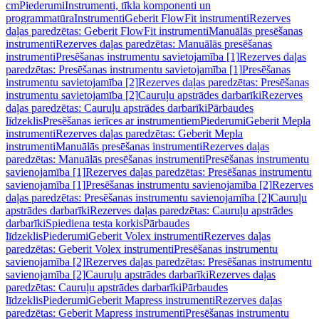
cm
Piederumi
Instrumenti, tīkla komponenti un
programmatūra
Instrumenti
Geberit FlowFit instrumenti
Rezerves
daļas paredzētas: Geberit FlowFit instrumenti
Manuālās presēšanas
instrumenti
Rezerves daļas paredzētas: Manuālās presēšanas
instrumenti
Presēšanas instrumentu savietojamība [1]
Rezerves daļas
paredzētas: Presēšanas instrumentu savietojamība [1]
Presēšanas
instrumentu savietojamība [2]
Rezerves daļas paredzētas: Presēšanas
instrumentu savietojamība [2]
Cauruļu apstrādes darbarīki
Rezerves
daļas paredzētas: Cauruļu apstrādes darbarīki
Pārbaudes
līdzeklis
Presēšanas ierīces ar instrumentiem
Piederumi
Geberit Mepla
instrumenti
Rezerves daļas paredzētas: Geberit Mepla
instrumenti
Manuālās presēšanas instrumenti
Rezerves daļas
paredzētas: Manuālās presēšanas instrumenti
Presēšanas instrumentu
savienojamība [1]
Rezerves daļas paredzētas: Presēšanas instrumentu
savienojamība [1]
Presēšanas instrumentu savienojamība [2]
Rezerves
daļas paredzētas: Presēšanas instrumentu savienojamība [2]
Cauruļu
apstrādes darbarīki
Rezerves daļas paredzētas: Cauruļu apstrādes
darbarīki
Spiediena testa korķis
Pārbaudes
līdzeklis
Piederumi
Geberit Volex instrumenti
Rezerves daļas
paredzētas: Geberit Volex instrumenti
Presēšanas instrumentu
savienojamība [2]
Rezerves daļas paredzētas: Presēšanas instrumentu
savienojamība [2]
Cauruļu apstrādes darbarīki
Rezerves daļas
paredzētas: Cauruļu apstrādes darbarīki
Pārbaudes
līdzeklis
Piederumi
Geberit Mapress instrumenti
Rezerves daļas
paredzētas: Geberit Mapress instrumenti
Presēšanas instrumentu