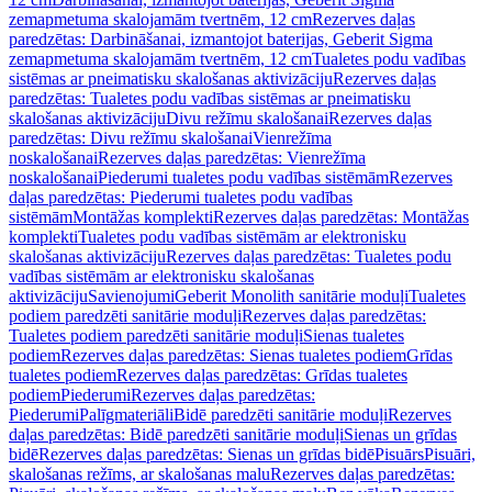
zemapmetuma skalojamām tvertnēm, 12 cm
Rezerves daļas
paredzētas: Darbināšanai, izmantojot baterijas, Geberit Sigma
zemapmetuma skalojamām tvertnēm, 12 cm
Tualetes podu vadības
sistēmas ar pneimatisku skalošanas aktivizāciju
Rezerves daļas
paredzētas: Tualetes podu vadības sistēmas ar pneimatisku
skalošanas aktivizāciju
Divu režīmu skalošanai
Rezerves daļas
paredzētas: Divu režīmu skalošanai
Vienrežīma
noskalošanai
Rezerves daļas paredzētas: Vienrežīma
noskalošanai
Piederumi tualetes podu vadības sistēmām
Rezerves
daļas paredzētas: Piederumi tualetes podu vadības
sistēmām
Montāžas komplekti
Rezerves daļas paredzētas: Montāžas
komplekti
Tualetes podu vadības sistēmām ar elektronisku
skalošanas aktivizāciju
Rezerves daļas paredzētas: Tualetes podu
vadības sistēmām ar elektronisku skalošanas
aktivizāciju
Savienojumi
Geberit Monolith sanitārie moduļi
Tualetes
podiem paredzēti sanitārie moduļi
Rezerves daļas paredzētas:
Tualetes podiem paredzēti sanitārie moduļi
Sienas tualetes
podiem
Rezerves daļas paredzētas: Sienas tualetes podiem
Grīdas
tualetes podiem
Rezerves daļas paredzētas: Grīdas tualetes
podiem
Piederumi
Rezerves daļas paredzētas:
Piederumi
Palīgmateriāli
Bidē paredzēti sanitārie moduļi
Rezerves
daļas paredzētas: Bidē paredzēti sanitārie moduļi
Sienas un grīdas
bidē
Rezerves daļas paredzētas: Sienas un grīdas bidē
Pisuārs
Pisuāri,
skalošanas režīms, ar skalošanas malu
Rezerves daļas paredzētas: