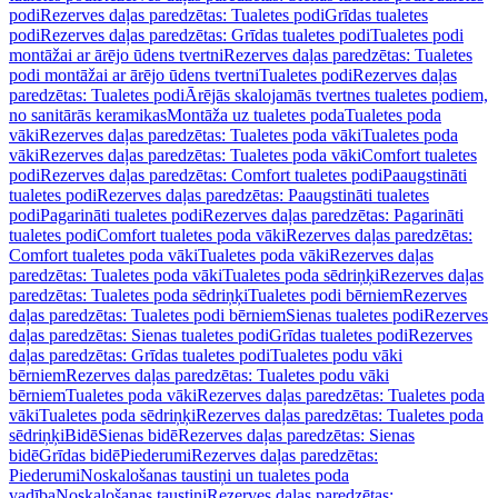
podi
Rezerves daļas paredzētas: Tualetes podi
Grīdas tualetes
podi
Rezerves daļas paredzētas: Grīdas tualetes podi
Tualetes podi
montāžai ar ārējo ūdens tvertni
Rezerves daļas paredzētas: Tualetes
podi montāžai ar ārējo ūdens tvertni
Tualetes podi
Rezerves daļas
paredzētas: Tualetes podi
Ārējās skalojamās tvertnes tualetes podiem,
no sanitārās keramikas
Montāža uz tualetes poda
Tualetes poda
vāki
Rezerves daļas paredzētas: Tualetes poda vāki
Tualetes poda
vāki
Rezerves daļas paredzētas: Tualetes poda vāki
Comfort tualetes
podi
Rezerves daļas paredzētas: Comfort tualetes podi
Paaugstināti
tualetes podi
Rezerves daļas paredzētas: Paaugstināti tualetes
podi
Pagarināti tualetes podi
Rezerves daļas paredzētas: Pagarināti
tualetes podi
Comfort tualetes poda vāki
Rezerves daļas paredzētas:
Comfort tualetes poda vāki
Tualetes poda vāki
Rezerves daļas
paredzētas: Tualetes poda vāki
Tualetes poda sēdriņķi
Rezerves daļas
paredzētas: Tualetes poda sēdriņķi
Tualetes podi bērniem
Rezerves
daļas paredzētas: Tualetes podi bērniem
Sienas tualetes podi
Rezerves
daļas paredzētas: Sienas tualetes podi
Grīdas tualetes podi
Rezerves
daļas paredzētas: Grīdas tualetes podi
Tualetes podu vāki
bērniem
Rezerves daļas paredzētas: Tualetes podu vāki
bērniem
Tualetes poda vāki
Rezerves daļas paredzētas: Tualetes poda
vāki
Tualetes poda sēdriņķi
Rezerves daļas paredzētas: Tualetes poda
sēdriņķi
Bidē
Sienas bidē
Rezerves daļas paredzētas: Sienas
bidē
Grīdas bidē
Piederumi
Rezerves daļas paredzētas:
Piederumi
Noskalošanas taustiņi un tualetes poda
vadība
Noskalošanas taustiņi
Rezerves daļas paredzētas: