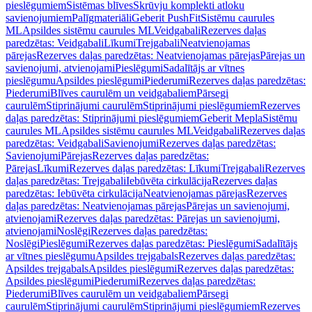
pieslēgumiem
Sistēmas blīves
Skrūvju komplekti atloku
savienojumiem
Palīgmateriāli
Geberit PushFit
Sistēmu caurules
ML
Apsildes sistēmu caurules ML
Veidgabali
Rezerves daļas
paredzētas: Veidgabali
Līkumi
Trejgabali
Neatvienojamas
pārejas
Rezerves daļas paredzētas: Neatvienojamas pārejas
Pārejas un
savienojumi, atvienojami
Pieslēgumi
Sadalītājs ar vītnes
pieslēgumu
Apsildes pieslēgumi
Piederumi
Rezerves daļas paredzētas:
Piederumi
Blīves caurulēm un veidgabaliem
Pārsegi
caurulēm
Stiprinājumi caurulēm
Stiprinājumi pieslēgumiem
Rezerves
daļas paredzētas: Stiprinājumi pieslēgumiem
Geberit Mepla
Sistēmu
caurules ML
Apsildes sistēmu caurules ML
Veidgabali
Rezerves daļas
paredzētas: Veidgabali
Savienojumi
Rezerves daļas paredzētas:
Savienojumi
Pārejas
Rezerves daļas paredzētas:
Pārejas
Līkumi
Rezerves daļas paredzētas: Līkumi
Trejgabali
Rezerves
daļas paredzētas: Trejgabali
Iebūvēta cirkulācija
Rezerves daļas
paredzētas: Iebūvēta cirkulācija
Neatvienojamas pārejas
Rezerves
daļas paredzētas: Neatvienojamas pārejas
Pārejas un savienojumi,
atvienojami
Rezerves daļas paredzētas: Pārejas un savienojumi,
atvienojami
Noslēgi
Rezerves daļas paredzētas:
Noslēgi
Pieslēgumi
Rezerves daļas paredzētas: Pieslēgumi
Sadalītājs
ar vītnes pieslēgumu
Apsildes trejgabals
Rezerves daļas paredzētas:
Apsildes trejgabals
Apsildes pieslēgumi
Rezerves daļas paredzētas:
Apsildes pieslēgumi
Piederumi
Rezerves daļas paredzētas:
Piederumi
Blīves caurulēm un veidgabaliem
Pārsegi
caurulēm
Stiprinājumi caurulēm
Stiprinājumi pieslēgumiem
Rezerves