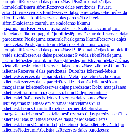
komplekti
Rezerves daļas paredzētas: Pisuāru kanalizācijas
komplekti
Pisuāru sifoni
Rezerves daļas paredzētas: Pisuāru
sifoni
Gliemežveida sifoni
Rezerves daļas paredzētas: Gliemežveida
sifoni
P veida sifoni
Rezerves daļas paredzētas: P veida
sifoni
Skalošanas cauruļu un skalošanas līkumu
pagarinājumi
Rezerves daļas paredzētas: Skalošanas cauruļu un
skalošanas līkumu pagarinājumi
Pieslēguma īscaurule
Rezerves daļas
paredzētas: Pieslēguma īscaurule
Pieslēguma līkumi
Rezerves daļas
paredzētas: Pieslēguma līkumi
Manšetes
Bidē kanalizācijas
komplekti
Rezerves daļas paredzētas: Bidē kanalizācijas komplekti
P
veida sifoni
Rezerves daļas paredzētas: P veida sifoni
Pieslēguma
īscaurule
Pieslēguma līkumi
Pārsegi
Pieslēgumi
Blīvējumi
Mazgāšanas
vieta
Izlietnes
Izlietnes
Rezerves daļas paredzētas: Izlietnes
Dubultās
izlietnes
Rezerves daļas paredzētas: Dubultās izlietnes
Mēbeļu
izlietnes
Rezerves daļas paredzētas: Mēbeļu izlietnes
Uzliekamās
izlietnes
Rezerves daļas paredzētas: Uzliekamās izlietnes
Roku
mazgāšanas izlietnes
Rezerves daļas paredzētas: Roku mazgāšanas
izlietnes
Stūra roku mazgāšanas izlietne
Daļēji iemontētās
izlietnes
Iebūvējamas izlietnes
Rezerves daļas paredzētas:
Iebūvējamas izlietnes
Zem virsmas iebūvējamas
Stūra
izlietnes
Izlietnes Comfort
Izlietnes bērniem
Izlietnes
Lielās
mazgāšanas izlietnes
Citas izlietnes
Rezerves daļas paredzētas: Citas
izlietnes
Lietās izlietnes
Rezerves daļas paredzētas: Lietās
izlietnes
Izlietnes
Daudzfunkciju izlietnes
Ģipša izlietne
Klašu telpu
izlietnes
Piederumi
Atbalstkājas
Rezerves daļas paredzētas: