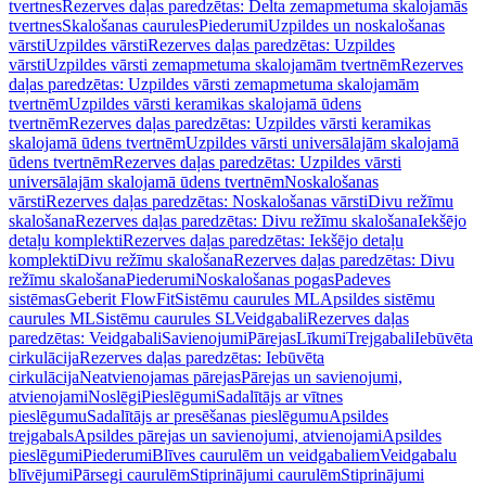
tvertnes
Rezerves daļas paredzētas: Delta zemapmetuma skalojamās
tvertnes
Skalošanas caurules
Piederumi
Uzpildes un noskalošanas
vārsti
Uzpildes vārsti
Rezerves daļas paredzētas: Uzpildes
vārsti
Uzpildes vārsti zemapmetuma skalojamām tvertnēm
Rezerves
daļas paredzētas: Uzpildes vārsti zemapmetuma skalojamām
tvertnēm
Uzpildes vārsti keramikas skalojamā ūdens
tvertnēm
Rezerves daļas paredzētas: Uzpildes vārsti keramikas
skalojamā ūdens tvertnēm
Uzpildes vārsti universālajām skalojamā
ūdens tvertnēm
Rezerves daļas paredzētas: Uzpildes vārsti
universālajām skalojamā ūdens tvertnēm
Noskalošanas
vārsti
Rezerves daļas paredzētas: Noskalošanas vārsti
Divu režīmu
skalošana
Rezerves daļas paredzētas: Divu režīmu skalošana
Iekšējo
detaļu komplekti
Rezerves daļas paredzētas: Iekšējo detaļu
komplekti
Divu režīmu skalošana
Rezerves daļas paredzētas: Divu
režīmu skalošana
Piederumi
Noskalošanas pogas
Padeves
sistēmas
Geberit FlowFit
Sistēmu caurules ML
Apsildes sistēmu
caurules ML
Sistēmu caurules SL
Veidgabali
Rezerves daļas
paredzētas: Veidgabali
Savienojumi
Pārejas
Līkumi
Trejgabali
Iebūvēta
cirkulācija
Rezerves daļas paredzētas: Iebūvēta
cirkulācija
Neatvienojamas pārejas
Pārejas un savienojumi,
atvienojami
Noslēgi
Pieslēgumi
Sadalītājs ar vītnes
pieslēgumu
Sadalītājs ar presēšanas pieslēgumu
Apsildes
trejgabals
Apsildes pārejas un savienojumi, atvienojami
Apsildes
pieslēgumi
Piederumi
Blīves caurulēm un veidgabaliem
Veidgabalu
blīvējumi
Pārsegi caurulēm
Stiprinājumi caurulēm
Stiprinājumi