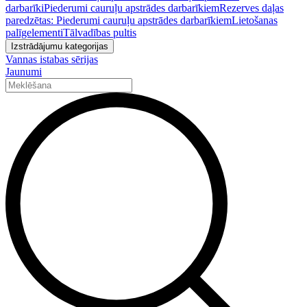
darbarīki
Piederumi cauruļu apstrādes darbarīkiem
Rezerves daļas
paredzētas: Piederumi cauruļu apstrādes darbarīkiem
Lietošanas
palīgelementi
Tālvadības pultis
Izstrādājumu kategorijas
Vannas istabas sērijas
Jaunumi