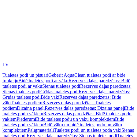
LV
Tualetes podi un pisuāri
Geberit AquaClean tualetes podi ar bidē
funkciju
Bidē tualetes podi ar vāku
Rezerves daļas paredzētas: Bidē
tualetes podi ar vāku
Sienas tualetes podi
Rezerves daļas paredzētas:
Sienas tualetes podi
Grīdas tualetes podi
Rezerves daļas paredzētas:
Grīdas tualetes podi
Bidē vāki
Rezerves daļas paredzētas: Bidē
vāki
Tualetes podiem
Rezerves daļas paredzētas: Tualetes
podiem
Dizaina paneļi
Rezerves daļas paredzētas: Dizaina paneļi
Bidē
tualetes podu vākiem
Rezerves daļas paredzētas: Bidē tualetes podu
vākiem
Piederumi
Bidē tualetes podu un vāku komplektiem
Bidē
tualetes podu vākiem
Bidē vāku un bidē tualetes podu un vāku
komplektiem
Palīgmateriāli
Tualetes podi un tualetes poda vāki
Sienas
tualetes podi
Rezerves daļas paredzētas: Sienas tualetes podi
Tualetes