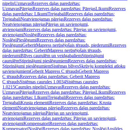
nipelis
Uzmavas
Rezerves daļas paredzētas:
Uzmavas
Pārejas
Rezerves daļas paredzētas: Pārejas
Līkumi
Rezerves
daļas paredzētas: Līkumi
Trejgabali
Rezerves daļas paredzētas:
Trejgabali
Neatvienojamas pārejas
Rezerves daļas paredzētas:
Neatvienojamas pārejas
Pārejas un savienojumi,
atvienojami
Rezerves daļas paredzētas: Pārejas un savienojumi,
atvienojami
Noslēgi
Rezerves daļas paredzētas:
Noslēgi
Pieslēgumi
Rezerves daļas paredzētas:
Pieslēgumi
GeberitMapress nerūsējošais tērauds, piederumi
Rezerves
daļas paredzētas: GeberitMapress nerūsējošais tērauds,
piederumi
Blīves caurulēm un veidgabaliem
Stiprinājumi
caurulēm
Stiprinājumi pieslēgumiem
Rezerves daļas paredzētas:
Stiprinājumi pieslēgumiem
Sistēmas blīves
Skrūvju komplekti atloku
savienojumiem
Geberit Mapress C tērauds
Geberit Mapress
C tērauds
Rezerves daļas paredzētas: Geberit Mapress
C tērauds
Sistēmas caurules 1.0034
Sistēmas caurules
1.0215
Caurules nipelis
Uzmavas
Rezerves daļas paredzētas:
Uzmavas
Pārejas
Rezerves daļas paredzētas: Pārejas
Līkumi
Rezerves
daļas paredzētas: Līkumi
Trejgabali
Rezerves daļas paredzētas:
Trejgabali
Krusta elementi
Rezerves daļas paredzētas: Krusta
elementi
Neatvienojamas pārejas
Rezerves daļas paredzētas:
Neatvienojamas pārejas
Pārejas un savienojumi,
atvienojami
Rezerves daļas paredzētas: Pārejas un savienojumi,
atvienojami
Kompensatori
Rezerves daļas paredzētas:
Kompensatori
Noslēgi
Rezerves daļas paredzētas: Noslēgi
Apsildes