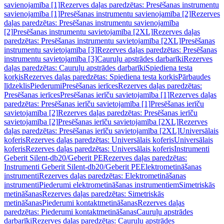
savienojamība [1]
Rezerves daļas paredzētas: Presēšanas instrumentu
savienojamība [1]
Presēšanas instrumentu savienojamība [2]
Rezerves
daļas paredzētas: Presēšanas instrumentu savienojamība
[2]
Presēšanas instrumentu savietojamība [2XL]
Rezerves daļas
paredzētas: Presēšanas instrumentu savietojamība [2XL]
Presēšanas
instrumentu savietojamība [3]
Rezerves daļas paredzētas: Presēšanas
instrumentu savietojamība [3]
Cauruļu apstrādes darbarīki
Rezerves
daļas paredzētas: Cauruļu apstrādes darbarīki
Spiediena testa
korķis
Rezerves daļas paredzētas: Spiediena testa korķis
Pārbaudes
līdzeklis
Piederumi
Presēšanas ierīces
Rezerves daļas paredzētas:
Presēšanas ierīces
Presēšanas ierīču savietojamība [1]
Rezerves daļas
paredzētas: Presēšanas ierīču savietojamība [1]
Presēšanas ierīču
savietojamība [2]
Rezerves daļas paredzētas: Presēšanas ierīču
savietojamība [2]
Presēšanas ierīču savietojamība [2XL]
Rezerves
daļas paredzētas: Presēšanas ierīču savietojamība [2XL]
Universālais
koferis
Rezerves daļas paredzētas: Universālais koferis
Universālais
koferis
Rezerves daļas paredzētas: Universālais koferis
Instrumenti
Geberit Silent-db20/Geberit PE
Rezerves daļas paredzētas:
Instrumenti Geberit Silent-db20/Geberit PE
Elektrometināšanas
instrumenti
Rezerves daļas paredzētas: Elektrometināšanas
instrumenti
Piederumi elektrometināšanas instrumentiem
Simetriskās
metināšanas
Rezerves daļas paredzētas: Simetriskās
metināšanas
Piederumi kontaktmetināšanas
Rezerves daļas
paredzētas: Piederumi kontaktmetināšanas
Cauruļu apstrādes
darbarīki
Rezerves daļas paredzētas: Cauruļu apstrādes