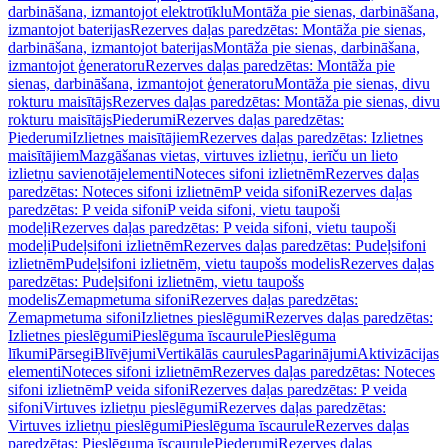
darbināšana, izmantojot elektrotīklu
Montāža pie sienas, darbināšana,
izmantojot baterijas
Rezerves daļas paredzētas: Montāža pie sienas,
darbināšana, izmantojot baterijas
Montāža pie sienas, darbināšana,
izmantojot ģeneratoru
Rezerves daļas paredzētas: Montāža pie
sienas, darbināšana, izmantojot ģeneratoru
Montāža pie sienas, divu
rokturu maisītājs
Rezerves daļas paredzētas: Montāža pie sienas, divu
rokturu maisītājs
Piederumi
Rezerves daļas paredzētas:
Piederumi
Izlietnes maisītājiem
Rezerves daļas paredzētas: Izlietnes
maisītājiem
Mazgāšanas vietas, virtuves izlietņu, ierīču un lieto
izlietņu savienotājelementi
Noteces sifoni izlietnēm
Rezerves daļas
paredzētas: Noteces sifoni izlietnēm
P veida sifoni
Rezerves daļas
paredzētas: P veida sifoni
P veida sifoni, vietu taupoši
modeļi
Rezerves daļas paredzētas: P veida sifoni, vietu taupoši
modeļi
Pudeļsifoni izlietnēm
Rezerves daļas paredzētas: Pudeļsifoni
izlietnēm
Pudeļsifoni izlietnēm, vietu taupošs modelis
Rezerves daļas
paredzētas: Pudeļsifoni izlietnēm, vietu taupošs
modelis
Zemapmetuma sifoni
Rezerves daļas paredzētas:
Zemapmetuma sifoni
Izlietnes pieslēgumi
Rezerves daļas paredzētas:
Izlietnes pieslēgumi
Pieslēguma īscaurule
Pieslēguma
līkumi
Pārsegi
Blīvējumi
Vertikālās caurules
Pagarinājumi
Aktivizācijas
elementi
Noteces sifoni izlietnēm
Rezerves daļas paredzētas: Noteces
sifoni izlietnēm
P veida sifoni
Rezerves daļas paredzētas: P veida
sifoni
Virtuves izlietņu pieslēgumi
Rezerves daļas paredzētas:
Virtuves izlietņu pieslēgumi
Pieslēguma īscaurule
Rezerves daļas
paredzētas: Pieslēguma īscaurule
Piederumi
Rezerves daļas