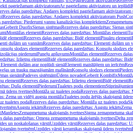
s: Kanalizācijas komplekti vannām, d52
Pagriežams aktivizators
Rezerves
lekti pagriežamam aktivizatoram
Ar pagriežamu aktivizatoru un ieplūdi
R
erves daļas paredzētas: Apdares komplekti pagriežamam aktivizatoram 
ol
Rezerves daļas paredzētas: Apdares komplekti aktivizatoram PushCon
s paredzētas: Piederumi vannu kanalizācijas komplektiem
Zemapmetuma c
mas
Geberit Duofix
Sienas sistēmas
Rezerves daļas paredzētas: Sienas sis
rumi
Montāžas elementi
Rezerves daļas paredzētas: Montāžas elementi
Tu
idē elementi
Rezerves daļas paredzētas: Bidē elementi
Pisuāru elementi
enti dušām un vannām
Rezerves daļas paredzētas: Elementi dušām un
onsoļu slodzes elementi
Rezerves daļas paredzētas: Konsoļu slodzes el
izolācijas piederumi
Paneļu apšuvums
Montāžas elementi
Rezerves daļas
edzētas: Izlietņu elementi
Bidē elementi
Rezerves daļas paredzētas: Bidē
 Elementi dušām arar noplūdi sienā
Elementi maisītājiem un ierīcēm
Reze
i veļas un trauku mazgājamām mašīnām
Konsoļu slodzes elementi
Pieder
tēmas sienām
Padeves sistēmām
Ūdens novadei
Geberit Kombifix
Montāža
tņu elementi
Rezerves daļas paredzētas: Izlietņu elementi
Bidē elementi
Re
zētas: Dušu elementi
Piederumi
Tualetes podu elementiem
Stiprinājumie
amā ūdens tvertnes
Montāža uz tualetes poda
Rezerves daļas paredzētas: 
as: Zema un vidēji augsta montāža
Tualetes podu ārējās skalojamā ūdens
z tualetes poda
Rezerves daļas paredzētas: Montāža uz tualetes poda
Sk
 tvertnēm
Augstu iekārts
Rezerves daļas paredzētas: Augstu iekārts
Zema 
i
Manšetes
Zemapmetuma skalojamās tvertnes
Sigma zemapmetuma skalo
s daļas paredzētas: Omega zemapmetuma skalojamās tvertnes
Delta ze
des un noskalošanas vārsti
Uzpildes vārsti
Rezerves daļas paredzētas: Uz
alojamām tvertnēm
Uzpildes vārsti keramikas skalojamā ūdens tvertnēm