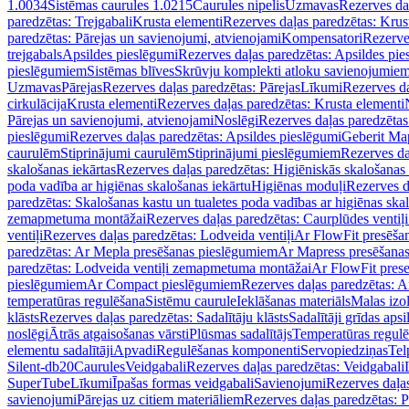
1.0034
Sistēmas caurules 1.0215
Caurules nipelis
Uzmavas
Rezerves da
paredzētas: Trejgabali
Krusta elementi
Rezerves daļas paredzētas: Krus
paredzētas: Pārejas un savienojumi, atvienojami
Kompensatori
Rezerve
trejgabals
Apsildes pieslēgumi
Rezerves daļas paredzētas: Apsildes pie
pieslēgumiem
Sistēmas blīves
Skrūvju komplekti atloku savienojumie
Uzmavas
Pārejas
Rezerves daļas paredzētas: Pārejas
Līkumi
Rezerves da
cirkulācija
Krusta elementi
Rezerves daļas paredzētas: Krusta elementi
Pārejas un savienojumi, atvienojami
Noslēgi
Rezerves daļas paredzētas
pieslēgumi
Rezerves daļas paredzētas: Apsildes pieslēgumi
Geberit Map
caurulēm
Stiprinājumi caurulēm
Stiprinājumi pieslēgumiem
Rezerves da
skalošanas iekārtas
Rezerves daļas paredzētas: Higiēniskās skalošanas 
poda vadība ar higiēnas skalošanas iekārtu
Higiēnas moduļi
Rezerves d
paredzētas: Skalošanas kastu un tualetes poda vadības ar higiēnas ska
zemapmetuma montāžai
Rezerves daļas paredzētas: Caurplūdes vent
ventiļi
Rezerves daļas paredzētas: Lodveida ventiļi
Ar FlowFit presēša
paredzētas: Ar Mepla presēšanas pieslēgumiem
Ar Mapress presēšana
paredzētas: Lodveida ventiļi zemapmetuma montāžai
Ar FlowFit pres
pieslēgumiem
Ar Compact pieslēgumiem
Rezerves daļas paredzētas: 
temperatūras regulēšana
Sistēmu caurule
Ieklāšanas materiāls
Malas izol
klāsts
Rezerves daļas paredzētas: Sadalītāju klāsts
Sadalītāji grīdas apsi
noslēgi
Ātrās atgaisošanas vārsti
Plūsmas sadalītājs
Temperatūras regulē
elementu sadalītāji
Apvadi
Regulēšanas komponenti
Servopiedziņas
Tel
Silent-db20
Caurules
Veidgabali
Rezerves daļas paredzētas: Veidgabali
SuperTube
Līkumi
Īpašas formas veidgabali
Savienojumi
Rezerves daļa
savienojumi
Pārejas uz citiem materiāliem
Rezerves daļas paredzētas: P