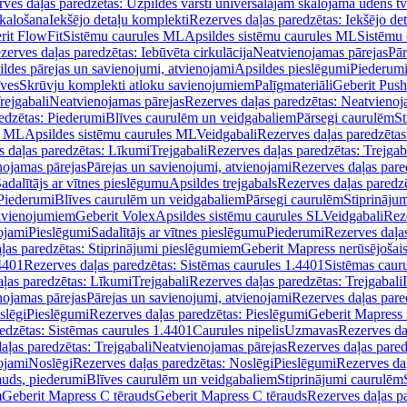
ves daļas paredzētas: Uzpildes vārsti universālajām skalojamā ūdens t
skalošana
Iekšējo detaļu komplekti
Rezerves daļas paredzētas: Iekšējo de
rit FlowFit
Sistēmu caurules ML
Apsildes sistēmu caurules ML
Sistēmu 
zerves daļas paredzētas: Iebūvēta cirkulācija
Neatvienojamas pārejas
Pār
ldes pārejas un savienojumi, atvienojami
Apsildes pieslēgumi
Piederum
īves
Skrūvju komplekti atloku savienojumiem
Palīgmateriāli
Geberit Push
rejgabali
Neatvienojamas pārejas
Rezerves daļas paredzētas: Neatvienoj
edzētas: Piederumi
Blīves caurulēm un veidgabaliem
Pārsegi caurulēm
St
s ML
Apsildes sistēmu caurules ML
Veidgabali
Rezerves daļas paredzētas
 daļas paredzētas: Līkumi
Trejgabali
Rezerves daļas paredzētas: Trejgab
nojamas pārejas
Pārejas un savienojumi, atvienojami
Rezerves daļas pare
adalītājs ar vītnes pieslēgumu
Apsildes trejgabals
Rezerves daļas paredzē
 Piederumi
Blīves caurulēm un veidgabaliem
Pārsegi caurulēm
Stiprināju
savienojumiem
Geberit Volex
Apsildes sistēmu caurules SL
Veidgabali
Reze
ojami
Pieslēgumi
Sadalītājs ar vītnes pieslēgumu
Piederumi
Rezerves daļa
ļas paredzētas: Stiprinājumi pieslēgumiem
Geberit Mapress nerūsējošais
4401
Rezerves daļas paredzētas: Sistēmas caurules 1.4401
Sistēmas caur
ļas paredzētas: Līkumi
Trejgabali
Rezerves daļas paredzētas: Trejgabali
nojamas pārejas
Pārejas un savienojumi, atvienojami
Rezerves daļas pare
slēgi
Pieslēgumi
Rezerves daļas paredzētas: Pieslēgumi
Geberit Mapress 
edzētas: Sistēmas caurules 1.4401
Caurules nipelis
Uzmavas
Rezerves da
aļas paredzētas: Trejgabali
Neatvienojamas pārejas
Rezerves daļas pared
ojami
Noslēgi
Rezerves daļas paredzētas: Noslēgi
Pieslēgumi
Rezerves da
auds, piederumi
Blīves caurulēm un veidgabaliem
Stiprinājumi caurulēm
m
Geberit Mapress C tērauds
Geberit Mapress C tērauds
Rezerves daļas p