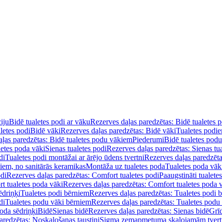
iju
Bidē tualetes podi ar vāku
Rezerves daļas paredzētas: Bidē tualetes 
letes podi
Bidē vāki
Rezerves daļas paredzētas: Bidē vāki
Tualetes podi
ļas paredzētas: Bidē tualetes podu vākiem
Piederumi
Bidē tualetes pod
letes poda vāki
Sienas tualetes podi
Rezerves daļas paredzētas: Sienas tu
di
Tualetes podi montāžai ar ārējo ūdens tvertni
Rezerves daļas paredzēta
diem, no sanitārās keramikas
Montāža uz tualetes poda
Tualetes poda vāk
odi
Rezerves daļas paredzētas: Comfort tualetes podi
Paaugstināti tualete
t tualetes poda vāki
Rezerves daļas paredzētas: Comfort tualetes poda 
ēdriņķi
Tualetes podi bērniem
Rezerves daļas paredzētas: Tualetes podi 
di
Tualetes podu vāki bērniem
Rezerves daļas paredzētas: Tualetes podu
oda sēdriņķi
Bidē
Sienas bidē
Rezerves daļas paredzētas: Sienas bidē
Grī
aredzētas: Noskalošanas taustiņi
Sigma zemapmetuma skalojamām tver