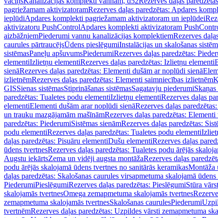
vāciņš
Kanalizācijas komplekti vannām, d52
Rezerves daļas paredzēta
pagriežamam aktivizatoram
Rezerves daļas paredzētas: Apdares komp
ieplūdi
Apdares komplekti pagriežamam aktivizatoram un ieplūdei
Rez
aktivizatoru PushControl
Apdares komplekti aktivizatoram PushContr
aizbāžņiem
Piederumi vannu kanalizācijas komplektiem
Rezerves daļa
caurules pārtraucējs
Ūdens pieslēgumi
Instalācijas un skalošanas sistē
sistēmas
Paneļu apšuvums
Piederumi
Rezerves daļas paredzētas: Piede
elementi
Izlietņu elementi
Rezerves daļas paredzētas: Izlietņu elementi
B
sienā
Rezerves daļas paredzētas: Elementi dušām ar noplūdi sienā
Elem
izlietnēm
Rezerves daļas paredzētas: Elementi saimniecības izlietnēm
K
GIS
Sienas sistēmas
Stiprināšanas sistēmas
Sagatavju piederumi
Skaņas 
paredzētas: Tualetes podu elementi
Izlietņu elementi
Rezerves daļas par
elementi
Elementi dušām arar noplūdi sienā
Rezerves daļas paredzētas:
un trauku mazgājamām mašīnām
Rezerves daļas paredzētas: Element
paredzētas: Piederumi
Sistēmas sienām
Rezerves daļas paredzētas: Sis
podu elementi
Rezerves daļas paredzētas: Tualetes podu elementi
Izlie
daļas paredzētas: Pisuāru elementi
Dušu elementi
Rezerves daļas pared
ūdens tvertnes
Rezerves daļas paredzētas: Tualetes podu ārējās skaloj
Augstu iekārts
Zema un vidēji augsta montāža
Rezerves daļas paredzēt
podu ārējās skalojamā ūdens tvertnes no sanitārās keramikas
Montāža u
daļas paredzētas: Skalošanas caurules virsapmetuma skalojamā ūdens
Piederumi
Pieslēgumi
Rezerves daļas paredzētas: Pieslēgumi
Stūra vārst
skalojamās tvertnes
Omega zemapmetuma skalojamās tvertnes
Rezerve
zemapmetuma skalojamās tvertnes
Skalošanas caurules
Piederumi
Uzpil
tvertnēm
Rezerves daļas paredzētas: Uzpildes vārsti zemapmetuma sk