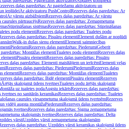
 daļas paredzētas: Pagriežams aktivizators
Apdares komplekti
ezerves daļas paredzētas: Ar pagriežamu aktivizatoru un
un ieplūdei
Ar aktivizatoru PushControl
Rezerves daļas paredzētas: Ar
trol
Ar vārstu aizbāžņiem
Rezerves daļas paredzētas: Ar vārstu
aurules pārtraucējs
Rezerves daļas paredzētas: Zemapmetuma
tēmas
Stiprināšanas sistēmas
Rezerves daļas paredzētas: Stiprināšanas
aletes podu elementi
Rezerves daļas paredzētas: Tualetes podu
Rezerves daļas paredzētas: Pisuāru elementi
Elementi dušām ar noplūdi
 vannām
Walk-in dušas sienu elementi
Elementi saimniecības
ementi
Piederumi
Rezerves daļas paredzētas: Piederumi
Geberit
 paredzētas: Montāžas elementi
Tualetes podu elementi
Rezerves daļas
 elementi
Pisuāru elementi
Rezerves daļas paredzētas: Pisuāru
rves daļas paredzētas: Elementi maisītājiem un ierīcēm
Elementi veļas
umi
Rezerves daļas paredzētas: Piederumi
Piederumi
Rezerves daļas
s elementi
Rezerves daļas paredzētas: Montāžas elementi
Tualetes
zerves daļas paredzētas: Bidē elementi
Pisuāru elementi
Rezerves
m
Ārējās skalojamā ūdens tvertnes
Tualetes podu ārējās skalojamā
Montāža uz tualetes poda
Augstu iekārts
Rezerves daļas paredzētas:
 tvertnes no sanitārās keramikas
Rezerves daļas paredzētas: Tualetes
alošanas caurules virsapmetuma skalojamā ūdens tvertnēm
Rezerves
un vidēji augsta montāža
Piederumi
Rezerves daļas paredzētas:
jamās tvertnes
Rezerves daļas paredzētas: Sigma zemapmetuma
mapmetuma skalojamās tvertnes
Rezerves daļas paredzētas: Delta
pildes vārsti
Uzpildes vārsti zemapmetuma skalojamām
Rezerves daļas paredzētas: Uzpildes vārsti keramikas skalojamā ūdens