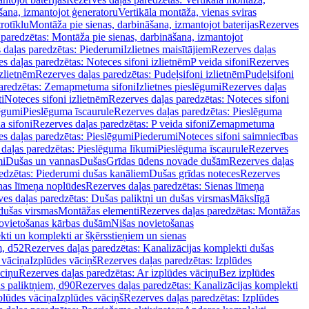
šana, izmantojot ģeneratoru
Vertikāla montāža, vienas sviras
rotīklu
Montāža pie sienas, darbināšana, izmantojot baterijas
Rezerves
paredzētas: Montāža pie sienas, darbināšana, izmantojot
 daļas paredzētas: Piederumi
Izlietnes maisītājiem
Rezerves daļas
s daļas paredzētas: Noteces sifoni izlietnēm
P veida sifoni
Rezerves
izlietnēm
Rezerves daļas paredzētas: Pudeļsifoni izlietnēm
Pudeļsifoni
paredzētas: Zemapmetuma sifoni
Izlietnes pieslēgumi
Rezerves daļas
i
Noteces sifoni izlietnēm
Rezerves daļas paredzētas: Noteces sifoni
lēgumi
Pieslēguma īscaurule
Rezerves daļas paredzētas: Pieslēguma
a sifoni
Rezerves daļas paredzētas: P veida sifoni
Zemapmetuma
s daļas paredzētas: Pieslēgumi
Piederumi
Noteces sifoni saimniecības
daļas paredzētas: Pieslēguma līkumi
Pieslēguma īscaurule
Rezerves
mi
Dušas un vannas
Dušas
Grīdas ūdens novade dušām
Rezerves daļas
edzētas: Piederumi dušas kanāliem
Dušas grīdas noteces
Rezerves
nas līmeņa noplūdes
Rezerves daļas paredzētas: Sienas līmeņa
es daļas paredzētas: Dušas paliktņi un dušas virsmas
Mākslīgā
dušas virsmas
Montāžas elementi
Rezerves daļas paredzētas: Montāžas
ovietošanas kārbas dušām
Nišas novietošanas
ti un komplekti ar šķērsstieņiem un sienas
m, d52
Rezerves daļas paredzētas: Kanalizācijas komplekti dušas
 vāciņa
Izplūdes vāciņš
Rezerves daļas paredzētas: Izplūdes
āciņu
Rezerves daļas paredzētas: Ar izplūdes vāciņu
Bez izplūdes
s paliktņiem, d90
Rezerves daļas paredzētas: Kanalizācijas komplekti
plūdes vāciņa
Izplūdes vāciņš
Rezerves daļas paredzētas: Izplūdes