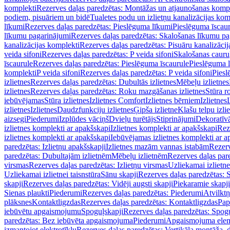
komplekti
Rezerves daļas paredzētas: Montāžas un atjaunošanas komp
podiem, pisuāriem un bidē
Tualetes podu un izlietņu kanalizācijas kom
līkumi
Rezerves daļas paredzētas: Pieslēguma līkumi
Pieslēguma īscau
līkumu pagarinājumi
Rezerves daļas paredzētas: Skalošanas līkumu p
kanalizācijas komplekti
Rezerves daļas paredzētas: Pisuāru kanalizāci
veida sifoni
Rezerves daļas paredzētas: P veida sifoni
Skalošanas cauru
īscaurule
Rezerves daļas paredzētas: Pieslēguma īscaurule
Pieslēguma 
komplekti
P veida sifoni
Rezerves daļas paredzētas: P veida sifoni
Piesl
izlietnes
Rezerves daļas paredzētas: Dubultās izlietnes
Mēbeļu izlietnes
izlietnes
Rezerves daļas paredzētas: Roku mazgāšanas izlietnes
Stūra r
iebūvējamas
Stūra izlietnes
Izlietnes Comfort
Izlietnes bērniem
Izlietnes
izlietnes
Izlietnes
Daudzfunkciju izlietnes
Ģipša izlietne
Klašu telpu izli
aizsegi
Piederumi
Izplūdes vāciņš
Dvieļu turētājs
Stiprinājumi
Dekoratīv
izlietnes komplekti ar apakšskapi
Izlietnes komplekti ar apakšskapi
Rez
izlietnes komplekti ar apakšskapi
Iebūvējamas izlietnes komplekti ar a
paredzētas: Izlietņu apakšskapji
Izlietnes mazām vannas istabām
Rezerv
paredzētas: Dubultajām izlietnēm
Mēbeļu izlietnēm
Rezerves daļas par
virsmas
Rezerves daļas paredzētas: Izlietņu virsmas
Uzliekamai izlietn
Uzliekamai izlietnei taisnstūra
Sānu skapji
Rezerves daļas paredzētas: 
skapji
Rezerves daļas paredzētas: Vidēji augsti skapji
Piekaramie skapji
Sienas plaukti
Piederumi
Rezerves daļas paredzētas: Piederumi
Atvilktņ
plāksnes
Kontaktligzdas
Rezerves daļas paredzētas: Kontaktligzdas
Pap
iebūvētu apgaismojumu
Spoguļskapji
Rezerves daļas paredzētas: Spog
paredzētas: Bez iebūvēta apgaismojuma
Piederumi
Apgaismojuma elem
izmantojot elektrotīklu
Rezerves daļas paredzētas: Vertikāla montāža, d