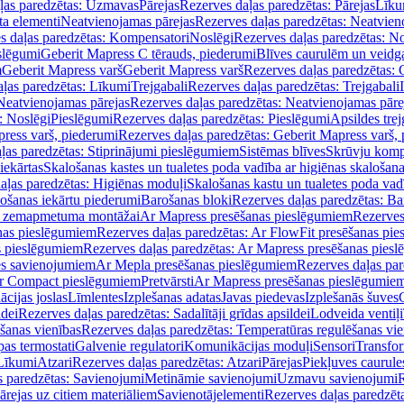
ļas paredzētas: Uzmavas
Pārejas
Rezerves daļas paredzētas: Pārejas
Līku
ta elementi
Neatvienojamas pārejas
Rezerves daļas paredzētas: Neatvien
s daļas paredzētas: Kompensatori
Noslēgi
Rezerves daļas paredzētas: No
slēgumi
Geberit Mapress C tērauds, piederumi
Blīves caurulēm un veidg
m
Geberit Mapress varš
Geberit Mapress varš
Rezerves daļas paredzētas: 
ļas paredzētas: Līkumi
Trejgabali
Rezerves daļas paredzētas: Trejgabali
Neatvienojamas pārejas
Rezerves daļas paredzētas: Neatvienojamas pāre
: Noslēgi
Pieslēgumi
Rezerves daļas paredzētas: Pieslēgumi
Apsildes trej
ress varš, piederumi
Rezerves daļas paredzētas: Geberit Mapress varš,
ļas paredzētas: Stiprinājumi pieslēgumiem
Sistēmas blīves
Skrūvju komp
iekārtas
Skalošanas kastes un tualetes poda vadība ar higiēnas skalošana
aļas paredzētas: Higiēnas moduļi
Skalošanas kastu un tualetes poda vad
lošanas iekārtu piederumi
Barošanas bloki
Rezerves daļas paredzētas: Ba
iļi zemapmetuma montāžai
Ar Mapress presēšanas pieslēgumiem
Rezerves
nas pieslēgumiem
Rezerves daļas paredzētas: Ar FlowFit presēšanas pi
s pieslēgumiem
Rezerves daļas paredzētas: Ar Mapress presēšanas pies
es savienojumiem
Ar Mepla presēšanas pieslēgumiem
Rezerves daļas pa
Ar Compact pieslēgumiem
Pretvārsti
Ar Mapress presēšanas pieslēgumie
ācijas joslas
Līmlentes
Izplešanas adatas
Javas piedevas
Izplešanās šuves
ldei
Rezerves daļas paredzētas: Sadalītāji grīdas apsildei
Lodveida ventiļi
šanas vienības
Rezerves daļas paredzētas: Temperatūras regulēšanas vie
pas termostati
Galvenie regulatori
Komunikācijas moduļi
Sensori
Transfor
Līkumi
Atzari
Rezerves daļas paredzētas: Atzari
Pārejas
Piekļuves caurule
s paredzētas: Savienojumi
Metināmie savienojumi
Uzmavu savienojumi
R
ārejas uz citiem materiāliem
Savienotājelementi
Rezerves daļas paredzēt