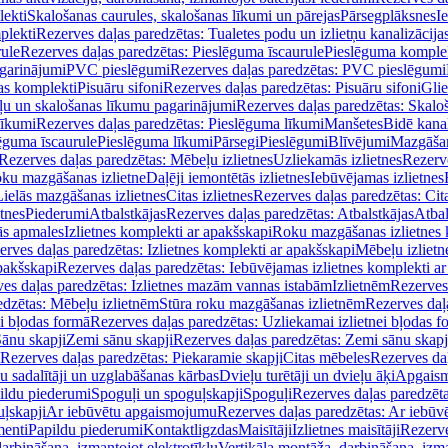
lekti
Skalošanas caurules, skalošanas līkumi un pārejas
Pārsegplāksnes
I
plekti
Rezerves daļas paredzētas: Tualetes podu un izlietņu kanalizācija
rule
Rezerves daļas paredzētas: Pieslēguma īscaurule
Pieslēguma komple
agarinājumi
PVC pieslēgumi
Rezerves daļas paredzētas: PVC pieslēgumi
jas komplekti
Pisuāru sifoni
Rezerves daļas paredzētas: Pisuāru sifoni
Glie
ļu un skalošanas līkumu pagarinājumi
Rezerves daļas paredzētas: Skalo
līkumi
Rezerves daļas paredzētas: Pieslēguma līkumi
Manšetes
Bidē kanal
ēguma īscaurule
Pieslēguma līkumi
Pārsegi
Pieslēgumi
Blīvējumi
Mazgāšan
Rezerves daļas paredzētas: Mēbeļu izlietnes
Uzliekamās izlietnes
Rezerve
oku mazgāšanas izlietne
Daļēji iemontētās izlietnes
Iebūvējamas izlietnes
Lielās mazgāšanas izlietnes
Citas izlietnes
Rezerves daļas paredzētas: Cita
etnes
Piederumi
Atbalstkājas
Rezerves daļas paredzētas: Atbalstkājas
Atbal
ās apmales
Izlietnes komplekti ar apakšskapi
Roku mazgāšanas izlietnes 
erves daļas paredzētas: Izlietnes komplekti ar apakšskapi
Mēbeļu izlietn
pakšskapi
Rezerves daļas paredzētas: Iebūvējamas izlietnes komplekti a
es daļas paredzētas: Izlietnes mazām vannas istabām
Izlietnēm
Rezerves 
edzētas: Mēbeļu izlietnēm
Stūra roku mazgāšanas izlietnēm
Rezerves daļ
ei bļodas formā
Rezerves daļas paredzētas: Uzliekamai izlietnei bļodas f
Sānu skapji
Zemi sānu skapji
Rezerves daļas paredzētas: Zemi sānu skapj
Rezerves daļas paredzētas: Piekaramie skapji
Citas mēbeles
Rezerves daļ
u sadalītāji un uzglabāšanas kārbas
Dvieļu turētāji un dvieļu āķi
Apgaism
ildu piederumi
Spoguļi un spoguļskapji
Spoguļi
Rezerves daļas paredzēta
uļskapji
Ar iebūvētu apgaismojumu
Rezerves daļas paredzētas: Ar iebū
enti
Papildu piederumi
Kontaktligzdas
Maisītāji
Izlietnes maisītāji
Rezerve
arbināšana, izmantojot elektrotīklu
Vertikāla montāža, darbināšana, izma