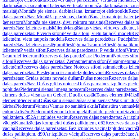
darbināšana, izmantojot baterijas
Vertikāla montāža, darbināšana, izma
maisītājs
Montāža pie sienas, darbināšana, izmantojot elektrotīklu
Rezer
daļas paredzētas: Montāža pie sienas, darbināšana, izmantojot baterija
ģeneratoru
Montāža pie sienas, divu rokturu maisītājs
Rezerves daļas pa
paredzētas: Izlietnes maisītājiem
Mazgāšanas vietas, virtuves izlietņu, i
daļas paredzētas: P veida sifoni
P veida sifoni, vietu taupoši modeļi
Reze
izlietnēm, vietu taupošs modelis
Rezerves daļas paredzētas: Pudeļsifoni
paredzētas: Izlietnes pieslēgumi
Pieslēguma īscaurule
Pieslēguma līkum
izlietnēm
P veida sifoni
Rezerves daļas paredzētas: P veida sifoni
Virtuv
īscaurule
Piederumi
Rezerves daļas paredzētas: Piederumi
Noteces sifo
sifoni
Rezerves daļas paredzētas: Zemapmetuma sifoni
Virsapmetuma s
izlietnēm
Rezerves daļas paredzētas: Noteces sifoni saimniecības izlie
daļas paredzētas: Pieslēguma īscaurule
Izplūdes vārsti
Rezerves daļas pa
paredzētas: Grīdas ūdens novade dušām
Dušas noteces
Rezerves daļas
daļas paredzētas: Dušas grīdas noteces
Dušas pamatnes izplūdes piede
noplūdes
Piederumi sienas līmeņa notecēm
Rezerves daļas paredzētas:
akmens dušas virsmas un Geberit Duofix uzstādīšanas elementi
Mākslī
elementi
Piederumi
Dušas sānu sienas
Dušas sānu sienas
“Walk-in” duša
kārbas
Piederumi
Vannas
Vannas no sanitārā akrila
Taisnstūra vannas
Mā
enkurskrūvēm
Piederumi
Remonta komplekti
Papildu piederumi
Savien
paliktņiem, d52
Ar izplūdes vāciņu
Rezerves daļas paredzētas: Ar izpl
vāciņš
Kanalizācijas komplekti dušas paliktņiem, d62
Rezerves daļas p
vāciņa
Rezerves daļas paredzētas: Bez izplūdes vāciņa
Izplūdes vāciņš
dušas paliktņiem, d90
Ar izplūdes vāciņu
Rezerves daļas paredzētas: A