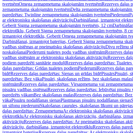
tvertnēm
Omega zemapmetuma skalojamām tvertnēm
Rezerves daļas 
zemapmetuma skalojamām tvertnēm
Delta zemapmetuma skalojamām 
paredzētas: Twinline zemapmetuma skalojamām tvertnēm
Piederumi
Pa
ar elektronisku skalošanas aktivizāciju
Darbināšanai, izmantojot elek
Geberit Sigma zemapmetuma skalojamām tvertnēm, 12 cm
Darbināšan
elektrotīklu, Geberit Sigma zemapmetuma skalojamām tvertnēm, 8 c
izmantojot elektrotīklu, Geberit Omega zemapmetuma skalojamām tv
Darbināšanai, izmantojot baterijas, Geberit Sigma zemapmetuma ska
vadības sistēmas ar pneimatisku skalošanas aktivizāciju
Divu režīmu s
noskalošanai
Piederumi tualetes podu vadības sistēmām
Rezerves daļas
vadības sistēmām ar elektronisku skalošanas aktivizāciju
Rezerves daļa
podiem paredzēti sanitārie moduļi
Rezerves daļas paredzētas: Tualetes
daļas paredzētas: Grīdas tualetes podiem
Piederumi
Rezerves daļas par
bidē
Rezerves daļas paredzētas: Sienas un grīdas bidē
Pisuārs
Pisuāri, 
paredzētas: Bez vāka
Pisuāri, skalošanas režīms, bez skalošanas malas
sistēmām
Rezerves daļas paredzētas: Virsapmetuma vai zemapmetuma 
pisuāru vadības sistēmai
Rezerves daļas paredzētas: Iebūvētai pisuāru 
paredzēts vākam
Bez skalošanas malas
Rezerves daļas paredzētas: Bez
vāka
Pisuāru nodalīšanas sienas
Plastmasas pisuāru nodalīšanas sienas
S
un sifonu piederumi
Skalošanas caurules, skalošanas līkumi un pārejas
daļas paredzētas: Zemapmetuma
Ar elektronisku skalošanas aktivizācij
elektrotīklu
Ar elektronisku skalošanas aktivizāciju, darbināšana, izman
aktivizāciju
Rezerves daļas paredzētas: Ar pneimatisku skalošanas akti
aktivizāciju, darbināšana, izmantojot elektrotīklu
Rezerves daļas paredz
izmantojot baterijas
Rezerves daļas paredzētas: Ar elektronisku skalošan