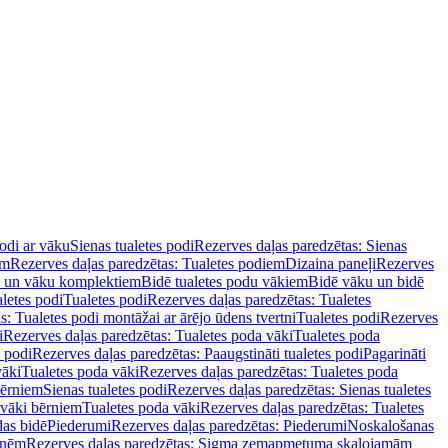
podi ar vāku
Sienas tualetes podi
Rezerves daļas paredzētas: Sienas
em
Rezerves daļas paredzētas: Tualetes podiem
Dizaina paneļi
Rezerves
u un vāku komplektiem
Bidē tualetes podu vākiem
Bidē vāku un bidē
aletes podi
Tualetes podi
Rezerves daļas paredzētas: Tualetes
s: Tualetes podi montāžai ar ārējo ūdens tvertni
Tualetes podi
Rezerves
i
Rezerves daļas paredzētas: Tualetes poda vāki
Tualetes poda
s podi
Rezerves daļas paredzētas: Paaugstināti tualetes podi
Pagarināti
vāki
Tualetes poda vāki
Rezerves daļas paredzētas: Tualetes poda
bērniem
Sienas tualetes podi
Rezerves daļas paredzētas: Sienas tualetes
 vāki bērniem
Tualetes poda vāki
Rezerves daļas paredzētas: Tualetes
das bidē
Piederumi
Rezerves daļas paredzētas: Piederumi
Noskalošanas
tnēm
Rezerves daļas paredzētas: Sigma zemapmetuma skalojamām