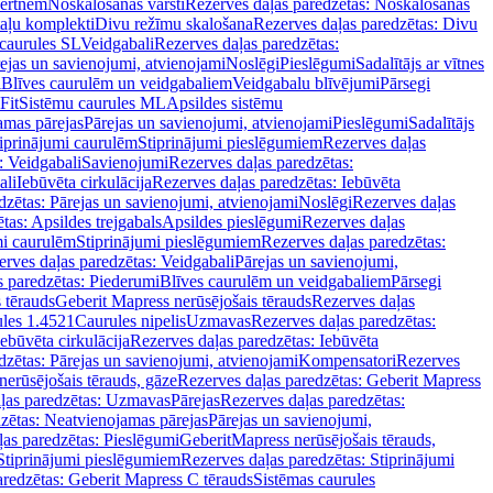
vertnēm
Noskalošanas vārsti
Rezerves daļas paredzētas: Noskalošanas
taļu komplekti
Divu režīmu skalošana
Rezerves daļas paredzētas: Divu
caurules SL
Veidgabali
Rezerves daļas paredzētas:
ejas un savienojumi, atvienojami
Noslēgi
Pieslēgumi
Sadalītājs ar vītnes
i
Blīves caurulēm un veidgabaliem
Veidgabalu blīvējumi
Pārsegi
Fit
Sistēmu caurules ML
Apsildes sistēmu
amas pārejas
Pārejas un savienojumi, atvienojami
Pieslēgumi
Sadalītājs
iprinājumi caurulēm
Stiprinājumi pieslēgumiem
Rezerves daļas
: Veidgabali
Savienojumi
Rezerves daļas paredzētas:
ali
Iebūvēta cirkulācija
Rezerves daļas paredzētas: Iebūvēta
dzētas: Pārejas un savienojumi, atvienojami
Noslēgi
Rezerves daļas
tas: Apsildes trejgabals
Apsildes pieslēgumi
Rezerves daļas
mi caurulēm
Stiprinājumi pieslēgumiem
Rezerves daļas paredzētas:
rves daļas paredzētas: Veidgabali
Pārejas un savienojumi,
s paredzētas: Piederumi
Blīves caurulēm un veidgabaliem
Pārsegi
 tērauds
Geberit Mapress nerūsējošais tērauds
Rezerves daļas
ules 1.4521
Caurules nipelis
Uzmavas
Rezerves daļas paredzētas:
Iebūvēta cirkulācija
Rezerves daļas paredzētas: Iebūvēta
dzētas: Pārejas un savienojumi, atvienojami
Kompensatori
Rezerves
nerūsējošais tērauds, gāze
Rezerves daļas paredzētas: Geberit Mapress
ļas paredzētas: Uzmavas
Pārejas
Rezerves daļas paredzētas:
zētas: Neatvienojamas pārejas
Pārejas un savienojumi,
ļas paredzētas: Pieslēgumi
GeberitMapress nerūsējošais tērauds,
Stiprinājumi pieslēgumiem
Rezerves daļas paredzētas: Stiprinājumi
aredzētas: Geberit Mapress C tērauds
Sistēmas caurules