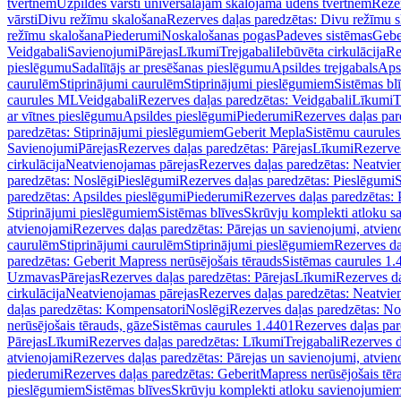
tvertnēm
Uzpildes vārsti universālajām skalojamā ūdens tvertnēm
Rezer
vārsti
Divu režīmu skalošana
Rezerves daļas paredzētas: Divu režīmu 
režīmu skalošana
Piederumi
Noskalošanas pogas
Padeves sistēmas
Gebe
Veidgabali
Savienojumi
Pārejas
Līkumi
Trejgabali
Iebūvēta cirkulācija
Re
pieslēgumu
Sadalītājs ar presēšanas pieslēgumu
Apsildes trejgabals
Apsi
caurulēm
Stiprinājumi caurulēm
Stiprinājumi pieslēgumiem
Sistēmas bl
caurules ML
Veidgabali
Rezerves daļas paredzētas: Veidgabali
Līkumi
T
ar vītnes pieslēgumu
Apsildes pieslēgumi
Piederumi
Rezerves daļas par
paredzētas: Stiprinājumi pieslēgumiem
Geberit Mepla
Sistēmu caurule
Savienojumi
Pārejas
Rezerves daļas paredzētas: Pārejas
Līkumi
Rezerves
cirkulācija
Neatvienojamas pārejas
Rezerves daļas paredzētas: Neatvie
paredzētas: Noslēgi
Pieslēgumi
Rezerves daļas paredzētas: Pieslēgumi
S
paredzētas: Apsildes pieslēgumi
Piederumi
Rezerves daļas paredzētas:
Stiprinājumi pieslēgumiem
Sistēmas blīves
Skrūvju komplekti atloku 
atvienojami
Rezerves daļas paredzētas: Pārejas un savienojumi, atvien
caurulēm
Stiprinājumi caurulēm
Stiprinājumi pieslēgumiem
Rezerves da
paredzētas: Geberit Mapress nerūsējošais tērauds
Sistēmas caurules 1.
Uzmavas
Pārejas
Rezerves daļas paredzētas: Pārejas
Līkumi
Rezerves da
cirkulācija
Neatvienojamas pārejas
Rezerves daļas paredzētas: Neatvie
daļas paredzētas: Kompensatori
Noslēgi
Rezerves daļas paredzētas: No
nerūsējošais tērauds, gāze
Sistēmas caurules 1.4401
Rezerves daļas par
Pārejas
Līkumi
Rezerves daļas paredzētas: Līkumi
Trejgabali
Rezerves d
atvienojami
Rezerves daļas paredzētas: Pārejas un savienojumi, atvien
piederumi
Rezerves daļas paredzētas: GeberitMapress nerūsējošais tēr
pieslēgumiem
Sistēmas blīves
Skrūvju komplekti atloku savienojumie