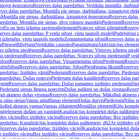
ntojot ģeneratoru
Rezerves daļas paredzētas: Vertikāla montāža, darbinā
ves daļas paredzētas: Montāža pie sienas, darbināšana, izmantojot elekt
s
Montāža pie sienas, darbināšana, izmantojot ģeneratoru
Rezerves daļas 
redzētas: Montāža pie sienas, divu rokturu maisītājs
Piederumi
Rezerves
erīču un lieto izlietņu savienotājelementi
Noteces sifoni izlietnēm
Rezerve
rves daļas paredzētas: P veida sifoni, vietu taupoši modeļi
Pudeļsifoni 
 izlietnēm, vietu taupošs modelis
Zemapmetuma sifoni
Rezerves daļas 
i
Pārsegi
Blīvējumi
Vertikālās caurules
Pagarinājumi
Aktivizācijas element
es izlietņu pieslēgumi
Rezerves daļas paredzētas: Virtuves izlietņu pies
nu piederumi
Rezerves daļas paredzētas: Noteces sifonu piederumi
P veid
ifoni
Rezerves daļas paredzētas: Virsapmetuma sifoni
Pieslēgumi
Rezerve
tnēm
Sifoni
Rezerves daļas paredzētas: Sifoni
Pieslēguma līkumi
Rezerves 
redzētas: Izplūdes vārsti
Piederumi
Rezerves daļas paredzētas: Piederu
 paredzētas: Dušas noteces
Piederumi dušas kanāliem
Rezerves daļas par
rumi
Rezerves daļas paredzētas: Dušas pamatnes izplūdes piederumi
Sie
 Piederumi sienas līmeņa notecēm
Dušas paliktņi un dušas virsmas
Rezerv
gā akmens dušas virsmas
Rezerves daļas paredzētas: Mākslīgā akmens 
s sānu sienas
Vannu atdalīšanas elementi
Dušas durvis
Piederumi
Nišas n
kslīgā akmens vannas
Vannas zīdaiņiem
Montāžas elementi
Kāju komplek
otājelementi dušām un vannām
Kanalizācijas komplekti dušas paliktņie
ūdes vāciņu
Bez izplūdes vāciņa
Rezerves daļas paredzētas: Bez izplūdes
aredzētas: Kanalizācijas komplekti dušas paliktņiem, d62
Ar izplūdes v
Rezerves daļas paredzētas: Izplūdes vāciņš
Kanalizācijas komplekti duša
r izplūdes vāciņu
Bez izplūdes vāciņa
Rezerves daļas paredzētas: Bez iz