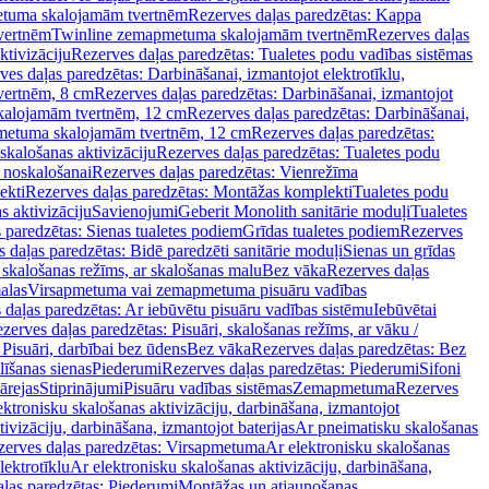
tuma skalojamām tvertnēm
Rezerves daļas paredzētas: Kappa
vertnēm
Twinline zemapmetuma skalojamām tvertnēm
Rezerves daļas
ktivizāciju
Rezerves daļas paredzētas: Tualetes podu vadības sistēmas
ves daļas paredzētas: Darbināšanai, izmantojot elektrotīklu,
vertnēm, 8 cm
Rezerves daļas paredzētas: Darbināšanai, izmantojot
skalojamām tvertnēm, 12 cm
Rezerves daļas paredzētas: Darbināšanai,
apmetuma skalojamām tvertnēm, 12 cm
Rezerves daļas paredzētas:
skalošanas aktivizāciju
Rezerves daļas paredzētas: Tualetes podu
 noskalošanai
Rezerves daļas paredzētas: Vienrežīma
ekti
Rezerves daļas paredzētas: Montāžas komplekti
Tualetes podu
s aktivizāciju
Savienojumi
Geberit Monolith sanitārie moduļi
Tualetes
 paredzētas: Sienas tualetes podiem
Grīdas tualetes podiem
Rezerves
 daļas paredzētas: Bidē paredzēti sanitārie moduļi
Sienas un grīdas
, skalošanas režīms, ar skalošanas malu
Bez vāka
Rezerves daļas
alas
Virsapmetuma vai zemapmetuma pisuāru vadības
 daļas paredzētas: Ar iebūvētu pisuāru vadības sistēmu
Iebūvētai
zerves daļas paredzētas: Pisuāri, skalošanas režīms, ar vāku /
 Pisuāri, darbībai bez ūdens
Bez vāka
Rezerves daļas paredzētas: Bez
līšanas sienas
Piederumi
Rezerves daļas paredzētas: Piederumi
Sifoni
ārejas
Stiprinājumi
Pisuāru vadības sistēmas
Zemapmetuma
Rezerves
ektronisku skalošanas aktivizāciju, darbināšana, izmantojot
ivizāciju, darbināšana, izmantojot baterijas
Ar pneimatisku skalošanas
zerves daļas paredzētas: Virsapmetuma
Ar elektronisku skalošanas
lektrotīklu
Ar elektronisku skalošanas aktivizāciju, darbināšana,
ļas paredzētas: Piederumi
Montāžas un atjaunošanas