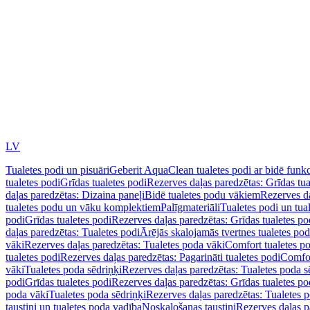
LV
Tualetes podi un pisuāri
Geberit AquaClean tualetes podi ar bidē funkc
tualetes podi
Grīdas tualetes podi
Rezerves daļas paredzētas: Grīdas tua
daļas paredzētas: Dizaina paneļi
Bidē tualetes podu vākiem
Rezerves da
tualetes podu un vāku komplektiem
Palīgmateriāli
Tualetes podi un tua
podi
Grīdas tualetes podi
Rezerves daļas paredzētas: Grīdas tualetes po
daļas paredzētas: Tualetes podi
Ārējās skalojamās tvertnes tualetes po
vāki
Rezerves daļas paredzētas: Tualetes poda vāki
Comfort tualetes p
tualetes podi
Rezerves daļas paredzētas: Pagarināti tualetes podi
Comfor
vāki
Tualetes poda sēdriņķi
Rezerves daļas paredzētas: Tualetes poda s
podi
Grīdas tualetes podi
Rezerves daļas paredzētas: Grīdas tualetes po
poda vāki
Tualetes poda sēdriņķi
Rezerves daļas paredzētas: Tualetes p
taustiņi un tualetes poda vadība
Noskalošanas taustiņi
Rezerves daļas p