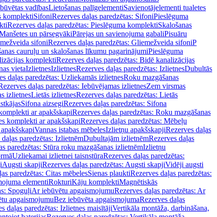
ebūvētas vadības
Lietošanas palīgelementi
Savienotājelementi tualetes
s komplekti
Sifoni
Rezerves daļas paredzētas: Sifoni
Pieslēguma
kti
Rezerves daļas paredzētas: Pieslēguma komplekti
Skalošanas
Manšetes un pārsegvāki
Pārejas un savienojuma gabali
Pisuāru
mežveida sifoni
Rezerves daļas paredzētas: Gliemežveida sifoni
P
šanas cauruļu un skalošanas līkumu pagarinājumi
Pieslēguma
izācijas komplekti
Rezerves daļas paredzētas: Bidē kanalizācijas
as vieta
Izlietnes
Izlietnes
Rezerves daļas paredzētas: Izlietnes
Dubultās
s daļas paredzētas: Uzliekamās izlietnes
Roku mazgāšanas
Rezerves daļas paredzētas: Iebūvējamas izlietnes
Zem virsmas
s izlietnes
Lietās izlietnes
Rezerves daļas paredzētas: Lietās
stkājas
Sifona aizsegi
Rezerves daļas paredzētas: Sifona
komplekti ar apakšskapi
Rezerves daļas paredzētas: Roku mazgāšanas
es komplekti ar apakšskapi
Rezerves daļas paredzētas: Mēbeļu
r apakšskapi
Vannas istabas mēbeles
Izlietņu apakšskapji
Rezerves daļas
daļas paredzētas: Izlietnēm
Dubultajām izlietnēm
Rezerves daļas
as paredzētas: Stūra roku mazgāšanas izlietnēm
Izlietņu
ormā
Uzliekamai izlietnei taisnstūra
Rezerves daļas paredzētas:
i
Augsti skapji
Rezerves daļas paredzētas: Augsti skapji
Vidēji augsti
as paredzētas: Citas mēbeles
Sienas plaukti
Rezerves daļas paredzētas:
ojuma elementi
Rokturi
Kāju komplekti
Magnētiskās
s: Spoguļi
Ar iebūvētu apgaismojumu
Rezerves daļas paredzētas: Ar
vētu apgaismojumu
Bez iebūvēta apgaismojuma
Rezerves daļas
s daļas paredzētas: Izlietnes maisītāji
Vertikāla montāža, darbināšana,
ntojot baterijas
Rezerves daļas paredzētas: Vertikāla montāža,