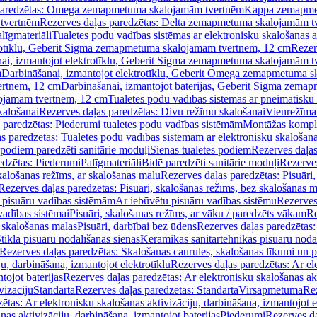
paredzētas: Omega zemapmetuma skalojamām tvertnēm
Kappa zemapme
tvertnēm
Rezerves daļas paredzētas: Delta zemapmetuma skalojamām t
līgmateriāli
Tualetes podu vadības sistēmas ar elektronisku skalošanas a
trotīklu, Geberit Sigma zemapmetuma skalojamām tvertnēm, 12 cm
Rezer
ai, izmantojot elektrotīklu, Geberit Sigma zemapmetuma skalojamām t
m
Darbināšanai, izmantojot elektrotīklu, Geberit Omega zemapmetuma 
ertnēm, 12 cm
Darbināšanai, izmantojot baterijas, Geberit Sigma zem
lojamām tvertnēm, 12 cm
Tualetes podu vadības sistēmas ar pneimatisku 
kalošanai
Rezerves daļas paredzētas: Divu režīmu skalošanai
Vienrežīma
 paredzētas: Piederumi tualetes podu vadības sistēmām
Montāžas kompl
s paredzētas: Tualetes podu vadības sistēmām ar elektronisku skalošana
 podiem paredzēti sanitārie moduļi
Sienas tualetes podiem
Rezerves daļas
edzētas: Piederumi
Palīgmateriāli
Bidē paredzēti sanitārie moduļi
Rezerves
skalošanas režīms, ar skalošanas malu
Rezerves daļas paredzētas: Pisuāri
Rezerves daļas paredzētas: Pisuāri, skalošanas režīms, bez skalošanas m
pisuāru vadības sistēmām
Ar iebūvētu pisuāru vadības sistēmu
Rezerves
vadības sistēmai
Pisuāri, skalošanas režīms, ar vāku / paredzēts vākam
Re
 skalošanas malas
Pisuāri, darbībai bez ūdens
Rezerves daļas paredzētas:
tikla pisuāru nodalīšanas sienas
Keramikas sanitārtehnikas pisuāru noda
Rezerves daļas paredzētas: Skalošanas caurules, skalošanas līkumi un p
u, darbināšana, izmantojot elektrotīklu
Rezerves daļas paredzētas: Ar el
tojot baterijas
Rezerves daļas paredzētas: Ar elektronisku skalošanas akt
vizāciju
Standarta
Rezerves daļas paredzētas: Standarta
Virsapmetuma
Re
ētas: Ar elektronisku skalošanas aktivizāciju, darbināšana, izmantojot e
as aktivizāciju, darbināšana, izmantojot baterijas
Piederumi
Rezerves da