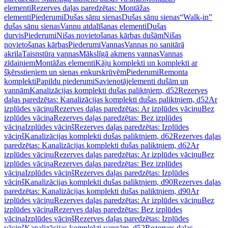
elementi
Rezerves daļas paredzētas: Montāžas
elementi
Piederumi
Dušas sānu sienas
Dušas sānu sienas
“Walk-in”
dušas sānu sienas
Vannu atdalīšanas elementi
Dušas
durvis
Piederumi
Nišas novietošanas kārbas dušām
Nišas
novietošanas kārbas
Piederumi
Vannas
Vannas no sanitārā
akrila
Taisnstūra vannas
Mākslīgā akmens vannas
Vannas
zīdaiņiem
Montāžas elementi
Kāju komplekti un komplekti ar
šķērsstieņiem un sienas enkurskrūvēm
Piederumi
Remonta
komplekti
Papildu piederumi
Savienotājelementi dušām un
vannām
Kanalizācijas komplekti dušas paliktņiem, d52
Rezerves
daļas paredzētas: Kanalizācijas komplekti dušas paliktņiem, d52
Ar
izplūdes vāciņu
Rezerves daļas paredzētas: Ar izplūdes vāciņu
Bez
izplūdes vāciņa
Rezerves daļas paredzētas: Bez izplūdes
vāciņa
Izplūdes vāciņš
Rezerves daļas paredzētas: Izplūdes
vāciņš
Kanalizācijas komplekti dušas paliktņiem, d62
Rezerves daļas
paredzētas: Kanalizācijas komplekti dušas paliktņiem, d62
Ar
izplūdes vāciņu
Rezerves daļas paredzētas: Ar izplūdes vāciņu
Bez
izplūdes vāciņa
Rezerves daļas paredzētas: Bez izplūdes
vāciņa
Izplūdes vāciņš
Rezerves daļas paredzētas: Izplūdes
vāciņš
Kanalizācijas komplekti dušas paliktņiem, d90
Rezerves daļas
paredzētas: Kanalizācijas komplekti dušas paliktņiem, d90
Ar
izplūdes vāciņu
Rezerves daļas paredzētas: Ar izplūdes vāciņu
Bez
izplūdes vāciņa
Rezerves daļas paredzētas: Bez izplūdes
vāciņa
Izplūdes vāciņš
Rezerves daļas paredzētas: Izplūdes
vāciņš
Kanalizācijas komplekti vannām, d52
Rezerves daļas