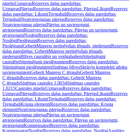
nipelis
Uzmavas
Rezerves daļas paredzētas:
Uzmavas
Pārejas
Rezerves daļas paredzētas: Pārejas
Līkumi
Rezerves
daļas paredzētas: Līkumi
Trejgabali
Rezerves daļas paredzētas:
Trejgabali
Neatvienojamas pārejas
Rezerves daļas paredzētas:
Neatvienojamas pārejas
Pārejas un savienojumi,
atvienojami
Rezerves daļas paredzētas: Pārejas un savienojumi,
atvienojami
Noslēgi
Rezerves daļas paredzētas:
Noslēgi
Pieslēgumi
Rezerves daļas paredzētas:
Pieslēgumi
GeberitMapress nerūsējošais tērauds, piederumi
Rezerves
daļas paredzētas: GeberitMapress nerūsējošais tērauds,
piederumi
Blīves caurulēm un veidgabaliem
Stiprinājumi
caurulēm
Stiprinājumi pieslēgumiem
Rezerves daļas paredzētas:
Stiprinājumi pieslēgumiem
Sistēmas blīves
Skrūvju komplekti atloku
savienojumiem
Geberit Mapress C tērauds
Geberit Mapress
C tērauds
Rezerves daļas paredzētas: Geberit Mapress
C tērauds
Sistēmas caurules 1.0034
Sistēmas caurules
1.0215
Caurules nipelis
Uzmavas
Rezerves daļas paredzētas:
Uzmavas
Pārejas
Rezerves daļas paredzētas: Pārejas
Līkumi
Rezerves
daļas paredzētas: Līkumi
Trejgabali
Rezerves daļas paredzētas:
Trejgabali
Krusta elementi
Rezerves daļas paredzētas: Krusta
elementi
Neatvienojamas pārejas
Rezerves daļas paredzētas:
Neatvienojamas pārejas
Pārejas un savienojumi,
atvienojami
Rezerves daļas paredzētas: Pārejas un savienojumi,
atvienojami
Kompensatori
Rezerves daļas paredzētas:
Kompensatori
Noslēgi
Rezerves daļas paredzētas: Noslēgi
Apsildes