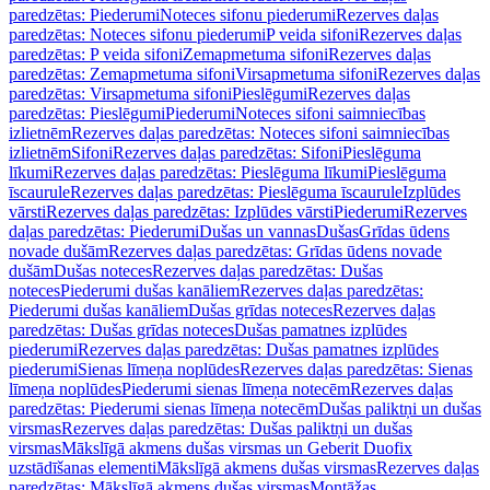
paredzētas: Piederumi
Noteces sifonu piederumi
Rezerves daļas
paredzētas: Noteces sifonu piederumi
P veida sifoni
Rezerves daļas
paredzētas: P veida sifoni
Zemapmetuma sifoni
Rezerves daļas
paredzētas: Zemapmetuma sifoni
Virsapmetuma sifoni
Rezerves daļas
paredzētas: Virsapmetuma sifoni
Pieslēgumi
Rezerves daļas
paredzētas: Pieslēgumi
Piederumi
Noteces sifoni saimniecības
izlietnēm
Rezerves daļas paredzētas: Noteces sifoni saimniecības
izlietnēm
Sifoni
Rezerves daļas paredzētas: Sifoni
Pieslēguma
līkumi
Rezerves daļas paredzētas: Pieslēguma līkumi
Pieslēguma
īscaurule
Rezerves daļas paredzētas: Pieslēguma īscaurule
Izplūdes
vārsti
Rezerves daļas paredzētas: Izplūdes vārsti
Piederumi
Rezerves
daļas paredzētas: Piederumi
Dušas un vannas
Dušas
Grīdas ūdens
novade dušām
Rezerves daļas paredzētas: Grīdas ūdens novade
dušām
Dušas noteces
Rezerves daļas paredzētas: Dušas
noteces
Piederumi dušas kanāliem
Rezerves daļas paredzētas:
Piederumi dušas kanāliem
Dušas grīdas noteces
Rezerves daļas
paredzētas: Dušas grīdas noteces
Dušas pamatnes izplūdes
piederumi
Rezerves daļas paredzētas: Dušas pamatnes izplūdes
piederumi
Sienas līmeņa noplūdes
Rezerves daļas paredzētas: Sienas
līmeņa noplūdes
Piederumi sienas līmeņa notecēm
Rezerves daļas
paredzētas: Piederumi sienas līmeņa notecēm
Dušas paliktņi un dušas
virsmas
Rezerves daļas paredzētas: Dušas paliktņi un dušas
virsmas
Mākslīgā akmens dušas virsmas un Geberit Duofix
uzstādīšanas elementi
Mākslīgā akmens dušas virsmas
Rezerves daļas
paredzētas: Mākslīgā akmens dušas virsmas
Montāžas