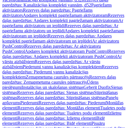
paredzētas: Kanalizācijas komplekti vannām, d52
Pagriežams
aktivizators
Rezerves daļas paredzētas: Pagriežams
aktivizators
Apdares komplekti pagriežamam aktivizatoram
Rezerves
daļas paredzētas: Apdares komplekti pagriežamam aktivizatoram
Ar
pagriežamu aktivizatoru un ieplūdi
Rezerves daļas paredzētas: Ar
pagriežamu aktivizatoru un ieplūdi
Apdares komplekti pagriežamam
aktivizatoram un ieplūdei
Rezerves daļas paredzētas: Apdares
komplekti pagriežamam aktivizatoram un ieplūdei
Ar aktivizatoru
PushControl
Rezerves daļas paredzētas: Ar aktivizatoru
PushControl
Apdares komplekti aktivizatoram PushControl
Rezerves
daļas paredzētas: Apdares komplekti aktivizatoram PushControl
Ar
vārstu aizbāžņiem
Rezerves daļas paredzētas: Ar vārstu
aizbāžņiem
Piederumi vannu kanalizācijas komplektiem
Rezerves
daļas paredzētas: Piederumi vannu kanalizācijas
komplektiem
Zemapmetuma caurules pārtraucējs
Rezerves daļas
paredzētas: Zemapmetuma caurules pārtraucējs
Ūdens
pieslēgumi
Instalācijas un skalošanas sistēmas
Geberit Duofix
Sienas
sistēmas
Rezerves daļas paredzētas: Sienas sistēmas
Stiprināšanas
sistēmas
Rezerves daļas paredzētas: Stiprināšanas sistēmas
Paneļu
apšuvums
Piederumi
Rezerves daļas paredzētas: Piederumi
Montāžas
elementi
Rezerves daļas paredzētas: Montāžas elementi
Tualetes podu
elementi
Rezerves daļas paredzētas: Tualetes podu elementi
Izlietņu
elementi
Rezerves daļas paredzētas: Izlietņu elementi
Bidē
elementi
Rezerves daļas paredzētas: Bidē elementi
Pisuāru