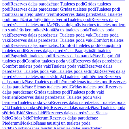
podi
Rezerves daļas paredzētas: Tualetes podi
Grīdas tualetes
podi
Rezerves daļas paredzētas: Grīdas tualetes podi
Tualetes podi
montāžai ar ārējo ūdens tvertni
Rezerves daļas paredzētas: Tualetes
podi montāžai ar ārējo ūdens tvertni
Tualetes podi
Rezerves daļas
paredzētas: Tualetes podi
Ārējās skalojamās tvertnes tualetes podiem,
no sanitārās keramikas
Montāža uz tualetes poda
Tualetes poda
vāki
Rezerves daļas paredzētas: Tualetes poda vāki
Tualetes poda
vāki
Rezerves daļas paredzētas: Tualetes poda vāki
Comfort tualetes
podi
Rezerves daļas paredzētas: Comfort tualetes podi
Paaugstināti
tualetes podi
Rezerves daļas paredzētas: Paaugstināti tualetes
podi
Pagarināti tualetes podi
Rezerves daļas paredzētas: Pagarināti
tualetes podi
Comfort tualetes poda vāki
Rezerves daļas paredzētas:
Comfort tualetes poda vāki
Tualetes poda vāki
Rezerves daļas
paredzētas: Tualetes poda vāki
Tualetes poda sēdriņķi
Rezerves daļas
paredzētas: Tualetes poda sēdriņķi
Tualetes podi bērniem
Rezerves
daļas paredzētas: Tualetes podi bērniem
Sienas tualetes podi
Rezerves
daļas paredzētas: Sienas tualetes podi
Grīdas tualetes podi
Rezerves
daļas paredzētas: Grīdas tualetes podi
Tualetes podu vāki
bērniem
Rezerves daļas paredzētas: Tualetes podu vāki
bērniem
Tualetes poda vāki
Rezerves daļas paredzētas: Tualetes poda
vāki
Tualetes poda sēdriņķi
Rezerves daļas paredzētas: Tualetes poda
sēdriņķi
Bidē
Sienas bidē
Rezerves daļas paredzētas: Sienas
bidē
Grīdas bidē
Piederumi
Rezerves daļas paredzētas:
Piederumi
Noskalošanas taustiņi un tualetes poda
vadība
Noskalošanas taustiņi
Rezerves daļas paredzētas: