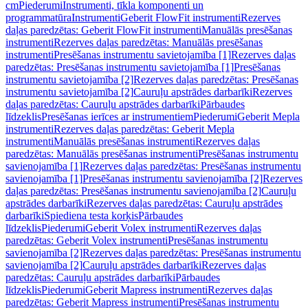
cm
Piederumi
Instrumenti, tīkla komponenti un
programmatūra
Instrumenti
Geberit FlowFit instrumenti
Rezerves
daļas paredzētas: Geberit FlowFit instrumenti
Manuālās presēšanas
instrumenti
Rezerves daļas paredzētas: Manuālās presēšanas
instrumenti
Presēšanas instrumentu savietojamība [1]
Rezerves daļas
paredzētas: Presēšanas instrumentu savietojamība [1]
Presēšanas
instrumentu savietojamība [2]
Rezerves daļas paredzētas: Presēšanas
instrumentu savietojamība [2]
Cauruļu apstrādes darbarīki
Rezerves
daļas paredzētas: Cauruļu apstrādes darbarīki
Pārbaudes
līdzeklis
Presēšanas ierīces ar instrumentiem
Piederumi
Geberit Mepla
instrumenti
Rezerves daļas paredzētas: Geberit Mepla
instrumenti
Manuālās presēšanas instrumenti
Rezerves daļas
paredzētas: Manuālās presēšanas instrumenti
Presēšanas instrumentu
savienojamība [1]
Rezerves daļas paredzētas: Presēšanas instrumentu
savienojamība [1]
Presēšanas instrumentu savienojamība [2]
Rezerves
daļas paredzētas: Presēšanas instrumentu savienojamība [2]
Cauruļu
apstrādes darbarīki
Rezerves daļas paredzētas: Cauruļu apstrādes
darbarīki
Spiediena testa korķis
Pārbaudes
līdzeklis
Piederumi
Geberit Volex instrumenti
Rezerves daļas
paredzētas: Geberit Volex instrumenti
Presēšanas instrumentu
savienojamība [2]
Rezerves daļas paredzētas: Presēšanas instrumentu
savienojamība [2]
Cauruļu apstrādes darbarīki
Rezerves daļas
paredzētas: Cauruļu apstrādes darbarīki
Pārbaudes
līdzeklis
Piederumi
Geberit Mapress instrumenti
Rezerves daļas
paredzētas: Geberit Mapress instrumenti
Presēšanas instrumentu