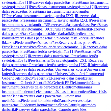
savienojamība [1]
Rezerves daļas paredzētas: Presēšanas instrumentu
savienojamība [1]
Presēšanas instrumentu savienojamība [2]
Rezerves
daļas paredzētas: Presēšanas instrumentu savienojamība
[2]
Presēšanas instrumentu savietojamība [2XL]
Rezerves daļas
paredzētas: Presēšanas instrumentu savietojamība [2XL]
Presēšanas
instrumentu savietojamība [3]
Rezerves daļas paredzētas: Presēšanas
instrumentu savietojamība [3]
Cauruļu apstrādes darbarīki
Rezerves
daļas paredzētas: Cauruļu apstrādes darbarīki
Spiediena testa
korķis
Rezerves daļas paredzētas: Spiediena testa korķis
Pārbaudes
līdzeklis
Piederumi
Presēšanas ierīces
Rezerves daļas paredzētas:
Presēšanas ierīces
Presēšanas ierīču savietojamība [1]
Rezerves daļas
paredzētas: Presēšanas ierīču savietojamība [1]
Presēšanas ierīču
savietojamība [2]
Rezerves daļas paredzētas: Presēšanas ierīču
savietojamība [2]
Presēšanas ierīču savietojamība [2XL]
Rezerves
daļas paredzētas: Presēšanas ierīču savietojamība [2XL]
Universālais
koferis
Rezerves daļas paredzētas: Universālais koferis
Universālais
koferis
Rezerves daļas paredzētas: Universālais koferis
Instrumenti
Geberit Silent-db20/Geberit PE
Rezerves daļas paredzētas:
Instrumenti Geberit Silent-db20/Geberit PE
Elektrometināšanas
instrumenti
Rezerves daļas paredzētas: Elektrometināšanas
instrumenti
Piederumi elektrometināšanas instrumentiem
Simetriskās
metināšanas
Rezerves daļas paredzētas: Simetriskās
metināšanas
Piederumi kontaktmetināšanas
Rezerves daļas
paredzētas: Piederumi kontaktmetināšanas
Cauruļu apstrādes
darbarīki
Rezerves daļas paredzētas: Cauruļu apstrādes