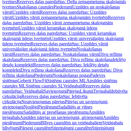
tvertnes
Rezerves daļas paredzētas: Delta zemapmetuma skalojamās
tvertnes
Skalošanas caurules
Piederumi
Uzpildes un noskalošanas
vārsti
Uzpildes vārsti
Rezerves daļas paredzētas: Uzpildes
vārsti
Uzpildes vārsti zemapmetuma skalojamām tvertnēm
Rezerves
daļas paredzētas: Uzpildes vārsti zemapmetuma skalojamām
tvertnēm
Uzpildes vārsti keramikas skalojamā ūdens
tvertnēm
Rezerves daļas paredzētas: Uzpildes vārsti keramikas
skalojamā ūdens tvertnēm
Uzpildes vārsti universālajām skalojamā
ūdens tvertnēm
Rezerves daļas paredzētas: Uzpildes vārsti
universālajām skalojamā ūdens tvertnēm
Noskalošanas
vārsti
Rezerves daļas paredzētas: Noskalošanas vārsti
Divu režīmu
skalošana
Rezerves daļas paredzētas: Divu režīmu skalošana
Iekšējo
detaļu komplekti
Rezerves daļas paredzētas: Iekšējo detaļu
komplekti
Divu režīmu skalošana
Rezerves daļas paredzētas: Divu
režīmu skalošana
Piederumi
Noskalošanas pogas
Padeves
sistēmas
Geberit FlowFit
Sistēmu caurules ML
Apsildes sistēmu
caurules ML
Sistēmu caurules SL
Veidgabali
Rezerves daļas
paredzētas: Veidgabali
Savienojumi
Pārejas
Līkumi
Trejgabali
Iebūvēta
cirkulācija
Rezerves daļas paredzētas: Iebūvēta
cirkulācija
Neatvienojamas pārejas
Pārejas un savienojumi,
atvienojami
Noslēgi
Pieslēgumi
Sadalītājs ar vītnes
pieslēgumu
Sadalītājs ar presēšanas pieslēgumu
Apsildes
trejgabals
Apsildes pārejas un savienojumi, atvienojami
Apsildes
pieslēgumi
Piederumi
Blīves caurulēm un veidgabaliem
Veidgabalu
blīvējumi
Pārsegi caurulēm
Stiprinājumi caurulēm
Stiprinājumi