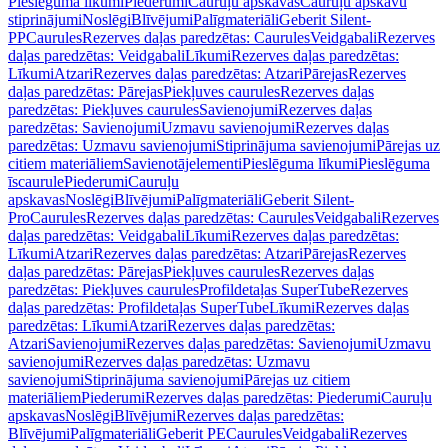
Pieslēguma līkumi
Piederumi
Cauruļu apskavas
Cauruļu apskavu
stiprinājumi
Noslēgi
Blīvējumi
Palīgmateriāli
Geberit Silent-
PP
Caurules
Rezerves daļas paredzētas: Caurules
Veidgabali
Rezerves
daļas paredzētas: Veidgabali
Līkumi
Rezerves daļas paredzētas:
Līkumi
Atzari
Rezerves daļas paredzētas: Atzari
Pārejas
Rezerves
daļas paredzētas: Pārejas
Piekļuves caurules
Rezerves daļas
paredzētas: Piekļuves caurules
Savienojumi
Rezerves daļas
paredzētas: Savienojumi
Uzmavu savienojumi
Rezerves daļas
paredzētas: Uzmavu savienojumi
Stiprinājuma savienojumi
Pārejas uz
citiem materiāliem
Savienotājelementi
Pieslēguma līkumi
Pieslēguma
īscaurule
Piederumi
Cauruļu
apskavas
Noslēgi
Blīvējumi
Palīgmateriāli
Geberit Silent-
Pro
Caurules
Rezerves daļas paredzētas: Caurules
Veidgabali
Rezerves
daļas paredzētas: Veidgabali
Līkumi
Rezerves daļas paredzētas:
Līkumi
Atzari
Rezerves daļas paredzētas: Atzari
Pārejas
Rezerves
daļas paredzētas: Pārejas
Piekļuves caurules
Rezerves daļas
paredzētas: Piekļuves caurules
Profildetaļas SuperTube
Rezerves
daļas paredzētas: Profildetaļas SuperTube
Līkumi
Rezerves daļas
paredzētas: Līkumi
Atzari
Rezerves daļas paredzētas:
Atzari
Savienojumi
Rezerves daļas paredzētas: Savienojumi
Uzmavu
savienojumi
Rezerves daļas paredzētas: Uzmavu
savienojumi
Stiprinājuma savienojumi
Pārejas uz citiem
materiāliem
Piederumi
Rezerves daļas paredzētas: Piederumi
Cauruļu
apskavas
Noslēgi
Blīvējumi
Rezerves daļas paredzētas:
Blīvējumi
Palīgmateriāli
Geberit PE
Caurules
Veidgabali
Rezerves