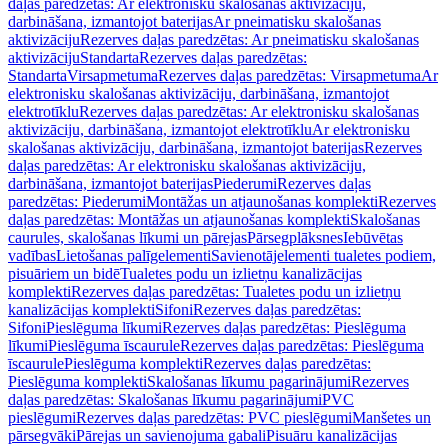
daļas paredzētas: Ar elektronisku skalošanas aktivizāciju,
darbināšana, izmantojot baterijas
Ar pneimatisku skalošanas
aktivizāciju
Rezerves daļas paredzētas: Ar pneimatisku skalošanas
aktivizāciju
Standarta
Rezerves daļas paredzētas:
Standarta
Virsapmetuma
Rezerves daļas paredzētas: Virsapmetuma
Ar
elektronisku skalošanas aktivizāciju, darbināšana, izmantojot
elektrotīklu
Rezerves daļas paredzētas: Ar elektronisku skalošanas
aktivizāciju, darbināšana, izmantojot elektrotīklu
Ar elektronisku
skalošanas aktivizāciju, darbināšana, izmantojot baterijas
Rezerves
daļas paredzētas: Ar elektronisku skalošanas aktivizāciju,
darbināšana, izmantojot baterijas
Piederumi
Rezerves daļas
paredzētas: Piederumi
Montāžas un atjaunošanas komplekti
Rezerves
daļas paredzētas: Montāžas un atjaunošanas komplekti
Skalošanas
caurules, skalošanas līkumi un pārejas
Pārsegplāksnes
Iebūvētas
vadības
Lietošanas palīgelementi
Savienotājelementi tualetes podiem,
pisuāriem un bidē
Tualetes podu un izlietņu kanalizācijas
komplekti
Rezerves daļas paredzētas: Tualetes podu un izlietņu
kanalizācijas komplekti
Sifoni
Rezerves daļas paredzētas:
Sifoni
Pieslēguma līkumi
Rezerves daļas paredzētas: Pieslēguma
līkumi
Pieslēguma īscaurule
Rezerves daļas paredzētas: Pieslēguma
īscaurule
Pieslēguma komplekti
Rezerves daļas paredzētas:
Pieslēguma komplekti
Skalošanas līkumu pagarinājumi
Rezerves
daļas paredzētas: Skalošanas līkumu pagarinājumi
PVC
pieslēgumi
Rezerves daļas paredzētas: PVC pieslēgumi
Manšetes un
pārsegvāki
Pārejas un savienojuma gabali
Pisuāru kanalizācijas