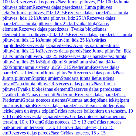
100 l/s
Rezerves daļas paredzētas: Jumta piltuves, līdz 100 l/s
Jumta
piltuves teknēm
Rezerves daļas paredzētas: Jumta piltuves
teknēm
Jumta piltuves, līdz 12 l/s
Rezerves daļas paredzētas: Jumta
piltuves, līdz 12 l/s
Jumta piltuves, līdz 25 l/s
Rezerves daļas
paredzētas: Jumta piltuves, līdz 25 l/s
Tvaika bloķēšanas
elementi
Rezerves daļas paredzētas: Tvaika bloķēšanas
elementi
Jumta piltuvēm, līdz 12 l/s
Rezerves daļas paredzētas: Jumta
piltuvēm, līdz 12 l/s
Jumta piltuvēm, līdz 25 l/s
Avārijas
pārplūdes
Rezerves daļas paredzētas: Avārijas pārplūdes
Jumta
piltuvēm, līdz 12 l/s
Rezerves daļas paredzētas: Jumta piltuvēm, līdz
12 l/s
Jumta piltuvēm, līdz 25 l/s
Rezerves daļas paredzētas: Jumta
piltuvēm, līdz 25 l/s
Stiprinājumi
Stiprinājumu sistēma, d40–
200
Stiprinājumu sistēma, d250–315
Piederumi
Rezerves daļas
paredzētas: Piederumi
Jumta piltuvēm
Rezerves daļas paredzētas:
Jumta piltuvēm
Stiprinājumiem
Standarta jumta lietus ūdens
novadīšana
Jumta piltuves
Rezerves daļas paredzētas: Jumta
piltuves
Tvaika bloķēšanas elementi
Rezerves daļas paredzētas:
Tvaika bloķēšanas elementi
Piederumi
Rezerves daļas paredzētas:
Piederumi
Grīdas noteces sistēmas
Virsmas atūdeņošana iekštelpām
un ārpus telpām
Rezerves daļas paredzētas: Virsmas atūdeņošana
iekštelpām un ārpus telpām
Grīdas noteces balkoniem un terasēm, 10
x 10 cm
Rezerves daļas paredzētas: Grīdas noteces balkoniem un
terasēm, 10 x 10 cm
Grīdas noteces, 13 x 13 cm
Grīdas noteces
balkoniem un terasēm, 13 x 13 cm
Grīdas noteces, 15 x 15
cm
Rezerves daļas paredzētas: Grīdas noteces, 15 x 15