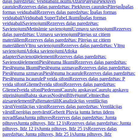
daļas paredzētas: Veidgabali
Līkumi
Atzari
Pārejas
Piekļuves
caurules
Rezerves daļas paredzētas: Piekļuves caurules
Pārejas
Īpašas
formas veidgabali
Rezerves daļas paredzētas: Īpašas formas
veidgabali
Veidgabali SuperTube
Līkumi
Īpašas formas
veidgabali
Savienojumi
Rezerves daļas paredzētas:
Savienojumi
Metināmie savienojumi
Uzmavu savienojumi
Rezerves
daļas paredzētas: Uzmavu savienojumi
Pārejas uz citiem
materiāliem
Rezerves daļas paredzētas: Pārejas uz citiem
materiāliem
Vītņu savienojumi
Rezerves daļas paredzētas: Vītņu
savienojumi
Atloka savienojumi
Atloka
adapteri
Savienotājelementi
Rezerves daļas paredzētas:
Savienotājelementi
Pieslēguma līkumi
Rezerves daļas paredzētas:
Pieslēguma līkumi
Pieslēguma uzmavas
Rezerves daļas paredzētas:
Pieslēguma uzmavas
Pieslēguma īscaurule
Rezerves daļas paredzētas:
Pieslēguma īscaurule
P veida sifoni
Rezerves daļas paredzētas: P
veida sifoni
Gliemežveida sifoni
Rezerves daļas paredzētas:
Gliemežveida sifoni
Piederumi
Cauruļu apskavas
Cauruļu apskavu
stiprinājumi
Balsta skavas
Noslēgi
Blīvējumi
Celtniecības
aizsargelementi
Palīgmateriāli
Kanalizācijas ventilācijas
vārsti
Ventilācijas vārsti
Rezerves daļas paredzētas: Ventilācijas
vārsti
Enerģijas pretvārsti
Geberit Pluvia jumta lietus ūdens
novadīšana
Jumta piltuves
Rezerves daļas paredzētas: Jumta
piltuves
Jumta piltuves, līdz 12 l/s
Rezerves daļas paredzētas: Jumta
piltuves, līdz 12 l/s
Jumta piltuves, līdz 25 l/s
Rezerves daļas
paredzētas: Jumta piltuves, līdz 25 l/s
Jumta piltuves, līdz