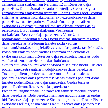
zemapmetuma skalojamām tvertnēm, 12 cm
Rezerves daļas
paredzētas: Darbināšanai, izmantojot baterijas, Geberit Sigma
zemapmetuma skalojamām tvertnēm, 12 cm
Tualetes podu vadības
sistēmas ar pneimatisku skalošanas aktivizāciju
Rezerves daļas
paredzētas: Tualetes podu vadības sistēmas ar pneimatisku
skalošanas aktivizāciju
Divu režīmu skalošanai
Rezerves daļas
paredzētas: Divu režīmu skalošanai
Vienrežīma
noskalošanai
Rezerves daļas paredzētas: Vienrežīma
noskalošanai
Piederumi tualetes podu vadības sistēmām
Rezerves
daļas paredzētas: Piederumi tualetes podu vadības
sistēmām
Montāžas komplekti
Rezerves daļas paredzētas: Montāžas
komplekti
Tualetes podu vadības sistēmām ar elektronisku
skalošanas aktivizāciju
Rezerves daļas paredzētas: Tualetes podu
vadības sistēmām ar elektronisku skalošanas
aktivizāciju
Savienojumi
Geberit Monolith sanitārie moduļi
Tualetes
podiem paredzēti sanitārie moduļi
Rezerves daļas paredzētas:
Tualetes podiem paredzēti sanitārie moduļi
Sienas tualetes
podiem
Rezerves daļas paredzētas: Sienas tualetes podiem
Grīdas
tualetes podiem
Rezerves daļas paredzētas: Grīdas tualetes
podiem
Piederumi
Rezerves daļas paredzētas:
Piederumi
Palīgmateriāli
Bidē paredzēti sanitārie moduļi
Rezerves
daļas paredzētas: Bidē paredzēti sanitārie moduļi
Sienas un grīdas
bidē
Rezerves daļas paredzētas: Sienas un grīdas bidē
Pisuārs
Pisuāri,
skalošanas režīms, ar skalošanas malu
Rezerves daļas paredzētas: