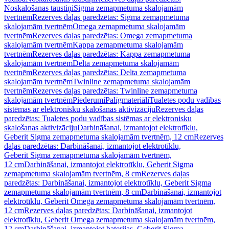
Noskalošanas taustiņi
Sigma zemapmetuma skalojamām
tvertnēm
Rezerves daļas paredzētas: Sigma zemapmetuma
skalojamām tvertnēm
Omega zemapmetuma skalojamām
tvertnēm
Rezerves daļas paredzētas: Omega zemapmetuma
skalojamām tvertnēm
Kappa zemapmetuma skalojamām
tvertnēm
Rezerves daļas paredzētas: Kappa zemapmetuma
skalojamām tvertnēm
Delta zemapmetuma skalojamām
tvertnēm
Rezerves daļas paredzētas: Delta zemapmetuma
skalojamām tvertnēm
Twinline zemapmetuma skalojamām
tvertnēm
Rezerves daļas paredzētas: Twinline zemapmetuma
skalojamām tvertnēm
Piederumi
Palīgmateriāli
Tualetes podu vadības
sistēmas ar elektronisku skalošanas aktivizāciju
Rezerves daļas
paredzētas: Tualetes podu vadības sistēmas ar elektronisku
skalošanas aktivizāciju
Darbināšanai, izmantojot elektrotīklu,
Geberit Sigma zemapmetuma skalojamām tvertnēm, 12 cm
Rezerves
daļas paredzētas: Darbināšanai, izmantojot elektrotīklu,
Geberit Sigma zemapmetuma skalojamām tvertnēm,
12 cm
Darbināšanai, izmantojot elektrotīklu, Geberit Sigma
zemapmetuma skalojamām tvertnēm, 8 cm
Rezerves daļas
paredzētas: Darbināšanai, izmantojot elektrotīklu, Geberit Sigma
zemapmetuma skalojamām tvertnēm, 8 cm
Darbināšanai, izmantojot
elektrotīklu, Geberit Omega zemapmetuma skalojamām tvertnēm,
12 cm
Rezerves daļas paredzētas: Darbināšanai, izmantojot
elektrotīklu, Geberit Omega zemapmetuma skalojamām tvertnēm,
12 cm
Darbināšanai, izmantojot baterijas, Geberit Sigma