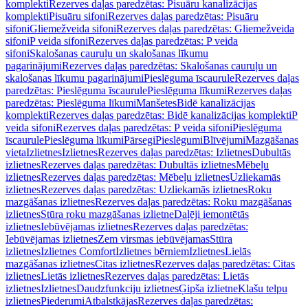
komplekti
Rezerves daļas paredzētas: Pisuāru kanalizācijas
komplekti
Pisuāru sifoni
Rezerves daļas paredzētas: Pisuāru
sifoni
Gliemežveida sifoni
Rezerves daļas paredzētas: Gliemežveida
sifoni
P veida sifoni
Rezerves daļas paredzētas: P veida
sifoni
Skalošanas cauruļu un skalošanas līkumu
pagarinājumi
Rezerves daļas paredzētas: Skalošanas cauruļu un
skalošanas līkumu pagarinājumi
Pieslēguma īscaurule
Rezerves daļas
paredzētas: Pieslēguma īscaurule
Pieslēguma līkumi
Rezerves daļas
paredzētas: Pieslēguma līkumi
Manšetes
Bidē kanalizācijas
komplekti
Rezerves daļas paredzētas: Bidē kanalizācijas komplekti
P
veida sifoni
Rezerves daļas paredzētas: P veida sifoni
Pieslēguma
īscaurule
Pieslēguma līkumi
Pārsegi
Pieslēgumi
Blīvējumi
Mazgāšanas
vieta
Izlietnes
Izlietnes
Rezerves daļas paredzētas: Izlietnes
Dubultās
izlietnes
Rezerves daļas paredzētas: Dubultās izlietnes
Mēbeļu
izlietnes
Rezerves daļas paredzētas: Mēbeļu izlietnes
Uzliekamās
izlietnes
Rezerves daļas paredzētas: Uzliekamās izlietnes
Roku
mazgāšanas izlietnes
Rezerves daļas paredzētas: Roku mazgāšanas
izlietnes
Stūra roku mazgāšanas izlietne
Daļēji iemontētās
izlietnes
Iebūvējamas izlietnes
Rezerves daļas paredzētas:
Iebūvējamas izlietnes
Zem virsmas iebūvējamas
Stūra
izlietnes
Izlietnes Comfort
Izlietnes bērniem
Izlietnes
Lielās
mazgāšanas izlietnes
Citas izlietnes
Rezerves daļas paredzētas: Citas
izlietnes
Lietās izlietnes
Rezerves daļas paredzētas: Lietās
izlietnes
Izlietnes
Daudzfunkciju izlietnes
Ģipša izlietne
Klašu telpu
izlietnes
Piederumi
Atbalstkājas
Rezerves daļas paredzētas: