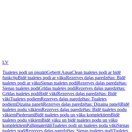
LV
Tualetes podi un pisuāri
Geberit AquaClean tualetes podi ar bidē
funkciju
Bidē tualetes podi ar vāku
Rezerves daļas paredzētas: Bidē
tualetes podi ar vāku
Sienas tualetes podi
Rezerves daļas paredzētas:
Sienas tualetes podi
Grīdas tualetes podi
Rezerves daļas paredzētas:
Grīdas tualetes podi
Bidē vāki
Rezerves daļas paredzētas: Bidē
vāki
Tualetes podiem
Rezerves daļas paredzētas: Tualetes
podiem
Dizaina paneļi
Rezerves daļas paredzētas: Dizaina paneļi
Bidē
tualetes podu vākiem
Rezerves daļas paredzētas: Bidē tualetes podu
vākiem
Piederumi
Bidē tualetes podu un vāku komplektiem
Bidē
tualetes podu vākiem
Bidē vāku un bidē tualetes podu un vāku
komplektiem
Palīgmateriāli
Tualetes podi un tualetes poda vāki
Sienas
tualetes podi
Rezerves daļas paredzētas: Sienas tualetes podi
Tualetes