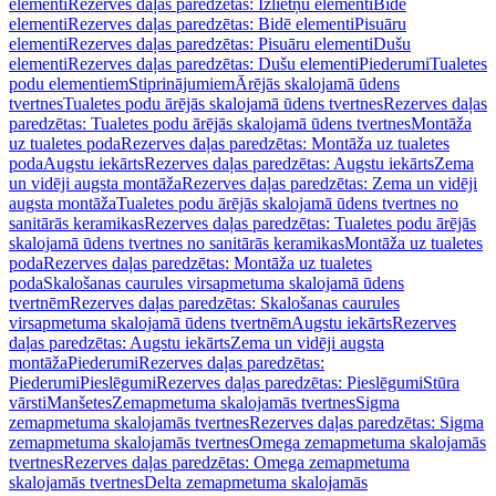
elementi
Rezerves daļas paredzētas: Izlietņu elementi
Bidē
elementi
Rezerves daļas paredzētas: Bidē elementi
Pisuāru
elementi
Rezerves daļas paredzētas: Pisuāru elementi
Dušu
elementi
Rezerves daļas paredzētas: Dušu elementi
Piederumi
Tualetes
podu elementiem
Stiprinājumiem
Ārējās skalojamā ūdens
tvertnes
Tualetes podu ārējās skalojamā ūdens tvertnes
Rezerves daļas
paredzētas: Tualetes podu ārējās skalojamā ūdens tvertnes
Montāža
uz tualetes poda
Rezerves daļas paredzētas: Montāža uz tualetes
poda
Augstu iekārts
Rezerves daļas paredzētas: Augstu iekārts
Zema
un vidēji augsta montāža
Rezerves daļas paredzētas: Zema un vidēji
augsta montāža
Tualetes podu ārējās skalojamā ūdens tvertnes no
sanitārās keramikas
Rezerves daļas paredzētas: Tualetes podu ārējās
skalojamā ūdens tvertnes no sanitārās keramikas
Montāža uz tualetes
poda
Rezerves daļas paredzētas: Montāža uz tualetes
poda
Skalošanas caurules virsapmetuma skalojamā ūdens
tvertnēm
Rezerves daļas paredzētas: Skalošanas caurules
virsapmetuma skalojamā ūdens tvertnēm
Augstu iekārts
Rezerves
daļas paredzētas: Augstu iekārts
Zema un vidēji augsta
montāža
Piederumi
Rezerves daļas paredzētas:
Piederumi
Pieslēgumi
Rezerves daļas paredzētas: Pieslēgumi
Stūra
vārsti
Manšetes
Zemapmetuma skalojamās tvertnes
Sigma
zemapmetuma skalojamās tvertnes
Rezerves daļas paredzētas: Sigma
zemapmetuma skalojamās tvertnes
Omega zemapmetuma skalojamās
tvertnes
Rezerves daļas paredzētas: Omega zemapmetuma
skalojamās tvertnes
Delta zemapmetuma skalojamās