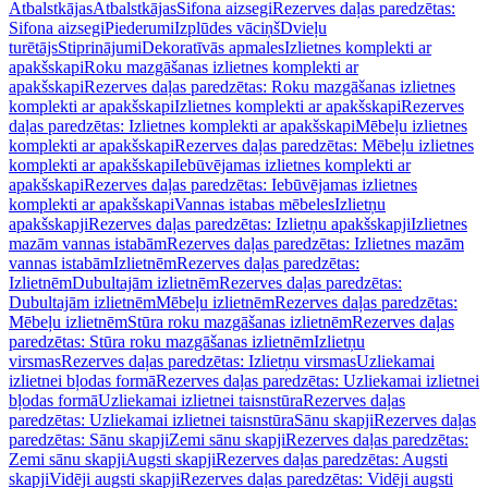
Atbalstkājas
Atbalstkājas
Sifona aizsegi
Rezerves daļas paredzētas:
Sifona aizsegi
Piederumi
Izplūdes vāciņš
Dvieļu
turētājs
Stiprinājumi
Dekoratīvās apmales
Izlietnes komplekti ar
apakšskapi
Roku mazgāšanas izlietnes komplekti ar
apakšskapi
Rezerves daļas paredzētas: Roku mazgāšanas izlietnes
komplekti ar apakšskapi
Izlietnes komplekti ar apakšskapi
Rezerves
daļas paredzētas: Izlietnes komplekti ar apakšskapi
Mēbeļu izlietnes
komplekti ar apakšskapi
Rezerves daļas paredzētas: Mēbeļu izlietnes
komplekti ar apakšskapi
Iebūvējamas izlietnes komplekti ar
apakšskapi
Rezerves daļas paredzētas: Iebūvējamas izlietnes
komplekti ar apakšskapi
Vannas istabas mēbeles
Izlietņu
apakšskapji
Rezerves daļas paredzētas: Izlietņu apakšskapji
Izlietnes
mazām vannas istabām
Rezerves daļas paredzētas: Izlietnes mazām
vannas istabām
Izlietnēm
Rezerves daļas paredzētas:
Izlietnēm
Dubultajām izlietnēm
Rezerves daļas paredzētas:
Dubultajām izlietnēm
Mēbeļu izlietnēm
Rezerves daļas paredzētas:
Mēbeļu izlietnēm
Stūra roku mazgāšanas izlietnēm
Rezerves daļas
paredzētas: Stūra roku mazgāšanas izlietnēm
Izlietņu
virsmas
Rezerves daļas paredzētas: Izlietņu virsmas
Uzliekamai
izlietnei bļodas formā
Rezerves daļas paredzētas: Uzliekamai izlietnei
bļodas formā
Uzliekamai izlietnei taisnstūra
Rezerves daļas
paredzētas: Uzliekamai izlietnei taisnstūra
Sānu skapji
Rezerves daļas
paredzētas: Sānu skapji
Zemi sānu skapji
Rezerves daļas paredzētas:
Zemi sānu skapji
Augsti skapji
Rezerves daļas paredzētas: Augsti
skapji
Vidēji augsti skapji
Rezerves daļas paredzētas: Vidēji augsti