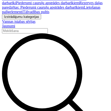
darbarīki
Piederumi cauruļu apstrādes darbarīkiem
Rezerves daļas
paredzētas: Piederumi cauruļu apstrādes darbarīkiem
Lietošanas
palīgelementi
Tālvadības pultis
Izstrādājumu kategorijas
Vannas istabas sērijas
Jaunumi