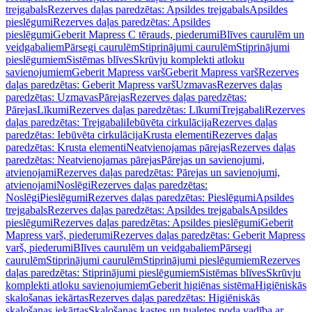
trejgabals
Rezerves daļas paredzētas: Apsildes trejgabals
Apsildes
pieslēgumi
Rezerves daļas paredzētas: Apsildes
pieslēgumi
Geberit Mapress C tērauds, piederumi
Blīves caurulēm un
veidgabaliem
Pārsegi caurulēm
Stiprinājumi caurulēm
Stiprinājumi
pieslēgumiem
Sistēmas blīves
Skrūvju komplekti atloku
savienojumiem
Geberit Mapress varš
Geberit Mapress varš
Rezerves
daļas paredzētas: Geberit Mapress varš
Uzmavas
Rezerves daļas
paredzētas: Uzmavas
Pārejas
Rezerves daļas paredzētas:
Pārejas
Līkumi
Rezerves daļas paredzētas: Līkumi
Trejgabali
Rezerves
daļas paredzētas: Trejgabali
Iebūvēta cirkulācija
Rezerves daļas
paredzētas: Iebūvēta cirkulācija
Krusta elementi
Rezerves daļas
paredzētas: Krusta elementi
Neatvienojamas pārejas
Rezerves daļas
paredzētas: Neatvienojamas pārejas
Pārejas un savienojumi,
atvienojami
Rezerves daļas paredzētas: Pārejas un savienojumi,
atvienojami
Noslēgi
Rezerves daļas paredzētas:
Noslēgi
Pieslēgumi
Rezerves daļas paredzētas: Pieslēgumi
Apsildes
trejgabals
Rezerves daļas paredzētas: Apsildes trejgabals
Apsildes
pieslēgumi
Rezerves daļas paredzētas: Apsildes pieslēgumi
Geberit
Mapress varš, piederumi
Rezerves daļas paredzētas: Geberit Mapress
varš, piederumi
Blīves caurulēm un veidgabaliem
Pārsegi
caurulēm
Stiprinājumi caurulēm
Stiprinājumi pieslēgumiem
Rezerves
daļas paredzētas: Stiprinājumi pieslēgumiem
Sistēmas blīves
Skrūvju
komplekti atloku savienojumiem
Geberit higiēnas sistēma
Higiēniskās
skalošanas iekārtas
Rezerves daļas paredzētas: Higiēniskās
skalošanas iekārtas
Skalošanas kastes un tualetes poda vadība ar