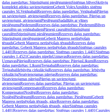
daļas paredzētas: Stiprinājumi pieslēgumiem
Sistēmas blīves
Skrūvju
komplekti atloku savienojumiem
Geberit Volex
Apsildes sistēmu
caurules SL
Veidgabali
Rezerves daļas paredzētas: Veidgabali
Pārejas
un savienojumi, atvienojami
Rezerves daļas paredzētas: Pārejas un
savienojumi, atvienojami
Pieslēgumi
Sadalītājs ar vītnes
pieslēgumu
Piederumi
Rezerves daļas paredzētas: Piederumi
Blīves
caurulēm un veidgabaliem
Pārsegi caurulēm
Stiprinājumi
caurulēm
Stiprinājumi pieslēgumiem
Rezerves daļas paredzētas:
Stiprinājumi pieslēgumiem
Geberit Mapress nerūsējošais
tērauds
Geberit Mapress nerūsējošais tērauds
Rezerves daļas
paredzētas: Geberit Mapress nerūsējošais tērauds
Sistēmas caurules
1.4401
Rezerves daļas paredzētas: Sistēmas caurules 1.4401
Sistēmas
caurules 1.4521
Caurules nipelis
Uzmavas
Rezerves daļas paredzētas:
Uzmavas
Pārejas
Rezerves daļas paredzētas: Pārejas
Līkumi
Rezerves
daļas paredzētas: Līkumi
Trejgabali
Rezerves daļas paredzētas:
Trejgabali
Iebūvēta cirkulācija
Rezerves daļas paredzētas: Iebūvēta
cirkulācija
Neatvienojamas pārejas
Rezerves daļas paredzētas:
Neatvienojamas pārejas
Pārejas un savienojumi,
atvienojami
Rezerves daļas paredzētas: Pārejas un savienojumi,
atvienojami
Kompensatori
Rezerves daļas paredzētas:
Kompensatori
Noslēgi
Rezerves daļas paredzētas:
Noslēgi
Pieslēgumi
Rezerves daļas paredzētas: Pieslēgumi
Geberit
Mapress nerūsējošais tērauds, gāze
Rezerves daļas paredzētas:
Geberit Mapress nerūsējošais tērauds, gāze
Sistēmas caurules
1.4401
Rezerves daļas paredzētas: Sistēmas caurules 1.4401
Caurules