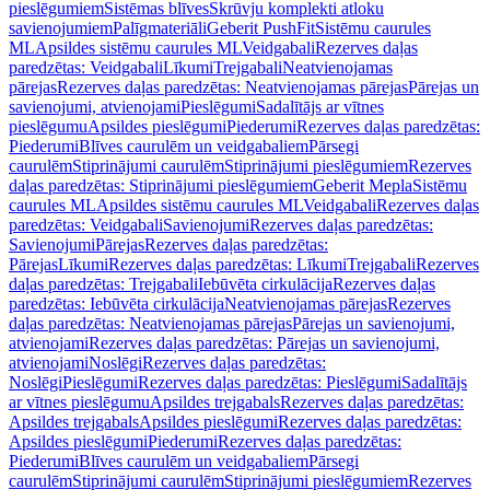
pieslēgumiem
Sistēmas blīves
Skrūvju komplekti atloku
savienojumiem
Palīgmateriāli
Geberit PushFit
Sistēmu caurules
ML
Apsildes sistēmu caurules ML
Veidgabali
Rezerves daļas
paredzētas: Veidgabali
Līkumi
Trejgabali
Neatvienojamas
pārejas
Rezerves daļas paredzētas: Neatvienojamas pārejas
Pārejas un
savienojumi, atvienojami
Pieslēgumi
Sadalītājs ar vītnes
pieslēgumu
Apsildes pieslēgumi
Piederumi
Rezerves daļas paredzētas:
Piederumi
Blīves caurulēm un veidgabaliem
Pārsegi
caurulēm
Stiprinājumi caurulēm
Stiprinājumi pieslēgumiem
Rezerves
daļas paredzētas: Stiprinājumi pieslēgumiem
Geberit Mepla
Sistēmu
caurules ML
Apsildes sistēmu caurules ML
Veidgabali
Rezerves daļas
paredzētas: Veidgabali
Savienojumi
Rezerves daļas paredzētas:
Savienojumi
Pārejas
Rezerves daļas paredzētas:
Pārejas
Līkumi
Rezerves daļas paredzētas: Līkumi
Trejgabali
Rezerves
daļas paredzētas: Trejgabali
Iebūvēta cirkulācija
Rezerves daļas
paredzētas: Iebūvēta cirkulācija
Neatvienojamas pārejas
Rezerves
daļas paredzētas: Neatvienojamas pārejas
Pārejas un savienojumi,
atvienojami
Rezerves daļas paredzētas: Pārejas un savienojumi,
atvienojami
Noslēgi
Rezerves daļas paredzētas:
Noslēgi
Pieslēgumi
Rezerves daļas paredzētas: Pieslēgumi
Sadalītājs
ar vītnes pieslēgumu
Apsildes trejgabals
Rezerves daļas paredzētas:
Apsildes trejgabals
Apsildes pieslēgumi
Rezerves daļas paredzētas:
Apsildes pieslēgumi
Piederumi
Rezerves daļas paredzētas:
Piederumi
Blīves caurulēm un veidgabaliem
Pārsegi
caurulēm
Stiprinājumi caurulēm
Stiprinājumi pieslēgumiem
Rezerves