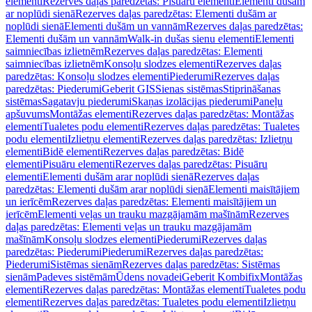
elementi
Rezerves daļas paredzētas: Pisuāru elementi
Elementi dušām
ar noplūdi sienā
Rezerves daļas paredzētas: Elementi dušām ar
noplūdi sienā
Elementi dušām un vannām
Rezerves daļas paredzētas:
Elementi dušām un vannām
Walk-in dušas sienu elementi
Elementi
saimniecības izlietnēm
Rezerves daļas paredzētas: Elementi
saimniecības izlietnēm
Konsoļu slodzes elementi
Rezerves daļas
paredzētas: Konsoļu slodzes elementi
Piederumi
Rezerves daļas
paredzētas: Piederumi
Geberit GIS
Sienas sistēmas
Stiprināšanas
sistēmas
Sagatavju piederumi
Skaņas izolācijas piederumi
Paneļu
apšuvums
Montāžas elementi
Rezerves daļas paredzētas: Montāžas
elementi
Tualetes podu elementi
Rezerves daļas paredzētas: Tualetes
podu elementi
Izlietņu elementi
Rezerves daļas paredzētas: Izlietņu
elementi
Bidē elementi
Rezerves daļas paredzētas: Bidē
elementi
Pisuāru elementi
Rezerves daļas paredzētas: Pisuāru
elementi
Elementi dušām arar noplūdi sienā
Rezerves daļas
paredzētas: Elementi dušām arar noplūdi sienā
Elementi maisītājiem
un ierīcēm
Rezerves daļas paredzētas: Elementi maisītājiem un
ierīcēm
Elementi veļas un trauku mazgājamām mašīnām
Rezerves
daļas paredzētas: Elementi veļas un trauku mazgājamām
mašīnām
Konsoļu slodzes elementi
Piederumi
Rezerves daļas
paredzētas: Piederumi
Piederumi
Rezerves daļas paredzētas:
Piederumi
Sistēmas sienām
Rezerves daļas paredzētas: Sistēmas
sienām
Padeves sistēmām
Ūdens novadei
Geberit Kombifix
Montāžas
elementi
Rezerves daļas paredzētas: Montāžas elementi
Tualetes podu
elementi
Rezerves daļas paredzētas: Tualetes podu elementi
Izlietņu