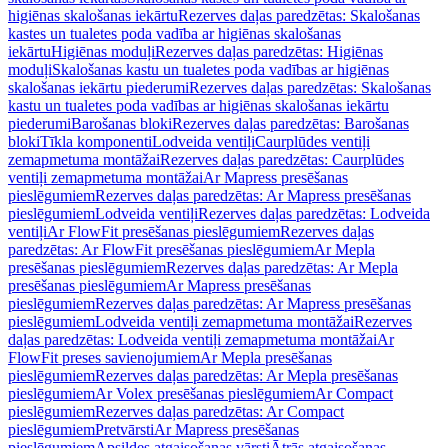
higiēnas skalošanas iekārtu
Rezerves daļas paredzētas: Skalošanas
kastes un tualetes poda vadība ar higiēnas skalošanas
iekārtu
Higiēnas moduļi
Rezerves daļas paredzētas: Higiēnas
moduļi
Skalošanas kastu un tualetes poda vadības ar higiēnas
skalošanas iekārtu piederumi
Rezerves daļas paredzētas: Skalošanas
kastu un tualetes poda vadības ar higiēnas skalošanas iekārtu
piederumi
Barošanas bloki
Rezerves daļas paredzētas: Barošanas
bloki
Tīkla komponenti
Lodveida ventiļi
Caurplūdes ventiļi
zemapmetuma montāžai
Rezerves daļas paredzētas: Caurplūdes
ventiļi zemapmetuma montāžai
Ar Mapress presēšanas
pieslēgumiem
Rezerves daļas paredzētas: Ar Mapress presēšanas
pieslēgumiem
Lodveida ventiļi
Rezerves daļas paredzētas: Lodveida
ventiļi
Ar FlowFit presēšanas pieslēgumiem
Rezerves daļas
paredzētas: Ar FlowFit presēšanas pieslēgumiem
Ar Mepla
presēšanas pieslēgumiem
Rezerves daļas paredzētas: Ar Mepla
presēšanas pieslēgumiem
Ar Mapress presēšanas
pieslēgumiem
Rezerves daļas paredzētas: Ar Mapress presēšanas
pieslēgumiem
Lodveida ventiļi zemapmetuma montāžai
Rezerves
daļas paredzētas: Lodveida ventiļi zemapmetuma montāžai
Ar
FlowFit preses savienojumiem
Ar Mepla presēšanas
pieslēgumiem
Rezerves daļas paredzētas: Ar Mepla presēšanas
pieslēgumiem
Ar Volex presēšanas pieslēgumiem
Ar Compact
pieslēgumiem
Rezerves daļas paredzētas: Ar Compact
pieslēgumiem
Pretvārsti
Ar Mapress presēšanas
pieslēgumiem
Apsildes atgaisošanas vārsti
Ātrās atgaisošanas