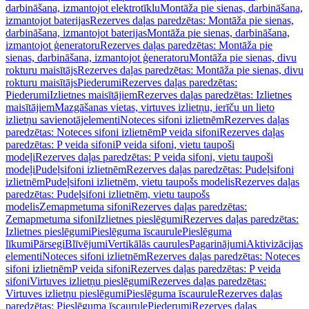
darbināšana, izmantojot elektrotīklu
Montāža pie sienas, darbināšana,
izmantojot baterijas
Rezerves daļas paredzētas: Montāža pie sienas,
darbināšana, izmantojot baterijas
Montāža pie sienas, darbināšana,
izmantojot ģeneratoru
Rezerves daļas paredzētas: Montāža pie
sienas, darbināšana, izmantojot ģeneratoru
Montāža pie sienas, divu
rokturu maisītājs
Rezerves daļas paredzētas: Montāža pie sienas, divu
rokturu maisītājs
Piederumi
Rezerves daļas paredzētas:
Piederumi
Izlietnes maisītājiem
Rezerves daļas paredzētas: Izlietnes
maisītājiem
Mazgāšanas vietas, virtuves izlietņu, ierīču un lieto
izlietņu savienotājelementi
Noteces sifoni izlietnēm
Rezerves daļas
paredzētas: Noteces sifoni izlietnēm
P veida sifoni
Rezerves daļas
paredzētas: P veida sifoni
P veida sifoni, vietu taupoši
modeļi
Rezerves daļas paredzētas: P veida sifoni, vietu taupoši
modeļi
Pudeļsifoni izlietnēm
Rezerves daļas paredzētas: Pudeļsifoni
izlietnēm
Pudeļsifoni izlietnēm, vietu taupošs modelis
Rezerves daļas
paredzētas: Pudeļsifoni izlietnēm, vietu taupošs
modelis
Zemapmetuma sifoni
Rezerves daļas paredzētas:
Zemapmetuma sifoni
Izlietnes pieslēgumi
Rezerves daļas paredzētas:
Izlietnes pieslēgumi
Pieslēguma īscaurule
Pieslēguma
līkumi
Pārsegi
Blīvējumi
Vertikālās caurules
Pagarinājumi
Aktivizācijas
elementi
Noteces sifoni izlietnēm
Rezerves daļas paredzētas: Noteces
sifoni izlietnēm
P veida sifoni
Rezerves daļas paredzētas: P veida
sifoni
Virtuves izlietņu pieslēgumi
Rezerves daļas paredzētas:
Virtuves izlietņu pieslēgumi
Pieslēguma īscaurule
Rezerves daļas
paredzētas: Pieslēguma īscaurule
Piederumi
Rezerves daļas