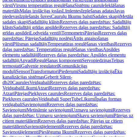
vārsti
Virsmu temperatūras regulēšana
Sistēmu caurule
Ieklāšanas
materiāls
Malas izolācijas joslas
Līmlentes
Izplešanas adatas
Javas
piedevas
Izplešanās šuves
Cauruļu līkumu balsti
Sadales skapji
Metāla
sadales skapji
Sadalītāju klāsts
Rezerves daļas paredzētas: Sadalītāju
klāsts
Sadalītāji grīdas apsildei
Rezerves daļas paredzētas: Sadalītāji
grīdas apsildei
Lodveida ventiļi
Termometrs
Pārejas
Rezerves daļas
paredzētas: Pārejas
Sadalītāju noslēgi
Ātrās atgaisošanas
vārsti
Plūsmas sadalītājs
Temperatūras regulēšanas vienības
Rezerves
daļas paredzētas: Temperatūras regulēšanas vienības
Apsildes
elementu sadalītāji
Rezerves daļas paredzētas: Apsildes elementu
sadalītāji
Apvadi
Regulēšanas komponenti
Servopiedziņas
Telpas
termostati
Galvenie regulatori
Komunikācijas
moduļi
Sensori
Transformatori
Piederumi
Sadalītāju izolācija
Ēku
kanalizācijas sistēmas
Geberit Silent-
db20
Caurules
Veidgabali
Rezerves daļas paredzētas:
Veidgabali
Līkumi
Atzari
Rezerves daļas paredzētas:
Atzari
Pārejas
Piekļuves caurules
Rezerves daļas paredzētas:
Piekļuves caurules
Veidgabali SuperTube
Līkumi
Īpašas formas
veidgabali
Savienojumi
Rezerves daļas paredzētas:
Savienojumi
Metināmie savienojumi
Uzmavu savienojumi
Rezerves
daļas paredzētas: Uzmavu savienojumi
Skavu savienojumi
Pārejas uz
citiem materiāliem
Rezerves daļas paredzētas: Pārejas uz citiem
materiāliem
Savienotājelementi
Rezerves daļas paredzētas:
Savienotājelementi
Pieslēguma līkumi
Rezerves daļas paredzētas: