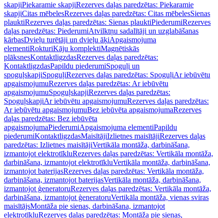
skapji
Piekaramie skapji
Rezerves daļas paredzētas: Piekaramie
skapji
Citas mēbeles
Rezerves daļas paredzētas: Citas mēbeles
Sienas
plaukti
Rezerves daļas paredzētas: Sienas plaukti
Piederumi
Rezerves
daļas paredzētas: Piederumi
Atvilktņu sadalītāji un uzglabāšanas
kārbas
Dvieļu turētāji un dvieļu āķi
Apgaismojuma
elementi
Rokturi
Kāju komplekti
Magnētiskās
plāksnes
Kontaktligzdas
Rezerves daļas paredzētas:
Kontaktligzdas
Papildu piederumi
Spoguļi un
spoguļskapji
Spoguļi
Rezerves daļas paredzētas: Spoguļi
Ar iebūvētu
apgaismojumu
Rezerves daļas paredzētas: Ar iebūvētu
apgaismojumu
Spoguļskapji
Rezerves daļas paredzētas:
Spoguļskapji
Ar iebūvētu apgaismojumu
Rezerves daļas paredzētas:
Ar iebūvētu apgaismojumu
Bez iebūvēta apgaismojuma
Rezerves
daļas paredzētas: Bez iebūvēta
apgaismojuma
Piederumi
Apgaismojuma elementi
Papildu
piederumi
Kontaktligzdas
Maisītāji
Izlietnes maisītāji
Rezerves daļas
paredzētas: Izlietnes maisītāji
Vertikāla montāža, darbināšana,
izmantojot elektrotīklu
Rezerves daļas paredzētas: Vertikāla montāža,
darbināšana, izmantojot elektrotīklu
Vertikāla montāža, darbināšana,
izmantojot baterijas
Rezerves daļas paredzētas: Vertikāla montāža,
darbināšana, izmantojot baterijas
Vertikāla montāža, darbināšana,
izmantojot ģeneratoru
Rezerves daļas paredzētas: Vertikāla montāža,
darbināšana, izmantojot ģeneratoru
Vertikāla montāža, vienas sviras
maisītājs
Montāža pie sienas, darbināšana, izmantojot
elektrotīklu
Rezerves daļas paredzētas: Montāža pie sienas,