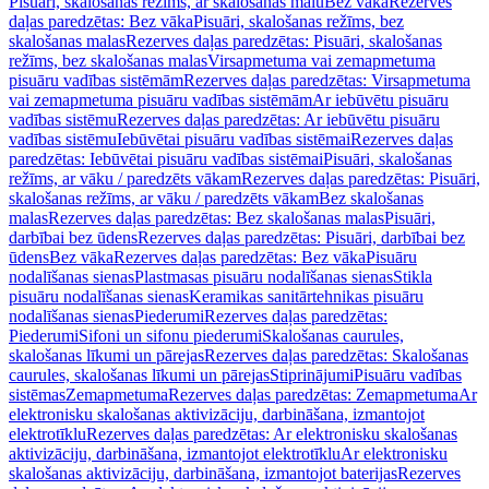
Pisuāri, skalošanas režīms, ar skalošanas malu
Bez vāka
Rezerves
daļas paredzētas: Bez vāka
Pisuāri, skalošanas režīms, bez
skalošanas malas
Rezerves daļas paredzētas: Pisuāri, skalošanas
režīms, bez skalošanas malas
Virsapmetuma vai zemapmetuma
pisuāru vadības sistēmām
Rezerves daļas paredzētas: Virsapmetuma
vai zemapmetuma pisuāru vadības sistēmām
Ar iebūvētu pisuāru
vadības sistēmu
Rezerves daļas paredzētas: Ar iebūvētu pisuāru
vadības sistēmu
Iebūvētai pisuāru vadības sistēmai
Rezerves daļas
paredzētas: Iebūvētai pisuāru vadības sistēmai
Pisuāri, skalošanas
režīms, ar vāku / paredzēts vākam
Rezerves daļas paredzētas: Pisuāri,
skalošanas režīms, ar vāku / paredzēts vākam
Bez skalošanas
malas
Rezerves daļas paredzētas: Bez skalošanas malas
Pisuāri,
darbībai bez ūdens
Rezerves daļas paredzētas: Pisuāri, darbībai bez
ūdens
Bez vāka
Rezerves daļas paredzētas: Bez vāka
Pisuāru
nodalīšanas sienas
Plastmasas pisuāru nodalīšanas sienas
Stikla
pisuāru nodalīšanas sienas
Keramikas sanitārtehnikas pisuāru
nodalīšanas sienas
Piederumi
Rezerves daļas paredzētas:
Piederumi
Sifoni un sifonu piederumi
Skalošanas caurules,
skalošanas līkumi un pārejas
Rezerves daļas paredzētas: Skalošanas
caurules, skalošanas līkumi un pārejas
Stiprinājumi
Pisuāru vadības
sistēmas
Zemapmetuma
Rezerves daļas paredzētas: Zemapmetuma
Ar
elektronisku skalošanas aktivizāciju, darbināšana, izmantojot
elektrotīklu
Rezerves daļas paredzētas: Ar elektronisku skalošanas
aktivizāciju, darbināšana, izmantojot elektrotīklu
Ar elektronisku
skalošanas aktivizāciju, darbināšana, izmantojot baterijas
Rezerves