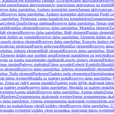
s: Kanalizācijas komplekti vannām, d52
Pagriežams aktivizators
Rezerves
lekti pagriežamam aktivizatoram
Ar pagriežamu aktivizatoru un ieplūdi
R
erves daļas paredzētas: Apdares komplekti pagriežamam aktivizatoram 
ol
Rezerves daļas paredzētas: Apdares komplekti aktivizatoram PushCon
s paredzētas: Piederumi vannu kanalizācijas komplektiem
Zemapmetuma c
mas
Geberit Duofix
Sienas sistēmas
Rezerves daļas paredzētas: Sienas sis
rumi
Montāžas elementi
Rezerves daļas paredzētas: Montāžas elementi
Tu
idē elementi
Rezerves daļas paredzētas: Bidē elementi
Pisuāru elementi
enti dušām un vannām
Rezerves daļas paredzētas: Elementi dušām un
onsoļu slodzes elementi
Rezerves daļas paredzētas: Konsoļu slodzes el
izolācijas piederumi
Paneļu apšuvums
Montāžas elementi
Rezerves daļas
edzētas: Izlietņu elementi
Bidē elementi
Rezerves daļas paredzētas: Bidē
 Elementi dušām arar noplūdi sienā
Elementi maisītājiem un ierīcēm
Reze
i veļas un trauku mazgājamām mašīnām
Konsoļu slodzes elementi
Pieder
tēmas sienām
Padeves sistēmām
Ūdens novadei
Geberit Kombifix
Montāža
tņu elementi
Rezerves daļas paredzētas: Izlietņu elementi
Bidē elementi
Re
zētas: Dušu elementi
Piederumi
Tualetes podu elementiem
Stiprinājumie
amā ūdens tvertnes
Montāža uz tualetes poda
Rezerves daļas paredzētas: 
as: Zema un vidēji augsta montāža
Tualetes podu ārējās skalojamā ūdens
z tualetes poda
Rezerves daļas paredzētas: Montāža uz tualetes poda
Sk
 tvertnēm
Augstu iekārts
Rezerves daļas paredzētas: Augstu iekārts
Zema 
i
Manšetes
Zemapmetuma skalojamās tvertnes
Sigma zemapmetuma skalo
s daļas paredzētas: Omega zemapmetuma skalojamās tvertnes
Delta ze
des un noskalošanas vārsti
Uzpildes vārsti
Rezerves daļas paredzētas: Uz
alojamām tvertnēm
Uzpildes vārsti keramikas skalojamā ūdens tvertnēm