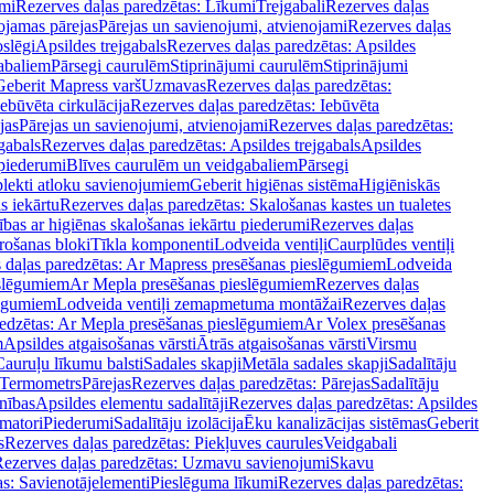
mi
Rezerves daļas paredzētas: Līkumi
Trejgabali
Rezerves daļas
ojamas pārejas
Pārejas un savienojumi, atvienojami
Rezerves daļas
slēgi
Apsildes trejgabals
Rezerves daļas paredzētas: Apsildes
abaliem
Pārsegi caurulēm
Stiprinājumi caurulēm
Stiprinājumi
Geberit Mapress varš
Uzmavas
Rezerves daļas paredzētas:
Iebūvēta cirkulācija
Rezerves daļas paredzētas: Iebūvēta
jas
Pārejas un savienojumi, atvienojami
Rezerves daļas paredzētas:
gabals
Rezerves daļas paredzētas: Apsildes trejgabals
Apsildes
 piederumi
Blīves caurulēm un veidgabaliem
Pārsegi
lekti atloku savienojumiem
Geberit higiēnas sistēma
Higiēniskās
s iekārtu
Rezerves daļas paredzētas: Skalošanas kastes un tualetes
ības ar higiēnas skalošanas iekārtu piederumi
Rezerves daļas
rošanas bloki
Tīkla komponenti
Lodveida ventiļi
Caurplūdes ventiļi
 daļas paredzētas: Ar Mapress presēšanas pieslēgumiem
Lodveida
eslēgumiem
Ar Mepla presēšanas pieslēgumiem
Rezerves daļas
lēgumiem
Lodveida ventiļi zemapmetuma montāžai
Rezerves daļas
redzētas: Ar Mepla presēšanas pieslēgumiem
Ar Volex presēšanas
m
Apsildes atgaisošanas vārsti
Ātrās atgaisošanas vārsti
Virsmu
Cauruļu līkumu balsti
Sadales skapji
Metāla sadales skapji
Sadalītāju
Termometrs
Pārejas
Rezerves daļas paredzētas: Pārejas
Sadalītāju
nības
Apsildes elementu sadalītāji
Rezerves daļas paredzētas: Apsildes
matori
Piederumi
Sadalītāju izolācija
Ēku kanalizācijas sistēmas
Geberit
s
Rezerves daļas paredzētas: Piekļuves caurules
Veidgabali
ezerves daļas paredzētas: Uzmavu savienojumi
Skavu
as: Savienotājelementi
Pieslēguma līkumi
Rezerves daļas paredzētas: