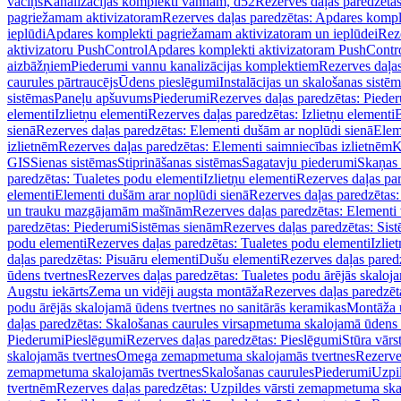
vāciņš
Kanalizācijas komplekti vannām, d52
Rezerves daļas paredzēta
pagriežamam aktivizatoram
Rezerves daļas paredzētas: Apdares komp
ieplūdi
Apdares komplekti pagriežamam aktivizatoram un ieplūdei
Rez
aktivizatoru PushControl
Apdares komplekti aktivizatoram PushContr
aizbāžņiem
Piederumi vannu kanalizācijas komplektiem
Rezerves daļa
caurules pārtraucējs
Ūdens pieslēgumi
Instalācijas un skalošanas sistē
sistēmas
Paneļu apšuvums
Piederumi
Rezerves daļas paredzētas: Piede
elementi
Izlietņu elementi
Rezerves daļas paredzētas: Izlietņu elementi
B
sienā
Rezerves daļas paredzētas: Elementi dušām ar noplūdi sienā
Elem
izlietnēm
Rezerves daļas paredzētas: Elementi saimniecības izlietnēm
K
GIS
Sienas sistēmas
Stiprināšanas sistēmas
Sagatavju piederumi
Skaņas 
paredzētas: Tualetes podu elementi
Izlietņu elementi
Rezerves daļas par
elementi
Elementi dušām arar noplūdi sienā
Rezerves daļas paredzētas:
un trauku mazgājamām mašīnām
Rezerves daļas paredzētas: Element
paredzētas: Piederumi
Sistēmas sienām
Rezerves daļas paredzētas: Sis
podu elementi
Rezerves daļas paredzētas: Tualetes podu elementi
Izlie
daļas paredzētas: Pisuāru elementi
Dušu elementi
Rezerves daļas pared
ūdens tvertnes
Rezerves daļas paredzētas: Tualetes podu ārējās skaloj
Augstu iekārts
Zema un vidēji augsta montāža
Rezerves daļas paredzēt
podu ārējās skalojamā ūdens tvertnes no sanitārās keramikas
Montāža u
daļas paredzētas: Skalošanas caurules virsapmetuma skalojamā ūdens
Piederumi
Pieslēgumi
Rezerves daļas paredzētas: Pieslēgumi
Stūra vārst
skalojamās tvertnes
Omega zemapmetuma skalojamās tvertnes
Rezerve
zemapmetuma skalojamās tvertnes
Skalošanas caurules
Piederumi
Uzpil
tvertnēm
Rezerves daļas paredzētas: Uzpildes vārsti zemapmetuma sk