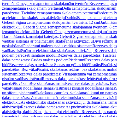
tvertnēm
Omega zemapmetuma skalojamām tvertnēm
Rezerves daļas 
zemapmetuma skalojamām tvertnēm
Delta zemapmetuma skalojamām 
paredzētas: Twinline zemapmetuma skalojamām tvertnēm
Piederumi
Pa
ar elektronisku skalošanas aktivizāciju
Darbināšanai, izmantojot elek
Geberit Sigma zemapmetuma skalojamām tvertnēm, 12 cm
Darbināšan
elektrotīklu, Geberit Sigma zemapmetuma skalojamām tvertnēm, 8 c
izmantojot elektrotīklu, Geberit Omega zemapmetuma skalojamām tv
Darbināšanai, izmantojot baterijas, Geberit Sigma zemapmetuma ska
vadības sistēmas ar pneimatisku skalošanas aktivizāciju
Divu režīmu s
noskalošanai
Piederumi tualetes podu vadības sistēmām
Rezerves daļas
vadības sistēmām ar elektronisku skalošanas aktivizāciju
Rezerves daļa
podiem paredzēti sanitārie moduļi
Rezerves daļas paredzētas: Tualetes
daļas paredzētas: Grīdas tualetes podiem
Piederumi
Rezerves daļas par
bidē
Rezerves daļas paredzētas: Sienas un grīdas bidē
Pisuārs
Pisuāri, 
paredzētas: Bez vāka
Pisuāri, skalošanas režīms, bez skalošanas malas
sistēmām
Rezerves daļas paredzētas: Virsapmetuma vai zemapmetuma 
pisuāru vadības sistēmai
Rezerves daļas paredzētas: Iebūvētai pisuāru 
paredzēts vākam
Bez skalošanas malas
Rezerves daļas paredzētas: Bez
vāka
Pisuāru nodalīšanas sienas
Plastmasas pisuāru nodalīšanas sienas
S
un sifonu piederumi
Skalošanas caurules, skalošanas līkumi un pārejas
daļas paredzētas: Zemapmetuma
Ar elektronisku skalošanas aktivizācij
elektrotīklu
Ar elektronisku skalošanas aktivizāciju, darbināšana, izman
aktivizāciju
Rezerves daļas paredzētas: Ar pneimatisku skalošanas akti
aktivizāciju, darbināšana, izmantojot elektrotīklu
Rezerves daļas paredz
izmantojot baterijas
Rezerves daļas paredzētas: Ar elektronisku skalošan