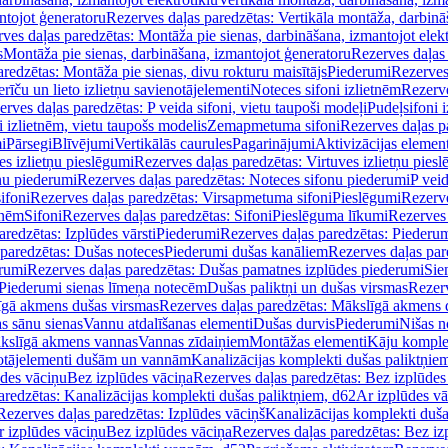
ntojot ģeneratoru
Rezerves daļas paredzētas: Vertikāla montāža, darbinā
ves daļas paredzētas: Montāža pie sienas, darbināšana, izmantojot elekt
s
Montāža pie sienas, darbināšana, izmantojot ģeneratoru
Rezerves daļas 
redzētas: Montāža pie sienas, divu rokturu maisītājs
Piederumi
Rezerves
erīču un lieto izlietņu savienotājelementi
Noteces sifoni izlietnēm
Rezerve
rves daļas paredzētas: P veida sifoni, vietu taupoši modeļi
Pudeļsifoni 
 izlietnēm, vietu taupošs modelis
Zemapmetuma sifoni
Rezerves daļas 
i
Pārsegi
Blīvējumi
Vertikālās caurules
Pagarinājumi
Aktivizācijas element
es izlietņu pieslēgumi
Rezerves daļas paredzētas: Virtuves izlietņu pies
nu piederumi
Rezerves daļas paredzētas: Noteces sifonu piederumi
P veid
ifoni
Rezerves daļas paredzētas: Virsapmetuma sifoni
Pieslēgumi
Rezerve
tnēm
Sifoni
Rezerves daļas paredzētas: Sifoni
Pieslēguma līkumi
Rezerves 
redzētas: Izplūdes vārsti
Piederumi
Rezerves daļas paredzētas: Piederu
 paredzētas: Dušas noteces
Piederumi dušas kanāliem
Rezerves daļas par
rumi
Rezerves daļas paredzētas: Dušas pamatnes izplūdes piederumi
Sie
 Piederumi sienas līmeņa notecēm
Dušas paliktņi un dušas virsmas
Rezerv
gā akmens dušas virsmas
Rezerves daļas paredzētas: Mākslīgā akmens 
s sānu sienas
Vannu atdalīšanas elementi
Dušas durvis
Piederumi
Nišas n
kslīgā akmens vannas
Vannas zīdaiņiem
Montāžas elementi
Kāju komplek
otājelementi dušām un vannām
Kanalizācijas komplekti dušas paliktņie
ūdes vāciņu
Bez izplūdes vāciņa
Rezerves daļas paredzētas: Bez izplūdes
aredzētas: Kanalizācijas komplekti dušas paliktņiem, d62
Ar izplūdes v
Rezerves daļas paredzētas: Izplūdes vāciņš
Kanalizācijas komplekti duša
r izplūdes vāciņu
Bez izplūdes vāciņa
Rezerves daļas paredzētas: Bez iz