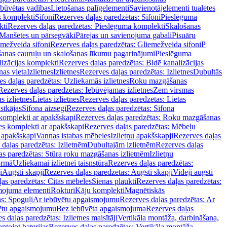
ebūvētas vadības
Lietošanas palīgelementi
Savienotājelementi tualetes
s komplekti
Sifoni
Rezerves daļas paredzētas: Sifoni
Pieslēguma
kti
Rezerves daļas paredzētas: Pieslēguma komplekti
Skalošanas
Manšetes un pārsegvāki
Pārejas un savienojuma gabali
Pisuāru
mežveida sifoni
Rezerves daļas paredzētas: Gliemežveida sifoni
P
šanas cauruļu un skalošanas līkumu pagarinājumi
Pieslēguma
izācijas komplekti
Rezerves daļas paredzētas: Bidē kanalizācijas
as vieta
Izlietnes
Izlietnes
Rezerves daļas paredzētas: Izlietnes
Dubultās
s daļas paredzētas: Uzliekamās izlietnes
Roku mazgāšanas
Rezerves daļas paredzētas: Iebūvējamas izlietnes
Zem virsmas
s izlietnes
Lietās izlietnes
Rezerves daļas paredzētas: Lietās
stkājas
Sifona aizsegi
Rezerves daļas paredzētas: Sifona
komplekti ar apakšskapi
Rezerves daļas paredzētas: Roku mazgāšanas
es komplekti ar apakšskapi
Rezerves daļas paredzētas: Mēbeļu
r apakšskapi
Vannas istabas mēbeles
Izlietņu apakšskapji
Rezerves daļas
daļas paredzētas: Izlietnēm
Dubultajām izlietnēm
Rezerves daļas
as paredzētas: Stūra roku mazgāšanas izlietnēm
Izlietņu
ormā
Uzliekamai izlietnei taisnstūra
Rezerves daļas paredzētas:
i
Augsti skapji
Rezerves daļas paredzētas: Augsti skapji
Vidēji augsti
as paredzētas: Citas mēbeles
Sienas plaukti
Rezerves daļas paredzētas:
ojuma elementi
Rokturi
Kāju komplekti
Magnētiskās
s: Spoguļi
Ar iebūvētu apgaismojumu
Rezerves daļas paredzētas: Ar
vētu apgaismojumu
Bez iebūvēta apgaismojuma
Rezerves daļas
s daļas paredzētas: Izlietnes maisītāji
Vertikāla montāža, darbināšana,
ntojot baterijas
Rezerves daļas paredzētas: Vertikāla montāža,