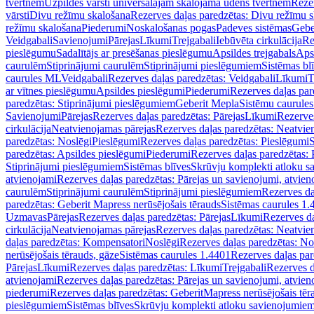
tvertnēm
Uzpildes vārsti universālajām skalojamā ūdens tvertnēm
Rezer
vārsti
Divu režīmu skalošana
Rezerves daļas paredzētas: Divu režīmu 
režīmu skalošana
Piederumi
Noskalošanas pogas
Padeves sistēmas
Gebe
Veidgabali
Savienojumi
Pārejas
Līkumi
Trejgabali
Iebūvēta cirkulācija
Re
pieslēgumu
Sadalītājs ar presēšanas pieslēgumu
Apsildes trejgabals
Apsi
caurulēm
Stiprinājumi caurulēm
Stiprinājumi pieslēgumiem
Sistēmas bl
caurules ML
Veidgabali
Rezerves daļas paredzētas: Veidgabali
Līkumi
T
ar vītnes pieslēgumu
Apsildes pieslēgumi
Piederumi
Rezerves daļas par
paredzētas: Stiprinājumi pieslēgumiem
Geberit Mepla
Sistēmu caurule
Savienojumi
Pārejas
Rezerves daļas paredzētas: Pārejas
Līkumi
Rezerves
cirkulācija
Neatvienojamas pārejas
Rezerves daļas paredzētas: Neatvie
paredzētas: Noslēgi
Pieslēgumi
Rezerves daļas paredzētas: Pieslēgumi
S
paredzētas: Apsildes pieslēgumi
Piederumi
Rezerves daļas paredzētas:
Stiprinājumi pieslēgumiem
Sistēmas blīves
Skrūvju komplekti atloku 
atvienojami
Rezerves daļas paredzētas: Pārejas un savienojumi, atvien
caurulēm
Stiprinājumi caurulēm
Stiprinājumi pieslēgumiem
Rezerves da
paredzētas: Geberit Mapress nerūsējošais tērauds
Sistēmas caurules 1.
Uzmavas
Pārejas
Rezerves daļas paredzētas: Pārejas
Līkumi
Rezerves da
cirkulācija
Neatvienojamas pārejas
Rezerves daļas paredzētas: Neatvie
daļas paredzētas: Kompensatori
Noslēgi
Rezerves daļas paredzētas: No
nerūsējošais tērauds, gāze
Sistēmas caurules 1.4401
Rezerves daļas par
Pārejas
Līkumi
Rezerves daļas paredzētas: Līkumi
Trejgabali
Rezerves d
atvienojami
Rezerves daļas paredzētas: Pārejas un savienojumi, atvien
piederumi
Rezerves daļas paredzētas: GeberitMapress nerūsējošais tēr
pieslēgumiem
Sistēmas blīves
Skrūvju komplekti atloku savienojumie