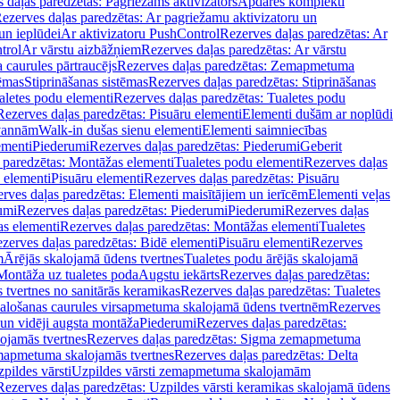
 daļas paredzētas: Pagriežams aktivizators
Apdares komplekti
ezerves daļas paredzētas: Ar pagriežamu aktivizatoru un
un ieplūdei
Ar aktivizatoru PushControl
Rezerves daļas paredzētas: Ar
trol
Ar vārstu aizbāžņiem
Rezerves daļas paredzētas: Ar vārstu
aurules pārtraucējs
Rezerves daļas paredzētas: Zemapmetuma
tēmas
Stiprināšanas sistēmas
Rezerves daļas paredzētas: Stiprināšanas
aletes podu elementi
Rezerves daļas paredzētas: Tualetes podu
Rezerves daļas paredzētas: Pisuāru elementi
Elementi dušām ar noplūdi
 vannām
Walk-in dušas sienu elementi
Elementi saimniecības
ementi
Piederumi
Rezerves daļas paredzētas: Piederumi
Geberit
 paredzētas: Montāžas elementi
Tualetes podu elementi
Rezerves daļas
 elementi
Pisuāru elementi
Rezerves daļas paredzētas: Pisuāru
rves daļas paredzētas: Elementi maisītājiem un ierīcēm
Elementi veļas
umi
Rezerves daļas paredzētas: Piederumi
Piederumi
Rezerves daļas
s elementi
Rezerves daļas paredzētas: Montāžas elementi
Tualetes
zerves daļas paredzētas: Bidē elementi
Pisuāru elementi
Rezerves
m
Ārējās skalojamā ūdens tvertnes
Tualetes podu ārējās skalojamā
Montāža uz tualetes poda
Augstu iekārts
Rezerves daļas paredzētas:
 tvertnes no sanitārās keramikas
Rezerves daļas paredzētas: Tualetes
alošanas caurules virsapmetuma skalojamā ūdens tvertnēm
Rezerves
un vidēji augsta montāža
Piederumi
Rezerves daļas paredzētas:
jamās tvertnes
Rezerves daļas paredzētas: Sigma zemapmetuma
mapmetuma skalojamās tvertnes
Rezerves daļas paredzētas: Delta
pildes vārsti
Uzpildes vārsti zemapmetuma skalojamām
Rezerves daļas paredzētas: Uzpildes vārsti keramikas skalojamā ūdens