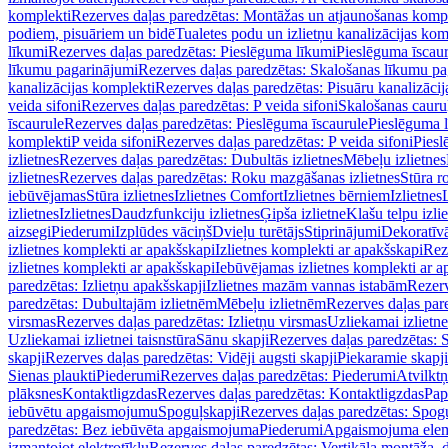
komplekti
Rezerves daļas paredzētas: Montāžas un atjaunošanas komp
podiem, pisuāriem un bidē
Tualetes podu un izlietņu kanalizācijas kom
līkumi
Rezerves daļas paredzētas: Pieslēguma līkumi
Pieslēguma īscau
līkumu pagarinājumi
Rezerves daļas paredzētas: Skalošanas līkumu p
kanalizācijas komplekti
Rezerves daļas paredzētas: Pisuāru kanalizāci
veida sifoni
Rezerves daļas paredzētas: P veida sifoni
Skalošanas cauru
īscaurule
Rezerves daļas paredzētas: Pieslēguma īscaurule
Pieslēguma 
komplekti
P veida sifoni
Rezerves daļas paredzētas: P veida sifoni
Piesl
izlietnes
Rezerves daļas paredzētas: Dubultās izlietnes
Mēbeļu izlietnes
izlietnes
Rezerves daļas paredzētas: Roku mazgāšanas izlietnes
Stūra r
iebūvējamas
Stūra izlietnes
Izlietnes Comfort
Izlietnes bērniem
Izlietnes
izlietnes
Izlietnes
Daudzfunkciju izlietnes
Ģipša izlietne
Klašu telpu izli
aizsegi
Piederumi
Izplūdes vāciņš
Dvieļu turētājs
Stiprinājumi
Dekoratīv
izlietnes komplekti ar apakšskapi
Izlietnes komplekti ar apakšskapi
Rez
izlietnes komplekti ar apakšskapi
Iebūvējamas izlietnes komplekti ar a
paredzētas: Izlietņu apakšskapji
Izlietnes mazām vannas istabām
Rezerv
paredzētas: Dubultajām izlietnēm
Mēbeļu izlietnēm
Rezerves daļas par
virsmas
Rezerves daļas paredzētas: Izlietņu virsmas
Uzliekamai izlietn
Uzliekamai izlietnei taisnstūra
Sānu skapji
Rezerves daļas paredzētas: 
skapji
Rezerves daļas paredzētas: Vidēji augsti skapji
Piekaramie skapji
Sienas plaukti
Piederumi
Rezerves daļas paredzētas: Piederumi
Atvilktņ
plāksnes
Kontaktligzdas
Rezerves daļas paredzētas: Kontaktligzdas
Pap
iebūvētu apgaismojumu
Spoguļskapji
Rezerves daļas paredzētas: Spog
paredzētas: Bez iebūvēta apgaismojuma
Piederumi
Apgaismojuma elem
izmantojot elektrotīklu
Rezerves daļas paredzētas: Vertikāla montāža, d