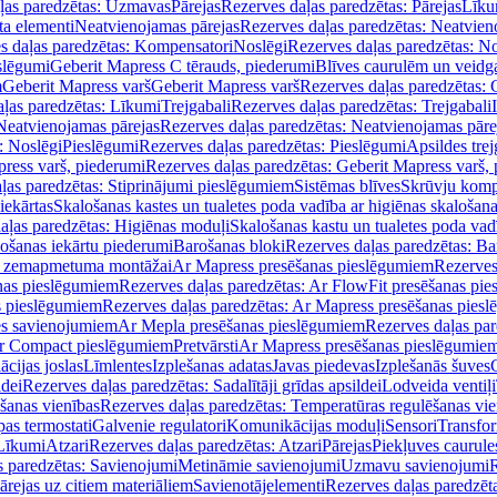
ļas paredzētas: Uzmavas
Pārejas
Rezerves daļas paredzētas: Pārejas
Līku
ta elementi
Neatvienojamas pārejas
Rezerves daļas paredzētas: Neatvien
s daļas paredzētas: Kompensatori
Noslēgi
Rezerves daļas paredzētas: No
slēgumi
Geberit Mapress C tērauds, piederumi
Blīves caurulēm un veidg
m
Geberit Mapress varš
Geberit Mapress varš
Rezerves daļas paredzētas: 
ļas paredzētas: Līkumi
Trejgabali
Rezerves daļas paredzētas: Trejgabali
Neatvienojamas pārejas
Rezerves daļas paredzētas: Neatvienojamas pāre
: Noslēgi
Pieslēgumi
Rezerves daļas paredzētas: Pieslēgumi
Apsildes trej
ress varš, piederumi
Rezerves daļas paredzētas: Geberit Mapress varš,
ļas paredzētas: Stiprinājumi pieslēgumiem
Sistēmas blīves
Skrūvju komp
iekārtas
Skalošanas kastes un tualetes poda vadība ar higiēnas skalošana
aļas paredzētas: Higiēnas moduļi
Skalošanas kastu un tualetes poda vad
lošanas iekārtu piederumi
Barošanas bloki
Rezerves daļas paredzētas: Ba
iļi zemapmetuma montāžai
Ar Mapress presēšanas pieslēgumiem
Rezerves
nas pieslēgumiem
Rezerves daļas paredzētas: Ar FlowFit presēšanas pi
s pieslēgumiem
Rezerves daļas paredzētas: Ar Mapress presēšanas pies
es savienojumiem
Ar Mepla presēšanas pieslēgumiem
Rezerves daļas pa
Ar Compact pieslēgumiem
Pretvārsti
Ar Mapress presēšanas pieslēgumie
ācijas joslas
Līmlentes
Izplešanas adatas
Javas piedevas
Izplešanās šuves
ldei
Rezerves daļas paredzētas: Sadalītāji grīdas apsildei
Lodveida ventiļi
šanas vienības
Rezerves daļas paredzētas: Temperatūras regulēšanas vie
pas termostati
Galvenie regulatori
Komunikācijas moduļi
Sensori
Transfor
Līkumi
Atzari
Rezerves daļas paredzētas: Atzari
Pārejas
Piekļuves caurule
s paredzētas: Savienojumi
Metināmie savienojumi
Uzmavu savienojumi
R
ārejas uz citiem materiāliem
Savienotājelementi
Rezerves daļas paredzēt