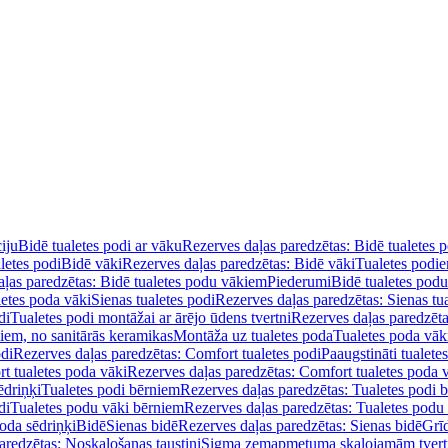
iju
Bidē tualetes podi ar vāku
Rezerves daļas paredzētas: Bidē tualetes 
letes podi
Bidē vāki
Rezerves daļas paredzētas: Bidē vāki
Tualetes podi
ļas paredzētas: Bidē tualetes podu vākiem
Piederumi
Bidē tualetes pod
letes poda vāki
Sienas tualetes podi
Rezerves daļas paredzētas: Sienas tu
di
Tualetes podi montāžai ar ārējo ūdens tvertni
Rezerves daļas paredzēta
diem, no sanitārās keramikas
Montāža uz tualetes poda
Tualetes poda vāk
odi
Rezerves daļas paredzētas: Comfort tualetes podi
Paaugstināti tualete
t tualetes poda vāki
Rezerves daļas paredzētas: Comfort tualetes poda 
ēdriņķi
Tualetes podi bērniem
Rezerves daļas paredzētas: Tualetes podi 
di
Tualetes podu vāki bērniem
Rezerves daļas paredzētas: Tualetes podu
oda sēdriņķi
Bidē
Sienas bidē
Rezerves daļas paredzētas: Sienas bidē
Grī
aredzētas: Noskalošanas taustiņi
Sigma zemapmetuma skalojamām tver