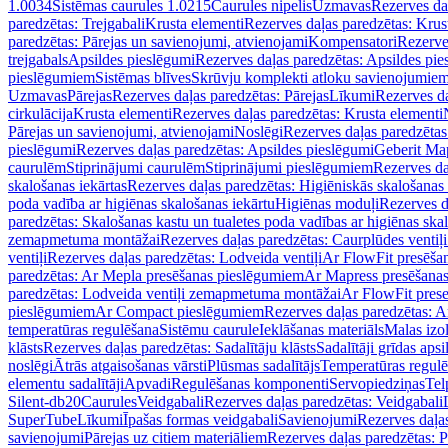
1.0034
Sistēmas caurules 1.0215
Caurules nipelis
Uzmavas
Rezerves da
paredzētas: Trejgabali
Krusta elementi
Rezerves daļas paredzētas: Krus
paredzētas: Pārejas un savienojumi, atvienojami
Kompensatori
Rezerve
trejgabals
Apsildes pieslēgumi
Rezerves daļas paredzētas: Apsildes pie
pieslēgumiem
Sistēmas blīves
Skrūvju komplekti atloku savienojumie
Uzmavas
Pārejas
Rezerves daļas paredzētas: Pārejas
Līkumi
Rezerves da
cirkulācija
Krusta elementi
Rezerves daļas paredzētas: Krusta elementi
Pārejas un savienojumi, atvienojami
Noslēgi
Rezerves daļas paredzētas
pieslēgumi
Rezerves daļas paredzētas: Apsildes pieslēgumi
Geberit Map
caurulēm
Stiprinājumi caurulēm
Stiprinājumi pieslēgumiem
Rezerves da
skalošanas iekārtas
Rezerves daļas paredzētas: Higiēniskās skalošanas 
poda vadība ar higiēnas skalošanas iekārtu
Higiēnas moduļi
Rezerves d
paredzētas: Skalošanas kastu un tualetes poda vadības ar higiēnas ska
zemapmetuma montāžai
Rezerves daļas paredzētas: Caurplūdes vent
ventiļi
Rezerves daļas paredzētas: Lodveida ventiļi
Ar FlowFit presēša
paredzētas: Ar Mepla presēšanas pieslēgumiem
Ar Mapress presēšana
paredzētas: Lodveida ventiļi zemapmetuma montāžai
Ar FlowFit pres
pieslēgumiem
Ar Compact pieslēgumiem
Rezerves daļas paredzētas: 
temperatūras regulēšana
Sistēmu caurule
Ieklāšanas materiāls
Malas izol
klāsts
Rezerves daļas paredzētas: Sadalītāju klāsts
Sadalītāji grīdas apsi
noslēgi
Ātrās atgaisošanas vārsti
Plūsmas sadalītājs
Temperatūras regulē
elementu sadalītāji
Apvadi
Regulēšanas komponenti
Servopiedziņas
Tel
Silent-db20
Caurules
Veidgabali
Rezerves daļas paredzētas: Veidgabali
SuperTube
Līkumi
Īpašas formas veidgabali
Savienojumi
Rezerves daļa
savienojumi
Pārejas uz citiem materiāliem
Rezerves daļas paredzētas: P