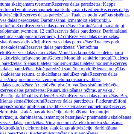
tuma skalojamām tvertnēm
Rezerves daļas paredzētas: Kappa
vertnēm
Twinline zemapmetuma skalojamām tvertnēm
Rezerves daļas
ktivizāciju
Rezerves daļas paredzētas: Tualetes podu vadības sistēmas
ves daļas paredzētas: Darbināšanai, izmantojot elektrotīklu,
vertnēm, 8 cm
Rezerves daļas paredzētas: Darbināšanai, izmantojot
skalojamām tvertnēm, 12 cm
Rezerves daļas paredzētas: Darbināšanai,
apmetuma skalojamām tvertnēm, 12 cm
Rezerves daļas paredzētas:
skalošanas aktivizāciju
Rezerves daļas paredzētas: Tualetes podu
 noskalošanai
Rezerves daļas paredzētas: Vienrežīma
ekti
Rezerves daļas paredzētas: Montāžas komplekti
Tualetes podu
s aktivizāciju
Savienojumi
Geberit Monolith sanitārie moduļi
Tualetes
 paredzētas: Sienas tualetes podiem
Grīdas tualetes podiem
Rezerves
 daļas paredzētas: Bidē paredzēti sanitārie moduļi
Sienas un grīdas
, skalošanas režīms, ar skalošanas malu
Bez vāka
Rezerves daļas
alas
Virsapmetuma vai zemapmetuma pisuāru vadības
 daļas paredzētas: Ar iebūvētu pisuāru vadības sistēmu
Iebūvētai
zerves daļas paredzētas: Pisuāri, skalošanas režīms, ar vāku /
 Pisuāri, darbībai bez ūdens
Bez vāka
Rezerves daļas paredzētas: Bez
līšanas sienas
Piederumi
Rezerves daļas paredzētas: Piederumi
Sifoni
ārejas
Stiprinājumi
Pisuāru vadības sistēmas
Zemapmetuma
Rezerves
ektronisku skalošanas aktivizāciju, darbināšana, izmantojot
ivizāciju, darbināšana, izmantojot baterijas
Ar pneimatisku skalošanas
zerves daļas paredzētas: Virsapmetuma
Ar elektronisku skalošanas
lektrotīklu
Ar elektronisku skalošanas aktivizāciju, darbināšana,
ļas paredzētas: Piederumi
Montāžas un atjaunošanas