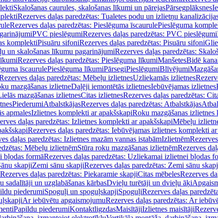
lekti
Skalošanas caurules, skalošanas līkumi un pārejas
Pārsegplāksnes
I
plekti
Rezerves daļas paredzētas: Tualetes podu un izlietņu kanalizācija
rule
Rezerves daļas paredzētas: Pieslēguma īscaurule
Pieslēguma komple
agarinājumi
PVC pieslēgumi
Rezerves daļas paredzētas: PVC pieslēgumi
jas komplekti
Pisuāru sifoni
Rezerves daļas paredzētas: Pisuāru sifoni
Glie
ļu un skalošanas līkumu pagarinājumi
Rezerves daļas paredzētas: Skalo
līkumi
Rezerves daļas paredzētas: Pieslēguma līkumi
Manšetes
Bidē kanal
ēguma īscaurule
Pieslēguma līkumi
Pārsegi
Pieslēgumi
Blīvējumi
Mazgāšan
Rezerves daļas paredzētas: Mēbeļu izlietnes
Uzliekamās izlietnes
Rezerve
oku mazgāšanas izlietne
Daļēji iemontētās izlietnes
Iebūvējamas izlietnes
Lielās mazgāšanas izlietnes
Citas izlietnes
Rezerves daļas paredzētas: Cita
etnes
Piederumi
Atbalstkājas
Rezerves daļas paredzētas: Atbalstkājas
Atbal
ās apmales
Izlietnes komplekti ar apakšskapi
Roku mazgāšanas izlietnes 
erves daļas paredzētas: Izlietnes komplekti ar apakšskapi
Mēbeļu izlietn
pakšskapi
Rezerves daļas paredzētas: Iebūvējamas izlietnes komplekti a
es daļas paredzētas: Izlietnes mazām vannas istabām
Izlietnēm
Rezerves 
edzētas: Mēbeļu izlietnēm
Stūra roku mazgāšanas izlietnēm
Rezerves daļ
ei bļodas formā
Rezerves daļas paredzētas: Uzliekamai izlietnei bļodas f
Sānu skapji
Zemi sānu skapji
Rezerves daļas paredzētas: Zemi sānu skapj
Rezerves daļas paredzētas: Piekaramie skapji
Citas mēbeles
Rezerves daļ
u sadalītāji un uzglabāšanas kārbas
Dvieļu turētāji un dvieļu āķi
Apgaism
ildu piederumi
Spoguļi un spoguļskapji
Spoguļi
Rezerves daļas paredzēta
uļskapji
Ar iebūvētu apgaismojumu
Rezerves daļas paredzētas: Ar iebū
enti
Papildu piederumi
Kontaktligzdas
Maisītāji
Izlietnes maisītāji
Rezerve
arbināšana, izmantojot elektrotīklu
Vertikāla montāža, darbināšana, izma