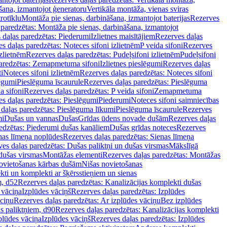
šana, izmantojot ģeneratoru
Vertikāla montāža, vienas sviras
rotīklu
Montāža pie sienas, darbināšana, izmantojot baterijas
Rezerves
paredzētas: Montāža pie sienas, darbināšana, izmantojot
 daļas paredzētas: Piederumi
Izlietnes maisītājiem
Rezerves daļas
s daļas paredzētas: Noteces sifoni izlietnēm
P veida sifoni
Rezerves
izlietnēm
Rezerves daļas paredzētas: Pudeļsifoni izlietnēm
Pudeļsifoni
paredzētas: Zemapmetuma sifoni
Izlietnes pieslēgumi
Rezerves daļas
i
Noteces sifoni izlietnēm
Rezerves daļas paredzētas: Noteces sifoni
lēgumi
Pieslēguma īscaurule
Rezerves daļas paredzētas: Pieslēguma
a sifoni
Rezerves daļas paredzētas: P veida sifoni
Zemapmetuma
s daļas paredzētas: Pieslēgumi
Piederumi
Noteces sifoni saimniecības
daļas paredzētas: Pieslēguma līkumi
Pieslēguma īscaurule
Rezerves
mi
Dušas un vannas
Dušas
Grīdas ūdens novade dušām
Rezerves daļas
edzētas: Piederumi dušas kanāliem
Dušas grīdas noteces
Rezerves
nas līmeņa noplūdes
Rezerves daļas paredzētas: Sienas līmeņa
es daļas paredzētas: Dušas paliktņi un dušas virsmas
Mākslīgā
dušas virsmas
Montāžas elementi
Rezerves daļas paredzētas: Montāžas
ovietošanas kārbas dušām
Nišas novietošanas
ti un komplekti ar šķērsstieņiem un sienas
m, d52
Rezerves daļas paredzētas: Kanalizācijas komplekti dušas
 vāciņa
Izplūdes vāciņš
Rezerves daļas paredzētas: Izplūdes
āciņu
Rezerves daļas paredzētas: Ar izplūdes vāciņu
Bez izplūdes
s paliktņiem, d90
Rezerves daļas paredzētas: Kanalizācijas komplekti
plūdes vāciņa
Izplūdes vāciņš
Rezerves daļas paredzētas: Izplūdes