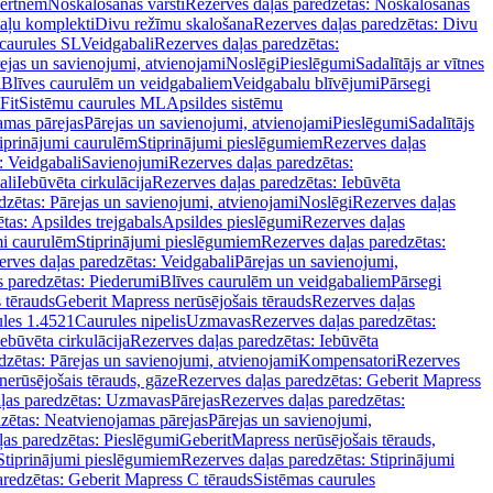
vertnēm
Noskalošanas vārsti
Rezerves daļas paredzētas: Noskalošanas
taļu komplekti
Divu režīmu skalošana
Rezerves daļas paredzētas: Divu
caurules SL
Veidgabali
Rezerves daļas paredzētas:
ejas un savienojumi, atvienojami
Noslēgi
Pieslēgumi
Sadalītājs ar vītnes
i
Blīves caurulēm un veidgabaliem
Veidgabalu blīvējumi
Pārsegi
Fit
Sistēmu caurules ML
Apsildes sistēmu
amas pārejas
Pārejas un savienojumi, atvienojami
Pieslēgumi
Sadalītājs
iprinājumi caurulēm
Stiprinājumi pieslēgumiem
Rezerves daļas
: Veidgabali
Savienojumi
Rezerves daļas paredzētas:
ali
Iebūvēta cirkulācija
Rezerves daļas paredzētas: Iebūvēta
dzētas: Pārejas un savienojumi, atvienojami
Noslēgi
Rezerves daļas
tas: Apsildes trejgabals
Apsildes pieslēgumi
Rezerves daļas
mi caurulēm
Stiprinājumi pieslēgumiem
Rezerves daļas paredzētas:
rves daļas paredzētas: Veidgabali
Pārejas un savienojumi,
s paredzētas: Piederumi
Blīves caurulēm un veidgabaliem
Pārsegi
 tērauds
Geberit Mapress nerūsējošais tērauds
Rezerves daļas
ules 1.4521
Caurules nipelis
Uzmavas
Rezerves daļas paredzētas:
Iebūvēta cirkulācija
Rezerves daļas paredzētas: Iebūvēta
dzētas: Pārejas un savienojumi, atvienojami
Kompensatori
Rezerves
nerūsējošais tērauds, gāze
Rezerves daļas paredzētas: Geberit Mapress
ļas paredzētas: Uzmavas
Pārejas
Rezerves daļas paredzētas:
zētas: Neatvienojamas pārejas
Pārejas un savienojumi,
ļas paredzētas: Pieslēgumi
GeberitMapress nerūsējošais tērauds,
Stiprinājumi pieslēgumiem
Rezerves daļas paredzētas: Stiprinājumi
aredzētas: Geberit Mapress C tērauds
Sistēmas caurules