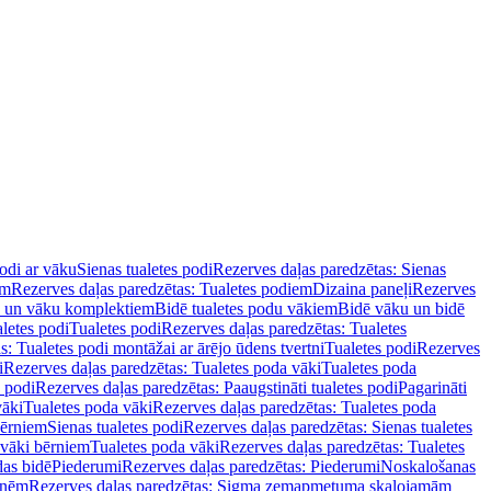
podi ar vāku
Sienas tualetes podi
Rezerves daļas paredzētas: Sienas
em
Rezerves daļas paredzētas: Tualetes podiem
Dizaina paneļi
Rezerves
u un vāku komplektiem
Bidē tualetes podu vākiem
Bidē vāku un bidē
aletes podi
Tualetes podi
Rezerves daļas paredzētas: Tualetes
s: Tualetes podi montāžai ar ārējo ūdens tvertni
Tualetes podi
Rezerves
i
Rezerves daļas paredzētas: Tualetes poda vāki
Tualetes poda
s podi
Rezerves daļas paredzētas: Paaugstināti tualetes podi
Pagarināti
vāki
Tualetes poda vāki
Rezerves daļas paredzētas: Tualetes poda
bērniem
Sienas tualetes podi
Rezerves daļas paredzētas: Sienas tualetes
 vāki bērniem
Tualetes poda vāki
Rezerves daļas paredzētas: Tualetes
das bidē
Piederumi
Rezerves daļas paredzētas: Piederumi
Noskalošanas
tnēm
Rezerves daļas paredzētas: Sigma zemapmetuma skalojamām