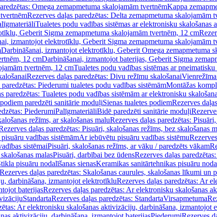
paredzētas: Omega zemapmetuma skalojamām tvertnēm
Kappa zemapme
tvertnēm
Rezerves daļas paredzētas: Delta zemapmetuma skalojamām t
līgmateriāli
Tualetes podu vadības sistēmas ar elektronisku skalošanas a
trotīklu, Geberit Sigma zemapmetuma skalojamām tvertnēm, 12 cm
Rezer
ai, izmantojot elektrotīklu, Geberit Sigma zemapmetuma skalojamām t
m
Darbināšanai, izmantojot elektrotīklu, Geberit Omega zemapmetuma 
ertnēm, 12 cm
Darbināšanai, izmantojot baterijas, Geberit Sigma zem
lojamām tvertnēm, 12 cm
Tualetes podu vadības sistēmas ar pneimatisku 
kalošanai
Rezerves daļas paredzētas: Divu režīmu skalošanai
Vienrežīma
 paredzētas: Piederumi tualetes podu vadības sistēmām
Montāžas kompl
s paredzētas: Tualetes podu vadības sistēmām ar elektronisku skalošana
 podiem paredzēti sanitārie moduļi
Sienas tualetes podiem
Rezerves daļas
edzētas: Piederumi
Palīgmateriāli
Bidē paredzēti sanitārie moduļi
Rezerves
skalošanas režīms, ar skalošanas malu
Rezerves daļas paredzētas: Pisuāri
Rezerves daļas paredzētas: Pisuāri, skalošanas režīms, bez skalošanas m
pisuāru vadības sistēmām
Ar iebūvētu pisuāru vadības sistēmu
Rezerves
vadības sistēmai
Pisuāri, skalošanas režīms, ar vāku / paredzēts vākam
Re
 skalošanas malas
Pisuāri, darbībai bez ūdens
Rezerves daļas paredzētas:
tikla pisuāru nodalīšanas sienas
Keramikas sanitārtehnikas pisuāru noda
Rezerves daļas paredzētas: Skalošanas caurules, skalošanas līkumi un p
u, darbināšana, izmantojot elektrotīklu
Rezerves daļas paredzētas: Ar el
tojot baterijas
Rezerves daļas paredzētas: Ar elektronisku skalošanas akt
vizāciju
Standarta
Rezerves daļas paredzētas: Standarta
Virsapmetuma
Re
ētas: Ar elektronisku skalošanas aktivizāciju, darbināšana, izmantojot e
as aktivizāciju, darbināšana, izmantojot baterijas
Piederumi
Rezerves da