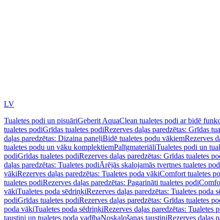
LV
Tualetes podi un pisuāri
Geberit AquaClean tualetes podi ar bidē funkc
tualetes podi
Grīdas tualetes podi
Rezerves daļas paredzētas: Grīdas tua
daļas paredzētas: Dizaina paneļi
Bidē tualetes podu vākiem
Rezerves da
tualetes podu un vāku komplektiem
Palīgmateriāli
Tualetes podi un tua
podi
Grīdas tualetes podi
Rezerves daļas paredzētas: Grīdas tualetes po
daļas paredzētas: Tualetes podi
Ārējās skalojamās tvertnes tualetes po
vāki
Rezerves daļas paredzētas: Tualetes poda vāki
Comfort tualetes p
tualetes podi
Rezerves daļas paredzētas: Pagarināti tualetes podi
Comfor
vāki
Tualetes poda sēdriņķi
Rezerves daļas paredzētas: Tualetes poda s
podi
Grīdas tualetes podi
Rezerves daļas paredzētas: Grīdas tualetes po
poda vāki
Tualetes poda sēdriņķi
Rezerves daļas paredzētas: Tualetes p
taustiņi un tualetes poda vadība
Noskalošanas taustiņi
Rezerves daļas p