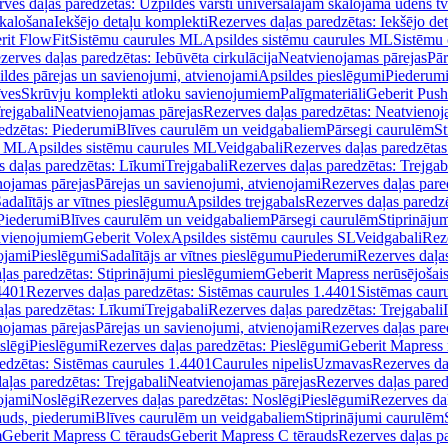
ves daļas paredzētas: Uzpildes vārsti universālajām skalojamā ūdens t
skalošana
Iekšējo detaļu komplekti
Rezerves daļas paredzētas: Iekšējo de
rit FlowFit
Sistēmu caurules ML
Apsildes sistēmu caurules ML
Sistēmu 
zerves daļas paredzētas: Iebūvēta cirkulācija
Neatvienojamas pārejas
Pār
ldes pārejas un savienojumi, atvienojami
Apsildes pieslēgumi
Piederum
īves
Skrūvju komplekti atloku savienojumiem
Palīgmateriāli
Geberit Push
rejgabali
Neatvienojamas pārejas
Rezerves daļas paredzētas: Neatvienoj
edzētas: Piederumi
Blīves caurulēm un veidgabaliem
Pārsegi caurulēm
St
s ML
Apsildes sistēmu caurules ML
Veidgabali
Rezerves daļas paredzētas
 daļas paredzētas: Līkumi
Trejgabali
Rezerves daļas paredzētas: Trejgab
nojamas pārejas
Pārejas un savienojumi, atvienojami
Rezerves daļas pare
adalītājs ar vītnes pieslēgumu
Apsildes trejgabals
Rezerves daļas paredzē
 Piederumi
Blīves caurulēm un veidgabaliem
Pārsegi caurulēm
Stiprināju
savienojumiem
Geberit Volex
Apsildes sistēmu caurules SL
Veidgabali
Reze
ojami
Pieslēgumi
Sadalītājs ar vītnes pieslēgumu
Piederumi
Rezerves daļa
ļas paredzētas: Stiprinājumi pieslēgumiem
Geberit Mapress nerūsējošais
4401
Rezerves daļas paredzētas: Sistēmas caurules 1.4401
Sistēmas caur
ļas paredzētas: Līkumi
Trejgabali
Rezerves daļas paredzētas: Trejgabali
nojamas pārejas
Pārejas un savienojumi, atvienojami
Rezerves daļas pare
slēgi
Pieslēgumi
Rezerves daļas paredzētas: Pieslēgumi
Geberit Mapress 
edzētas: Sistēmas caurules 1.4401
Caurules nipelis
Uzmavas
Rezerves da
aļas paredzētas: Trejgabali
Neatvienojamas pārejas
Rezerves daļas pared
ojami
Noslēgi
Rezerves daļas paredzētas: Noslēgi
Pieslēgumi
Rezerves da
auds, piederumi
Blīves caurulēm un veidgabaliem
Stiprinājumi caurulēm
m
Geberit Mapress C tērauds
Geberit Mapress C tērauds
Rezerves daļas p