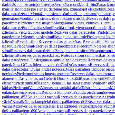
darbināšana, izmantojot baterijas
Vertikāla montāža, darbināšana, izma
maisītājs
Montāža pie sienas, darbināšana, izmantojot elektrotīklu
Rezer
daļas paredzētas: Montāža pie sienas, darbināšana, izmantojot baterija
ģeneratoru
Montāža pie sienas, divu rokturu maisītājs
Rezerves daļas pa
paredzētas: Izlietnes maisītājiem
Mazgāšanas vietas, virtuves izlietņu, i
daļas paredzētas: P veida sifoni
P veida sifoni, vietu taupoši modeļi
Reze
izlietnēm, vietu taupošs modelis
Rezerves daļas paredzētas: Pudeļsifoni
paredzētas: Izlietnes pieslēgumi
Pieslēguma īscaurule
Pieslēguma līkum
izlietnēm
P veida sifoni
Rezerves daļas paredzētas: P veida sifoni
Virtuv
īscaurule
Piederumi
Rezerves daļas paredzētas: Piederumi
Noteces sifo
sifoni
Rezerves daļas paredzētas: Zemapmetuma sifoni
Virsapmetuma s
izlietnēm
Rezerves daļas paredzētas: Noteces sifoni saimniecības izlie
daļas paredzētas: Pieslēguma īscaurule
Izplūdes vārsti
Rezerves daļas pa
paredzētas: Grīdas ūdens novade dušām
Dušas noteces
Rezerves daļas
daļas paredzētas: Dušas grīdas noteces
Dušas pamatnes izplūdes piede
noplūdes
Piederumi sienas līmeņa notecēm
Rezerves daļas paredzētas:
akmens dušas virsmas un Geberit Duofix uzstādīšanas elementi
Mākslī
elementi
Piederumi
Dušas sānu sienas
Dušas sānu sienas
“Walk-in” duša
kārbas
Piederumi
Vannas
Vannas no sanitārā akrila
Taisnstūra vannas
Mā
enkurskrūvēm
Piederumi
Remonta komplekti
Papildu piederumi
Savien
paliktņiem, d52
Ar izplūdes vāciņu
Rezerves daļas paredzētas: Ar izpl
vāciņš
Kanalizācijas komplekti dušas paliktņiem, d62
Rezerves daļas p
vāciņa
Rezerves daļas paredzētas: Bez izplūdes vāciņa
Izplūdes vāciņš
dušas paliktņiem, d90
Ar izplūdes vāciņu
Rezerves daļas paredzētas: A