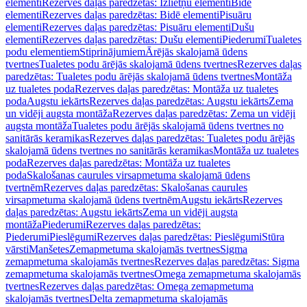
elementi
Rezerves daļas paredzētas: Izlietņu elementi
Bidē
elementi
Rezerves daļas paredzētas: Bidē elementi
Pisuāru
elementi
Rezerves daļas paredzētas: Pisuāru elementi
Dušu
elementi
Rezerves daļas paredzētas: Dušu elementi
Piederumi
Tualetes
podu elementiem
Stiprinājumiem
Ārējās skalojamā ūdens
tvertnes
Tualetes podu ārējās skalojamā ūdens tvertnes
Rezerves daļas
paredzētas: Tualetes podu ārējās skalojamā ūdens tvertnes
Montāža
uz tualetes poda
Rezerves daļas paredzētas: Montāža uz tualetes
poda
Augstu iekārts
Rezerves daļas paredzētas: Augstu iekārts
Zema
un vidēji augsta montāža
Rezerves daļas paredzētas: Zema un vidēji
augsta montāža
Tualetes podu ārējās skalojamā ūdens tvertnes no
sanitārās keramikas
Rezerves daļas paredzētas: Tualetes podu ārējās
skalojamā ūdens tvertnes no sanitārās keramikas
Montāža uz tualetes
poda
Rezerves daļas paredzētas: Montāža uz tualetes
poda
Skalošanas caurules virsapmetuma skalojamā ūdens
tvertnēm
Rezerves daļas paredzētas: Skalošanas caurules
virsapmetuma skalojamā ūdens tvertnēm
Augstu iekārts
Rezerves
daļas paredzētas: Augstu iekārts
Zema un vidēji augsta
montāža
Piederumi
Rezerves daļas paredzētas:
Piederumi
Pieslēgumi
Rezerves daļas paredzētas: Pieslēgumi
Stūra
vārsti
Manšetes
Zemapmetuma skalojamās tvertnes
Sigma
zemapmetuma skalojamās tvertnes
Rezerves daļas paredzētas: Sigma
zemapmetuma skalojamās tvertnes
Omega zemapmetuma skalojamās
tvertnes
Rezerves daļas paredzētas: Omega zemapmetuma
skalojamās tvertnes
Delta zemapmetuma skalojamās