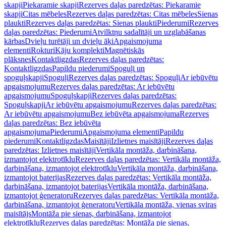
skapji
Piekaramie skapji
Rezerves daļas paredzētas: Piekaramie
skapji
Citas mēbeles
Rezerves daļas paredzētas: Citas mēbeles
Sienas
plaukti
Rezerves daļas paredzētas: Sienas plaukti
Piederumi
Rezerves
daļas paredzētas: Piederumi
Atvilktņu sadalītāji un uzglabāšanas
kārbas
Dvieļu turētāji un dvieļu āķi
Apgaismojuma
elementi
Rokturi
Kāju komplekti
Magnētiskās
plāksnes
Kontaktligzdas
Rezerves daļas paredzētas:
Kontaktligzdas
Papildu piederumi
Spoguļi un
spoguļskapji
Spoguļi
Rezerves daļas paredzētas: Spoguļi
Ar iebūvētu
apgaismojumu
Rezerves daļas paredzētas: Ar iebūvētu
apgaismojumu
Spoguļskapji
Rezerves daļas paredzētas:
Spoguļskapji
Ar iebūvētu apgaismojumu
Rezerves daļas paredzētas:
Ar iebūvētu apgaismojumu
Bez iebūvēta apgaismojuma
Rezerves
daļas paredzētas: Bez iebūvēta
apgaismojuma
Piederumi
Apgaismojuma elementi
Papildu
piederumi
Kontaktligzdas
Maisītāji
Izlietnes maisītāji
Rezerves daļas
paredzētas: Izlietnes maisītāji
Vertikāla montāža, darbināšana,
izmantojot elektrotīklu
Rezerves daļas paredzētas: Vertikāla montāža,
darbināšana, izmantojot elektrotīklu
Vertikāla montāža, darbināšana,
izmantojot baterijas
Rezerves daļas paredzētas: Vertikāla montāža,
darbināšana, izmantojot baterijas
Vertikāla montāža, darbināšana,
izmantojot ģeneratoru
Rezerves daļas paredzētas: Vertikāla montāža,
darbināšana, izmantojot ģeneratoru
Vertikāla montāža, vienas sviras
maisītājs
Montāža pie sienas, darbināšana, izmantojot
elektrotīklu
Rezerves daļas paredzētas: Montāža pie sienas,