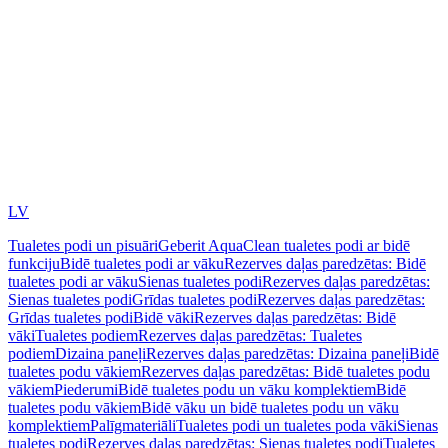
LV
Tualetes podi un pisuāri
Geberit AquaClean tualetes podi ar bidē
funkciju
Bidē tualetes podi ar vāku
Rezerves daļas paredzētas: Bidē
tualetes podi ar vāku
Sienas tualetes podi
Rezerves daļas paredzētas:
Sienas tualetes podi
Grīdas tualetes podi
Rezerves daļas paredzētas:
Grīdas tualetes podi
Bidē vāki
Rezerves daļas paredzētas: Bidē
vāki
Tualetes podiem
Rezerves daļas paredzētas: Tualetes
podiem
Dizaina paneļi
Rezerves daļas paredzētas: Dizaina paneļi
Bidē
tualetes podu vākiem
Rezerves daļas paredzētas: Bidē tualetes podu
vākiem
Piederumi
Bidē tualetes podu un vāku komplektiem
Bidē
tualetes podu vākiem
Bidē vāku un bidē tualetes podu un vāku
komplektiem
Palīgmateriāli
Tualetes podi un tualetes poda vāki
Sienas
tualetes podi
Rezerves daļas paredzētas: Sienas tualetes podi
Tualetes