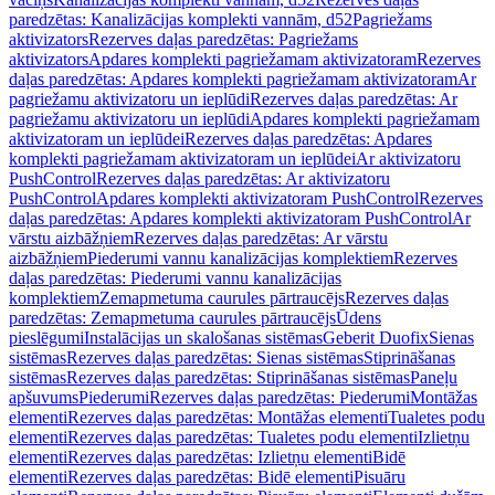
paredzētas: Kanalizācijas komplekti vannām, d52
Pagriežams
aktivizators
Rezerves daļas paredzētas: Pagriežams
aktivizators
Apdares komplekti pagriežamam aktivizatoram
Rezerves
daļas paredzētas: Apdares komplekti pagriežamam aktivizatoram
Ar
pagriežamu aktivizatoru un ieplūdi
Rezerves daļas paredzētas: Ar
pagriežamu aktivizatoru un ieplūdi
Apdares komplekti pagriežamam
aktivizatoram un ieplūdei
Rezerves daļas paredzētas: Apdares
komplekti pagriežamam aktivizatoram un ieplūdei
Ar aktivizatoru
PushControl
Rezerves daļas paredzētas: Ar aktivizatoru
PushControl
Apdares komplekti aktivizatoram PushControl
Rezerves
daļas paredzētas: Apdares komplekti aktivizatoram PushControl
Ar
vārstu aizbāžņiem
Rezerves daļas paredzētas: Ar vārstu
aizbāžņiem
Piederumi vannu kanalizācijas komplektiem
Rezerves
daļas paredzētas: Piederumi vannu kanalizācijas
komplektiem
Zemapmetuma caurules pārtraucējs
Rezerves daļas
paredzētas: Zemapmetuma caurules pārtraucējs
Ūdens
pieslēgumi
Instalācijas un skalošanas sistēmas
Geberit Duofix
Sienas
sistēmas
Rezerves daļas paredzētas: Sienas sistēmas
Stiprināšanas
sistēmas
Rezerves daļas paredzētas: Stiprināšanas sistēmas
Paneļu
apšuvums
Piederumi
Rezerves daļas paredzētas: Piederumi
Montāžas
elementi
Rezerves daļas paredzētas: Montāžas elementi
Tualetes podu
elementi
Rezerves daļas paredzētas: Tualetes podu elementi
Izlietņu
elementi
Rezerves daļas paredzētas: Izlietņu elementi
Bidē
elementi
Rezerves daļas paredzētas: Bidē elementi
Pisuāru