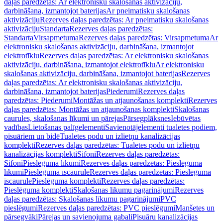
daļas paredzētas: Ar elektronisku skalošanas aktivizāciju,
darbināšana, izmantojot baterijas
Ar pneimatisku skalošanas
aktivizāciju
Rezerves daļas paredzētas: Ar pneimatisku skalošanas
aktivizāciju
Standarta
Rezerves daļas paredzētas:
Standarta
Virsapmetuma
Rezerves daļas paredzētas: Virsapmetuma
Ar
elektronisku skalošanas aktivizāciju, darbināšana, izmantojot
elektrotīklu
Rezerves daļas paredzētas: Ar elektronisku skalošanas
aktivizāciju, darbināšana, izmantojot elektrotīklu
Ar elektronisku
skalošanas aktivizāciju, darbināšana, izmantojot baterijas
Rezerves
daļas paredzētas: Ar elektronisku skalošanas aktivizāciju,
darbināšana, izmantojot baterijas
Piederumi
Rezerves daļas
paredzētas: Piederumi
Montāžas un atjaunošanas komplekti
Rezerves
daļas paredzētas: Montāžas un atjaunošanas komplekti
Skalošanas
caurules, skalošanas līkumi un pārejas
Pārsegplāksnes
Iebūvētas
vadības
Lietošanas palīgelementi
Savienotājelementi tualetes podiem,
pisuāriem un bidē
Tualetes podu un izlietņu kanalizācijas
komplekti
Rezerves daļas paredzētas: Tualetes podu un izlietņu
kanalizācijas komplekti
Sifoni
Rezerves daļas paredzētas:
Sifoni
Pieslēguma līkumi
Rezerves daļas paredzētas: Pieslēguma
līkumi
Pieslēguma īscaurule
Rezerves daļas paredzētas: Pieslēguma
īscaurule
Pieslēguma komplekti
Rezerves daļas paredzētas:
Pieslēguma komplekti
Skalošanas līkumu pagarinājumi
Rezerves
daļas paredzētas: Skalošanas līkumu pagarinājumi
PVC
pieslēgumi
Rezerves daļas paredzētas: PVC pieslēgumi
Manšetes un
pārsegvāki
Pārejas un savienojuma gabali
Pisuāru kanalizācijas