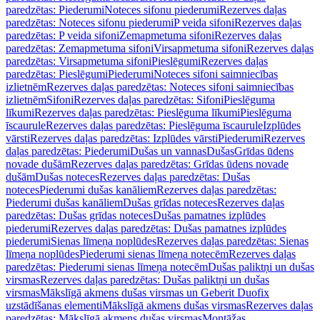
paredzētas: Piederumi
Noteces sifonu piederumi
Rezerves daļas
paredzētas: Noteces sifonu piederumi
P veida sifoni
Rezerves daļas
paredzētas: P veida sifoni
Zemapmetuma sifoni
Rezerves daļas
paredzētas: Zemapmetuma sifoni
Virsapmetuma sifoni
Rezerves daļas
paredzētas: Virsapmetuma sifoni
Pieslēgumi
Rezerves daļas
paredzētas: Pieslēgumi
Piederumi
Noteces sifoni saimniecības
izlietnēm
Rezerves daļas paredzētas: Noteces sifoni saimniecības
izlietnēm
Sifoni
Rezerves daļas paredzētas: Sifoni
Pieslēguma
līkumi
Rezerves daļas paredzētas: Pieslēguma līkumi
Pieslēguma
īscaurule
Rezerves daļas paredzētas: Pieslēguma īscaurule
Izplūdes
vārsti
Rezerves daļas paredzētas: Izplūdes vārsti
Piederumi
Rezerves
daļas paredzētas: Piederumi
Dušas un vannas
Dušas
Grīdas ūdens
novade dušām
Rezerves daļas paredzētas: Grīdas ūdens novade
dušām
Dušas noteces
Rezerves daļas paredzētas: Dušas
noteces
Piederumi dušas kanāliem
Rezerves daļas paredzētas:
Piederumi dušas kanāliem
Dušas grīdas noteces
Rezerves daļas
paredzētas: Dušas grīdas noteces
Dušas pamatnes izplūdes
piederumi
Rezerves daļas paredzētas: Dušas pamatnes izplūdes
piederumi
Sienas līmeņa noplūdes
Rezerves daļas paredzētas: Sienas
līmeņa noplūdes
Piederumi sienas līmeņa notecēm
Rezerves daļas
paredzētas: Piederumi sienas līmeņa notecēm
Dušas paliktņi un dušas
virsmas
Rezerves daļas paredzētas: Dušas paliktņi un dušas
virsmas
Mākslīgā akmens dušas virsmas un Geberit Duofix
uzstādīšanas elementi
Mākslīgā akmens dušas virsmas
Rezerves daļas
paredzētas: Mākslīgā akmens dušas virsmas
Montāžas