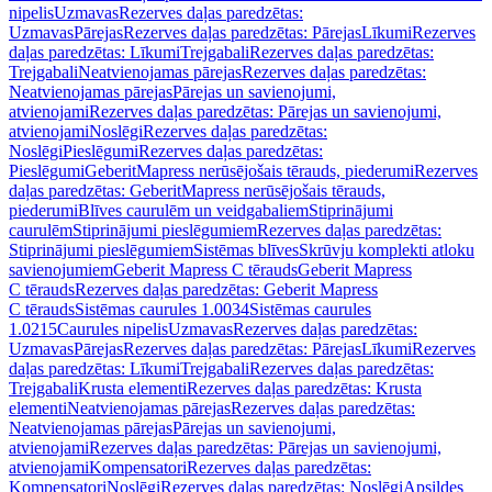
nipelis
Uzmavas
Rezerves daļas paredzētas:
Uzmavas
Pārejas
Rezerves daļas paredzētas: Pārejas
Līkumi
Rezerves
daļas paredzētas: Līkumi
Trejgabali
Rezerves daļas paredzētas:
Trejgabali
Neatvienojamas pārejas
Rezerves daļas paredzētas:
Neatvienojamas pārejas
Pārejas un savienojumi,
atvienojami
Rezerves daļas paredzētas: Pārejas un savienojumi,
atvienojami
Noslēgi
Rezerves daļas paredzētas:
Noslēgi
Pieslēgumi
Rezerves daļas paredzētas:
Pieslēgumi
GeberitMapress nerūsējošais tērauds, piederumi
Rezerves
daļas paredzētas: GeberitMapress nerūsējošais tērauds,
piederumi
Blīves caurulēm un veidgabaliem
Stiprinājumi
caurulēm
Stiprinājumi pieslēgumiem
Rezerves daļas paredzētas:
Stiprinājumi pieslēgumiem
Sistēmas blīves
Skrūvju komplekti atloku
savienojumiem
Geberit Mapress C tērauds
Geberit Mapress
C tērauds
Rezerves daļas paredzētas: Geberit Mapress
C tērauds
Sistēmas caurules 1.0034
Sistēmas caurules
1.0215
Caurules nipelis
Uzmavas
Rezerves daļas paredzētas:
Uzmavas
Pārejas
Rezerves daļas paredzētas: Pārejas
Līkumi
Rezerves
daļas paredzētas: Līkumi
Trejgabali
Rezerves daļas paredzētas:
Trejgabali
Krusta elementi
Rezerves daļas paredzētas: Krusta
elementi
Neatvienojamas pārejas
Rezerves daļas paredzētas:
Neatvienojamas pārejas
Pārejas un savienojumi,
atvienojami
Rezerves daļas paredzētas: Pārejas un savienojumi,
atvienojami
Kompensatori
Rezerves daļas paredzētas:
Kompensatori
Noslēgi
Rezerves daļas paredzētas: Noslēgi
Apsildes