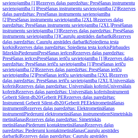
savienojamība [1]
Rezerves daļas paredzētas: Presēšanas instrumentu
savienojamība [1]
Presēšanas instrumentu savienojamība [2]
Rezerves
daļas paredzētas: Presēšanas instrumentu savienojamība
[2]
Presēšanas instrumentu savietojamība [2XL]
Rezerves daļas
paredzētas: Presēšanas instrumentu savietojamība [2XL]
Presēšanas
instrumentu savietojamība [3]
Rezerves daļas paredzētas: Presēšanas
instrumentu savietojamība [3]
Cauruļu apstrādes darbarīki
Rezerves
daļas paredzētas: Cauruļu apstrādes darbarīki
Spiediena testa
korķis
Rezerves daļas paredzētas: Spiediena testa korķis
Pārbaudes
līdzeklis
Piederumi
Presēšanas ierīces
Rezerves daļas paredzētas:
Presēšanas ierīces
Presēšanas ierīču savietojamība [1]
Rezerves daļas
paredzētas: Presēšanas ierīču savietojamība [1]
Presēšanas ierīču
savietojamība [2]
Rezerves daļas paredzētas: Presēšanas ierīču
savietojamība [2]
Presēšanas ierīču savietojamība [2XL]
Rezerves
daļas paredzētas: Presēšanas ierīču savietojamība [2XL]
Universālais
koferis
Rezerves daļas paredzētas: Universālais koferis
Universālais
koferis
Rezerves daļas paredzētas: Universālais koferis
Instrumenti
Geberit Silent-db20/Geberit PE
Rezerves daļas paredzētas:
Instrumenti Geberit Silent-db20/Geberit PE
Elektrometināšanas
instrumenti
Rezerves daļas paredzētas: Elektrometināšanas
instrumenti
Piederumi elektrometināšanas instrumentiem
Simetriskās
metināšanas
Rezerves daļas paredzētas: Simetriskās
metināšanas
Piederumi kontaktmetināšanas
Rezerves daļas
paredzētas: Piederumi kontaktmetināšanas
Cauruļu apstrādes
darbarīki
Rezerves daļas paredzētas: Cauruļu apstrādes