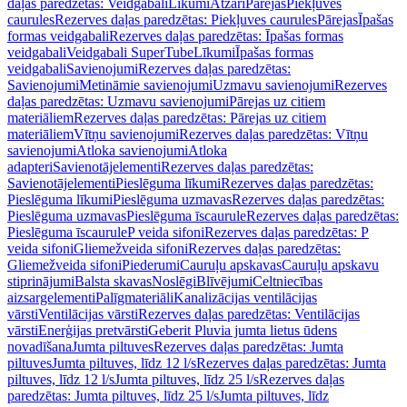
daļas paredzētas: Veidgabali
Līkumi
Atzari
Pārejas
Piekļuves
caurules
Rezerves daļas paredzētas: Piekļuves caurules
Pārejas
Īpašas
formas veidgabali
Rezerves daļas paredzētas: Īpašas formas
veidgabali
Veidgabali SuperTube
Līkumi
Īpašas formas
veidgabali
Savienojumi
Rezerves daļas paredzētas:
Savienojumi
Metināmie savienojumi
Uzmavu savienojumi
Rezerves
daļas paredzētas: Uzmavu savienojumi
Pārejas uz citiem
materiāliem
Rezerves daļas paredzētas: Pārejas uz citiem
materiāliem
Vītņu savienojumi
Rezerves daļas paredzētas: Vītņu
savienojumi
Atloka savienojumi
Atloka
adapteri
Savienotājelementi
Rezerves daļas paredzētas:
Savienotājelementi
Pieslēguma līkumi
Rezerves daļas paredzētas:
Pieslēguma līkumi
Pieslēguma uzmavas
Rezerves daļas paredzētas:
Pieslēguma uzmavas
Pieslēguma īscaurule
Rezerves daļas paredzētas:
Pieslēguma īscaurule
P veida sifoni
Rezerves daļas paredzētas: P
veida sifoni
Gliemežveida sifoni
Rezerves daļas paredzētas:
Gliemežveida sifoni
Piederumi
Cauruļu apskavas
Cauruļu apskavu
stiprinājumi
Balsta skavas
Noslēgi
Blīvējumi
Celtniecības
aizsargelementi
Palīgmateriāli
Kanalizācijas ventilācijas
vārsti
Ventilācijas vārsti
Rezerves daļas paredzētas: Ventilācijas
vārsti
Enerģijas pretvārsti
Geberit Pluvia jumta lietus ūdens
novadīšana
Jumta piltuves
Rezerves daļas paredzētas: Jumta
piltuves
Jumta piltuves, līdz 12 l/s
Rezerves daļas paredzētas: Jumta
piltuves, līdz 12 l/s
Jumta piltuves, līdz 25 l/s
Rezerves daļas
paredzētas: Jumta piltuves, līdz 25 l/s
Jumta piltuves, līdz