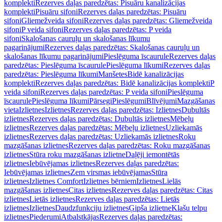
komplekti
Rezerves daļas paredzētas: Pisuāru kanalizācijas
komplekti
Pisuāru sifoni
Rezerves daļas paredzētas: Pisuāru
sifoni
Gliemežveida sifoni
Rezerves daļas paredzētas: Gliemežveida
sifoni
P veida sifoni
Rezerves daļas paredzētas: P veida
sifoni
Skalošanas cauruļu un skalošanas līkumu
pagarinājumi
Rezerves daļas paredzētas: Skalošanas cauruļu un
skalošanas līkumu pagarinājumi
Pieslēguma īscaurule
Rezerves daļas
paredzētas: Pieslēguma īscaurule
Pieslēguma līkumi
Rezerves daļas
paredzētas: Pieslēguma līkumi
Manšetes
Bidē kanalizācijas
komplekti
Rezerves daļas paredzētas: Bidē kanalizācijas komplekti
P
veida sifoni
Rezerves daļas paredzētas: P veida sifoni
Pieslēguma
īscaurule
Pieslēguma līkumi
Pārsegi
Pieslēgumi
Blīvējumi
Mazgāšanas
vieta
Izlietnes
Izlietnes
Rezerves daļas paredzētas: Izlietnes
Dubultās
izlietnes
Rezerves daļas paredzētas: Dubultās izlietnes
Mēbeļu
izlietnes
Rezerves daļas paredzētas: Mēbeļu izlietnes
Uzliekamās
izlietnes
Rezerves daļas paredzētas: Uzliekamās izlietnes
Roku
mazgāšanas izlietnes
Rezerves daļas paredzētas: Roku mazgāšanas
izlietnes
Stūra roku mazgāšanas izlietne
Daļēji iemontētās
izlietnes
Iebūvējamas izlietnes
Rezerves daļas paredzētas:
Iebūvējamas izlietnes
Zem virsmas iebūvējamas
Stūra
izlietnes
Izlietnes Comfort
Izlietnes bērniem
Izlietnes
Lielās
mazgāšanas izlietnes
Citas izlietnes
Rezerves daļas paredzētas: Citas
izlietnes
Lietās izlietnes
Rezerves daļas paredzētas: Lietās
izlietnes
Izlietnes
Daudzfunkciju izlietnes
Ģipša izlietne
Klašu telpu
izlietnes
Piederumi
Atbalstkājas
Rezerves daļas paredzētas: