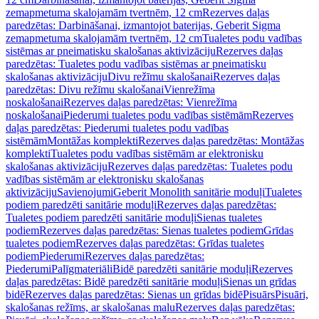
zemapmetuma skalojamām tvertnēm, 12 cm
Rezerves daļas
paredzētas: Darbināšanai, izmantojot baterijas, Geberit Sigma
zemapmetuma skalojamām tvertnēm, 12 cm
Tualetes podu vadības
sistēmas ar pneimatisku skalošanas aktivizāciju
Rezerves daļas
paredzētas: Tualetes podu vadības sistēmas ar pneimatisku
skalošanas aktivizāciju
Divu režīmu skalošanai
Rezerves daļas
paredzētas: Divu režīmu skalošanai
Vienrežīma
noskalošanai
Rezerves daļas paredzētas: Vienrežīma
noskalošanai
Piederumi tualetes podu vadības sistēmām
Rezerves
daļas paredzētas: Piederumi tualetes podu vadības
sistēmām
Montāžas komplekti
Rezerves daļas paredzētas: Montāžas
komplekti
Tualetes podu vadības sistēmām ar elektronisku
skalošanas aktivizāciju
Rezerves daļas paredzētas: Tualetes podu
vadības sistēmām ar elektronisku skalošanas
aktivizāciju
Savienojumi
Geberit Monolith sanitārie moduļi
Tualetes
podiem paredzēti sanitārie moduļi
Rezerves daļas paredzētas:
Tualetes podiem paredzēti sanitārie moduļi
Sienas tualetes
podiem
Rezerves daļas paredzētas: Sienas tualetes podiem
Grīdas
tualetes podiem
Rezerves daļas paredzētas: Grīdas tualetes
podiem
Piederumi
Rezerves daļas paredzētas:
Piederumi
Palīgmateriāli
Bidē paredzēti sanitārie moduļi
Rezerves
daļas paredzētas: Bidē paredzēti sanitārie moduļi
Sienas un grīdas
bidē
Rezerves daļas paredzētas: Sienas un grīdas bidē
Pisuārs
Pisuāri,
skalošanas režīms, ar skalošanas malu
Rezerves daļas paredzētas: