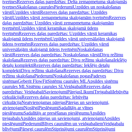
tvertnes
Rezerves daļas paredzētas: Delta zemapmetuma skalojamās
tvertnes
Skalošanas caurules
Piederumi
Uzpildes un noskalošanas
vārsti
Uzpildes vārsti
Rezerves daļas paredzētas: Uzpildes
vārsti
Uzpildes vārsti zemapmetuma skalojamām tvertnēm
Rezerves
daļas paredzētas: Uzpildes vārsti zemapmetuma skalojamām
tvertnēm
Uzpildes vārsti keramikas skalojamā ūdens
tvertnēm
Rezerves daļas paredzētas: Uzpildes vārsti keramikas
skalojamā ūdens tvertnēm
Uzpildes vārsti universālajām skalojamā
ūdens tvertnēm
Rezerves daļas paredzētas: Uzpildes vārsti
universālajām skalojamā ūdens tvertnēm
Noskalošanas
vārsti
Rezerves daļas paredzētas: Noskalošanas vārsti
Divu režīmu
skalošana
Rezerves daļas paredzētas: Divu režīmu skalošana
Iekšējo
detaļu komplekti
Rezerves daļas paredzētas: Iekšējo detaļu
komplekti
Divu režīmu skalošana
Rezerves daļas paredzētas: Divu
režīmu skalošana
Piederumi
Noskalošanas pogas
Padeves
sistēmas
Geberit FlowFit
Sistēmu caurules ML
Apsildes sistēmu
caurules ML
Sistēmu caurules SL
Veidgabali
Rezerves daļas
paredzētas: Veidgabali
Savienojumi
Pārejas
Līkumi
Trejgabali
Iebūvēta
cirkulācija
Rezerves daļas paredzētas: Iebūvēta
cirkulācija
Neatvienojamas pārejas
Pārejas un savienojumi,
atvienojami
Noslēgi
Pieslēgumi
Sadalītājs ar vītnes
pieslēgumu
Sadalītājs ar presēšanas pieslēgumu
Apsildes
trejgabals
Apsildes pārejas un savienojumi, atvienojami
Apsildes
pieslēgumi
Piederumi
Blīves caurulēm un veidgabaliem
Veidgabalu
blīvējumi
Pārsegi caurulēm
Stiprinājumi caurulēm
Stiprinājumi