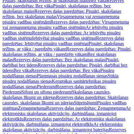
Pisuāri, skalošanas režīms, ar skalošanas malu
Bez vāka
Rezerves
daļas paredzētas: Bez vāka
Pisuāri, skalošanas režīms, bez
skalošanas malas
Rezerves daļas paredzētas: Pisuāri, skalošanas
režīms, bez skalošanas malas
Virsapmetuma vai zemapmetuma
pisuāru vadības sistēmām
Rezerves daļas paredzētas: Virsapmetuma
vai zemapmetuma pisuāru vadības sistēmām
Ar iebūvētu pisuāru
vadības sistēmu
Rezerves daļas paredzētas: Ar iebūvētu pisuāru
vadības sistēmu
Iebūvētai pisuāru vadības sistēmai
Rezerves daļas
paredzētas: Iebūvētai pisuāru vadības sistēmai
Pisuāri, skalošanas
režīms, ar vāku / paredzēts vākam
Rezerves daļas paredzētas: Pisuāri,
skalošanas režīms, ar vāku / paredzēts vākam
Bez skalošanas
malas
Rezerves daļas paredzētas: Bez skalošanas malas
Pisuāri,
darbībai bez ūdens
Rezerves daļas paredzētas: Pisuāri, darbībai bez
ūdens
Bez vāka
Rezerves daļas paredzētas: Bez vāka
Pisuāru
nodalīšanas sienas
Plastmasas pisuāru nodalīšanas sienas
Stikla
pisuāru nodalīšanas sienas
Keramikas sanitārtehnikas pisuāru
nodalīšanas sienas
Piederumi
Rezerves daļas paredzētas:
Piederumi
Sifoni un sifonu piederumi
Skalošanas caurules,
skalošanas līkumi un pārejas
Rezerves daļas paredzētas: Skalošanas
caurules, skalošanas līkumi un pārejas
Stiprinājumi
Pisuāru vadības
sistēmas
Zemapmetuma
Rezerves daļas paredzētas: Zemapmetuma
Ar
elektronisku skalošanas aktivizāciju, darbināšana, izmantojot
elektrotīklu
Rezerves daļas paredzētas: Ar elektronisku skalošanas
aktivizāciju, darbināšana, izmantojot elektrotīklu
Ar elektronisku
skalošanas aktivizāciju, darbināšana, izmantojot baterijas
Rezerves