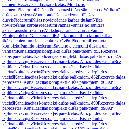
elementi
Rezerves daļas paredzētas: Montāžas
elementi
Piederumi
Dušas sānu sienas
Dušas sānu sienas
“Walk-in”
dušas sānu sienas
Vannu atdalīšanas elementi
Dušas
durvis
Piederumi
Nišas novietošanas kārbas dušām
Nišas
novietošanas kārbas
Piederumi
Vannas
Vannas no sanitārā
akrila
Taisnstūra vannas
Mākslīgā akmens vannas
Vannas
zīdaiņiem
Montāžas elementi
Kāju komplekti un komplekti ar
šķērsstieņiem un sienas enkurskrūvēm
Piederumi
Remonta
komplekti
Papildu piederumi
Savienotājelementi dušām un
vannām
Kanalizācijas komplekti dušas paliktņiem, d52
Rezerves
daļas paredzētas: Kanalizācijas komplekti dušas paliktņiem, d52
Ar
izplūdes vāciņu
Rezerves daļas paredzētas: Ar izplūdes vāciņu
Bez
izplūdes vāciņa
Rezerves daļas paredzētas: Bez izplūdes
vāciņa
Izplūdes vāciņš
Rezerves daļas paredzētas: Izplūdes
vāciņš
Kanalizācijas komplekti dušas paliktņiem, d62
Rezerves daļas
paredzētas: Kanalizācijas komplekti dušas paliktņiem, d62
Ar
izplūdes vāciņu
Rezerves daļas paredzētas: Ar izplūdes vāciņu
Bez
izplūdes vāciņa
Rezerves daļas paredzētas: Bez izplūdes
vāciņa
Izplūdes vāciņš
Rezerves daļas paredzētas: Izplūdes
vāciņš
Kanalizācijas komplekti dušas paliktņiem, d90
Rezerves daļas
paredzētas: Kanalizācijas komplekti dušas paliktņiem, d90
Ar
izplūdes vāciņu
Rezerves daļas paredzētas: Ar izplūdes vāciņu
Bez
izplūdes vāciņa
Rezerves daļas paredzētas: Bez izplūdes
vāciņa
Izplūdes vāciņš
Rezerves daļas paredzētas: Izplūdes
vāciņš
Kanalizācijas komplekti vannām, d52
Rezerves daļas