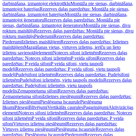
darbināšana, izmantojot elektrotīklu
Montāža pie sienas, darbināšana,
izmantojot baterijas
Rezerves daļas paredzētas: Montāža pie sienas,
darbināšana, izmantojot baterijas
Montāža pie sienas, darbināšana,
izmantojot ģeneratoru
Rezerves daļas paredzētas: Montāža pie
sienas, darbināšana, izmantojot ģeneratoru
Montāža pie sienas, divu
rokturu maisītājs
Rezerves daļas paredzētas: Montāža pie sienas, divu
rokturu maisītājs
Piederumi
Rezerves daļas paredzētas:
Piederumi
Izlietnes maisītājiem
Rezerves daļas paredzētas: Izlietnes
maisītājiem
Mazgāšanas vietas, virtuves izlietņu, ierīču un lieto
izlietņu savienotājelementi
Noteces sifoni izlietnēm
Rezerves daļas
paredzētas: Noteces sifoni izlietnēm
P veida sifoni
Rezerves daļas
paredzētas: P veida sifoni
P veida sifoni, vietu taupoši
modeļi
Rezerves daļas paredzētas: P veida sifoni, vietu taupoši
modeļi
Pudeļsifoni izlietnēm
Rezerves daļas paredzētas: Pudeļsifoni
izlietnēm
Pudeļsifoni izlietnēm, vietu taupošs modelis
Rezerves daļas
paredzētas: Pudeļsifoni izlietnēm, vietu taupošs
modelis
Zemapmetuma sifoni
Rezerves daļas paredzētas:
Zemapmetuma sifoni
Izlietnes pieslēgumi
Rezerves daļas paredzētas:
Izlietnes pieslēgumi
Pieslēguma īscaurule
Pieslēguma
līkumi
Pārsegi
Blīvējumi
Vertikālās caurules
Pagarinājumi
Aktivizācijas
elementi
Noteces sifoni izlietnēm
Rezerves daļas paredzētas: Noteces
sifoni izlietnēm
P veida sifoni
Rezerves daļas paredzētas: P veida
sifoni
Virtuves izlietņu pieslēgumi
Rezerves daļas paredzētas:
Virtuves izlietņu pieslēgumi
Pieslēguma īscaurule
Rezerves daļas
paredzētas: Pieslēguma īscaurule
Piederumi
Rezerves daļas