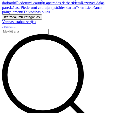
darbarīki
Piederumi cauruļu apstrādes darbarīkiem
Rezerves daļas
paredzētas: Piederumi cauruļu apstrādes darbarīkiem
Lietošanas
palīgelementi
Tālvadības pultis
Izstrādājumu kategorijas
Vannas istabas sērijas
Jaunumi