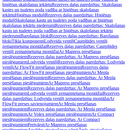
higiēnas skalošanas iekārtu
Rezerves daļas paredzētas: Skalošanas
kastes un tualetes poda vadība ar higiēnas skalošanas
iekārtu
Higiēnas moduļi
Rezerves daļas paredzētas: Higiēnas
moduļi
Skalošanas kastu un tualetes poda vadības ar higiēnas
skalošanas iekārtu piederumi
Rezerves daļas paredzētas: Skalošanas
kastu un tualetes poda vadības ar higiēnas skalošanas iekārtu
piederumi
Barošanas bloki
Rezerves daļas paredzētas: Barošanas
bloki
Tīkla komponenti
Lodveida ventiļi
Caurplūdes ventiļi
zemapmetuma montāžai
Rezerves daļas paredzētas: Caurplūdes
ventiļi zemapmetuma montāžai
Ar Mapress presēšanas
pieslēgumiem
Rezerves daļas paredzētas: Ar Mapress presēšanas
pieslēgumiem
Lodveida ventiļi
Rezerves daļas paredzētas: Lodveida
ventiļi
Ar FlowFit presēšanas pieslēgumiem
Rezerves daļas
paredzētas: Ar FlowFit presēšanas pieslēgumiem
Ar Mepla
presēšanas pieslēgumiem
Rezerves daļas paredzētas: Ar Mepla
presēšanas pieslēgumiem
Ar Mapress presēšanas
pieslēgumiem
Rezerves daļas paredzētas: Ar Mapress presēšanas
pieslēgumiem
Lodveida ventiļi zemapmetuma montāžai
Rezerves
daļas paredzētas: Lodveida ventiļi zemapmetuma montāžai
Ar
FlowFit preses savienojumiem
Ar Mepla presēšanas
pieslēgumiem
Rezerves daļas paredzētas: Ar Mepla presēšanas
pieslēgumiem
Ar Volex presēšanas pieslēgumiem
Ar Compact
pieslēgumiem
Rezerves daļas paredzētas: Ar Compact
pieslēgumiem
Pretvārsti
Ar Mapress presēšanas
pieslēgumiem
Apsildes atgaisošanas vārsti
Ātrās atgaisošanas