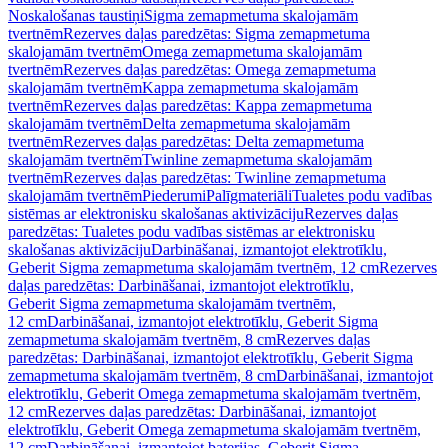
Noskalošanas taustiņi
Sigma zemapmetuma skalojamām
tvertnēm
Rezerves daļas paredzētas: Sigma zemapmetuma
skalojamām tvertnēm
Omega zemapmetuma skalojamām
tvertnēm
Rezerves daļas paredzētas: Omega zemapmetuma
skalojamām tvertnēm
Kappa zemapmetuma skalojamām
tvertnēm
Rezerves daļas paredzētas: Kappa zemapmetuma
skalojamām tvertnēm
Delta zemapmetuma skalojamām
tvertnēm
Rezerves daļas paredzētas: Delta zemapmetuma
skalojamām tvertnēm
Twinline zemapmetuma skalojamām
tvertnēm
Rezerves daļas paredzētas: Twinline zemapmetuma
skalojamām tvertnēm
Piederumi
Palīgmateriāli
Tualetes podu vadības
sistēmas ar elektronisku skalošanas aktivizāciju
Rezerves daļas
paredzētas: Tualetes podu vadības sistēmas ar elektronisku
skalošanas aktivizāciju
Darbināšanai, izmantojot elektrotīklu,
Geberit Sigma zemapmetuma skalojamām tvertnēm, 12 cm
Rezerves
daļas paredzētas: Darbināšanai, izmantojot elektrotīklu,
Geberit Sigma zemapmetuma skalojamām tvertnēm,
12 cm
Darbināšanai, izmantojot elektrotīklu, Geberit Sigma
zemapmetuma skalojamām tvertnēm, 8 cm
Rezerves daļas
paredzētas: Darbināšanai, izmantojot elektrotīklu, Geberit Sigma
zemapmetuma skalojamām tvertnēm, 8 cm
Darbināšanai, izmantojot
elektrotīklu, Geberit Omega zemapmetuma skalojamām tvertnēm,
12 cm
Rezerves daļas paredzētas: Darbināšanai, izmantojot
elektrotīklu, Geberit Omega zemapmetuma skalojamām tvertnēm,
12 cm
Darbināšanai, izmantojot baterijas, Geberit Sigma