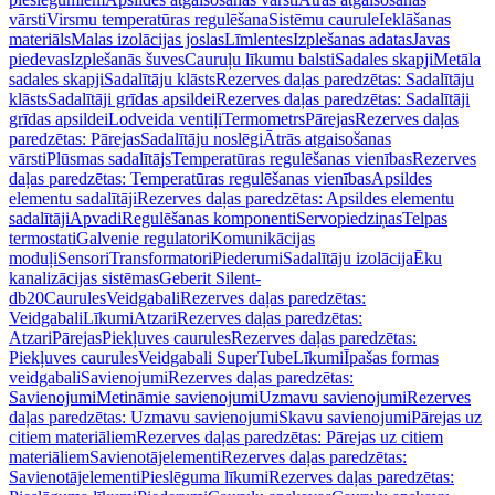
vārsti
Virsmu temperatūras regulēšana
Sistēmu caurule
Ieklāšanas
materiāls
Malas izolācijas joslas
Līmlentes
Izplešanas adatas
Javas
piedevas
Izplešanās šuves
Cauruļu līkumu balsti
Sadales skapji
Metāla
sadales skapji
Sadalītāju klāsts
Rezerves daļas paredzētas: Sadalītāju
klāsts
Sadalītāji grīdas apsildei
Rezerves daļas paredzētas: Sadalītāji
grīdas apsildei
Lodveida ventiļi
Termometrs
Pārejas
Rezerves daļas
paredzētas: Pārejas
Sadalītāju noslēgi
Ātrās atgaisošanas
vārsti
Plūsmas sadalītājs
Temperatūras regulēšanas vienības
Rezerves
daļas paredzētas: Temperatūras regulēšanas vienības
Apsildes
elementu sadalītāji
Rezerves daļas paredzētas: Apsildes elementu
sadalītāji
Apvadi
Regulēšanas komponenti
Servopiedziņas
Telpas
termostati
Galvenie regulatori
Komunikācijas
moduļi
Sensori
Transformatori
Piederumi
Sadalītāju izolācija
Ēku
kanalizācijas sistēmas
Geberit Silent-
db20
Caurules
Veidgabali
Rezerves daļas paredzētas:
Veidgabali
Līkumi
Atzari
Rezerves daļas paredzētas:
Atzari
Pārejas
Piekļuves caurules
Rezerves daļas paredzētas:
Piekļuves caurules
Veidgabali SuperTube
Līkumi
Īpašas formas
veidgabali
Savienojumi
Rezerves daļas paredzētas:
Savienojumi
Metināmie savienojumi
Uzmavu savienojumi
Rezerves
daļas paredzētas: Uzmavu savienojumi
Skavu savienojumi
Pārejas uz
citiem materiāliem
Rezerves daļas paredzētas: Pārejas uz citiem
materiāliem
Savienotājelementi
Rezerves daļas paredzētas:
Savienotājelementi
Pieslēguma līkumi
Rezerves daļas paredzētas: