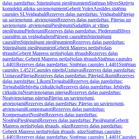
daļas paredzētas: Stiprinājumi pieslēgumiem
Sistēmas blīves
Skrūvju
komplekti atloku savienojumiem
Geberit Volex
Apsildes sistēmu
caurules SL
Veidgabali
Rezerves daļas paredzētas: Veidgabali
Pārejas
un savienojumi, atvienojami
Rezerves daļas paredzētas: Pārejas un
savienojumi, atvienojami
Pieslēgumi
Sadalītājs ar vītnes
pieslēgumu
Piederumi
Rezerves daļas paredzētas: Piederumi
Blīves
caurulēm un veidgabaliem
Pārsegi caurulēm
Stiprinājumi
caurulēm
Stiprinājumi pieslēgumiem
Rezerves daļas paredzētas:
Stiprinājumi pieslēgumiem
Geberit Mapress nerūsējošais
tērauds
Geberit Mapress nerūsējošais tērauds
Rezerves daļas
paredzētas: Geberit Mapress nerūsējošais tērauds
Sistēmas caurules
1.4401
Rezerves daļas paredzētas: Sistēmas caurules 1.4401
Sistēmas
caurules 1.4521
Caurules nipelis
Uzmavas
Rezerves daļas paredzētas:
Uzmavas
Pārejas
Rezerves daļas paredzētas: Pārejas
Līkumi
Rezerves
daļas paredzētas: Līkumi
Trejgabali
Rezerves daļas paredzētas:
Trejgabali
Iebūvēta cirkulācija
Rezerves daļas paredzētas: Iebūvēta
cirkulācija
Neatvienojamas pārejas
Rezerves daļas paredzētas:
Neatvienojamas pārejas
Pārejas un savienojumi,
atvienojami
Rezerves daļas paredzētas: Pārejas un savienojumi,
atvienojami
Kompensatori
Rezerves daļas paredzētas:
Kompensatori
Noslēgi
Rezerves daļas paredzētas:
Noslēgi
Pieslēgumi
Rezerves daļas paredzētas: Pieslēgumi
Geberit
Mapress nerūsējošais tērauds, gāze
Rezerves daļas paredzētas:
Geberit Mapress nerūsējošais tērauds, gāze
Sistēmas caurules
1.4401
Rezerves daļas paredzētas: Sistēmas caurules 1.4401
Caurules