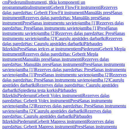
cm
Piederumi
Instrumenti, tīkla komponenti un
programmatūra
Instrumenti
Geberit FlowFit instrumenti
Rezerves
daļas paredzētas: Geberit FlowFit instrumenti
Manuālās presēšanas
instrumenti
Rezerves daļas paredzētas: Manuālās presēšanas
instrumenti
Presēšanas instrumentu savietojamība [1]
Rezerves daļas
paredzētas: Presēšanas instrumentu savietojamība [1]
Presēšanas
instrumentu savietojamība [2]
Rezerves daļas paredzētas: Presēšanas
instrumentu savietojamība [2]
Cauruļu apstrādes darbarīki
Rezerves
daļas paredzētas: Cauruļu apstrādes darbarīki
Pārbaudes
līdzeklis
Presēšanas ierīces ar instrumentiem
Piederumi
Geberit Mepla
instrumenti
Rezerves daļas paredzētas: Geberit Mepla
instrumenti
Manuālās presēšanas instrumenti
Rezerves daļas
paredzētas: Manuālās presēšanas instrumenti
Presēšanas instrumentu
savienojamība [1]
Rezerves daļas paredzētas: Presēšanas instrumentu
savienojamība [1]
Presēšanas instrumentu savienojamība [2]
Rezerves
daļas paredzētas: Presēšanas instrumentu savienojamība [2]
Cauruļu
apstrādes darbarīki
Rezerves daļas paredzētas: Cauruļu apstrādes
darbarīki
Spiediena testa korķis
Pārbaudes
līdzeklis
Piederumi
Geberit Volex instrumenti
Rezerves daļas
paredzētas: Geberit Volex instrumenti
Presēšanas instrumentu
savienojamība [2]
Rezerves daļas paredzētas: Presēšanas instrumentu
savienojamība [2]
Cauruļu apstrādes darbarīki
Rezerves daļas
paredzētas: Cauruļu apstrādes darbarīki
Pārbaudes
līdzeklis
Piederumi
Geberit Mapress instrumenti
Rezerves daļas
paredzētas: Geberit Mapress instrumenti
Presēšanas instrumentu