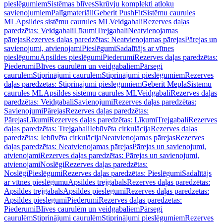
pieslēgumiem
Sistēmas blīves
Skrūvju komplekti atloku
savienojumiem
Palīgmateriāli
Geberit PushFit
Sistēmu caurules
ML
Apsildes sistēmu caurules ML
Veidgabali
Rezerves daļas
paredzētas: Veidgabali
Līkumi
Trejgabali
Neatvienojamas
pārejas
Rezerves daļas paredzētas: Neatvienojamas pārejas
Pārejas un
savienojumi, atvienojami
Pieslēgumi
Sadalītājs ar vītnes
pieslēgumu
Apsildes pieslēgumi
Piederumi
Rezerves daļas paredzētas:
Piederumi
Blīves caurulēm un veidgabaliem
Pārsegi
caurulēm
Stiprinājumi caurulēm
Stiprinājumi pieslēgumiem
Rezerves
daļas paredzētas: Stiprinājumi pieslēgumiem
Geberit Mepla
Sistēmu
caurules ML
Apsildes sistēmu caurules ML
Veidgabali
Rezerves daļas
paredzētas: Veidgabali
Savienojumi
Rezerves daļas paredzētas:
Savienojumi
Pārejas
Rezerves daļas paredzētas:
Pārejas
Līkumi
Rezerves daļas paredzētas: Līkumi
Trejgabali
Rezerves
daļas paredzētas: Trejgabali
Iebūvēta cirkulācija
Rezerves daļas
paredzētas: Iebūvēta cirkulācija
Neatvienojamas pārejas
Rezerves
daļas paredzētas: Neatvienojamas pārejas
Pārejas un savienojumi,
atvienojami
Rezerves daļas paredzētas: Pārejas un savienojumi,
atvienojami
Noslēgi
Rezerves daļas paredzētas:
Noslēgi
Pieslēgumi
Rezerves daļas paredzētas: Pieslēgumi
Sadalītājs
ar vītnes pieslēgumu
Apsildes trejgabals
Rezerves daļas paredzētas:
Apsildes trejgabals
Apsildes pieslēgumi
Rezerves daļas paredzētas:
Apsildes pieslēgumi
Piederumi
Rezerves daļas paredzētas:
Piederumi
Blīves caurulēm un veidgabaliem
Pārsegi
caurulēm
Stiprinājumi caurulēm
Stiprinājumi pieslēgumiem
Rezerves