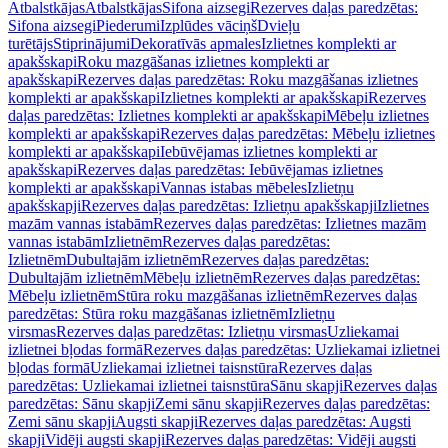
Atbalstkājas
Atbalstkājas
Sifona aizsegi
Rezerves daļas paredzētas:
Sifona aizsegi
Piederumi
Izplūdes vāciņš
Dvieļu
turētājs
Stiprinājumi
Dekoratīvās apmales
Izlietnes komplekti ar
apakšskapi
Roku mazgāšanas izlietnes komplekti ar
apakšskapi
Rezerves daļas paredzētas: Roku mazgāšanas izlietnes
komplekti ar apakšskapi
Izlietnes komplekti ar apakšskapi
Rezerves
daļas paredzētas: Izlietnes komplekti ar apakšskapi
Mēbeļu izlietnes
komplekti ar apakšskapi
Rezerves daļas paredzētas: Mēbeļu izlietnes
komplekti ar apakšskapi
Iebūvējamas izlietnes komplekti ar
apakšskapi
Rezerves daļas paredzētas: Iebūvējamas izlietnes
komplekti ar apakšskapi
Vannas istabas mēbeles
Izlietņu
apakšskapji
Rezerves daļas paredzētas: Izlietņu apakšskapji
Izlietnes
mazām vannas istabām
Rezerves daļas paredzētas: Izlietnes mazām
vannas istabām
Izlietnēm
Rezerves daļas paredzētas:
Izlietnēm
Dubultajām izlietnēm
Rezerves daļas paredzētas:
Dubultajām izlietnēm
Mēbeļu izlietnēm
Rezerves daļas paredzētas:
Mēbeļu izlietnēm
Stūra roku mazgāšanas izlietnēm
Rezerves daļas
paredzētas: Stūra roku mazgāšanas izlietnēm
Izlietņu
virsmas
Rezerves daļas paredzētas: Izlietņu virsmas
Uzliekamai
izlietnei bļodas formā
Rezerves daļas paredzētas: Uzliekamai izlietnei
bļodas formā
Uzliekamai izlietnei taisnstūra
Rezerves daļas
paredzētas: Uzliekamai izlietnei taisnstūra
Sānu skapji
Rezerves daļas
paredzētas: Sānu skapji
Zemi sānu skapji
Rezerves daļas paredzētas:
Zemi sānu skapji
Augsti skapji
Rezerves daļas paredzētas: Augsti
skapji
Vidēji augsti skapji
Rezerves daļas paredzētas: Vidēji augsti