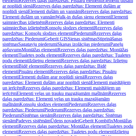
elementi
Rezerves daļas paredzētas: Pisuāru elementi
Elementi dušām
ar noplūdi sienā
Rezerves daļas paredzētas: Elementi dušām ar
noplūdi sienā
Elementi dušām un vannām
Rezerves daļas paredzētas:
Elementi dušām un vannām
Walk-in dušas sienu elementi
Elementi
saimniecības izlietnēm
Rezerves daļas paredzētas: Elementi
saimniecības izlietnēm
Konsoļu slodzes elementi
Rezerves daļas
paredzētas: Konsoļu slodzes elementi
Piederumi
Rezerves daļas
paredzētas: Piederumi
Geberit GIS
Sienas sistēmas
Stiprināšanas
sistēmas
Sagatavju piederumi
Skaņas izolācijas piederumi
Paneļu
apšuvums
Montāžas elementi
Rezerves daļas paredzētas: Montāžas
elementi
Tualetes podu elementi
Rezerves daļas paredzētas: Tualetes
podu elementi
Izlietņu elementi
Rezerves daļas paredzētas: Izlietņu
elementi
Bidē elementi
Rezerves daļas paredzētas: Bidē
elementi
Pisuāru elementi
Rezerves daļas paredzētas: Pisuāru
elementi
Elementi dušām arar noplūdi sienā
Rezerves daļas
paredzētas: Elementi dušām arar noplūdi sienā
Elementi maisītājiem
un ierīcēm
Rezerves daļas paredzētas: Elementi maisītājiem un
ierīcēm
Elementi veļas un trauku mazgājamām mašīnām
Rezerves
daļas paredzētas: Elementi veļas un trauku mazgājamām
mašīnām
Konsoļu slodzes elementi
Piederumi
Rezerves daļas
paredzētas: Piederumi
Piederumi
Rezerves daļas paredzētas:
Piederumi
Sistēmas sienām
Rezerves daļas paredzētas: Sistēmas
sienām
Padeves sistēmām
Ūdens novadei
Geberit Kombifix
Montāžas
elementi
Rezerves daļas paredzētas: Montāžas elementi
Tualetes podu
elementi
Rezerves daļas paredzētas: Tualetes podu elementi
Izlietņu