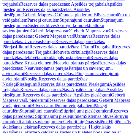
trejgabals
Rezerves daļas paredzētas: Apsildes trejgabals
Apsildes
pieslēgumi
Rezerves daļas paredzētas: Apsildes
pieslēgumi
Geberit Mapress C tērauds, piederumi
Blīves caurulēm un
veidgabaliem
Pārsegi caurulēm
Stiprinājumi caurulēm
Stiprinājumi
pieslēgumiem
Sistēmas blīves
Skrūvju komplekti atloku
savienojumiem
Geberit Mapress varš
Geberit Mapress varš
Rezerves
daļas paredzētas: Geberit Mapress varš
Uzmavas
Rezerves daļas
paredzētas: Uzmavas
Pārejas
Rezerves daļas paredzētas:
Pārejas
Līkumi
Rezerves daļas paredzētas: Līkumi
Trejgabali
Rezerves
daļas paredzētas: Trejgabali
Iebūvēta cirkulācija
Rezerves daļas
paredzētas: Iebūvēta cirkulācija
Krusta elementi
Rezerves daļas
paredzētas: Krusta elementi
Neatvienojamas pārejas
Rezerves daļas
paredzētas: Neatvienojamas pārejas
Pārejas un savienojumi,
atvienojami
Rezerves daļas paredzētas: Pārejas un savienojumi,
atvienojami
Noslēgi
Rezerves daļas paredzētas:
Noslēgi
Pieslēgumi
Rezerves daļas paredzētas: Pieslēgumi
Apsildes
trejgabals
Rezerves daļas paredzētas: Apsildes trejgabals
Apsildes
pieslēgumi
Rezerves daļas paredzētas: Apsildes pieslēgumi
Geberit
Mapress varš, piederumi
Rezerves daļas paredzētas: Geberit Mapress
varš, piederumi
Blīves caurulēm un veidgabaliem
Pārsegi
caurulēm
Stiprinājumi caurulēm
Stiprinājumi pieslēgumiem
Rezerves
daļas paredzētas: Stiprinājumi pieslēgumiem
Sistēmas blīves
Skrūvju
komplekti atloku savienojumiem
Geberit higiēnas sistēma
Higiēniskās
skalošanas iekārtas
Rezerves daļas paredzētas: Higiēniskās
skalošanas iekārtas
Skalošanas kastes un tualetes poda vadība ar