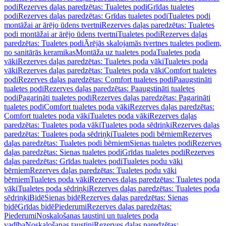
podi
Rezerves daļas paredzētas: Tualetes podi
Grīdas tualetes
podi
Rezerves daļas paredzētas: Grīdas tualetes podi
Tualetes podi
montāžai ar ārējo ūdens tvertni
Rezerves daļas paredzētas: Tualetes
podi montāžai ar ārējo ūdens tvertni
Tualetes podi
Rezerves daļas
paredzētas: Tualetes podi
Ārējās skalojamās tvertnes tualetes podiem,
no sanitārās keramikas
Montāža uz tualetes poda
Tualetes poda
vāki
Rezerves daļas paredzētas: Tualetes poda vāki
Tualetes poda
vāki
Rezerves daļas paredzētas: Tualetes poda vāki
Comfort tualetes
podi
Rezerves daļas paredzētas: Comfort tualetes podi
Paaugstināti
tualetes podi
Rezerves daļas paredzētas: Paaugstināti tualetes
podi
Pagarināti tualetes podi
Rezerves daļas paredzētas: Pagarināti
tualetes podi
Comfort tualetes poda vāki
Rezerves daļas paredzētas:
Comfort tualetes poda vāki
Tualetes poda vāki
Rezerves daļas
paredzētas: Tualetes poda vāki
Tualetes poda sēdriņķi
Rezerves daļas
paredzētas: Tualetes poda sēdriņķi
Tualetes podi bērniem
Rezerves
daļas paredzētas: Tualetes podi bērniem
Sienas tualetes podi
Rezerves
daļas paredzētas: Sienas tualetes podi
Grīdas tualetes podi
Rezerves
daļas paredzētas: Grīdas tualetes podi
Tualetes podu vāki
bērniem
Rezerves daļas paredzētas: Tualetes podu vāki
bērniem
Tualetes poda vāki
Rezerves daļas paredzētas: Tualetes poda
vāki
Tualetes poda sēdriņķi
Rezerves daļas paredzētas: Tualetes poda
sēdriņķi
Bidē
Sienas bidē
Rezerves daļas paredzētas: Sienas
bidē
Grīdas bidē
Piederumi
Rezerves daļas paredzētas:
Piederumi
Noskalošanas taustiņi un tualetes poda
vadība
Noskalošanas taustiņi
Rezerves daļas paredzētas: