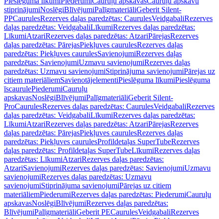
Pieslēguma līkumi
Piederumi
Cauruļu apskavas
Cauruļu apskavu
stiprinājumi
Noslēgi
Blīvējumi
Palīgmateriāli
Geberit Silent-
PP
Caurules
Rezerves daļas paredzētas: Caurules
Veidgabali
Rezerves
daļas paredzētas: Veidgabali
Līkumi
Rezerves daļas paredzētas:
Līkumi
Atzari
Rezerves daļas paredzētas: Atzari
Pārejas
Rezerves
daļas paredzētas: Pārejas
Piekļuves caurules
Rezerves daļas
paredzētas: Piekļuves caurules
Savienojumi
Rezerves daļas
paredzētas: Savienojumi
Uzmavu savienojumi
Rezerves daļas
paredzētas: Uzmavu savienojumi
Stiprinājuma savienojumi
Pārejas uz
citiem materiāliem
Savienotājelementi
Pieslēguma līkumi
Pieslēguma
īscaurule
Piederumi
Cauruļu
apskavas
Noslēgi
Blīvējumi
Palīgmateriāli
Geberit Silent-
Pro
Caurules
Rezerves daļas paredzētas: Caurules
Veidgabali
Rezerves
daļas paredzētas: Veidgabali
Līkumi
Rezerves daļas paredzētas:
Līkumi
Atzari
Rezerves daļas paredzētas: Atzari
Pārejas
Rezerves
daļas paredzētas: Pārejas
Piekļuves caurules
Rezerves daļas
paredzētas: Piekļuves caurules
Profildetaļas SuperTube
Rezerves
daļas paredzētas: Profildetaļas SuperTube
Līkumi
Rezerves daļas
paredzētas: Līkumi
Atzari
Rezerves daļas paredzētas:
Atzari
Savienojumi
Rezerves daļas paredzētas: Savienojumi
Uzmavu
savienojumi
Rezerves daļas paredzētas: Uzmavu
savienojumi
Stiprinājuma savienojumi
Pārejas uz citiem
materiāliem
Piederumi
Rezerves daļas paredzētas: Piederumi
Cauruļu
apskavas
Noslēgi
Blīvējumi
Rezerves daļas paredzētas:
Blīvējumi
Palīgmateriāli
Geberit PE
Caurules
Veidgabali
Rezerves