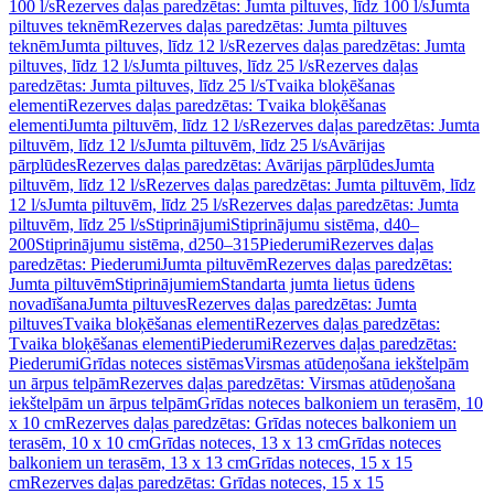
100 l/s
Rezerves daļas paredzētas: Jumta piltuves, līdz 100 l/s
Jumta
piltuves teknēm
Rezerves daļas paredzētas: Jumta piltuves
teknēm
Jumta piltuves, līdz 12 l/s
Rezerves daļas paredzētas: Jumta
piltuves, līdz 12 l/s
Jumta piltuves, līdz 25 l/s
Rezerves daļas
paredzētas: Jumta piltuves, līdz 25 l/s
Tvaika bloķēšanas
elementi
Rezerves daļas paredzētas: Tvaika bloķēšanas
elementi
Jumta piltuvēm, līdz 12 l/s
Rezerves daļas paredzētas: Jumta
piltuvēm, līdz 12 l/s
Jumta piltuvēm, līdz 25 l/s
Avārijas
pārplūdes
Rezerves daļas paredzētas: Avārijas pārplūdes
Jumta
piltuvēm, līdz 12 l/s
Rezerves daļas paredzētas: Jumta piltuvēm, līdz
12 l/s
Jumta piltuvēm, līdz 25 l/s
Rezerves daļas paredzētas: Jumta
piltuvēm, līdz 25 l/s
Stiprinājumi
Stiprinājumu sistēma, d40–
200
Stiprinājumu sistēma, d250–315
Piederumi
Rezerves daļas
paredzētas: Piederumi
Jumta piltuvēm
Rezerves daļas paredzētas:
Jumta piltuvēm
Stiprinājumiem
Standarta jumta lietus ūdens
novadīšana
Jumta piltuves
Rezerves daļas paredzētas: Jumta
piltuves
Tvaika bloķēšanas elementi
Rezerves daļas paredzētas:
Tvaika bloķēšanas elementi
Piederumi
Rezerves daļas paredzētas:
Piederumi
Grīdas noteces sistēmas
Virsmas atūdeņošana iekštelpām
un ārpus telpām
Rezerves daļas paredzētas: Virsmas atūdeņošana
iekštelpām un ārpus telpām
Grīdas noteces balkoniem un terasēm, 10
x 10 cm
Rezerves daļas paredzētas: Grīdas noteces balkoniem un
terasēm, 10 x 10 cm
Grīdas noteces, 13 x 13 cm
Grīdas noteces
balkoniem un terasēm, 13 x 13 cm
Grīdas noteces, 15 x 15
cm
Rezerves daļas paredzētas: Grīdas noteces, 15 x 15