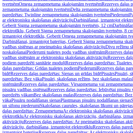
tvertnēm
Omega zemapmetuma skalojamām tvertnēm
Rezerves daļas 
zemapmetuma skalojamām tvertnēm
Delta zemapmetuma skalojamām 
paredzētas: Twinline zemapmetuma skalojamām tvertnēm
Piederumi
Pa
ar elektronisku skalošanas aktivizāciju
Darbināšanai, izmantojot elek
Geberit Sigma zemapmetuma skalojamām tvertnēm, 12 cm
Darbināšan
elektrotīklu, Geberit Sigma zemapmetuma skalojamām tvertnēm, 8 c
izmantojot elektrotīklu, Geberit Omega zemapmetuma skalojamām tv
Darbināšanai, izmantojot baterijas, Geberit Sigma zemapmetuma ska
vadības sistēmas ar pneimatisku skalošanas aktivizāciju
Divu režīmu s
noskalošanai
Piederumi tualetes podu vadības sistēmām
Rezerves daļas
vadības sistēmām ar elektronisku skalošanas aktivizāciju
Rezerves daļa
podiem paredzēti sanitārie moduļi
Rezerves daļas paredzētas: Tualetes
daļas paredzētas: Grīdas tualetes podiem
Piederumi
Rezerves daļas par
bidē
Rezerves daļas paredzētas: Sienas un grīdas bidē
Pisuārs
Pisuāri, 
paredzētas: Bez vāka
Pisuāri, skalošanas režīms, bez skalošanas malas
sistēmām
Rezerves daļas paredzētas: Virsapmetuma vai zemapmetuma 
pisuāru vadības sistēmai
Rezerves daļas paredzētas: Iebūvētai pisuāru 
paredzēts vākam
Bez skalošanas malas
Rezerves daļas paredzētas: Bez
vāka
Pisuāru nodalīšanas sienas
Plastmasas pisuāru nodalīšanas sienas
S
un sifonu piederumi
Skalošanas caurules, skalošanas līkumi un pārejas
daļas paredzētas: Zemapmetuma
Ar elektronisku skalošanas aktivizācij
elektrotīklu
Ar elektronisku skalošanas aktivizāciju, darbināšana, izman
aktivizāciju
Rezerves daļas paredzētas: Ar pneimatisku skalošanas akti
aktivizāciju, darbināšana, izmantojot elektrotīklu
Rezerves daļas paredz
izmantojot baterijas
Rezerves daļas paredzētas: Ar elektronisku skalošan