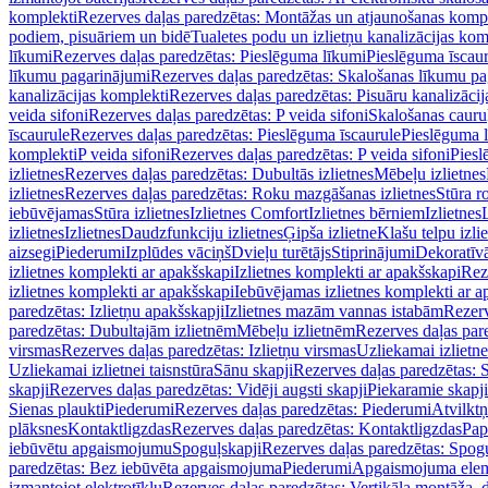
komplekti
Rezerves daļas paredzētas: Montāžas un atjaunošanas komp
podiem, pisuāriem un bidē
Tualetes podu un izlietņu kanalizācijas kom
līkumi
Rezerves daļas paredzētas: Pieslēguma līkumi
Pieslēguma īscau
līkumu pagarinājumi
Rezerves daļas paredzētas: Skalošanas līkumu p
kanalizācijas komplekti
Rezerves daļas paredzētas: Pisuāru kanalizāci
veida sifoni
Rezerves daļas paredzētas: P veida sifoni
Skalošanas cauru
īscaurule
Rezerves daļas paredzētas: Pieslēguma īscaurule
Pieslēguma 
komplekti
P veida sifoni
Rezerves daļas paredzētas: P veida sifoni
Piesl
izlietnes
Rezerves daļas paredzētas: Dubultās izlietnes
Mēbeļu izlietnes
izlietnes
Rezerves daļas paredzētas: Roku mazgāšanas izlietnes
Stūra r
iebūvējamas
Stūra izlietnes
Izlietnes Comfort
Izlietnes bērniem
Izlietnes
izlietnes
Izlietnes
Daudzfunkciju izlietnes
Ģipša izlietne
Klašu telpu izli
aizsegi
Piederumi
Izplūdes vāciņš
Dvieļu turētājs
Stiprinājumi
Dekoratīv
izlietnes komplekti ar apakšskapi
Izlietnes komplekti ar apakšskapi
Rez
izlietnes komplekti ar apakšskapi
Iebūvējamas izlietnes komplekti ar a
paredzētas: Izlietņu apakšskapji
Izlietnes mazām vannas istabām
Rezerv
paredzētas: Dubultajām izlietnēm
Mēbeļu izlietnēm
Rezerves daļas par
virsmas
Rezerves daļas paredzētas: Izlietņu virsmas
Uzliekamai izlietn
Uzliekamai izlietnei taisnstūra
Sānu skapji
Rezerves daļas paredzētas: 
skapji
Rezerves daļas paredzētas: Vidēji augsti skapji
Piekaramie skapji
Sienas plaukti
Piederumi
Rezerves daļas paredzētas: Piederumi
Atvilktņ
plāksnes
Kontaktligzdas
Rezerves daļas paredzētas: Kontaktligzdas
Pap
iebūvētu apgaismojumu
Spoguļskapji
Rezerves daļas paredzētas: Spog
paredzētas: Bez iebūvēta apgaismojuma
Piederumi
Apgaismojuma elem
izmantojot elektrotīklu
Rezerves daļas paredzētas: Vertikāla montāža, d