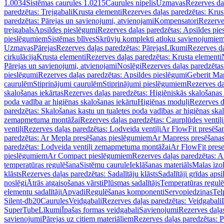
1.0034
Sistēmas caurules 1.0215
Caurules nipelis
Uzmavas
Rezerves da
paredzētas: Trejgabali
Krusta elementi
Rezerves daļas paredzētas: Krus
paredzētas: Pārejas un savienojumi, atvienojami
Kompensatori
Rezerve
trejgabals
Apsildes pieslēgumi
Rezerves daļas paredzētas: Apsildes pie
pieslēgumiem
Sistēmas blīves
Skrūvju komplekti atloku savienojumie
Uzmavas
Pārejas
Rezerves daļas paredzētas: Pārejas
Līkumi
Rezerves da
cirkulācija
Krusta elementi
Rezerves daļas paredzētas: Krusta elementi
Pārejas un savienojumi, atvienojami
Noslēgi
Rezerves daļas paredzētas
pieslēgumi
Rezerves daļas paredzētas: Apsildes pieslēgumi
Geberit Map
caurulēm
Stiprinājumi caurulēm
Stiprinājumi pieslēgumiem
Rezerves da
skalošanas iekārtas
Rezerves daļas paredzētas: Higiēniskās skalošanas 
poda vadība ar higiēnas skalošanas iekārtu
Higiēnas moduļi
Rezerves d
paredzētas: Skalošanas kastu un tualetes poda vadības ar higiēnas ska
zemapmetuma montāžai
Rezerves daļas paredzētas: Caurplūdes vent
ventiļi
Rezerves daļas paredzētas: Lodveida ventiļi
Ar FlowFit presēša
paredzētas: Ar Mepla presēšanas pieslēgumiem
Ar Mapress presēšana
paredzētas: Lodveida ventiļi zemapmetuma montāžai
Ar FlowFit pres
pieslēgumiem
Ar Compact pieslēgumiem
Rezerves daļas paredzētas: 
temperatūras regulēšana
Sistēmu caurule
Ieklāšanas materiāls
Malas izol
klāsts
Rezerves daļas paredzētas: Sadalītāju klāsts
Sadalītāji grīdas apsi
noslēgi
Ātrās atgaisošanas vārsti
Plūsmas sadalītājs
Temperatūras regulē
elementu sadalītāji
Apvadi
Regulēšanas komponenti
Servopiedziņas
Tel
Silent-db20
Caurules
Veidgabali
Rezerves daļas paredzētas: Veidgabali
SuperTube
Līkumi
Īpašas formas veidgabali
Savienojumi
Rezerves daļa
savienojumi
Pārejas uz citiem materiāliem
Rezerves daļas paredzētas: P