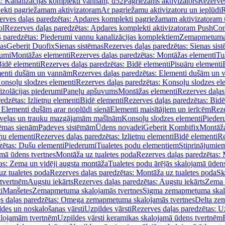
s: Kanalizācijas komplekti vannām, d52
Pagriežams aktivizators
Rezerves
lekti pagriežamam aktivizatoram
Ar pagriežamu aktivizatoru un ieplūdi
R
erves daļas paredzētas: Apdares komplekti pagriežamam aktivizatoram 
ol
Rezerves daļas paredzētas: Apdares komplekti aktivizatoram PushCon
s paredzētas: Piederumi vannu kanalizācijas komplektiem
Zemapmetuma c
mas
Geberit Duofix
Sienas sistēmas
Rezerves daļas paredzētas: Sienas sis
rumi
Montāžas elementi
Rezerves daļas paredzētas: Montāžas elementi
Tu
idē elementi
Rezerves daļas paredzētas: Bidē elementi
Pisuāru elementi
enti dušām un vannām
Rezerves daļas paredzētas: Elementi dušām un
onsoļu slodzes elementi
Rezerves daļas paredzētas: Konsoļu slodzes el
izolācijas piederumi
Paneļu apšuvums
Montāžas elementi
Rezerves daļas
edzētas: Izlietņu elementi
Bidē elementi
Rezerves daļas paredzētas: Bidē
 Elementi dušām arar noplūdi sienā
Elementi maisītājiem un ierīcēm
Reze
i veļas un trauku mazgājamām mašīnām
Konsoļu slodzes elementi
Pieder
tēmas sienām
Padeves sistēmām
Ūdens novadei
Geberit Kombifix
Montāža
tņu elementi
Rezerves daļas paredzētas: Izlietņu elementi
Bidē elementi
Re
zētas: Dušu elementi
Piederumi
Tualetes podu elementiem
Stiprinājumie
amā ūdens tvertnes
Montāža uz tualetes poda
Rezerves daļas paredzētas: 
as: Zema un vidēji augsta montāža
Tualetes podu ārējās skalojamā ūdens
z tualetes poda
Rezerves daļas paredzētas: Montāža uz tualetes poda
Sk
 tvertnēm
Augstu iekārts
Rezerves daļas paredzētas: Augstu iekārts
Zema 
i
Manšetes
Zemapmetuma skalojamās tvertnes
Sigma zemapmetuma skalo
s daļas paredzētas: Omega zemapmetuma skalojamās tvertnes
Delta ze
des un noskalošanas vārsti
Uzpildes vārsti
Rezerves daļas paredzētas: Uz
alojamām tvertnēm
Uzpildes vārsti keramikas skalojamā ūdens tvertnēm