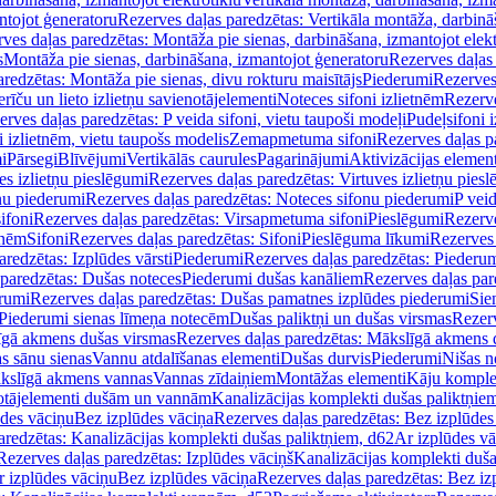
ntojot ģeneratoru
Rezerves daļas paredzētas: Vertikāla montāža, darbinā
ves daļas paredzētas: Montāža pie sienas, darbināšana, izmantojot elekt
s
Montāža pie sienas, darbināšana, izmantojot ģeneratoru
Rezerves daļas 
redzētas: Montāža pie sienas, divu rokturu maisītājs
Piederumi
Rezerves
erīču un lieto izlietņu savienotājelementi
Noteces sifoni izlietnēm
Rezerve
rves daļas paredzētas: P veida sifoni, vietu taupoši modeļi
Pudeļsifoni 
 izlietnēm, vietu taupošs modelis
Zemapmetuma sifoni
Rezerves daļas 
i
Pārsegi
Blīvējumi
Vertikālās caurules
Pagarinājumi
Aktivizācijas element
es izlietņu pieslēgumi
Rezerves daļas paredzētas: Virtuves izlietņu pies
nu piederumi
Rezerves daļas paredzētas: Noteces sifonu piederumi
P veid
ifoni
Rezerves daļas paredzētas: Virsapmetuma sifoni
Pieslēgumi
Rezerve
tnēm
Sifoni
Rezerves daļas paredzētas: Sifoni
Pieslēguma līkumi
Rezerves 
redzētas: Izplūdes vārsti
Piederumi
Rezerves daļas paredzētas: Piederu
 paredzētas: Dušas noteces
Piederumi dušas kanāliem
Rezerves daļas par
rumi
Rezerves daļas paredzētas: Dušas pamatnes izplūdes piederumi
Sie
 Piederumi sienas līmeņa notecēm
Dušas paliktņi un dušas virsmas
Rezerv
gā akmens dušas virsmas
Rezerves daļas paredzētas: Mākslīgā akmens 
s sānu sienas
Vannu atdalīšanas elementi
Dušas durvis
Piederumi
Nišas n
kslīgā akmens vannas
Vannas zīdaiņiem
Montāžas elementi
Kāju komplek
otājelementi dušām un vannām
Kanalizācijas komplekti dušas paliktņie
ūdes vāciņu
Bez izplūdes vāciņa
Rezerves daļas paredzētas: Bez izplūdes
aredzētas: Kanalizācijas komplekti dušas paliktņiem, d62
Ar izplūdes v
Rezerves daļas paredzētas: Izplūdes vāciņš
Kanalizācijas komplekti duša
r izplūdes vāciņu
Bez izplūdes vāciņa
Rezerves daļas paredzētas: Bez iz