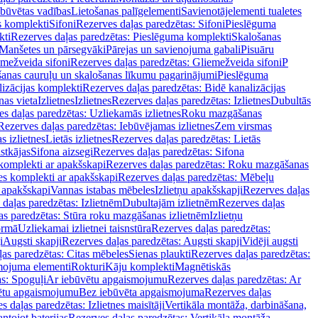
ebūvētas vadības
Lietošanas palīgelementi
Savienotājelementi tualetes
s komplekti
Sifoni
Rezerves daļas paredzētas: Sifoni
Pieslēguma
kti
Rezerves daļas paredzētas: Pieslēguma komplekti
Skalošanas
Manšetes un pārsegvāki
Pārejas un savienojuma gabali
Pisuāru
mežveida sifoni
Rezerves daļas paredzētas: Gliemežveida sifoni
P
šanas cauruļu un skalošanas līkumu pagarinājumi
Pieslēguma
izācijas komplekti
Rezerves daļas paredzētas: Bidē kanalizācijas
as vieta
Izlietnes
Izlietnes
Rezerves daļas paredzētas: Izlietnes
Dubultās
s daļas paredzētas: Uzliekamās izlietnes
Roku mazgāšanas
Rezerves daļas paredzētas: Iebūvējamas izlietnes
Zem virsmas
s izlietnes
Lietās izlietnes
Rezerves daļas paredzētas: Lietās
stkājas
Sifona aizsegi
Rezerves daļas paredzētas: Sifona
komplekti ar apakšskapi
Rezerves daļas paredzētas: Roku mazgāšanas
es komplekti ar apakšskapi
Rezerves daļas paredzētas: Mēbeļu
r apakšskapi
Vannas istabas mēbeles
Izlietņu apakšskapji
Rezerves daļas
daļas paredzētas: Izlietnēm
Dubultajām izlietnēm
Rezerves daļas
as paredzētas: Stūra roku mazgāšanas izlietnēm
Izlietņu
ormā
Uzliekamai izlietnei taisnstūra
Rezerves daļas paredzētas:
i
Augsti skapji
Rezerves daļas paredzētas: Augsti skapji
Vidēji augsti
as paredzētas: Citas mēbeles
Sienas plaukti
Rezerves daļas paredzētas:
ojuma elementi
Rokturi
Kāju komplekti
Magnētiskās
s: Spoguļi
Ar iebūvētu apgaismojumu
Rezerves daļas paredzētas: Ar
vētu apgaismojumu
Bez iebūvēta apgaismojuma
Rezerves daļas
s daļas paredzētas: Izlietnes maisītāji
Vertikāla montāža, darbināšana,
ntojot baterijas
Rezerves daļas paredzētas: Vertikāla montāža,