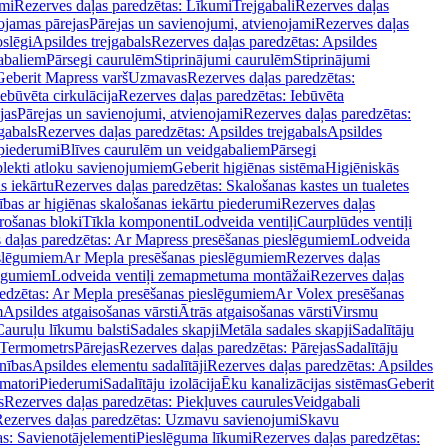
mi
Rezerves daļas paredzētas: Līkumi
Trejgabali
Rezerves daļas
ojamas pārejas
Pārejas un savienojumi, atvienojami
Rezerves daļas
slēgi
Apsildes trejgabals
Rezerves daļas paredzētas: Apsildes
abaliem
Pārsegi caurulēm
Stiprinājumi caurulēm
Stiprinājumi
Geberit Mapress varš
Uzmavas
Rezerves daļas paredzētas:
Iebūvēta cirkulācija
Rezerves daļas paredzētas: Iebūvēta
jas
Pārejas un savienojumi, atvienojami
Rezerves daļas paredzētas:
gabals
Rezerves daļas paredzētas: Apsildes trejgabals
Apsildes
 piederumi
Blīves caurulēm un veidgabaliem
Pārsegi
lekti atloku savienojumiem
Geberit higiēnas sistēma
Higiēniskās
s iekārtu
Rezerves daļas paredzētas: Skalošanas kastes un tualetes
ības ar higiēnas skalošanas iekārtu piederumi
Rezerves daļas
rošanas bloki
Tīkla komponenti
Lodveida ventiļi
Caurplūdes ventiļi
 daļas paredzētas: Ar Mapress presēšanas pieslēgumiem
Lodveida
eslēgumiem
Ar Mepla presēšanas pieslēgumiem
Rezerves daļas
lēgumiem
Lodveida ventiļi zemapmetuma montāžai
Rezerves daļas
redzētas: Ar Mepla presēšanas pieslēgumiem
Ar Volex presēšanas
m
Apsildes atgaisošanas vārsti
Ātrās atgaisošanas vārsti
Virsmu
Cauruļu līkumu balsti
Sadales skapji
Metāla sadales skapji
Sadalītāju
Termometrs
Pārejas
Rezerves daļas paredzētas: Pārejas
Sadalītāju
nības
Apsildes elementu sadalītāji
Rezerves daļas paredzētas: Apsildes
matori
Piederumi
Sadalītāju izolācija
Ēku kanalizācijas sistēmas
Geberit
s
Rezerves daļas paredzētas: Piekļuves caurules
Veidgabali
ezerves daļas paredzētas: Uzmavu savienojumi
Skavu
as: Savienotājelementi
Pieslēguma līkumi
Rezerves daļas paredzētas: