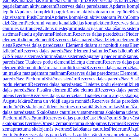
vāciņš
Kanalizācijas komplekti vannām, d52
Rezerves daļas paredzēta
pagriežamam aktivizatoram
Rezerves daļas paredzētas: Apdares komp
ieplūdi
Apdares komplekti pagriežamam aktivizatoram un ieplūdei
Rez
aktivizatoru PushControl
Apdares komplekti aktivizatoram PushContr
aizbāžņiem
Piederumi vannu kanalizācijas komplektiem
Rezerves daļa
caurules pārtraucējs
Ūdens pieslēgumi
Instalācijas un skalošanas sistē
sistēmas
Paneļu apšuvums
Piederumi
Rezerves daļas paredzētas: Piede
elementi
Izlietņu elementi
Rezerves daļas paredzētas: Izlietņu elementi
B
sienā
Rezerves daļas paredzētas: Elementi dušām ar noplūdi sienā
Elem
izlietnēm
Rezerves daļas paredzētas: Elementi saimniecības izlietnēm
K
GIS
Sienas sistēmas
Stiprināšanas sistēmas
Sagatavju piederumi
Skaņas 
paredzētas: Tualetes podu elementi
Izlietņu elementi
Rezerves daļas par
elementi
Elementi dušām arar noplūdi sienā
Rezerves daļas paredzētas:
un trauku mazgājamām mašīnām
Rezerves daļas paredzētas: Element
paredzētas: Piederumi
Sistēmas sienām
Rezerves daļas paredzētas: Sis
podu elementi
Rezerves daļas paredzētas: Tualetes podu elementi
Izlie
daļas paredzētas: Pisuāru elementi
Dušu elementi
Rezerves daļas pared
ūdens tvertnes
Rezerves daļas paredzētas: Tualetes podu ārējās skaloj
Augstu iekārts
Zema un vidēji augsta montāža
Rezerves daļas paredzēt
podu ārējās skalojamā ūdens tvertnes no sanitārās keramikas
Montāža u
daļas paredzētas: Skalošanas caurules virsapmetuma skalojamā ūdens
Piederumi
Pieslēgumi
Rezerves daļas paredzētas: Pieslēgumi
Stūra vārst
skalojamās tvertnes
Omega zemapmetuma skalojamās tvertnes
Rezerve
zemapmetuma skalojamās tvertnes
Skalošanas caurules
Piederumi
Uzpil
tvertnēm
Rezerves daļas paredzētas: Uzpildes vārsti zemapmetuma sk