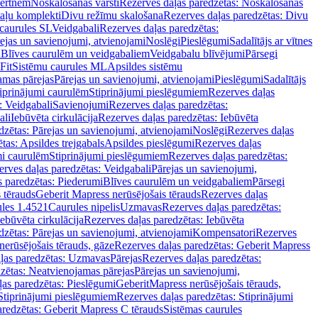
vertnēm
Noskalošanas vārsti
Rezerves daļas paredzētas: Noskalošanas
taļu komplekti
Divu režīmu skalošana
Rezerves daļas paredzētas: Divu
caurules SL
Veidgabali
Rezerves daļas paredzētas:
ejas un savienojumi, atvienojami
Noslēgi
Pieslēgumi
Sadalītājs ar vītnes
i
Blīves caurulēm un veidgabaliem
Veidgabalu blīvējumi
Pārsegi
Fit
Sistēmu caurules ML
Apsildes sistēmu
amas pārejas
Pārejas un savienojumi, atvienojami
Pieslēgumi
Sadalītājs
iprinājumi caurulēm
Stiprinājumi pieslēgumiem
Rezerves daļas
: Veidgabali
Savienojumi
Rezerves daļas paredzētas:
ali
Iebūvēta cirkulācija
Rezerves daļas paredzētas: Iebūvēta
dzētas: Pārejas un savienojumi, atvienojami
Noslēgi
Rezerves daļas
tas: Apsildes trejgabals
Apsildes pieslēgumi
Rezerves daļas
mi caurulēm
Stiprinājumi pieslēgumiem
Rezerves daļas paredzētas:
rves daļas paredzētas: Veidgabali
Pārejas un savienojumi,
s paredzētas: Piederumi
Blīves caurulēm un veidgabaliem
Pārsegi
 tērauds
Geberit Mapress nerūsējošais tērauds
Rezerves daļas
ules 1.4521
Caurules nipelis
Uzmavas
Rezerves daļas paredzētas:
Iebūvēta cirkulācija
Rezerves daļas paredzētas: Iebūvēta
dzētas: Pārejas un savienojumi, atvienojami
Kompensatori
Rezerves
nerūsējošais tērauds, gāze
Rezerves daļas paredzētas: Geberit Mapress
ļas paredzētas: Uzmavas
Pārejas
Rezerves daļas paredzētas:
zētas: Neatvienojamas pārejas
Pārejas un savienojumi,
ļas paredzētas: Pieslēgumi
GeberitMapress nerūsējošais tērauds,
Stiprinājumi pieslēgumiem
Rezerves daļas paredzētas: Stiprinājumi
aredzētas: Geberit Mapress C tērauds
Sistēmas caurules