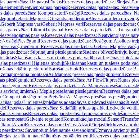
ļas paredzētas: Uzmavas
Pārejas
Rezerves daļas paredzētas: Pārejas
Līku
ta elementi
Neatvienojamas pārejas
Rezerves daļas paredzētas: Neatvien
s daļas paredzētas: Kompensatori
Noslēgi
Rezerves daļas paredzētas: No
slēgumi
Geberit Mapress C tērauds, piederumi
Blīves caurulēm un veidg
m
Geberit Mapress varš
Geberit Mapress varš
Rezerves daļas paredzētas: 
ļas paredzētas: Līkumi
Trejgabali
Rezerves daļas paredzētas: Trejgabali
Neatvienojamas pārejas
Rezerves daļas paredzētas: Neatvienojamas pāre
: Noslēgi
Pieslēgumi
Rezerves daļas paredzētas: Pieslēgumi
Apsildes trej
ress varš, piederumi
Rezerves daļas paredzētas: Geberit Mapress varš,
ļas paredzētas: Stiprinājumi pieslēgumiem
Sistēmas blīves
Skrūvju komp
iekārtas
Skalošanas kastes un tualetes poda vadība ar higiēnas skalošana
aļas paredzētas: Higiēnas moduļi
Skalošanas kastu un tualetes poda vad
lošanas iekārtu piederumi
Barošanas bloki
Rezerves daļas paredzētas: Ba
iļi zemapmetuma montāžai
Ar Mapress presēšanas pieslēgumiem
Rezerves
nas pieslēgumiem
Rezerves daļas paredzētas: Ar FlowFit presēšanas pi
s pieslēgumiem
Rezerves daļas paredzētas: Ar Mapress presēšanas pies
es savienojumiem
Ar Mepla presēšanas pieslēgumiem
Rezerves daļas pa
Ar Compact pieslēgumiem
Pretvārsti
Ar Mapress presēšanas pieslēgumie
ācijas joslas
Līmlentes
Izplešanas adatas
Javas piedevas
Izplešanās šuves
ldei
Rezerves daļas paredzētas: Sadalītāji grīdas apsildei
Lodveida ventiļi
šanas vienības
Rezerves daļas paredzētas: Temperatūras regulēšanas vie
pas termostati
Galvenie regulatori
Komunikācijas moduļi
Sensori
Transfor
Līkumi
Atzari
Rezerves daļas paredzētas: Atzari
Pārejas
Piekļuves caurule
s paredzētas: Savienojumi
Metināmie savienojumi
Uzmavu savienojumi
R
ārejas uz citiem materiāliem
Savienotājelementi
Rezerves daļas paredzēt