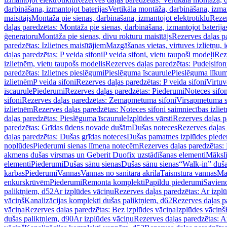
darbināšana, izmantojot baterijas
Vertikāla montāža, darbināšana, izma
maisītājs
Montāža pie sienas, darbināšana, izmantojot elektrotīklu
Rezer
daļas paredzētas: Montāža pie sienas, darbināšana, izmantojot baterija
ģeneratoru
Montāža pie sienas, divu rokturu maisītājs
Rezerves daļas pa
paredzētas: Izlietnes maisītājiem
Mazgāšanas vietas, virtuves izlietņu, i
daļas paredzētas: P veida sifoni
P veida sifoni, vietu taupoši modeļi
Reze
izlietnēm, vietu taupošs modelis
Rezerves daļas paredzētas: Pudeļsifoni
paredzētas: Izlietnes pieslēgumi
Pieslēguma īscaurule
Pieslēguma līkum
izlietnēm
P veida sifoni
Rezerves daļas paredzētas: P veida sifoni
Virtuv
īscaurule
Piederumi
Rezerves daļas paredzētas: Piederumi
Noteces sifo
sifoni
Rezerves daļas paredzētas: Zemapmetuma sifoni
Virsapmetuma s
izlietnēm
Rezerves daļas paredzētas: Noteces sifoni saimniecības izlie
daļas paredzētas: Pieslēguma īscaurule
Izplūdes vārsti
Rezerves daļas pa
paredzētas: Grīdas ūdens novade dušām
Dušas noteces
Rezerves daļas
daļas paredzētas: Dušas grīdas noteces
Dušas pamatnes izplūdes piede
noplūdes
Piederumi sienas līmeņa notecēm
Rezerves daļas paredzētas:
akmens dušas virsmas un Geberit Duofix uzstādīšanas elementi
Mākslī
elementi
Piederumi
Dušas sānu sienas
Dušas sānu sienas
“Walk-in” duša
kārbas
Piederumi
Vannas
Vannas no sanitārā akrila
Taisnstūra vannas
Mā
enkurskrūvēm
Piederumi
Remonta komplekti
Papildu piederumi
Savien
paliktņiem, d52
Ar izplūdes vāciņu
Rezerves daļas paredzētas: Ar izpl
vāciņš
Kanalizācijas komplekti dušas paliktņiem, d62
Rezerves daļas p
vāciņa
Rezerves daļas paredzētas: Bez izplūdes vāciņa
Izplūdes vāciņš
dušas paliktņiem, d90
Ar izplūdes vāciņu
Rezerves daļas paredzētas: A