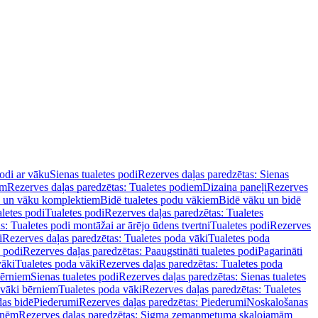
podi ar vāku
Sienas tualetes podi
Rezerves daļas paredzētas: Sienas
em
Rezerves daļas paredzētas: Tualetes podiem
Dizaina paneļi
Rezerves
u un vāku komplektiem
Bidē tualetes podu vākiem
Bidē vāku un bidē
aletes podi
Tualetes podi
Rezerves daļas paredzētas: Tualetes
s: Tualetes podi montāžai ar ārējo ūdens tvertni
Tualetes podi
Rezerves
i
Rezerves daļas paredzētas: Tualetes poda vāki
Tualetes poda
s podi
Rezerves daļas paredzētas: Paaugstināti tualetes podi
Pagarināti
vāki
Tualetes poda vāki
Rezerves daļas paredzētas: Tualetes poda
bērniem
Sienas tualetes podi
Rezerves daļas paredzētas: Sienas tualetes
 vāki bērniem
Tualetes poda vāki
Rezerves daļas paredzētas: Tualetes
das bidē
Piederumi
Rezerves daļas paredzētas: Piederumi
Noskalošanas
tnēm
Rezerves daļas paredzētas: Sigma zemapmetuma skalojamām