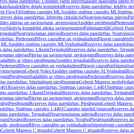
ves daļas paredzētas: Uzpildes vārsti universālajām skalojamā ūdens t
skalošana
Iekšējo detaļu komplekti
Rezerves daļas paredzētas: Iekšējo de
rit FlowFit
Sistēmu caurules ML
Apsildes sistēmu caurules ML
Sistēmu 
zerves daļas paredzētas: Iebūvēta cirkulācija
Neatvienojamas pārejas
Pār
ldes pārejas un savienojumi, atvienojami
Apsildes pieslēgumi
Piederum
īves
Skrūvju komplekti atloku savienojumiem
Palīgmateriāli
Geberit Push
rejgabali
Neatvienojamas pārejas
Rezerves daļas paredzētas: Neatvienoj
edzētas: Piederumi
Blīves caurulēm un veidgabaliem
Pārsegi caurulēm
St
s ML
Apsildes sistēmu caurules ML
Veidgabali
Rezerves daļas paredzētas
 daļas paredzētas: Līkumi
Trejgabali
Rezerves daļas paredzētas: Trejgab
nojamas pārejas
Pārejas un savienojumi, atvienojami
Rezerves daļas pare
adalītājs ar vītnes pieslēgumu
Apsildes trejgabals
Rezerves daļas paredzē
 Piederumi
Blīves caurulēm un veidgabaliem
Pārsegi caurulēm
Stiprināju
savienojumiem
Geberit Volex
Apsildes sistēmu caurules SL
Veidgabali
Reze
ojami
Pieslēgumi
Sadalītājs ar vītnes pieslēgumu
Piederumi
Rezerves daļa
ļas paredzētas: Stiprinājumi pieslēgumiem
Geberit Mapress nerūsējošais
4401
Rezerves daļas paredzētas: Sistēmas caurules 1.4401
Sistēmas caur
ļas paredzētas: Līkumi
Trejgabali
Rezerves daļas paredzētas: Trejgabali
nojamas pārejas
Pārejas un savienojumi, atvienojami
Rezerves daļas pare
slēgi
Pieslēgumi
Rezerves daļas paredzētas: Pieslēgumi
Geberit Mapress 
edzētas: Sistēmas caurules 1.4401
Caurules nipelis
Uzmavas
Rezerves da
aļas paredzētas: Trejgabali
Neatvienojamas pārejas
Rezerves daļas pared
ojami
Noslēgi
Rezerves daļas paredzētas: Noslēgi
Pieslēgumi
Rezerves da
auds, piederumi
Blīves caurulēm un veidgabaliem
Stiprinājumi caurulēm
m
Geberit Mapress C tērauds
Geberit Mapress C tērauds
Rezerves daļas p