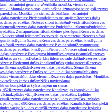
šana, izmantojot ģeneratoru
Vertikāla montāža, vienas sviras
rotīklu
Montāža pie sienas, darbināšana, izmantojot baterijas
Rezerves
paredzētas: Montāža pie sienas, darbināšana, izmantojot
 daļas paredzētas: Piederumi
Izlietnes maisītājiem
Rezerves daļas
s daļas paredzētas: Noteces sifoni izlietnēm
P veida sifoni
Rezerves
izlietnēm
Rezerves daļas paredzētas: Pudeļsifoni izlietnēm
Pudeļsifoni
paredzētas: Zemapmetuma sifoni
Izlietnes pieslēgumi
Rezerves daļas
i
Noteces sifoni izlietnēm
Rezerves daļas paredzētas: Noteces sifoni
lēgumi
Pieslēguma īscaurule
Rezerves daļas paredzētas: Pieslēguma
a sifoni
Rezerves daļas paredzētas: P veida sifoni
Zemapmetuma
s daļas paredzētas: Pieslēgumi
Piederumi
Noteces sifoni saimniecības
daļas paredzētas: Pieslēguma līkumi
Pieslēguma īscaurule
Rezerves
mi
Dušas un vannas
Dušas
Grīdas ūdens novade dušām
Rezerves daļas
edzētas: Piederumi dušas kanāliem
Dušas grīdas noteces
Rezerves
nas līmeņa noplūdes
Rezerves daļas paredzētas: Sienas līmeņa
es daļas paredzētas: Dušas paliktņi un dušas virsmas
Mākslīgā
dušas virsmas
Montāžas elementi
Rezerves daļas paredzētas: Montāžas
ovietošanas kārbas dušām
Nišas novietošanas
ti un komplekti ar šķērsstieņiem un sienas
m, d52
Rezerves daļas paredzētas: Kanalizācijas komplekti dušas
 vāciņa
Izplūdes vāciņš
Rezerves daļas paredzētas: Izplūdes
āciņu
Rezerves daļas paredzētas: Ar izplūdes vāciņu
Bez izplūdes
s paliktņiem, d90
Rezerves daļas paredzētas: Kanalizācijas komplekti
plūdes vāciņa
Izplūdes vāciņš
Rezerves daļas paredzētas: Izplūdes