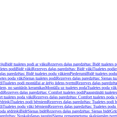
iju
Bidē tualetes podi ar vāku
Rezerves daļas paredzētas: Bidē tualetes 
letes podi
Bidē vāki
Rezerves daļas paredzētas: Bidē vāki
Tualetes podi
ļas paredzētas: Bidē tualetes podu vākiem
Piederumi
Bidē tualetes pod
letes poda vāki
Sienas tualetes podi
Rezerves daļas paredzētas: Sienas tu
di
Tualetes podi montāžai ar ārējo ūdens tvertni
Rezerves daļas paredzēta
diem, no sanitārās keramikas
Montāža uz tualetes poda
Tualetes poda vāk
odi
Rezerves daļas paredzētas: Comfort tualetes podi
Paaugstināti tualete
t tualetes poda vāki
Rezerves daļas paredzētas: Comfort tualetes poda 
ēdriņķi
Tualetes podi bērniem
Rezerves daļas paredzētas: Tualetes podi 
di
Tualetes podu vāki bērniem
Rezerves daļas paredzētas: Tualetes podu
oda sēdriņķi
Bidē
Sienas bidē
Rezerves daļas paredzētas: Sienas bidē
Grī
aredzētas: Noskalošanas taustiņi
Sigma zemapmetuma skalojamām tver