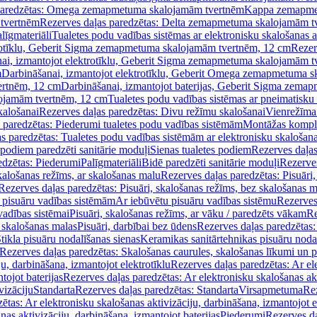
paredzētas: Omega zemapmetuma skalojamām tvertnēm
Kappa zemapme
tvertnēm
Rezerves daļas paredzētas: Delta zemapmetuma skalojamām t
līgmateriāli
Tualetes podu vadības sistēmas ar elektronisku skalošanas a
trotīklu, Geberit Sigma zemapmetuma skalojamām tvertnēm, 12 cm
Rezer
ai, izmantojot elektrotīklu, Geberit Sigma zemapmetuma skalojamām t
m
Darbināšanai, izmantojot elektrotīklu, Geberit Omega zemapmetuma 
ertnēm, 12 cm
Darbināšanai, izmantojot baterijas, Geberit Sigma zem
lojamām tvertnēm, 12 cm
Tualetes podu vadības sistēmas ar pneimatisku 
kalošanai
Rezerves daļas paredzētas: Divu režīmu skalošanai
Vienrežīma
 paredzētas: Piederumi tualetes podu vadības sistēmām
Montāžas kompl
s paredzētas: Tualetes podu vadības sistēmām ar elektronisku skalošana
 podiem paredzēti sanitārie moduļi
Sienas tualetes podiem
Rezerves daļas
edzētas: Piederumi
Palīgmateriāli
Bidē paredzēti sanitārie moduļi
Rezerves
skalošanas režīms, ar skalošanas malu
Rezerves daļas paredzētas: Pisuāri
Rezerves daļas paredzētas: Pisuāri, skalošanas režīms, bez skalošanas m
pisuāru vadības sistēmām
Ar iebūvētu pisuāru vadības sistēmu
Rezerves
vadības sistēmai
Pisuāri, skalošanas režīms, ar vāku / paredzēts vākam
Re
 skalošanas malas
Pisuāri, darbībai bez ūdens
Rezerves daļas paredzētas:
tikla pisuāru nodalīšanas sienas
Keramikas sanitārtehnikas pisuāru noda
Rezerves daļas paredzētas: Skalošanas caurules, skalošanas līkumi un p
u, darbināšana, izmantojot elektrotīklu
Rezerves daļas paredzētas: Ar el
tojot baterijas
Rezerves daļas paredzētas: Ar elektronisku skalošanas akt
vizāciju
Standarta
Rezerves daļas paredzētas: Standarta
Virsapmetuma
Re
ētas: Ar elektronisku skalošanas aktivizāciju, darbināšana, izmantojot e
as aktivizāciju, darbināšana, izmantojot baterijas
Piederumi
Rezerves da