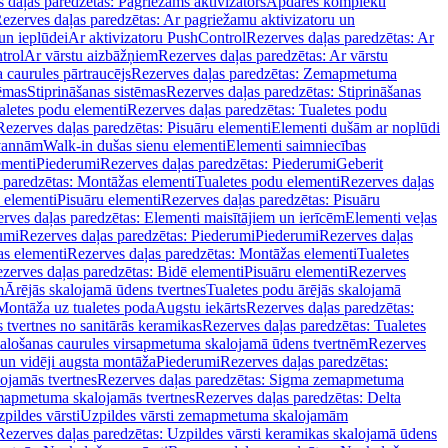
 daļas paredzētas: Pagriežams aktivizators
Apdares komplekti
ezerves daļas paredzētas: Ar pagriežamu aktivizatoru un
un ieplūdei
Ar aktivizatoru PushControl
Rezerves daļas paredzētas: Ar
trol
Ar vārstu aizbāžņiem
Rezerves daļas paredzētas: Ar vārstu
aurules pārtraucējs
Rezerves daļas paredzētas: Zemapmetuma
tēmas
Stiprināšanas sistēmas
Rezerves daļas paredzētas: Stiprināšanas
aletes podu elementi
Rezerves daļas paredzētas: Tualetes podu
Rezerves daļas paredzētas: Pisuāru elementi
Elementi dušām ar noplūdi
 vannām
Walk-in dušas sienu elementi
Elementi saimniecības
ementi
Piederumi
Rezerves daļas paredzētas: Piederumi
Geberit
 paredzētas: Montāžas elementi
Tualetes podu elementi
Rezerves daļas
 elementi
Pisuāru elementi
Rezerves daļas paredzētas: Pisuāru
rves daļas paredzētas: Elementi maisītājiem un ierīcēm
Elementi veļas
umi
Rezerves daļas paredzētas: Piederumi
Piederumi
Rezerves daļas
s elementi
Rezerves daļas paredzētas: Montāžas elementi
Tualetes
zerves daļas paredzētas: Bidē elementi
Pisuāru elementi
Rezerves
m
Ārējās skalojamā ūdens tvertnes
Tualetes podu ārējās skalojamā
Montāža uz tualetes poda
Augstu iekārts
Rezerves daļas paredzētas:
 tvertnes no sanitārās keramikas
Rezerves daļas paredzētas: Tualetes
alošanas caurules virsapmetuma skalojamā ūdens tvertnēm
Rezerves
un vidēji augsta montāža
Piederumi
Rezerves daļas paredzētas:
jamās tvertnes
Rezerves daļas paredzētas: Sigma zemapmetuma
mapmetuma skalojamās tvertnes
Rezerves daļas paredzētas: Delta
pildes vārsti
Uzpildes vārsti zemapmetuma skalojamām
Rezerves daļas paredzētas: Uzpildes vārsti keramikas skalojamā ūdens