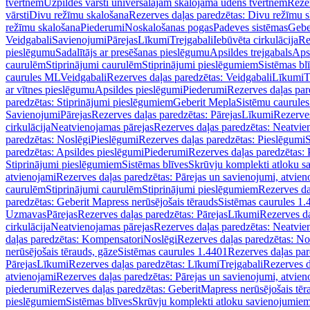
tvertnēm
Uzpildes vārsti universālajām skalojamā ūdens tvertnēm
Rezer
vārsti
Divu režīmu skalošana
Rezerves daļas paredzētas: Divu režīmu 
režīmu skalošana
Piederumi
Noskalošanas pogas
Padeves sistēmas
Gebe
Veidgabali
Savienojumi
Pārejas
Līkumi
Trejgabali
Iebūvēta cirkulācija
Re
pieslēgumu
Sadalītājs ar presēšanas pieslēgumu
Apsildes trejgabals
Apsi
caurulēm
Stiprinājumi caurulēm
Stiprinājumi pieslēgumiem
Sistēmas bl
caurules ML
Veidgabali
Rezerves daļas paredzētas: Veidgabali
Līkumi
T
ar vītnes pieslēgumu
Apsildes pieslēgumi
Piederumi
Rezerves daļas par
paredzētas: Stiprinājumi pieslēgumiem
Geberit Mepla
Sistēmu caurule
Savienojumi
Pārejas
Rezerves daļas paredzētas: Pārejas
Līkumi
Rezerves
cirkulācija
Neatvienojamas pārejas
Rezerves daļas paredzētas: Neatvie
paredzētas: Noslēgi
Pieslēgumi
Rezerves daļas paredzētas: Pieslēgumi
S
paredzētas: Apsildes pieslēgumi
Piederumi
Rezerves daļas paredzētas:
Stiprinājumi pieslēgumiem
Sistēmas blīves
Skrūvju komplekti atloku 
atvienojami
Rezerves daļas paredzētas: Pārejas un savienojumi, atvien
caurulēm
Stiprinājumi caurulēm
Stiprinājumi pieslēgumiem
Rezerves da
paredzētas: Geberit Mapress nerūsējošais tērauds
Sistēmas caurules 1.
Uzmavas
Pārejas
Rezerves daļas paredzētas: Pārejas
Līkumi
Rezerves da
cirkulācija
Neatvienojamas pārejas
Rezerves daļas paredzētas: Neatvie
daļas paredzētas: Kompensatori
Noslēgi
Rezerves daļas paredzētas: No
nerūsējošais tērauds, gāze
Sistēmas caurules 1.4401
Rezerves daļas par
Pārejas
Līkumi
Rezerves daļas paredzētas: Līkumi
Trejgabali
Rezerves d
atvienojami
Rezerves daļas paredzētas: Pārejas un savienojumi, atvien
piederumi
Rezerves daļas paredzētas: GeberitMapress nerūsējošais tēr
pieslēgumiem
Sistēmas blīves
Skrūvju komplekti atloku savienojumie