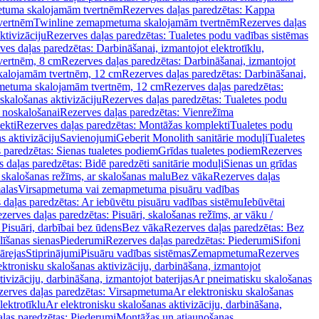
tuma skalojamām tvertnēm
Rezerves daļas paredzētas: Kappa
vertnēm
Twinline zemapmetuma skalojamām tvertnēm
Rezerves daļas
ktivizāciju
Rezerves daļas paredzētas: Tualetes podu vadības sistēmas
ves daļas paredzētas: Darbināšanai, izmantojot elektrotīklu,
vertnēm, 8 cm
Rezerves daļas paredzētas: Darbināšanai, izmantojot
skalojamām tvertnēm, 12 cm
Rezerves daļas paredzētas: Darbināšanai,
apmetuma skalojamām tvertnēm, 12 cm
Rezerves daļas paredzētas:
skalošanas aktivizāciju
Rezerves daļas paredzētas: Tualetes podu
 noskalošanai
Rezerves daļas paredzētas: Vienrežīma
ekti
Rezerves daļas paredzētas: Montāžas komplekti
Tualetes podu
s aktivizāciju
Savienojumi
Geberit Monolith sanitārie moduļi
Tualetes
 paredzētas: Sienas tualetes podiem
Grīdas tualetes podiem
Rezerves
 daļas paredzētas: Bidē paredzēti sanitārie moduļi
Sienas un grīdas
, skalošanas režīms, ar skalošanas malu
Bez vāka
Rezerves daļas
alas
Virsapmetuma vai zemapmetuma pisuāru vadības
 daļas paredzētas: Ar iebūvētu pisuāru vadības sistēmu
Iebūvētai
zerves daļas paredzētas: Pisuāri, skalošanas režīms, ar vāku /
 Pisuāri, darbībai bez ūdens
Bez vāka
Rezerves daļas paredzētas: Bez
līšanas sienas
Piederumi
Rezerves daļas paredzētas: Piederumi
Sifoni
ārejas
Stiprinājumi
Pisuāru vadības sistēmas
Zemapmetuma
Rezerves
ektronisku skalošanas aktivizāciju, darbināšana, izmantojot
ivizāciju, darbināšana, izmantojot baterijas
Ar pneimatisku skalošanas
zerves daļas paredzētas: Virsapmetuma
Ar elektronisku skalošanas
lektrotīklu
Ar elektronisku skalošanas aktivizāciju, darbināšana,
ļas paredzētas: Piederumi
Montāžas un atjaunošanas