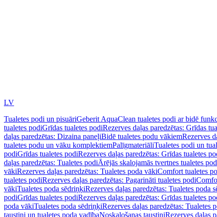
LV
Tualetes podi un pisuāri
Geberit AquaClean tualetes podi ar bidē funkc
tualetes podi
Grīdas tualetes podi
Rezerves daļas paredzētas: Grīdas tua
daļas paredzētas: Dizaina paneļi
Bidē tualetes podu vākiem
Rezerves da
tualetes podu un vāku komplektiem
Palīgmateriāli
Tualetes podi un tua
podi
Grīdas tualetes podi
Rezerves daļas paredzētas: Grīdas tualetes po
daļas paredzētas: Tualetes podi
Ārējās skalojamās tvertnes tualetes po
vāki
Rezerves daļas paredzētas: Tualetes poda vāki
Comfort tualetes p
tualetes podi
Rezerves daļas paredzētas: Pagarināti tualetes podi
Comfor
vāki
Tualetes poda sēdriņķi
Rezerves daļas paredzētas: Tualetes poda s
podi
Grīdas tualetes podi
Rezerves daļas paredzētas: Grīdas tualetes po
poda vāki
Tualetes poda sēdriņķi
Rezerves daļas paredzētas: Tualetes p
taustiņi un tualetes poda vadība
Noskalošanas taustiņi
Rezerves daļas p