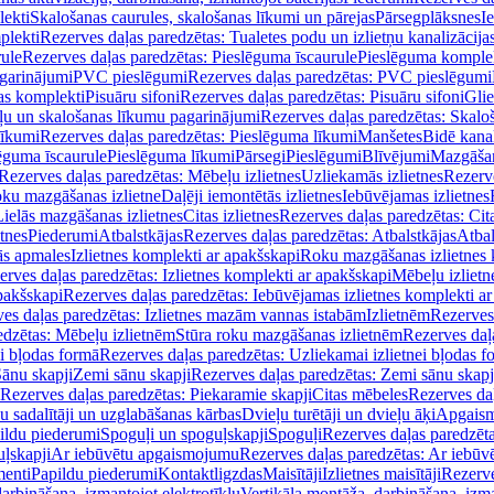
lekti
Skalošanas caurules, skalošanas līkumi un pārejas
Pārsegplāksnes
I
plekti
Rezerves daļas paredzētas: Tualetes podu un izlietņu kanalizācija
rule
Rezerves daļas paredzētas: Pieslēguma īscaurule
Pieslēguma komple
agarinājumi
PVC pieslēgumi
Rezerves daļas paredzētas: PVC pieslēgumi
jas komplekti
Pisuāru sifoni
Rezerves daļas paredzētas: Pisuāru sifoni
Glie
ļu un skalošanas līkumu pagarinājumi
Rezerves daļas paredzētas: Skalo
līkumi
Rezerves daļas paredzētas: Pieslēguma līkumi
Manšetes
Bidē kanal
ēguma īscaurule
Pieslēguma līkumi
Pārsegi
Pieslēgumi
Blīvējumi
Mazgāšan
Rezerves daļas paredzētas: Mēbeļu izlietnes
Uzliekamās izlietnes
Rezerve
oku mazgāšanas izlietne
Daļēji iemontētās izlietnes
Iebūvējamas izlietnes
Lielās mazgāšanas izlietnes
Citas izlietnes
Rezerves daļas paredzētas: Cita
etnes
Piederumi
Atbalstkājas
Rezerves daļas paredzētas: Atbalstkājas
Atbal
ās apmales
Izlietnes komplekti ar apakšskapi
Roku mazgāšanas izlietnes 
erves daļas paredzētas: Izlietnes komplekti ar apakšskapi
Mēbeļu izlietn
pakšskapi
Rezerves daļas paredzētas: Iebūvējamas izlietnes komplekti a
es daļas paredzētas: Izlietnes mazām vannas istabām
Izlietnēm
Rezerves 
edzētas: Mēbeļu izlietnēm
Stūra roku mazgāšanas izlietnēm
Rezerves daļ
ei bļodas formā
Rezerves daļas paredzētas: Uzliekamai izlietnei bļodas f
Sānu skapji
Zemi sānu skapji
Rezerves daļas paredzētas: Zemi sānu skapj
Rezerves daļas paredzētas: Piekaramie skapji
Citas mēbeles
Rezerves daļ
u sadalītāji un uzglabāšanas kārbas
Dvieļu turētāji un dvieļu āķi
Apgaism
ildu piederumi
Spoguļi un spoguļskapji
Spoguļi
Rezerves daļas paredzēta
uļskapji
Ar iebūvētu apgaismojumu
Rezerves daļas paredzētas: Ar iebū
enti
Papildu piederumi
Kontaktligzdas
Maisītāji
Izlietnes maisītāji
Rezerve
arbināšana, izmantojot elektrotīklu
Vertikāla montāža, darbināšana, izma