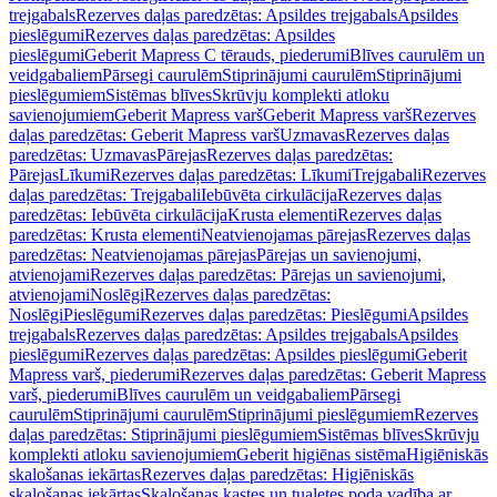
trejgabals
Rezerves daļas paredzētas: Apsildes trejgabals
Apsildes
pieslēgumi
Rezerves daļas paredzētas: Apsildes
pieslēgumi
Geberit Mapress C tērauds, piederumi
Blīves caurulēm un
veidgabaliem
Pārsegi caurulēm
Stiprinājumi caurulēm
Stiprinājumi
pieslēgumiem
Sistēmas blīves
Skrūvju komplekti atloku
savienojumiem
Geberit Mapress varš
Geberit Mapress varš
Rezerves
daļas paredzētas: Geberit Mapress varš
Uzmavas
Rezerves daļas
paredzētas: Uzmavas
Pārejas
Rezerves daļas paredzētas:
Pārejas
Līkumi
Rezerves daļas paredzētas: Līkumi
Trejgabali
Rezerves
daļas paredzētas: Trejgabali
Iebūvēta cirkulācija
Rezerves daļas
paredzētas: Iebūvēta cirkulācija
Krusta elementi
Rezerves daļas
paredzētas: Krusta elementi
Neatvienojamas pārejas
Rezerves daļas
paredzētas: Neatvienojamas pārejas
Pārejas un savienojumi,
atvienojami
Rezerves daļas paredzētas: Pārejas un savienojumi,
atvienojami
Noslēgi
Rezerves daļas paredzētas:
Noslēgi
Pieslēgumi
Rezerves daļas paredzētas: Pieslēgumi
Apsildes
trejgabals
Rezerves daļas paredzētas: Apsildes trejgabals
Apsildes
pieslēgumi
Rezerves daļas paredzētas: Apsildes pieslēgumi
Geberit
Mapress varš, piederumi
Rezerves daļas paredzētas: Geberit Mapress
varš, piederumi
Blīves caurulēm un veidgabaliem
Pārsegi
caurulēm
Stiprinājumi caurulēm
Stiprinājumi pieslēgumiem
Rezerves
daļas paredzētas: Stiprinājumi pieslēgumiem
Sistēmas blīves
Skrūvju
komplekti atloku savienojumiem
Geberit higiēnas sistēma
Higiēniskās
skalošanas iekārtas
Rezerves daļas paredzētas: Higiēniskās
skalošanas iekārtas
Skalošanas kastes un tualetes poda vadība ar