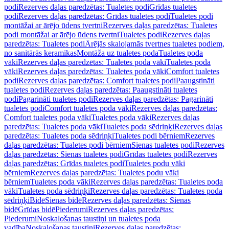
podi
Rezerves daļas paredzētas: Tualetes podi
Grīdas tualetes
podi
Rezerves daļas paredzētas: Grīdas tualetes podi
Tualetes podi
montāžai ar ārējo ūdens tvertni
Rezerves daļas paredzētas: Tualetes
podi montāžai ar ārējo ūdens tvertni
Tualetes podi
Rezerves daļas
paredzētas: Tualetes podi
Ārējās skalojamās tvertnes tualetes podiem,
no sanitārās keramikas
Montāža uz tualetes poda
Tualetes poda
vāki
Rezerves daļas paredzētas: Tualetes poda vāki
Tualetes poda
vāki
Rezerves daļas paredzētas: Tualetes poda vāki
Comfort tualetes
podi
Rezerves daļas paredzētas: Comfort tualetes podi
Paaugstināti
tualetes podi
Rezerves daļas paredzētas: Paaugstināti tualetes
podi
Pagarināti tualetes podi
Rezerves daļas paredzētas: Pagarināti
tualetes podi
Comfort tualetes poda vāki
Rezerves daļas paredzētas:
Comfort tualetes poda vāki
Tualetes poda vāki
Rezerves daļas
paredzētas: Tualetes poda vāki
Tualetes poda sēdriņķi
Rezerves daļas
paredzētas: Tualetes poda sēdriņķi
Tualetes podi bērniem
Rezerves
daļas paredzētas: Tualetes podi bērniem
Sienas tualetes podi
Rezerves
daļas paredzētas: Sienas tualetes podi
Grīdas tualetes podi
Rezerves
daļas paredzētas: Grīdas tualetes podi
Tualetes podu vāki
bērniem
Rezerves daļas paredzētas: Tualetes podu vāki
bērniem
Tualetes poda vāki
Rezerves daļas paredzētas: Tualetes poda
vāki
Tualetes poda sēdriņķi
Rezerves daļas paredzētas: Tualetes poda
sēdriņķi
Bidē
Sienas bidē
Rezerves daļas paredzētas: Sienas
bidē
Grīdas bidē
Piederumi
Rezerves daļas paredzētas:
Piederumi
Noskalošanas taustiņi un tualetes poda
vadība
Noskalošanas taustiņi
Rezerves daļas paredzētas: