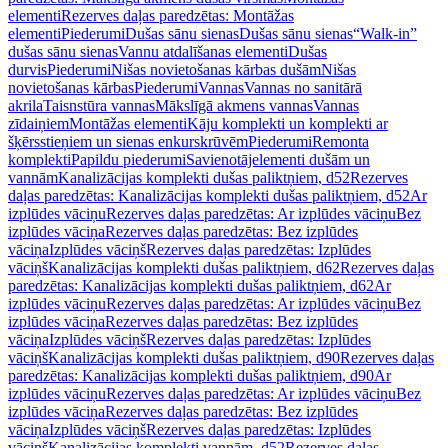
elementi
Rezerves daļas paredzētas: Montāžas
elementi
Piederumi
Dušas sānu sienas
Dušas sānu sienas
“Walk-in”
dušas sānu sienas
Vannu atdalīšanas elementi
Dušas
durvis
Piederumi
Nišas novietošanas kārbas dušām
Nišas
novietošanas kārbas
Piederumi
Vannas
Vannas no sanitārā
akrila
Taisnstūra vannas
Mākslīgā akmens vannas
Vannas
zīdaiņiem
Montāžas elementi
Kāju komplekti un komplekti ar
šķērsstieņiem un sienas enkurskrūvēm
Piederumi
Remonta
komplekti
Papildu piederumi
Savienotājelementi dušām un
vannām
Kanalizācijas komplekti dušas paliktņiem, d52
Rezerves
daļas paredzētas: Kanalizācijas komplekti dušas paliktņiem, d52
Ar
izplūdes vāciņu
Rezerves daļas paredzētas: Ar izplūdes vāciņu
Bez
izplūdes vāciņa
Rezerves daļas paredzētas: Bez izplūdes
vāciņa
Izplūdes vāciņš
Rezerves daļas paredzētas: Izplūdes
vāciņš
Kanalizācijas komplekti dušas paliktņiem, d62
Rezerves daļas
paredzētas: Kanalizācijas komplekti dušas paliktņiem, d62
Ar
izplūdes vāciņu
Rezerves daļas paredzētas: Ar izplūdes vāciņu
Bez
izplūdes vāciņa
Rezerves daļas paredzētas: Bez izplūdes
vāciņa
Izplūdes vāciņš
Rezerves daļas paredzētas: Izplūdes
vāciņš
Kanalizācijas komplekti dušas paliktņiem, d90
Rezerves daļas
paredzētas: Kanalizācijas komplekti dušas paliktņiem, d90
Ar
izplūdes vāciņu
Rezerves daļas paredzētas: Ar izplūdes vāciņu
Bez
izplūdes vāciņa
Rezerves daļas paredzētas: Bez izplūdes
vāciņa
Izplūdes vāciņš
Rezerves daļas paredzētas: Izplūdes
vāciņš
Kanalizācijas komplekti vannām, d52
Rezerves daļas