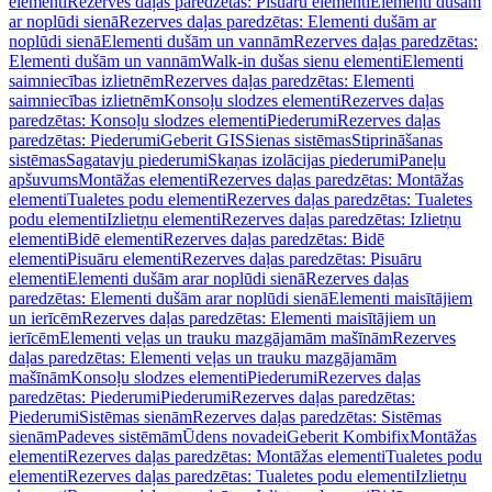
elementi
Rezerves daļas paredzētas: Pisuāru elementi
Elementi dušām
ar noplūdi sienā
Rezerves daļas paredzētas: Elementi dušām ar
noplūdi sienā
Elementi dušām un vannām
Rezerves daļas paredzētas:
Elementi dušām un vannām
Walk-in dušas sienu elementi
Elementi
saimniecības izlietnēm
Rezerves daļas paredzētas: Elementi
saimniecības izlietnēm
Konsoļu slodzes elementi
Rezerves daļas
paredzētas: Konsoļu slodzes elementi
Piederumi
Rezerves daļas
paredzētas: Piederumi
Geberit GIS
Sienas sistēmas
Stiprināšanas
sistēmas
Sagatavju piederumi
Skaņas izolācijas piederumi
Paneļu
apšuvums
Montāžas elementi
Rezerves daļas paredzētas: Montāžas
elementi
Tualetes podu elementi
Rezerves daļas paredzētas: Tualetes
podu elementi
Izlietņu elementi
Rezerves daļas paredzētas: Izlietņu
elementi
Bidē elementi
Rezerves daļas paredzētas: Bidē
elementi
Pisuāru elementi
Rezerves daļas paredzētas: Pisuāru
elementi
Elementi dušām arar noplūdi sienā
Rezerves daļas
paredzētas: Elementi dušām arar noplūdi sienā
Elementi maisītājiem
un ierīcēm
Rezerves daļas paredzētas: Elementi maisītājiem un
ierīcēm
Elementi veļas un trauku mazgājamām mašīnām
Rezerves
daļas paredzētas: Elementi veļas un trauku mazgājamām
mašīnām
Konsoļu slodzes elementi
Piederumi
Rezerves daļas
paredzētas: Piederumi
Piederumi
Rezerves daļas paredzētas:
Piederumi
Sistēmas sienām
Rezerves daļas paredzētas: Sistēmas
sienām
Padeves sistēmām
Ūdens novadei
Geberit Kombifix
Montāžas
elementi
Rezerves daļas paredzētas: Montāžas elementi
Tualetes podu
elementi
Rezerves daļas paredzētas: Tualetes podu elementi
Izlietņu