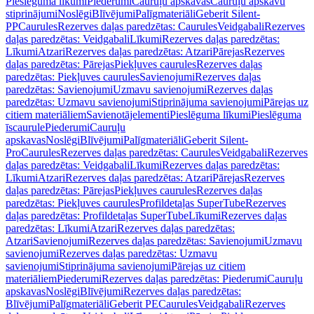
Pieslēguma līkumi
Piederumi
Cauruļu apskavas
Cauruļu apskavu
stiprinājumi
Noslēgi
Blīvējumi
Palīgmateriāli
Geberit Silent-
PP
Caurules
Rezerves daļas paredzētas: Caurules
Veidgabali
Rezerves
daļas paredzētas: Veidgabali
Līkumi
Rezerves daļas paredzētas:
Līkumi
Atzari
Rezerves daļas paredzētas: Atzari
Pārejas
Rezerves
daļas paredzētas: Pārejas
Piekļuves caurules
Rezerves daļas
paredzētas: Piekļuves caurules
Savienojumi
Rezerves daļas
paredzētas: Savienojumi
Uzmavu savienojumi
Rezerves daļas
paredzētas: Uzmavu savienojumi
Stiprinājuma savienojumi
Pārejas uz
citiem materiāliem
Savienotājelementi
Pieslēguma līkumi
Pieslēguma
īscaurule
Piederumi
Cauruļu
apskavas
Noslēgi
Blīvējumi
Palīgmateriāli
Geberit Silent-
Pro
Caurules
Rezerves daļas paredzētas: Caurules
Veidgabali
Rezerves
daļas paredzētas: Veidgabali
Līkumi
Rezerves daļas paredzētas:
Līkumi
Atzari
Rezerves daļas paredzētas: Atzari
Pārejas
Rezerves
daļas paredzētas: Pārejas
Piekļuves caurules
Rezerves daļas
paredzētas: Piekļuves caurules
Profildetaļas SuperTube
Rezerves
daļas paredzētas: Profildetaļas SuperTube
Līkumi
Rezerves daļas
paredzētas: Līkumi
Atzari
Rezerves daļas paredzētas:
Atzari
Savienojumi
Rezerves daļas paredzētas: Savienojumi
Uzmavu
savienojumi
Rezerves daļas paredzētas: Uzmavu
savienojumi
Stiprinājuma savienojumi
Pārejas uz citiem
materiāliem
Piederumi
Rezerves daļas paredzētas: Piederumi
Cauruļu
apskavas
Noslēgi
Blīvējumi
Rezerves daļas paredzētas:
Blīvējumi
Palīgmateriāli
Geberit PE
Caurules
Veidgabali
Rezerves