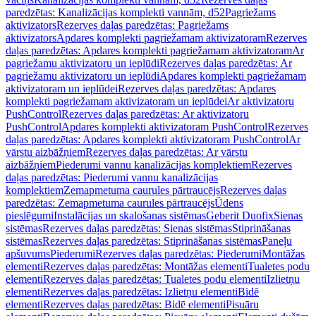
paredzētas: Kanalizācijas komplekti vannām, d52
Pagriežams
aktivizators
Rezerves daļas paredzētas: Pagriežams
aktivizators
Apdares komplekti pagriežamam aktivizatoram
Rezerves
daļas paredzētas: Apdares komplekti pagriežamam aktivizatoram
Ar
pagriežamu aktivizatoru un ieplūdi
Rezerves daļas paredzētas: Ar
pagriežamu aktivizatoru un ieplūdi
Apdares komplekti pagriežamam
aktivizatoram un ieplūdei
Rezerves daļas paredzētas: Apdares
komplekti pagriežamam aktivizatoram un ieplūdei
Ar aktivizatoru
PushControl
Rezerves daļas paredzētas: Ar aktivizatoru
PushControl
Apdares komplekti aktivizatoram PushControl
Rezerves
daļas paredzētas: Apdares komplekti aktivizatoram PushControl
Ar
vārstu aizbāžņiem
Rezerves daļas paredzētas: Ar vārstu
aizbāžņiem
Piederumi vannu kanalizācijas komplektiem
Rezerves
daļas paredzētas: Piederumi vannu kanalizācijas
komplektiem
Zemapmetuma caurules pārtraucējs
Rezerves daļas
paredzētas: Zemapmetuma caurules pārtraucējs
Ūdens
pieslēgumi
Instalācijas un skalošanas sistēmas
Geberit Duofix
Sienas
sistēmas
Rezerves daļas paredzētas: Sienas sistēmas
Stiprināšanas
sistēmas
Rezerves daļas paredzētas: Stiprināšanas sistēmas
Paneļu
apšuvums
Piederumi
Rezerves daļas paredzētas: Piederumi
Montāžas
elementi
Rezerves daļas paredzētas: Montāžas elementi
Tualetes podu
elementi
Rezerves daļas paredzētas: Tualetes podu elementi
Izlietņu
elementi
Rezerves daļas paredzētas: Izlietņu elementi
Bidē
elementi
Rezerves daļas paredzētas: Bidē elementi
Pisuāru