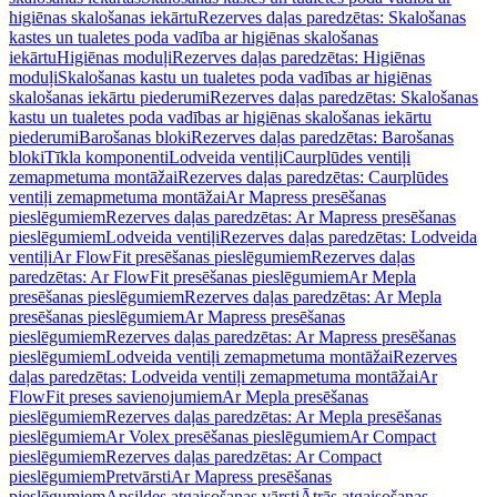
higiēnas skalošanas iekārtu
Rezerves daļas paredzētas: Skalošanas
kastes un tualetes poda vadība ar higiēnas skalošanas
iekārtu
Higiēnas moduļi
Rezerves daļas paredzētas: Higiēnas
moduļi
Skalošanas kastu un tualetes poda vadības ar higiēnas
skalošanas iekārtu piederumi
Rezerves daļas paredzētas: Skalošanas
kastu un tualetes poda vadības ar higiēnas skalošanas iekārtu
piederumi
Barošanas bloki
Rezerves daļas paredzētas: Barošanas
bloki
Tīkla komponenti
Lodveida ventiļi
Caurplūdes ventiļi
zemapmetuma montāžai
Rezerves daļas paredzētas: Caurplūdes
ventiļi zemapmetuma montāžai
Ar Mapress presēšanas
pieslēgumiem
Rezerves daļas paredzētas: Ar Mapress presēšanas
pieslēgumiem
Lodveida ventiļi
Rezerves daļas paredzētas: Lodveida
ventiļi
Ar FlowFit presēšanas pieslēgumiem
Rezerves daļas
paredzētas: Ar FlowFit presēšanas pieslēgumiem
Ar Mepla
presēšanas pieslēgumiem
Rezerves daļas paredzētas: Ar Mepla
presēšanas pieslēgumiem
Ar Mapress presēšanas
pieslēgumiem
Rezerves daļas paredzētas: Ar Mapress presēšanas
pieslēgumiem
Lodveida ventiļi zemapmetuma montāžai
Rezerves
daļas paredzētas: Lodveida ventiļi zemapmetuma montāžai
Ar
FlowFit preses savienojumiem
Ar Mepla presēšanas
pieslēgumiem
Rezerves daļas paredzētas: Ar Mepla presēšanas
pieslēgumiem
Ar Volex presēšanas pieslēgumiem
Ar Compact
pieslēgumiem
Rezerves daļas paredzētas: Ar Compact
pieslēgumiem
Pretvārsti
Ar Mapress presēšanas
pieslēgumiem
Apsildes atgaisošanas vārsti
Ātrās atgaisošanas