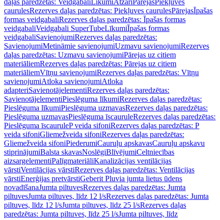
daļas paredzētas: Veidgabali
Līkumi
Atzari
Pārejas
Piekļuves
caurules
Rezerves daļas paredzētas: Piekļuves caurules
Pārejas
Īpašas
formas veidgabali
Rezerves daļas paredzētas: Īpašas formas
veidgabali
Veidgabali SuperTube
Līkumi
Īpašas formas
veidgabali
Savienojumi
Rezerves daļas paredzētas:
Savienojumi
Metināmie savienojumi
Uzmavu savienojumi
Rezerves
daļas paredzētas: Uzmavu savienojumi
Pārejas uz citiem
materiāliem
Rezerves daļas paredzētas: Pārejas uz citiem
materiāliem
Vītņu savienojumi
Rezerves daļas paredzētas: Vītņu
savienojumi
Atloka savienojumi
Atloka
adapteri
Savienotājelementi
Rezerves daļas paredzētas:
Savienotājelementi
Pieslēguma līkumi
Rezerves daļas paredzētas:
Pieslēguma līkumi
Pieslēguma uzmavas
Rezerves daļas paredzētas:
Pieslēguma uzmavas
Pieslēguma īscaurule
Rezerves daļas paredzētas:
Pieslēguma īscaurule
P veida sifoni
Rezerves daļas paredzētas: P
veida sifoni
Gliemežveida sifoni
Rezerves daļas paredzētas:
Gliemežveida sifoni
Piederumi
Cauruļu apskavas
Cauruļu apskavu
stiprinājumi
Balsta skavas
Noslēgi
Blīvējumi
Celtniecības
aizsargelementi
Palīgmateriāli
Kanalizācijas ventilācijas
vārsti
Ventilācijas vārsti
Rezerves daļas paredzētas: Ventilācijas
vārsti
Enerģijas pretvārsti
Geberit Pluvia jumta lietus ūdens
novadīšana
Jumta piltuves
Rezerves daļas paredzētas: Jumta
piltuves
Jumta piltuves, līdz 12 l/s
Rezerves daļas paredzētas: Jumta
piltuves, līdz 12 l/s
Jumta piltuves, līdz 25 l/s
Rezerves daļas
paredzētas: Jumta piltuves, līdz 25 l/s
Jumta piltuves, līdz