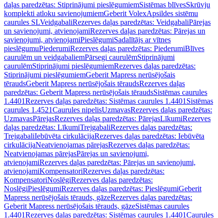
daļas paredzētas: Stiprinājumi pieslēgumiem
Sistēmas blīves
Skrūvju
komplekti atloku savienojumiem
Geberit Volex
Apsildes sistēmu
caurules SL
Veidgabali
Rezerves daļas paredzētas: Veidgabali
Pārejas
un savienojumi, atvienojami
Rezerves daļas paredzētas: Pārejas un
savienojumi, atvienojami
Pieslēgumi
Sadalītājs ar vītnes
pieslēgumu
Piederumi
Rezerves daļas paredzētas: Piederumi
Blīves
caurulēm un veidgabaliem
Pārsegi caurulēm
Stiprinājumi
caurulēm
Stiprinājumi pieslēgumiem
Rezerves daļas paredzētas:
Stiprinājumi pieslēgumiem
Geberit Mapress nerūsējošais
tērauds
Geberit Mapress nerūsējošais tērauds
Rezerves daļas
paredzētas: Geberit Mapress nerūsējošais tērauds
Sistēmas caurules
1.4401
Rezerves daļas paredzētas: Sistēmas caurules 1.4401
Sistēmas
caurules 1.4521
Caurules nipelis
Uzmavas
Rezerves daļas paredzētas:
Uzmavas
Pārejas
Rezerves daļas paredzētas: Pārejas
Līkumi
Rezerves
daļas paredzētas: Līkumi
Trejgabali
Rezerves daļas paredzētas:
Trejgabali
Iebūvēta cirkulācija
Rezerves daļas paredzētas: Iebūvēta
cirkulācija
Neatvienojamas pārejas
Rezerves daļas paredzētas:
Neatvienojamas pārejas
Pārejas un savienojumi,
atvienojami
Rezerves daļas paredzētas: Pārejas un savienojumi,
atvienojami
Kompensatori
Rezerves daļas paredzētas:
Kompensatori
Noslēgi
Rezerves daļas paredzētas:
Noslēgi
Pieslēgumi
Rezerves daļas paredzētas: Pieslēgumi
Geberit
Mapress nerūsējošais tērauds, gāze
Rezerves daļas paredzētas:
Geberit Mapress nerūsējošais tērauds, gāze
Sistēmas caurules
1.4401
Rezerves daļas paredzētas: Sistēmas caurules 1.4401
Caurules