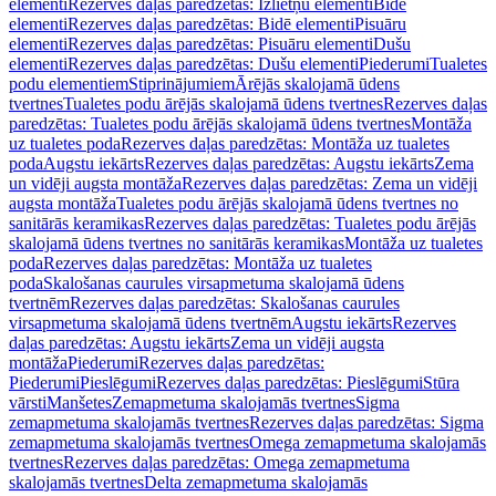
elementi
Rezerves daļas paredzētas: Izlietņu elementi
Bidē
elementi
Rezerves daļas paredzētas: Bidē elementi
Pisuāru
elementi
Rezerves daļas paredzētas: Pisuāru elementi
Dušu
elementi
Rezerves daļas paredzētas: Dušu elementi
Piederumi
Tualetes
podu elementiem
Stiprinājumiem
Ārējās skalojamā ūdens
tvertnes
Tualetes podu ārējās skalojamā ūdens tvertnes
Rezerves daļas
paredzētas: Tualetes podu ārējās skalojamā ūdens tvertnes
Montāža
uz tualetes poda
Rezerves daļas paredzētas: Montāža uz tualetes
poda
Augstu iekārts
Rezerves daļas paredzētas: Augstu iekārts
Zema
un vidēji augsta montāža
Rezerves daļas paredzētas: Zema un vidēji
augsta montāža
Tualetes podu ārējās skalojamā ūdens tvertnes no
sanitārās keramikas
Rezerves daļas paredzētas: Tualetes podu ārējās
skalojamā ūdens tvertnes no sanitārās keramikas
Montāža uz tualetes
poda
Rezerves daļas paredzētas: Montāža uz tualetes
poda
Skalošanas caurules virsapmetuma skalojamā ūdens
tvertnēm
Rezerves daļas paredzētas: Skalošanas caurules
virsapmetuma skalojamā ūdens tvertnēm
Augstu iekārts
Rezerves
daļas paredzētas: Augstu iekārts
Zema un vidēji augsta
montāža
Piederumi
Rezerves daļas paredzētas:
Piederumi
Pieslēgumi
Rezerves daļas paredzētas: Pieslēgumi
Stūra
vārsti
Manšetes
Zemapmetuma skalojamās tvertnes
Sigma
zemapmetuma skalojamās tvertnes
Rezerves daļas paredzētas: Sigma
zemapmetuma skalojamās tvertnes
Omega zemapmetuma skalojamās
tvertnes
Rezerves daļas paredzētas: Omega zemapmetuma
skalojamās tvertnes
Delta zemapmetuma skalojamās