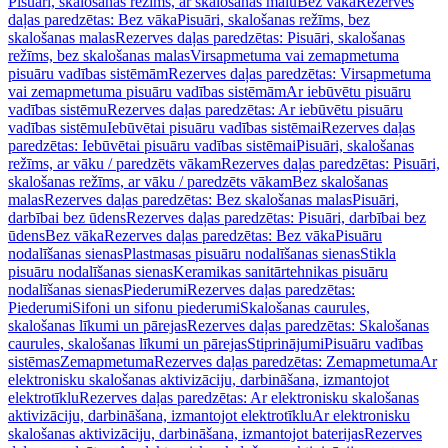
Pisuāri, skalošanas režīms, ar skalošanas malu
Bez vāka
Rezerves
daļas paredzētas: Bez vāka
Pisuāri, skalošanas režīms, bez
skalošanas malas
Rezerves daļas paredzētas: Pisuāri, skalošanas
režīms, bez skalošanas malas
Virsapmetuma vai zemapmetuma
pisuāru vadības sistēmām
Rezerves daļas paredzētas: Virsapmetuma
vai zemapmetuma pisuāru vadības sistēmām
Ar iebūvētu pisuāru
vadības sistēmu
Rezerves daļas paredzētas: Ar iebūvētu pisuāru
vadības sistēmu
Iebūvētai pisuāru vadības sistēmai
Rezerves daļas
paredzētas: Iebūvētai pisuāru vadības sistēmai
Pisuāri, skalošanas
režīms, ar vāku / paredzēts vākam
Rezerves daļas paredzētas: Pisuāri,
skalošanas režīms, ar vāku / paredzēts vākam
Bez skalošanas
malas
Rezerves daļas paredzētas: Bez skalošanas malas
Pisuāri,
darbībai bez ūdens
Rezerves daļas paredzētas: Pisuāri, darbībai bez
ūdens
Bez vāka
Rezerves daļas paredzētas: Bez vāka
Pisuāru
nodalīšanas sienas
Plastmasas pisuāru nodalīšanas sienas
Stikla
pisuāru nodalīšanas sienas
Keramikas sanitārtehnikas pisuāru
nodalīšanas sienas
Piederumi
Rezerves daļas paredzētas:
Piederumi
Sifoni un sifonu piederumi
Skalošanas caurules,
skalošanas līkumi un pārejas
Rezerves daļas paredzētas: Skalošanas
caurules, skalošanas līkumi un pārejas
Stiprinājumi
Pisuāru vadības
sistēmas
Zemapmetuma
Rezerves daļas paredzētas: Zemapmetuma
Ar
elektronisku skalošanas aktivizāciju, darbināšana, izmantojot
elektrotīklu
Rezerves daļas paredzētas: Ar elektronisku skalošanas
aktivizāciju, darbināšana, izmantojot elektrotīklu
Ar elektronisku
skalošanas aktivizāciju, darbināšana, izmantojot baterijas
Rezerves