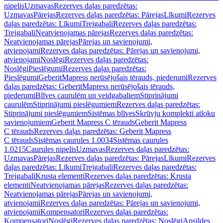
nipelis
Uzmavas
Rezerves daļas paredzētas:
Uzmavas
Pārejas
Rezerves daļas paredzētas: Pārejas
Līkumi
Rezerves
daļas paredzētas: Līkumi
Trejgabali
Rezerves daļas paredzētas:
Trejgabali
Neatvienojamas pārejas
Rezerves daļas paredzētas:
Neatvienojamas pārejas
Pārejas un savienojumi,
atvienojami
Rezerves daļas paredzētas: Pārejas un savienojumi,
atvienojami
Noslēgi
Rezerves daļas paredzētas:
Noslēgi
Pieslēgumi
Rezerves daļas paredzētas:
Pieslēgumi
GeberitMapress nerūsējošais tērauds, piederumi
Rezerves
daļas paredzētas: GeberitMapress nerūsējošais tērauds,
piederumi
Blīves caurulēm un veidgabaliem
Stiprinājumi
caurulēm
Stiprinājumi pieslēgumiem
Rezerves daļas paredzētas:
Stiprinājumi pieslēgumiem
Sistēmas blīves
Skrūvju komplekti atloku
savienojumiem
Geberit Mapress C tērauds
Geberit Mapress
C tērauds
Rezerves daļas paredzētas: Geberit Mapress
C tērauds
Sistēmas caurules 1.0034
Sistēmas caurules
1.0215
Caurules nipelis
Uzmavas
Rezerves daļas paredzētas:
Uzmavas
Pārejas
Rezerves daļas paredzētas: Pārejas
Līkumi
Rezerves
daļas paredzētas: Līkumi
Trejgabali
Rezerves daļas paredzētas:
Trejgabali
Krusta elementi
Rezerves daļas paredzētas: Krusta
elementi
Neatvienojamas pārejas
Rezerves daļas paredzētas:
Neatvienojamas pārejas
Pārejas un savienojumi,
atvienojami
Rezerves daļas paredzētas: Pārejas un savienojumi,
atvienojami
Kompensatori
Rezerves daļas paredzētas:
Kompensatori
Noslēgi
Rezerves daļas paredzētas: Noslēgi
Apsildes