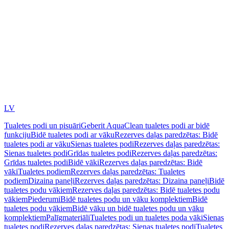
LV
Tualetes podi un pisuāri
Geberit AquaClean tualetes podi ar bidē
funkciju
Bidē tualetes podi ar vāku
Rezerves daļas paredzētas: Bidē
tualetes podi ar vāku
Sienas tualetes podi
Rezerves daļas paredzētas:
Sienas tualetes podi
Grīdas tualetes podi
Rezerves daļas paredzētas:
Grīdas tualetes podi
Bidē vāki
Rezerves daļas paredzētas: Bidē
vāki
Tualetes podiem
Rezerves daļas paredzētas: Tualetes
podiem
Dizaina paneļi
Rezerves daļas paredzētas: Dizaina paneļi
Bidē
tualetes podu vākiem
Rezerves daļas paredzētas: Bidē tualetes podu
vākiem
Piederumi
Bidē tualetes podu un vāku komplektiem
Bidē
tualetes podu vākiem
Bidē vāku un bidē tualetes podu un vāku
komplektiem
Palīgmateriāli
Tualetes podi un tualetes poda vāki
Sienas
tualetes podi
Rezerves daļas paredzētas: Sienas tualetes podi
Tualetes