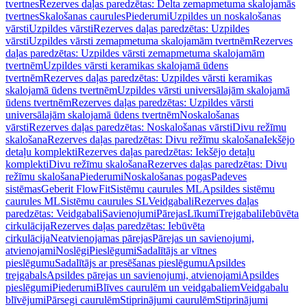
tvertnes
Rezerves daļas paredzētas: Delta zemapmetuma skalojamās
tvertnes
Skalošanas caurules
Piederumi
Uzpildes un noskalošanas
vārsti
Uzpildes vārsti
Rezerves daļas paredzētas: Uzpildes
vārsti
Uzpildes vārsti zemapmetuma skalojamām tvertnēm
Rezerves
daļas paredzētas: Uzpildes vārsti zemapmetuma skalojamām
tvertnēm
Uzpildes vārsti keramikas skalojamā ūdens
tvertnēm
Rezerves daļas paredzētas: Uzpildes vārsti keramikas
skalojamā ūdens tvertnēm
Uzpildes vārsti universālajām skalojamā
ūdens tvertnēm
Rezerves daļas paredzētas: Uzpildes vārsti
universālajām skalojamā ūdens tvertnēm
Noskalošanas
vārsti
Rezerves daļas paredzētas: Noskalošanas vārsti
Divu režīmu
skalošana
Rezerves daļas paredzētas: Divu režīmu skalošana
Iekšējo
detaļu komplekti
Rezerves daļas paredzētas: Iekšējo detaļu
komplekti
Divu režīmu skalošana
Rezerves daļas paredzētas: Divu
režīmu skalošana
Piederumi
Noskalošanas pogas
Padeves
sistēmas
Geberit FlowFit
Sistēmu caurules ML
Apsildes sistēmu
caurules ML
Sistēmu caurules SL
Veidgabali
Rezerves daļas
paredzētas: Veidgabali
Savienojumi
Pārejas
Līkumi
Trejgabali
Iebūvēta
cirkulācija
Rezerves daļas paredzētas: Iebūvēta
cirkulācija
Neatvienojamas pārejas
Pārejas un savienojumi,
atvienojami
Noslēgi
Pieslēgumi
Sadalītājs ar vītnes
pieslēgumu
Sadalītājs ar presēšanas pieslēgumu
Apsildes
trejgabals
Apsildes pārejas un savienojumi, atvienojami
Apsildes
pieslēgumi
Piederumi
Blīves caurulēm un veidgabaliem
Veidgabalu
blīvējumi
Pārsegi caurulēm
Stiprinājumi caurulēm
Stiprinājumi