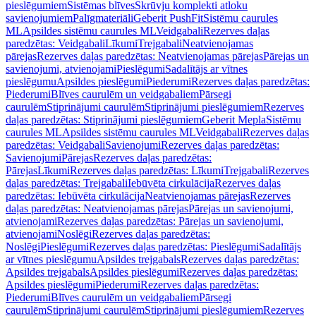
pieslēgumiem
Sistēmas blīves
Skrūvju komplekti atloku
savienojumiem
Palīgmateriāli
Geberit PushFit
Sistēmu caurules
ML
Apsildes sistēmu caurules ML
Veidgabali
Rezerves daļas
paredzētas: Veidgabali
Līkumi
Trejgabali
Neatvienojamas
pārejas
Rezerves daļas paredzētas: Neatvienojamas pārejas
Pārejas un
savienojumi, atvienojami
Pieslēgumi
Sadalītājs ar vītnes
pieslēgumu
Apsildes pieslēgumi
Piederumi
Rezerves daļas paredzētas:
Piederumi
Blīves caurulēm un veidgabaliem
Pārsegi
caurulēm
Stiprinājumi caurulēm
Stiprinājumi pieslēgumiem
Rezerves
daļas paredzētas: Stiprinājumi pieslēgumiem
Geberit Mepla
Sistēmu
caurules ML
Apsildes sistēmu caurules ML
Veidgabali
Rezerves daļas
paredzētas: Veidgabali
Savienojumi
Rezerves daļas paredzētas:
Savienojumi
Pārejas
Rezerves daļas paredzētas:
Pārejas
Līkumi
Rezerves daļas paredzētas: Līkumi
Trejgabali
Rezerves
daļas paredzētas: Trejgabali
Iebūvēta cirkulācija
Rezerves daļas
paredzētas: Iebūvēta cirkulācija
Neatvienojamas pārejas
Rezerves
daļas paredzētas: Neatvienojamas pārejas
Pārejas un savienojumi,
atvienojami
Rezerves daļas paredzētas: Pārejas un savienojumi,
atvienojami
Noslēgi
Rezerves daļas paredzētas:
Noslēgi
Pieslēgumi
Rezerves daļas paredzētas: Pieslēgumi
Sadalītājs
ar vītnes pieslēgumu
Apsildes trejgabals
Rezerves daļas paredzētas:
Apsildes trejgabals
Apsildes pieslēgumi
Rezerves daļas paredzētas:
Apsildes pieslēgumi
Piederumi
Rezerves daļas paredzētas:
Piederumi
Blīves caurulēm un veidgabaliem
Pārsegi
caurulēm
Stiprinājumi caurulēm
Stiprinājumi pieslēgumiem
Rezerves