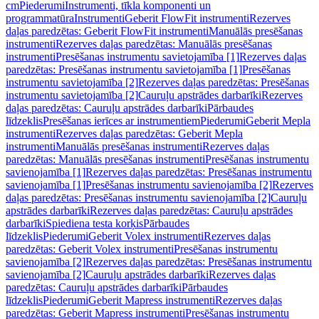
cm
Piederumi
Instrumenti, tīkla komponenti un
programmatūra
Instrumenti
Geberit FlowFit instrumenti
Rezerves
daļas paredzētas: Geberit FlowFit instrumenti
Manuālās presēšanas
instrumenti
Rezerves daļas paredzētas: Manuālās presēšanas
instrumenti
Presēšanas instrumentu savietojamība [1]
Rezerves daļas
paredzētas: Presēšanas instrumentu savietojamība [1]
Presēšanas
instrumentu savietojamība [2]
Rezerves daļas paredzētas: Presēšanas
instrumentu savietojamība [2]
Cauruļu apstrādes darbarīki
Rezerves
daļas paredzētas: Cauruļu apstrādes darbarīki
Pārbaudes
līdzeklis
Presēšanas ierīces ar instrumentiem
Piederumi
Geberit Mepla
instrumenti
Rezerves daļas paredzētas: Geberit Mepla
instrumenti
Manuālās presēšanas instrumenti
Rezerves daļas
paredzētas: Manuālās presēšanas instrumenti
Presēšanas instrumentu
savienojamība [1]
Rezerves daļas paredzētas: Presēšanas instrumentu
savienojamība [1]
Presēšanas instrumentu savienojamība [2]
Rezerves
daļas paredzētas: Presēšanas instrumentu savienojamība [2]
Cauruļu
apstrādes darbarīki
Rezerves daļas paredzētas: Cauruļu apstrādes
darbarīki
Spiediena testa korķis
Pārbaudes
līdzeklis
Piederumi
Geberit Volex instrumenti
Rezerves daļas
paredzētas: Geberit Volex instrumenti
Presēšanas instrumentu
savienojamība [2]
Rezerves daļas paredzētas: Presēšanas instrumentu
savienojamība [2]
Cauruļu apstrādes darbarīki
Rezerves daļas
paredzētas: Cauruļu apstrādes darbarīki
Pārbaudes
līdzeklis
Piederumi
Geberit Mapress instrumenti
Rezerves daļas
paredzētas: Geberit Mapress instrumenti
Presēšanas instrumentu