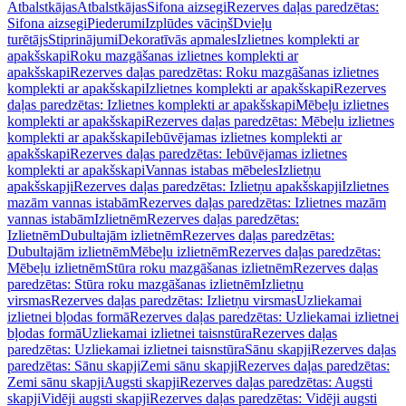
Atbalstkājas
Atbalstkājas
Sifona aizsegi
Rezerves daļas paredzētas:
Sifona aizsegi
Piederumi
Izplūdes vāciņš
Dvieļu
turētājs
Stiprinājumi
Dekoratīvās apmales
Izlietnes komplekti ar
apakšskapi
Roku mazgāšanas izlietnes komplekti ar
apakšskapi
Rezerves daļas paredzētas: Roku mazgāšanas izlietnes
komplekti ar apakšskapi
Izlietnes komplekti ar apakšskapi
Rezerves
daļas paredzētas: Izlietnes komplekti ar apakšskapi
Mēbeļu izlietnes
komplekti ar apakšskapi
Rezerves daļas paredzētas: Mēbeļu izlietnes
komplekti ar apakšskapi
Iebūvējamas izlietnes komplekti ar
apakšskapi
Rezerves daļas paredzētas: Iebūvējamas izlietnes
komplekti ar apakšskapi
Vannas istabas mēbeles
Izlietņu
apakšskapji
Rezerves daļas paredzētas: Izlietņu apakšskapji
Izlietnes
mazām vannas istabām
Rezerves daļas paredzētas: Izlietnes mazām
vannas istabām
Izlietnēm
Rezerves daļas paredzētas:
Izlietnēm
Dubultajām izlietnēm
Rezerves daļas paredzētas:
Dubultajām izlietnēm
Mēbeļu izlietnēm
Rezerves daļas paredzētas:
Mēbeļu izlietnēm
Stūra roku mazgāšanas izlietnēm
Rezerves daļas
paredzētas: Stūra roku mazgāšanas izlietnēm
Izlietņu
virsmas
Rezerves daļas paredzētas: Izlietņu virsmas
Uzliekamai
izlietnei bļodas formā
Rezerves daļas paredzētas: Uzliekamai izlietnei
bļodas formā
Uzliekamai izlietnei taisnstūra
Rezerves daļas
paredzētas: Uzliekamai izlietnei taisnstūra
Sānu skapji
Rezerves daļas
paredzētas: Sānu skapji
Zemi sānu skapji
Rezerves daļas paredzētas:
Zemi sānu skapji
Augsti skapji
Rezerves daļas paredzētas: Augsti
skapji
Vidēji augsti skapji
Rezerves daļas paredzētas: Vidēji augsti