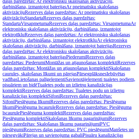
daļas paredzētas: Ar elektronisku skalošanas aktivizāciju,
darbināšana, izmantojot baterijas
Ar pneimatisku skalošanas
aktivizāciju
Rezerves daļas paredzētas: Ar pneimatisku skalošanas
aktivizāciju
Standarta
Rezerves daļas paredzētas:
Standarta
Virsapmetuma
Rezerves daļas paredzētas: Virsapmetuma
Ar
elektronisku skalošanas aktivizāciju, darbināšana, izmantojot
elektrotīklu
Rezerves daļas paredzētas: Ar elektronisku skalošanas
aktivizāciju, darbināšana, izmantojot elektrotīklu
Ar elektronisku
skalošanas aktivizāciju, darbināšana, izmantojot baterijas
Rezerves
daļas paredzētas: Ar elektronisku skalošanas aktivizāciju,
darbināšana, izmantojot baterijas
Piederumi
Rezerves daļas
paredzētas: Piederumi
Montāžas un atjaunošanas komplekti
Rezerves
daļas paredzētas: Montāžas un atjaunošanas komplekti
Skalošanas
caurules, skalošanas līkumi un pārejas
Pārsegplāksnes
Iebūvētas
vadības
Lietošanas palīgelementi
Savienotājelementi tualetes podiem,
pisuāriem un bidē
Tualetes podu un izlietņu kanalizācijas
komplekti
Rezerves daļas paredzētas: Tualetes podu un izlietņu
kanalizācijas komplekti
Sifoni
Rezerves daļas paredzētas:
Sifoni
Pieslēguma līkumi
Rezerves daļas paredzētas: Pieslēguma
līkumi
Pieslēguma īscaurule
Rezerves daļas paredzētas: Pieslēguma
īscaurule
Pieslēguma komplekti
Rezerves daļas paredzētas:
Pieslēguma komplekti
Skalošanas līkumu pagarinājumi
Rezerves
daļas paredzētas: Skalošanas līkumu pagarinājumi
PVC
pieslēgumi
Rezerves daļas paredzētas: PVC pieslēgumi
Manšetes un
pārsegvāki
Pārejas un savienojuma gabali
Pisuāru kanalizācijas