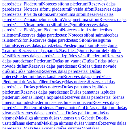
paredzētas: Piederumi
Noteces sifonu piederumi
Rezerves daļas
paredzētas: Noteces sifonu piederumi
P veida sifoni
Rezerves daļas
paredzētas: P veida sifoni
Zemapmetuma sifoni
Rezerves daļas
paredzētas: Zemapmetuma sifoni
Virsapmetuma sifoni
Rezerves daļas
paredzētas: Virsapmetuma sifoni
Pieslēgumi
Rezerves daļas
paredzētas: Pieslēgumi
Piederumi
Noteces sifoni saimniecības
izlietnēm
Rezerves daļas paredzētas: Noteces sifoni saimniecības
izlietnēm
Sifoni
Rezerves daļas paredzētas: Sifoni
Pieslēguma
līkumi
Rezerves daļas paredzētas: Pieslēguma līkumi
Pieslēguma
īscaurule
Rezerves daļas paredzētas: Pieslēguma īscaurule
Izplūdes
vārsti
Rezerves daļas paredzētas: Izplūdes vārsti
Piederumi
Rezerves
daļas paredzētas: Piederumi
Dušas un vannas
Dušas
Grīdas ūdens
novade dušām
Rezerves daļas paredzētas: Grīdas ūdens novade
dušām
Dušas noteces
Rezerves daļas paredzētas: Dušas
noteces
Piederumi dušas kanāliem
Rezerves daļas paredzētas:
Piederumi dušas kanāliem
Dušas grīdas noteces
Rezerves daļas
paredzētas: Dušas grīdas noteces
Dušas pamatnes izplūdes
piederumi
Rezerves daļas paredzētas: Dušas pamatnes izplūdes
piederumi
Sienas līmeņa noplūdes
Rezerves daļas paredzētas: Sienas
līmeņa noplūdes
Piederumi sienas līmeņa notecēm
Rezerves daļas
paredzētas: Piederumi sienas līmeņa notecēm
Dušas paliktņi un dušas
virsmas
Rezerves daļas paredzētas: Dušas paliktņi un dušas
virsmas
Mākslīgā akmens dušas virsmas un Geberit Duofix
uzstādīšanas elementi
Mākslīgā akmens dušas virsmas
Rezerves daļas
paredzētas: Mākslīgā akmens dušas virsmas
Montāžas