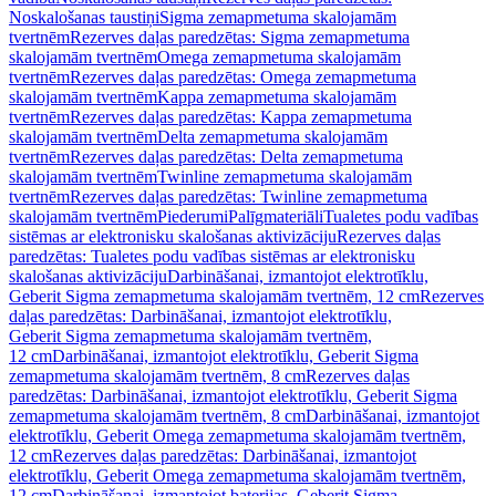
Noskalošanas taustiņi
Sigma zemapmetuma skalojamām
tvertnēm
Rezerves daļas paredzētas: Sigma zemapmetuma
skalojamām tvertnēm
Omega zemapmetuma skalojamām
tvertnēm
Rezerves daļas paredzētas: Omega zemapmetuma
skalojamām tvertnēm
Kappa zemapmetuma skalojamām
tvertnēm
Rezerves daļas paredzētas: Kappa zemapmetuma
skalojamām tvertnēm
Delta zemapmetuma skalojamām
tvertnēm
Rezerves daļas paredzētas: Delta zemapmetuma
skalojamām tvertnēm
Twinline zemapmetuma skalojamām
tvertnēm
Rezerves daļas paredzētas: Twinline zemapmetuma
skalojamām tvertnēm
Piederumi
Palīgmateriāli
Tualetes podu vadības
sistēmas ar elektronisku skalošanas aktivizāciju
Rezerves daļas
paredzētas: Tualetes podu vadības sistēmas ar elektronisku
skalošanas aktivizāciju
Darbināšanai, izmantojot elektrotīklu,
Geberit Sigma zemapmetuma skalojamām tvertnēm, 12 cm
Rezerves
daļas paredzētas: Darbināšanai, izmantojot elektrotīklu,
Geberit Sigma zemapmetuma skalojamām tvertnēm,
12 cm
Darbināšanai, izmantojot elektrotīklu, Geberit Sigma
zemapmetuma skalojamām tvertnēm, 8 cm
Rezerves daļas
paredzētas: Darbināšanai, izmantojot elektrotīklu, Geberit Sigma
zemapmetuma skalojamām tvertnēm, 8 cm
Darbināšanai, izmantojot
elektrotīklu, Geberit Omega zemapmetuma skalojamām tvertnēm,
12 cm
Rezerves daļas paredzētas: Darbināšanai, izmantojot
elektrotīklu, Geberit Omega zemapmetuma skalojamām tvertnēm,
12 cm
Darbināšanai, izmantojot baterijas, Geberit Sigma