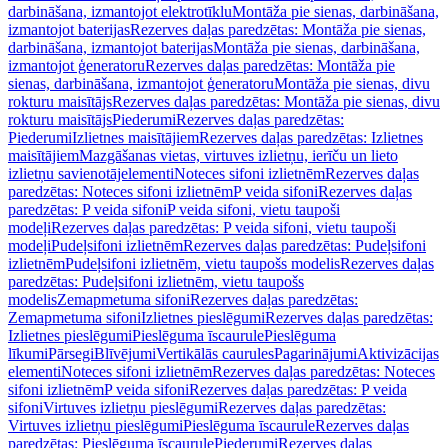
darbināšana, izmantojot elektrotīklu
Montāža pie sienas, darbināšana,
izmantojot baterijas
Rezerves daļas paredzētas: Montāža pie sienas,
darbināšana, izmantojot baterijas
Montāža pie sienas, darbināšana,
izmantojot ģeneratoru
Rezerves daļas paredzētas: Montāža pie
sienas, darbināšana, izmantojot ģeneratoru
Montāža pie sienas, divu
rokturu maisītājs
Rezerves daļas paredzētas: Montāža pie sienas, divu
rokturu maisītājs
Piederumi
Rezerves daļas paredzētas:
Piederumi
Izlietnes maisītājiem
Rezerves daļas paredzētas: Izlietnes
maisītājiem
Mazgāšanas vietas, virtuves izlietņu, ierīču un lieto
izlietņu savienotājelementi
Noteces sifoni izlietnēm
Rezerves daļas
paredzētas: Noteces sifoni izlietnēm
P veida sifoni
Rezerves daļas
paredzētas: P veida sifoni
P veida sifoni, vietu taupoši
modeļi
Rezerves daļas paredzētas: P veida sifoni, vietu taupoši
modeļi
Pudeļsifoni izlietnēm
Rezerves daļas paredzētas: Pudeļsifoni
izlietnēm
Pudeļsifoni izlietnēm, vietu taupošs modelis
Rezerves daļas
paredzētas: Pudeļsifoni izlietnēm, vietu taupošs
modelis
Zemapmetuma sifoni
Rezerves daļas paredzētas:
Zemapmetuma sifoni
Izlietnes pieslēgumi
Rezerves daļas paredzētas:
Izlietnes pieslēgumi
Pieslēguma īscaurule
Pieslēguma
līkumi
Pārsegi
Blīvējumi
Vertikālās caurules
Pagarinājumi
Aktivizācijas
elementi
Noteces sifoni izlietnēm
Rezerves daļas paredzētas: Noteces
sifoni izlietnēm
P veida sifoni
Rezerves daļas paredzētas: P veida
sifoni
Virtuves izlietņu pieslēgumi
Rezerves daļas paredzētas:
Virtuves izlietņu pieslēgumi
Pieslēguma īscaurule
Rezerves daļas
paredzētas: Pieslēguma īscaurule
Piederumi
Rezerves daļas