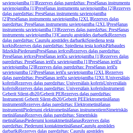
savienojamība [1]
Rezerves daļas paredzētas: Presēšanas instrumentu
savienojamība [1]
Presēšanas instrumentu savienojamība [2]
Rezerves
daļas paredzētas: Presēšanas instrumentu savienojamība
[2]
Presēšanas instrumentu savietojamība [2XL]
Rezerves daļas
paredzētas: Presēšanas instrumentu savietojamība [2XL]
Presēšanas
instrumentu savietojamība [3]
Rezerves daļas paredzētas: Presēšanas
instrumentu savietojamība [3]
Cauruļu apstrādes darbarīki
Rezerves
daļas paredzētas: Cauruļu apstrādes darbarīki
Spiediena testa
korķis
Rezerves daļas paredzētas: Spiediena testa korķis
Pārbaudes
līdzeklis
Piederumi
Presēšanas ierīces
Rezerves daļas paredzētas:
Presēšanas ierīces
Presēšanas ierīču savietojamība [1]
Rezerves daļas
paredzētas: Presēšanas ierīču savietojamība [1]
Presēšanas ierīču
savietojamība [2]
Rezerves daļas paredzētas: Presēšanas ierīču
savietojamība [2]
Presēšanas ierīču savietojamība [2XL]
Rezerves
daļas paredzētas: Presēšanas ierīču savietojamība [2XL]
Universālais
koferis
Rezerves daļas paredzētas: Universālais koferis
Universālais
koferis
Rezerves daļas paredzētas: Universālais koferis
Instrumenti
Geberit Silent-db20/Geberit PE
Rezerves daļas paredzētas:
Instrumenti Geberit Silent-db20/Geberit PE
Elektrometināšanas
instrumenti
Rezerves daļas paredzētas: Elektrometināšanas
instrumenti
Piederumi elektrometināšanas instrumentiem
Simetriskās
metināšanas
Rezerves daļas paredzētas: Simetriskās
metināšanas
Piederumi kontaktmetināšanas
Rezerves daļas
paredzētas: Piederumi kontaktmetināšanas
Cauruļu apstrādes
darbarīki
Rezerves daļas paredzētas: Cauruļu apstrādes