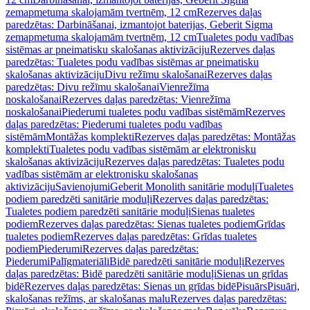
zemapmetuma skalojamām tvertnēm, 12 cm
Rezerves daļas
paredzētas: Darbināšanai, izmantojot baterijas, Geberit Sigma
zemapmetuma skalojamām tvertnēm, 12 cm
Tualetes podu vadības
sistēmas ar pneimatisku skalošanas aktivizāciju
Rezerves daļas
paredzētas: Tualetes podu vadības sistēmas ar pneimatisku
skalošanas aktivizāciju
Divu režīmu skalošanai
Rezerves daļas
paredzētas: Divu režīmu skalošanai
Vienrežīma
noskalošanai
Rezerves daļas paredzētas: Vienrežīma
noskalošanai
Piederumi tualetes podu vadības sistēmām
Rezerves
daļas paredzētas: Piederumi tualetes podu vadības
sistēmām
Montāžas komplekti
Rezerves daļas paredzētas: Montāžas
komplekti
Tualetes podu vadības sistēmām ar elektronisku
skalošanas aktivizāciju
Rezerves daļas paredzētas: Tualetes podu
vadības sistēmām ar elektronisku skalošanas
aktivizāciju
Savienojumi
Geberit Monolith sanitārie moduļi
Tualetes
podiem paredzēti sanitārie moduļi
Rezerves daļas paredzētas:
Tualetes podiem paredzēti sanitārie moduļi
Sienas tualetes
podiem
Rezerves daļas paredzētas: Sienas tualetes podiem
Grīdas
tualetes podiem
Rezerves daļas paredzētas: Grīdas tualetes
podiem
Piederumi
Rezerves daļas paredzētas:
Piederumi
Palīgmateriāli
Bidē paredzēti sanitārie moduļi
Rezerves
daļas paredzētas: Bidē paredzēti sanitārie moduļi
Sienas un grīdas
bidē
Rezerves daļas paredzētas: Sienas un grīdas bidē
Pisuārs
Pisuāri,
skalošanas režīms, ar skalošanas malu
Rezerves daļas paredzētas: