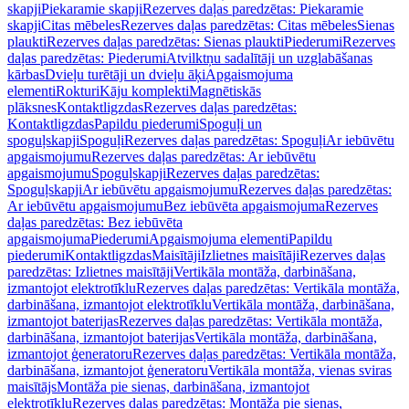
skapji
Piekaramie skapji
Rezerves daļas paredzētas: Piekaramie
skapji
Citas mēbeles
Rezerves daļas paredzētas: Citas mēbeles
Sienas
plaukti
Rezerves daļas paredzētas: Sienas plaukti
Piederumi
Rezerves
daļas paredzētas: Piederumi
Atvilktņu sadalītāji un uzglabāšanas
kārbas
Dvieļu turētāji un dvieļu āķi
Apgaismojuma
elementi
Rokturi
Kāju komplekti
Magnētiskās
plāksnes
Kontaktligzdas
Rezerves daļas paredzētas:
Kontaktligzdas
Papildu piederumi
Spoguļi un
spoguļskapji
Spoguļi
Rezerves daļas paredzētas: Spoguļi
Ar iebūvētu
apgaismojumu
Rezerves daļas paredzētas: Ar iebūvētu
apgaismojumu
Spoguļskapji
Rezerves daļas paredzētas:
Spoguļskapji
Ar iebūvētu apgaismojumu
Rezerves daļas paredzētas:
Ar iebūvētu apgaismojumu
Bez iebūvēta apgaismojuma
Rezerves
daļas paredzētas: Bez iebūvēta
apgaismojuma
Piederumi
Apgaismojuma elementi
Papildu
piederumi
Kontaktligzdas
Maisītāji
Izlietnes maisītāji
Rezerves daļas
paredzētas: Izlietnes maisītāji
Vertikāla montāža, darbināšana,
izmantojot elektrotīklu
Rezerves daļas paredzētas: Vertikāla montāža,
darbināšana, izmantojot elektrotīklu
Vertikāla montāža, darbināšana,
izmantojot baterijas
Rezerves daļas paredzētas: Vertikāla montāža,
darbināšana, izmantojot baterijas
Vertikāla montāža, darbināšana,
izmantojot ģeneratoru
Rezerves daļas paredzētas: Vertikāla montāža,
darbināšana, izmantojot ģeneratoru
Vertikāla montāža, vienas sviras
maisītājs
Montāža pie sienas, darbināšana, izmantojot
elektrotīklu
Rezerves daļas paredzētas: Montāža pie sienas,