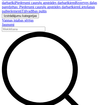
darbarīki
Piederumi cauruļu apstrādes darbarīkiem
Rezerves daļas
paredzētas: Piederumi cauruļu apstrādes darbarīkiem
Lietošanas
palīgelementi
Tālvadības pultis
Izstrādājumu kategorijas
Vannas istabas sērijas
Jaunumi