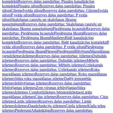
komplekti
Rezerves daļas paredzētas: Pisuāru kanalizācijas
komplekti
Pisuāru sifoni
Rezerves daļas paredzētas: Pisuāru
sifoni
Gliemežveida sifoni
Rezerves daļas paredzētas: Gliemežveida
sifoni
P veida sifoni
Rezerves daļas paredzētas: P veida
sifoni
Skalošanas cauruļu un skalošanas līkumu
pagarinājumi
Rezerves daļas paredzētas: Skalošanas cauruļu un
skalošanas līkumu pagarinājumi
Pieslēguma īscaurule
Rezerves daļas
paredzētas: Pieslēguma īscaurule
Pieslēguma līkumi
Rezerves daļas
paredzētas: Pieslēguma līkumi
Manšetes
Bidē kanalizācijas
komplekti
Rezerves daļas paredzētas: Bidē kanalizācijas komplekti
P
veida sifoni
Rezerves daļas paredzētas: P veida sifoni
Pieslēguma
īscaurule
Pieslēguma līkumi
Pārsegi
Pieslēgumi
Blīvējumi
Mazgāšanas
vieta
Izlietnes
Izlietnes
Rezerves daļas paredzētas: Izlietnes
Dubultās
izlietnes
Rezerves daļas paredzētas: Dubultās izlietnes
Mēbeļu
izlietnes
Rezerves daļas paredzētas: Mēbeļu izlietnes
Uzliekamās
izlietnes
Rezerves daļas paredzētas: Uzliekamās izlietnes
Roku
mazgāšanas izlietnes
Rezerves daļas paredzētas: Roku mazgāšanas
izlietnes
Stūra roku mazgāšanas izlietne
Daļēji iemontētās
izlietnes
Iebūvējamas izlietnes
Rezerves daļas paredzētas:
Iebūvējamas izlietnes
Zem virsmas iebūvējamas
Stūra
izlietnes
Izlietnes Comfort
Izlietnes bērniem
Izlietnes
Lielās
mazgāšanas izlietnes
Citas izlietnes
Rezerves daļas paredzētas: Citas
izlietnes
Lietās izlietnes
Rezerves daļas paredzētas: Lietās
izlietnes
Izlietnes
Daudzfunkciju izlietnes
Ģipša izlietne
Klašu telpu
izlietnes
Piederumi
Atbalstkājas
Rezerves daļas paredzētas: