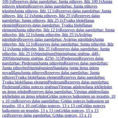
100 l/s
Rezerves daļas paredzētas: Jumta piltuves, līdz 100 l/s
Jumta
piltuves teknēm
Rezerves daļas paredzētas: Jumta piltuves
teknēm
Jumta piltuves, līdz 12 l/s
Rezerves daļas paredzētas: Jumta
piltuves, līdz 12 l/s
Jumta piltuves, līdz 25 l/s
Rezerves daļas
paredzētas: Jumta piltuves, līdz 25 l/s
Tvaika bloķēšanas
elementi
Rezerves daļas paredzētas: Tvaika bloķēšanas
elementi
Jumta piltuvēm, līdz 12 l/s
Rezerves daļas paredzētas: Jumta
piltuvēm, līdz 12 l/s
Jumta piltuvēm, līdz 25 l/s
Avārijas
pārplūdes
Rezerves daļas paredzētas: Avārijas pārplūdes
Jumta
piltuvēm, līdz 12 l/s
Rezerves daļas paredzētas: Jumta piltuvēm, līdz
12 l/s
Jumta piltuvēm, līdz 25 l/s
Rezerves daļas paredzētas: Jumta
piltuvēm, līdz 25 l/s
Stiprinājumi
Stiprinājumu sistēma, d40–
200
Stiprinājumu sistēma, d250–315
Piederumi
Rezerves daļas
paredzētas: Piederumi
Jumta piltuvēm
Rezerves daļas paredzētas:
Jumta piltuvēm
Stiprinājumiem
Standarta jumta lietus ūdens
novadīšana
Jumta piltuves
Rezerves daļas paredzētas: Jumta
piltuves
Tvaika bloķēšanas elementi
Rezerves daļas paredzētas:
Tvaika bloķēšanas elementi
Piederumi
Rezerves daļas paredzētas:
Piederumi
Grīdas noteces sistēmas
Virsmas atūdeņošana iekštelpām
un ārpus telpām
Rezerves daļas paredzētas: Virsmas atūdeņošana
iekštelpām un ārpus telpām
Grīdas noteces balkoniem un terasēm, 10
x 10 cm
Rezerves daļas paredzētas: Grīdas noteces balkoniem un
terasēm, 10 x 10 cm
Grīdas noteces, 13 x 13 cm
Grīdas noteces
balkoniem un terasēm, 13 x 13 cm
Grīdas noteces, 15 x 15
cm
Rezerves daļas paredzētas: Grīdas noteces, 15 x 15