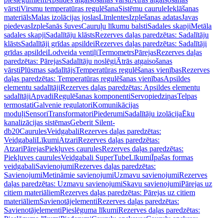
vārsti
Virsmu temperatūras regulēšana
Sistēmu caurule
Ieklāšanas
materiāls
Malas izolācijas joslas
Līmlentes
Izplešanas adatas
Javas
piedevas
Izplešanās šuves
Cauruļu līkumu balsti
Sadales skapji
Metāla
sadales skapji
Sadalītāju klāsts
Rezerves daļas paredzētas: Sadalītāju
klāsts
Sadalītāji grīdas apsildei
Rezerves daļas paredzētas: Sadalītāji
grīdas apsildei
Lodveida ventiļi
Termometrs
Pārejas
Rezerves daļas
paredzētas: Pārejas
Sadalītāju noslēgi
Ātrās atgaisošanas
vārsti
Plūsmas sadalītājs
Temperatūras regulēšanas vienības
Rezerves
daļas paredzētas: Temperatūras regulēšanas vienības
Apsildes
elementu sadalītāji
Rezerves daļas paredzētas: Apsildes elementu
sadalītāji
Apvadi
Regulēšanas komponenti
Servopiedziņas
Telpas
termostati
Galvenie regulatori
Komunikācijas
moduļi
Sensori
Transformatori
Piederumi
Sadalītāju izolācija
Ēku
kanalizācijas sistēmas
Geberit Silent-
db20
Caurules
Veidgabali
Rezerves daļas paredzētas:
Veidgabali
Līkumi
Atzari
Rezerves daļas paredzētas:
Atzari
Pārejas
Piekļuves caurules
Rezerves daļas paredzētas:
Piekļuves caurules
Veidgabali SuperTube
Līkumi
Īpašas formas
veidgabali
Savienojumi
Rezerves daļas paredzētas:
Savienojumi
Metināmie savienojumi
Uzmavu savienojumi
Rezerves
daļas paredzētas: Uzmavu savienojumi
Skavu savienojumi
Pārejas uz
citiem materiāliem
Rezerves daļas paredzētas: Pārejas uz citiem
materiāliem
Savienotājelementi
Rezerves daļas paredzētas:
Savienotājelementi
Pieslēguma līkumi
Rezerves daļas paredzētas: