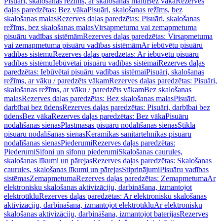
Pisuāri, skalošanas režīms, ar skalošanas malu
Bez vāka
Rezerves
daļas paredzētas: Bez vāka
Pisuāri, skalošanas režīms, bez
skalošanas malas
Rezerves daļas paredzētas: Pisuāri, skalošanas
režīms, bez skalošanas malas
Virsapmetuma vai zemapmetuma
pisuāru vadības sistēmām
Rezerves daļas paredzētas: Virsapmetuma
vai zemapmetuma pisuāru vadības sistēmām
Ar iebūvētu pisuāru
vadības sistēmu
Rezerves daļas paredzētas: Ar iebūvētu pisuāru
vadības sistēmu
Iebūvētai pisuāru vadības sistēmai
Rezerves daļas
paredzētas: Iebūvētai pisuāru vadības sistēmai
Pisuāri, skalošanas
režīms, ar vāku / paredzēts vākam
Rezerves daļas paredzētas: Pisuāri,
skalošanas režīms, ar vāku / paredzēts vākam
Bez skalošanas
malas
Rezerves daļas paredzētas: Bez skalošanas malas
Pisuāri,
darbībai bez ūdens
Rezerves daļas paredzētas: Pisuāri, darbībai bez
ūdens
Bez vāka
Rezerves daļas paredzētas: Bez vāka
Pisuāru
nodalīšanas sienas
Plastmasas pisuāru nodalīšanas sienas
Stikla
pisuāru nodalīšanas sienas
Keramikas sanitārtehnikas pisuāru
nodalīšanas sienas
Piederumi
Rezerves daļas paredzētas:
Piederumi
Sifoni un sifonu piederumi
Skalošanas caurules,
skalošanas līkumi un pārejas
Rezerves daļas paredzētas: Skalošanas
caurules, skalošanas līkumi un pārejas
Stiprinājumi
Pisuāru vadības
sistēmas
Zemapmetuma
Rezerves daļas paredzētas: Zemapmetuma
Ar
elektronisku skalošanas aktivizāciju, darbināšana, izmantojot
elektrotīklu
Rezerves daļas paredzētas: Ar elektronisku skalošanas
aktivizāciju, darbināšana, izmantojot elektrotīklu
Ar elektronisku
skalošanas aktivizāciju, darbināšana, izmantojot baterijas
Rezerves