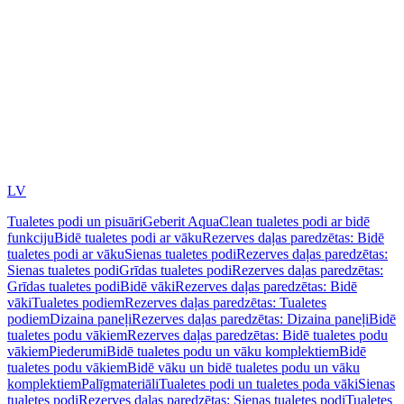
LV
Tualetes podi un pisuāri
Geberit AquaClean tualetes podi ar bidē
funkciju
Bidē tualetes podi ar vāku
Rezerves daļas paredzētas: Bidē
tualetes podi ar vāku
Sienas tualetes podi
Rezerves daļas paredzētas:
Sienas tualetes podi
Grīdas tualetes podi
Rezerves daļas paredzētas:
Grīdas tualetes podi
Bidē vāki
Rezerves daļas paredzētas: Bidē
vāki
Tualetes podiem
Rezerves daļas paredzētas: Tualetes
podiem
Dizaina paneļi
Rezerves daļas paredzētas: Dizaina paneļi
Bidē
tualetes podu vākiem
Rezerves daļas paredzētas: Bidē tualetes podu
vākiem
Piederumi
Bidē tualetes podu un vāku komplektiem
Bidē
tualetes podu vākiem
Bidē vāku un bidē tualetes podu un vāku
komplektiem
Palīgmateriāli
Tualetes podi un tualetes poda vāki
Sienas
tualetes podi
Rezerves daļas paredzētas: Sienas tualetes podi
Tualetes