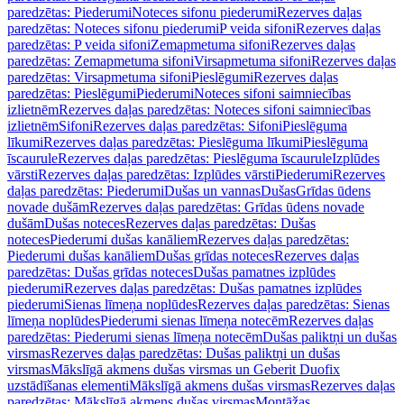
paredzētas: Piederumi
Noteces sifonu piederumi
Rezerves daļas
paredzētas: Noteces sifonu piederumi
P veida sifoni
Rezerves daļas
paredzētas: P veida sifoni
Zemapmetuma sifoni
Rezerves daļas
paredzētas: Zemapmetuma sifoni
Virsapmetuma sifoni
Rezerves daļas
paredzētas: Virsapmetuma sifoni
Pieslēgumi
Rezerves daļas
paredzētas: Pieslēgumi
Piederumi
Noteces sifoni saimniecības
izlietnēm
Rezerves daļas paredzētas: Noteces sifoni saimniecības
izlietnēm
Sifoni
Rezerves daļas paredzētas: Sifoni
Pieslēguma
līkumi
Rezerves daļas paredzētas: Pieslēguma līkumi
Pieslēguma
īscaurule
Rezerves daļas paredzētas: Pieslēguma īscaurule
Izplūdes
vārsti
Rezerves daļas paredzētas: Izplūdes vārsti
Piederumi
Rezerves
daļas paredzētas: Piederumi
Dušas un vannas
Dušas
Grīdas ūdens
novade dušām
Rezerves daļas paredzētas: Grīdas ūdens novade
dušām
Dušas noteces
Rezerves daļas paredzētas: Dušas
noteces
Piederumi dušas kanāliem
Rezerves daļas paredzētas:
Piederumi dušas kanāliem
Dušas grīdas noteces
Rezerves daļas
paredzētas: Dušas grīdas noteces
Dušas pamatnes izplūdes
piederumi
Rezerves daļas paredzētas: Dušas pamatnes izplūdes
piederumi
Sienas līmeņa noplūdes
Rezerves daļas paredzētas: Sienas
līmeņa noplūdes
Piederumi sienas līmeņa notecēm
Rezerves daļas
paredzētas: Piederumi sienas līmeņa notecēm
Dušas paliktņi un dušas
virsmas
Rezerves daļas paredzētas: Dušas paliktņi un dušas
virsmas
Mākslīgā akmens dušas virsmas un Geberit Duofix
uzstādīšanas elementi
Mākslīgā akmens dušas virsmas
Rezerves daļas
paredzētas: Mākslīgā akmens dušas virsmas
Montāžas