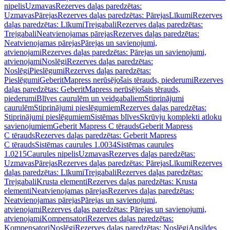
nipelis
Uzmavas
Rezerves daļas paredzētas:
Uzmavas
Pārejas
Rezerves daļas paredzētas: Pārejas
Līkumi
Rezerves
daļas paredzētas: Līkumi
Trejgabali
Rezerves daļas paredzētas:
Trejgabali
Neatvienojamas pārejas
Rezerves daļas paredzētas:
Neatvienojamas pārejas
Pārejas un savienojumi,
atvienojami
Rezerves daļas paredzētas: Pārejas un savienojumi,
atvienojami
Noslēgi
Rezerves daļas paredzētas:
Noslēgi
Pieslēgumi
Rezerves daļas paredzētas:
Pieslēgumi
GeberitMapress nerūsējošais tērauds, piederumi
Rezerves
daļas paredzētas: GeberitMapress nerūsējošais tērauds,
piederumi
Blīves caurulēm un veidgabaliem
Stiprinājumi
caurulēm
Stiprinājumi pieslēgumiem
Rezerves daļas paredzētas:
Stiprinājumi pieslēgumiem
Sistēmas blīves
Skrūvju komplekti atloku
savienojumiem
Geberit Mapress C tērauds
Geberit Mapress
C tērauds
Rezerves daļas paredzētas: Geberit Mapress
C tērauds
Sistēmas caurules 1.0034
Sistēmas caurules
1.0215
Caurules nipelis
Uzmavas
Rezerves daļas paredzētas:
Uzmavas
Pārejas
Rezerves daļas paredzētas: Pārejas
Līkumi
Rezerves
daļas paredzētas: Līkumi
Trejgabali
Rezerves daļas paredzētas:
Trejgabali
Krusta elementi
Rezerves daļas paredzētas: Krusta
elementi
Neatvienojamas pārejas
Rezerves daļas paredzētas:
Neatvienojamas pārejas
Pārejas un savienojumi,
atvienojami
Rezerves daļas paredzētas: Pārejas un savienojumi,
atvienojami
Kompensatori
Rezerves daļas paredzētas:
Kompensatori
Noslēgi
Rezerves daļas paredzētas: Noslēgi
Apsildes