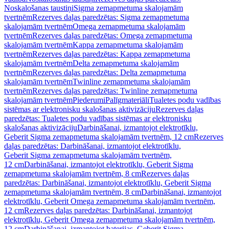
Noskalošanas taustiņi
Sigma zemapmetuma skalojamām
tvertnēm
Rezerves daļas paredzētas: Sigma zemapmetuma
skalojamām tvertnēm
Omega zemapmetuma skalojamām
tvertnēm
Rezerves daļas paredzētas: Omega zemapmetuma
skalojamām tvertnēm
Kappa zemapmetuma skalojamām
tvertnēm
Rezerves daļas paredzētas: Kappa zemapmetuma
skalojamām tvertnēm
Delta zemapmetuma skalojamām
tvertnēm
Rezerves daļas paredzētas: Delta zemapmetuma
skalojamām tvertnēm
Twinline zemapmetuma skalojamām
tvertnēm
Rezerves daļas paredzētas: Twinline zemapmetuma
skalojamām tvertnēm
Piederumi
Palīgmateriāli
Tualetes podu vadības
sistēmas ar elektronisku skalošanas aktivizāciju
Rezerves daļas
paredzētas: Tualetes podu vadības sistēmas ar elektronisku
skalošanas aktivizāciju
Darbināšanai, izmantojot elektrotīklu,
Geberit Sigma zemapmetuma skalojamām tvertnēm, 12 cm
Rezerves
daļas paredzētas: Darbināšanai, izmantojot elektrotīklu,
Geberit Sigma zemapmetuma skalojamām tvertnēm,
12 cm
Darbināšanai, izmantojot elektrotīklu, Geberit Sigma
zemapmetuma skalojamām tvertnēm, 8 cm
Rezerves daļas
paredzētas: Darbināšanai, izmantojot elektrotīklu, Geberit Sigma
zemapmetuma skalojamām tvertnēm, 8 cm
Darbināšanai, izmantojot
elektrotīklu, Geberit Omega zemapmetuma skalojamām tvertnēm,
12 cm
Rezerves daļas paredzētas: Darbināšanai, izmantojot
elektrotīklu, Geberit Omega zemapmetuma skalojamām tvertnēm,
12 cm
Darbināšanai, izmantojot baterijas, Geberit Sigma