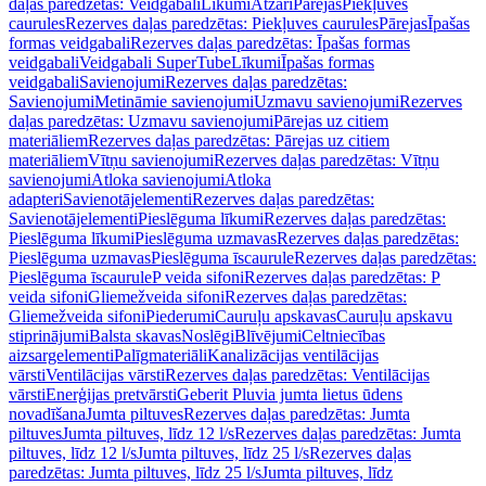
daļas paredzētas: Veidgabali
Līkumi
Atzari
Pārejas
Piekļuves
caurules
Rezerves daļas paredzētas: Piekļuves caurules
Pārejas
Īpašas
formas veidgabali
Rezerves daļas paredzētas: Īpašas formas
veidgabali
Veidgabali SuperTube
Līkumi
Īpašas formas
veidgabali
Savienojumi
Rezerves daļas paredzētas:
Savienojumi
Metināmie savienojumi
Uzmavu savienojumi
Rezerves
daļas paredzētas: Uzmavu savienojumi
Pārejas uz citiem
materiāliem
Rezerves daļas paredzētas: Pārejas uz citiem
materiāliem
Vītņu savienojumi
Rezerves daļas paredzētas: Vītņu
savienojumi
Atloka savienojumi
Atloka
adapteri
Savienotājelementi
Rezerves daļas paredzētas:
Savienotājelementi
Pieslēguma līkumi
Rezerves daļas paredzētas:
Pieslēguma līkumi
Pieslēguma uzmavas
Rezerves daļas paredzētas:
Pieslēguma uzmavas
Pieslēguma īscaurule
Rezerves daļas paredzētas:
Pieslēguma īscaurule
P veida sifoni
Rezerves daļas paredzētas: P
veida sifoni
Gliemežveida sifoni
Rezerves daļas paredzētas:
Gliemežveida sifoni
Piederumi
Cauruļu apskavas
Cauruļu apskavu
stiprinājumi
Balsta skavas
Noslēgi
Blīvējumi
Celtniecības
aizsargelementi
Palīgmateriāli
Kanalizācijas ventilācijas
vārsti
Ventilācijas vārsti
Rezerves daļas paredzētas: Ventilācijas
vārsti
Enerģijas pretvārsti
Geberit Pluvia jumta lietus ūdens
novadīšana
Jumta piltuves
Rezerves daļas paredzētas: Jumta
piltuves
Jumta piltuves, līdz 12 l/s
Rezerves daļas paredzētas: Jumta
piltuves, līdz 12 l/s
Jumta piltuves, līdz 25 l/s
Rezerves daļas
paredzētas: Jumta piltuves, līdz 25 l/s
Jumta piltuves, līdz