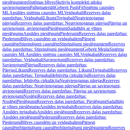
pieslēgumiem
Sistēmas blīves
Skrūvju komplekti atloku
savienojumiem
Palīgmateriāli
Geberit PushFit
Sistēmu caurules
ML
Apsildes sistēmu caurules ML
Veidgabali
Rezerves daļas
paredzētas: Veidgabali
Līkumi
Trejgabali
Neatvienojamas
pārejas
Rezerves daļas paredzētas: Neatvienojamas pārejas
Pārejas un
savienojumi, atvienojami
Pieslēgumi
Sadalītājs ar vītnes
pieslēgumu
Apsildes pieslēgumi
Piederumi
Rezerves daļas paredzētas:
Piederumi
Blīves caurulēm un veidgabaliem
Pārsegi
caurulēm
Stiprinājumi caurulēm
Stiprinājumi pieslēgumiem
Rezerves
daļas paredzētas: Stiprinājumi pieslēgumiem
Geberit Mepla
Sistēmu
caurules ML
Apsildes sistēmu caurules ML
Veidgabali
Rezerves daļas
paredzētas: Veidgabali
Savienojumi
Rezerves daļas paredzētas:
Savienojumi
Pārejas
Rezerves daļas paredzētas:
Pārejas
Līkumi
Rezerves daļas paredzētas: Līkumi
Trejgabali
Rezerves
daļas paredzētas: Trejgabali
Iebūvēta cirkulācija
Rezerves daļas
paredzētas: Iebūvēta cirkulācija
Neatvienojamas pārejas
Rezerves
daļas paredzētas: Neatvienojamas pārejas
Pārejas un savienojumi,
atvienojami
Rezerves daļas paredzētas: Pārejas un savienojumi,
atvienojami
Noslēgi
Rezerves daļas paredzētas:
Noslēgi
Pieslēgumi
Rezerves daļas paredzētas: Pieslēgumi
Sadalītājs
ar vītnes pieslēgumu
Apsildes trejgabals
Rezerves daļas paredzētas:
Apsildes trejgabals
Apsildes pieslēgumi
Rezerves daļas paredzētas:
Apsildes pieslēgumi
Piederumi
Rezerves daļas paredzētas:
Piederumi
Blīves caurulēm un veidgabaliem
Pārsegi
caurulēm
Stiprinājumi caurulēm
Stiprinājumi pieslēgumiem
Rezerves