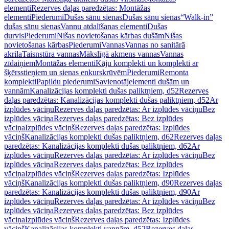
elementi
Rezerves daļas paredzētas: Montāžas
elementi
Piederumi
Dušas sānu sienas
Dušas sānu sienas
“Walk-in”
dušas sānu sienas
Vannu atdalīšanas elementi
Dušas
durvis
Piederumi
Nišas novietošanas kārbas dušām
Nišas
novietošanas kārbas
Piederumi
Vannas
Vannas no sanitārā
akrila
Taisnstūra vannas
Mākslīgā akmens vannas
Vannas
zīdaiņiem
Montāžas elementi
Kāju komplekti un komplekti ar
šķērsstieņiem un sienas enkurskrūvēm
Piederumi
Remonta
komplekti
Papildu piederumi
Savienotājelementi dušām un
vannām
Kanalizācijas komplekti dušas paliktņiem, d52
Rezerves
daļas paredzētas: Kanalizācijas komplekti dušas paliktņiem, d52
Ar
izplūdes vāciņu
Rezerves daļas paredzētas: Ar izplūdes vāciņu
Bez
izplūdes vāciņa
Rezerves daļas paredzētas: Bez izplūdes
vāciņa
Izplūdes vāciņš
Rezerves daļas paredzētas: Izplūdes
vāciņš
Kanalizācijas komplekti dušas paliktņiem, d62
Rezerves daļas
paredzētas: Kanalizācijas komplekti dušas paliktņiem, d62
Ar
izplūdes vāciņu
Rezerves daļas paredzētas: Ar izplūdes vāciņu
Bez
izplūdes vāciņa
Rezerves daļas paredzētas: Bez izplūdes
vāciņa
Izplūdes vāciņš
Rezerves daļas paredzētas: Izplūdes
vāciņš
Kanalizācijas komplekti dušas paliktņiem, d90
Rezerves daļas
paredzētas: Kanalizācijas komplekti dušas paliktņiem, d90
Ar
izplūdes vāciņu
Rezerves daļas paredzētas: Ar izplūdes vāciņu
Bez
izplūdes vāciņa
Rezerves daļas paredzētas: Bez izplūdes
vāciņa
Izplūdes vāciņš
Rezerves daļas paredzētas: Izplūdes
vāciņš
Kanalizācijas komplekti vannām, d52
Rezerves daļas