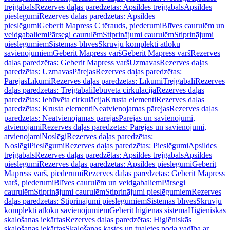
trejgabals
Rezerves daļas paredzētas: Apsildes trejgabals
Apsildes
pieslēgumi
Rezerves daļas paredzētas: Apsildes
pieslēgumi
Geberit Mapress C tērauds, piederumi
Blīves caurulēm un
veidgabaliem
Pārsegi caurulēm
Stiprinājumi caurulēm
Stiprinājumi
pieslēgumiem
Sistēmas blīves
Skrūvju komplekti atloku
savienojumiem
Geberit Mapress varš
Geberit Mapress varš
Rezerves
daļas paredzētas: Geberit Mapress varš
Uzmavas
Rezerves daļas
paredzētas: Uzmavas
Pārejas
Rezerves daļas paredzētas:
Pārejas
Līkumi
Rezerves daļas paredzētas: Līkumi
Trejgabali
Rezerves
daļas paredzētas: Trejgabali
Iebūvēta cirkulācija
Rezerves daļas
paredzētas: Iebūvēta cirkulācija
Krusta elementi
Rezerves daļas
paredzētas: Krusta elementi
Neatvienojamas pārejas
Rezerves daļas
paredzētas: Neatvienojamas pārejas
Pārejas un savienojumi,
atvienojami
Rezerves daļas paredzētas: Pārejas un savienojumi,
atvienojami
Noslēgi
Rezerves daļas paredzētas:
Noslēgi
Pieslēgumi
Rezerves daļas paredzētas: Pieslēgumi
Apsildes
trejgabals
Rezerves daļas paredzētas: Apsildes trejgabals
Apsildes
pieslēgumi
Rezerves daļas paredzētas: Apsildes pieslēgumi
Geberit
Mapress varš, piederumi
Rezerves daļas paredzētas: Geberit Mapress
varš, piederumi
Blīves caurulēm un veidgabaliem
Pārsegi
caurulēm
Stiprinājumi caurulēm
Stiprinājumi pieslēgumiem
Rezerves
daļas paredzētas: Stiprinājumi pieslēgumiem
Sistēmas blīves
Skrūvju
komplekti atloku savienojumiem
Geberit higiēnas sistēma
Higiēniskās
skalošanas iekārtas
Rezerves daļas paredzētas: Higiēniskās
skalošanas iekārtas
Skalošanas kastes un tualetes poda vadība ar