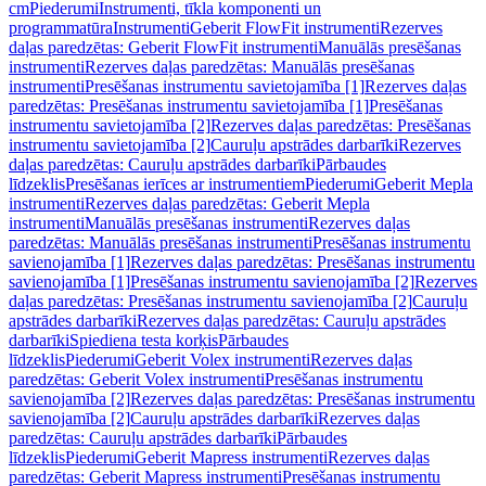
cm
Piederumi
Instrumenti, tīkla komponenti un
programmatūra
Instrumenti
Geberit FlowFit instrumenti
Rezerves
daļas paredzētas: Geberit FlowFit instrumenti
Manuālās presēšanas
instrumenti
Rezerves daļas paredzētas: Manuālās presēšanas
instrumenti
Presēšanas instrumentu savietojamība [1]
Rezerves daļas
paredzētas: Presēšanas instrumentu savietojamība [1]
Presēšanas
instrumentu savietojamība [2]
Rezerves daļas paredzētas: Presēšanas
instrumentu savietojamība [2]
Cauruļu apstrādes darbarīki
Rezerves
daļas paredzētas: Cauruļu apstrādes darbarīki
Pārbaudes
līdzeklis
Presēšanas ierīces ar instrumentiem
Piederumi
Geberit Mepla
instrumenti
Rezerves daļas paredzētas: Geberit Mepla
instrumenti
Manuālās presēšanas instrumenti
Rezerves daļas
paredzētas: Manuālās presēšanas instrumenti
Presēšanas instrumentu
savienojamība [1]
Rezerves daļas paredzētas: Presēšanas instrumentu
savienojamība [1]
Presēšanas instrumentu savienojamība [2]
Rezerves
daļas paredzētas: Presēšanas instrumentu savienojamība [2]
Cauruļu
apstrādes darbarīki
Rezerves daļas paredzētas: Cauruļu apstrādes
darbarīki
Spiediena testa korķis
Pārbaudes
līdzeklis
Piederumi
Geberit Volex instrumenti
Rezerves daļas
paredzētas: Geberit Volex instrumenti
Presēšanas instrumentu
savienojamība [2]
Rezerves daļas paredzētas: Presēšanas instrumentu
savienojamība [2]
Cauruļu apstrādes darbarīki
Rezerves daļas
paredzētas: Cauruļu apstrādes darbarīki
Pārbaudes
līdzeklis
Piederumi
Geberit Mapress instrumenti
Rezerves daļas
paredzētas: Geberit Mapress instrumenti
Presēšanas instrumentu