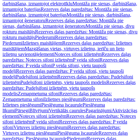
darbināšana, izmantojot elektrotīklu
Montāža pie sienas, darbināšana,
izmantojot baterijas
Rezerves daļas paredzētas: Montāža pie sienas,
darbināšana, izmantojot baterijas
Montāža pie sienas, darbināšana,
izmantojot ģeneratoru
Rezerves daļas paredzētas: Montāža pie
sienas, darbināšana, izmantojot ģeneratoru
Montāža pie sienas, divu
rokturu maisītājs
Rezerves daļas paredzētas: Montāža pie sienas, divu
rokturu maisītājs
Piederumi
Rezerves daļas paredzētas:
Piederumi
Izlietnes maisītājiem
Rezerves daļas paredzētas: Izlietnes
maisītājiem
Mazgāšanas vietas, virtuves izlietņu, ierīču un lieto
izlietņu savienotājelementi
Noteces sifoni izlietnēm
Rezerves daļas
paredzētas: Noteces sifoni izlietnēm
P veida sifoni
Rezerves daļas
paredzētas: P veida sifoni
P veida sifoni, vietu taupoši
modeļi
Rezerves daļas paredzētas: P veida sifoni, vietu taupoši
modeļi
Pudeļsifoni izlietnēm
Rezerves daļas paredzētas: Pudeļsifoni
izlietnēm
Pudeļsifoni izlietnēm, vietu taupošs modelis
Rezerves daļas
paredzētas: Pudeļsifoni izlietnēm, vietu taupošs
modelis
Zemapmetuma sifoni
Rezerves daļas paredzētas:
Zemapmetuma sifoni
Izlietnes pieslēgumi
Rezerves daļas paredzētas:
Izlietnes pieslēgumi
Pieslēguma īscaurule
Pieslēguma
līkumi
Pārsegi
Blīvējumi
Vertikālās caurules
Pagarinājumi
Aktivizācijas
elementi
Noteces sifoni izlietnēm
Rezerves daļas paredzētas: Noteces
sifoni izlietnēm
P veida sifoni
Rezerves daļas paredzētas: P veida
sifoni
Virtuves izlietņu pieslēgumi
Rezerves daļas paredzētas:
Virtuves izlietņu pieslēgumi
Pieslēguma īscaurule
Rezerves daļas
paredzētas: Pieslēguma īscaurule
Piederumi
Rezerves daļas