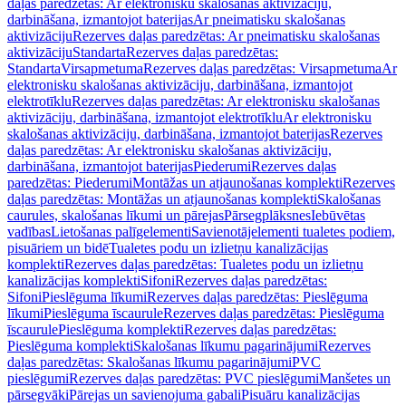
daļas paredzētas: Ar elektronisku skalošanas aktivizāciju,
darbināšana, izmantojot baterijas
Ar pneimatisku skalošanas
aktivizāciju
Rezerves daļas paredzētas: Ar pneimatisku skalošanas
aktivizāciju
Standarta
Rezerves daļas paredzētas:
Standarta
Virsapmetuma
Rezerves daļas paredzētas: Virsapmetuma
Ar
elektronisku skalošanas aktivizāciju, darbināšana, izmantojot
elektrotīklu
Rezerves daļas paredzētas: Ar elektronisku skalošanas
aktivizāciju, darbināšana, izmantojot elektrotīklu
Ar elektronisku
skalošanas aktivizāciju, darbināšana, izmantojot baterijas
Rezerves
daļas paredzētas: Ar elektronisku skalošanas aktivizāciju,
darbināšana, izmantojot baterijas
Piederumi
Rezerves daļas
paredzētas: Piederumi
Montāžas un atjaunošanas komplekti
Rezerves
daļas paredzētas: Montāžas un atjaunošanas komplekti
Skalošanas
caurules, skalošanas līkumi un pārejas
Pārsegplāksnes
Iebūvētas
vadības
Lietošanas palīgelementi
Savienotājelementi tualetes podiem,
pisuāriem un bidē
Tualetes podu un izlietņu kanalizācijas
komplekti
Rezerves daļas paredzētas: Tualetes podu un izlietņu
kanalizācijas komplekti
Sifoni
Rezerves daļas paredzētas:
Sifoni
Pieslēguma līkumi
Rezerves daļas paredzētas: Pieslēguma
līkumi
Pieslēguma īscaurule
Rezerves daļas paredzētas: Pieslēguma
īscaurule
Pieslēguma komplekti
Rezerves daļas paredzētas:
Pieslēguma komplekti
Skalošanas līkumu pagarinājumi
Rezerves
daļas paredzētas: Skalošanas līkumu pagarinājumi
PVC
pieslēgumi
Rezerves daļas paredzētas: PVC pieslēgumi
Manšetes un
pārsegvāki
Pārejas un savienojuma gabali
Pisuāru kanalizācijas