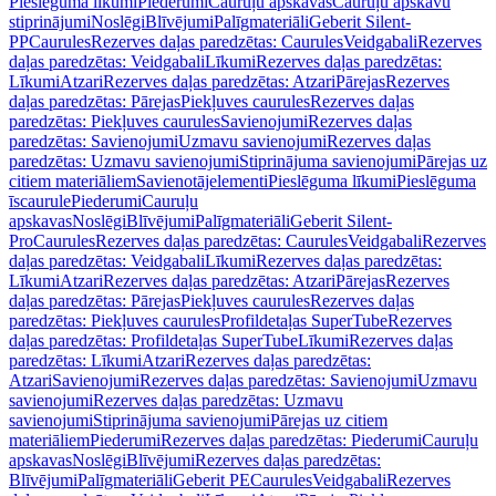
Pieslēguma līkumi
Piederumi
Cauruļu apskavas
Cauruļu apskavu
stiprinājumi
Noslēgi
Blīvējumi
Palīgmateriāli
Geberit Silent-
PP
Caurules
Rezerves daļas paredzētas: Caurules
Veidgabali
Rezerves
daļas paredzētas: Veidgabali
Līkumi
Rezerves daļas paredzētas:
Līkumi
Atzari
Rezerves daļas paredzētas: Atzari
Pārejas
Rezerves
daļas paredzētas: Pārejas
Piekļuves caurules
Rezerves daļas
paredzētas: Piekļuves caurules
Savienojumi
Rezerves daļas
paredzētas: Savienojumi
Uzmavu savienojumi
Rezerves daļas
paredzētas: Uzmavu savienojumi
Stiprinājuma savienojumi
Pārejas uz
citiem materiāliem
Savienotājelementi
Pieslēguma līkumi
Pieslēguma
īscaurule
Piederumi
Cauruļu
apskavas
Noslēgi
Blīvējumi
Palīgmateriāli
Geberit Silent-
Pro
Caurules
Rezerves daļas paredzētas: Caurules
Veidgabali
Rezerves
daļas paredzētas: Veidgabali
Līkumi
Rezerves daļas paredzētas:
Līkumi
Atzari
Rezerves daļas paredzētas: Atzari
Pārejas
Rezerves
daļas paredzētas: Pārejas
Piekļuves caurules
Rezerves daļas
paredzētas: Piekļuves caurules
Profildetaļas SuperTube
Rezerves
daļas paredzētas: Profildetaļas SuperTube
Līkumi
Rezerves daļas
paredzētas: Līkumi
Atzari
Rezerves daļas paredzētas:
Atzari
Savienojumi
Rezerves daļas paredzētas: Savienojumi
Uzmavu
savienojumi
Rezerves daļas paredzētas: Uzmavu
savienojumi
Stiprinājuma savienojumi
Pārejas uz citiem
materiāliem
Piederumi
Rezerves daļas paredzētas: Piederumi
Cauruļu
apskavas
Noslēgi
Blīvējumi
Rezerves daļas paredzētas:
Blīvējumi
Palīgmateriāli
Geberit PE
Caurules
Veidgabali
Rezerves