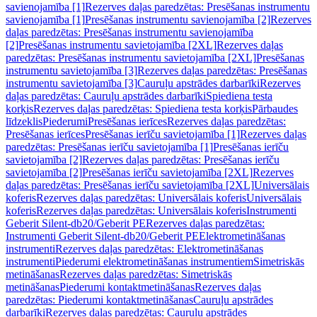
savienojamība [1]
Rezerves daļas paredzētas: Presēšanas instrumentu
savienojamība [1]
Presēšanas instrumentu savienojamība [2]
Rezerves
daļas paredzētas: Presēšanas instrumentu savienojamība
[2]
Presēšanas instrumentu savietojamība [2XL]
Rezerves daļas
paredzētas: Presēšanas instrumentu savietojamība [2XL]
Presēšanas
instrumentu savietojamība [3]
Rezerves daļas paredzētas: Presēšanas
instrumentu savietojamība [3]
Cauruļu apstrādes darbarīki
Rezerves
daļas paredzētas: Cauruļu apstrādes darbarīki
Spiediena testa
korķis
Rezerves daļas paredzētas: Spiediena testa korķis
Pārbaudes
līdzeklis
Piederumi
Presēšanas ierīces
Rezerves daļas paredzētas:
Presēšanas ierīces
Presēšanas ierīču savietojamība [1]
Rezerves daļas
paredzētas: Presēšanas ierīču savietojamība [1]
Presēšanas ierīču
savietojamība [2]
Rezerves daļas paredzētas: Presēšanas ierīču
savietojamība [2]
Presēšanas ierīču savietojamība [2XL]
Rezerves
daļas paredzētas: Presēšanas ierīču savietojamība [2XL]
Universālais
koferis
Rezerves daļas paredzētas: Universālais koferis
Universālais
koferis
Rezerves daļas paredzētas: Universālais koferis
Instrumenti
Geberit Silent-db20/Geberit PE
Rezerves daļas paredzētas:
Instrumenti Geberit Silent-db20/Geberit PE
Elektrometināšanas
instrumenti
Rezerves daļas paredzētas: Elektrometināšanas
instrumenti
Piederumi elektrometināšanas instrumentiem
Simetriskās
metināšanas
Rezerves daļas paredzētas: Simetriskās
metināšanas
Piederumi kontaktmetināšanas
Rezerves daļas
paredzētas: Piederumi kontaktmetināšanas
Cauruļu apstrādes
darbarīki
Rezerves daļas paredzētas: Cauruļu apstrādes