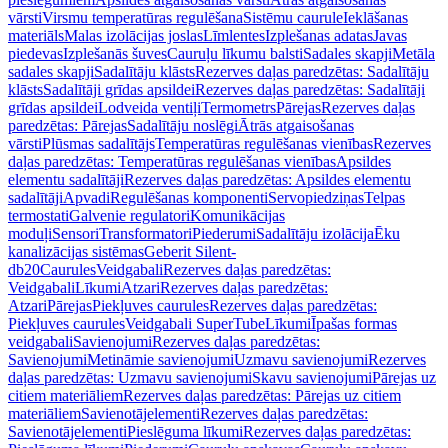
vārsti
Virsmu temperatūras regulēšana
Sistēmu caurule
Ieklāšanas
materiāls
Malas izolācijas joslas
Līmlentes
Izplešanas adatas
Javas
piedevas
Izplešanās šuves
Cauruļu līkumu balsti
Sadales skapji
Metāla
sadales skapji
Sadalītāju klāsts
Rezerves daļas paredzētas: Sadalītāju
klāsts
Sadalītāji grīdas apsildei
Rezerves daļas paredzētas: Sadalītāji
grīdas apsildei
Lodveida ventiļi
Termometrs
Pārejas
Rezerves daļas
paredzētas: Pārejas
Sadalītāju noslēgi
Ātrās atgaisošanas
vārsti
Plūsmas sadalītājs
Temperatūras regulēšanas vienības
Rezerves
daļas paredzētas: Temperatūras regulēšanas vienības
Apsildes
elementu sadalītāji
Rezerves daļas paredzētas: Apsildes elementu
sadalītāji
Apvadi
Regulēšanas komponenti
Servopiedziņas
Telpas
termostati
Galvenie regulatori
Komunikācijas
moduļi
Sensori
Transformatori
Piederumi
Sadalītāju izolācija
Ēku
kanalizācijas sistēmas
Geberit Silent-
db20
Caurules
Veidgabali
Rezerves daļas paredzētas:
Veidgabali
Līkumi
Atzari
Rezerves daļas paredzētas:
Atzari
Pārejas
Piekļuves caurules
Rezerves daļas paredzētas:
Piekļuves caurules
Veidgabali SuperTube
Līkumi
Īpašas formas
veidgabali
Savienojumi
Rezerves daļas paredzētas:
Savienojumi
Metināmie savienojumi
Uzmavu savienojumi
Rezerves
daļas paredzētas: Uzmavu savienojumi
Skavu savienojumi
Pārejas uz
citiem materiāliem
Rezerves daļas paredzētas: Pārejas uz citiem
materiāliem
Savienotājelementi
Rezerves daļas paredzētas:
Savienotājelementi
Pieslēguma līkumi
Rezerves daļas paredzētas: