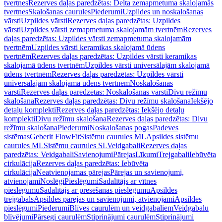
tvertnes
Rezerves daļas paredzētas: Delta zemapmetuma skalojamās
tvertnes
Skalošanas caurules
Piederumi
Uzpildes un noskalošanas
vārsti
Uzpildes vārsti
Rezerves daļas paredzētas: Uzpildes
vārsti
Uzpildes vārsti zemapmetuma skalojamām tvertnēm
Rezerves
daļas paredzētas: Uzpildes vārsti zemapmetuma skalojamām
tvertnēm
Uzpildes vārsti keramikas skalojamā ūdens
tvertnēm
Rezerves daļas paredzētas: Uzpildes vārsti keramikas
skalojamā ūdens tvertnēm
Uzpildes vārsti universālajām skalojamā
ūdens tvertnēm
Rezerves daļas paredzētas: Uzpildes vārsti
universālajām skalojamā ūdens tvertnēm
Noskalošanas
vārsti
Rezerves daļas paredzētas: Noskalošanas vārsti
Divu režīmu
skalošana
Rezerves daļas paredzētas: Divu režīmu skalošana
Iekšējo
detaļu komplekti
Rezerves daļas paredzētas: Iekšējo detaļu
komplekti
Divu režīmu skalošana
Rezerves daļas paredzētas: Divu
režīmu skalošana
Piederumi
Noskalošanas pogas
Padeves
sistēmas
Geberit FlowFit
Sistēmu caurules ML
Apsildes sistēmu
caurules ML
Sistēmu caurules SL
Veidgabali
Rezerves daļas
paredzētas: Veidgabali
Savienojumi
Pārejas
Līkumi
Trejgabali
Iebūvēta
cirkulācija
Rezerves daļas paredzētas: Iebūvēta
cirkulācija
Neatvienojamas pārejas
Pārejas un savienojumi,
atvienojami
Noslēgi
Pieslēgumi
Sadalītājs ar vītnes
pieslēgumu
Sadalītājs ar presēšanas pieslēgumu
Apsildes
trejgabals
Apsildes pārejas un savienojumi, atvienojami
Apsildes
pieslēgumi
Piederumi
Blīves caurulēm un veidgabaliem
Veidgabalu
blīvējumi
Pārsegi caurulēm
Stiprinājumi caurulēm
Stiprinājumi