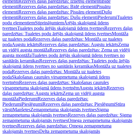
elementi
Rezerves daļas paredzētas: Izlietņu elementi
Bidē
elementi
Rezerves daļas paredzētas: Bidē elementi
Pisuāru
elementi
Rezerves daļas paredzētas: Pisuāru elementi
Dušu
elementi
Rezerves daļas paredzētas: Dušu elementi
Piederumi
Tualetes
podu elementiem
Stiprinājumiem
Ārējās skalojamā ūdens
tvertnes
Tualetes podu ārējās skalojamā ūdens tvertnes
Rezerves daļas
paredzētas: Tualetes podu ārējās skalojamā ūdens tvertnes
Montāža
uz tualetes poda
Rezerves daļas paredzētas: Montāža uz tualetes
poda
Augstu iekārts
Rezerves daļas paredzētas: Augstu iekārts
Zema
un vidēji augsta montāža
Rezerves daļas paredzētas: Zema un vidēji
augsta montāža
Tualetes podu ārējās skalojamā ūdens tvertnes no
sanitārās keramikas
Rezerves daļas paredzētas: Tualetes podu ārējās
skalojamā ūdens tvertnes no sanitārās keramikas
Montāža uz tualetes
poda
Rezerves daļas paredzētas: Montāža uz tualetes
poda
Skalošanas caurules virsapmetuma skalojamā ūdens
tvertnēm
Rezerves daļas paredzētas: Skalošanas caurules
virsapmetuma skalojamā ūdens tvertnēm
Augstu iekārts
Rezerves
daļas paredzētas: Augstu iekārts
Zema un vidēji augsta
montāža
Piederumi
Rezerves daļas paredzētas:
Piederumi
Pieslēgumi
Rezerves daļas paredzētas: Pieslēgumi
Stūra
vārsti
Manšetes
Zemapmetuma skalojamās tvertnes
Sigma
zemapmetuma skalojamās tvertnes
Rezerves daļas paredzētas: Sigma
zemapmetuma skalojamās tvertnes
Omega zemapmetuma skalojamās
tvertnes
Rezerves daļas paredzētas: Omega zemapmetuma
skalojamās tvertnes
Delta zemapmetuma skalojamās