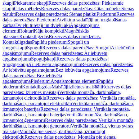
skapji
Piekaramie skapji
Rezerves daļas paredzētas: Piekaramie
skapji
Citas mēbeles
Rezerves daļas paredzētas: Citas mēbeles
Sienas
plaukti
Rezerves daļas paredzētas: Sienas plaukti
Piederumi
Rezerves
daļas paredzētas: Piederumi
Atvilktņu sadalītāji un uzglabāšanas
kārbas
Dvieļu turētāji un dvieļu āķi
Apgaismojuma
elementi
Rokturi
Kāju komplekti
Magnētiskās
plāksnes
Kontaktligzdas
Rezerves daļas paredzētas:
Kontaktligzdas
Papildu piederumi
Spoguļi un
spoguļskapji
Spoguļi
Rezerves daļas paredzētas: Spoguļi
Ar iebūvētu
apgaismojumu
Rezerves daļas paredzētas: Ar iebūvētu
apgaismojumu
Spoguļskapji
Rezerves daļas paredzētas:
Spoguļskapji
Ar iebūvētu apgaismojumu
Rezerves daļas paredzētas:
Ar iebūvētu apgaismojumu
Bez iebūvēta apgaismojuma
Rezerves
daļas paredzētas: Bez iebūvēta
apgaismojuma
Piederumi
Apgaismojuma elementi
Papildu
piederumi
Kontaktligzdas
Maisītāji
Izlietnes maisītāji
Rezerves daļas
paredzētas: Izlietnes maisītāji
Vertikāla montāža, darbināšana,
izmantojot elektrotīklu
Rezerves daļas paredzētas: Vertikāla montāža,
darbināšana, izmantojot elektrotīklu
Vertikāla montāža, darbināšana,
izmantojot baterijas
Rezerves daļas paredzētas: Vertikāla montāža,
darbināšana, izmantojot baterijas
Vertikāla montāža, darbināšana,
izmantojot ģeneratoru
Rezerves daļas paredzētas: Vertikāla montāža,
darbināšana, izmantojot ģeneratoru
Vertikāla montāža, vienas sviras
maisītājs
Montāža pie sienas, darbināšana, izmantojot
elektrotīklu
Rezerves daļas paredzētas: Montāža pie sienas,