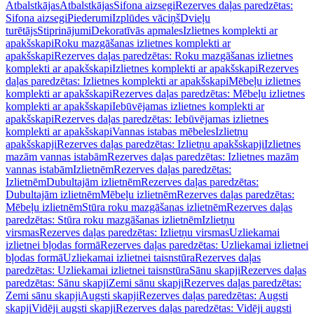
Atbalstkājas
Atbalstkājas
Sifona aizsegi
Rezerves daļas paredzētas:
Sifona aizsegi
Piederumi
Izplūdes vāciņš
Dvieļu
turētājs
Stiprinājumi
Dekoratīvās apmales
Izlietnes komplekti ar
apakšskapi
Roku mazgāšanas izlietnes komplekti ar
apakšskapi
Rezerves daļas paredzētas: Roku mazgāšanas izlietnes
komplekti ar apakšskapi
Izlietnes komplekti ar apakšskapi
Rezerves
daļas paredzētas: Izlietnes komplekti ar apakšskapi
Mēbeļu izlietnes
komplekti ar apakšskapi
Rezerves daļas paredzētas: Mēbeļu izlietnes
komplekti ar apakšskapi
Iebūvējamas izlietnes komplekti ar
apakšskapi
Rezerves daļas paredzētas: Iebūvējamas izlietnes
komplekti ar apakšskapi
Vannas istabas mēbeles
Izlietņu
apakšskapji
Rezerves daļas paredzētas: Izlietņu apakšskapji
Izlietnes
mazām vannas istabām
Rezerves daļas paredzētas: Izlietnes mazām
vannas istabām
Izlietnēm
Rezerves daļas paredzētas:
Izlietnēm
Dubultajām izlietnēm
Rezerves daļas paredzētas:
Dubultajām izlietnēm
Mēbeļu izlietnēm
Rezerves daļas paredzētas:
Mēbeļu izlietnēm
Stūra roku mazgāšanas izlietnēm
Rezerves daļas
paredzētas: Stūra roku mazgāšanas izlietnēm
Izlietņu
virsmas
Rezerves daļas paredzētas: Izlietņu virsmas
Uzliekamai
izlietnei bļodas formā
Rezerves daļas paredzētas: Uzliekamai izlietnei
bļodas formā
Uzliekamai izlietnei taisnstūra
Rezerves daļas
paredzētas: Uzliekamai izlietnei taisnstūra
Sānu skapji
Rezerves daļas
paredzētas: Sānu skapji
Zemi sānu skapji
Rezerves daļas paredzētas:
Zemi sānu skapji
Augsti skapji
Rezerves daļas paredzētas: Augsti
skapji
Vidēji augsti skapji
Rezerves daļas paredzētas: Vidēji augsti