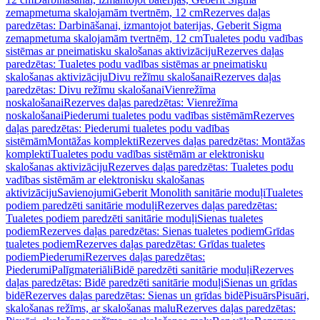
zemapmetuma skalojamām tvertnēm, 12 cm
Rezerves daļas
paredzētas: Darbināšanai, izmantojot baterijas, Geberit Sigma
zemapmetuma skalojamām tvertnēm, 12 cm
Tualetes podu vadības
sistēmas ar pneimatisku skalošanas aktivizāciju
Rezerves daļas
paredzētas: Tualetes podu vadības sistēmas ar pneimatisku
skalošanas aktivizāciju
Divu režīmu skalošanai
Rezerves daļas
paredzētas: Divu režīmu skalošanai
Vienrežīma
noskalošanai
Rezerves daļas paredzētas: Vienrežīma
noskalošanai
Piederumi tualetes podu vadības sistēmām
Rezerves
daļas paredzētas: Piederumi tualetes podu vadības
sistēmām
Montāžas komplekti
Rezerves daļas paredzētas: Montāžas
komplekti
Tualetes podu vadības sistēmām ar elektronisku
skalošanas aktivizāciju
Rezerves daļas paredzētas: Tualetes podu
vadības sistēmām ar elektronisku skalošanas
aktivizāciju
Savienojumi
Geberit Monolith sanitārie moduļi
Tualetes
podiem paredzēti sanitārie moduļi
Rezerves daļas paredzētas:
Tualetes podiem paredzēti sanitārie moduļi
Sienas tualetes
podiem
Rezerves daļas paredzētas: Sienas tualetes podiem
Grīdas
tualetes podiem
Rezerves daļas paredzētas: Grīdas tualetes
podiem
Piederumi
Rezerves daļas paredzētas:
Piederumi
Palīgmateriāli
Bidē paredzēti sanitārie moduļi
Rezerves
daļas paredzētas: Bidē paredzēti sanitārie moduļi
Sienas un grīdas
bidē
Rezerves daļas paredzētas: Sienas un grīdas bidē
Pisuārs
Pisuāri,
skalošanas režīms, ar skalošanas malu
Rezerves daļas paredzētas: