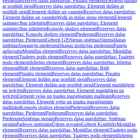
elementi
Rezerves daļas paredzētas: Pisuāru elementi
Elementi dušām
ar noplūdi sienā
Rezerves daļas paredzētas: Elementi dušām ar
noplūdi sienā
Elementi dušām un vannām
Rezerves daļas paredzētas:
Elementi dušām un vannām
Walk-in dušas sienu elementi
Elementi
saimniecības izlietnēm
Rezerves daļas paredzētas: Elementi
saimniecības izlietnēm
Konsoļu slodzes elementi
Rezerves daļas
paredzētas: Konsoļu slodzes elementi
Piederumi
Rezerves daļas
paredzētas: Piederumi
Geberit GIS
Sienas sistēmas
Stiprināšanas
sistēmas
Sagatavju piederumi
Skaņas izolācijas piederumi
Paneļu
apšuvums
Montāžas elementi
Rezerves daļas paredzētas: Montāžas
elementi
Tualetes podu elementi
Rezerves daļas paredzētas: Tualetes
podu elementi
Izlietņu elementi
Rezerves daļas paredzētas: Izlietņu
elementi
Bidē elementi
Rezerves daļas paredzētas: Bidē
elementi
Pisuāru elementi
Rezerves daļas paredzētas: Pisuāru
elementi
Elementi dušām arar noplūdi sienā
Rezerves daļas
paredzētas: Elementi dušām arar noplūdi sienā
Elementi maisītājiem
un ierīcēm
Rezerves daļas paredzētas: Elementi maisītājiem un
ierīcēm
Elementi veļas un trauku mazgājamām mašīnām
Rezerves
daļas paredzētas: Elementi veļas un trauku mazgājamām
mašīnām
Konsoļu slodzes elementi
Piederumi
Rezerves daļas
paredzētas: Piederumi
Piederumi
Rezerves daļas paredzētas:
Piederumi
Sistēmas sienām
Rezerves daļas paredzētas: Sistēmas
sienām
Padeves sistēmām
Ūdens novadei
Geberit Kombifix
Montāžas
elementi
Rezerves daļas paredzētas: Montāžas elementi
Tualetes podu
elementi
Rezerves daļas paredzētas: Tualetes podu elementi
Izlietņu