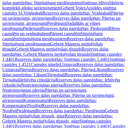
daļas paredzētas: Stiprinājumi pieslēgumiem
Sistēmas blīves
Skrūvju
komplekti atloku savienojumiem
Geberit Volex
Apsildes sistēmu
caurules SL
Veidgabali
Rezerves daļas paredzētas: Veidgabali
Pārejas
un savienojumi, atvienojami
Rezerves daļas paredzētas: Pārejas un
savienojumi, atvienojami
Pieslēgumi
Sadalītājs ar vītnes
pieslēgumu
Piederumi
Rezerves daļas paredzētas: Piederumi
Blīves
caurulēm un veidgabaliem
Pārsegi caurulēm
Stiprinājumi
caurulēm
Stiprinājumi pieslēgumiem
Rezerves daļas paredzētas:
Stiprinājumi pieslēgumiem
Geberit Mapress nerūsējošais
tērauds
Geberit Mapress nerūsējošais tērauds
Rezerves daļas
paredzētas: Geberit Mapress nerūsējošais tērauds
Sistēmas caurules
1.4401
Rezerves daļas paredzētas: Sistēmas caurules 1.4401
Sistēmas
caurules 1.4521
Caurules nipelis
Uzmavas
Rezerves daļas paredzētas:
Uzmavas
Pārejas
Rezerves daļas paredzētas: Pārejas
Līkumi
Rezerves
daļas paredzētas: Līkumi
Trejgabali
Rezerves daļas paredzētas:
Trejgabali
Iebūvēta cirkulācija
Rezerves daļas paredzētas: Iebūvēta
cirkulācija
Neatvienojamas pārejas
Rezerves daļas paredzētas:
Neatvienojamas pārejas
Pārejas un savienojumi,
atvienojami
Rezerves daļas paredzētas: Pārejas un savienojumi,
atvienojami
Kompensatori
Rezerves daļas paredzētas:
Kompensatori
Noslēgi
Rezerves daļas paredzētas:
Noslēgi
Pieslēgumi
Rezerves daļas paredzētas: Pieslēgumi
Geberit
Mapress nerūsējošais tērauds, gāze
Rezerves daļas paredzētas:
Geberit Mapress nerūsējošais tērauds, gāze
Sistēmas caurules
1.4401
Rezerves daļas paredzētas: Sistēmas caurules 1.4401
Caurules