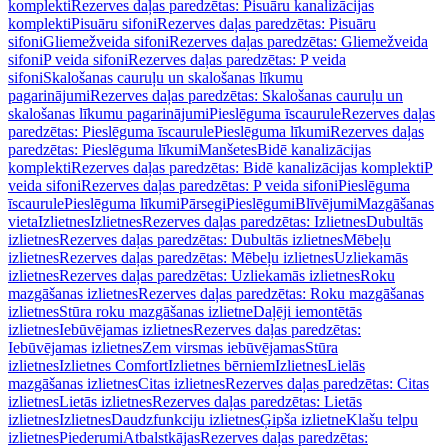
komplekti
Rezerves daļas paredzētas: Pisuāru kanalizācijas
komplekti
Pisuāru sifoni
Rezerves daļas paredzētas: Pisuāru
sifoni
Gliemežveida sifoni
Rezerves daļas paredzētas: Gliemežveida
sifoni
P veida sifoni
Rezerves daļas paredzētas: P veida
sifoni
Skalošanas cauruļu un skalošanas līkumu
pagarinājumi
Rezerves daļas paredzētas: Skalošanas cauruļu un
skalošanas līkumu pagarinājumi
Pieslēguma īscaurule
Rezerves daļas
paredzētas: Pieslēguma īscaurule
Pieslēguma līkumi
Rezerves daļas
paredzētas: Pieslēguma līkumi
Manšetes
Bidē kanalizācijas
komplekti
Rezerves daļas paredzētas: Bidē kanalizācijas komplekti
P
veida sifoni
Rezerves daļas paredzētas: P veida sifoni
Pieslēguma
īscaurule
Pieslēguma līkumi
Pārsegi
Pieslēgumi
Blīvējumi
Mazgāšanas
vieta
Izlietnes
Izlietnes
Rezerves daļas paredzētas: Izlietnes
Dubultās
izlietnes
Rezerves daļas paredzētas: Dubultās izlietnes
Mēbeļu
izlietnes
Rezerves daļas paredzētas: Mēbeļu izlietnes
Uzliekamās
izlietnes
Rezerves daļas paredzētas: Uzliekamās izlietnes
Roku
mazgāšanas izlietnes
Rezerves daļas paredzētas: Roku mazgāšanas
izlietnes
Stūra roku mazgāšanas izlietne
Daļēji iemontētās
izlietnes
Iebūvējamas izlietnes
Rezerves daļas paredzētas:
Iebūvējamas izlietnes
Zem virsmas iebūvējamas
Stūra
izlietnes
Izlietnes Comfort
Izlietnes bērniem
Izlietnes
Lielās
mazgāšanas izlietnes
Citas izlietnes
Rezerves daļas paredzētas: Citas
izlietnes
Lietās izlietnes
Rezerves daļas paredzētas: Lietās
izlietnes
Izlietnes
Daudzfunkciju izlietnes
Ģipša izlietne
Klašu telpu
izlietnes
Piederumi
Atbalstkājas
Rezerves daļas paredzētas: