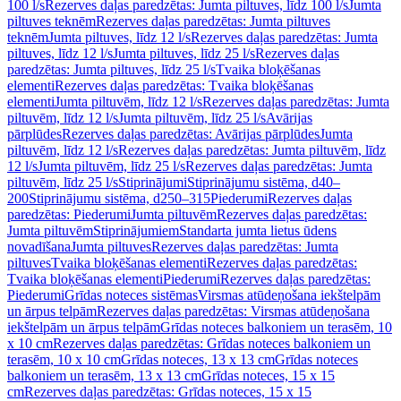
100 l/s
Rezerves daļas paredzētas: Jumta piltuves, līdz 100 l/s
Jumta
piltuves teknēm
Rezerves daļas paredzētas: Jumta piltuves
teknēm
Jumta piltuves, līdz 12 l/s
Rezerves daļas paredzētas: Jumta
piltuves, līdz 12 l/s
Jumta piltuves, līdz 25 l/s
Rezerves daļas
paredzētas: Jumta piltuves, līdz 25 l/s
Tvaika bloķēšanas
elementi
Rezerves daļas paredzētas: Tvaika bloķēšanas
elementi
Jumta piltuvēm, līdz 12 l/s
Rezerves daļas paredzētas: Jumta
piltuvēm, līdz 12 l/s
Jumta piltuvēm, līdz 25 l/s
Avārijas
pārplūdes
Rezerves daļas paredzētas: Avārijas pārplūdes
Jumta
piltuvēm, līdz 12 l/s
Rezerves daļas paredzētas: Jumta piltuvēm, līdz
12 l/s
Jumta piltuvēm, līdz 25 l/s
Rezerves daļas paredzētas: Jumta
piltuvēm, līdz 25 l/s
Stiprinājumi
Stiprinājumu sistēma, d40–
200
Stiprinājumu sistēma, d250–315
Piederumi
Rezerves daļas
paredzētas: Piederumi
Jumta piltuvēm
Rezerves daļas paredzētas:
Jumta piltuvēm
Stiprinājumiem
Standarta jumta lietus ūdens
novadīšana
Jumta piltuves
Rezerves daļas paredzētas: Jumta
piltuves
Tvaika bloķēšanas elementi
Rezerves daļas paredzētas:
Tvaika bloķēšanas elementi
Piederumi
Rezerves daļas paredzētas:
Piederumi
Grīdas noteces sistēmas
Virsmas atūdeņošana iekštelpām
un ārpus telpām
Rezerves daļas paredzētas: Virsmas atūdeņošana
iekštelpām un ārpus telpām
Grīdas noteces balkoniem un terasēm, 10
x 10 cm
Rezerves daļas paredzētas: Grīdas noteces balkoniem un
terasēm, 10 x 10 cm
Grīdas noteces, 13 x 13 cm
Grīdas noteces
balkoniem un terasēm, 13 x 13 cm
Grīdas noteces, 15 x 15
cm
Rezerves daļas paredzētas: Grīdas noteces, 15 x 15