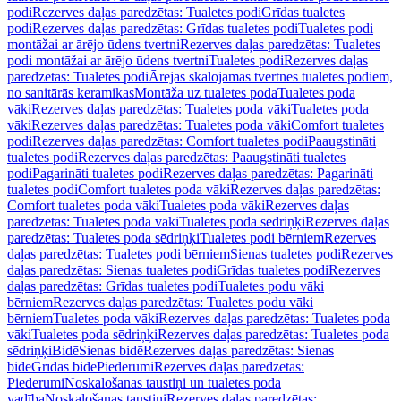
podi
Rezerves daļas paredzētas: Tualetes podi
Grīdas tualetes
podi
Rezerves daļas paredzētas: Grīdas tualetes podi
Tualetes podi
montāžai ar ārējo ūdens tvertni
Rezerves daļas paredzētas: Tualetes
podi montāžai ar ārējo ūdens tvertni
Tualetes podi
Rezerves daļas
paredzētas: Tualetes podi
Ārējās skalojamās tvertnes tualetes podiem,
no sanitārās keramikas
Montāža uz tualetes poda
Tualetes poda
vāki
Rezerves daļas paredzētas: Tualetes poda vāki
Tualetes poda
vāki
Rezerves daļas paredzētas: Tualetes poda vāki
Comfort tualetes
podi
Rezerves daļas paredzētas: Comfort tualetes podi
Paaugstināti
tualetes podi
Rezerves daļas paredzētas: Paaugstināti tualetes
podi
Pagarināti tualetes podi
Rezerves daļas paredzētas: Pagarināti
tualetes podi
Comfort tualetes poda vāki
Rezerves daļas paredzētas:
Comfort tualetes poda vāki
Tualetes poda vāki
Rezerves daļas
paredzētas: Tualetes poda vāki
Tualetes poda sēdriņķi
Rezerves daļas
paredzētas: Tualetes poda sēdriņķi
Tualetes podi bērniem
Rezerves
daļas paredzētas: Tualetes podi bērniem
Sienas tualetes podi
Rezerves
daļas paredzētas: Sienas tualetes podi
Grīdas tualetes podi
Rezerves
daļas paredzētas: Grīdas tualetes podi
Tualetes podu vāki
bērniem
Rezerves daļas paredzētas: Tualetes podu vāki
bērniem
Tualetes poda vāki
Rezerves daļas paredzētas: Tualetes poda
vāki
Tualetes poda sēdriņķi
Rezerves daļas paredzētas: Tualetes poda
sēdriņķi
Bidē
Sienas bidē
Rezerves daļas paredzētas: Sienas
bidē
Grīdas bidē
Piederumi
Rezerves daļas paredzētas:
Piederumi
Noskalošanas taustiņi un tualetes poda
vadība
Noskalošanas taustiņi
Rezerves daļas paredzētas: