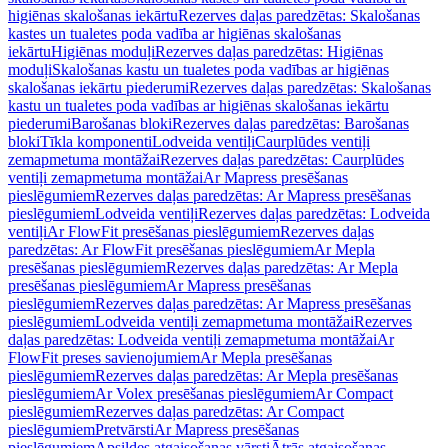
higiēnas skalošanas iekārtu
Rezerves daļas paredzētas: Skalošanas
kastes un tualetes poda vadība ar higiēnas skalošanas
iekārtu
Higiēnas moduļi
Rezerves daļas paredzētas: Higiēnas
moduļi
Skalošanas kastu un tualetes poda vadības ar higiēnas
skalošanas iekārtu piederumi
Rezerves daļas paredzētas: Skalošanas
kastu un tualetes poda vadības ar higiēnas skalošanas iekārtu
piederumi
Barošanas bloki
Rezerves daļas paredzētas: Barošanas
bloki
Tīkla komponenti
Lodveida ventiļi
Caurplūdes ventiļi
zemapmetuma montāžai
Rezerves daļas paredzētas: Caurplūdes
ventiļi zemapmetuma montāžai
Ar Mapress presēšanas
pieslēgumiem
Rezerves daļas paredzētas: Ar Mapress presēšanas
pieslēgumiem
Lodveida ventiļi
Rezerves daļas paredzētas: Lodveida
ventiļi
Ar FlowFit presēšanas pieslēgumiem
Rezerves daļas
paredzētas: Ar FlowFit presēšanas pieslēgumiem
Ar Mepla
presēšanas pieslēgumiem
Rezerves daļas paredzētas: Ar Mepla
presēšanas pieslēgumiem
Ar Mapress presēšanas
pieslēgumiem
Rezerves daļas paredzētas: Ar Mapress presēšanas
pieslēgumiem
Lodveida ventiļi zemapmetuma montāžai
Rezerves
daļas paredzētas: Lodveida ventiļi zemapmetuma montāžai
Ar
FlowFit preses savienojumiem
Ar Mepla presēšanas
pieslēgumiem
Rezerves daļas paredzētas: Ar Mepla presēšanas
pieslēgumiem
Ar Volex presēšanas pieslēgumiem
Ar Compact
pieslēgumiem
Rezerves daļas paredzētas: Ar Compact
pieslēgumiem
Pretvārsti
Ar Mapress presēšanas
pieslēgumiem
Apsildes atgaisošanas vārsti
Ātrās atgaisošanas