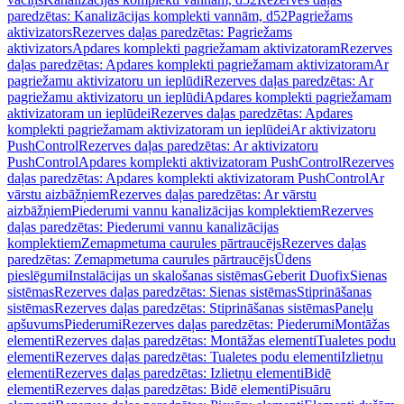
paredzētas: Kanalizācijas komplekti vannām, d52
Pagriežams
aktivizators
Rezerves daļas paredzētas: Pagriežams
aktivizators
Apdares komplekti pagriežamam aktivizatoram
Rezerves
daļas paredzētas: Apdares komplekti pagriežamam aktivizatoram
Ar
pagriežamu aktivizatoru un ieplūdi
Rezerves daļas paredzētas: Ar
pagriežamu aktivizatoru un ieplūdi
Apdares komplekti pagriežamam
aktivizatoram un ieplūdei
Rezerves daļas paredzētas: Apdares
komplekti pagriežamam aktivizatoram un ieplūdei
Ar aktivizatoru
PushControl
Rezerves daļas paredzētas: Ar aktivizatoru
PushControl
Apdares komplekti aktivizatoram PushControl
Rezerves
daļas paredzētas: Apdares komplekti aktivizatoram PushControl
Ar
vārstu aizbāžņiem
Rezerves daļas paredzētas: Ar vārstu
aizbāžņiem
Piederumi vannu kanalizācijas komplektiem
Rezerves
daļas paredzētas: Piederumi vannu kanalizācijas
komplektiem
Zemapmetuma caurules pārtraucējs
Rezerves daļas
paredzētas: Zemapmetuma caurules pārtraucējs
Ūdens
pieslēgumi
Instalācijas un skalošanas sistēmas
Geberit Duofix
Sienas
sistēmas
Rezerves daļas paredzētas: Sienas sistēmas
Stiprināšanas
sistēmas
Rezerves daļas paredzētas: Stiprināšanas sistēmas
Paneļu
apšuvums
Piederumi
Rezerves daļas paredzētas: Piederumi
Montāžas
elementi
Rezerves daļas paredzētas: Montāžas elementi
Tualetes podu
elementi
Rezerves daļas paredzētas: Tualetes podu elementi
Izlietņu
elementi
Rezerves daļas paredzētas: Izlietņu elementi
Bidē
elementi
Rezerves daļas paredzētas: Bidē elementi
Pisuāru