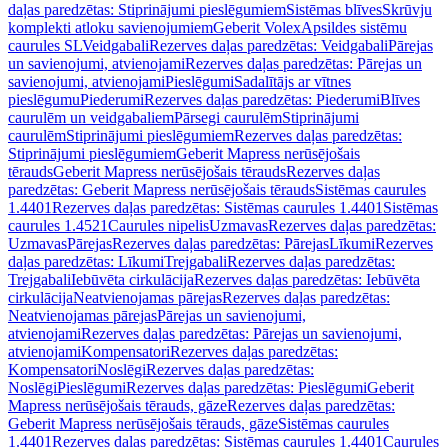
daļas paredzētas: Stiprinājumi pieslēgumiem
Sistēmas blīves
Skrūvju
komplekti atloku savienojumiem
Geberit Volex
Apsildes sistēmu
caurules SL
Veidgabali
Rezerves daļas paredzētas: Veidgabali
Pārejas
un savienojumi, atvienojami
Rezerves daļas paredzētas: Pārejas un
savienojumi, atvienojami
Pieslēgumi
Sadalītājs ar vītnes
pieslēgumu
Piederumi
Rezerves daļas paredzētas: Piederumi
Blīves
caurulēm un veidgabaliem
Pārsegi caurulēm
Stiprinājumi
caurulēm
Stiprinājumi pieslēgumiem
Rezerves daļas paredzētas:
Stiprinājumi pieslēgumiem
Geberit Mapress nerūsējošais
tērauds
Geberit Mapress nerūsējošais tērauds
Rezerves daļas
paredzētas: Geberit Mapress nerūsējošais tērauds
Sistēmas caurules
1.4401
Rezerves daļas paredzētas: Sistēmas caurules 1.4401
Sistēmas
caurules 1.4521
Caurules nipelis
Uzmavas
Rezerves daļas paredzētas:
Uzmavas
Pārejas
Rezerves daļas paredzētas: Pārejas
Līkumi
Rezerves
daļas paredzētas: Līkumi
Trejgabali
Rezerves daļas paredzētas:
Trejgabali
Iebūvēta cirkulācija
Rezerves daļas paredzētas: Iebūvēta
cirkulācija
Neatvienojamas pārejas
Rezerves daļas paredzētas:
Neatvienojamas pārejas
Pārejas un savienojumi,
atvienojami
Rezerves daļas paredzētas: Pārejas un savienojumi,
atvienojami
Kompensatori
Rezerves daļas paredzētas:
Kompensatori
Noslēgi
Rezerves daļas paredzētas:
Noslēgi
Pieslēgumi
Rezerves daļas paredzētas: Pieslēgumi
Geberit
Mapress nerūsējošais tērauds, gāze
Rezerves daļas paredzētas:
Geberit Mapress nerūsējošais tērauds, gāze
Sistēmas caurules
1.4401
Rezerves daļas paredzētas: Sistēmas caurules 1.4401
Caurules