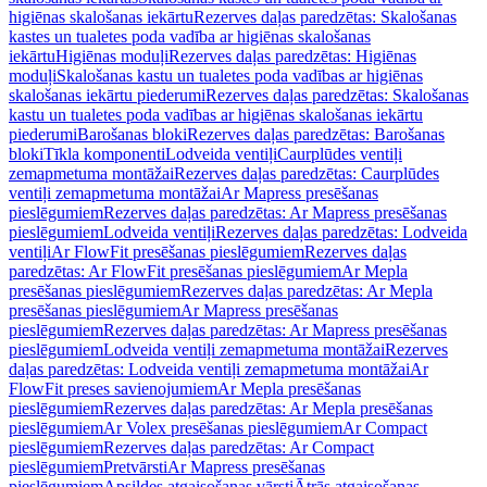
higiēnas skalošanas iekārtu
Rezerves daļas paredzētas: Skalošanas
kastes un tualetes poda vadība ar higiēnas skalošanas
iekārtu
Higiēnas moduļi
Rezerves daļas paredzētas: Higiēnas
moduļi
Skalošanas kastu un tualetes poda vadības ar higiēnas
skalošanas iekārtu piederumi
Rezerves daļas paredzētas: Skalošanas
kastu un tualetes poda vadības ar higiēnas skalošanas iekārtu
piederumi
Barošanas bloki
Rezerves daļas paredzētas: Barošanas
bloki
Tīkla komponenti
Lodveida ventiļi
Caurplūdes ventiļi
zemapmetuma montāžai
Rezerves daļas paredzētas: Caurplūdes
ventiļi zemapmetuma montāžai
Ar Mapress presēšanas
pieslēgumiem
Rezerves daļas paredzētas: Ar Mapress presēšanas
pieslēgumiem
Lodveida ventiļi
Rezerves daļas paredzētas: Lodveida
ventiļi
Ar FlowFit presēšanas pieslēgumiem
Rezerves daļas
paredzētas: Ar FlowFit presēšanas pieslēgumiem
Ar Mepla
presēšanas pieslēgumiem
Rezerves daļas paredzētas: Ar Mepla
presēšanas pieslēgumiem
Ar Mapress presēšanas
pieslēgumiem
Rezerves daļas paredzētas: Ar Mapress presēšanas
pieslēgumiem
Lodveida ventiļi zemapmetuma montāžai
Rezerves
daļas paredzētas: Lodveida ventiļi zemapmetuma montāžai
Ar
FlowFit preses savienojumiem
Ar Mepla presēšanas
pieslēgumiem
Rezerves daļas paredzētas: Ar Mepla presēšanas
pieslēgumiem
Ar Volex presēšanas pieslēgumiem
Ar Compact
pieslēgumiem
Rezerves daļas paredzētas: Ar Compact
pieslēgumiem
Pretvārsti
Ar Mapress presēšanas
pieslēgumiem
Apsildes atgaisošanas vārsti
Ātrās atgaisošanas