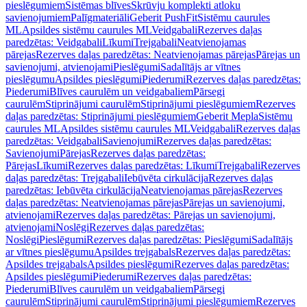
pieslēgumiem
Sistēmas blīves
Skrūvju komplekti atloku
savienojumiem
Palīgmateriāli
Geberit PushFit
Sistēmu caurules
ML
Apsildes sistēmu caurules ML
Veidgabali
Rezerves daļas
paredzētas: Veidgabali
Līkumi
Trejgabali
Neatvienojamas
pārejas
Rezerves daļas paredzētas: Neatvienojamas pārejas
Pārejas un
savienojumi, atvienojami
Pieslēgumi
Sadalītājs ar vītnes
pieslēgumu
Apsildes pieslēgumi
Piederumi
Rezerves daļas paredzētas:
Piederumi
Blīves caurulēm un veidgabaliem
Pārsegi
caurulēm
Stiprinājumi caurulēm
Stiprinājumi pieslēgumiem
Rezerves
daļas paredzētas: Stiprinājumi pieslēgumiem
Geberit Mepla
Sistēmu
caurules ML
Apsildes sistēmu caurules ML
Veidgabali
Rezerves daļas
paredzētas: Veidgabali
Savienojumi
Rezerves daļas paredzētas:
Savienojumi
Pārejas
Rezerves daļas paredzētas:
Pārejas
Līkumi
Rezerves daļas paredzētas: Līkumi
Trejgabali
Rezerves
daļas paredzētas: Trejgabali
Iebūvēta cirkulācija
Rezerves daļas
paredzētas: Iebūvēta cirkulācija
Neatvienojamas pārejas
Rezerves
daļas paredzētas: Neatvienojamas pārejas
Pārejas un savienojumi,
atvienojami
Rezerves daļas paredzētas: Pārejas un savienojumi,
atvienojami
Noslēgi
Rezerves daļas paredzētas:
Noslēgi
Pieslēgumi
Rezerves daļas paredzētas: Pieslēgumi
Sadalītājs
ar vītnes pieslēgumu
Apsildes trejgabals
Rezerves daļas paredzētas:
Apsildes trejgabals
Apsildes pieslēgumi
Rezerves daļas paredzētas:
Apsildes pieslēgumi
Piederumi
Rezerves daļas paredzētas:
Piederumi
Blīves caurulēm un veidgabaliem
Pārsegi
caurulēm
Stiprinājumi caurulēm
Stiprinājumi pieslēgumiem
Rezerves