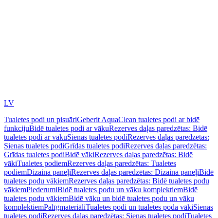
LV
Tualetes podi un pisuāri
Geberit AquaClean tualetes podi ar bidē
funkciju
Bidē tualetes podi ar vāku
Rezerves daļas paredzētas: Bidē
tualetes podi ar vāku
Sienas tualetes podi
Rezerves daļas paredzētas:
Sienas tualetes podi
Grīdas tualetes podi
Rezerves daļas paredzētas:
Grīdas tualetes podi
Bidē vāki
Rezerves daļas paredzētas: Bidē
vāki
Tualetes podiem
Rezerves daļas paredzētas: Tualetes
podiem
Dizaina paneļi
Rezerves daļas paredzētas: Dizaina paneļi
Bidē
tualetes podu vākiem
Rezerves daļas paredzētas: Bidē tualetes podu
vākiem
Piederumi
Bidē tualetes podu un vāku komplektiem
Bidē
tualetes podu vākiem
Bidē vāku un bidē tualetes podu un vāku
komplektiem
Palīgmateriāli
Tualetes podi un tualetes poda vāki
Sienas
tualetes podi
Rezerves daļas paredzētas: Sienas tualetes podi
Tualetes