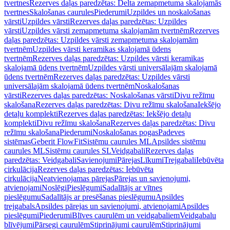
tvertnes
Rezerves daļas paredzētas: Delta zemapmetuma skalojamās
tvertnes
Skalošanas caurules
Piederumi
Uzpildes un noskalošanas
vārsti
Uzpildes vārsti
Rezerves daļas paredzētas: Uzpildes
vārsti
Uzpildes vārsti zemapmetuma skalojamām tvertnēm
Rezerves
daļas paredzētas: Uzpildes vārsti zemapmetuma skalojamām
tvertnēm
Uzpildes vārsti keramikas skalojamā ūdens
tvertnēm
Rezerves daļas paredzētas: Uzpildes vārsti keramikas
skalojamā ūdens tvertnēm
Uzpildes vārsti universālajām skalojamā
ūdens tvertnēm
Rezerves daļas paredzētas: Uzpildes vārsti
universālajām skalojamā ūdens tvertnēm
Noskalošanas
vārsti
Rezerves daļas paredzētas: Noskalošanas vārsti
Divu režīmu
skalošana
Rezerves daļas paredzētas: Divu režīmu skalošana
Iekšējo
detaļu komplekti
Rezerves daļas paredzētas: Iekšējo detaļu
komplekti
Divu režīmu skalošana
Rezerves daļas paredzētas: Divu
režīmu skalošana
Piederumi
Noskalošanas pogas
Padeves
sistēmas
Geberit FlowFit
Sistēmu caurules ML
Apsildes sistēmu
caurules ML
Sistēmu caurules SL
Veidgabali
Rezerves daļas
paredzētas: Veidgabali
Savienojumi
Pārejas
Līkumi
Trejgabali
Iebūvēta
cirkulācija
Rezerves daļas paredzētas: Iebūvēta
cirkulācija
Neatvienojamas pārejas
Pārejas un savienojumi,
atvienojami
Noslēgi
Pieslēgumi
Sadalītājs ar vītnes
pieslēgumu
Sadalītājs ar presēšanas pieslēgumu
Apsildes
trejgabals
Apsildes pārejas un savienojumi, atvienojami
Apsildes
pieslēgumi
Piederumi
Blīves caurulēm un veidgabaliem
Veidgabalu
blīvējumi
Pārsegi caurulēm
Stiprinājumi caurulēm
Stiprinājumi