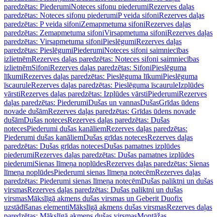
paredzētas: Piederumi
Noteces sifonu piederumi
Rezerves daļas
paredzētas: Noteces sifonu piederumi
P veida sifoni
Rezerves daļas
paredzētas: P veida sifoni
Zemapmetuma sifoni
Rezerves daļas
paredzētas: Zemapmetuma sifoni
Virsapmetuma sifoni
Rezerves daļas
paredzētas: Virsapmetuma sifoni
Pieslēgumi
Rezerves daļas
paredzētas: Pieslēgumi
Piederumi
Noteces sifoni saimniecības
izlietnēm
Rezerves daļas paredzētas: Noteces sifoni saimniecības
izlietnēm
Sifoni
Rezerves daļas paredzētas: Sifoni
Pieslēguma
līkumi
Rezerves daļas paredzētas: Pieslēguma līkumi
Pieslēguma
īscaurule
Rezerves daļas paredzētas: Pieslēguma īscaurule
Izplūdes
vārsti
Rezerves daļas paredzētas: Izplūdes vārsti
Piederumi
Rezerves
daļas paredzētas: Piederumi
Dušas un vannas
Dušas
Grīdas ūdens
novade dušām
Rezerves daļas paredzētas: Grīdas ūdens novade
dušām
Dušas noteces
Rezerves daļas paredzētas: Dušas
noteces
Piederumi dušas kanāliem
Rezerves daļas paredzētas:
Piederumi dušas kanāliem
Dušas grīdas noteces
Rezerves daļas
paredzētas: Dušas grīdas noteces
Dušas pamatnes izplūdes
piederumi
Rezerves daļas paredzētas: Dušas pamatnes izplūdes
piederumi
Sienas līmeņa noplūdes
Rezerves daļas paredzētas: Sienas
līmeņa noplūdes
Piederumi sienas līmeņa notecēm
Rezerves daļas
paredzētas: Piederumi sienas līmeņa notecēm
Dušas paliktņi un dušas
virsmas
Rezerves daļas paredzētas: Dušas paliktņi un dušas
virsmas
Mākslīgā akmens dušas virsmas un Geberit Duofix
uzstādīšanas elementi
Mākslīgā akmens dušas virsmas
Rezerves daļas
paredzētas: Mākslīgā akmens dušas virsmas
Montāžas