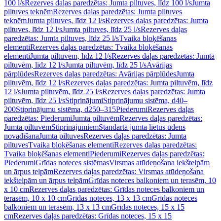
100 l/s
Rezerves daļas paredzētas: Jumta piltuves, līdz 100 l/s
Jumta
piltuves teknēm
Rezerves daļas paredzētas: Jumta piltuves
teknēm
Jumta piltuves, līdz 12 l/s
Rezerves daļas paredzētas: Jumta
piltuves, līdz 12 l/s
Jumta piltuves, līdz 25 l/s
Rezerves daļas
paredzētas: Jumta piltuves, līdz 25 l/s
Tvaika bloķēšanas
elementi
Rezerves daļas paredzētas: Tvaika bloķēšanas
elementi
Jumta piltuvēm, līdz 12 l/s
Rezerves daļas paredzētas: Jumta
piltuvēm, līdz 12 l/s
Jumta piltuvēm, līdz 25 l/s
Avārijas
pārplūdes
Rezerves daļas paredzētas: Avārijas pārplūdes
Jumta
piltuvēm, līdz 12 l/s
Rezerves daļas paredzētas: Jumta piltuvēm, līdz
12 l/s
Jumta piltuvēm, līdz 25 l/s
Rezerves daļas paredzētas: Jumta
piltuvēm, līdz 25 l/s
Stiprinājumi
Stiprinājumu sistēma, d40–
200
Stiprinājumu sistēma, d250–315
Piederumi
Rezerves daļas
paredzētas: Piederumi
Jumta piltuvēm
Rezerves daļas paredzētas:
Jumta piltuvēm
Stiprinājumiem
Standarta jumta lietus ūdens
novadīšana
Jumta piltuves
Rezerves daļas paredzētas: Jumta
piltuves
Tvaika bloķēšanas elementi
Rezerves daļas paredzētas:
Tvaika bloķēšanas elementi
Piederumi
Rezerves daļas paredzētas:
Piederumi
Grīdas noteces sistēmas
Virsmas atūdeņošana iekštelpām
un ārpus telpām
Rezerves daļas paredzētas: Virsmas atūdeņošana
iekštelpām un ārpus telpām
Grīdas noteces balkoniem un terasēm, 10
x 10 cm
Rezerves daļas paredzētas: Grīdas noteces balkoniem un
terasēm, 10 x 10 cm
Grīdas noteces, 13 x 13 cm
Grīdas noteces
balkoniem un terasēm, 13 x 13 cm
Grīdas noteces, 15 x 15
cm
Rezerves daļas paredzētas: Grīdas noteces, 15 x 15