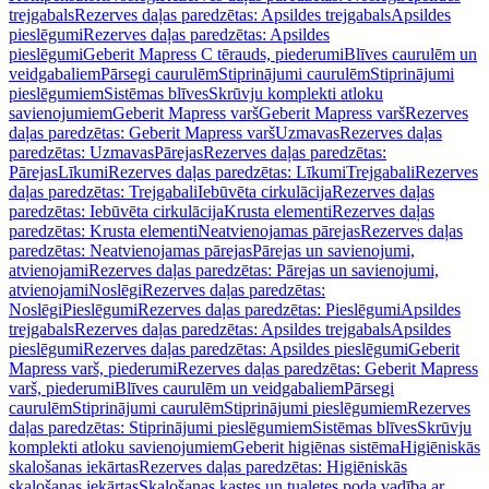
trejgabals
Rezerves daļas paredzētas: Apsildes trejgabals
Apsildes
pieslēgumi
Rezerves daļas paredzētas: Apsildes
pieslēgumi
Geberit Mapress C tērauds, piederumi
Blīves caurulēm un
veidgabaliem
Pārsegi caurulēm
Stiprinājumi caurulēm
Stiprinājumi
pieslēgumiem
Sistēmas blīves
Skrūvju komplekti atloku
savienojumiem
Geberit Mapress varš
Geberit Mapress varš
Rezerves
daļas paredzētas: Geberit Mapress varš
Uzmavas
Rezerves daļas
paredzētas: Uzmavas
Pārejas
Rezerves daļas paredzētas:
Pārejas
Līkumi
Rezerves daļas paredzētas: Līkumi
Trejgabali
Rezerves
daļas paredzētas: Trejgabali
Iebūvēta cirkulācija
Rezerves daļas
paredzētas: Iebūvēta cirkulācija
Krusta elementi
Rezerves daļas
paredzētas: Krusta elementi
Neatvienojamas pārejas
Rezerves daļas
paredzētas: Neatvienojamas pārejas
Pārejas un savienojumi,
atvienojami
Rezerves daļas paredzētas: Pārejas un savienojumi,
atvienojami
Noslēgi
Rezerves daļas paredzētas:
Noslēgi
Pieslēgumi
Rezerves daļas paredzētas: Pieslēgumi
Apsildes
trejgabals
Rezerves daļas paredzētas: Apsildes trejgabals
Apsildes
pieslēgumi
Rezerves daļas paredzētas: Apsildes pieslēgumi
Geberit
Mapress varš, piederumi
Rezerves daļas paredzētas: Geberit Mapress
varš, piederumi
Blīves caurulēm un veidgabaliem
Pārsegi
caurulēm
Stiprinājumi caurulēm
Stiprinājumi pieslēgumiem
Rezerves
daļas paredzētas: Stiprinājumi pieslēgumiem
Sistēmas blīves
Skrūvju
komplekti atloku savienojumiem
Geberit higiēnas sistēma
Higiēniskās
skalošanas iekārtas
Rezerves daļas paredzētas: Higiēniskās
skalošanas iekārtas
Skalošanas kastes un tualetes poda vadība ar