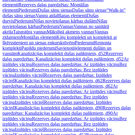
elementi
Rezerves daļas paredzētas: Montāžas
elementi
Piederumi
Dušas sānu sienas
Dušas sānu sienas
“Walk-in”
dušas sānu sienas
Vannu atdalīšanas elementi
Dušas
durvis
Piederumi
Nišas novietošanas kārbas dušām
Nišas
novietošanas kārbas
Piederumi
Vannas
Vannas no sanitārā
akrila
Taisnstūra vannas
Mākslīgā akmens vannas
Vannas
zīdaiņiem
Montāžas elementi
Kāju komplekti un komplekti ar
šķērsstieņiem un sienas enkurskrūvēm
Piederumi
Remonta
komplekti
Papildu piederumi
Savienotājelementi dušām un
vannām
Kanalizācijas komplekti dušas paliktņiem, d52
Rezerves
daļas paredzētas: Kanalizācijas komplekti dušas paliktņiem, d52
Ar
izplūdes vāciņu
Rezerves daļas paredzētas: Ar izplūdes vāciņu
Bez
izplūdes vāciņa
Rezerves daļas paredzētas: Bez izplūdes
vāciņa
Izplūdes vāciņš
Rezerves daļas paredzētas: Izplūdes
vāciņš
Kanalizācijas komplekti dušas paliktņiem, d62
Rezerves daļas
paredzētas: Kanalizācijas komplekti dušas paliktņiem, d62
Ar
izplūdes vāciņu
Rezerves daļas paredzētas: Ar izplūdes vāciņu
Bez
izplūdes vāciņa
Rezerves daļas paredzētas: Bez izplūdes
vāciņa
Izplūdes vāciņš
Rezerves daļas paredzētas: Izplūdes
vāciņš
Kanalizācijas komplekti dušas paliktņiem, d90
Rezerves daļas
paredzētas: Kanalizācijas komplekti dušas paliktņiem, d90
Ar
izplūdes vāciņu
Rezerves daļas paredzētas: Ar izplūdes vāciņu
Bez
izplūdes vāciņa
Rezerves daļas paredzētas: Bez izplūdes
vāciņa
Izplūdes vāciņš
Rezerves daļas paredzētas: Izplūdes
vāciņš
Kanalizācijas komplekti vannām, d52
Rezerves daļas