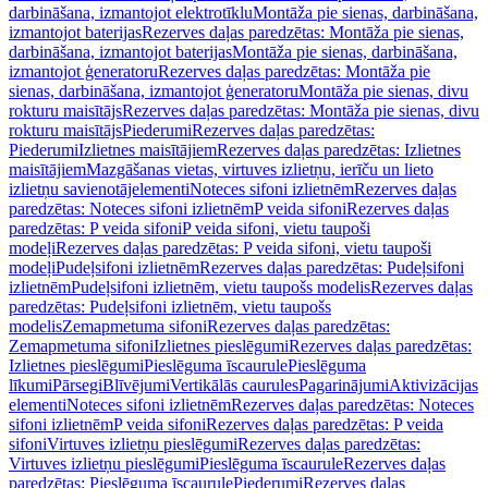
darbināšana, izmantojot elektrotīklu
Montāža pie sienas, darbināšana,
izmantojot baterijas
Rezerves daļas paredzētas: Montāža pie sienas,
darbināšana, izmantojot baterijas
Montāža pie sienas, darbināšana,
izmantojot ģeneratoru
Rezerves daļas paredzētas: Montāža pie
sienas, darbināšana, izmantojot ģeneratoru
Montāža pie sienas, divu
rokturu maisītājs
Rezerves daļas paredzētas: Montāža pie sienas, divu
rokturu maisītājs
Piederumi
Rezerves daļas paredzētas:
Piederumi
Izlietnes maisītājiem
Rezerves daļas paredzētas: Izlietnes
maisītājiem
Mazgāšanas vietas, virtuves izlietņu, ierīču un lieto
izlietņu savienotājelementi
Noteces sifoni izlietnēm
Rezerves daļas
paredzētas: Noteces sifoni izlietnēm
P veida sifoni
Rezerves daļas
paredzētas: P veida sifoni
P veida sifoni, vietu taupoši
modeļi
Rezerves daļas paredzētas: P veida sifoni, vietu taupoši
modeļi
Pudeļsifoni izlietnēm
Rezerves daļas paredzētas: Pudeļsifoni
izlietnēm
Pudeļsifoni izlietnēm, vietu taupošs modelis
Rezerves daļas
paredzētas: Pudeļsifoni izlietnēm, vietu taupošs
modelis
Zemapmetuma sifoni
Rezerves daļas paredzētas:
Zemapmetuma sifoni
Izlietnes pieslēgumi
Rezerves daļas paredzētas:
Izlietnes pieslēgumi
Pieslēguma īscaurule
Pieslēguma
līkumi
Pārsegi
Blīvējumi
Vertikālās caurules
Pagarinājumi
Aktivizācijas
elementi
Noteces sifoni izlietnēm
Rezerves daļas paredzētas: Noteces
sifoni izlietnēm
P veida sifoni
Rezerves daļas paredzētas: P veida
sifoni
Virtuves izlietņu pieslēgumi
Rezerves daļas paredzētas:
Virtuves izlietņu pieslēgumi
Pieslēguma īscaurule
Rezerves daļas
paredzētas: Pieslēguma īscaurule
Piederumi
Rezerves daļas