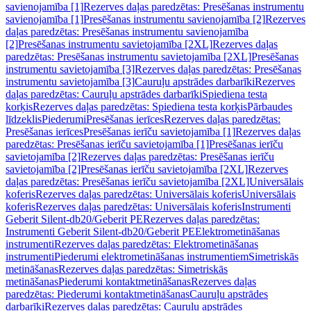
savienojamība [1]
Rezerves daļas paredzētas: Presēšanas instrumentu
savienojamība [1]
Presēšanas instrumentu savienojamība [2]
Rezerves
daļas paredzētas: Presēšanas instrumentu savienojamība
[2]
Presēšanas instrumentu savietojamība [2XL]
Rezerves daļas
paredzētas: Presēšanas instrumentu savietojamība [2XL]
Presēšanas
instrumentu savietojamība [3]
Rezerves daļas paredzētas: Presēšanas
instrumentu savietojamība [3]
Cauruļu apstrādes darbarīki
Rezerves
daļas paredzētas: Cauruļu apstrādes darbarīki
Spiediena testa
korķis
Rezerves daļas paredzētas: Spiediena testa korķis
Pārbaudes
līdzeklis
Piederumi
Presēšanas ierīces
Rezerves daļas paredzētas:
Presēšanas ierīces
Presēšanas ierīču savietojamība [1]
Rezerves daļas
paredzētas: Presēšanas ierīču savietojamība [1]
Presēšanas ierīču
savietojamība [2]
Rezerves daļas paredzētas: Presēšanas ierīču
savietojamība [2]
Presēšanas ierīču savietojamība [2XL]
Rezerves
daļas paredzētas: Presēšanas ierīču savietojamība [2XL]
Universālais
koferis
Rezerves daļas paredzētas: Universālais koferis
Universālais
koferis
Rezerves daļas paredzētas: Universālais koferis
Instrumenti
Geberit Silent-db20/Geberit PE
Rezerves daļas paredzētas:
Instrumenti Geberit Silent-db20/Geberit PE
Elektrometināšanas
instrumenti
Rezerves daļas paredzētas: Elektrometināšanas
instrumenti
Piederumi elektrometināšanas instrumentiem
Simetriskās
metināšanas
Rezerves daļas paredzētas: Simetriskās
metināšanas
Piederumi kontaktmetināšanas
Rezerves daļas
paredzētas: Piederumi kontaktmetināšanas
Cauruļu apstrādes
darbarīki
Rezerves daļas paredzētas: Cauruļu apstrādes