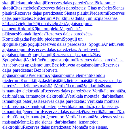
skapji
Piekaramie skapji
Rezerves daļas paredzētas: Piekaramie
skapji
Citas mēbeles
Rezerves daļas paredzētas: Citas mēbeles
Sienas
plaukti
Rezerves daļas paredzētas: Sienas plaukti
Piederumi
Rezerves
daļas paredzētas: Piederumi
Atvilktņu sadalītāji un uzglabāšanas
kārbas
Dvieļu turētāji un dvieļu āķi
Apgaismojuma
elementi
Rokturi
Kāju komplekti
Magnētiskās
plāksnes
Kontaktligzdas
Rezerves daļas paredzētas:
Kontaktligzdas
Papildu piederumi
Spoguļi un
spoguļskapji
Spoguļi
Rezerves daļas paredzētas: Spoguļi
Ar iebūvētu
apgaismojumu
Rezerves daļas paredzētas: Ar iebūvētu
apgaismojumu
Spoguļskapji
Rezerves daļas paredzētas:
Spoguļskapji
Ar iebūvētu apgaismojumu
Rezerves daļas paredzētas:
Ar iebūvētu apgaismojumu
Bez iebūvēta apgaismojuma
Rezerves
daļas paredzētas: Bez iebūvēta
apgaismojuma
Piederumi
Apgaismojuma elementi
Papildu
piederumi
Kontaktligzdas
Maisītāji
Izlietnes maisītāji
Rezerves daļas
paredzētas: Izlietnes maisītāji
Vertikāla montāža, darbināšana,
izmantojot elektrotīklu
Rezerves daļas paredzētas: Vertikāla montāža,
darbināšana, izmantojot elektrotīklu
Vertikāla montāža, darbināšana,
izmantojot baterijas
Rezerves daļas paredzētas: Vertikāla montāža,
darbināšana, izmantojot baterijas
Vertikāla montāža, darbināšana,
izmantojot ģeneratoru
Rezerves daļas paredzētas: Vertikāla montāža,
darbināšana, izmantojot ģeneratoru
Vertikāla montāža, vienas sviras
maisītājs
Montāža pie sienas, darbināšana, izmantojot
elektrotīklu
Rezerves daļas paredzētas: Montāža pie sienas,