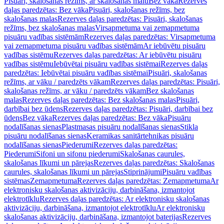
Pisuāri, skalošanas režīms, ar skalošanas malu
Bez vāka
Rezerves
daļas paredzētas: Bez vāka
Pisuāri, skalošanas režīms, bez
skalošanas malas
Rezerves daļas paredzētas: Pisuāri, skalošanas
režīms, bez skalošanas malas
Virsapmetuma vai zemapmetuma
pisuāru vadības sistēmām
Rezerves daļas paredzētas: Virsapmetuma
vai zemapmetuma pisuāru vadības sistēmām
Ar iebūvētu pisuāru
vadības sistēmu
Rezerves daļas paredzētas: Ar iebūvētu pisuāru
vadības sistēmu
Iebūvētai pisuāru vadības sistēmai
Rezerves daļas
paredzētas: Iebūvētai pisuāru vadības sistēmai
Pisuāri, skalošanas
režīms, ar vāku / paredzēts vākam
Rezerves daļas paredzētas: Pisuāri,
skalošanas režīms, ar vāku / paredzēts vākam
Bez skalošanas
malas
Rezerves daļas paredzētas: Bez skalošanas malas
Pisuāri,
darbībai bez ūdens
Rezerves daļas paredzētas: Pisuāri, darbībai bez
ūdens
Bez vāka
Rezerves daļas paredzētas: Bez vāka
Pisuāru
nodalīšanas sienas
Plastmasas pisuāru nodalīšanas sienas
Stikla
pisuāru nodalīšanas sienas
Keramikas sanitārtehnikas pisuāru
nodalīšanas sienas
Piederumi
Rezerves daļas paredzētas:
Piederumi
Sifoni un sifonu piederumi
Skalošanas caurules,
skalošanas līkumi un pārejas
Rezerves daļas paredzētas: Skalošanas
caurules, skalošanas līkumi un pārejas
Stiprinājumi
Pisuāru vadības
sistēmas
Zemapmetuma
Rezerves daļas paredzētas: Zemapmetuma
Ar
elektronisku skalošanas aktivizāciju, darbināšana, izmantojot
elektrotīklu
Rezerves daļas paredzētas: Ar elektronisku skalošanas
aktivizāciju, darbināšana, izmantojot elektrotīklu
Ar elektronisku
skalošanas aktivizāciju, darbināšana, izmantojot baterijas
Rezerves