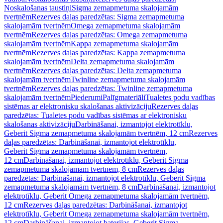
Noskalošanas taustiņi
Sigma zemapmetuma skalojamām
tvertnēm
Rezerves daļas paredzētas: Sigma zemapmetuma
skalojamām tvertnēm
Omega zemapmetuma skalojamām
tvertnēm
Rezerves daļas paredzētas: Omega zemapmetuma
skalojamām tvertnēm
Kappa zemapmetuma skalojamām
tvertnēm
Rezerves daļas paredzētas: Kappa zemapmetuma
skalojamām tvertnēm
Delta zemapmetuma skalojamām
tvertnēm
Rezerves daļas paredzētas: Delta zemapmetuma
skalojamām tvertnēm
Twinline zemapmetuma skalojamām
tvertnēm
Rezerves daļas paredzētas: Twinline zemapmetuma
skalojamām tvertnēm
Piederumi
Palīgmateriāli
Tualetes podu vadības
sistēmas ar elektronisku skalošanas aktivizāciju
Rezerves daļas
paredzētas: Tualetes podu vadības sistēmas ar elektronisku
skalošanas aktivizāciju
Darbināšanai, izmantojot elektrotīklu,
Geberit Sigma zemapmetuma skalojamām tvertnēm, 12 cm
Rezerves
daļas paredzētas: Darbināšanai, izmantojot elektrotīklu,
Geberit Sigma zemapmetuma skalojamām tvertnēm,
12 cm
Darbināšanai, izmantojot elektrotīklu, Geberit Sigma
zemapmetuma skalojamām tvertnēm, 8 cm
Rezerves daļas
paredzētas: Darbināšanai, izmantojot elektrotīklu, Geberit Sigma
zemapmetuma skalojamām tvertnēm, 8 cm
Darbināšanai, izmantojot
elektrotīklu, Geberit Omega zemapmetuma skalojamām tvertnēm,
12 cm
Rezerves daļas paredzētas: Darbināšanai, izmantojot
elektrotīklu, Geberit Omega zemapmetuma skalojamām tvertnēm,
12 cm
Darbināšanai, izmantojot baterijas, Geberit Sigma