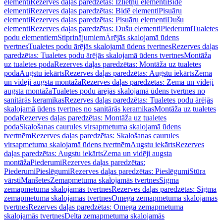
elementi
Rezerves daļas paredzētas: Izlietņu elementi
Bidē
elementi
Rezerves daļas paredzētas: Bidē elementi
Pisuāru
elementi
Rezerves daļas paredzētas: Pisuāru elementi
Dušu
elementi
Rezerves daļas paredzētas: Dušu elementi
Piederumi
Tualetes
podu elementiem
Stiprinājumiem
Ārējās skalojamā ūdens
tvertnes
Tualetes podu ārējās skalojamā ūdens tvertnes
Rezerves daļas
paredzētas: Tualetes podu ārējās skalojamā ūdens tvertnes
Montāža
uz tualetes poda
Rezerves daļas paredzētas: Montāža uz tualetes
poda
Augstu iekārts
Rezerves daļas paredzētas: Augstu iekārts
Zema
un vidēji augsta montāža
Rezerves daļas paredzētas: Zema un vidēji
augsta montāža
Tualetes podu ārējās skalojamā ūdens tvertnes no
sanitārās keramikas
Rezerves daļas paredzētas: Tualetes podu ārējās
skalojamā ūdens tvertnes no sanitārās keramikas
Montāža uz tualetes
poda
Rezerves daļas paredzētas: Montāža uz tualetes
poda
Skalošanas caurules virsapmetuma skalojamā ūdens
tvertnēm
Rezerves daļas paredzētas: Skalošanas caurules
virsapmetuma skalojamā ūdens tvertnēm
Augstu iekārts
Rezerves
daļas paredzētas: Augstu iekārts
Zema un vidēji augsta
montāža
Piederumi
Rezerves daļas paredzētas:
Piederumi
Pieslēgumi
Rezerves daļas paredzētas: Pieslēgumi
Stūra
vārsti
Manšetes
Zemapmetuma skalojamās tvertnes
Sigma
zemapmetuma skalojamās tvertnes
Rezerves daļas paredzētas: Sigma
zemapmetuma skalojamās tvertnes
Omega zemapmetuma skalojamās
tvertnes
Rezerves daļas paredzētas: Omega zemapmetuma
skalojamās tvertnes
Delta zemapmetuma skalojamās