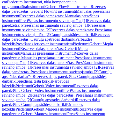
cm
Piederumi
Instrumenti, tīkla komponenti un
programmatūra
Instrumenti
Geberit FlowFit instrumenti
Rezerves
daļas paredzētas: Geberit FlowFit instrumenti
Manuālās presēšanas
instrumenti
Rezerves daļas paredzētas: Manuālās presēšanas
instrumenti
Presēšanas instrumentu savietojamība [1]
Rezerves daļas
paredzētas: Presēšanas instrumentu savietojamība [1]
Presēšanas
instrumentu savietojamība [2]
Rezerves daļas paredzētas: Presēšanas
instrumentu savietojamība [2]
Cauruļu apstrādes darbarīki
Rezerves
daļas paredzētas: Cauruļu apstrādes darbarīki
Pārbaudes
līdzeklis
Presēšanas ierīces ar instrumentiem
Piederumi
Geberit Mepla
instrumenti
Rezerves daļas paredzētas: Geberit Mepla
instrumenti
Manuālās presēšanas instrumenti
Rezerves daļas
paredzētas: Manuālās presēšanas instrumenti
Presēšanas instrumentu
savienojamība [1]
Rezerves daļas paredzētas: Presēšanas instrumentu
savienojamība [1]
Presēšanas instrumentu savienojamība [2]
Rezerves
daļas paredzētas: Presēšanas instrumentu savienojamība [2]
Cauruļu
apstrādes darbarīki
Rezerves daļas paredzētas: Cauruļu apstrādes
darbarīki
Spiediena testa korķis
Pārbaudes
līdzeklis
Piederumi
Geberit Volex instrumenti
Rezerves daļas
paredzētas: Geberit Volex instrumenti
Presēšanas instrumentu
savienojamība [2]
Rezerves daļas paredzētas: Presēšanas instrumentu
savienojamība [2]
Cauruļu apstrādes darbarīki
Rezerves daļas
paredzētas: Cauruļu apstrādes darbarīki
Pārbaudes
līdzeklis
Piederumi
Geberit Mapress instrumenti
Rezerves daļas
paredzētas: Geberit Mapress instrumenti
Presēšanas instrumentu