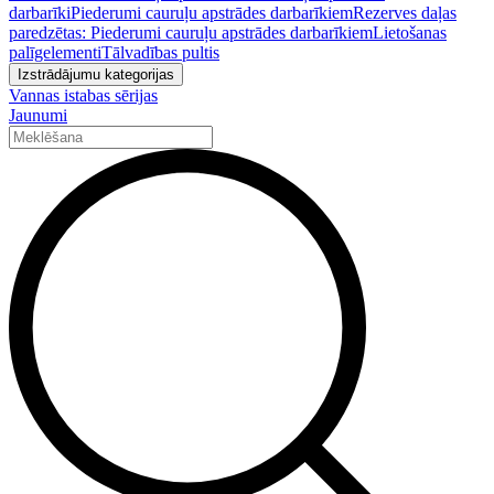
darbarīki
Piederumi cauruļu apstrādes darbarīkiem
Rezerves daļas
paredzētas: Piederumi cauruļu apstrādes darbarīkiem
Lietošanas
palīgelementi
Tālvadības pultis
Izstrādājumu kategorijas
Vannas istabas sērijas
Jaunumi