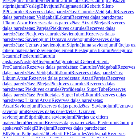
Pieslēguma līkumi
Piederumi
Cauruļu apskavas
Cauruļu apskavu
stiprinājumi
Noslēgi
Blīvējumi
Palīgmateriāli
Geberit Silent-
PP
Caurules
Rezerves daļas paredzētas: Caurules
Veidgabali
Rezerves
daļas paredzētas: Veidgabali
Līkumi
Rezerves daļas paredzētas:
Līkumi
Atzari
Rezerves daļas paredzētas: Atzari
Pārejas
Rezerves
daļas paredzētas: Pārejas
Piekļuves caurules
Rezerves daļas
paredzētas: Piekļuves caurules
Savienojumi
Rezerves daļas
paredzētas: Savienojumi
Uzmavu savienojumi
Rezerves daļas
paredzētas: Uzmavu savienojumi
Stiprinājuma savienojumi
Pārejas uz
citiem materiāliem
Savienotājelementi
Pieslēguma līkumi
Pieslēguma
īscaurule
Piederumi
Cauruļu
apskavas
Noslēgi
Blīvējumi
Palīgmateriāli
Geberit Silent-
Pro
Caurules
Rezerves daļas paredzētas: Caurules
Veidgabali
Rezerves
daļas paredzētas: Veidgabali
Līkumi
Rezerves daļas paredzētas:
Līkumi
Atzari
Rezerves daļas paredzētas: Atzari
Pārejas
Rezerves
daļas paredzētas: Pārejas
Piekļuves caurules
Rezerves daļas
paredzētas: Piekļuves caurules
Profildetaļas SuperTube
Rezerves
daļas paredzētas: Profildetaļas SuperTube
Līkumi
Rezerves daļas
paredzētas: Līkumi
Atzari
Rezerves daļas paredzētas:
Atzari
Savienojumi
Rezerves daļas paredzētas: Savienojumi
Uzmavu
savienojumi
Rezerves daļas paredzētas: Uzmavu
savienojumi
Stiprinājuma savienojumi
Pārejas uz citiem
materiāliem
Piederumi
Rezerves daļas paredzētas: Piederumi
Cauruļu
apskavas
Noslēgi
Blīvējumi
Rezerves daļas paredzētas:
Blīvējumi
Palīgmateriāli
Geberit PE
Caurules
Veidgabali
Rezerves