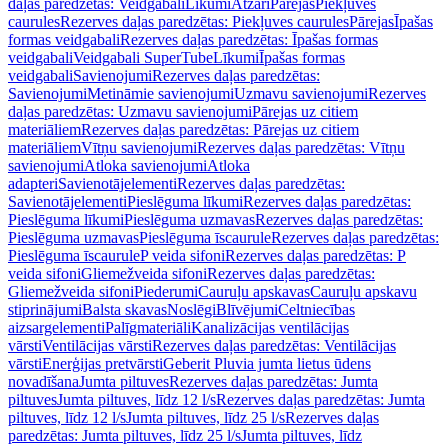
daļas paredzētas: Veidgabali
Līkumi
Atzari
Pārejas
Piekļuves
caurules
Rezerves daļas paredzētas: Piekļuves caurules
Pārejas
Īpašas
formas veidgabali
Rezerves daļas paredzētas: Īpašas formas
veidgabali
Veidgabali SuperTube
Līkumi
Īpašas formas
veidgabali
Savienojumi
Rezerves daļas paredzētas:
Savienojumi
Metināmie savienojumi
Uzmavu savienojumi
Rezerves
daļas paredzētas: Uzmavu savienojumi
Pārejas uz citiem
materiāliem
Rezerves daļas paredzētas: Pārejas uz citiem
materiāliem
Vītņu savienojumi
Rezerves daļas paredzētas: Vītņu
savienojumi
Atloka savienojumi
Atloka
adapteri
Savienotājelementi
Rezerves daļas paredzētas:
Savienotājelementi
Pieslēguma līkumi
Rezerves daļas paredzētas:
Pieslēguma līkumi
Pieslēguma uzmavas
Rezerves daļas paredzētas:
Pieslēguma uzmavas
Pieslēguma īscaurule
Rezerves daļas paredzētas:
Pieslēguma īscaurule
P veida sifoni
Rezerves daļas paredzētas: P
veida sifoni
Gliemežveida sifoni
Rezerves daļas paredzētas:
Gliemežveida sifoni
Piederumi
Cauruļu apskavas
Cauruļu apskavu
stiprinājumi
Balsta skavas
Noslēgi
Blīvējumi
Celtniecības
aizsargelementi
Palīgmateriāli
Kanalizācijas ventilācijas
vārsti
Ventilācijas vārsti
Rezerves daļas paredzētas: Ventilācijas
vārsti
Enerģijas pretvārsti
Geberit Pluvia jumta lietus ūdens
novadīšana
Jumta piltuves
Rezerves daļas paredzētas: Jumta
piltuves
Jumta piltuves, līdz 12 l/s
Rezerves daļas paredzētas: Jumta
piltuves, līdz 12 l/s
Jumta piltuves, līdz 25 l/s
Rezerves daļas
paredzētas: Jumta piltuves, līdz 25 l/s
Jumta piltuves, līdz