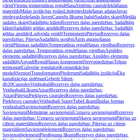
vārsti
Virsmu temperatūras regulēšana
Sistēmu caurule
Ieklāšanas
materiāls
Malas izolācijas joslas
Līmlentes
Izplešanas adatas
Javas
piedevas
Izplešanās šuves
Cauruļu līkumu balsti
Sadales skapji
Metāla
sadales skapji
Sadalītāju klāsts
Rezerves daļas paredzētas: Sadalītāju
klāsts
Sadalītāji grīdas apsildei
Rezerves daļas paredzētas: Sadalītāji
grīdas apsildei
Lodveida ventiļi
Termometrs
Pārejas
Rezerves daļas
paredzētas: Pārejas
Sadalītāju noslēgi
Ātrās atgaisošanas
vārsti
Plūsmas sadalītājs
Temperatūras regulēšanas vienības
Rezerves
daļas paredzētas: Temperatūras regulēšanas vienības
Apsildes
elementu sadalītāji
Rezerves daļas paredzētas: Apsildes elementu
sadalītāji
Apvadi
Regulēšanas komponenti
Servopiedziņas
Telpas
termostati
Galvenie regulatori
Komunikācijas
moduļi
Sensori
Transformatori
Piederumi
Sadalītāju izolācija
Ēku
kanalizācijas sistēmas
Geberit Silent-
db20
Caurules
Veidgabali
Rezerves daļas paredzētas:
Veidgabali
Līkumi
Atzari
Rezerves daļas paredzētas:
Atzari
Pārejas
Piekļuves caurules
Rezerves daļas paredzētas:
Piekļuves caurules
Veidgabali SuperTube
Līkumi
Īpašas formas
veidgabali
Savienojumi
Rezerves daļas paredzētas:
Savienojumi
Metināmie savienojumi
Uzmavu savienojumi
Rezerves
daļas paredzētas: Uzmavu savienojumi
Skavu savienojumi
Pārejas uz
citiem materiāliem
Rezerves daļas paredzētas: Pārejas uz citiem
materiāliem
Savienotājelementi
Rezerves daļas paredzētas:
Savienotājelementi
Pieslēguma līkumi
Rezerves daļas paredzētas: