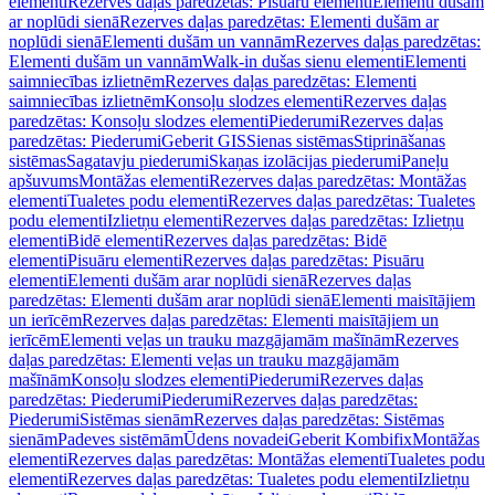
elementi
Rezerves daļas paredzētas: Pisuāru elementi
Elementi dušām
ar noplūdi sienā
Rezerves daļas paredzētas: Elementi dušām ar
noplūdi sienā
Elementi dušām un vannām
Rezerves daļas paredzētas:
Elementi dušām un vannām
Walk-in dušas sienu elementi
Elementi
saimniecības izlietnēm
Rezerves daļas paredzētas: Elementi
saimniecības izlietnēm
Konsoļu slodzes elementi
Rezerves daļas
paredzētas: Konsoļu slodzes elementi
Piederumi
Rezerves daļas
paredzētas: Piederumi
Geberit GIS
Sienas sistēmas
Stiprināšanas
sistēmas
Sagatavju piederumi
Skaņas izolācijas piederumi
Paneļu
apšuvums
Montāžas elementi
Rezerves daļas paredzētas: Montāžas
elementi
Tualetes podu elementi
Rezerves daļas paredzētas: Tualetes
podu elementi
Izlietņu elementi
Rezerves daļas paredzētas: Izlietņu
elementi
Bidē elementi
Rezerves daļas paredzētas: Bidē
elementi
Pisuāru elementi
Rezerves daļas paredzētas: Pisuāru
elementi
Elementi dušām arar noplūdi sienā
Rezerves daļas
paredzētas: Elementi dušām arar noplūdi sienā
Elementi maisītājiem
un ierīcēm
Rezerves daļas paredzētas: Elementi maisītājiem un
ierīcēm
Elementi veļas un trauku mazgājamām mašīnām
Rezerves
daļas paredzētas: Elementi veļas un trauku mazgājamām
mašīnām
Konsoļu slodzes elementi
Piederumi
Rezerves daļas
paredzētas: Piederumi
Piederumi
Rezerves daļas paredzētas:
Piederumi
Sistēmas sienām
Rezerves daļas paredzētas: Sistēmas
sienām
Padeves sistēmām
Ūdens novadei
Geberit Kombifix
Montāžas
elementi
Rezerves daļas paredzētas: Montāžas elementi
Tualetes podu
elementi
Rezerves daļas paredzētas: Tualetes podu elementi
Izlietņu