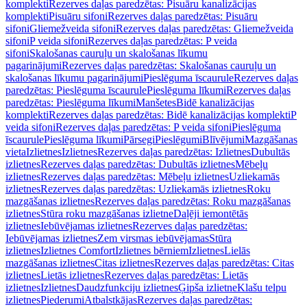
komplekti
Rezerves daļas paredzētas: Pisuāru kanalizācijas
komplekti
Pisuāru sifoni
Rezerves daļas paredzētas: Pisuāru
sifoni
Gliemežveida sifoni
Rezerves daļas paredzētas: Gliemežveida
sifoni
P veida sifoni
Rezerves daļas paredzētas: P veida
sifoni
Skalošanas cauruļu un skalošanas līkumu
pagarinājumi
Rezerves daļas paredzētas: Skalošanas cauruļu un
skalošanas līkumu pagarinājumi
Pieslēguma īscaurule
Rezerves daļas
paredzētas: Pieslēguma īscaurule
Pieslēguma līkumi
Rezerves daļas
paredzētas: Pieslēguma līkumi
Manšetes
Bidē kanalizācijas
komplekti
Rezerves daļas paredzētas: Bidē kanalizācijas komplekti
P
veida sifoni
Rezerves daļas paredzētas: P veida sifoni
Pieslēguma
īscaurule
Pieslēguma līkumi
Pārsegi
Pieslēgumi
Blīvējumi
Mazgāšanas
vieta
Izlietnes
Izlietnes
Rezerves daļas paredzētas: Izlietnes
Dubultās
izlietnes
Rezerves daļas paredzētas: Dubultās izlietnes
Mēbeļu
izlietnes
Rezerves daļas paredzētas: Mēbeļu izlietnes
Uzliekamās
izlietnes
Rezerves daļas paredzētas: Uzliekamās izlietnes
Roku
mazgāšanas izlietnes
Rezerves daļas paredzētas: Roku mazgāšanas
izlietnes
Stūra roku mazgāšanas izlietne
Daļēji iemontētās
izlietnes
Iebūvējamas izlietnes
Rezerves daļas paredzētas:
Iebūvējamas izlietnes
Zem virsmas iebūvējamas
Stūra
izlietnes
Izlietnes Comfort
Izlietnes bērniem
Izlietnes
Lielās
mazgāšanas izlietnes
Citas izlietnes
Rezerves daļas paredzētas: Citas
izlietnes
Lietās izlietnes
Rezerves daļas paredzētas: Lietās
izlietnes
Izlietnes
Daudzfunkciju izlietnes
Ģipša izlietne
Klašu telpu
izlietnes
Piederumi
Atbalstkājas
Rezerves daļas paredzētas: