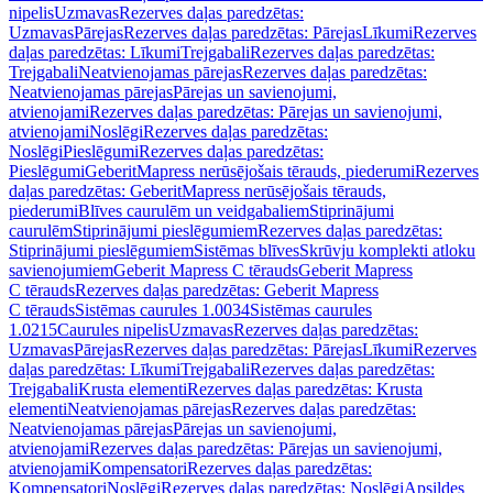
nipelis
Uzmavas
Rezerves daļas paredzētas:
Uzmavas
Pārejas
Rezerves daļas paredzētas: Pārejas
Līkumi
Rezerves
daļas paredzētas: Līkumi
Trejgabali
Rezerves daļas paredzētas:
Trejgabali
Neatvienojamas pārejas
Rezerves daļas paredzētas:
Neatvienojamas pārejas
Pārejas un savienojumi,
atvienojami
Rezerves daļas paredzētas: Pārejas un savienojumi,
atvienojami
Noslēgi
Rezerves daļas paredzētas:
Noslēgi
Pieslēgumi
Rezerves daļas paredzētas:
Pieslēgumi
GeberitMapress nerūsējošais tērauds, piederumi
Rezerves
daļas paredzētas: GeberitMapress nerūsējošais tērauds,
piederumi
Blīves caurulēm un veidgabaliem
Stiprinājumi
caurulēm
Stiprinājumi pieslēgumiem
Rezerves daļas paredzētas:
Stiprinājumi pieslēgumiem
Sistēmas blīves
Skrūvju komplekti atloku
savienojumiem
Geberit Mapress C tērauds
Geberit Mapress
C tērauds
Rezerves daļas paredzētas: Geberit Mapress
C tērauds
Sistēmas caurules 1.0034
Sistēmas caurules
1.0215
Caurules nipelis
Uzmavas
Rezerves daļas paredzētas:
Uzmavas
Pārejas
Rezerves daļas paredzētas: Pārejas
Līkumi
Rezerves
daļas paredzētas: Līkumi
Trejgabali
Rezerves daļas paredzētas:
Trejgabali
Krusta elementi
Rezerves daļas paredzētas: Krusta
elementi
Neatvienojamas pārejas
Rezerves daļas paredzētas:
Neatvienojamas pārejas
Pārejas un savienojumi,
atvienojami
Rezerves daļas paredzētas: Pārejas un savienojumi,
atvienojami
Kompensatori
Rezerves daļas paredzētas:
Kompensatori
Noslēgi
Rezerves daļas paredzētas: Noslēgi
Apsildes