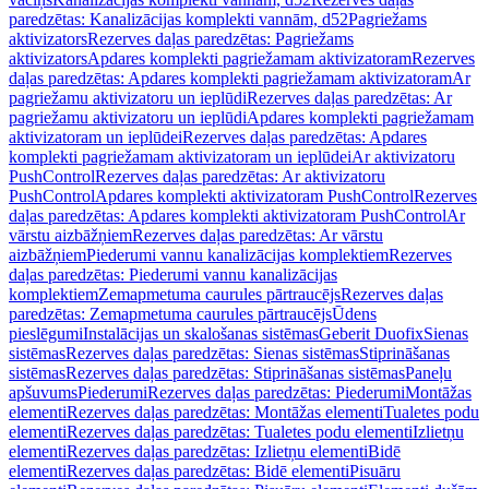
paredzētas: Kanalizācijas komplekti vannām, d52
Pagriežams
aktivizators
Rezerves daļas paredzētas: Pagriežams
aktivizators
Apdares komplekti pagriežamam aktivizatoram
Rezerves
daļas paredzētas: Apdares komplekti pagriežamam aktivizatoram
Ar
pagriežamu aktivizatoru un ieplūdi
Rezerves daļas paredzētas: Ar
pagriežamu aktivizatoru un ieplūdi
Apdares komplekti pagriežamam
aktivizatoram un ieplūdei
Rezerves daļas paredzētas: Apdares
komplekti pagriežamam aktivizatoram un ieplūdei
Ar aktivizatoru
PushControl
Rezerves daļas paredzētas: Ar aktivizatoru
PushControl
Apdares komplekti aktivizatoram PushControl
Rezerves
daļas paredzētas: Apdares komplekti aktivizatoram PushControl
Ar
vārstu aizbāžņiem
Rezerves daļas paredzētas: Ar vārstu
aizbāžņiem
Piederumi vannu kanalizācijas komplektiem
Rezerves
daļas paredzētas: Piederumi vannu kanalizācijas
komplektiem
Zemapmetuma caurules pārtraucējs
Rezerves daļas
paredzētas: Zemapmetuma caurules pārtraucējs
Ūdens
pieslēgumi
Instalācijas un skalošanas sistēmas
Geberit Duofix
Sienas
sistēmas
Rezerves daļas paredzētas: Sienas sistēmas
Stiprināšanas
sistēmas
Rezerves daļas paredzētas: Stiprināšanas sistēmas
Paneļu
apšuvums
Piederumi
Rezerves daļas paredzētas: Piederumi
Montāžas
elementi
Rezerves daļas paredzētas: Montāžas elementi
Tualetes podu
elementi
Rezerves daļas paredzētas: Tualetes podu elementi
Izlietņu
elementi
Rezerves daļas paredzētas: Izlietņu elementi
Bidē
elementi
Rezerves daļas paredzētas: Bidē elementi
Pisuāru