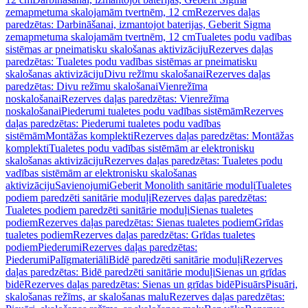
zemapmetuma skalojamām tvertnēm, 12 cm
Rezerves daļas
paredzētas: Darbināšanai, izmantojot baterijas, Geberit Sigma
zemapmetuma skalojamām tvertnēm, 12 cm
Tualetes podu vadības
sistēmas ar pneimatisku skalošanas aktivizāciju
Rezerves daļas
paredzētas: Tualetes podu vadības sistēmas ar pneimatisku
skalošanas aktivizāciju
Divu režīmu skalošanai
Rezerves daļas
paredzētas: Divu režīmu skalošanai
Vienrežīma
noskalošanai
Rezerves daļas paredzētas: Vienrežīma
noskalošanai
Piederumi tualetes podu vadības sistēmām
Rezerves
daļas paredzētas: Piederumi tualetes podu vadības
sistēmām
Montāžas komplekti
Rezerves daļas paredzētas: Montāžas
komplekti
Tualetes podu vadības sistēmām ar elektronisku
skalošanas aktivizāciju
Rezerves daļas paredzētas: Tualetes podu
vadības sistēmām ar elektronisku skalošanas
aktivizāciju
Savienojumi
Geberit Monolith sanitārie moduļi
Tualetes
podiem paredzēti sanitārie moduļi
Rezerves daļas paredzētas:
Tualetes podiem paredzēti sanitārie moduļi
Sienas tualetes
podiem
Rezerves daļas paredzētas: Sienas tualetes podiem
Grīdas
tualetes podiem
Rezerves daļas paredzētas: Grīdas tualetes
podiem
Piederumi
Rezerves daļas paredzētas:
Piederumi
Palīgmateriāli
Bidē paredzēti sanitārie moduļi
Rezerves
daļas paredzētas: Bidē paredzēti sanitārie moduļi
Sienas un grīdas
bidē
Rezerves daļas paredzētas: Sienas un grīdas bidē
Pisuārs
Pisuāri,
skalošanas režīms, ar skalošanas malu
Rezerves daļas paredzētas: