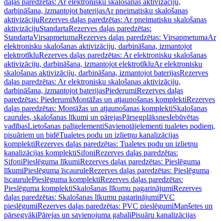
daļas paredzētas: Ar elektronisku skalošanas aktivizāciju,
darbināšana, izmantojot baterijas
Ar pneimatisku skalošanas
aktivizāciju
Rezerves daļas paredzētas: Ar pneimatisku skalošanas
aktivizāciju
Standarta
Rezerves daļas paredzētas:
Standarta
Virsapmetuma
Rezerves daļas paredzētas: Virsapmetuma
Ar
elektronisku skalošanas aktivizāciju, darbināšana, izmantojot
elektrotīklu
Rezerves daļas paredzētas: Ar elektronisku skalošanas
aktivizāciju, darbināšana, izmantojot elektrotīklu
Ar elektronisku
skalošanas aktivizāciju, darbināšana, izmantojot baterijas
Rezerves
daļas paredzētas: Ar elektronisku skalošanas aktivizāciju,
darbināšana, izmantojot baterijas
Piederumi
Rezerves daļas
paredzētas: Piederumi
Montāžas un atjaunošanas komplekti
Rezerves
daļas paredzētas: Montāžas un atjaunošanas komplekti
Skalošanas
caurules, skalošanas līkumi un pārejas
Pārsegplāksnes
Iebūvētas
vadības
Lietošanas palīgelementi
Savienotājelementi tualetes podiem,
pisuāriem un bidē
Tualetes podu un izlietņu kanalizācijas
komplekti
Rezerves daļas paredzētas: Tualetes podu un izlietņu
kanalizācijas komplekti
Sifoni
Rezerves daļas paredzētas:
Sifoni
Pieslēguma līkumi
Rezerves daļas paredzētas: Pieslēguma
līkumi
Pieslēguma īscaurule
Rezerves daļas paredzētas: Pieslēguma
īscaurule
Pieslēguma komplekti
Rezerves daļas paredzētas:
Pieslēguma komplekti
Skalošanas līkumu pagarinājumi
Rezerves
daļas paredzētas: Skalošanas līkumu pagarinājumi
PVC
pieslēgumi
Rezerves daļas paredzētas: PVC pieslēgumi
Manšetes un
pārsegvāki
Pārejas un savienojuma gabali
Pisuāru kanalizācijas