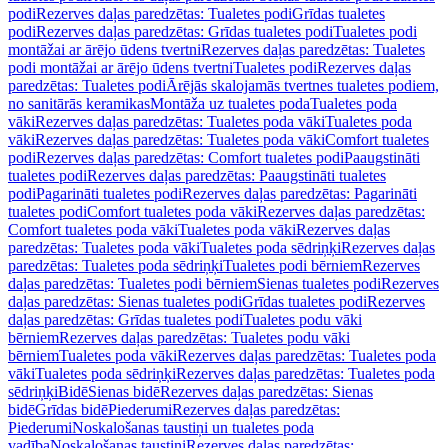
podi
Rezerves daļas paredzētas: Tualetes podi
Grīdas tualetes
podi
Rezerves daļas paredzētas: Grīdas tualetes podi
Tualetes podi
montāžai ar ārējo ūdens tvertni
Rezerves daļas paredzētas: Tualetes
podi montāžai ar ārējo ūdens tvertni
Tualetes podi
Rezerves daļas
paredzētas: Tualetes podi
Ārējās skalojamās tvertnes tualetes podiem,
no sanitārās keramikas
Montāža uz tualetes poda
Tualetes poda
vāki
Rezerves daļas paredzētas: Tualetes poda vāki
Tualetes poda
vāki
Rezerves daļas paredzētas: Tualetes poda vāki
Comfort tualetes
podi
Rezerves daļas paredzētas: Comfort tualetes podi
Paaugstināti
tualetes podi
Rezerves daļas paredzētas: Paaugstināti tualetes
podi
Pagarināti tualetes podi
Rezerves daļas paredzētas: Pagarināti
tualetes podi
Comfort tualetes poda vāki
Rezerves daļas paredzētas:
Comfort tualetes poda vāki
Tualetes poda vāki
Rezerves daļas
paredzētas: Tualetes poda vāki
Tualetes poda sēdriņķi
Rezerves daļas
paredzētas: Tualetes poda sēdriņķi
Tualetes podi bērniem
Rezerves
daļas paredzētas: Tualetes podi bērniem
Sienas tualetes podi
Rezerves
daļas paredzētas: Sienas tualetes podi
Grīdas tualetes podi
Rezerves
daļas paredzētas: Grīdas tualetes podi
Tualetes podu vāki
bērniem
Rezerves daļas paredzētas: Tualetes podu vāki
bērniem
Tualetes poda vāki
Rezerves daļas paredzētas: Tualetes poda
vāki
Tualetes poda sēdriņķi
Rezerves daļas paredzētas: Tualetes poda
sēdriņķi
Bidē
Sienas bidē
Rezerves daļas paredzētas: Sienas
bidē
Grīdas bidē
Piederumi
Rezerves daļas paredzētas:
Piederumi
Noskalošanas taustiņi un tualetes poda
vadība
Noskalošanas taustiņi
Rezerves daļas paredzētas: