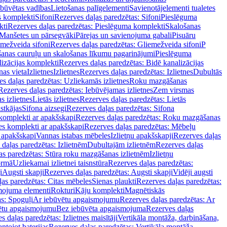
ebūvētas vadības
Lietošanas palīgelementi
Savienotājelementi tualetes
s komplekti
Sifoni
Rezerves daļas paredzētas: Sifoni
Pieslēguma
kti
Rezerves daļas paredzētas: Pieslēguma komplekti
Skalošanas
Manšetes un pārsegvāki
Pārejas un savienojuma gabali
Pisuāru
mežveida sifoni
Rezerves daļas paredzētas: Gliemežveida sifoni
P
šanas cauruļu un skalošanas līkumu pagarinājumi
Pieslēguma
izācijas komplekti
Rezerves daļas paredzētas: Bidē kanalizācijas
as vieta
Izlietnes
Izlietnes
Rezerves daļas paredzētas: Izlietnes
Dubultās
s daļas paredzētas: Uzliekamās izlietnes
Roku mazgāšanas
Rezerves daļas paredzētas: Iebūvējamas izlietnes
Zem virsmas
s izlietnes
Lietās izlietnes
Rezerves daļas paredzētas: Lietās
stkājas
Sifona aizsegi
Rezerves daļas paredzētas: Sifona
komplekti ar apakšskapi
Rezerves daļas paredzētas: Roku mazgāšanas
es komplekti ar apakšskapi
Rezerves daļas paredzētas: Mēbeļu
r apakšskapi
Vannas istabas mēbeles
Izlietņu apakšskapji
Rezerves daļas
daļas paredzētas: Izlietnēm
Dubultajām izlietnēm
Rezerves daļas
as paredzētas: Stūra roku mazgāšanas izlietnēm
Izlietņu
ormā
Uzliekamai izlietnei taisnstūra
Rezerves daļas paredzētas:
i
Augsti skapji
Rezerves daļas paredzētas: Augsti skapji
Vidēji augsti
as paredzētas: Citas mēbeles
Sienas plaukti
Rezerves daļas paredzētas:
ojuma elementi
Rokturi
Kāju komplekti
Magnētiskās
s: Spoguļi
Ar iebūvētu apgaismojumu
Rezerves daļas paredzētas: Ar
vētu apgaismojumu
Bez iebūvēta apgaismojuma
Rezerves daļas
s daļas paredzētas: Izlietnes maisītāji
Vertikāla montāža, darbināšana,
ntojot baterijas
Rezerves daļas paredzētas: Vertikāla montāža,