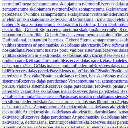
tvertnēm
Omega zemapmetuma skalojamām tvertnēm
Rezerves daļas 
zemapmetuma skalojamām tvertnēm
Delta zemapmetuma skalojamām 
paredzētas: Twinline zemapmetuma skalojamām tvertnēm
Piederumi
Pa
ar elektronisku skalošanas aktivizāciju
Darbināšanai, izmantojot elek
Geberit Sigma zemapmetuma skalojamām tvertnēm, 12 cm
Darbināšan
elektrotīklu, Geberit Sigma zemapmetuma skalojamām tvertnēm, 8 c
izmantojot elektrotīklu, Geberit Omega zemapmetuma skalojamām tv
Darbināšanai, izmantojot baterijas, Geberit Sigma zemapmetuma ska
vadības sistēmas ar pneimatisku skalošanas aktivizāciju
Divu režīmu s
noskalošanai
Piederumi tualetes podu vadības sistēmām
Rezerves daļas
vadības sistēmām ar elektronisku skalošanas aktivizāciju
Rezerves daļa
podiem paredzēti sanitārie moduļi
Rezerves daļas paredzētas: Tualetes
daļas paredzētas: Grīdas tualetes podiem
Piederumi
Rezerves daļas par
bidē
Rezerves daļas paredzētas: Sienas un grīdas bidē
Pisuārs
Pisuāri, 
paredzētas: Bez vāka
Pisuāri, skalošanas režīms, bez skalošanas malas
sistēmām
Rezerves daļas paredzētas: Virsapmetuma vai zemapmetuma 
pisuāru vadības sistēmai
Rezerves daļas paredzētas: Iebūvētai pisuāru 
paredzēts vākam
Bez skalošanas malas
Rezerves daļas paredzētas: Bez
vāka
Pisuāru nodalīšanas sienas
Plastmasas pisuāru nodalīšanas sienas
S
un sifonu piederumi
Skalošanas caurules, skalošanas līkumi un pārejas
daļas paredzētas: Zemapmetuma
Ar elektronisku skalošanas aktivizācij
elektrotīklu
Ar elektronisku skalošanas aktivizāciju, darbināšana, izman
aktivizāciju
Rezerves daļas paredzētas: Ar pneimatisku skalošanas akti
aktivizāciju, darbināšana, izmantojot elektrotīklu
Rezerves daļas paredz
izmantojot baterijas
Rezerves daļas paredzētas: Ar elektronisku skalošan