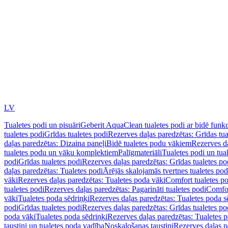
LV
Tualetes podi un pisuāri
Geberit AquaClean tualetes podi ar bidē funkc
tualetes podi
Grīdas tualetes podi
Rezerves daļas paredzētas: Grīdas tua
daļas paredzētas: Dizaina paneļi
Bidē tualetes podu vākiem
Rezerves da
tualetes podu un vāku komplektiem
Palīgmateriāli
Tualetes podi un tua
podi
Grīdas tualetes podi
Rezerves daļas paredzētas: Grīdas tualetes po
daļas paredzētas: Tualetes podi
Ārējās skalojamās tvertnes tualetes po
vāki
Rezerves daļas paredzētas: Tualetes poda vāki
Comfort tualetes p
tualetes podi
Rezerves daļas paredzētas: Pagarināti tualetes podi
Comfor
vāki
Tualetes poda sēdriņķi
Rezerves daļas paredzētas: Tualetes poda s
podi
Grīdas tualetes podi
Rezerves daļas paredzētas: Grīdas tualetes po
poda vāki
Tualetes poda sēdriņķi
Rezerves daļas paredzētas: Tualetes p
taustiņi un tualetes poda vadība
Noskalošanas taustiņi
Rezerves daļas p