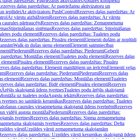
 daļas paredzētas: Pagriežams aktivizators
Apdares komplekti
ezerves daļas paredzētas: Ar pagriežamu aktivizatoru un
un ieplūdei
Ar aktivizatoru PushControl
Rezerves daļas paredzētas: Ar
trol
Ar vārstu aizbāžņiem
Rezerves daļas paredzētas: Ar vārstu
aurules pārtraucējs
Rezerves daļas paredzētas: Zemapmetuma
tēmas
Stiprināšanas sistēmas
Rezerves daļas paredzētas: Stiprināšanas
aletes podu elementi
Rezerves daļas paredzētas: Tualetes podu
Rezerves daļas paredzētas: Pisuāru elementi
Elementi dušām ar noplūdi
 vannām
Walk-in dušas sienu elementi
Elementi saimniecības
ementi
Piederumi
Rezerves daļas paredzētas: Piederumi
Geberit
 paredzētas: Montāžas elementi
Tualetes podu elementi
Rezerves daļas
 elementi
Pisuāru elementi
Rezerves daļas paredzētas: Pisuāru
rves daļas paredzētas: Elementi maisītājiem un ierīcēm
Elementi veļas
umi
Rezerves daļas paredzētas: Piederumi
Piederumi
Rezerves daļas
s elementi
Rezerves daļas paredzētas: Montāžas elementi
Tualetes
zerves daļas paredzētas: Bidē elementi
Pisuāru elementi
Rezerves
m
Ārējās skalojamā ūdens tvertnes
Tualetes podu ārējās skalojamā
Montāža uz tualetes poda
Augstu iekārts
Rezerves daļas paredzētas:
 tvertnes no sanitārās keramikas
Rezerves daļas paredzētas: Tualetes
alošanas caurules virsapmetuma skalojamā ūdens tvertnēm
Rezerves
un vidēji augsta montāža
Piederumi
Rezerves daļas paredzētas:
jamās tvertnes
Rezerves daļas paredzētas: Sigma zemapmetuma
mapmetuma skalojamās tvertnes
Rezerves daļas paredzētas: Delta
pildes vārsti
Uzpildes vārsti zemapmetuma skalojamām
Rezerves daļas paredzētas: Uzpildes vārsti keramikas skalojamā ūdens