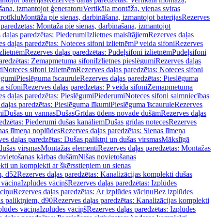
šana, izmantojot ģeneratoru
Vertikāla montāža, vienas sviras
rotīklu
Montāža pie sienas, darbināšana, izmantojot baterijas
Rezerves
paredzētas: Montāža pie sienas, darbināšana, izmantojot
 daļas paredzētas: Piederumi
Izlietnes maisītājiem
Rezerves daļas
s daļas paredzētas: Noteces sifoni izlietnēm
P veida sifoni
Rezerves
izlietnēm
Rezerves daļas paredzētas: Pudeļsifoni izlietnēm
Pudeļsifoni
paredzētas: Zemapmetuma sifoni
Izlietnes pieslēgumi
Rezerves daļas
i
Noteces sifoni izlietnēm
Rezerves daļas paredzētas: Noteces sifoni
lēgumi
Pieslēguma īscaurule
Rezerves daļas paredzētas: Pieslēguma
a sifoni
Rezerves daļas paredzētas: P veida sifoni
Zemapmetuma
s daļas paredzētas: Pieslēgumi
Piederumi
Noteces sifoni saimniecības
daļas paredzētas: Pieslēguma līkumi
Pieslēguma īscaurule
Rezerves
mi
Dušas un vannas
Dušas
Grīdas ūdens novade dušām
Rezerves daļas
edzētas: Piederumi dušas kanāliem
Dušas grīdas noteces
Rezerves
nas līmeņa noplūdes
Rezerves daļas paredzētas: Sienas līmeņa
es daļas paredzētas: Dušas paliktņi un dušas virsmas
Mākslīgā
dušas virsmas
Montāžas elementi
Rezerves daļas paredzētas: Montāžas
ovietošanas kārbas dušām
Nišas novietošanas
ti un komplekti ar šķērsstieņiem un sienas
m, d52
Rezerves daļas paredzētas: Kanalizācijas komplekti dušas
 vāciņa
Izplūdes vāciņš
Rezerves daļas paredzētas: Izplūdes
āciņu
Rezerves daļas paredzētas: Ar izplūdes vāciņu
Bez izplūdes
s paliktņiem, d90
Rezerves daļas paredzētas: Kanalizācijas komplekti
plūdes vāciņa
Izplūdes vāciņš
Rezerves daļas paredzētas: Izplūdes