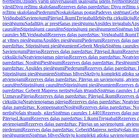
tvertnēm
Uzpildes vārsti universālajām skalojamā ūdens tvertnēm
Rezer
vārsti
Divu režīmu skalošana
Rezerves daļas paredzētas: Divu režīmu 
režīmu skalošana
Piederumi
Noskalošanas pogas
Padeves sistēmas
Gebe
Veidgabali
Savienojumi
Pārejas
Līkumi
Trejgabali
Iebūvēta cirkulācija
Re
pieslēgumu
Sadalītājs ar presēšanas pieslēgumu
Apsildes trejgabals
Apsi
caurulēm
Stiprinājumi caurulēm
Stiprinājumi pieslēgumiem
Sistēmas bl
caurules ML
Veidgabali
Rezerves daļas paredzētas: Veidgabali
Līkumi
T
ar vītnes pieslēgumu
Apsildes pieslēgumi
Piederumi
Rezerves daļas par
paredzētas: Stiprinājumi pieslēgumiem
Geberit Mepla
Sistēmu caurule
Savienojumi
Pārejas
Rezerves daļas paredzētas: Pārejas
Līkumi
Rezerves
cirkulācija
Neatvienojamas pārejas
Rezerves daļas paredzētas: Neatvie
paredzētas: Noslēgi
Pieslēgumi
Rezerves daļas paredzētas: Pieslēgumi
S
paredzētas: Apsildes pieslēgumi
Piederumi
Rezerves daļas paredzētas:
Stiprinājumi pieslēgumiem
Sistēmas blīves
Skrūvju komplekti atloku 
atvienojami
Rezerves daļas paredzētas: Pārejas un savienojumi, atvien
caurulēm
Stiprinājumi caurulēm
Stiprinājumi pieslēgumiem
Rezerves da
paredzētas: Geberit Mapress nerūsējošais tērauds
Sistēmas caurules 1.
Uzmavas
Pārejas
Rezerves daļas paredzētas: Pārejas
Līkumi
Rezerves da
cirkulācija
Neatvienojamas pārejas
Rezerves daļas paredzētas: Neatvie
daļas paredzētas: Kompensatori
Noslēgi
Rezerves daļas paredzētas: No
nerūsējošais tērauds, gāze
Sistēmas caurules 1.4401
Rezerves daļas par
Pārejas
Līkumi
Rezerves daļas paredzētas: Līkumi
Trejgabali
Rezerves d
atvienojami
Rezerves daļas paredzētas: Pārejas un savienojumi, atvien
piederumi
Rezerves daļas paredzētas: GeberitMapress nerūsējošais tēr
pieslēgumiem
Sistēmas blīves
Skrūvju komplekti atloku savienojumie