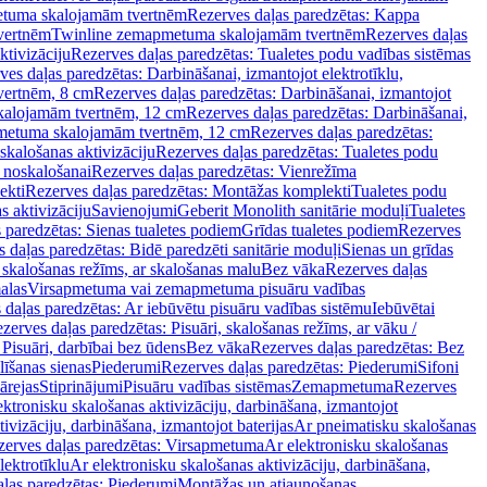
tuma skalojamām tvertnēm
Rezerves daļas paredzētas: Kappa
vertnēm
Twinline zemapmetuma skalojamām tvertnēm
Rezerves daļas
ktivizāciju
Rezerves daļas paredzētas: Tualetes podu vadības sistēmas
ves daļas paredzētas: Darbināšanai, izmantojot elektrotīklu,
vertnēm, 8 cm
Rezerves daļas paredzētas: Darbināšanai, izmantojot
skalojamām tvertnēm, 12 cm
Rezerves daļas paredzētas: Darbināšanai,
apmetuma skalojamām tvertnēm, 12 cm
Rezerves daļas paredzētas:
skalošanas aktivizāciju
Rezerves daļas paredzētas: Tualetes podu
 noskalošanai
Rezerves daļas paredzētas: Vienrežīma
ekti
Rezerves daļas paredzētas: Montāžas komplekti
Tualetes podu
s aktivizāciju
Savienojumi
Geberit Monolith sanitārie moduļi
Tualetes
 paredzētas: Sienas tualetes podiem
Grīdas tualetes podiem
Rezerves
 daļas paredzētas: Bidē paredzēti sanitārie moduļi
Sienas un grīdas
, skalošanas režīms, ar skalošanas malu
Bez vāka
Rezerves daļas
alas
Virsapmetuma vai zemapmetuma pisuāru vadības
 daļas paredzētas: Ar iebūvētu pisuāru vadības sistēmu
Iebūvētai
zerves daļas paredzētas: Pisuāri, skalošanas režīms, ar vāku /
 Pisuāri, darbībai bez ūdens
Bez vāka
Rezerves daļas paredzētas: Bez
līšanas sienas
Piederumi
Rezerves daļas paredzētas: Piederumi
Sifoni
ārejas
Stiprinājumi
Pisuāru vadības sistēmas
Zemapmetuma
Rezerves
ektronisku skalošanas aktivizāciju, darbināšana, izmantojot
ivizāciju, darbināšana, izmantojot baterijas
Ar pneimatisku skalošanas
zerves daļas paredzētas: Virsapmetuma
Ar elektronisku skalošanas
lektrotīklu
Ar elektronisku skalošanas aktivizāciju, darbināšana,
ļas paredzētas: Piederumi
Montāžas un atjaunošanas