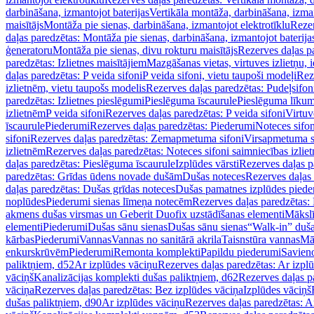
darbināšana, izmantojot baterijas
Vertikāla montāža, darbināšana, izma
maisītājs
Montāža pie sienas, darbināšana, izmantojot elektrotīklu
Rezer
daļas paredzētas: Montāža pie sienas, darbināšana, izmantojot baterija
ģeneratoru
Montāža pie sienas, divu rokturu maisītājs
Rezerves daļas pa
paredzētas: Izlietnes maisītājiem
Mazgāšanas vietas, virtuves izlietņu, i
daļas paredzētas: P veida sifoni
P veida sifoni, vietu taupoši modeļi
Reze
izlietnēm, vietu taupošs modelis
Rezerves daļas paredzētas: Pudeļsifoni
paredzētas: Izlietnes pieslēgumi
Pieslēguma īscaurule
Pieslēguma līkum
izlietnēm
P veida sifoni
Rezerves daļas paredzētas: P veida sifoni
Virtuv
īscaurule
Piederumi
Rezerves daļas paredzētas: Piederumi
Noteces sifo
sifoni
Rezerves daļas paredzētas: Zemapmetuma sifoni
Virsapmetuma s
izlietnēm
Rezerves daļas paredzētas: Noteces sifoni saimniecības izlie
daļas paredzētas: Pieslēguma īscaurule
Izplūdes vārsti
Rezerves daļas pa
paredzētas: Grīdas ūdens novade dušām
Dušas noteces
Rezerves daļas
daļas paredzētas: Dušas grīdas noteces
Dušas pamatnes izplūdes piede
noplūdes
Piederumi sienas līmeņa notecēm
Rezerves daļas paredzētas:
akmens dušas virsmas un Geberit Duofix uzstādīšanas elementi
Mākslī
elementi
Piederumi
Dušas sānu sienas
Dušas sānu sienas
“Walk-in” duša
kārbas
Piederumi
Vannas
Vannas no sanitārā akrila
Taisnstūra vannas
Mā
enkurskrūvēm
Piederumi
Remonta komplekti
Papildu piederumi
Savien
paliktņiem, d52
Ar izplūdes vāciņu
Rezerves daļas paredzētas: Ar izpl
vāciņš
Kanalizācijas komplekti dušas paliktņiem, d62
Rezerves daļas p
vāciņa
Rezerves daļas paredzētas: Bez izplūdes vāciņa
Izplūdes vāciņš
dušas paliktņiem, d90
Ar izplūdes vāciņu
Rezerves daļas paredzētas: A