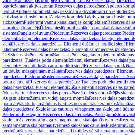
vāciņš
Kanalizācijas komplekti vannām, d52
Rezerves daļas paredzēta
pagriežamam aktivizatoram
Rezerves daļas paredzētas: Apdares komp
ieplūdi
Apdares komplekti pagriežamam aktivizatoram un ieplūdei
Rez
aktivizatoru PushControl
Apdares komplekti aktivizatoram PushContr
aizbāžņiem
Piederumi vannu kanalizācijas komplektiem
Rezerves daļa
caurules pārtraucējs
Ūdens pieslēgumi
Instalācijas un skalošanas sistē
sistēmas
Paneļu apšuvums
Piederumi
Rezerves daļas paredzētas: Piede
elementi
Izlietņu elementi
Rezerves daļas paredzētas: Izlietņu elementi
B
sienā
Rezerves daļas paredzētas: Elementi dušām ar noplūdi sienā
Elem
izlietnēm
Rezerves daļas paredzētas: Elementi saimniecības izlietnēm
K
GIS
Sienas sistēmas
Stiprināšanas sistēmas
Sagatavju piederumi
Skaņas 
paredzētas: Tualetes podu elementi
Izlietņu elementi
Rezerves daļas par
elementi
Elementi dušām arar noplūdi sienā
Rezerves daļas paredzētas:
un trauku mazgājamām mašīnām
Rezerves daļas paredzētas: Element
paredzētas: Piederumi
Sistēmas sienām
Rezerves daļas paredzētas: Sis
podu elementi
Rezerves daļas paredzētas: Tualetes podu elementi
Izlie
daļas paredzētas: Pisuāru elementi
Dušu elementi
Rezerves daļas pared
ūdens tvertnes
Rezerves daļas paredzētas: Tualetes podu ārējās skaloj
Augstu iekārts
Zema un vidēji augsta montāža
Rezerves daļas paredzēt
podu ārējās skalojamā ūdens tvertnes no sanitārās keramikas
Montāža u
daļas paredzētas: Skalošanas caurules virsapmetuma skalojamā ūdens
Piederumi
Pieslēgumi
Rezerves daļas paredzētas: Pieslēgumi
Stūra vārst
skalojamās tvertnes
Omega zemapmetuma skalojamās tvertnes
Rezerve
zemapmetuma skalojamās tvertnes
Skalošanas caurules
Piederumi
Uzpil
tvertnēm
Rezerves daļas paredzētas: Uzpildes vārsti zemapmetuma sk