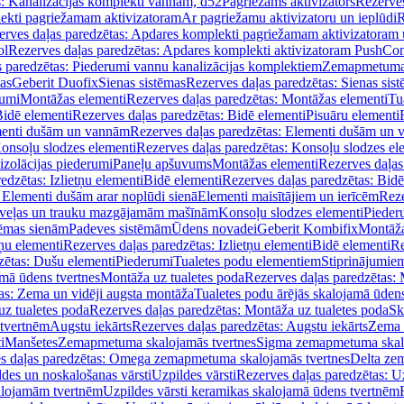
s: Kanalizācijas komplekti vannām, d52
Pagriežams aktivizators
Rezerves
lekti pagriežamam aktivizatoram
Ar pagriežamu aktivizatoru un ieplūdi
R
erves daļas paredzētas: Apdares komplekti pagriežamam aktivizatoram 
ol
Rezerves daļas paredzētas: Apdares komplekti aktivizatoram PushCon
s paredzētas: Piederumi vannu kanalizācijas komplektiem
Zemapmetuma c
mas
Geberit Duofix
Sienas sistēmas
Rezerves daļas paredzētas: Sienas sis
rumi
Montāžas elementi
Rezerves daļas paredzētas: Montāžas elementi
Tu
idē elementi
Rezerves daļas paredzētas: Bidē elementi
Pisuāru elementi
enti dušām un vannām
Rezerves daļas paredzētas: Elementi dušām un
onsoļu slodzes elementi
Rezerves daļas paredzētas: Konsoļu slodzes el
izolācijas piederumi
Paneļu apšuvums
Montāžas elementi
Rezerves daļas
edzētas: Izlietņu elementi
Bidē elementi
Rezerves daļas paredzētas: Bidē
 Elementi dušām arar noplūdi sienā
Elementi maisītājiem un ierīcēm
Reze
i veļas un trauku mazgājamām mašīnām
Konsoļu slodzes elementi
Pieder
tēmas sienām
Padeves sistēmām
Ūdens novadei
Geberit Kombifix
Montāža
tņu elementi
Rezerves daļas paredzētas: Izlietņu elementi
Bidē elementi
Re
zētas: Dušu elementi
Piederumi
Tualetes podu elementiem
Stiprinājumie
amā ūdens tvertnes
Montāža uz tualetes poda
Rezerves daļas paredzētas: 
as: Zema un vidēji augsta montāža
Tualetes podu ārējās skalojamā ūdens
z tualetes poda
Rezerves daļas paredzētas: Montāža uz tualetes poda
Sk
 tvertnēm
Augstu iekārts
Rezerves daļas paredzētas: Augstu iekārts
Zema 
i
Manšetes
Zemapmetuma skalojamās tvertnes
Sigma zemapmetuma skalo
s daļas paredzētas: Omega zemapmetuma skalojamās tvertnes
Delta ze
des un noskalošanas vārsti
Uzpildes vārsti
Rezerves daļas paredzētas: Uz
alojamām tvertnēm
Uzpildes vārsti keramikas skalojamā ūdens tvertnēm