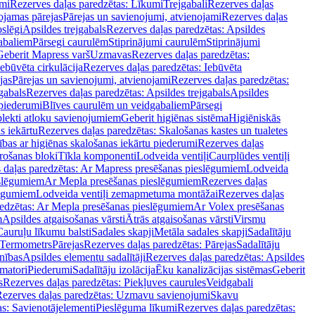
mi
Rezerves daļas paredzētas: Līkumi
Trejgabali
Rezerves daļas
ojamas pārejas
Pārejas un savienojumi, atvienojami
Rezerves daļas
slēgi
Apsildes trejgabals
Rezerves daļas paredzētas: Apsildes
abaliem
Pārsegi caurulēm
Stiprinājumi caurulēm
Stiprinājumi
Geberit Mapress varš
Uzmavas
Rezerves daļas paredzētas:
Iebūvēta cirkulācija
Rezerves daļas paredzētas: Iebūvēta
jas
Pārejas un savienojumi, atvienojami
Rezerves daļas paredzētas:
gabals
Rezerves daļas paredzētas: Apsildes trejgabals
Apsildes
 piederumi
Blīves caurulēm un veidgabaliem
Pārsegi
lekti atloku savienojumiem
Geberit higiēnas sistēma
Higiēniskās
s iekārtu
Rezerves daļas paredzētas: Skalošanas kastes un tualetes
ības ar higiēnas skalošanas iekārtu piederumi
Rezerves daļas
rošanas bloki
Tīkla komponenti
Lodveida ventiļi
Caurplūdes ventiļi
 daļas paredzētas: Ar Mapress presēšanas pieslēgumiem
Lodveida
eslēgumiem
Ar Mepla presēšanas pieslēgumiem
Rezerves daļas
lēgumiem
Lodveida ventiļi zemapmetuma montāžai
Rezerves daļas
redzētas: Ar Mepla presēšanas pieslēgumiem
Ar Volex presēšanas
m
Apsildes atgaisošanas vārsti
Ātrās atgaisošanas vārsti
Virsmu
Cauruļu līkumu balsti
Sadales skapji
Metāla sadales skapji
Sadalītāju
Termometrs
Pārejas
Rezerves daļas paredzētas: Pārejas
Sadalītāju
nības
Apsildes elementu sadalītāji
Rezerves daļas paredzētas: Apsildes
matori
Piederumi
Sadalītāju izolācija
Ēku kanalizācijas sistēmas
Geberit
s
Rezerves daļas paredzētas: Piekļuves caurules
Veidgabali
ezerves daļas paredzētas: Uzmavu savienojumi
Skavu
as: Savienotājelementi
Pieslēguma līkumi
Rezerves daļas paredzētas: