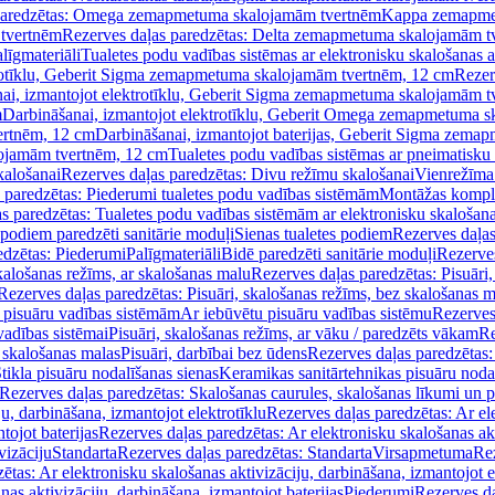
paredzētas: Omega zemapmetuma skalojamām tvertnēm
Kappa zemapme
tvertnēm
Rezerves daļas paredzētas: Delta zemapmetuma skalojamām t
līgmateriāli
Tualetes podu vadības sistēmas ar elektronisku skalošanas a
trotīklu, Geberit Sigma zemapmetuma skalojamām tvertnēm, 12 cm
Rezer
ai, izmantojot elektrotīklu, Geberit Sigma zemapmetuma skalojamām t
m
Darbināšanai, izmantojot elektrotīklu, Geberit Omega zemapmetuma 
ertnēm, 12 cm
Darbināšanai, izmantojot baterijas, Geberit Sigma zem
lojamām tvertnēm, 12 cm
Tualetes podu vadības sistēmas ar pneimatisku 
kalošanai
Rezerves daļas paredzētas: Divu režīmu skalošanai
Vienrežīma
 paredzētas: Piederumi tualetes podu vadības sistēmām
Montāžas kompl
s paredzētas: Tualetes podu vadības sistēmām ar elektronisku skalošana
 podiem paredzēti sanitārie moduļi
Sienas tualetes podiem
Rezerves daļas
edzētas: Piederumi
Palīgmateriāli
Bidē paredzēti sanitārie moduļi
Rezerves
skalošanas režīms, ar skalošanas malu
Rezerves daļas paredzētas: Pisuāri
Rezerves daļas paredzētas: Pisuāri, skalošanas režīms, bez skalošanas m
pisuāru vadības sistēmām
Ar iebūvētu pisuāru vadības sistēmu
Rezerves
vadības sistēmai
Pisuāri, skalošanas režīms, ar vāku / paredzēts vākam
Re
 skalošanas malas
Pisuāri, darbībai bez ūdens
Rezerves daļas paredzētas:
tikla pisuāru nodalīšanas sienas
Keramikas sanitārtehnikas pisuāru noda
Rezerves daļas paredzētas: Skalošanas caurules, skalošanas līkumi un p
u, darbināšana, izmantojot elektrotīklu
Rezerves daļas paredzētas: Ar el
tojot baterijas
Rezerves daļas paredzētas: Ar elektronisku skalošanas akt
vizāciju
Standarta
Rezerves daļas paredzētas: Standarta
Virsapmetuma
Re
ētas: Ar elektronisku skalošanas aktivizāciju, darbināšana, izmantojot e
as aktivizāciju, darbināšana, izmantojot baterijas
Piederumi
Rezerves da