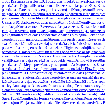
1.0034
Sistēmas caurules 1.0215
Caurules nipelis
Uzmavas
Rezerves da
paredzētas: Trejgabali
Krusta elementi
Rezerves daļas paredzētas: Krus
paredzētas: Pārejas un savienojumi, atvienojami
Kompensatori
Rezerve
trejgabals
Apsildes pieslēgumi
Rezerves daļas paredzētas: Apsildes pie
pieslēgumiem
Sistēmas blīves
Skrūvju komplekti atloku savienojumie
Uzmavas
Pārejas
Rezerves daļas paredzētas: Pārejas
Līkumi
Rezerves da
cirkulācija
Krusta elementi
Rezerves daļas paredzētas: Krusta elementi
Pārejas un savienojumi, atvienojami
Noslēgi
Rezerves daļas paredzētas
pieslēgumi
Rezerves daļas paredzētas: Apsildes pieslēgumi
Geberit Map
caurulēm
Stiprinājumi caurulēm
Stiprinājumi pieslēgumiem
Rezerves da
skalošanas iekārtas
Rezerves daļas paredzētas: Higiēniskās skalošanas 
poda vadība ar higiēnas skalošanas iekārtu
Higiēnas moduļi
Rezerves d
paredzētas: Skalošanas kastu un tualetes poda vadības ar higiēnas ska
zemapmetuma montāžai
Rezerves daļas paredzētas: Caurplūdes vent
ventiļi
Rezerves daļas paredzētas: Lodveida ventiļi
Ar FlowFit presēša
paredzētas: Ar Mepla presēšanas pieslēgumiem
Ar Mapress presēšana
paredzētas: Lodveida ventiļi zemapmetuma montāžai
Ar FlowFit pres
pieslēgumiem
Ar Compact pieslēgumiem
Rezerves daļas paredzētas: 
temperatūras regulēšana
Sistēmu caurule
Ieklāšanas materiāls
Malas izol
klāsts
Rezerves daļas paredzētas: Sadalītāju klāsts
Sadalītāji grīdas apsi
noslēgi
Ātrās atgaisošanas vārsti
Plūsmas sadalītājs
Temperatūras regulē
elementu sadalītāji
Apvadi
Regulēšanas komponenti
Servopiedziņas
Tel
Silent-db20
Caurules
Veidgabali
Rezerves daļas paredzētas: Veidgabali
SuperTube
Līkumi
Īpašas formas veidgabali
Savienojumi
Rezerves daļa
savienojumi
Pārejas uz citiem materiāliem
Rezerves daļas paredzētas: P