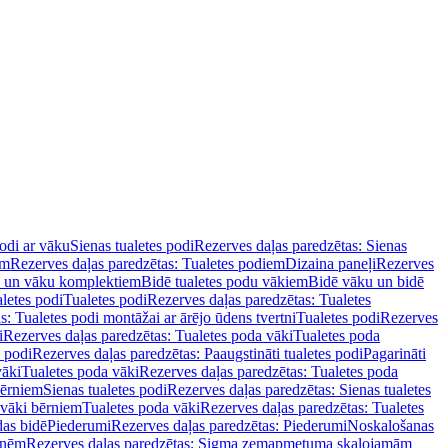
podi ar vāku
Sienas tualetes podi
Rezerves daļas paredzētas: Sienas
em
Rezerves daļas paredzētas: Tualetes podiem
Dizaina paneļi
Rezerves
u un vāku komplektiem
Bidē tualetes podu vākiem
Bidē vāku un bidē
aletes podi
Tualetes podi
Rezerves daļas paredzētas: Tualetes
s: Tualetes podi montāžai ar ārējo ūdens tvertni
Tualetes podi
Rezerves
i
Rezerves daļas paredzētas: Tualetes poda vāki
Tualetes poda
s podi
Rezerves daļas paredzētas: Paaugstināti tualetes podi
Pagarināti
vāki
Tualetes poda vāki
Rezerves daļas paredzētas: Tualetes poda
bērniem
Sienas tualetes podi
Rezerves daļas paredzētas: Sienas tualetes
 vāki bērniem
Tualetes poda vāki
Rezerves daļas paredzētas: Tualetes
das bidē
Piederumi
Rezerves daļas paredzētas: Piederumi
Noskalošanas
tnēm
Rezerves daļas paredzētas: Sigma zemapmetuma skalojamām