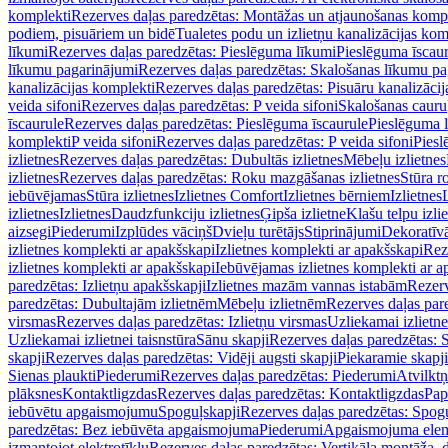
komplekti
Rezerves daļas paredzētas: Montāžas un atjaunošanas komp
podiem, pisuāriem un bidē
Tualetes podu un izlietņu kanalizācijas kom
līkumi
Rezerves daļas paredzētas: Pieslēguma līkumi
Pieslēguma īscau
līkumu pagarinājumi
Rezerves daļas paredzētas: Skalošanas līkumu p
kanalizācijas komplekti
Rezerves daļas paredzētas: Pisuāru kanalizāci
veida sifoni
Rezerves daļas paredzētas: P veida sifoni
Skalošanas cauru
īscaurule
Rezerves daļas paredzētas: Pieslēguma īscaurule
Pieslēguma 
komplekti
P veida sifoni
Rezerves daļas paredzētas: P veida sifoni
Piesl
izlietnes
Rezerves daļas paredzētas: Dubultās izlietnes
Mēbeļu izlietnes
izlietnes
Rezerves daļas paredzētas: Roku mazgāšanas izlietnes
Stūra r
iebūvējamas
Stūra izlietnes
Izlietnes Comfort
Izlietnes bērniem
Izlietnes
izlietnes
Izlietnes
Daudzfunkciju izlietnes
Ģipša izlietne
Klašu telpu izli
aizsegi
Piederumi
Izplūdes vāciņš
Dvieļu turētājs
Stiprinājumi
Dekoratīv
izlietnes komplekti ar apakšskapi
Izlietnes komplekti ar apakšskapi
Rez
izlietnes komplekti ar apakšskapi
Iebūvējamas izlietnes komplekti ar a
paredzētas: Izlietņu apakšskapji
Izlietnes mazām vannas istabām
Rezerv
paredzētas: Dubultajām izlietnēm
Mēbeļu izlietnēm
Rezerves daļas par
virsmas
Rezerves daļas paredzētas: Izlietņu virsmas
Uzliekamai izlietn
Uzliekamai izlietnei taisnstūra
Sānu skapji
Rezerves daļas paredzētas: 
skapji
Rezerves daļas paredzētas: Vidēji augsti skapji
Piekaramie skapji
Sienas plaukti
Piederumi
Rezerves daļas paredzētas: Piederumi
Atvilktņ
plāksnes
Kontaktligzdas
Rezerves daļas paredzētas: Kontaktligzdas
Pap
iebūvētu apgaismojumu
Spoguļskapji
Rezerves daļas paredzētas: Spog
paredzētas: Bez iebūvēta apgaismojuma
Piederumi
Apgaismojuma elem
izmantojot elektrotīklu
Rezerves daļas paredzētas: Vertikāla montāža, d