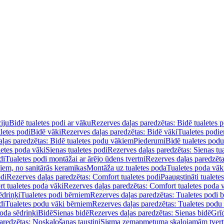
iju
Bidē tualetes podi ar vāku
Rezerves daļas paredzētas: Bidē tualetes 
letes podi
Bidē vāki
Rezerves daļas paredzētas: Bidē vāki
Tualetes podi
ļas paredzētas: Bidē tualetes podu vākiem
Piederumi
Bidē tualetes pod
letes poda vāki
Sienas tualetes podi
Rezerves daļas paredzētas: Sienas tu
di
Tualetes podi montāžai ar ārējo ūdens tvertni
Rezerves daļas paredzēta
diem, no sanitārās keramikas
Montāža uz tualetes poda
Tualetes poda vāk
odi
Rezerves daļas paredzētas: Comfort tualetes podi
Paaugstināti tualete
t tualetes poda vāki
Rezerves daļas paredzētas: Comfort tualetes poda 
ēdriņķi
Tualetes podi bērniem
Rezerves daļas paredzētas: Tualetes podi 
di
Tualetes podu vāki bērniem
Rezerves daļas paredzētas: Tualetes podu
oda sēdriņķi
Bidē
Sienas bidē
Rezerves daļas paredzētas: Sienas bidē
Grī
aredzētas: Noskalošanas taustiņi
Sigma zemapmetuma skalojamām tver