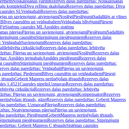
vertnēm
Noskalošanas vārsti
Rezerves daļas paredzētas: Noskalošanas
taļu komplekti
Divu režīmu skalošana
Rezerves daļas paredzētas: Divu
caurules SL
Veidgabali
Rezerves daļas paredzētas:
ejas un savienojumi, atvienojami
Noslēgi
Pieslēgumi
Sadalītājs ar vītnes
i
Blīves caurulēm un veidgabaliem
Veidgabalu blīvējumi
Pārsegi
Fit
Sistēmu caurules ML
Apsildes sistēmu
amas pārejas
Pārejas un savienojumi, atvienojami
Pieslēgumi
Sadalītājs
iprinājumi caurulēm
Stiprinājumi pieslēgumiem
Rezerves daļas
: Veidgabali
Savienojumi
Rezerves daļas paredzētas:
ali
Iebūvēta cirkulācija
Rezerves daļas paredzētas: Iebūvēta
dzētas: Pārejas un savienojumi, atvienojami
Noslēgi
Rezerves daļas
tas: Apsildes trejgabals
Apsildes pieslēgumi
Rezerves daļas
mi caurulēm
Stiprinājumi pieslēgumiem
Rezerves daļas paredzētas:
rves daļas paredzētas: Veidgabali
Pārejas un savienojumi,
s paredzētas: Piederumi
Blīves caurulēm un veidgabaliem
Pārsegi
 tērauds
Geberit Mapress nerūsējošais tērauds
Rezerves daļas
ules 1.4521
Caurules nipelis
Uzmavas
Rezerves daļas paredzētas:
Iebūvēta cirkulācija
Rezerves daļas paredzētas: Iebūvēta
dzētas: Pārejas un savienojumi, atvienojami
Kompensatori
Rezerves
nerūsējošais tērauds, gāze
Rezerves daļas paredzētas: Geberit Mapress
ļas paredzētas: Uzmavas
Pārejas
Rezerves daļas paredzētas:
zētas: Neatvienojamas pārejas
Pārejas un savienojumi,
ļas paredzētas: Pieslēgumi
GeberitMapress nerūsējošais tērauds,
Stiprinājumi pieslēgumiem
Rezerves daļas paredzētas: Stiprinājumi
aredzētas: Geberit Mapress C tērauds
Sistēmas caurules