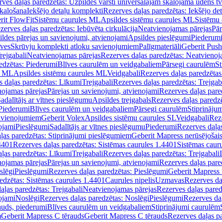
ves daļas paredzētas: Uzpildes vārsti universālajām skalojamā ūdens t
skalošana
Iekšējo detaļu komplekti
Rezerves daļas paredzētas: Iekšējo de
rit FlowFit
Sistēmu caurules ML
Apsildes sistēmu caurules ML
Sistēmu 
zerves daļas paredzētas: Iebūvēta cirkulācija
Neatvienojamas pārejas
Pār
ldes pārejas un savienojumi, atvienojami
Apsildes pieslēgumi
Piederum
īves
Skrūvju komplekti atloku savienojumiem
Palīgmateriāli
Geberit Push
rejgabali
Neatvienojamas pārejas
Rezerves daļas paredzētas: Neatvienoj
edzētas: Piederumi
Blīves caurulēm un veidgabaliem
Pārsegi caurulēm
St
s ML
Apsildes sistēmu caurules ML
Veidgabali
Rezerves daļas paredzētas
 daļas paredzētas: Līkumi
Trejgabali
Rezerves daļas paredzētas: Trejgab
nojamas pārejas
Pārejas un savienojumi, atvienojami
Rezerves daļas pare
adalītājs ar vītnes pieslēgumu
Apsildes trejgabals
Rezerves daļas paredzē
 Piederumi
Blīves caurulēm un veidgabaliem
Pārsegi caurulēm
Stiprināju
savienojumiem
Geberit Volex
Apsildes sistēmu caurules SL
Veidgabali
Reze
ojami
Pieslēgumi
Sadalītājs ar vītnes pieslēgumu
Piederumi
Rezerves daļa
ļas paredzētas: Stiprinājumi pieslēgumiem
Geberit Mapress nerūsējošais
4401
Rezerves daļas paredzētas: Sistēmas caurules 1.4401
Sistēmas caur
ļas paredzētas: Līkumi
Trejgabali
Rezerves daļas paredzētas: Trejgabali
nojamas pārejas
Pārejas un savienojumi, atvienojami
Rezerves daļas pare
slēgi
Pieslēgumi
Rezerves daļas paredzētas: Pieslēgumi
Geberit Mapress 
edzētas: Sistēmas caurules 1.4401
Caurules nipelis
Uzmavas
Rezerves da
aļas paredzētas: Trejgabali
Neatvienojamas pārejas
Rezerves daļas pared
ojami
Noslēgi
Rezerves daļas paredzētas: Noslēgi
Pieslēgumi
Rezerves da
auds, piederumi
Blīves caurulēm un veidgabaliem
Stiprinājumi caurulēm
m
Geberit Mapress C tērauds
Geberit Mapress C tērauds
Rezerves daļas p