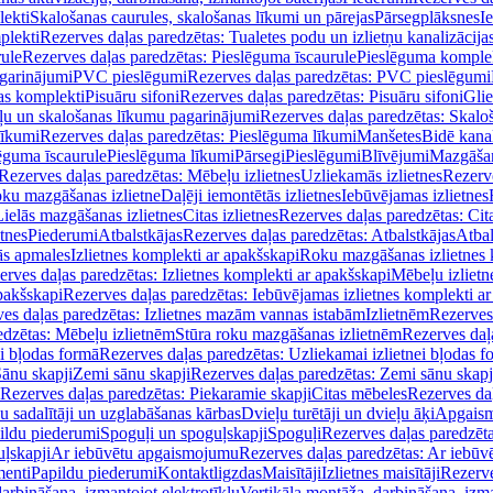
lekti
Skalošanas caurules, skalošanas līkumi un pārejas
Pārsegplāksnes
I
plekti
Rezerves daļas paredzētas: Tualetes podu un izlietņu kanalizācija
rule
Rezerves daļas paredzētas: Pieslēguma īscaurule
Pieslēguma komple
agarinājumi
PVC pieslēgumi
Rezerves daļas paredzētas: PVC pieslēgumi
jas komplekti
Pisuāru sifoni
Rezerves daļas paredzētas: Pisuāru sifoni
Glie
ļu un skalošanas līkumu pagarinājumi
Rezerves daļas paredzētas: Skalo
līkumi
Rezerves daļas paredzētas: Pieslēguma līkumi
Manšetes
Bidē kanal
ēguma īscaurule
Pieslēguma līkumi
Pārsegi
Pieslēgumi
Blīvējumi
Mazgāšan
Rezerves daļas paredzētas: Mēbeļu izlietnes
Uzliekamās izlietnes
Rezerve
oku mazgāšanas izlietne
Daļēji iemontētās izlietnes
Iebūvējamas izlietnes
Lielās mazgāšanas izlietnes
Citas izlietnes
Rezerves daļas paredzētas: Cita
etnes
Piederumi
Atbalstkājas
Rezerves daļas paredzētas: Atbalstkājas
Atbal
ās apmales
Izlietnes komplekti ar apakšskapi
Roku mazgāšanas izlietnes 
erves daļas paredzētas: Izlietnes komplekti ar apakšskapi
Mēbeļu izlietn
pakšskapi
Rezerves daļas paredzētas: Iebūvējamas izlietnes komplekti a
es daļas paredzētas: Izlietnes mazām vannas istabām
Izlietnēm
Rezerves 
edzētas: Mēbeļu izlietnēm
Stūra roku mazgāšanas izlietnēm
Rezerves daļ
ei bļodas formā
Rezerves daļas paredzētas: Uzliekamai izlietnei bļodas f
Sānu skapji
Zemi sānu skapji
Rezerves daļas paredzētas: Zemi sānu skapj
Rezerves daļas paredzētas: Piekaramie skapji
Citas mēbeles
Rezerves daļ
u sadalītāji un uzglabāšanas kārbas
Dvieļu turētāji un dvieļu āķi
Apgaism
ildu piederumi
Spoguļi un spoguļskapji
Spoguļi
Rezerves daļas paredzēta
uļskapji
Ar iebūvētu apgaismojumu
Rezerves daļas paredzētas: Ar iebū
enti
Papildu piederumi
Kontaktligzdas
Maisītāji
Izlietnes maisītāji
Rezerve
arbināšana, izmantojot elektrotīklu
Vertikāla montāža, darbināšana, izma