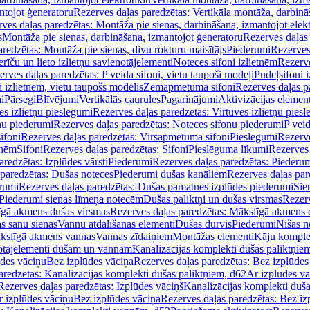
ntojot ģeneratoru
Rezerves daļas paredzētas: Vertikāla montāža, darbinā
ves daļas paredzētas: Montāža pie sienas, darbināšana, izmantojot elekt
s
Montāža pie sienas, darbināšana, izmantojot ģeneratoru
Rezerves daļas 
redzētas: Montāža pie sienas, divu rokturu maisītājs
Piederumi
Rezerves
erīču un lieto izlietņu savienotājelementi
Noteces sifoni izlietnēm
Rezerve
rves daļas paredzētas: P veida sifoni, vietu taupoši modeļi
Pudeļsifoni 
 izlietnēm, vietu taupošs modelis
Zemapmetuma sifoni
Rezerves daļas 
i
Pārsegi
Blīvējumi
Vertikālās caurules
Pagarinājumi
Aktivizācijas element
es izlietņu pieslēgumi
Rezerves daļas paredzētas: Virtuves izlietņu pies
nu piederumi
Rezerves daļas paredzētas: Noteces sifonu piederumi
P veid
ifoni
Rezerves daļas paredzētas: Virsapmetuma sifoni
Pieslēgumi
Rezerve
tnēm
Sifoni
Rezerves daļas paredzētas: Sifoni
Pieslēguma līkumi
Rezerves 
redzētas: Izplūdes vārsti
Piederumi
Rezerves daļas paredzētas: Piederu
 paredzētas: Dušas noteces
Piederumi dušas kanāliem
Rezerves daļas par
rumi
Rezerves daļas paredzētas: Dušas pamatnes izplūdes piederumi
Sie
 Piederumi sienas līmeņa notecēm
Dušas paliktņi un dušas virsmas
Rezerv
gā akmens dušas virsmas
Rezerves daļas paredzētas: Mākslīgā akmens 
s sānu sienas
Vannu atdalīšanas elementi
Dušas durvis
Piederumi
Nišas n
kslīgā akmens vannas
Vannas zīdaiņiem
Montāžas elementi
Kāju komplek
otājelementi dušām un vannām
Kanalizācijas komplekti dušas paliktņie
ūdes vāciņu
Bez izplūdes vāciņa
Rezerves daļas paredzētas: Bez izplūdes
aredzētas: Kanalizācijas komplekti dušas paliktņiem, d62
Ar izplūdes v
Rezerves daļas paredzētas: Izplūdes vāciņš
Kanalizācijas komplekti duša
r izplūdes vāciņu
Bez izplūdes vāciņa
Rezerves daļas paredzētas: Bez iz