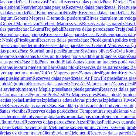
ļas paredzētas: Uzmavas
Pārejas
Rezerves daļas paredzētas: Pārejas
Līku
ta elementi
Neatvienojamas pārejas
Rezerves daļas paredzētas: Neatvien
s daļas paredzētas: Kompensatori
Noslēgi
Rezerves daļas paredzētas: No
slēgumi
Geberit Mapress C tērauds, piederumi
Blīves caurulēm un veidg
m
Geberit Mapress varš
Geberit Mapress varš
Rezerves daļas paredzētas: 
ļas paredzētas: Līkumi
Trejgabali
Rezerves daļas paredzētas: Trejgabali
Neatvienojamas pārejas
Rezerves daļas paredzētas: Neatvienojamas pāre
: Noslēgi
Pieslēgumi
Rezerves daļas paredzētas: Pieslēgumi
Apsildes trej
ress varš, piederumi
Rezerves daļas paredzētas: Geberit Mapress varš,
ļas paredzētas: Stiprinājumi pieslēgumiem
Sistēmas blīves
Skrūvju komp
iekārtas
Skalošanas kastes un tualetes poda vadība ar higiēnas skalošana
aļas paredzētas: Higiēnas moduļi
Skalošanas kastu un tualetes poda vad
lošanas iekārtu piederumi
Barošanas bloki
Rezerves daļas paredzētas: Ba
iļi zemapmetuma montāžai
Ar Mapress presēšanas pieslēgumiem
Rezerves
nas pieslēgumiem
Rezerves daļas paredzētas: Ar FlowFit presēšanas pi
s pieslēgumiem
Rezerves daļas paredzētas: Ar Mapress presēšanas pies
es savienojumiem
Ar Mepla presēšanas pieslēgumiem
Rezerves daļas pa
Ar Compact pieslēgumiem
Pretvārsti
Ar Mapress presēšanas pieslēgumie
ācijas joslas
Līmlentes
Izplešanas adatas
Javas piedevas
Izplešanās šuves
ldei
Rezerves daļas paredzētas: Sadalītāji grīdas apsildei
Lodveida ventiļi
šanas vienības
Rezerves daļas paredzētas: Temperatūras regulēšanas vie
pas termostati
Galvenie regulatori
Komunikācijas moduļi
Sensori
Transfor
Līkumi
Atzari
Rezerves daļas paredzētas: Atzari
Pārejas
Piekļuves caurule
s paredzētas: Savienojumi
Metināmie savienojumi
Uzmavu savienojumi
R
ārejas uz citiem materiāliem
Savienotājelementi
Rezerves daļas paredzēt