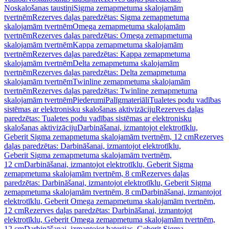
Noskalošanas taustiņi
Sigma zemapmetuma skalojamām
tvertnēm
Rezerves daļas paredzētas: Sigma zemapmetuma
skalojamām tvertnēm
Omega zemapmetuma skalojamām
tvertnēm
Rezerves daļas paredzētas: Omega zemapmetuma
skalojamām tvertnēm
Kappa zemapmetuma skalojamām
tvertnēm
Rezerves daļas paredzētas: Kappa zemapmetuma
skalojamām tvertnēm
Delta zemapmetuma skalojamām
tvertnēm
Rezerves daļas paredzētas: Delta zemapmetuma
skalojamām tvertnēm
Twinline zemapmetuma skalojamām
tvertnēm
Rezerves daļas paredzētas: Twinline zemapmetuma
skalojamām tvertnēm
Piederumi
Palīgmateriāli
Tualetes podu vadības
sistēmas ar elektronisku skalošanas aktivizāciju
Rezerves daļas
paredzētas: Tualetes podu vadības sistēmas ar elektronisku
skalošanas aktivizāciju
Darbināšanai, izmantojot elektrotīklu,
Geberit Sigma zemapmetuma skalojamām tvertnēm, 12 cm
Rezerves
daļas paredzētas: Darbināšanai, izmantojot elektrotīklu,
Geberit Sigma zemapmetuma skalojamām tvertnēm,
12 cm
Darbināšanai, izmantojot elektrotīklu, Geberit Sigma
zemapmetuma skalojamām tvertnēm, 8 cm
Rezerves daļas
paredzētas: Darbināšanai, izmantojot elektrotīklu, Geberit Sigma
zemapmetuma skalojamām tvertnēm, 8 cm
Darbināšanai, izmantojot
elektrotīklu, Geberit Omega zemapmetuma skalojamām tvertnēm,
12 cm
Rezerves daļas paredzētas: Darbināšanai, izmantojot
elektrotīklu, Geberit Omega zemapmetuma skalojamām tvertnēm,
12 cm
Darbināšanai, izmantojot baterijas, Geberit Sigma