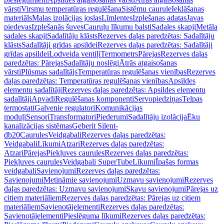
vārsti
Virsmu temperatūras regulēšana
Sistēmu caurule
Ieklāšanas
materiāls
Malas izolācijas joslas
Līmlentes
Izplešanas adatas
Javas
piedevas
Izplešanās šuves
Cauruļu līkumu balsti
Sadales skapji
Metāla
sadales skapji
Sadalītāju klāsts
Rezerves daļas paredzētas: Sadalītāju
klāsts
Sadalītāji grīdas apsildei
Rezerves daļas paredzētas: Sadalītāji
grīdas apsildei
Lodveida ventiļi
Termometrs
Pārejas
Rezerves daļas
paredzētas: Pārejas
Sadalītāju noslēgi
Ātrās atgaisošanas
vārsti
Plūsmas sadalītājs
Temperatūras regulēšanas vienības
Rezerves
daļas paredzētas: Temperatūras regulēšanas vienības
Apsildes
elementu sadalītāji
Rezerves daļas paredzētas: Apsildes elementu
sadalītāji
Apvadi
Regulēšanas komponenti
Servopiedziņas
Telpas
termostati
Galvenie regulatori
Komunikācijas
moduļi
Sensori
Transformatori
Piederumi
Sadalītāju izolācija
Ēku
kanalizācijas sistēmas
Geberit Silent-
db20
Caurules
Veidgabali
Rezerves daļas paredzētas:
Veidgabali
Līkumi
Atzari
Rezerves daļas paredzētas:
Atzari
Pārejas
Piekļuves caurules
Rezerves daļas paredzētas:
Piekļuves caurules
Veidgabali SuperTube
Līkumi
Īpašas formas
veidgabali
Savienojumi
Rezerves daļas paredzētas:
Savienojumi
Metināmie savienojumi
Uzmavu savienojumi
Rezerves
daļas paredzētas: Uzmavu savienojumi
Skavu savienojumi
Pārejas uz
citiem materiāliem
Rezerves daļas paredzētas: Pārejas uz citiem
materiāliem
Savienotājelementi
Rezerves daļas paredzētas:
Savienotājelementi
Pieslēguma līkumi
Rezerves daļas paredzētas: