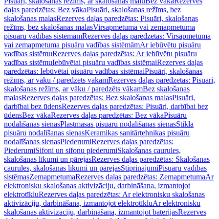
Pisuāri, skalošanas režīms, ar skalošanas malu
Bez vāka
Rezerves
daļas paredzētas: Bez vāka
Pisuāri, skalošanas režīms, bez
skalošanas malas
Rezerves daļas paredzētas: Pisuāri, skalošanas
režīms, bez skalošanas malas
Virsapmetuma vai zemapmetuma
pisuāru vadības sistēmām
Rezerves daļas paredzētas: Virsapmetuma
vai zemapmetuma pisuāru vadības sistēmām
Ar iebūvētu pisuāru
vadības sistēmu
Rezerves daļas paredzētas: Ar iebūvētu pisuāru
vadības sistēmu
Iebūvētai pisuāru vadības sistēmai
Rezerves daļas
paredzētas: Iebūvētai pisuāru vadības sistēmai
Pisuāri, skalošanas
režīms, ar vāku / paredzēts vākam
Rezerves daļas paredzētas: Pisuāri,
skalošanas režīms, ar vāku / paredzēts vākam
Bez skalošanas
malas
Rezerves daļas paredzētas: Bez skalošanas malas
Pisuāri,
darbībai bez ūdens
Rezerves daļas paredzētas: Pisuāri, darbībai bez
ūdens
Bez vāka
Rezerves daļas paredzētas: Bez vāka
Pisuāru
nodalīšanas sienas
Plastmasas pisuāru nodalīšanas sienas
Stikla
pisuāru nodalīšanas sienas
Keramikas sanitārtehnikas pisuāru
nodalīšanas sienas
Piederumi
Rezerves daļas paredzētas:
Piederumi
Sifoni un sifonu piederumi
Skalošanas caurules,
skalošanas līkumi un pārejas
Rezerves daļas paredzētas: Skalošanas
caurules, skalošanas līkumi un pārejas
Stiprinājumi
Pisuāru vadības
sistēmas
Zemapmetuma
Rezerves daļas paredzētas: Zemapmetuma
Ar
elektronisku skalošanas aktivizāciju, darbināšana, izmantojot
elektrotīklu
Rezerves daļas paredzētas: Ar elektronisku skalošanas
aktivizāciju, darbināšana, izmantojot elektrotīklu
Ar elektronisku
skalošanas aktivizāciju, darbināšana, izmantojot baterijas
Rezerves