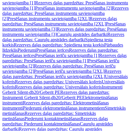
savienojamība [1]
Rezerves daļas paredzētas: Presēšanas instrumentu
savienojamība [1]
Presēšanas instrumentu savienojamība [2]
Rezerves
daļas paredzētas: Presēšanas instrumentu savienojamība
[2]
Presēšanas instrumentu savietojamība [2XL]
Rezerves daļas
paredzētas: Presēšanas instrumentu savietojamība [2XL]
Presēšanas
instrumentu savietojamība [3]
Rezerves daļas paredzētas: Presēšanas
instrumentu savietojamība [3]
Cauruļu apstrādes darbarīki
Rezerves
daļas paredzētas: Cauruļu apstrādes darbarīki
Spiediena testa
korķis
Rezerves daļas paredzētas: Spiediena testa korķis
Pārbaudes
līdzeklis
Piederumi
Presēšanas ierīces
Rezerves daļas paredzētas:
Presēšanas ierīces
Presēšanas ierīču savietojamība [1]
Rezerves daļas
paredzētas: Presēšanas ierīču savietojamība [1]
Presēšanas ierīču
savietojamība [2]
Rezerves daļas paredzētas: Presēšanas ierīču
savietojamība [2]
Presēšanas ierīču savietojamība [2XL]
Rezerves
daļas paredzētas: Presēšanas ierīču savietojamība [2XL]
Universālais
koferis
Rezerves daļas paredzētas: Universālais koferis
Universālais
koferis
Rezerves daļas paredzētas: Universālais koferis
Instrumenti
Geberit Silent-db20/Geberit PE
Rezerves daļas paredzētas:
Instrumenti Geberit Silent-db20/Geberit PE
Elektrometināšanas
instrumenti
Rezerves daļas paredzētas: Elektrometināšanas
instrumenti
Piederumi elektrometināšanas instrumentiem
Simetriskās
metināšanas
Rezerves daļas paredzētas: Simetriskās
metināšanas
Piederumi kontaktmetināšanas
Rezerves daļas
paredzētas: Piederumi kontaktmetināšanas
Cauruļu apstrādes
darbarīki
Rezerves daļas paredzētas: Cauruļu apstrādes