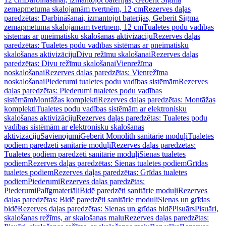
zemapmetuma skalojamām tvertnēm, 12 cm
Rezerves daļas
paredzētas: Darbināšanai, izmantojot baterijas, Geberit Sigma
zemapmetuma skalojamām tvertnēm, 12 cm
Tualetes podu vadības
sistēmas ar pneimatisku skalošanas aktivizāciju
Rezerves daļas
paredzētas: Tualetes podu vadības sistēmas ar pneimatisku
skalošanas aktivizāciju
Divu režīmu skalošanai
Rezerves daļas
paredzētas: Divu režīmu skalošanai
Vienrežīma
noskalošanai
Rezerves daļas paredzētas: Vienrežīma
noskalošanai
Piederumi tualetes podu vadības sistēmām
Rezerves
daļas paredzētas: Piederumi tualetes podu vadības
sistēmām
Montāžas komplekti
Rezerves daļas paredzētas: Montāžas
komplekti
Tualetes podu vadības sistēmām ar elektronisku
skalošanas aktivizāciju
Rezerves daļas paredzētas: Tualetes podu
vadības sistēmām ar elektronisku skalošanas
aktivizāciju
Savienojumi
Geberit Monolith sanitārie moduļi
Tualetes
podiem paredzēti sanitārie moduļi
Rezerves daļas paredzētas:
Tualetes podiem paredzēti sanitārie moduļi
Sienas tualetes
podiem
Rezerves daļas paredzētas: Sienas tualetes podiem
Grīdas
tualetes podiem
Rezerves daļas paredzētas: Grīdas tualetes
podiem
Piederumi
Rezerves daļas paredzētas:
Piederumi
Palīgmateriāli
Bidē paredzēti sanitārie moduļi
Rezerves
daļas paredzētas: Bidē paredzēti sanitārie moduļi
Sienas un grīdas
bidē
Rezerves daļas paredzētas: Sienas un grīdas bidē
Pisuārs
Pisuāri,
skalošanas režīms, ar skalošanas malu
Rezerves daļas paredzētas: