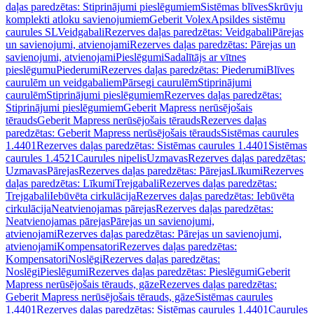
daļas paredzētas: Stiprinājumi pieslēgumiem
Sistēmas blīves
Skrūvju
komplekti atloku savienojumiem
Geberit Volex
Apsildes sistēmu
caurules SL
Veidgabali
Rezerves daļas paredzētas: Veidgabali
Pārejas
un savienojumi, atvienojami
Rezerves daļas paredzētas: Pārejas un
savienojumi, atvienojami
Pieslēgumi
Sadalītājs ar vītnes
pieslēgumu
Piederumi
Rezerves daļas paredzētas: Piederumi
Blīves
caurulēm un veidgabaliem
Pārsegi caurulēm
Stiprinājumi
caurulēm
Stiprinājumi pieslēgumiem
Rezerves daļas paredzētas:
Stiprinājumi pieslēgumiem
Geberit Mapress nerūsējošais
tērauds
Geberit Mapress nerūsējošais tērauds
Rezerves daļas
paredzētas: Geberit Mapress nerūsējošais tērauds
Sistēmas caurules
1.4401
Rezerves daļas paredzētas: Sistēmas caurules 1.4401
Sistēmas
caurules 1.4521
Caurules nipelis
Uzmavas
Rezerves daļas paredzētas:
Uzmavas
Pārejas
Rezerves daļas paredzētas: Pārejas
Līkumi
Rezerves
daļas paredzētas: Līkumi
Trejgabali
Rezerves daļas paredzētas:
Trejgabali
Iebūvēta cirkulācija
Rezerves daļas paredzētas: Iebūvēta
cirkulācija
Neatvienojamas pārejas
Rezerves daļas paredzētas:
Neatvienojamas pārejas
Pārejas un savienojumi,
atvienojami
Rezerves daļas paredzētas: Pārejas un savienojumi,
atvienojami
Kompensatori
Rezerves daļas paredzētas:
Kompensatori
Noslēgi
Rezerves daļas paredzētas:
Noslēgi
Pieslēgumi
Rezerves daļas paredzētas: Pieslēgumi
Geberit
Mapress nerūsējošais tērauds, gāze
Rezerves daļas paredzētas:
Geberit Mapress nerūsējošais tērauds, gāze
Sistēmas caurules
1.4401
Rezerves daļas paredzētas: Sistēmas caurules 1.4401
Caurules