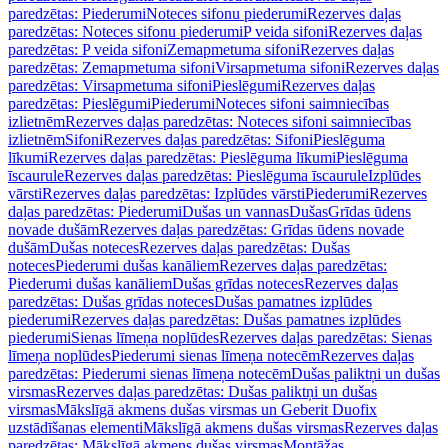
paredzētas: Piederumi
Noteces sifonu piederumi
Rezerves daļas
paredzētas: Noteces sifonu piederumi
P veida sifoni
Rezerves daļas
paredzētas: P veida sifoni
Zemapmetuma sifoni
Rezerves daļas
paredzētas: Zemapmetuma sifoni
Virsapmetuma sifoni
Rezerves daļas
paredzētas: Virsapmetuma sifoni
Pieslēgumi
Rezerves daļas
paredzētas: Pieslēgumi
Piederumi
Noteces sifoni saimniecības
izlietnēm
Rezerves daļas paredzētas: Noteces sifoni saimniecības
izlietnēm
Sifoni
Rezerves daļas paredzētas: Sifoni
Pieslēguma
līkumi
Rezerves daļas paredzētas: Pieslēguma līkumi
Pieslēguma
īscaurule
Rezerves daļas paredzētas: Pieslēguma īscaurule
Izplūdes
vārsti
Rezerves daļas paredzētas: Izplūdes vārsti
Piederumi
Rezerves
daļas paredzētas: Piederumi
Dušas un vannas
Dušas
Grīdas ūdens
novade dušām
Rezerves daļas paredzētas: Grīdas ūdens novade
dušām
Dušas noteces
Rezerves daļas paredzētas: Dušas
noteces
Piederumi dušas kanāliem
Rezerves daļas paredzētas:
Piederumi dušas kanāliem
Dušas grīdas noteces
Rezerves daļas
paredzētas: Dušas grīdas noteces
Dušas pamatnes izplūdes
piederumi
Rezerves daļas paredzētas: Dušas pamatnes izplūdes
piederumi
Sienas līmeņa noplūdes
Rezerves daļas paredzētas: Sienas
līmeņa noplūdes
Piederumi sienas līmeņa notecēm
Rezerves daļas
paredzētas: Piederumi sienas līmeņa notecēm
Dušas paliktņi un dušas
virsmas
Rezerves daļas paredzētas: Dušas paliktņi un dušas
virsmas
Mākslīgā akmens dušas virsmas un Geberit Duofix
uzstādīšanas elementi
Mākslīgā akmens dušas virsmas
Rezerves daļas
paredzētas: Mākslīgā akmens dušas virsmas
Montāžas