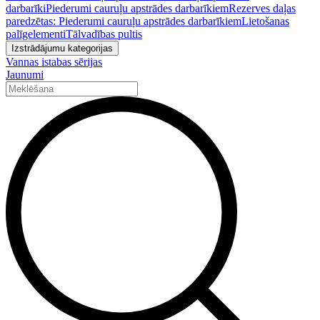
darbarīki
Piederumi cauruļu apstrādes darbarīkiem
Rezerves daļas
paredzētas: Piederumi cauruļu apstrādes darbarīkiem
Lietošanas
palīgelementi
Tālvadības pultis
Izstrādājumu kategorijas
Vannas istabas sērijas
Jaunumi