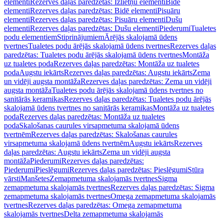
elementi
Rezerves daļas paredzētas: Izlietņu elementi
Bidē
elementi
Rezerves daļas paredzētas: Bidē elementi
Pisuāru
elementi
Rezerves daļas paredzētas: Pisuāru elementi
Dušu
elementi
Rezerves daļas paredzētas: Dušu elementi
Piederumi
Tualetes
podu elementiem
Stiprinājumiem
Ārējās skalojamā ūdens
tvertnes
Tualetes podu ārējās skalojamā ūdens tvertnes
Rezerves daļas
paredzētas: Tualetes podu ārējās skalojamā ūdens tvertnes
Montāža
uz tualetes poda
Rezerves daļas paredzētas: Montāža uz tualetes
poda
Augstu iekārts
Rezerves daļas paredzētas: Augstu iekārts
Zema
un vidēji augsta montāža
Rezerves daļas paredzētas: Zema un vidēji
augsta montāža
Tualetes podu ārējās skalojamā ūdens tvertnes no
sanitārās keramikas
Rezerves daļas paredzētas: Tualetes podu ārējās
skalojamā ūdens tvertnes no sanitārās keramikas
Montāža uz tualetes
poda
Rezerves daļas paredzētas: Montāža uz tualetes
poda
Skalošanas caurules virsapmetuma skalojamā ūdens
tvertnēm
Rezerves daļas paredzētas: Skalošanas caurules
virsapmetuma skalojamā ūdens tvertnēm
Augstu iekārts
Rezerves
daļas paredzētas: Augstu iekārts
Zema un vidēji augsta
montāža
Piederumi
Rezerves daļas paredzētas:
Piederumi
Pieslēgumi
Rezerves daļas paredzētas: Pieslēgumi
Stūra
vārsti
Manšetes
Zemapmetuma skalojamās tvertnes
Sigma
zemapmetuma skalojamās tvertnes
Rezerves daļas paredzētas: Sigma
zemapmetuma skalojamās tvertnes
Omega zemapmetuma skalojamās
tvertnes
Rezerves daļas paredzētas: Omega zemapmetuma
skalojamās tvertnes
Delta zemapmetuma skalojamās