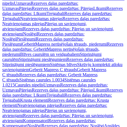
nipelis
Uzmavas
Rezerves daļas paredzētas:
Uzmavas
Pārejas
Rezerves daļas paredzētas: Pārejas
Līkumi
Rezerves
daļas paredzētas: Līkumi
Trejgabali
Rezerves daļas paredzētas:
Trejgabali
Neatvienojamas pārejas
Rezerves daļas paredzētas:
Neatvienojamas pārejas
Pārejas un savienojumi,
atvienojami
Rezerves daļas paredzētas: Pārejas un savienojumi,
atvienojami
Noslēgi
Rezerves daļas paredzētas:
Noslēgi
Pieslēgumi
Rezerves daļas paredzētas:
Pieslēgumi
GeberitMapress nerūsējošais tērauds, piederumi
Rezerves
daļas paredzētas: GeberitMapress nerūsējošais tērauds,
piederumi
Blīves caurulēm un veidgabaliem
Stiprinājumi
caurulēm
Stiprinājumi pieslēgumiem
Rezerves daļas paredzētas:
Stiprinājumi pieslēgumiem
Sistēmas blīves
Skrūvju komplekti atloku
savienojumiem
Geberit Mapress C tērauds
Geberit Mapress
C tērauds
Rezerves daļas paredzētas: Geberit Mapress
C tērauds
Sistēmas caurules 1.0034
Sistēmas caurules
1.0215
Caurules nipelis
Uzmavas
Rezerves daļas paredzētas:
Uzmavas
Pārejas
Rezerves daļas paredzētas: Pārejas
Līkumi
Rezerves
daļas paredzētas: Līkumi
Trejgabali
Rezerves daļas paredzētas:
Trejgabali
Krusta elementi
Rezerves daļas paredzētas: Krusta
elementi
Neatvienojamas pārejas
Rezerves daļas paredzētas:
Neatvienojamas pārejas
Pārejas un savienojumi,
atvienojami
Rezerves daļas paredzētas: Pārejas un savienojumi,
atvienojami
Kompensatori
Rezerves daļas paredzētas:
Kompensatori
Noslēgi
Rezerves daļas paredzētas: Noslēgi
Apsildes