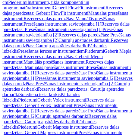
cm
Piederumi
Instrumenti, tīkla komponenti un
programmatūra
Instrumenti
Geberit FlowFit instrumenti
Rezerves
daļas paredzētas: Geberit FlowFit instrumenti
Manuālās presēšanas
instrumenti
Rezerves daļas paredzētas: Manuālās presēšanas
instrumenti
Presēšanas instrumentu savietojamība [1]
Rezerves daļas
paredzētas: Presēšanas instrumentu savietojamība [1]
Presēšanas
instrumentu savietojamība [2]
Rezerves daļas paredzētas: Presēšanas
instrumentu savietojamība [2]
Cauruļu apstrādes darbarīki
Rezerves
daļas paredzētas: Cauruļu apstrādes darbarīki
Pārbaudes
līdzeklis
Presēšanas ierīces ar instrumentiem
Piederumi
Geberit Mepla
instrumenti
Rezerves daļas paredzētas: Geberit Mepla
instrumenti
Manuālās presēšanas instrumenti
Rezerves daļas
paredzētas: Manuālās presēšanas instrumenti
Presēšanas instrumentu
savienojamība [1]
Rezerves daļas paredzētas: Presēšanas instrumentu
savienojamība [1]
Presēšanas instrumentu savienojamība [2]
Rezerves
daļas paredzētas: Presēšanas instrumentu savienojamība [2]
Cauruļu
apstrādes darbarīki
Rezerves daļas paredzētas: Cauruļu apstrādes
darbarīki
Spiediena testa korķis
Pārbaudes
līdzeklis
Piederumi
Geberit Volex instrumenti
Rezerves daļas
paredzētas: Geberit Volex instrumenti
Presēšanas instrumentu
savienojamība [2]
Rezerves daļas paredzētas: Presēšanas instrumentu
savienojamība [2]
Cauruļu apstrādes darbarīki
Rezerves daļas
paredzētas: Cauruļu apstrādes darbarīki
Pārbaudes
līdzeklis
Piederumi
Geberit Mapress instrumenti
Rezerves daļas
paredzētas: Geberit Mapress instrumenti
Presēšanas instrumentu