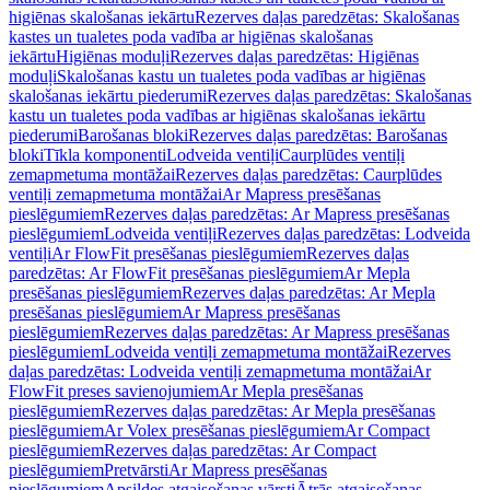
higiēnas skalošanas iekārtu
Rezerves daļas paredzētas: Skalošanas
kastes un tualetes poda vadība ar higiēnas skalošanas
iekārtu
Higiēnas moduļi
Rezerves daļas paredzētas: Higiēnas
moduļi
Skalošanas kastu un tualetes poda vadības ar higiēnas
skalošanas iekārtu piederumi
Rezerves daļas paredzētas: Skalošanas
kastu un tualetes poda vadības ar higiēnas skalošanas iekārtu
piederumi
Barošanas bloki
Rezerves daļas paredzētas: Barošanas
bloki
Tīkla komponenti
Lodveida ventiļi
Caurplūdes ventiļi
zemapmetuma montāžai
Rezerves daļas paredzētas: Caurplūdes
ventiļi zemapmetuma montāžai
Ar Mapress presēšanas
pieslēgumiem
Rezerves daļas paredzētas: Ar Mapress presēšanas
pieslēgumiem
Lodveida ventiļi
Rezerves daļas paredzētas: Lodveida
ventiļi
Ar FlowFit presēšanas pieslēgumiem
Rezerves daļas
paredzētas: Ar FlowFit presēšanas pieslēgumiem
Ar Mepla
presēšanas pieslēgumiem
Rezerves daļas paredzētas: Ar Mepla
presēšanas pieslēgumiem
Ar Mapress presēšanas
pieslēgumiem
Rezerves daļas paredzētas: Ar Mapress presēšanas
pieslēgumiem
Lodveida ventiļi zemapmetuma montāžai
Rezerves
daļas paredzētas: Lodveida ventiļi zemapmetuma montāžai
Ar
FlowFit preses savienojumiem
Ar Mepla presēšanas
pieslēgumiem
Rezerves daļas paredzētas: Ar Mepla presēšanas
pieslēgumiem
Ar Volex presēšanas pieslēgumiem
Ar Compact
pieslēgumiem
Rezerves daļas paredzētas: Ar Compact
pieslēgumiem
Pretvārsti
Ar Mapress presēšanas
pieslēgumiem
Apsildes atgaisošanas vārsti
Ātrās atgaisošanas