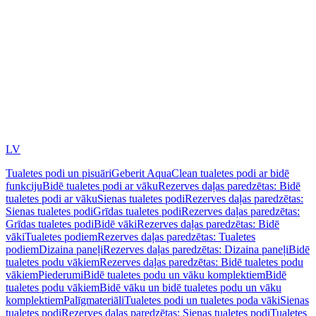
LV
Tualetes podi un pisuāri
Geberit AquaClean tualetes podi ar bidē
funkciju
Bidē tualetes podi ar vāku
Rezerves daļas paredzētas: Bidē
tualetes podi ar vāku
Sienas tualetes podi
Rezerves daļas paredzētas:
Sienas tualetes podi
Grīdas tualetes podi
Rezerves daļas paredzētas:
Grīdas tualetes podi
Bidē vāki
Rezerves daļas paredzētas: Bidē
vāki
Tualetes podiem
Rezerves daļas paredzētas: Tualetes
podiem
Dizaina paneļi
Rezerves daļas paredzētas: Dizaina paneļi
Bidē
tualetes podu vākiem
Rezerves daļas paredzētas: Bidē tualetes podu
vākiem
Piederumi
Bidē tualetes podu un vāku komplektiem
Bidē
tualetes podu vākiem
Bidē vāku un bidē tualetes podu un vāku
komplektiem
Palīgmateriāli
Tualetes podi un tualetes poda vāki
Sienas
tualetes podi
Rezerves daļas paredzētas: Sienas tualetes podi
Tualetes