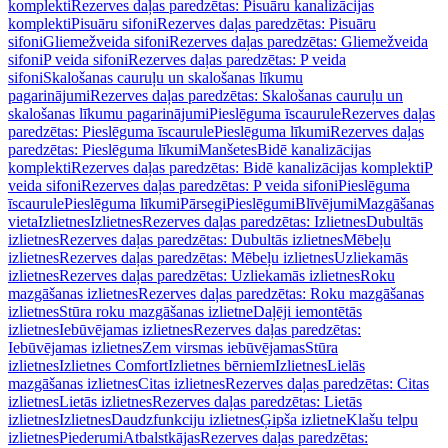
komplekti
Rezerves daļas paredzētas: Pisuāru kanalizācijas
komplekti
Pisuāru sifoni
Rezerves daļas paredzētas: Pisuāru
sifoni
Gliemežveida sifoni
Rezerves daļas paredzētas: Gliemežveida
sifoni
P veida sifoni
Rezerves daļas paredzētas: P veida
sifoni
Skalošanas cauruļu un skalošanas līkumu
pagarinājumi
Rezerves daļas paredzētas: Skalošanas cauruļu un
skalošanas līkumu pagarinājumi
Pieslēguma īscaurule
Rezerves daļas
paredzētas: Pieslēguma īscaurule
Pieslēguma līkumi
Rezerves daļas
paredzētas: Pieslēguma līkumi
Manšetes
Bidē kanalizācijas
komplekti
Rezerves daļas paredzētas: Bidē kanalizācijas komplekti
P
veida sifoni
Rezerves daļas paredzētas: P veida sifoni
Pieslēguma
īscaurule
Pieslēguma līkumi
Pārsegi
Pieslēgumi
Blīvējumi
Mazgāšanas
vieta
Izlietnes
Izlietnes
Rezerves daļas paredzētas: Izlietnes
Dubultās
izlietnes
Rezerves daļas paredzētas: Dubultās izlietnes
Mēbeļu
izlietnes
Rezerves daļas paredzētas: Mēbeļu izlietnes
Uzliekamās
izlietnes
Rezerves daļas paredzētas: Uzliekamās izlietnes
Roku
mazgāšanas izlietnes
Rezerves daļas paredzētas: Roku mazgāšanas
izlietnes
Stūra roku mazgāšanas izlietne
Daļēji iemontētās
izlietnes
Iebūvējamas izlietnes
Rezerves daļas paredzētas:
Iebūvējamas izlietnes
Zem virsmas iebūvējamas
Stūra
izlietnes
Izlietnes Comfort
Izlietnes bērniem
Izlietnes
Lielās
mazgāšanas izlietnes
Citas izlietnes
Rezerves daļas paredzētas: Citas
izlietnes
Lietās izlietnes
Rezerves daļas paredzētas: Lietās
izlietnes
Izlietnes
Daudzfunkciju izlietnes
Ģipša izlietne
Klašu telpu
izlietnes
Piederumi
Atbalstkājas
Rezerves daļas paredzētas: