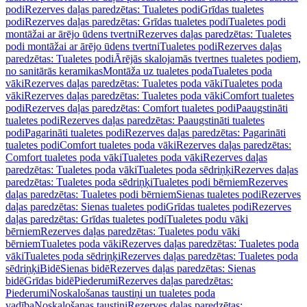
podi
Rezerves daļas paredzētas: Tualetes podi
Grīdas tualetes
podi
Rezerves daļas paredzētas: Grīdas tualetes podi
Tualetes podi
montāžai ar ārējo ūdens tvertni
Rezerves daļas paredzētas: Tualetes
podi montāžai ar ārējo ūdens tvertni
Tualetes podi
Rezerves daļas
paredzētas: Tualetes podi
Ārējās skalojamās tvertnes tualetes podiem,
no sanitārās keramikas
Montāža uz tualetes poda
Tualetes poda
vāki
Rezerves daļas paredzētas: Tualetes poda vāki
Tualetes poda
vāki
Rezerves daļas paredzētas: Tualetes poda vāki
Comfort tualetes
podi
Rezerves daļas paredzētas: Comfort tualetes podi
Paaugstināti
tualetes podi
Rezerves daļas paredzētas: Paaugstināti tualetes
podi
Pagarināti tualetes podi
Rezerves daļas paredzētas: Pagarināti
tualetes podi
Comfort tualetes poda vāki
Rezerves daļas paredzētas:
Comfort tualetes poda vāki
Tualetes poda vāki
Rezerves daļas
paredzētas: Tualetes poda vāki
Tualetes poda sēdriņķi
Rezerves daļas
paredzētas: Tualetes poda sēdriņķi
Tualetes podi bērniem
Rezerves
daļas paredzētas: Tualetes podi bērniem
Sienas tualetes podi
Rezerves
daļas paredzētas: Sienas tualetes podi
Grīdas tualetes podi
Rezerves
daļas paredzētas: Grīdas tualetes podi
Tualetes podu vāki
bērniem
Rezerves daļas paredzētas: Tualetes podu vāki
bērniem
Tualetes poda vāki
Rezerves daļas paredzētas: Tualetes poda
vāki
Tualetes poda sēdriņķi
Rezerves daļas paredzētas: Tualetes poda
sēdriņķi
Bidē
Sienas bidē
Rezerves daļas paredzētas: Sienas
bidē
Grīdas bidē
Piederumi
Rezerves daļas paredzētas:
Piederumi
Noskalošanas taustiņi un tualetes poda
vadība
Noskalošanas taustiņi
Rezerves daļas paredzētas: