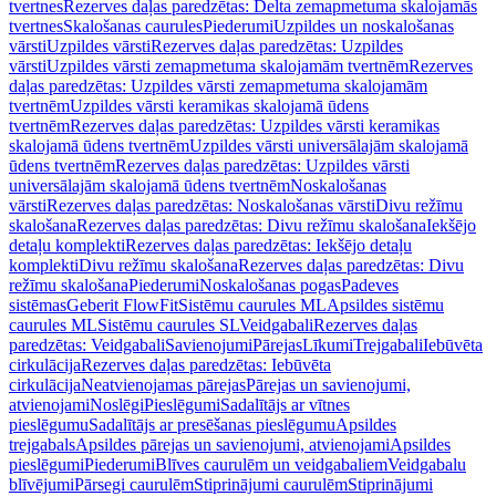
tvertnes
Rezerves daļas paredzētas: Delta zemapmetuma skalojamās
tvertnes
Skalošanas caurules
Piederumi
Uzpildes un noskalošanas
vārsti
Uzpildes vārsti
Rezerves daļas paredzētas: Uzpildes
vārsti
Uzpildes vārsti zemapmetuma skalojamām tvertnēm
Rezerves
daļas paredzētas: Uzpildes vārsti zemapmetuma skalojamām
tvertnēm
Uzpildes vārsti keramikas skalojamā ūdens
tvertnēm
Rezerves daļas paredzētas: Uzpildes vārsti keramikas
skalojamā ūdens tvertnēm
Uzpildes vārsti universālajām skalojamā
ūdens tvertnēm
Rezerves daļas paredzētas: Uzpildes vārsti
universālajām skalojamā ūdens tvertnēm
Noskalošanas
vārsti
Rezerves daļas paredzētas: Noskalošanas vārsti
Divu režīmu
skalošana
Rezerves daļas paredzētas: Divu režīmu skalošana
Iekšējo
detaļu komplekti
Rezerves daļas paredzētas: Iekšējo detaļu
komplekti
Divu režīmu skalošana
Rezerves daļas paredzētas: Divu
režīmu skalošana
Piederumi
Noskalošanas pogas
Padeves
sistēmas
Geberit FlowFit
Sistēmu caurules ML
Apsildes sistēmu
caurules ML
Sistēmu caurules SL
Veidgabali
Rezerves daļas
paredzētas: Veidgabali
Savienojumi
Pārejas
Līkumi
Trejgabali
Iebūvēta
cirkulācija
Rezerves daļas paredzētas: Iebūvēta
cirkulācija
Neatvienojamas pārejas
Pārejas un savienojumi,
atvienojami
Noslēgi
Pieslēgumi
Sadalītājs ar vītnes
pieslēgumu
Sadalītājs ar presēšanas pieslēgumu
Apsildes
trejgabals
Apsildes pārejas un savienojumi, atvienojami
Apsildes
pieslēgumi
Piederumi
Blīves caurulēm un veidgabaliem
Veidgabalu
blīvējumi
Pārsegi caurulēm
Stiprinājumi caurulēm
Stiprinājumi