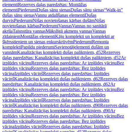
elementi
Rezerves daļas paredzētas: Montāžas
elementi
Piederumi
Dušas sānu sienas
Dušas sānu sienas
“Walk-in”
dušas sānu sienas
Vannu atdalīšanas elementi
Dušas
durvis
Piederumi
Nišas novietošanas kārbas dušām
Nišas
novietošanas kārbas
Piederumi
Vannas
Vannas no sanitārā
akrila
Taisnstūra vannas
Mākslīgā akmens vannas
Vannas
zīdaiņiem
Montāžas elementi
Kāju komplekti un komplekti ar
šķērsstieņiem un sienas enkurskrūvēm
Piederumi
Remonta
komplekti
Papildu piederumi
Savienotājelementi dušām un
vannām
Kanalizācijas komplekti dušas paliktņiem, d52
Rezerves
daļas paredzētas: Kanalizācijas komplekti dušas paliktņiem, d52
Ar
izplūdes vāciņu
Rezerves daļas paredzētas: Ar izplūdes vāciņu
Bez
izplūdes vāciņa
Rezerves daļas paredzētas: Bez izplūdes
vāciņa
Izplūdes vāciņš
Rezerves daļas paredzētas: Izplūdes
vāciņš
Kanalizācijas komplekti dušas paliktņiem, d62
Rezerves daļas
paredzētas: Kanalizācijas komplekti dušas paliktņiem, d62
Ar
izplūdes vāciņu
Rezerves daļas paredzētas: Ar izplūdes vāciņu
Bez
izplūdes vāciņa
Rezerves daļas paredzētas: Bez izplūdes
vāciņa
Izplūdes vāciņš
Rezerves daļas paredzētas: Izplūdes
vāciņš
Kanalizācijas komplekti dušas paliktņiem, d90
Rezerves daļas
paredzētas: Kanalizācijas komplekti dušas paliktņiem, d90
Ar
izplūdes vāciņu
Rezerves daļas paredzētas: Ar izplūdes vāciņu
Bez
izplūdes vāciņa
Rezerves daļas paredzētas: Bez izplūdes
vāciņa
Izplūdes vāciņš
Rezerves daļas paredzētas: Izplūdes
vāciņš
Kanalizācijas komplekti vannām, d52
Rezerves daļas