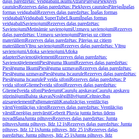
daļas paredzētas: Veidgabali
Līkumi
Atzari
Pārejas
Piekļuves
caurules
Rezerves daļas paredzētas: Piekļuves caurules
Pārejas
Īpašas
formas veidgabali
Rezerves daļas paredzētas: Īpašas formas
veidgabali
Veidgabali SuperTube
Līkumi
Īpašas formas
veidgabali
Savienojumi
Rezerves daļas paredzētas:
Savienojumi
Metināmie savienojumi
Uzmavu savienojumi
Rezerves
daļas paredzētas: Uzmavu savienojumi
Pārejas uz citiem
materiāliem
Rezerves daļas paredzētas: Pārejas uz citiem
materiāliem
Vītņu savienojumi
Rezerves daļas paredzētas: Vītņu
savienojumi
Atloka savienojumi
Atloka
adapteri
Savienotājelementi
Rezerves daļas paredzētas:
Savienotājelementi
Pieslēguma līkumi
Rezerves daļas paredzētas:
Pieslēguma līkumi
Pieslēguma uzmavas
Rezerves daļas paredzētas:
Pieslēguma uzmavas
Pieslēguma īscaurule
Rezerves daļas paredzētas:
Pieslēguma īscaurule
P veida sifoni
Rezerves daļas paredzētas: P
veida sifoni
Gliemežveida sifoni
Rezerves daļas paredzētas:
Gliemežveida sifoni
Piederumi
Cauruļu apskavas
Cauruļu apskavu
stiprinājumi
Balsta skavas
Noslēgi
Blīvējumi
Celtniecības
aizsargelementi
Palīgmateriāli
Kanalizācijas ventilācijas
vārsti
Ventilācijas vārsti
Rezerves daļas paredzētas: Ventilācijas
vārsti
Enerģijas pretvārsti
Geberit Pluvia jumta lietus ūdens
novadīšana
Jumta piltuves
Rezerves daļas paredzētas: Jumta
piltuves
Jumta piltuves, līdz 12 l/s
Rezerves daļas paredzētas: Jumta
piltuves, līdz 12 l/s
Jumta piltuves, līdz 25 l/s
Rezerves daļas
paredzētas: Jumta piltuves, līdz 25 l/s
Jumta piltuves, līdz