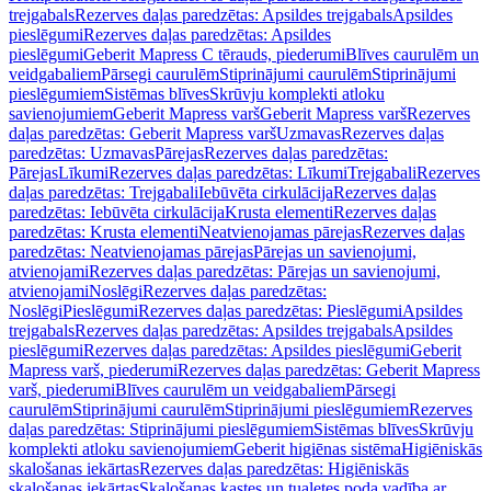
trejgabals
Rezerves daļas paredzētas: Apsildes trejgabals
Apsildes
pieslēgumi
Rezerves daļas paredzētas: Apsildes
pieslēgumi
Geberit Mapress C tērauds, piederumi
Blīves caurulēm un
veidgabaliem
Pārsegi caurulēm
Stiprinājumi caurulēm
Stiprinājumi
pieslēgumiem
Sistēmas blīves
Skrūvju komplekti atloku
savienojumiem
Geberit Mapress varš
Geberit Mapress varš
Rezerves
daļas paredzētas: Geberit Mapress varš
Uzmavas
Rezerves daļas
paredzētas: Uzmavas
Pārejas
Rezerves daļas paredzētas:
Pārejas
Līkumi
Rezerves daļas paredzētas: Līkumi
Trejgabali
Rezerves
daļas paredzētas: Trejgabali
Iebūvēta cirkulācija
Rezerves daļas
paredzētas: Iebūvēta cirkulācija
Krusta elementi
Rezerves daļas
paredzētas: Krusta elementi
Neatvienojamas pārejas
Rezerves daļas
paredzētas: Neatvienojamas pārejas
Pārejas un savienojumi,
atvienojami
Rezerves daļas paredzētas: Pārejas un savienojumi,
atvienojami
Noslēgi
Rezerves daļas paredzētas:
Noslēgi
Pieslēgumi
Rezerves daļas paredzētas: Pieslēgumi
Apsildes
trejgabals
Rezerves daļas paredzētas: Apsildes trejgabals
Apsildes
pieslēgumi
Rezerves daļas paredzētas: Apsildes pieslēgumi
Geberit
Mapress varš, piederumi
Rezerves daļas paredzētas: Geberit Mapress
varš, piederumi
Blīves caurulēm un veidgabaliem
Pārsegi
caurulēm
Stiprinājumi caurulēm
Stiprinājumi pieslēgumiem
Rezerves
daļas paredzētas: Stiprinājumi pieslēgumiem
Sistēmas blīves
Skrūvju
komplekti atloku savienojumiem
Geberit higiēnas sistēma
Higiēniskās
skalošanas iekārtas
Rezerves daļas paredzētas: Higiēniskās
skalošanas iekārtas
Skalošanas kastes un tualetes poda vadība ar