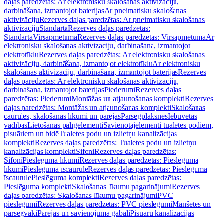
daļas paredzētas: Ar elektronisku skalošanas aktivizāciju,
darbināšana, izmantojot baterijas
Ar pneimatisku skalošanas
aktivizāciju
Rezerves daļas paredzētas: Ar pneimatisku skalošanas
aktivizāciju
Standarta
Rezerves daļas paredzētas:
Standarta
Virsapmetuma
Rezerves daļas paredzētas: Virsapmetuma
Ar
elektronisku skalošanas aktivizāciju, darbināšana, izmantojot
elektrotīklu
Rezerves daļas paredzētas: Ar elektronisku skalošanas
aktivizāciju, darbināšana, izmantojot elektrotīklu
Ar elektronisku
skalošanas aktivizāciju, darbināšana, izmantojot baterijas
Rezerves
daļas paredzētas: Ar elektronisku skalošanas aktivizāciju,
darbināšana, izmantojot baterijas
Piederumi
Rezerves daļas
paredzētas: Piederumi
Montāžas un atjaunošanas komplekti
Rezerves
daļas paredzētas: Montāžas un atjaunošanas komplekti
Skalošanas
caurules, skalošanas līkumi un pārejas
Pārsegplāksnes
Iebūvētas
vadības
Lietošanas palīgelementi
Savienotājelementi tualetes podiem,
pisuāriem un bidē
Tualetes podu un izlietņu kanalizācijas
komplekti
Rezerves daļas paredzētas: Tualetes podu un izlietņu
kanalizācijas komplekti
Sifoni
Rezerves daļas paredzētas:
Sifoni
Pieslēguma līkumi
Rezerves daļas paredzētas: Pieslēguma
līkumi
Pieslēguma īscaurule
Rezerves daļas paredzētas: Pieslēguma
īscaurule
Pieslēguma komplekti
Rezerves daļas paredzētas:
Pieslēguma komplekti
Skalošanas līkumu pagarinājumi
Rezerves
daļas paredzētas: Skalošanas līkumu pagarinājumi
PVC
pieslēgumi
Rezerves daļas paredzētas: PVC pieslēgumi
Manšetes un
pārsegvāki
Pārejas un savienojuma gabali
Pisuāru kanalizācijas