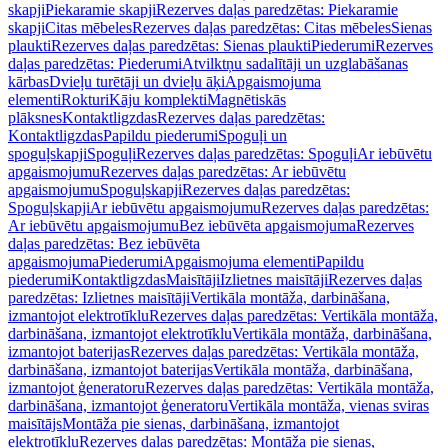
skapji
Piekaramie skapji
Rezerves daļas paredzētas: Piekaramie
skapji
Citas mēbeles
Rezerves daļas paredzētas: Citas mēbeles
Sienas
plaukti
Rezerves daļas paredzētas: Sienas plaukti
Piederumi
Rezerves
daļas paredzētas: Piederumi
Atvilktņu sadalītāji un uzglabāšanas
kārbas
Dvieļu turētāji un dvieļu āķi
Apgaismojuma
elementi
Rokturi
Kāju komplekti
Magnētiskās
plāksnes
Kontaktligzdas
Rezerves daļas paredzētas:
Kontaktligzdas
Papildu piederumi
Spoguļi un
spoguļskapji
Spoguļi
Rezerves daļas paredzētas: Spoguļi
Ar iebūvētu
apgaismojumu
Rezerves daļas paredzētas: Ar iebūvētu
apgaismojumu
Spoguļskapji
Rezerves daļas paredzētas:
Spoguļskapji
Ar iebūvētu apgaismojumu
Rezerves daļas paredzētas:
Ar iebūvētu apgaismojumu
Bez iebūvēta apgaismojuma
Rezerves
daļas paredzētas: Bez iebūvēta
apgaismojuma
Piederumi
Apgaismojuma elementi
Papildu
piederumi
Kontaktligzdas
Maisītāji
Izlietnes maisītāji
Rezerves daļas
paredzētas: Izlietnes maisītāji
Vertikāla montāža, darbināšana,
izmantojot elektrotīklu
Rezerves daļas paredzētas: Vertikāla montāža,
darbināšana, izmantojot elektrotīklu
Vertikāla montāža, darbināšana,
izmantojot baterijas
Rezerves daļas paredzētas: Vertikāla montāža,
darbināšana, izmantojot baterijas
Vertikāla montāža, darbināšana,
izmantojot ģeneratoru
Rezerves daļas paredzētas: Vertikāla montāža,
darbināšana, izmantojot ģeneratoru
Vertikāla montāža, vienas sviras
maisītājs
Montāža pie sienas, darbināšana, izmantojot
elektrotīklu
Rezerves daļas paredzētas: Montāža pie sienas,