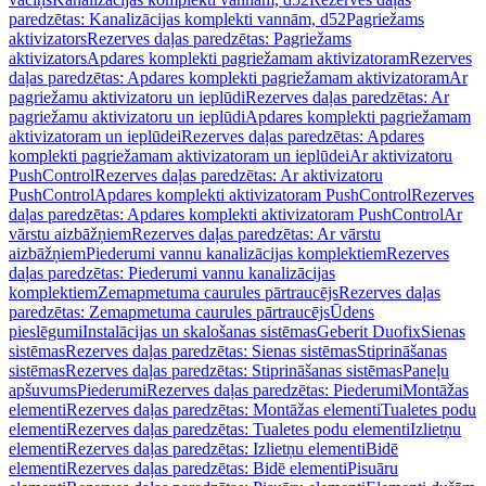
paredzētas: Kanalizācijas komplekti vannām, d52
Pagriežams
aktivizators
Rezerves daļas paredzētas: Pagriežams
aktivizators
Apdares komplekti pagriežamam aktivizatoram
Rezerves
daļas paredzētas: Apdares komplekti pagriežamam aktivizatoram
Ar
pagriežamu aktivizatoru un ieplūdi
Rezerves daļas paredzētas: Ar
pagriežamu aktivizatoru un ieplūdi
Apdares komplekti pagriežamam
aktivizatoram un ieplūdei
Rezerves daļas paredzētas: Apdares
komplekti pagriežamam aktivizatoram un ieplūdei
Ar aktivizatoru
PushControl
Rezerves daļas paredzētas: Ar aktivizatoru
PushControl
Apdares komplekti aktivizatoram PushControl
Rezerves
daļas paredzētas: Apdares komplekti aktivizatoram PushControl
Ar
vārstu aizbāžņiem
Rezerves daļas paredzētas: Ar vārstu
aizbāžņiem
Piederumi vannu kanalizācijas komplektiem
Rezerves
daļas paredzētas: Piederumi vannu kanalizācijas
komplektiem
Zemapmetuma caurules pārtraucējs
Rezerves daļas
paredzētas: Zemapmetuma caurules pārtraucējs
Ūdens
pieslēgumi
Instalācijas un skalošanas sistēmas
Geberit Duofix
Sienas
sistēmas
Rezerves daļas paredzētas: Sienas sistēmas
Stiprināšanas
sistēmas
Rezerves daļas paredzētas: Stiprināšanas sistēmas
Paneļu
apšuvums
Piederumi
Rezerves daļas paredzētas: Piederumi
Montāžas
elementi
Rezerves daļas paredzētas: Montāžas elementi
Tualetes podu
elementi
Rezerves daļas paredzētas: Tualetes podu elementi
Izlietņu
elementi
Rezerves daļas paredzētas: Izlietņu elementi
Bidē
elementi
Rezerves daļas paredzētas: Bidē elementi
Pisuāru