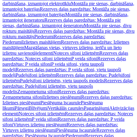
darbināšana, izmantojot elektrotīklu
Montāža pie sienas, darbināšana,
izmantojot baterijas
Rezerves daļas paredzētas: Montāža pie sienas,
darbināšana, izmantojot baterijas
Montāža pie sienas, darbināšana,
izmantojot ģeneratoru
Rezerves daļas paredzētas: Montāža pie
sienas, darbināšana, izmantojot ģeneratoru
Montāža pie sienas, divu
rokturu maisītājs
Rezerves daļas paredzētas: Montāža pie sienas, divu
rokturu maisītājs
Piederumi
Rezerves daļas paredzētas:
Piederumi
Izlietnes maisītājiem
Rezerves daļas paredzētas: Izlietnes
maisītājiem
Mazgāšanas vietas, virtuves izlietņu, ierīču un lieto
izlietņu savienotājelementi
Noteces sifoni izlietnēm
Rezerves daļas
paredzētas: Noteces sifoni izlietnēm
P veida sifoni
Rezerves daļas
paredzētas: P veida sifoni
P veida sifoni, vietu taupoši
modeļi
Rezerves daļas paredzētas: P veida sifoni, vietu taupoši
modeļi
Pudeļsifoni izlietnēm
Rezerves daļas paredzētas: Pudeļsifoni
izlietnēm
Pudeļsifoni izlietnēm, vietu taupošs modelis
Rezerves daļas
paredzētas: Pudeļsifoni izlietnēm, vietu taupošs
modelis
Zemapmetuma sifoni
Rezerves daļas paredzētas:
Zemapmetuma sifoni
Izlietnes pieslēgumi
Rezerves daļas paredzētas:
Izlietnes pieslēgumi
Pieslēguma īscaurule
Pieslēguma
līkumi
Pārsegi
Blīvējumi
Vertikālās caurules
Pagarinājumi
Aktivizācijas
elementi
Noteces sifoni izlietnēm
Rezerves daļas paredzētas: Noteces
sifoni izlietnēm
P veida sifoni
Rezerves daļas paredzētas: P veida
sifoni
Virtuves izlietņu pieslēgumi
Rezerves daļas paredzētas:
Virtuves izlietņu pieslēgumi
Pieslēguma īscaurule
Rezerves daļas
paredzētas: Pieslēguma īscaurule
Piederumi
Rezerves daļas