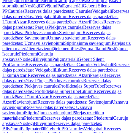
Pieslēguma līkumi
Piederumi
Cauruļu apskavas
Cauruļu apskavu
stiprinājumi
Noslēgi
Blīvējumi
Palīgmateriāli
Geberit Silent-
PP
Caurules
Rezerves daļas paredzētas: Caurules
Veidgabali
Rezerves
daļas paredzētas: Veidgabali
Līkumi
Rezerves daļas paredzētas:
Līkumi
Atzari
Rezerves daļas paredzētas: Atzari
Pārejas
Rezerves
daļas paredzētas: Pārejas
Piekļuves caurules
Rezerves daļas
paredzētas: Piekļuves caurules
Savienojumi
Rezerves daļas
paredzētas: Savienojumi
Uzmavu savienojumi
Rezerves daļas
paredzētas: Uzmavu savienojumi
Stiprinājuma savienojumi
Pārejas uz
citiem materiāliem
Savienotājelementi
Pieslēguma līkumi
Pieslēguma
īscaurule
Piederumi
Cauruļu
apskavas
Noslēgi
Blīvējumi
Palīgmateriāli
Geberit Silent-
Pro
Caurules
Rezerves daļas paredzētas: Caurules
Veidgabali
Rezerves
daļas paredzētas: Veidgabali
Līkumi
Rezerves daļas paredzētas:
Līkumi
Atzari
Rezerves daļas paredzētas: Atzari
Pārejas
Rezerves
daļas paredzētas: Pārejas
Piekļuves caurules
Rezerves daļas
paredzētas: Piekļuves caurules
Profildetaļas SuperTube
Rezerves
daļas paredzētas: Profildetaļas SuperTube
Līkumi
Rezerves daļas
paredzētas: Līkumi
Atzari
Rezerves daļas paredzētas:
Atzari
Savienojumi
Rezerves daļas paredzētas: Savienojumi
Uzmavu
savienojumi
Rezerves daļas paredzētas: Uzmavu
savienojumi
Stiprinājuma savienojumi
Pārejas uz citiem
materiāliem
Piederumi
Rezerves daļas paredzētas: Piederumi
Cauruļu
apskavas
Noslēgi
Blīvējumi
Rezerves daļas paredzētas:
Blīvējumi
Palīgmateriāli
Geberit PE
Caurules
Veidgabali
Rezerves