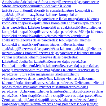
Atbalstkājas
Atbalstkājas
Sifona aizsegi
Rezerves daļas paredzētas:
Sifona aizsegi
Piederumi
Izplūdes vāciņš
Dvieļu
turētājs
Stiprinājumi
Dekoratīvās apmales
Izlietnes komplekti ar
apakšskapi
Roku mazgāšanas izlietnes komplekti ar
apakšskapi
Rezerves daļas paredzētas: Roku mazgāšanas izlietnes
komplekti ar apakšskapi
Izlietnes komplekti ar apakšskapi
Rezerves
daļas paredzētas: Izlietnes komplekti ar apakšskapi
Mēbeļu izlietnes
komplekti ar apakšskapi
Rezerves daļas paredzētas: Mēbeļu izlietnes
komplekti ar apakšskapi
Iebūvējamas izlietnes komplekti ar
apakšskapi
Rezerves daļas paredzētas: Iebūvējamas izlietnes
komplekti ar apakšskapi
Vannas istabas mēbeles
Izlietņu
apakšskapji
Rezerves daļas paredzētas: Izlietņu apakšskapji
Izlietnes
mazām vannas istabām
Rezerves daļas paredzētas: Izlietnes mazām
vannas istabām
Izlietnēm
Rezerves daļas paredzētas:
Izlietnēm
Dubultajām izlietnēm
Rezerves daļas paredzētas:
Dubultajām izlietnēm
Mēbeļu izlietnēm
Rezerves daļas paredzētas:
Mēbeļu izlietnēm
Stūra roku mazgāšanas izlietnēm
Rezerves daļas
paredzētas: Stūra roku mazgāšanas izlietnēm
Izlietņu
virsmas
Rezerves daļas paredzētas: Izlietņu virsmas
Uzliekamai
izlietnei bļodas formā
Rezerves daļas paredzētas: Uzliekamai izlietnei
bļodas formā
Uzliekamai izlietnei taisnstūra
Rezerves daļas
paredzētas: Uzliekamai izlietnei taisnstūra
Sānu skapji
Rezerves daļas
paredzētas: Sānu skapji
Zemi sānu skapji
Rezerves daļas paredzētas:
Zemi sānu skapji
Augsti skapji
Rezerves daļas paredzētas: Augsti
skapji
Vidēji augsti skapji
Rezerves daļas paredzētas: Vidēji augsti