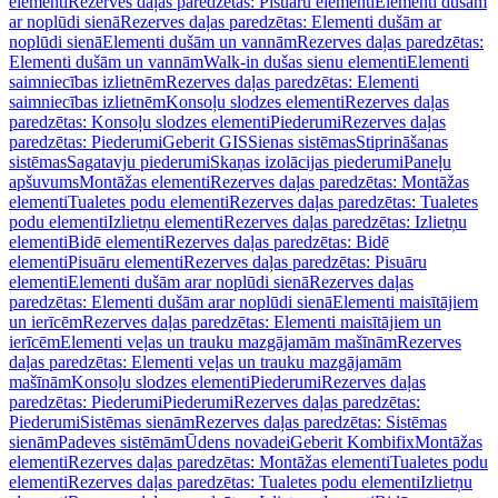
elementi
Rezerves daļas paredzētas: Pisuāru elementi
Elementi dušām
ar noplūdi sienā
Rezerves daļas paredzētas: Elementi dušām ar
noplūdi sienā
Elementi dušām un vannām
Rezerves daļas paredzētas:
Elementi dušām un vannām
Walk-in dušas sienu elementi
Elementi
saimniecības izlietnēm
Rezerves daļas paredzētas: Elementi
saimniecības izlietnēm
Konsoļu slodzes elementi
Rezerves daļas
paredzētas: Konsoļu slodzes elementi
Piederumi
Rezerves daļas
paredzētas: Piederumi
Geberit GIS
Sienas sistēmas
Stiprināšanas
sistēmas
Sagatavju piederumi
Skaņas izolācijas piederumi
Paneļu
apšuvums
Montāžas elementi
Rezerves daļas paredzētas: Montāžas
elementi
Tualetes podu elementi
Rezerves daļas paredzētas: Tualetes
podu elementi
Izlietņu elementi
Rezerves daļas paredzētas: Izlietņu
elementi
Bidē elementi
Rezerves daļas paredzētas: Bidē
elementi
Pisuāru elementi
Rezerves daļas paredzētas: Pisuāru
elementi
Elementi dušām arar noplūdi sienā
Rezerves daļas
paredzētas: Elementi dušām arar noplūdi sienā
Elementi maisītājiem
un ierīcēm
Rezerves daļas paredzētas: Elementi maisītājiem un
ierīcēm
Elementi veļas un trauku mazgājamām mašīnām
Rezerves
daļas paredzētas: Elementi veļas un trauku mazgājamām
mašīnām
Konsoļu slodzes elementi
Piederumi
Rezerves daļas
paredzētas: Piederumi
Piederumi
Rezerves daļas paredzētas:
Piederumi
Sistēmas sienām
Rezerves daļas paredzētas: Sistēmas
sienām
Padeves sistēmām
Ūdens novadei
Geberit Kombifix
Montāžas
elementi
Rezerves daļas paredzētas: Montāžas elementi
Tualetes podu
elementi
Rezerves daļas paredzētas: Tualetes podu elementi
Izlietņu