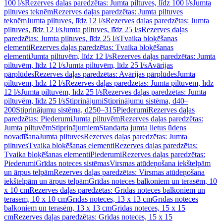
100 l/s
Rezerves daļas paredzētas: Jumta piltuves, līdz 100 l/s
Jumta
piltuves teknēm
Rezerves daļas paredzētas: Jumta piltuves
teknēm
Jumta piltuves, līdz 12 l/s
Rezerves daļas paredzētas: Jumta
piltuves, līdz 12 l/s
Jumta piltuves, līdz 25 l/s
Rezerves daļas
paredzētas: Jumta piltuves, līdz 25 l/s
Tvaika bloķēšanas
elementi
Rezerves daļas paredzētas: Tvaika bloķēšanas
elementi
Jumta piltuvēm, līdz 12 l/s
Rezerves daļas paredzētas: Jumta
piltuvēm, līdz 12 l/s
Jumta piltuvēm, līdz 25 l/s
Avārijas
pārplūdes
Rezerves daļas paredzētas: Avārijas pārplūdes
Jumta
piltuvēm, līdz 12 l/s
Rezerves daļas paredzētas: Jumta piltuvēm, līdz
12 l/s
Jumta piltuvēm, līdz 25 l/s
Rezerves daļas paredzētas: Jumta
piltuvēm, līdz 25 l/s
Stiprinājumi
Stiprinājumu sistēma, d40–
200
Stiprinājumu sistēma, d250–315
Piederumi
Rezerves daļas
paredzētas: Piederumi
Jumta piltuvēm
Rezerves daļas paredzētas:
Jumta piltuvēm
Stiprinājumiem
Standarta jumta lietus ūdens
novadīšana
Jumta piltuves
Rezerves daļas paredzētas: Jumta
piltuves
Tvaika bloķēšanas elementi
Rezerves daļas paredzētas:
Tvaika bloķēšanas elementi
Piederumi
Rezerves daļas paredzētas:
Piederumi
Grīdas noteces sistēmas
Virsmas atūdeņošana iekštelpām
un ārpus telpām
Rezerves daļas paredzētas: Virsmas atūdeņošana
iekštelpām un ārpus telpām
Grīdas noteces balkoniem un terasēm, 10
x 10 cm
Rezerves daļas paredzētas: Grīdas noteces balkoniem un
terasēm, 10 x 10 cm
Grīdas noteces, 13 x 13 cm
Grīdas noteces
balkoniem un terasēm, 13 x 13 cm
Grīdas noteces, 15 x 15
cm
Rezerves daļas paredzētas: Grīdas noteces, 15 x 15