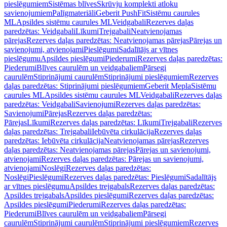
pieslēgumiem
Sistēmas blīves
Skrūvju komplekti atloku
savienojumiem
Palīgmateriāli
Geberit PushFit
Sistēmu caurules
ML
Apsildes sistēmu caurules ML
Veidgabali
Rezerves daļas
paredzētas: Veidgabali
Līkumi
Trejgabali
Neatvienojamas
pārejas
Rezerves daļas paredzētas: Neatvienojamas pārejas
Pārejas un
savienojumi, atvienojami
Pieslēgumi
Sadalītājs ar vītnes
pieslēgumu
Apsildes pieslēgumi
Piederumi
Rezerves daļas paredzētas:
Piederumi
Blīves caurulēm un veidgabaliem
Pārsegi
caurulēm
Stiprinājumi caurulēm
Stiprinājumi pieslēgumiem
Rezerves
daļas paredzētas: Stiprinājumi pieslēgumiem
Geberit Mepla
Sistēmu
caurules ML
Apsildes sistēmu caurules ML
Veidgabali
Rezerves daļas
paredzētas: Veidgabali
Savienojumi
Rezerves daļas paredzētas:
Savienojumi
Pārejas
Rezerves daļas paredzētas:
Pārejas
Līkumi
Rezerves daļas paredzētas: Līkumi
Trejgabali
Rezerves
daļas paredzētas: Trejgabali
Iebūvēta cirkulācija
Rezerves daļas
paredzētas: Iebūvēta cirkulācija
Neatvienojamas pārejas
Rezerves
daļas paredzētas: Neatvienojamas pārejas
Pārejas un savienojumi,
atvienojami
Rezerves daļas paredzētas: Pārejas un savienojumi,
atvienojami
Noslēgi
Rezerves daļas paredzētas:
Noslēgi
Pieslēgumi
Rezerves daļas paredzētas: Pieslēgumi
Sadalītājs
ar vītnes pieslēgumu
Apsildes trejgabals
Rezerves daļas paredzētas:
Apsildes trejgabals
Apsildes pieslēgumi
Rezerves daļas paredzētas:
Apsildes pieslēgumi
Piederumi
Rezerves daļas paredzētas:
Piederumi
Blīves caurulēm un veidgabaliem
Pārsegi
caurulēm
Stiprinājumi caurulēm
Stiprinājumi pieslēgumiem
Rezerves