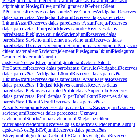
Pieslēguma līkumi
Piederumi
Cauruļu apskavas
Cauruļu apskavu
stiprinājumi
Noslēgi
Blīvējumi
Palīgmateriāli
Geberit Silent-
PP
Caurules
Rezerves daļas paredzētas: Caurules
Veidgabali
Rezerves
daļas paredzētas: Veidgabali
Līkumi
Rezerves daļas paredzētas:
Līkumi
Atzari
Rezerves daļas paredzētas: Atzari
Pārejas
Rezerves
daļas paredzētas: Pārejas
Piekļuves caurules
Rezerves daļas
paredzētas: Piekļuves caurules
Savienojumi
Rezerves daļas
paredzētas: Savienojumi
Uzmavu savienojumi
Rezerves daļas
paredzētas: Uzmavu savienojumi
Stiprinājuma savienojumi
Pārejas uz
citiem materiāliem
Savienotājelementi
Pieslēguma līkumi
Pieslēguma
īscaurule
Piederumi
Cauruļu
apskavas
Noslēgi
Blīvējumi
Palīgmateriāli
Geberit Silent-
Pro
Caurules
Rezerves daļas paredzētas: Caurules
Veidgabali
Rezerves
daļas paredzētas: Veidgabali
Līkumi
Rezerves daļas paredzētas:
Līkumi
Atzari
Rezerves daļas paredzētas: Atzari
Pārejas
Rezerves
daļas paredzētas: Pārejas
Piekļuves caurules
Rezerves daļas
paredzētas: Piekļuves caurules
Profildetaļas SuperTube
Rezerves
daļas paredzētas: Profildetaļas SuperTube
Līkumi
Rezerves daļas
paredzētas: Līkumi
Atzari
Rezerves daļas paredzētas:
Atzari
Savienojumi
Rezerves daļas paredzētas: Savienojumi
Uzmavu
savienojumi
Rezerves daļas paredzētas: Uzmavu
savienojumi
Stiprinājuma savienojumi
Pārejas uz citiem
materiāliem
Piederumi
Rezerves daļas paredzētas: Piederumi
Cauruļu
apskavas
Noslēgi
Blīvējumi
Rezerves daļas paredzētas:
Blīvējumi
Palīgmateriāli
Geberit PE
Caurules
Veidgabali
Rezerves