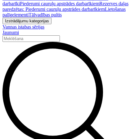
darbarīki
Piederumi cauruļu apstrādes darbarīkiem
Rezerves daļas
paredzētas: Piederumi cauruļu apstrādes darbarīkiem
Lietošanas
palīgelementi
Tālvadības pultis
Izstrādājumu kategorijas
Vannas istabas sērijas
Jaunumi