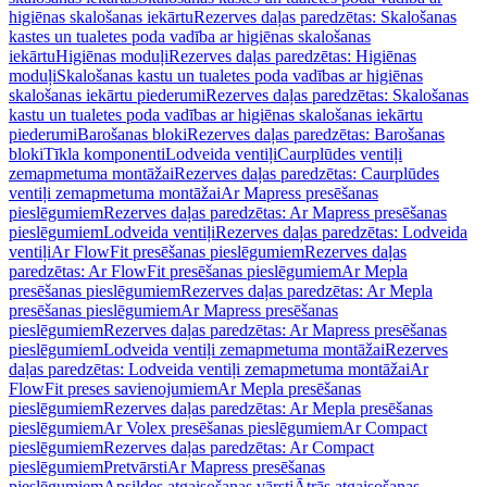
higiēnas skalošanas iekārtu
Rezerves daļas paredzētas: Skalošanas
kastes un tualetes poda vadība ar higiēnas skalošanas
iekārtu
Higiēnas moduļi
Rezerves daļas paredzētas: Higiēnas
moduļi
Skalošanas kastu un tualetes poda vadības ar higiēnas
skalošanas iekārtu piederumi
Rezerves daļas paredzētas: Skalošanas
kastu un tualetes poda vadības ar higiēnas skalošanas iekārtu
piederumi
Barošanas bloki
Rezerves daļas paredzētas: Barošanas
bloki
Tīkla komponenti
Lodveida ventiļi
Caurplūdes ventiļi
zemapmetuma montāžai
Rezerves daļas paredzētas: Caurplūdes
ventiļi zemapmetuma montāžai
Ar Mapress presēšanas
pieslēgumiem
Rezerves daļas paredzētas: Ar Mapress presēšanas
pieslēgumiem
Lodveida ventiļi
Rezerves daļas paredzētas: Lodveida
ventiļi
Ar FlowFit presēšanas pieslēgumiem
Rezerves daļas
paredzētas: Ar FlowFit presēšanas pieslēgumiem
Ar Mepla
presēšanas pieslēgumiem
Rezerves daļas paredzētas: Ar Mepla
presēšanas pieslēgumiem
Ar Mapress presēšanas
pieslēgumiem
Rezerves daļas paredzētas: Ar Mapress presēšanas
pieslēgumiem
Lodveida ventiļi zemapmetuma montāžai
Rezerves
daļas paredzētas: Lodveida ventiļi zemapmetuma montāžai
Ar
FlowFit preses savienojumiem
Ar Mepla presēšanas
pieslēgumiem
Rezerves daļas paredzētas: Ar Mepla presēšanas
pieslēgumiem
Ar Volex presēšanas pieslēgumiem
Ar Compact
pieslēgumiem
Rezerves daļas paredzētas: Ar Compact
pieslēgumiem
Pretvārsti
Ar Mapress presēšanas
pieslēgumiem
Apsildes atgaisošanas vārsti
Ātrās atgaisošanas