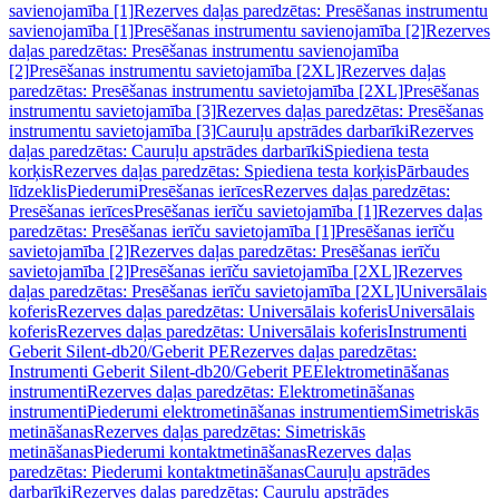
savienojamība [1]
Rezerves daļas paredzētas: Presēšanas instrumentu
savienojamība [1]
Presēšanas instrumentu savienojamība [2]
Rezerves
daļas paredzētas: Presēšanas instrumentu savienojamība
[2]
Presēšanas instrumentu savietojamība [2XL]
Rezerves daļas
paredzētas: Presēšanas instrumentu savietojamība [2XL]
Presēšanas
instrumentu savietojamība [3]
Rezerves daļas paredzētas: Presēšanas
instrumentu savietojamība [3]
Cauruļu apstrādes darbarīki
Rezerves
daļas paredzētas: Cauruļu apstrādes darbarīki
Spiediena testa
korķis
Rezerves daļas paredzētas: Spiediena testa korķis
Pārbaudes
līdzeklis
Piederumi
Presēšanas ierīces
Rezerves daļas paredzētas:
Presēšanas ierīces
Presēšanas ierīču savietojamība [1]
Rezerves daļas
paredzētas: Presēšanas ierīču savietojamība [1]
Presēšanas ierīču
savietojamība [2]
Rezerves daļas paredzētas: Presēšanas ierīču
savietojamība [2]
Presēšanas ierīču savietojamība [2XL]
Rezerves
daļas paredzētas: Presēšanas ierīču savietojamība [2XL]
Universālais
koferis
Rezerves daļas paredzētas: Universālais koferis
Universālais
koferis
Rezerves daļas paredzētas: Universālais koferis
Instrumenti
Geberit Silent-db20/Geberit PE
Rezerves daļas paredzētas:
Instrumenti Geberit Silent-db20/Geberit PE
Elektrometināšanas
instrumenti
Rezerves daļas paredzētas: Elektrometināšanas
instrumenti
Piederumi elektrometināšanas instrumentiem
Simetriskās
metināšanas
Rezerves daļas paredzētas: Simetriskās
metināšanas
Piederumi kontaktmetināšanas
Rezerves daļas
paredzētas: Piederumi kontaktmetināšanas
Cauruļu apstrādes
darbarīki
Rezerves daļas paredzētas: Cauruļu apstrādes