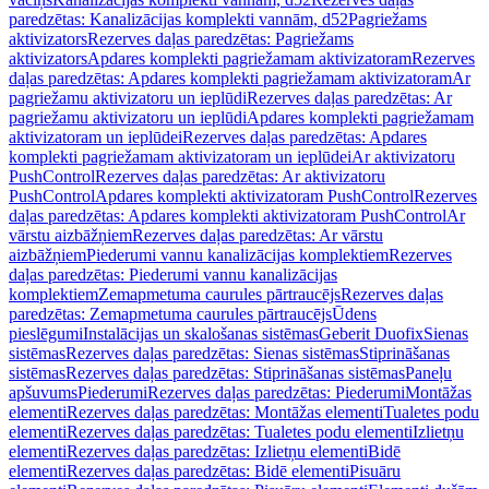
paredzētas: Kanalizācijas komplekti vannām, d52
Pagriežams
aktivizators
Rezerves daļas paredzētas: Pagriežams
aktivizators
Apdares komplekti pagriežamam aktivizatoram
Rezerves
daļas paredzētas: Apdares komplekti pagriežamam aktivizatoram
Ar
pagriežamu aktivizatoru un ieplūdi
Rezerves daļas paredzētas: Ar
pagriežamu aktivizatoru un ieplūdi
Apdares komplekti pagriežamam
aktivizatoram un ieplūdei
Rezerves daļas paredzētas: Apdares
komplekti pagriežamam aktivizatoram un ieplūdei
Ar aktivizatoru
PushControl
Rezerves daļas paredzētas: Ar aktivizatoru
PushControl
Apdares komplekti aktivizatoram PushControl
Rezerves
daļas paredzētas: Apdares komplekti aktivizatoram PushControl
Ar
vārstu aizbāžņiem
Rezerves daļas paredzētas: Ar vārstu
aizbāžņiem
Piederumi vannu kanalizācijas komplektiem
Rezerves
daļas paredzētas: Piederumi vannu kanalizācijas
komplektiem
Zemapmetuma caurules pārtraucējs
Rezerves daļas
paredzētas: Zemapmetuma caurules pārtraucējs
Ūdens
pieslēgumi
Instalācijas un skalošanas sistēmas
Geberit Duofix
Sienas
sistēmas
Rezerves daļas paredzētas: Sienas sistēmas
Stiprināšanas
sistēmas
Rezerves daļas paredzētas: Stiprināšanas sistēmas
Paneļu
apšuvums
Piederumi
Rezerves daļas paredzētas: Piederumi
Montāžas
elementi
Rezerves daļas paredzētas: Montāžas elementi
Tualetes podu
elementi
Rezerves daļas paredzētas: Tualetes podu elementi
Izlietņu
elementi
Rezerves daļas paredzētas: Izlietņu elementi
Bidē
elementi
Rezerves daļas paredzētas: Bidē elementi
Pisuāru