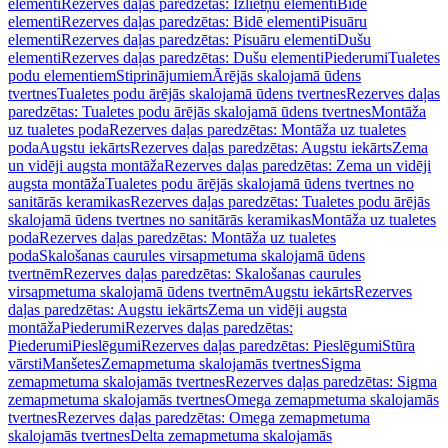
elementi
Rezerves daļas paredzētas: Izlietņu elementi
Bidē
elementi
Rezerves daļas paredzētas: Bidē elementi
Pisuāru
elementi
Rezerves daļas paredzētas: Pisuāru elementi
Dušu
elementi
Rezerves daļas paredzētas: Dušu elementi
Piederumi
Tualetes
podu elementiem
Stiprinājumiem
Ārējās skalojamā ūdens
tvertnes
Tualetes podu ārējās skalojamā ūdens tvertnes
Rezerves daļas
paredzētas: Tualetes podu ārējās skalojamā ūdens tvertnes
Montāža
uz tualetes poda
Rezerves daļas paredzētas: Montāža uz tualetes
poda
Augstu iekārts
Rezerves daļas paredzētas: Augstu iekārts
Zema
un vidēji augsta montāža
Rezerves daļas paredzētas: Zema un vidēji
augsta montāža
Tualetes podu ārējās skalojamā ūdens tvertnes no
sanitārās keramikas
Rezerves daļas paredzētas: Tualetes podu ārējās
skalojamā ūdens tvertnes no sanitārās keramikas
Montāža uz tualetes
poda
Rezerves daļas paredzētas: Montāža uz tualetes
poda
Skalošanas caurules virsapmetuma skalojamā ūdens
tvertnēm
Rezerves daļas paredzētas: Skalošanas caurules
virsapmetuma skalojamā ūdens tvertnēm
Augstu iekārts
Rezerves
daļas paredzētas: Augstu iekārts
Zema un vidēji augsta
montāža
Piederumi
Rezerves daļas paredzētas:
Piederumi
Pieslēgumi
Rezerves daļas paredzētas: Pieslēgumi
Stūra
vārsti
Manšetes
Zemapmetuma skalojamās tvertnes
Sigma
zemapmetuma skalojamās tvertnes
Rezerves daļas paredzētas: Sigma
zemapmetuma skalojamās tvertnes
Omega zemapmetuma skalojamās
tvertnes
Rezerves daļas paredzētas: Omega zemapmetuma
skalojamās tvertnes
Delta zemapmetuma skalojamās