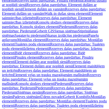
elementi
Rezerves daļas paredzētas: Pisuāru elementi
Elementi dušām
ar noplūdi sienā
Rezerves daļas paredzētas: Elementi dušām ar
noplūdi sienā
Elementi dušām un vannām
Rezerves daļas paredzētas:
Elementi dušām un vannām
Walk-in dušas sienu elementi
Elementi
saimniecības izlietnēm
Rezerves daļas paredzētas: Elementi
saimniecības izlietnēm
Konsoļu slodzes elementi
Rezerves daļas
paredzētas: Konsoļu slodzes elementi
Piederumi
Rezerves daļas
paredzētas: Piederumi
Geberit GIS
Sienas sistēmas
Stiprināšanas
sistēmas
Sagatavju piederumi
Skaņas izolācijas piederumi
Paneļu
apšuvums
Montāžas elementi
Rezerves daļas paredzētas: Montāžas
elementi
Tualetes podu elementi
Rezerves daļas paredzētas: Tualetes
podu elementi
Izlietņu elementi
Rezerves daļas paredzētas: Izlietņu
elementi
Bidē elementi
Rezerves daļas paredzētas: Bidē
elementi
Pisuāru elementi
Rezerves daļas paredzētas: Pisuāru
elementi
Elementi dušām arar noplūdi sienā
Rezerves daļas
paredzētas: Elementi dušām arar noplūdi sienā
Elementi maisītājiem
un ierīcēm
Rezerves daļas paredzētas: Elementi maisītājiem un
ierīcēm
Elementi veļas un trauku mazgājamām mašīnām
Rezerves
daļas paredzētas: Elementi veļas un trauku mazgājamām
mašīnām
Konsoļu slodzes elementi
Piederumi
Rezerves daļas
paredzētas: Piederumi
Piederumi
Rezerves daļas paredzētas:
Piederumi
Sistēmas sienām
Rezerves daļas paredzētas: Sistēmas
sienām
Padeves sistēmām
Ūdens novadei
Geberit Kombifix
Montāžas
elementi
Rezerves daļas paredzētas: Montāžas elementi
Tualetes podu
elementi
Rezerves daļas paredzētas: Tualetes podu elementi
Izlietņu