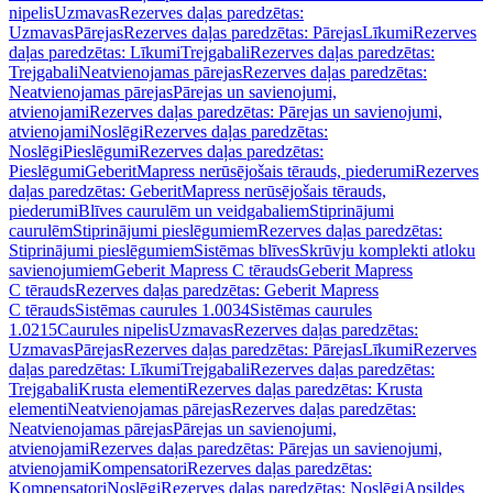
nipelis
Uzmavas
Rezerves daļas paredzētas:
Uzmavas
Pārejas
Rezerves daļas paredzētas: Pārejas
Līkumi
Rezerves
daļas paredzētas: Līkumi
Trejgabali
Rezerves daļas paredzētas:
Trejgabali
Neatvienojamas pārejas
Rezerves daļas paredzētas:
Neatvienojamas pārejas
Pārejas un savienojumi,
atvienojami
Rezerves daļas paredzētas: Pārejas un savienojumi,
atvienojami
Noslēgi
Rezerves daļas paredzētas:
Noslēgi
Pieslēgumi
Rezerves daļas paredzētas:
Pieslēgumi
GeberitMapress nerūsējošais tērauds, piederumi
Rezerves
daļas paredzētas: GeberitMapress nerūsējošais tērauds,
piederumi
Blīves caurulēm un veidgabaliem
Stiprinājumi
caurulēm
Stiprinājumi pieslēgumiem
Rezerves daļas paredzētas:
Stiprinājumi pieslēgumiem
Sistēmas blīves
Skrūvju komplekti atloku
savienojumiem
Geberit Mapress C tērauds
Geberit Mapress
C tērauds
Rezerves daļas paredzētas: Geberit Mapress
C tērauds
Sistēmas caurules 1.0034
Sistēmas caurules
1.0215
Caurules nipelis
Uzmavas
Rezerves daļas paredzētas:
Uzmavas
Pārejas
Rezerves daļas paredzētas: Pārejas
Līkumi
Rezerves
daļas paredzētas: Līkumi
Trejgabali
Rezerves daļas paredzētas:
Trejgabali
Krusta elementi
Rezerves daļas paredzētas: Krusta
elementi
Neatvienojamas pārejas
Rezerves daļas paredzētas:
Neatvienojamas pārejas
Pārejas un savienojumi,
atvienojami
Rezerves daļas paredzētas: Pārejas un savienojumi,
atvienojami
Kompensatori
Rezerves daļas paredzētas:
Kompensatori
Noslēgi
Rezerves daļas paredzētas: Noslēgi
Apsildes