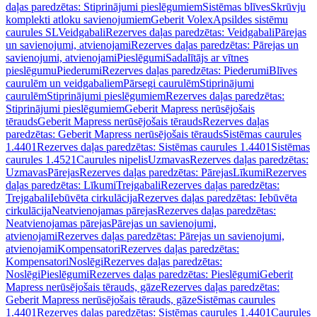
daļas paredzētas: Stiprinājumi pieslēgumiem
Sistēmas blīves
Skrūvju
komplekti atloku savienojumiem
Geberit Volex
Apsildes sistēmu
caurules SL
Veidgabali
Rezerves daļas paredzētas: Veidgabali
Pārejas
un savienojumi, atvienojami
Rezerves daļas paredzētas: Pārejas un
savienojumi, atvienojami
Pieslēgumi
Sadalītājs ar vītnes
pieslēgumu
Piederumi
Rezerves daļas paredzētas: Piederumi
Blīves
caurulēm un veidgabaliem
Pārsegi caurulēm
Stiprinājumi
caurulēm
Stiprinājumi pieslēgumiem
Rezerves daļas paredzētas:
Stiprinājumi pieslēgumiem
Geberit Mapress nerūsējošais
tērauds
Geberit Mapress nerūsējošais tērauds
Rezerves daļas
paredzētas: Geberit Mapress nerūsējošais tērauds
Sistēmas caurules
1.4401
Rezerves daļas paredzētas: Sistēmas caurules 1.4401
Sistēmas
caurules 1.4521
Caurules nipelis
Uzmavas
Rezerves daļas paredzētas:
Uzmavas
Pārejas
Rezerves daļas paredzētas: Pārejas
Līkumi
Rezerves
daļas paredzētas: Līkumi
Trejgabali
Rezerves daļas paredzētas:
Trejgabali
Iebūvēta cirkulācija
Rezerves daļas paredzētas: Iebūvēta
cirkulācija
Neatvienojamas pārejas
Rezerves daļas paredzētas:
Neatvienojamas pārejas
Pārejas un savienojumi,
atvienojami
Rezerves daļas paredzētas: Pārejas un savienojumi,
atvienojami
Kompensatori
Rezerves daļas paredzētas:
Kompensatori
Noslēgi
Rezerves daļas paredzētas:
Noslēgi
Pieslēgumi
Rezerves daļas paredzētas: Pieslēgumi
Geberit
Mapress nerūsējošais tērauds, gāze
Rezerves daļas paredzētas:
Geberit Mapress nerūsējošais tērauds, gāze
Sistēmas caurules
1.4401
Rezerves daļas paredzētas: Sistēmas caurules 1.4401
Caurules