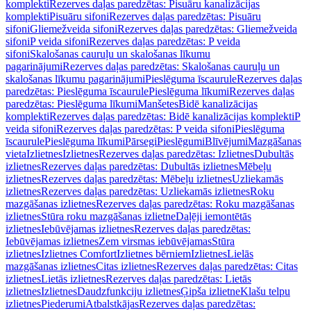
komplekti
Rezerves daļas paredzētas: Pisuāru kanalizācijas
komplekti
Pisuāru sifoni
Rezerves daļas paredzētas: Pisuāru
sifoni
Gliemežveida sifoni
Rezerves daļas paredzētas: Gliemežveida
sifoni
P veida sifoni
Rezerves daļas paredzētas: P veida
sifoni
Skalošanas cauruļu un skalošanas līkumu
pagarinājumi
Rezerves daļas paredzētas: Skalošanas cauruļu un
skalošanas līkumu pagarinājumi
Pieslēguma īscaurule
Rezerves daļas
paredzētas: Pieslēguma īscaurule
Pieslēguma līkumi
Rezerves daļas
paredzētas: Pieslēguma līkumi
Manšetes
Bidē kanalizācijas
komplekti
Rezerves daļas paredzētas: Bidē kanalizācijas komplekti
P
veida sifoni
Rezerves daļas paredzētas: P veida sifoni
Pieslēguma
īscaurule
Pieslēguma līkumi
Pārsegi
Pieslēgumi
Blīvējumi
Mazgāšanas
vieta
Izlietnes
Izlietnes
Rezerves daļas paredzētas: Izlietnes
Dubultās
izlietnes
Rezerves daļas paredzētas: Dubultās izlietnes
Mēbeļu
izlietnes
Rezerves daļas paredzētas: Mēbeļu izlietnes
Uzliekamās
izlietnes
Rezerves daļas paredzētas: Uzliekamās izlietnes
Roku
mazgāšanas izlietnes
Rezerves daļas paredzētas: Roku mazgāšanas
izlietnes
Stūra roku mazgāšanas izlietne
Daļēji iemontētās
izlietnes
Iebūvējamas izlietnes
Rezerves daļas paredzētas:
Iebūvējamas izlietnes
Zem virsmas iebūvējamas
Stūra
izlietnes
Izlietnes Comfort
Izlietnes bērniem
Izlietnes
Lielās
mazgāšanas izlietnes
Citas izlietnes
Rezerves daļas paredzētas: Citas
izlietnes
Lietās izlietnes
Rezerves daļas paredzētas: Lietās
izlietnes
Izlietnes
Daudzfunkciju izlietnes
Ģipša izlietne
Klašu telpu
izlietnes
Piederumi
Atbalstkājas
Rezerves daļas paredzētas: