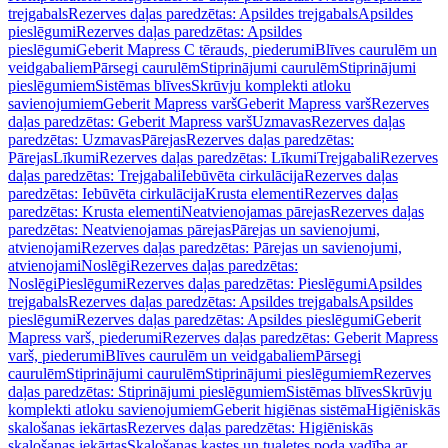
trejgabals
Rezerves daļas paredzētas: Apsildes trejgabals
Apsildes
pieslēgumi
Rezerves daļas paredzētas: Apsildes
pieslēgumi
Geberit Mapress C tērauds, piederumi
Blīves caurulēm un
veidgabaliem
Pārsegi caurulēm
Stiprinājumi caurulēm
Stiprinājumi
pieslēgumiem
Sistēmas blīves
Skrūvju komplekti atloku
savienojumiem
Geberit Mapress varš
Geberit Mapress varš
Rezerves
daļas paredzētas: Geberit Mapress varš
Uzmavas
Rezerves daļas
paredzētas: Uzmavas
Pārejas
Rezerves daļas paredzētas:
Pārejas
Līkumi
Rezerves daļas paredzētas: Līkumi
Trejgabali
Rezerves
daļas paredzētas: Trejgabali
Iebūvēta cirkulācija
Rezerves daļas
paredzētas: Iebūvēta cirkulācija
Krusta elementi
Rezerves daļas
paredzētas: Krusta elementi
Neatvienojamas pārejas
Rezerves daļas
paredzētas: Neatvienojamas pārejas
Pārejas un savienojumi,
atvienojami
Rezerves daļas paredzētas: Pārejas un savienojumi,
atvienojami
Noslēgi
Rezerves daļas paredzētas:
Noslēgi
Pieslēgumi
Rezerves daļas paredzētas: Pieslēgumi
Apsildes
trejgabals
Rezerves daļas paredzētas: Apsildes trejgabals
Apsildes
pieslēgumi
Rezerves daļas paredzētas: Apsildes pieslēgumi
Geberit
Mapress varš, piederumi
Rezerves daļas paredzētas: Geberit Mapress
varš, piederumi
Blīves caurulēm un veidgabaliem
Pārsegi
caurulēm
Stiprinājumi caurulēm
Stiprinājumi pieslēgumiem
Rezerves
daļas paredzētas: Stiprinājumi pieslēgumiem
Sistēmas blīves
Skrūvju
komplekti atloku savienojumiem
Geberit higiēnas sistēma
Higiēniskās
skalošanas iekārtas
Rezerves daļas paredzētas: Higiēniskās
skalošanas iekārtas
Skalošanas kastes un tualetes poda vadība ar