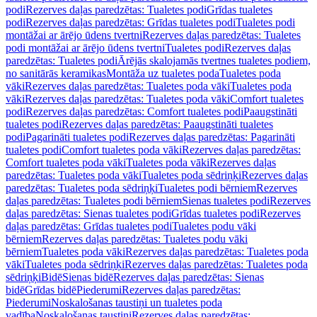
podi
Rezerves daļas paredzētas: Tualetes podi
Grīdas tualetes
podi
Rezerves daļas paredzētas: Grīdas tualetes podi
Tualetes podi
montāžai ar ārējo ūdens tvertni
Rezerves daļas paredzētas: Tualetes
podi montāžai ar ārējo ūdens tvertni
Tualetes podi
Rezerves daļas
paredzētas: Tualetes podi
Ārējās skalojamās tvertnes tualetes podiem,
no sanitārās keramikas
Montāža uz tualetes poda
Tualetes poda
vāki
Rezerves daļas paredzētas: Tualetes poda vāki
Tualetes poda
vāki
Rezerves daļas paredzētas: Tualetes poda vāki
Comfort tualetes
podi
Rezerves daļas paredzētas: Comfort tualetes podi
Paaugstināti
tualetes podi
Rezerves daļas paredzētas: Paaugstināti tualetes
podi
Pagarināti tualetes podi
Rezerves daļas paredzētas: Pagarināti
tualetes podi
Comfort tualetes poda vāki
Rezerves daļas paredzētas:
Comfort tualetes poda vāki
Tualetes poda vāki
Rezerves daļas
paredzētas: Tualetes poda vāki
Tualetes poda sēdriņķi
Rezerves daļas
paredzētas: Tualetes poda sēdriņķi
Tualetes podi bērniem
Rezerves
daļas paredzētas: Tualetes podi bērniem
Sienas tualetes podi
Rezerves
daļas paredzētas: Sienas tualetes podi
Grīdas tualetes podi
Rezerves
daļas paredzētas: Grīdas tualetes podi
Tualetes podu vāki
bērniem
Rezerves daļas paredzētas: Tualetes podu vāki
bērniem
Tualetes poda vāki
Rezerves daļas paredzētas: Tualetes poda
vāki
Tualetes poda sēdriņķi
Rezerves daļas paredzētas: Tualetes poda
sēdriņķi
Bidē
Sienas bidē
Rezerves daļas paredzētas: Sienas
bidē
Grīdas bidē
Piederumi
Rezerves daļas paredzētas:
Piederumi
Noskalošanas taustiņi un tualetes poda
vadība
Noskalošanas taustiņi
Rezerves daļas paredzētas: