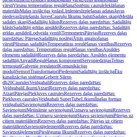
vārsti
Virsmu temperatūras regulēšana
Sistēmu caurule
Ieklāšanas
materiāls
Malas izolācijas joslas
Līmlentes
Izplešanas adatas
Javas
piedevas
Izplešanās šuves
Cauruļu līkumu balsti
Sadales skapji
Metāla
sadales skapji
Sadalītāju klāsts
Rezerves daļas paredzētas: Sadalītāju
klāsts
Sadalītāji grīdas apsildei
Rezerves daļas paredzētas: Sadalītāji
grīdas apsildei
Lodveida ventiļi
Termometrs
Pārejas
Rezerves daļas
paredzētas: Pārejas
Sadalītāju noslēgi
Ātrās atgaisošanas
vārsti
Plūsmas sadalītājs
Temperatūras regulēšanas vienības
Rezerves
daļas paredzētas: Temperatūras regulēšanas vienības
Apsildes
elementu sadalītāji
Rezerves daļas paredzētas: Apsildes elementu
sadalītāji
Apvadi
Regulēšanas komponenti
Servopiedziņas
Telpas
termostati
Galvenie regulatori
Komunikācijas
moduļi
Sensori
Transformatori
Piederumi
Sadalītāju izolācija
Ēku
kanalizācijas sistēmas
Geberit Silent-
db20
Caurules
Veidgabali
Rezerves daļas paredzētas:
Veidgabali
Līkumi
Atzari
Rezerves daļas paredzētas:
Atzari
Pārejas
Piekļuves caurules
Rezerves daļas paredzētas:
Piekļuves caurules
Veidgabali SuperTube
Līkumi
Īpašas formas
veidgabali
Savienojumi
Rezerves daļas paredzētas:
Savienojumi
Metināmie savienojumi
Uzmavu savienojumi
Rezerves
daļas paredzētas: Uzmavu savienojumi
Skavu savienojumi
Pārejas uz
citiem materiāliem
Rezerves daļas paredzētas: Pārejas uz citiem
materiāliem
Savienotājelementi
Rezerves daļas paredzētas:
Savienotājelementi
Pieslēguma līkumi
Rezerves daļas paredzētas: