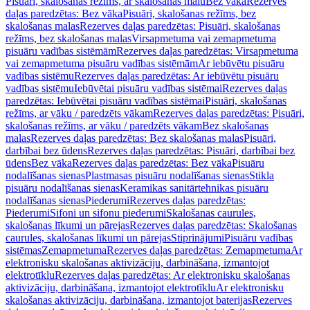
Pisuāri, skalošanas režīms, ar skalošanas malu
Bez vāka
Rezerves
daļas paredzētas: Bez vāka
Pisuāri, skalošanas režīms, bez
skalošanas malas
Rezerves daļas paredzētas: Pisuāri, skalošanas
režīms, bez skalošanas malas
Virsapmetuma vai zemapmetuma
pisuāru vadības sistēmām
Rezerves daļas paredzētas: Virsapmetuma
vai zemapmetuma pisuāru vadības sistēmām
Ar iebūvētu pisuāru
vadības sistēmu
Rezerves daļas paredzētas: Ar iebūvētu pisuāru
vadības sistēmu
Iebūvētai pisuāru vadības sistēmai
Rezerves daļas
paredzētas: Iebūvētai pisuāru vadības sistēmai
Pisuāri, skalošanas
režīms, ar vāku / paredzēts vākam
Rezerves daļas paredzētas: Pisuāri,
skalošanas režīms, ar vāku / paredzēts vākam
Bez skalošanas
malas
Rezerves daļas paredzētas: Bez skalošanas malas
Pisuāri,
darbībai bez ūdens
Rezerves daļas paredzētas: Pisuāri, darbībai bez
ūdens
Bez vāka
Rezerves daļas paredzētas: Bez vāka
Pisuāru
nodalīšanas sienas
Plastmasas pisuāru nodalīšanas sienas
Stikla
pisuāru nodalīšanas sienas
Keramikas sanitārtehnikas pisuāru
nodalīšanas sienas
Piederumi
Rezerves daļas paredzētas:
Piederumi
Sifoni un sifonu piederumi
Skalošanas caurules,
skalošanas līkumi un pārejas
Rezerves daļas paredzētas: Skalošanas
caurules, skalošanas līkumi un pārejas
Stiprinājumi
Pisuāru vadības
sistēmas
Zemapmetuma
Rezerves daļas paredzētas: Zemapmetuma
Ar
elektronisku skalošanas aktivizāciju, darbināšana, izmantojot
elektrotīklu
Rezerves daļas paredzētas: Ar elektronisku skalošanas
aktivizāciju, darbināšana, izmantojot elektrotīklu
Ar elektronisku
skalošanas aktivizāciju, darbināšana, izmantojot baterijas
Rezerves