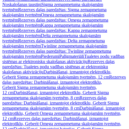
Noskalošanas taustiņi
Sigma zemapmetuma skalojamām
tvertnēm
Rezerves daļas paredzētas: Sigma zemapmetuma
skalojamām tvertnēm
Omega zemapmetuma skalojamām
tvertnēm
Rezerves daļas paredzētas: Omega zemapmetuma
skalojamām tvertnēm
Kappa zemapmetuma skalojamām
tvertnēm
Rezerves daļas paredzētas: Kappa zemapmetuma
skalojamām tvertnēm
Delta zemapmetuma skalojamām
tvertnēm
Rezerves daļas paredzētas: Delta zemapmetuma
skalojamām tvertnēm
Twinline zemapmetuma skalojamām
tvertnēm
Rezerves daļas paredzētas: Twinline zemapmetuma
skalojamām tvertnēm
Piederumi
Palīgmateriāli
Tualetes podu vadības
sistēmas ar elektronisku skalošanas aktivizāciju
Rezerves daļas
paredzētas: Tualetes podu vadības sistēmas ar elektronisku
skalošanas aktivizāciju
Darbināšanai, izmantojot elektrotīklu,
Geberit Sigma zemapmetuma skalojamām tvertnēm, 12 cm
Rezerves
daļas paredzētas: Darbināšanai, izmantojot elektrotīklu,
Geberit Sigma zemapmetuma skalojamām tvertnēm,
12 cm
Darbināšanai, izmantojot elektrotīklu, Geberit Sigma
zemapmetuma skalojamām tvertnēm, 8 cm
Rezerves daļas
paredzētas: Darbināšanai, izmantojot elektrotīklu, Geberit Sigma
zemapmetuma skalojamām tvertnēm, 8 cm
Darbināšanai, izmantojot
elektrotīklu, Geberit Omega zemapmetuma skalojamām tvertnēm,
12 cm
Rezerves daļas paredzētas: Darbināšanai, izmantojot
elektrotīklu, Geberit Omega zemapmetuma skalojamām tvertnēm,
12 cm
Darbināšanai, izmantojot baterijas, Geberit Sigma