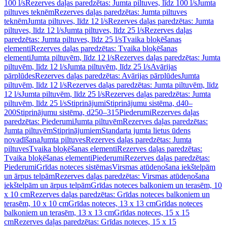
100 l/s
Rezerves daļas paredzētas: Jumta piltuves, līdz 100 l/s
Jumta
piltuves teknēm
Rezerves daļas paredzētas: Jumta piltuves
teknēm
Jumta piltuves, līdz 12 l/s
Rezerves daļas paredzētas: Jumta
piltuves, līdz 12 l/s
Jumta piltuves, līdz 25 l/s
Rezerves daļas
paredzētas: Jumta piltuves, līdz 25 l/s
Tvaika bloķēšanas
elementi
Rezerves daļas paredzētas: Tvaika bloķēšanas
elementi
Jumta piltuvēm, līdz 12 l/s
Rezerves daļas paredzētas: Jumta
piltuvēm, līdz 12 l/s
Jumta piltuvēm, līdz 25 l/s
Avārijas
pārplūdes
Rezerves daļas paredzētas: Avārijas pārplūdes
Jumta
piltuvēm, līdz 12 l/s
Rezerves daļas paredzētas: Jumta piltuvēm, līdz
12 l/s
Jumta piltuvēm, līdz 25 l/s
Rezerves daļas paredzētas: Jumta
piltuvēm, līdz 25 l/s
Stiprinājumi
Stiprinājumu sistēma, d40–
200
Stiprinājumu sistēma, d250–315
Piederumi
Rezerves daļas
paredzētas: Piederumi
Jumta piltuvēm
Rezerves daļas paredzētas:
Jumta piltuvēm
Stiprinājumiem
Standarta jumta lietus ūdens
novadīšana
Jumta piltuves
Rezerves daļas paredzētas: Jumta
piltuves
Tvaika bloķēšanas elementi
Rezerves daļas paredzētas:
Tvaika bloķēšanas elementi
Piederumi
Rezerves daļas paredzētas:
Piederumi
Grīdas noteces sistēmas
Virsmas atūdeņošana iekštelpām
un ārpus telpām
Rezerves daļas paredzētas: Virsmas atūdeņošana
iekštelpām un ārpus telpām
Grīdas noteces balkoniem un terasēm, 10
x 10 cm
Rezerves daļas paredzētas: Grīdas noteces balkoniem un
terasēm, 10 x 10 cm
Grīdas noteces, 13 x 13 cm
Grīdas noteces
balkoniem un terasēm, 13 x 13 cm
Grīdas noteces, 15 x 15
cm
Rezerves daļas paredzētas: Grīdas noteces, 15 x 15