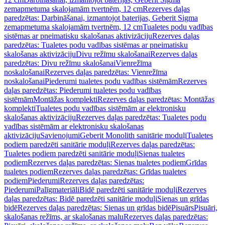
zemapmetuma skalojamām tvertnēm, 12 cm
Rezerves daļas
paredzētas: Darbināšanai, izmantojot baterijas, Geberit Sigma
zemapmetuma skalojamām tvertnēm, 12 cm
Tualetes podu vadības
sistēmas ar pneimatisku skalošanas aktivizāciju
Rezerves daļas
paredzētas: Tualetes podu vadības sistēmas ar pneimatisku
skalošanas aktivizāciju
Divu režīmu skalošanai
Rezerves daļas
paredzētas: Divu režīmu skalošanai
Vienrežīma
noskalošanai
Rezerves daļas paredzētas: Vienrežīma
noskalošanai
Piederumi tualetes podu vadības sistēmām
Rezerves
daļas paredzētas: Piederumi tualetes podu vadības
sistēmām
Montāžas komplekti
Rezerves daļas paredzētas: Montāžas
komplekti
Tualetes podu vadības sistēmām ar elektronisku
skalošanas aktivizāciju
Rezerves daļas paredzētas: Tualetes podu
vadības sistēmām ar elektronisku skalošanas
aktivizāciju
Savienojumi
Geberit Monolith sanitārie moduļi
Tualetes
podiem paredzēti sanitārie moduļi
Rezerves daļas paredzētas:
Tualetes podiem paredzēti sanitārie moduļi
Sienas tualetes
podiem
Rezerves daļas paredzētas: Sienas tualetes podiem
Grīdas
tualetes podiem
Rezerves daļas paredzētas: Grīdas tualetes
podiem
Piederumi
Rezerves daļas paredzētas:
Piederumi
Palīgmateriāli
Bidē paredzēti sanitārie moduļi
Rezerves
daļas paredzētas: Bidē paredzēti sanitārie moduļi
Sienas un grīdas
bidē
Rezerves daļas paredzētas: Sienas un grīdas bidē
Pisuārs
Pisuāri,
skalošanas režīms, ar skalošanas malu
Rezerves daļas paredzētas: