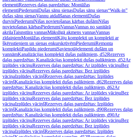
elementi
Rezerves daļas paredzētas: Montāžas
elementi
Piederumi
Dušas sānu sienas
Dušas sānu sienas
“Walk-in”
dušas sānu sienas
Vannu atdalīšanas elementi
Dušas
durvis
Piederumi
Nišas novietošanas kārbas dušām
Nišas
novietošanas kārbas
Piederumi
Vannas
Vannas no sanitārā
akrila
Taisnstūra vannas
Mākslīgā akmens vannas
Vannas
zīdaiņiem
Montāžas elementi
Kāju komplekti un komplekti ar
šķērsstieņiem un sienas enkurskrūvēm
Piederumi
Remonta
komplekti
Papildu piederumi
Savienotājelementi dušām un
vannām
Kanalizācijas komplekti dušas paliktņiem, d52
Rezerves
daļas paredzētas: Kanalizācijas komplekti dušas paliktņiem, d52
Ar
izplūdes vāciņu
Rezerves daļas paredzētas: Ar izplūdes vāciņu
Bez
izplūdes vāciņa
Rezerves daļas paredzētas: Bez izplūdes
vāciņa
Izplūdes vāciņš
Rezerves daļas paredzētas: Izplūdes
vāciņš
Kanalizācijas komplekti dušas paliktņiem, d62
Rezerves daļas
paredzētas: Kanalizācijas komplekti dušas paliktņiem, d62
Ar
izplūdes vāciņu
Rezerves daļas paredzētas: Ar izplūdes vāciņu
Bez
izplūdes vāciņa
Rezerves daļas paredzētas: Bez izplūdes
vāciņa
Izplūdes vāciņš
Rezerves daļas paredzētas: Izplūdes
vāciņš
Kanalizācijas komplekti dušas paliktņiem, d90
Rezerves daļas
paredzētas: Kanalizācijas komplekti dušas paliktņiem, d90
Ar
izplūdes vāciņu
Rezerves daļas paredzētas: Ar izplūdes vāciņu
Bez
izplūdes vāciņa
Rezerves daļas paredzētas: Bez izplūdes
vāciņa
Izplūdes vāciņš
Rezerves daļas paredzētas: Izplūdes
vāciņš
Kanalizācijas komplekti vannām, d52
Rezerves daļas