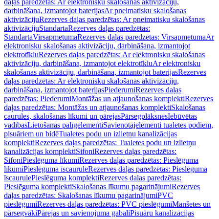
daļas paredzētas: Ar elektronisku skalošanas aktivizāciju,
darbināšana, izmantojot baterijas
Ar pneimatisku skalošanas
aktivizāciju
Rezerves daļas paredzētas: Ar pneimatisku skalošanas
aktivizāciju
Standarta
Rezerves daļas paredzētas:
Standarta
Virsapmetuma
Rezerves daļas paredzētas: Virsapmetuma
Ar
elektronisku skalošanas aktivizāciju, darbināšana, izmantojot
elektrotīklu
Rezerves daļas paredzētas: Ar elektronisku skalošanas
aktivizāciju, darbināšana, izmantojot elektrotīklu
Ar elektronisku
skalošanas aktivizāciju, darbināšana, izmantojot baterijas
Rezerves
daļas paredzētas: Ar elektronisku skalošanas aktivizāciju,
darbināšana, izmantojot baterijas
Piederumi
Rezerves daļas
paredzētas: Piederumi
Montāžas un atjaunošanas komplekti
Rezerves
daļas paredzētas: Montāžas un atjaunošanas komplekti
Skalošanas
caurules, skalošanas līkumi un pārejas
Pārsegplāksnes
Iebūvētas
vadības
Lietošanas palīgelementi
Savienotājelementi tualetes podiem,
pisuāriem un bidē
Tualetes podu un izlietņu kanalizācijas
komplekti
Rezerves daļas paredzētas: Tualetes podu un izlietņu
kanalizācijas komplekti
Sifoni
Rezerves daļas paredzētas:
Sifoni
Pieslēguma līkumi
Rezerves daļas paredzētas: Pieslēguma
līkumi
Pieslēguma īscaurule
Rezerves daļas paredzētas: Pieslēguma
īscaurule
Pieslēguma komplekti
Rezerves daļas paredzētas:
Pieslēguma komplekti
Skalošanas līkumu pagarinājumi
Rezerves
daļas paredzētas: Skalošanas līkumu pagarinājumi
PVC
pieslēgumi
Rezerves daļas paredzētas: PVC pieslēgumi
Manšetes un
pārsegvāki
Pārejas un savienojuma gabali
Pisuāru kanalizācijas