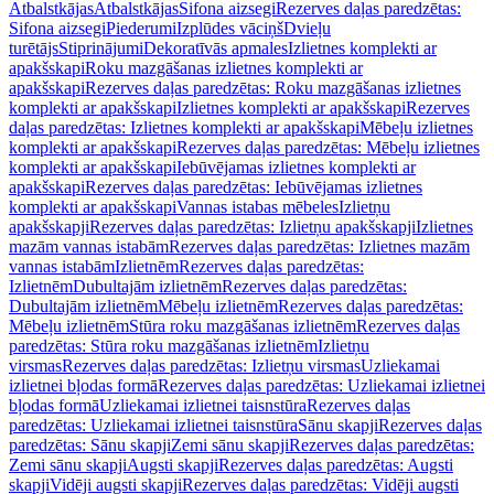
Atbalstkājas
Atbalstkājas
Sifona aizsegi
Rezerves daļas paredzētas:
Sifona aizsegi
Piederumi
Izplūdes vāciņš
Dvieļu
turētājs
Stiprinājumi
Dekoratīvās apmales
Izlietnes komplekti ar
apakšskapi
Roku mazgāšanas izlietnes komplekti ar
apakšskapi
Rezerves daļas paredzētas: Roku mazgāšanas izlietnes
komplekti ar apakšskapi
Izlietnes komplekti ar apakšskapi
Rezerves
daļas paredzētas: Izlietnes komplekti ar apakšskapi
Mēbeļu izlietnes
komplekti ar apakšskapi
Rezerves daļas paredzētas: Mēbeļu izlietnes
komplekti ar apakšskapi
Iebūvējamas izlietnes komplekti ar
apakšskapi
Rezerves daļas paredzētas: Iebūvējamas izlietnes
komplekti ar apakšskapi
Vannas istabas mēbeles
Izlietņu
apakšskapji
Rezerves daļas paredzētas: Izlietņu apakšskapji
Izlietnes
mazām vannas istabām
Rezerves daļas paredzētas: Izlietnes mazām
vannas istabām
Izlietnēm
Rezerves daļas paredzētas:
Izlietnēm
Dubultajām izlietnēm
Rezerves daļas paredzētas:
Dubultajām izlietnēm
Mēbeļu izlietnēm
Rezerves daļas paredzētas:
Mēbeļu izlietnēm
Stūra roku mazgāšanas izlietnēm
Rezerves daļas
paredzētas: Stūra roku mazgāšanas izlietnēm
Izlietņu
virsmas
Rezerves daļas paredzētas: Izlietņu virsmas
Uzliekamai
izlietnei bļodas formā
Rezerves daļas paredzētas: Uzliekamai izlietnei
bļodas formā
Uzliekamai izlietnei taisnstūra
Rezerves daļas
paredzētas: Uzliekamai izlietnei taisnstūra
Sānu skapji
Rezerves daļas
paredzētas: Sānu skapji
Zemi sānu skapji
Rezerves daļas paredzētas:
Zemi sānu skapji
Augsti skapji
Rezerves daļas paredzētas: Augsti
skapji
Vidēji augsti skapji
Rezerves daļas paredzētas: Vidēji augsti