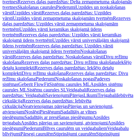
tvertnes
Rezerves daļas paredzētas: Delta zemapmetuma skalojamās
tvertnes
Skalošanas caurules
Piederumi
Uzpildes un noskalošanas
vārsti
Uzpildes vārsti
Rezerves daļas paredzētas: Uzpildes
vārsti
Uzpildes vārsti zemapmetuma skalojamām tvertnēm
Rezerves
daļas paredzētas: Uzpildes vārsti zemapmetuma skalojamām
tvertnēm
Uzpildes vārsti keramikas skalojamā ūdens
tvertnēm
Rezerves daļas paredzētas: Uzpildes vārsti keramikas
skalojamā ūdens tvertnēm
Uzpildes vārsti universālajām skalojamā
ūdens tvertnēm
Rezerves daļas paredzētas: Uzpildes vārsti
universālajām skalojamā ūdens tvertnēm
Noskalošanas
vārsti
Rezerves daļas paredzētas: Noskalošanas vārsti
Divu režīmu
skalošana
Rezerves daļas paredzētas: Divu režīmu skalošana
Iekšējo
detaļu komplekti
Rezerves daļas paredzētas: Iekšējo detaļu
komplekti
Divu režīmu skalošana
Rezerves daļas paredzētas: Divu
režīmu skalošana
Piederumi
Noskalošanas pogas
Padeves
sistēmas
Geberit FlowFit
Sistēmu caurules ML
Apsildes sistēmu
caurules ML
Sistēmu caurules SL
Veidgabali
Rezerves daļas
paredzētas: Veidgabali
Savienojumi
Pārejas
Līkumi
Trejgabali
Iebūvēta
cirkulācija
Rezerves daļas paredzētas: Iebūvēta
cirkulācija
Neatvienojamas pārejas
Pārejas un savienojumi,
atvienojami
Noslēgi
Pieslēgumi
Sadalītājs ar vītnes
pieslēgumu
Sadalītājs ar presēšanas pieslēgumu
Apsildes
trejgabals
Apsildes pārejas un savienojumi, atvienojami
Apsildes
pieslēgumi
Piederumi
Blīves caurulēm un veidgabaliem
Veidgabalu
blīvējumi
Pārsegi caurulēm
Stiprinājumi caurulēm
Stiprinājumi