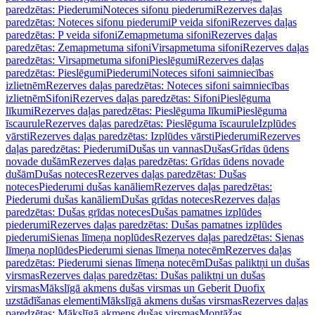
paredzētas: Piederumi
Noteces sifonu piederumi
Rezerves daļas
paredzētas: Noteces sifonu piederumi
P veida sifoni
Rezerves daļas
paredzētas: P veida sifoni
Zemapmetuma sifoni
Rezerves daļas
paredzētas: Zemapmetuma sifoni
Virsapmetuma sifoni
Rezerves daļas
paredzētas: Virsapmetuma sifoni
Pieslēgumi
Rezerves daļas
paredzētas: Pieslēgumi
Piederumi
Noteces sifoni saimniecības
izlietnēm
Rezerves daļas paredzētas: Noteces sifoni saimniecības
izlietnēm
Sifoni
Rezerves daļas paredzētas: Sifoni
Pieslēguma
līkumi
Rezerves daļas paredzētas: Pieslēguma līkumi
Pieslēguma
īscaurule
Rezerves daļas paredzētas: Pieslēguma īscaurule
Izplūdes
vārsti
Rezerves daļas paredzētas: Izplūdes vārsti
Piederumi
Rezerves
daļas paredzētas: Piederumi
Dušas un vannas
Dušas
Grīdas ūdens
novade dušām
Rezerves daļas paredzētas: Grīdas ūdens novade
dušām
Dušas noteces
Rezerves daļas paredzētas: Dušas
noteces
Piederumi dušas kanāliem
Rezerves daļas paredzētas:
Piederumi dušas kanāliem
Dušas grīdas noteces
Rezerves daļas
paredzētas: Dušas grīdas noteces
Dušas pamatnes izplūdes
piederumi
Rezerves daļas paredzētas: Dušas pamatnes izplūdes
piederumi
Sienas līmeņa noplūdes
Rezerves daļas paredzētas: Sienas
līmeņa noplūdes
Piederumi sienas līmeņa notecēm
Rezerves daļas
paredzētas: Piederumi sienas līmeņa notecēm
Dušas paliktņi un dušas
virsmas
Rezerves daļas paredzētas: Dušas paliktņi un dušas
virsmas
Mākslīgā akmens dušas virsmas un Geberit Duofix
uzstādīšanas elementi
Mākslīgā akmens dušas virsmas
Rezerves daļas
paredzētas: Mākslīgā akmens dušas virsmas
Montāžas