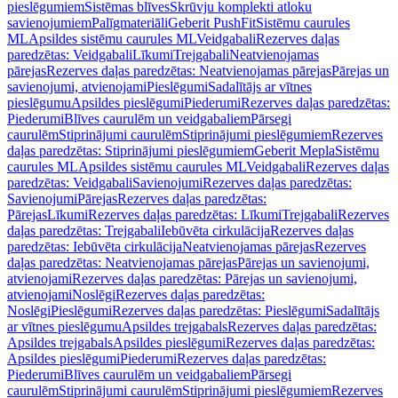
pieslēgumiem
Sistēmas blīves
Skrūvju komplekti atloku
savienojumiem
Palīgmateriāli
Geberit PushFit
Sistēmu caurules
ML
Apsildes sistēmu caurules ML
Veidgabali
Rezerves daļas
paredzētas: Veidgabali
Līkumi
Trejgabali
Neatvienojamas
pārejas
Rezerves daļas paredzētas: Neatvienojamas pārejas
Pārejas un
savienojumi, atvienojami
Pieslēgumi
Sadalītājs ar vītnes
pieslēgumu
Apsildes pieslēgumi
Piederumi
Rezerves daļas paredzētas:
Piederumi
Blīves caurulēm un veidgabaliem
Pārsegi
caurulēm
Stiprinājumi caurulēm
Stiprinājumi pieslēgumiem
Rezerves
daļas paredzētas: Stiprinājumi pieslēgumiem
Geberit Mepla
Sistēmu
caurules ML
Apsildes sistēmu caurules ML
Veidgabali
Rezerves daļas
paredzētas: Veidgabali
Savienojumi
Rezerves daļas paredzētas:
Savienojumi
Pārejas
Rezerves daļas paredzētas:
Pārejas
Līkumi
Rezerves daļas paredzētas: Līkumi
Trejgabali
Rezerves
daļas paredzētas: Trejgabali
Iebūvēta cirkulācija
Rezerves daļas
paredzētas: Iebūvēta cirkulācija
Neatvienojamas pārejas
Rezerves
daļas paredzētas: Neatvienojamas pārejas
Pārejas un savienojumi,
atvienojami
Rezerves daļas paredzētas: Pārejas un savienojumi,
atvienojami
Noslēgi
Rezerves daļas paredzētas:
Noslēgi
Pieslēgumi
Rezerves daļas paredzētas: Pieslēgumi
Sadalītājs
ar vītnes pieslēgumu
Apsildes trejgabals
Rezerves daļas paredzētas:
Apsildes trejgabals
Apsildes pieslēgumi
Rezerves daļas paredzētas:
Apsildes pieslēgumi
Piederumi
Rezerves daļas paredzētas:
Piederumi
Blīves caurulēm un veidgabaliem
Pārsegi
caurulēm
Stiprinājumi caurulēm
Stiprinājumi pieslēgumiem
Rezerves