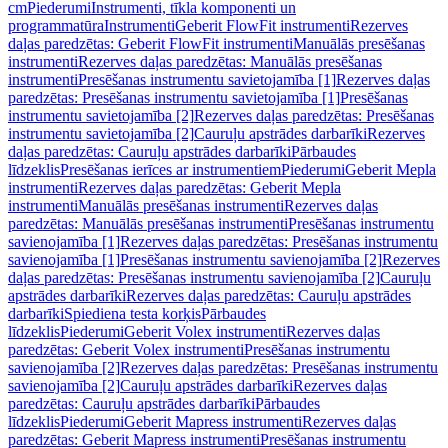
cm
Piederumi
Instrumenti, tīkla komponenti un
programmatūra
Instrumenti
Geberit FlowFit instrumenti
Rezerves
daļas paredzētas: Geberit FlowFit instrumenti
Manuālās presēšanas
instrumenti
Rezerves daļas paredzētas: Manuālās presēšanas
instrumenti
Presēšanas instrumentu savietojamība [1]
Rezerves daļas
paredzētas: Presēšanas instrumentu savietojamība [1]
Presēšanas
instrumentu savietojamība [2]
Rezerves daļas paredzētas: Presēšanas
instrumentu savietojamība [2]
Cauruļu apstrādes darbarīki
Rezerves
daļas paredzētas: Cauruļu apstrādes darbarīki
Pārbaudes
līdzeklis
Presēšanas ierīces ar instrumentiem
Piederumi
Geberit Mepla
instrumenti
Rezerves daļas paredzētas: Geberit Mepla
instrumenti
Manuālās presēšanas instrumenti
Rezerves daļas
paredzētas: Manuālās presēšanas instrumenti
Presēšanas instrumentu
savienojamība [1]
Rezerves daļas paredzētas: Presēšanas instrumentu
savienojamība [1]
Presēšanas instrumentu savienojamība [2]
Rezerves
daļas paredzētas: Presēšanas instrumentu savienojamība [2]
Cauruļu
apstrādes darbarīki
Rezerves daļas paredzētas: Cauruļu apstrādes
darbarīki
Spiediena testa korķis
Pārbaudes
līdzeklis
Piederumi
Geberit Volex instrumenti
Rezerves daļas
paredzētas: Geberit Volex instrumenti
Presēšanas instrumentu
savienojamība [2]
Rezerves daļas paredzētas: Presēšanas instrumentu
savienojamība [2]
Cauruļu apstrādes darbarīki
Rezerves daļas
paredzētas: Cauruļu apstrādes darbarīki
Pārbaudes
līdzeklis
Piederumi
Geberit Mapress instrumenti
Rezerves daļas
paredzētas: Geberit Mapress instrumenti
Presēšanas instrumentu