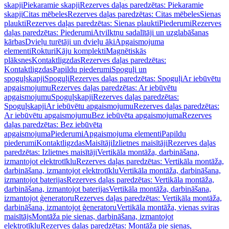
skapji
Piekaramie skapji
Rezerves daļas paredzētas: Piekaramie
skapji
Citas mēbeles
Rezerves daļas paredzētas: Citas mēbeles
Sienas
plaukti
Rezerves daļas paredzētas: Sienas plaukti
Piederumi
Rezerves
daļas paredzētas: Piederumi
Atvilktņu sadalītāji un uzglabāšanas
kārbas
Dvieļu turētāji un dvieļu āķi
Apgaismojuma
elementi
Rokturi
Kāju komplekti
Magnētiskās
plāksnes
Kontaktligzdas
Rezerves daļas paredzētas:
Kontaktligzdas
Papildu piederumi
Spoguļi un
spoguļskapji
Spoguļi
Rezerves daļas paredzētas: Spoguļi
Ar iebūvētu
apgaismojumu
Rezerves daļas paredzētas: Ar iebūvētu
apgaismojumu
Spoguļskapji
Rezerves daļas paredzētas:
Spoguļskapji
Ar iebūvētu apgaismojumu
Rezerves daļas paredzētas:
Ar iebūvētu apgaismojumu
Bez iebūvēta apgaismojuma
Rezerves
daļas paredzētas: Bez iebūvēta
apgaismojuma
Piederumi
Apgaismojuma elementi
Papildu
piederumi
Kontaktligzdas
Maisītāji
Izlietnes maisītāji
Rezerves daļas
paredzētas: Izlietnes maisītāji
Vertikāla montāža, darbināšana,
izmantojot elektrotīklu
Rezerves daļas paredzētas: Vertikāla montāža,
darbināšana, izmantojot elektrotīklu
Vertikāla montāža, darbināšana,
izmantojot baterijas
Rezerves daļas paredzētas: Vertikāla montāža,
darbināšana, izmantojot baterijas
Vertikāla montāža, darbināšana,
izmantojot ģeneratoru
Rezerves daļas paredzētas: Vertikāla montāža,
darbināšana, izmantojot ģeneratoru
Vertikāla montāža, vienas sviras
maisītājs
Montāža pie sienas, darbināšana, izmantojot
elektrotīklu
Rezerves daļas paredzētas: Montāža pie sienas,