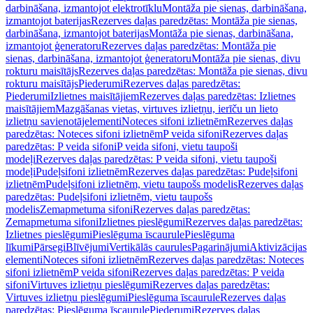
darbināšana, izmantojot elektrotīklu
Montāža pie sienas, darbināšana,
izmantojot baterijas
Rezerves daļas paredzētas: Montāža pie sienas,
darbināšana, izmantojot baterijas
Montāža pie sienas, darbināšana,
izmantojot ģeneratoru
Rezerves daļas paredzētas: Montāža pie
sienas, darbināšana, izmantojot ģeneratoru
Montāža pie sienas, divu
rokturu maisītājs
Rezerves daļas paredzētas: Montāža pie sienas, divu
rokturu maisītājs
Piederumi
Rezerves daļas paredzētas:
Piederumi
Izlietnes maisītājiem
Rezerves daļas paredzētas: Izlietnes
maisītājiem
Mazgāšanas vietas, virtuves izlietņu, ierīču un lieto
izlietņu savienotājelementi
Noteces sifoni izlietnēm
Rezerves daļas
paredzētas: Noteces sifoni izlietnēm
P veida sifoni
Rezerves daļas
paredzētas: P veida sifoni
P veida sifoni, vietu taupoši
modeļi
Rezerves daļas paredzētas: P veida sifoni, vietu taupoši
modeļi
Pudeļsifoni izlietnēm
Rezerves daļas paredzētas: Pudeļsifoni
izlietnēm
Pudeļsifoni izlietnēm, vietu taupošs modelis
Rezerves daļas
paredzētas: Pudeļsifoni izlietnēm, vietu taupošs
modelis
Zemapmetuma sifoni
Rezerves daļas paredzētas:
Zemapmetuma sifoni
Izlietnes pieslēgumi
Rezerves daļas paredzētas:
Izlietnes pieslēgumi
Pieslēguma īscaurule
Pieslēguma
līkumi
Pārsegi
Blīvējumi
Vertikālās caurules
Pagarinājumi
Aktivizācijas
elementi
Noteces sifoni izlietnēm
Rezerves daļas paredzētas: Noteces
sifoni izlietnēm
P veida sifoni
Rezerves daļas paredzētas: P veida
sifoni
Virtuves izlietņu pieslēgumi
Rezerves daļas paredzētas:
Virtuves izlietņu pieslēgumi
Pieslēguma īscaurule
Rezerves daļas
paredzētas: Pieslēguma īscaurule
Piederumi
Rezerves daļas