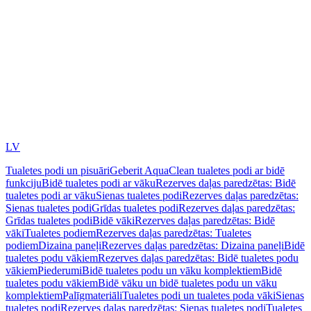
LV
Tualetes podi un pisuāri
Geberit AquaClean tualetes podi ar bidē
funkciju
Bidē tualetes podi ar vāku
Rezerves daļas paredzētas: Bidē
tualetes podi ar vāku
Sienas tualetes podi
Rezerves daļas paredzētas:
Sienas tualetes podi
Grīdas tualetes podi
Rezerves daļas paredzētas:
Grīdas tualetes podi
Bidē vāki
Rezerves daļas paredzētas: Bidē
vāki
Tualetes podiem
Rezerves daļas paredzētas: Tualetes
podiem
Dizaina paneļi
Rezerves daļas paredzētas: Dizaina paneļi
Bidē
tualetes podu vākiem
Rezerves daļas paredzētas: Bidē tualetes podu
vākiem
Piederumi
Bidē tualetes podu un vāku komplektiem
Bidē
tualetes podu vākiem
Bidē vāku un bidē tualetes podu un vāku
komplektiem
Palīgmateriāli
Tualetes podi un tualetes poda vāki
Sienas
tualetes podi
Rezerves daļas paredzētas: Sienas tualetes podi
Tualetes