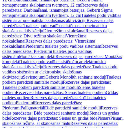
zemapmetuma skalojamām tvertnēm, 12 cm
Rezerves daļas
paredzētas: Darbināšanai, izmantojot baterijas, Geberit Sigma
zemapmetuma skalojamām tvertnēm, 12 cm
Tualetes podu vadības
sistēmas ar pneimatisku skalošanas aktivizāciju
Rezerves daļas
paredzētas: Tualetes podu vadības sistēmas ar pneimatisku
skalošanas aktivizāciju
Divu režīmu skalošanai
Rezerves daļas
paredzētas: Divu režīmu skalošanai
Vienrežīma
noskalošanai
Rezerves daļas paredzētas: Vienrežīma
noskalošanai
Piederumi tualetes podu vadības sistēmām
Rezerves
daļas paredzētas: Piederumi tualetes podu vadības
sistēmām
Montāžas komplekti
Rezerves daļas paredzētas: Montāžas
komplekti
Tualetes podu vadības sistēmām ar elektronisku
skalošanas aktivizāciju
Rezerves daļas paredzētas: Tualetes podu
vadības sistēmām ar elektronisku skalošanas
aktivizāciju
Savienojumi
Geberit Monolith sanitārie moduļi
Tualetes
podiem paredzēti sanitārie moduļi
Rezerves daļas paredzētas:
Tualetes podiem paredzēti sanitārie moduļi
Sienas tualetes
podiem
Rezerves daļas paredzētas: Sienas tualetes podiem
Grīdas
tualetes podiem
Rezerves daļas paredzētas: Grīdas tualetes
podiem
Piederumi
Rezerves daļas paredzētas:
Piederumi
Palīgmateriāli
Bidē paredzēti sanitārie moduļi
Rezerves
daļas paredzētas: Bidē paredzēti sanitārie moduļi
Sienas un grīdas
bidē
Rezerves daļas paredzētas: Sienas un grīdas bidē
Pisuārs
Pisuāri,
skalošanas režīms, ar skalošanas malu
Rezerves daļas paredzētas: