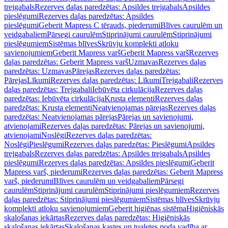
trejgabals
Rezerves daļas paredzētas: Apsildes trejgabals
Apsildes
pieslēgumi
Rezerves daļas paredzētas: Apsildes
pieslēgumi
Geberit Mapress C tērauds, piederumi
Blīves caurulēm un
veidgabaliem
Pārsegi caurulēm
Stiprinājumi caurulēm
Stiprinājumi
pieslēgumiem
Sistēmas blīves
Skrūvju komplekti atloku
savienojumiem
Geberit Mapress varš
Geberit Mapress varš
Rezerves
daļas paredzētas: Geberit Mapress varš
Uzmavas
Rezerves daļas
paredzētas: Uzmavas
Pārejas
Rezerves daļas paredzētas:
Pārejas
Līkumi
Rezerves daļas paredzētas: Līkumi
Trejgabali
Rezerves
daļas paredzētas: Trejgabali
Iebūvēta cirkulācija
Rezerves daļas
paredzētas: Iebūvēta cirkulācija
Krusta elementi
Rezerves daļas
paredzētas: Krusta elementi
Neatvienojamas pārejas
Rezerves daļas
paredzētas: Neatvienojamas pārejas
Pārejas un savienojumi,
atvienojami
Rezerves daļas paredzētas: Pārejas un savienojumi,
atvienojami
Noslēgi
Rezerves daļas paredzētas:
Noslēgi
Pieslēgumi
Rezerves daļas paredzētas: Pieslēgumi
Apsildes
trejgabals
Rezerves daļas paredzētas: Apsildes trejgabals
Apsildes
pieslēgumi
Rezerves daļas paredzētas: Apsildes pieslēgumi
Geberit
Mapress varš, piederumi
Rezerves daļas paredzētas: Geberit Mapress
varš, piederumi
Blīves caurulēm un veidgabaliem
Pārsegi
caurulēm
Stiprinājumi caurulēm
Stiprinājumi pieslēgumiem
Rezerves
daļas paredzētas: Stiprinājumi pieslēgumiem
Sistēmas blīves
Skrūvju
komplekti atloku savienojumiem
Geberit higiēnas sistēma
Higiēniskās
skalošanas iekārtas
Rezerves daļas paredzētas: Higiēniskās
skalošanas iekārtas
Skalošanas kastes un tualetes poda vadība ar