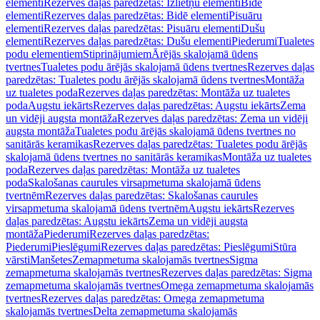
elementi
Rezerves daļas paredzētas: Izlietņu elementi
Bidē
elementi
Rezerves daļas paredzētas: Bidē elementi
Pisuāru
elementi
Rezerves daļas paredzētas: Pisuāru elementi
Dušu
elementi
Rezerves daļas paredzētas: Dušu elementi
Piederumi
Tualetes
podu elementiem
Stiprinājumiem
Ārējās skalojamā ūdens
tvertnes
Tualetes podu ārējās skalojamā ūdens tvertnes
Rezerves daļas
paredzētas: Tualetes podu ārējās skalojamā ūdens tvertnes
Montāža
uz tualetes poda
Rezerves daļas paredzētas: Montāža uz tualetes
poda
Augstu iekārts
Rezerves daļas paredzētas: Augstu iekārts
Zema
un vidēji augsta montāža
Rezerves daļas paredzētas: Zema un vidēji
augsta montāža
Tualetes podu ārējās skalojamā ūdens tvertnes no
sanitārās keramikas
Rezerves daļas paredzētas: Tualetes podu ārējās
skalojamā ūdens tvertnes no sanitārās keramikas
Montāža uz tualetes
poda
Rezerves daļas paredzētas: Montāža uz tualetes
poda
Skalošanas caurules virsapmetuma skalojamā ūdens
tvertnēm
Rezerves daļas paredzētas: Skalošanas caurules
virsapmetuma skalojamā ūdens tvertnēm
Augstu iekārts
Rezerves
daļas paredzētas: Augstu iekārts
Zema un vidēji augsta
montāža
Piederumi
Rezerves daļas paredzētas:
Piederumi
Pieslēgumi
Rezerves daļas paredzētas: Pieslēgumi
Stūra
vārsti
Manšetes
Zemapmetuma skalojamās tvertnes
Sigma
zemapmetuma skalojamās tvertnes
Rezerves daļas paredzētas: Sigma
zemapmetuma skalojamās tvertnes
Omega zemapmetuma skalojamās
tvertnes
Rezerves daļas paredzētas: Omega zemapmetuma
skalojamās tvertnes
Delta zemapmetuma skalojamās