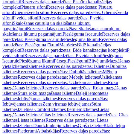
komplekti
Rezerves daļas paredzētas: Pisuāru kanalizācijas
komplekti
Pisuāru sifoni
Rezerves daļas paredzētas: Pisuāru
sifoni
Gliemežveida sifoni
Rezerves daļas paredzētas: Gliemežveida
sifoni
P veida sifoni
Rezerves daļas paredzētas: P veida
sifoni
Skalošanas cauruļu un skalošanas līkumu
pagarinājumi
Rezerves daļas paredzētas: Skalošanas cauruļu un
skalošanas līkumu pagarinājumi
Pieslēguma īscaurule
Rezerves daļas
paredzētas: Pieslēguma īscaurule
Pieslēguma līkumi
Rezerves daļas
paredzētas: Pieslēguma līkumi
Manšetes
Bidē kanalizācijas
komplekti
Rezerves daļas paredzētas: Bidē kanalizācijas komplekti
P
veida sifoni
Rezerves daļas paredzētas: P veida sifoni
Pieslēguma
īscaurule
Pieslēguma līkumi
Pārsegi
Pieslēgumi
Blīvējumi
Mazgāšanas
vieta
Izlietnes
Izlietnes
Rezerves daļas paredzētas: Izlietnes
Dubultās
izlietnes
Rezerves daļas paredzētas: Dubultās izlietnes
Mēbeļu
izlietnes
Rezerves daļas paredzētas: Mēbeļu izlietnes
Uzliekamās
izlietnes
Rezerves daļas paredzētas: Uzliekamās izlietnes
Roku
mazgāšanas izlietnes
Rezerves daļas paredzētas: Roku mazgāšanas
izlietnes
Stūra roku mazgāšanas izlietne
Daļēji iemontētās
izlietnes
Iebūvējamas izlietnes
Rezerves daļas paredzētas:
Iebūvējamas izlietnes
Zem virsmas iebūvējamas
Stūra
izlietnes
Izlietnes Comfort
Izlietnes bērniem
Izlietnes
Lielās
mazgāšanas izlietnes
Citas izlietnes
Rezerves daļas paredzētas: Citas
izlietnes
Lietās izlietnes
Rezerves daļas paredzētas: Lietās
izlietnes
Izlietnes
Daudzfunkciju izlietnes
Ģipša izlietne
Klašu telpu
izlietnes
Piederumi
Atbalstkājas
Rezerves daļas paredzētas: