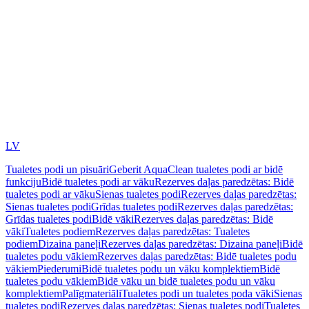
LV
Tualetes podi un pisuāri
Geberit AquaClean tualetes podi ar bidē
funkciju
Bidē tualetes podi ar vāku
Rezerves daļas paredzētas: Bidē
tualetes podi ar vāku
Sienas tualetes podi
Rezerves daļas paredzētas:
Sienas tualetes podi
Grīdas tualetes podi
Rezerves daļas paredzētas:
Grīdas tualetes podi
Bidē vāki
Rezerves daļas paredzētas: Bidē
vāki
Tualetes podiem
Rezerves daļas paredzētas: Tualetes
podiem
Dizaina paneļi
Rezerves daļas paredzētas: Dizaina paneļi
Bidē
tualetes podu vākiem
Rezerves daļas paredzētas: Bidē tualetes podu
vākiem
Piederumi
Bidē tualetes podu un vāku komplektiem
Bidē
tualetes podu vākiem
Bidē vāku un bidē tualetes podu un vāku
komplektiem
Palīgmateriāli
Tualetes podi un tualetes poda vāki
Sienas
tualetes podi
Rezerves daļas paredzētas: Sienas tualetes podi
Tualetes