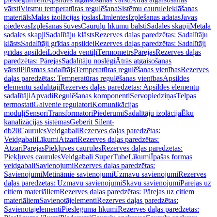
vārsti
Virsmu temperatūras regulēšana
Sistēmu caurule
Ieklāšanas
materiāls
Malas izolācijas joslas
Līmlentes
Izplešanas adatas
Javas
piedevas
Izplešanās šuves
Cauruļu līkumu balsti
Sadales skapji
Metāla
sadales skapji
Sadalītāju klāsts
Rezerves daļas paredzētas: Sadalītāju
klāsts
Sadalītāji grīdas apsildei
Rezerves daļas paredzētas: Sadalītāji
grīdas apsildei
Lodveida ventiļi
Termometrs
Pārejas
Rezerves daļas
paredzētas: Pārejas
Sadalītāju noslēgi
Ātrās atgaisošanas
vārsti
Plūsmas sadalītājs
Temperatūras regulēšanas vienības
Rezerves
daļas paredzētas: Temperatūras regulēšanas vienības
Apsildes
elementu sadalītāji
Rezerves daļas paredzētas: Apsildes elementu
sadalītāji
Apvadi
Regulēšanas komponenti
Servopiedziņas
Telpas
termostati
Galvenie regulatori
Komunikācijas
moduļi
Sensori
Transformatori
Piederumi
Sadalītāju izolācija
Ēku
kanalizācijas sistēmas
Geberit Silent-
db20
Caurules
Veidgabali
Rezerves daļas paredzētas:
Veidgabali
Līkumi
Atzari
Rezerves daļas paredzētas:
Atzari
Pārejas
Piekļuves caurules
Rezerves daļas paredzētas:
Piekļuves caurules
Veidgabali SuperTube
Līkumi
Īpašas formas
veidgabali
Savienojumi
Rezerves daļas paredzētas:
Savienojumi
Metināmie savienojumi
Uzmavu savienojumi
Rezerves
daļas paredzētas: Uzmavu savienojumi
Skavu savienojumi
Pārejas uz
citiem materiāliem
Rezerves daļas paredzētas: Pārejas uz citiem
materiāliem
Savienotājelementi
Rezerves daļas paredzētas:
Savienotājelementi
Pieslēguma līkumi
Rezerves daļas paredzētas: