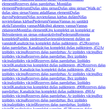
elementi
Rezerves daļas paredzētas: Montāžas
elementi
Piederumi
Dušas sānu sienas
Dušas sānu sienas
“Walk-in”
dušas sānu sienas
Vannu atdalīšanas elementi
Dušas
durvis
Piederumi
Nišas novietošanas kārbas dušām
Nišas
novietošanas kārbas
Piederumi
Vannas
Vannas no sanitārā
akrila
Taisnstūra vannas
Mākslīgā akmens vannas
Vannas
zīdaiņiem
Montāžas elementi
Kāju komplekti un komplekti ar
šķērsstieņiem un sienas enkurskrūvēm
Piederumi
Remonta
komplekti
Papildu piederumi
Savienotājelementi dušām un
vannām
Kanalizācijas komplekti dušas paliktņiem, d52
Rezerves
daļas paredzētas: Kanalizācijas komplekti dušas paliktņiem, d52
Ar
izplūdes vāciņu
Rezerves daļas paredzētas: Ar izplūdes vāciņu
Bez
izplūdes vāciņa
Rezerves daļas paredzētas: Bez izplūdes
vāciņa
Izplūdes vāciņš
Rezerves daļas paredzētas: Izplūdes
vāciņš
Kanalizācijas komplekti dušas paliktņiem, d62
Rezerves daļas
paredzētas: Kanalizācijas komplekti dušas paliktņiem, d62
Ar
izplūdes vāciņu
Rezerves daļas paredzētas: Ar izplūdes vāciņu
Bez
izplūdes vāciņa
Rezerves daļas paredzētas: Bez izplūdes
vāciņa
Izplūdes vāciņš
Rezerves daļas paredzētas: Izplūdes
vāciņš
Kanalizācijas komplekti dušas paliktņiem, d90
Rezerves daļas
paredzētas: Kanalizācijas komplekti dušas paliktņiem, d90
Ar
izplūdes vāciņu
Rezerves daļas paredzētas: Ar izplūdes vāciņu
Bez
izplūdes vāciņa
Rezerves daļas paredzētas: Bez izplūdes
vāciņa
Izplūdes vāciņš
Rezerves daļas paredzētas: Izplūdes
vāciņš
Kanalizācijas komplekti vannām, d52
Rezerves daļas