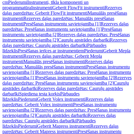
cm
Piederumi
Instrumenti, tīkla komponenti un
programmatūra
Instrumenti
Geberit FlowFit instrumenti
Rezerves
daļas paredzētas: Geberit FlowFit instrumenti
Manuālās presēšanas
instrumenti
Rezerves daļas paredzētas: Manuālās presēšanas
instrumenti
Presēšanas instrumentu savietojamība [1]
Rezerves daļas
paredzētas: Presēšanas instrumentu savietojamība [1]
Presēšanas
instrumentu savietojamība [2]
Rezerves daļas paredzētas: Presēšanas
instrumentu savietojamība [2]
Cauruļu apstrādes darbarīki
Rezerves
daļas paredzētas: Cauruļu apstrādes darbarīki
Pārbaudes
līdzeklis
Presēšanas ierīces ar instrumentiem
Piederumi
Geberit Mepla
instrumenti
Rezerves daļas paredzētas: Geberit Mepla
instrumenti
Manuālās presēšanas instrumenti
Rezerves daļas
paredzētas: Manuālās presēšanas instrumenti
Presēšanas instrumentu
savienojamība [1]
Rezerves daļas paredzētas: Presēšanas instrumentu
savienojamība [1]
Presēšanas instrumentu savienojamība [2]
Rezerves
daļas paredzētas: Presēšanas instrumentu savienojamība [2]
Cauruļu
apstrādes darbarīki
Rezerves daļas paredzētas: Cauruļu apstrādes
darbarīki
Spiediena testa korķis
Pārbaudes
līdzeklis
Piederumi
Geberit Volex instrumenti
Rezerves daļas
paredzētas: Geberit Volex instrumenti
Presēšanas instrumentu
savienojamība [2]
Rezerves daļas paredzētas: Presēšanas instrumentu
savienojamība [2]
Cauruļu apstrādes darbarīki
Rezerves daļas
paredzētas: Cauruļu apstrādes darbarīki
Pārbaudes
līdzeklis
Piederumi
Geberit Mapress instrumenti
Rezerves daļas
paredzētas: Geberit Mapress instrumenti
Presēšanas instrumentu