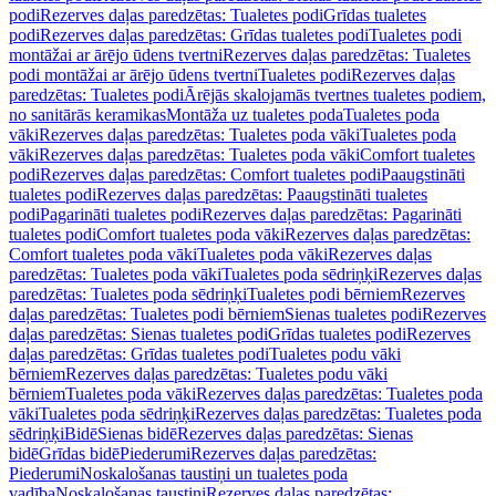
podi
Rezerves daļas paredzētas: Tualetes podi
Grīdas tualetes
podi
Rezerves daļas paredzētas: Grīdas tualetes podi
Tualetes podi
montāžai ar ārējo ūdens tvertni
Rezerves daļas paredzētas: Tualetes
podi montāžai ar ārējo ūdens tvertni
Tualetes podi
Rezerves daļas
paredzētas: Tualetes podi
Ārējās skalojamās tvertnes tualetes podiem,
no sanitārās keramikas
Montāža uz tualetes poda
Tualetes poda
vāki
Rezerves daļas paredzētas: Tualetes poda vāki
Tualetes poda
vāki
Rezerves daļas paredzētas: Tualetes poda vāki
Comfort tualetes
podi
Rezerves daļas paredzētas: Comfort tualetes podi
Paaugstināti
tualetes podi
Rezerves daļas paredzētas: Paaugstināti tualetes
podi
Pagarināti tualetes podi
Rezerves daļas paredzētas: Pagarināti
tualetes podi
Comfort tualetes poda vāki
Rezerves daļas paredzētas:
Comfort tualetes poda vāki
Tualetes poda vāki
Rezerves daļas
paredzētas: Tualetes poda vāki
Tualetes poda sēdriņķi
Rezerves daļas
paredzētas: Tualetes poda sēdriņķi
Tualetes podi bērniem
Rezerves
daļas paredzētas: Tualetes podi bērniem
Sienas tualetes podi
Rezerves
daļas paredzētas: Sienas tualetes podi
Grīdas tualetes podi
Rezerves
daļas paredzētas: Grīdas tualetes podi
Tualetes podu vāki
bērniem
Rezerves daļas paredzētas: Tualetes podu vāki
bērniem
Tualetes poda vāki
Rezerves daļas paredzētas: Tualetes poda
vāki
Tualetes poda sēdriņķi
Rezerves daļas paredzētas: Tualetes poda
sēdriņķi
Bidē
Sienas bidē
Rezerves daļas paredzētas: Sienas
bidē
Grīdas bidē
Piederumi
Rezerves daļas paredzētas:
Piederumi
Noskalošanas taustiņi un tualetes poda
vadība
Noskalošanas taustiņi
Rezerves daļas paredzētas: