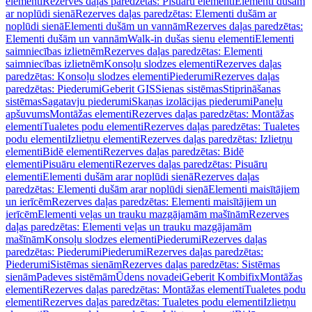
elementi
Rezerves daļas paredzētas: Pisuāru elementi
Elementi dušām
ar noplūdi sienā
Rezerves daļas paredzētas: Elementi dušām ar
noplūdi sienā
Elementi dušām un vannām
Rezerves daļas paredzētas:
Elementi dušām un vannām
Walk-in dušas sienu elementi
Elementi
saimniecības izlietnēm
Rezerves daļas paredzētas: Elementi
saimniecības izlietnēm
Konsoļu slodzes elementi
Rezerves daļas
paredzētas: Konsoļu slodzes elementi
Piederumi
Rezerves daļas
paredzētas: Piederumi
Geberit GIS
Sienas sistēmas
Stiprināšanas
sistēmas
Sagatavju piederumi
Skaņas izolācijas piederumi
Paneļu
apšuvums
Montāžas elementi
Rezerves daļas paredzētas: Montāžas
elementi
Tualetes podu elementi
Rezerves daļas paredzētas: Tualetes
podu elementi
Izlietņu elementi
Rezerves daļas paredzētas: Izlietņu
elementi
Bidē elementi
Rezerves daļas paredzētas: Bidē
elementi
Pisuāru elementi
Rezerves daļas paredzētas: Pisuāru
elementi
Elementi dušām arar noplūdi sienā
Rezerves daļas
paredzētas: Elementi dušām arar noplūdi sienā
Elementi maisītājiem
un ierīcēm
Rezerves daļas paredzētas: Elementi maisītājiem un
ierīcēm
Elementi veļas un trauku mazgājamām mašīnām
Rezerves
daļas paredzētas: Elementi veļas un trauku mazgājamām
mašīnām
Konsoļu slodzes elementi
Piederumi
Rezerves daļas
paredzētas: Piederumi
Piederumi
Rezerves daļas paredzētas:
Piederumi
Sistēmas sienām
Rezerves daļas paredzētas: Sistēmas
sienām
Padeves sistēmām
Ūdens novadei
Geberit Kombifix
Montāžas
elementi
Rezerves daļas paredzētas: Montāžas elementi
Tualetes podu
elementi
Rezerves daļas paredzētas: Tualetes podu elementi
Izlietņu