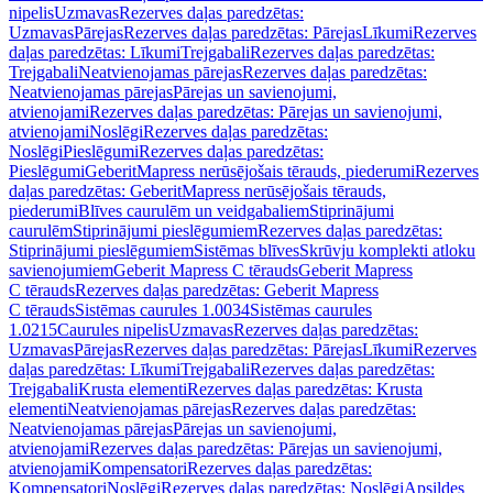
nipelis
Uzmavas
Rezerves daļas paredzētas:
Uzmavas
Pārejas
Rezerves daļas paredzētas: Pārejas
Līkumi
Rezerves
daļas paredzētas: Līkumi
Trejgabali
Rezerves daļas paredzētas:
Trejgabali
Neatvienojamas pārejas
Rezerves daļas paredzētas:
Neatvienojamas pārejas
Pārejas un savienojumi,
atvienojami
Rezerves daļas paredzētas: Pārejas un savienojumi,
atvienojami
Noslēgi
Rezerves daļas paredzētas:
Noslēgi
Pieslēgumi
Rezerves daļas paredzētas:
Pieslēgumi
GeberitMapress nerūsējošais tērauds, piederumi
Rezerves
daļas paredzētas: GeberitMapress nerūsējošais tērauds,
piederumi
Blīves caurulēm un veidgabaliem
Stiprinājumi
caurulēm
Stiprinājumi pieslēgumiem
Rezerves daļas paredzētas:
Stiprinājumi pieslēgumiem
Sistēmas blīves
Skrūvju komplekti atloku
savienojumiem
Geberit Mapress C tērauds
Geberit Mapress
C tērauds
Rezerves daļas paredzētas: Geberit Mapress
C tērauds
Sistēmas caurules 1.0034
Sistēmas caurules
1.0215
Caurules nipelis
Uzmavas
Rezerves daļas paredzētas:
Uzmavas
Pārejas
Rezerves daļas paredzētas: Pārejas
Līkumi
Rezerves
daļas paredzētas: Līkumi
Trejgabali
Rezerves daļas paredzētas:
Trejgabali
Krusta elementi
Rezerves daļas paredzētas: Krusta
elementi
Neatvienojamas pārejas
Rezerves daļas paredzētas:
Neatvienojamas pārejas
Pārejas un savienojumi,
atvienojami
Rezerves daļas paredzētas: Pārejas un savienojumi,
atvienojami
Kompensatori
Rezerves daļas paredzētas:
Kompensatori
Noslēgi
Rezerves daļas paredzētas: Noslēgi
Apsildes