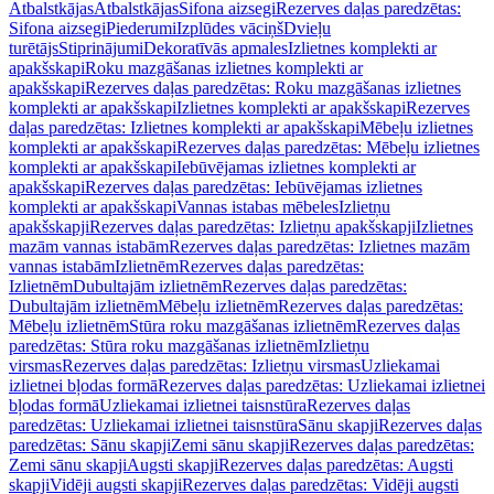
Atbalstkājas
Atbalstkājas
Sifona aizsegi
Rezerves daļas paredzētas:
Sifona aizsegi
Piederumi
Izplūdes vāciņš
Dvieļu
turētājs
Stiprinājumi
Dekoratīvās apmales
Izlietnes komplekti ar
apakšskapi
Roku mazgāšanas izlietnes komplekti ar
apakšskapi
Rezerves daļas paredzētas: Roku mazgāšanas izlietnes
komplekti ar apakšskapi
Izlietnes komplekti ar apakšskapi
Rezerves
daļas paredzētas: Izlietnes komplekti ar apakšskapi
Mēbeļu izlietnes
komplekti ar apakšskapi
Rezerves daļas paredzētas: Mēbeļu izlietnes
komplekti ar apakšskapi
Iebūvējamas izlietnes komplekti ar
apakšskapi
Rezerves daļas paredzētas: Iebūvējamas izlietnes
komplekti ar apakšskapi
Vannas istabas mēbeles
Izlietņu
apakšskapji
Rezerves daļas paredzētas: Izlietņu apakšskapji
Izlietnes
mazām vannas istabām
Rezerves daļas paredzētas: Izlietnes mazām
vannas istabām
Izlietnēm
Rezerves daļas paredzētas:
Izlietnēm
Dubultajām izlietnēm
Rezerves daļas paredzētas:
Dubultajām izlietnēm
Mēbeļu izlietnēm
Rezerves daļas paredzētas:
Mēbeļu izlietnēm
Stūra roku mazgāšanas izlietnēm
Rezerves daļas
paredzētas: Stūra roku mazgāšanas izlietnēm
Izlietņu
virsmas
Rezerves daļas paredzētas: Izlietņu virsmas
Uzliekamai
izlietnei bļodas formā
Rezerves daļas paredzētas: Uzliekamai izlietnei
bļodas formā
Uzliekamai izlietnei taisnstūra
Rezerves daļas
paredzētas: Uzliekamai izlietnei taisnstūra
Sānu skapji
Rezerves daļas
paredzētas: Sānu skapji
Zemi sānu skapji
Rezerves daļas paredzētas:
Zemi sānu skapji
Augsti skapji
Rezerves daļas paredzētas: Augsti
skapji
Vidēji augsti skapji
Rezerves daļas paredzētas: Vidēji augsti