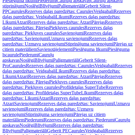
Pieslēguma līkumi
Piederumi
Cauruļu apskavas
Cauruļu apskavu
stiprinājumi
Noslēgi
Blīvējumi
Palīgmateriāli
Geberit Silent-
PP
Caurules
Rezerves daļas paredzētas: Caurules
Veidgabali
Rezerves
daļas paredzētas: Veidgabali
Līkumi
Rezerves daļas paredzētas:
Līkumi
Atzari
Rezerves daļas paredzētas: Atzari
Pārejas
Rezerves
daļas paredzētas: Pārejas
Piekļuves caurules
Rezerves daļas
paredzētas: Piekļuves caurules
Savienojumi
Rezerves daļas
paredzētas: Savienojumi
Uzmavu savienojumi
Rezerves daļas
paredzētas: Uzmavu savienojumi
Stiprinājuma savienojumi
Pārejas uz
citiem materiāliem
Savienotājelementi
Pieslēguma līkumi
Pieslēguma
īscaurule
Piederumi
Cauruļu
apskavas
Noslēgi
Blīvējumi
Palīgmateriāli
Geberit Silent-
Pro
Caurules
Rezerves daļas paredzētas: Caurules
Veidgabali
Rezerves
daļas paredzētas: Veidgabali
Līkumi
Rezerves daļas paredzētas:
Līkumi
Atzari
Rezerves daļas paredzētas: Atzari
Pārejas
Rezerves
daļas paredzētas: Pārejas
Piekļuves caurules
Rezerves daļas
paredzētas: Piekļuves caurules
Profildetaļas SuperTube
Rezerves
daļas paredzētas: Profildetaļas SuperTube
Līkumi
Rezerves daļas
paredzētas: Līkumi
Atzari
Rezerves daļas paredzētas:
Atzari
Savienojumi
Rezerves daļas paredzētas: Savienojumi
Uzmavu
savienojumi
Rezerves daļas paredzētas: Uzmavu
savienojumi
Stiprinājuma savienojumi
Pārejas uz citiem
materiāliem
Piederumi
Rezerves daļas paredzētas: Piederumi
Cauruļu
apskavas
Noslēgi
Blīvējumi
Rezerves daļas paredzētas:
Blīvējumi
Palīgmateriāli
Geberit PE
Caurules
Veidgabali
Rezerves