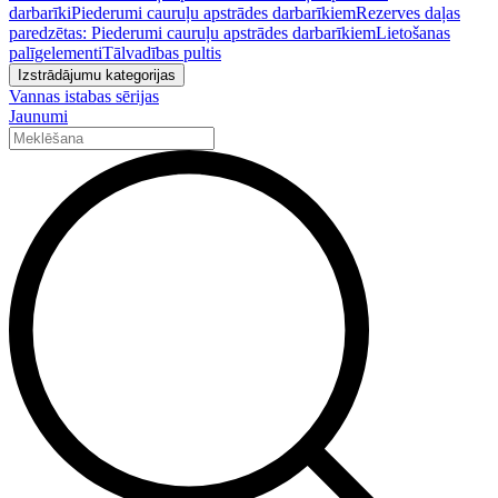
darbarīki
Piederumi cauruļu apstrādes darbarīkiem
Rezerves daļas
paredzētas: Piederumi cauruļu apstrādes darbarīkiem
Lietošanas
palīgelementi
Tālvadības pultis
Izstrādājumu kategorijas
Vannas istabas sērijas
Jaunumi