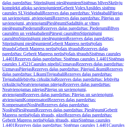
daļas paredzētas: Stiprinājumi pieslēgumiem
Sistēmas blīves
Skrūvju
komplekti atloku savienojumiem
Geberit Volex
Apsildes sistēmu
caurules SL
Veidgabali
Rezerves daļas paredzētas: Veidgabali
Pārejas
un savienojumi, atvienojami
Rezerves daļas paredzētas: Pārejas un
savienojumi, atvienojami
Pieslēgumi
Sadalītājs ar vītnes
pieslēgumu
Piederumi
Rezerves daļas paredzētas: Piederumi
Blīves
caurulēm un veidgabaliem
Pārsegi caurulēm
Stiprinājumi
caurulēm
Stiprinājumi pieslēgumiem
Rezerves daļas paredzētas:
Stiprinājumi pieslēgumiem
Geberit Mapress nerūsējošais
tērauds
Geberit Mapress nerūsējošais tērauds
Rezerves daļas
paredzētas: Geberit Mapress nerūsējošais tērauds
Sistēmas caurules
1.4401
Rezerves daļas paredzētas: Sistēmas caurules 1.4401
Sistēmas
caurules 1.4521
Caurules nipelis
Uzmavas
Rezerves daļas paredzētas:
Uzmavas
Pārejas
Rezerves daļas paredzētas: Pārejas
Līkumi
Rezerves
daļas paredzētas: Līkumi
Trejgabali
Rezerves daļas paredzētas:
Trejgabali
Iebūvēta cirkulācija
Rezerves daļas paredzētas: Iebūvēta
cirkulācija
Neatvienojamas pārejas
Rezerves daļas paredzētas:
Neatvienojamas pārejas
Pārejas un savienojumi,
atvienojami
Rezerves daļas paredzētas: Pārejas un savienojumi,
atvienojami
Kompensatori
Rezerves daļas paredzētas:
Kompensatori
Noslēgi
Rezerves daļas paredzētas:
Noslēgi
Pieslēgumi
Rezerves daļas paredzētas: Pieslēgumi
Geberit
Mapress nerūsējošais tērauds, gāze
Rezerves daļas paredzētas:
Geberit Mapress nerūsējošais tērauds, gāze
Sistēmas caurules
1.4401
Rezerves daļas paredzētas: Sistēmas caurules 1.4401
Caurules