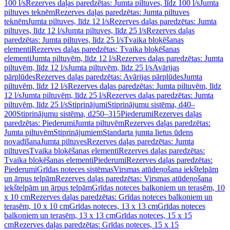
100 l/s
Rezerves daļas paredzētas: Jumta piltuves, līdz 100 l/s
Jumta
piltuves teknēm
Rezerves daļas paredzētas: Jumta piltuves
teknēm
Jumta piltuves, līdz 12 l/s
Rezerves daļas paredzētas: Jumta
piltuves, līdz 12 l/s
Jumta piltuves, līdz 25 l/s
Rezerves daļas
paredzētas: Jumta piltuves, līdz 25 l/s
Tvaika bloķēšanas
elementi
Rezerves daļas paredzētas: Tvaika bloķēšanas
elementi
Jumta piltuvēm, līdz 12 l/s
Rezerves daļas paredzētas: Jumta
piltuvēm, līdz 12 l/s
Jumta piltuvēm, līdz 25 l/s
Avārijas
pārplūdes
Rezerves daļas paredzētas: Avārijas pārplūdes
Jumta
piltuvēm, līdz 12 l/s
Rezerves daļas paredzētas: Jumta piltuvēm, līdz
12 l/s
Jumta piltuvēm, līdz 25 l/s
Rezerves daļas paredzētas: Jumta
piltuvēm, līdz 25 l/s
Stiprinājumi
Stiprinājumu sistēma, d40–
200
Stiprinājumu sistēma, d250–315
Piederumi
Rezerves daļas
paredzētas: Piederumi
Jumta piltuvēm
Rezerves daļas paredzētas:
Jumta piltuvēm
Stiprinājumiem
Standarta jumta lietus ūdens
novadīšana
Jumta piltuves
Rezerves daļas paredzētas: Jumta
piltuves
Tvaika bloķēšanas elementi
Rezerves daļas paredzētas:
Tvaika bloķēšanas elementi
Piederumi
Rezerves daļas paredzētas:
Piederumi
Grīdas noteces sistēmas
Virsmas atūdeņošana iekštelpām
un ārpus telpām
Rezerves daļas paredzētas: Virsmas atūdeņošana
iekštelpām un ārpus telpām
Grīdas noteces balkoniem un terasēm, 10
x 10 cm
Rezerves daļas paredzētas: Grīdas noteces balkoniem un
terasēm, 10 x 10 cm
Grīdas noteces, 13 x 13 cm
Grīdas noteces
balkoniem un terasēm, 13 x 13 cm
Grīdas noteces, 15 x 15
cm
Rezerves daļas paredzētas: Grīdas noteces, 15 x 15