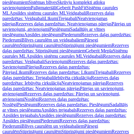
pieslēgumiem
Sistēmas blīves
Skrūvju komplekti atloku
savienojumiem
Palīgmateriāli
Geberit PushFit
Sistēmu caurules
ML
Apsildes sistēmu caurules ML
Veidgabali
Rezerves daļas
paredzētas: Veidgabali
Līkumi
Trejgabali
Neatvienojamas
pārejas
Rezerves daļas paredzētas: Neatvienojamas pārejas
Pārejas un
savienojumi, atvienojami
Pieslēgumi
Sadalītājs ar vītnes
pieslēgumu
Apsildes pieslēgumi
Piederumi
Rezerves daļas paredzētas:
Piederumi
Blīves caurulēm un veidgabaliem
Pārsegi
caurulēm
Stiprinājumi caurulēm
Stiprinājumi pieslēgumiem
Rezerves
daļas paredzētas: Stiprinājumi pieslēgumiem
Geberit Mepla
Sistēmu
caurules ML
Apsildes sistēmu caurules ML
Veidgabali
Rezerves daļas
paredzētas: Veidgabali
Savienojumi
Rezerves daļas paredzētas:
Savienojumi
Pārejas
Rezerves daļas paredzētas:
Pārejas
Līkumi
Rezerves daļas paredzētas: Līkumi
Trejgabali
Rezerves
daļas paredzētas: Trejgabali
Iebūvēta cirkulācija
Rezerves daļas
paredzētas: Iebūvēta cirkulācija
Neatvienojamas pārejas
Rezerves
daļas paredzētas: Neatvienojamas pārejas
Pārejas un savienojumi,
atvienojami
Rezerves daļas paredzētas: Pārejas un savienojumi,
atvienojami
Noslēgi
Rezerves daļas paredzētas:
Noslēgi
Pieslēgumi
Rezerves daļas paredzētas: Pieslēgumi
Sadalītājs
ar vītnes pieslēgumu
Apsildes trejgabals
Rezerves daļas paredzētas:
Apsildes trejgabals
Apsildes pieslēgumi
Rezerves daļas paredzētas:
Apsildes pieslēgumi
Piederumi
Rezerves daļas paredzētas:
Piederumi
Blīves caurulēm un veidgabaliem
Pārsegi
caurulēm
Stiprinājumi caurulēm
Stiprinājumi pieslēgumiem
Rezerves