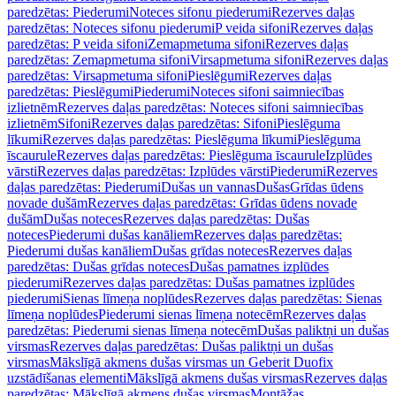
paredzētas: Piederumi
Noteces sifonu piederumi
Rezerves daļas
paredzētas: Noteces sifonu piederumi
P veida sifoni
Rezerves daļas
paredzētas: P veida sifoni
Zemapmetuma sifoni
Rezerves daļas
paredzētas: Zemapmetuma sifoni
Virsapmetuma sifoni
Rezerves daļas
paredzētas: Virsapmetuma sifoni
Pieslēgumi
Rezerves daļas
paredzētas: Pieslēgumi
Piederumi
Noteces sifoni saimniecības
izlietnēm
Rezerves daļas paredzētas: Noteces sifoni saimniecības
izlietnēm
Sifoni
Rezerves daļas paredzētas: Sifoni
Pieslēguma
līkumi
Rezerves daļas paredzētas: Pieslēguma līkumi
Pieslēguma
īscaurule
Rezerves daļas paredzētas: Pieslēguma īscaurule
Izplūdes
vārsti
Rezerves daļas paredzētas: Izplūdes vārsti
Piederumi
Rezerves
daļas paredzētas: Piederumi
Dušas un vannas
Dušas
Grīdas ūdens
novade dušām
Rezerves daļas paredzētas: Grīdas ūdens novade
dušām
Dušas noteces
Rezerves daļas paredzētas: Dušas
noteces
Piederumi dušas kanāliem
Rezerves daļas paredzētas:
Piederumi dušas kanāliem
Dušas grīdas noteces
Rezerves daļas
paredzētas: Dušas grīdas noteces
Dušas pamatnes izplūdes
piederumi
Rezerves daļas paredzētas: Dušas pamatnes izplūdes
piederumi
Sienas līmeņa noplūdes
Rezerves daļas paredzētas: Sienas
līmeņa noplūdes
Piederumi sienas līmeņa notecēm
Rezerves daļas
paredzētas: Piederumi sienas līmeņa notecēm
Dušas paliktņi un dušas
virsmas
Rezerves daļas paredzētas: Dušas paliktņi un dušas
virsmas
Mākslīgā akmens dušas virsmas un Geberit Duofix
uzstādīšanas elementi
Mākslīgā akmens dušas virsmas
Rezerves daļas
paredzētas: Mākslīgā akmens dušas virsmas
Montāžas