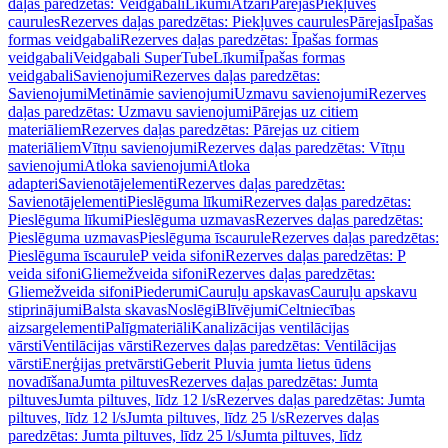
daļas paredzētas: Veidgabali
Līkumi
Atzari
Pārejas
Piekļuves
caurules
Rezerves daļas paredzētas: Piekļuves caurules
Pārejas
Īpašas
formas veidgabali
Rezerves daļas paredzētas: Īpašas formas
veidgabali
Veidgabali SuperTube
Līkumi
Īpašas formas
veidgabali
Savienojumi
Rezerves daļas paredzētas:
Savienojumi
Metināmie savienojumi
Uzmavu savienojumi
Rezerves
daļas paredzētas: Uzmavu savienojumi
Pārejas uz citiem
materiāliem
Rezerves daļas paredzētas: Pārejas uz citiem
materiāliem
Vītņu savienojumi
Rezerves daļas paredzētas: Vītņu
savienojumi
Atloka savienojumi
Atloka
adapteri
Savienotājelementi
Rezerves daļas paredzētas:
Savienotājelementi
Pieslēguma līkumi
Rezerves daļas paredzētas:
Pieslēguma līkumi
Pieslēguma uzmavas
Rezerves daļas paredzētas:
Pieslēguma uzmavas
Pieslēguma īscaurule
Rezerves daļas paredzētas:
Pieslēguma īscaurule
P veida sifoni
Rezerves daļas paredzētas: P
veida sifoni
Gliemežveida sifoni
Rezerves daļas paredzētas:
Gliemežveida sifoni
Piederumi
Cauruļu apskavas
Cauruļu apskavu
stiprinājumi
Balsta skavas
Noslēgi
Blīvējumi
Celtniecības
aizsargelementi
Palīgmateriāli
Kanalizācijas ventilācijas
vārsti
Ventilācijas vārsti
Rezerves daļas paredzētas: Ventilācijas
vārsti
Enerģijas pretvārsti
Geberit Pluvia jumta lietus ūdens
novadīšana
Jumta piltuves
Rezerves daļas paredzētas: Jumta
piltuves
Jumta piltuves, līdz 12 l/s
Rezerves daļas paredzētas: Jumta
piltuves, līdz 12 l/s
Jumta piltuves, līdz 25 l/s
Rezerves daļas
paredzētas: Jumta piltuves, līdz 25 l/s
Jumta piltuves, līdz