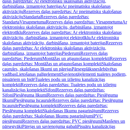
daļas paredzētas: Ar elektronisku skalošanas aktivizāciju,
darbināšana, izmantojot baterijas
Ar pneimatisku skalošanas
aktivizāciju
Rezerves daļas paredzētas: Ar pneimatisku skalošanas
aktivizāciju
Standarta
Rezerves daļas paredzētas:
Standarta
Virsapmetuma
Rezerves daļas paredzētas: Virsapmetuma
Ar
elektronisku skalošanas aktivizāciju, darbināšana, izmantojot
elektrotīklu
Rezerves daļas paredzētas: Ar elektronisku skalošanas
aktivizāciju, darbināšana, izmantojot elektrotīklu
Ar elektronisku
skalošanas aktivizāciju, darbināšana, izmantojot baterijas
Rezerves
daļas paredzētas: Ar elektronisku skalošanas aktivizāciju,
darbināšana, izmantojot baterijas
Piederumi
Rezerves daļas
paredzētas: Piederumi
Montāžas un atjaunošanas komplekti
Rezerves
daļas paredzētas: Montāžas un atjaunošanas komplekti
Skalošanas
caurules, skalošanas līkumi un pārejas
Pārsegplāksnes
Iebūvētas
vadības
Lietošanas palīgelementi
Savienotājelementi tualetes podiem,
pisuāriem un bidē
Tualetes podu un izlietņu kanalizācijas
komplekti
Rezerves daļas paredzētas: Tualetes podu un izlietņu
kanalizācijas komplekti
Sifoni
Rezerves daļas paredzētas:
Sifoni
Pieslēguma līkumi
Rezerves daļas paredzētas: Pieslēguma
līkumi
Pieslēguma īscaurule
Rezerves daļas paredzētas: Pieslēguma
īscaurule
Pieslēguma komplekti
Rezerves daļas paredzētas:
Pieslēguma komplekti
Skalošanas līkumu pagarinājumi
Rezerves
daļas paredzētas: Skalošanas līkumu pagarinājumi
PVC
pieslēgumi
Rezerves daļas paredzētas: PVC pieslēgumi
Manšetes un
pārsegvāki
Pārejas un savienojuma gabali
Pisuāru kanalizācijas