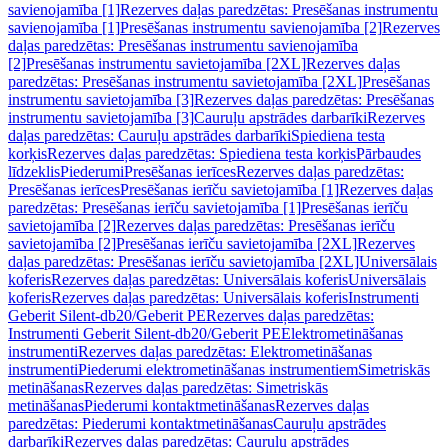
savienojamība [1]
Rezerves daļas paredzētas: Presēšanas instrumentu
savienojamība [1]
Presēšanas instrumentu savienojamība [2]
Rezerves
daļas paredzētas: Presēšanas instrumentu savienojamība
[2]
Presēšanas instrumentu savietojamība [2XL]
Rezerves daļas
paredzētas: Presēšanas instrumentu savietojamība [2XL]
Presēšanas
instrumentu savietojamība [3]
Rezerves daļas paredzētas: Presēšanas
instrumentu savietojamība [3]
Cauruļu apstrādes darbarīki
Rezerves
daļas paredzētas: Cauruļu apstrādes darbarīki
Spiediena testa
korķis
Rezerves daļas paredzētas: Spiediena testa korķis
Pārbaudes
līdzeklis
Piederumi
Presēšanas ierīces
Rezerves daļas paredzētas:
Presēšanas ierīces
Presēšanas ierīču savietojamība [1]
Rezerves daļas
paredzētas: Presēšanas ierīču savietojamība [1]
Presēšanas ierīču
savietojamība [2]
Rezerves daļas paredzētas: Presēšanas ierīču
savietojamība [2]
Presēšanas ierīču savietojamība [2XL]
Rezerves
daļas paredzētas: Presēšanas ierīču savietojamība [2XL]
Universālais
koferis
Rezerves daļas paredzētas: Universālais koferis
Universālais
koferis
Rezerves daļas paredzētas: Universālais koferis
Instrumenti
Geberit Silent-db20/Geberit PE
Rezerves daļas paredzētas:
Instrumenti Geberit Silent-db20/Geberit PE
Elektrometināšanas
instrumenti
Rezerves daļas paredzētas: Elektrometināšanas
instrumenti
Piederumi elektrometināšanas instrumentiem
Simetriskās
metināšanas
Rezerves daļas paredzētas: Simetriskās
metināšanas
Piederumi kontaktmetināšanas
Rezerves daļas
paredzētas: Piederumi kontaktmetināšanas
Cauruļu apstrādes
darbarīki
Rezerves daļas paredzētas: Cauruļu apstrādes