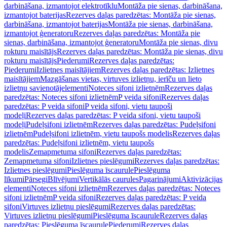
darbināšana, izmantojot elektrotīklu
Montāža pie sienas, darbināšana,
izmantojot baterijas
Rezerves daļas paredzētas: Montāža pie sienas,
darbināšana, izmantojot baterijas
Montāža pie sienas, darbināšana,
izmantojot ģeneratoru
Rezerves daļas paredzētas: Montāža pie
sienas, darbināšana, izmantojot ģeneratoru
Montāža pie sienas, divu
rokturu maisītājs
Rezerves daļas paredzētas: Montāža pie sienas, divu
rokturu maisītājs
Piederumi
Rezerves daļas paredzētas:
Piederumi
Izlietnes maisītājiem
Rezerves daļas paredzētas: Izlietnes
maisītājiem
Mazgāšanas vietas, virtuves izlietņu, ierīču un lieto
izlietņu savienotājelementi
Noteces sifoni izlietnēm
Rezerves daļas
paredzētas: Noteces sifoni izlietnēm
P veida sifoni
Rezerves daļas
paredzētas: P veida sifoni
P veida sifoni, vietu taupoši
modeļi
Rezerves daļas paredzētas: P veida sifoni, vietu taupoši
modeļi
Pudeļsifoni izlietnēm
Rezerves daļas paredzētas: Pudeļsifoni
izlietnēm
Pudeļsifoni izlietnēm, vietu taupošs modelis
Rezerves daļas
paredzētas: Pudeļsifoni izlietnēm, vietu taupošs
modelis
Zemapmetuma sifoni
Rezerves daļas paredzētas:
Zemapmetuma sifoni
Izlietnes pieslēgumi
Rezerves daļas paredzētas:
Izlietnes pieslēgumi
Pieslēguma īscaurule
Pieslēguma
līkumi
Pārsegi
Blīvējumi
Vertikālās caurules
Pagarinājumi
Aktivizācijas
elementi
Noteces sifoni izlietnēm
Rezerves daļas paredzētas: Noteces
sifoni izlietnēm
P veida sifoni
Rezerves daļas paredzētas: P veida
sifoni
Virtuves izlietņu pieslēgumi
Rezerves daļas paredzētas:
Virtuves izlietņu pieslēgumi
Pieslēguma īscaurule
Rezerves daļas
paredzētas: Pieslēguma īscaurule
Piederumi
Rezerves daļas