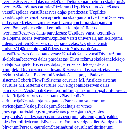
tvertnes
Rezerves daļas paredzētas: Delta zemapmetuma skalojamās
tvertnes
Skalošanas caurules
Piederumi
Uzpildes un noskalošanas
vārsti
Uzpildes vārsti
Rezerves daļas paredzētas: Uzpildes
vārsti
Uzpildes vārsti zemapmetuma skalojamām tvertnēm
Rezerves
daļas paredzētas: Uzpildes vārsti zemapmetuma skalojamām
tvertnēm
Uzpildes vārsti keramikas skalojamā ūdens
tvertnēm
Rezerves daļas paredzētas: Uzpildes vārsti keramikas
skalojamā ūdens tvertnēm
Uzpildes vārsti universālajām skalojamā
ūdens tvertnēm
Rezerves daļas paredzētas: Uzpildes vārsti
universālajām skalojamā ūdens tvertnēm
Noskalošanas
vārsti
Rezerves daļas paredzētas: Noskalošanas vārsti
Divu režīmu
skalošana
Rezerves daļas paredzētas: Divu režīmu skalošana
Iekšējo
detaļu komplekti
Rezerves daļas paredzētas: Iekšējo detaļu
komplekti
Divu režīmu skalošana
Rezerves daļas paredzētas: Divu
režīmu skalošana
Piederumi
Noskalošanas pogas
Padeves
sistēmas
Geberit FlowFit
Sistēmu caurules ML
Apsildes sistēmu
caurules ML
Sistēmu caurules SL
Veidgabali
Rezerves daļas
paredzētas: Veidgabali
Savienojumi
Pārejas
Līkumi
Trejgabali
Iebūvēta
cirkulācija
Rezerves daļas paredzētas: Iebūvēta
cirkulācija
Neatvienojamas pārejas
Pārejas un savienojumi,
atvienojami
Noslēgi
Pieslēgumi
Sadalītājs ar vītnes
pieslēgumu
Sadalītājs ar presēšanas pieslēgumu
Apsildes
trejgabals
Apsildes pārejas un savienojumi, atvienojami
Apsildes
pieslēgumi
Piederumi
Blīves caurulēm un veidgabaliem
Veidgabalu
blīvējumi
Pārsegi caurulēm
Stiprinājumi caurulēm
Stiprinājumi