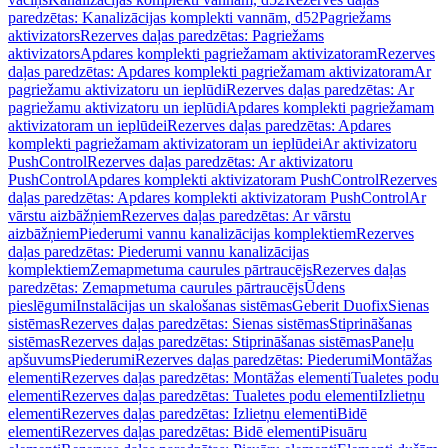
paredzētas: Kanalizācijas komplekti vannām, d52
Pagriežams
aktivizators
Rezerves daļas paredzētas: Pagriežams
aktivizators
Apdares komplekti pagriežamam aktivizatoram
Rezerves
daļas paredzētas: Apdares komplekti pagriežamam aktivizatoram
Ar
pagriežamu aktivizatoru un ieplūdi
Rezerves daļas paredzētas: Ar
pagriežamu aktivizatoru un ieplūdi
Apdares komplekti pagriežamam
aktivizatoram un ieplūdei
Rezerves daļas paredzētas: Apdares
komplekti pagriežamam aktivizatoram un ieplūdei
Ar aktivizatoru
PushControl
Rezerves daļas paredzētas: Ar aktivizatoru
PushControl
Apdares komplekti aktivizatoram PushControl
Rezerves
daļas paredzētas: Apdares komplekti aktivizatoram PushControl
Ar
vārstu aizbāžņiem
Rezerves daļas paredzētas: Ar vārstu
aizbāžņiem
Piederumi vannu kanalizācijas komplektiem
Rezerves
daļas paredzētas: Piederumi vannu kanalizācijas
komplektiem
Zemapmetuma caurules pārtraucējs
Rezerves daļas
paredzētas: Zemapmetuma caurules pārtraucējs
Ūdens
pieslēgumi
Instalācijas un skalošanas sistēmas
Geberit Duofix
Sienas
sistēmas
Rezerves daļas paredzētas: Sienas sistēmas
Stiprināšanas
sistēmas
Rezerves daļas paredzētas: Stiprināšanas sistēmas
Paneļu
apšuvums
Piederumi
Rezerves daļas paredzētas: Piederumi
Montāžas
elementi
Rezerves daļas paredzētas: Montāžas elementi
Tualetes podu
elementi
Rezerves daļas paredzētas: Tualetes podu elementi
Izlietņu
elementi
Rezerves daļas paredzētas: Izlietņu elementi
Bidē
elementi
Rezerves daļas paredzētas: Bidē elementi
Pisuāru