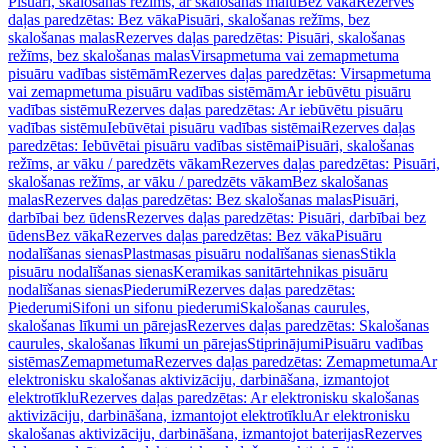
Pisuāri, skalošanas režīms, ar skalošanas malu
Bez vāka
Rezerves
daļas paredzētas: Bez vāka
Pisuāri, skalošanas režīms, bez
skalošanas malas
Rezerves daļas paredzētas: Pisuāri, skalošanas
režīms, bez skalošanas malas
Virsapmetuma vai zemapmetuma
pisuāru vadības sistēmām
Rezerves daļas paredzētas: Virsapmetuma
vai zemapmetuma pisuāru vadības sistēmām
Ar iebūvētu pisuāru
vadības sistēmu
Rezerves daļas paredzētas: Ar iebūvētu pisuāru
vadības sistēmu
Iebūvētai pisuāru vadības sistēmai
Rezerves daļas
paredzētas: Iebūvētai pisuāru vadības sistēmai
Pisuāri, skalošanas
režīms, ar vāku / paredzēts vākam
Rezerves daļas paredzētas: Pisuāri,
skalošanas režīms, ar vāku / paredzēts vākam
Bez skalošanas
malas
Rezerves daļas paredzētas: Bez skalošanas malas
Pisuāri,
darbībai bez ūdens
Rezerves daļas paredzētas: Pisuāri, darbībai bez
ūdens
Bez vāka
Rezerves daļas paredzētas: Bez vāka
Pisuāru
nodalīšanas sienas
Plastmasas pisuāru nodalīšanas sienas
Stikla
pisuāru nodalīšanas sienas
Keramikas sanitārtehnikas pisuāru
nodalīšanas sienas
Piederumi
Rezerves daļas paredzētas:
Piederumi
Sifoni un sifonu piederumi
Skalošanas caurules,
skalošanas līkumi un pārejas
Rezerves daļas paredzētas: Skalošanas
caurules, skalošanas līkumi un pārejas
Stiprinājumi
Pisuāru vadības
sistēmas
Zemapmetuma
Rezerves daļas paredzētas: Zemapmetuma
Ar
elektronisku skalošanas aktivizāciju, darbināšana, izmantojot
elektrotīklu
Rezerves daļas paredzētas: Ar elektronisku skalošanas
aktivizāciju, darbināšana, izmantojot elektrotīklu
Ar elektronisku
skalošanas aktivizāciju, darbināšana, izmantojot baterijas
Rezerves