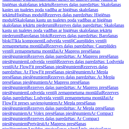
higiēnas skalošanas iekārtu
Rezerves daļas paredzētas: Skalošanas
kastes un tualetes poda vadība ar higiēnas skalošanas
iekārtu
Higiēnas moduļi
Rezerves daļas paredzētas: Higiēnas
moduļi
Skalošanas kastu un tualetes poda vadības ar higiēnas
skalošanas iekārtu piederumi
Rezerves daļas paredzētas: Skalošanas
kastu un tualetes poda vadības ar higiēnas skalošanas iekārtu
piederumi
Barošanas bloki
Rezerves daļas paredzētas: Barošanas
bloki
Tīkla komponenti
Lodveida ventiļi
Caurplūdes ventiļi
zemapmetuma montāžai
Rezerves daļas paredzētas: Caurplūdes
ventiļi zemapmetuma montāžai
Ar Mapress presēšanas
pieslēgumiem
Rezerves daļas paredzētas: Ar Mapress presēšanas
pieslēgumiem
Lodveida ventiļi
Rezerves daļas paredzētas: Lodveida
ventiļi
Ar FlowFit presēšanas pieslēgumiem
Rezerves daļas
paredzētas: Ar FlowFit presēšanas pieslēgumiem
Ar Mepla
presēšanas pieslēgumiem
Rezerves daļas paredzētas: Ar Mepla
presēšanas pieslēgumiem
Ar Mapress presēšanas
pieslēgumiem
Rezerves daļas paredzētas: Ar Mapress presēšanas
pieslēgumiem
Lodveida ventiļi zemapmetuma montāžai
Rezerves
daļas paredzētas: Lodveida ventiļi zemapmetuma montāžai
Ar
FlowFit preses savienojumiem
Ar Mepla presēšanas
pieslēgumiem
Rezerves daļas paredzētas: Ar Mepla presēšanas
pieslēgumiem
Ar Volex presēšanas pieslēgumiem
Ar Compact
pieslēgumiem
Rezerves daļas paredzētas: Ar Compact
pieslēgumiem
Pretvārsti
Ar Mapress presēšanas
pieslēgumiem
Apsildes atgaisošanas vārsti
Ātrās atgaisošanas