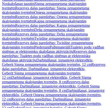
Noskalošanas taustiņi
Sigma zemapmetuma skalojamām
tvertnēm
Rezerves daļas paredzētas: Sigma zemapmetuma
skalojamām tvertnēm
Omega zemapmetuma skalojamām
tvertnēm
Rezerves daļas paredzētas: Omega zemapmetuma
skalojamām tvertnēm
Kappa zemapmetuma skalojamām
tvertnēm
Rezerves daļas paredzētas: Kappa zemapmetuma
skalojamām tvertnēm
Delta zemapmetuma skalojamām
tvertnēm
Rezerves daļas paredzētas: Delta zemapmetuma
skalojamām tvertnēm
Twinline zemapmetuma skalojamām
tvertnēm
Rezerves daļas paredzētas: Twinline zemapmetuma
skalojamām tvertnēm
Piederumi
Palīgmateriāli
Tualetes podu vadības
sistēmas ar elektronisku skalošanas aktivizāciju
Rezerves daļas
paredzētas: Tualetes podu vadības sistēmas ar elektronisku
skalošanas aktivizāciju
Darbināšanai, izmantojot elektrotīklu,
Geberit Sigma zemapmetuma skalojamām tvertnēm, 12 cm
Rezerves
daļas paredzētas: Darbināšanai, izmantojot elektrotīklu,
Geberit Sigma zemapmetuma skalojamām tvertnēm,
12 cm
Darbināšanai, izmantojot elektrotīklu, Geberit Sigma
zemapmetuma skalojamām tvertnēm, 8 cm
Rezerves daļas
paredzētas: Darbināšanai, izmantojot elektrotīklu, Geberit Sigma
zemapmetuma skalojamām tvertnēm, 8 cm
Darbināšanai, izmantojot
elektrotīklu, Geberit Omega zemapmetuma skalojamām tvertnēm,
12 cm
Rezerves daļas paredzētas: Darbināšanai, izmantojot
elektrotīklu, Geberit Omega zemapmetuma skalojamām tvertnēm,
12 cm
Darbināšanai, izmantojot baterijas, Geberit Sigma