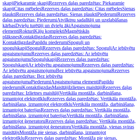
skapji
Piekaramie skapji
Rezerves daļas paredzētas: Piekaramie
skapji
Citas mēbeles
Rezerves daļas paredzētas: Citas mēbeles
Sienas
plaukti
Rezerves daļas paredzētas: Sienas plaukti
Piederumi
Rezerves
daļas paredzētas: Piederumi
Atvilktņu sadalītāji un uzglabāšanas
kārbas
Dvieļu turētāji un dvieļu āķi
Apgaismojuma
elementi
Rokturi
Kāju komplekti
Magnētiskās
plāksnes
Kontaktligzdas
Rezerves daļas paredzētas:
Kontaktligzdas
Papildu piederumi
Spoguļi un
spoguļskapji
Spoguļi
Rezerves daļas paredzētas: Spoguļi
Ar iebūvētu
apgaismojumu
Rezerves daļas paredzētas: Ar iebūvētu
apgaismojumu
Spoguļskapji
Rezerves daļas paredzētas:
Spoguļskapji
Ar iebūvētu apgaismojumu
Rezerves daļas paredzētas:
Ar iebūvētu apgaismojumu
Bez iebūvēta apgaismojuma
Rezerves
daļas paredzētas: Bez iebūvēta
apgaismojuma
Piederumi
Apgaismojuma elementi
Papildu
piederumi
Kontaktligzdas
Maisītāji
Izlietnes maisītāji
Rezerves daļas
paredzētas: Izlietnes maisītāji
Vertikāla montāža, darbināšana,
izmantojot elektrotīklu
Rezerves daļas paredzētas: Vertikāla montāža,
darbināšana, izmantojot elektrotīklu
Vertikāla montāža, darbināšana,
izmantojot baterijas
Rezerves daļas paredzētas: Vertikāla montāža,
darbināšana, izmantojot baterijas
Vertikāla montāža, darbināšana,
izmantojot ģeneratoru
Rezerves daļas paredzētas: Vertikāla montāža,
darbināšana, izmantojot ģeneratoru
Vertikāla montāža, vienas sviras
maisītājs
Montāža pie sienas, darbināšana, izmantojot
elektrotīklu
Rezerves daļas paredzētas: Montāža pie sienas,