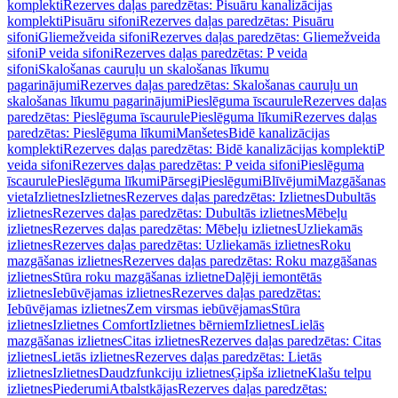
komplekti
Rezerves daļas paredzētas: Pisuāru kanalizācijas
komplekti
Pisuāru sifoni
Rezerves daļas paredzētas: Pisuāru
sifoni
Gliemežveida sifoni
Rezerves daļas paredzētas: Gliemežveida
sifoni
P veida sifoni
Rezerves daļas paredzētas: P veida
sifoni
Skalošanas cauruļu un skalošanas līkumu
pagarinājumi
Rezerves daļas paredzētas: Skalošanas cauruļu un
skalošanas līkumu pagarinājumi
Pieslēguma īscaurule
Rezerves daļas
paredzētas: Pieslēguma īscaurule
Pieslēguma līkumi
Rezerves daļas
paredzētas: Pieslēguma līkumi
Manšetes
Bidē kanalizācijas
komplekti
Rezerves daļas paredzētas: Bidē kanalizācijas komplekti
P
veida sifoni
Rezerves daļas paredzētas: P veida sifoni
Pieslēguma
īscaurule
Pieslēguma līkumi
Pārsegi
Pieslēgumi
Blīvējumi
Mazgāšanas
vieta
Izlietnes
Izlietnes
Rezerves daļas paredzētas: Izlietnes
Dubultās
izlietnes
Rezerves daļas paredzētas: Dubultās izlietnes
Mēbeļu
izlietnes
Rezerves daļas paredzētas: Mēbeļu izlietnes
Uzliekamās
izlietnes
Rezerves daļas paredzētas: Uzliekamās izlietnes
Roku
mazgāšanas izlietnes
Rezerves daļas paredzētas: Roku mazgāšanas
izlietnes
Stūra roku mazgāšanas izlietne
Daļēji iemontētās
izlietnes
Iebūvējamas izlietnes
Rezerves daļas paredzētas:
Iebūvējamas izlietnes
Zem virsmas iebūvējamas
Stūra
izlietnes
Izlietnes Comfort
Izlietnes bērniem
Izlietnes
Lielās
mazgāšanas izlietnes
Citas izlietnes
Rezerves daļas paredzētas: Citas
izlietnes
Lietās izlietnes
Rezerves daļas paredzētas: Lietās
izlietnes
Izlietnes
Daudzfunkciju izlietnes
Ģipša izlietne
Klašu telpu
izlietnes
Piederumi
Atbalstkājas
Rezerves daļas paredzētas: