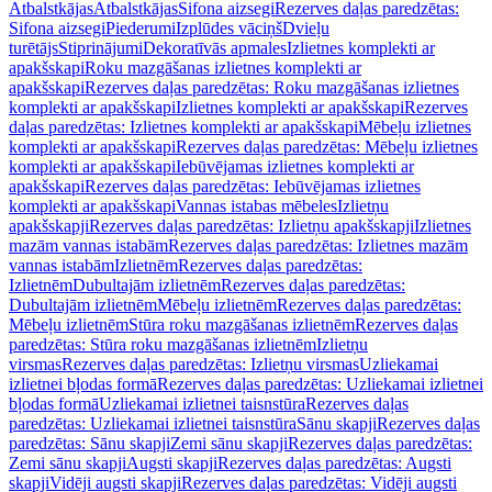
Atbalstkājas
Atbalstkājas
Sifona aizsegi
Rezerves daļas paredzētas:
Sifona aizsegi
Piederumi
Izplūdes vāciņš
Dvieļu
turētājs
Stiprinājumi
Dekoratīvās apmales
Izlietnes komplekti ar
apakšskapi
Roku mazgāšanas izlietnes komplekti ar
apakšskapi
Rezerves daļas paredzētas: Roku mazgāšanas izlietnes
komplekti ar apakšskapi
Izlietnes komplekti ar apakšskapi
Rezerves
daļas paredzētas: Izlietnes komplekti ar apakšskapi
Mēbeļu izlietnes
komplekti ar apakšskapi
Rezerves daļas paredzētas: Mēbeļu izlietnes
komplekti ar apakšskapi
Iebūvējamas izlietnes komplekti ar
apakšskapi
Rezerves daļas paredzētas: Iebūvējamas izlietnes
komplekti ar apakšskapi
Vannas istabas mēbeles
Izlietņu
apakšskapji
Rezerves daļas paredzētas: Izlietņu apakšskapji
Izlietnes
mazām vannas istabām
Rezerves daļas paredzētas: Izlietnes mazām
vannas istabām
Izlietnēm
Rezerves daļas paredzētas:
Izlietnēm
Dubultajām izlietnēm
Rezerves daļas paredzētas:
Dubultajām izlietnēm
Mēbeļu izlietnēm
Rezerves daļas paredzētas:
Mēbeļu izlietnēm
Stūra roku mazgāšanas izlietnēm
Rezerves daļas
paredzētas: Stūra roku mazgāšanas izlietnēm
Izlietņu
virsmas
Rezerves daļas paredzētas: Izlietņu virsmas
Uzliekamai
izlietnei bļodas formā
Rezerves daļas paredzētas: Uzliekamai izlietnei
bļodas formā
Uzliekamai izlietnei taisnstūra
Rezerves daļas
paredzētas: Uzliekamai izlietnei taisnstūra
Sānu skapji
Rezerves daļas
paredzētas: Sānu skapji
Zemi sānu skapji
Rezerves daļas paredzētas:
Zemi sānu skapji
Augsti skapji
Rezerves daļas paredzētas: Augsti
skapji
Vidēji augsti skapji
Rezerves daļas paredzētas: Vidēji augsti