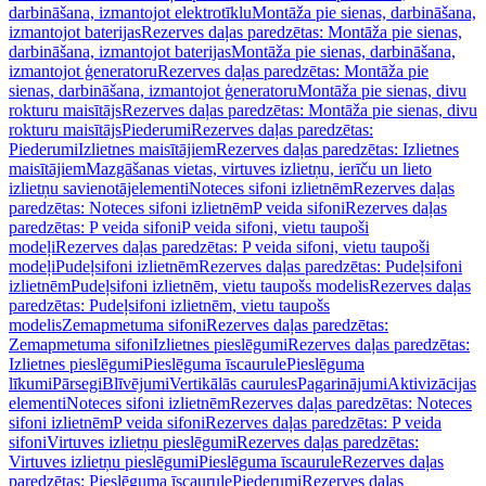
darbināšana, izmantojot elektrotīklu
Montāža pie sienas, darbināšana,
izmantojot baterijas
Rezerves daļas paredzētas: Montāža pie sienas,
darbināšana, izmantojot baterijas
Montāža pie sienas, darbināšana,
izmantojot ģeneratoru
Rezerves daļas paredzētas: Montāža pie
sienas, darbināšana, izmantojot ģeneratoru
Montāža pie sienas, divu
rokturu maisītājs
Rezerves daļas paredzētas: Montāža pie sienas, divu
rokturu maisītājs
Piederumi
Rezerves daļas paredzētas:
Piederumi
Izlietnes maisītājiem
Rezerves daļas paredzētas: Izlietnes
maisītājiem
Mazgāšanas vietas, virtuves izlietņu, ierīču un lieto
izlietņu savienotājelementi
Noteces sifoni izlietnēm
Rezerves daļas
paredzētas: Noteces sifoni izlietnēm
P veida sifoni
Rezerves daļas
paredzētas: P veida sifoni
P veida sifoni, vietu taupoši
modeļi
Rezerves daļas paredzētas: P veida sifoni, vietu taupoši
modeļi
Pudeļsifoni izlietnēm
Rezerves daļas paredzētas: Pudeļsifoni
izlietnēm
Pudeļsifoni izlietnēm, vietu taupošs modelis
Rezerves daļas
paredzētas: Pudeļsifoni izlietnēm, vietu taupošs
modelis
Zemapmetuma sifoni
Rezerves daļas paredzētas:
Zemapmetuma sifoni
Izlietnes pieslēgumi
Rezerves daļas paredzētas:
Izlietnes pieslēgumi
Pieslēguma īscaurule
Pieslēguma
līkumi
Pārsegi
Blīvējumi
Vertikālās caurules
Pagarinājumi
Aktivizācijas
elementi
Noteces sifoni izlietnēm
Rezerves daļas paredzētas: Noteces
sifoni izlietnēm
P veida sifoni
Rezerves daļas paredzētas: P veida
sifoni
Virtuves izlietņu pieslēgumi
Rezerves daļas paredzētas:
Virtuves izlietņu pieslēgumi
Pieslēguma īscaurule
Rezerves daļas
paredzētas: Pieslēguma īscaurule
Piederumi
Rezerves daļas