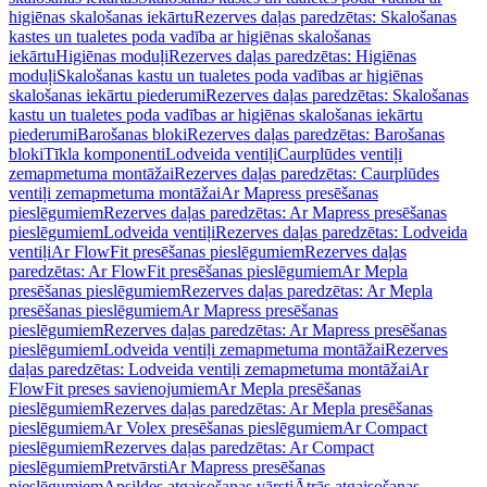
higiēnas skalošanas iekārtu
Rezerves daļas paredzētas: Skalošanas
kastes un tualetes poda vadība ar higiēnas skalošanas
iekārtu
Higiēnas moduļi
Rezerves daļas paredzētas: Higiēnas
moduļi
Skalošanas kastu un tualetes poda vadības ar higiēnas
skalošanas iekārtu piederumi
Rezerves daļas paredzētas: Skalošanas
kastu un tualetes poda vadības ar higiēnas skalošanas iekārtu
piederumi
Barošanas bloki
Rezerves daļas paredzētas: Barošanas
bloki
Tīkla komponenti
Lodveida ventiļi
Caurplūdes ventiļi
zemapmetuma montāžai
Rezerves daļas paredzētas: Caurplūdes
ventiļi zemapmetuma montāžai
Ar Mapress presēšanas
pieslēgumiem
Rezerves daļas paredzētas: Ar Mapress presēšanas
pieslēgumiem
Lodveida ventiļi
Rezerves daļas paredzētas: Lodveida
ventiļi
Ar FlowFit presēšanas pieslēgumiem
Rezerves daļas
paredzētas: Ar FlowFit presēšanas pieslēgumiem
Ar Mepla
presēšanas pieslēgumiem
Rezerves daļas paredzētas: Ar Mepla
presēšanas pieslēgumiem
Ar Mapress presēšanas
pieslēgumiem
Rezerves daļas paredzētas: Ar Mapress presēšanas
pieslēgumiem
Lodveida ventiļi zemapmetuma montāžai
Rezerves
daļas paredzētas: Lodveida ventiļi zemapmetuma montāžai
Ar
FlowFit preses savienojumiem
Ar Mepla presēšanas
pieslēgumiem
Rezerves daļas paredzētas: Ar Mepla presēšanas
pieslēgumiem
Ar Volex presēšanas pieslēgumiem
Ar Compact
pieslēgumiem
Rezerves daļas paredzētas: Ar Compact
pieslēgumiem
Pretvārsti
Ar Mapress presēšanas
pieslēgumiem
Apsildes atgaisošanas vārsti
Ātrās atgaisošanas