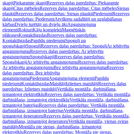
skapji
Piekaramie skapji
Rezerves daļas paredzētas: Piekaramie
skapji
Citas mēbeles
Rezerves daļas paredzētas: Citas mēbeles
Sienas
plaukti
Rezerves daļas paredzētas: Sienas plaukti
Piederumi
Rezerves
daļas paredzētas: Piederumi
Atvilktņu sadalītāji un uzglabāšanas
kārbas
Dvieļu turētāji un dvieļu āķi
Apgaismojuma
elementi
Rokturi
Kāju komplekti
Magnētiskās
plāksnes
Kontaktligzdas
Rezerves daļas paredzētas:
Kontaktligzdas
Papildu piederumi
Spoguļi un
spoguļskapji
Spoguļi
Rezerves daļas paredzētas: Spoguļi
Ar iebūvētu
apgaismojumu
Rezerves daļas paredzētas: Ar iebūvētu
apgaismojumu
Spoguļskapji
Rezerves daļas paredzētas:
Spoguļskapji
Ar iebūvētu apgaismojumu
Rezerves daļas paredzētas:
Ar iebūvētu apgaismojumu
Bez iebūvēta apgaismojuma
Rezerves
daļas paredzētas: Bez iebūvēta
apgaismojuma
Piederumi
Apgaismojuma elementi
Papildu
piederumi
Kontaktligzdas
Maisītāji
Izlietnes maisītāji
Rezerves daļas
paredzētas: Izlietnes maisītāji
Vertikāla montāža, darbināšana,
izmantojot elektrotīklu
Rezerves daļas paredzētas: Vertikāla montāža,
darbināšana, izmantojot elektrotīklu
Vertikāla montāža, darbināšana,
izmantojot baterijas
Rezerves daļas paredzētas: Vertikāla montāža,
darbināšana, izmantojot baterijas
Vertikāla montāža, darbināšana,
izmantojot ģeneratoru
Rezerves daļas paredzētas: Vertikāla montāža,
darbināšana, izmantojot ģeneratoru
Vertikāla montāža, vienas sviras
maisītājs
Montāža pie sienas, darbināšana, izmantojot
elektrotīklu
Rezerves daļas paredzētas: Montāža pie sienas,