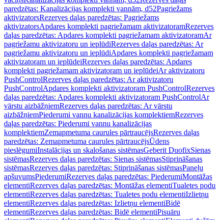
paredzētas: Kanalizācijas komplekti vannām, d52
Pagriežams
aktivizators
Rezerves daļas paredzētas: Pagriežams
aktivizators
Apdares komplekti pagriežamam aktivizatoram
Rezerves
daļas paredzētas: Apdares komplekti pagriežamam aktivizatoram
Ar
pagriežamu aktivizatoru un ieplūdi
Rezerves daļas paredzētas: Ar
pagriežamu aktivizatoru un ieplūdi
Apdares komplekti pagriežamam
aktivizatoram un ieplūdei
Rezerves daļas paredzētas: Apdares
komplekti pagriežamam aktivizatoram un ieplūdei
Ar aktivizatoru
PushControl
Rezerves daļas paredzētas: Ar aktivizatoru
PushControl
Apdares komplekti aktivizatoram PushControl
Rezerves
daļas paredzētas: Apdares komplekti aktivizatoram PushControl
Ar
vārstu aizbāžņiem
Rezerves daļas paredzētas: Ar vārstu
aizbāžņiem
Piederumi vannu kanalizācijas komplektiem
Rezerves
daļas paredzētas: Piederumi vannu kanalizācijas
komplektiem
Zemapmetuma caurules pārtraucējs
Rezerves daļas
paredzētas: Zemapmetuma caurules pārtraucējs
Ūdens
pieslēgumi
Instalācijas un skalošanas sistēmas
Geberit Duofix
Sienas
sistēmas
Rezerves daļas paredzētas: Sienas sistēmas
Stiprināšanas
sistēmas
Rezerves daļas paredzētas: Stiprināšanas sistēmas
Paneļu
apšuvums
Piederumi
Rezerves daļas paredzētas: Piederumi
Montāžas
elementi
Rezerves daļas paredzētas: Montāžas elementi
Tualetes podu
elementi
Rezerves daļas paredzētas: Tualetes podu elementi
Izlietņu
elementi
Rezerves daļas paredzētas: Izlietņu elementi
Bidē
elementi
Rezerves daļas paredzētas: Bidē elementi
Pisuāru