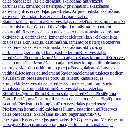
daļas paredzētas: Ar elektronisku skalošanas aktivizāciju,
darbināšana, izmantojot baterijas
Ar pneimatisku skalošanas
aktivizāciju
Rezerves daļas paredzētas: Ar pneimatisku skalošanas
aktivizāciju
Standarta
Rezerves daļas paredzētas:
Standarta
Virsapmetuma
Rezerves daļas paredzētas: Virsapmetuma
Ar
elektronisku skalošanas aktivizāciju, darbināšana, izmantojot
elektrotīklu
Rezerves daļas paredzētas: Ar elektronisku skalošanas
aktivizāciju, darbināšana, izmantojot elektrotīklu
Ar elektronisku
skalošanas aktivizāciju, darbināšana, izmantojot baterijas
Rezerves
daļas paredzētas: Ar elektronisku skalošanas aktivizāciju,
darbināšana, izmantojot baterijas
Piederumi
Rezerves daļas
paredzētas: Piederumi
Montāžas un atjaunošanas komplekti
Rezerves
daļas paredzētas: Montāžas un atjaunošanas komplekti
Skalošanas
caurules, skalošanas līkumi un pārejas
Pārsegplāksnes
Iebūvētas
vadības
Lietošanas palīgelementi
Savienotājelementi tualetes podiem,
pisuāriem un bidē
Tualetes podu un izlietņu kanalizācijas
komplekti
Rezerves daļas paredzētas: Tualetes podu un izlietņu
kanalizācijas komplekti
Sifoni
Rezerves daļas paredzētas:
Sifoni
Pieslēguma līkumi
Rezerves daļas paredzētas: Pieslēguma
līkumi
Pieslēguma īscaurule
Rezerves daļas paredzētas: Pieslēguma
īscaurule
Pieslēguma komplekti
Rezerves daļas paredzētas:
Pieslēguma komplekti
Skalošanas līkumu pagarinājumi
Rezerves
daļas paredzētas: Skalošanas līkumu pagarinājumi
PVC
pieslēgumi
Rezerves daļas paredzētas: PVC pieslēgumi
Manšetes un
pārsegvāki
Pārejas un savienojuma gabali
Pisuāru kanalizācijas