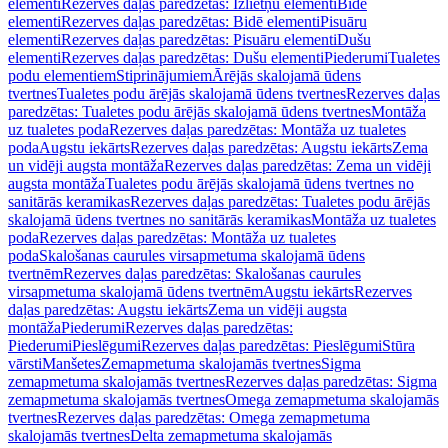
elementi
Rezerves daļas paredzētas: Izlietņu elementi
Bidē
elementi
Rezerves daļas paredzētas: Bidē elementi
Pisuāru
elementi
Rezerves daļas paredzētas: Pisuāru elementi
Dušu
elementi
Rezerves daļas paredzētas: Dušu elementi
Piederumi
Tualetes
podu elementiem
Stiprinājumiem
Ārējās skalojamā ūdens
tvertnes
Tualetes podu ārējās skalojamā ūdens tvertnes
Rezerves daļas
paredzētas: Tualetes podu ārējās skalojamā ūdens tvertnes
Montāža
uz tualetes poda
Rezerves daļas paredzētas: Montāža uz tualetes
poda
Augstu iekārts
Rezerves daļas paredzētas: Augstu iekārts
Zema
un vidēji augsta montāža
Rezerves daļas paredzētas: Zema un vidēji
augsta montāža
Tualetes podu ārējās skalojamā ūdens tvertnes no
sanitārās keramikas
Rezerves daļas paredzētas: Tualetes podu ārējās
skalojamā ūdens tvertnes no sanitārās keramikas
Montāža uz tualetes
poda
Rezerves daļas paredzētas: Montāža uz tualetes
poda
Skalošanas caurules virsapmetuma skalojamā ūdens
tvertnēm
Rezerves daļas paredzētas: Skalošanas caurules
virsapmetuma skalojamā ūdens tvertnēm
Augstu iekārts
Rezerves
daļas paredzētas: Augstu iekārts
Zema un vidēji augsta
montāža
Piederumi
Rezerves daļas paredzētas:
Piederumi
Pieslēgumi
Rezerves daļas paredzētas: Pieslēgumi
Stūra
vārsti
Manšetes
Zemapmetuma skalojamās tvertnes
Sigma
zemapmetuma skalojamās tvertnes
Rezerves daļas paredzētas: Sigma
zemapmetuma skalojamās tvertnes
Omega zemapmetuma skalojamās
tvertnes
Rezerves daļas paredzētas: Omega zemapmetuma
skalojamās tvertnes
Delta zemapmetuma skalojamās