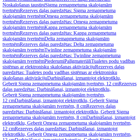
Noskalošanas taustiņi
Sigma zemapmetuma skalojamām
tvertnēm
Rezerves daļas paredzētas: Sigma zemapmetuma
skalojamām tvertnēm
Omega zemapmetuma skalojamām
tvertnēm
Rezerves daļas paredzētas: Omega zemapmetuma
skalojamām tvertnēm
Kappa zemapmetuma skalojamām
tvertnēm
Rezerves daļas paredzētas: Kappa zemapmetuma
skalojamām tvertnēm
Delta zemapmetuma skalojamām
tvertnēm
Rezerves daļas paredzētas: Delta zemapmetuma
skalojamām tvertnēm
Twinline zemapmetuma skalojamām
tvertnēm
Rezerves daļas paredzētas: Twinline zemapmetuma
skalojamām tvertnēm
Piederumi
Palīgmateriāli
Tualetes podu vadības
sistēmas ar elektronisku skalošanas aktivizāciju
Rezerves daļas
paredzētas: Tualetes podu vadības sistēmas ar elektronisku
skalošanas aktivizāciju
Darbināšanai, izmantojot elektrotīklu,
Geberit Sigma zemapmetuma skalojamām tvertnēm, 12 cm
Rezerves
daļas paredzētas: Darbināšanai, izmantojot elektrotīklu,
Geberit Sigma zemapmetuma skalojamām tvertnēm,
12 cm
Darbināšanai, izmantojot elektrotīklu, Geberit Sigma
zemapmetuma skalojamām tvertnēm, 8 cm
Rezerves daļas
paredzētas: Darbināšanai, izmantojot elektrotīklu, Geberit Sigma
zemapmetuma skalojamām tvertnēm, 8 cm
Darbināšanai, izmantojot
elektrotīklu, Geberit Omega zemapmetuma skalojamām tvertnēm,
12 cm
Rezerves daļas paredzētas: Darbināšanai, izmantojot
elektrotīklu, Geberit Omega zemapmetuma skalojamām tvertnēm,
12 cm
Darbināšanai, izmantojot baterijas, Geberit Sigma