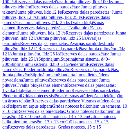
100 l/s
Rezerves daļas paredzētas: Jumta piltuves, līdz 100 l/s
Jumta
piltuves teknēm
Rezerves daļas paredzētas: Jumta piltuves
teknēm
Jumta piltuves, līdz 12 l/s
Rezerves daļas paredzētas: Jumta
piltuves, līdz 12 l/s
Jumta piltuves, līdz 25 l/s
Rezerves daļas
paredzētas: Jumta piltuves, līdz 25 l/s
Tvaika bloķēšanas
elementi
Rezerves daļas paredzētas: Tvaika bloķēšanas
elementi
Jumta piltuvēm, līdz 12 l/s
Rezerves daļas paredzētas: Jumta
piltuvēm, līdz 12 l/s
Jumta piltuvēm, līdz 25 l/s
Avārijas
pārplūdes
Rezerves daļas paredzētas: Avārijas pārplūdes
Jumta
piltuvēm, līdz 12 l/s
Rezerves daļas paredzētas: Jumta piltuvēm, līdz
12 l/s
Jumta piltuvēm, līdz 25 l/s
Rezerves daļas paredzētas: Jumta
piltuvēm, līdz 25 l/s
Stiprinājumi
Stiprinājumu sistēma, d40–
200
Stiprinājumu sistēma, d250–315
Piederumi
Rezerves daļas
paredzētas: Piederumi
Jumta piltuvēm
Rezerves daļas paredzētas:
Jumta piltuvēm
Stiprinājumiem
Standarta jumta lietus ūdens
novadīšana
Jumta piltuves
Rezerves daļas paredzētas: Jumta
piltuves
Tvaika bloķēšanas elementi
Rezerves daļas paredzētas:
Tvaika bloķēšanas elementi
Piederumi
Rezerves daļas paredzētas:
Piederumi
Grīdas noteces sistēmas
Virsmas atūdeņošana iekštelpām
un ārpus telpām
Rezerves daļas paredzētas: Virsmas atūdeņošana
iekštelpām un ārpus telpām
Grīdas noteces balkoniem un terasēm, 10
x 10 cm
Rezerves daļas paredzētas: Grīdas noteces balkoniem un
terasēm, 10 x 10 cm
Grīdas noteces, 13 x 13 cm
Grīdas noteces
balkoniem un terasēm, 13 x 13 cm
Grīdas noteces, 15 x 15
cm
Rezerves daļas paredzētas: Grīdas noteces, 15 x 15