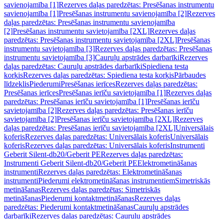
savienojamība [1]
Rezerves daļas paredzētas: Presēšanas instrumentu
savienojamība [1]
Presēšanas instrumentu savienojamība [2]
Rezerves
daļas paredzētas: Presēšanas instrumentu savienojamība
[2]
Presēšanas instrumentu savietojamība [2XL]
Rezerves daļas
paredzētas: Presēšanas instrumentu savietojamība [2XL]
Presēšanas
instrumentu savietojamība [3]
Rezerves daļas paredzētas: Presēšanas
instrumentu savietojamība [3]
Cauruļu apstrādes darbarīki
Rezerves
daļas paredzētas: Cauruļu apstrādes darbarīki
Spiediena testa
korķis
Rezerves daļas paredzētas: Spiediena testa korķis
Pārbaudes
līdzeklis
Piederumi
Presēšanas ierīces
Rezerves daļas paredzētas:
Presēšanas ierīces
Presēšanas ierīču savietojamība [1]
Rezerves daļas
paredzētas: Presēšanas ierīču savietojamība [1]
Presēšanas ierīču
savietojamība [2]
Rezerves daļas paredzētas: Presēšanas ierīču
savietojamība [2]
Presēšanas ierīču savietojamība [2XL]
Rezerves
daļas paredzētas: Presēšanas ierīču savietojamība [2XL]
Universālais
koferis
Rezerves daļas paredzētas: Universālais koferis
Universālais
koferis
Rezerves daļas paredzētas: Universālais koferis
Instrumenti
Geberit Silent-db20/Geberit PE
Rezerves daļas paredzētas:
Instrumenti Geberit Silent-db20/Geberit PE
Elektrometināšanas
instrumenti
Rezerves daļas paredzētas: Elektrometināšanas
instrumenti
Piederumi elektrometināšanas instrumentiem
Simetriskās
metināšanas
Rezerves daļas paredzētas: Simetriskās
metināšanas
Piederumi kontaktmetināšanas
Rezerves daļas
paredzētas: Piederumi kontaktmetināšanas
Cauruļu apstrādes
darbarīki
Rezerves daļas paredzētas: Cauruļu apstrādes