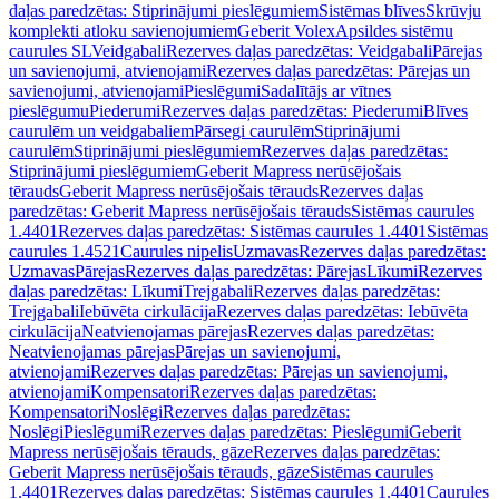
daļas paredzētas: Stiprinājumi pieslēgumiem
Sistēmas blīves
Skrūvju
komplekti atloku savienojumiem
Geberit Volex
Apsildes sistēmu
caurules SL
Veidgabali
Rezerves daļas paredzētas: Veidgabali
Pārejas
un savienojumi, atvienojami
Rezerves daļas paredzētas: Pārejas un
savienojumi, atvienojami
Pieslēgumi
Sadalītājs ar vītnes
pieslēgumu
Piederumi
Rezerves daļas paredzētas: Piederumi
Blīves
caurulēm un veidgabaliem
Pārsegi caurulēm
Stiprinājumi
caurulēm
Stiprinājumi pieslēgumiem
Rezerves daļas paredzētas:
Stiprinājumi pieslēgumiem
Geberit Mapress nerūsējošais
tērauds
Geberit Mapress nerūsējošais tērauds
Rezerves daļas
paredzētas: Geberit Mapress nerūsējošais tērauds
Sistēmas caurules
1.4401
Rezerves daļas paredzētas: Sistēmas caurules 1.4401
Sistēmas
caurules 1.4521
Caurules nipelis
Uzmavas
Rezerves daļas paredzētas:
Uzmavas
Pārejas
Rezerves daļas paredzētas: Pārejas
Līkumi
Rezerves
daļas paredzētas: Līkumi
Trejgabali
Rezerves daļas paredzētas:
Trejgabali
Iebūvēta cirkulācija
Rezerves daļas paredzētas: Iebūvēta
cirkulācija
Neatvienojamas pārejas
Rezerves daļas paredzētas:
Neatvienojamas pārejas
Pārejas un savienojumi,
atvienojami
Rezerves daļas paredzētas: Pārejas un savienojumi,
atvienojami
Kompensatori
Rezerves daļas paredzētas:
Kompensatori
Noslēgi
Rezerves daļas paredzētas:
Noslēgi
Pieslēgumi
Rezerves daļas paredzētas: Pieslēgumi
Geberit
Mapress nerūsējošais tērauds, gāze
Rezerves daļas paredzētas:
Geberit Mapress nerūsējošais tērauds, gāze
Sistēmas caurules
1.4401
Rezerves daļas paredzētas: Sistēmas caurules 1.4401
Caurules