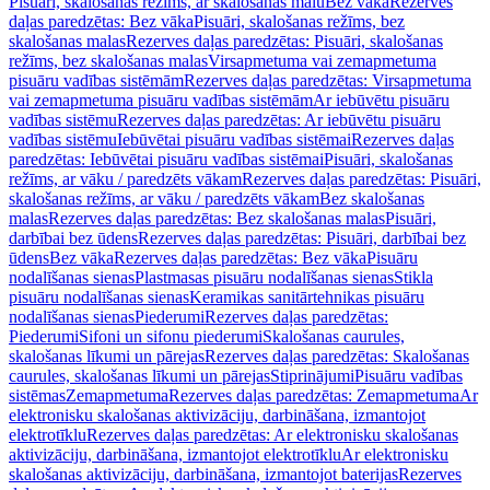
Pisuāri, skalošanas režīms, ar skalošanas malu
Bez vāka
Rezerves
daļas paredzētas: Bez vāka
Pisuāri, skalošanas režīms, bez
skalošanas malas
Rezerves daļas paredzētas: Pisuāri, skalošanas
režīms, bez skalošanas malas
Virsapmetuma vai zemapmetuma
pisuāru vadības sistēmām
Rezerves daļas paredzētas: Virsapmetuma
vai zemapmetuma pisuāru vadības sistēmām
Ar iebūvētu pisuāru
vadības sistēmu
Rezerves daļas paredzētas: Ar iebūvētu pisuāru
vadības sistēmu
Iebūvētai pisuāru vadības sistēmai
Rezerves daļas
paredzētas: Iebūvētai pisuāru vadības sistēmai
Pisuāri, skalošanas
režīms, ar vāku / paredzēts vākam
Rezerves daļas paredzētas: Pisuāri,
skalošanas režīms, ar vāku / paredzēts vākam
Bez skalošanas
malas
Rezerves daļas paredzētas: Bez skalošanas malas
Pisuāri,
darbībai bez ūdens
Rezerves daļas paredzētas: Pisuāri, darbībai bez
ūdens
Bez vāka
Rezerves daļas paredzētas: Bez vāka
Pisuāru
nodalīšanas sienas
Plastmasas pisuāru nodalīšanas sienas
Stikla
pisuāru nodalīšanas sienas
Keramikas sanitārtehnikas pisuāru
nodalīšanas sienas
Piederumi
Rezerves daļas paredzētas:
Piederumi
Sifoni un sifonu piederumi
Skalošanas caurules,
skalošanas līkumi un pārejas
Rezerves daļas paredzētas: Skalošanas
caurules, skalošanas līkumi un pārejas
Stiprinājumi
Pisuāru vadības
sistēmas
Zemapmetuma
Rezerves daļas paredzētas: Zemapmetuma
Ar
elektronisku skalošanas aktivizāciju, darbināšana, izmantojot
elektrotīklu
Rezerves daļas paredzētas: Ar elektronisku skalošanas
aktivizāciju, darbināšana, izmantojot elektrotīklu
Ar elektronisku
skalošanas aktivizāciju, darbināšana, izmantojot baterijas
Rezerves