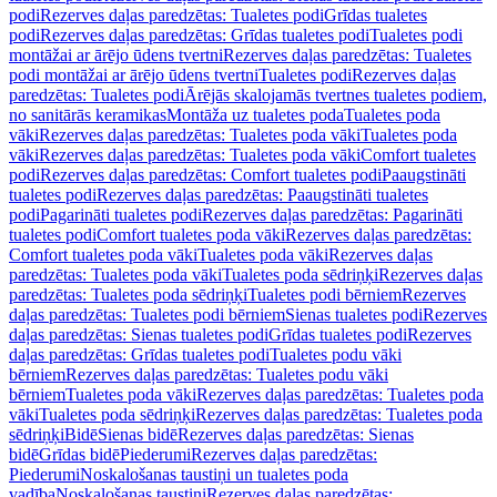
podi
Rezerves daļas paredzētas: Tualetes podi
Grīdas tualetes
podi
Rezerves daļas paredzētas: Grīdas tualetes podi
Tualetes podi
montāžai ar ārējo ūdens tvertni
Rezerves daļas paredzētas: Tualetes
podi montāžai ar ārējo ūdens tvertni
Tualetes podi
Rezerves daļas
paredzētas: Tualetes podi
Ārējās skalojamās tvertnes tualetes podiem,
no sanitārās keramikas
Montāža uz tualetes poda
Tualetes poda
vāki
Rezerves daļas paredzētas: Tualetes poda vāki
Tualetes poda
vāki
Rezerves daļas paredzētas: Tualetes poda vāki
Comfort tualetes
podi
Rezerves daļas paredzētas: Comfort tualetes podi
Paaugstināti
tualetes podi
Rezerves daļas paredzētas: Paaugstināti tualetes
podi
Pagarināti tualetes podi
Rezerves daļas paredzētas: Pagarināti
tualetes podi
Comfort tualetes poda vāki
Rezerves daļas paredzētas:
Comfort tualetes poda vāki
Tualetes poda vāki
Rezerves daļas
paredzētas: Tualetes poda vāki
Tualetes poda sēdriņķi
Rezerves daļas
paredzētas: Tualetes poda sēdriņķi
Tualetes podi bērniem
Rezerves
daļas paredzētas: Tualetes podi bērniem
Sienas tualetes podi
Rezerves
daļas paredzētas: Sienas tualetes podi
Grīdas tualetes podi
Rezerves
daļas paredzētas: Grīdas tualetes podi
Tualetes podu vāki
bērniem
Rezerves daļas paredzētas: Tualetes podu vāki
bērniem
Tualetes poda vāki
Rezerves daļas paredzētas: Tualetes poda
vāki
Tualetes poda sēdriņķi
Rezerves daļas paredzētas: Tualetes poda
sēdriņķi
Bidē
Sienas bidē
Rezerves daļas paredzētas: Sienas
bidē
Grīdas bidē
Piederumi
Rezerves daļas paredzētas:
Piederumi
Noskalošanas taustiņi un tualetes poda
vadība
Noskalošanas taustiņi
Rezerves daļas paredzētas: