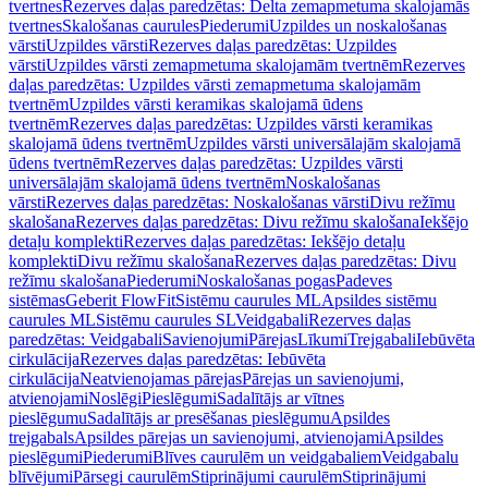
tvertnes
Rezerves daļas paredzētas: Delta zemapmetuma skalojamās
tvertnes
Skalošanas caurules
Piederumi
Uzpildes un noskalošanas
vārsti
Uzpildes vārsti
Rezerves daļas paredzētas: Uzpildes
vārsti
Uzpildes vārsti zemapmetuma skalojamām tvertnēm
Rezerves
daļas paredzētas: Uzpildes vārsti zemapmetuma skalojamām
tvertnēm
Uzpildes vārsti keramikas skalojamā ūdens
tvertnēm
Rezerves daļas paredzētas: Uzpildes vārsti keramikas
skalojamā ūdens tvertnēm
Uzpildes vārsti universālajām skalojamā
ūdens tvertnēm
Rezerves daļas paredzētas: Uzpildes vārsti
universālajām skalojamā ūdens tvertnēm
Noskalošanas
vārsti
Rezerves daļas paredzētas: Noskalošanas vārsti
Divu režīmu
skalošana
Rezerves daļas paredzētas: Divu režīmu skalošana
Iekšējo
detaļu komplekti
Rezerves daļas paredzētas: Iekšējo detaļu
komplekti
Divu režīmu skalošana
Rezerves daļas paredzētas: Divu
režīmu skalošana
Piederumi
Noskalošanas pogas
Padeves
sistēmas
Geberit FlowFit
Sistēmu caurules ML
Apsildes sistēmu
caurules ML
Sistēmu caurules SL
Veidgabali
Rezerves daļas
paredzētas: Veidgabali
Savienojumi
Pārejas
Līkumi
Trejgabali
Iebūvēta
cirkulācija
Rezerves daļas paredzētas: Iebūvēta
cirkulācija
Neatvienojamas pārejas
Pārejas un savienojumi,
atvienojami
Noslēgi
Pieslēgumi
Sadalītājs ar vītnes
pieslēgumu
Sadalītājs ar presēšanas pieslēgumu
Apsildes
trejgabals
Apsildes pārejas un savienojumi, atvienojami
Apsildes
pieslēgumi
Piederumi
Blīves caurulēm un veidgabaliem
Veidgabalu
blīvējumi
Pārsegi caurulēm
Stiprinājumi caurulēm
Stiprinājumi