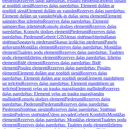
elementi
Rezerves daļas paredzētas: Pisuāru elementi
Elementi dušām
ar noplūdi sienā
Rezerves daļas paredzētas: Elementi dušām ar
noplūdi sienā
Elementi dušām un vannām
Rezerves daļas paredzētas:
Elementi dušām un vannām
Walk-in dušas sienu elementi
Elementi
saimniecības izlietnēm
Rezerves daļas paredzētas: Elementi
saimniecības izlietnēm
Konsoļu slodzes elementi
Rezerves daļas
paredzētas: Konsoļu slodzes elementi
Piederumi
Rezerves daļas
paredzētas: Piederumi
Geberit GIS
Sienas sistēmas
Stiprināšanas
sistēmas
Sagatavju piederumi
Skaņas izolācijas piederumi
Paneļu
apšuvums
Montāžas elementi
Rezerves daļas paredzētas: Montāžas
elementi
Tualetes podu elementi
Rezerves daļas paredzētas: Tualetes
podu elementi
Izlietņu elementi
Rezerves daļas paredzētas: Izlietņu
elementi
Bidē elementi
Rezerves daļas paredzētas: Bidē
elementi
Pisuāru elementi
Rezerves daļas paredzētas: Pisuāru
elementi
Elementi dušām arar noplūdi sienā
Rezerves daļas
paredzētas: Elementi dušām arar noplūdi sienā
Elementi maisītājiem
un ierīcēm
Rezerves daļas paredzētas: Elementi maisītājiem un
ierīcēm
Elementi veļas un trauku mazgājamām mašīnām
Rezerves
daļas paredzētas: Elementi veļas un trauku mazgājamām
mašīnām
Konsoļu slodzes elementi
Piederumi
Rezerves daļas
paredzētas: Piederumi
Piederumi
Rezerves daļas paredzētas:
Piederumi
Sistēmas sienām
Rezerves daļas paredzētas: Sistēmas
sienām
Padeves sistēmām
Ūdens novadei
Geberit Kombifix
Montāžas
elementi
Rezerves daļas paredzētas: Montāžas elementi
Tualetes podu
elementi
Rezerves daļas paredzētas: Tualetes podu elementi
Izlietņu