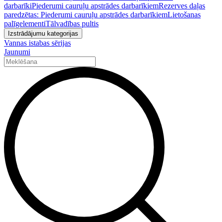
darbarīki
Piederumi cauruļu apstrādes darbarīkiem
Rezerves daļas
paredzētas: Piederumi cauruļu apstrādes darbarīkiem
Lietošanas
palīgelementi
Tālvadības pultis
Izstrādājumu kategorijas
Vannas istabas sērijas
Jaunumi