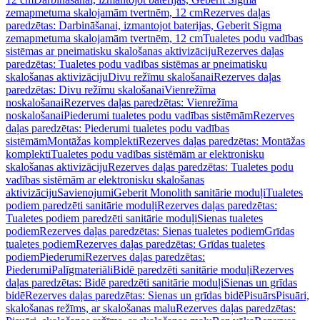
zemapmetuma skalojamām tvertnēm, 12 cm
Rezerves daļas
paredzētas: Darbināšanai, izmantojot baterijas, Geberit Sigma
zemapmetuma skalojamām tvertnēm, 12 cm
Tualetes podu vadības
sistēmas ar pneimatisku skalošanas aktivizāciju
Rezerves daļas
paredzētas: Tualetes podu vadības sistēmas ar pneimatisku
skalošanas aktivizāciju
Divu režīmu skalošanai
Rezerves daļas
paredzētas: Divu režīmu skalošanai
Vienrežīma
noskalošanai
Rezerves daļas paredzētas: Vienrežīma
noskalošanai
Piederumi tualetes podu vadības sistēmām
Rezerves
daļas paredzētas: Piederumi tualetes podu vadības
sistēmām
Montāžas komplekti
Rezerves daļas paredzētas: Montāžas
komplekti
Tualetes podu vadības sistēmām ar elektronisku
skalošanas aktivizāciju
Rezerves daļas paredzētas: Tualetes podu
vadības sistēmām ar elektronisku skalošanas
aktivizāciju
Savienojumi
Geberit Monolith sanitārie moduļi
Tualetes
podiem paredzēti sanitārie moduļi
Rezerves daļas paredzētas:
Tualetes podiem paredzēti sanitārie moduļi
Sienas tualetes
podiem
Rezerves daļas paredzētas: Sienas tualetes podiem
Grīdas
tualetes podiem
Rezerves daļas paredzētas: Grīdas tualetes
podiem
Piederumi
Rezerves daļas paredzētas:
Piederumi
Palīgmateriāli
Bidē paredzēti sanitārie moduļi
Rezerves
daļas paredzētas: Bidē paredzēti sanitārie moduļi
Sienas un grīdas
bidē
Rezerves daļas paredzētas: Sienas un grīdas bidē
Pisuārs
Pisuāri,
skalošanas režīms, ar skalošanas malu
Rezerves daļas paredzētas: