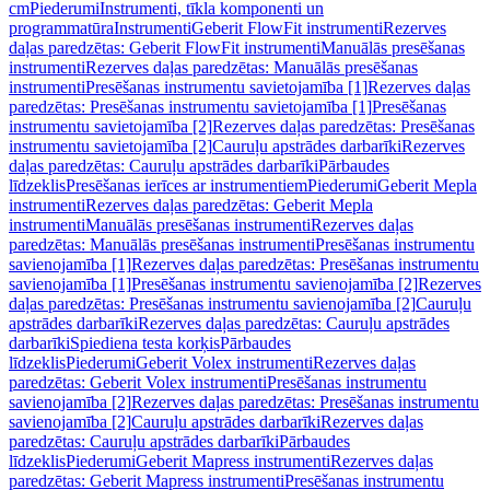
cm
Piederumi
Instrumenti, tīkla komponenti un
programmatūra
Instrumenti
Geberit FlowFit instrumenti
Rezerves
daļas paredzētas: Geberit FlowFit instrumenti
Manuālās presēšanas
instrumenti
Rezerves daļas paredzētas: Manuālās presēšanas
instrumenti
Presēšanas instrumentu savietojamība [1]
Rezerves daļas
paredzētas: Presēšanas instrumentu savietojamība [1]
Presēšanas
instrumentu savietojamība [2]
Rezerves daļas paredzētas: Presēšanas
instrumentu savietojamība [2]
Cauruļu apstrādes darbarīki
Rezerves
daļas paredzētas: Cauruļu apstrādes darbarīki
Pārbaudes
līdzeklis
Presēšanas ierīces ar instrumentiem
Piederumi
Geberit Mepla
instrumenti
Rezerves daļas paredzētas: Geberit Mepla
instrumenti
Manuālās presēšanas instrumenti
Rezerves daļas
paredzētas: Manuālās presēšanas instrumenti
Presēšanas instrumentu
savienojamība [1]
Rezerves daļas paredzētas: Presēšanas instrumentu
savienojamība [1]
Presēšanas instrumentu savienojamība [2]
Rezerves
daļas paredzētas: Presēšanas instrumentu savienojamība [2]
Cauruļu
apstrādes darbarīki
Rezerves daļas paredzētas: Cauruļu apstrādes
darbarīki
Spiediena testa korķis
Pārbaudes
līdzeklis
Piederumi
Geberit Volex instrumenti
Rezerves daļas
paredzētas: Geberit Volex instrumenti
Presēšanas instrumentu
savienojamība [2]
Rezerves daļas paredzētas: Presēšanas instrumentu
savienojamība [2]
Cauruļu apstrādes darbarīki
Rezerves daļas
paredzētas: Cauruļu apstrādes darbarīki
Pārbaudes
līdzeklis
Piederumi
Geberit Mapress instrumenti
Rezerves daļas
paredzētas: Geberit Mapress instrumenti
Presēšanas instrumentu