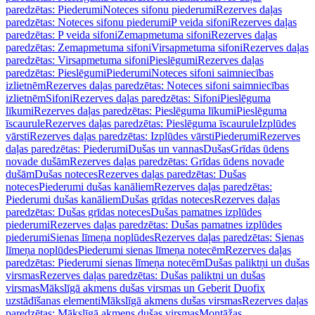
paredzētas: Piederumi
Noteces sifonu piederumi
Rezerves daļas
paredzētas: Noteces sifonu piederumi
P veida sifoni
Rezerves daļas
paredzētas: P veida sifoni
Zemapmetuma sifoni
Rezerves daļas
paredzētas: Zemapmetuma sifoni
Virsapmetuma sifoni
Rezerves daļas
paredzētas: Virsapmetuma sifoni
Pieslēgumi
Rezerves daļas
paredzētas: Pieslēgumi
Piederumi
Noteces sifoni saimniecības
izlietnēm
Rezerves daļas paredzētas: Noteces sifoni saimniecības
izlietnēm
Sifoni
Rezerves daļas paredzētas: Sifoni
Pieslēguma
līkumi
Rezerves daļas paredzētas: Pieslēguma līkumi
Pieslēguma
īscaurule
Rezerves daļas paredzētas: Pieslēguma īscaurule
Izplūdes
vārsti
Rezerves daļas paredzētas: Izplūdes vārsti
Piederumi
Rezerves
daļas paredzētas: Piederumi
Dušas un vannas
Dušas
Grīdas ūdens
novade dušām
Rezerves daļas paredzētas: Grīdas ūdens novade
dušām
Dušas noteces
Rezerves daļas paredzētas: Dušas
noteces
Piederumi dušas kanāliem
Rezerves daļas paredzētas:
Piederumi dušas kanāliem
Dušas grīdas noteces
Rezerves daļas
paredzētas: Dušas grīdas noteces
Dušas pamatnes izplūdes
piederumi
Rezerves daļas paredzētas: Dušas pamatnes izplūdes
piederumi
Sienas līmeņa noplūdes
Rezerves daļas paredzētas: Sienas
līmeņa noplūdes
Piederumi sienas līmeņa notecēm
Rezerves daļas
paredzētas: Piederumi sienas līmeņa notecēm
Dušas paliktņi un dušas
virsmas
Rezerves daļas paredzētas: Dušas paliktņi un dušas
virsmas
Mākslīgā akmens dušas virsmas un Geberit Duofix
uzstādīšanas elementi
Mākslīgā akmens dušas virsmas
Rezerves daļas
paredzētas: Mākslīgā akmens dušas virsmas
Montāžas