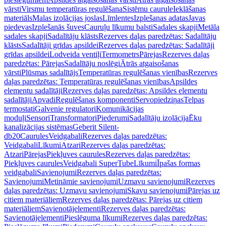
vārsti
Virsmu temperatūras regulēšana
Sistēmu caurule
Ieklāšanas
materiāls
Malas izolācijas joslas
Līmlentes
Izplešanas adatas
Javas
piedevas
Izplešanās šuves
Cauruļu līkumu balsti
Sadales skapji
Metāla
sadales skapji
Sadalītāju klāsts
Rezerves daļas paredzētas: Sadalītāju
klāsts
Sadalītāji grīdas apsildei
Rezerves daļas paredzētas: Sadalītāji
grīdas apsildei
Lodveida ventiļi
Termometrs
Pārejas
Rezerves daļas
paredzētas: Pārejas
Sadalītāju noslēgi
Ātrās atgaisošanas
vārsti
Plūsmas sadalītājs
Temperatūras regulēšanas vienības
Rezerves
daļas paredzētas: Temperatūras regulēšanas vienības
Apsildes
elementu sadalītāji
Rezerves daļas paredzētas: Apsildes elementu
sadalītāji
Apvadi
Regulēšanas komponenti
Servopiedziņas
Telpas
termostati
Galvenie regulatori
Komunikācijas
moduļi
Sensori
Transformatori
Piederumi
Sadalītāju izolācija
Ēku
kanalizācijas sistēmas
Geberit Silent-
db20
Caurules
Veidgabali
Rezerves daļas paredzētas:
Veidgabali
Līkumi
Atzari
Rezerves daļas paredzētas:
Atzari
Pārejas
Piekļuves caurules
Rezerves daļas paredzētas:
Piekļuves caurules
Veidgabali SuperTube
Līkumi
Īpašas formas
veidgabali
Savienojumi
Rezerves daļas paredzētas:
Savienojumi
Metināmie savienojumi
Uzmavu savienojumi
Rezerves
daļas paredzētas: Uzmavu savienojumi
Skavu savienojumi
Pārejas uz
citiem materiāliem
Rezerves daļas paredzētas: Pārejas uz citiem
materiāliem
Savienotājelementi
Rezerves daļas paredzētas:
Savienotājelementi
Pieslēguma līkumi
Rezerves daļas paredzētas: