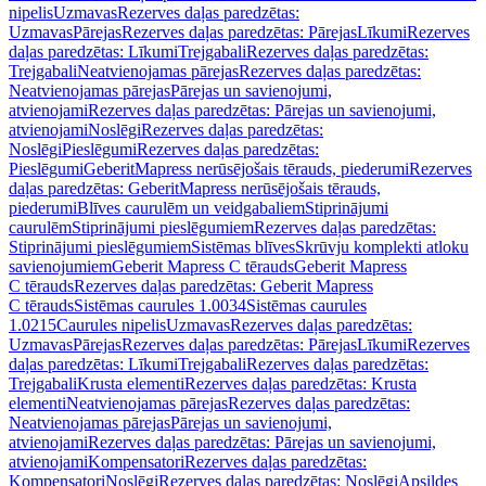
nipelis
Uzmavas
Rezerves daļas paredzētas:
Uzmavas
Pārejas
Rezerves daļas paredzētas: Pārejas
Līkumi
Rezerves
daļas paredzētas: Līkumi
Trejgabali
Rezerves daļas paredzētas:
Trejgabali
Neatvienojamas pārejas
Rezerves daļas paredzētas:
Neatvienojamas pārejas
Pārejas un savienojumi,
atvienojami
Rezerves daļas paredzētas: Pārejas un savienojumi,
atvienojami
Noslēgi
Rezerves daļas paredzētas:
Noslēgi
Pieslēgumi
Rezerves daļas paredzētas:
Pieslēgumi
GeberitMapress nerūsējošais tērauds, piederumi
Rezerves
daļas paredzētas: GeberitMapress nerūsējošais tērauds,
piederumi
Blīves caurulēm un veidgabaliem
Stiprinājumi
caurulēm
Stiprinājumi pieslēgumiem
Rezerves daļas paredzētas:
Stiprinājumi pieslēgumiem
Sistēmas blīves
Skrūvju komplekti atloku
savienojumiem
Geberit Mapress C tērauds
Geberit Mapress
C tērauds
Rezerves daļas paredzētas: Geberit Mapress
C tērauds
Sistēmas caurules 1.0034
Sistēmas caurules
1.0215
Caurules nipelis
Uzmavas
Rezerves daļas paredzētas:
Uzmavas
Pārejas
Rezerves daļas paredzētas: Pārejas
Līkumi
Rezerves
daļas paredzētas: Līkumi
Trejgabali
Rezerves daļas paredzētas:
Trejgabali
Krusta elementi
Rezerves daļas paredzētas: Krusta
elementi
Neatvienojamas pārejas
Rezerves daļas paredzētas:
Neatvienojamas pārejas
Pārejas un savienojumi,
atvienojami
Rezerves daļas paredzētas: Pārejas un savienojumi,
atvienojami
Kompensatori
Rezerves daļas paredzētas:
Kompensatori
Noslēgi
Rezerves daļas paredzētas: Noslēgi
Apsildes