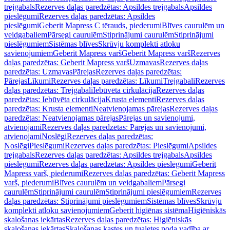
trejgabals
Rezerves daļas paredzētas: Apsildes trejgabals
Apsildes
pieslēgumi
Rezerves daļas paredzētas: Apsildes
pieslēgumi
Geberit Mapress C tērauds, piederumi
Blīves caurulēm un
veidgabaliem
Pārsegi caurulēm
Stiprinājumi caurulēm
Stiprinājumi
pieslēgumiem
Sistēmas blīves
Skrūvju komplekti atloku
savienojumiem
Geberit Mapress varš
Geberit Mapress varš
Rezerves
daļas paredzētas: Geberit Mapress varš
Uzmavas
Rezerves daļas
paredzētas: Uzmavas
Pārejas
Rezerves daļas paredzētas:
Pārejas
Līkumi
Rezerves daļas paredzētas: Līkumi
Trejgabali
Rezerves
daļas paredzētas: Trejgabali
Iebūvēta cirkulācija
Rezerves daļas
paredzētas: Iebūvēta cirkulācija
Krusta elementi
Rezerves daļas
paredzētas: Krusta elementi
Neatvienojamas pārejas
Rezerves daļas
paredzētas: Neatvienojamas pārejas
Pārejas un savienojumi,
atvienojami
Rezerves daļas paredzētas: Pārejas un savienojumi,
atvienojami
Noslēgi
Rezerves daļas paredzētas:
Noslēgi
Pieslēgumi
Rezerves daļas paredzētas: Pieslēgumi
Apsildes
trejgabals
Rezerves daļas paredzētas: Apsildes trejgabals
Apsildes
pieslēgumi
Rezerves daļas paredzētas: Apsildes pieslēgumi
Geberit
Mapress varš, piederumi
Rezerves daļas paredzētas: Geberit Mapress
varš, piederumi
Blīves caurulēm un veidgabaliem
Pārsegi
caurulēm
Stiprinājumi caurulēm
Stiprinājumi pieslēgumiem
Rezerves
daļas paredzētas: Stiprinājumi pieslēgumiem
Sistēmas blīves
Skrūvju
komplekti atloku savienojumiem
Geberit higiēnas sistēma
Higiēniskās
skalošanas iekārtas
Rezerves daļas paredzētas: Higiēniskās
skalošanas iekārtas
Skalošanas kastes un tualetes poda vadība ar