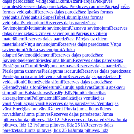
daļas paredzētas: Veidgabali
Līkumi
Atzari
Pārejas
Piekļuves
caurules
Rezerves daļas paredzētas: Piekļuves caurules
Pārejas
Īpašas
formas veidgabali
Rezerves daļas paredzētas: Īpašas formas
veidgabali
Veidgabali SuperTube
Līkumi
Īpašas formas
veidgabali
Savienojumi
Rezerves daļas paredzētas:
Savienojumi
Metināmie savienojumi
Uzmavu savienojumi
Rezerves
daļas paredzētas: Uzmavu savienojumi
Pārejas uz citiem
materiāliem
Rezerves daļas paredzētas: Pārejas uz citiem
materiāliem
Vītņu savienojumi
Rezerves daļas paredzētas: Vītņu
savienojumi
Atloka savienojumi
Atloka
adapteri
Savienotājelementi
Rezerves daļas paredzētas:
Savienotājelementi
Pieslēguma līkumi
Rezerves daļas paredzētas:
Pieslēguma līkumi
Pieslēguma uzmavas
Rezerves daļas paredzētas:
Pieslēguma uzmavas
Pieslēguma īscaurule
Rezerves daļas paredzētas:
Pieslēguma īscaurule
P veida sifoni
Rezerves daļas paredzētas: P
veida sifoni
Gliemežveida sifoni
Rezerves daļas paredzētas:
Gliemežveida sifoni
Piederumi
Cauruļu apskavas
Cauruļu apskavu
stiprinājumi
Balsta skavas
Noslēgi
Blīvējumi
Celtniecības
aizsargelementi
Palīgmateriāli
Kanalizācijas ventilācijas
vārsti
Ventilācijas vārsti
Rezerves daļas paredzētas: Ventilācijas
vārsti
Enerģijas pretvārsti
Geberit Pluvia jumta lietus ūdens
novadīšana
Jumta piltuves
Rezerves daļas paredzētas: Jumta
piltuves
Jumta piltuves, līdz 12 l/s
Rezerves daļas paredzētas: Jumta
piltuves, līdz 12 l/s
Jumta piltuves, līdz 25 l/s
Rezerves daļas
paredzētas: Jumta piltuves, līdz 25 l/s
Jumta piltuves, līdz