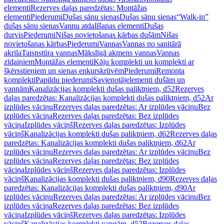
elementi
Rezerves daļas paredzētas: Montāžas
elementi
Piederumi
Dušas sānu sienas
Dušas sānu sienas
“Walk-in”
dušas sānu sienas
Vannu atdalīšanas elementi
Dušas
durvis
Piederumi
Nišas novietošanas kārbas dušām
Nišas
novietošanas kārbas
Piederumi
Vannas
Vannas no sanitārā
akrila
Taisnstūra vannas
Mākslīgā akmens vannas
Vannas
zīdaiņiem
Montāžas elementi
Kāju komplekti un komplekti ar
šķērsstieņiem un sienas enkurskrūvēm
Piederumi
Remonta
komplekti
Papildu piederumi
Savienotājelementi dušām un
vannām
Kanalizācijas komplekti dušas paliktņiem, d52
Rezerves
daļas paredzētas: Kanalizācijas komplekti dušas paliktņiem, d52
Ar
izplūdes vāciņu
Rezerves daļas paredzētas: Ar izplūdes vāciņu
Bez
izplūdes vāciņa
Rezerves daļas paredzētas: Bez izplūdes
vāciņa
Izplūdes vāciņš
Rezerves daļas paredzētas: Izplūdes
vāciņš
Kanalizācijas komplekti dušas paliktņiem, d62
Rezerves daļas
paredzētas: Kanalizācijas komplekti dušas paliktņiem, d62
Ar
izplūdes vāciņu
Rezerves daļas paredzētas: Ar izplūdes vāciņu
Bez
izplūdes vāciņa
Rezerves daļas paredzētas: Bez izplūdes
vāciņa
Izplūdes vāciņš
Rezerves daļas paredzētas: Izplūdes
vāciņš
Kanalizācijas komplekti dušas paliktņiem, d90
Rezerves daļas
paredzētas: Kanalizācijas komplekti dušas paliktņiem, d90
Ar
izplūdes vāciņu
Rezerves daļas paredzētas: Ar izplūdes vāciņu
Bez
izplūdes vāciņa
Rezerves daļas paredzētas: Bez izplūdes
vāciņa
Izplūdes vāciņš
Rezerves daļas paredzētas: Izplūdes
vāciņš
Kanalizācijas komplekti vannām, d52
Rezerves daļas