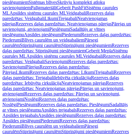
pieslēgumiem
Sistēmas blīves
Skrūvju komplekti atloku
savienojumiem
Palīgmateriāli
Geberit PushFit
Sistēmu caurules
ML
Apsildes sistēmu caurules ML
Veidgabali
Rezerves daļas
paredzētas: Veidgabali
Līkumi
Trejgabali
Neatvienojamas
pārejas
Rezerves daļas paredzētas: Neatvienojamas pārejas
Pārejas un
savienojumi, atvienojami
Pieslēgumi
Sadalītājs ar vītnes
pieslēgumu
Apsildes pieslēgumi
Piederumi
Rezerves daļas paredzētas:
Piederumi
Blīves caurulēm un veidgabaliem
Pārsegi
caurulēm
Stiprinājumi caurulēm
Stiprinājumi pieslēgumiem
Rezerves
daļas paredzētas: Stiprinājumi pieslēgumiem
Geberit Mepla
Sistēmu
caurules ML
Apsildes sistēmu caurules ML
Veidgabali
Rezerves daļas
paredzētas: Veidgabali
Savienojumi
Rezerves daļas paredzētas:
Savienojumi
Pārejas
Rezerves daļas paredzētas:
Pārejas
Līkumi
Rezerves daļas paredzētas: Līkumi
Trejgabali
Rezerves
daļas paredzētas: Trejgabali
Iebūvēta cirkulācija
Rezerves daļas
paredzētas: Iebūvēta cirkulācija
Neatvienojamas pārejas
Rezerves
daļas paredzētas: Neatvienojamas pārejas
Pārejas un savienojumi,
atvienojami
Rezerves daļas paredzētas: Pārejas un savienojumi,
atvienojami
Noslēgi
Rezerves daļas paredzētas:
Noslēgi
Pieslēgumi
Rezerves daļas paredzētas: Pieslēgumi
Sadalītājs
ar vītnes pieslēgumu
Apsildes trejgabals
Rezerves daļas paredzētas:
Apsildes trejgabals
Apsildes pieslēgumi
Rezerves daļas paredzētas:
Apsildes pieslēgumi
Piederumi
Rezerves daļas paredzētas:
Piederumi
Blīves caurulēm un veidgabaliem
Pārsegi
caurulēm
Stiprinājumi caurulēm
Stiprinājumi pieslēgumiem
Rezerves