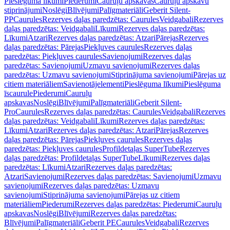
Pieslēguma līkumi
Piederumi
Cauruļu apskavas
Cauruļu apskavu
stiprinājumi
Noslēgi
Blīvējumi
Palīgmateriāli
Geberit Silent-
PP
Caurules
Rezerves daļas paredzētas: Caurules
Veidgabali
Rezerves
daļas paredzētas: Veidgabali
Līkumi
Rezerves daļas paredzētas:
Līkumi
Atzari
Rezerves daļas paredzētas: Atzari
Pārejas
Rezerves
daļas paredzētas: Pārejas
Piekļuves caurules
Rezerves daļas
paredzētas: Piekļuves caurules
Savienojumi
Rezerves daļas
paredzētas: Savienojumi
Uzmavu savienojumi
Rezerves daļas
paredzētas: Uzmavu savienojumi
Stiprinājuma savienojumi
Pārejas uz
citiem materiāliem
Savienotājelementi
Pieslēguma līkumi
Pieslēguma
īscaurule
Piederumi
Cauruļu
apskavas
Noslēgi
Blīvējumi
Palīgmateriāli
Geberit Silent-
Pro
Caurules
Rezerves daļas paredzētas: Caurules
Veidgabali
Rezerves
daļas paredzētas: Veidgabali
Līkumi
Rezerves daļas paredzētas:
Līkumi
Atzari
Rezerves daļas paredzētas: Atzari
Pārejas
Rezerves
daļas paredzētas: Pārejas
Piekļuves caurules
Rezerves daļas
paredzētas: Piekļuves caurules
Profildetaļas SuperTube
Rezerves
daļas paredzētas: Profildetaļas SuperTube
Līkumi
Rezerves daļas
paredzētas: Līkumi
Atzari
Rezerves daļas paredzētas:
Atzari
Savienojumi
Rezerves daļas paredzētas: Savienojumi
Uzmavu
savienojumi
Rezerves daļas paredzētas: Uzmavu
savienojumi
Stiprinājuma savienojumi
Pārejas uz citiem
materiāliem
Piederumi
Rezerves daļas paredzētas: Piederumi
Cauruļu
apskavas
Noslēgi
Blīvējumi
Rezerves daļas paredzētas:
Blīvējumi
Palīgmateriāli
Geberit PE
Caurules
Veidgabali
Rezerves