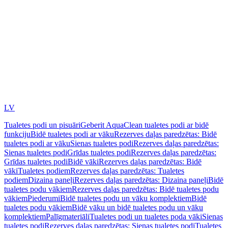
LV
Tualetes podi un pisuāri
Geberit AquaClean tualetes podi ar bidē
funkciju
Bidē tualetes podi ar vāku
Rezerves daļas paredzētas: Bidē
tualetes podi ar vāku
Sienas tualetes podi
Rezerves daļas paredzētas:
Sienas tualetes podi
Grīdas tualetes podi
Rezerves daļas paredzētas:
Grīdas tualetes podi
Bidē vāki
Rezerves daļas paredzētas: Bidē
vāki
Tualetes podiem
Rezerves daļas paredzētas: Tualetes
podiem
Dizaina paneļi
Rezerves daļas paredzētas: Dizaina paneļi
Bidē
tualetes podu vākiem
Rezerves daļas paredzētas: Bidē tualetes podu
vākiem
Piederumi
Bidē tualetes podu un vāku komplektiem
Bidē
tualetes podu vākiem
Bidē vāku un bidē tualetes podu un vāku
komplektiem
Palīgmateriāli
Tualetes podi un tualetes poda vāki
Sienas
tualetes podi
Rezerves daļas paredzētas: Sienas tualetes podi
Tualetes