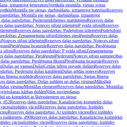
šana, izmantojot ģeneratoru
Vertikāla montāža, vienas sviras
rotīklu
Montāža pie sienas, darbināšana, izmantojot baterijas
Rezerves
paredzētas: Montāža pie sienas, darbināšana, izmantojot
 daļas paredzētas: Piederumi
Izlietnes maisītājiem
Rezerves daļas
s daļas paredzētas: Noteces sifoni izlietnēm
P veida sifoni
Rezerves
izlietnēm
Rezerves daļas paredzētas: Pudeļsifoni izlietnēm
Pudeļsifoni
paredzētas: Zemapmetuma sifoni
Izlietnes pieslēgumi
Rezerves daļas
i
Noteces sifoni izlietnēm
Rezerves daļas paredzētas: Noteces sifoni
lēgumi
Pieslēguma īscaurule
Rezerves daļas paredzētas: Pieslēguma
a sifoni
Rezerves daļas paredzētas: P veida sifoni
Zemapmetuma
s daļas paredzētas: Pieslēgumi
Piederumi
Noteces sifoni saimniecības
daļas paredzētas: Pieslēguma līkumi
Pieslēguma īscaurule
Rezerves
mi
Dušas un vannas
Dušas
Grīdas ūdens novade dušām
Rezerves daļas
edzētas: Piederumi dušas kanāliem
Dušas grīdas noteces
Rezerves
nas līmeņa noplūdes
Rezerves daļas paredzētas: Sienas līmeņa
es daļas paredzētas: Dušas paliktņi un dušas virsmas
Mākslīgā
dušas virsmas
Montāžas elementi
Rezerves daļas paredzētas: Montāžas
ovietošanas kārbas dušām
Nišas novietošanas
ti un komplekti ar šķērsstieņiem un sienas
m, d52
Rezerves daļas paredzētas: Kanalizācijas komplekti dušas
 vāciņa
Izplūdes vāciņš
Rezerves daļas paredzētas: Izplūdes
āciņu
Rezerves daļas paredzētas: Ar izplūdes vāciņu
Bez izplūdes
s paliktņiem, d90
Rezerves daļas paredzētas: Kanalizācijas komplekti
plūdes vāciņa
Izplūdes vāciņš
Rezerves daļas paredzētas: Izplūdes