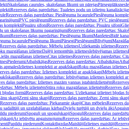
lekti
Skalošanas caurules, skalošanas līkumi un pārejas
Pārsegplāksnes
I
plekti
Rezerves daļas paredzētas: Tualetes podu un izlietņu kanalizācija
rule
Rezerves daļas paredzētas: Pieslēguma īscaurule
Pieslēguma komple
agarinājumi
PVC pieslēgumi
Rezerves daļas paredzētas: PVC pieslēgumi
jas komplekti
Pisuāru sifoni
Rezerves daļas paredzētas: Pisuāru sifoni
Glie
ļu un skalošanas līkumu pagarinājumi
Rezerves daļas paredzētas: Skalo
līkumi
Rezerves daļas paredzētas: Pieslēguma līkumi
Manšetes
Bidē kanal
ēguma īscaurule
Pieslēguma līkumi
Pārsegi
Pieslēgumi
Blīvējumi
Mazgāšan
Rezerves daļas paredzētas: Mēbeļu izlietnes
Uzliekamās izlietnes
Rezerve
oku mazgāšanas izlietne
Daļēji iemontētās izlietnes
Iebūvējamas izlietnes
Lielās mazgāšanas izlietnes
Citas izlietnes
Rezerves daļas paredzētas: Cita
etnes
Piederumi
Atbalstkājas
Rezerves daļas paredzētas: Atbalstkājas
Atbal
ās apmales
Izlietnes komplekti ar apakšskapi
Roku mazgāšanas izlietnes 
erves daļas paredzētas: Izlietnes komplekti ar apakšskapi
Mēbeļu izlietn
pakšskapi
Rezerves daļas paredzētas: Iebūvējamas izlietnes komplekti a
es daļas paredzētas: Izlietnes mazām vannas istabām
Izlietnēm
Rezerves 
edzētas: Mēbeļu izlietnēm
Stūra roku mazgāšanas izlietnēm
Rezerves daļ
ei bļodas formā
Rezerves daļas paredzētas: Uzliekamai izlietnei bļodas f
Sānu skapji
Zemi sānu skapji
Rezerves daļas paredzētas: Zemi sānu skapj
Rezerves daļas paredzētas: Piekaramie skapji
Citas mēbeles
Rezerves daļ
u sadalītāji un uzglabāšanas kārbas
Dvieļu turētāji un dvieļu āķi
Apgaism
ildu piederumi
Spoguļi un spoguļskapji
Spoguļi
Rezerves daļas paredzēta
uļskapji
Ar iebūvētu apgaismojumu
Rezerves daļas paredzētas: Ar iebū
enti
Papildu piederumi
Kontaktligzdas
Maisītāji
Izlietnes maisītāji
Rezerve
arbināšana, izmantojot elektrotīklu
Vertikāla montāža, darbināšana, izma