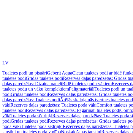
LV
Tualetes podi un pisuāri
Geberit AquaClean tualetes podi ar bidē funkc
tualetes podi
Grīdas tualetes podi
Rezerves daļas paredzētas: Grīdas tua
daļas paredzētas: Dizaina paneļi
Bidē tualetes podu vākiem
Rezerves da
tualetes podu un vāku komplektiem
Palīgmateriāli
Tualetes podi un tua
podi
Grīdas tualetes podi
Rezerves daļas paredzētas: Grīdas tualetes po
daļas paredzētas: Tualetes podi
Ārējās skalojamās tvertnes tualetes po
vāki
Rezerves daļas paredzētas: Tualetes poda vāki
Comfort tualetes p
tualetes podi
Rezerves daļas paredzētas: Pagarināti tualetes podi
Comfor
vāki
Tualetes poda sēdriņķi
Rezerves daļas paredzētas: Tualetes poda s
podi
Grīdas tualetes podi
Rezerves daļas paredzētas: Grīdas tualetes po
poda vāki
Tualetes poda sēdriņķi
Rezerves daļas paredzētas: Tualetes p
taustiņi un tualetes poda vadība
Noskalošanas taustiņi
Rezerves daļas p