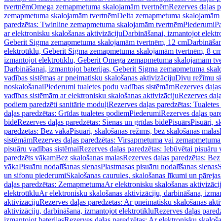
tvertnēm
Omega zemapmetuma skalojamām tvertnēm
Rezerves daļas 
zemapmetuma skalojamām tvertnēm
Delta zemapmetuma skalojamām 
paredzētas: Twinline zemapmetuma skalojamām tvertnēm
Piederumi
Pa
ar elektronisku skalošanas aktivizāciju
Darbināšanai, izmantojot elek
Geberit Sigma zemapmetuma skalojamām tvertnēm, 12 cm
Darbināšan
elektrotīklu, Geberit Sigma zemapmetuma skalojamām tvertnēm, 8 c
izmantojot elektrotīklu, Geberit Omega zemapmetuma skalojamām tv
Darbināšanai, izmantojot baterijas, Geberit Sigma zemapmetuma ska
vadības sistēmas ar pneimatisku skalošanas aktivizāciju
Divu režīmu s
noskalošanai
Piederumi tualetes podu vadības sistēmām
Rezerves daļas
vadības sistēmām ar elektronisku skalošanas aktivizāciju
Rezerves daļa
podiem paredzēti sanitārie moduļi
Rezerves daļas paredzētas: Tualetes
daļas paredzētas: Grīdas tualetes podiem
Piederumi
Rezerves daļas par
bidē
Rezerves daļas paredzētas: Sienas un grīdas bidē
Pisuārs
Pisuāri, 
paredzētas: Bez vāka
Pisuāri, skalošanas režīms, bez skalošanas malas
sistēmām
Rezerves daļas paredzētas: Virsapmetuma vai zemapmetuma 
pisuāru vadības sistēmai
Rezerves daļas paredzētas: Iebūvētai pisuāru 
paredzēts vākam
Bez skalošanas malas
Rezerves daļas paredzētas: Bez
vāka
Pisuāru nodalīšanas sienas
Plastmasas pisuāru nodalīšanas sienas
S
un sifonu piederumi
Skalošanas caurules, skalošanas līkumi un pārejas
daļas paredzētas: Zemapmetuma
Ar elektronisku skalošanas aktivizācij
elektrotīklu
Ar elektronisku skalošanas aktivizāciju, darbināšana, izman
aktivizāciju
Rezerves daļas paredzētas: Ar pneimatisku skalošanas akti
aktivizāciju, darbināšana, izmantojot elektrotīklu
Rezerves daļas paredz
izmantojot baterijas
Rezerves daļas paredzētas: Ar elektronisku skalošan