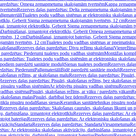
paredzētas: Omega zemapmetuma skalojamām tvertnēm
Kappa zemapme
tvertnēm
Rezerves daļas paredzētas: Delta zemapmetuma skalojamām t
līgmateriāli
Tualetes podu vadības sistēmas ar elektronisku skalošanas a
trotīklu, Geberit Sigma zemapmetuma skalojamām tvertnēm, 12 cm
Rezer
ai, izmantojot elektrotīklu, Geberit Sigma zemapmetuma skalojamām t
m
Darbināšanai, izmantojot elektrotīklu, Geberit Omega zemapmetuma 
ertnēm, 12 cm
Darbināšanai, izmantojot baterijas, Geberit Sigma zem
lojamām tvertnēm, 12 cm
Tualetes podu vadības sistēmas ar pneimatisku 
kalošanai
Rezerves daļas paredzētas: Divu režīmu skalošanai
Vienrežīma
 paredzētas: Piederumi tualetes podu vadības sistēmām
Montāžas kompl
s paredzētas: Tualetes podu vadības sistēmām ar elektronisku skalošana
 podiem paredzēti sanitārie moduļi
Sienas tualetes podiem
Rezerves daļas
edzētas: Piederumi
Palīgmateriāli
Bidē paredzēti sanitārie moduļi
Rezerves
skalošanas režīms, ar skalošanas malu
Rezerves daļas paredzētas: Pisuāri
Rezerves daļas paredzētas: Pisuāri, skalošanas režīms, bez skalošanas m
pisuāru vadības sistēmām
Ar iebūvētu pisuāru vadības sistēmu
Rezerves
vadības sistēmai
Pisuāri, skalošanas režīms, ar vāku / paredzēts vākam
Re
 skalošanas malas
Pisuāri, darbībai bez ūdens
Rezerves daļas paredzētas:
tikla pisuāru nodalīšanas sienas
Keramikas sanitārtehnikas pisuāru noda
Rezerves daļas paredzētas: Skalošanas caurules, skalošanas līkumi un p
u, darbināšana, izmantojot elektrotīklu
Rezerves daļas paredzētas: Ar el
tojot baterijas
Rezerves daļas paredzētas: Ar elektronisku skalošanas akt
vizāciju
Standarta
Rezerves daļas paredzētas: Standarta
Virsapmetuma
Re
ētas: Ar elektronisku skalošanas aktivizāciju, darbināšana, izmantojot e
as aktivizāciju, darbināšana, izmantojot baterijas
Piederumi
Rezerves da