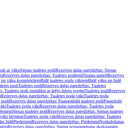
podi ar vāku
Sienas tualetes podi
Rezerves daļas paredzētas: Sienas
em
Rezerves daļas paredzētas: Tualetes podiem
Dizaina paneļi
Rezerves
u un vāku komplektiem
Bidē tualetes podu vākiem
Bidē vāku un bidē
aletes podi
Tualetes podi
Rezerves daļas paredzētas: Tualetes
s: Tualetes podi montāžai ar ārējo ūdens tvertni
Tualetes podi
Rezerves
i
Rezerves daļas paredzētas: Tualetes poda vāki
Tualetes poda
s podi
Rezerves daļas paredzētas: Paaugstināti tualetes podi
Pagarināti
vāki
Tualetes poda vāki
Rezerves daļas paredzētas: Tualetes poda
bērniem
Sienas tualetes podi
Rezerves daļas paredzētas: Sienas tualetes
 vāki bērniem
Tualetes poda vāki
Rezerves daļas paredzētas: Tualetes
das bidē
Piederumi
Rezerves daļas paredzētas: Piederumi
Noskalošanas
tnēm
Rezerves daļas paredzētas: Sigma zemapmetuma skalojamām