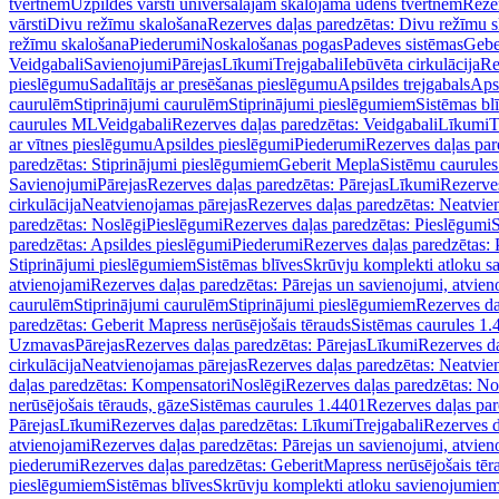
tvertnēm
Uzpildes vārsti universālajām skalojamā ūdens tvertnēm
Rezer
vārsti
Divu režīmu skalošana
Rezerves daļas paredzētas: Divu režīmu 
režīmu skalošana
Piederumi
Noskalošanas pogas
Padeves sistēmas
Gebe
Veidgabali
Savienojumi
Pārejas
Līkumi
Trejgabali
Iebūvēta cirkulācija
Re
pieslēgumu
Sadalītājs ar presēšanas pieslēgumu
Apsildes trejgabals
Apsi
caurulēm
Stiprinājumi caurulēm
Stiprinājumi pieslēgumiem
Sistēmas bl
caurules ML
Veidgabali
Rezerves daļas paredzētas: Veidgabali
Līkumi
T
ar vītnes pieslēgumu
Apsildes pieslēgumi
Piederumi
Rezerves daļas par
paredzētas: Stiprinājumi pieslēgumiem
Geberit Mepla
Sistēmu caurule
Savienojumi
Pārejas
Rezerves daļas paredzētas: Pārejas
Līkumi
Rezerves
cirkulācija
Neatvienojamas pārejas
Rezerves daļas paredzētas: Neatvie
paredzētas: Noslēgi
Pieslēgumi
Rezerves daļas paredzētas: Pieslēgumi
S
paredzētas: Apsildes pieslēgumi
Piederumi
Rezerves daļas paredzētas:
Stiprinājumi pieslēgumiem
Sistēmas blīves
Skrūvju komplekti atloku 
atvienojami
Rezerves daļas paredzētas: Pārejas un savienojumi, atvien
caurulēm
Stiprinājumi caurulēm
Stiprinājumi pieslēgumiem
Rezerves da
paredzētas: Geberit Mapress nerūsējošais tērauds
Sistēmas caurules 1.
Uzmavas
Pārejas
Rezerves daļas paredzētas: Pārejas
Līkumi
Rezerves da
cirkulācija
Neatvienojamas pārejas
Rezerves daļas paredzētas: Neatvie
daļas paredzētas: Kompensatori
Noslēgi
Rezerves daļas paredzētas: No
nerūsējošais tērauds, gāze
Sistēmas caurules 1.4401
Rezerves daļas par
Pārejas
Līkumi
Rezerves daļas paredzētas: Līkumi
Trejgabali
Rezerves d
atvienojami
Rezerves daļas paredzētas: Pārejas un savienojumi, atvien
piederumi
Rezerves daļas paredzētas: GeberitMapress nerūsējošais tēr
pieslēgumiem
Sistēmas blīves
Skrūvju komplekti atloku savienojumie