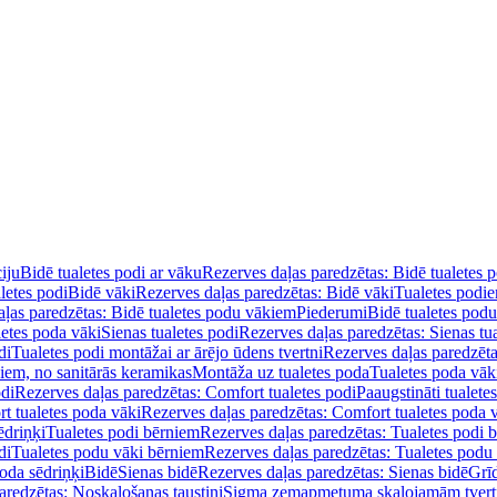
iju
Bidē tualetes podi ar vāku
Rezerves daļas paredzētas: Bidē tualetes 
letes podi
Bidē vāki
Rezerves daļas paredzētas: Bidē vāki
Tualetes podi
ļas paredzētas: Bidē tualetes podu vākiem
Piederumi
Bidē tualetes pod
letes poda vāki
Sienas tualetes podi
Rezerves daļas paredzētas: Sienas tu
di
Tualetes podi montāžai ar ārējo ūdens tvertni
Rezerves daļas paredzēta
diem, no sanitārās keramikas
Montāža uz tualetes poda
Tualetes poda vāk
odi
Rezerves daļas paredzētas: Comfort tualetes podi
Paaugstināti tualete
t tualetes poda vāki
Rezerves daļas paredzētas: Comfort tualetes poda 
ēdriņķi
Tualetes podi bērniem
Rezerves daļas paredzētas: Tualetes podi 
di
Tualetes podu vāki bērniem
Rezerves daļas paredzētas: Tualetes podu
oda sēdriņķi
Bidē
Sienas bidē
Rezerves daļas paredzētas: Sienas bidē
Grī
aredzētas: Noskalošanas taustiņi
Sigma zemapmetuma skalojamām tver