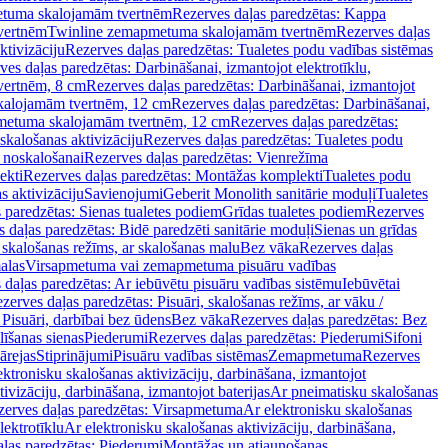
tuma skalojamām tvertnēm
Rezerves daļas paredzētas: Kappa
vertnēm
Twinline zemapmetuma skalojamām tvertnēm
Rezerves daļas
ktivizāciju
Rezerves daļas paredzētas: Tualetes podu vadības sistēmas
ves daļas paredzētas: Darbināšanai, izmantojot elektrotīklu,
vertnēm, 8 cm
Rezerves daļas paredzētas: Darbināšanai, izmantojot
skalojamām tvertnēm, 12 cm
Rezerves daļas paredzētas: Darbināšanai,
apmetuma skalojamām tvertnēm, 12 cm
Rezerves daļas paredzētas:
skalošanas aktivizāciju
Rezerves daļas paredzētas: Tualetes podu
 noskalošanai
Rezerves daļas paredzētas: Vienrežīma
ekti
Rezerves daļas paredzētas: Montāžas komplekti
Tualetes podu
s aktivizāciju
Savienojumi
Geberit Monolith sanitārie moduļi
Tualetes
 paredzētas: Sienas tualetes podiem
Grīdas tualetes podiem
Rezerves
 daļas paredzētas: Bidē paredzēti sanitārie moduļi
Sienas un grīdas
, skalošanas režīms, ar skalošanas malu
Bez vāka
Rezerves daļas
alas
Virsapmetuma vai zemapmetuma pisuāru vadības
 daļas paredzētas: Ar iebūvētu pisuāru vadības sistēmu
Iebūvētai
zerves daļas paredzētas: Pisuāri, skalošanas režīms, ar vāku /
 Pisuāri, darbībai bez ūdens
Bez vāka
Rezerves daļas paredzētas: Bez
līšanas sienas
Piederumi
Rezerves daļas paredzētas: Piederumi
Sifoni
ārejas
Stiprinājumi
Pisuāru vadības sistēmas
Zemapmetuma
Rezerves
ektronisku skalošanas aktivizāciju, darbināšana, izmantojot
ivizāciju, darbināšana, izmantojot baterijas
Ar pneimatisku skalošanas
zerves daļas paredzētas: Virsapmetuma
Ar elektronisku skalošanas
lektrotīklu
Ar elektronisku skalošanas aktivizāciju, darbināšana,
ļas paredzētas: Piederumi
Montāžas un atjaunošanas