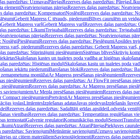
ļas paredzētas: Uzmavas
Pārejas
Rezerves daļas paredzētas: Pārejas
Līku
ta elementi
Neatvienojamas pārejas
Rezerves daļas paredzētas: Neatvien
s daļas paredzētas: Kompensatori
Noslēgi
Rezerves daļas paredzētas: No
slēgumi
Geberit Mapress C tērauds, piederumi
Blīves caurulēm un veidg
m
Geberit Mapress varš
Geberit Mapress varš
Rezerves daļas paredzētas: 
ļas paredzētas: Līkumi
Trejgabali
Rezerves daļas paredzētas: Trejgabali
Neatvienojamas pārejas
Rezerves daļas paredzētas: Neatvienojamas pāre
: Noslēgi
Pieslēgumi
Rezerves daļas paredzētas: Pieslēgumi
Apsildes trej
ress varš, piederumi
Rezerves daļas paredzētas: Geberit Mapress varš,
ļas paredzētas: Stiprinājumi pieslēgumiem
Sistēmas blīves
Skrūvju komp
iekārtas
Skalošanas kastes un tualetes poda vadība ar higiēnas skalošana
aļas paredzētas: Higiēnas moduļi
Skalošanas kastu un tualetes poda vad
lošanas iekārtu piederumi
Barošanas bloki
Rezerves daļas paredzētas: Ba
iļi zemapmetuma montāžai
Ar Mapress presēšanas pieslēgumiem
Rezerves
nas pieslēgumiem
Rezerves daļas paredzētas: Ar FlowFit presēšanas pi
s pieslēgumiem
Rezerves daļas paredzētas: Ar Mapress presēšanas pies
es savienojumiem
Ar Mepla presēšanas pieslēgumiem
Rezerves daļas pa
Ar Compact pieslēgumiem
Pretvārsti
Ar Mapress presēšanas pieslēgumie
ācijas joslas
Līmlentes
Izplešanas adatas
Javas piedevas
Izplešanās šuves
ldei
Rezerves daļas paredzētas: Sadalītāji grīdas apsildei
Lodveida ventiļi
šanas vienības
Rezerves daļas paredzētas: Temperatūras regulēšanas vie
pas termostati
Galvenie regulatori
Komunikācijas moduļi
Sensori
Transfor
Līkumi
Atzari
Rezerves daļas paredzētas: Atzari
Pārejas
Piekļuves caurule
s paredzētas: Savienojumi
Metināmie savienojumi
Uzmavu savienojumi
R
ārejas uz citiem materiāliem
Savienotājelementi
Rezerves daļas paredzēt