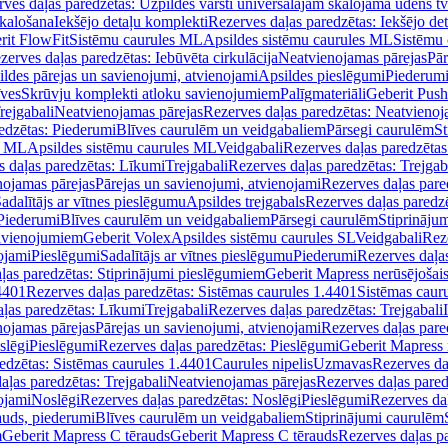
ves daļas paredzētas: Uzpildes vārsti universālajām skalojamā ūdens t
skalošana
Iekšējo detaļu komplekti
Rezerves daļas paredzētas: Iekšējo de
rit FlowFit
Sistēmu caurules ML
Apsildes sistēmu caurules ML
Sistēmu 
zerves daļas paredzētas: Iebūvēta cirkulācija
Neatvienojamas pārejas
Pār
ldes pārejas un savienojumi, atvienojami
Apsildes pieslēgumi
Piederum
īves
Skrūvju komplekti atloku savienojumiem
Palīgmateriāli
Geberit Push
rejgabali
Neatvienojamas pārejas
Rezerves daļas paredzētas: Neatvienoj
edzētas: Piederumi
Blīves caurulēm un veidgabaliem
Pārsegi caurulēm
St
s ML
Apsildes sistēmu caurules ML
Veidgabali
Rezerves daļas paredzētas
 daļas paredzētas: Līkumi
Trejgabali
Rezerves daļas paredzētas: Trejgab
nojamas pārejas
Pārejas un savienojumi, atvienojami
Rezerves daļas pare
adalītājs ar vītnes pieslēgumu
Apsildes trejgabals
Rezerves daļas paredzē
 Piederumi
Blīves caurulēm un veidgabaliem
Pārsegi caurulēm
Stiprināju
savienojumiem
Geberit Volex
Apsildes sistēmu caurules SL
Veidgabali
Reze
ojami
Pieslēgumi
Sadalītājs ar vītnes pieslēgumu
Piederumi
Rezerves daļa
ļas paredzētas: Stiprinājumi pieslēgumiem
Geberit Mapress nerūsējošais
4401
Rezerves daļas paredzētas: Sistēmas caurules 1.4401
Sistēmas caur
ļas paredzētas: Līkumi
Trejgabali
Rezerves daļas paredzētas: Trejgabali
nojamas pārejas
Pārejas un savienojumi, atvienojami
Rezerves daļas pare
slēgi
Pieslēgumi
Rezerves daļas paredzētas: Pieslēgumi
Geberit Mapress 
edzētas: Sistēmas caurules 1.4401
Caurules nipelis
Uzmavas
Rezerves da
aļas paredzētas: Trejgabali
Neatvienojamas pārejas
Rezerves daļas pared
ojami
Noslēgi
Rezerves daļas paredzētas: Noslēgi
Pieslēgumi
Rezerves da
auds, piederumi
Blīves caurulēm un veidgabaliem
Stiprinājumi caurulēm
m
Geberit Mapress C tērauds
Geberit Mapress C tērauds
Rezerves daļas p