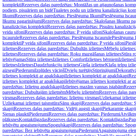
komplekti
Rezerves daļas paredzētas: Montāžas un atjaunošanas komp
podiem, pisuāriem un bidē
Tualetes podu un izlietņu kanalizācijas kom
līkumi
Rezerves daļas paredzētas: Pieslēguma līkumi
Pieslēguma īscau
līkumu pagarinājumi
Rezerves daļas paredzētas: Skalošanas līkumu p
kanalizācijas komplekti
Rezerves daļas paredzētas: Pisuāru kanalizāci
veida sifoni
Rezerves daļas paredzētas: P veida sifoni
Skalošanas cauru
īscaurule
Rezerves daļas paredzētas: Pieslēguma īscaurule
Pieslēguma 
komplekti
P veida sifoni
Rezerves daļas paredzētas: P veida sifoni
Piesl
izlietnes
Rezerves daļas paredzētas: Dubultās izlietnes
Mēbeļu izlietnes
izlietnes
Rezerves daļas paredzētas: Roku mazgāšanas izlietnes
Stūra r
iebūvējamas
Stūra izlietnes
Izlietnes Comfort
Izlietnes bērniem
Izlietnes
izlietnes
Izlietnes
Daudzfunkciju izlietnes
Ģipša izlietne
Klašu telpu izli
aizsegi
Piederumi
Izplūdes vāciņš
Dvieļu turētājs
Stiprinājumi
Dekoratīv
izlietnes komplekti ar apakšskapi
Izlietnes komplekti ar apakšskapi
Rez
izlietnes komplekti ar apakšskapi
Iebūvējamas izlietnes komplekti ar a
paredzētas: Izlietņu apakšskapji
Izlietnes mazām vannas istabām
Rezerv
paredzētas: Dubultajām izlietnēm
Mēbeļu izlietnēm
Rezerves daļas par
virsmas
Rezerves daļas paredzētas: Izlietņu virsmas
Uzliekamai izlietn
Uzliekamai izlietnei taisnstūra
Sānu skapji
Rezerves daļas paredzētas: 
skapji
Rezerves daļas paredzētas: Vidēji augsti skapji
Piekaramie skapji
Sienas plaukti
Piederumi
Rezerves daļas paredzētas: Piederumi
Atvilktņ
plāksnes
Kontaktligzdas
Rezerves daļas paredzētas: Kontaktligzdas
Pap
iebūvētu apgaismojumu
Spoguļskapji
Rezerves daļas paredzētas: Spog
paredzētas: Bez iebūvēta apgaismojuma
Piederumi
Apgaismojuma elem
izmantojot elektrotīklu
Rezerves daļas paredzētas: Vertikāla montāža, d