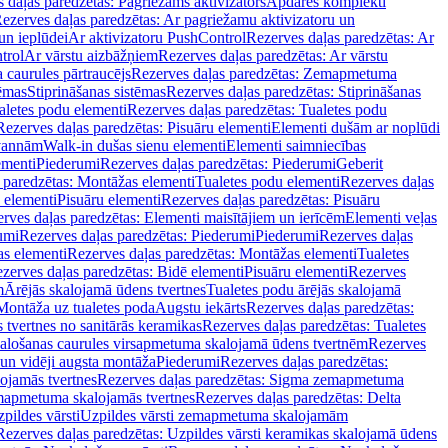
 daļas paredzētas: Pagriežams aktivizators
Apdares komplekti
ezerves daļas paredzētas: Ar pagriežamu aktivizatoru un
un ieplūdei
Ar aktivizatoru PushControl
Rezerves daļas paredzētas: Ar
trol
Ar vārstu aizbāžņiem
Rezerves daļas paredzētas: Ar vārstu
aurules pārtraucējs
Rezerves daļas paredzētas: Zemapmetuma
tēmas
Stiprināšanas sistēmas
Rezerves daļas paredzētas: Stiprināšanas
aletes podu elementi
Rezerves daļas paredzētas: Tualetes podu
Rezerves daļas paredzētas: Pisuāru elementi
Elementi dušām ar noplūdi
 vannām
Walk-in dušas sienu elementi
Elementi saimniecības
ementi
Piederumi
Rezerves daļas paredzētas: Piederumi
Geberit
 paredzētas: Montāžas elementi
Tualetes podu elementi
Rezerves daļas
 elementi
Pisuāru elementi
Rezerves daļas paredzētas: Pisuāru
rves daļas paredzētas: Elementi maisītājiem un ierīcēm
Elementi veļas
umi
Rezerves daļas paredzētas: Piederumi
Piederumi
Rezerves daļas
s elementi
Rezerves daļas paredzētas: Montāžas elementi
Tualetes
zerves daļas paredzētas: Bidē elementi
Pisuāru elementi
Rezerves
m
Ārējās skalojamā ūdens tvertnes
Tualetes podu ārējās skalojamā
Montāža uz tualetes poda
Augstu iekārts
Rezerves daļas paredzētas:
 tvertnes no sanitārās keramikas
Rezerves daļas paredzētas: Tualetes
alošanas caurules virsapmetuma skalojamā ūdens tvertnēm
Rezerves
un vidēji augsta montāža
Piederumi
Rezerves daļas paredzētas:
jamās tvertnes
Rezerves daļas paredzētas: Sigma zemapmetuma
mapmetuma skalojamās tvertnes
Rezerves daļas paredzētas: Delta
pildes vārsti
Uzpildes vārsti zemapmetuma skalojamām
Rezerves daļas paredzētas: Uzpildes vārsti keramikas skalojamā ūdens