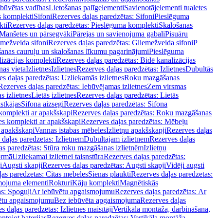
ebūvētas vadības
Lietošanas palīgelementi
Savienotājelementi tualetes
s komplekti
Sifoni
Rezerves daļas paredzētas: Sifoni
Pieslēguma
kti
Rezerves daļas paredzētas: Pieslēguma komplekti
Skalošanas
Manšetes un pārsegvāki
Pārejas un savienojuma gabali
Pisuāru
mežveida sifoni
Rezerves daļas paredzētas: Gliemežveida sifoni
P
šanas cauruļu un skalošanas līkumu pagarinājumi
Pieslēguma
izācijas komplekti
Rezerves daļas paredzētas: Bidē kanalizācijas
as vieta
Izlietnes
Izlietnes
Rezerves daļas paredzētas: Izlietnes
Dubultās
s daļas paredzētas: Uzliekamās izlietnes
Roku mazgāšanas
Rezerves daļas paredzētas: Iebūvējamas izlietnes
Zem virsmas
s izlietnes
Lietās izlietnes
Rezerves daļas paredzētas: Lietās
stkājas
Sifona aizsegi
Rezerves daļas paredzētas: Sifona
komplekti ar apakšskapi
Rezerves daļas paredzētas: Roku mazgāšanas
es komplekti ar apakšskapi
Rezerves daļas paredzētas: Mēbeļu
r apakšskapi
Vannas istabas mēbeles
Izlietņu apakšskapji
Rezerves daļas
daļas paredzētas: Izlietnēm
Dubultajām izlietnēm
Rezerves daļas
as paredzētas: Stūra roku mazgāšanas izlietnēm
Izlietņu
ormā
Uzliekamai izlietnei taisnstūra
Rezerves daļas paredzētas:
i
Augsti skapji
Rezerves daļas paredzētas: Augsti skapji
Vidēji augsti
as paredzētas: Citas mēbeles
Sienas plaukti
Rezerves daļas paredzētas:
ojuma elementi
Rokturi
Kāju komplekti
Magnētiskās
s: Spoguļi
Ar iebūvētu apgaismojumu
Rezerves daļas paredzētas: Ar
vētu apgaismojumu
Bez iebūvēta apgaismojuma
Rezerves daļas
s daļas paredzētas: Izlietnes maisītāji
Vertikāla montāža, darbināšana,
ntojot baterijas
Rezerves daļas paredzētas: Vertikāla montāža,