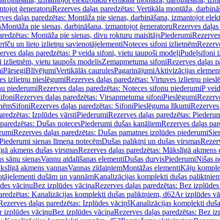
ntojot ģeneratoru
Rezerves daļas paredzētas: Vertikāla montāža, darbinā
ves daļas paredzētas: Montāža pie sienas, darbināšana, izmantojot elekt
s
Montāža pie sienas, darbināšana, izmantojot ģeneratoru
Rezerves daļas 
redzētas: Montāža pie sienas, divu rokturu maisītājs
Piederumi
Rezerves
erīču un lieto izlietņu savienotājelementi
Noteces sifoni izlietnēm
Rezerve
rves daļas paredzētas: P veida sifoni, vietu taupoši modeļi
Pudeļsifoni 
 izlietnēm, vietu taupošs modelis
Zemapmetuma sifoni
Rezerves daļas 
i
Pārsegi
Blīvējumi
Vertikālās caurules
Pagarinājumi
Aktivizācijas element
es izlietņu pieslēgumi
Rezerves daļas paredzētas: Virtuves izlietņu pies
nu piederumi
Rezerves daļas paredzētas: Noteces sifonu piederumi
P veid
ifoni
Rezerves daļas paredzētas: Virsapmetuma sifoni
Pieslēgumi
Rezerve
tnēm
Sifoni
Rezerves daļas paredzētas: Sifoni
Pieslēguma līkumi
Rezerves 
redzētas: Izplūdes vārsti
Piederumi
Rezerves daļas paredzētas: Piederu
 paredzētas: Dušas noteces
Piederumi dušas kanāliem
Rezerves daļas par
rumi
Rezerves daļas paredzētas: Dušas pamatnes izplūdes piederumi
Sie
 Piederumi sienas līmeņa notecēm
Dušas paliktņi un dušas virsmas
Rezerv
gā akmens dušas virsmas
Rezerves daļas paredzētas: Mākslīgā akmens 
s sānu sienas
Vannu atdalīšanas elementi
Dušas durvis
Piederumi
Nišas n
kslīgā akmens vannas
Vannas zīdaiņiem
Montāžas elementi
Kāju komplek
otājelementi dušām un vannām
Kanalizācijas komplekti dušas paliktņie
ūdes vāciņu
Bez izplūdes vāciņa
Rezerves daļas paredzētas: Bez izplūdes
aredzētas: Kanalizācijas komplekti dušas paliktņiem, d62
Ar izplūdes v
Rezerves daļas paredzētas: Izplūdes vāciņš
Kanalizācijas komplekti duša
r izplūdes vāciņu
Bez izplūdes vāciņa
Rezerves daļas paredzētas: Bez iz