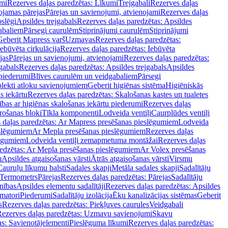
mi
Rezerves daļas paredzētas: Līkumi
Trejgabali
Rezerves daļas
ojamas pārejas
Pārejas un savienojumi, atvienojami
Rezerves daļas
slēgi
Apsildes trejgabals
Rezerves daļas paredzētas: Apsildes
abaliem
Pārsegi caurulēm
Stiprinājumi caurulēm
Stiprinājumi
Geberit Mapress varš
Uzmavas
Rezerves daļas paredzētas:
Iebūvēta cirkulācija
Rezerves daļas paredzētas: Iebūvēta
jas
Pārejas un savienojumi, atvienojami
Rezerves daļas paredzētas:
gabals
Rezerves daļas paredzētas: Apsildes trejgabals
Apsildes
 piederumi
Blīves caurulēm un veidgabaliem
Pārsegi
lekti atloku savienojumiem
Geberit higiēnas sistēma
Higiēniskās
s iekārtu
Rezerves daļas paredzētas: Skalošanas kastes un tualetes
ības ar higiēnas skalošanas iekārtu piederumi
Rezerves daļas
rošanas bloki
Tīkla komponenti
Lodveida ventiļi
Caurplūdes ventiļi
 daļas paredzētas: Ar Mapress presēšanas pieslēgumiem
Lodveida
eslēgumiem
Ar Mepla presēšanas pieslēgumiem
Rezerves daļas
lēgumiem
Lodveida ventiļi zemapmetuma montāžai
Rezerves daļas
redzētas: Ar Mepla presēšanas pieslēgumiem
Ar Volex presēšanas
m
Apsildes atgaisošanas vārsti
Ātrās atgaisošanas vārsti
Virsmu
Cauruļu līkumu balsti
Sadales skapji
Metāla sadales skapji
Sadalītāju
Termometrs
Pārejas
Rezerves daļas paredzētas: Pārejas
Sadalītāju
nības
Apsildes elementu sadalītāji
Rezerves daļas paredzētas: Apsildes
matori
Piederumi
Sadalītāju izolācija
Ēku kanalizācijas sistēmas
Geberit
s
Rezerves daļas paredzētas: Piekļuves caurules
Veidgabali
ezerves daļas paredzētas: Uzmavu savienojumi
Skavu
as: Savienotājelementi
Pieslēguma līkumi
Rezerves daļas paredzētas: