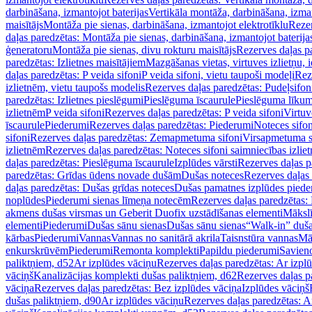
darbināšana, izmantojot baterijas
Vertikāla montāža, darbināšana, izma
maisītājs
Montāža pie sienas, darbināšana, izmantojot elektrotīklu
Rezer
daļas paredzētas: Montāža pie sienas, darbināšana, izmantojot baterija
ģeneratoru
Montāža pie sienas, divu rokturu maisītājs
Rezerves daļas pa
paredzētas: Izlietnes maisītājiem
Mazgāšanas vietas, virtuves izlietņu, i
daļas paredzētas: P veida sifoni
P veida sifoni, vietu taupoši modeļi
Reze
izlietnēm, vietu taupošs modelis
Rezerves daļas paredzētas: Pudeļsifoni
paredzētas: Izlietnes pieslēgumi
Pieslēguma īscaurule
Pieslēguma līkum
izlietnēm
P veida sifoni
Rezerves daļas paredzētas: P veida sifoni
Virtuv
īscaurule
Piederumi
Rezerves daļas paredzētas: Piederumi
Noteces sifo
sifoni
Rezerves daļas paredzētas: Zemapmetuma sifoni
Virsapmetuma s
izlietnēm
Rezerves daļas paredzētas: Noteces sifoni saimniecības izlie
daļas paredzētas: Pieslēguma īscaurule
Izplūdes vārsti
Rezerves daļas pa
paredzētas: Grīdas ūdens novade dušām
Dušas noteces
Rezerves daļas
daļas paredzētas: Dušas grīdas noteces
Dušas pamatnes izplūdes piede
noplūdes
Piederumi sienas līmeņa notecēm
Rezerves daļas paredzētas:
akmens dušas virsmas un Geberit Duofix uzstādīšanas elementi
Mākslī
elementi
Piederumi
Dušas sānu sienas
Dušas sānu sienas
“Walk-in” duša
kārbas
Piederumi
Vannas
Vannas no sanitārā akrila
Taisnstūra vannas
Mā
enkurskrūvēm
Piederumi
Remonta komplekti
Papildu piederumi
Savien
paliktņiem, d52
Ar izplūdes vāciņu
Rezerves daļas paredzētas: Ar izpl
vāciņš
Kanalizācijas komplekti dušas paliktņiem, d62
Rezerves daļas p
vāciņa
Rezerves daļas paredzētas: Bez izplūdes vāciņa
Izplūdes vāciņš
dušas paliktņiem, d90
Ar izplūdes vāciņu
Rezerves daļas paredzētas: A