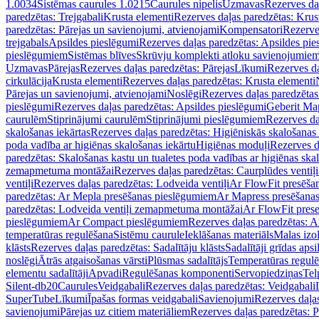
1.0034
Sistēmas caurules 1.0215
Caurules nipelis
Uzmavas
Rezerves da
paredzētas: Trejgabali
Krusta elementi
Rezerves daļas paredzētas: Krus
paredzētas: Pārejas un savienojumi, atvienojami
Kompensatori
Rezerve
trejgabals
Apsildes pieslēgumi
Rezerves daļas paredzētas: Apsildes pie
pieslēgumiem
Sistēmas blīves
Skrūvju komplekti atloku savienojumie
Uzmavas
Pārejas
Rezerves daļas paredzētas: Pārejas
Līkumi
Rezerves da
cirkulācija
Krusta elementi
Rezerves daļas paredzētas: Krusta elementi
Pārejas un savienojumi, atvienojami
Noslēgi
Rezerves daļas paredzētas
pieslēgumi
Rezerves daļas paredzētas: Apsildes pieslēgumi
Geberit Map
caurulēm
Stiprinājumi caurulēm
Stiprinājumi pieslēgumiem
Rezerves da
skalošanas iekārtas
Rezerves daļas paredzētas: Higiēniskās skalošanas 
poda vadība ar higiēnas skalošanas iekārtu
Higiēnas moduļi
Rezerves d
paredzētas: Skalošanas kastu un tualetes poda vadības ar higiēnas ska
zemapmetuma montāžai
Rezerves daļas paredzētas: Caurplūdes vent
ventiļi
Rezerves daļas paredzētas: Lodveida ventiļi
Ar FlowFit presēša
paredzētas: Ar Mepla presēšanas pieslēgumiem
Ar Mapress presēšana
paredzētas: Lodveida ventiļi zemapmetuma montāžai
Ar FlowFit pres
pieslēgumiem
Ar Compact pieslēgumiem
Rezerves daļas paredzētas: 
temperatūras regulēšana
Sistēmu caurule
Ieklāšanas materiāls
Malas izol
klāsts
Rezerves daļas paredzētas: Sadalītāju klāsts
Sadalītāji grīdas apsi
noslēgi
Ātrās atgaisošanas vārsti
Plūsmas sadalītājs
Temperatūras regulē
elementu sadalītāji
Apvadi
Regulēšanas komponenti
Servopiedziņas
Tel
Silent-db20
Caurules
Veidgabali
Rezerves daļas paredzētas: Veidgabali
SuperTube
Līkumi
Īpašas formas veidgabali
Savienojumi
Rezerves daļa
savienojumi
Pārejas uz citiem materiāliem
Rezerves daļas paredzētas: P