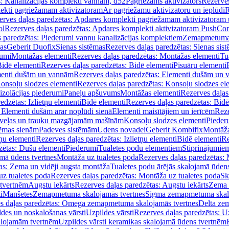
s: Kanalizācijas komplekti vannām, d52
Pagriežams aktivizators
Rezerves
lekti pagriežamam aktivizatoram
Ar pagriežamu aktivizatoru un ieplūdi
R
erves daļas paredzētas: Apdares komplekti pagriežamam aktivizatoram 
ol
Rezerves daļas paredzētas: Apdares komplekti aktivizatoram PushCon
s paredzētas: Piederumi vannu kanalizācijas komplektiem
Zemapmetuma c
mas
Geberit Duofix
Sienas sistēmas
Rezerves daļas paredzētas: Sienas sis
rumi
Montāžas elementi
Rezerves daļas paredzētas: Montāžas elementi
Tu
idē elementi
Rezerves daļas paredzētas: Bidē elementi
Pisuāru elementi
enti dušām un vannām
Rezerves daļas paredzētas: Elementi dušām un
onsoļu slodzes elementi
Rezerves daļas paredzētas: Konsoļu slodzes el
izolācijas piederumi
Paneļu apšuvums
Montāžas elementi
Rezerves daļas
edzētas: Izlietņu elementi
Bidē elementi
Rezerves daļas paredzētas: Bidē
 Elementi dušām arar noplūdi sienā
Elementi maisītājiem un ierīcēm
Reze
i veļas un trauku mazgājamām mašīnām
Konsoļu slodzes elementi
Pieder
tēmas sienām
Padeves sistēmām
Ūdens novadei
Geberit Kombifix
Montāža
tņu elementi
Rezerves daļas paredzētas: Izlietņu elementi
Bidē elementi
Re
zētas: Dušu elementi
Piederumi
Tualetes podu elementiem
Stiprinājumie
amā ūdens tvertnes
Montāža uz tualetes poda
Rezerves daļas paredzētas: 
as: Zema un vidēji augsta montāža
Tualetes podu ārējās skalojamā ūdens
z tualetes poda
Rezerves daļas paredzētas: Montāža uz tualetes poda
Sk
 tvertnēm
Augstu iekārts
Rezerves daļas paredzētas: Augstu iekārts
Zema 
i
Manšetes
Zemapmetuma skalojamās tvertnes
Sigma zemapmetuma skalo
s daļas paredzētas: Omega zemapmetuma skalojamās tvertnes
Delta ze
des un noskalošanas vārsti
Uzpildes vārsti
Rezerves daļas paredzētas: Uz
alojamām tvertnēm
Uzpildes vārsti keramikas skalojamā ūdens tvertnēm