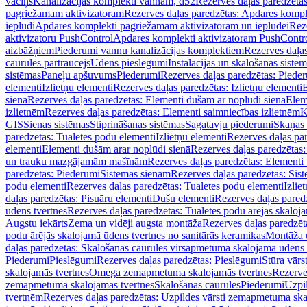
vāciņš
Kanalizācijas komplekti vannām, d52
Rezerves daļas paredzēta
pagriežamam aktivizatoram
Rezerves daļas paredzētas: Apdares komp
ieplūdi
Apdares komplekti pagriežamam aktivizatoram un ieplūdei
Rez
aktivizatoru PushControl
Apdares komplekti aktivizatoram PushContr
aizbāžņiem
Piederumi vannu kanalizācijas komplektiem
Rezerves daļa
caurules pārtraucējs
Ūdens pieslēgumi
Instalācijas un skalošanas sistē
sistēmas
Paneļu apšuvums
Piederumi
Rezerves daļas paredzētas: Piede
elementi
Izlietņu elementi
Rezerves daļas paredzētas: Izlietņu elementi
B
sienā
Rezerves daļas paredzētas: Elementi dušām ar noplūdi sienā
Elem
izlietnēm
Rezerves daļas paredzētas: Elementi saimniecības izlietnēm
K
GIS
Sienas sistēmas
Stiprināšanas sistēmas
Sagatavju piederumi
Skaņas 
paredzētas: Tualetes podu elementi
Izlietņu elementi
Rezerves daļas par
elementi
Elementi dušām arar noplūdi sienā
Rezerves daļas paredzētas:
un trauku mazgājamām mašīnām
Rezerves daļas paredzētas: Element
paredzētas: Piederumi
Sistēmas sienām
Rezerves daļas paredzētas: Sis
podu elementi
Rezerves daļas paredzētas: Tualetes podu elementi
Izlie
daļas paredzētas: Pisuāru elementi
Dušu elementi
Rezerves daļas pared
ūdens tvertnes
Rezerves daļas paredzētas: Tualetes podu ārējās skaloj
Augstu iekārts
Zema un vidēji augsta montāža
Rezerves daļas paredzēt
podu ārējās skalojamā ūdens tvertnes no sanitārās keramikas
Montāža u
daļas paredzētas: Skalošanas caurules virsapmetuma skalojamā ūdens
Piederumi
Pieslēgumi
Rezerves daļas paredzētas: Pieslēgumi
Stūra vārst
skalojamās tvertnes
Omega zemapmetuma skalojamās tvertnes
Rezerve
zemapmetuma skalojamās tvertnes
Skalošanas caurules
Piederumi
Uzpil
tvertnēm
Rezerves daļas paredzētas: Uzpildes vārsti zemapmetuma sk