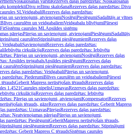
vertnēm
Noskalošanas vārsti
Rezerves daļas paredzētas: Noskalošanas
taļu komplekti
Divu režīmu skalošana
Rezerves daļas paredzētas: Divu
caurules SL
Veidgabali
Rezerves daļas paredzētas:
ejas un savienojumi, atvienojami
Noslēgi
Pieslēgumi
Sadalītājs ar vītnes
i
Blīves caurulēm un veidgabaliem
Veidgabalu blīvējumi
Pārsegi
Fit
Sistēmu caurules ML
Apsildes sistēmu
amas pārejas
Pārejas un savienojumi, atvienojami
Pieslēgumi
Sadalītājs
iprinājumi caurulēm
Stiprinājumi pieslēgumiem
Rezerves daļas
: Veidgabali
Savienojumi
Rezerves daļas paredzētas:
ali
Iebūvēta cirkulācija
Rezerves daļas paredzētas: Iebūvēta
dzētas: Pārejas un savienojumi, atvienojami
Noslēgi
Rezerves daļas
tas: Apsildes trejgabals
Apsildes pieslēgumi
Rezerves daļas
mi caurulēm
Stiprinājumi pieslēgumiem
Rezerves daļas paredzētas:
rves daļas paredzētas: Veidgabali
Pārejas un savienojumi,
s paredzētas: Piederumi
Blīves caurulēm un veidgabaliem
Pārsegi
 tērauds
Geberit Mapress nerūsējošais tērauds
Rezerves daļas
ules 1.4521
Caurules nipelis
Uzmavas
Rezerves daļas paredzētas:
Iebūvēta cirkulācija
Rezerves daļas paredzētas: Iebūvēta
dzētas: Pārejas un savienojumi, atvienojami
Kompensatori
Rezerves
nerūsējošais tērauds, gāze
Rezerves daļas paredzētas: Geberit Mapress
ļas paredzētas: Uzmavas
Pārejas
Rezerves daļas paredzētas:
zētas: Neatvienojamas pārejas
Pārejas un savienojumi,
ļas paredzētas: Pieslēgumi
GeberitMapress nerūsējošais tērauds,
Stiprinājumi pieslēgumiem
Rezerves daļas paredzētas: Stiprinājumi
aredzētas: Geberit Mapress C tērauds
Sistēmas caurules