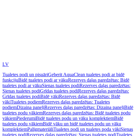
LV
Tualetes podi un pisuāri
Geberit AquaClean tualetes podi ar bidē
funkciju
Bidē tualetes podi ar vāku
Rezerves daļas paredzētas: Bidē
tualetes podi ar vāku
Sienas tualetes podi
Rezerves daļas paredzētas:
Sienas tualetes podi
Grīdas tualetes podi
Rezerves daļas paredzētas:
Grīdas tualetes podi
Bidē vāki
Rezerves daļas paredzētas: Bidē
vāki
Tualetes podiem
Rezerves daļas paredzētas: Tualetes
podiem
Dizaina paneļi
Rezerves daļas paredzētas: Dizaina paneļi
Bidē
tualetes podu vākiem
Rezerves daļas paredzētas: Bidē tualetes podu
vākiem
Piederumi
Bidē tualetes podu un vāku komplektiem
Bidē
tualetes podu vākiem
Bidē vāku un bidē tualetes podu un vāku
komplektiem
Palīgmateriāli
Tualetes podi un tualetes poda vāki
Sienas
tualetes podi
Rezerves daļas paredzētas: Sienas tualetes podi
Tualetes