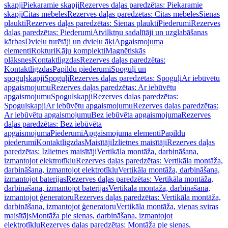
skapji
Piekaramie skapji
Rezerves daļas paredzētas: Piekaramie
skapji
Citas mēbeles
Rezerves daļas paredzētas: Citas mēbeles
Sienas
plaukti
Rezerves daļas paredzētas: Sienas plaukti
Piederumi
Rezerves
daļas paredzētas: Piederumi
Atvilktņu sadalītāji un uzglabāšanas
kārbas
Dvieļu turētāji un dvieļu āķi
Apgaismojuma
elementi
Rokturi
Kāju komplekti
Magnētiskās
plāksnes
Kontaktligzdas
Rezerves daļas paredzētas:
Kontaktligzdas
Papildu piederumi
Spoguļi un
spoguļskapji
Spoguļi
Rezerves daļas paredzētas: Spoguļi
Ar iebūvētu
apgaismojumu
Rezerves daļas paredzētas: Ar iebūvētu
apgaismojumu
Spoguļskapji
Rezerves daļas paredzētas:
Spoguļskapji
Ar iebūvētu apgaismojumu
Rezerves daļas paredzētas:
Ar iebūvētu apgaismojumu
Bez iebūvēta apgaismojuma
Rezerves
daļas paredzētas: Bez iebūvēta
apgaismojuma
Piederumi
Apgaismojuma elementi
Papildu
piederumi
Kontaktligzdas
Maisītāji
Izlietnes maisītāji
Rezerves daļas
paredzētas: Izlietnes maisītāji
Vertikāla montāža, darbināšana,
izmantojot elektrotīklu
Rezerves daļas paredzētas: Vertikāla montāža,
darbināšana, izmantojot elektrotīklu
Vertikāla montāža, darbināšana,
izmantojot baterijas
Rezerves daļas paredzētas: Vertikāla montāža,
darbināšana, izmantojot baterijas
Vertikāla montāža, darbināšana,
izmantojot ģeneratoru
Rezerves daļas paredzētas: Vertikāla montāža,
darbināšana, izmantojot ģeneratoru
Vertikāla montāža, vienas sviras
maisītājs
Montāža pie sienas, darbināšana, izmantojot
elektrotīklu
Rezerves daļas paredzētas: Montāža pie sienas,