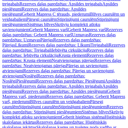
trejgabals
Rezerves daļas paredzētas: Apsildes trejgabals
Apsildes
pieslēgumi
Rezerves daļas paredzētas: Apsildes
pieslēgumi
Geberit Mapress C tērauds, piederumi
Blīves caurulēm un
veidgabaliem
Pārsegi caurulēm
Stiprinājumi caurulēm
Stiprinājumi
pieslēgumiem
Sistēmas blīves
Skrūvju komplekti atloku
savienojumiem
Geberit Mapress varš
Geberit Mapress varš
Rezerves
daļas paredzētas: Geberit Mapress varš
Uzmavas
Rezerves daļas
paredzētas: Uzmavas
Pārejas
Rezerves daļas paredzētas:
Pārejas
Līkumi
Rezerves daļas paredzētas: Līkumi
Trejgabali
Rezerves
daļas paredzētas: Trejgabali
Iebūvēta cirkulācija
Rezerves daļas
paredzētas: Iebūvēta cirkulācija
Krusta elementi
Rezerves daļas
paredzētas: Krusta elementi
Neatvienojamas pārejas
Rezerves daļas
paredzētas: Neatvienojamas pārejas
Pārejas un savienojumi,
atvienojami
Rezerves daļas paredzētas: Pārejas un savienojumi,
atvienojami
Noslēgi
Rezerves daļas paredzētas:
Noslēgi
Pieslēgumi
Rezerves daļas paredzētas: Pieslēgumi
Apsildes
trejgabals
Rezerves daļas paredzētas: Apsildes trejgabals
Apsildes
pieslēgumi
Rezerves daļas paredzētas: Apsildes pieslēgumi
Geberit
Mapress varš, piederumi
Rezerves daļas paredzētas: Geberit Mapress
varš, piederumi
Blīves caurulēm un veidgabaliem
Pārsegi
caurulēm
Stiprinājumi caurulēm
Stiprinājumi pieslēgumiem
Rezerves
daļas paredzētas: Stiprinājumi pieslēgumiem
Sistēmas blīves
Skrūvju
komplekti atloku savienojumiem
Geberit higiēnas sistēma
Higiēniskās
skalošanas iekārtas
Rezerves daļas paredzētas: Higiēniskās
skalošanas iekārtas
Skalošanas kastes un tualetes poda vadība ar