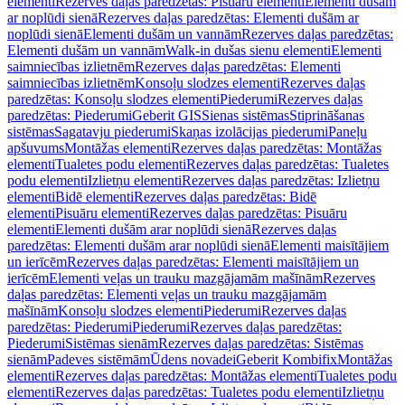
elementi
Rezerves daļas paredzētas: Pisuāru elementi
Elementi dušām
ar noplūdi sienā
Rezerves daļas paredzētas: Elementi dušām ar
noplūdi sienā
Elementi dušām un vannām
Rezerves daļas paredzētas:
Elementi dušām un vannām
Walk-in dušas sienu elementi
Elementi
saimniecības izlietnēm
Rezerves daļas paredzētas: Elementi
saimniecības izlietnēm
Konsoļu slodzes elementi
Rezerves daļas
paredzētas: Konsoļu slodzes elementi
Piederumi
Rezerves daļas
paredzētas: Piederumi
Geberit GIS
Sienas sistēmas
Stiprināšanas
sistēmas
Sagatavju piederumi
Skaņas izolācijas piederumi
Paneļu
apšuvums
Montāžas elementi
Rezerves daļas paredzētas: Montāžas
elementi
Tualetes podu elementi
Rezerves daļas paredzētas: Tualetes
podu elementi
Izlietņu elementi
Rezerves daļas paredzētas: Izlietņu
elementi
Bidē elementi
Rezerves daļas paredzētas: Bidē
elementi
Pisuāru elementi
Rezerves daļas paredzētas: Pisuāru
elementi
Elementi dušām arar noplūdi sienā
Rezerves daļas
paredzētas: Elementi dušām arar noplūdi sienā
Elementi maisītājiem
un ierīcēm
Rezerves daļas paredzētas: Elementi maisītājiem un
ierīcēm
Elementi veļas un trauku mazgājamām mašīnām
Rezerves
daļas paredzētas: Elementi veļas un trauku mazgājamām
mašīnām
Konsoļu slodzes elementi
Piederumi
Rezerves daļas
paredzētas: Piederumi
Piederumi
Rezerves daļas paredzētas:
Piederumi
Sistēmas sienām
Rezerves daļas paredzētas: Sistēmas
sienām
Padeves sistēmām
Ūdens novadei
Geberit Kombifix
Montāžas
elementi
Rezerves daļas paredzētas: Montāžas elementi
Tualetes podu
elementi
Rezerves daļas paredzētas: Tualetes podu elementi
Izlietņu