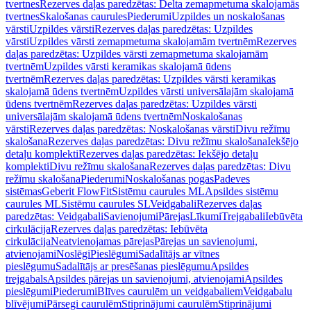
tvertnes
Rezerves daļas paredzētas: Delta zemapmetuma skalojamās
tvertnes
Skalošanas caurules
Piederumi
Uzpildes un noskalošanas
vārsti
Uzpildes vārsti
Rezerves daļas paredzētas: Uzpildes
vārsti
Uzpildes vārsti zemapmetuma skalojamām tvertnēm
Rezerves
daļas paredzētas: Uzpildes vārsti zemapmetuma skalojamām
tvertnēm
Uzpildes vārsti keramikas skalojamā ūdens
tvertnēm
Rezerves daļas paredzētas: Uzpildes vārsti keramikas
skalojamā ūdens tvertnēm
Uzpildes vārsti universālajām skalojamā
ūdens tvertnēm
Rezerves daļas paredzētas: Uzpildes vārsti
universālajām skalojamā ūdens tvertnēm
Noskalošanas
vārsti
Rezerves daļas paredzētas: Noskalošanas vārsti
Divu režīmu
skalošana
Rezerves daļas paredzētas: Divu režīmu skalošana
Iekšējo
detaļu komplekti
Rezerves daļas paredzētas: Iekšējo detaļu
komplekti
Divu režīmu skalošana
Rezerves daļas paredzētas: Divu
režīmu skalošana
Piederumi
Noskalošanas pogas
Padeves
sistēmas
Geberit FlowFit
Sistēmu caurules ML
Apsildes sistēmu
caurules ML
Sistēmu caurules SL
Veidgabali
Rezerves daļas
paredzētas: Veidgabali
Savienojumi
Pārejas
Līkumi
Trejgabali
Iebūvēta
cirkulācija
Rezerves daļas paredzētas: Iebūvēta
cirkulācija
Neatvienojamas pārejas
Pārejas un savienojumi,
atvienojami
Noslēgi
Pieslēgumi
Sadalītājs ar vītnes
pieslēgumu
Sadalītājs ar presēšanas pieslēgumu
Apsildes
trejgabals
Apsildes pārejas un savienojumi, atvienojami
Apsildes
pieslēgumi
Piederumi
Blīves caurulēm un veidgabaliem
Veidgabalu
blīvējumi
Pārsegi caurulēm
Stiprinājumi caurulēm
Stiprinājumi