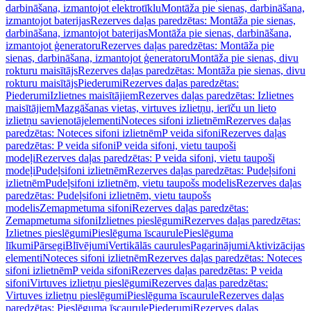
darbināšana, izmantojot elektrotīklu
Montāža pie sienas, darbināšana,
izmantojot baterijas
Rezerves daļas paredzētas: Montāža pie sienas,
darbināšana, izmantojot baterijas
Montāža pie sienas, darbināšana,
izmantojot ģeneratoru
Rezerves daļas paredzētas: Montāža pie
sienas, darbināšana, izmantojot ģeneratoru
Montāža pie sienas, divu
rokturu maisītājs
Rezerves daļas paredzētas: Montāža pie sienas, divu
rokturu maisītājs
Piederumi
Rezerves daļas paredzētas:
Piederumi
Izlietnes maisītājiem
Rezerves daļas paredzētas: Izlietnes
maisītājiem
Mazgāšanas vietas, virtuves izlietņu, ierīču un lieto
izlietņu savienotājelementi
Noteces sifoni izlietnēm
Rezerves daļas
paredzētas: Noteces sifoni izlietnēm
P veida sifoni
Rezerves daļas
paredzētas: P veida sifoni
P veida sifoni, vietu taupoši
modeļi
Rezerves daļas paredzētas: P veida sifoni, vietu taupoši
modeļi
Pudeļsifoni izlietnēm
Rezerves daļas paredzētas: Pudeļsifoni
izlietnēm
Pudeļsifoni izlietnēm, vietu taupošs modelis
Rezerves daļas
paredzētas: Pudeļsifoni izlietnēm, vietu taupošs
modelis
Zemapmetuma sifoni
Rezerves daļas paredzētas:
Zemapmetuma sifoni
Izlietnes pieslēgumi
Rezerves daļas paredzētas:
Izlietnes pieslēgumi
Pieslēguma īscaurule
Pieslēguma
līkumi
Pārsegi
Blīvējumi
Vertikālās caurules
Pagarinājumi
Aktivizācijas
elementi
Noteces sifoni izlietnēm
Rezerves daļas paredzētas: Noteces
sifoni izlietnēm
P veida sifoni
Rezerves daļas paredzētas: P veida
sifoni
Virtuves izlietņu pieslēgumi
Rezerves daļas paredzētas:
Virtuves izlietņu pieslēgumi
Pieslēguma īscaurule
Rezerves daļas
paredzētas: Pieslēguma īscaurule
Piederumi
Rezerves daļas