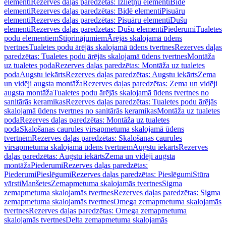
elementi
Rezerves daļas paredzētas: Izlietņu elementi
Bidē
elementi
Rezerves daļas paredzētas: Bidē elementi
Pisuāru
elementi
Rezerves daļas paredzētas: Pisuāru elementi
Dušu
elementi
Rezerves daļas paredzētas: Dušu elementi
Piederumi
Tualetes
podu elementiem
Stiprinājumiem
Ārējās skalojamā ūdens
tvertnes
Tualetes podu ārējās skalojamā ūdens tvertnes
Rezerves daļas
paredzētas: Tualetes podu ārējās skalojamā ūdens tvertnes
Montāža
uz tualetes poda
Rezerves daļas paredzētas: Montāža uz tualetes
poda
Augstu iekārts
Rezerves daļas paredzētas: Augstu iekārts
Zema
un vidēji augsta montāža
Rezerves daļas paredzētas: Zema un vidēji
augsta montāža
Tualetes podu ārējās skalojamā ūdens tvertnes no
sanitārās keramikas
Rezerves daļas paredzētas: Tualetes podu ārējās
skalojamā ūdens tvertnes no sanitārās keramikas
Montāža uz tualetes
poda
Rezerves daļas paredzētas: Montāža uz tualetes
poda
Skalošanas caurules virsapmetuma skalojamā ūdens
tvertnēm
Rezerves daļas paredzētas: Skalošanas caurules
virsapmetuma skalojamā ūdens tvertnēm
Augstu iekārts
Rezerves
daļas paredzētas: Augstu iekārts
Zema un vidēji augsta
montāža
Piederumi
Rezerves daļas paredzētas:
Piederumi
Pieslēgumi
Rezerves daļas paredzētas: Pieslēgumi
Stūra
vārsti
Manšetes
Zemapmetuma skalojamās tvertnes
Sigma
zemapmetuma skalojamās tvertnes
Rezerves daļas paredzētas: Sigma
zemapmetuma skalojamās tvertnes
Omega zemapmetuma skalojamās
tvertnes
Rezerves daļas paredzētas: Omega zemapmetuma
skalojamās tvertnes
Delta zemapmetuma skalojamās