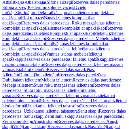
Atbalstkājas
Atbalstkājas
Sifona aizsegi
Rezerves daļas paredzētas:
Sifona aizsegi
Piederumi
Izplūdes vāciņš
Dvieļu
turētājs
Stiprinājumi
Dekoratīvās apmales
Izlietnes komplekti ar
apakšskapi
Roku mazgāšanas izlietnes komplekti ar
apakšskapi
Rezerves daļas paredzētas: Roku mazgāšanas izlietnes
komplekti ar apakšskapi
Izlietnes komplekti ar apakšskapi
Rezerves
daļas paredzētas: Izlietnes komplekti ar apakšskapi
Mēbeļu izlietnes
komplekti ar apakšskapi
Rezerves daļas paredzētas: Mēbeļu izlietnes
komplekti ar apakšskapi
Iebūvējamas izlietnes komplekti ar
apakšskapi
Rezerves daļas paredzētas: Iebūvējamas izlietnes
komplekti ar apakšskapi
Vannas istabas mēbeles
Izlietņu
apakšskapji
Rezerves daļas paredzētas: Izlietņu apakšskapji
Izlietnes
mazām vannas istabām
Rezerves daļas paredzētas: Izlietnes mazām
vannas istabām
Izlietnēm
Rezerves daļas paredzētas:
Izlietnēm
Dubultajām izlietnēm
Rezerves daļas paredzētas:
Dubultajām izlietnēm
Mēbeļu izlietnēm
Rezerves daļas paredzētas:
Mēbeļu izlietnēm
Stūra roku mazgāšanas izlietnēm
Rezerves daļas
paredzētas: Stūra roku mazgāšanas izlietnēm
Izlietņu
virsmas
Rezerves daļas paredzētas: Izlietņu virsmas
Uzliekamai
izlietnei bļodas formā
Rezerves daļas paredzētas: Uzliekamai izlietnei
bļodas formā
Uzliekamai izlietnei taisnstūra
Rezerves daļas
paredzētas: Uzliekamai izlietnei taisnstūra
Sānu skapji
Rezerves daļas
paredzētas: Sānu skapji
Zemi sānu skapji
Rezerves daļas paredzētas:
Zemi sānu skapji
Augsti skapji
Rezerves daļas paredzētas: Augsti
skapji
Vidēji augsti skapji
Rezerves daļas paredzētas: Vidēji augsti