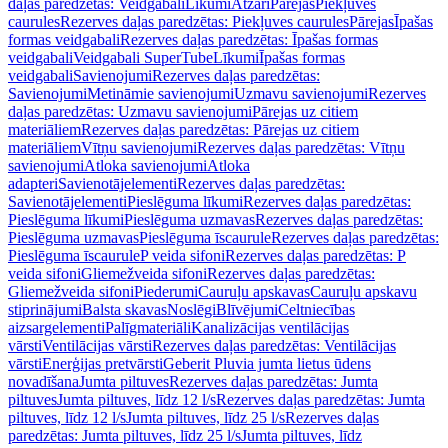
daļas paredzētas: Veidgabali
Līkumi
Atzari
Pārejas
Piekļuves
caurules
Rezerves daļas paredzētas: Piekļuves caurules
Pārejas
Īpašas
formas veidgabali
Rezerves daļas paredzētas: Īpašas formas
veidgabali
Veidgabali SuperTube
Līkumi
Īpašas formas
veidgabali
Savienojumi
Rezerves daļas paredzētas:
Savienojumi
Metināmie savienojumi
Uzmavu savienojumi
Rezerves
daļas paredzētas: Uzmavu savienojumi
Pārejas uz citiem
materiāliem
Rezerves daļas paredzētas: Pārejas uz citiem
materiāliem
Vītņu savienojumi
Rezerves daļas paredzētas: Vītņu
savienojumi
Atloka savienojumi
Atloka
adapteri
Savienotājelementi
Rezerves daļas paredzētas:
Savienotājelementi
Pieslēguma līkumi
Rezerves daļas paredzētas:
Pieslēguma līkumi
Pieslēguma uzmavas
Rezerves daļas paredzētas:
Pieslēguma uzmavas
Pieslēguma īscaurule
Rezerves daļas paredzētas:
Pieslēguma īscaurule
P veida sifoni
Rezerves daļas paredzētas: P
veida sifoni
Gliemežveida sifoni
Rezerves daļas paredzētas:
Gliemežveida sifoni
Piederumi
Cauruļu apskavas
Cauruļu apskavu
stiprinājumi
Balsta skavas
Noslēgi
Blīvējumi
Celtniecības
aizsargelementi
Palīgmateriāli
Kanalizācijas ventilācijas
vārsti
Ventilācijas vārsti
Rezerves daļas paredzētas: Ventilācijas
vārsti
Enerģijas pretvārsti
Geberit Pluvia jumta lietus ūdens
novadīšana
Jumta piltuves
Rezerves daļas paredzētas: Jumta
piltuves
Jumta piltuves, līdz 12 l/s
Rezerves daļas paredzētas: Jumta
piltuves, līdz 12 l/s
Jumta piltuves, līdz 25 l/s
Rezerves daļas
paredzētas: Jumta piltuves, līdz 25 l/s
Jumta piltuves, līdz