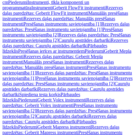
cm
Piederumi
Instrumenti, tīkla komponenti un
programmatūra
Instrumenti
Geberit FlowFit instrumenti
Rezerves
daļas paredzētas: Geberit FlowFit instrumenti
Manuālās presēšanas
instrumenti
Rezerves daļas paredzētas: Manuālās presēšanas
instrumenti
Presēšanas instrumentu savietojamība [1]
Rezerves daļas
paredzētas: Presēšanas instrumentu savietojamība [1]
Presēšanas
instrumentu savietojamība [2]
Rezerves daļas paredzētas: Presēšanas
instrumentu savietojamība [2]
Cauruļu apstrādes darbarīki
Rezerves
daļas paredzētas: Cauruļu apstrādes darbarīki
Pārbaudes
līdzeklis
Presēšanas ierīces ar instrumentiem
Piederumi
Geberit Mepla
instrumenti
Rezerves daļas paredzētas: Geberit Mepla
instrumenti
Manuālās presēšanas instrumenti
Rezerves daļas
paredzētas: Manuālās presēšanas instrumenti
Presēšanas instrumentu
savienojamība [1]
Rezerves daļas paredzētas: Presēšanas instrumentu
savienojamība [1]
Presēšanas instrumentu savienojamība [2]
Rezerves
daļas paredzētas: Presēšanas instrumentu savienojamība [2]
Cauruļu
apstrādes darbarīki
Rezerves daļas paredzētas: Cauruļu apstrādes
darbarīki
Spiediena testa korķis
Pārbaudes
līdzeklis
Piederumi
Geberit Volex instrumenti
Rezerves daļas
paredzētas: Geberit Volex instrumenti
Presēšanas instrumentu
savienojamība [2]
Rezerves daļas paredzētas: Presēšanas instrumentu
savienojamība [2]
Cauruļu apstrādes darbarīki
Rezerves daļas
paredzētas: Cauruļu apstrādes darbarīki
Pārbaudes
līdzeklis
Piederumi
Geberit Mapress instrumenti
Rezerves daļas
paredzētas: Geberit Mapress instrumenti
Presēšanas instrumentu