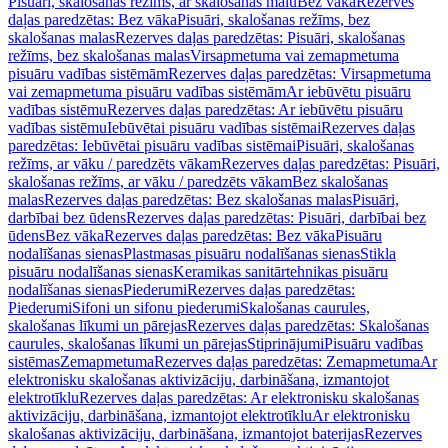
Pisuāri, skalošanas režīms, ar skalošanas malu
Bez vāka
Rezerves
daļas paredzētas: Bez vāka
Pisuāri, skalošanas režīms, bez
skalošanas malas
Rezerves daļas paredzētas: Pisuāri, skalošanas
režīms, bez skalošanas malas
Virsapmetuma vai zemapmetuma
pisuāru vadības sistēmām
Rezerves daļas paredzētas: Virsapmetuma
vai zemapmetuma pisuāru vadības sistēmām
Ar iebūvētu pisuāru
vadības sistēmu
Rezerves daļas paredzētas: Ar iebūvētu pisuāru
vadības sistēmu
Iebūvētai pisuāru vadības sistēmai
Rezerves daļas
paredzētas: Iebūvētai pisuāru vadības sistēmai
Pisuāri, skalošanas
režīms, ar vāku / paredzēts vākam
Rezerves daļas paredzētas: Pisuāri,
skalošanas režīms, ar vāku / paredzēts vākam
Bez skalošanas
malas
Rezerves daļas paredzētas: Bez skalošanas malas
Pisuāri,
darbībai bez ūdens
Rezerves daļas paredzētas: Pisuāri, darbībai bez
ūdens
Bez vāka
Rezerves daļas paredzētas: Bez vāka
Pisuāru
nodalīšanas sienas
Plastmasas pisuāru nodalīšanas sienas
Stikla
pisuāru nodalīšanas sienas
Keramikas sanitārtehnikas pisuāru
nodalīšanas sienas
Piederumi
Rezerves daļas paredzētas:
Piederumi
Sifoni un sifonu piederumi
Skalošanas caurules,
skalošanas līkumi un pārejas
Rezerves daļas paredzētas: Skalošanas
caurules, skalošanas līkumi un pārejas
Stiprinājumi
Pisuāru vadības
sistēmas
Zemapmetuma
Rezerves daļas paredzētas: Zemapmetuma
Ar
elektronisku skalošanas aktivizāciju, darbināšana, izmantojot
elektrotīklu
Rezerves daļas paredzētas: Ar elektronisku skalošanas
aktivizāciju, darbināšana, izmantojot elektrotīklu
Ar elektronisku
skalošanas aktivizāciju, darbināšana, izmantojot baterijas
Rezerves