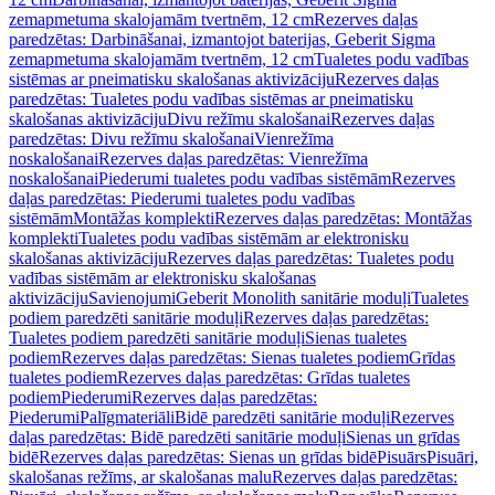
zemapmetuma skalojamām tvertnēm, 12 cm
Rezerves daļas
paredzētas: Darbināšanai, izmantojot baterijas, Geberit Sigma
zemapmetuma skalojamām tvertnēm, 12 cm
Tualetes podu vadības
sistēmas ar pneimatisku skalošanas aktivizāciju
Rezerves daļas
paredzētas: Tualetes podu vadības sistēmas ar pneimatisku
skalošanas aktivizāciju
Divu režīmu skalošanai
Rezerves daļas
paredzētas: Divu režīmu skalošanai
Vienrežīma
noskalošanai
Rezerves daļas paredzētas: Vienrežīma
noskalošanai
Piederumi tualetes podu vadības sistēmām
Rezerves
daļas paredzētas: Piederumi tualetes podu vadības
sistēmām
Montāžas komplekti
Rezerves daļas paredzētas: Montāžas
komplekti
Tualetes podu vadības sistēmām ar elektronisku
skalošanas aktivizāciju
Rezerves daļas paredzētas: Tualetes podu
vadības sistēmām ar elektronisku skalošanas
aktivizāciju
Savienojumi
Geberit Monolith sanitārie moduļi
Tualetes
podiem paredzēti sanitārie moduļi
Rezerves daļas paredzētas:
Tualetes podiem paredzēti sanitārie moduļi
Sienas tualetes
podiem
Rezerves daļas paredzētas: Sienas tualetes podiem
Grīdas
tualetes podiem
Rezerves daļas paredzētas: Grīdas tualetes
podiem
Piederumi
Rezerves daļas paredzētas:
Piederumi
Palīgmateriāli
Bidē paredzēti sanitārie moduļi
Rezerves
daļas paredzētas: Bidē paredzēti sanitārie moduļi
Sienas un grīdas
bidē
Rezerves daļas paredzētas: Sienas un grīdas bidē
Pisuārs
Pisuāri,
skalošanas režīms, ar skalošanas malu
Rezerves daļas paredzētas: