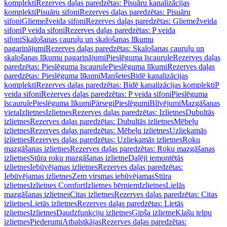
komplekti
Rezerves daļas paredzētas: Pisuāru kanalizācijas
komplekti
Pisuāru sifoni
Rezerves daļas paredzētas: Pisuāru
sifoni
Gliemežveida sifoni
Rezerves daļas paredzētas: Gliemežveida
sifoni
P veida sifoni
Rezerves daļas paredzētas: P veida
sifoni
Skalošanas cauruļu un skalošanas līkumu
pagarinājumi
Rezerves daļas paredzētas: Skalošanas cauruļu un
skalošanas līkumu pagarinājumi
Pieslēguma īscaurule
Rezerves daļas
paredzētas: Pieslēguma īscaurule
Pieslēguma līkumi
Rezerves daļas
paredzētas: Pieslēguma līkumi
Manšetes
Bidē kanalizācijas
komplekti
Rezerves daļas paredzētas: Bidē kanalizācijas komplekti
P
veida sifoni
Rezerves daļas paredzētas: P veida sifoni
Pieslēguma
īscaurule
Pieslēguma līkumi
Pārsegi
Pieslēgumi
Blīvējumi
Mazgāšanas
vieta
Izlietnes
Izlietnes
Rezerves daļas paredzētas: Izlietnes
Dubultās
izlietnes
Rezerves daļas paredzētas: Dubultās izlietnes
Mēbeļu
izlietnes
Rezerves daļas paredzētas: Mēbeļu izlietnes
Uzliekamās
izlietnes
Rezerves daļas paredzētas: Uzliekamās izlietnes
Roku
mazgāšanas izlietnes
Rezerves daļas paredzētas: Roku mazgāšanas
izlietnes
Stūra roku mazgāšanas izlietne
Daļēji iemontētās
izlietnes
Iebūvējamas izlietnes
Rezerves daļas paredzētas:
Iebūvējamas izlietnes
Zem virsmas iebūvējamas
Stūra
izlietnes
Izlietnes Comfort
Izlietnes bērniem
Izlietnes
Lielās
mazgāšanas izlietnes
Citas izlietnes
Rezerves daļas paredzētas: Citas
izlietnes
Lietās izlietnes
Rezerves daļas paredzētas: Lietās
izlietnes
Izlietnes
Daudzfunkciju izlietnes
Ģipša izlietne
Klašu telpu
izlietnes
Piederumi
Atbalstkājas
Rezerves daļas paredzētas: