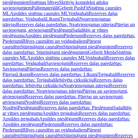
pieslēgumiem
Sistēmas blīves
Skrūvju komplekti atloku
savienojumiem
Palīgmateriāli
Geberit PushFit
Sistēmu caurules
ML
Apsildes sistēmu caurules ML
Veidgabali
Rezerves daļas
paredzētas: Veidgabali
Līkumi
Trejgabali
Neatvienojamas
pārejas
Rezerves daļas paredzētas: Neatvienojamas pārejas
Pārejas un
savienojumi, atvienojami
Pieslēgumi
Sadalītājs ar vītnes
pieslēgumu
Apsildes pieslēgumi
Piederumi
Rezerves daļas paredzētas:
Piederumi
Blīves caurulēm un veidgabaliem
Pārsegi
caurulēm
Stiprinājumi caurulēm
Stiprinājumi pieslēgumiem
Rezerves
daļas paredzētas: Stiprinājumi pieslēgumiem
Geberit Mepla
Sistēmu
caurules ML
Apsildes sistēmu caurules ML
Veidgabali
Rezerves daļas
paredzētas: Veidgabali
Savienojumi
Rezerves daļas paredzētas:
Savienojumi
Pārejas
Rezerves daļas paredzētas:
Pārejas
Līkumi
Rezerves daļas paredzētas: Līkumi
Trejgabali
Rezerves
daļas paredzētas: Trejgabali
Iebūvēta cirkulācija
Rezerves daļas
paredzētas: Iebūvēta cirkulācija
Neatvienojamas pārejas
Rezerves
daļas paredzētas: Neatvienojamas pārejas
Pārejas un savienojumi,
atvienojami
Rezerves daļas paredzētas: Pārejas un savienojumi,
atvienojami
Noslēgi
Rezerves daļas paredzētas:
Noslēgi
Pieslēgumi
Rezerves daļas paredzētas: Pieslēgumi
Sadalītājs
ar vītnes pieslēgumu
Apsildes trejgabals
Rezerves daļas paredzētas:
Apsildes trejgabals
Apsildes pieslēgumi
Rezerves daļas paredzētas:
Apsildes pieslēgumi
Piederumi
Rezerves daļas paredzētas:
Piederumi
Blīves caurulēm un veidgabaliem
Pārsegi
caurulēm
Stiprinājumi caurulēm
Stiprinājumi pieslēgumiem
Rezerves