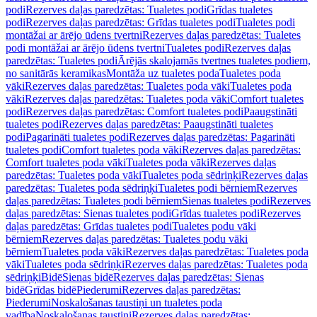
podi
Rezerves daļas paredzētas: Tualetes podi
Grīdas tualetes
podi
Rezerves daļas paredzētas: Grīdas tualetes podi
Tualetes podi
montāžai ar ārējo ūdens tvertni
Rezerves daļas paredzētas: Tualetes
podi montāžai ar ārējo ūdens tvertni
Tualetes podi
Rezerves daļas
paredzētas: Tualetes podi
Ārējās skalojamās tvertnes tualetes podiem,
no sanitārās keramikas
Montāža uz tualetes poda
Tualetes poda
vāki
Rezerves daļas paredzētas: Tualetes poda vāki
Tualetes poda
vāki
Rezerves daļas paredzētas: Tualetes poda vāki
Comfort tualetes
podi
Rezerves daļas paredzētas: Comfort tualetes podi
Paaugstināti
tualetes podi
Rezerves daļas paredzētas: Paaugstināti tualetes
podi
Pagarināti tualetes podi
Rezerves daļas paredzētas: Pagarināti
tualetes podi
Comfort tualetes poda vāki
Rezerves daļas paredzētas:
Comfort tualetes poda vāki
Tualetes poda vāki
Rezerves daļas
paredzētas: Tualetes poda vāki
Tualetes poda sēdriņķi
Rezerves daļas
paredzētas: Tualetes poda sēdriņķi
Tualetes podi bērniem
Rezerves
daļas paredzētas: Tualetes podi bērniem
Sienas tualetes podi
Rezerves
daļas paredzētas: Sienas tualetes podi
Grīdas tualetes podi
Rezerves
daļas paredzētas: Grīdas tualetes podi
Tualetes podu vāki
bērniem
Rezerves daļas paredzētas: Tualetes podu vāki
bērniem
Tualetes poda vāki
Rezerves daļas paredzētas: Tualetes poda
vāki
Tualetes poda sēdriņķi
Rezerves daļas paredzētas: Tualetes poda
sēdriņķi
Bidē
Sienas bidē
Rezerves daļas paredzētas: Sienas
bidē
Grīdas bidē
Piederumi
Rezerves daļas paredzētas:
Piederumi
Noskalošanas taustiņi un tualetes poda
vadība
Noskalošanas taustiņi
Rezerves daļas paredzētas: