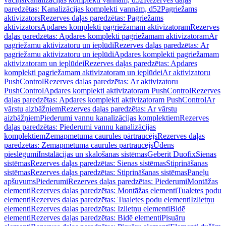
paredzētas: Kanalizācijas komplekti vannām, d52
Pagriežams
aktivizators
Rezerves daļas paredzētas: Pagriežams
aktivizators
Apdares komplekti pagriežamam aktivizatoram
Rezerves
daļas paredzētas: Apdares komplekti pagriežamam aktivizatoram
Ar
pagriežamu aktivizatoru un ieplūdi
Rezerves daļas paredzētas: Ar
pagriežamu aktivizatoru un ieplūdi
Apdares komplekti pagriežamam
aktivizatoram un ieplūdei
Rezerves daļas paredzētas: Apdares
komplekti pagriežamam aktivizatoram un ieplūdei
Ar aktivizatoru
PushControl
Rezerves daļas paredzētas: Ar aktivizatoru
PushControl
Apdares komplekti aktivizatoram PushControl
Rezerves
daļas paredzētas: Apdares komplekti aktivizatoram PushControl
Ar
vārstu aizbāžņiem
Rezerves daļas paredzētas: Ar vārstu
aizbāžņiem
Piederumi vannu kanalizācijas komplektiem
Rezerves
daļas paredzētas: Piederumi vannu kanalizācijas
komplektiem
Zemapmetuma caurules pārtraucējs
Rezerves daļas
paredzētas: Zemapmetuma caurules pārtraucējs
Ūdens
pieslēgumi
Instalācijas un skalošanas sistēmas
Geberit Duofix
Sienas
sistēmas
Rezerves daļas paredzētas: Sienas sistēmas
Stiprināšanas
sistēmas
Rezerves daļas paredzētas: Stiprināšanas sistēmas
Paneļu
apšuvums
Piederumi
Rezerves daļas paredzētas: Piederumi
Montāžas
elementi
Rezerves daļas paredzētas: Montāžas elementi
Tualetes podu
elementi
Rezerves daļas paredzētas: Tualetes podu elementi
Izlietņu
elementi
Rezerves daļas paredzētas: Izlietņu elementi
Bidē
elementi
Rezerves daļas paredzētas: Bidē elementi
Pisuāru