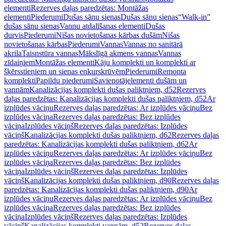
elementi
Rezerves daļas paredzētas: Montāžas
elementi
Piederumi
Dušas sānu sienas
Dušas sānu sienas
“Walk-in”
dušas sānu sienas
Vannu atdalīšanas elementi
Dušas
durvis
Piederumi
Nišas novietošanas kārbas dušām
Nišas
novietošanas kārbas
Piederumi
Vannas
Vannas no sanitārā
akrila
Taisnstūra vannas
Mākslīgā akmens vannas
Vannas
zīdaiņiem
Montāžas elementi
Kāju komplekti un komplekti ar
šķērsstieņiem un sienas enkurskrūvēm
Piederumi
Remonta
komplekti
Papildu piederumi
Savienotājelementi dušām un
vannām
Kanalizācijas komplekti dušas paliktņiem, d52
Rezerves
daļas paredzētas: Kanalizācijas komplekti dušas paliktņiem, d52
Ar
izplūdes vāciņu
Rezerves daļas paredzētas: Ar izplūdes vāciņu
Bez
izplūdes vāciņa
Rezerves daļas paredzētas: Bez izplūdes
vāciņa
Izplūdes vāciņš
Rezerves daļas paredzētas: Izplūdes
vāciņš
Kanalizācijas komplekti dušas paliktņiem, d62
Rezerves daļas
paredzētas: Kanalizācijas komplekti dušas paliktņiem, d62
Ar
izplūdes vāciņu
Rezerves daļas paredzētas: Ar izplūdes vāciņu
Bez
izplūdes vāciņa
Rezerves daļas paredzētas: Bez izplūdes
vāciņa
Izplūdes vāciņš
Rezerves daļas paredzētas: Izplūdes
vāciņš
Kanalizācijas komplekti dušas paliktņiem, d90
Rezerves daļas
paredzētas: Kanalizācijas komplekti dušas paliktņiem, d90
Ar
izplūdes vāciņu
Rezerves daļas paredzētas: Ar izplūdes vāciņu
Bez
izplūdes vāciņa
Rezerves daļas paredzētas: Bez izplūdes
vāciņa
Izplūdes vāciņš
Rezerves daļas paredzētas: Izplūdes
vāciņš
Kanalizācijas komplekti vannām, d52
Rezerves daļas