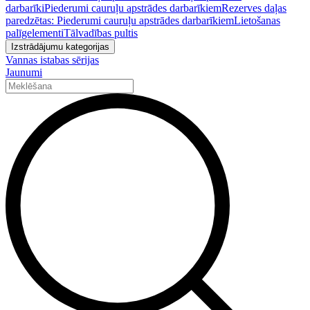
darbarīki
Piederumi cauruļu apstrādes darbarīkiem
Rezerves daļas
paredzētas: Piederumi cauruļu apstrādes darbarīkiem
Lietošanas
palīgelementi
Tālvadības pultis
Izstrādājumu kategorijas
Vannas istabas sērijas
Jaunumi