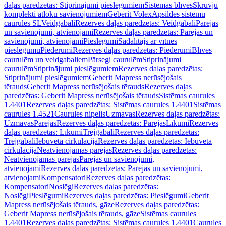
daļas paredzētas: Stiprinājumi pieslēgumiem
Sistēmas blīves
Skrūvju
komplekti atloku savienojumiem
Geberit Volex
Apsildes sistēmu
caurules SL
Veidgabali
Rezerves daļas paredzētas: Veidgabali
Pārejas
un savienojumi, atvienojami
Rezerves daļas paredzētas: Pārejas un
savienojumi, atvienojami
Pieslēgumi
Sadalītājs ar vītnes
pieslēgumu
Piederumi
Rezerves daļas paredzētas: Piederumi
Blīves
caurulēm un veidgabaliem
Pārsegi caurulēm
Stiprinājumi
caurulēm
Stiprinājumi pieslēgumiem
Rezerves daļas paredzētas:
Stiprinājumi pieslēgumiem
Geberit Mapress nerūsējošais
tērauds
Geberit Mapress nerūsējošais tērauds
Rezerves daļas
paredzētas: Geberit Mapress nerūsējošais tērauds
Sistēmas caurules
1.4401
Rezerves daļas paredzētas: Sistēmas caurules 1.4401
Sistēmas
caurules 1.4521
Caurules nipelis
Uzmavas
Rezerves daļas paredzētas:
Uzmavas
Pārejas
Rezerves daļas paredzētas: Pārejas
Līkumi
Rezerves
daļas paredzētas: Līkumi
Trejgabali
Rezerves daļas paredzētas:
Trejgabali
Iebūvēta cirkulācija
Rezerves daļas paredzētas: Iebūvēta
cirkulācija
Neatvienojamas pārejas
Rezerves daļas paredzētas:
Neatvienojamas pārejas
Pārejas un savienojumi,
atvienojami
Rezerves daļas paredzētas: Pārejas un savienojumi,
atvienojami
Kompensatori
Rezerves daļas paredzētas:
Kompensatori
Noslēgi
Rezerves daļas paredzētas:
Noslēgi
Pieslēgumi
Rezerves daļas paredzētas: Pieslēgumi
Geberit
Mapress nerūsējošais tērauds, gāze
Rezerves daļas paredzētas:
Geberit Mapress nerūsējošais tērauds, gāze
Sistēmas caurules
1.4401
Rezerves daļas paredzētas: Sistēmas caurules 1.4401
Caurules