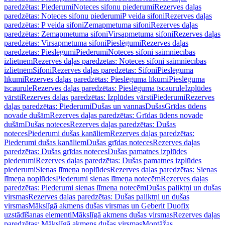
paredzētas: Piederumi
Noteces sifonu piederumi
Rezerves daļas
paredzētas: Noteces sifonu piederumi
P veida sifoni
Rezerves daļas
paredzētas: P veida sifoni
Zemapmetuma sifoni
Rezerves daļas
paredzētas: Zemapmetuma sifoni
Virsapmetuma sifoni
Rezerves daļas
paredzētas: Virsapmetuma sifoni
Pieslēgumi
Rezerves daļas
paredzētas: Pieslēgumi
Piederumi
Noteces sifoni saimniecības
izlietnēm
Rezerves daļas paredzētas: Noteces sifoni saimniecības
izlietnēm
Sifoni
Rezerves daļas paredzētas: Sifoni
Pieslēguma
līkumi
Rezerves daļas paredzētas: Pieslēguma līkumi
Pieslēguma
īscaurule
Rezerves daļas paredzētas: Pieslēguma īscaurule
Izplūdes
vārsti
Rezerves daļas paredzētas: Izplūdes vārsti
Piederumi
Rezerves
daļas paredzētas: Piederumi
Dušas un vannas
Dušas
Grīdas ūdens
novade dušām
Rezerves daļas paredzētas: Grīdas ūdens novade
dušām
Dušas noteces
Rezerves daļas paredzētas: Dušas
noteces
Piederumi dušas kanāliem
Rezerves daļas paredzētas:
Piederumi dušas kanāliem
Dušas grīdas noteces
Rezerves daļas
paredzētas: Dušas grīdas noteces
Dušas pamatnes izplūdes
piederumi
Rezerves daļas paredzētas: Dušas pamatnes izplūdes
piederumi
Sienas līmeņa noplūdes
Rezerves daļas paredzētas: Sienas
līmeņa noplūdes
Piederumi sienas līmeņa notecēm
Rezerves daļas
paredzētas: Piederumi sienas līmeņa notecēm
Dušas paliktņi un dušas
virsmas
Rezerves daļas paredzētas: Dušas paliktņi un dušas
virsmas
Mākslīgā akmens dušas virsmas un Geberit Duofix
uzstādīšanas elementi
Mākslīgā akmens dušas virsmas
Rezerves daļas
paredzētas: Mākslīgā akmens dušas virsmas
Montāžas