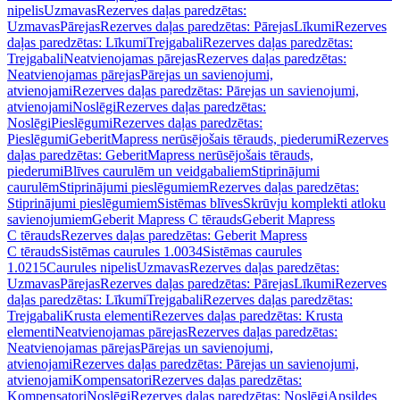
nipelis
Uzmavas
Rezerves daļas paredzētas:
Uzmavas
Pārejas
Rezerves daļas paredzētas: Pārejas
Līkumi
Rezerves
daļas paredzētas: Līkumi
Trejgabali
Rezerves daļas paredzētas:
Trejgabali
Neatvienojamas pārejas
Rezerves daļas paredzētas:
Neatvienojamas pārejas
Pārejas un savienojumi,
atvienojami
Rezerves daļas paredzētas: Pārejas un savienojumi,
atvienojami
Noslēgi
Rezerves daļas paredzētas:
Noslēgi
Pieslēgumi
Rezerves daļas paredzētas:
Pieslēgumi
GeberitMapress nerūsējošais tērauds, piederumi
Rezerves
daļas paredzētas: GeberitMapress nerūsējošais tērauds,
piederumi
Blīves caurulēm un veidgabaliem
Stiprinājumi
caurulēm
Stiprinājumi pieslēgumiem
Rezerves daļas paredzētas:
Stiprinājumi pieslēgumiem
Sistēmas blīves
Skrūvju komplekti atloku
savienojumiem
Geberit Mapress C tērauds
Geberit Mapress
C tērauds
Rezerves daļas paredzētas: Geberit Mapress
C tērauds
Sistēmas caurules 1.0034
Sistēmas caurules
1.0215
Caurules nipelis
Uzmavas
Rezerves daļas paredzētas:
Uzmavas
Pārejas
Rezerves daļas paredzētas: Pārejas
Līkumi
Rezerves
daļas paredzētas: Līkumi
Trejgabali
Rezerves daļas paredzētas:
Trejgabali
Krusta elementi
Rezerves daļas paredzētas: Krusta
elementi
Neatvienojamas pārejas
Rezerves daļas paredzētas:
Neatvienojamas pārejas
Pārejas un savienojumi,
atvienojami
Rezerves daļas paredzētas: Pārejas un savienojumi,
atvienojami
Kompensatori
Rezerves daļas paredzētas:
Kompensatori
Noslēgi
Rezerves daļas paredzētas: Noslēgi
Apsildes