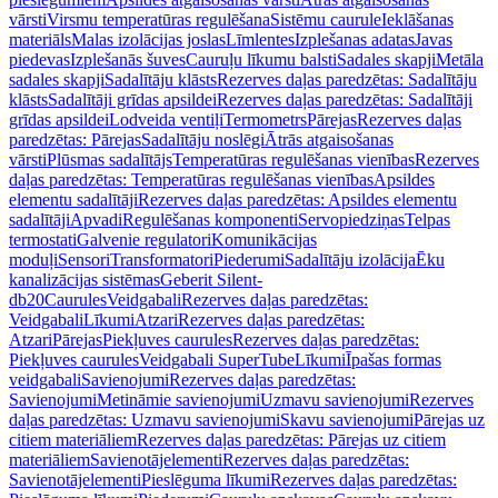
vārsti
Virsmu temperatūras regulēšana
Sistēmu caurule
Ieklāšanas
materiāls
Malas izolācijas joslas
Līmlentes
Izplešanas adatas
Javas
piedevas
Izplešanās šuves
Cauruļu līkumu balsti
Sadales skapji
Metāla
sadales skapji
Sadalītāju klāsts
Rezerves daļas paredzētas: Sadalītāju
klāsts
Sadalītāji grīdas apsildei
Rezerves daļas paredzētas: Sadalītāji
grīdas apsildei
Lodveida ventiļi
Termometrs
Pārejas
Rezerves daļas
paredzētas: Pārejas
Sadalītāju noslēgi
Ātrās atgaisošanas
vārsti
Plūsmas sadalītājs
Temperatūras regulēšanas vienības
Rezerves
daļas paredzētas: Temperatūras regulēšanas vienības
Apsildes
elementu sadalītāji
Rezerves daļas paredzētas: Apsildes elementu
sadalītāji
Apvadi
Regulēšanas komponenti
Servopiedziņas
Telpas
termostati
Galvenie regulatori
Komunikācijas
moduļi
Sensori
Transformatori
Piederumi
Sadalītāju izolācija
Ēku
kanalizācijas sistēmas
Geberit Silent-
db20
Caurules
Veidgabali
Rezerves daļas paredzētas:
Veidgabali
Līkumi
Atzari
Rezerves daļas paredzētas:
Atzari
Pārejas
Piekļuves caurules
Rezerves daļas paredzētas:
Piekļuves caurules
Veidgabali SuperTube
Līkumi
Īpašas formas
veidgabali
Savienojumi
Rezerves daļas paredzētas:
Savienojumi
Metināmie savienojumi
Uzmavu savienojumi
Rezerves
daļas paredzētas: Uzmavu savienojumi
Skavu savienojumi
Pārejas uz
citiem materiāliem
Rezerves daļas paredzētas: Pārejas uz citiem
materiāliem
Savienotājelementi
Rezerves daļas paredzētas:
Savienotājelementi
Pieslēguma līkumi
Rezerves daļas paredzētas: