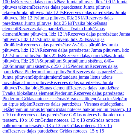
100 l/s
Rezerves daļas paredzētas: Jumta piltuves, līdz 100 l/s
Jumta
piltuves teknēm
Rezerves daļas paredzētas: Jumta piltuves
teknēm
Jumta piltuves, līdz 12 l/s
Rezerves daļas paredzētas: Jumta
piltuves, līdz 12 l/s
Jumta piltuves, līdz 25 l/s
Rezerves daļas
paredzētas: Jumta piltuves, līdz 25 l/s
Tvaika bloķēšanas
elementi
Rezerves daļas paredzētas: Tvaika bloķēšanas
elementi
Jumta piltuvēm, līdz 12 l/s
Rezerves daļas paredzētas: Jumta
piltuvēm, līdz 12 l/s
Jumta piltuvēm, līdz 25 l/s
Avārijas
pārplūdes
Rezerves daļas paredzētas: Avārijas pārplūdes
Jumta
piltuvēm, līdz 12 l/s
Rezerves daļas paredzētas: Jumta piltuvēm, līdz
12 l/s
Jumta piltuvēm, līdz 25 l/s
Rezerves daļas paredzētas: Jumta
piltuvēm, līdz 25 l/s
Stiprinājumi
Stiprinājumu sistēma, d40–
200
Stiprinājumu sistēma, d250–315
Piederumi
Rezerves daļas
paredzētas: Piederumi
Jumta piltuvēm
Rezerves daļas paredzētas:
Jumta piltuvēm
Stiprinājumiem
Standarta jumta lietus ūdens
novadīšana
Jumta piltuves
Rezerves daļas paredzētas: Jumta
piltuves
Tvaika bloķēšanas elementi
Rezerves daļas paredzētas:
Tvaika bloķēšanas elementi
Piederumi
Rezerves daļas paredzētas:
Piederumi
Grīdas noteces sistēmas
Virsmas atūdeņošana iekštelpām
un ārpus telpām
Rezerves daļas paredzētas: Virsmas atūdeņošana
iekštelpām un ārpus telpām
Grīdas noteces balkoniem un terasēm, 10
x 10 cm
Rezerves daļas paredzētas: Grīdas noteces balkoniem un
terasēm, 10 x 10 cm
Grīdas noteces, 13 x 13 cm
Grīdas noteces
balkoniem un terasēm, 13 x 13 cm
Grīdas noteces, 15 x 15
cm
Rezerves daļas paredzētas: Grīdas noteces, 15 x 15