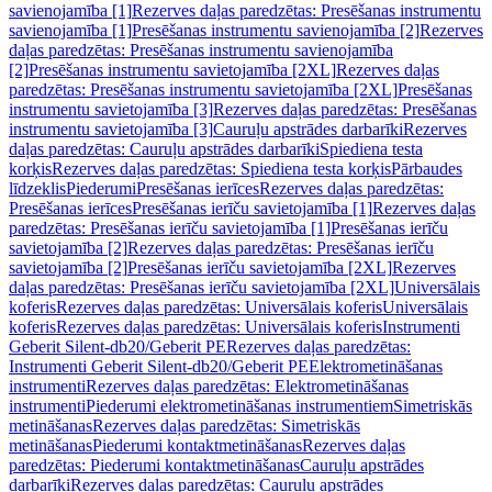
savienojamība [1]
Rezerves daļas paredzētas: Presēšanas instrumentu
savienojamība [1]
Presēšanas instrumentu savienojamība [2]
Rezerves
daļas paredzētas: Presēšanas instrumentu savienojamība
[2]
Presēšanas instrumentu savietojamība [2XL]
Rezerves daļas
paredzētas: Presēšanas instrumentu savietojamība [2XL]
Presēšanas
instrumentu savietojamība [3]
Rezerves daļas paredzētas: Presēšanas
instrumentu savietojamība [3]
Cauruļu apstrādes darbarīki
Rezerves
daļas paredzētas: Cauruļu apstrādes darbarīki
Spiediena testa
korķis
Rezerves daļas paredzētas: Spiediena testa korķis
Pārbaudes
līdzeklis
Piederumi
Presēšanas ierīces
Rezerves daļas paredzētas:
Presēšanas ierīces
Presēšanas ierīču savietojamība [1]
Rezerves daļas
paredzētas: Presēšanas ierīču savietojamība [1]
Presēšanas ierīču
savietojamība [2]
Rezerves daļas paredzētas: Presēšanas ierīču
savietojamība [2]
Presēšanas ierīču savietojamība [2XL]
Rezerves
daļas paredzētas: Presēšanas ierīču savietojamība [2XL]
Universālais
koferis
Rezerves daļas paredzētas: Universālais koferis
Universālais
koferis
Rezerves daļas paredzētas: Universālais koferis
Instrumenti
Geberit Silent-db20/Geberit PE
Rezerves daļas paredzētas:
Instrumenti Geberit Silent-db20/Geberit PE
Elektrometināšanas
instrumenti
Rezerves daļas paredzētas: Elektrometināšanas
instrumenti
Piederumi elektrometināšanas instrumentiem
Simetriskās
metināšanas
Rezerves daļas paredzētas: Simetriskās
metināšanas
Piederumi kontaktmetināšanas
Rezerves daļas
paredzētas: Piederumi kontaktmetināšanas
Cauruļu apstrādes
darbarīki
Rezerves daļas paredzētas: Cauruļu apstrādes