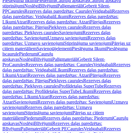
Pieslēguma līkumi
Piederumi
Cauruļu apskavas
Cauruļu apskavu
stiprinājumi
Noslēgi
Blīvējumi
Palīgmateriāli
Geberit Silent-
PP
Caurules
Rezerves daļas paredzētas: Caurules
Veidgabali
Rezerves
daļas paredzētas: Veidgabali
Līkumi
Rezerves daļas paredzētas:
Līkumi
Atzari
Rezerves daļas paredzētas: Atzari
Pārejas
Rezerves
daļas paredzētas: Pārejas
Piekļuves caurules
Rezerves daļas
paredzētas: Piekļuves caurules
Savienojumi
Rezerves daļas
paredzētas: Savienojumi
Uzmavu savienojumi
Rezerves daļas
paredzētas: Uzmavu savienojumi
Stiprinājuma savienojumi
Pārejas uz
citiem materiāliem
Savienotājelementi
Pieslēguma līkumi
Pieslēguma
īscaurule
Piederumi
Cauruļu
apskavas
Noslēgi
Blīvējumi
Palīgmateriāli
Geberit Silent-
Pro
Caurules
Rezerves daļas paredzētas: Caurules
Veidgabali
Rezerves
daļas paredzētas: Veidgabali
Līkumi
Rezerves daļas paredzētas:
Līkumi
Atzari
Rezerves daļas paredzētas: Atzari
Pārejas
Rezerves
daļas paredzētas: Pārejas
Piekļuves caurules
Rezerves daļas
paredzētas: Piekļuves caurules
Profildetaļas SuperTube
Rezerves
daļas paredzētas: Profildetaļas SuperTube
Līkumi
Rezerves daļas
paredzētas: Līkumi
Atzari
Rezerves daļas paredzētas:
Atzari
Savienojumi
Rezerves daļas paredzētas: Savienojumi
Uzmavu
savienojumi
Rezerves daļas paredzētas: Uzmavu
savienojumi
Stiprinājuma savienojumi
Pārejas uz citiem
materiāliem
Piederumi
Rezerves daļas paredzētas: Piederumi
Cauruļu
apskavas
Noslēgi
Blīvējumi
Rezerves daļas paredzētas:
Blīvējumi
Palīgmateriāli
Geberit PE
Caurules
Veidgabali
Rezerves