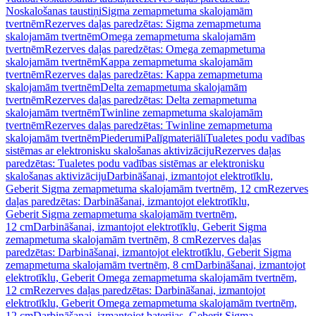
Noskalošanas taustiņi
Sigma zemapmetuma skalojamām
tvertnēm
Rezerves daļas paredzētas: Sigma zemapmetuma
skalojamām tvertnēm
Omega zemapmetuma skalojamām
tvertnēm
Rezerves daļas paredzētas: Omega zemapmetuma
skalojamām tvertnēm
Kappa zemapmetuma skalojamām
tvertnēm
Rezerves daļas paredzētas: Kappa zemapmetuma
skalojamām tvertnēm
Delta zemapmetuma skalojamām
tvertnēm
Rezerves daļas paredzētas: Delta zemapmetuma
skalojamām tvertnēm
Twinline zemapmetuma skalojamām
tvertnēm
Rezerves daļas paredzētas: Twinline zemapmetuma
skalojamām tvertnēm
Piederumi
Palīgmateriāli
Tualetes podu vadības
sistēmas ar elektronisku skalošanas aktivizāciju
Rezerves daļas
paredzētas: Tualetes podu vadības sistēmas ar elektronisku
skalošanas aktivizāciju
Darbināšanai, izmantojot elektrotīklu,
Geberit Sigma zemapmetuma skalojamām tvertnēm, 12 cm
Rezerves
daļas paredzētas: Darbināšanai, izmantojot elektrotīklu,
Geberit Sigma zemapmetuma skalojamām tvertnēm,
12 cm
Darbināšanai, izmantojot elektrotīklu, Geberit Sigma
zemapmetuma skalojamām tvertnēm, 8 cm
Rezerves daļas
paredzētas: Darbināšanai, izmantojot elektrotīklu, Geberit Sigma
zemapmetuma skalojamām tvertnēm, 8 cm
Darbināšanai, izmantojot
elektrotīklu, Geberit Omega zemapmetuma skalojamām tvertnēm,
12 cm
Rezerves daļas paredzētas: Darbināšanai, izmantojot
elektrotīklu, Geberit Omega zemapmetuma skalojamām tvertnēm,
12 cm
Darbināšanai, izmantojot baterijas, Geberit Sigma