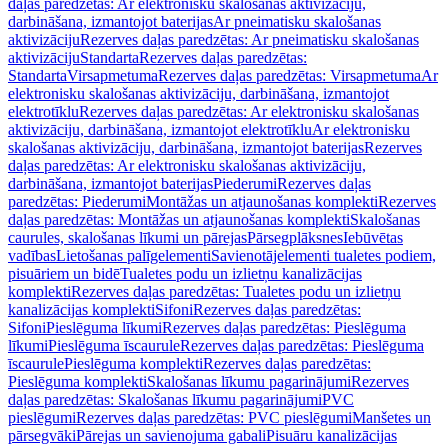
daļas paredzētas: Ar elektronisku skalošanas aktivizāciju,
darbināšana, izmantojot baterijas
Ar pneimatisku skalošanas
aktivizāciju
Rezerves daļas paredzētas: Ar pneimatisku skalošanas
aktivizāciju
Standarta
Rezerves daļas paredzētas:
Standarta
Virsapmetuma
Rezerves daļas paredzētas: Virsapmetuma
Ar
elektronisku skalošanas aktivizāciju, darbināšana, izmantojot
elektrotīklu
Rezerves daļas paredzētas: Ar elektronisku skalošanas
aktivizāciju, darbināšana, izmantojot elektrotīklu
Ar elektronisku
skalošanas aktivizāciju, darbināšana, izmantojot baterijas
Rezerves
daļas paredzētas: Ar elektronisku skalošanas aktivizāciju,
darbināšana, izmantojot baterijas
Piederumi
Rezerves daļas
paredzētas: Piederumi
Montāžas un atjaunošanas komplekti
Rezerves
daļas paredzētas: Montāžas un atjaunošanas komplekti
Skalošanas
caurules, skalošanas līkumi un pārejas
Pārsegplāksnes
Iebūvētas
vadības
Lietošanas palīgelementi
Savienotājelementi tualetes podiem,
pisuāriem un bidē
Tualetes podu un izlietņu kanalizācijas
komplekti
Rezerves daļas paredzētas: Tualetes podu un izlietņu
kanalizācijas komplekti
Sifoni
Rezerves daļas paredzētas:
Sifoni
Pieslēguma līkumi
Rezerves daļas paredzētas: Pieslēguma
līkumi
Pieslēguma īscaurule
Rezerves daļas paredzētas: Pieslēguma
īscaurule
Pieslēguma komplekti
Rezerves daļas paredzētas:
Pieslēguma komplekti
Skalošanas līkumu pagarinājumi
Rezerves
daļas paredzētas: Skalošanas līkumu pagarinājumi
PVC
pieslēgumi
Rezerves daļas paredzētas: PVC pieslēgumi
Manšetes un
pārsegvāki
Pārejas un savienojuma gabali
Pisuāru kanalizācijas