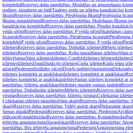
komplekti
Rezerves daļas paredzētas: Montāžas un atjaunošanas komp
podiem, pisuāriem un bidē
Tualetes podu un izlietņu kanalizācijas kom
līkumi
Rezerves daļas paredzētas: Pieslēguma līkumi
Pieslēguma īscau
līkumu pagarinājumi
Rezerves daļas paredzētas: Skalošanas līkumu p
kanalizācijas komplekti
Rezerves daļas paredzētas: Pisuāru kanalizāci
veida sifoni
Rezerves daļas paredzētas: P veida sifoni
Skalošanas cauru
īscaurule
Rezerves daļas paredzētas: Pieslēguma īscaurule
Pieslēguma 
komplekti
P veida sifoni
Rezerves daļas paredzētas: P veida sifoni
Piesl
izlietnes
Rezerves daļas paredzētas: Dubultās izlietnes
Mēbeļu izlietnes
izlietnes
Rezerves daļas paredzētas: Roku mazgāšanas izlietnes
Stūra r
iebūvējamas
Stūra izlietnes
Izlietnes Comfort
Izlietnes bērniem
Izlietnes
izlietnes
Izlietnes
Daudzfunkciju izlietnes
Ģipša izlietne
Klašu telpu izli
aizsegi
Piederumi
Izplūdes vāciņš
Dvieļu turētājs
Stiprinājumi
Dekoratīv
izlietnes komplekti ar apakšskapi
Izlietnes komplekti ar apakšskapi
Rez
izlietnes komplekti ar apakšskapi
Iebūvējamas izlietnes komplekti ar a
paredzētas: Izlietņu apakšskapji
Izlietnes mazām vannas istabām
Rezerv
paredzētas: Dubultajām izlietnēm
Mēbeļu izlietnēm
Rezerves daļas par
virsmas
Rezerves daļas paredzētas: Izlietņu virsmas
Uzliekamai izlietn
Uzliekamai izlietnei taisnstūra
Sānu skapji
Rezerves daļas paredzētas: 
skapji
Rezerves daļas paredzētas: Vidēji augsti skapji
Piekaramie skapji
Sienas plaukti
Piederumi
Rezerves daļas paredzētas: Piederumi
Atvilktņ
plāksnes
Kontaktligzdas
Rezerves daļas paredzētas: Kontaktligzdas
Pap
iebūvētu apgaismojumu
Spoguļskapji
Rezerves daļas paredzētas: Spog
paredzētas: Bez iebūvēta apgaismojuma
Piederumi
Apgaismojuma elem
izmantojot elektrotīklu
Rezerves daļas paredzētas: Vertikāla montāža, d