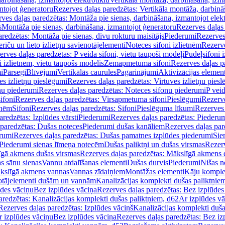
ntojot ģeneratoru
Rezerves daļas paredzētas: Vertikāla montāža, darbinā
ves daļas paredzētas: Montāža pie sienas, darbināšana, izmantojot elekt
s
Montāža pie sienas, darbināšana, izmantojot ģeneratoru
Rezerves daļas 
redzētas: Montāža pie sienas, divu rokturu maisītājs
Piederumi
Rezerves
erīču un lieto izlietņu savienotājelementi
Noteces sifoni izlietnēm
Rezerve
rves daļas paredzētas: P veida sifoni, vietu taupoši modeļi
Pudeļsifoni 
 izlietnēm, vietu taupošs modelis
Zemapmetuma sifoni
Rezerves daļas 
i
Pārsegi
Blīvējumi
Vertikālās caurules
Pagarinājumi
Aktivizācijas element
es izlietņu pieslēgumi
Rezerves daļas paredzētas: Virtuves izlietņu pies
nu piederumi
Rezerves daļas paredzētas: Noteces sifonu piederumi
P veid
ifoni
Rezerves daļas paredzētas: Virsapmetuma sifoni
Pieslēgumi
Rezerve
tnēm
Sifoni
Rezerves daļas paredzētas: Sifoni
Pieslēguma līkumi
Rezerves 
redzētas: Izplūdes vārsti
Piederumi
Rezerves daļas paredzētas: Piederu
 paredzētas: Dušas noteces
Piederumi dušas kanāliem
Rezerves daļas par
rumi
Rezerves daļas paredzētas: Dušas pamatnes izplūdes piederumi
Sie
 Piederumi sienas līmeņa notecēm
Dušas paliktņi un dušas virsmas
Rezerv
gā akmens dušas virsmas
Rezerves daļas paredzētas: Mākslīgā akmens 
s sānu sienas
Vannu atdalīšanas elementi
Dušas durvis
Piederumi
Nišas n
kslīgā akmens vannas
Vannas zīdaiņiem
Montāžas elementi
Kāju komplek
otājelementi dušām un vannām
Kanalizācijas komplekti dušas paliktņie
ūdes vāciņu
Bez izplūdes vāciņa
Rezerves daļas paredzētas: Bez izplūdes
aredzētas: Kanalizācijas komplekti dušas paliktņiem, d62
Ar izplūdes v
Rezerves daļas paredzētas: Izplūdes vāciņš
Kanalizācijas komplekti duša
r izplūdes vāciņu
Bez izplūdes vāciņa
Rezerves daļas paredzētas: Bez iz