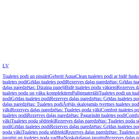
LV
Tualetes podi un pisuāri
Geberit AquaClean tualetes podi ar bidē funkc
tualetes podi
Grīdas tualetes podi
Rezerves daļas paredzētas: Grīdas tua
daļas paredzētas: Dizaina paneļi
Bidē tualetes podu vākiem
Rezerves da
tualetes podu un vāku komplektiem
Palīgmateriāli
Tualetes podi un tua
podi
Grīdas tualetes podi
Rezerves daļas paredzētas: Grīdas tualetes po
daļas paredzētas: Tualetes podi
Ārējās skalojamās tvertnes tualetes po
vāki
Rezerves daļas paredzētas: Tualetes poda vāki
Comfort tualetes p
tualetes podi
Rezerves daļas paredzētas: Pagarināti tualetes podi
Comfor
vāki
Tualetes poda sēdriņķi
Rezerves daļas paredzētas: Tualetes poda s
podi
Grīdas tualetes podi
Rezerves daļas paredzētas: Grīdas tualetes po
poda vāki
Tualetes poda sēdriņķi
Rezerves daļas paredzētas: Tualetes p
taustiņi un tualetes poda vadība
Noskalošanas taustiņi
Rezerves daļas p