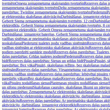
tvertnēm
Omega zemapmetuma skalojamām tvertnēm
Rezerves daļas 
zemapmetuma skalojamām tvertnēm
Delta zemapmetuma skalojamām 
paredzētas: Twinline zemapmetuma skalojamām tvertnēm
Piederumi
Pa
ar elektronisku skalošanas aktivizāciju
Darbināšanai, izmantojot elek
Geberit Sigma zemapmetuma skalojamām tvertnēm, 12 cm
Darbināšan
elektrotīklu, Geberit Sigma zemapmetuma skalojamām tvertnēm, 8 c
izmantojot elektrotīklu, Geberit Omega zemapmetuma skalojamām tv
Darbināšanai, izmantojot baterijas, Geberit Sigma zemapmetuma ska
vadības sistēmas ar pneimatisku skalošanas aktivizāciju
Divu režīmu s
noskalošanai
Piederumi tualetes podu vadības sistēmām
Rezerves daļas
vadības sistēmām ar elektronisku skalošanas aktivizāciju
Rezerves daļa
podiem paredzēti sanitārie moduļi
Rezerves daļas paredzētas: Tualetes
daļas paredzētas: Grīdas tualetes podiem
Piederumi
Rezerves daļas par
bidē
Rezerves daļas paredzētas: Sienas un grīdas bidē
Pisuārs
Pisuāri, 
paredzētas: Bez vāka
Pisuāri, skalošanas režīms, bez skalošanas malas
sistēmām
Rezerves daļas paredzētas: Virsapmetuma vai zemapmetuma 
pisuāru vadības sistēmai
Rezerves daļas paredzētas: Iebūvētai pisuāru 
paredzēts vākam
Bez skalošanas malas
Rezerves daļas paredzētas: Bez
vāka
Pisuāru nodalīšanas sienas
Plastmasas pisuāru nodalīšanas sienas
S
un sifonu piederumi
Skalošanas caurules, skalošanas līkumi un pārejas
daļas paredzētas: Zemapmetuma
Ar elektronisku skalošanas aktivizācij
elektrotīklu
Ar elektronisku skalošanas aktivizāciju, darbināšana, izman
aktivizāciju
Rezerves daļas paredzētas: Ar pneimatisku skalošanas akti
aktivizāciju, darbināšana, izmantojot elektrotīklu
Rezerves daļas paredz
izmantojot baterijas
Rezerves daļas paredzētas: Ar elektronisku skalošan