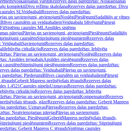
vertnēm
Noskalošanas vārsti
Rezerves daļas paredzētas: Noskalošanas
taļu komplekti
Divu režīmu skalošana
Rezerves daļas paredzētas: Divu
caurules SL
Veidgabali
Rezerves daļas paredzētas:
ejas un savienojumi, atvienojami
Noslēgi
Pieslēgumi
Sadalītājs ar vītnes
i
Blīves caurulēm un veidgabaliem
Veidgabalu blīvējumi
Pārsegi
Fit
Sistēmu caurules ML
Apsildes sistēmu
amas pārejas
Pārejas un savienojumi, atvienojami
Pieslēgumi
Sadalītājs
iprinājumi caurulēm
Stiprinājumi pieslēgumiem
Rezerves daļas
: Veidgabali
Savienojumi
Rezerves daļas paredzētas:
ali
Iebūvēta cirkulācija
Rezerves daļas paredzētas: Iebūvēta
dzētas: Pārejas un savienojumi, atvienojami
Noslēgi
Rezerves daļas
tas: Apsildes trejgabals
Apsildes pieslēgumi
Rezerves daļas
mi caurulēm
Stiprinājumi pieslēgumiem
Rezerves daļas paredzētas:
rves daļas paredzētas: Veidgabali
Pārejas un savienojumi,
s paredzētas: Piederumi
Blīves caurulēm un veidgabaliem
Pārsegi
 tērauds
Geberit Mapress nerūsējošais tērauds
Rezerves daļas
ules 1.4521
Caurules nipelis
Uzmavas
Rezerves daļas paredzētas:
Iebūvēta cirkulācija
Rezerves daļas paredzētas: Iebūvēta
dzētas: Pārejas un savienojumi, atvienojami
Kompensatori
Rezerves
nerūsējošais tērauds, gāze
Rezerves daļas paredzētas: Geberit Mapress
ļas paredzētas: Uzmavas
Pārejas
Rezerves daļas paredzētas:
zētas: Neatvienojamas pārejas
Pārejas un savienojumi,
ļas paredzētas: Pieslēgumi
GeberitMapress nerūsējošais tērauds,
Stiprinājumi pieslēgumiem
Rezerves daļas paredzētas: Stiprinājumi
aredzētas: Geberit Mapress C tērauds
Sistēmas caurules