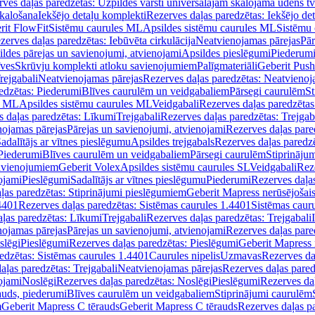
ves daļas paredzētas: Uzpildes vārsti universālajām skalojamā ūdens t
skalošana
Iekšējo detaļu komplekti
Rezerves daļas paredzētas: Iekšējo de
rit FlowFit
Sistēmu caurules ML
Apsildes sistēmu caurules ML
Sistēmu 
zerves daļas paredzētas: Iebūvēta cirkulācija
Neatvienojamas pārejas
Pār
ldes pārejas un savienojumi, atvienojami
Apsildes pieslēgumi
Piederum
īves
Skrūvju komplekti atloku savienojumiem
Palīgmateriāli
Geberit Push
rejgabali
Neatvienojamas pārejas
Rezerves daļas paredzētas: Neatvienoj
edzētas: Piederumi
Blīves caurulēm un veidgabaliem
Pārsegi caurulēm
St
s ML
Apsildes sistēmu caurules ML
Veidgabali
Rezerves daļas paredzētas
 daļas paredzētas: Līkumi
Trejgabali
Rezerves daļas paredzētas: Trejgab
nojamas pārejas
Pārejas un savienojumi, atvienojami
Rezerves daļas pare
adalītājs ar vītnes pieslēgumu
Apsildes trejgabals
Rezerves daļas paredzē
 Piederumi
Blīves caurulēm un veidgabaliem
Pārsegi caurulēm
Stiprināju
savienojumiem
Geberit Volex
Apsildes sistēmu caurules SL
Veidgabali
Reze
ojami
Pieslēgumi
Sadalītājs ar vītnes pieslēgumu
Piederumi
Rezerves daļa
ļas paredzētas: Stiprinājumi pieslēgumiem
Geberit Mapress nerūsējošais
4401
Rezerves daļas paredzētas: Sistēmas caurules 1.4401
Sistēmas caur
ļas paredzētas: Līkumi
Trejgabali
Rezerves daļas paredzētas: Trejgabali
nojamas pārejas
Pārejas un savienojumi, atvienojami
Rezerves daļas pare
slēgi
Pieslēgumi
Rezerves daļas paredzētas: Pieslēgumi
Geberit Mapress 
edzētas: Sistēmas caurules 1.4401
Caurules nipelis
Uzmavas
Rezerves da
aļas paredzētas: Trejgabali
Neatvienojamas pārejas
Rezerves daļas pared
ojami
Noslēgi
Rezerves daļas paredzētas: Noslēgi
Pieslēgumi
Rezerves da
auds, piederumi
Blīves caurulēm un veidgabaliem
Stiprinājumi caurulēm
m
Geberit Mapress C tērauds
Geberit Mapress C tērauds
Rezerves daļas p