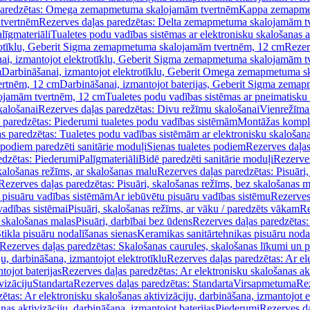
paredzētas: Omega zemapmetuma skalojamām tvertnēm
Kappa zemapme
tvertnēm
Rezerves daļas paredzētas: Delta zemapmetuma skalojamām t
līgmateriāli
Tualetes podu vadības sistēmas ar elektronisku skalošanas a
trotīklu, Geberit Sigma zemapmetuma skalojamām tvertnēm, 12 cm
Rezer
ai, izmantojot elektrotīklu, Geberit Sigma zemapmetuma skalojamām t
m
Darbināšanai, izmantojot elektrotīklu, Geberit Omega zemapmetuma 
ertnēm, 12 cm
Darbināšanai, izmantojot baterijas, Geberit Sigma zem
lojamām tvertnēm, 12 cm
Tualetes podu vadības sistēmas ar pneimatisku 
kalošanai
Rezerves daļas paredzētas: Divu režīmu skalošanai
Vienrežīma
 paredzētas: Piederumi tualetes podu vadības sistēmām
Montāžas kompl
s paredzētas: Tualetes podu vadības sistēmām ar elektronisku skalošana
 podiem paredzēti sanitārie moduļi
Sienas tualetes podiem
Rezerves daļas
edzētas: Piederumi
Palīgmateriāli
Bidē paredzēti sanitārie moduļi
Rezerves
skalošanas režīms, ar skalošanas malu
Rezerves daļas paredzētas: Pisuāri
Rezerves daļas paredzētas: Pisuāri, skalošanas režīms, bez skalošanas m
pisuāru vadības sistēmām
Ar iebūvētu pisuāru vadības sistēmu
Rezerves
vadības sistēmai
Pisuāri, skalošanas režīms, ar vāku / paredzēts vākam
Re
 skalošanas malas
Pisuāri, darbībai bez ūdens
Rezerves daļas paredzētas:
tikla pisuāru nodalīšanas sienas
Keramikas sanitārtehnikas pisuāru noda
Rezerves daļas paredzētas: Skalošanas caurules, skalošanas līkumi un p
u, darbināšana, izmantojot elektrotīklu
Rezerves daļas paredzētas: Ar el
tojot baterijas
Rezerves daļas paredzētas: Ar elektronisku skalošanas akt
vizāciju
Standarta
Rezerves daļas paredzētas: Standarta
Virsapmetuma
Re
ētas: Ar elektronisku skalošanas aktivizāciju, darbināšana, izmantojot e
as aktivizāciju, darbināšana, izmantojot baterijas
Piederumi
Rezerves da