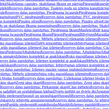
lekti
Skalošanas caurules, skalošanas līkumi un pārejas
Pārsegplāksnes
I
plekti
Rezerves daļas paredzētas: Tualetes podu un izlietņu kanalizācija
rule
Rezerves daļas paredzētas: Pieslēguma īscaurule
Pieslēguma komple
agarinājumi
PVC pieslēgumi
Rezerves daļas paredzētas: PVC pieslēgumi
jas komplekti
Pisuāru sifoni
Rezerves daļas paredzētas: Pisuāru sifoni
Glie
ļu un skalošanas līkumu pagarinājumi
Rezerves daļas paredzētas: Skalo
līkumi
Rezerves daļas paredzētas: Pieslēguma līkumi
Manšetes
Bidē kanal
ēguma īscaurule
Pieslēguma līkumi
Pārsegi
Pieslēgumi
Blīvējumi
Mazgāšan
Rezerves daļas paredzētas: Mēbeļu izlietnes
Uzliekamās izlietnes
Rezerve
oku mazgāšanas izlietne
Daļēji iemontētās izlietnes
Iebūvējamas izlietnes
Lielās mazgāšanas izlietnes
Citas izlietnes
Rezerves daļas paredzētas: Cita
etnes
Piederumi
Atbalstkājas
Rezerves daļas paredzētas: Atbalstkājas
Atbal
ās apmales
Izlietnes komplekti ar apakšskapi
Roku mazgāšanas izlietnes 
erves daļas paredzētas: Izlietnes komplekti ar apakšskapi
Mēbeļu izlietn
pakšskapi
Rezerves daļas paredzētas: Iebūvējamas izlietnes komplekti a
es daļas paredzētas: Izlietnes mazām vannas istabām
Izlietnēm
Rezerves 
edzētas: Mēbeļu izlietnēm
Stūra roku mazgāšanas izlietnēm
Rezerves daļ
ei bļodas formā
Rezerves daļas paredzētas: Uzliekamai izlietnei bļodas f
Sānu skapji
Zemi sānu skapji
Rezerves daļas paredzētas: Zemi sānu skapj
Rezerves daļas paredzētas: Piekaramie skapji
Citas mēbeles
Rezerves daļ
u sadalītāji un uzglabāšanas kārbas
Dvieļu turētāji un dvieļu āķi
Apgaism
ildu piederumi
Spoguļi un spoguļskapji
Spoguļi
Rezerves daļas paredzēta
uļskapji
Ar iebūvētu apgaismojumu
Rezerves daļas paredzētas: Ar iebū
enti
Papildu piederumi
Kontaktligzdas
Maisītāji
Izlietnes maisītāji
Rezerve
arbināšana, izmantojot elektrotīklu
Vertikāla montāža, darbināšana, izma