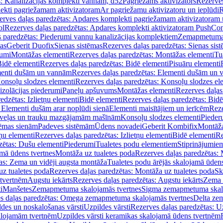
s: Kanalizācijas komplekti vannām, d52
Pagriežams aktivizators
Rezerves
lekti pagriežamam aktivizatoram
Ar pagriežamu aktivizatoru un ieplūdi
R
erves daļas paredzētas: Apdares komplekti pagriežamam aktivizatoram 
ol
Rezerves daļas paredzētas: Apdares komplekti aktivizatoram PushCon
s paredzētas: Piederumi vannu kanalizācijas komplektiem
Zemapmetuma c
mas
Geberit Duofix
Sienas sistēmas
Rezerves daļas paredzētas: Sienas sis
rumi
Montāžas elementi
Rezerves daļas paredzētas: Montāžas elementi
Tu
idē elementi
Rezerves daļas paredzētas: Bidē elementi
Pisuāru elementi
enti dušām un vannām
Rezerves daļas paredzētas: Elementi dušām un
onsoļu slodzes elementi
Rezerves daļas paredzētas: Konsoļu slodzes el
izolācijas piederumi
Paneļu apšuvums
Montāžas elementi
Rezerves daļas
edzētas: Izlietņu elementi
Bidē elementi
Rezerves daļas paredzētas: Bidē
 Elementi dušām arar noplūdi sienā
Elementi maisītājiem un ierīcēm
Reze
i veļas un trauku mazgājamām mašīnām
Konsoļu slodzes elementi
Pieder
tēmas sienām
Padeves sistēmām
Ūdens novadei
Geberit Kombifix
Montāža
tņu elementi
Rezerves daļas paredzētas: Izlietņu elementi
Bidē elementi
Re
zētas: Dušu elementi
Piederumi
Tualetes podu elementiem
Stiprinājumie
amā ūdens tvertnes
Montāža uz tualetes poda
Rezerves daļas paredzētas: 
as: Zema un vidēji augsta montāža
Tualetes podu ārējās skalojamā ūdens
z tualetes poda
Rezerves daļas paredzētas: Montāža uz tualetes poda
Sk
 tvertnēm
Augstu iekārts
Rezerves daļas paredzētas: Augstu iekārts
Zema 
i
Manšetes
Zemapmetuma skalojamās tvertnes
Sigma zemapmetuma skalo
s daļas paredzētas: Omega zemapmetuma skalojamās tvertnes
Delta ze
des un noskalošanas vārsti
Uzpildes vārsti
Rezerves daļas paredzētas: Uz
alojamām tvertnēm
Uzpildes vārsti keramikas skalojamā ūdens tvertnēm