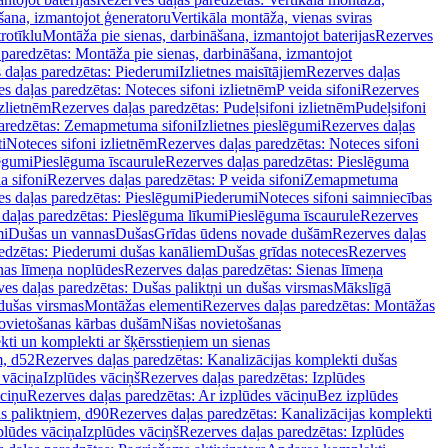
šana, izmantojot ģeneratoru
Vertikāla montāža, vienas sviras
rotīklu
Montāža pie sienas, darbināšana, izmantojot baterijas
Rezerves
paredzētas: Montāža pie sienas, darbināšana, izmantojot
 daļas paredzētas: Piederumi
Izlietnes maisītājiem
Rezerves daļas
s daļas paredzētas: Noteces sifoni izlietnēm
P veida sifoni
Rezerves
izlietnēm
Rezerves daļas paredzētas: Pudeļsifoni izlietnēm
Pudeļsifoni
paredzētas: Zemapmetuma sifoni
Izlietnes pieslēgumi
Rezerves daļas
i
Noteces sifoni izlietnēm
Rezerves daļas paredzētas: Noteces sifoni
lēgumi
Pieslēguma īscaurule
Rezerves daļas paredzētas: Pieslēguma
a sifoni
Rezerves daļas paredzētas: P veida sifoni
Zemapmetuma
s daļas paredzētas: Pieslēgumi
Piederumi
Noteces sifoni saimniecības
daļas paredzētas: Pieslēguma līkumi
Pieslēguma īscaurule
Rezerves
mi
Dušas un vannas
Dušas
Grīdas ūdens novade dušām
Rezerves daļas
edzētas: Piederumi dušas kanāliem
Dušas grīdas noteces
Rezerves
nas līmeņa noplūdes
Rezerves daļas paredzētas: Sienas līmeņa
es daļas paredzētas: Dušas paliktņi un dušas virsmas
Mākslīgā
dušas virsmas
Montāžas elementi
Rezerves daļas paredzētas: Montāžas
ovietošanas kārbas dušām
Nišas novietošanas
ti un komplekti ar šķērsstieņiem un sienas
m, d52
Rezerves daļas paredzētas: Kanalizācijas komplekti dušas
 vāciņa
Izplūdes vāciņš
Rezerves daļas paredzētas: Izplūdes
āciņu
Rezerves daļas paredzētas: Ar izplūdes vāciņu
Bez izplūdes
s paliktņiem, d90
Rezerves daļas paredzētas: Kanalizācijas komplekti
plūdes vāciņa
Izplūdes vāciņš
Rezerves daļas paredzētas: Izplūdes