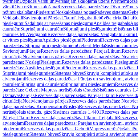
tvertnēm
Uzpildes vārsti universālajām skalojamā ūdens tvertnēm
Rezer
vārsti
Divu režīmu skalošana
Rezerves daļas paredzētas: Divu režīmu 
režīmu skalošana
Piederumi
Noskalošanas pogas
Padeves sistēmas
Gebe
Veidgabali
Savienojumi
Pārejas
Līkumi
Trejgabali
Iebūvēta cirkulācija
Re
pieslēgumu
Sadalītājs ar presēšanas pieslēgumu
Apsildes trejgabals
Apsi
caurulēm
Stiprinājumi caurulēm
Stiprinājumi pieslēgumiem
Sistēmas bl
caurules ML
Veidgabali
Rezerves daļas paredzētas: Veidgabali
Līkumi
T
ar vītnes pieslēgumu
Apsildes pieslēgumi
Piederumi
Rezerves daļas par
paredzētas: Stiprinājumi pieslēgumiem
Geberit Mepla
Sistēmu caurule
Savienojumi
Pārejas
Rezerves daļas paredzētas: Pārejas
Līkumi
Rezerves
cirkulācija
Neatvienojamas pārejas
Rezerves daļas paredzētas: Neatvie
paredzētas: Noslēgi
Pieslēgumi
Rezerves daļas paredzētas: Pieslēgumi
S
paredzētas: Apsildes pieslēgumi
Piederumi
Rezerves daļas paredzētas:
Stiprinājumi pieslēgumiem
Sistēmas blīves
Skrūvju komplekti atloku 
atvienojami
Rezerves daļas paredzētas: Pārejas un savienojumi, atvien
caurulēm
Stiprinājumi caurulēm
Stiprinājumi pieslēgumiem
Rezerves da
paredzētas: Geberit Mapress nerūsējošais tērauds
Sistēmas caurules 1.
Uzmavas
Pārejas
Rezerves daļas paredzētas: Pārejas
Līkumi
Rezerves da
cirkulācija
Neatvienojamas pārejas
Rezerves daļas paredzētas: Neatvie
daļas paredzētas: Kompensatori
Noslēgi
Rezerves daļas paredzētas: No
nerūsējošais tērauds, gāze
Sistēmas caurules 1.4401
Rezerves daļas par
Pārejas
Līkumi
Rezerves daļas paredzētas: Līkumi
Trejgabali
Rezerves d
atvienojami
Rezerves daļas paredzētas: Pārejas un savienojumi, atvien
piederumi
Rezerves daļas paredzētas: GeberitMapress nerūsējošais tēr
pieslēgumiem
Sistēmas blīves
Skrūvju komplekti atloku savienojumie