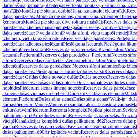
darbināšana, izmantojot baterijas
Vertikāla montāža, darbināšana, izma
maisītājs
Montāža pie sienas, darbināšana, izmantojot elektrotīklu
Rezer
daļas paredzētas: Montāža pie sienas, darbināšana, izmantojot baterija
ģeneratoru
Montāža pie sienas, divu rokturu maisītājs
Rezerves daļas pa
paredzētas: Izlietnes maisītājiem
Mazgāšanas vietas, virtuves izlietņu, i
daļas paredzētas: P veida sifoni
P veida sifoni, vietu taupoši modeļi
Reze
izlietnēm, vietu taupošs modelis
Rezerves daļas paredzētas: Pudeļsifoni
paredzētas: Izlietnes pieslēgumi
Pieslēguma īscaurule
Pieslēguma līkum
izlietnēm
P veida sifoni
Rezerves daļas paredzētas: P veida sifoni
Virtuv
īscaurule
Piederumi
Rezerves daļas paredzētas: Piederumi
Noteces sifo
sifoni
Rezerves daļas paredzētas: Zemapmetuma sifoni
Virsapmetuma s
izlietnēm
Rezerves daļas paredzētas: Noteces sifoni saimniecības izlie
daļas paredzētas: Pieslēguma īscaurule
Izplūdes vārsti
Rezerves daļas pa
paredzētas: Grīdas ūdens novade dušām
Dušas noteces
Rezerves daļas
daļas paredzētas: Dušas grīdas noteces
Dušas pamatnes izplūdes piede
noplūdes
Piederumi sienas līmeņa notecēm
Rezerves daļas paredzētas:
akmens dušas virsmas un Geberit Duofix uzstādīšanas elementi
Mākslī
elementi
Piederumi
Dušas sānu sienas
Dušas sānu sienas
“Walk-in” duša
kārbas
Piederumi
Vannas
Vannas no sanitārā akrila
Taisnstūra vannas
Mā
enkurskrūvēm
Piederumi
Remonta komplekti
Papildu piederumi
Savien
paliktņiem, d52
Ar izplūdes vāciņu
Rezerves daļas paredzētas: Ar izpl
vāciņš
Kanalizācijas komplekti dušas paliktņiem, d62
Rezerves daļas p
vāciņa
Rezerves daļas paredzētas: Bez izplūdes vāciņa
Izplūdes vāciņš
dušas paliktņiem, d90
Ar izplūdes vāciņu
Rezerves daļas paredzētas: A