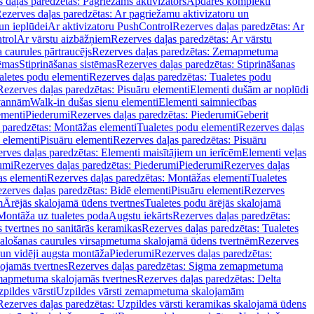
 daļas paredzētas: Pagriežams aktivizators
Apdares komplekti
ezerves daļas paredzētas: Ar pagriežamu aktivizatoru un
un ieplūdei
Ar aktivizatoru PushControl
Rezerves daļas paredzētas: Ar
trol
Ar vārstu aizbāžņiem
Rezerves daļas paredzētas: Ar vārstu
aurules pārtraucējs
Rezerves daļas paredzētas: Zemapmetuma
tēmas
Stiprināšanas sistēmas
Rezerves daļas paredzētas: Stiprināšanas
aletes podu elementi
Rezerves daļas paredzētas: Tualetes podu
Rezerves daļas paredzētas: Pisuāru elementi
Elementi dušām ar noplūdi
 vannām
Walk-in dušas sienu elementi
Elementi saimniecības
ementi
Piederumi
Rezerves daļas paredzētas: Piederumi
Geberit
 paredzētas: Montāžas elementi
Tualetes podu elementi
Rezerves daļas
 elementi
Pisuāru elementi
Rezerves daļas paredzētas: Pisuāru
rves daļas paredzētas: Elementi maisītājiem un ierīcēm
Elementi veļas
umi
Rezerves daļas paredzētas: Piederumi
Piederumi
Rezerves daļas
s elementi
Rezerves daļas paredzētas: Montāžas elementi
Tualetes
zerves daļas paredzētas: Bidē elementi
Pisuāru elementi
Rezerves
m
Ārējās skalojamā ūdens tvertnes
Tualetes podu ārējās skalojamā
Montāža uz tualetes poda
Augstu iekārts
Rezerves daļas paredzētas:
 tvertnes no sanitārās keramikas
Rezerves daļas paredzētas: Tualetes
alošanas caurules virsapmetuma skalojamā ūdens tvertnēm
Rezerves
un vidēji augsta montāža
Piederumi
Rezerves daļas paredzētas:
jamās tvertnes
Rezerves daļas paredzētas: Sigma zemapmetuma
mapmetuma skalojamās tvertnes
Rezerves daļas paredzētas: Delta
pildes vārsti
Uzpildes vārsti zemapmetuma skalojamām
Rezerves daļas paredzētas: Uzpildes vārsti keramikas skalojamā ūdens