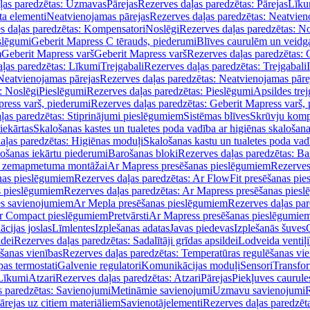
ļas paredzētas: Uzmavas
Pārejas
Rezerves daļas paredzētas: Pārejas
Līku
ta elementi
Neatvienojamas pārejas
Rezerves daļas paredzētas: Neatvien
s daļas paredzētas: Kompensatori
Noslēgi
Rezerves daļas paredzētas: No
slēgumi
Geberit Mapress C tērauds, piederumi
Blīves caurulēm un veidg
m
Geberit Mapress varš
Geberit Mapress varš
Rezerves daļas paredzētas: 
ļas paredzētas: Līkumi
Trejgabali
Rezerves daļas paredzētas: Trejgabali
Neatvienojamas pārejas
Rezerves daļas paredzētas: Neatvienojamas pāre
: Noslēgi
Pieslēgumi
Rezerves daļas paredzētas: Pieslēgumi
Apsildes trej
ress varš, piederumi
Rezerves daļas paredzētas: Geberit Mapress varš,
ļas paredzētas: Stiprinājumi pieslēgumiem
Sistēmas blīves
Skrūvju komp
iekārtas
Skalošanas kastes un tualetes poda vadība ar higiēnas skalošana
aļas paredzētas: Higiēnas moduļi
Skalošanas kastu un tualetes poda vad
lošanas iekārtu piederumi
Barošanas bloki
Rezerves daļas paredzētas: Ba
iļi zemapmetuma montāžai
Ar Mapress presēšanas pieslēgumiem
Rezerves
nas pieslēgumiem
Rezerves daļas paredzētas: Ar FlowFit presēšanas pi
s pieslēgumiem
Rezerves daļas paredzētas: Ar Mapress presēšanas pies
es savienojumiem
Ar Mepla presēšanas pieslēgumiem
Rezerves daļas pa
Ar Compact pieslēgumiem
Pretvārsti
Ar Mapress presēšanas pieslēgumie
ācijas joslas
Līmlentes
Izplešanas adatas
Javas piedevas
Izplešanās šuves
ldei
Rezerves daļas paredzētas: Sadalītāji grīdas apsildei
Lodveida ventiļi
šanas vienības
Rezerves daļas paredzētas: Temperatūras regulēšanas vie
pas termostati
Galvenie regulatori
Komunikācijas moduļi
Sensori
Transfor
Līkumi
Atzari
Rezerves daļas paredzētas: Atzari
Pārejas
Piekļuves caurule
s paredzētas: Savienojumi
Metināmie savienojumi
Uzmavu savienojumi
R
ārejas uz citiem materiāliem
Savienotājelementi
Rezerves daļas paredzēt