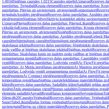
1.0034
Sistēmas caurules 1.0215
Caurules nipelis
Uzmavas
Rezerves da
paredzētas: Trejgabali
Krusta elementi
Rezerves daļas paredzētas: Krus
paredzētas: Pārejas un savienojumi, atvienojami
Kompensatori
Rezerve
trejgabals
Apsildes pieslēgumi
Rezerves daļas paredzētas: Apsildes pie
pieslēgumiem
Sistēmas blīves
Skrūvju komplekti atloku savienojumie
Uzmavas
Pārejas
Rezerves daļas paredzētas: Pārejas
Līkumi
Rezerves da
cirkulācija
Krusta elementi
Rezerves daļas paredzētas: Krusta elementi
Pārejas un savienojumi, atvienojami
Noslēgi
Rezerves daļas paredzētas
pieslēgumi
Rezerves daļas paredzētas: Apsildes pieslēgumi
Geberit Map
caurulēm
Stiprinājumi caurulēm
Stiprinājumi pieslēgumiem
Rezerves da
skalošanas iekārtas
Rezerves daļas paredzētas: Higiēniskās skalošanas 
poda vadība ar higiēnas skalošanas iekārtu
Higiēnas moduļi
Rezerves d
paredzētas: Skalošanas kastu un tualetes poda vadības ar higiēnas ska
zemapmetuma montāžai
Rezerves daļas paredzētas: Caurplūdes vent
ventiļi
Rezerves daļas paredzētas: Lodveida ventiļi
Ar FlowFit presēša
paredzētas: Ar Mepla presēšanas pieslēgumiem
Ar Mapress presēšana
paredzētas: Lodveida ventiļi zemapmetuma montāžai
Ar FlowFit pres
pieslēgumiem
Ar Compact pieslēgumiem
Rezerves daļas paredzētas: 
temperatūras regulēšana
Sistēmu caurule
Ieklāšanas materiāls
Malas izol
klāsts
Rezerves daļas paredzētas: Sadalītāju klāsts
Sadalītāji grīdas apsi
noslēgi
Ātrās atgaisošanas vārsti
Plūsmas sadalītājs
Temperatūras regulē
elementu sadalītāji
Apvadi
Regulēšanas komponenti
Servopiedziņas
Tel
Silent-db20
Caurules
Veidgabali
Rezerves daļas paredzētas: Veidgabali
SuperTube
Līkumi
Īpašas formas veidgabali
Savienojumi
Rezerves daļa
savienojumi
Pārejas uz citiem materiāliem
Rezerves daļas paredzētas: P