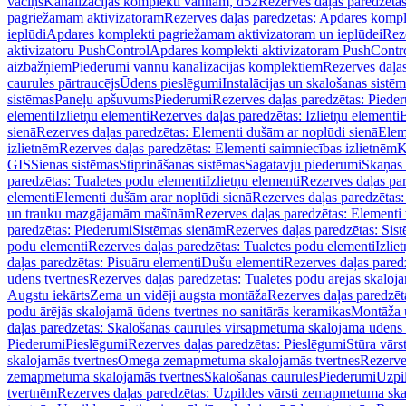
vāciņš
Kanalizācijas komplekti vannām, d52
Rezerves daļas paredzēta
pagriežamam aktivizatoram
Rezerves daļas paredzētas: Apdares komp
ieplūdi
Apdares komplekti pagriežamam aktivizatoram un ieplūdei
Rez
aktivizatoru PushControl
Apdares komplekti aktivizatoram PushContr
aizbāžņiem
Piederumi vannu kanalizācijas komplektiem
Rezerves daļa
caurules pārtraucējs
Ūdens pieslēgumi
Instalācijas un skalošanas sistē
sistēmas
Paneļu apšuvums
Piederumi
Rezerves daļas paredzētas: Piede
elementi
Izlietņu elementi
Rezerves daļas paredzētas: Izlietņu elementi
B
sienā
Rezerves daļas paredzētas: Elementi dušām ar noplūdi sienā
Elem
izlietnēm
Rezerves daļas paredzētas: Elementi saimniecības izlietnēm
K
GIS
Sienas sistēmas
Stiprināšanas sistēmas
Sagatavju piederumi
Skaņas 
paredzētas: Tualetes podu elementi
Izlietņu elementi
Rezerves daļas par
elementi
Elementi dušām arar noplūdi sienā
Rezerves daļas paredzētas:
un trauku mazgājamām mašīnām
Rezerves daļas paredzētas: Element
paredzētas: Piederumi
Sistēmas sienām
Rezerves daļas paredzētas: Sis
podu elementi
Rezerves daļas paredzētas: Tualetes podu elementi
Izlie
daļas paredzētas: Pisuāru elementi
Dušu elementi
Rezerves daļas pared
ūdens tvertnes
Rezerves daļas paredzētas: Tualetes podu ārējās skaloj
Augstu iekārts
Zema un vidēji augsta montāža
Rezerves daļas paredzēt
podu ārējās skalojamā ūdens tvertnes no sanitārās keramikas
Montāža u
daļas paredzētas: Skalošanas caurules virsapmetuma skalojamā ūdens
Piederumi
Pieslēgumi
Rezerves daļas paredzētas: Pieslēgumi
Stūra vārst
skalojamās tvertnes
Omega zemapmetuma skalojamās tvertnes
Rezerve
zemapmetuma skalojamās tvertnes
Skalošanas caurules
Piederumi
Uzpil
tvertnēm
Rezerves daļas paredzētas: Uzpildes vārsti zemapmetuma sk