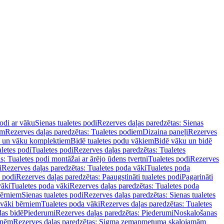
podi ar vāku
Sienas tualetes podi
Rezerves daļas paredzētas: Sienas
em
Rezerves daļas paredzētas: Tualetes podiem
Dizaina paneļi
Rezerves
u un vāku komplektiem
Bidē tualetes podu vākiem
Bidē vāku un bidē
aletes podi
Tualetes podi
Rezerves daļas paredzētas: Tualetes
s: Tualetes podi montāžai ar ārējo ūdens tvertni
Tualetes podi
Rezerves
i
Rezerves daļas paredzētas: Tualetes poda vāki
Tualetes poda
s podi
Rezerves daļas paredzētas: Paaugstināti tualetes podi
Pagarināti
vāki
Tualetes poda vāki
Rezerves daļas paredzētas: Tualetes poda
bērniem
Sienas tualetes podi
Rezerves daļas paredzētas: Sienas tualetes
 vāki bērniem
Tualetes poda vāki
Rezerves daļas paredzētas: Tualetes
das bidē
Piederumi
Rezerves daļas paredzētas: Piederumi
Noskalošanas
tnēm
Rezerves daļas paredzētas: Sigma zemapmetuma skalojamām