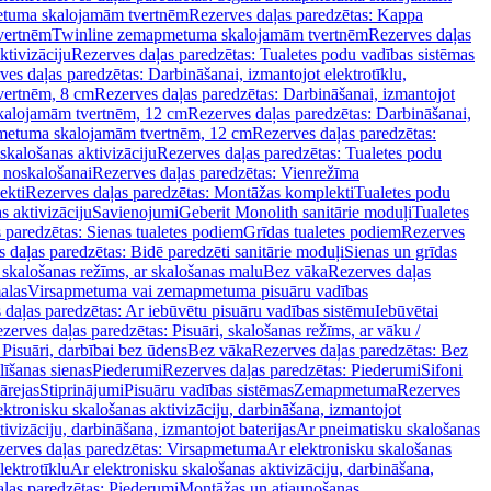
tuma skalojamām tvertnēm
Rezerves daļas paredzētas: Kappa
vertnēm
Twinline zemapmetuma skalojamām tvertnēm
Rezerves daļas
ktivizāciju
Rezerves daļas paredzētas: Tualetes podu vadības sistēmas
ves daļas paredzētas: Darbināšanai, izmantojot elektrotīklu,
vertnēm, 8 cm
Rezerves daļas paredzētas: Darbināšanai, izmantojot
skalojamām tvertnēm, 12 cm
Rezerves daļas paredzētas: Darbināšanai,
apmetuma skalojamām tvertnēm, 12 cm
Rezerves daļas paredzētas:
skalošanas aktivizāciju
Rezerves daļas paredzētas: Tualetes podu
 noskalošanai
Rezerves daļas paredzētas: Vienrežīma
ekti
Rezerves daļas paredzētas: Montāžas komplekti
Tualetes podu
s aktivizāciju
Savienojumi
Geberit Monolith sanitārie moduļi
Tualetes
 paredzētas: Sienas tualetes podiem
Grīdas tualetes podiem
Rezerves
 daļas paredzētas: Bidē paredzēti sanitārie moduļi
Sienas un grīdas
, skalošanas režīms, ar skalošanas malu
Bez vāka
Rezerves daļas
alas
Virsapmetuma vai zemapmetuma pisuāru vadības
 daļas paredzētas: Ar iebūvētu pisuāru vadības sistēmu
Iebūvētai
zerves daļas paredzētas: Pisuāri, skalošanas režīms, ar vāku /
 Pisuāri, darbībai bez ūdens
Bez vāka
Rezerves daļas paredzētas: Bez
līšanas sienas
Piederumi
Rezerves daļas paredzētas: Piederumi
Sifoni
ārejas
Stiprinājumi
Pisuāru vadības sistēmas
Zemapmetuma
Rezerves
ektronisku skalošanas aktivizāciju, darbināšana, izmantojot
ivizāciju, darbināšana, izmantojot baterijas
Ar pneimatisku skalošanas
zerves daļas paredzētas: Virsapmetuma
Ar elektronisku skalošanas
lektrotīklu
Ar elektronisku skalošanas aktivizāciju, darbināšana,
ļas paredzētas: Piederumi
Montāžas un atjaunošanas