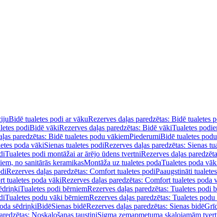
iju
Bidē tualetes podi ar vāku
Rezerves daļas paredzētas: Bidē tualetes 
letes podi
Bidē vāki
Rezerves daļas paredzētas: Bidē vāki
Tualetes podi
ļas paredzētas: Bidē tualetes podu vākiem
Piederumi
Bidē tualetes pod
letes poda vāki
Sienas tualetes podi
Rezerves daļas paredzētas: Sienas tu
di
Tualetes podi montāžai ar ārējo ūdens tvertni
Rezerves daļas paredzēta
diem, no sanitārās keramikas
Montāža uz tualetes poda
Tualetes poda vāk
odi
Rezerves daļas paredzētas: Comfort tualetes podi
Paaugstināti tualete
t tualetes poda vāki
Rezerves daļas paredzētas: Comfort tualetes poda 
ēdriņķi
Tualetes podi bērniem
Rezerves daļas paredzētas: Tualetes podi 
di
Tualetes podu vāki bērniem
Rezerves daļas paredzētas: Tualetes podu
oda sēdriņķi
Bidē
Sienas bidē
Rezerves daļas paredzētas: Sienas bidē
Grī
aredzētas: Noskalošanas taustiņi
Sigma zemapmetuma skalojamām tver