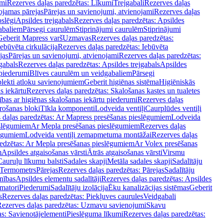
mi
Rezerves daļas paredzētas: Līkumi
Trejgabali
Rezerves daļas
ojamas pārejas
Pārejas un savienojumi, atvienojami
Rezerves daļas
slēgi
Apsildes trejgabals
Rezerves daļas paredzētas: Apsildes
abaliem
Pārsegi caurulēm
Stiprinājumi caurulēm
Stiprinājumi
Geberit Mapress varš
Uzmavas
Rezerves daļas paredzētas:
Iebūvēta cirkulācija
Rezerves daļas paredzētas: Iebūvēta
jas
Pārejas un savienojumi, atvienojami
Rezerves daļas paredzētas:
gabals
Rezerves daļas paredzētas: Apsildes trejgabals
Apsildes
 piederumi
Blīves caurulēm un veidgabaliem
Pārsegi
lekti atloku savienojumiem
Geberit higiēnas sistēma
Higiēniskās
s iekārtu
Rezerves daļas paredzētas: Skalošanas kastes un tualetes
ības ar higiēnas skalošanas iekārtu piederumi
Rezerves daļas
rošanas bloki
Tīkla komponenti
Lodveida ventiļi
Caurplūdes ventiļi
 daļas paredzētas: Ar Mapress presēšanas pieslēgumiem
Lodveida
eslēgumiem
Ar Mepla presēšanas pieslēgumiem
Rezerves daļas
lēgumiem
Lodveida ventiļi zemapmetuma montāžai
Rezerves daļas
redzētas: Ar Mepla presēšanas pieslēgumiem
Ar Volex presēšanas
m
Apsildes atgaisošanas vārsti
Ātrās atgaisošanas vārsti
Virsmu
Cauruļu līkumu balsti
Sadales skapji
Metāla sadales skapji
Sadalītāju
Termometrs
Pārejas
Rezerves daļas paredzētas: Pārejas
Sadalītāju
nības
Apsildes elementu sadalītāji
Rezerves daļas paredzētas: Apsildes
matori
Piederumi
Sadalītāju izolācija
Ēku kanalizācijas sistēmas
Geberit
s
Rezerves daļas paredzētas: Piekļuves caurules
Veidgabali
ezerves daļas paredzētas: Uzmavu savienojumi
Skavu
as: Savienotājelementi
Pieslēguma līkumi
Rezerves daļas paredzētas: