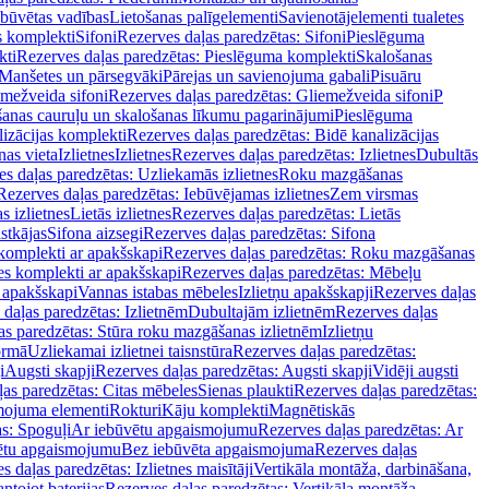
ebūvētas vadības
Lietošanas palīgelementi
Savienotājelementi tualetes
s komplekti
Sifoni
Rezerves daļas paredzētas: Sifoni
Pieslēguma
kti
Rezerves daļas paredzētas: Pieslēguma komplekti
Skalošanas
Manšetes un pārsegvāki
Pārejas un savienojuma gabali
Pisuāru
mežveida sifoni
Rezerves daļas paredzētas: Gliemežveida sifoni
P
šanas cauruļu un skalošanas līkumu pagarinājumi
Pieslēguma
izācijas komplekti
Rezerves daļas paredzētas: Bidē kanalizācijas
as vieta
Izlietnes
Izlietnes
Rezerves daļas paredzētas: Izlietnes
Dubultās
s daļas paredzētas: Uzliekamās izlietnes
Roku mazgāšanas
Rezerves daļas paredzētas: Iebūvējamas izlietnes
Zem virsmas
s izlietnes
Lietās izlietnes
Rezerves daļas paredzētas: Lietās
stkājas
Sifona aizsegi
Rezerves daļas paredzētas: Sifona
komplekti ar apakšskapi
Rezerves daļas paredzētas: Roku mazgāšanas
es komplekti ar apakšskapi
Rezerves daļas paredzētas: Mēbeļu
r apakšskapi
Vannas istabas mēbeles
Izlietņu apakšskapji
Rezerves daļas
daļas paredzētas: Izlietnēm
Dubultajām izlietnēm
Rezerves daļas
as paredzētas: Stūra roku mazgāšanas izlietnēm
Izlietņu
ormā
Uzliekamai izlietnei taisnstūra
Rezerves daļas paredzētas:
i
Augsti skapji
Rezerves daļas paredzētas: Augsti skapji
Vidēji augsti
as paredzētas: Citas mēbeles
Sienas plaukti
Rezerves daļas paredzētas:
ojuma elementi
Rokturi
Kāju komplekti
Magnētiskās
s: Spoguļi
Ar iebūvētu apgaismojumu
Rezerves daļas paredzētas: Ar
vētu apgaismojumu
Bez iebūvēta apgaismojuma
Rezerves daļas
s daļas paredzētas: Izlietnes maisītāji
Vertikāla montāža, darbināšana,
ntojot baterijas
Rezerves daļas paredzētas: Vertikāla montāža,