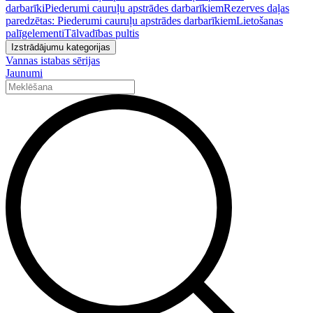
darbarīki
Piederumi cauruļu apstrādes darbarīkiem
Rezerves daļas
paredzētas: Piederumi cauruļu apstrādes darbarīkiem
Lietošanas
palīgelementi
Tālvadības pultis
Izstrādājumu kategorijas
Vannas istabas sērijas
Jaunumi