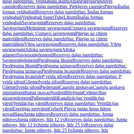
daļas paredzētas: Veidgabali
Līkumi
Atzari
Pārejas
Piekļuves
caurules
Rezerves daļas paredzētas: Piekļuves caurules
Pārejas
Īpašas
formas veidgabali
Rezerves daļas paredzētas: Īpašas formas
veidgabali
Veidgabali SuperTube
Līkumi
Īpašas formas
veidgabali
Savienojumi
Rezerves daļas paredzētas:
Savienojumi
Metināmie savienojumi
Uzmavu savienojumi
Rezerves
daļas paredzētas: Uzmavu savienojumi
Pārejas uz citiem
materiāliem
Rezerves daļas paredzētas: Pārejas uz citiem
materiāliem
Vītņu savienojumi
Rezerves daļas paredzētas: Vītņu
savienojumi
Atloka savienojumi
Atloka
adapteri
Savienotājelementi
Rezerves daļas paredzētas:
Savienotājelementi
Pieslēguma līkumi
Rezerves daļas paredzētas:
Pieslēguma līkumi
Pieslēguma uzmavas
Rezerves daļas paredzētas:
Pieslēguma uzmavas
Pieslēguma īscaurule
Rezerves daļas paredzētas:
Pieslēguma īscaurule
P veida sifoni
Rezerves daļas paredzētas: P
veida sifoni
Gliemežveida sifoni
Rezerves daļas paredzētas:
Gliemežveida sifoni
Piederumi
Cauruļu apskavas
Cauruļu apskavu
stiprinājumi
Balsta skavas
Noslēgi
Blīvējumi
Celtniecības
aizsargelementi
Palīgmateriāli
Kanalizācijas ventilācijas
vārsti
Ventilācijas vārsti
Rezerves daļas paredzētas: Ventilācijas
vārsti
Enerģijas pretvārsti
Geberit Pluvia jumta lietus ūdens
novadīšana
Jumta piltuves
Rezerves daļas paredzētas: Jumta
piltuves
Jumta piltuves, līdz 12 l/s
Rezerves daļas paredzētas: Jumta
piltuves, līdz 12 l/s
Jumta piltuves, līdz 25 l/s
Rezerves daļas
paredzētas: Jumta piltuves, līdz 25 l/s
Jumta piltuves, līdz