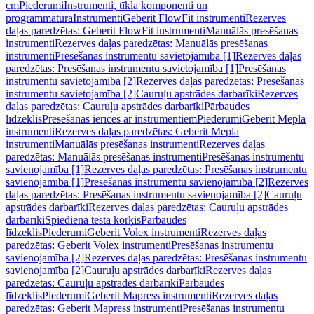
cm
Piederumi
Instrumenti, tīkla komponenti un
programmatūra
Instrumenti
Geberit FlowFit instrumenti
Rezerves
daļas paredzētas: Geberit FlowFit instrumenti
Manuālās presēšanas
instrumenti
Rezerves daļas paredzētas: Manuālās presēšanas
instrumenti
Presēšanas instrumentu savietojamība [1]
Rezerves daļas
paredzētas: Presēšanas instrumentu savietojamība [1]
Presēšanas
instrumentu savietojamība [2]
Rezerves daļas paredzētas: Presēšanas
instrumentu savietojamība [2]
Cauruļu apstrādes darbarīki
Rezerves
daļas paredzētas: Cauruļu apstrādes darbarīki
Pārbaudes
līdzeklis
Presēšanas ierīces ar instrumentiem
Piederumi
Geberit Mepla
instrumenti
Rezerves daļas paredzētas: Geberit Mepla
instrumenti
Manuālās presēšanas instrumenti
Rezerves daļas
paredzētas: Manuālās presēšanas instrumenti
Presēšanas instrumentu
savienojamība [1]
Rezerves daļas paredzētas: Presēšanas instrumentu
savienojamība [1]
Presēšanas instrumentu savienojamība [2]
Rezerves
daļas paredzētas: Presēšanas instrumentu savienojamība [2]
Cauruļu
apstrādes darbarīki
Rezerves daļas paredzētas: Cauruļu apstrādes
darbarīki
Spiediena testa korķis
Pārbaudes
līdzeklis
Piederumi
Geberit Volex instrumenti
Rezerves daļas
paredzētas: Geberit Volex instrumenti
Presēšanas instrumentu
savienojamība [2]
Rezerves daļas paredzētas: Presēšanas instrumentu
savienojamība [2]
Cauruļu apstrādes darbarīki
Rezerves daļas
paredzētas: Cauruļu apstrādes darbarīki
Pārbaudes
līdzeklis
Piederumi
Geberit Mapress instrumenti
Rezerves daļas
paredzētas: Geberit Mapress instrumenti
Presēšanas instrumentu