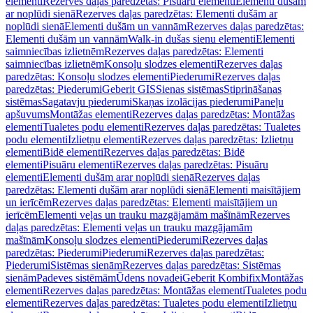
elementi
Rezerves daļas paredzētas: Pisuāru elementi
Elementi dušām
ar noplūdi sienā
Rezerves daļas paredzētas: Elementi dušām ar
noplūdi sienā
Elementi dušām un vannām
Rezerves daļas paredzētas:
Elementi dušām un vannām
Walk-in dušas sienu elementi
Elementi
saimniecības izlietnēm
Rezerves daļas paredzētas: Elementi
saimniecības izlietnēm
Konsoļu slodzes elementi
Rezerves daļas
paredzētas: Konsoļu slodzes elementi
Piederumi
Rezerves daļas
paredzētas: Piederumi
Geberit GIS
Sienas sistēmas
Stiprināšanas
sistēmas
Sagatavju piederumi
Skaņas izolācijas piederumi
Paneļu
apšuvums
Montāžas elementi
Rezerves daļas paredzētas: Montāžas
elementi
Tualetes podu elementi
Rezerves daļas paredzētas: Tualetes
podu elementi
Izlietņu elementi
Rezerves daļas paredzētas: Izlietņu
elementi
Bidē elementi
Rezerves daļas paredzētas: Bidē
elementi
Pisuāru elementi
Rezerves daļas paredzētas: Pisuāru
elementi
Elementi dušām arar noplūdi sienā
Rezerves daļas
paredzētas: Elementi dušām arar noplūdi sienā
Elementi maisītājiem
un ierīcēm
Rezerves daļas paredzētas: Elementi maisītājiem un
ierīcēm
Elementi veļas un trauku mazgājamām mašīnām
Rezerves
daļas paredzētas: Elementi veļas un trauku mazgājamām
mašīnām
Konsoļu slodzes elementi
Piederumi
Rezerves daļas
paredzētas: Piederumi
Piederumi
Rezerves daļas paredzētas:
Piederumi
Sistēmas sienām
Rezerves daļas paredzētas: Sistēmas
sienām
Padeves sistēmām
Ūdens novadei
Geberit Kombifix
Montāžas
elementi
Rezerves daļas paredzētas: Montāžas elementi
Tualetes podu
elementi
Rezerves daļas paredzētas: Tualetes podu elementi
Izlietņu