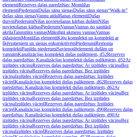
elementi
Rezerves daļas paredzētas: Montāžas
elementi
Piederumi
Dušas sānu sienas
Dušas sānu sienas
“Walk-in”
dušas sānu sienas
Vannu atdalīšanas elementi
Dušas
durvis
Piederumi
Nišas novietošanas kārbas dušām
Nišas
novietošanas kārbas
Piederumi
Vannas
Vannas no sanitārā
akrila
Taisnstūra vannas
Mākslīgā akmens vannas
Vannas
zīdaiņiem
Montāžas elementi
Kāju komplekti un komplekti ar
šķērsstieņiem un sienas enkurskrūvēm
Piederumi
Remonta
komplekti
Papildu piederumi
Savienotājelementi dušām un
vannām
Kanalizācijas komplekti dušas paliktņiem, d52
Rezerves
daļas paredzētas: Kanalizācijas komplekti dušas paliktņiem, d52
Ar
izplūdes vāciņu
Rezerves daļas paredzētas: Ar izplūdes vāciņu
Bez
izplūdes vāciņa
Rezerves daļas paredzētas: Bez izplūdes
vāciņa
Izplūdes vāciņš
Rezerves daļas paredzētas: Izplūdes
vāciņš
Kanalizācijas komplekti dušas paliktņiem, d62
Rezerves daļas
paredzētas: Kanalizācijas komplekti dušas paliktņiem, d62
Ar
izplūdes vāciņu
Rezerves daļas paredzētas: Ar izplūdes vāciņu
Bez
izplūdes vāciņa
Rezerves daļas paredzētas: Bez izplūdes
vāciņa
Izplūdes vāciņš
Rezerves daļas paredzētas: Izplūdes
vāciņš
Kanalizācijas komplekti dušas paliktņiem, d90
Rezerves daļas
paredzētas: Kanalizācijas komplekti dušas paliktņiem, d90
Ar
izplūdes vāciņu
Rezerves daļas paredzētas: Ar izplūdes vāciņu
Bez
izplūdes vāciņa
Rezerves daļas paredzētas: Bez izplūdes
vāciņa
Izplūdes vāciņš
Rezerves daļas paredzētas: Izplūdes
vāciņš
Kanalizācijas komplekti vannām, d52
Rezerves daļas