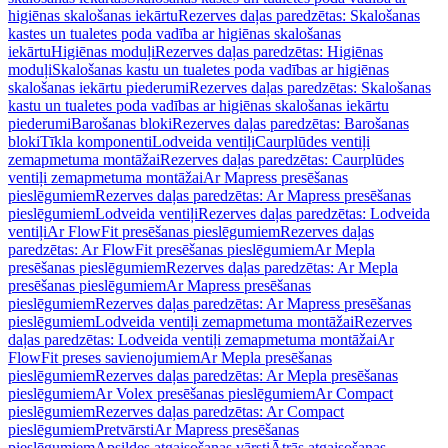
higiēnas skalošanas iekārtu
Rezerves daļas paredzētas: Skalošanas
kastes un tualetes poda vadība ar higiēnas skalošanas
iekārtu
Higiēnas moduļi
Rezerves daļas paredzētas: Higiēnas
moduļi
Skalošanas kastu un tualetes poda vadības ar higiēnas
skalošanas iekārtu piederumi
Rezerves daļas paredzētas: Skalošanas
kastu un tualetes poda vadības ar higiēnas skalošanas iekārtu
piederumi
Barošanas bloki
Rezerves daļas paredzētas: Barošanas
bloki
Tīkla komponenti
Lodveida ventiļi
Caurplūdes ventiļi
zemapmetuma montāžai
Rezerves daļas paredzētas: Caurplūdes
ventiļi zemapmetuma montāžai
Ar Mapress presēšanas
pieslēgumiem
Rezerves daļas paredzētas: Ar Mapress presēšanas
pieslēgumiem
Lodveida ventiļi
Rezerves daļas paredzētas: Lodveida
ventiļi
Ar FlowFit presēšanas pieslēgumiem
Rezerves daļas
paredzētas: Ar FlowFit presēšanas pieslēgumiem
Ar Mepla
presēšanas pieslēgumiem
Rezerves daļas paredzētas: Ar Mepla
presēšanas pieslēgumiem
Ar Mapress presēšanas
pieslēgumiem
Rezerves daļas paredzētas: Ar Mapress presēšanas
pieslēgumiem
Lodveida ventiļi zemapmetuma montāžai
Rezerves
daļas paredzētas: Lodveida ventiļi zemapmetuma montāžai
Ar
FlowFit preses savienojumiem
Ar Mepla presēšanas
pieslēgumiem
Rezerves daļas paredzētas: Ar Mepla presēšanas
pieslēgumiem
Ar Volex presēšanas pieslēgumiem
Ar Compact
pieslēgumiem
Rezerves daļas paredzētas: Ar Compact
pieslēgumiem
Pretvārsti
Ar Mapress presēšanas
pieslēgumiem
Apsildes atgaisošanas vārsti
Ātrās atgaisošanas