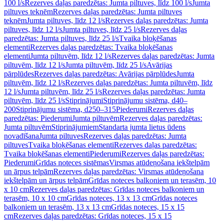
100 l/s
Rezerves daļas paredzētas: Jumta piltuves, līdz 100 l/s
Jumta
piltuves teknēm
Rezerves daļas paredzētas: Jumta piltuves
teknēm
Jumta piltuves, līdz 12 l/s
Rezerves daļas paredzētas: Jumta
piltuves, līdz 12 l/s
Jumta piltuves, līdz 25 l/s
Rezerves daļas
paredzētas: Jumta piltuves, līdz 25 l/s
Tvaika bloķēšanas
elementi
Rezerves daļas paredzētas: Tvaika bloķēšanas
elementi
Jumta piltuvēm, līdz 12 l/s
Rezerves daļas paredzētas: Jumta
piltuvēm, līdz 12 l/s
Jumta piltuvēm, līdz 25 l/s
Avārijas
pārplūdes
Rezerves daļas paredzētas: Avārijas pārplūdes
Jumta
piltuvēm, līdz 12 l/s
Rezerves daļas paredzētas: Jumta piltuvēm, līdz
12 l/s
Jumta piltuvēm, līdz 25 l/s
Rezerves daļas paredzētas: Jumta
piltuvēm, līdz 25 l/s
Stiprinājumi
Stiprinājumu sistēma, d40–
200
Stiprinājumu sistēma, d250–315
Piederumi
Rezerves daļas
paredzētas: Piederumi
Jumta piltuvēm
Rezerves daļas paredzētas:
Jumta piltuvēm
Stiprinājumiem
Standarta jumta lietus ūdens
novadīšana
Jumta piltuves
Rezerves daļas paredzētas: Jumta
piltuves
Tvaika bloķēšanas elementi
Rezerves daļas paredzētas:
Tvaika bloķēšanas elementi
Piederumi
Rezerves daļas paredzētas:
Piederumi
Grīdas noteces sistēmas
Virsmas atūdeņošana iekštelpām
un ārpus telpām
Rezerves daļas paredzētas: Virsmas atūdeņošana
iekštelpām un ārpus telpām
Grīdas noteces balkoniem un terasēm, 10
x 10 cm
Rezerves daļas paredzētas: Grīdas noteces balkoniem un
terasēm, 10 x 10 cm
Grīdas noteces, 13 x 13 cm
Grīdas noteces
balkoniem un terasēm, 13 x 13 cm
Grīdas noteces, 15 x 15
cm
Rezerves daļas paredzētas: Grīdas noteces, 15 x 15