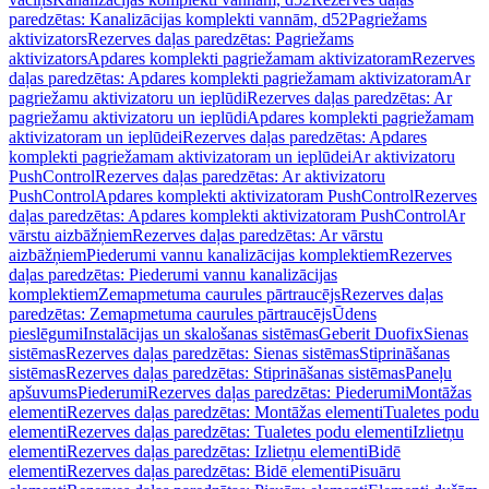
paredzētas: Kanalizācijas komplekti vannām, d52
Pagriežams
aktivizators
Rezerves daļas paredzētas: Pagriežams
aktivizators
Apdares komplekti pagriežamam aktivizatoram
Rezerves
daļas paredzētas: Apdares komplekti pagriežamam aktivizatoram
Ar
pagriežamu aktivizatoru un ieplūdi
Rezerves daļas paredzētas: Ar
pagriežamu aktivizatoru un ieplūdi
Apdares komplekti pagriežamam
aktivizatoram un ieplūdei
Rezerves daļas paredzētas: Apdares
komplekti pagriežamam aktivizatoram un ieplūdei
Ar aktivizatoru
PushControl
Rezerves daļas paredzētas: Ar aktivizatoru
PushControl
Apdares komplekti aktivizatoram PushControl
Rezerves
daļas paredzētas: Apdares komplekti aktivizatoram PushControl
Ar
vārstu aizbāžņiem
Rezerves daļas paredzētas: Ar vārstu
aizbāžņiem
Piederumi vannu kanalizācijas komplektiem
Rezerves
daļas paredzētas: Piederumi vannu kanalizācijas
komplektiem
Zemapmetuma caurules pārtraucējs
Rezerves daļas
paredzētas: Zemapmetuma caurules pārtraucējs
Ūdens
pieslēgumi
Instalācijas un skalošanas sistēmas
Geberit Duofix
Sienas
sistēmas
Rezerves daļas paredzētas: Sienas sistēmas
Stiprināšanas
sistēmas
Rezerves daļas paredzētas: Stiprināšanas sistēmas
Paneļu
apšuvums
Piederumi
Rezerves daļas paredzētas: Piederumi
Montāžas
elementi
Rezerves daļas paredzētas: Montāžas elementi
Tualetes podu
elementi
Rezerves daļas paredzētas: Tualetes podu elementi
Izlietņu
elementi
Rezerves daļas paredzētas: Izlietņu elementi
Bidē
elementi
Rezerves daļas paredzētas: Bidē elementi
Pisuāru