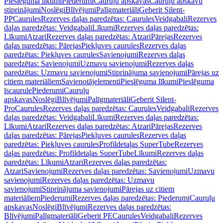
Pieslēguma līkumi
Piederumi
Cauruļu apskavas
Cauruļu apskavu
stiprinājumi
Noslēgi
Blīvējumi
Palīgmateriāli
Geberit Silent-
PP
Caurules
Rezerves daļas paredzētas: Caurules
Veidgabali
Rezerves
daļas paredzētas: Veidgabali
Līkumi
Rezerves daļas paredzētas:
Līkumi
Atzari
Rezerves daļas paredzētas: Atzari
Pārejas
Rezerves
daļas paredzētas: Pārejas
Piekļuves caurules
Rezerves daļas
paredzētas: Piekļuves caurules
Savienojumi
Rezerves daļas
paredzētas: Savienojumi
Uzmavu savienojumi
Rezerves daļas
paredzētas: Uzmavu savienojumi
Stiprinājuma savienojumi
Pārejas uz
citiem materiāliem
Savienotājelementi
Pieslēguma līkumi
Pieslēguma
īscaurule
Piederumi
Cauruļu
apskavas
Noslēgi
Blīvējumi
Palīgmateriāli
Geberit Silent-
Pro
Caurules
Rezerves daļas paredzētas: Caurules
Veidgabali
Rezerves
daļas paredzētas: Veidgabali
Līkumi
Rezerves daļas paredzētas:
Līkumi
Atzari
Rezerves daļas paredzētas: Atzari
Pārejas
Rezerves
daļas paredzētas: Pārejas
Piekļuves caurules
Rezerves daļas
paredzētas: Piekļuves caurules
Profildetaļas SuperTube
Rezerves
daļas paredzētas: Profildetaļas SuperTube
Līkumi
Rezerves daļas
paredzētas: Līkumi
Atzari
Rezerves daļas paredzētas:
Atzari
Savienojumi
Rezerves daļas paredzētas: Savienojumi
Uzmavu
savienojumi
Rezerves daļas paredzētas: Uzmavu
savienojumi
Stiprinājuma savienojumi
Pārejas uz citiem
materiāliem
Piederumi
Rezerves daļas paredzētas: Piederumi
Cauruļu
apskavas
Noslēgi
Blīvējumi
Rezerves daļas paredzētas:
Blīvējumi
Palīgmateriāli
Geberit PE
Caurules
Veidgabali
Rezerves