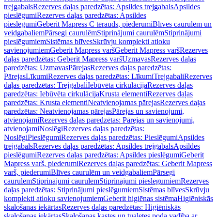
trejgabals
Rezerves daļas paredzētas: Apsildes trejgabals
Apsildes
pieslēgumi
Rezerves daļas paredzētas: Apsildes
pieslēgumi
Geberit Mapress C tērauds, piederumi
Blīves caurulēm un
veidgabaliem
Pārsegi caurulēm
Stiprinājumi caurulēm
Stiprinājumi
pieslēgumiem
Sistēmas blīves
Skrūvju komplekti atloku
savienojumiem
Geberit Mapress varš
Geberit Mapress varš
Rezerves
daļas paredzētas: Geberit Mapress varš
Uzmavas
Rezerves daļas
paredzētas: Uzmavas
Pārejas
Rezerves daļas paredzētas:
Pārejas
Līkumi
Rezerves daļas paredzētas: Līkumi
Trejgabali
Rezerves
daļas paredzētas: Trejgabali
Iebūvēta cirkulācija
Rezerves daļas
paredzētas: Iebūvēta cirkulācija
Krusta elementi
Rezerves daļas
paredzētas: Krusta elementi
Neatvienojamas pārejas
Rezerves daļas
paredzētas: Neatvienojamas pārejas
Pārejas un savienojumi,
atvienojami
Rezerves daļas paredzētas: Pārejas un savienojumi,
atvienojami
Noslēgi
Rezerves daļas paredzētas:
Noslēgi
Pieslēgumi
Rezerves daļas paredzētas: Pieslēgumi
Apsildes
trejgabals
Rezerves daļas paredzētas: Apsildes trejgabals
Apsildes
pieslēgumi
Rezerves daļas paredzētas: Apsildes pieslēgumi
Geberit
Mapress varš, piederumi
Rezerves daļas paredzētas: Geberit Mapress
varš, piederumi
Blīves caurulēm un veidgabaliem
Pārsegi
caurulēm
Stiprinājumi caurulēm
Stiprinājumi pieslēgumiem
Rezerves
daļas paredzētas: Stiprinājumi pieslēgumiem
Sistēmas blīves
Skrūvju
komplekti atloku savienojumiem
Geberit higiēnas sistēma
Higiēniskās
skalošanas iekārtas
Rezerves daļas paredzētas: Higiēniskās
skalošanas iekārtas
Skalošanas kastes un tualetes poda vadība ar