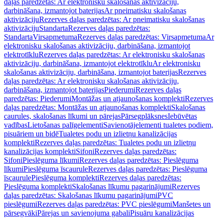
daļas paredzētas: Ar elektronisku skalošanas aktivizāciju,
darbināšana, izmantojot baterijas
Ar pneimatisku skalošanas
aktivizāciju
Rezerves daļas paredzētas: Ar pneimatisku skalošanas
aktivizāciju
Standarta
Rezerves daļas paredzētas:
Standarta
Virsapmetuma
Rezerves daļas paredzētas: Virsapmetuma
Ar
elektronisku skalošanas aktivizāciju, darbināšana, izmantojot
elektrotīklu
Rezerves daļas paredzētas: Ar elektronisku skalošanas
aktivizāciju, darbināšana, izmantojot elektrotīklu
Ar elektronisku
skalošanas aktivizāciju, darbināšana, izmantojot baterijas
Rezerves
daļas paredzētas: Ar elektronisku skalošanas aktivizāciju,
darbināšana, izmantojot baterijas
Piederumi
Rezerves daļas
paredzētas: Piederumi
Montāžas un atjaunošanas komplekti
Rezerves
daļas paredzētas: Montāžas un atjaunošanas komplekti
Skalošanas
caurules, skalošanas līkumi un pārejas
Pārsegplāksnes
Iebūvētas
vadības
Lietošanas palīgelementi
Savienotājelementi tualetes podiem,
pisuāriem un bidē
Tualetes podu un izlietņu kanalizācijas
komplekti
Rezerves daļas paredzētas: Tualetes podu un izlietņu
kanalizācijas komplekti
Sifoni
Rezerves daļas paredzētas:
Sifoni
Pieslēguma līkumi
Rezerves daļas paredzētas: Pieslēguma
līkumi
Pieslēguma īscaurule
Rezerves daļas paredzētas: Pieslēguma
īscaurule
Pieslēguma komplekti
Rezerves daļas paredzētas:
Pieslēguma komplekti
Skalošanas līkumu pagarinājumi
Rezerves
daļas paredzētas: Skalošanas līkumu pagarinājumi
PVC
pieslēgumi
Rezerves daļas paredzētas: PVC pieslēgumi
Manšetes un
pārsegvāki
Pārejas un savienojuma gabali
Pisuāru kanalizācijas