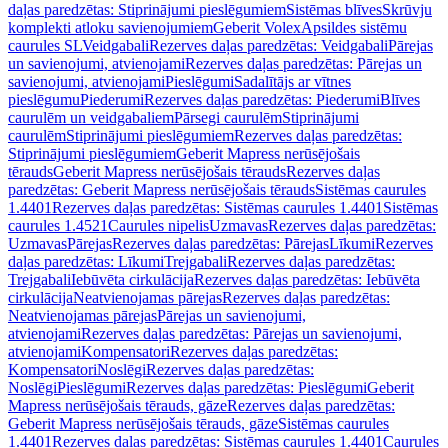
daļas paredzētas: Stiprinājumi pieslēgumiem
Sistēmas blīves
Skrūvju
komplekti atloku savienojumiem
Geberit Volex
Apsildes sistēmu
caurules SL
Veidgabali
Rezerves daļas paredzētas: Veidgabali
Pārejas
un savienojumi, atvienojami
Rezerves daļas paredzētas: Pārejas un
savienojumi, atvienojami
Pieslēgumi
Sadalītājs ar vītnes
pieslēgumu
Piederumi
Rezerves daļas paredzētas: Piederumi
Blīves
caurulēm un veidgabaliem
Pārsegi caurulēm
Stiprinājumi
caurulēm
Stiprinājumi pieslēgumiem
Rezerves daļas paredzētas:
Stiprinājumi pieslēgumiem
Geberit Mapress nerūsējošais
tērauds
Geberit Mapress nerūsējošais tērauds
Rezerves daļas
paredzētas: Geberit Mapress nerūsējošais tērauds
Sistēmas caurules
1.4401
Rezerves daļas paredzētas: Sistēmas caurules 1.4401
Sistēmas
caurules 1.4521
Caurules nipelis
Uzmavas
Rezerves daļas paredzētas:
Uzmavas
Pārejas
Rezerves daļas paredzētas: Pārejas
Līkumi
Rezerves
daļas paredzētas: Līkumi
Trejgabali
Rezerves daļas paredzētas:
Trejgabali
Iebūvēta cirkulācija
Rezerves daļas paredzētas: Iebūvēta
cirkulācija
Neatvienojamas pārejas
Rezerves daļas paredzētas:
Neatvienojamas pārejas
Pārejas un savienojumi,
atvienojami
Rezerves daļas paredzētas: Pārejas un savienojumi,
atvienojami
Kompensatori
Rezerves daļas paredzētas:
Kompensatori
Noslēgi
Rezerves daļas paredzētas:
Noslēgi
Pieslēgumi
Rezerves daļas paredzētas: Pieslēgumi
Geberit
Mapress nerūsējošais tērauds, gāze
Rezerves daļas paredzētas:
Geberit Mapress nerūsējošais tērauds, gāze
Sistēmas caurules
1.4401
Rezerves daļas paredzētas: Sistēmas caurules 1.4401
Caurules