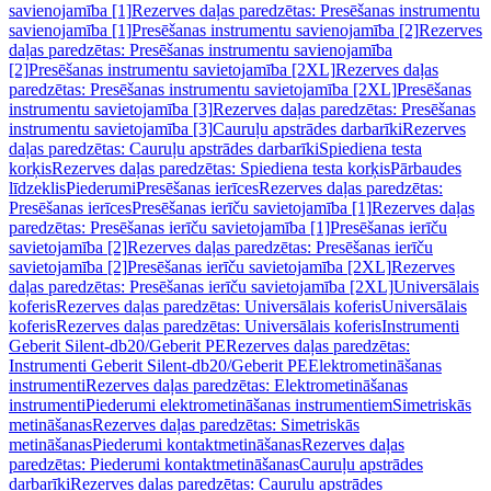
savienojamība [1]
Rezerves daļas paredzētas: Presēšanas instrumentu
savienojamība [1]
Presēšanas instrumentu savienojamība [2]
Rezerves
daļas paredzētas: Presēšanas instrumentu savienojamība
[2]
Presēšanas instrumentu savietojamība [2XL]
Rezerves daļas
paredzētas: Presēšanas instrumentu savietojamība [2XL]
Presēšanas
instrumentu savietojamība [3]
Rezerves daļas paredzētas: Presēšanas
instrumentu savietojamība [3]
Cauruļu apstrādes darbarīki
Rezerves
daļas paredzētas: Cauruļu apstrādes darbarīki
Spiediena testa
korķis
Rezerves daļas paredzētas: Spiediena testa korķis
Pārbaudes
līdzeklis
Piederumi
Presēšanas ierīces
Rezerves daļas paredzētas:
Presēšanas ierīces
Presēšanas ierīču savietojamība [1]
Rezerves daļas
paredzētas: Presēšanas ierīču savietojamība [1]
Presēšanas ierīču
savietojamība [2]
Rezerves daļas paredzētas: Presēšanas ierīču
savietojamība [2]
Presēšanas ierīču savietojamība [2XL]
Rezerves
daļas paredzētas: Presēšanas ierīču savietojamība [2XL]
Universālais
koferis
Rezerves daļas paredzētas: Universālais koferis
Universālais
koferis
Rezerves daļas paredzētas: Universālais koferis
Instrumenti
Geberit Silent-db20/Geberit PE
Rezerves daļas paredzētas:
Instrumenti Geberit Silent-db20/Geberit PE
Elektrometināšanas
instrumenti
Rezerves daļas paredzētas: Elektrometināšanas
instrumenti
Piederumi elektrometināšanas instrumentiem
Simetriskās
metināšanas
Rezerves daļas paredzētas: Simetriskās
metināšanas
Piederumi kontaktmetināšanas
Rezerves daļas
paredzētas: Piederumi kontaktmetināšanas
Cauruļu apstrādes
darbarīki
Rezerves daļas paredzētas: Cauruļu apstrādes