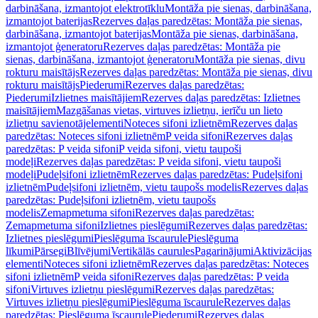
darbināšana, izmantojot elektrotīklu
Montāža pie sienas, darbināšana,
izmantojot baterijas
Rezerves daļas paredzētas: Montāža pie sienas,
darbināšana, izmantojot baterijas
Montāža pie sienas, darbināšana,
izmantojot ģeneratoru
Rezerves daļas paredzētas: Montāža pie
sienas, darbināšana, izmantojot ģeneratoru
Montāža pie sienas, divu
rokturu maisītājs
Rezerves daļas paredzētas: Montāža pie sienas, divu
rokturu maisītājs
Piederumi
Rezerves daļas paredzētas:
Piederumi
Izlietnes maisītājiem
Rezerves daļas paredzētas: Izlietnes
maisītājiem
Mazgāšanas vietas, virtuves izlietņu, ierīču un lieto
izlietņu savienotājelementi
Noteces sifoni izlietnēm
Rezerves daļas
paredzētas: Noteces sifoni izlietnēm
P veida sifoni
Rezerves daļas
paredzētas: P veida sifoni
P veida sifoni, vietu taupoši
modeļi
Rezerves daļas paredzētas: P veida sifoni, vietu taupoši
modeļi
Pudeļsifoni izlietnēm
Rezerves daļas paredzētas: Pudeļsifoni
izlietnēm
Pudeļsifoni izlietnēm, vietu taupošs modelis
Rezerves daļas
paredzētas: Pudeļsifoni izlietnēm, vietu taupošs
modelis
Zemapmetuma sifoni
Rezerves daļas paredzētas:
Zemapmetuma sifoni
Izlietnes pieslēgumi
Rezerves daļas paredzētas:
Izlietnes pieslēgumi
Pieslēguma īscaurule
Pieslēguma
līkumi
Pārsegi
Blīvējumi
Vertikālās caurules
Pagarinājumi
Aktivizācijas
elementi
Noteces sifoni izlietnēm
Rezerves daļas paredzētas: Noteces
sifoni izlietnēm
P veida sifoni
Rezerves daļas paredzētas: P veida
sifoni
Virtuves izlietņu pieslēgumi
Rezerves daļas paredzētas:
Virtuves izlietņu pieslēgumi
Pieslēguma īscaurule
Rezerves daļas
paredzētas: Pieslēguma īscaurule
Piederumi
Rezerves daļas