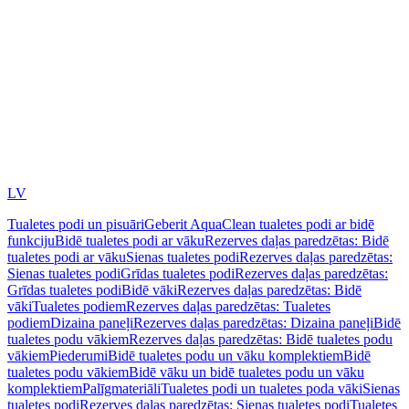
LV
Tualetes podi un pisuāri
Geberit AquaClean tualetes podi ar bidē
funkciju
Bidē tualetes podi ar vāku
Rezerves daļas paredzētas: Bidē
tualetes podi ar vāku
Sienas tualetes podi
Rezerves daļas paredzētas:
Sienas tualetes podi
Grīdas tualetes podi
Rezerves daļas paredzētas:
Grīdas tualetes podi
Bidē vāki
Rezerves daļas paredzētas: Bidē
vāki
Tualetes podiem
Rezerves daļas paredzētas: Tualetes
podiem
Dizaina paneļi
Rezerves daļas paredzētas: Dizaina paneļi
Bidē
tualetes podu vākiem
Rezerves daļas paredzētas: Bidē tualetes podu
vākiem
Piederumi
Bidē tualetes podu un vāku komplektiem
Bidē
tualetes podu vākiem
Bidē vāku un bidē tualetes podu un vāku
komplektiem
Palīgmateriāli
Tualetes podi un tualetes poda vāki
Sienas
tualetes podi
Rezerves daļas paredzētas: Sienas tualetes podi
Tualetes