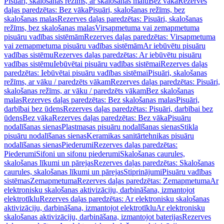
Pisuāri, skalošanas režīms, ar skalošanas malu
Bez vāka
Rezerves
daļas paredzētas: Bez vāka
Pisuāri, skalošanas režīms, bez
skalošanas malas
Rezerves daļas paredzētas: Pisuāri, skalošanas
režīms, bez skalošanas malas
Virsapmetuma vai zemapmetuma
pisuāru vadības sistēmām
Rezerves daļas paredzētas: Virsapmetuma
vai zemapmetuma pisuāru vadības sistēmām
Ar iebūvētu pisuāru
vadības sistēmu
Rezerves daļas paredzētas: Ar iebūvētu pisuāru
vadības sistēmu
Iebūvētai pisuāru vadības sistēmai
Rezerves daļas
paredzētas: Iebūvētai pisuāru vadības sistēmai
Pisuāri, skalošanas
režīms, ar vāku / paredzēts vākam
Rezerves daļas paredzētas: Pisuāri,
skalošanas režīms, ar vāku / paredzēts vākam
Bez skalošanas
malas
Rezerves daļas paredzētas: Bez skalošanas malas
Pisuāri,
darbībai bez ūdens
Rezerves daļas paredzētas: Pisuāri, darbībai bez
ūdens
Bez vāka
Rezerves daļas paredzētas: Bez vāka
Pisuāru
nodalīšanas sienas
Plastmasas pisuāru nodalīšanas sienas
Stikla
pisuāru nodalīšanas sienas
Keramikas sanitārtehnikas pisuāru
nodalīšanas sienas
Piederumi
Rezerves daļas paredzētas:
Piederumi
Sifoni un sifonu piederumi
Skalošanas caurules,
skalošanas līkumi un pārejas
Rezerves daļas paredzētas: Skalošanas
caurules, skalošanas līkumi un pārejas
Stiprinājumi
Pisuāru vadības
sistēmas
Zemapmetuma
Rezerves daļas paredzētas: Zemapmetuma
Ar
elektronisku skalošanas aktivizāciju, darbināšana, izmantojot
elektrotīklu
Rezerves daļas paredzētas: Ar elektronisku skalošanas
aktivizāciju, darbināšana, izmantojot elektrotīklu
Ar elektronisku
skalošanas aktivizāciju, darbināšana, izmantojot baterijas
Rezerves