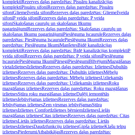
komplekti
Rezerves daļas paredzētas: Pisuāru kanalizācijas
komplekti
Pisuāru sifoni
Rezerves daļas paredzētas: Pisuāru
sifoni
Gliemežveida sifoni
Rezerves daļas paredzētas: Gliemežveida
sifoni
P veida sifoni
Rezerves daļas paredzētas: P veida
sifoni
Skalošanas cauruļu un skalošanas līkumu
pagarinājumi
Rezerves daļas paredzētas: Skalošanas cauruļu un
skalošanas līkumu pagarinājumi
Pieslēguma īscaurule
Rezerves daļas
paredzētas: Pieslēguma īscaurule
Pieslēguma līkumi
Rezerves daļas
paredzētas: Pieslēguma līkumi
Manšetes
Bidē kanalizācijas
komplekti
Rezerves daļas paredzētas: Bidē kanalizācijas komplekti
P
veida sifoni
Rezerves daļas paredzētas: P veida sifoni
Pieslēguma
īscaurule
Pieslēguma līkumi
Pārsegi
Pieslēgumi
Blīvējumi
Mazgāšanas
vieta
Izlietnes
Izlietnes
Rezerves daļas paredzētas: Izlietnes
Dubultās
izlietnes
Rezerves daļas paredzētas: Dubultās izlietnes
Mēbeļu
izlietnes
Rezerves daļas paredzētas: Mēbeļu izlietnes
Uzliekamās
izlietnes
Rezerves daļas paredzētas: Uzliekamās izlietnes
Roku
mazgāšanas izlietnes
Rezerves daļas paredzētas: Roku mazgāšanas
izlietnes
Stūra roku mazgāšanas izlietne
Daļēji iemontētās
izlietnes
Iebūvējamas izlietnes
Rezerves daļas paredzētas:
Iebūvējamas izlietnes
Zem virsmas iebūvējamas
Stūra
izlietnes
Izlietnes Comfort
Izlietnes bērniem
Izlietnes
Lielās
mazgāšanas izlietnes
Citas izlietnes
Rezerves daļas paredzētas: Citas
izlietnes
Lietās izlietnes
Rezerves daļas paredzētas: Lietās
izlietnes
Izlietnes
Daudzfunkciju izlietnes
Ģipša izlietne
Klašu telpu
izlietnes
Piederumi
Atbalstkājas
Rezerves daļas paredzētas: