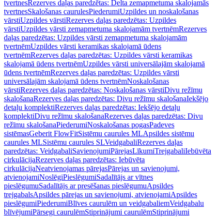
tvertnes
Rezerves daļas paredzētas: Delta zemapmetuma skalojamās
tvertnes
Skalošanas caurules
Piederumi
Uzpildes un noskalošanas
vārsti
Uzpildes vārsti
Rezerves daļas paredzētas: Uzpildes
vārsti
Uzpildes vārsti zemapmetuma skalojamām tvertnēm
Rezerves
daļas paredzētas: Uzpildes vārsti zemapmetuma skalojamām
tvertnēm
Uzpildes vārsti keramikas skalojamā ūdens
tvertnēm
Rezerves daļas paredzētas: Uzpildes vārsti keramikas
skalojamā ūdens tvertnēm
Uzpildes vārsti universālajām skalojamā
ūdens tvertnēm
Rezerves daļas paredzētas: Uzpildes vārsti
universālajām skalojamā ūdens tvertnēm
Noskalošanas
vārsti
Rezerves daļas paredzētas: Noskalošanas vārsti
Divu režīmu
skalošana
Rezerves daļas paredzētas: Divu režīmu skalošana
Iekšējo
detaļu komplekti
Rezerves daļas paredzētas: Iekšējo detaļu
komplekti
Divu režīmu skalošana
Rezerves daļas paredzētas: Divu
režīmu skalošana
Piederumi
Noskalošanas pogas
Padeves
sistēmas
Geberit FlowFit
Sistēmu caurules ML
Apsildes sistēmu
caurules ML
Sistēmu caurules SL
Veidgabali
Rezerves daļas
paredzētas: Veidgabali
Savienojumi
Pārejas
Līkumi
Trejgabali
Iebūvēta
cirkulācija
Rezerves daļas paredzētas: Iebūvēta
cirkulācija
Neatvienojamas pārejas
Pārejas un savienojumi,
atvienojami
Noslēgi
Pieslēgumi
Sadalītājs ar vītnes
pieslēgumu
Sadalītājs ar presēšanas pieslēgumu
Apsildes
trejgabals
Apsildes pārejas un savienojumi, atvienojami
Apsildes
pieslēgumi
Piederumi
Blīves caurulēm un veidgabaliem
Veidgabalu
blīvējumi
Pārsegi caurulēm
Stiprinājumi caurulēm
Stiprinājumi