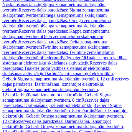
Noskalošanas taustiņi
Sigma zemapmetuma skalojamām
tvertnēm
Rezerves daļas paredzētas: Sigma zemapmetuma
skalojamām tvertnēm
Omega zemapmetuma skalojamām
tvertnēm
Rezerves daļas paredzētas: Omega zemapmetuma
skalojamām tvertnēm
Kappa zemapmetuma skalojamām
tvertnēm
Rezerves daļas paredzētas: Kappa zemapmetuma
skalojamām tvertnēm
Delta zemapmetuma skalojamām
tvertnēm
Rezerves daļas paredzētas: Delta zemapmetuma
skalojamām tvertnēm
Twinline zemapmetuma skalojamām
tvertnēm
Rezerves daļas paredzētas: Twinline zemapmetuma
skalojamām tvertnēm
Piederumi
Palīgmateriāli
Tualetes podu vadības
sistēmas ar elektronisku skalošanas aktivizāciju
Rezerves daļas
paredzētas: Tualetes podu vadības sistēmas ar elektronisku
skalošanas aktivizāciju
Darbināšanai, izmantojot elektrotīklu,
Geberit Sigma zemapmetuma skalojamām tvertnēm, 12 cm
Rezerves
daļas paredzētas: Darbināšanai, izmantojot elektrotīklu,
Geberit Sigma zemapmetuma skalojamām tvertnēm,
12 cm
Darbināšanai, izmantojot elektrotīklu, Geberit Sigma
zemapmetuma skalojamām tvertnēm, 8 cm
Rezerves daļas
paredzētas: Darbināšanai, izmantojot elektrotīklu, Geberit Sigma
zemapmetuma skalojamām tvertnēm, 8 cm
Darbināšanai, izmantojot
elektrotīklu, Geberit Omega zemapmetuma skalojamām tvertnēm,
12 cm
Rezerves daļas paredzētas: Darbināšanai, izmantojot
elektrotīklu, Geberit Omega zemapmetuma skalojamām tvertnēm,
12 cm
Darbināšanai, izmantojot baterijas, Geberit Sigma