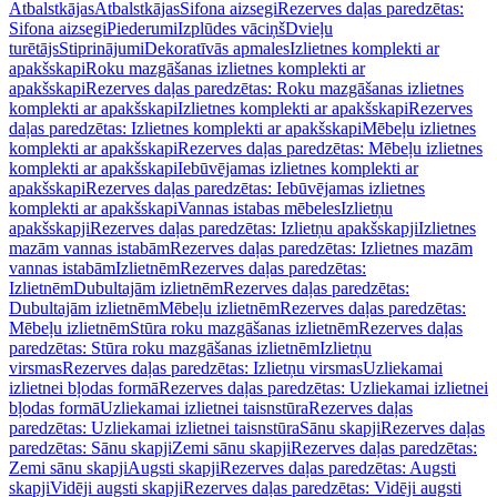
Atbalstkājas
Atbalstkājas
Sifona aizsegi
Rezerves daļas paredzētas:
Sifona aizsegi
Piederumi
Izplūdes vāciņš
Dvieļu
turētājs
Stiprinājumi
Dekoratīvās apmales
Izlietnes komplekti ar
apakšskapi
Roku mazgāšanas izlietnes komplekti ar
apakšskapi
Rezerves daļas paredzētas: Roku mazgāšanas izlietnes
komplekti ar apakšskapi
Izlietnes komplekti ar apakšskapi
Rezerves
daļas paredzētas: Izlietnes komplekti ar apakšskapi
Mēbeļu izlietnes
komplekti ar apakšskapi
Rezerves daļas paredzētas: Mēbeļu izlietnes
komplekti ar apakšskapi
Iebūvējamas izlietnes komplekti ar
apakšskapi
Rezerves daļas paredzētas: Iebūvējamas izlietnes
komplekti ar apakšskapi
Vannas istabas mēbeles
Izlietņu
apakšskapji
Rezerves daļas paredzētas: Izlietņu apakšskapji
Izlietnes
mazām vannas istabām
Rezerves daļas paredzētas: Izlietnes mazām
vannas istabām
Izlietnēm
Rezerves daļas paredzētas:
Izlietnēm
Dubultajām izlietnēm
Rezerves daļas paredzētas:
Dubultajām izlietnēm
Mēbeļu izlietnēm
Rezerves daļas paredzētas:
Mēbeļu izlietnēm
Stūra roku mazgāšanas izlietnēm
Rezerves daļas
paredzētas: Stūra roku mazgāšanas izlietnēm
Izlietņu
virsmas
Rezerves daļas paredzētas: Izlietņu virsmas
Uzliekamai
izlietnei bļodas formā
Rezerves daļas paredzētas: Uzliekamai izlietnei
bļodas formā
Uzliekamai izlietnei taisnstūra
Rezerves daļas
paredzētas: Uzliekamai izlietnei taisnstūra
Sānu skapji
Rezerves daļas
paredzētas: Sānu skapji
Zemi sānu skapji
Rezerves daļas paredzētas:
Zemi sānu skapji
Augsti skapji
Rezerves daļas paredzētas: Augsti
skapji
Vidēji augsti skapji
Rezerves daļas paredzētas: Vidēji augsti