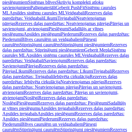
pieslēgumiem
Sistēmas blīves
Skrūvju komplekti atloku
savienojumiem
Palīgmateriāli
Geberit PushFit
Sistēmu caurules
ML
Apsildes sistēmu caurules ML
Veidgabali
Rezerves daļas
paredzētas: Veidgabali
Līkumi
Trejgabali
Neatvienojamas
pārejas
Rezerves daļas paredzētas: Neatvienojamas pārejas
Pārejas un
savienojumi, atvienojami
Pieslēgumi
Sadalītājs ar vītnes
pieslēgumu
Apsildes pieslēgumi
Piederumi
Rezerves daļas paredzētas:
Piederumi
Blīves caurulēm un veidgabaliem
Pārsegi
caurulēm
Stiprinājumi caurulēm
Stiprinājumi pieslēgumiem
Rezerves
daļas paredzētas: Stiprinājumi pieslēgumiem
Geberit Mepla
Sistēmu
caurules ML
Apsildes sistēmu caurules ML
Veidgabali
Rezerves daļas
paredzētas: Veidgabali
Savienojumi
Rezerves daļas paredzētas:
Savienojumi
Pārejas
Rezerves daļas paredzētas:
Pārejas
Līkumi
Rezerves daļas paredzētas: Līkumi
Trejgabali
Rezerves
daļas paredzētas: Trejgabali
Iebūvēta cirkulācija
Rezerves daļas
paredzētas: Iebūvēta cirkulācija
Neatvienojamas pārejas
Rezerves
daļas paredzētas: Neatvienojamas pārejas
Pārejas un savienojumi,
atvienojami
Rezerves daļas paredzētas: Pārejas un savienojumi,
atvienojami
Noslēgi
Rezerves daļas paredzētas:
Noslēgi
Pieslēgumi
Rezerves daļas paredzētas: Pieslēgumi
Sadalītājs
ar vītnes pieslēgumu
Apsildes trejgabals
Rezerves daļas paredzētas:
Apsildes trejgabals
Apsildes pieslēgumi
Rezerves daļas paredzētas:
Apsildes pieslēgumi
Piederumi
Rezerves daļas paredzētas:
Piederumi
Blīves caurulēm un veidgabaliem
Pārsegi
caurulēm
Stiprinājumi caurulēm
Stiprinājumi pieslēgumiem
Rezerves