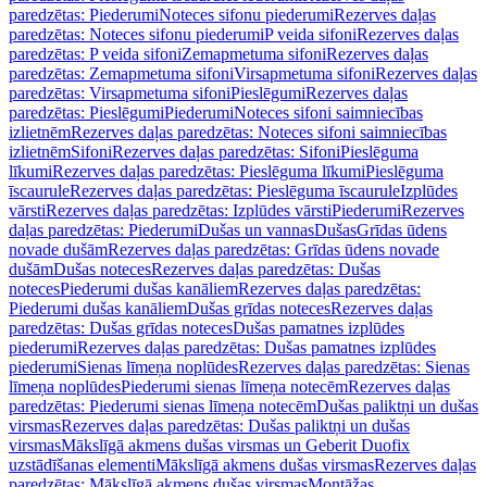
paredzētas: Piederumi
Noteces sifonu piederumi
Rezerves daļas
paredzētas: Noteces sifonu piederumi
P veida sifoni
Rezerves daļas
paredzētas: P veida sifoni
Zemapmetuma sifoni
Rezerves daļas
paredzētas: Zemapmetuma sifoni
Virsapmetuma sifoni
Rezerves daļas
paredzētas: Virsapmetuma sifoni
Pieslēgumi
Rezerves daļas
paredzētas: Pieslēgumi
Piederumi
Noteces sifoni saimniecības
izlietnēm
Rezerves daļas paredzētas: Noteces sifoni saimniecības
izlietnēm
Sifoni
Rezerves daļas paredzētas: Sifoni
Pieslēguma
līkumi
Rezerves daļas paredzētas: Pieslēguma līkumi
Pieslēguma
īscaurule
Rezerves daļas paredzētas: Pieslēguma īscaurule
Izplūdes
vārsti
Rezerves daļas paredzētas: Izplūdes vārsti
Piederumi
Rezerves
daļas paredzētas: Piederumi
Dušas un vannas
Dušas
Grīdas ūdens
novade dušām
Rezerves daļas paredzētas: Grīdas ūdens novade
dušām
Dušas noteces
Rezerves daļas paredzētas: Dušas
noteces
Piederumi dušas kanāliem
Rezerves daļas paredzētas:
Piederumi dušas kanāliem
Dušas grīdas noteces
Rezerves daļas
paredzētas: Dušas grīdas noteces
Dušas pamatnes izplūdes
piederumi
Rezerves daļas paredzētas: Dušas pamatnes izplūdes
piederumi
Sienas līmeņa noplūdes
Rezerves daļas paredzētas: Sienas
līmeņa noplūdes
Piederumi sienas līmeņa notecēm
Rezerves daļas
paredzētas: Piederumi sienas līmeņa notecēm
Dušas paliktņi un dušas
virsmas
Rezerves daļas paredzētas: Dušas paliktņi un dušas
virsmas
Mākslīgā akmens dušas virsmas un Geberit Duofix
uzstādīšanas elementi
Mākslīgā akmens dušas virsmas
Rezerves daļas
paredzētas: Mākslīgā akmens dušas virsmas
Montāžas