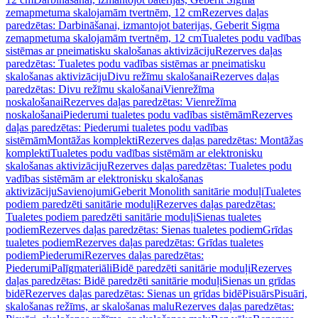
zemapmetuma skalojamām tvertnēm, 12 cm
Rezerves daļas
paredzētas: Darbināšanai, izmantojot baterijas, Geberit Sigma
zemapmetuma skalojamām tvertnēm, 12 cm
Tualetes podu vadības
sistēmas ar pneimatisku skalošanas aktivizāciju
Rezerves daļas
paredzētas: Tualetes podu vadības sistēmas ar pneimatisku
skalošanas aktivizāciju
Divu režīmu skalošanai
Rezerves daļas
paredzētas: Divu režīmu skalošanai
Vienrežīma
noskalošanai
Rezerves daļas paredzētas: Vienrežīma
noskalošanai
Piederumi tualetes podu vadības sistēmām
Rezerves
daļas paredzētas: Piederumi tualetes podu vadības
sistēmām
Montāžas komplekti
Rezerves daļas paredzētas: Montāžas
komplekti
Tualetes podu vadības sistēmām ar elektronisku
skalošanas aktivizāciju
Rezerves daļas paredzētas: Tualetes podu
vadības sistēmām ar elektronisku skalošanas
aktivizāciju
Savienojumi
Geberit Monolith sanitārie moduļi
Tualetes
podiem paredzēti sanitārie moduļi
Rezerves daļas paredzētas:
Tualetes podiem paredzēti sanitārie moduļi
Sienas tualetes
podiem
Rezerves daļas paredzētas: Sienas tualetes podiem
Grīdas
tualetes podiem
Rezerves daļas paredzētas: Grīdas tualetes
podiem
Piederumi
Rezerves daļas paredzētas:
Piederumi
Palīgmateriāli
Bidē paredzēti sanitārie moduļi
Rezerves
daļas paredzētas: Bidē paredzēti sanitārie moduļi
Sienas un grīdas
bidē
Rezerves daļas paredzētas: Sienas un grīdas bidē
Pisuārs
Pisuāri,
skalošanas režīms, ar skalošanas malu
Rezerves daļas paredzētas: