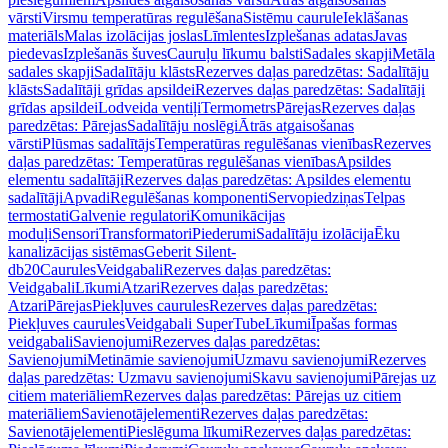
vārsti
Virsmu temperatūras regulēšana
Sistēmu caurule
Ieklāšanas
materiāls
Malas izolācijas joslas
Līmlentes
Izplešanas adatas
Javas
piedevas
Izplešanās šuves
Cauruļu līkumu balsti
Sadales skapji
Metāla
sadales skapji
Sadalītāju klāsts
Rezerves daļas paredzētas: Sadalītāju
klāsts
Sadalītāji grīdas apsildei
Rezerves daļas paredzētas: Sadalītāji
grīdas apsildei
Lodveida ventiļi
Termometrs
Pārejas
Rezerves daļas
paredzētas: Pārejas
Sadalītāju noslēgi
Ātrās atgaisošanas
vārsti
Plūsmas sadalītājs
Temperatūras regulēšanas vienības
Rezerves
daļas paredzētas: Temperatūras regulēšanas vienības
Apsildes
elementu sadalītāji
Rezerves daļas paredzētas: Apsildes elementu
sadalītāji
Apvadi
Regulēšanas komponenti
Servopiedziņas
Telpas
termostati
Galvenie regulatori
Komunikācijas
moduļi
Sensori
Transformatori
Piederumi
Sadalītāju izolācija
Ēku
kanalizācijas sistēmas
Geberit Silent-
db20
Caurules
Veidgabali
Rezerves daļas paredzētas:
Veidgabali
Līkumi
Atzari
Rezerves daļas paredzētas:
Atzari
Pārejas
Piekļuves caurules
Rezerves daļas paredzētas:
Piekļuves caurules
Veidgabali SuperTube
Līkumi
Īpašas formas
veidgabali
Savienojumi
Rezerves daļas paredzētas:
Savienojumi
Metināmie savienojumi
Uzmavu savienojumi
Rezerves
daļas paredzētas: Uzmavu savienojumi
Skavu savienojumi
Pārejas uz
citiem materiāliem
Rezerves daļas paredzētas: Pārejas uz citiem
materiāliem
Savienotājelementi
Rezerves daļas paredzētas:
Savienotājelementi
Pieslēguma līkumi
Rezerves daļas paredzētas: