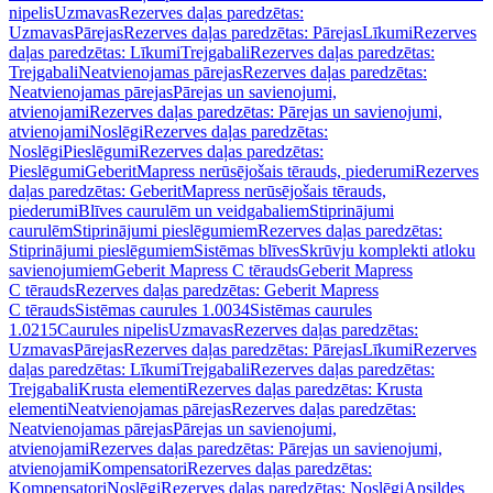
nipelis
Uzmavas
Rezerves daļas paredzētas:
Uzmavas
Pārejas
Rezerves daļas paredzētas: Pārejas
Līkumi
Rezerves
daļas paredzētas: Līkumi
Trejgabali
Rezerves daļas paredzētas:
Trejgabali
Neatvienojamas pārejas
Rezerves daļas paredzētas:
Neatvienojamas pārejas
Pārejas un savienojumi,
atvienojami
Rezerves daļas paredzētas: Pārejas un savienojumi,
atvienojami
Noslēgi
Rezerves daļas paredzētas:
Noslēgi
Pieslēgumi
Rezerves daļas paredzētas:
Pieslēgumi
GeberitMapress nerūsējošais tērauds, piederumi
Rezerves
daļas paredzētas: GeberitMapress nerūsējošais tērauds,
piederumi
Blīves caurulēm un veidgabaliem
Stiprinājumi
caurulēm
Stiprinājumi pieslēgumiem
Rezerves daļas paredzētas:
Stiprinājumi pieslēgumiem
Sistēmas blīves
Skrūvju komplekti atloku
savienojumiem
Geberit Mapress C tērauds
Geberit Mapress
C tērauds
Rezerves daļas paredzētas: Geberit Mapress
C tērauds
Sistēmas caurules 1.0034
Sistēmas caurules
1.0215
Caurules nipelis
Uzmavas
Rezerves daļas paredzētas:
Uzmavas
Pārejas
Rezerves daļas paredzētas: Pārejas
Līkumi
Rezerves
daļas paredzētas: Līkumi
Trejgabali
Rezerves daļas paredzētas:
Trejgabali
Krusta elementi
Rezerves daļas paredzētas: Krusta
elementi
Neatvienojamas pārejas
Rezerves daļas paredzētas:
Neatvienojamas pārejas
Pārejas un savienojumi,
atvienojami
Rezerves daļas paredzētas: Pārejas un savienojumi,
atvienojami
Kompensatori
Rezerves daļas paredzētas:
Kompensatori
Noslēgi
Rezerves daļas paredzētas: Noslēgi
Apsildes