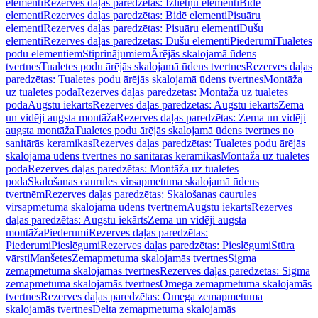
elementi
Rezerves daļas paredzētas: Izlietņu elementi
Bidē
elementi
Rezerves daļas paredzētas: Bidē elementi
Pisuāru
elementi
Rezerves daļas paredzētas: Pisuāru elementi
Dušu
elementi
Rezerves daļas paredzētas: Dušu elementi
Piederumi
Tualetes
podu elementiem
Stiprinājumiem
Ārējās skalojamā ūdens
tvertnes
Tualetes podu ārējās skalojamā ūdens tvertnes
Rezerves daļas
paredzētas: Tualetes podu ārējās skalojamā ūdens tvertnes
Montāža
uz tualetes poda
Rezerves daļas paredzētas: Montāža uz tualetes
poda
Augstu iekārts
Rezerves daļas paredzētas: Augstu iekārts
Zema
un vidēji augsta montāža
Rezerves daļas paredzētas: Zema un vidēji
augsta montāža
Tualetes podu ārējās skalojamā ūdens tvertnes no
sanitārās keramikas
Rezerves daļas paredzētas: Tualetes podu ārējās
skalojamā ūdens tvertnes no sanitārās keramikas
Montāža uz tualetes
poda
Rezerves daļas paredzētas: Montāža uz tualetes
poda
Skalošanas caurules virsapmetuma skalojamā ūdens
tvertnēm
Rezerves daļas paredzētas: Skalošanas caurules
virsapmetuma skalojamā ūdens tvertnēm
Augstu iekārts
Rezerves
daļas paredzētas: Augstu iekārts
Zema un vidēji augsta
montāža
Piederumi
Rezerves daļas paredzētas:
Piederumi
Pieslēgumi
Rezerves daļas paredzētas: Pieslēgumi
Stūra
vārsti
Manšetes
Zemapmetuma skalojamās tvertnes
Sigma
zemapmetuma skalojamās tvertnes
Rezerves daļas paredzētas: Sigma
zemapmetuma skalojamās tvertnes
Omega zemapmetuma skalojamās
tvertnes
Rezerves daļas paredzētas: Omega zemapmetuma
skalojamās tvertnes
Delta zemapmetuma skalojamās