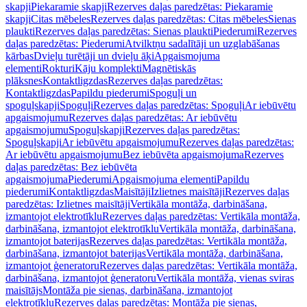
skapji
Piekaramie skapji
Rezerves daļas paredzētas: Piekaramie
skapji
Citas mēbeles
Rezerves daļas paredzētas: Citas mēbeles
Sienas
plaukti
Rezerves daļas paredzētas: Sienas plaukti
Piederumi
Rezerves
daļas paredzētas: Piederumi
Atvilktņu sadalītāji un uzglabāšanas
kārbas
Dvieļu turētāji un dvieļu āķi
Apgaismojuma
elementi
Rokturi
Kāju komplekti
Magnētiskās
plāksnes
Kontaktligzdas
Rezerves daļas paredzētas:
Kontaktligzdas
Papildu piederumi
Spoguļi un
spoguļskapji
Spoguļi
Rezerves daļas paredzētas: Spoguļi
Ar iebūvētu
apgaismojumu
Rezerves daļas paredzētas: Ar iebūvētu
apgaismojumu
Spoguļskapji
Rezerves daļas paredzētas:
Spoguļskapji
Ar iebūvētu apgaismojumu
Rezerves daļas paredzētas:
Ar iebūvētu apgaismojumu
Bez iebūvēta apgaismojuma
Rezerves
daļas paredzētas: Bez iebūvēta
apgaismojuma
Piederumi
Apgaismojuma elementi
Papildu
piederumi
Kontaktligzdas
Maisītāji
Izlietnes maisītāji
Rezerves daļas
paredzētas: Izlietnes maisītāji
Vertikāla montāža, darbināšana,
izmantojot elektrotīklu
Rezerves daļas paredzētas: Vertikāla montāža,
darbināšana, izmantojot elektrotīklu
Vertikāla montāža, darbināšana,
izmantojot baterijas
Rezerves daļas paredzētas: Vertikāla montāža,
darbināšana, izmantojot baterijas
Vertikāla montāža, darbināšana,
izmantojot ģeneratoru
Rezerves daļas paredzētas: Vertikāla montāža,
darbināšana, izmantojot ģeneratoru
Vertikāla montāža, vienas sviras
maisītājs
Montāža pie sienas, darbināšana, izmantojot
elektrotīklu
Rezerves daļas paredzētas: Montāža pie sienas,