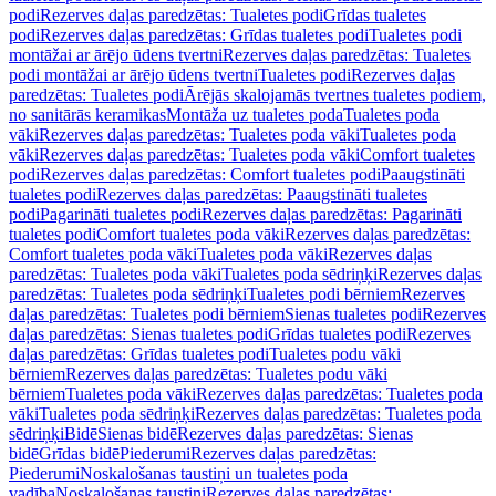
podi
Rezerves daļas paredzētas: Tualetes podi
Grīdas tualetes
podi
Rezerves daļas paredzētas: Grīdas tualetes podi
Tualetes podi
montāžai ar ārējo ūdens tvertni
Rezerves daļas paredzētas: Tualetes
podi montāžai ar ārējo ūdens tvertni
Tualetes podi
Rezerves daļas
paredzētas: Tualetes podi
Ārējās skalojamās tvertnes tualetes podiem,
no sanitārās keramikas
Montāža uz tualetes poda
Tualetes poda
vāki
Rezerves daļas paredzētas: Tualetes poda vāki
Tualetes poda
vāki
Rezerves daļas paredzētas: Tualetes poda vāki
Comfort tualetes
podi
Rezerves daļas paredzētas: Comfort tualetes podi
Paaugstināti
tualetes podi
Rezerves daļas paredzētas: Paaugstināti tualetes
podi
Pagarināti tualetes podi
Rezerves daļas paredzētas: Pagarināti
tualetes podi
Comfort tualetes poda vāki
Rezerves daļas paredzētas:
Comfort tualetes poda vāki
Tualetes poda vāki
Rezerves daļas
paredzētas: Tualetes poda vāki
Tualetes poda sēdriņķi
Rezerves daļas
paredzētas: Tualetes poda sēdriņķi
Tualetes podi bērniem
Rezerves
daļas paredzētas: Tualetes podi bērniem
Sienas tualetes podi
Rezerves
daļas paredzētas: Sienas tualetes podi
Grīdas tualetes podi
Rezerves
daļas paredzētas: Grīdas tualetes podi
Tualetes podu vāki
bērniem
Rezerves daļas paredzētas: Tualetes podu vāki
bērniem
Tualetes poda vāki
Rezerves daļas paredzētas: Tualetes poda
vāki
Tualetes poda sēdriņķi
Rezerves daļas paredzētas: Tualetes poda
sēdriņķi
Bidē
Sienas bidē
Rezerves daļas paredzētas: Sienas
bidē
Grīdas bidē
Piederumi
Rezerves daļas paredzētas:
Piederumi
Noskalošanas taustiņi un tualetes poda
vadība
Noskalošanas taustiņi
Rezerves daļas paredzētas: