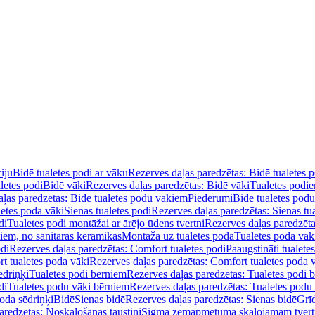
iju
Bidē tualetes podi ar vāku
Rezerves daļas paredzētas: Bidē tualetes 
letes podi
Bidē vāki
Rezerves daļas paredzētas: Bidē vāki
Tualetes podi
ļas paredzētas: Bidē tualetes podu vākiem
Piederumi
Bidē tualetes pod
letes poda vāki
Sienas tualetes podi
Rezerves daļas paredzētas: Sienas tu
di
Tualetes podi montāžai ar ārējo ūdens tvertni
Rezerves daļas paredzēta
diem, no sanitārās keramikas
Montāža uz tualetes poda
Tualetes poda vāk
odi
Rezerves daļas paredzētas: Comfort tualetes podi
Paaugstināti tualete
t tualetes poda vāki
Rezerves daļas paredzētas: Comfort tualetes poda 
ēdriņķi
Tualetes podi bērniem
Rezerves daļas paredzētas: Tualetes podi 
di
Tualetes podu vāki bērniem
Rezerves daļas paredzētas: Tualetes podu
oda sēdriņķi
Bidē
Sienas bidē
Rezerves daļas paredzētas: Sienas bidē
Grī
aredzētas: Noskalošanas taustiņi
Sigma zemapmetuma skalojamām tver