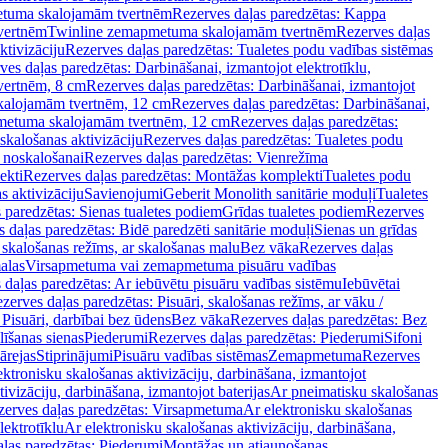
tuma skalojamām tvertnēm
Rezerves daļas paredzētas: Kappa
vertnēm
Twinline zemapmetuma skalojamām tvertnēm
Rezerves daļas
ktivizāciju
Rezerves daļas paredzētas: Tualetes podu vadības sistēmas
ves daļas paredzētas: Darbināšanai, izmantojot elektrotīklu,
vertnēm, 8 cm
Rezerves daļas paredzētas: Darbināšanai, izmantojot
skalojamām tvertnēm, 12 cm
Rezerves daļas paredzētas: Darbināšanai,
apmetuma skalojamām tvertnēm, 12 cm
Rezerves daļas paredzētas:
skalošanas aktivizāciju
Rezerves daļas paredzētas: Tualetes podu
 noskalošanai
Rezerves daļas paredzētas: Vienrežīma
ekti
Rezerves daļas paredzētas: Montāžas komplekti
Tualetes podu
s aktivizāciju
Savienojumi
Geberit Monolith sanitārie moduļi
Tualetes
 paredzētas: Sienas tualetes podiem
Grīdas tualetes podiem
Rezerves
 daļas paredzētas: Bidē paredzēti sanitārie moduļi
Sienas un grīdas
, skalošanas režīms, ar skalošanas malu
Bez vāka
Rezerves daļas
alas
Virsapmetuma vai zemapmetuma pisuāru vadības
 daļas paredzētas: Ar iebūvētu pisuāru vadības sistēmu
Iebūvētai
zerves daļas paredzētas: Pisuāri, skalošanas režīms, ar vāku /
 Pisuāri, darbībai bez ūdens
Bez vāka
Rezerves daļas paredzētas: Bez
līšanas sienas
Piederumi
Rezerves daļas paredzētas: Piederumi
Sifoni
ārejas
Stiprinājumi
Pisuāru vadības sistēmas
Zemapmetuma
Rezerves
ektronisku skalošanas aktivizāciju, darbināšana, izmantojot
ivizāciju, darbināšana, izmantojot baterijas
Ar pneimatisku skalošanas
zerves daļas paredzētas: Virsapmetuma
Ar elektronisku skalošanas
lektrotīklu
Ar elektronisku skalošanas aktivizāciju, darbināšana,
ļas paredzētas: Piederumi
Montāžas un atjaunošanas