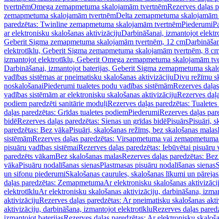
tvertnēm
Omega zemapmetuma skalojamām tvertnēm
Rezerves daļas 
zemapmetuma skalojamām tvertnēm
Delta zemapmetuma skalojamām 
paredzētas: Twinline zemapmetuma skalojamām tvertnēm
Piederumi
Pa
ar elektronisku skalošanas aktivizāciju
Darbināšanai, izmantojot elek
Geberit Sigma zemapmetuma skalojamām tvertnēm, 12 cm
Darbināšan
elektrotīklu, Geberit Sigma zemapmetuma skalojamām tvertnēm, 8 c
izmantojot elektrotīklu, Geberit Omega zemapmetuma skalojamām tv
Darbināšanai, izmantojot baterijas, Geberit Sigma zemapmetuma ska
vadības sistēmas ar pneimatisku skalošanas aktivizāciju
Divu režīmu s
noskalošanai
Piederumi tualetes podu vadības sistēmām
Rezerves daļas
vadības sistēmām ar elektronisku skalošanas aktivizāciju
Rezerves daļa
podiem paredzēti sanitārie moduļi
Rezerves daļas paredzētas: Tualetes
daļas paredzētas: Grīdas tualetes podiem
Piederumi
Rezerves daļas par
bidē
Rezerves daļas paredzētas: Sienas un grīdas bidē
Pisuārs
Pisuāri, 
paredzētas: Bez vāka
Pisuāri, skalošanas režīms, bez skalošanas malas
sistēmām
Rezerves daļas paredzētas: Virsapmetuma vai zemapmetuma 
pisuāru vadības sistēmai
Rezerves daļas paredzētas: Iebūvētai pisuāru 
paredzēts vākam
Bez skalošanas malas
Rezerves daļas paredzētas: Bez
vāka
Pisuāru nodalīšanas sienas
Plastmasas pisuāru nodalīšanas sienas
S
un sifonu piederumi
Skalošanas caurules, skalošanas līkumi un pārejas
daļas paredzētas: Zemapmetuma
Ar elektronisku skalošanas aktivizācij
elektrotīklu
Ar elektronisku skalošanas aktivizāciju, darbināšana, izman
aktivizāciju
Rezerves daļas paredzētas: Ar pneimatisku skalošanas akti
aktivizāciju, darbināšana, izmantojot elektrotīklu
Rezerves daļas paredz
izmantojot baterijas
Rezerves daļas paredzētas: Ar elektronisku skalošan