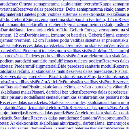
paredzētas: Omega zemapmetuma skalojamām tvertnēm
Kappa zemapme
tvertnēm
Rezerves daļas paredzētas: Delta zemapmetuma skalojamām t
līgmateriāli
Tualetes podu vadības sistēmas ar elektronisku skalošanas a
trotīklu, Geberit Sigma zemapmetuma skalojamām tvertnēm, 12 cm
Rezer
ai, izmantojot elektrotīklu, Geberit Sigma zemapmetuma skalojamām t
m
Darbināšanai, izmantojot elektrotīklu, Geberit Omega zemapmetuma 
ertnēm, 12 cm
Darbināšanai, izmantojot baterijas, Geberit Sigma zem
lojamām tvertnēm, 12 cm
Tualetes podu vadības sistēmas ar pneimatisku 
kalošanai
Rezerves daļas paredzētas: Divu režīmu skalošanai
Vienrežīma
 paredzētas: Piederumi tualetes podu vadības sistēmām
Montāžas kompl
s paredzētas: Tualetes podu vadības sistēmām ar elektronisku skalošana
 podiem paredzēti sanitārie moduļi
Sienas tualetes podiem
Rezerves daļas
edzētas: Piederumi
Palīgmateriāli
Bidē paredzēti sanitārie moduļi
Rezerves
skalošanas režīms, ar skalošanas malu
Rezerves daļas paredzētas: Pisuāri
Rezerves daļas paredzētas: Pisuāri, skalošanas režīms, bez skalošanas m
pisuāru vadības sistēmām
Ar iebūvētu pisuāru vadības sistēmu
Rezerves
vadības sistēmai
Pisuāri, skalošanas režīms, ar vāku / paredzēts vākam
Re
 skalošanas malas
Pisuāri, darbībai bez ūdens
Rezerves daļas paredzētas:
tikla pisuāru nodalīšanas sienas
Keramikas sanitārtehnikas pisuāru noda
Rezerves daļas paredzētas: Skalošanas caurules, skalošanas līkumi un p
u, darbināšana, izmantojot elektrotīklu
Rezerves daļas paredzētas: Ar el
tojot baterijas
Rezerves daļas paredzētas: Ar elektronisku skalošanas akt
vizāciju
Standarta
Rezerves daļas paredzētas: Standarta
Virsapmetuma
Re
ētas: Ar elektronisku skalošanas aktivizāciju, darbināšana, izmantojot e
as aktivizāciju, darbināšana, izmantojot baterijas
Piederumi
Rezerves da