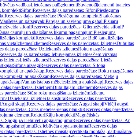
ebūvētas vadības
Lietošanas palīgelementi
Savienotājelementi tualetes
s komplekti
Sifoni
Rezerves daļas paredzētas: Sifoni
Pieslēguma
kti
Rezerves daļas paredzētas: Pieslēguma komplekti
Skalošanas
Manšetes un pārsegvāki
Pārejas un savienojuma gabali
Pisuāru
mežveida sifoni
Rezerves daļas paredzētas: Gliemežveida sifoni
P
šanas cauruļu un skalošanas līkumu pagarinājumi
Pieslēguma
izācijas komplekti
Rezerves daļas paredzētas: Bidē kanalizācijas
as vieta
Izlietnes
Izlietnes
Rezerves daļas paredzētas: Izlietnes
Dubultās
s daļas paredzētas: Uzliekamās izlietnes
Roku mazgāšanas
Rezerves daļas paredzētas: Iebūvējamas izlietnes
Zem virsmas
s izlietnes
Lietās izlietnes
Rezerves daļas paredzētas: Lietās
stkājas
Sifona aizsegi
Rezerves daļas paredzētas: Sifona
komplekti ar apakšskapi
Rezerves daļas paredzētas: Roku mazgāšanas
es komplekti ar apakšskapi
Rezerves daļas paredzētas: Mēbeļu
r apakšskapi
Vannas istabas mēbeles
Izlietņu apakšskapji
Rezerves daļas
daļas paredzētas: Izlietnēm
Dubultajām izlietnēm
Rezerves daļas
as paredzētas: Stūra roku mazgāšanas izlietnēm
Izlietņu
ormā
Uzliekamai izlietnei taisnstūra
Rezerves daļas paredzētas:
i
Augsti skapji
Rezerves daļas paredzētas: Augsti skapji
Vidēji augsti
as paredzētas: Citas mēbeles
Sienas plaukti
Rezerves daļas paredzētas:
ojuma elementi
Rokturi
Kāju komplekti
Magnētiskās
s: Spoguļi
Ar iebūvētu apgaismojumu
Rezerves daļas paredzētas: Ar
vētu apgaismojumu
Bez iebūvēta apgaismojuma
Rezerves daļas
s daļas paredzētas: Izlietnes maisītāji
Vertikāla montāža, darbināšana,
ntojot baterijas
Rezerves daļas paredzētas: Vertikāla montāža,