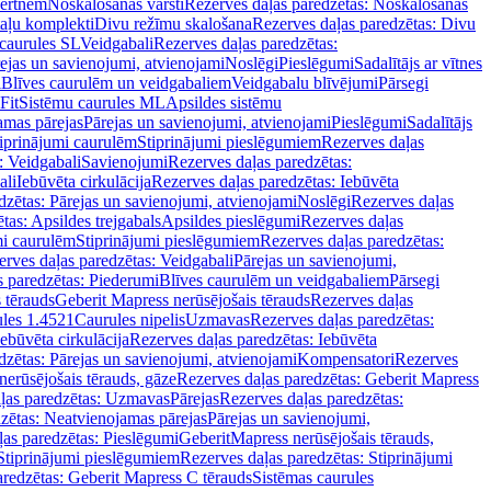
vertnēm
Noskalošanas vārsti
Rezerves daļas paredzētas: Noskalošanas
taļu komplekti
Divu režīmu skalošana
Rezerves daļas paredzētas: Divu
caurules SL
Veidgabali
Rezerves daļas paredzētas:
ejas un savienojumi, atvienojami
Noslēgi
Pieslēgumi
Sadalītājs ar vītnes
i
Blīves caurulēm un veidgabaliem
Veidgabalu blīvējumi
Pārsegi
Fit
Sistēmu caurules ML
Apsildes sistēmu
amas pārejas
Pārejas un savienojumi, atvienojami
Pieslēgumi
Sadalītājs
iprinājumi caurulēm
Stiprinājumi pieslēgumiem
Rezerves daļas
: Veidgabali
Savienojumi
Rezerves daļas paredzētas:
ali
Iebūvēta cirkulācija
Rezerves daļas paredzētas: Iebūvēta
dzētas: Pārejas un savienojumi, atvienojami
Noslēgi
Rezerves daļas
tas: Apsildes trejgabals
Apsildes pieslēgumi
Rezerves daļas
mi caurulēm
Stiprinājumi pieslēgumiem
Rezerves daļas paredzētas:
rves daļas paredzētas: Veidgabali
Pārejas un savienojumi,
s paredzētas: Piederumi
Blīves caurulēm un veidgabaliem
Pārsegi
 tērauds
Geberit Mapress nerūsējošais tērauds
Rezerves daļas
ules 1.4521
Caurules nipelis
Uzmavas
Rezerves daļas paredzētas:
Iebūvēta cirkulācija
Rezerves daļas paredzētas: Iebūvēta
dzētas: Pārejas un savienojumi, atvienojami
Kompensatori
Rezerves
nerūsējošais tērauds, gāze
Rezerves daļas paredzētas: Geberit Mapress
ļas paredzētas: Uzmavas
Pārejas
Rezerves daļas paredzētas:
zētas: Neatvienojamas pārejas
Pārejas un savienojumi,
ļas paredzētas: Pieslēgumi
GeberitMapress nerūsējošais tērauds,
Stiprinājumi pieslēgumiem
Rezerves daļas paredzētas: Stiprinājumi
aredzētas: Geberit Mapress C tērauds
Sistēmas caurules