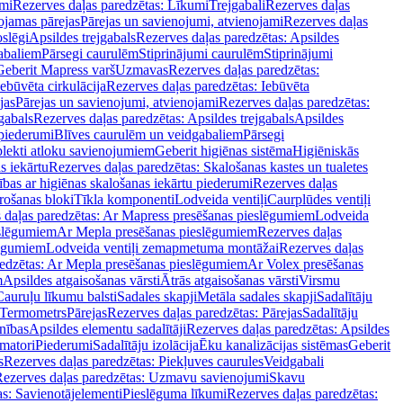
mi
Rezerves daļas paredzētas: Līkumi
Trejgabali
Rezerves daļas
ojamas pārejas
Pārejas un savienojumi, atvienojami
Rezerves daļas
slēgi
Apsildes trejgabals
Rezerves daļas paredzētas: Apsildes
abaliem
Pārsegi caurulēm
Stiprinājumi caurulēm
Stiprinājumi
Geberit Mapress varš
Uzmavas
Rezerves daļas paredzētas:
Iebūvēta cirkulācija
Rezerves daļas paredzētas: Iebūvēta
jas
Pārejas un savienojumi, atvienojami
Rezerves daļas paredzētas:
gabals
Rezerves daļas paredzētas: Apsildes trejgabals
Apsildes
 piederumi
Blīves caurulēm un veidgabaliem
Pārsegi
lekti atloku savienojumiem
Geberit higiēnas sistēma
Higiēniskās
s iekārtu
Rezerves daļas paredzētas: Skalošanas kastes un tualetes
ības ar higiēnas skalošanas iekārtu piederumi
Rezerves daļas
rošanas bloki
Tīkla komponenti
Lodveida ventiļi
Caurplūdes ventiļi
 daļas paredzētas: Ar Mapress presēšanas pieslēgumiem
Lodveida
eslēgumiem
Ar Mepla presēšanas pieslēgumiem
Rezerves daļas
lēgumiem
Lodveida ventiļi zemapmetuma montāžai
Rezerves daļas
redzētas: Ar Mepla presēšanas pieslēgumiem
Ar Volex presēšanas
m
Apsildes atgaisošanas vārsti
Ātrās atgaisošanas vārsti
Virsmu
Cauruļu līkumu balsti
Sadales skapji
Metāla sadales skapji
Sadalītāju
Termometrs
Pārejas
Rezerves daļas paredzētas: Pārejas
Sadalītāju
nības
Apsildes elementu sadalītāji
Rezerves daļas paredzētas: Apsildes
matori
Piederumi
Sadalītāju izolācija
Ēku kanalizācijas sistēmas
Geberit
s
Rezerves daļas paredzētas: Piekļuves caurules
Veidgabali
ezerves daļas paredzētas: Uzmavu savienojumi
Skavu
as: Savienotājelementi
Pieslēguma līkumi
Rezerves daļas paredzētas: