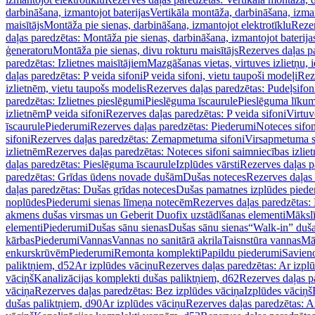
darbināšana, izmantojot baterijas
Vertikāla montāža, darbināšana, izma
maisītājs
Montāža pie sienas, darbināšana, izmantojot elektrotīklu
Rezer
daļas paredzētas: Montāža pie sienas, darbināšana, izmantojot baterija
ģeneratoru
Montāža pie sienas, divu rokturu maisītājs
Rezerves daļas pa
paredzētas: Izlietnes maisītājiem
Mazgāšanas vietas, virtuves izlietņu, i
daļas paredzētas: P veida sifoni
P veida sifoni, vietu taupoši modeļi
Reze
izlietnēm, vietu taupošs modelis
Rezerves daļas paredzētas: Pudeļsifoni
paredzētas: Izlietnes pieslēgumi
Pieslēguma īscaurule
Pieslēguma līkum
izlietnēm
P veida sifoni
Rezerves daļas paredzētas: P veida sifoni
Virtuv
īscaurule
Piederumi
Rezerves daļas paredzētas: Piederumi
Noteces sifo
sifoni
Rezerves daļas paredzētas: Zemapmetuma sifoni
Virsapmetuma s
izlietnēm
Rezerves daļas paredzētas: Noteces sifoni saimniecības izlie
daļas paredzētas: Pieslēguma īscaurule
Izplūdes vārsti
Rezerves daļas pa
paredzētas: Grīdas ūdens novade dušām
Dušas noteces
Rezerves daļas
daļas paredzētas: Dušas grīdas noteces
Dušas pamatnes izplūdes piede
noplūdes
Piederumi sienas līmeņa notecēm
Rezerves daļas paredzētas:
akmens dušas virsmas un Geberit Duofix uzstādīšanas elementi
Mākslī
elementi
Piederumi
Dušas sānu sienas
Dušas sānu sienas
“Walk-in” duša
kārbas
Piederumi
Vannas
Vannas no sanitārā akrila
Taisnstūra vannas
Mā
enkurskrūvēm
Piederumi
Remonta komplekti
Papildu piederumi
Savien
paliktņiem, d52
Ar izplūdes vāciņu
Rezerves daļas paredzētas: Ar izpl
vāciņš
Kanalizācijas komplekti dušas paliktņiem, d62
Rezerves daļas p
vāciņa
Rezerves daļas paredzētas: Bez izplūdes vāciņa
Izplūdes vāciņš
dušas paliktņiem, d90
Ar izplūdes vāciņu
Rezerves daļas paredzētas: A