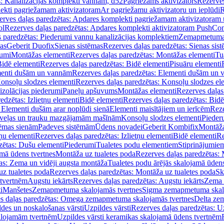
s: Kanalizācijas komplekti vannām, d52
Pagriežams aktivizators
Rezerves
lekti pagriežamam aktivizatoram
Ar pagriežamu aktivizatoru un ieplūdi
R
erves daļas paredzētas: Apdares komplekti pagriežamam aktivizatoram 
ol
Rezerves daļas paredzētas: Apdares komplekti aktivizatoram PushCon
s paredzētas: Piederumi vannu kanalizācijas komplektiem
Zemapmetuma c
mas
Geberit Duofix
Sienas sistēmas
Rezerves daļas paredzētas: Sienas sis
rumi
Montāžas elementi
Rezerves daļas paredzētas: Montāžas elementi
Tu
idē elementi
Rezerves daļas paredzētas: Bidē elementi
Pisuāru elementi
enti dušām un vannām
Rezerves daļas paredzētas: Elementi dušām un
onsoļu slodzes elementi
Rezerves daļas paredzētas: Konsoļu slodzes el
izolācijas piederumi
Paneļu apšuvums
Montāžas elementi
Rezerves daļas
edzētas: Izlietņu elementi
Bidē elementi
Rezerves daļas paredzētas: Bidē
 Elementi dušām arar noplūdi sienā
Elementi maisītājiem un ierīcēm
Reze
i veļas un trauku mazgājamām mašīnām
Konsoļu slodzes elementi
Pieder
tēmas sienām
Padeves sistēmām
Ūdens novadei
Geberit Kombifix
Montāža
tņu elementi
Rezerves daļas paredzētas: Izlietņu elementi
Bidē elementi
Re
zētas: Dušu elementi
Piederumi
Tualetes podu elementiem
Stiprinājumie
amā ūdens tvertnes
Montāža uz tualetes poda
Rezerves daļas paredzētas: 
as: Zema un vidēji augsta montāža
Tualetes podu ārējās skalojamā ūdens
z tualetes poda
Rezerves daļas paredzētas: Montāža uz tualetes poda
Sk
 tvertnēm
Augstu iekārts
Rezerves daļas paredzētas: Augstu iekārts
Zema 
i
Manšetes
Zemapmetuma skalojamās tvertnes
Sigma zemapmetuma skalo
s daļas paredzētas: Omega zemapmetuma skalojamās tvertnes
Delta ze
des un noskalošanas vārsti
Uzpildes vārsti
Rezerves daļas paredzētas: Uz
alojamām tvertnēm
Uzpildes vārsti keramikas skalojamā ūdens tvertnēm