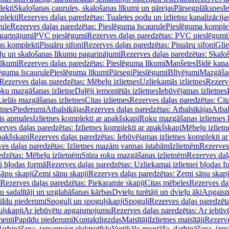
lekti
Skalošanas caurules, skalošanas līkumi un pārejas
Pārsegplāksnes
I
plekti
Rezerves daļas paredzētas: Tualetes podu un izlietņu kanalizācija
rule
Rezerves daļas paredzētas: Pieslēguma īscaurule
Pieslēguma komple
agarinājumi
PVC pieslēgumi
Rezerves daļas paredzētas: PVC pieslēgumi
jas komplekti
Pisuāru sifoni
Rezerves daļas paredzētas: Pisuāru sifoni
Glie
ļu un skalošanas līkumu pagarinājumi
Rezerves daļas paredzētas: Skalo
līkumi
Rezerves daļas paredzētas: Pieslēguma līkumi
Manšetes
Bidē kanal
ēguma īscaurule
Pieslēguma līkumi
Pārsegi
Pieslēgumi
Blīvējumi
Mazgāšan
Rezerves daļas paredzētas: Mēbeļu izlietnes
Uzliekamās izlietnes
Rezerve
oku mazgāšanas izlietne
Daļēji iemontētās izlietnes
Iebūvējamas izlietnes
Lielās mazgāšanas izlietnes
Citas izlietnes
Rezerves daļas paredzētas: Cita
etnes
Piederumi
Atbalstkājas
Rezerves daļas paredzētas: Atbalstkājas
Atbal
ās apmales
Izlietnes komplekti ar apakšskapi
Roku mazgāšanas izlietnes 
erves daļas paredzētas: Izlietnes komplekti ar apakšskapi
Mēbeļu izlietn
pakšskapi
Rezerves daļas paredzētas: Iebūvējamas izlietnes komplekti a
es daļas paredzētas: Izlietnes mazām vannas istabām
Izlietnēm
Rezerves 
edzētas: Mēbeļu izlietnēm
Stūra roku mazgāšanas izlietnēm
Rezerves daļ
ei bļodas formā
Rezerves daļas paredzētas: Uzliekamai izlietnei bļodas f
Sānu skapji
Zemi sānu skapji
Rezerves daļas paredzētas: Zemi sānu skapj
Rezerves daļas paredzētas: Piekaramie skapji
Citas mēbeles
Rezerves daļ
u sadalītāji un uzglabāšanas kārbas
Dvieļu turētāji un dvieļu āķi
Apgaism
ildu piederumi
Spoguļi un spoguļskapji
Spoguļi
Rezerves daļas paredzēta
uļskapji
Ar iebūvētu apgaismojumu
Rezerves daļas paredzētas: Ar iebū
enti
Papildu piederumi
Kontaktligzdas
Maisītāji
Izlietnes maisītāji
Rezerve
arbināšana, izmantojot elektrotīklu
Vertikāla montāža, darbināšana, izma