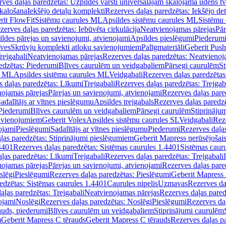
ves daļas paredzētas: Uzpildes vārsti universālajām skalojamā ūdens t
skalošana
Iekšējo detaļu komplekti
Rezerves daļas paredzētas: Iekšējo de
rit FlowFit
Sistēmu caurules ML
Apsildes sistēmu caurules ML
Sistēmu 
zerves daļas paredzētas: Iebūvēta cirkulācija
Neatvienojamas pārejas
Pār
ldes pārejas un savienojumi, atvienojami
Apsildes pieslēgumi
Piederum
īves
Skrūvju komplekti atloku savienojumiem
Palīgmateriāli
Geberit Push
rejgabali
Neatvienojamas pārejas
Rezerves daļas paredzētas: Neatvienoj
edzētas: Piederumi
Blīves caurulēm un veidgabaliem
Pārsegi caurulēm
St
s ML
Apsildes sistēmu caurules ML
Veidgabali
Rezerves daļas paredzētas
 daļas paredzētas: Līkumi
Trejgabali
Rezerves daļas paredzētas: Trejgab
nojamas pārejas
Pārejas un savienojumi, atvienojami
Rezerves daļas pare
adalītājs ar vītnes pieslēgumu
Apsildes trejgabals
Rezerves daļas paredzē
 Piederumi
Blīves caurulēm un veidgabaliem
Pārsegi caurulēm
Stiprināju
savienojumiem
Geberit Volex
Apsildes sistēmu caurules SL
Veidgabali
Reze
ojami
Pieslēgumi
Sadalītājs ar vītnes pieslēgumu
Piederumi
Rezerves daļa
ļas paredzētas: Stiprinājumi pieslēgumiem
Geberit Mapress nerūsējošais
4401
Rezerves daļas paredzētas: Sistēmas caurules 1.4401
Sistēmas caur
ļas paredzētas: Līkumi
Trejgabali
Rezerves daļas paredzētas: Trejgabali
nojamas pārejas
Pārejas un savienojumi, atvienojami
Rezerves daļas pare
slēgi
Pieslēgumi
Rezerves daļas paredzētas: Pieslēgumi
Geberit Mapress 
edzētas: Sistēmas caurules 1.4401
Caurules nipelis
Uzmavas
Rezerves da
aļas paredzētas: Trejgabali
Neatvienojamas pārejas
Rezerves daļas pared
ojami
Noslēgi
Rezerves daļas paredzētas: Noslēgi
Pieslēgumi
Rezerves da
auds, piederumi
Blīves caurulēm un veidgabaliem
Stiprinājumi caurulēm
m
Geberit Mapress C tērauds
Geberit Mapress C tērauds
Rezerves daļas p