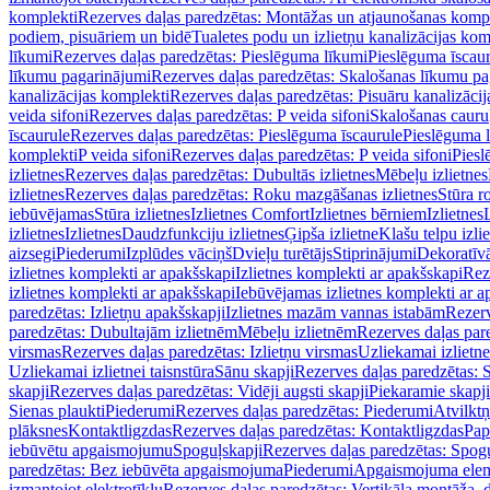
komplekti
Rezerves daļas paredzētas: Montāžas un atjaunošanas komp
podiem, pisuāriem un bidē
Tualetes podu un izlietņu kanalizācijas kom
līkumi
Rezerves daļas paredzētas: Pieslēguma līkumi
Pieslēguma īscau
līkumu pagarinājumi
Rezerves daļas paredzētas: Skalošanas līkumu p
kanalizācijas komplekti
Rezerves daļas paredzētas: Pisuāru kanalizāci
veida sifoni
Rezerves daļas paredzētas: P veida sifoni
Skalošanas cauru
īscaurule
Rezerves daļas paredzētas: Pieslēguma īscaurule
Pieslēguma 
komplekti
P veida sifoni
Rezerves daļas paredzētas: P veida sifoni
Piesl
izlietnes
Rezerves daļas paredzētas: Dubultās izlietnes
Mēbeļu izlietnes
izlietnes
Rezerves daļas paredzētas: Roku mazgāšanas izlietnes
Stūra r
iebūvējamas
Stūra izlietnes
Izlietnes Comfort
Izlietnes bērniem
Izlietnes
izlietnes
Izlietnes
Daudzfunkciju izlietnes
Ģipša izlietne
Klašu telpu izli
aizsegi
Piederumi
Izplūdes vāciņš
Dvieļu turētājs
Stiprinājumi
Dekoratīv
izlietnes komplekti ar apakšskapi
Izlietnes komplekti ar apakšskapi
Rez
izlietnes komplekti ar apakšskapi
Iebūvējamas izlietnes komplekti ar a
paredzētas: Izlietņu apakšskapji
Izlietnes mazām vannas istabām
Rezerv
paredzētas: Dubultajām izlietnēm
Mēbeļu izlietnēm
Rezerves daļas par
virsmas
Rezerves daļas paredzētas: Izlietņu virsmas
Uzliekamai izlietn
Uzliekamai izlietnei taisnstūra
Sānu skapji
Rezerves daļas paredzētas: 
skapji
Rezerves daļas paredzētas: Vidēji augsti skapji
Piekaramie skapji
Sienas plaukti
Piederumi
Rezerves daļas paredzētas: Piederumi
Atvilktņ
plāksnes
Kontaktligzdas
Rezerves daļas paredzētas: Kontaktligzdas
Pap
iebūvētu apgaismojumu
Spoguļskapji
Rezerves daļas paredzētas: Spog
paredzētas: Bez iebūvēta apgaismojuma
Piederumi
Apgaismojuma elem
izmantojot elektrotīklu
Rezerves daļas paredzētas: Vertikāla montāža, d