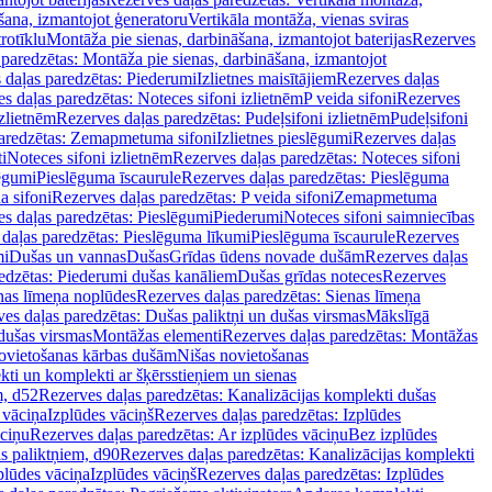
šana, izmantojot ģeneratoru
Vertikāla montāža, vienas sviras
rotīklu
Montāža pie sienas, darbināšana, izmantojot baterijas
Rezerves
paredzētas: Montāža pie sienas, darbināšana, izmantojot
 daļas paredzētas: Piederumi
Izlietnes maisītājiem
Rezerves daļas
s daļas paredzētas: Noteces sifoni izlietnēm
P veida sifoni
Rezerves
izlietnēm
Rezerves daļas paredzētas: Pudeļsifoni izlietnēm
Pudeļsifoni
paredzētas: Zemapmetuma sifoni
Izlietnes pieslēgumi
Rezerves daļas
i
Noteces sifoni izlietnēm
Rezerves daļas paredzētas: Noteces sifoni
lēgumi
Pieslēguma īscaurule
Rezerves daļas paredzētas: Pieslēguma
a sifoni
Rezerves daļas paredzētas: P veida sifoni
Zemapmetuma
s daļas paredzētas: Pieslēgumi
Piederumi
Noteces sifoni saimniecības
daļas paredzētas: Pieslēguma līkumi
Pieslēguma īscaurule
Rezerves
mi
Dušas un vannas
Dušas
Grīdas ūdens novade dušām
Rezerves daļas
edzētas: Piederumi dušas kanāliem
Dušas grīdas noteces
Rezerves
nas līmeņa noplūdes
Rezerves daļas paredzētas: Sienas līmeņa
es daļas paredzētas: Dušas paliktņi un dušas virsmas
Mākslīgā
dušas virsmas
Montāžas elementi
Rezerves daļas paredzētas: Montāžas
ovietošanas kārbas dušām
Nišas novietošanas
ti un komplekti ar šķērsstieņiem un sienas
m, d52
Rezerves daļas paredzētas: Kanalizācijas komplekti dušas
 vāciņa
Izplūdes vāciņš
Rezerves daļas paredzētas: Izplūdes
āciņu
Rezerves daļas paredzētas: Ar izplūdes vāciņu
Bez izplūdes
s paliktņiem, d90
Rezerves daļas paredzētas: Kanalizācijas komplekti
plūdes vāciņa
Izplūdes vāciņš
Rezerves daļas paredzētas: Izplūdes