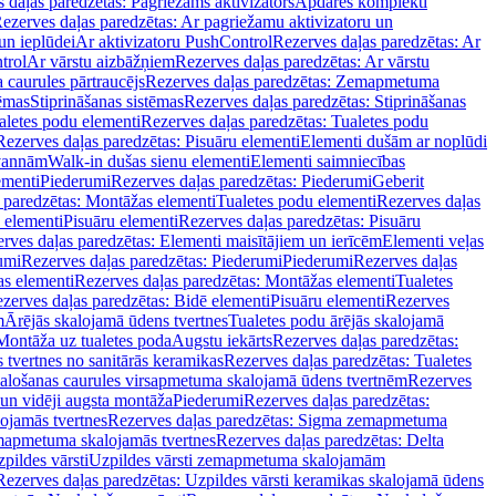
 daļas paredzētas: Pagriežams aktivizators
Apdares komplekti
ezerves daļas paredzētas: Ar pagriežamu aktivizatoru un
un ieplūdei
Ar aktivizatoru PushControl
Rezerves daļas paredzētas: Ar
trol
Ar vārstu aizbāžņiem
Rezerves daļas paredzētas: Ar vārstu
aurules pārtraucējs
Rezerves daļas paredzētas: Zemapmetuma
tēmas
Stiprināšanas sistēmas
Rezerves daļas paredzētas: Stiprināšanas
aletes podu elementi
Rezerves daļas paredzētas: Tualetes podu
Rezerves daļas paredzētas: Pisuāru elementi
Elementi dušām ar noplūdi
 vannām
Walk-in dušas sienu elementi
Elementi saimniecības
ementi
Piederumi
Rezerves daļas paredzētas: Piederumi
Geberit
 paredzētas: Montāžas elementi
Tualetes podu elementi
Rezerves daļas
 elementi
Pisuāru elementi
Rezerves daļas paredzētas: Pisuāru
rves daļas paredzētas: Elementi maisītājiem un ierīcēm
Elementi veļas
umi
Rezerves daļas paredzētas: Piederumi
Piederumi
Rezerves daļas
s elementi
Rezerves daļas paredzētas: Montāžas elementi
Tualetes
zerves daļas paredzētas: Bidē elementi
Pisuāru elementi
Rezerves
m
Ārējās skalojamā ūdens tvertnes
Tualetes podu ārējās skalojamā
Montāža uz tualetes poda
Augstu iekārts
Rezerves daļas paredzētas:
 tvertnes no sanitārās keramikas
Rezerves daļas paredzētas: Tualetes
alošanas caurules virsapmetuma skalojamā ūdens tvertnēm
Rezerves
un vidēji augsta montāža
Piederumi
Rezerves daļas paredzētas:
jamās tvertnes
Rezerves daļas paredzētas: Sigma zemapmetuma
mapmetuma skalojamās tvertnes
Rezerves daļas paredzētas: Delta
pildes vārsti
Uzpildes vārsti zemapmetuma skalojamām
Rezerves daļas paredzētas: Uzpildes vārsti keramikas skalojamā ūdens