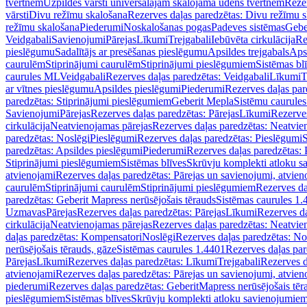
tvertnēm
Uzpildes vārsti universālajām skalojamā ūdens tvertnēm
Rezer
vārsti
Divu režīmu skalošana
Rezerves daļas paredzētas: Divu režīmu 
režīmu skalošana
Piederumi
Noskalošanas pogas
Padeves sistēmas
Gebe
Veidgabali
Savienojumi
Pārejas
Līkumi
Trejgabali
Iebūvēta cirkulācija
Re
pieslēgumu
Sadalītājs ar presēšanas pieslēgumu
Apsildes trejgabals
Apsi
caurulēm
Stiprinājumi caurulēm
Stiprinājumi pieslēgumiem
Sistēmas bl
caurules ML
Veidgabali
Rezerves daļas paredzētas: Veidgabali
Līkumi
T
ar vītnes pieslēgumu
Apsildes pieslēgumi
Piederumi
Rezerves daļas par
paredzētas: Stiprinājumi pieslēgumiem
Geberit Mepla
Sistēmu caurule
Savienojumi
Pārejas
Rezerves daļas paredzētas: Pārejas
Līkumi
Rezerves
cirkulācija
Neatvienojamas pārejas
Rezerves daļas paredzētas: Neatvie
paredzētas: Noslēgi
Pieslēgumi
Rezerves daļas paredzētas: Pieslēgumi
S
paredzētas: Apsildes pieslēgumi
Piederumi
Rezerves daļas paredzētas:
Stiprinājumi pieslēgumiem
Sistēmas blīves
Skrūvju komplekti atloku 
atvienojami
Rezerves daļas paredzētas: Pārejas un savienojumi, atvien
caurulēm
Stiprinājumi caurulēm
Stiprinājumi pieslēgumiem
Rezerves da
paredzētas: Geberit Mapress nerūsējošais tērauds
Sistēmas caurules 1.
Uzmavas
Pārejas
Rezerves daļas paredzētas: Pārejas
Līkumi
Rezerves da
cirkulācija
Neatvienojamas pārejas
Rezerves daļas paredzētas: Neatvie
daļas paredzētas: Kompensatori
Noslēgi
Rezerves daļas paredzētas: No
nerūsējošais tērauds, gāze
Sistēmas caurules 1.4401
Rezerves daļas par
Pārejas
Līkumi
Rezerves daļas paredzētas: Līkumi
Trejgabali
Rezerves d
atvienojami
Rezerves daļas paredzētas: Pārejas un savienojumi, atvien
piederumi
Rezerves daļas paredzētas: GeberitMapress nerūsējošais tēr
pieslēgumiem
Sistēmas blīves
Skrūvju komplekti atloku savienojumie