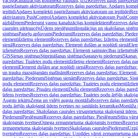
vāciņš
Kanalizācijas komplekti vannām, d52
Rezerves daļas paredzēta
pagriežamam aktivizatoram
Rezerves daļas paredzētas: Apdares komp
ieplūdi
Apdares komplekti pagriežamam aktivizatoram un ieplūdei
Rez
aktivizatoru PushControl
Apdares komplekti aktivizatoram PushContr
aizbāžņiem
Piederumi vannu kanalizācijas komplektiem
Rezerves daļa
caurules pārtraucējs
Ūdens pieslēgumi
Instalācijas un skalošanas sistē
sistēmas
Paneļu apšuvums
Piederumi
Rezerves daļas paredzētas: Piede
elementi
Izlietņu elementi
Rezerves daļas paredzētas: Izlietņu elementi
B
sienā
Rezerves daļas paredzētas: Elementi dušām ar noplūdi sienā
Elem
izlietnēm
Rezerves daļas paredzētas: Elementi saimniecības izlietnēm
K
GIS
Sienas sistēmas
Stiprināšanas sistēmas
Sagatavju piederumi
Skaņas 
paredzētas: Tualetes podu elementi
Izlietņu elementi
Rezerves daļas par
elementi
Elementi dušām arar noplūdi sienā
Rezerves daļas paredzētas:
un trauku mazgājamām mašīnām
Rezerves daļas paredzētas: Element
paredzētas: Piederumi
Sistēmas sienām
Rezerves daļas paredzētas: Sis
podu elementi
Rezerves daļas paredzētas: Tualetes podu elementi
Izlie
daļas paredzētas: Pisuāru elementi
Dušu elementi
Rezerves daļas pared
ūdens tvertnes
Rezerves daļas paredzētas: Tualetes podu ārējās skaloj
Augstu iekārts
Zema un vidēji augsta montāža
Rezerves daļas paredzēt
podu ārējās skalojamā ūdens tvertnes no sanitārās keramikas
Montāža u
daļas paredzētas: Skalošanas caurules virsapmetuma skalojamā ūdens
Piederumi
Pieslēgumi
Rezerves daļas paredzētas: Pieslēgumi
Stūra vārst
skalojamās tvertnes
Omega zemapmetuma skalojamās tvertnes
Rezerve
zemapmetuma skalojamās tvertnes
Skalošanas caurules
Piederumi
Uzpil
tvertnēm
Rezerves daļas paredzētas: Uzpildes vārsti zemapmetuma sk