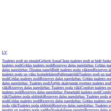
LV
Tualetes podi un pisuāri
Geberit AquaClean tualetes podi ar bidē funkc
tualetes podi
Grīdas tualetes podi
Rezerves daļas paredzētas: Grīdas tua
daļas paredzētas: Dizaina paneļi
Bidē tualetes podu vākiem
Rezerves da
tualetes podu un vāku komplektiem
Palīgmateriāli
Tualetes podi un tua
podi
Grīdas tualetes podi
Rezerves daļas paredzētas: Grīdas tualetes po
daļas paredzētas: Tualetes podi
Ārējās skalojamās tvertnes tualetes po
vāki
Rezerves daļas paredzētas: Tualetes poda vāki
Comfort tualetes p
tualetes podi
Rezerves daļas paredzētas: Pagarināti tualetes podi
Comfor
vāki
Tualetes poda sēdriņķi
Rezerves daļas paredzētas: Tualetes poda s
podi
Grīdas tualetes podi
Rezerves daļas paredzētas: Grīdas tualetes po
poda vāki
Tualetes poda sēdriņķi
Rezerves daļas paredzētas: Tualetes p
taustiņi un tualetes poda vadība
Noskalošanas taustiņi
Rezerves daļas p