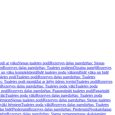
podi ar vāku
Sienas tualetes podi
Rezerves daļas paredzētas: Sienas
em
Rezerves daļas paredzētas: Tualetes podiem
Dizaina paneļi
Rezerves
u un vāku komplektiem
Bidē tualetes podu vākiem
Bidē vāku un bidē
aletes podi
Tualetes podi
Rezerves daļas paredzētas: Tualetes
s: Tualetes podi montāžai ar ārējo ūdens tvertni
Tualetes podi
Rezerves
i
Rezerves daļas paredzētas: Tualetes poda vāki
Tualetes poda
s podi
Rezerves daļas paredzētas: Paaugstināti tualetes podi
Pagarināti
vāki
Tualetes poda vāki
Rezerves daļas paredzētas: Tualetes poda
bērniem
Sienas tualetes podi
Rezerves daļas paredzētas: Sienas tualetes
 vāki bērniem
Tualetes poda vāki
Rezerves daļas paredzētas: Tualetes
das bidē
Piederumi
Rezerves daļas paredzētas: Piederumi
Noskalošanas
tnēm
Rezerves daļas paredzētas: Sigma zemapmetuma skalojamām