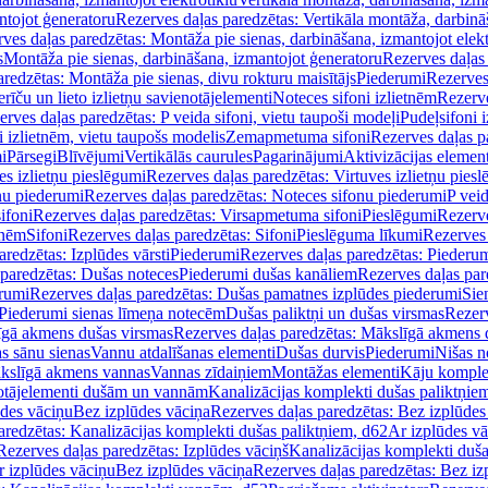
ntojot ģeneratoru
Rezerves daļas paredzētas: Vertikāla montāža, darbinā
ves daļas paredzētas: Montāža pie sienas, darbināšana, izmantojot elekt
s
Montāža pie sienas, darbināšana, izmantojot ģeneratoru
Rezerves daļas 
redzētas: Montāža pie sienas, divu rokturu maisītājs
Piederumi
Rezerves
erīču un lieto izlietņu savienotājelementi
Noteces sifoni izlietnēm
Rezerve
rves daļas paredzētas: P veida sifoni, vietu taupoši modeļi
Pudeļsifoni 
 izlietnēm, vietu taupošs modelis
Zemapmetuma sifoni
Rezerves daļas 
i
Pārsegi
Blīvējumi
Vertikālās caurules
Pagarinājumi
Aktivizācijas element
es izlietņu pieslēgumi
Rezerves daļas paredzētas: Virtuves izlietņu pies
nu piederumi
Rezerves daļas paredzētas: Noteces sifonu piederumi
P veid
ifoni
Rezerves daļas paredzētas: Virsapmetuma sifoni
Pieslēgumi
Rezerve
tnēm
Sifoni
Rezerves daļas paredzētas: Sifoni
Pieslēguma līkumi
Rezerves 
redzētas: Izplūdes vārsti
Piederumi
Rezerves daļas paredzētas: Piederu
 paredzētas: Dušas noteces
Piederumi dušas kanāliem
Rezerves daļas par
rumi
Rezerves daļas paredzētas: Dušas pamatnes izplūdes piederumi
Sie
 Piederumi sienas līmeņa notecēm
Dušas paliktņi un dušas virsmas
Rezerv
gā akmens dušas virsmas
Rezerves daļas paredzētas: Mākslīgā akmens 
s sānu sienas
Vannu atdalīšanas elementi
Dušas durvis
Piederumi
Nišas n
kslīgā akmens vannas
Vannas zīdaiņiem
Montāžas elementi
Kāju komplek
otājelementi dušām un vannām
Kanalizācijas komplekti dušas paliktņie
ūdes vāciņu
Bez izplūdes vāciņa
Rezerves daļas paredzētas: Bez izplūdes
aredzētas: Kanalizācijas komplekti dušas paliktņiem, d62
Ar izplūdes v
Rezerves daļas paredzētas: Izplūdes vāciņš
Kanalizācijas komplekti duša
r izplūdes vāciņu
Bez izplūdes vāciņa
Rezerves daļas paredzētas: Bez iz