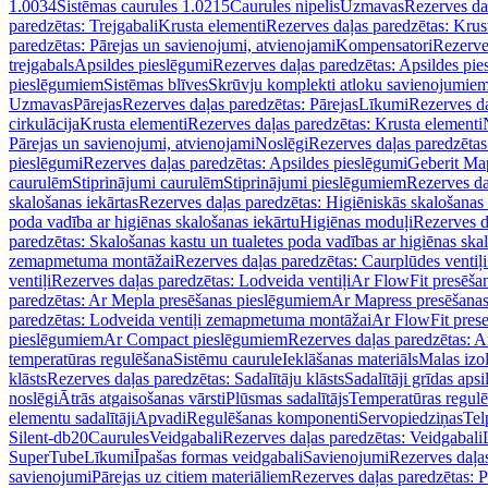
1.0034
Sistēmas caurules 1.0215
Caurules nipelis
Uzmavas
Rezerves da
paredzētas: Trejgabali
Krusta elementi
Rezerves daļas paredzētas: Krus
paredzētas: Pārejas un savienojumi, atvienojami
Kompensatori
Rezerve
trejgabals
Apsildes pieslēgumi
Rezerves daļas paredzētas: Apsildes pie
pieslēgumiem
Sistēmas blīves
Skrūvju komplekti atloku savienojumie
Uzmavas
Pārejas
Rezerves daļas paredzētas: Pārejas
Līkumi
Rezerves da
cirkulācija
Krusta elementi
Rezerves daļas paredzētas: Krusta elementi
Pārejas un savienojumi, atvienojami
Noslēgi
Rezerves daļas paredzētas
pieslēgumi
Rezerves daļas paredzētas: Apsildes pieslēgumi
Geberit Map
caurulēm
Stiprinājumi caurulēm
Stiprinājumi pieslēgumiem
Rezerves da
skalošanas iekārtas
Rezerves daļas paredzētas: Higiēniskās skalošanas 
poda vadība ar higiēnas skalošanas iekārtu
Higiēnas moduļi
Rezerves d
paredzētas: Skalošanas kastu un tualetes poda vadības ar higiēnas ska
zemapmetuma montāžai
Rezerves daļas paredzētas: Caurplūdes vent
ventiļi
Rezerves daļas paredzētas: Lodveida ventiļi
Ar FlowFit presēša
paredzētas: Ar Mepla presēšanas pieslēgumiem
Ar Mapress presēšana
paredzētas: Lodveida ventiļi zemapmetuma montāžai
Ar FlowFit pres
pieslēgumiem
Ar Compact pieslēgumiem
Rezerves daļas paredzētas: 
temperatūras regulēšana
Sistēmu caurule
Ieklāšanas materiāls
Malas izol
klāsts
Rezerves daļas paredzētas: Sadalītāju klāsts
Sadalītāji grīdas apsi
noslēgi
Ātrās atgaisošanas vārsti
Plūsmas sadalītājs
Temperatūras regulē
elementu sadalītāji
Apvadi
Regulēšanas komponenti
Servopiedziņas
Tel
Silent-db20
Caurules
Veidgabali
Rezerves daļas paredzētas: Veidgabali
SuperTube
Līkumi
Īpašas formas veidgabali
Savienojumi
Rezerves daļa
savienojumi
Pārejas uz citiem materiāliem
Rezerves daļas paredzētas: P