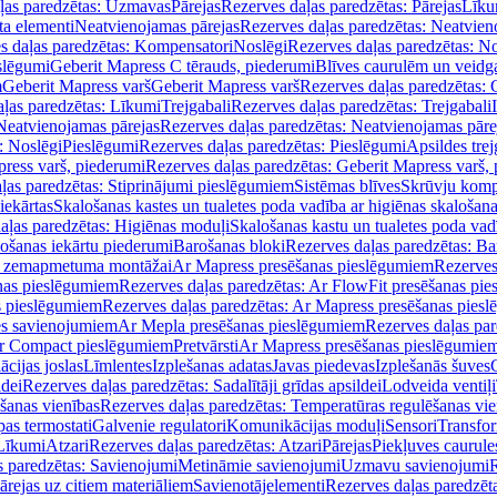
ļas paredzētas: Uzmavas
Pārejas
Rezerves daļas paredzētas: Pārejas
Līku
ta elementi
Neatvienojamas pārejas
Rezerves daļas paredzētas: Neatvien
s daļas paredzētas: Kompensatori
Noslēgi
Rezerves daļas paredzētas: No
slēgumi
Geberit Mapress C tērauds, piederumi
Blīves caurulēm un veidg
m
Geberit Mapress varš
Geberit Mapress varš
Rezerves daļas paredzētas: 
ļas paredzētas: Līkumi
Trejgabali
Rezerves daļas paredzētas: Trejgabali
Neatvienojamas pārejas
Rezerves daļas paredzētas: Neatvienojamas pāre
: Noslēgi
Pieslēgumi
Rezerves daļas paredzētas: Pieslēgumi
Apsildes trej
ress varš, piederumi
Rezerves daļas paredzētas: Geberit Mapress varš,
ļas paredzētas: Stiprinājumi pieslēgumiem
Sistēmas blīves
Skrūvju komp
iekārtas
Skalošanas kastes un tualetes poda vadība ar higiēnas skalošana
aļas paredzētas: Higiēnas moduļi
Skalošanas kastu un tualetes poda vad
lošanas iekārtu piederumi
Barošanas bloki
Rezerves daļas paredzētas: Ba
iļi zemapmetuma montāžai
Ar Mapress presēšanas pieslēgumiem
Rezerves
nas pieslēgumiem
Rezerves daļas paredzētas: Ar FlowFit presēšanas pi
s pieslēgumiem
Rezerves daļas paredzētas: Ar Mapress presēšanas pies
es savienojumiem
Ar Mepla presēšanas pieslēgumiem
Rezerves daļas pa
Ar Compact pieslēgumiem
Pretvārsti
Ar Mapress presēšanas pieslēgumie
ācijas joslas
Līmlentes
Izplešanas adatas
Javas piedevas
Izplešanās šuves
ldei
Rezerves daļas paredzētas: Sadalītāji grīdas apsildei
Lodveida ventiļi
šanas vienības
Rezerves daļas paredzētas: Temperatūras regulēšanas vie
pas termostati
Galvenie regulatori
Komunikācijas moduļi
Sensori
Transfor
Līkumi
Atzari
Rezerves daļas paredzētas: Atzari
Pārejas
Piekļuves caurule
s paredzētas: Savienojumi
Metināmie savienojumi
Uzmavu savienojumi
R
ārejas uz citiem materiāliem
Savienotājelementi
Rezerves daļas paredzēt