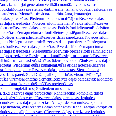
šana, izmantojot ģeneratoru
Vertikāla montāža, vienas sviras
rotīklu
Montāža pie sienas, darbināšana, izmantojot baterijas
Rezerves
paredzētas: Montāža pie sienas, darbināšana, izmantojot
 daļas paredzētas: Piederumi
Izlietnes maisītājiem
Rezerves daļas
s daļas paredzētas: Noteces sifoni izlietnēm
P veida sifoni
Rezerves
izlietnēm
Rezerves daļas paredzētas: Pudeļsifoni izlietnēm
Pudeļsifoni
paredzētas: Zemapmetuma sifoni
Izlietnes pieslēgumi
Rezerves daļas
i
Noteces sifoni izlietnēm
Rezerves daļas paredzētas: Noteces sifoni
lēgumi
Pieslēguma īscaurule
Rezerves daļas paredzētas: Pieslēguma
a sifoni
Rezerves daļas paredzētas: P veida sifoni
Zemapmetuma
s daļas paredzētas: Pieslēgumi
Piederumi
Noteces sifoni saimniecības
daļas paredzētas: Pieslēguma līkumi
Pieslēguma īscaurule
Rezerves
mi
Dušas un vannas
Dušas
Grīdas ūdens novade dušām
Rezerves daļas
edzētas: Piederumi dušas kanāliem
Dušas grīdas noteces
Rezerves
nas līmeņa noplūdes
Rezerves daļas paredzētas: Sienas līmeņa
es daļas paredzētas: Dušas paliktņi un dušas virsmas
Mākslīgā
dušas virsmas
Montāžas elementi
Rezerves daļas paredzētas: Montāžas
ovietošanas kārbas dušām
Nišas novietošanas
ti un komplekti ar šķērsstieņiem un sienas
m, d52
Rezerves daļas paredzētas: Kanalizācijas komplekti dušas
 vāciņa
Izplūdes vāciņš
Rezerves daļas paredzētas: Izplūdes
āciņu
Rezerves daļas paredzētas: Ar izplūdes vāciņu
Bez izplūdes
s paliktņiem, d90
Rezerves daļas paredzētas: Kanalizācijas komplekti
plūdes vāciņa
Izplūdes vāciņš
Rezerves daļas paredzētas: Izplūdes