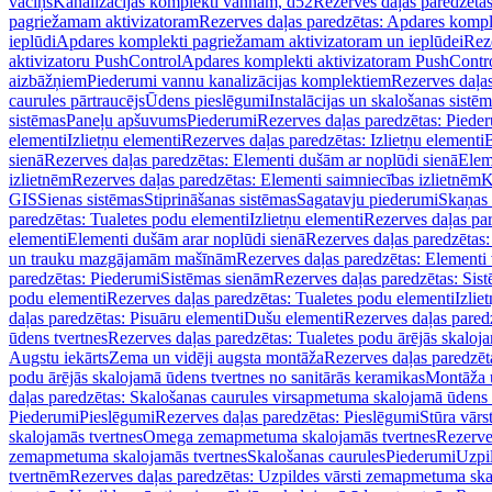
vāciņš
Kanalizācijas komplekti vannām, d52
Rezerves daļas paredzēta
pagriežamam aktivizatoram
Rezerves daļas paredzētas: Apdares komp
ieplūdi
Apdares komplekti pagriežamam aktivizatoram un ieplūdei
Rez
aktivizatoru PushControl
Apdares komplekti aktivizatoram PushContr
aizbāžņiem
Piederumi vannu kanalizācijas komplektiem
Rezerves daļa
caurules pārtraucējs
Ūdens pieslēgumi
Instalācijas un skalošanas sistē
sistēmas
Paneļu apšuvums
Piederumi
Rezerves daļas paredzētas: Piede
elementi
Izlietņu elementi
Rezerves daļas paredzētas: Izlietņu elementi
B
sienā
Rezerves daļas paredzētas: Elementi dušām ar noplūdi sienā
Elem
izlietnēm
Rezerves daļas paredzētas: Elementi saimniecības izlietnēm
K
GIS
Sienas sistēmas
Stiprināšanas sistēmas
Sagatavju piederumi
Skaņas 
paredzētas: Tualetes podu elementi
Izlietņu elementi
Rezerves daļas par
elementi
Elementi dušām arar noplūdi sienā
Rezerves daļas paredzētas:
un trauku mazgājamām mašīnām
Rezerves daļas paredzētas: Element
paredzētas: Piederumi
Sistēmas sienām
Rezerves daļas paredzētas: Sis
podu elementi
Rezerves daļas paredzētas: Tualetes podu elementi
Izlie
daļas paredzētas: Pisuāru elementi
Dušu elementi
Rezerves daļas pared
ūdens tvertnes
Rezerves daļas paredzētas: Tualetes podu ārējās skaloj
Augstu iekārts
Zema un vidēji augsta montāža
Rezerves daļas paredzēt
podu ārējās skalojamā ūdens tvertnes no sanitārās keramikas
Montāža u
daļas paredzētas: Skalošanas caurules virsapmetuma skalojamā ūdens
Piederumi
Pieslēgumi
Rezerves daļas paredzētas: Pieslēgumi
Stūra vārst
skalojamās tvertnes
Omega zemapmetuma skalojamās tvertnes
Rezerve
zemapmetuma skalojamās tvertnes
Skalošanas caurules
Piederumi
Uzpil
tvertnēm
Rezerves daļas paredzētas: Uzpildes vārsti zemapmetuma sk