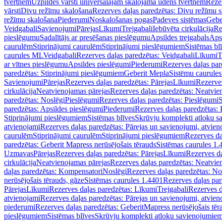
tvertnēm
Uzpildes vārsti universālajām skalojamā ūdens tvertnēm
Rezer
vārsti
Divu režīmu skalošana
Rezerves daļas paredzētas: Divu režīmu 
režīmu skalošana
Piederumi
Noskalošanas pogas
Padeves sistēmas
Gebe
Veidgabali
Savienojumi
Pārejas
Līkumi
Trejgabali
Iebūvēta cirkulācija
Re
pieslēgumu
Sadalītājs ar presēšanas pieslēgumu
Apsildes trejgabals
Apsi
caurulēm
Stiprinājumi caurulēm
Stiprinājumi pieslēgumiem
Sistēmas bl
caurules ML
Veidgabali
Rezerves daļas paredzētas: Veidgabali
Līkumi
T
ar vītnes pieslēgumu
Apsildes pieslēgumi
Piederumi
Rezerves daļas par
paredzētas: Stiprinājumi pieslēgumiem
Geberit Mepla
Sistēmu caurule
Savienojumi
Pārejas
Rezerves daļas paredzētas: Pārejas
Līkumi
Rezerves
cirkulācija
Neatvienojamas pārejas
Rezerves daļas paredzētas: Neatvie
paredzētas: Noslēgi
Pieslēgumi
Rezerves daļas paredzētas: Pieslēgumi
S
paredzētas: Apsildes pieslēgumi
Piederumi
Rezerves daļas paredzētas:
Stiprinājumi pieslēgumiem
Sistēmas blīves
Skrūvju komplekti atloku 
atvienojami
Rezerves daļas paredzētas: Pārejas un savienojumi, atvien
caurulēm
Stiprinājumi caurulēm
Stiprinājumi pieslēgumiem
Rezerves da
paredzētas: Geberit Mapress nerūsējošais tērauds
Sistēmas caurules 1.
Uzmavas
Pārejas
Rezerves daļas paredzētas: Pārejas
Līkumi
Rezerves da
cirkulācija
Neatvienojamas pārejas
Rezerves daļas paredzētas: Neatvie
daļas paredzētas: Kompensatori
Noslēgi
Rezerves daļas paredzētas: No
nerūsējošais tērauds, gāze
Sistēmas caurules 1.4401
Rezerves daļas par
Pārejas
Līkumi
Rezerves daļas paredzētas: Līkumi
Trejgabali
Rezerves d
atvienojami
Rezerves daļas paredzētas: Pārejas un savienojumi, atvien
piederumi
Rezerves daļas paredzētas: GeberitMapress nerūsējošais tēr
pieslēgumiem
Sistēmas blīves
Skrūvju komplekti atloku savienojumie