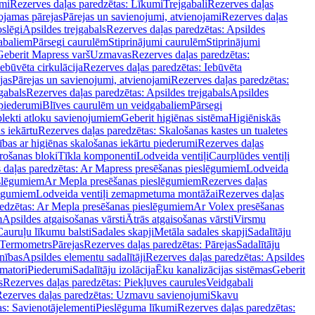
mi
Rezerves daļas paredzētas: Līkumi
Trejgabali
Rezerves daļas
ojamas pārejas
Pārejas un savienojumi, atvienojami
Rezerves daļas
slēgi
Apsildes trejgabals
Rezerves daļas paredzētas: Apsildes
abaliem
Pārsegi caurulēm
Stiprinājumi caurulēm
Stiprinājumi
Geberit Mapress varš
Uzmavas
Rezerves daļas paredzētas:
Iebūvēta cirkulācija
Rezerves daļas paredzētas: Iebūvēta
jas
Pārejas un savienojumi, atvienojami
Rezerves daļas paredzētas:
gabals
Rezerves daļas paredzētas: Apsildes trejgabals
Apsildes
 piederumi
Blīves caurulēm un veidgabaliem
Pārsegi
lekti atloku savienojumiem
Geberit higiēnas sistēma
Higiēniskās
s iekārtu
Rezerves daļas paredzētas: Skalošanas kastes un tualetes
ības ar higiēnas skalošanas iekārtu piederumi
Rezerves daļas
rošanas bloki
Tīkla komponenti
Lodveida ventiļi
Caurplūdes ventiļi
 daļas paredzētas: Ar Mapress presēšanas pieslēgumiem
Lodveida
eslēgumiem
Ar Mepla presēšanas pieslēgumiem
Rezerves daļas
lēgumiem
Lodveida ventiļi zemapmetuma montāžai
Rezerves daļas
redzētas: Ar Mepla presēšanas pieslēgumiem
Ar Volex presēšanas
m
Apsildes atgaisošanas vārsti
Ātrās atgaisošanas vārsti
Virsmu
Cauruļu līkumu balsti
Sadales skapji
Metāla sadales skapji
Sadalītāju
Termometrs
Pārejas
Rezerves daļas paredzētas: Pārejas
Sadalītāju
nības
Apsildes elementu sadalītāji
Rezerves daļas paredzētas: Apsildes
matori
Piederumi
Sadalītāju izolācija
Ēku kanalizācijas sistēmas
Geberit
s
Rezerves daļas paredzētas: Piekļuves caurules
Veidgabali
ezerves daļas paredzētas: Uzmavu savienojumi
Skavu
as: Savienotājelementi
Pieslēguma līkumi
Rezerves daļas paredzētas: