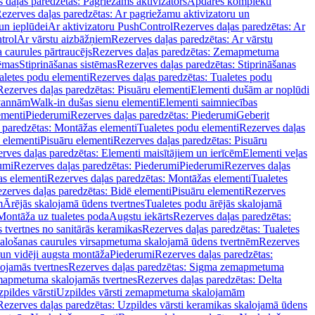
 daļas paredzētas: Pagriežams aktivizators
Apdares komplekti
ezerves daļas paredzētas: Ar pagriežamu aktivizatoru un
un ieplūdei
Ar aktivizatoru PushControl
Rezerves daļas paredzētas: Ar
trol
Ar vārstu aizbāžņiem
Rezerves daļas paredzētas: Ar vārstu
aurules pārtraucējs
Rezerves daļas paredzētas: Zemapmetuma
tēmas
Stiprināšanas sistēmas
Rezerves daļas paredzētas: Stiprināšanas
aletes podu elementi
Rezerves daļas paredzētas: Tualetes podu
Rezerves daļas paredzētas: Pisuāru elementi
Elementi dušām ar noplūdi
 vannām
Walk-in dušas sienu elementi
Elementi saimniecības
ementi
Piederumi
Rezerves daļas paredzētas: Piederumi
Geberit
 paredzētas: Montāžas elementi
Tualetes podu elementi
Rezerves daļas
 elementi
Pisuāru elementi
Rezerves daļas paredzētas: Pisuāru
rves daļas paredzētas: Elementi maisītājiem un ierīcēm
Elementi veļas
umi
Rezerves daļas paredzētas: Piederumi
Piederumi
Rezerves daļas
s elementi
Rezerves daļas paredzētas: Montāžas elementi
Tualetes
zerves daļas paredzētas: Bidē elementi
Pisuāru elementi
Rezerves
m
Ārējās skalojamā ūdens tvertnes
Tualetes podu ārējās skalojamā
Montāža uz tualetes poda
Augstu iekārts
Rezerves daļas paredzētas:
 tvertnes no sanitārās keramikas
Rezerves daļas paredzētas: Tualetes
alošanas caurules virsapmetuma skalojamā ūdens tvertnēm
Rezerves
un vidēji augsta montāža
Piederumi
Rezerves daļas paredzētas:
jamās tvertnes
Rezerves daļas paredzētas: Sigma zemapmetuma
mapmetuma skalojamās tvertnes
Rezerves daļas paredzētas: Delta
pildes vārsti
Uzpildes vārsti zemapmetuma skalojamām
Rezerves daļas paredzētas: Uzpildes vārsti keramikas skalojamā ūdens