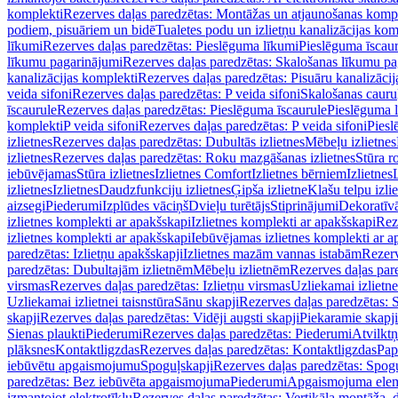
komplekti
Rezerves daļas paredzētas: Montāžas un atjaunošanas komp
podiem, pisuāriem un bidē
Tualetes podu un izlietņu kanalizācijas kom
līkumi
Rezerves daļas paredzētas: Pieslēguma līkumi
Pieslēguma īscau
līkumu pagarinājumi
Rezerves daļas paredzētas: Skalošanas līkumu p
kanalizācijas komplekti
Rezerves daļas paredzētas: Pisuāru kanalizāci
veida sifoni
Rezerves daļas paredzētas: P veida sifoni
Skalošanas cauru
īscaurule
Rezerves daļas paredzētas: Pieslēguma īscaurule
Pieslēguma 
komplekti
P veida sifoni
Rezerves daļas paredzētas: P veida sifoni
Piesl
izlietnes
Rezerves daļas paredzētas: Dubultās izlietnes
Mēbeļu izlietnes
izlietnes
Rezerves daļas paredzētas: Roku mazgāšanas izlietnes
Stūra r
iebūvējamas
Stūra izlietnes
Izlietnes Comfort
Izlietnes bērniem
Izlietnes
izlietnes
Izlietnes
Daudzfunkciju izlietnes
Ģipša izlietne
Klašu telpu izli
aizsegi
Piederumi
Izplūdes vāciņš
Dvieļu turētājs
Stiprinājumi
Dekoratīv
izlietnes komplekti ar apakšskapi
Izlietnes komplekti ar apakšskapi
Rez
izlietnes komplekti ar apakšskapi
Iebūvējamas izlietnes komplekti ar a
paredzētas: Izlietņu apakšskapji
Izlietnes mazām vannas istabām
Rezerv
paredzētas: Dubultajām izlietnēm
Mēbeļu izlietnēm
Rezerves daļas par
virsmas
Rezerves daļas paredzētas: Izlietņu virsmas
Uzliekamai izlietn
Uzliekamai izlietnei taisnstūra
Sānu skapji
Rezerves daļas paredzētas: 
skapji
Rezerves daļas paredzētas: Vidēji augsti skapji
Piekaramie skapji
Sienas plaukti
Piederumi
Rezerves daļas paredzētas: Piederumi
Atvilktņ
plāksnes
Kontaktligzdas
Rezerves daļas paredzētas: Kontaktligzdas
Pap
iebūvētu apgaismojumu
Spoguļskapji
Rezerves daļas paredzētas: Spog
paredzētas: Bez iebūvēta apgaismojuma
Piederumi
Apgaismojuma elem
izmantojot elektrotīklu
Rezerves daļas paredzētas: Vertikāla montāža, d