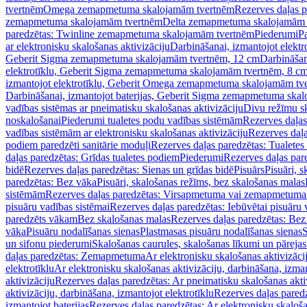
tvertnēm
Omega zemapmetuma skalojamām tvertnēm
Rezerves daļas 
zemapmetuma skalojamām tvertnēm
Delta zemapmetuma skalojamām 
paredzētas: Twinline zemapmetuma skalojamām tvertnēm
Piederumi
Pa
ar elektronisku skalošanas aktivizāciju
Darbināšanai, izmantojot elek
Geberit Sigma zemapmetuma skalojamām tvertnēm, 12 cm
Darbināšan
elektrotīklu, Geberit Sigma zemapmetuma skalojamām tvertnēm, 8 c
izmantojot elektrotīklu, Geberit Omega zemapmetuma skalojamām tv
Darbināšanai, izmantojot baterijas, Geberit Sigma zemapmetuma ska
vadības sistēmas ar pneimatisku skalošanas aktivizāciju
Divu režīmu s
noskalošanai
Piederumi tualetes podu vadības sistēmām
Rezerves daļas
vadības sistēmām ar elektronisku skalošanas aktivizāciju
Rezerves daļa
podiem paredzēti sanitārie moduļi
Rezerves daļas paredzētas: Tualetes
daļas paredzētas: Grīdas tualetes podiem
Piederumi
Rezerves daļas par
bidē
Rezerves daļas paredzētas: Sienas un grīdas bidē
Pisuārs
Pisuāri, 
paredzētas: Bez vāka
Pisuāri, skalošanas režīms, bez skalošanas malas
sistēmām
Rezerves daļas paredzētas: Virsapmetuma vai zemapmetuma 
pisuāru vadības sistēmai
Rezerves daļas paredzētas: Iebūvētai pisuāru 
paredzēts vākam
Bez skalošanas malas
Rezerves daļas paredzētas: Bez
vāka
Pisuāru nodalīšanas sienas
Plastmasas pisuāru nodalīšanas sienas
S
un sifonu piederumi
Skalošanas caurules, skalošanas līkumi un pārejas
daļas paredzētas: Zemapmetuma
Ar elektronisku skalošanas aktivizācij
elektrotīklu
Ar elektronisku skalošanas aktivizāciju, darbināšana, izman
aktivizāciju
Rezerves daļas paredzētas: Ar pneimatisku skalošanas akti
aktivizāciju, darbināšana, izmantojot elektrotīklu
Rezerves daļas paredz
izmantojot baterijas
Rezerves daļas paredzētas: Ar elektronisku skalošan