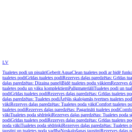
LV
Tualetes podi un pisuāri
Geberit AquaClean tualetes podi ar bidē funkc
tualetes podi
Grīdas tualetes podi
Rezerves daļas paredzētas: Grīdas tua
daļas paredzētas: Dizaina paneļi
Bidē tualetes podu vākiem
Rezerves da
tualetes podu un vāku komplektiem
Palīgmateriāli
Tualetes podi un tua
podi
Grīdas tualetes podi
Rezerves daļas paredzētas: Grīdas tualetes po
daļas paredzētas: Tualetes podi
Ārējās skalojamās tvertnes tualetes po
vāki
Rezerves daļas paredzētas: Tualetes poda vāki
Comfort tualetes p
tualetes podi
Rezerves daļas paredzētas: Pagarināti tualetes podi
Comfor
vāki
Tualetes poda sēdriņķi
Rezerves daļas paredzētas: Tualetes poda s
podi
Grīdas tualetes podi
Rezerves daļas paredzētas: Grīdas tualetes po
poda vāki
Tualetes poda sēdriņķi
Rezerves daļas paredzētas: Tualetes p
taustiņi un tualetes poda vadība
Noskalošanas taustiņi
Rezerves daļas p