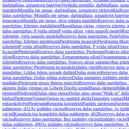
darbināšana, izmantojot baterijas
Vertikāla montāža, darbināšana, izma
maisītājs
Montāža pie sienas, darbināšana, izmantojot elektrotīklu
Rezer
daļas paredzētas: Montāža pie sienas, darbināšana, izmantojot baterija
ģeneratoru
Montāža pie sienas, divu rokturu maisītājs
Rezerves daļas pa
paredzētas: Izlietnes maisītājiem
Mazgāšanas vietas, virtuves izlietņu, i
daļas paredzētas: P veida sifoni
P veida sifoni, vietu taupoši modeļi
Reze
izlietnēm, vietu taupošs modelis
Rezerves daļas paredzētas: Pudeļsifoni
paredzētas: Izlietnes pieslēgumi
Pieslēguma īscaurule
Pieslēguma līkum
izlietnēm
P veida sifoni
Rezerves daļas paredzētas: P veida sifoni
Virtuv
īscaurule
Piederumi
Rezerves daļas paredzētas: Piederumi
Noteces sifo
sifoni
Rezerves daļas paredzētas: Zemapmetuma sifoni
Virsapmetuma s
izlietnēm
Rezerves daļas paredzētas: Noteces sifoni saimniecības izlie
daļas paredzētas: Pieslēguma īscaurule
Izplūdes vārsti
Rezerves daļas pa
paredzētas: Grīdas ūdens novade dušām
Dušas noteces
Rezerves daļas
daļas paredzētas: Dušas grīdas noteces
Dušas pamatnes izplūdes piede
noplūdes
Piederumi sienas līmeņa notecēm
Rezerves daļas paredzētas:
akmens dušas virsmas un Geberit Duofix uzstādīšanas elementi
Mākslī
elementi
Piederumi
Dušas sānu sienas
Dušas sānu sienas
“Walk-in” duša
kārbas
Piederumi
Vannas
Vannas no sanitārā akrila
Taisnstūra vannas
Mā
enkurskrūvēm
Piederumi
Remonta komplekti
Papildu piederumi
Savien
paliktņiem, d52
Ar izplūdes vāciņu
Rezerves daļas paredzētas: Ar izpl
vāciņš
Kanalizācijas komplekti dušas paliktņiem, d62
Rezerves daļas p
vāciņa
Rezerves daļas paredzētas: Bez izplūdes vāciņa
Izplūdes vāciņš
dušas paliktņiem, d90
Ar izplūdes vāciņu
Rezerves daļas paredzētas: A