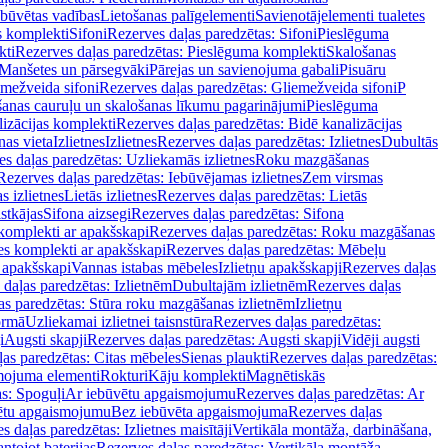
ebūvētas vadības
Lietošanas palīgelementi
Savienotājelementi tualetes
s komplekti
Sifoni
Rezerves daļas paredzētas: Sifoni
Pieslēguma
kti
Rezerves daļas paredzētas: Pieslēguma komplekti
Skalošanas
Manšetes un pārsegvāki
Pārejas un savienojuma gabali
Pisuāru
mežveida sifoni
Rezerves daļas paredzētas: Gliemežveida sifoni
P
šanas cauruļu un skalošanas līkumu pagarinājumi
Pieslēguma
izācijas komplekti
Rezerves daļas paredzētas: Bidē kanalizācijas
as vieta
Izlietnes
Izlietnes
Rezerves daļas paredzētas: Izlietnes
Dubultās
s daļas paredzētas: Uzliekamās izlietnes
Roku mazgāšanas
Rezerves daļas paredzētas: Iebūvējamas izlietnes
Zem virsmas
s izlietnes
Lietās izlietnes
Rezerves daļas paredzētas: Lietās
stkājas
Sifona aizsegi
Rezerves daļas paredzētas: Sifona
komplekti ar apakšskapi
Rezerves daļas paredzētas: Roku mazgāšanas
es komplekti ar apakšskapi
Rezerves daļas paredzētas: Mēbeļu
r apakšskapi
Vannas istabas mēbeles
Izlietņu apakšskapji
Rezerves daļas
daļas paredzētas: Izlietnēm
Dubultajām izlietnēm
Rezerves daļas
as paredzētas: Stūra roku mazgāšanas izlietnēm
Izlietņu
ormā
Uzliekamai izlietnei taisnstūra
Rezerves daļas paredzētas:
i
Augsti skapji
Rezerves daļas paredzētas: Augsti skapji
Vidēji augsti
as paredzētas: Citas mēbeles
Sienas plaukti
Rezerves daļas paredzētas:
ojuma elementi
Rokturi
Kāju komplekti
Magnētiskās
s: Spoguļi
Ar iebūvētu apgaismojumu
Rezerves daļas paredzētas: Ar
vētu apgaismojumu
Bez iebūvēta apgaismojuma
Rezerves daļas
s daļas paredzētas: Izlietnes maisītāji
Vertikāla montāža, darbināšana,
ntojot baterijas
Rezerves daļas paredzētas: Vertikāla montāža,