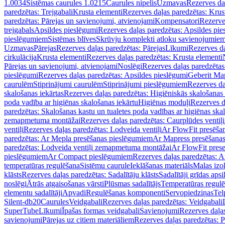
1.0034
Sistēmas caurules 1.0215
Caurules nipelis
Uzmavas
Rezerves da
paredzētas: Trejgabali
Krusta elementi
Rezerves daļas paredzētas: Krus
paredzētas: Pārejas un savienojumi, atvienojami
Kompensatori
Rezerve
trejgabals
Apsildes pieslēgumi
Rezerves daļas paredzētas: Apsildes pie
pieslēgumiem
Sistēmas blīves
Skrūvju komplekti atloku savienojumie
Uzmavas
Pārejas
Rezerves daļas paredzētas: Pārejas
Līkumi
Rezerves da
cirkulācija
Krusta elementi
Rezerves daļas paredzētas: Krusta elementi
Pārejas un savienojumi, atvienojami
Noslēgi
Rezerves daļas paredzētas
pieslēgumi
Rezerves daļas paredzētas: Apsildes pieslēgumi
Geberit Map
caurulēm
Stiprinājumi caurulēm
Stiprinājumi pieslēgumiem
Rezerves da
skalošanas iekārtas
Rezerves daļas paredzētas: Higiēniskās skalošanas 
poda vadība ar higiēnas skalošanas iekārtu
Higiēnas moduļi
Rezerves d
paredzētas: Skalošanas kastu un tualetes poda vadības ar higiēnas ska
zemapmetuma montāžai
Rezerves daļas paredzētas: Caurplūdes vent
ventiļi
Rezerves daļas paredzētas: Lodveida ventiļi
Ar FlowFit presēša
paredzētas: Ar Mepla presēšanas pieslēgumiem
Ar Mapress presēšana
paredzētas: Lodveida ventiļi zemapmetuma montāžai
Ar FlowFit pres
pieslēgumiem
Ar Compact pieslēgumiem
Rezerves daļas paredzētas: 
temperatūras regulēšana
Sistēmu caurule
Ieklāšanas materiāls
Malas izol
klāsts
Rezerves daļas paredzētas: Sadalītāju klāsts
Sadalītāji grīdas apsi
noslēgi
Ātrās atgaisošanas vārsti
Plūsmas sadalītājs
Temperatūras regulē
elementu sadalītāji
Apvadi
Regulēšanas komponenti
Servopiedziņas
Tel
Silent-db20
Caurules
Veidgabali
Rezerves daļas paredzētas: Veidgabali
SuperTube
Līkumi
Īpašas formas veidgabali
Savienojumi
Rezerves daļa
savienojumi
Pārejas uz citiem materiāliem
Rezerves daļas paredzētas: P