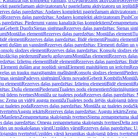
s: Kanalizācijas komplekti vannām, d52
Pagriežams aktivizators
Rezerves
lekti pagriežamam aktivizatoram
Ar pagriežamu aktivizatoru un ieplūdi
R
erves daļas paredzētas: Apdares komplekti pagriežamam aktivizatoram 
ol
Rezerves daļas paredzētas: Apdares komplekti aktivizatoram PushCon
s paredzētas: Piederumi vannu kanalizācijas komplektiem
Zemapmetuma c
mas
Geberit Duofix
Sienas sistēmas
Rezerves daļas paredzētas: Sienas sis
rumi
Montāžas elementi
Rezerves daļas paredzētas: Montāžas elementi
Tu
idē elementi
Rezerves daļas paredzētas: Bidē elementi
Pisuāru elementi
enti dušām un vannām
Rezerves daļas paredzētas: Elementi dušām un
onsoļu slodzes elementi
Rezerves daļas paredzētas: Konsoļu slodzes el
izolācijas piederumi
Paneļu apšuvums
Montāžas elementi
Rezerves daļas
edzētas: Izlietņu elementi
Bidē elementi
Rezerves daļas paredzētas: Bidē
 Elementi dušām arar noplūdi sienā
Elementi maisītājiem un ierīcēm
Reze
i veļas un trauku mazgājamām mašīnām
Konsoļu slodzes elementi
Pieder
tēmas sienām
Padeves sistēmām
Ūdens novadei
Geberit Kombifix
Montāža
tņu elementi
Rezerves daļas paredzētas: Izlietņu elementi
Bidē elementi
Re
zētas: Dušu elementi
Piederumi
Tualetes podu elementiem
Stiprinājumie
amā ūdens tvertnes
Montāža uz tualetes poda
Rezerves daļas paredzētas: 
as: Zema un vidēji augsta montāža
Tualetes podu ārējās skalojamā ūdens
z tualetes poda
Rezerves daļas paredzētas: Montāža uz tualetes poda
Sk
 tvertnēm
Augstu iekārts
Rezerves daļas paredzētas: Augstu iekārts
Zema 
i
Manšetes
Zemapmetuma skalojamās tvertnes
Sigma zemapmetuma skalo
s daļas paredzētas: Omega zemapmetuma skalojamās tvertnes
Delta ze
des un noskalošanas vārsti
Uzpildes vārsti
Rezerves daļas paredzētas: Uz
alojamām tvertnēm
Uzpildes vārsti keramikas skalojamā ūdens tvertnēm