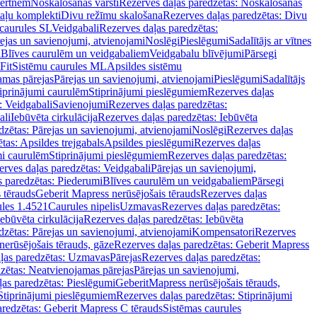
vertnēm
Noskalošanas vārsti
Rezerves daļas paredzētas: Noskalošanas
taļu komplekti
Divu režīmu skalošana
Rezerves daļas paredzētas: Divu
caurules SL
Veidgabali
Rezerves daļas paredzētas:
ejas un savienojumi, atvienojami
Noslēgi
Pieslēgumi
Sadalītājs ar vītnes
i
Blīves caurulēm un veidgabaliem
Veidgabalu blīvējumi
Pārsegi
Fit
Sistēmu caurules ML
Apsildes sistēmu
amas pārejas
Pārejas un savienojumi, atvienojami
Pieslēgumi
Sadalītājs
iprinājumi caurulēm
Stiprinājumi pieslēgumiem
Rezerves daļas
: Veidgabali
Savienojumi
Rezerves daļas paredzētas:
ali
Iebūvēta cirkulācija
Rezerves daļas paredzētas: Iebūvēta
dzētas: Pārejas un savienojumi, atvienojami
Noslēgi
Rezerves daļas
tas: Apsildes trejgabals
Apsildes pieslēgumi
Rezerves daļas
mi caurulēm
Stiprinājumi pieslēgumiem
Rezerves daļas paredzētas:
rves daļas paredzētas: Veidgabali
Pārejas un savienojumi,
s paredzētas: Piederumi
Blīves caurulēm un veidgabaliem
Pārsegi
 tērauds
Geberit Mapress nerūsējošais tērauds
Rezerves daļas
ules 1.4521
Caurules nipelis
Uzmavas
Rezerves daļas paredzētas:
Iebūvēta cirkulācija
Rezerves daļas paredzētas: Iebūvēta
dzētas: Pārejas un savienojumi, atvienojami
Kompensatori
Rezerves
nerūsējošais tērauds, gāze
Rezerves daļas paredzētas: Geberit Mapress
ļas paredzētas: Uzmavas
Pārejas
Rezerves daļas paredzētas:
zētas: Neatvienojamas pārejas
Pārejas un savienojumi,
ļas paredzētas: Pieslēgumi
GeberitMapress nerūsējošais tērauds,
Stiprinājumi pieslēgumiem
Rezerves daļas paredzētas: Stiprinājumi
aredzētas: Geberit Mapress C tērauds
Sistēmas caurules