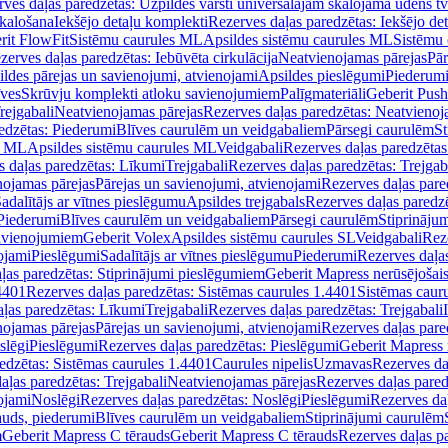
ves daļas paredzētas: Uzpildes vārsti universālajām skalojamā ūdens t
skalošana
Iekšējo detaļu komplekti
Rezerves daļas paredzētas: Iekšējo de
rit FlowFit
Sistēmu caurules ML
Apsildes sistēmu caurules ML
Sistēmu 
zerves daļas paredzētas: Iebūvēta cirkulācija
Neatvienojamas pārejas
Pār
ldes pārejas un savienojumi, atvienojami
Apsildes pieslēgumi
Piederum
īves
Skrūvju komplekti atloku savienojumiem
Palīgmateriāli
Geberit Push
rejgabali
Neatvienojamas pārejas
Rezerves daļas paredzētas: Neatvienoj
edzētas: Piederumi
Blīves caurulēm un veidgabaliem
Pārsegi caurulēm
St
s ML
Apsildes sistēmu caurules ML
Veidgabali
Rezerves daļas paredzētas
 daļas paredzētas: Līkumi
Trejgabali
Rezerves daļas paredzētas: Trejgab
nojamas pārejas
Pārejas un savienojumi, atvienojami
Rezerves daļas pare
adalītājs ar vītnes pieslēgumu
Apsildes trejgabals
Rezerves daļas paredzē
 Piederumi
Blīves caurulēm un veidgabaliem
Pārsegi caurulēm
Stiprināju
savienojumiem
Geberit Volex
Apsildes sistēmu caurules SL
Veidgabali
Reze
ojami
Pieslēgumi
Sadalītājs ar vītnes pieslēgumu
Piederumi
Rezerves daļa
ļas paredzētas: Stiprinājumi pieslēgumiem
Geberit Mapress nerūsējošais
4401
Rezerves daļas paredzētas: Sistēmas caurules 1.4401
Sistēmas caur
ļas paredzētas: Līkumi
Trejgabali
Rezerves daļas paredzētas: Trejgabali
nojamas pārejas
Pārejas un savienojumi, atvienojami
Rezerves daļas pare
slēgi
Pieslēgumi
Rezerves daļas paredzētas: Pieslēgumi
Geberit Mapress 
edzētas: Sistēmas caurules 1.4401
Caurules nipelis
Uzmavas
Rezerves da
aļas paredzētas: Trejgabali
Neatvienojamas pārejas
Rezerves daļas pared
ojami
Noslēgi
Rezerves daļas paredzētas: Noslēgi
Pieslēgumi
Rezerves da
auds, piederumi
Blīves caurulēm un veidgabaliem
Stiprinājumi caurulēm
m
Geberit Mapress C tērauds
Geberit Mapress C tērauds
Rezerves daļas p