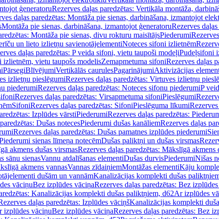
ntojot ģeneratoru
Rezerves daļas paredzētas: Vertikāla montāža, darbinā
ves daļas paredzētas: Montāža pie sienas, darbināšana, izmantojot elekt
s
Montāža pie sienas, darbināšana, izmantojot ģeneratoru
Rezerves daļas 
redzētas: Montāža pie sienas, divu rokturu maisītājs
Piederumi
Rezerves
erīču un lieto izlietņu savienotājelementi
Noteces sifoni izlietnēm
Rezerve
rves daļas paredzētas: P veida sifoni, vietu taupoši modeļi
Pudeļsifoni 
 izlietnēm, vietu taupošs modelis
Zemapmetuma sifoni
Rezerves daļas 
i
Pārsegi
Blīvējumi
Vertikālās caurules
Pagarinājumi
Aktivizācijas element
es izlietņu pieslēgumi
Rezerves daļas paredzētas: Virtuves izlietņu pies
nu piederumi
Rezerves daļas paredzētas: Noteces sifonu piederumi
P veid
ifoni
Rezerves daļas paredzētas: Virsapmetuma sifoni
Pieslēgumi
Rezerve
tnēm
Sifoni
Rezerves daļas paredzētas: Sifoni
Pieslēguma līkumi
Rezerves 
redzētas: Izplūdes vārsti
Piederumi
Rezerves daļas paredzētas: Piederu
 paredzētas: Dušas noteces
Piederumi dušas kanāliem
Rezerves daļas par
rumi
Rezerves daļas paredzētas: Dušas pamatnes izplūdes piederumi
Sie
 Piederumi sienas līmeņa notecēm
Dušas paliktņi un dušas virsmas
Rezerv
gā akmens dušas virsmas
Rezerves daļas paredzētas: Mākslīgā akmens 
s sānu sienas
Vannu atdalīšanas elementi
Dušas durvis
Piederumi
Nišas n
kslīgā akmens vannas
Vannas zīdaiņiem
Montāžas elementi
Kāju komplek
otājelementi dušām un vannām
Kanalizācijas komplekti dušas paliktņie
ūdes vāciņu
Bez izplūdes vāciņa
Rezerves daļas paredzētas: Bez izplūdes
aredzētas: Kanalizācijas komplekti dušas paliktņiem, d62
Ar izplūdes v
Rezerves daļas paredzētas: Izplūdes vāciņš
Kanalizācijas komplekti duša
r izplūdes vāciņu
Bez izplūdes vāciņa
Rezerves daļas paredzētas: Bez iz