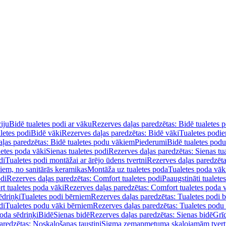
iju
Bidē tualetes podi ar vāku
Rezerves daļas paredzētas: Bidē tualetes 
letes podi
Bidē vāki
Rezerves daļas paredzētas: Bidē vāki
Tualetes podi
ļas paredzētas: Bidē tualetes podu vākiem
Piederumi
Bidē tualetes pod
letes poda vāki
Sienas tualetes podi
Rezerves daļas paredzētas: Sienas tu
di
Tualetes podi montāžai ar ārējo ūdens tvertni
Rezerves daļas paredzēta
diem, no sanitārās keramikas
Montāža uz tualetes poda
Tualetes poda vāk
odi
Rezerves daļas paredzētas: Comfort tualetes podi
Paaugstināti tualete
t tualetes poda vāki
Rezerves daļas paredzētas: Comfort tualetes poda 
ēdriņķi
Tualetes podi bērniem
Rezerves daļas paredzētas: Tualetes podi 
di
Tualetes podu vāki bērniem
Rezerves daļas paredzētas: Tualetes podu
oda sēdriņķi
Bidē
Sienas bidē
Rezerves daļas paredzētas: Sienas bidē
Grī
aredzētas: Noskalošanas taustiņi
Sigma zemapmetuma skalojamām tver