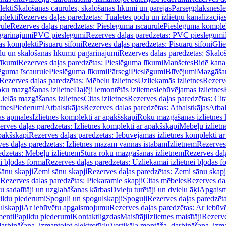
lekti
Skalošanas caurules, skalošanas līkumi un pārejas
Pārsegplāksnes
I
plekti
Rezerves daļas paredzētas: Tualetes podu un izlietņu kanalizācija
rule
Rezerves daļas paredzētas: Pieslēguma īscaurule
Pieslēguma komple
agarinājumi
PVC pieslēgumi
Rezerves daļas paredzētas: PVC pieslēgumi
jas komplekti
Pisuāru sifoni
Rezerves daļas paredzētas: Pisuāru sifoni
Glie
ļu un skalošanas līkumu pagarinājumi
Rezerves daļas paredzētas: Skalo
līkumi
Rezerves daļas paredzētas: Pieslēguma līkumi
Manšetes
Bidē kanal
ēguma īscaurule
Pieslēguma līkumi
Pārsegi
Pieslēgumi
Blīvējumi
Mazgāšan
Rezerves daļas paredzētas: Mēbeļu izlietnes
Uzliekamās izlietnes
Rezerve
oku mazgāšanas izlietne
Daļēji iemontētās izlietnes
Iebūvējamas izlietnes
Lielās mazgāšanas izlietnes
Citas izlietnes
Rezerves daļas paredzētas: Cita
etnes
Piederumi
Atbalstkājas
Rezerves daļas paredzētas: Atbalstkājas
Atbal
ās apmales
Izlietnes komplekti ar apakšskapi
Roku mazgāšanas izlietnes 
erves daļas paredzētas: Izlietnes komplekti ar apakšskapi
Mēbeļu izlietn
pakšskapi
Rezerves daļas paredzētas: Iebūvējamas izlietnes komplekti a
es daļas paredzētas: Izlietnes mazām vannas istabām
Izlietnēm
Rezerves 
edzētas: Mēbeļu izlietnēm
Stūra roku mazgāšanas izlietnēm
Rezerves daļ
ei bļodas formā
Rezerves daļas paredzētas: Uzliekamai izlietnei bļodas f
Sānu skapji
Zemi sānu skapji
Rezerves daļas paredzētas: Zemi sānu skapj
Rezerves daļas paredzētas: Piekaramie skapji
Citas mēbeles
Rezerves daļ
u sadalītāji un uzglabāšanas kārbas
Dvieļu turētāji un dvieļu āķi
Apgaism
ildu piederumi
Spoguļi un spoguļskapji
Spoguļi
Rezerves daļas paredzēta
uļskapji
Ar iebūvētu apgaismojumu
Rezerves daļas paredzētas: Ar iebū
enti
Papildu piederumi
Kontaktligzdas
Maisītāji
Izlietnes maisītāji
Rezerve
arbināšana, izmantojot elektrotīklu
Vertikāla montāža, darbināšana, izma