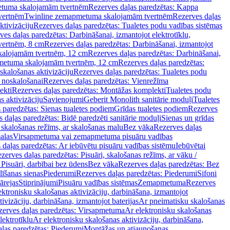
tuma skalojamām tvertnēm
Rezerves daļas paredzētas: Kappa
vertnēm
Twinline zemapmetuma skalojamām tvertnēm
Rezerves daļas
ktivizāciju
Rezerves daļas paredzētas: Tualetes podu vadības sistēmas
ves daļas paredzētas: Darbināšanai, izmantojot elektrotīklu,
vertnēm, 8 cm
Rezerves daļas paredzētas: Darbināšanai, izmantojot
skalojamām tvertnēm, 12 cm
Rezerves daļas paredzētas: Darbināšanai,
apmetuma skalojamām tvertnēm, 12 cm
Rezerves daļas paredzētas:
skalošanas aktivizāciju
Rezerves daļas paredzētas: Tualetes podu
 noskalošanai
Rezerves daļas paredzētas: Vienrežīma
ekti
Rezerves daļas paredzētas: Montāžas komplekti
Tualetes podu
s aktivizāciju
Savienojumi
Geberit Monolith sanitārie moduļi
Tualetes
 paredzētas: Sienas tualetes podiem
Grīdas tualetes podiem
Rezerves
 daļas paredzētas: Bidē paredzēti sanitārie moduļi
Sienas un grīdas
, skalošanas režīms, ar skalošanas malu
Bez vāka
Rezerves daļas
alas
Virsapmetuma vai zemapmetuma pisuāru vadības
 daļas paredzētas: Ar iebūvētu pisuāru vadības sistēmu
Iebūvētai
zerves daļas paredzētas: Pisuāri, skalošanas režīms, ar vāku /
 Pisuāri, darbībai bez ūdens
Bez vāka
Rezerves daļas paredzētas: Bez
līšanas sienas
Piederumi
Rezerves daļas paredzētas: Piederumi
Sifoni
ārejas
Stiprinājumi
Pisuāru vadības sistēmas
Zemapmetuma
Rezerves
ektronisku skalošanas aktivizāciju, darbināšana, izmantojot
ivizāciju, darbināšana, izmantojot baterijas
Ar pneimatisku skalošanas
zerves daļas paredzētas: Virsapmetuma
Ar elektronisku skalošanas
lektrotīklu
Ar elektronisku skalošanas aktivizāciju, darbināšana,
ļas paredzētas: Piederumi
Montāžas un atjaunošanas