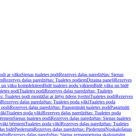
podi ar vāku
Sienas tualetes podi
Rezerves daļas paredzētas: Sienas
em
Rezerves daļas paredzētas: Tualetes podiem
Dizaina paneļi
Rezerves
u un vāku komplektiem
Bidē tualetes podu vākiem
Bidē vāku un bidē
aletes podi
Tualetes podi
Rezerves daļas paredzētas: Tualetes
s: Tualetes podi montāžai ar ārējo ūdens tvertni
Tualetes podi
Rezerves
i
Rezerves daļas paredzētas: Tualetes poda vāki
Tualetes poda
s podi
Rezerves daļas paredzētas: Paaugstināti tualetes podi
Pagarināti
vāki
Tualetes poda vāki
Rezerves daļas paredzētas: Tualetes poda
bērniem
Sienas tualetes podi
Rezerves daļas paredzētas: Sienas tualetes
 vāki bērniem
Tualetes poda vāki
Rezerves daļas paredzētas: Tualetes
das bidē
Piederumi
Rezerves daļas paredzētas: Piederumi
Noskalošanas
tnēm
Rezerves daļas paredzētas: Sigma zemapmetuma skalojamām