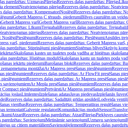
ļas paredzētas: Uzmavas
Pārejas
Rezerves daļas paredzētas: Pārejas
Līku
ta elementi
Neatvienojamas pārejas
Rezerves daļas paredzētas: Neatvien
s daļas paredzētas: Kompensatori
Noslēgi
Rezerves daļas paredzētas: No
slēgumi
Geberit Mapress C tērauds, piederumi
Blīves caurulēm un veidg
m
Geberit Mapress varš
Geberit Mapress varš
Rezerves daļas paredzētas: 
ļas paredzētas: Līkumi
Trejgabali
Rezerves daļas paredzētas: Trejgabali
Neatvienojamas pārejas
Rezerves daļas paredzētas: Neatvienojamas pāre
: Noslēgi
Pieslēgumi
Rezerves daļas paredzētas: Pieslēgumi
Apsildes trej
ress varš, piederumi
Rezerves daļas paredzētas: Geberit Mapress varš,
ļas paredzētas: Stiprinājumi pieslēgumiem
Sistēmas blīves
Skrūvju komp
iekārtas
Skalošanas kastes un tualetes poda vadība ar higiēnas skalošana
aļas paredzētas: Higiēnas moduļi
Skalošanas kastu un tualetes poda vad
lošanas iekārtu piederumi
Barošanas bloki
Rezerves daļas paredzētas: Ba
iļi zemapmetuma montāžai
Ar Mapress presēšanas pieslēgumiem
Rezerves
nas pieslēgumiem
Rezerves daļas paredzētas: Ar FlowFit presēšanas pi
s pieslēgumiem
Rezerves daļas paredzētas: Ar Mapress presēšanas pies
es savienojumiem
Ar Mepla presēšanas pieslēgumiem
Rezerves daļas pa
Ar Compact pieslēgumiem
Pretvārsti
Ar Mapress presēšanas pieslēgumie
ācijas joslas
Līmlentes
Izplešanas adatas
Javas piedevas
Izplešanās šuves
ldei
Rezerves daļas paredzētas: Sadalītāji grīdas apsildei
Lodveida ventiļi
šanas vienības
Rezerves daļas paredzētas: Temperatūras regulēšanas vie
pas termostati
Galvenie regulatori
Komunikācijas moduļi
Sensori
Transfor
Līkumi
Atzari
Rezerves daļas paredzētas: Atzari
Pārejas
Piekļuves caurule
s paredzētas: Savienojumi
Metināmie savienojumi
Uzmavu savienojumi
R
ārejas uz citiem materiāliem
Savienotājelementi
Rezerves daļas paredzēt