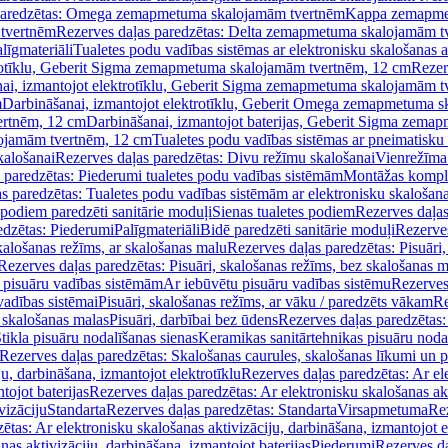
paredzētas: Omega zemapmetuma skalojamām tvertnēm
Kappa zemapme
tvertnēm
Rezerves daļas paredzētas: Delta zemapmetuma skalojamām t
līgmateriāli
Tualetes podu vadības sistēmas ar elektronisku skalošanas a
trotīklu, Geberit Sigma zemapmetuma skalojamām tvertnēm, 12 cm
Rezer
ai, izmantojot elektrotīklu, Geberit Sigma zemapmetuma skalojamām t
m
Darbināšanai, izmantojot elektrotīklu, Geberit Omega zemapmetuma 
ertnēm, 12 cm
Darbināšanai, izmantojot baterijas, Geberit Sigma zem
lojamām tvertnēm, 12 cm
Tualetes podu vadības sistēmas ar pneimatisku 
kalošanai
Rezerves daļas paredzētas: Divu režīmu skalošanai
Vienrežīma
 paredzētas: Piederumi tualetes podu vadības sistēmām
Montāžas kompl
s paredzētas: Tualetes podu vadības sistēmām ar elektronisku skalošana
 podiem paredzēti sanitārie moduļi
Sienas tualetes podiem
Rezerves daļas
edzētas: Piederumi
Palīgmateriāli
Bidē paredzēti sanitārie moduļi
Rezerves
skalošanas režīms, ar skalošanas malu
Rezerves daļas paredzētas: Pisuāri
Rezerves daļas paredzētas: Pisuāri, skalošanas režīms, bez skalošanas m
pisuāru vadības sistēmām
Ar iebūvētu pisuāru vadības sistēmu
Rezerves
vadības sistēmai
Pisuāri, skalošanas režīms, ar vāku / paredzēts vākam
Re
 skalošanas malas
Pisuāri, darbībai bez ūdens
Rezerves daļas paredzētas:
tikla pisuāru nodalīšanas sienas
Keramikas sanitārtehnikas pisuāru noda
Rezerves daļas paredzētas: Skalošanas caurules, skalošanas līkumi un p
u, darbināšana, izmantojot elektrotīklu
Rezerves daļas paredzētas: Ar el
tojot baterijas
Rezerves daļas paredzētas: Ar elektronisku skalošanas akt
vizāciju
Standarta
Rezerves daļas paredzētas: Standarta
Virsapmetuma
Re
ētas: Ar elektronisku skalošanas aktivizāciju, darbināšana, izmantojot e
as aktivizāciju, darbināšana, izmantojot baterijas
Piederumi
Rezerves da