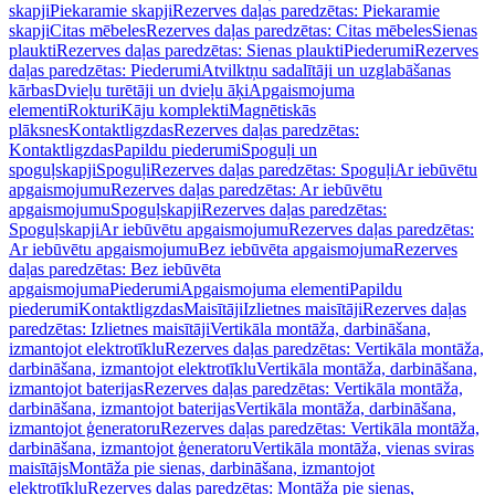
skapji
Piekaramie skapji
Rezerves daļas paredzētas: Piekaramie
skapji
Citas mēbeles
Rezerves daļas paredzētas: Citas mēbeles
Sienas
plaukti
Rezerves daļas paredzētas: Sienas plaukti
Piederumi
Rezerves
daļas paredzētas: Piederumi
Atvilktņu sadalītāji un uzglabāšanas
kārbas
Dvieļu turētāji un dvieļu āķi
Apgaismojuma
elementi
Rokturi
Kāju komplekti
Magnētiskās
plāksnes
Kontaktligzdas
Rezerves daļas paredzētas:
Kontaktligzdas
Papildu piederumi
Spoguļi un
spoguļskapji
Spoguļi
Rezerves daļas paredzētas: Spoguļi
Ar iebūvētu
apgaismojumu
Rezerves daļas paredzētas: Ar iebūvētu
apgaismojumu
Spoguļskapji
Rezerves daļas paredzētas:
Spoguļskapji
Ar iebūvētu apgaismojumu
Rezerves daļas paredzētas:
Ar iebūvētu apgaismojumu
Bez iebūvēta apgaismojuma
Rezerves
daļas paredzētas: Bez iebūvēta
apgaismojuma
Piederumi
Apgaismojuma elementi
Papildu
piederumi
Kontaktligzdas
Maisītāji
Izlietnes maisītāji
Rezerves daļas
paredzētas: Izlietnes maisītāji
Vertikāla montāža, darbināšana,
izmantojot elektrotīklu
Rezerves daļas paredzētas: Vertikāla montāža,
darbināšana, izmantojot elektrotīklu
Vertikāla montāža, darbināšana,
izmantojot baterijas
Rezerves daļas paredzētas: Vertikāla montāža,
darbināšana, izmantojot baterijas
Vertikāla montāža, darbināšana,
izmantojot ģeneratoru
Rezerves daļas paredzētas: Vertikāla montāža,
darbināšana, izmantojot ģeneratoru
Vertikāla montāža, vienas sviras
maisītājs
Montāža pie sienas, darbināšana, izmantojot
elektrotīklu
Rezerves daļas paredzētas: Montāža pie sienas,