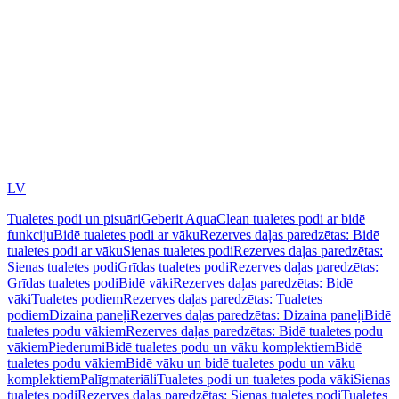
LV
Tualetes podi un pisuāri
Geberit AquaClean tualetes podi ar bidē
funkciju
Bidē tualetes podi ar vāku
Rezerves daļas paredzētas: Bidē
tualetes podi ar vāku
Sienas tualetes podi
Rezerves daļas paredzētas:
Sienas tualetes podi
Grīdas tualetes podi
Rezerves daļas paredzētas:
Grīdas tualetes podi
Bidē vāki
Rezerves daļas paredzētas: Bidē
vāki
Tualetes podiem
Rezerves daļas paredzētas: Tualetes
podiem
Dizaina paneļi
Rezerves daļas paredzētas: Dizaina paneļi
Bidē
tualetes podu vākiem
Rezerves daļas paredzētas: Bidē tualetes podu
vākiem
Piederumi
Bidē tualetes podu un vāku komplektiem
Bidē
tualetes podu vākiem
Bidē vāku un bidē tualetes podu un vāku
komplektiem
Palīgmateriāli
Tualetes podi un tualetes poda vāki
Sienas
tualetes podi
Rezerves daļas paredzētas: Sienas tualetes podi
Tualetes