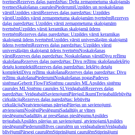
tvertnes
Rezerves daļas paredzētas: Delta zemapmetuma skalojamās
tvertnes
Skalošanas caurules
Piederumi
Uzpildes un noskalošanas
vārsti
Uzpildes vārsti
Rezerves daļas paredzētas: Uzpildes
vārsti
Uzpildes vārsti zemapmetuma skalojamām tvertnēm
Rezerves
daļas paredzētas: Uzpildes vārsti zemapmetuma skalojamām
tvertnēm
Uzpildes vārsti keramikas skalojamā ūdens
tvertnēm
Rezerves daļas paredzētas: Uzpildes vārsti keramikas
skalojamā ūdens tvertnēm
Uzpildes vārsti universālajām skalojamā
ūdens tvertnēm
Rezerves daļas paredzētas: Uzpildes vārsti
universālajām skalojamā ūdens tvertnēm
Noskalošanas
vārsti
Rezerves daļas paredzētas: Noskalošanas vārsti
Divu režīmu
skalošana
Rezerves daļas paredzētas: Divu režīmu skalošana
Iekšējo
detaļu komplekti
Rezerves daļas paredzētas: Iekšējo detaļu
komplekti
Divu režīmu skalošana
Rezerves daļas paredzētas: Divu
režīmu skalošana
Piederumi
Noskalošanas pogas
Padeves
sistēmas
Geberit FlowFit
Sistēmu caurules ML
Apsildes sistēmu
caurules ML
Sistēmu caurules SL
Veidgabali
Rezerves daļas
paredzētas: Veidgabali
Savienojumi
Pārejas
Līkumi
Trejgabali
Iebūvēta
cirkulācija
Rezerves daļas paredzētas: Iebūvēta
cirkulācija
Neatvienojamas pārejas
Pārejas un savienojumi,
atvienojami
Noslēgi
Pieslēgumi
Sadalītājs ar vītnes
pieslēgumu
Sadalītājs ar presēšanas pieslēgumu
Apsildes
trejgabals
Apsildes pārejas un savienojumi, atvienojami
Apsildes
pieslēgumi
Piederumi
Blīves caurulēm un veidgabaliem
Veidgabalu
blīvējumi
Pārsegi caurulēm
Stiprinājumi caurulēm
Stiprinājumi