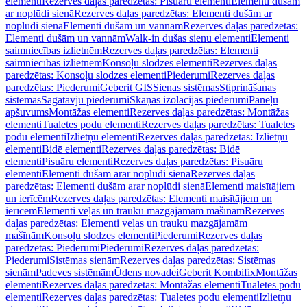
elementi
Rezerves daļas paredzētas: Pisuāru elementi
Elementi dušām
ar noplūdi sienā
Rezerves daļas paredzētas: Elementi dušām ar
noplūdi sienā
Elementi dušām un vannām
Rezerves daļas paredzētas:
Elementi dušām un vannām
Walk-in dušas sienu elementi
Elementi
saimniecības izlietnēm
Rezerves daļas paredzētas: Elementi
saimniecības izlietnēm
Konsoļu slodzes elementi
Rezerves daļas
paredzētas: Konsoļu slodzes elementi
Piederumi
Rezerves daļas
paredzētas: Piederumi
Geberit GIS
Sienas sistēmas
Stiprināšanas
sistēmas
Sagatavju piederumi
Skaņas izolācijas piederumi
Paneļu
apšuvums
Montāžas elementi
Rezerves daļas paredzētas: Montāžas
elementi
Tualetes podu elementi
Rezerves daļas paredzētas: Tualetes
podu elementi
Izlietņu elementi
Rezerves daļas paredzētas: Izlietņu
elementi
Bidē elementi
Rezerves daļas paredzētas: Bidē
elementi
Pisuāru elementi
Rezerves daļas paredzētas: Pisuāru
elementi
Elementi dušām arar noplūdi sienā
Rezerves daļas
paredzētas: Elementi dušām arar noplūdi sienā
Elementi maisītājiem
un ierīcēm
Rezerves daļas paredzētas: Elementi maisītājiem un
ierīcēm
Elementi veļas un trauku mazgājamām mašīnām
Rezerves
daļas paredzētas: Elementi veļas un trauku mazgājamām
mašīnām
Konsoļu slodzes elementi
Piederumi
Rezerves daļas
paredzētas: Piederumi
Piederumi
Rezerves daļas paredzētas:
Piederumi
Sistēmas sienām
Rezerves daļas paredzētas: Sistēmas
sienām
Padeves sistēmām
Ūdens novadei
Geberit Kombifix
Montāžas
elementi
Rezerves daļas paredzētas: Montāžas elementi
Tualetes podu
elementi
Rezerves daļas paredzētas: Tualetes podu elementi
Izlietņu