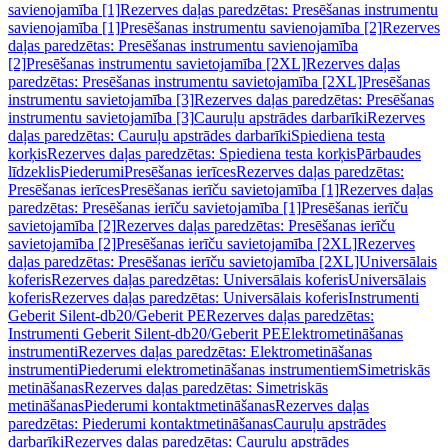
savienojamība [1]
Rezerves daļas paredzētas: Presēšanas instrumentu
savienojamība [1]
Presēšanas instrumentu savienojamība [2]
Rezerves
daļas paredzētas: Presēšanas instrumentu savienojamība
[2]
Presēšanas instrumentu savietojamība [2XL]
Rezerves daļas
paredzētas: Presēšanas instrumentu savietojamība [2XL]
Presēšanas
instrumentu savietojamība [3]
Rezerves daļas paredzētas: Presēšanas
instrumentu savietojamība [3]
Cauruļu apstrādes darbarīki
Rezerves
daļas paredzētas: Cauruļu apstrādes darbarīki
Spiediena testa
korķis
Rezerves daļas paredzētas: Spiediena testa korķis
Pārbaudes
līdzeklis
Piederumi
Presēšanas ierīces
Rezerves daļas paredzētas:
Presēšanas ierīces
Presēšanas ierīču savietojamība [1]
Rezerves daļas
paredzētas: Presēšanas ierīču savietojamība [1]
Presēšanas ierīču
savietojamība [2]
Rezerves daļas paredzētas: Presēšanas ierīču
savietojamība [2]
Presēšanas ierīču savietojamība [2XL]
Rezerves
daļas paredzētas: Presēšanas ierīču savietojamība [2XL]
Universālais
koferis
Rezerves daļas paredzētas: Universālais koferis
Universālais
koferis
Rezerves daļas paredzētas: Universālais koferis
Instrumenti
Geberit Silent-db20/Geberit PE
Rezerves daļas paredzētas:
Instrumenti Geberit Silent-db20/Geberit PE
Elektrometināšanas
instrumenti
Rezerves daļas paredzētas: Elektrometināšanas
instrumenti
Piederumi elektrometināšanas instrumentiem
Simetriskās
metināšanas
Rezerves daļas paredzētas: Simetriskās
metināšanas
Piederumi kontaktmetināšanas
Rezerves daļas
paredzētas: Piederumi kontaktmetināšanas
Cauruļu apstrādes
darbarīki
Rezerves daļas paredzētas: Cauruļu apstrādes