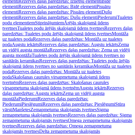
elementi
Rezerves daļas paredzētas: Izlietņu elementi
Bidē
elementi
Rezerves daļas paredzētas: Bidē elementi
Pisuāru
elementi
Rezerves daļas paredzētas: Pisuāru elementi
Dušu
elementi
Rezerves daļas paredzētas: Dušu elementi
Piederumi
Tualetes
podu elementiem
Stiprinājumiem
Ārējās skalojamā ūdens
tvertnes
Tualetes podu ārējās skalojamā ūdens tvertnes
Rezerves daļas
paredzētas: Tualetes podu ārējās skalojamā ūdens tvertnes
Montāža
uz tualetes poda
Rezerves daļas paredzētas: Montāža uz tualetes
poda
Augstu iekārts
Rezerves daļas paredzētas: Augstu iekārts
Zema
un vidēji augsta montāža
Rezerves daļas paredzētas: Zema un vidēji
augsta montāža
Tualetes podu ārējās skalojamā ūdens tvertnes no
sanitārās keramikas
Rezerves daļas paredzētas: Tualetes podu ārējās
skalojamā ūdens tvertnes no sanitārās keramikas
Montāža uz tualetes
poda
Rezerves daļas paredzētas: Montāža uz tualetes
poda
Skalošanas caurules virsapmetuma skalojamā ūdens
tvertnēm
Rezerves daļas paredzētas: Skalošanas caurules
virsapmetuma skalojamā ūdens tvertnēm
Augstu iekārts
Rezerves
daļas paredzētas: Augstu iekārts
Zema un vidēji augsta
montāža
Piederumi
Rezerves daļas paredzētas:
Piederumi
Pieslēgumi
Rezerves daļas paredzētas: Pieslēgumi
Stūra
vārsti
Manšetes
Zemapmetuma skalojamās tvertnes
Sigma
zemapmetuma skalojamās tvertnes
Rezerves daļas paredzētas: Sigma
zemapmetuma skalojamās tvertnes
Omega zemapmetuma skalojamās
tvertnes
Rezerves daļas paredzētas: Omega zemapmetuma
skalojamās tvertnes
Delta zemapmetuma skalojamās