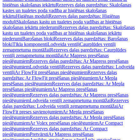
higiēnas skalošanas iekārtu
Rezerves daļas paredzētas: Skalošanas
kastes un tualetes poda vadība ar higiēnas skalošanas
iekārtu
Higiēnas moduļi
Rezerves daļas paredzētas: Higiēnas
moduļi
Skalošanas kastu un tualetes poda vadības ar higiēnas
skalošanas iekārtu piederumi
Rezerves daļas paredzētas: Skalošanas
kastu un tualetes poda vadības ar higiēnas skalošanas iekārtu
piederumi
Barošanas bloki
Rezerves daļas paredzētas: Barošanas
bloki
Tīkla komponenti
Lodveida ventiļi
Caurplūdes ventiļi
zemapmetuma montāžai
Rezerves daļas paredzētas: Caurplūdes
ventiļi zemapmetuma montāžai
Ar Mapress presēšanas
pieslēgumiem
Rezerves daļas paredzētas: Ar Mapress presēšanas
pieslēgumiem
Lodveida ventiļi
Rezerves daļas paredzētas: Lodveida
ventiļi
Ar FlowFit presēšanas pieslēgumiem
Rezerves daļas
paredzētas: Ar FlowFit presēšanas pieslēgumiem
Ar Mepla
presēšanas pieslēgumiem
Rezerves daļas paredzētas: Ar Mepla
presēšanas pieslēgumiem
Ar Mapress presēšanas
pieslēgumiem
Rezerves daļas paredzētas: Ar Mapress presēšanas
pieslēgumiem
Lodveida ventiļi zemapmetuma montāžai
Rezerves
daļas paredzētas: Lodveida ventiļi zemapmetuma montāžai
Ar
FlowFit preses savienojumiem
Ar Mepla presēšanas
pieslēgumiem
Rezerves daļas paredzētas: Ar Mepla presēšanas
pieslēgumiem
Ar Volex presēšanas pieslēgumiem
Ar Compact
pieslēgumiem
Rezerves daļas paredzētas: Ar Compact
pieslēgumiem
Pretvārsti
Ar Mapress presēšanas
pieslēgumiem
Apsildes atgaisošanas vārsti
Ātrās atgaisošanas