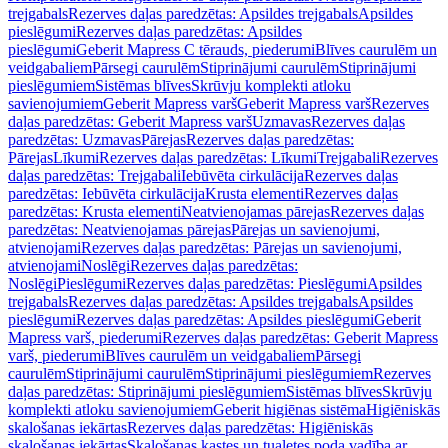
trejgabals
Rezerves daļas paredzētas: Apsildes trejgabals
Apsildes
pieslēgumi
Rezerves daļas paredzētas: Apsildes
pieslēgumi
Geberit Mapress C tērauds, piederumi
Blīves caurulēm un
veidgabaliem
Pārsegi caurulēm
Stiprinājumi caurulēm
Stiprinājumi
pieslēgumiem
Sistēmas blīves
Skrūvju komplekti atloku
savienojumiem
Geberit Mapress varš
Geberit Mapress varš
Rezerves
daļas paredzētas: Geberit Mapress varš
Uzmavas
Rezerves daļas
paredzētas: Uzmavas
Pārejas
Rezerves daļas paredzētas:
Pārejas
Līkumi
Rezerves daļas paredzētas: Līkumi
Trejgabali
Rezerves
daļas paredzētas: Trejgabali
Iebūvēta cirkulācija
Rezerves daļas
paredzētas: Iebūvēta cirkulācija
Krusta elementi
Rezerves daļas
paredzētas: Krusta elementi
Neatvienojamas pārejas
Rezerves daļas
paredzētas: Neatvienojamas pārejas
Pārejas un savienojumi,
atvienojami
Rezerves daļas paredzētas: Pārejas un savienojumi,
atvienojami
Noslēgi
Rezerves daļas paredzētas:
Noslēgi
Pieslēgumi
Rezerves daļas paredzētas: Pieslēgumi
Apsildes
trejgabals
Rezerves daļas paredzētas: Apsildes trejgabals
Apsildes
pieslēgumi
Rezerves daļas paredzētas: Apsildes pieslēgumi
Geberit
Mapress varš, piederumi
Rezerves daļas paredzētas: Geberit Mapress
varš, piederumi
Blīves caurulēm un veidgabaliem
Pārsegi
caurulēm
Stiprinājumi caurulēm
Stiprinājumi pieslēgumiem
Rezerves
daļas paredzētas: Stiprinājumi pieslēgumiem
Sistēmas blīves
Skrūvju
komplekti atloku savienojumiem
Geberit higiēnas sistēma
Higiēniskās
skalošanas iekārtas
Rezerves daļas paredzētas: Higiēniskās
skalošanas iekārtas
Skalošanas kastes un tualetes poda vadība ar