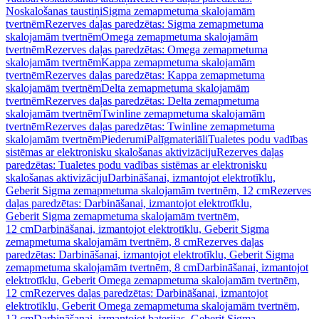
Noskalošanas taustiņi
Sigma zemapmetuma skalojamām
tvertnēm
Rezerves daļas paredzētas: Sigma zemapmetuma
skalojamām tvertnēm
Omega zemapmetuma skalojamām
tvertnēm
Rezerves daļas paredzētas: Omega zemapmetuma
skalojamām tvertnēm
Kappa zemapmetuma skalojamām
tvertnēm
Rezerves daļas paredzētas: Kappa zemapmetuma
skalojamām tvertnēm
Delta zemapmetuma skalojamām
tvertnēm
Rezerves daļas paredzētas: Delta zemapmetuma
skalojamām tvertnēm
Twinline zemapmetuma skalojamām
tvertnēm
Rezerves daļas paredzētas: Twinline zemapmetuma
skalojamām tvertnēm
Piederumi
Palīgmateriāli
Tualetes podu vadības
sistēmas ar elektronisku skalošanas aktivizāciju
Rezerves daļas
paredzētas: Tualetes podu vadības sistēmas ar elektronisku
skalošanas aktivizāciju
Darbināšanai, izmantojot elektrotīklu,
Geberit Sigma zemapmetuma skalojamām tvertnēm, 12 cm
Rezerves
daļas paredzētas: Darbināšanai, izmantojot elektrotīklu,
Geberit Sigma zemapmetuma skalojamām tvertnēm,
12 cm
Darbināšanai, izmantojot elektrotīklu, Geberit Sigma
zemapmetuma skalojamām tvertnēm, 8 cm
Rezerves daļas
paredzētas: Darbināšanai, izmantojot elektrotīklu, Geberit Sigma
zemapmetuma skalojamām tvertnēm, 8 cm
Darbināšanai, izmantojot
elektrotīklu, Geberit Omega zemapmetuma skalojamām tvertnēm,
12 cm
Rezerves daļas paredzētas: Darbināšanai, izmantojot
elektrotīklu, Geberit Omega zemapmetuma skalojamām tvertnēm,
12 cm
Darbināšanai, izmantojot baterijas, Geberit Sigma