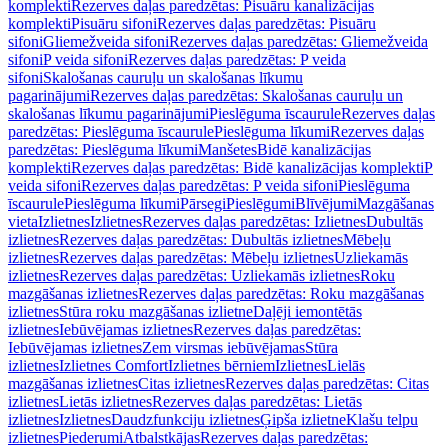
komplekti
Rezerves daļas paredzētas: Pisuāru kanalizācijas
komplekti
Pisuāru sifoni
Rezerves daļas paredzētas: Pisuāru
sifoni
Gliemežveida sifoni
Rezerves daļas paredzētas: Gliemežveida
sifoni
P veida sifoni
Rezerves daļas paredzētas: P veida
sifoni
Skalošanas cauruļu un skalošanas līkumu
pagarinājumi
Rezerves daļas paredzētas: Skalošanas cauruļu un
skalošanas līkumu pagarinājumi
Pieslēguma īscaurule
Rezerves daļas
paredzētas: Pieslēguma īscaurule
Pieslēguma līkumi
Rezerves daļas
paredzētas: Pieslēguma līkumi
Manšetes
Bidē kanalizācijas
komplekti
Rezerves daļas paredzētas: Bidē kanalizācijas komplekti
P
veida sifoni
Rezerves daļas paredzētas: P veida sifoni
Pieslēguma
īscaurule
Pieslēguma līkumi
Pārsegi
Pieslēgumi
Blīvējumi
Mazgāšanas
vieta
Izlietnes
Izlietnes
Rezerves daļas paredzētas: Izlietnes
Dubultās
izlietnes
Rezerves daļas paredzētas: Dubultās izlietnes
Mēbeļu
izlietnes
Rezerves daļas paredzētas: Mēbeļu izlietnes
Uzliekamās
izlietnes
Rezerves daļas paredzētas: Uzliekamās izlietnes
Roku
mazgāšanas izlietnes
Rezerves daļas paredzētas: Roku mazgāšanas
izlietnes
Stūra roku mazgāšanas izlietne
Daļēji iemontētās
izlietnes
Iebūvējamas izlietnes
Rezerves daļas paredzētas:
Iebūvējamas izlietnes
Zem virsmas iebūvējamas
Stūra
izlietnes
Izlietnes Comfort
Izlietnes bērniem
Izlietnes
Lielās
mazgāšanas izlietnes
Citas izlietnes
Rezerves daļas paredzētas: Citas
izlietnes
Lietās izlietnes
Rezerves daļas paredzētas: Lietās
izlietnes
Izlietnes
Daudzfunkciju izlietnes
Ģipša izlietne
Klašu telpu
izlietnes
Piederumi
Atbalstkājas
Rezerves daļas paredzētas: