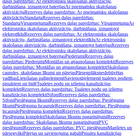
daļas paredzētas: Ar elektronisku skalošanas aktivizāciju,
darbināšana, izmantojot baterijas
Ar pneimatisku skalošanas
aktivizāciju
Rezerves daļas paredzētas: Ar pneimatisku skalošanas
aktivizāciju
Standarta
Rezerves daļas paredzētas:
Standarta
Virsapmetuma
Rezerves daļas paredzētas: Virsapmetuma
Ar
elektronisku skalošanas aktivizāciju, darbināšana, izmantojot
elektrotīklu
Rezerves daļas paredzētas: Ar elektronisku skalošanas
aktivizāciju, darbināšana, izmantojot elektrotīklu
Ar elektronisku
skalošanas aktivizāciju, darbināšana, izmantojot baterijas
Rezerves
daļas paredzētas: Ar elektronisku skalošanas aktivizāciju,
darbināšana, izmantojot baterijas
Piederumi
Rezerves daļas
paredzētas: Piederumi
Montāžas un atjaunošanas komplekti
Rezerves
daļas paredzētas: Montāžas un atjaunošanas komplekti
Skalošanas
caurules, skalošanas līkumi un pārejas
Pārsegplāksnes
Iebūvētas
vadības
Lietošanas palīgelementi
Savienotājelementi tualetes podiem,
pisuāriem un bidē
Tualetes podu un izlietņu kanalizācijas
komplekti
Rezerves daļas paredzētas: Tualetes podu un izlietņu
kanalizācijas komplekti
Sifoni
Rezerves daļas paredzētas:
Sifoni
Pieslēguma līkumi
Rezerves daļas paredzētas: Pieslēguma
līkumi
Pieslēguma īscaurule
Rezerves daļas paredzētas: Pieslēguma
īscaurule
Pieslēguma komplekti
Rezerves daļas paredzētas:
Pieslēguma komplekti
Skalošanas līkumu pagarinājumi
Rezerves
daļas paredzētas: Skalošanas līkumu pagarinājumi
PVC
pieslēgumi
Rezerves daļas paredzētas: PVC pieslēgumi
Manšetes un
pārsegvāki
Pārejas un savienojuma gabali
Pisuāru kanalizācijas