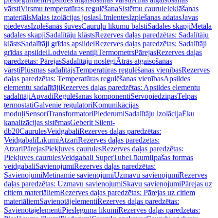
vārsti
Virsmu temperatūras regulēšana
Sistēmu caurule
Ieklāšanas
materiāls
Malas izolācijas joslas
Līmlentes
Izplešanas adatas
Javas
piedevas
Izplešanās šuves
Cauruļu līkumu balsti
Sadales skapji
Metāla
sadales skapji
Sadalītāju klāsts
Rezerves daļas paredzētas: Sadalītāju
klāsts
Sadalītāji grīdas apsildei
Rezerves daļas paredzētas: Sadalītāji
grīdas apsildei
Lodveida ventiļi
Termometrs
Pārejas
Rezerves daļas
paredzētas: Pārejas
Sadalītāju noslēgi
Ātrās atgaisošanas
vārsti
Plūsmas sadalītājs
Temperatūras regulēšanas vienības
Rezerves
daļas paredzētas: Temperatūras regulēšanas vienības
Apsildes
elementu sadalītāji
Rezerves daļas paredzētas: Apsildes elementu
sadalītāji
Apvadi
Regulēšanas komponenti
Servopiedziņas
Telpas
termostati
Galvenie regulatori
Komunikācijas
moduļi
Sensori
Transformatori
Piederumi
Sadalītāju izolācija
Ēku
kanalizācijas sistēmas
Geberit Silent-
db20
Caurules
Veidgabali
Rezerves daļas paredzētas:
Veidgabali
Līkumi
Atzari
Rezerves daļas paredzētas:
Atzari
Pārejas
Piekļuves caurules
Rezerves daļas paredzētas:
Piekļuves caurules
Veidgabali SuperTube
Līkumi
Īpašas formas
veidgabali
Savienojumi
Rezerves daļas paredzētas:
Savienojumi
Metināmie savienojumi
Uzmavu savienojumi
Rezerves
daļas paredzētas: Uzmavu savienojumi
Skavu savienojumi
Pārejas uz
citiem materiāliem
Rezerves daļas paredzētas: Pārejas uz citiem
materiāliem
Savienotājelementi
Rezerves daļas paredzētas:
Savienotājelementi
Pieslēguma līkumi
Rezerves daļas paredzētas: