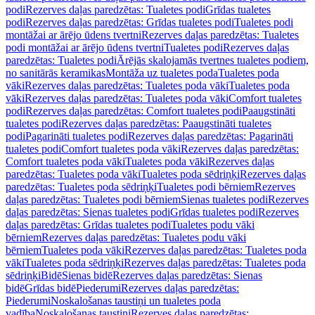
podi
Rezerves daļas paredzētas: Tualetes podi
Grīdas tualetes
podi
Rezerves daļas paredzētas: Grīdas tualetes podi
Tualetes podi
montāžai ar ārējo ūdens tvertni
Rezerves daļas paredzētas: Tualetes
podi montāžai ar ārējo ūdens tvertni
Tualetes podi
Rezerves daļas
paredzētas: Tualetes podi
Ārējās skalojamās tvertnes tualetes podiem,
no sanitārās keramikas
Montāža uz tualetes poda
Tualetes poda
vāki
Rezerves daļas paredzētas: Tualetes poda vāki
Tualetes poda
vāki
Rezerves daļas paredzētas: Tualetes poda vāki
Comfort tualetes
podi
Rezerves daļas paredzētas: Comfort tualetes podi
Paaugstināti
tualetes podi
Rezerves daļas paredzētas: Paaugstināti tualetes
podi
Pagarināti tualetes podi
Rezerves daļas paredzētas: Pagarināti
tualetes podi
Comfort tualetes poda vāki
Rezerves daļas paredzētas:
Comfort tualetes poda vāki
Tualetes poda vāki
Rezerves daļas
paredzētas: Tualetes poda vāki
Tualetes poda sēdriņķi
Rezerves daļas
paredzētas: Tualetes poda sēdriņķi
Tualetes podi bērniem
Rezerves
daļas paredzētas: Tualetes podi bērniem
Sienas tualetes podi
Rezerves
daļas paredzētas: Sienas tualetes podi
Grīdas tualetes podi
Rezerves
daļas paredzētas: Grīdas tualetes podi
Tualetes podu vāki
bērniem
Rezerves daļas paredzētas: Tualetes podu vāki
bērniem
Tualetes poda vāki
Rezerves daļas paredzētas: Tualetes poda
vāki
Tualetes poda sēdriņķi
Rezerves daļas paredzētas: Tualetes poda
sēdriņķi
Bidē
Sienas bidē
Rezerves daļas paredzētas: Sienas
bidē
Grīdas bidē
Piederumi
Rezerves daļas paredzētas:
Piederumi
Noskalošanas taustiņi un tualetes poda
vadība
Noskalošanas taustiņi
Rezerves daļas paredzētas: