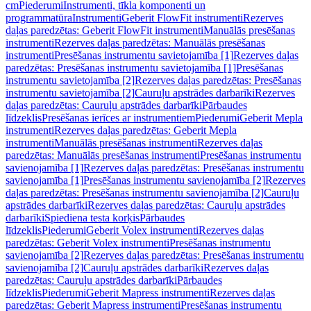
cm
Piederumi
Instrumenti, tīkla komponenti un
programmatūra
Instrumenti
Geberit FlowFit instrumenti
Rezerves
daļas paredzētas: Geberit FlowFit instrumenti
Manuālās presēšanas
instrumenti
Rezerves daļas paredzētas: Manuālās presēšanas
instrumenti
Presēšanas instrumentu savietojamība [1]
Rezerves daļas
paredzētas: Presēšanas instrumentu savietojamība [1]
Presēšanas
instrumentu savietojamība [2]
Rezerves daļas paredzētas: Presēšanas
instrumentu savietojamība [2]
Cauruļu apstrādes darbarīki
Rezerves
daļas paredzētas: Cauruļu apstrādes darbarīki
Pārbaudes
līdzeklis
Presēšanas ierīces ar instrumentiem
Piederumi
Geberit Mepla
instrumenti
Rezerves daļas paredzētas: Geberit Mepla
instrumenti
Manuālās presēšanas instrumenti
Rezerves daļas
paredzētas: Manuālās presēšanas instrumenti
Presēšanas instrumentu
savienojamība [1]
Rezerves daļas paredzētas: Presēšanas instrumentu
savienojamība [1]
Presēšanas instrumentu savienojamība [2]
Rezerves
daļas paredzētas: Presēšanas instrumentu savienojamība [2]
Cauruļu
apstrādes darbarīki
Rezerves daļas paredzētas: Cauruļu apstrādes
darbarīki
Spiediena testa korķis
Pārbaudes
līdzeklis
Piederumi
Geberit Volex instrumenti
Rezerves daļas
paredzētas: Geberit Volex instrumenti
Presēšanas instrumentu
savienojamība [2]
Rezerves daļas paredzētas: Presēšanas instrumentu
savienojamība [2]
Cauruļu apstrādes darbarīki
Rezerves daļas
paredzētas: Cauruļu apstrādes darbarīki
Pārbaudes
līdzeklis
Piederumi
Geberit Mapress instrumenti
Rezerves daļas
paredzētas: Geberit Mapress instrumenti
Presēšanas instrumentu