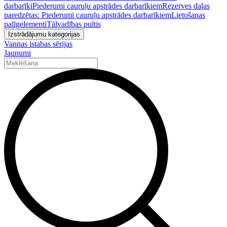
darbarīki
Piederumi cauruļu apstrādes darbarīkiem
Rezerves daļas
paredzētas: Piederumi cauruļu apstrādes darbarīkiem
Lietošanas
palīgelementi
Tālvadības pultis
Izstrādājumu kategorijas
Vannas istabas sērijas
Jaunumi