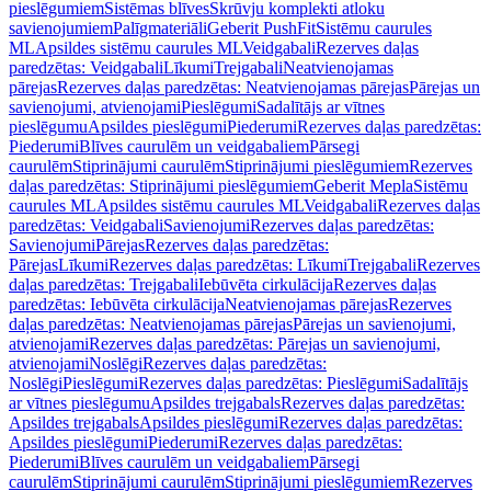
pieslēgumiem
Sistēmas blīves
Skrūvju komplekti atloku
savienojumiem
Palīgmateriāli
Geberit PushFit
Sistēmu caurules
ML
Apsildes sistēmu caurules ML
Veidgabali
Rezerves daļas
paredzētas: Veidgabali
Līkumi
Trejgabali
Neatvienojamas
pārejas
Rezerves daļas paredzētas: Neatvienojamas pārejas
Pārejas un
savienojumi, atvienojami
Pieslēgumi
Sadalītājs ar vītnes
pieslēgumu
Apsildes pieslēgumi
Piederumi
Rezerves daļas paredzētas:
Piederumi
Blīves caurulēm un veidgabaliem
Pārsegi
caurulēm
Stiprinājumi caurulēm
Stiprinājumi pieslēgumiem
Rezerves
daļas paredzētas: Stiprinājumi pieslēgumiem
Geberit Mepla
Sistēmu
caurules ML
Apsildes sistēmu caurules ML
Veidgabali
Rezerves daļas
paredzētas: Veidgabali
Savienojumi
Rezerves daļas paredzētas:
Savienojumi
Pārejas
Rezerves daļas paredzētas:
Pārejas
Līkumi
Rezerves daļas paredzētas: Līkumi
Trejgabali
Rezerves
daļas paredzētas: Trejgabali
Iebūvēta cirkulācija
Rezerves daļas
paredzētas: Iebūvēta cirkulācija
Neatvienojamas pārejas
Rezerves
daļas paredzētas: Neatvienojamas pārejas
Pārejas un savienojumi,
atvienojami
Rezerves daļas paredzētas: Pārejas un savienojumi,
atvienojami
Noslēgi
Rezerves daļas paredzētas:
Noslēgi
Pieslēgumi
Rezerves daļas paredzētas: Pieslēgumi
Sadalītājs
ar vītnes pieslēgumu
Apsildes trejgabals
Rezerves daļas paredzētas:
Apsildes trejgabals
Apsildes pieslēgumi
Rezerves daļas paredzētas:
Apsildes pieslēgumi
Piederumi
Rezerves daļas paredzētas:
Piederumi
Blīves caurulēm un veidgabaliem
Pārsegi
caurulēm
Stiprinājumi caurulēm
Stiprinājumi pieslēgumiem
Rezerves