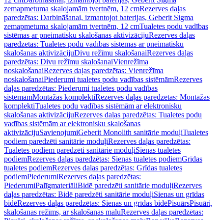
zemapmetuma skalojamām tvertnēm, 12 cm
Rezerves daļas
paredzētas: Darbināšanai, izmantojot baterijas, Geberit Sigma
zemapmetuma skalojamām tvertnēm, 12 cm
Tualetes podu vadības
sistēmas ar pneimatisku skalošanas aktivizāciju
Rezerves daļas
paredzētas: Tualetes podu vadības sistēmas ar pneimatisku
skalošanas aktivizāciju
Divu režīmu skalošanai
Rezerves daļas
paredzētas: Divu režīmu skalošanai
Vienrežīma
noskalošanai
Rezerves daļas paredzētas: Vienrežīma
noskalošanai
Piederumi tualetes podu vadības sistēmām
Rezerves
daļas paredzētas: Piederumi tualetes podu vadības
sistēmām
Montāžas komplekti
Rezerves daļas paredzētas: Montāžas
komplekti
Tualetes podu vadības sistēmām ar elektronisku
skalošanas aktivizāciju
Rezerves daļas paredzētas: Tualetes podu
vadības sistēmām ar elektronisku skalošanas
aktivizāciju
Savienojumi
Geberit Monolith sanitārie moduļi
Tualetes
podiem paredzēti sanitārie moduļi
Rezerves daļas paredzētas:
Tualetes podiem paredzēti sanitārie moduļi
Sienas tualetes
podiem
Rezerves daļas paredzētas: Sienas tualetes podiem
Grīdas
tualetes podiem
Rezerves daļas paredzētas: Grīdas tualetes
podiem
Piederumi
Rezerves daļas paredzētas:
Piederumi
Palīgmateriāli
Bidē paredzēti sanitārie moduļi
Rezerves
daļas paredzētas: Bidē paredzēti sanitārie moduļi
Sienas un grīdas
bidē
Rezerves daļas paredzētas: Sienas un grīdas bidē
Pisuārs
Pisuāri,
skalošanas režīms, ar skalošanas malu
Rezerves daļas paredzētas: