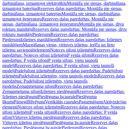
darbināšana, izmantojot elektrotīklu
Montāža pie sienas, darbināšana,
izmantojot baterijas
Rezerves daļas paredzētas: Montāža pie sienas,
darbināšana, izmantojot baterijas
Montāža pie sienas, darbināšana,
izmantojot ģeneratoru
Rezerves daļas paredzētas: Montāža pie
sienas, darbināšana, izmantojot ģeneratoru
Montāža pie sienas, divu
rokturu maisītājs
Rezerves daļas paredzētas: Montāža pie sienas, divu
rokturu maisītājs
Piederumi
Rezerves daļas paredzētas:
Piederumi
Izlietnes maisītājiem
Rezerves daļas paredzētas: Izlietnes
maisītājiem
Mazgāšanas vietas, virtuves izlietņu, ierīču un lieto
izlietņu savienotājelementi
Noteces sifoni izlietnēm
Rezerves daļas
paredzētas: Noteces sifoni izlietnēm
P veida sifoni
Rezerves daļas
paredzētas: P veida sifoni
P veida sifoni, vietu taupoši
modeļi
Rezerves daļas paredzētas: P veida sifoni, vietu taupoši
modeļi
Pudeļsifoni izlietnēm
Rezerves daļas paredzētas: Pudeļsifoni
izlietnēm
Pudeļsifoni izlietnēm, vietu taupošs modelis
Rezerves daļas
paredzētas: Pudeļsifoni izlietnēm, vietu taupošs
modelis
Zemapmetuma sifoni
Rezerves daļas paredzētas:
Zemapmetuma sifoni
Izlietnes pieslēgumi
Rezerves daļas paredzētas:
Izlietnes pieslēgumi
Pieslēguma īscaurule
Pieslēguma
līkumi
Pārsegi
Blīvējumi
Vertikālās caurules
Pagarinājumi
Aktivizācijas
elementi
Noteces sifoni izlietnēm
Rezerves daļas paredzētas: Noteces
sifoni izlietnēm
P veida sifoni
Rezerves daļas paredzētas: P veida
sifoni
Virtuves izlietņu pieslēgumi
Rezerves daļas paredzētas:
Virtuves izlietņu pieslēgumi
Pieslēguma īscaurule
Rezerves daļas
paredzētas: Pieslēguma īscaurule
Piederumi
Rezerves daļas