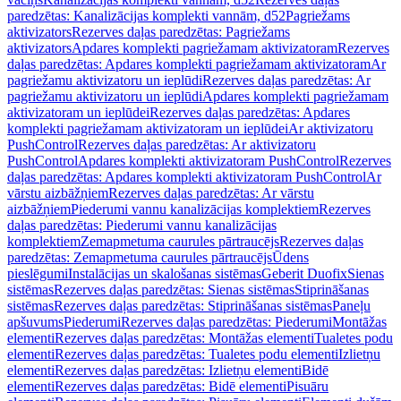
paredzētas: Kanalizācijas komplekti vannām, d52
Pagriežams
aktivizators
Rezerves daļas paredzētas: Pagriežams
aktivizators
Apdares komplekti pagriežamam aktivizatoram
Rezerves
daļas paredzētas: Apdares komplekti pagriežamam aktivizatoram
Ar
pagriežamu aktivizatoru un ieplūdi
Rezerves daļas paredzētas: Ar
pagriežamu aktivizatoru un ieplūdi
Apdares komplekti pagriežamam
aktivizatoram un ieplūdei
Rezerves daļas paredzētas: Apdares
komplekti pagriežamam aktivizatoram un ieplūdei
Ar aktivizatoru
PushControl
Rezerves daļas paredzētas: Ar aktivizatoru
PushControl
Apdares komplekti aktivizatoram PushControl
Rezerves
daļas paredzētas: Apdares komplekti aktivizatoram PushControl
Ar
vārstu aizbāžņiem
Rezerves daļas paredzētas: Ar vārstu
aizbāžņiem
Piederumi vannu kanalizācijas komplektiem
Rezerves
daļas paredzētas: Piederumi vannu kanalizācijas
komplektiem
Zemapmetuma caurules pārtraucējs
Rezerves daļas
paredzētas: Zemapmetuma caurules pārtraucējs
Ūdens
pieslēgumi
Instalācijas un skalošanas sistēmas
Geberit Duofix
Sienas
sistēmas
Rezerves daļas paredzētas: Sienas sistēmas
Stiprināšanas
sistēmas
Rezerves daļas paredzētas: Stiprināšanas sistēmas
Paneļu
apšuvums
Piederumi
Rezerves daļas paredzētas: Piederumi
Montāžas
elementi
Rezerves daļas paredzētas: Montāžas elementi
Tualetes podu
elementi
Rezerves daļas paredzētas: Tualetes podu elementi
Izlietņu
elementi
Rezerves daļas paredzētas: Izlietņu elementi
Bidē
elementi
Rezerves daļas paredzētas: Bidē elementi
Pisuāru