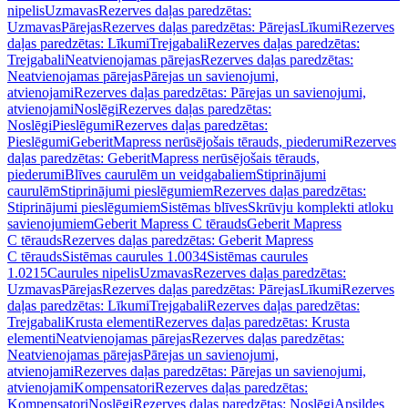
nipelis
Uzmavas
Rezerves daļas paredzētas:
Uzmavas
Pārejas
Rezerves daļas paredzētas: Pārejas
Līkumi
Rezerves
daļas paredzētas: Līkumi
Trejgabali
Rezerves daļas paredzētas:
Trejgabali
Neatvienojamas pārejas
Rezerves daļas paredzētas:
Neatvienojamas pārejas
Pārejas un savienojumi,
atvienojami
Rezerves daļas paredzētas: Pārejas un savienojumi,
atvienojami
Noslēgi
Rezerves daļas paredzētas:
Noslēgi
Pieslēgumi
Rezerves daļas paredzētas:
Pieslēgumi
GeberitMapress nerūsējošais tērauds, piederumi
Rezerves
daļas paredzētas: GeberitMapress nerūsējošais tērauds,
piederumi
Blīves caurulēm un veidgabaliem
Stiprinājumi
caurulēm
Stiprinājumi pieslēgumiem
Rezerves daļas paredzētas:
Stiprinājumi pieslēgumiem
Sistēmas blīves
Skrūvju komplekti atloku
savienojumiem
Geberit Mapress C tērauds
Geberit Mapress
C tērauds
Rezerves daļas paredzētas: Geberit Mapress
C tērauds
Sistēmas caurules 1.0034
Sistēmas caurules
1.0215
Caurules nipelis
Uzmavas
Rezerves daļas paredzētas:
Uzmavas
Pārejas
Rezerves daļas paredzētas: Pārejas
Līkumi
Rezerves
daļas paredzētas: Līkumi
Trejgabali
Rezerves daļas paredzētas:
Trejgabali
Krusta elementi
Rezerves daļas paredzētas: Krusta
elementi
Neatvienojamas pārejas
Rezerves daļas paredzētas:
Neatvienojamas pārejas
Pārejas un savienojumi,
atvienojami
Rezerves daļas paredzētas: Pārejas un savienojumi,
atvienojami
Kompensatori
Rezerves daļas paredzētas:
Kompensatori
Noslēgi
Rezerves daļas paredzētas: Noslēgi
Apsildes