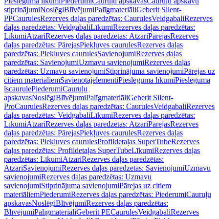
Pieslēguma līkumi
Piederumi
Cauruļu apskavas
Cauruļu apskavu
stiprinājumi
Noslēgi
Blīvējumi
Palīgmateriāli
Geberit Silent-
PP
Caurules
Rezerves daļas paredzētas: Caurules
Veidgabali
Rezerves
daļas paredzētas: Veidgabali
Līkumi
Rezerves daļas paredzētas:
Līkumi
Atzari
Rezerves daļas paredzētas: Atzari
Pārejas
Rezerves
daļas paredzētas: Pārejas
Piekļuves caurules
Rezerves daļas
paredzētas: Piekļuves caurules
Savienojumi
Rezerves daļas
paredzētas: Savienojumi
Uzmavu savienojumi
Rezerves daļas
paredzētas: Uzmavu savienojumi
Stiprinājuma savienojumi
Pārejas uz
citiem materiāliem
Savienotājelementi
Pieslēguma līkumi
Pieslēguma
īscaurule
Piederumi
Cauruļu
apskavas
Noslēgi
Blīvējumi
Palīgmateriāli
Geberit Silent-
Pro
Caurules
Rezerves daļas paredzētas: Caurules
Veidgabali
Rezerves
daļas paredzētas: Veidgabali
Līkumi
Rezerves daļas paredzētas:
Līkumi
Atzari
Rezerves daļas paredzētas: Atzari
Pārejas
Rezerves
daļas paredzētas: Pārejas
Piekļuves caurules
Rezerves daļas
paredzētas: Piekļuves caurules
Profildetaļas SuperTube
Rezerves
daļas paredzētas: Profildetaļas SuperTube
Līkumi
Rezerves daļas
paredzētas: Līkumi
Atzari
Rezerves daļas paredzētas:
Atzari
Savienojumi
Rezerves daļas paredzētas: Savienojumi
Uzmavu
savienojumi
Rezerves daļas paredzētas: Uzmavu
savienojumi
Stiprinājuma savienojumi
Pārejas uz citiem
materiāliem
Piederumi
Rezerves daļas paredzētas: Piederumi
Cauruļu
apskavas
Noslēgi
Blīvējumi
Rezerves daļas paredzētas:
Blīvējumi
Palīgmateriāli
Geberit PE
Caurules
Veidgabali
Rezerves