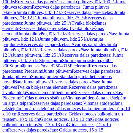
100 l/s
Rezerves daļas paredzētas: Jumta piltuves, līdz 100 l/s
Jumta
piltuves teknēm
Rezerves daļas paredzētas: Jumta piltuves
teknēm
Jumta piltuves, līdz 12 l/s
Rezerves daļas paredzētas: Jumta
piltuves, līdz 12 l/s
Jumta piltuves, līdz 25 l/s
Rezerves daļas
paredzētas: Jumta piltuves, līdz 25 l/s
Tvaika bloķēšanas
elementi
Rezerves daļas paredzētas: Tvaika bloķēšanas
elementi
Jumta piltuvēm, līdz 12 l/s
Rezerves daļas paredzētas: Jumta
piltuvēm, līdz 12 l/s
Jumta piltuvēm, līdz 25 l/s
Avārijas
pārplūdes
Rezerves daļas paredzētas: Avārijas pārplūdes
Jumta
piltuvēm, līdz 12 l/s
Rezerves daļas paredzētas: Jumta piltuvēm, līdz
12 l/s
Jumta piltuvēm, līdz 25 l/s
Rezerves daļas paredzētas: Jumta
piltuvēm, līdz 25 l/s
Stiprinājumi
Stiprinājumu sistēma, d40–
200
Stiprinājumu sistēma, d250–315
Piederumi
Rezerves daļas
paredzētas: Piederumi
Jumta piltuvēm
Rezerves daļas paredzētas:
Jumta piltuvēm
Stiprinājumiem
Standarta jumta lietus ūdens
novadīšana
Jumta piltuves
Rezerves daļas paredzētas: Jumta
piltuves
Tvaika bloķēšanas elementi
Rezerves daļas paredzētas:
Tvaika bloķēšanas elementi
Piederumi
Rezerves daļas paredzētas:
Piederumi
Grīdas noteces sistēmas
Virsmas atūdeņošana iekštelpām
un ārpus telpām
Rezerves daļas paredzētas: Virsmas atūdeņošana
iekštelpām un ārpus telpām
Grīdas noteces balkoniem un terasēm, 10
x 10 cm
Rezerves daļas paredzētas: Grīdas noteces balkoniem un
terasēm, 10 x 10 cm
Grīdas noteces, 13 x 13 cm
Grīdas noteces
balkoniem un terasēm, 13 x 13 cm
Grīdas noteces, 15 x 15
cm
Rezerves daļas paredzētas: Grīdas noteces, 15 x 15