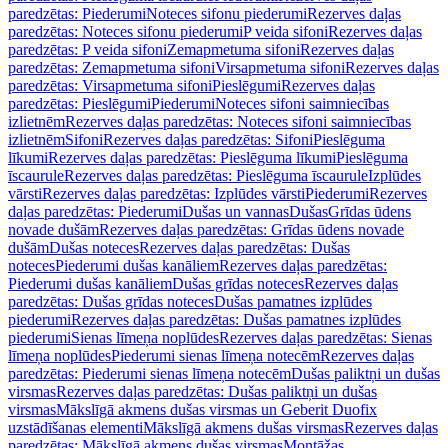
paredzētas: Piederumi
Noteces sifonu piederumi
Rezerves daļas
paredzētas: Noteces sifonu piederumi
P veida sifoni
Rezerves daļas
paredzētas: P veida sifoni
Zemapmetuma sifoni
Rezerves daļas
paredzētas: Zemapmetuma sifoni
Virsapmetuma sifoni
Rezerves daļas
paredzētas: Virsapmetuma sifoni
Pieslēgumi
Rezerves daļas
paredzētas: Pieslēgumi
Piederumi
Noteces sifoni saimniecības
izlietnēm
Rezerves daļas paredzētas: Noteces sifoni saimniecības
izlietnēm
Sifoni
Rezerves daļas paredzētas: Sifoni
Pieslēguma
līkumi
Rezerves daļas paredzētas: Pieslēguma līkumi
Pieslēguma
īscaurule
Rezerves daļas paredzētas: Pieslēguma īscaurule
Izplūdes
vārsti
Rezerves daļas paredzētas: Izplūdes vārsti
Piederumi
Rezerves
daļas paredzētas: Piederumi
Dušas un vannas
Dušas
Grīdas ūdens
novade dušām
Rezerves daļas paredzētas: Grīdas ūdens novade
dušām
Dušas noteces
Rezerves daļas paredzētas: Dušas
noteces
Piederumi dušas kanāliem
Rezerves daļas paredzētas:
Piederumi dušas kanāliem
Dušas grīdas noteces
Rezerves daļas
paredzētas: Dušas grīdas noteces
Dušas pamatnes izplūdes
piederumi
Rezerves daļas paredzētas: Dušas pamatnes izplūdes
piederumi
Sienas līmeņa noplūdes
Rezerves daļas paredzētas: Sienas
līmeņa noplūdes
Piederumi sienas līmeņa notecēm
Rezerves daļas
paredzētas: Piederumi sienas līmeņa notecēm
Dušas paliktņi un dušas
virsmas
Rezerves daļas paredzētas: Dušas paliktņi un dušas
virsmas
Mākslīgā akmens dušas virsmas un Geberit Duofix
uzstādīšanas elementi
Mākslīgā akmens dušas virsmas
Rezerves daļas
paredzētas: Mākslīgā akmens dušas virsmas
Montāžas