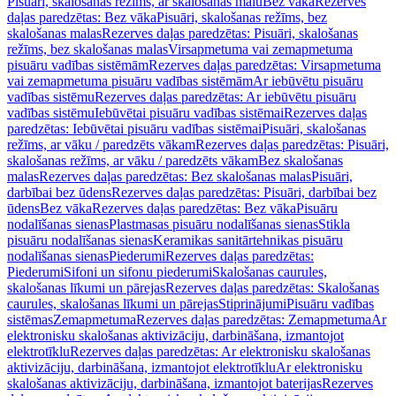
Pisuāri, skalošanas režīms, ar skalošanas malu
Bez vāka
Rezerves
daļas paredzētas: Bez vāka
Pisuāri, skalošanas režīms, bez
skalošanas malas
Rezerves daļas paredzētas: Pisuāri, skalošanas
režīms, bez skalošanas malas
Virsapmetuma vai zemapmetuma
pisuāru vadības sistēmām
Rezerves daļas paredzētas: Virsapmetuma
vai zemapmetuma pisuāru vadības sistēmām
Ar iebūvētu pisuāru
vadības sistēmu
Rezerves daļas paredzētas: Ar iebūvētu pisuāru
vadības sistēmu
Iebūvētai pisuāru vadības sistēmai
Rezerves daļas
paredzētas: Iebūvētai pisuāru vadības sistēmai
Pisuāri, skalošanas
režīms, ar vāku / paredzēts vākam
Rezerves daļas paredzētas: Pisuāri,
skalošanas režīms, ar vāku / paredzēts vākam
Bez skalošanas
malas
Rezerves daļas paredzētas: Bez skalošanas malas
Pisuāri,
darbībai bez ūdens
Rezerves daļas paredzētas: Pisuāri, darbībai bez
ūdens
Bez vāka
Rezerves daļas paredzētas: Bez vāka
Pisuāru
nodalīšanas sienas
Plastmasas pisuāru nodalīšanas sienas
Stikla
pisuāru nodalīšanas sienas
Keramikas sanitārtehnikas pisuāru
nodalīšanas sienas
Piederumi
Rezerves daļas paredzētas:
Piederumi
Sifoni un sifonu piederumi
Skalošanas caurules,
skalošanas līkumi un pārejas
Rezerves daļas paredzētas: Skalošanas
caurules, skalošanas līkumi un pārejas
Stiprinājumi
Pisuāru vadības
sistēmas
Zemapmetuma
Rezerves daļas paredzētas: Zemapmetuma
Ar
elektronisku skalošanas aktivizāciju, darbināšana, izmantojot
elektrotīklu
Rezerves daļas paredzētas: Ar elektronisku skalošanas
aktivizāciju, darbināšana, izmantojot elektrotīklu
Ar elektronisku
skalošanas aktivizāciju, darbināšana, izmantojot baterijas
Rezerves