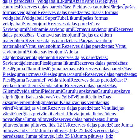
daļas paredzētas: Veidgabali
Līkumi
Atzari
Pārejas
Piekļuves
caurules
Rezerves daļas paredzētas: Piekļuves caurules
Pārejas
Īpašas
formas veidgabali
Rezerves daļas paredzētas: Īpašas formas
veidgabali
Veidgabali SuperTube
Līkumi
Īpašas formas
veidgabali
Savienojumi
Rezerves daļas paredzētas:
Savienojumi
Metināmie savienojumi
Uzmavu savienojumi
Rezerves
daļas paredzētas: Uzmavu savienojumi
Pārejas uz citiem
materiāliem
Rezerves daļas paredzētas: Pārejas uz citiem
materiāliem
Vītņu savienojumi
Rezerves daļas paredzētas: Vītņu
savienojumi
Atloka savienojumi
Atloka
adapteri
Savienotājelementi
Rezerves daļas paredzētas:
Savienotājelementi
Pieslēguma līkumi
Rezerves daļas paredzētas:
Pieslēguma līkumi
Pieslēguma uzmavas
Rezerves daļas paredzētas:
Pieslēguma uzmavas
Pieslēguma īscaurule
Rezerves daļas paredzētas:
Pieslēguma īscaurule
P veida sifoni
Rezerves daļas paredzētas: P
veida sifoni
Gliemežveida sifoni
Rezerves daļas paredzētas:
Gliemežveida sifoni
Piederumi
Cauruļu apskavas
Cauruļu apskavu
stiprinājumi
Balsta skavas
Noslēgi
Blīvējumi
Celtniecības
aizsargelementi
Palīgmateriāli
Kanalizācijas ventilācijas
vārsti
Ventilācijas vārsti
Rezerves daļas paredzētas: Ventilācijas
vārsti
Enerģijas pretvārsti
Geberit Pluvia jumta lietus ūdens
novadīšana
Jumta piltuves
Rezerves daļas paredzētas: Jumta
piltuves
Jumta piltuves, līdz 12 l/s
Rezerves daļas paredzētas: Jumta
piltuves, līdz 12 l/s
Jumta piltuves, līdz 25 l/s
Rezerves daļas
paredzētas: Jumta piltuves, līdz 25 l/s
Jumta piltuves, līdz