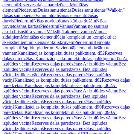
elementi
Rezerves daļas paredzētas: Montāžas
elementi
Piederumi
Dušas sānu sienas
Dušas sānu sienas
“Walk-in”
dušas sānu sienas
Vannu atdalīšanas elementi
Dušas
durvis
Piederumi
Nišas novietošanas kārbas dušām
Nišas
novietošanas kārbas
Piederumi
Vannas
Vannas no sanitārā
akrila
Taisnstūra vannas
Mākslīgā akmens vannas
Vannas
zīdaiņiem
Montāžas elementi
Kāju komplekti un komplekti ar
šķērsstieņiem un sienas enkurskrūvēm
Piederumi
Remonta
komplekti
Papildu piederumi
Savienotājelementi dušām un
vannām
Kanalizācijas komplekti dušas paliktņiem, d52
Rezerves
daļas paredzētas: Kanalizācijas komplekti dušas paliktņiem, d52
Ar
izplūdes vāciņu
Rezerves daļas paredzētas: Ar izplūdes vāciņu
Bez
izplūdes vāciņa
Rezerves daļas paredzētas: Bez izplūdes
vāciņa
Izplūdes vāciņš
Rezerves daļas paredzētas: Izplūdes
vāciņš
Kanalizācijas komplekti dušas paliktņiem, d62
Rezerves daļas
paredzētas: Kanalizācijas komplekti dušas paliktņiem, d62
Ar
izplūdes vāciņu
Rezerves daļas paredzētas: Ar izplūdes vāciņu
Bez
izplūdes vāciņa
Rezerves daļas paredzētas: Bez izplūdes
vāciņa
Izplūdes vāciņš
Rezerves daļas paredzētas: Izplūdes
vāciņš
Kanalizācijas komplekti dušas paliktņiem, d90
Rezerves daļas
paredzētas: Kanalizācijas komplekti dušas paliktņiem, d90
Ar
izplūdes vāciņu
Rezerves daļas paredzētas: Ar izplūdes vāciņu
Bez
izplūdes vāciņa
Rezerves daļas paredzētas: Bez izplūdes
vāciņa
Izplūdes vāciņš
Rezerves daļas paredzētas: Izplūdes
vāciņš
Kanalizācijas komplekti vannām, d52
Rezerves daļas