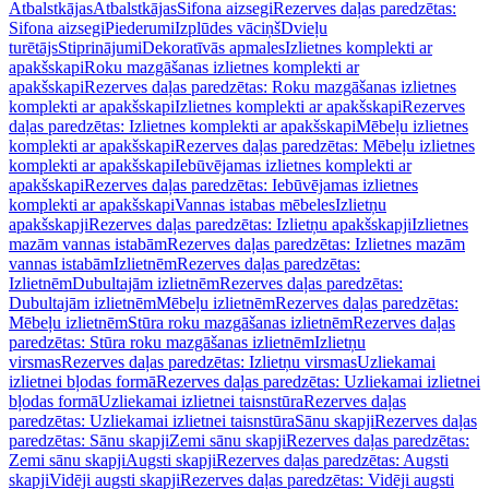
Atbalstkājas
Atbalstkājas
Sifona aizsegi
Rezerves daļas paredzētas:
Sifona aizsegi
Piederumi
Izplūdes vāciņš
Dvieļu
turētājs
Stiprinājumi
Dekoratīvās apmales
Izlietnes komplekti ar
apakšskapi
Roku mazgāšanas izlietnes komplekti ar
apakšskapi
Rezerves daļas paredzētas: Roku mazgāšanas izlietnes
komplekti ar apakšskapi
Izlietnes komplekti ar apakšskapi
Rezerves
daļas paredzētas: Izlietnes komplekti ar apakšskapi
Mēbeļu izlietnes
komplekti ar apakšskapi
Rezerves daļas paredzētas: Mēbeļu izlietnes
komplekti ar apakšskapi
Iebūvējamas izlietnes komplekti ar
apakšskapi
Rezerves daļas paredzētas: Iebūvējamas izlietnes
komplekti ar apakšskapi
Vannas istabas mēbeles
Izlietņu
apakšskapji
Rezerves daļas paredzētas: Izlietņu apakšskapji
Izlietnes
mazām vannas istabām
Rezerves daļas paredzētas: Izlietnes mazām
vannas istabām
Izlietnēm
Rezerves daļas paredzētas:
Izlietnēm
Dubultajām izlietnēm
Rezerves daļas paredzētas:
Dubultajām izlietnēm
Mēbeļu izlietnēm
Rezerves daļas paredzētas:
Mēbeļu izlietnēm
Stūra roku mazgāšanas izlietnēm
Rezerves daļas
paredzētas: Stūra roku mazgāšanas izlietnēm
Izlietņu
virsmas
Rezerves daļas paredzētas: Izlietņu virsmas
Uzliekamai
izlietnei bļodas formā
Rezerves daļas paredzētas: Uzliekamai izlietnei
bļodas formā
Uzliekamai izlietnei taisnstūra
Rezerves daļas
paredzētas: Uzliekamai izlietnei taisnstūra
Sānu skapji
Rezerves daļas
paredzētas: Sānu skapji
Zemi sānu skapji
Rezerves daļas paredzētas:
Zemi sānu skapji
Augsti skapji
Rezerves daļas paredzētas: Augsti
skapji
Vidēji augsti skapji
Rezerves daļas paredzētas: Vidēji augsti