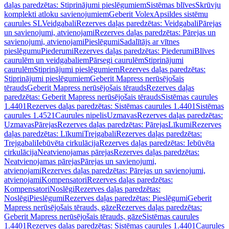
daļas paredzētas: Stiprinājumi pieslēgumiem
Sistēmas blīves
Skrūvju
komplekti atloku savienojumiem
Geberit Volex
Apsildes sistēmu
caurules SL
Veidgabali
Rezerves daļas paredzētas: Veidgabali
Pārejas
un savienojumi, atvienojami
Rezerves daļas paredzētas: Pārejas un
savienojumi, atvienojami
Pieslēgumi
Sadalītājs ar vītnes
pieslēgumu
Piederumi
Rezerves daļas paredzētas: Piederumi
Blīves
caurulēm un veidgabaliem
Pārsegi caurulēm
Stiprinājumi
caurulēm
Stiprinājumi pieslēgumiem
Rezerves daļas paredzētas:
Stiprinājumi pieslēgumiem
Geberit Mapress nerūsējošais
tērauds
Geberit Mapress nerūsējošais tērauds
Rezerves daļas
paredzētas: Geberit Mapress nerūsējošais tērauds
Sistēmas caurules
1.4401
Rezerves daļas paredzētas: Sistēmas caurules 1.4401
Sistēmas
caurules 1.4521
Caurules nipelis
Uzmavas
Rezerves daļas paredzētas:
Uzmavas
Pārejas
Rezerves daļas paredzētas: Pārejas
Līkumi
Rezerves
daļas paredzētas: Līkumi
Trejgabali
Rezerves daļas paredzētas:
Trejgabali
Iebūvēta cirkulācija
Rezerves daļas paredzētas: Iebūvēta
cirkulācija
Neatvienojamas pārejas
Rezerves daļas paredzētas:
Neatvienojamas pārejas
Pārejas un savienojumi,
atvienojami
Rezerves daļas paredzētas: Pārejas un savienojumi,
atvienojami
Kompensatori
Rezerves daļas paredzētas:
Kompensatori
Noslēgi
Rezerves daļas paredzētas:
Noslēgi
Pieslēgumi
Rezerves daļas paredzētas: Pieslēgumi
Geberit
Mapress nerūsējošais tērauds, gāze
Rezerves daļas paredzētas:
Geberit Mapress nerūsējošais tērauds, gāze
Sistēmas caurules
1.4401
Rezerves daļas paredzētas: Sistēmas caurules 1.4401
Caurules