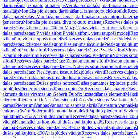
darbināšana, izmantojot baterijas
Vertikāla montāža, darbināšana, izma
maisītājs
Montāža pie sienas, darbināšana, izmantojot elektrotīklu
Rezer
daļas paredzētas: Montāža pie sienas, darbināšana, izmantojot baterija
ģeneratoru
Montāža pie sienas, divu rokturu maisītājs
Rezerves daļas pa
paredzētas: Izlietnes maisītājiem
Mazgāšanas vietas, virtuves izlietņu, i
daļas paredzētas: P veida sifoni
P veida sifoni, vietu taupoši modeļi
Reze
izlietnēm, vietu taupošs modelis
Rezerves daļas paredzētas: Pudeļsifoni
paredzētas: Izlietnes pieslēgumi
Pieslēguma īscaurule
Pieslēguma līkum
izlietnēm
P veida sifoni
Rezerves daļas paredzētas: P veida sifoni
Virtuv
īscaurule
Piederumi
Rezerves daļas paredzētas: Piederumi
Noteces sifo
sifoni
Rezerves daļas paredzētas: Zemapmetuma sifoni
Virsapmetuma s
izlietnēm
Rezerves daļas paredzētas: Noteces sifoni saimniecības izlie
daļas paredzētas: Pieslēguma īscaurule
Izplūdes vārsti
Rezerves daļas pa
paredzētas: Grīdas ūdens novade dušām
Dušas noteces
Rezerves daļas
daļas paredzētas: Dušas grīdas noteces
Dušas pamatnes izplūdes piede
noplūdes
Piederumi sienas līmeņa notecēm
Rezerves daļas paredzētas:
akmens dušas virsmas un Geberit Duofix uzstādīšanas elementi
Mākslī
elementi
Piederumi
Dušas sānu sienas
Dušas sānu sienas
“Walk-in” duša
kārbas
Piederumi
Vannas
Vannas no sanitārā akrila
Taisnstūra vannas
Mā
enkurskrūvēm
Piederumi
Remonta komplekti
Papildu piederumi
Savien
paliktņiem, d52
Ar izplūdes vāciņu
Rezerves daļas paredzētas: Ar izpl
vāciņš
Kanalizācijas komplekti dušas paliktņiem, d62
Rezerves daļas p
vāciņa
Rezerves daļas paredzētas: Bez izplūdes vāciņa
Izplūdes vāciņš
dušas paliktņiem, d90
Ar izplūdes vāciņu
Rezerves daļas paredzētas: A