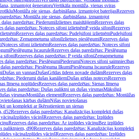
šana, izmantojot ģeneratoru
Vertikāla montāža, vienas sviras
rotīklu
Montāža pie sienas, darbināšana, izmantojot baterijas
Rezerves
paredzētas: Montāža pie sienas, darbināšana, izmantojot
 daļas paredzētas: Piederumi
Izlietnes maisītājiem
Rezerves daļas
s daļas paredzētas: Noteces sifoni izlietnēm
P veida sifoni
Rezerves
izlietnēm
Rezerves daļas paredzētas: Pudeļsifoni izlietnēm
Pudeļsifoni
paredzētas: Zemapmetuma sifoni
Izlietnes pieslēgumi
Rezerves daļas
i
Noteces sifoni izlietnēm
Rezerves daļas paredzētas: Noteces sifoni
lēgumi
Pieslēguma īscaurule
Rezerves daļas paredzētas: Pieslēguma
a sifoni
Rezerves daļas paredzētas: P veida sifoni
Zemapmetuma
s daļas paredzētas: Pieslēgumi
Piederumi
Noteces sifoni saimniecības
daļas paredzētas: Pieslēguma līkumi
Pieslēguma īscaurule
Rezerves
mi
Dušas un vannas
Dušas
Grīdas ūdens novade dušām
Rezerves daļas
edzētas: Piederumi dušas kanāliem
Dušas grīdas noteces
Rezerves
nas līmeņa noplūdes
Rezerves daļas paredzētas: Sienas līmeņa
es daļas paredzētas: Dušas paliktņi un dušas virsmas
Mākslīgā
dušas virsmas
Montāžas elementi
Rezerves daļas paredzētas: Montāžas
ovietošanas kārbas dušām
Nišas novietošanas
ti un komplekti ar šķērsstieņiem un sienas
m, d52
Rezerves daļas paredzētas: Kanalizācijas komplekti dušas
 vāciņa
Izplūdes vāciņš
Rezerves daļas paredzētas: Izplūdes
āciņu
Rezerves daļas paredzētas: Ar izplūdes vāciņu
Bez izplūdes
s paliktņiem, d90
Rezerves daļas paredzētas: Kanalizācijas komplekti
plūdes vāciņa
Izplūdes vāciņš
Rezerves daļas paredzētas: Izplūdes