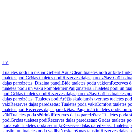
LV
Tualetes podi un pisuāri
Geberit AquaClean tualetes podi ar bidē funkc
tualetes podi
Grīdas tualetes podi
Rezerves daļas paredzētas: Grīdas tua
daļas paredzētas: Dizaina paneļi
Bidē tualetes podu vākiem
Rezerves da
tualetes podu un vāku komplektiem
Palīgmateriāli
Tualetes podi un tua
podi
Grīdas tualetes podi
Rezerves daļas paredzētas: Grīdas tualetes po
daļas paredzētas: Tualetes podi
Ārējās skalojamās tvertnes tualetes po
vāki
Rezerves daļas paredzētas: Tualetes poda vāki
Comfort tualetes p
tualetes podi
Rezerves daļas paredzētas: Pagarināti tualetes podi
Comfor
vāki
Tualetes poda sēdriņķi
Rezerves daļas paredzētas: Tualetes poda s
podi
Grīdas tualetes podi
Rezerves daļas paredzētas: Grīdas tualetes po
poda vāki
Tualetes poda sēdriņķi
Rezerves daļas paredzētas: Tualetes p
taustiņi un tualetes poda vadība
Noskalošanas taustiņi
Rezerves daļas p