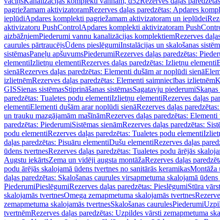
vāciņš
Kanalizācijas komplekti vannām, d52
Rezerves daļas paredzēta
pagriežamam aktivizatoram
Rezerves daļas paredzētas: Apdares komp
ieplūdi
Apdares komplekti pagriežamam aktivizatoram un ieplūdei
Rez
aktivizatoru PushControl
Apdares komplekti aktivizatoram PushContr
aizbāžņiem
Piederumi vannu kanalizācijas komplektiem
Rezerves daļa
caurules pārtraucējs
Ūdens pieslēgumi
Instalācijas un skalošanas sistē
sistēmas
Paneļu apšuvums
Piederumi
Rezerves daļas paredzētas: Piede
elementi
Izlietņu elementi
Rezerves daļas paredzētas: Izlietņu elementi
B
sienā
Rezerves daļas paredzētas: Elementi dušām ar noplūdi sienā
Elem
izlietnēm
Rezerves daļas paredzētas: Elementi saimniecības izlietnēm
K
GIS
Sienas sistēmas
Stiprināšanas sistēmas
Sagatavju piederumi
Skaņas 
paredzētas: Tualetes podu elementi
Izlietņu elementi
Rezerves daļas par
elementi
Elementi dušām arar noplūdi sienā
Rezerves daļas paredzētas:
un trauku mazgājamām mašīnām
Rezerves daļas paredzētas: Element
paredzētas: Piederumi
Sistēmas sienām
Rezerves daļas paredzētas: Sis
podu elementi
Rezerves daļas paredzētas: Tualetes podu elementi
Izlie
daļas paredzētas: Pisuāru elementi
Dušu elementi
Rezerves daļas pared
ūdens tvertnes
Rezerves daļas paredzētas: Tualetes podu ārējās skaloj
Augstu iekārts
Zema un vidēji augsta montāža
Rezerves daļas paredzēt
podu ārējās skalojamā ūdens tvertnes no sanitārās keramikas
Montāža u
daļas paredzētas: Skalošanas caurules virsapmetuma skalojamā ūdens
Piederumi
Pieslēgumi
Rezerves daļas paredzētas: Pieslēgumi
Stūra vārst
skalojamās tvertnes
Omega zemapmetuma skalojamās tvertnes
Rezerve
zemapmetuma skalojamās tvertnes
Skalošanas caurules
Piederumi
Uzpil
tvertnēm
Rezerves daļas paredzētas: Uzpildes vārsti zemapmetuma sk