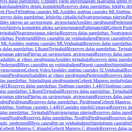
ves daļas paredzētas: Uzpildes vārsti universālajām skalojamā ūdens t
skalošana
Iekšējo detaļu komplekti
Rezerves daļas paredzētas: Iekšējo de
rit FlowFit
Sistēmu caurules ML
Apsildes sistēmu caurules ML
Sistēmu 
zerves daļas paredzētas: Iebūvēta cirkulācija
Neatvienojamas pārejas
Pār
ldes pārejas un savienojumi, atvienojami
Apsildes pieslēgumi
Piederum
īves
Skrūvju komplekti atloku savienojumiem
Palīgmateriāli
Geberit Push
rejgabali
Neatvienojamas pārejas
Rezerves daļas paredzētas: Neatvienoj
edzētas: Piederumi
Blīves caurulēm un veidgabaliem
Pārsegi caurulēm
St
s ML
Apsildes sistēmu caurules ML
Veidgabali
Rezerves daļas paredzētas
 daļas paredzētas: Līkumi
Trejgabali
Rezerves daļas paredzētas: Trejgab
nojamas pārejas
Pārejas un savienojumi, atvienojami
Rezerves daļas pare
adalītājs ar vītnes pieslēgumu
Apsildes trejgabals
Rezerves daļas paredzē
 Piederumi
Blīves caurulēm un veidgabaliem
Pārsegi caurulēm
Stiprināju
savienojumiem
Geberit Volex
Apsildes sistēmu caurules SL
Veidgabali
Reze
ojami
Pieslēgumi
Sadalītājs ar vītnes pieslēgumu
Piederumi
Rezerves daļa
ļas paredzētas: Stiprinājumi pieslēgumiem
Geberit Mapress nerūsējošais
4401
Rezerves daļas paredzētas: Sistēmas caurules 1.4401
Sistēmas caur
ļas paredzētas: Līkumi
Trejgabali
Rezerves daļas paredzētas: Trejgabali
nojamas pārejas
Pārejas un savienojumi, atvienojami
Rezerves daļas pare
slēgi
Pieslēgumi
Rezerves daļas paredzētas: Pieslēgumi
Geberit Mapress 
edzētas: Sistēmas caurules 1.4401
Caurules nipelis
Uzmavas
Rezerves da
aļas paredzētas: Trejgabali
Neatvienojamas pārejas
Rezerves daļas pared
ojami
Noslēgi
Rezerves daļas paredzētas: Noslēgi
Pieslēgumi
Rezerves da
auds, piederumi
Blīves caurulēm un veidgabaliem
Stiprinājumi caurulēm
m
Geberit Mapress C tērauds
Geberit Mapress C tērauds
Rezerves daļas p