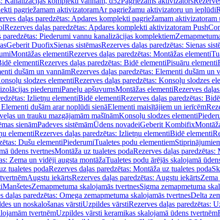
s: Kanalizācijas komplekti vannām, d52
Pagriežams aktivizators
Rezerves
lekti pagriežamam aktivizatoram
Ar pagriežamu aktivizatoru un ieplūdi
R
erves daļas paredzētas: Apdares komplekti pagriežamam aktivizatoram 
ol
Rezerves daļas paredzētas: Apdares komplekti aktivizatoram PushCon
s paredzētas: Piederumi vannu kanalizācijas komplektiem
Zemapmetuma c
mas
Geberit Duofix
Sienas sistēmas
Rezerves daļas paredzētas: Sienas sis
rumi
Montāžas elementi
Rezerves daļas paredzētas: Montāžas elementi
Tu
idē elementi
Rezerves daļas paredzētas: Bidē elementi
Pisuāru elementi
enti dušām un vannām
Rezerves daļas paredzētas: Elementi dušām un
onsoļu slodzes elementi
Rezerves daļas paredzētas: Konsoļu slodzes el
izolācijas piederumi
Paneļu apšuvums
Montāžas elementi
Rezerves daļas
edzētas: Izlietņu elementi
Bidē elementi
Rezerves daļas paredzētas: Bidē
 Elementi dušām arar noplūdi sienā
Elementi maisītājiem un ierīcēm
Reze
i veļas un trauku mazgājamām mašīnām
Konsoļu slodzes elementi
Pieder
tēmas sienām
Padeves sistēmām
Ūdens novadei
Geberit Kombifix
Montāža
tņu elementi
Rezerves daļas paredzētas: Izlietņu elementi
Bidē elementi
Re
zētas: Dušu elementi
Piederumi
Tualetes podu elementiem
Stiprinājumie
amā ūdens tvertnes
Montāža uz tualetes poda
Rezerves daļas paredzētas: 
as: Zema un vidēji augsta montāža
Tualetes podu ārējās skalojamā ūdens
z tualetes poda
Rezerves daļas paredzētas: Montāža uz tualetes poda
Sk
 tvertnēm
Augstu iekārts
Rezerves daļas paredzētas: Augstu iekārts
Zema 
i
Manšetes
Zemapmetuma skalojamās tvertnes
Sigma zemapmetuma skalo
s daļas paredzētas: Omega zemapmetuma skalojamās tvertnes
Delta ze
des un noskalošanas vārsti
Uzpildes vārsti
Rezerves daļas paredzētas: Uz
alojamām tvertnēm
Uzpildes vārsti keramikas skalojamā ūdens tvertnēm