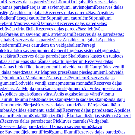
mi
Rezerves daļas paredzētas: Līkumi
Trejgabali
Rezerves daļas
ojamas pārejas
Pārejas un savienojumi, atvienojami
Rezerves daļas
slēgi
Apsildes trejgabals
Rezerves daļas paredzētas: Apsildes
abaliem
Pārsegi caurulēm
Stiprinājumi caurulēm
Stiprinājumi
Geberit Mapress varš
Uzmavas
Rezerves daļas paredzētas:
Iebūvēta cirkulācija
Rezerves daļas paredzētas: Iebūvēta
jas
Pārejas un savienojumi, atvienojami
Rezerves daļas paredzētas:
gabals
Rezerves daļas paredzētas: Apsildes trejgabals
Apsildes
 piederumi
Blīves caurulēm un veidgabaliem
Pārsegi
lekti atloku savienojumiem
Geberit higiēnas sistēma
Higiēniskās
s iekārtu
Rezerves daļas paredzētas: Skalošanas kastes un tualetes
ības ar higiēnas skalošanas iekārtu piederumi
Rezerves daļas
rošanas bloki
Tīkla komponenti
Lodveida ventiļi
Caurplūdes ventiļi
 daļas paredzētas: Ar Mapress presēšanas pieslēgumiem
Lodveida
eslēgumiem
Ar Mepla presēšanas pieslēgumiem
Rezerves daļas
lēgumiem
Lodveida ventiļi zemapmetuma montāžai
Rezerves daļas
redzētas: Ar Mepla presēšanas pieslēgumiem
Ar Volex presēšanas
m
Apsildes atgaisošanas vārsti
Ātrās atgaisošanas vārsti
Virsmu
Cauruļu līkumu balsti
Sadales skapji
Metāla sadales skapji
Sadalītāju
Termometrs
Pārejas
Rezerves daļas paredzētas: Pārejas
Sadalītāju
nības
Apsildes elementu sadalītāji
Rezerves daļas paredzētas: Apsildes
matori
Piederumi
Sadalītāju izolācija
Ēku kanalizācijas sistēmas
Geberit
s
Rezerves daļas paredzētas: Piekļuves caurules
Veidgabali
ezerves daļas paredzētas: Uzmavu savienojumi
Skavu
as: Savienotājelementi
Pieslēguma līkumi
Rezerves daļas paredzētas: