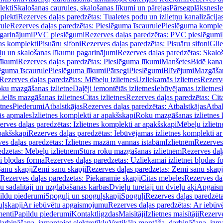
lekti
Skalošanas caurules, skalošanas līkumi un pārejas
Pārsegplāksnes
I
plekti
Rezerves daļas paredzētas: Tualetes podu un izlietņu kanalizācija
rule
Rezerves daļas paredzētas: Pieslēguma īscaurule
Pieslēguma komple
agarinājumi
PVC pieslēgumi
Rezerves daļas paredzētas: PVC pieslēgumi
jas komplekti
Pisuāru sifoni
Rezerves daļas paredzētas: Pisuāru sifoni
Glie
ļu un skalošanas līkumu pagarinājumi
Rezerves daļas paredzētas: Skalo
līkumi
Rezerves daļas paredzētas: Pieslēguma līkumi
Manšetes
Bidē kanal
ēguma īscaurule
Pieslēguma līkumi
Pārsegi
Pieslēgumi
Blīvējumi
Mazgāšan
Rezerves daļas paredzētas: Mēbeļu izlietnes
Uzliekamās izlietnes
Rezerve
oku mazgāšanas izlietne
Daļēji iemontētās izlietnes
Iebūvējamas izlietnes
Lielās mazgāšanas izlietnes
Citas izlietnes
Rezerves daļas paredzētas: Cita
etnes
Piederumi
Atbalstkājas
Rezerves daļas paredzētas: Atbalstkājas
Atbal
ās apmales
Izlietnes komplekti ar apakšskapi
Roku mazgāšanas izlietnes 
erves daļas paredzētas: Izlietnes komplekti ar apakšskapi
Mēbeļu izlietn
pakšskapi
Rezerves daļas paredzētas: Iebūvējamas izlietnes komplekti a
es daļas paredzētas: Izlietnes mazām vannas istabām
Izlietnēm
Rezerves 
edzētas: Mēbeļu izlietnēm
Stūra roku mazgāšanas izlietnēm
Rezerves daļ
ei bļodas formā
Rezerves daļas paredzētas: Uzliekamai izlietnei bļodas f
Sānu skapji
Zemi sānu skapji
Rezerves daļas paredzētas: Zemi sānu skapj
Rezerves daļas paredzētas: Piekaramie skapji
Citas mēbeles
Rezerves daļ
u sadalītāji un uzglabāšanas kārbas
Dvieļu turētāji un dvieļu āķi
Apgaism
ildu piederumi
Spoguļi un spoguļskapji
Spoguļi
Rezerves daļas paredzēta
uļskapji
Ar iebūvētu apgaismojumu
Rezerves daļas paredzētas: Ar iebū
enti
Papildu piederumi
Kontaktligzdas
Maisītāji
Izlietnes maisītāji
Rezerve
arbināšana, izmantojot elektrotīklu
Vertikāla montāža, darbināšana, izma