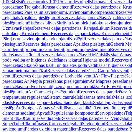
1.0034
Sistēmas caurules 1.0215
Caurules nipelis
Uzmavas
Rezerves da
paredzētas: Trejgabali
Krusta elementi
Rezerves daļas paredzētas: Krus
paredzētas: Pārejas un savienojumi, atvienojami
Kompensatori
Rezerve
trejgabals
Apsildes pieslēgumi
Rezerves daļas paredzētas: Apsildes pie
pieslēgumiem
Sistēmas blīves
Skrūvju komplekti atloku savienojumie
Uzmavas
Pārejas
Rezerves daļas paredzētas: Pārejas
Līkumi
Rezerves da
cirkulācija
Krusta elementi
Rezerves daļas paredzētas: Krusta elementi
Pārejas un savienojumi, atvienojami
Noslēgi
Rezerves daļas paredzētas
pieslēgumi
Rezerves daļas paredzētas: Apsildes pieslēgumi
Geberit Map
caurulēm
Stiprinājumi caurulēm
Stiprinājumi pieslēgumiem
Rezerves da
skalošanas iekārtas
Rezerves daļas paredzētas: Higiēniskās skalošanas 
poda vadība ar higiēnas skalošanas iekārtu
Higiēnas moduļi
Rezerves d
paredzētas: Skalošanas kastu un tualetes poda vadības ar higiēnas ska
zemapmetuma montāžai
Rezerves daļas paredzētas: Caurplūdes vent
ventiļi
Rezerves daļas paredzētas: Lodveida ventiļi
Ar FlowFit presēša
paredzētas: Ar Mepla presēšanas pieslēgumiem
Ar Mapress presēšana
paredzētas: Lodveida ventiļi zemapmetuma montāžai
Ar FlowFit pres
pieslēgumiem
Ar Compact pieslēgumiem
Rezerves daļas paredzētas: 
temperatūras regulēšana
Sistēmu caurule
Ieklāšanas materiāls
Malas izol
klāsts
Rezerves daļas paredzētas: Sadalītāju klāsts
Sadalītāji grīdas apsi
noslēgi
Ātrās atgaisošanas vārsti
Plūsmas sadalītājs
Temperatūras regulē
elementu sadalītāji
Apvadi
Regulēšanas komponenti
Servopiedziņas
Tel
Silent-db20
Caurules
Veidgabali
Rezerves daļas paredzētas: Veidgabali
SuperTube
Līkumi
Īpašas formas veidgabali
Savienojumi
Rezerves daļa
savienojumi
Pārejas uz citiem materiāliem
Rezerves daļas paredzētas: P