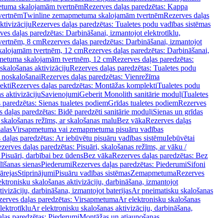
tuma skalojamām tvertnēm
Rezerves daļas paredzētas: Kappa
vertnēm
Twinline zemapmetuma skalojamām tvertnēm
Rezerves daļas
ktivizāciju
Rezerves daļas paredzētas: Tualetes podu vadības sistēmas
ves daļas paredzētas: Darbināšanai, izmantojot elektrotīklu,
vertnēm, 8 cm
Rezerves daļas paredzētas: Darbināšanai, izmantojot
skalojamām tvertnēm, 12 cm
Rezerves daļas paredzētas: Darbināšanai,
apmetuma skalojamām tvertnēm, 12 cm
Rezerves daļas paredzētas:
skalošanas aktivizāciju
Rezerves daļas paredzētas: Tualetes podu
 noskalošanai
Rezerves daļas paredzētas: Vienrežīma
ekti
Rezerves daļas paredzētas: Montāžas komplekti
Tualetes podu
s aktivizāciju
Savienojumi
Geberit Monolith sanitārie moduļi
Tualetes
 paredzētas: Sienas tualetes podiem
Grīdas tualetes podiem
Rezerves
 daļas paredzētas: Bidē paredzēti sanitārie moduļi
Sienas un grīdas
, skalošanas režīms, ar skalošanas malu
Bez vāka
Rezerves daļas
alas
Virsapmetuma vai zemapmetuma pisuāru vadības
 daļas paredzētas: Ar iebūvētu pisuāru vadības sistēmu
Iebūvētai
zerves daļas paredzētas: Pisuāri, skalošanas režīms, ar vāku /
 Pisuāri, darbībai bez ūdens
Bez vāka
Rezerves daļas paredzētas: Bez
līšanas sienas
Piederumi
Rezerves daļas paredzētas: Piederumi
Sifoni
ārejas
Stiprinājumi
Pisuāru vadības sistēmas
Zemapmetuma
Rezerves
ektronisku skalošanas aktivizāciju, darbināšana, izmantojot
ivizāciju, darbināšana, izmantojot baterijas
Ar pneimatisku skalošanas
zerves daļas paredzētas: Virsapmetuma
Ar elektronisku skalošanas
lektrotīklu
Ar elektronisku skalošanas aktivizāciju, darbināšana,
ļas paredzētas: Piederumi
Montāžas un atjaunošanas