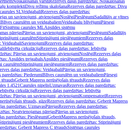
vertnēm
Noskalošanas vārsti
Rezerves daļas paredzētas: Noskalošanas
taļu komplekti
Divu režīmu skalošana
Rezerves daļas paredzētas: Divu
caurules SL
Veidgabali
Rezerves daļas paredzētas:
ejas un savienojumi, atvienojami
Noslēgi
Pieslēgumi
Sadalītājs ar vītnes
i
Blīves caurulēm un veidgabaliem
Veidgabalu blīvējumi
Pārsegi
Fit
Sistēmu caurules ML
Apsildes sistēmu
amas pārejas
Pārejas un savienojumi, atvienojami
Pieslēgumi
Sadalītājs
iprinājumi caurulēm
Stiprinājumi pieslēgumiem
Rezerves daļas
: Veidgabali
Savienojumi
Rezerves daļas paredzētas:
ali
Iebūvēta cirkulācija
Rezerves daļas paredzētas: Iebūvēta
dzētas: Pārejas un savienojumi, atvienojami
Noslēgi
Rezerves daļas
tas: Apsildes trejgabals
Apsildes pieslēgumi
Rezerves daļas
mi caurulēm
Stiprinājumi pieslēgumiem
Rezerves daļas paredzētas:
rves daļas paredzētas: Veidgabali
Pārejas un savienojumi,
s paredzētas: Piederumi
Blīves caurulēm un veidgabaliem
Pārsegi
 tērauds
Geberit Mapress nerūsējošais tērauds
Rezerves daļas
ules 1.4521
Caurules nipelis
Uzmavas
Rezerves daļas paredzētas:
Iebūvēta cirkulācija
Rezerves daļas paredzētas: Iebūvēta
dzētas: Pārejas un savienojumi, atvienojami
Kompensatori
Rezerves
nerūsējošais tērauds, gāze
Rezerves daļas paredzētas: Geberit Mapress
ļas paredzētas: Uzmavas
Pārejas
Rezerves daļas paredzētas:
zētas: Neatvienojamas pārejas
Pārejas un savienojumi,
ļas paredzētas: Pieslēgumi
GeberitMapress nerūsējošais tērauds,
Stiprinājumi pieslēgumiem
Rezerves daļas paredzētas: Stiprinājumi
aredzētas: Geberit Mapress C tērauds
Sistēmas caurules