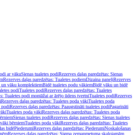
podi ar vāku
Sienas tualetes podi
Rezerves daļas paredzētas: Sienas
em
Rezerves daļas paredzētas: Tualetes podiem
Dizaina paneļi
Rezerves
u un vāku komplektiem
Bidē tualetes podu vākiem
Bidē vāku un bidē
aletes podi
Tualetes podi
Rezerves daļas paredzētas: Tualetes
s: Tualetes podi montāžai ar ārējo ūdens tvertni
Tualetes podi
Rezerves
i
Rezerves daļas paredzētas: Tualetes poda vāki
Tualetes poda
s podi
Rezerves daļas paredzētas: Paaugstināti tualetes podi
Pagarināti
vāki
Tualetes poda vāki
Rezerves daļas paredzētas: Tualetes poda
bērniem
Sienas tualetes podi
Rezerves daļas paredzētas: Sienas tualetes
 vāki bērniem
Tualetes poda vāki
Rezerves daļas paredzētas: Tualetes
das bidē
Piederumi
Rezerves daļas paredzētas: Piederumi
Noskalošanas
tnēm
Rezerves daļas paredzētas: Sigma zemapmetuma skalojamām