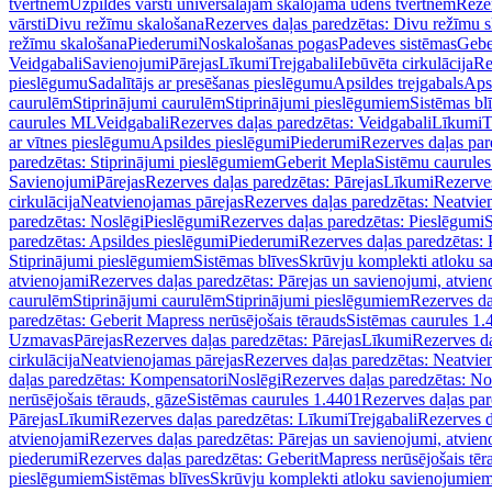
tvertnēm
Uzpildes vārsti universālajām skalojamā ūdens tvertnēm
Rezer
vārsti
Divu režīmu skalošana
Rezerves daļas paredzētas: Divu režīmu 
režīmu skalošana
Piederumi
Noskalošanas pogas
Padeves sistēmas
Gebe
Veidgabali
Savienojumi
Pārejas
Līkumi
Trejgabali
Iebūvēta cirkulācija
Re
pieslēgumu
Sadalītājs ar presēšanas pieslēgumu
Apsildes trejgabals
Apsi
caurulēm
Stiprinājumi caurulēm
Stiprinājumi pieslēgumiem
Sistēmas bl
caurules ML
Veidgabali
Rezerves daļas paredzētas: Veidgabali
Līkumi
T
ar vītnes pieslēgumu
Apsildes pieslēgumi
Piederumi
Rezerves daļas par
paredzētas: Stiprinājumi pieslēgumiem
Geberit Mepla
Sistēmu caurule
Savienojumi
Pārejas
Rezerves daļas paredzētas: Pārejas
Līkumi
Rezerves
cirkulācija
Neatvienojamas pārejas
Rezerves daļas paredzētas: Neatvie
paredzētas: Noslēgi
Pieslēgumi
Rezerves daļas paredzētas: Pieslēgumi
S
paredzētas: Apsildes pieslēgumi
Piederumi
Rezerves daļas paredzētas:
Stiprinājumi pieslēgumiem
Sistēmas blīves
Skrūvju komplekti atloku 
atvienojami
Rezerves daļas paredzētas: Pārejas un savienojumi, atvien
caurulēm
Stiprinājumi caurulēm
Stiprinājumi pieslēgumiem
Rezerves da
paredzētas: Geberit Mapress nerūsējošais tērauds
Sistēmas caurules 1.
Uzmavas
Pārejas
Rezerves daļas paredzētas: Pārejas
Līkumi
Rezerves da
cirkulācija
Neatvienojamas pārejas
Rezerves daļas paredzētas: Neatvie
daļas paredzētas: Kompensatori
Noslēgi
Rezerves daļas paredzētas: No
nerūsējošais tērauds, gāze
Sistēmas caurules 1.4401
Rezerves daļas par
Pārejas
Līkumi
Rezerves daļas paredzētas: Līkumi
Trejgabali
Rezerves d
atvienojami
Rezerves daļas paredzētas: Pārejas un savienojumi, atvien
piederumi
Rezerves daļas paredzētas: GeberitMapress nerūsējošais tēr
pieslēgumiem
Sistēmas blīves
Skrūvju komplekti atloku savienojumie