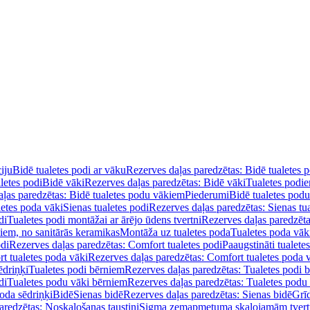
iju
Bidē tualetes podi ar vāku
Rezerves daļas paredzētas: Bidē tualetes 
letes podi
Bidē vāki
Rezerves daļas paredzētas: Bidē vāki
Tualetes podi
ļas paredzētas: Bidē tualetes podu vākiem
Piederumi
Bidē tualetes pod
letes poda vāki
Sienas tualetes podi
Rezerves daļas paredzētas: Sienas tu
di
Tualetes podi montāžai ar ārējo ūdens tvertni
Rezerves daļas paredzēta
diem, no sanitārās keramikas
Montāža uz tualetes poda
Tualetes poda vāk
odi
Rezerves daļas paredzētas: Comfort tualetes podi
Paaugstināti tualete
t tualetes poda vāki
Rezerves daļas paredzētas: Comfort tualetes poda 
ēdriņķi
Tualetes podi bērniem
Rezerves daļas paredzētas: Tualetes podi 
di
Tualetes podu vāki bērniem
Rezerves daļas paredzētas: Tualetes podu
oda sēdriņķi
Bidē
Sienas bidē
Rezerves daļas paredzētas: Sienas bidē
Grī
aredzētas: Noskalošanas taustiņi
Sigma zemapmetuma skalojamām tver