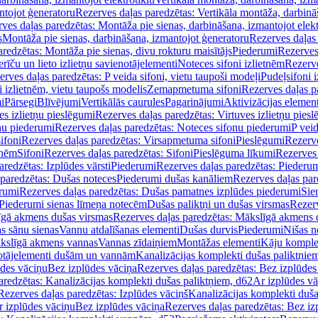
ntojot ģeneratoru
Rezerves daļas paredzētas: Vertikāla montāža, darbinā
ves daļas paredzētas: Montāža pie sienas, darbināšana, izmantojot elekt
s
Montāža pie sienas, darbināšana, izmantojot ģeneratoru
Rezerves daļas 
redzētas: Montāža pie sienas, divu rokturu maisītājs
Piederumi
Rezerves
erīču un lieto izlietņu savienotājelementi
Noteces sifoni izlietnēm
Rezerve
rves daļas paredzētas: P veida sifoni, vietu taupoši modeļi
Pudeļsifoni 
 izlietnēm, vietu taupošs modelis
Zemapmetuma sifoni
Rezerves daļas 
i
Pārsegi
Blīvējumi
Vertikālās caurules
Pagarinājumi
Aktivizācijas element
es izlietņu pieslēgumi
Rezerves daļas paredzētas: Virtuves izlietņu pies
nu piederumi
Rezerves daļas paredzētas: Noteces sifonu piederumi
P veid
ifoni
Rezerves daļas paredzētas: Virsapmetuma sifoni
Pieslēgumi
Rezerve
tnēm
Sifoni
Rezerves daļas paredzētas: Sifoni
Pieslēguma līkumi
Rezerves 
redzētas: Izplūdes vārsti
Piederumi
Rezerves daļas paredzētas: Piederu
 paredzētas: Dušas noteces
Piederumi dušas kanāliem
Rezerves daļas par
rumi
Rezerves daļas paredzētas: Dušas pamatnes izplūdes piederumi
Sie
 Piederumi sienas līmeņa notecēm
Dušas paliktņi un dušas virsmas
Rezerv
gā akmens dušas virsmas
Rezerves daļas paredzētas: Mākslīgā akmens 
s sānu sienas
Vannu atdalīšanas elementi
Dušas durvis
Piederumi
Nišas n
kslīgā akmens vannas
Vannas zīdaiņiem
Montāžas elementi
Kāju komplek
otājelementi dušām un vannām
Kanalizācijas komplekti dušas paliktņie
ūdes vāciņu
Bez izplūdes vāciņa
Rezerves daļas paredzētas: Bez izplūdes
aredzētas: Kanalizācijas komplekti dušas paliktņiem, d62
Ar izplūdes v
Rezerves daļas paredzētas: Izplūdes vāciņš
Kanalizācijas komplekti duša
r izplūdes vāciņu
Bez izplūdes vāciņa
Rezerves daļas paredzētas: Bez iz