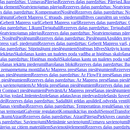
ļas paredzētas: Uzmavas
Pārejas
Rezerves daļas paredzētas: Pārejas
Līku
ta elementi
Neatvienojamas pārejas
Rezerves daļas paredzētas: Neatvien
s daļas paredzētas: Kompensatori
Noslēgi
Rezerves daļas paredzētas: No
slēgumi
Geberit Mapress C tērauds, piederumi
Blīves caurulēm un veidg
m
Geberit Mapress varš
Geberit Mapress varš
Rezerves daļas paredzētas: 
ļas paredzētas: Līkumi
Trejgabali
Rezerves daļas paredzētas: Trejgabali
Neatvienojamas pārejas
Rezerves daļas paredzētas: Neatvienojamas pāre
: Noslēgi
Pieslēgumi
Rezerves daļas paredzētas: Pieslēgumi
Apsildes trej
ress varš, piederumi
Rezerves daļas paredzētas: Geberit Mapress varš,
ļas paredzētas: Stiprinājumi pieslēgumiem
Sistēmas blīves
Skrūvju komp
iekārtas
Skalošanas kastes un tualetes poda vadība ar higiēnas skalošana
aļas paredzētas: Higiēnas moduļi
Skalošanas kastu un tualetes poda vad
lošanas iekārtu piederumi
Barošanas bloki
Rezerves daļas paredzētas: Ba
iļi zemapmetuma montāžai
Ar Mapress presēšanas pieslēgumiem
Rezerves
nas pieslēgumiem
Rezerves daļas paredzētas: Ar FlowFit presēšanas pi
s pieslēgumiem
Rezerves daļas paredzētas: Ar Mapress presēšanas pies
es savienojumiem
Ar Mepla presēšanas pieslēgumiem
Rezerves daļas pa
Ar Compact pieslēgumiem
Pretvārsti
Ar Mapress presēšanas pieslēgumie
ācijas joslas
Līmlentes
Izplešanas adatas
Javas piedevas
Izplešanās šuves
ldei
Rezerves daļas paredzētas: Sadalītāji grīdas apsildei
Lodveida ventiļi
šanas vienības
Rezerves daļas paredzētas: Temperatūras regulēšanas vie
pas termostati
Galvenie regulatori
Komunikācijas moduļi
Sensori
Transfor
Līkumi
Atzari
Rezerves daļas paredzētas: Atzari
Pārejas
Piekļuves caurule
s paredzētas: Savienojumi
Metināmie savienojumi
Uzmavu savienojumi
R
ārejas uz citiem materiāliem
Savienotājelementi
Rezerves daļas paredzēt