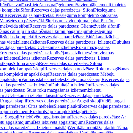
ebūvētas vadības
Lietošanas palīgelementi
Savienotājelementi tualetes
s komplekti
Sifoni
Rezerves daļas paredzētas: Sifoni
Pieslēguma
kti
Rezerves daļas paredzētas: Pieslēguma komplekti
Skalošanas
Manšetes un pārsegvāki
Pārejas un savienojuma gabali
Pisuāru
mežveida sifoni
Rezerves daļas paredzētas: Gliemežveida sifoni
P
šanas cauruļu un skalošanas līkumu pagarinājumi
Pieslēguma
izācijas komplekti
Rezerves daļas paredzētas: Bidē kanalizācijas
as vieta
Izlietnes
Izlietnes
Rezerves daļas paredzētas: Izlietnes
Dubultās
s daļas paredzētas: Uzliekamās izlietnes
Roku mazgāšanas
Rezerves daļas paredzētas: Iebūvējamas izlietnes
Zem virsmas
s izlietnes
Lietās izlietnes
Rezerves daļas paredzētas: Lietās
stkājas
Sifona aizsegi
Rezerves daļas paredzētas: Sifona
komplekti ar apakšskapi
Rezerves daļas paredzētas: Roku mazgāšanas
es komplekti ar apakšskapi
Rezerves daļas paredzētas: Mēbeļu
r apakšskapi
Vannas istabas mēbeles
Izlietņu apakšskapji
Rezerves daļas
daļas paredzētas: Izlietnēm
Dubultajām izlietnēm
Rezerves daļas
as paredzētas: Stūra roku mazgāšanas izlietnēm
Izlietņu
ormā
Uzliekamai izlietnei taisnstūra
Rezerves daļas paredzētas:
i
Augsti skapji
Rezerves daļas paredzētas: Augsti skapji
Vidēji augsti
as paredzētas: Citas mēbeles
Sienas plaukti
Rezerves daļas paredzētas:
ojuma elementi
Rokturi
Kāju komplekti
Magnētiskās
s: Spoguļi
Ar iebūvētu apgaismojumu
Rezerves daļas paredzētas: Ar
vētu apgaismojumu
Bez iebūvēta apgaismojuma
Rezerves daļas
s daļas paredzētas: Izlietnes maisītāji
Vertikāla montāža, darbināšana,
ntojot baterijas
Rezerves daļas paredzētas: Vertikāla montāža,