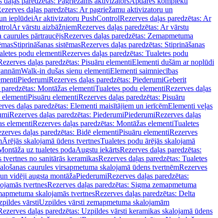
 daļas paredzētas: Pagriežams aktivizators
Apdares komplekti
ezerves daļas paredzētas: Ar pagriežamu aktivizatoru un
un ieplūdei
Ar aktivizatoru PushControl
Rezerves daļas paredzētas: Ar
trol
Ar vārstu aizbāžņiem
Rezerves daļas paredzētas: Ar vārstu
aurules pārtraucējs
Rezerves daļas paredzētas: Zemapmetuma
tēmas
Stiprināšanas sistēmas
Rezerves daļas paredzētas: Stiprināšanas
aletes podu elementi
Rezerves daļas paredzētas: Tualetes podu
Rezerves daļas paredzētas: Pisuāru elementi
Elementi dušām ar noplūdi
 vannām
Walk-in dušas sienu elementi
Elementi saimniecības
ementi
Piederumi
Rezerves daļas paredzētas: Piederumi
Geberit
 paredzētas: Montāžas elementi
Tualetes podu elementi
Rezerves daļas
 elementi
Pisuāru elementi
Rezerves daļas paredzētas: Pisuāru
rves daļas paredzētas: Elementi maisītājiem un ierīcēm
Elementi veļas
umi
Rezerves daļas paredzētas: Piederumi
Piederumi
Rezerves daļas
s elementi
Rezerves daļas paredzētas: Montāžas elementi
Tualetes
zerves daļas paredzētas: Bidē elementi
Pisuāru elementi
Rezerves
m
Ārējās skalojamā ūdens tvertnes
Tualetes podu ārējās skalojamā
Montāža uz tualetes poda
Augstu iekārts
Rezerves daļas paredzētas:
 tvertnes no sanitārās keramikas
Rezerves daļas paredzētas: Tualetes
alošanas caurules virsapmetuma skalojamā ūdens tvertnēm
Rezerves
un vidēji augsta montāža
Piederumi
Rezerves daļas paredzētas:
jamās tvertnes
Rezerves daļas paredzētas: Sigma zemapmetuma
mapmetuma skalojamās tvertnes
Rezerves daļas paredzētas: Delta
pildes vārsti
Uzpildes vārsti zemapmetuma skalojamām
Rezerves daļas paredzētas: Uzpildes vārsti keramikas skalojamā ūdens