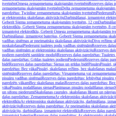
tvertnēm
Omega zemapmetuma skalojamām tvertnēm
Rezerves daļas 
zemapmetuma skalojamām tvertnēm
Delta zemapmetuma skalojamām 
paredzētas: Twinline zemapmetuma skalojamām tvertnēm
Piederumi
Pa
ar elektronisku skalošanas aktivizāciju
Darbināšanai, izmantojot elek
Geberit Sigma zemapmetuma skalojamām tvertnēm, 12 cm
Darbināšan
elektrotīklu, Geberit Sigma zemapmetuma skalojamām tvertnēm, 8 c
izmantojot elektrotīklu, Geberit Omega zemapmetuma skalojamām tv
Darbināšanai, izmantojot baterijas, Geberit Sigma zemapmetuma ska
vadības sistēmas ar pneimatisku skalošanas aktivizāciju
Divu režīmu s
noskalošanai
Piederumi tualetes podu vadības sistēmām
Rezerves daļas
vadības sistēmām ar elektronisku skalošanas aktivizāciju
Rezerves daļa
podiem paredzēti sanitārie moduļi
Rezerves daļas paredzētas: Tualetes
daļas paredzētas: Grīdas tualetes podiem
Piederumi
Rezerves daļas par
bidē
Rezerves daļas paredzētas: Sienas un grīdas bidē
Pisuārs
Pisuāri, 
paredzētas: Bez vāka
Pisuāri, skalošanas režīms, bez skalošanas malas
sistēmām
Rezerves daļas paredzētas: Virsapmetuma vai zemapmetuma 
pisuāru vadības sistēmai
Rezerves daļas paredzētas: Iebūvētai pisuāru 
paredzēts vākam
Bez skalošanas malas
Rezerves daļas paredzētas: Bez
vāka
Pisuāru nodalīšanas sienas
Plastmasas pisuāru nodalīšanas sienas
S
un sifonu piederumi
Skalošanas caurules, skalošanas līkumi un pārejas
daļas paredzētas: Zemapmetuma
Ar elektronisku skalošanas aktivizācij
elektrotīklu
Ar elektronisku skalošanas aktivizāciju, darbināšana, izman
aktivizāciju
Rezerves daļas paredzētas: Ar pneimatisku skalošanas akti
aktivizāciju, darbināšana, izmantojot elektrotīklu
Rezerves daļas paredz
izmantojot baterijas
Rezerves daļas paredzētas: Ar elektronisku skalošan