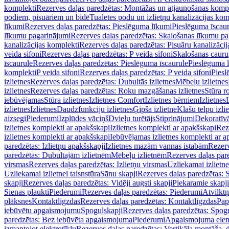
komplekti
Rezerves daļas paredzētas: Montāžas un atjaunošanas komp
podiem, pisuāriem un bidē
Tualetes podu un izlietņu kanalizācijas kom
līkumi
Rezerves daļas paredzētas: Pieslēguma līkumi
Pieslēguma īscau
līkumu pagarinājumi
Rezerves daļas paredzētas: Skalošanas līkumu p
kanalizācijas komplekti
Rezerves daļas paredzētas: Pisuāru kanalizāci
veida sifoni
Rezerves daļas paredzētas: P veida sifoni
Skalošanas cauru
īscaurule
Rezerves daļas paredzētas: Pieslēguma īscaurule
Pieslēguma 
komplekti
P veida sifoni
Rezerves daļas paredzētas: P veida sifoni
Piesl
izlietnes
Rezerves daļas paredzētas: Dubultās izlietnes
Mēbeļu izlietnes
izlietnes
Rezerves daļas paredzētas: Roku mazgāšanas izlietnes
Stūra r
iebūvējamas
Stūra izlietnes
Izlietnes Comfort
Izlietnes bērniem
Izlietnes
izlietnes
Izlietnes
Daudzfunkciju izlietnes
Ģipša izlietne
Klašu telpu izli
aizsegi
Piederumi
Izplūdes vāciņš
Dvieļu turētājs
Stiprinājumi
Dekoratīv
izlietnes komplekti ar apakšskapi
Izlietnes komplekti ar apakšskapi
Rez
izlietnes komplekti ar apakšskapi
Iebūvējamas izlietnes komplekti ar a
paredzētas: Izlietņu apakšskapji
Izlietnes mazām vannas istabām
Rezerv
paredzētas: Dubultajām izlietnēm
Mēbeļu izlietnēm
Rezerves daļas par
virsmas
Rezerves daļas paredzētas: Izlietņu virsmas
Uzliekamai izlietn
Uzliekamai izlietnei taisnstūra
Sānu skapji
Rezerves daļas paredzētas: 
skapji
Rezerves daļas paredzētas: Vidēji augsti skapji
Piekaramie skapji
Sienas plaukti
Piederumi
Rezerves daļas paredzētas: Piederumi
Atvilktņ
plāksnes
Kontaktligzdas
Rezerves daļas paredzētas: Kontaktligzdas
Pap
iebūvētu apgaismojumu
Spoguļskapji
Rezerves daļas paredzētas: Spog
paredzētas: Bez iebūvēta apgaismojuma
Piederumi
Apgaismojuma elem
izmantojot elektrotīklu
Rezerves daļas paredzētas: Vertikāla montāža, d