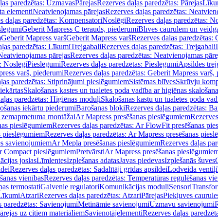
ļas paredzētas: Uzmavas
Pārejas
Rezerves daļas paredzētas: Pārejas
Līku
ta elementi
Neatvienojamas pārejas
Rezerves daļas paredzētas: Neatvien
s daļas paredzētas: Kompensatori
Noslēgi
Rezerves daļas paredzētas: No
slēgumi
Geberit Mapress C tērauds, piederumi
Blīves caurulēm un veidg
m
Geberit Mapress varš
Geberit Mapress varš
Rezerves daļas paredzētas: 
ļas paredzētas: Līkumi
Trejgabali
Rezerves daļas paredzētas: Trejgabali
Neatvienojamas pārejas
Rezerves daļas paredzētas: Neatvienojamas pāre
: Noslēgi
Pieslēgumi
Rezerves daļas paredzētas: Pieslēgumi
Apsildes trej
ress varš, piederumi
Rezerves daļas paredzētas: Geberit Mapress varš,
ļas paredzētas: Stiprinājumi pieslēgumiem
Sistēmas blīves
Skrūvju komp
iekārtas
Skalošanas kastes un tualetes poda vadība ar higiēnas skalošana
aļas paredzētas: Higiēnas moduļi
Skalošanas kastu un tualetes poda vad
lošanas iekārtu piederumi
Barošanas bloki
Rezerves daļas paredzētas: Ba
iļi zemapmetuma montāžai
Ar Mapress presēšanas pieslēgumiem
Rezerves
nas pieslēgumiem
Rezerves daļas paredzētas: Ar FlowFit presēšanas pi
s pieslēgumiem
Rezerves daļas paredzētas: Ar Mapress presēšanas pies
es savienojumiem
Ar Mepla presēšanas pieslēgumiem
Rezerves daļas pa
Ar Compact pieslēgumiem
Pretvārsti
Ar Mapress presēšanas pieslēgumie
ācijas joslas
Līmlentes
Izplešanas adatas
Javas piedevas
Izplešanās šuves
ldei
Rezerves daļas paredzētas: Sadalītāji grīdas apsildei
Lodveida ventiļi
šanas vienības
Rezerves daļas paredzētas: Temperatūras regulēšanas vie
pas termostati
Galvenie regulatori
Komunikācijas moduļi
Sensori
Transfor
Līkumi
Atzari
Rezerves daļas paredzētas: Atzari
Pārejas
Piekļuves caurule
s paredzētas: Savienojumi
Metināmie savienojumi
Uzmavu savienojumi
R
ārejas uz citiem materiāliem
Savienotājelementi
Rezerves daļas paredzēt