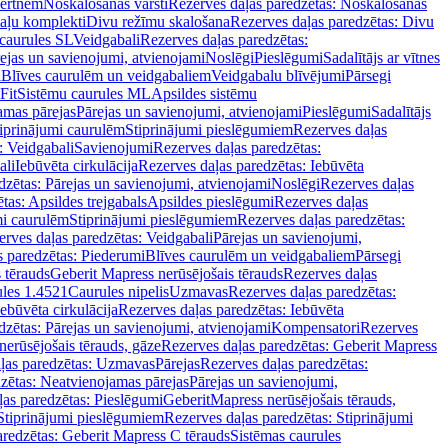
vertnēm
Noskalošanas vārsti
Rezerves daļas paredzētas: Noskalošanas
taļu komplekti
Divu režīmu skalošana
Rezerves daļas paredzētas: Divu
caurules SL
Veidgabali
Rezerves daļas paredzētas:
ejas un savienojumi, atvienojami
Noslēgi
Pieslēgumi
Sadalītājs ar vītnes
i
Blīves caurulēm un veidgabaliem
Veidgabalu blīvējumi
Pārsegi
Fit
Sistēmu caurules ML
Apsildes sistēmu
amas pārejas
Pārejas un savienojumi, atvienojami
Pieslēgumi
Sadalītājs
iprinājumi caurulēm
Stiprinājumi pieslēgumiem
Rezerves daļas
: Veidgabali
Savienojumi
Rezerves daļas paredzētas:
ali
Iebūvēta cirkulācija
Rezerves daļas paredzētas: Iebūvēta
dzētas: Pārejas un savienojumi, atvienojami
Noslēgi
Rezerves daļas
tas: Apsildes trejgabals
Apsildes pieslēgumi
Rezerves daļas
mi caurulēm
Stiprinājumi pieslēgumiem
Rezerves daļas paredzētas:
rves daļas paredzētas: Veidgabali
Pārejas un savienojumi,
s paredzētas: Piederumi
Blīves caurulēm un veidgabaliem
Pārsegi
 tērauds
Geberit Mapress nerūsējošais tērauds
Rezerves daļas
ules 1.4521
Caurules nipelis
Uzmavas
Rezerves daļas paredzētas:
Iebūvēta cirkulācija
Rezerves daļas paredzētas: Iebūvēta
dzētas: Pārejas un savienojumi, atvienojami
Kompensatori
Rezerves
nerūsējošais tērauds, gāze
Rezerves daļas paredzētas: Geberit Mapress
ļas paredzētas: Uzmavas
Pārejas
Rezerves daļas paredzētas:
zētas: Neatvienojamas pārejas
Pārejas un savienojumi,
ļas paredzētas: Pieslēgumi
GeberitMapress nerūsējošais tērauds,
Stiprinājumi pieslēgumiem
Rezerves daļas paredzētas: Stiprinājumi
aredzētas: Geberit Mapress C tērauds
Sistēmas caurules