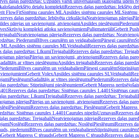
ves daļas paredzētas: Uzpildes vārsti universālajām skalojamā ūdens t
skalošana
Iekšējo detaļu komplekti
Rezerves daļas paredzētas: Iekšējo de
rit FlowFit
Sistēmu caurules ML
Apsildes sistēmu caurules ML
Sistēmu 
zerves daļas paredzētas: Iebūvēta cirkulācija
Neatvienojamas pārejas
Pār
ldes pārejas un savienojumi, atvienojami
Apsildes pieslēgumi
Piederum
īves
Skrūvju komplekti atloku savienojumiem
Palīgmateriāli
Geberit Push
rejgabali
Neatvienojamas pārejas
Rezerves daļas paredzētas: Neatvienoj
edzētas: Piederumi
Blīves caurulēm un veidgabaliem
Pārsegi caurulēm
St
s ML
Apsildes sistēmu caurules ML
Veidgabali
Rezerves daļas paredzētas
 daļas paredzētas: Līkumi
Trejgabali
Rezerves daļas paredzētas: Trejgab
nojamas pārejas
Pārejas un savienojumi, atvienojami
Rezerves daļas pare
adalītājs ar vītnes pieslēgumu
Apsildes trejgabals
Rezerves daļas paredzē
 Piederumi
Blīves caurulēm un veidgabaliem
Pārsegi caurulēm
Stiprināju
savienojumiem
Geberit Volex
Apsildes sistēmu caurules SL
Veidgabali
Reze
ojami
Pieslēgumi
Sadalītājs ar vītnes pieslēgumu
Piederumi
Rezerves daļa
ļas paredzētas: Stiprinājumi pieslēgumiem
Geberit Mapress nerūsējošais
4401
Rezerves daļas paredzētas: Sistēmas caurules 1.4401
Sistēmas caur
ļas paredzētas: Līkumi
Trejgabali
Rezerves daļas paredzētas: Trejgabali
nojamas pārejas
Pārejas un savienojumi, atvienojami
Rezerves daļas pare
slēgi
Pieslēgumi
Rezerves daļas paredzētas: Pieslēgumi
Geberit Mapress 
edzētas: Sistēmas caurules 1.4401
Caurules nipelis
Uzmavas
Rezerves da
aļas paredzētas: Trejgabali
Neatvienojamas pārejas
Rezerves daļas pared
ojami
Noslēgi
Rezerves daļas paredzētas: Noslēgi
Pieslēgumi
Rezerves da
auds, piederumi
Blīves caurulēm un veidgabaliem
Stiprinājumi caurulēm
m
Geberit Mapress C tērauds
Geberit Mapress C tērauds
Rezerves daļas p