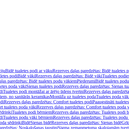
iju
Bidē tualetes podi ar vāku
Rezerves daļas paredzētas: Bidē tualetes 
letes podi
Bidē vāki
Rezerves daļas paredzētas: Bidē vāki
Tualetes podi
ļas paredzētas: Bidē tualetes podu vākiem
Piederumi
Bidē tualetes pod
letes poda vāki
Sienas tualetes podi
Rezerves daļas paredzētas: Sienas tu
di
Tualetes podi montāžai ar ārējo ūdens tvertni
Rezerves daļas paredzēta
diem, no sanitārās keramikas
Montāža uz tualetes poda
Tualetes poda vāk
odi
Rezerves daļas paredzētas: Comfort tualetes podi
Paaugstināti tualete
t tualetes poda vāki
Rezerves daļas paredzētas: Comfort tualetes poda 
ēdriņķi
Tualetes podi bērniem
Rezerves daļas paredzētas: Tualetes podi 
di
Tualetes podu vāki bērniem
Rezerves daļas paredzētas: Tualetes podu
oda sēdriņķi
Bidē
Sienas bidē
Rezerves daļas paredzētas: Sienas bidē
Grī
aredzētas: Noskalošanas taustiņi
Sigma zemapmetuma skalojamām tver