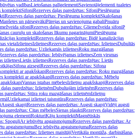
ebūvētas vadības
Lietošanas palīgelementi
Savienotājelementi tualetes
s komplekti
Sifoni
Rezerves daļas paredzētas: Sifoni
Pieslēguma
kti
Rezerves daļas paredzētas: Pieslēguma komplekti
Skalošanas
Manšetes un pārsegvāki
Pārejas un savienojuma gabali
Pisuāru
mežveida sifoni
Rezerves daļas paredzētas: Gliemežveida sifoni
P
šanas cauruļu un skalošanas līkumu pagarinājumi
Pieslēguma
izācijas komplekti
Rezerves daļas paredzētas: Bidē kanalizācijas
as vieta
Izlietnes
Izlietnes
Rezerves daļas paredzētas: Izlietnes
Dubultās
s daļas paredzētas: Uzliekamās izlietnes
Roku mazgāšanas
Rezerves daļas paredzētas: Iebūvējamas izlietnes
Zem virsmas
s izlietnes
Lietās izlietnes
Rezerves daļas paredzētas: Lietās
stkājas
Sifona aizsegi
Rezerves daļas paredzētas: Sifona
komplekti ar apakšskapi
Rezerves daļas paredzētas: Roku mazgāšanas
es komplekti ar apakšskapi
Rezerves daļas paredzētas: Mēbeļu
r apakšskapi
Vannas istabas mēbeles
Izlietņu apakšskapji
Rezerves daļas
daļas paredzētas: Izlietnēm
Dubultajām izlietnēm
Rezerves daļas
as paredzētas: Stūra roku mazgāšanas izlietnēm
Izlietņu
ormā
Uzliekamai izlietnei taisnstūra
Rezerves daļas paredzētas:
i
Augsti skapji
Rezerves daļas paredzētas: Augsti skapji
Vidēji augsti
as paredzētas: Citas mēbeles
Sienas plaukti
Rezerves daļas paredzētas:
ojuma elementi
Rokturi
Kāju komplekti
Magnētiskās
s: Spoguļi
Ar iebūvētu apgaismojumu
Rezerves daļas paredzētas: Ar
vētu apgaismojumu
Bez iebūvēta apgaismojuma
Rezerves daļas
s daļas paredzētas: Izlietnes maisītāji
Vertikāla montāža, darbināšana,
ntojot baterijas
Rezerves daļas paredzētas: Vertikāla montāža,