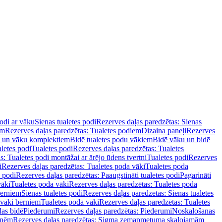
podi ar vāku
Sienas tualetes podi
Rezerves daļas paredzētas: Sienas
em
Rezerves daļas paredzētas: Tualetes podiem
Dizaina paneļi
Rezerves
u un vāku komplektiem
Bidē tualetes podu vākiem
Bidē vāku un bidē
aletes podi
Tualetes podi
Rezerves daļas paredzētas: Tualetes
s: Tualetes podi montāžai ar ārējo ūdens tvertni
Tualetes podi
Rezerves
i
Rezerves daļas paredzētas: Tualetes poda vāki
Tualetes poda
s podi
Rezerves daļas paredzētas: Paaugstināti tualetes podi
Pagarināti
vāki
Tualetes poda vāki
Rezerves daļas paredzētas: Tualetes poda
bērniem
Sienas tualetes podi
Rezerves daļas paredzētas: Sienas tualetes
 vāki bērniem
Tualetes poda vāki
Rezerves daļas paredzētas: Tualetes
das bidē
Piederumi
Rezerves daļas paredzētas: Piederumi
Noskalošanas
tnēm
Rezerves daļas paredzētas: Sigma zemapmetuma skalojamām