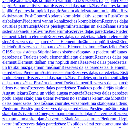
vāciņš
Kanalizācijas komplekti vannām, d52
Rezerves daļas paredzēta
pagriežamam aktivizatoram
Rezerves daļas paredzētas: Apdares komp
ieplūdi
Apdares komplekti pagriežamam aktivizatoram un ieplūdei
Rez
aktivizatoru PushControl
Apdares komplekti aktivizatoram PushContr
aizbāžņiem
Piederumi vannu kanalizācijas komplektiem
Rezerves daļa
caurules pārtraucējs
Ūdens pieslēgumi
Instalācijas un skalošanas sistē
sistēmas
Paneļu apšuvums
Piederumi
Rezerves daļas paredzētas: Piede
elementi
Izlietņu elementi
Rezerves daļas paredzētas: Izlietņu elementi
B
sienā
Rezerves daļas paredzētas: Elementi dušām ar noplūdi sienā
Elem
izlietnēm
Rezerves daļas paredzētas: Elementi saimniecības izlietnēm
K
GIS
Sienas sistēmas
Stiprināšanas sistēmas
Sagatavju piederumi
Skaņas 
paredzētas: Tualetes podu elementi
Izlietņu elementi
Rezerves daļas par
elementi
Elementi dušām arar noplūdi sienā
Rezerves daļas paredzētas:
un trauku mazgājamām mašīnām
Rezerves daļas paredzētas: Element
paredzētas: Piederumi
Sistēmas sienām
Rezerves daļas paredzētas: Sis
podu elementi
Rezerves daļas paredzētas: Tualetes podu elementi
Izlie
daļas paredzētas: Pisuāru elementi
Dušu elementi
Rezerves daļas pared
ūdens tvertnes
Rezerves daļas paredzētas: Tualetes podu ārējās skaloj
Augstu iekārts
Zema un vidēji augsta montāža
Rezerves daļas paredzēt
podu ārējās skalojamā ūdens tvertnes no sanitārās keramikas
Montāža u
daļas paredzētas: Skalošanas caurules virsapmetuma skalojamā ūdens
Piederumi
Pieslēgumi
Rezerves daļas paredzētas: Pieslēgumi
Stūra vārst
skalojamās tvertnes
Omega zemapmetuma skalojamās tvertnes
Rezerve
zemapmetuma skalojamās tvertnes
Skalošanas caurules
Piederumi
Uzpil
tvertnēm
Rezerves daļas paredzētas: Uzpildes vārsti zemapmetuma sk