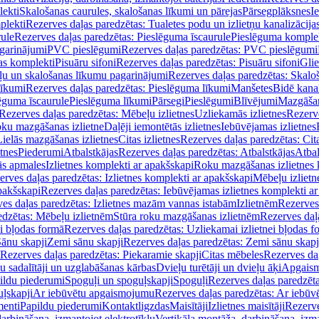
lekti
Skalošanas caurules, skalošanas līkumi un pārejas
Pārsegplāksnes
I
plekti
Rezerves daļas paredzētas: Tualetes podu un izlietņu kanalizācija
rule
Rezerves daļas paredzētas: Pieslēguma īscaurule
Pieslēguma komple
agarinājumi
PVC pieslēgumi
Rezerves daļas paredzētas: PVC pieslēgumi
jas komplekti
Pisuāru sifoni
Rezerves daļas paredzētas: Pisuāru sifoni
Glie
ļu un skalošanas līkumu pagarinājumi
Rezerves daļas paredzētas: Skalo
līkumi
Rezerves daļas paredzētas: Pieslēguma līkumi
Manšetes
Bidē kanal
ēguma īscaurule
Pieslēguma līkumi
Pārsegi
Pieslēgumi
Blīvējumi
Mazgāšan
Rezerves daļas paredzētas: Mēbeļu izlietnes
Uzliekamās izlietnes
Rezerve
oku mazgāšanas izlietne
Daļēji iemontētās izlietnes
Iebūvējamas izlietnes
Lielās mazgāšanas izlietnes
Citas izlietnes
Rezerves daļas paredzētas: Cita
etnes
Piederumi
Atbalstkājas
Rezerves daļas paredzētas: Atbalstkājas
Atbal
ās apmales
Izlietnes komplekti ar apakšskapi
Roku mazgāšanas izlietnes 
erves daļas paredzētas: Izlietnes komplekti ar apakšskapi
Mēbeļu izlietn
pakšskapi
Rezerves daļas paredzētas: Iebūvējamas izlietnes komplekti a
es daļas paredzētas: Izlietnes mazām vannas istabām
Izlietnēm
Rezerves 
edzētas: Mēbeļu izlietnēm
Stūra roku mazgāšanas izlietnēm
Rezerves daļ
ei bļodas formā
Rezerves daļas paredzētas: Uzliekamai izlietnei bļodas f
Sānu skapji
Zemi sānu skapji
Rezerves daļas paredzētas: Zemi sānu skapj
Rezerves daļas paredzētas: Piekaramie skapji
Citas mēbeles
Rezerves daļ
u sadalītāji un uzglabāšanas kārbas
Dvieļu turētāji un dvieļu āķi
Apgaism
ildu piederumi
Spoguļi un spoguļskapji
Spoguļi
Rezerves daļas paredzēta
uļskapji
Ar iebūvētu apgaismojumu
Rezerves daļas paredzētas: Ar iebū
enti
Papildu piederumi
Kontaktligzdas
Maisītāji
Izlietnes maisītāji
Rezerve
arbināšana, izmantojot elektrotīklu
Vertikāla montāža, darbināšana, izma