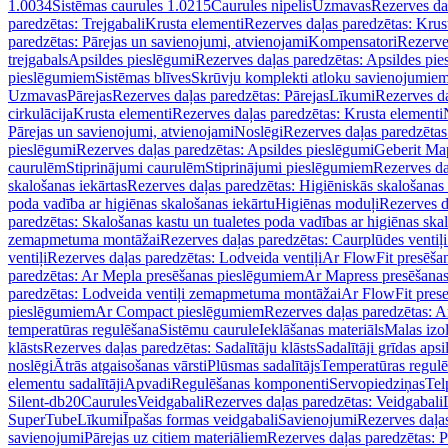
1.0034
Sistēmas caurules 1.0215
Caurules nipelis
Uzmavas
Rezerves da
paredzētas: Trejgabali
Krusta elementi
Rezerves daļas paredzētas: Krus
paredzētas: Pārejas un savienojumi, atvienojami
Kompensatori
Rezerve
trejgabals
Apsildes pieslēgumi
Rezerves daļas paredzētas: Apsildes pie
pieslēgumiem
Sistēmas blīves
Skrūvju komplekti atloku savienojumie
Uzmavas
Pārejas
Rezerves daļas paredzētas: Pārejas
Līkumi
Rezerves da
cirkulācija
Krusta elementi
Rezerves daļas paredzētas: Krusta elementi
Pārejas un savienojumi, atvienojami
Noslēgi
Rezerves daļas paredzētas
pieslēgumi
Rezerves daļas paredzētas: Apsildes pieslēgumi
Geberit Map
caurulēm
Stiprinājumi caurulēm
Stiprinājumi pieslēgumiem
Rezerves da
skalošanas iekārtas
Rezerves daļas paredzētas: Higiēniskās skalošanas 
poda vadība ar higiēnas skalošanas iekārtu
Higiēnas moduļi
Rezerves d
paredzētas: Skalošanas kastu un tualetes poda vadības ar higiēnas ska
zemapmetuma montāžai
Rezerves daļas paredzētas: Caurplūdes vent
ventiļi
Rezerves daļas paredzētas: Lodveida ventiļi
Ar FlowFit presēša
paredzētas: Ar Mepla presēšanas pieslēgumiem
Ar Mapress presēšana
paredzētas: Lodveida ventiļi zemapmetuma montāžai
Ar FlowFit pres
pieslēgumiem
Ar Compact pieslēgumiem
Rezerves daļas paredzētas: 
temperatūras regulēšana
Sistēmu caurule
Ieklāšanas materiāls
Malas izol
klāsts
Rezerves daļas paredzētas: Sadalītāju klāsts
Sadalītāji grīdas apsi
noslēgi
Ātrās atgaisošanas vārsti
Plūsmas sadalītājs
Temperatūras regulē
elementu sadalītāji
Apvadi
Regulēšanas komponenti
Servopiedziņas
Tel
Silent-db20
Caurules
Veidgabali
Rezerves daļas paredzētas: Veidgabali
SuperTube
Līkumi
Īpašas formas veidgabali
Savienojumi
Rezerves daļa
savienojumi
Pārejas uz citiem materiāliem
Rezerves daļas paredzētas: P