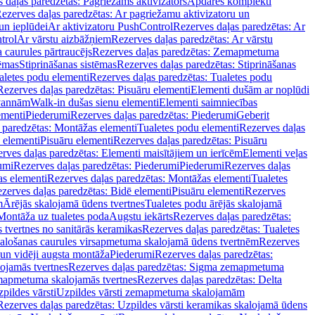
 daļas paredzētas: Pagriežams aktivizators
Apdares komplekti
ezerves daļas paredzētas: Ar pagriežamu aktivizatoru un
un ieplūdei
Ar aktivizatoru PushControl
Rezerves daļas paredzētas: Ar
trol
Ar vārstu aizbāžņiem
Rezerves daļas paredzētas: Ar vārstu
aurules pārtraucējs
Rezerves daļas paredzētas: Zemapmetuma
tēmas
Stiprināšanas sistēmas
Rezerves daļas paredzētas: Stiprināšanas
aletes podu elementi
Rezerves daļas paredzētas: Tualetes podu
Rezerves daļas paredzētas: Pisuāru elementi
Elementi dušām ar noplūdi
 vannām
Walk-in dušas sienu elementi
Elementi saimniecības
ementi
Piederumi
Rezerves daļas paredzētas: Piederumi
Geberit
 paredzētas: Montāžas elementi
Tualetes podu elementi
Rezerves daļas
 elementi
Pisuāru elementi
Rezerves daļas paredzētas: Pisuāru
rves daļas paredzētas: Elementi maisītājiem un ierīcēm
Elementi veļas
umi
Rezerves daļas paredzētas: Piederumi
Piederumi
Rezerves daļas
s elementi
Rezerves daļas paredzētas: Montāžas elementi
Tualetes
zerves daļas paredzētas: Bidē elementi
Pisuāru elementi
Rezerves
m
Ārējās skalojamā ūdens tvertnes
Tualetes podu ārējās skalojamā
Montāža uz tualetes poda
Augstu iekārts
Rezerves daļas paredzētas:
 tvertnes no sanitārās keramikas
Rezerves daļas paredzētas: Tualetes
alošanas caurules virsapmetuma skalojamā ūdens tvertnēm
Rezerves
un vidēji augsta montāža
Piederumi
Rezerves daļas paredzētas:
jamās tvertnes
Rezerves daļas paredzētas: Sigma zemapmetuma
mapmetuma skalojamās tvertnes
Rezerves daļas paredzētas: Delta
pildes vārsti
Uzpildes vārsti zemapmetuma skalojamām
Rezerves daļas paredzētas: Uzpildes vārsti keramikas skalojamā ūdens