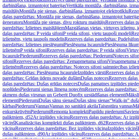
darbināšana, izmantojot baterijas
Vertikāla montāža, darbināšana, izma
maisītājs
Montāža pie sienas, darbināšana, izmantojot elektrotīklu
Rezer
daļas paredzētas: Montāža pie sienas, darbināšana, izmantojot baterija
ģeneratoru
Montāža pie sienas, divu rokturu maisītājs
Rezerves daļas pa
paredzētas: Izlietnes maisītājiem
Mazgāšanas vietas, virtuves izlietņu, i
daļas paredzētas: P veida sifoni
P veida sifoni, vietu taupoši modeļi
Reze
izlietnēm, vietu taupošs modelis
Rezerves daļas paredzētas: Pudeļsifoni
paredzētas: Izlietnes pieslēgumi
Pieslēguma īscaurule
Pieslēguma līkum
izlietnēm
P veida sifoni
Rezerves daļas paredzētas: P veida sifoni
Virtuv
īscaurule
Piederumi
Rezerves daļas paredzētas: Piederumi
Noteces sifo
sifoni
Rezerves daļas paredzētas: Zemapmetuma sifoni
Virsapmetuma s
izlietnēm
Rezerves daļas paredzētas: Noteces sifoni saimniecības izlie
daļas paredzētas: Pieslēguma īscaurule
Izplūdes vārsti
Rezerves daļas pa
paredzētas: Grīdas ūdens novade dušām
Dušas noteces
Rezerves daļas
daļas paredzētas: Dušas grīdas noteces
Dušas pamatnes izplūdes piede
noplūdes
Piederumi sienas līmeņa notecēm
Rezerves daļas paredzētas:
akmens dušas virsmas un Geberit Duofix uzstādīšanas elementi
Mākslī
elementi
Piederumi
Dušas sānu sienas
Dušas sānu sienas
“Walk-in” duša
kārbas
Piederumi
Vannas
Vannas no sanitārā akrila
Taisnstūra vannas
Mā
enkurskrūvēm
Piederumi
Remonta komplekti
Papildu piederumi
Savien
paliktņiem, d52
Ar izplūdes vāciņu
Rezerves daļas paredzētas: Ar izpl
vāciņš
Kanalizācijas komplekti dušas paliktņiem, d62
Rezerves daļas p
vāciņa
Rezerves daļas paredzētas: Bez izplūdes vāciņa
Izplūdes vāciņš
dušas paliktņiem, d90
Ar izplūdes vāciņu
Rezerves daļas paredzētas: A