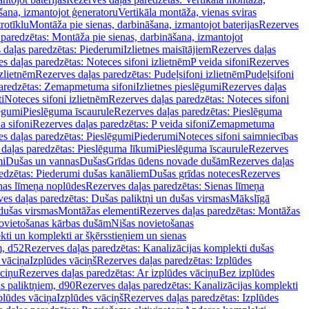
šana, izmantojot ģeneratoru
Vertikāla montāža, vienas sviras
rotīklu
Montāža pie sienas, darbināšana, izmantojot baterijas
Rezerves
paredzētas: Montāža pie sienas, darbināšana, izmantojot
 daļas paredzētas: Piederumi
Izlietnes maisītājiem
Rezerves daļas
s daļas paredzētas: Noteces sifoni izlietnēm
P veida sifoni
Rezerves
izlietnēm
Rezerves daļas paredzētas: Pudeļsifoni izlietnēm
Pudeļsifoni
paredzētas: Zemapmetuma sifoni
Izlietnes pieslēgumi
Rezerves daļas
i
Noteces sifoni izlietnēm
Rezerves daļas paredzētas: Noteces sifoni
lēgumi
Pieslēguma īscaurule
Rezerves daļas paredzētas: Pieslēguma
a sifoni
Rezerves daļas paredzētas: P veida sifoni
Zemapmetuma
s daļas paredzētas: Pieslēgumi
Piederumi
Noteces sifoni saimniecības
daļas paredzētas: Pieslēguma līkumi
Pieslēguma īscaurule
Rezerves
mi
Dušas un vannas
Dušas
Grīdas ūdens novade dušām
Rezerves daļas
edzētas: Piederumi dušas kanāliem
Dušas grīdas noteces
Rezerves
nas līmeņa noplūdes
Rezerves daļas paredzētas: Sienas līmeņa
es daļas paredzētas: Dušas paliktņi un dušas virsmas
Mākslīgā
dušas virsmas
Montāžas elementi
Rezerves daļas paredzētas: Montāžas
ovietošanas kārbas dušām
Nišas novietošanas
ti un komplekti ar šķērsstieņiem un sienas
m, d52
Rezerves daļas paredzētas: Kanalizācijas komplekti dušas
 vāciņa
Izplūdes vāciņš
Rezerves daļas paredzētas: Izplūdes
āciņu
Rezerves daļas paredzētas: Ar izplūdes vāciņu
Bez izplūdes
s paliktņiem, d90
Rezerves daļas paredzētas: Kanalizācijas komplekti
plūdes vāciņa
Izplūdes vāciņš
Rezerves daļas paredzētas: Izplūdes