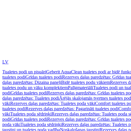
LV
Tualetes podi un pisuāri
Geberit AquaClean tualetes podi ar bidē funkc
tualetes podi
Grīdas tualetes podi
Rezerves daļas paredzētas: Grīdas tua
daļas paredzētas: Dizaina paneļi
Bidē tualetes podu vākiem
Rezerves da
tualetes podu un vāku komplektiem
Palīgmateriāli
Tualetes podi un tua
podi
Grīdas tualetes podi
Rezerves daļas paredzētas: Grīdas tualetes po
daļas paredzētas: Tualetes podi
Ārējās skalojamās tvertnes tualetes po
vāki
Rezerves daļas paredzētas: Tualetes poda vāki
Comfort tualetes p
tualetes podi
Rezerves daļas paredzētas: Pagarināti tualetes podi
Comfor
vāki
Tualetes poda sēdriņķi
Rezerves daļas paredzētas: Tualetes poda s
podi
Grīdas tualetes podi
Rezerves daļas paredzētas: Grīdas tualetes po
poda vāki
Tualetes poda sēdriņķi
Rezerves daļas paredzētas: Tualetes p
taustiņi un tualetes poda vadība
Noskalošanas taustiņi
Rezerves daļas p