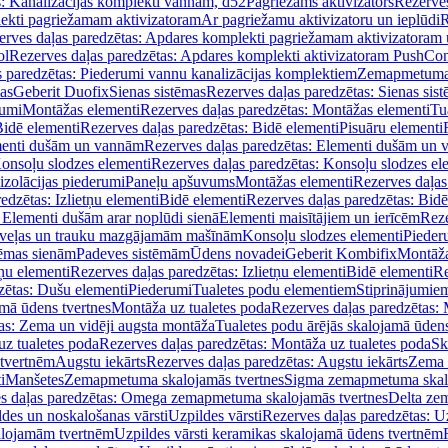
s: Kanalizācijas komplekti vannām, d52
Pagriežams aktivizators
Rezerves
lekti pagriežamam aktivizatoram
Ar pagriežamu aktivizatoru un ieplūdi
R
erves daļas paredzētas: Apdares komplekti pagriežamam aktivizatoram 
ol
Rezerves daļas paredzētas: Apdares komplekti aktivizatoram PushCon
s paredzētas: Piederumi vannu kanalizācijas komplektiem
Zemapmetuma c
mas
Geberit Duofix
Sienas sistēmas
Rezerves daļas paredzētas: Sienas sis
rumi
Montāžas elementi
Rezerves daļas paredzētas: Montāžas elementi
Tu
idē elementi
Rezerves daļas paredzētas: Bidē elementi
Pisuāru elementi
enti dušām un vannām
Rezerves daļas paredzētas: Elementi dušām un
onsoļu slodzes elementi
Rezerves daļas paredzētas: Konsoļu slodzes el
izolācijas piederumi
Paneļu apšuvums
Montāžas elementi
Rezerves daļas
edzētas: Izlietņu elementi
Bidē elementi
Rezerves daļas paredzētas: Bidē
 Elementi dušām arar noplūdi sienā
Elementi maisītājiem un ierīcēm
Reze
i veļas un trauku mazgājamām mašīnām
Konsoļu slodzes elementi
Pieder
tēmas sienām
Padeves sistēmām
Ūdens novadei
Geberit Kombifix
Montāža
tņu elementi
Rezerves daļas paredzētas: Izlietņu elementi
Bidē elementi
Re
zētas: Dušu elementi
Piederumi
Tualetes podu elementiem
Stiprinājumie
amā ūdens tvertnes
Montāža uz tualetes poda
Rezerves daļas paredzētas: 
as: Zema un vidēji augsta montāža
Tualetes podu ārējās skalojamā ūdens
z tualetes poda
Rezerves daļas paredzētas: Montāža uz tualetes poda
Sk
 tvertnēm
Augstu iekārts
Rezerves daļas paredzētas: Augstu iekārts
Zema 
i
Manšetes
Zemapmetuma skalojamās tvertnes
Sigma zemapmetuma skalo
s daļas paredzētas: Omega zemapmetuma skalojamās tvertnes
Delta ze
des un noskalošanas vārsti
Uzpildes vārsti
Rezerves daļas paredzētas: Uz
alojamām tvertnēm
Uzpildes vārsti keramikas skalojamā ūdens tvertnēm