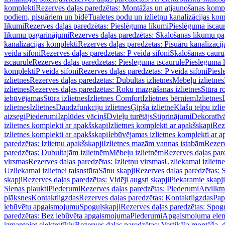
komplekti
Rezerves daļas paredzētas: Montāžas un atjaunošanas komp
podiem, pisuāriem un bidē
Tualetes podu un izlietņu kanalizācijas kom
līkumi
Rezerves daļas paredzētas: Pieslēguma līkumi
Pieslēguma īscau
līkumu pagarinājumi
Rezerves daļas paredzētas: Skalošanas līkumu p
kanalizācijas komplekti
Rezerves daļas paredzētas: Pisuāru kanalizāci
veida sifoni
Rezerves daļas paredzētas: P veida sifoni
Skalošanas cauru
īscaurule
Rezerves daļas paredzētas: Pieslēguma īscaurule
Pieslēguma 
komplekti
P veida sifoni
Rezerves daļas paredzētas: P veida sifoni
Piesl
izlietnes
Rezerves daļas paredzētas: Dubultās izlietnes
Mēbeļu izlietnes
izlietnes
Rezerves daļas paredzētas: Roku mazgāšanas izlietnes
Stūra r
iebūvējamas
Stūra izlietnes
Izlietnes Comfort
Izlietnes bērniem
Izlietnes
izlietnes
Izlietnes
Daudzfunkciju izlietnes
Ģipša izlietne
Klašu telpu izli
aizsegi
Piederumi
Izplūdes vāciņš
Dvieļu turētājs
Stiprinājumi
Dekoratīv
izlietnes komplekti ar apakšskapi
Izlietnes komplekti ar apakšskapi
Rez
izlietnes komplekti ar apakšskapi
Iebūvējamas izlietnes komplekti ar a
paredzētas: Izlietņu apakšskapji
Izlietnes mazām vannas istabām
Rezerv
paredzētas: Dubultajām izlietnēm
Mēbeļu izlietnēm
Rezerves daļas par
virsmas
Rezerves daļas paredzētas: Izlietņu virsmas
Uzliekamai izlietn
Uzliekamai izlietnei taisnstūra
Sānu skapji
Rezerves daļas paredzētas: 
skapji
Rezerves daļas paredzētas: Vidēji augsti skapji
Piekaramie skapji
Sienas plaukti
Piederumi
Rezerves daļas paredzētas: Piederumi
Atvilktņ
plāksnes
Kontaktligzdas
Rezerves daļas paredzētas: Kontaktligzdas
Pap
iebūvētu apgaismojumu
Spoguļskapji
Rezerves daļas paredzētas: Spog
paredzētas: Bez iebūvēta apgaismojuma
Piederumi
Apgaismojuma elem
izmantojot elektrotīklu
Rezerves daļas paredzētas: Vertikāla montāža, d