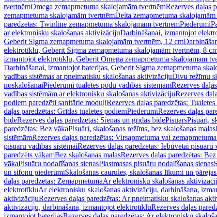
tvertnēm
Omega zemapmetuma skalojamām tvertnēm
Rezerves daļas 
zemapmetuma skalojamām tvertnēm
Delta zemapmetuma skalojamām 
paredzētas: Twinline zemapmetuma skalojamām tvertnēm
Piederumi
Pa
ar elektronisku skalošanas aktivizāciju
Darbināšanai, izmantojot elek
Geberit Sigma zemapmetuma skalojamām tvertnēm, 12 cm
Darbināšan
elektrotīklu, Geberit Sigma zemapmetuma skalojamām tvertnēm, 8 c
izmantojot elektrotīklu, Geberit Omega zemapmetuma skalojamām tv
Darbināšanai, izmantojot baterijas, Geberit Sigma zemapmetuma ska
vadības sistēmas ar pneimatisku skalošanas aktivizāciju
Divu režīmu s
noskalošanai
Piederumi tualetes podu vadības sistēmām
Rezerves daļas
vadības sistēmām ar elektronisku skalošanas aktivizāciju
Rezerves daļa
podiem paredzēti sanitārie moduļi
Rezerves daļas paredzētas: Tualetes
daļas paredzētas: Grīdas tualetes podiem
Piederumi
Rezerves daļas par
bidē
Rezerves daļas paredzētas: Sienas un grīdas bidē
Pisuārs
Pisuāri, 
paredzētas: Bez vāka
Pisuāri, skalošanas režīms, bez skalošanas malas
sistēmām
Rezerves daļas paredzētas: Virsapmetuma vai zemapmetuma 
pisuāru vadības sistēmai
Rezerves daļas paredzētas: Iebūvētai pisuāru 
paredzēts vākam
Bez skalošanas malas
Rezerves daļas paredzētas: Bez
vāka
Pisuāru nodalīšanas sienas
Plastmasas pisuāru nodalīšanas sienas
S
un sifonu piederumi
Skalošanas caurules, skalošanas līkumi un pārejas
daļas paredzētas: Zemapmetuma
Ar elektronisku skalošanas aktivizācij
elektrotīklu
Ar elektronisku skalošanas aktivizāciju, darbināšana, izman
aktivizāciju
Rezerves daļas paredzētas: Ar pneimatisku skalošanas akti
aktivizāciju, darbināšana, izmantojot elektrotīklu
Rezerves daļas paredz
izmantojot baterijas
Rezerves daļas paredzētas: Ar elektronisku skalošan