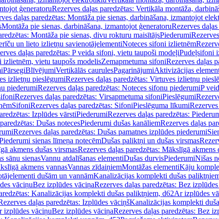
ntojot ģeneratoru
Rezerves daļas paredzētas: Vertikāla montāža, darbinā
ves daļas paredzētas: Montāža pie sienas, darbināšana, izmantojot elekt
s
Montāža pie sienas, darbināšana, izmantojot ģeneratoru
Rezerves daļas 
redzētas: Montāža pie sienas, divu rokturu maisītājs
Piederumi
Rezerves
erīču un lieto izlietņu savienotājelementi
Noteces sifoni izlietnēm
Rezerve
rves daļas paredzētas: P veida sifoni, vietu taupoši modeļi
Pudeļsifoni 
 izlietnēm, vietu taupošs modelis
Zemapmetuma sifoni
Rezerves daļas 
i
Pārsegi
Blīvējumi
Vertikālās caurules
Pagarinājumi
Aktivizācijas element
es izlietņu pieslēgumi
Rezerves daļas paredzētas: Virtuves izlietņu pies
nu piederumi
Rezerves daļas paredzētas: Noteces sifonu piederumi
P veid
ifoni
Rezerves daļas paredzētas: Virsapmetuma sifoni
Pieslēgumi
Rezerve
tnēm
Sifoni
Rezerves daļas paredzētas: Sifoni
Pieslēguma līkumi
Rezerves 
redzētas: Izplūdes vārsti
Piederumi
Rezerves daļas paredzētas: Piederu
 paredzētas: Dušas noteces
Piederumi dušas kanāliem
Rezerves daļas par
rumi
Rezerves daļas paredzētas: Dušas pamatnes izplūdes piederumi
Sie
 Piederumi sienas līmeņa notecēm
Dušas paliktņi un dušas virsmas
Rezerv
gā akmens dušas virsmas
Rezerves daļas paredzētas: Mākslīgā akmens 
s sānu sienas
Vannu atdalīšanas elementi
Dušas durvis
Piederumi
Nišas n
kslīgā akmens vannas
Vannas zīdaiņiem
Montāžas elementi
Kāju komplek
otājelementi dušām un vannām
Kanalizācijas komplekti dušas paliktņie
ūdes vāciņu
Bez izplūdes vāciņa
Rezerves daļas paredzētas: Bez izplūdes
aredzētas: Kanalizācijas komplekti dušas paliktņiem, d62
Ar izplūdes v
Rezerves daļas paredzētas: Izplūdes vāciņš
Kanalizācijas komplekti duša
r izplūdes vāciņu
Bez izplūdes vāciņa
Rezerves daļas paredzētas: Bez iz