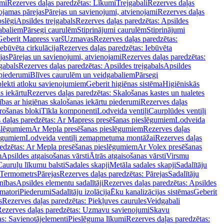
mi
Rezerves daļas paredzētas: Līkumi
Trejgabali
Rezerves daļas
ojamas pārejas
Pārejas un savienojumi, atvienojami
Rezerves daļas
slēgi
Apsildes trejgabals
Rezerves daļas paredzētas: Apsildes
abaliem
Pārsegi caurulēm
Stiprinājumi caurulēm
Stiprinājumi
Geberit Mapress varš
Uzmavas
Rezerves daļas paredzētas:
Iebūvēta cirkulācija
Rezerves daļas paredzētas: Iebūvēta
jas
Pārejas un savienojumi, atvienojami
Rezerves daļas paredzētas:
gabals
Rezerves daļas paredzētas: Apsildes trejgabals
Apsildes
 piederumi
Blīves caurulēm un veidgabaliem
Pārsegi
lekti atloku savienojumiem
Geberit higiēnas sistēma
Higiēniskās
s iekārtu
Rezerves daļas paredzētas: Skalošanas kastes un tualetes
ības ar higiēnas skalošanas iekārtu piederumi
Rezerves daļas
rošanas bloki
Tīkla komponenti
Lodveida ventiļi
Caurplūdes ventiļi
 daļas paredzētas: Ar Mapress presēšanas pieslēgumiem
Lodveida
eslēgumiem
Ar Mepla presēšanas pieslēgumiem
Rezerves daļas
lēgumiem
Lodveida ventiļi zemapmetuma montāžai
Rezerves daļas
redzētas: Ar Mepla presēšanas pieslēgumiem
Ar Volex presēšanas
m
Apsildes atgaisošanas vārsti
Ātrās atgaisošanas vārsti
Virsmu
Cauruļu līkumu balsti
Sadales skapji
Metāla sadales skapji
Sadalītāju
Termometrs
Pārejas
Rezerves daļas paredzētas: Pārejas
Sadalītāju
nības
Apsildes elementu sadalītāji
Rezerves daļas paredzētas: Apsildes
matori
Piederumi
Sadalītāju izolācija
Ēku kanalizācijas sistēmas
Geberit
s
Rezerves daļas paredzētas: Piekļuves caurules
Veidgabali
ezerves daļas paredzētas: Uzmavu savienojumi
Skavu
as: Savienotājelementi
Pieslēguma līkumi
Rezerves daļas paredzētas: