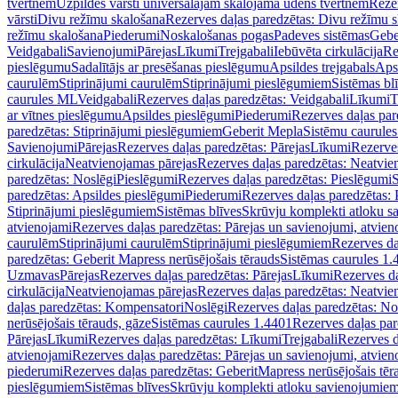
tvertnēm
Uzpildes vārsti universālajām skalojamā ūdens tvertnēm
Rezer
vārsti
Divu režīmu skalošana
Rezerves daļas paredzētas: Divu režīmu 
režīmu skalošana
Piederumi
Noskalošanas pogas
Padeves sistēmas
Gebe
Veidgabali
Savienojumi
Pārejas
Līkumi
Trejgabali
Iebūvēta cirkulācija
Re
pieslēgumu
Sadalītājs ar presēšanas pieslēgumu
Apsildes trejgabals
Apsi
caurulēm
Stiprinājumi caurulēm
Stiprinājumi pieslēgumiem
Sistēmas bl
caurules ML
Veidgabali
Rezerves daļas paredzētas: Veidgabali
Līkumi
T
ar vītnes pieslēgumu
Apsildes pieslēgumi
Piederumi
Rezerves daļas par
paredzētas: Stiprinājumi pieslēgumiem
Geberit Mepla
Sistēmu caurule
Savienojumi
Pārejas
Rezerves daļas paredzētas: Pārejas
Līkumi
Rezerves
cirkulācija
Neatvienojamas pārejas
Rezerves daļas paredzētas: Neatvie
paredzētas: Noslēgi
Pieslēgumi
Rezerves daļas paredzētas: Pieslēgumi
S
paredzētas: Apsildes pieslēgumi
Piederumi
Rezerves daļas paredzētas:
Stiprinājumi pieslēgumiem
Sistēmas blīves
Skrūvju komplekti atloku 
atvienojami
Rezerves daļas paredzētas: Pārejas un savienojumi, atvien
caurulēm
Stiprinājumi caurulēm
Stiprinājumi pieslēgumiem
Rezerves da
paredzētas: Geberit Mapress nerūsējošais tērauds
Sistēmas caurules 1.
Uzmavas
Pārejas
Rezerves daļas paredzētas: Pārejas
Līkumi
Rezerves da
cirkulācija
Neatvienojamas pārejas
Rezerves daļas paredzētas: Neatvie
daļas paredzētas: Kompensatori
Noslēgi
Rezerves daļas paredzētas: No
nerūsējošais tērauds, gāze
Sistēmas caurules 1.4401
Rezerves daļas par
Pārejas
Līkumi
Rezerves daļas paredzētas: Līkumi
Trejgabali
Rezerves d
atvienojami
Rezerves daļas paredzētas: Pārejas un savienojumi, atvien
piederumi
Rezerves daļas paredzētas: GeberitMapress nerūsējošais tēr
pieslēgumiem
Sistēmas blīves
Skrūvju komplekti atloku savienojumie