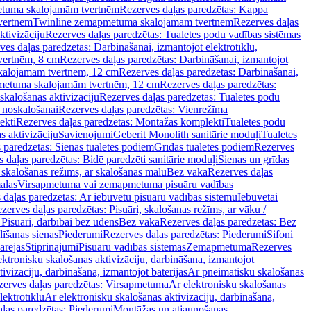
tuma skalojamām tvertnēm
Rezerves daļas paredzētas: Kappa
vertnēm
Twinline zemapmetuma skalojamām tvertnēm
Rezerves daļas
ktivizāciju
Rezerves daļas paredzētas: Tualetes podu vadības sistēmas
ves daļas paredzētas: Darbināšanai, izmantojot elektrotīklu,
vertnēm, 8 cm
Rezerves daļas paredzētas: Darbināšanai, izmantojot
skalojamām tvertnēm, 12 cm
Rezerves daļas paredzētas: Darbināšanai,
apmetuma skalojamām tvertnēm, 12 cm
Rezerves daļas paredzētas:
skalošanas aktivizāciju
Rezerves daļas paredzētas: Tualetes podu
 noskalošanai
Rezerves daļas paredzētas: Vienrežīma
ekti
Rezerves daļas paredzētas: Montāžas komplekti
Tualetes podu
s aktivizāciju
Savienojumi
Geberit Monolith sanitārie moduļi
Tualetes
 paredzētas: Sienas tualetes podiem
Grīdas tualetes podiem
Rezerves
 daļas paredzētas: Bidē paredzēti sanitārie moduļi
Sienas un grīdas
, skalošanas režīms, ar skalošanas malu
Bez vāka
Rezerves daļas
alas
Virsapmetuma vai zemapmetuma pisuāru vadības
 daļas paredzētas: Ar iebūvētu pisuāru vadības sistēmu
Iebūvētai
zerves daļas paredzētas: Pisuāri, skalošanas režīms, ar vāku /
 Pisuāri, darbībai bez ūdens
Bez vāka
Rezerves daļas paredzētas: Bez
līšanas sienas
Piederumi
Rezerves daļas paredzētas: Piederumi
Sifoni
ārejas
Stiprinājumi
Pisuāru vadības sistēmas
Zemapmetuma
Rezerves
ektronisku skalošanas aktivizāciju, darbināšana, izmantojot
ivizāciju, darbināšana, izmantojot baterijas
Ar pneimatisku skalošanas
zerves daļas paredzētas: Virsapmetuma
Ar elektronisku skalošanas
lektrotīklu
Ar elektronisku skalošanas aktivizāciju, darbināšana,
ļas paredzētas: Piederumi
Montāžas un atjaunošanas