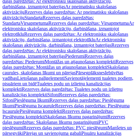
daļas paredzētas: Ar elektronisku skalošanas aktivizāciju,
darbināšana, izmantojot baterijas
Ar pneimatisku skalošanas
aktivizāciju
Rezerves daļas paredzētas: Ar pneimatisku skalošanas
aktivizāciju
Standarta
Rezerves daļas paredzētas:
Standarta
Virsapmetuma
Rezerves daļas paredzētas: Virsapmetuma
Ar
elektronisku skalošanas aktivizāciju, darbināšana, izmantojot
elektrotīklu
Rezerves daļas paredzētas: Ar elektronisku skalošanas
aktivizāciju, darbināšana, izmantojot elektrotīklu
Ar elektronisku
skalošanas aktivizāciju, darbināšana, izmantojot baterijas
Rezerves
daļas paredzētas: Ar elektronisku skalošanas aktivizāciju,
darbināšana, izmantojot baterijas
Piederumi
Rezerves daļas
paredzētas: Piederumi
Montāžas un atjaunošanas komplekti
Rezerves
daļas paredzētas: Montāžas un atjaunošanas komplekti
Skalošanas
caurules, skalošanas līkumi un pārejas
Pārsegplāksnes
Iebūvētas
vadības
Lietošanas palīgelementi
Savienotājelementi tualetes podiem,
pisuāriem un bidē
Tualetes podu un izlietņu kanalizācijas
komplekti
Rezerves daļas paredzētas: Tualetes podu un izlietņu
kanalizācijas komplekti
Sifoni
Rezerves daļas paredzētas:
Sifoni
Pieslēguma līkumi
Rezerves daļas paredzētas: Pieslēguma
līkumi
Pieslēguma īscaurule
Rezerves daļas paredzētas: Pieslēguma
īscaurule
Pieslēguma komplekti
Rezerves daļas paredzētas:
Pieslēguma komplekti
Skalošanas līkumu pagarinājumi
Rezerves
daļas paredzētas: Skalošanas līkumu pagarinājumi
PVC
pieslēgumi
Rezerves daļas paredzētas: PVC pieslēgumi
Manšetes un
pārsegvāki
Pārejas un savienojuma gabali
Pisuāru kanalizācijas