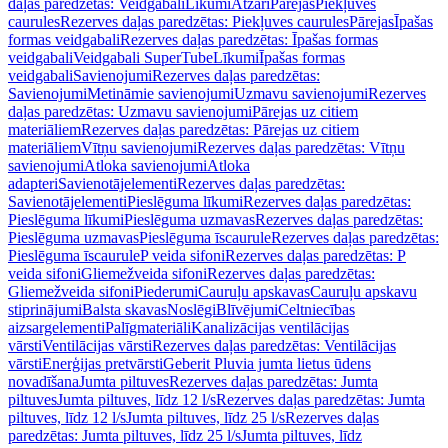
daļas paredzētas: Veidgabali
Līkumi
Atzari
Pārejas
Piekļuves
caurules
Rezerves daļas paredzētas: Piekļuves caurules
Pārejas
Īpašas
formas veidgabali
Rezerves daļas paredzētas: Īpašas formas
veidgabali
Veidgabali SuperTube
Līkumi
Īpašas formas
veidgabali
Savienojumi
Rezerves daļas paredzētas:
Savienojumi
Metināmie savienojumi
Uzmavu savienojumi
Rezerves
daļas paredzētas: Uzmavu savienojumi
Pārejas uz citiem
materiāliem
Rezerves daļas paredzētas: Pārejas uz citiem
materiāliem
Vītņu savienojumi
Rezerves daļas paredzētas: Vītņu
savienojumi
Atloka savienojumi
Atloka
adapteri
Savienotājelementi
Rezerves daļas paredzētas:
Savienotājelementi
Pieslēguma līkumi
Rezerves daļas paredzētas:
Pieslēguma līkumi
Pieslēguma uzmavas
Rezerves daļas paredzētas:
Pieslēguma uzmavas
Pieslēguma īscaurule
Rezerves daļas paredzētas:
Pieslēguma īscaurule
P veida sifoni
Rezerves daļas paredzētas: P
veida sifoni
Gliemežveida sifoni
Rezerves daļas paredzētas:
Gliemežveida sifoni
Piederumi
Cauruļu apskavas
Cauruļu apskavu
stiprinājumi
Balsta skavas
Noslēgi
Blīvējumi
Celtniecības
aizsargelementi
Palīgmateriāli
Kanalizācijas ventilācijas
vārsti
Ventilācijas vārsti
Rezerves daļas paredzētas: Ventilācijas
vārsti
Enerģijas pretvārsti
Geberit Pluvia jumta lietus ūdens
novadīšana
Jumta piltuves
Rezerves daļas paredzētas: Jumta
piltuves
Jumta piltuves, līdz 12 l/s
Rezerves daļas paredzētas: Jumta
piltuves, līdz 12 l/s
Jumta piltuves, līdz 25 l/s
Rezerves daļas
paredzētas: Jumta piltuves, līdz 25 l/s
Jumta piltuves, līdz