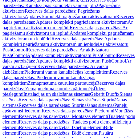
paredzētas: Kanalizācijas komplekti vannām, d52
Pagriežams
aktivizators
Rezerves daļas paredzētas: Pagriežams
aktivizators
Apdares komplekti pagriežamam aktivizatoram
Rezerves
daļas paredzētas: Apdares komplekti pagriežamam aktivizatoram
Ar
pagriežamu aktivizatoru un ieplūdi
Rezerves daļas paredzētas: Ar
pagriežamu aktivizatoru un ieplūdi
Apdares komplekti pagriežamam
aktivizatoram un ieplūdei
Rezerves daļas paredzētas: Apdares
komplekti pagriežamam aktivizatoram un ieplūdei
Ar aktivizatoru
PushControl
Rezerves daļas paredzētas: Ar aktivizatoru
PushControl
Apdares komplekti aktivizatoram PushControl
Rezerves
daļas paredzētas: Apdares komplekti aktivizatoram PushControl
Ar
vārstu aizbāžņiem
Rezerves daļas paredzētas: Ar vārstu
aizbāžņiem
Piederumi vannu kanalizācijas komplektiem
Rezerves
daļas paredzētas: Piederumi vannu kanalizācijas
komplektiem
Zemapmetuma caurules pārtraucējs
Rezerves daļas
paredzētas: Zemapmetuma caurules pārtraucējs
Ūdens
pieslēgumi
Instalācijas un skalošanas sistēmas
Geberit Duofix
Sienas
sistēmas
Rezerves daļas paredzētas: Sienas sistēmas
Stiprināšanas
sistēmas
Rezerves daļas paredzētas: Stiprināšanas sistēmas
Paneļu
apšuvums
Piederumi
Rezerves daļas paredzētas: Piederumi
Montāžas
elementi
Rezerves daļas paredzētas: Montāžas elementi
Tualetes podu
elementi
Rezerves daļas paredzētas: Tualetes podu elementi
Izlietņu
elementi
Rezerves daļas paredzētas: Izlietņu elementi
Bidē
elementi
Rezerves daļas paredzētas: Bidē elementi
Pisuāru