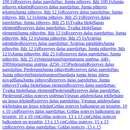
100 l/s
Rezerves daļas paredzētas: Jumta piltuves, līdz 100 l/s
Jumta
piltuves teknēm
Rezerves daļas paredzētas: Jumta piltuves
teknēm
Jumta piltuves, līdz 12 l/s
Rezerves daļas paredzētas: Jumta
piltuves, līdz 12 l/s
Jumta piltuves, līdz 25 l/s
Rezerves daļas
paredzētas: Jumta piltuves, līdz 25 l/s
Tvaika bloķēšanas
elementi
Rezerves daļas paredzētas: Tvaika bloķēšanas
elementi
Jumta piltuvēm, līdz 12 l/s
Rezerves daļas paredzētas: Jumta
piltuvēm, līdz 12 l/s
Jumta piltuvēm, līdz 25 l/s
Avārijas
pārplūdes
Rezerves daļas paredzētas: Avārijas pārplūdes
Jumta
piltuvēm, līdz 12 l/s
Rezerves daļas paredzētas: Jumta piltuvēm, līdz
12 l/s
Jumta piltuvēm, līdz 25 l/s
Rezerves daļas paredzētas: Jumta
piltuvēm, līdz 25 l/s
Stiprinājumi
Stiprinājumu sistēma, d40–
200
Stiprinājumu sistēma, d250–315
Piederumi
Rezerves daļas
paredzētas: Piederumi
Jumta piltuvēm
Rezerves daļas paredzētas:
Jumta piltuvēm
Stiprinājumiem
Standarta jumta lietus ūdens
novadīšana
Jumta piltuves
Rezerves daļas paredzētas: Jumta
piltuves
Tvaika bloķēšanas elementi
Rezerves daļas paredzētas:
Tvaika bloķēšanas elementi
Piederumi
Rezerves daļas paredzētas:
Piederumi
Grīdas noteces sistēmas
Virsmas atūdeņošana iekštelpām
un ārpus telpām
Rezerves daļas paredzētas: Virsmas atūdeņošana
iekštelpām un ārpus telpām
Grīdas noteces balkoniem un terasēm, 10
x 10 cm
Rezerves daļas paredzētas: Grīdas noteces balkoniem un
terasēm, 10 x 10 cm
Grīdas noteces, 13 x 13 cm
Grīdas noteces
balkoniem un terasēm, 13 x 13 cm
Grīdas noteces, 15 x 15
cm
Rezerves daļas paredzētas: Grīdas noteces, 15 x 15