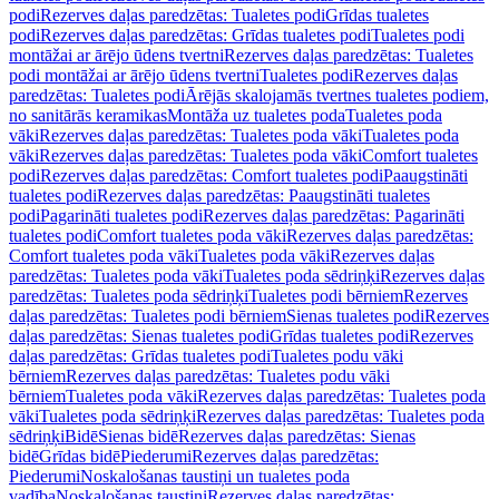
podi
Rezerves daļas paredzētas: Tualetes podi
Grīdas tualetes
podi
Rezerves daļas paredzētas: Grīdas tualetes podi
Tualetes podi
montāžai ar ārējo ūdens tvertni
Rezerves daļas paredzētas: Tualetes
podi montāžai ar ārējo ūdens tvertni
Tualetes podi
Rezerves daļas
paredzētas: Tualetes podi
Ārējās skalojamās tvertnes tualetes podiem,
no sanitārās keramikas
Montāža uz tualetes poda
Tualetes poda
vāki
Rezerves daļas paredzētas: Tualetes poda vāki
Tualetes poda
vāki
Rezerves daļas paredzētas: Tualetes poda vāki
Comfort tualetes
podi
Rezerves daļas paredzētas: Comfort tualetes podi
Paaugstināti
tualetes podi
Rezerves daļas paredzētas: Paaugstināti tualetes
podi
Pagarināti tualetes podi
Rezerves daļas paredzētas: Pagarināti
tualetes podi
Comfort tualetes poda vāki
Rezerves daļas paredzētas:
Comfort tualetes poda vāki
Tualetes poda vāki
Rezerves daļas
paredzētas: Tualetes poda vāki
Tualetes poda sēdriņķi
Rezerves daļas
paredzētas: Tualetes poda sēdriņķi
Tualetes podi bērniem
Rezerves
daļas paredzētas: Tualetes podi bērniem
Sienas tualetes podi
Rezerves
daļas paredzētas: Sienas tualetes podi
Grīdas tualetes podi
Rezerves
daļas paredzētas: Grīdas tualetes podi
Tualetes podu vāki
bērniem
Rezerves daļas paredzētas: Tualetes podu vāki
bērniem
Tualetes poda vāki
Rezerves daļas paredzētas: Tualetes poda
vāki
Tualetes poda sēdriņķi
Rezerves daļas paredzētas: Tualetes poda
sēdriņķi
Bidē
Sienas bidē
Rezerves daļas paredzētas: Sienas
bidē
Grīdas bidē
Piederumi
Rezerves daļas paredzētas:
Piederumi
Noskalošanas taustiņi un tualetes poda
vadība
Noskalošanas taustiņi
Rezerves daļas paredzētas: