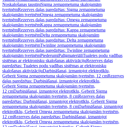
Noskalošanas taustiņi
Sigma zemapmetuma skalojamām
tvertnēm
Rezerves daļas paredzētas: Sigma zemapmetuma
skalojamām tvertnēm
Omega zemapmetuma skalojamām
tvertnēm
Rezerves daļas paredzētas: Omega zemapmetuma
skalojamām tvertnēm
Kappa zemapmetuma skalojamām
tvertnēm
Rezerves daļas paredzētas: Kappa zemapmetuma
skalojamām tvertnēm
Delta zemapmetuma skalojamām
tvertnēm
Rezerves daļas paredzētas: Delta zemapmetuma
skalojamām tvertnēm
Twinline zemapmetuma skalojamām
tvertnēm
Rezerves daļas paredzētas: Twinline zemapmetuma
skalojamām tvertnēm
Piederumi
Palīgmateriāli
Tualetes podu vadības
sistēmas ar elektronisku skalošanas aktivizāciju
Rezerves daļas
paredzētas: Tualetes podu vadības sistēmas ar elektronisku
skalošanas aktivizāciju
Darbināšanai, izmantojot elektrotīklu,
Geberit Sigma zemapmetuma skalojamām tvertnēm, 12 cm
Rezerves
daļas paredzētas: Darbināšanai, izmantojot elektrotīklu,
Geberit Sigma zemapmetuma skalojamām tvertnēm,
12 cm
Darbināšanai, izmantojot elektrotīklu, Geberit Sigma
zemapmetuma skalojamām tvertnēm, 8 cm
Rezerves daļas
paredzētas: Darbināšanai, izmantojot elektrotīklu, Geberit Sigma
zemapmetuma skalojamām tvertnēm, 8 cm
Darbināšanai, izmantojot
elektrotīklu, Geberit Omega zemapmetuma skalojamām tvertnēm,
12 cm
Rezerves daļas paredzētas: Darbināšanai, izmantojot
elektrotīklu, Geberit Omega zemapmetuma skalojamām tvertnēm,
12 cm
Darbināšanai, izmantojot baterijas, Geberit Sigma