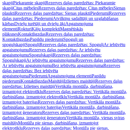
skapji
Piekaramie skapji
Rezerves daļas paredzētas: Piekaramie
skapji
Citas mēbeles
Rezerves daļas paredzētas: Citas mēbeles
Sienas
plaukti
Rezerves daļas paredzētas: Sienas plaukti
Piederumi
Rezerves
daļas paredzētas: Piederumi
Atvilktņu sadalītāji un uzglabāšanas
kārbas
Dvieļu turētāji un dvieļu āķi
Apgaismojuma
elementi
Rokturi
Kāju komplekti
Magnētiskās
plāksnes
Kontaktligzdas
Rezerves daļas paredzētas:
Kontaktligzdas
Papildu piederumi
Spoguļi un
spoguļskapji
Spoguļi
Rezerves daļas paredzētas: Spoguļi
Ar iebūvētu
apgaismojumu
Rezerves daļas paredzētas: Ar iebūvētu
apgaismojumu
Spoguļskapji
Rezerves daļas paredzētas:
Spoguļskapji
Ar iebūvētu apgaismojumu
Rezerves daļas paredzētas:
Ar iebūvētu apgaismojumu
Bez iebūvēta apgaismojuma
Rezerves
daļas paredzētas: Bez iebūvēta
apgaismojuma
Piederumi
Apgaismojuma elementi
Papildu
piederumi
Kontaktligzdas
Maisītāji
Izlietnes maisītāji
Rezerves daļas
paredzētas: Izlietnes maisītāji
Vertikāla montāža, darbināšana,
izmantojot elektrotīklu
Rezerves daļas paredzētas: Vertikāla montāža,
darbināšana, izmantojot elektrotīklu
Vertikāla montāža, darbināšana,
izmantojot baterijas
Rezerves daļas paredzētas: Vertikāla montāža,
darbināšana, izmantojot baterijas
Vertikāla montāža, darbināšana,
izmantojot ģeneratoru
Rezerves daļas paredzētas: Vertikāla montāža,
darbināšana, izmantojot ģeneratoru
Vertikāla montāža, vienas sviras
maisītājs
Montāža pie sienas, darbināšana, izmantojot
elektrotīklu
Rezerves daļas paredzētas: Montāža pie sienas,