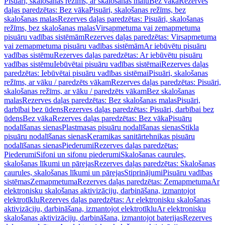
Pisuāri, skalošanas režīms, ar skalošanas malu
Bez vāka
Rezerves
daļas paredzētas: Bez vāka
Pisuāri, skalošanas režīms, bez
skalošanas malas
Rezerves daļas paredzētas: Pisuāri, skalošanas
režīms, bez skalošanas malas
Virsapmetuma vai zemapmetuma
pisuāru vadības sistēmām
Rezerves daļas paredzētas: Virsapmetuma
vai zemapmetuma pisuāru vadības sistēmām
Ar iebūvētu pisuāru
vadības sistēmu
Rezerves daļas paredzētas: Ar iebūvētu pisuāru
vadības sistēmu
Iebūvētai pisuāru vadības sistēmai
Rezerves daļas
paredzētas: Iebūvētai pisuāru vadības sistēmai
Pisuāri, skalošanas
režīms, ar vāku / paredzēts vākam
Rezerves daļas paredzētas: Pisuāri,
skalošanas režīms, ar vāku / paredzēts vākam
Bez skalošanas
malas
Rezerves daļas paredzētas: Bez skalošanas malas
Pisuāri,
darbībai bez ūdens
Rezerves daļas paredzētas: Pisuāri, darbībai bez
ūdens
Bez vāka
Rezerves daļas paredzētas: Bez vāka
Pisuāru
nodalīšanas sienas
Plastmasas pisuāru nodalīšanas sienas
Stikla
pisuāru nodalīšanas sienas
Keramikas sanitārtehnikas pisuāru
nodalīšanas sienas
Piederumi
Rezerves daļas paredzētas:
Piederumi
Sifoni un sifonu piederumi
Skalošanas caurules,
skalošanas līkumi un pārejas
Rezerves daļas paredzētas: Skalošanas
caurules, skalošanas līkumi un pārejas
Stiprinājumi
Pisuāru vadības
sistēmas
Zemapmetuma
Rezerves daļas paredzētas: Zemapmetuma
Ar
elektronisku skalošanas aktivizāciju, darbināšana, izmantojot
elektrotīklu
Rezerves daļas paredzētas: Ar elektronisku skalošanas
aktivizāciju, darbināšana, izmantojot elektrotīklu
Ar elektronisku
skalošanas aktivizāciju, darbināšana, izmantojot baterijas
Rezerves