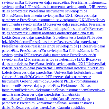
savienojamība [1]
Rezerves daļas paredzētas: Presēšanas instrumentu
savienojamība [1]
Presēšanas instrumentu savienojamība [2]
Rezerves
daļas paredzētas: Presēšanas instrumentu savienojamība
[2]
Presēšanas instrumentu savietojamība [2XL]
Rezerves daļas
paredzētas: Presēšanas instrumentu savietojamība [2XL]
Presēšanas
instrumentu savietojamība [3]
Rezerves daļas paredzētas: Presēšanas
instrumentu savietojamība [3]
Cauruļu apstrādes darbarīki
Rezerves
daļas paredzētas: Cauruļu apstrādes darbarīki
Spiediena testa
korķis
Rezerves daļas paredzētas: Spiediena testa korķis
Pārbaudes
līdzeklis
Piederumi
Presēšanas ierīces
Rezerves daļas paredzētas:
Presēšanas ierīces
Presēšanas ierīču savietojamība [1]
Rezerves daļas
paredzētas: Presēšanas ierīču savietojamība [1]
Presēšanas ierīču
savietojamība [2]
Rezerves daļas paredzētas: Presēšanas ierīču
savietojamība [2]
Presēšanas ierīču savietojamība [2XL]
Rezerves
daļas paredzētas: Presēšanas ierīču savietojamība [2XL]
Universālais
koferis
Rezerves daļas paredzētas: Universālais koferis
Universālais
koferis
Rezerves daļas paredzētas: Universālais koferis
Instrumenti
Geberit Silent-db20/Geberit PE
Rezerves daļas paredzētas:
Instrumenti Geberit Silent-db20/Geberit PE
Elektrometināšanas
instrumenti
Rezerves daļas paredzētas: Elektrometināšanas
instrumenti
Piederumi elektrometināšanas instrumentiem
Simetriskās
metināšanas
Rezerves daļas paredzētas: Simetriskās
metināšanas
Piederumi kontaktmetināšanas
Rezerves daļas
paredzētas: Piederumi kontaktmetināšanas
Cauruļu apstrādes
darbarīki
Rezerves daļas paredzētas: Cauruļu apstrādes