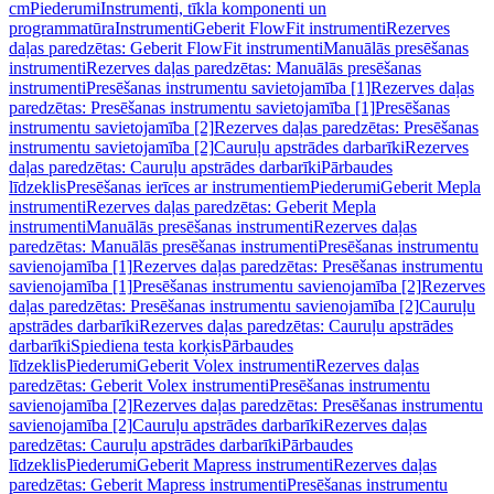
cm
Piederumi
Instrumenti, tīkla komponenti un
programmatūra
Instrumenti
Geberit FlowFit instrumenti
Rezerves
daļas paredzētas: Geberit FlowFit instrumenti
Manuālās presēšanas
instrumenti
Rezerves daļas paredzētas: Manuālās presēšanas
instrumenti
Presēšanas instrumentu savietojamība [1]
Rezerves daļas
paredzētas: Presēšanas instrumentu savietojamība [1]
Presēšanas
instrumentu savietojamība [2]
Rezerves daļas paredzētas: Presēšanas
instrumentu savietojamība [2]
Cauruļu apstrādes darbarīki
Rezerves
daļas paredzētas: Cauruļu apstrādes darbarīki
Pārbaudes
līdzeklis
Presēšanas ierīces ar instrumentiem
Piederumi
Geberit Mepla
instrumenti
Rezerves daļas paredzētas: Geberit Mepla
instrumenti
Manuālās presēšanas instrumenti
Rezerves daļas
paredzētas: Manuālās presēšanas instrumenti
Presēšanas instrumentu
savienojamība [1]
Rezerves daļas paredzētas: Presēšanas instrumentu
savienojamība [1]
Presēšanas instrumentu savienojamība [2]
Rezerves
daļas paredzētas: Presēšanas instrumentu savienojamība [2]
Cauruļu
apstrādes darbarīki
Rezerves daļas paredzētas: Cauruļu apstrādes
darbarīki
Spiediena testa korķis
Pārbaudes
līdzeklis
Piederumi
Geberit Volex instrumenti
Rezerves daļas
paredzētas: Geberit Volex instrumenti
Presēšanas instrumentu
savienojamība [2]
Rezerves daļas paredzētas: Presēšanas instrumentu
savienojamība [2]
Cauruļu apstrādes darbarīki
Rezerves daļas
paredzētas: Cauruļu apstrādes darbarīki
Pārbaudes
līdzeklis
Piederumi
Geberit Mapress instrumenti
Rezerves daļas
paredzētas: Geberit Mapress instrumenti
Presēšanas instrumentu