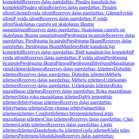
komplekti
Rezerves daļas paredzētas: Pisuāru kanalizācijas
komplekti
Pisuāru sifoni
Rezerves daļas paredzētas: Pisuāru
sifoni
Gliemežveida sifoni
Rezerves daļas paredzētas: Gliemežveida
sifoni
P veida sifoni
Rezerves daļas paredzētas: P veida
sifoni
Skalošanas cauruļu un skalošanas līkumu
pagarinājumi
Rezerves daļas paredzētas: Skalošanas cauruļu un
skalošanas līkumu pagarinājumi
Pieslēguma īscaurule
Rezerves daļas
paredzētas: Pieslēguma īscaurule
Pieslēguma līkumi
Rezerves daļas
paredzētas: Pieslēguma līkumi
Manšetes
Bidē kanalizācijas
komplekti
Rezerves daļas paredzētas: Bidē kanalizācijas komplekti
P
veida sifoni
Rezerves daļas paredzētas: P veida sifoni
Pieslēguma
īscaurule
Pieslēguma līkumi
Pārsegi
Pieslēgumi
Blīvējumi
Mazgāšanas
vieta
Izlietnes
Izlietnes
Rezerves daļas paredzētas: Izlietnes
Dubultās
izlietnes
Rezerves daļas paredzētas: Dubultās izlietnes
Mēbeļu
izlietnes
Rezerves daļas paredzētas: Mēbeļu izlietnes
Uzliekamās
izlietnes
Rezerves daļas paredzētas: Uzliekamās izlietnes
Roku
mazgāšanas izlietnes
Rezerves daļas paredzētas: Roku mazgāšanas
izlietnes
Stūra roku mazgāšanas izlietne
Daļēji iemontētās
izlietnes
Iebūvējamas izlietnes
Rezerves daļas paredzētas:
Iebūvējamas izlietnes
Zem virsmas iebūvējamas
Stūra
izlietnes
Izlietnes Comfort
Izlietnes bērniem
Izlietnes
Lielās
mazgāšanas izlietnes
Citas izlietnes
Rezerves daļas paredzētas: Citas
izlietnes
Lietās izlietnes
Rezerves daļas paredzētas: Lietās
izlietnes
Izlietnes
Daudzfunkciju izlietnes
Ģipša izlietne
Klašu telpu
izlietnes
Piederumi
Atbalstkājas
Rezerves daļas paredzētas: