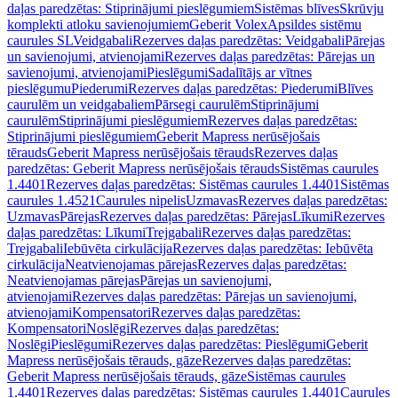
daļas paredzētas: Stiprinājumi pieslēgumiem
Sistēmas blīves
Skrūvju
komplekti atloku savienojumiem
Geberit Volex
Apsildes sistēmu
caurules SL
Veidgabali
Rezerves daļas paredzētas: Veidgabali
Pārejas
un savienojumi, atvienojami
Rezerves daļas paredzētas: Pārejas un
savienojumi, atvienojami
Pieslēgumi
Sadalītājs ar vītnes
pieslēgumu
Piederumi
Rezerves daļas paredzētas: Piederumi
Blīves
caurulēm un veidgabaliem
Pārsegi caurulēm
Stiprinājumi
caurulēm
Stiprinājumi pieslēgumiem
Rezerves daļas paredzētas:
Stiprinājumi pieslēgumiem
Geberit Mapress nerūsējošais
tērauds
Geberit Mapress nerūsējošais tērauds
Rezerves daļas
paredzētas: Geberit Mapress nerūsējošais tērauds
Sistēmas caurules
1.4401
Rezerves daļas paredzētas: Sistēmas caurules 1.4401
Sistēmas
caurules 1.4521
Caurules nipelis
Uzmavas
Rezerves daļas paredzētas:
Uzmavas
Pārejas
Rezerves daļas paredzētas: Pārejas
Līkumi
Rezerves
daļas paredzētas: Līkumi
Trejgabali
Rezerves daļas paredzētas:
Trejgabali
Iebūvēta cirkulācija
Rezerves daļas paredzētas: Iebūvēta
cirkulācija
Neatvienojamas pārejas
Rezerves daļas paredzētas:
Neatvienojamas pārejas
Pārejas un savienojumi,
atvienojami
Rezerves daļas paredzētas: Pārejas un savienojumi,
atvienojami
Kompensatori
Rezerves daļas paredzētas:
Kompensatori
Noslēgi
Rezerves daļas paredzētas:
Noslēgi
Pieslēgumi
Rezerves daļas paredzētas: Pieslēgumi
Geberit
Mapress nerūsējošais tērauds, gāze
Rezerves daļas paredzētas:
Geberit Mapress nerūsējošais tērauds, gāze
Sistēmas caurules
1.4401
Rezerves daļas paredzētas: Sistēmas caurules 1.4401
Caurules