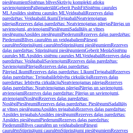
pieslēgumiem
Sistēmas blīves
Skrūvju komplekti atloku
savienojumiem
Palīgmateriāli
Geberit PushFit
Sistēmu caurules
ML
Apsildes sistēmu caurules ML
Veidgabali
Rezerves daļas
paredzētas: Veidgabali
Līkumi
Trejgabali
Neatvienojamas
pārejas
Rezerves daļas paredzētas: Neatvienojamas pārejas
Pārejas un
savienojumi, atvienojami
Pieslēgumi
Sadalītājs ar vītnes
pieslēgumu
Apsildes pieslēgumi
Piederumi
Rezerves daļas paredzētas:
Piederumi
Blīves caurulēm un veidgabaliem
Pārsegi
caurulēm
Stiprinājumi caurulēm
Stiprinājumi pieslēgumiem
Rezerves
daļas paredzētas: Stiprinājumi pieslēgumiem
Geberit Mepla
Sistēmu
caurules ML
Apsildes sistēmu caurules ML
Veidgabali
Rezerves daļas
paredzētas: Veidgabali
Savienojumi
Rezerves daļas paredzētas:
Savienojumi
Pārejas
Rezerves daļas paredzētas:
Pārejas
Līkumi
Rezerves daļas paredzētas: Līkumi
Trejgabali
Rezerves
daļas paredzētas: Trejgabali
Iebūvēta cirkulācija
Rezerves daļas
paredzētas: Iebūvēta cirkulācija
Neatvienojamas pārejas
Rezerves
daļas paredzētas: Neatvienojamas pārejas
Pārejas un savienojumi,
atvienojami
Rezerves daļas paredzētas: Pārejas un savienojumi,
atvienojami
Noslēgi
Rezerves daļas paredzētas:
Noslēgi
Pieslēgumi
Rezerves daļas paredzētas: Pieslēgumi
Sadalītājs
ar vītnes pieslēgumu
Apsildes trejgabals
Rezerves daļas paredzētas:
Apsildes trejgabals
Apsildes pieslēgumi
Rezerves daļas paredzētas:
Apsildes pieslēgumi
Piederumi
Rezerves daļas paredzētas:
Piederumi
Blīves caurulēm un veidgabaliem
Pārsegi
caurulēm
Stiprinājumi caurulēm
Stiprinājumi pieslēgumiem
Rezerves