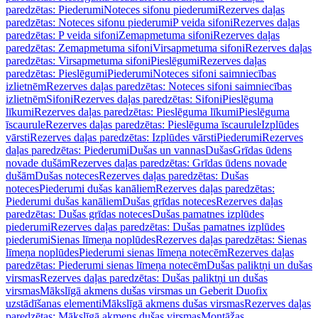
paredzētas: Piederumi
Noteces sifonu piederumi
Rezerves daļas
paredzētas: Noteces sifonu piederumi
P veida sifoni
Rezerves daļas
paredzētas: P veida sifoni
Zemapmetuma sifoni
Rezerves daļas
paredzētas: Zemapmetuma sifoni
Virsapmetuma sifoni
Rezerves daļas
paredzētas: Virsapmetuma sifoni
Pieslēgumi
Rezerves daļas
paredzētas: Pieslēgumi
Piederumi
Noteces sifoni saimniecības
izlietnēm
Rezerves daļas paredzētas: Noteces sifoni saimniecības
izlietnēm
Sifoni
Rezerves daļas paredzētas: Sifoni
Pieslēguma
līkumi
Rezerves daļas paredzētas: Pieslēguma līkumi
Pieslēguma
īscaurule
Rezerves daļas paredzētas: Pieslēguma īscaurule
Izplūdes
vārsti
Rezerves daļas paredzētas: Izplūdes vārsti
Piederumi
Rezerves
daļas paredzētas: Piederumi
Dušas un vannas
Dušas
Grīdas ūdens
novade dušām
Rezerves daļas paredzētas: Grīdas ūdens novade
dušām
Dušas noteces
Rezerves daļas paredzētas: Dušas
noteces
Piederumi dušas kanāliem
Rezerves daļas paredzētas:
Piederumi dušas kanāliem
Dušas grīdas noteces
Rezerves daļas
paredzētas: Dušas grīdas noteces
Dušas pamatnes izplūdes
piederumi
Rezerves daļas paredzētas: Dušas pamatnes izplūdes
piederumi
Sienas līmeņa noplūdes
Rezerves daļas paredzētas: Sienas
līmeņa noplūdes
Piederumi sienas līmeņa notecēm
Rezerves daļas
paredzētas: Piederumi sienas līmeņa notecēm
Dušas paliktņi un dušas
virsmas
Rezerves daļas paredzētas: Dušas paliktņi un dušas
virsmas
Mākslīgā akmens dušas virsmas un Geberit Duofix
uzstādīšanas elementi
Mākslīgā akmens dušas virsmas
Rezerves daļas
paredzētas: Mākslīgā akmens dušas virsmas
Montāžas