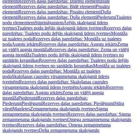
elementi
Rezerves daļas paredzētas: Izlietņu elementi
Bidē
elementi
Rezerves daļas paredzētas: Bidē elementi
Pisuāru
elementi
Rezerves daļas paredzētas: Pisuāru elementi
Dušu
elementi
Rezerves daļas paredzētas: Dušu elementi
Piederumi
Tualetes
podu elementiem
Stiprinājumiem
Ārējās skalojamā ūdens
tvertnes
Tualetes podu ārējās skalojamā ūdens tvertnes
Rezerves daļas
paredzētas: Tualetes podu ārējās skalojamā ūdens tvertnes
Montāža
uz tualetes poda
Rezerves daļas paredzētas: Montāža uz tualetes
poda
Augstu iekārts
Rezerves daļas paredzētas: Augstu iekārts
Zema
un vidēji augsta montāža
Rezerves daļas paredzētas: Zema un vidēji
augsta montāža
Tualetes podu ārējās skalojamā ūdens tvertnes no
sanitārās keramikas
Rezerves daļas paredzētas: Tualetes podu ārējās
skalojamā ūdens tvertnes no sanitārās keramikas
Montāža uz tualetes
poda
Rezerves daļas paredzētas: Montāža uz tualetes
poda
Skalošanas caurules virsapmetuma skalojamā ūdens
tvertnēm
Rezerves daļas paredzētas: Skalošanas caurules
virsapmetuma skalojamā ūdens tvertnēm
Augstu iekārts
Rezerves
daļas paredzētas: Augstu iekārts
Zema un vidēji augsta
montāža
Piederumi
Rezerves daļas paredzētas:
Piederumi
Pieslēgumi
Rezerves daļas paredzētas: Pieslēgumi
Stūra
vārsti
Manšetes
Zemapmetuma skalojamās tvertnes
Sigma
zemapmetuma skalojamās tvertnes
Rezerves daļas paredzētas: Sigma
zemapmetuma skalojamās tvertnes
Omega zemapmetuma skalojamās
tvertnes
Rezerves daļas paredzētas: Omega zemapmetuma
skalojamās tvertnes
Delta zemapmetuma skalojamās