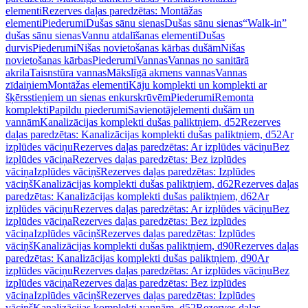
elementi
Rezerves daļas paredzētas: Montāžas
elementi
Piederumi
Dušas sānu sienas
Dušas sānu sienas
“Walk-in”
dušas sānu sienas
Vannu atdalīšanas elementi
Dušas
durvis
Piederumi
Nišas novietošanas kārbas dušām
Nišas
novietošanas kārbas
Piederumi
Vannas
Vannas no sanitārā
akrila
Taisnstūra vannas
Mākslīgā akmens vannas
Vannas
zīdaiņiem
Montāžas elementi
Kāju komplekti un komplekti ar
šķērsstieņiem un sienas enkurskrūvēm
Piederumi
Remonta
komplekti
Papildu piederumi
Savienotājelementi dušām un
vannām
Kanalizācijas komplekti dušas paliktņiem, d52
Rezerves
daļas paredzētas: Kanalizācijas komplekti dušas paliktņiem, d52
Ar
izplūdes vāciņu
Rezerves daļas paredzētas: Ar izplūdes vāciņu
Bez
izplūdes vāciņa
Rezerves daļas paredzētas: Bez izplūdes
vāciņa
Izplūdes vāciņš
Rezerves daļas paredzētas: Izplūdes
vāciņš
Kanalizācijas komplekti dušas paliktņiem, d62
Rezerves daļas
paredzētas: Kanalizācijas komplekti dušas paliktņiem, d62
Ar
izplūdes vāciņu
Rezerves daļas paredzētas: Ar izplūdes vāciņu
Bez
izplūdes vāciņa
Rezerves daļas paredzētas: Bez izplūdes
vāciņa
Izplūdes vāciņš
Rezerves daļas paredzētas: Izplūdes
vāciņš
Kanalizācijas komplekti dušas paliktņiem, d90
Rezerves daļas
paredzētas: Kanalizācijas komplekti dušas paliktņiem, d90
Ar
izplūdes vāciņu
Rezerves daļas paredzētas: Ar izplūdes vāciņu
Bez
izplūdes vāciņa
Rezerves daļas paredzētas: Bez izplūdes
vāciņa
Izplūdes vāciņš
Rezerves daļas paredzētas: Izplūdes
vāciņš
Kanalizācijas komplekti vannām, d52
Rezerves daļas