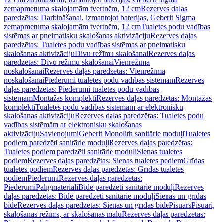
zemapmetuma skalojamām tvertnēm, 12 cm
Rezerves daļas
paredzētas: Darbināšanai, izmantojot baterijas, Geberit Sigma
zemapmetuma skalojamām tvertnēm, 12 cm
Tualetes podu vadības
sistēmas ar pneimatisku skalošanas aktivizāciju
Rezerves daļas
paredzētas: Tualetes podu vadības sistēmas ar pneimatisku
skalošanas aktivizāciju
Divu režīmu skalošanai
Rezerves daļas
paredzētas: Divu režīmu skalošanai
Vienrežīma
noskalošanai
Rezerves daļas paredzētas: Vienrežīma
noskalošanai
Piederumi tualetes podu vadības sistēmām
Rezerves
daļas paredzētas: Piederumi tualetes podu vadības
sistēmām
Montāžas komplekti
Rezerves daļas paredzētas: Montāžas
komplekti
Tualetes podu vadības sistēmām ar elektronisku
skalošanas aktivizāciju
Rezerves daļas paredzētas: Tualetes podu
vadības sistēmām ar elektronisku skalošanas
aktivizāciju
Savienojumi
Geberit Monolith sanitārie moduļi
Tualetes
podiem paredzēti sanitārie moduļi
Rezerves daļas paredzētas:
Tualetes podiem paredzēti sanitārie moduļi
Sienas tualetes
podiem
Rezerves daļas paredzētas: Sienas tualetes podiem
Grīdas
tualetes podiem
Rezerves daļas paredzētas: Grīdas tualetes
podiem
Piederumi
Rezerves daļas paredzētas:
Piederumi
Palīgmateriāli
Bidē paredzēti sanitārie moduļi
Rezerves
daļas paredzētas: Bidē paredzēti sanitārie moduļi
Sienas un grīdas
bidē
Rezerves daļas paredzētas: Sienas un grīdas bidē
Pisuārs
Pisuāri,
skalošanas režīms, ar skalošanas malu
Rezerves daļas paredzētas: