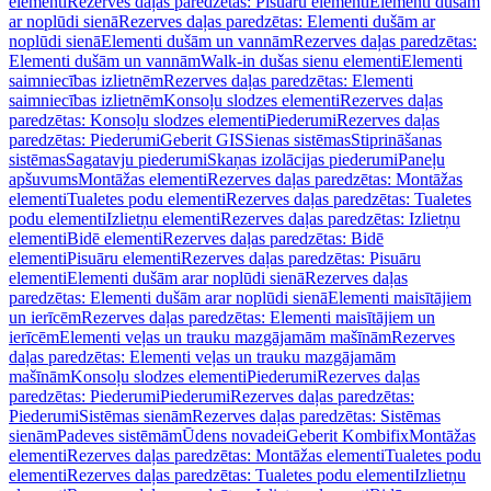
elementi
Rezerves daļas paredzētas: Pisuāru elementi
Elementi dušām
ar noplūdi sienā
Rezerves daļas paredzētas: Elementi dušām ar
noplūdi sienā
Elementi dušām un vannām
Rezerves daļas paredzētas:
Elementi dušām un vannām
Walk-in dušas sienu elementi
Elementi
saimniecības izlietnēm
Rezerves daļas paredzētas: Elementi
saimniecības izlietnēm
Konsoļu slodzes elementi
Rezerves daļas
paredzētas: Konsoļu slodzes elementi
Piederumi
Rezerves daļas
paredzētas: Piederumi
Geberit GIS
Sienas sistēmas
Stiprināšanas
sistēmas
Sagatavju piederumi
Skaņas izolācijas piederumi
Paneļu
apšuvums
Montāžas elementi
Rezerves daļas paredzētas: Montāžas
elementi
Tualetes podu elementi
Rezerves daļas paredzētas: Tualetes
podu elementi
Izlietņu elementi
Rezerves daļas paredzētas: Izlietņu
elementi
Bidē elementi
Rezerves daļas paredzētas: Bidē
elementi
Pisuāru elementi
Rezerves daļas paredzētas: Pisuāru
elementi
Elementi dušām arar noplūdi sienā
Rezerves daļas
paredzētas: Elementi dušām arar noplūdi sienā
Elementi maisītājiem
un ierīcēm
Rezerves daļas paredzētas: Elementi maisītājiem un
ierīcēm
Elementi veļas un trauku mazgājamām mašīnām
Rezerves
daļas paredzētas: Elementi veļas un trauku mazgājamām
mašīnām
Konsoļu slodzes elementi
Piederumi
Rezerves daļas
paredzētas: Piederumi
Piederumi
Rezerves daļas paredzētas:
Piederumi
Sistēmas sienām
Rezerves daļas paredzētas: Sistēmas
sienām
Padeves sistēmām
Ūdens novadei
Geberit Kombifix
Montāžas
elementi
Rezerves daļas paredzētas: Montāžas elementi
Tualetes podu
elementi
Rezerves daļas paredzētas: Tualetes podu elementi
Izlietņu