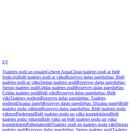
LV
Tualetes podi un pisuāri
Geberit AquaClean tualetes podi ar bidē
funkciju
Bidē tualetes podi ar vāku
Rezerves daļas paredzētas: Bidē
tualetes podi ar vāku
Sienas tualetes podi
Rezerves daļas paredzētas:
Sienas tualetes podi
Grīdas tualetes podi
Rezerves daļas paredzētas:
Grīdas tualetes podi
Bidē vāki
Rezerves daļas paredzētas: Bidē
vāki
Tualetes podiem
Rezerves daļas paredzētas: Tualetes
podiem
Dizaina paneļi
Rezerves daļas paredzētas: Dizaina paneļi
Bidē
tualetes podu vākiem
Rezerves daļas paredzētas: Bidē tualetes podu
vākiem
Piederumi
Bidē tualetes podu un vāku komplektiem
Bidē
tualetes podu vākiem
Bidē vāku un bidē tualetes podu un vāku
komplektiem
Palīgmateriāli
Tualetes podi un tualetes poda vāki
Sienas
tualetes podi
Rezerves daļas paredzētas: Sienas tualetes podi
Tualetes