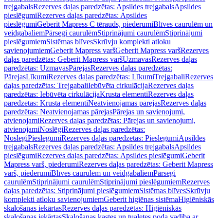
trejgabals
Rezerves daļas paredzētas: Apsildes trejgabals
Apsildes
pieslēgumi
Rezerves daļas paredzētas: Apsildes
pieslēgumi
Geberit Mapress C tērauds, piederumi
Blīves caurulēm un
veidgabaliem
Pārsegi caurulēm
Stiprinājumi caurulēm
Stiprinājumi
pieslēgumiem
Sistēmas blīves
Skrūvju komplekti atloku
savienojumiem
Geberit Mapress varš
Geberit Mapress varš
Rezerves
daļas paredzētas: Geberit Mapress varš
Uzmavas
Rezerves daļas
paredzētas: Uzmavas
Pārejas
Rezerves daļas paredzētas:
Pārejas
Līkumi
Rezerves daļas paredzētas: Līkumi
Trejgabali
Rezerves
daļas paredzētas: Trejgabali
Iebūvēta cirkulācija
Rezerves daļas
paredzētas: Iebūvēta cirkulācija
Krusta elementi
Rezerves daļas
paredzētas: Krusta elementi
Neatvienojamas pārejas
Rezerves daļas
paredzētas: Neatvienojamas pārejas
Pārejas un savienojumi,
atvienojami
Rezerves daļas paredzētas: Pārejas un savienojumi,
atvienojami
Noslēgi
Rezerves daļas paredzētas:
Noslēgi
Pieslēgumi
Rezerves daļas paredzētas: Pieslēgumi
Apsildes
trejgabals
Rezerves daļas paredzētas: Apsildes trejgabals
Apsildes
pieslēgumi
Rezerves daļas paredzētas: Apsildes pieslēgumi
Geberit
Mapress varš, piederumi
Rezerves daļas paredzētas: Geberit Mapress
varš, piederumi
Blīves caurulēm un veidgabaliem
Pārsegi
caurulēm
Stiprinājumi caurulēm
Stiprinājumi pieslēgumiem
Rezerves
daļas paredzētas: Stiprinājumi pieslēgumiem
Sistēmas blīves
Skrūvju
komplekti atloku savienojumiem
Geberit higiēnas sistēma
Higiēniskās
skalošanas iekārtas
Rezerves daļas paredzētas: Higiēniskās
skalošanas iekārtas
Skalošanas kastes un tualetes poda vadība ar