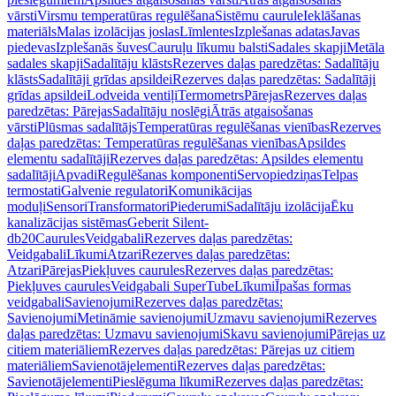
vārsti
Virsmu temperatūras regulēšana
Sistēmu caurule
Ieklāšanas
materiāls
Malas izolācijas joslas
Līmlentes
Izplešanas adatas
Javas
piedevas
Izplešanās šuves
Cauruļu līkumu balsti
Sadales skapji
Metāla
sadales skapji
Sadalītāju klāsts
Rezerves daļas paredzētas: Sadalītāju
klāsts
Sadalītāji grīdas apsildei
Rezerves daļas paredzētas: Sadalītāji
grīdas apsildei
Lodveida ventiļi
Termometrs
Pārejas
Rezerves daļas
paredzētas: Pārejas
Sadalītāju noslēgi
Ātrās atgaisošanas
vārsti
Plūsmas sadalītājs
Temperatūras regulēšanas vienības
Rezerves
daļas paredzētas: Temperatūras regulēšanas vienības
Apsildes
elementu sadalītāji
Rezerves daļas paredzētas: Apsildes elementu
sadalītāji
Apvadi
Regulēšanas komponenti
Servopiedziņas
Telpas
termostati
Galvenie regulatori
Komunikācijas
moduļi
Sensori
Transformatori
Piederumi
Sadalītāju izolācija
Ēku
kanalizācijas sistēmas
Geberit Silent-
db20
Caurules
Veidgabali
Rezerves daļas paredzētas:
Veidgabali
Līkumi
Atzari
Rezerves daļas paredzētas:
Atzari
Pārejas
Piekļuves caurules
Rezerves daļas paredzētas:
Piekļuves caurules
Veidgabali SuperTube
Līkumi
Īpašas formas
veidgabali
Savienojumi
Rezerves daļas paredzētas:
Savienojumi
Metināmie savienojumi
Uzmavu savienojumi
Rezerves
daļas paredzētas: Uzmavu savienojumi
Skavu savienojumi
Pārejas uz
citiem materiāliem
Rezerves daļas paredzētas: Pārejas uz citiem
materiāliem
Savienotājelementi
Rezerves daļas paredzētas:
Savienotājelementi
Pieslēguma līkumi
Rezerves daļas paredzētas: