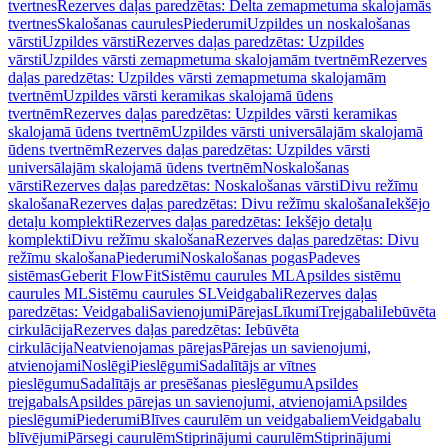
tvertnes
Rezerves daļas paredzētas: Delta zemapmetuma skalojamās
tvertnes
Skalošanas caurules
Piederumi
Uzpildes un noskalošanas
vārsti
Uzpildes vārsti
Rezerves daļas paredzētas: Uzpildes
vārsti
Uzpildes vārsti zemapmetuma skalojamām tvertnēm
Rezerves
daļas paredzētas: Uzpildes vārsti zemapmetuma skalojamām
tvertnēm
Uzpildes vārsti keramikas skalojamā ūdens
tvertnēm
Rezerves daļas paredzētas: Uzpildes vārsti keramikas
skalojamā ūdens tvertnēm
Uzpildes vārsti universālajām skalojamā
ūdens tvertnēm
Rezerves daļas paredzētas: Uzpildes vārsti
universālajām skalojamā ūdens tvertnēm
Noskalošanas
vārsti
Rezerves daļas paredzētas: Noskalošanas vārsti
Divu režīmu
skalošana
Rezerves daļas paredzētas: Divu režīmu skalošana
Iekšējo
detaļu komplekti
Rezerves daļas paredzētas: Iekšējo detaļu
komplekti
Divu režīmu skalošana
Rezerves daļas paredzētas: Divu
režīmu skalošana
Piederumi
Noskalošanas pogas
Padeves
sistēmas
Geberit FlowFit
Sistēmu caurules ML
Apsildes sistēmu
caurules ML
Sistēmu caurules SL
Veidgabali
Rezerves daļas
paredzētas: Veidgabali
Savienojumi
Pārejas
Līkumi
Trejgabali
Iebūvēta
cirkulācija
Rezerves daļas paredzētas: Iebūvēta
cirkulācija
Neatvienojamas pārejas
Pārejas un savienojumi,
atvienojami
Noslēgi
Pieslēgumi
Sadalītājs ar vītnes
pieslēgumu
Sadalītājs ar presēšanas pieslēgumu
Apsildes
trejgabals
Apsildes pārejas un savienojumi, atvienojami
Apsildes
pieslēgumi
Piederumi
Blīves caurulēm un veidgabaliem
Veidgabalu
blīvējumi
Pārsegi caurulēm
Stiprinājumi caurulēm
Stiprinājumi