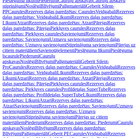
Pieslēguma līkumi
Piederumi
Cauruļu apskavas
Cauruļu apskavu
stiprinājumi
Noslēgi
Blīvējumi
Palīgmateriāli
Geberit Silent-
PP
Caurules
Rezerves daļas paredzētas: Caurules
Veidgabali
Rezerves
daļas paredzētas: Veidgabali
Līkumi
Rezerves daļas paredzētas:
Līkumi
Atzari
Rezerves daļas paredzētas: Atzari
Pārejas
Rezerves
daļas paredzētas: Pārejas
Piekļuves caurules
Rezerves daļas
paredzētas: Piekļuves caurules
Savienojumi
Rezerves daļas
paredzētas: Savienojumi
Uzmavu savienojumi
Rezerves daļas
paredzētas: Uzmavu savienojumi
Stiprinājuma savienojumi
Pārejas uz
citiem materiāliem
Savienotājelementi
Pieslēguma līkumi
Pieslēguma
īscaurule
Piederumi
Cauruļu
apskavas
Noslēgi
Blīvējumi
Palīgmateriāli
Geberit Silent-
Pro
Caurules
Rezerves daļas paredzētas: Caurules
Veidgabali
Rezerves
daļas paredzētas: Veidgabali
Līkumi
Rezerves daļas paredzētas:
Līkumi
Atzari
Rezerves daļas paredzētas: Atzari
Pārejas
Rezerves
daļas paredzētas: Pārejas
Piekļuves caurules
Rezerves daļas
paredzētas: Piekļuves caurules
Profildetaļas SuperTube
Rezerves
daļas paredzētas: Profildetaļas SuperTube
Līkumi
Rezerves daļas
paredzētas: Līkumi
Atzari
Rezerves daļas paredzētas:
Atzari
Savienojumi
Rezerves daļas paredzētas: Savienojumi
Uzmavu
savienojumi
Rezerves daļas paredzētas: Uzmavu
savienojumi
Stiprinājuma savienojumi
Pārejas uz citiem
materiāliem
Piederumi
Rezerves daļas paredzētas: Piederumi
Cauruļu
apskavas
Noslēgi
Blīvējumi
Rezerves daļas paredzētas:
Blīvējumi
Palīgmateriāli
Geberit PE
Caurules
Veidgabali
Rezerves