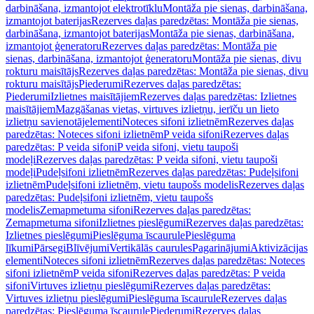
darbināšana, izmantojot elektrotīklu
Montāža pie sienas, darbināšana,
izmantojot baterijas
Rezerves daļas paredzētas: Montāža pie sienas,
darbināšana, izmantojot baterijas
Montāža pie sienas, darbināšana,
izmantojot ģeneratoru
Rezerves daļas paredzētas: Montāža pie
sienas, darbināšana, izmantojot ģeneratoru
Montāža pie sienas, divu
rokturu maisītājs
Rezerves daļas paredzētas: Montāža pie sienas, divu
rokturu maisītājs
Piederumi
Rezerves daļas paredzētas:
Piederumi
Izlietnes maisītājiem
Rezerves daļas paredzētas: Izlietnes
maisītājiem
Mazgāšanas vietas, virtuves izlietņu, ierīču un lieto
izlietņu savienotājelementi
Noteces sifoni izlietnēm
Rezerves daļas
paredzētas: Noteces sifoni izlietnēm
P veida sifoni
Rezerves daļas
paredzētas: P veida sifoni
P veida sifoni, vietu taupoši
modeļi
Rezerves daļas paredzētas: P veida sifoni, vietu taupoši
modeļi
Pudeļsifoni izlietnēm
Rezerves daļas paredzētas: Pudeļsifoni
izlietnēm
Pudeļsifoni izlietnēm, vietu taupošs modelis
Rezerves daļas
paredzētas: Pudeļsifoni izlietnēm, vietu taupošs
modelis
Zemapmetuma sifoni
Rezerves daļas paredzētas:
Zemapmetuma sifoni
Izlietnes pieslēgumi
Rezerves daļas paredzētas:
Izlietnes pieslēgumi
Pieslēguma īscaurule
Pieslēguma
līkumi
Pārsegi
Blīvējumi
Vertikālās caurules
Pagarinājumi
Aktivizācijas
elementi
Noteces sifoni izlietnēm
Rezerves daļas paredzētas: Noteces
sifoni izlietnēm
P veida sifoni
Rezerves daļas paredzētas: P veida
sifoni
Virtuves izlietņu pieslēgumi
Rezerves daļas paredzētas:
Virtuves izlietņu pieslēgumi
Pieslēguma īscaurule
Rezerves daļas
paredzētas: Pieslēguma īscaurule
Piederumi
Rezerves daļas