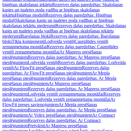
higiēnas skalošanas iekārtu
Rezerves daļas paredzētas: Skalošanas
kastes un tualetes poda vadība ar higiēnas skalošanas
iekārtu
Higiēnas moduļi
Rezerves daļas paredzētas: Higiēnas
moduļi
Skalošanas kastu un tualetes poda vadības ar higiēnas
skalošanas iekārtu piederumi
Rezerves daļas paredzētas: Skalošanas
kastu un tualetes poda vadības ar higiēnas skalošanas iekārtu
piederumi
Barošanas bloki
Rezerves daļas paredzētas: Barošanas
bloki
Tīkla komponenti
Lodveida ventiļi
Caurplūdes ventiļi
zemapmetuma montāžai
Rezerves daļas paredzētas: Caurplūdes
ventiļi zemapmetuma montāžai
Ar Mapress presēšanas
pieslēgumiem
Rezerves daļas paredzētas: Ar Mapress presēšanas
pieslēgumiem
Lodveida ventiļi
Rezerves daļas paredzētas: Lodveida
ventiļi
Ar FlowFit presēšanas pieslēgumiem
Rezerves daļas
paredzētas: Ar FlowFit presēšanas pieslēgumiem
Ar Mepla
presēšanas pieslēgumiem
Rezerves daļas paredzētas: Ar Mepla
presēšanas pieslēgumiem
Ar Mapress presēšanas
pieslēgumiem
Rezerves daļas paredzētas: Ar Mapress presēšanas
pieslēgumiem
Lodveida ventiļi zemapmetuma montāžai
Rezerves
daļas paredzētas: Lodveida ventiļi zemapmetuma montāžai
Ar
FlowFit preses savienojumiem
Ar Mepla presēšanas
pieslēgumiem
Rezerves daļas paredzētas: Ar Mepla presēšanas
pieslēgumiem
Ar Volex presēšanas pieslēgumiem
Ar Compact
pieslēgumiem
Rezerves daļas paredzētas: Ar Compact
pieslēgumiem
Pretvārsti
Ar Mapress presēšanas
pieslēgumiem
Apsildes atgaisošanas vārsti
Ātrās atgaisošanas