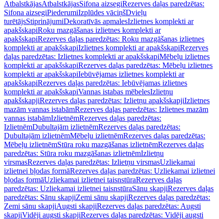
Atbalstkājas
Atbalstkājas
Sifona aizsegi
Rezerves daļas paredzētas:
Sifona aizsegi
Piederumi
Izplūdes vāciņš
Dvieļu
turētājs
Stiprinājumi
Dekoratīvās apmales
Izlietnes komplekti ar
apakšskapi
Roku mazgāšanas izlietnes komplekti ar
apakšskapi
Rezerves daļas paredzētas: Roku mazgāšanas izlietnes
komplekti ar apakšskapi
Izlietnes komplekti ar apakšskapi
Rezerves
daļas paredzētas: Izlietnes komplekti ar apakšskapi
Mēbeļu izlietnes
komplekti ar apakšskapi
Rezerves daļas paredzētas: Mēbeļu izlietnes
komplekti ar apakšskapi
Iebūvējamas izlietnes komplekti ar
apakšskapi
Rezerves daļas paredzētas: Iebūvējamas izlietnes
komplekti ar apakšskapi
Vannas istabas mēbeles
Izlietņu
apakšskapji
Rezerves daļas paredzētas: Izlietņu apakšskapji
Izlietnes
mazām vannas istabām
Rezerves daļas paredzētas: Izlietnes mazām
vannas istabām
Izlietnēm
Rezerves daļas paredzētas:
Izlietnēm
Dubultajām izlietnēm
Rezerves daļas paredzētas:
Dubultajām izlietnēm
Mēbeļu izlietnēm
Rezerves daļas paredzētas:
Mēbeļu izlietnēm
Stūra roku mazgāšanas izlietnēm
Rezerves daļas
paredzētas: Stūra roku mazgāšanas izlietnēm
Izlietņu
virsmas
Rezerves daļas paredzētas: Izlietņu virsmas
Uzliekamai
izlietnei bļodas formā
Rezerves daļas paredzētas: Uzliekamai izlietnei
bļodas formā
Uzliekamai izlietnei taisnstūra
Rezerves daļas
paredzētas: Uzliekamai izlietnei taisnstūra
Sānu skapji
Rezerves daļas
paredzētas: Sānu skapji
Zemi sānu skapji
Rezerves daļas paredzētas:
Zemi sānu skapji
Augsti skapji
Rezerves daļas paredzētas: Augsti
skapji
Vidēji augsti skapji
Rezerves daļas paredzētas: Vidēji augsti