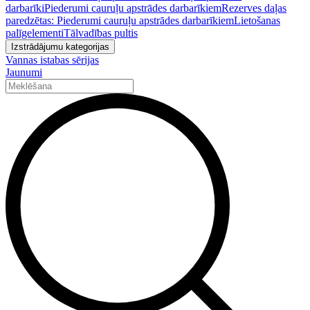
darbarīki
Piederumi cauruļu apstrādes darbarīkiem
Rezerves daļas
paredzētas: Piederumi cauruļu apstrādes darbarīkiem
Lietošanas
palīgelementi
Tālvadības pultis
Izstrādājumu kategorijas
Vannas istabas sērijas
Jaunumi