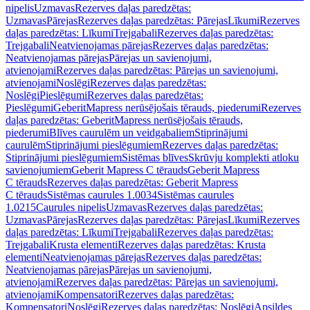
nipelis
Uzmavas
Rezerves daļas paredzētas:
Uzmavas
Pārejas
Rezerves daļas paredzētas: Pārejas
Līkumi
Rezerves
daļas paredzētas: Līkumi
Trejgabali
Rezerves daļas paredzētas:
Trejgabali
Neatvienojamas pārejas
Rezerves daļas paredzētas:
Neatvienojamas pārejas
Pārejas un savienojumi,
atvienojami
Rezerves daļas paredzētas: Pārejas un savienojumi,
atvienojami
Noslēgi
Rezerves daļas paredzētas:
Noslēgi
Pieslēgumi
Rezerves daļas paredzētas:
Pieslēgumi
GeberitMapress nerūsējošais tērauds, piederumi
Rezerves
daļas paredzētas: GeberitMapress nerūsējošais tērauds,
piederumi
Blīves caurulēm un veidgabaliem
Stiprinājumi
caurulēm
Stiprinājumi pieslēgumiem
Rezerves daļas paredzētas:
Stiprinājumi pieslēgumiem
Sistēmas blīves
Skrūvju komplekti atloku
savienojumiem
Geberit Mapress C tērauds
Geberit Mapress
C tērauds
Rezerves daļas paredzētas: Geberit Mapress
C tērauds
Sistēmas caurules 1.0034
Sistēmas caurules
1.0215
Caurules nipelis
Uzmavas
Rezerves daļas paredzētas:
Uzmavas
Pārejas
Rezerves daļas paredzētas: Pārejas
Līkumi
Rezerves
daļas paredzētas: Līkumi
Trejgabali
Rezerves daļas paredzētas:
Trejgabali
Krusta elementi
Rezerves daļas paredzētas: Krusta
elementi
Neatvienojamas pārejas
Rezerves daļas paredzētas:
Neatvienojamas pārejas
Pārejas un savienojumi,
atvienojami
Rezerves daļas paredzētas: Pārejas un savienojumi,
atvienojami
Kompensatori
Rezerves daļas paredzētas:
Kompensatori
Noslēgi
Rezerves daļas paredzētas: Noslēgi
Apsildes