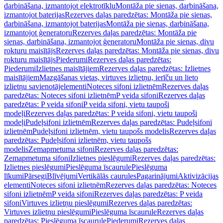
darbināšana, izmantojot elektrotīklu
Montāža pie sienas, darbināšana,
izmantojot baterijas
Rezerves daļas paredzētas: Montāža pie sienas,
darbināšana, izmantojot baterijas
Montāža pie sienas, darbināšana,
izmantojot ģeneratoru
Rezerves daļas paredzētas: Montāža pie
sienas, darbināšana, izmantojot ģeneratoru
Montāža pie sienas, divu
rokturu maisītājs
Rezerves daļas paredzētas: Montāža pie sienas, divu
rokturu maisītājs
Piederumi
Rezerves daļas paredzētas:
Piederumi
Izlietnes maisītājiem
Rezerves daļas paredzētas: Izlietnes
maisītājiem
Mazgāšanas vietas, virtuves izlietņu, ierīču un lieto
izlietņu savienotājelementi
Noteces sifoni izlietnēm
Rezerves daļas
paredzētas: Noteces sifoni izlietnēm
P veida sifoni
Rezerves daļas
paredzētas: P veida sifoni
P veida sifoni, vietu taupoši
modeļi
Rezerves daļas paredzētas: P veida sifoni, vietu taupoši
modeļi
Pudeļsifoni izlietnēm
Rezerves daļas paredzētas: Pudeļsifoni
izlietnēm
Pudeļsifoni izlietnēm, vietu taupošs modelis
Rezerves daļas
paredzētas: Pudeļsifoni izlietnēm, vietu taupošs
modelis
Zemapmetuma sifoni
Rezerves daļas paredzētas:
Zemapmetuma sifoni
Izlietnes pieslēgumi
Rezerves daļas paredzētas:
Izlietnes pieslēgumi
Pieslēguma īscaurule
Pieslēguma
līkumi
Pārsegi
Blīvējumi
Vertikālās caurules
Pagarinājumi
Aktivizācijas
elementi
Noteces sifoni izlietnēm
Rezerves daļas paredzētas: Noteces
sifoni izlietnēm
P veida sifoni
Rezerves daļas paredzētas: P veida
sifoni
Virtuves izlietņu pieslēgumi
Rezerves daļas paredzētas:
Virtuves izlietņu pieslēgumi
Pieslēguma īscaurule
Rezerves daļas
paredzētas: Pieslēguma īscaurule
Piederumi
Rezerves daļas