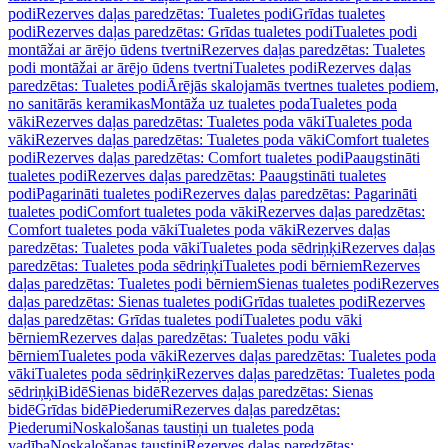
podi
Rezerves daļas paredzētas: Tualetes podi
Grīdas tualetes
podi
Rezerves daļas paredzētas: Grīdas tualetes podi
Tualetes podi
montāžai ar ārējo ūdens tvertni
Rezerves daļas paredzētas: Tualetes
podi montāžai ar ārējo ūdens tvertni
Tualetes podi
Rezerves daļas
paredzētas: Tualetes podi
Ārējās skalojamās tvertnes tualetes podiem,
no sanitārās keramikas
Montāža uz tualetes poda
Tualetes poda
vāki
Rezerves daļas paredzētas: Tualetes poda vāki
Tualetes poda
vāki
Rezerves daļas paredzētas: Tualetes poda vāki
Comfort tualetes
podi
Rezerves daļas paredzētas: Comfort tualetes podi
Paaugstināti
tualetes podi
Rezerves daļas paredzētas: Paaugstināti tualetes
podi
Pagarināti tualetes podi
Rezerves daļas paredzētas: Pagarināti
tualetes podi
Comfort tualetes poda vāki
Rezerves daļas paredzētas:
Comfort tualetes poda vāki
Tualetes poda vāki
Rezerves daļas
paredzētas: Tualetes poda vāki
Tualetes poda sēdriņķi
Rezerves daļas
paredzētas: Tualetes poda sēdriņķi
Tualetes podi bērniem
Rezerves
daļas paredzētas: Tualetes podi bērniem
Sienas tualetes podi
Rezerves
daļas paredzētas: Sienas tualetes podi
Grīdas tualetes podi
Rezerves
daļas paredzētas: Grīdas tualetes podi
Tualetes podu vāki
bērniem
Rezerves daļas paredzētas: Tualetes podu vāki
bērniem
Tualetes poda vāki
Rezerves daļas paredzētas: Tualetes poda
vāki
Tualetes poda sēdriņķi
Rezerves daļas paredzētas: Tualetes poda
sēdriņķi
Bidē
Sienas bidē
Rezerves daļas paredzētas: Sienas
bidē
Grīdas bidē
Piederumi
Rezerves daļas paredzētas:
Piederumi
Noskalošanas taustiņi un tualetes poda
vadība
Noskalošanas taustiņi
Rezerves daļas paredzētas: