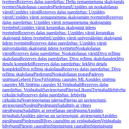
tvertnes
Rezerves daļas paredzētas: Delta zemapmetuma skalojamās
tvertnes
Skalošanas caurules
Piederumi
Uzpildes un noskalošanas
vārsti
Uzpildes vārsti
Rezerves daļas paredzētas: Uzpildes
vārsti
Uzpildes vārsti zemapmetuma skalojamām tvertnēm
Rezerves
daļas paredzētas: Uzpildes vārsti zemapmetuma skalojamām
tvertnēm
Uzpildes vārsti keramikas skalojamā ūdens
tvertnēm
Rezerves daļas paredzētas: Uzpildes vārsti keramikas
skalojamā ūdens tvertnēm
Uzpildes vārsti universālajām skalojamā
ūdens tvertnēm
Rezerves daļas paredzētas: Uzpildes vārsti
universālajām skalojamā ūdens tvertnēm
Noskalošanas
vārsti
Rezerves daļas paredzētas: Noskalošanas vārsti
Divu režīmu
skalošana
Rezerves daļas paredzētas: Divu režīmu skalošana
Iekšējo
detaļu komplekti
Rezerves daļas paredzētas: Iekšējo detaļu
komplekti
Divu režīmu skalošana
Rezerves daļas paredzētas: Divu
režīmu skalošana
Piederumi
Noskalošanas pogas
Padeves
sistēmas
Geberit FlowFit
Sistēmu caurules ML
Apsildes sistēmu
caurules ML
Sistēmu caurules SL
Veidgabali
Rezerves daļas
paredzētas: Veidgabali
Savienojumi
Pārejas
Līkumi
Trejgabali
Iebūvēta
cirkulācija
Rezerves daļas paredzētas: Iebūvēta
cirkulācija
Neatvienojamas pārejas
Pārejas un savienojumi,
atvienojami
Noslēgi
Pieslēgumi
Sadalītājs ar vītnes
pieslēgumu
Sadalītājs ar presēšanas pieslēgumu
Apsildes
trejgabals
Apsildes pārejas un savienojumi, atvienojami
Apsildes
pieslēgumi
Piederumi
Blīves caurulēm un veidgabaliem
Veidgabalu
blīvējumi
Pārsegi caurulēm
Stiprinājumi caurulēm
Stiprinājumi