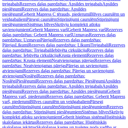
trejgabals
Rezerves daļas paredzētas: Apsildes trejgabals
Apsildes
pieslēgumi
Rezerves daļas paredzētas: Apsildes
pieslēgumi
Geberit Mapress C tērauds, piederumi
Blīves caurulēm un
veidgabaliem
Pārsegi caurulēm
Stiprinājumi caurulēm
Stiprinājumi
pieslēgumiem
Sistēmas blīves
Skrūvju komplekti atloku
savienojumiem
Geberit Mapress varš
Geberit Mapress varš
Rezerves
daļas paredzētas: Geberit Mapress varš
Uzmavas
Rezerves daļas
paredzētas: Uzmavas
Pārejas
Rezerves daļas paredzētas:
Pārejas
Līkumi
Rezerves daļas paredzētas: Līkumi
Trejgabali
Rezerves
daļas paredzētas: Trejgabali
Iebūvēta cirkulācija
Rezerves daļas
paredzētas: Iebūvēta cirkulācija
Krusta elementi
Rezerves daļas
paredzētas: Krusta elementi
Neatvienojamas pārejas
Rezerves daļas
paredzētas: Neatvienojamas pārejas
Pārejas un savienojumi,
atvienojami
Rezerves daļas paredzētas: Pārejas un savienojumi,
atvienojami
Noslēgi
Rezerves daļas paredzētas:
Noslēgi
Pieslēgumi
Rezerves daļas paredzētas: Pieslēgumi
Apsildes
trejgabals
Rezerves daļas paredzētas: Apsildes trejgabals
Apsildes
pieslēgumi
Rezerves daļas paredzētas: Apsildes pieslēgumi
Geberit
Mapress varš, piederumi
Rezerves daļas paredzētas: Geberit Mapress
varš, piederumi
Blīves caurulēm un veidgabaliem
Pārsegi
caurulēm
Stiprinājumi caurulēm
Stiprinājumi pieslēgumiem
Rezerves
daļas paredzētas: Stiprinājumi pieslēgumiem
Sistēmas blīves
Skrūvju
komplekti atloku savienojumiem
Geberit higiēnas sistēma
Higiēniskās
skalošanas iekārtas
Rezerves daļas paredzētas: Higiēniskās
skalošanas iekārtas
Skalošanas kastes un tualetes poda vadība ar