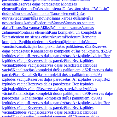
elementi
Rezerves daļas paredzētas: Montāžas
elementi
Piederumi
Dušas sānu sienas
Dušas sānu sienas
“Walk-in”
dušas sānu sienas
Vannu atdalīšanas elementi
Dušas
durvis
Piederumi
Nišas novietošanas kārbas dušām
Nišas
novietošanas kārbas
Piederumi
Vannas
Vannas no sanitārā
akrila
Taisnstūra vannas
Mākslīgā akmens vannas
Vannas
zīdaiņiem
Montāžas elementi
Kāju komplekti un komplekti ar
šķērsstieņiem un sienas enkurskrūvēm
Piederumi
Remonta
komplekti
Papildu piederumi
Savienotājelementi dušām un
vannām
Kanalizācijas komplekti dušas paliktņiem, d52
Rezerves
daļas paredzētas: Kanalizācijas komplekti dušas paliktņiem, d52
Ar
izplūdes vāciņu
Rezerves daļas paredzētas: Ar izplūdes vāciņu
Bez
izplūdes vāciņa
Rezerves daļas paredzētas: Bez izplūdes
vāciņa
Izplūdes vāciņš
Rezerves daļas paredzētas: Izplūdes
vāciņš
Kanalizācijas komplekti dušas paliktņiem, d62
Rezerves daļas
paredzētas: Kanalizācijas komplekti dušas paliktņiem, d62
Ar
izplūdes vāciņu
Rezerves daļas paredzētas: Ar izplūdes vāciņu
Bez
izplūdes vāciņa
Rezerves daļas paredzētas: Bez izplūdes
vāciņa
Izplūdes vāciņš
Rezerves daļas paredzētas: Izplūdes
vāciņš
Kanalizācijas komplekti dušas paliktņiem, d90
Rezerves daļas
paredzētas: Kanalizācijas komplekti dušas paliktņiem, d90
Ar
izplūdes vāciņu
Rezerves daļas paredzētas: Ar izplūdes vāciņu
Bez
izplūdes vāciņa
Rezerves daļas paredzētas: Bez izplūdes
vāciņa
Izplūdes vāciņš
Rezerves daļas paredzētas: Izplūdes
vāciņš
Kanalizācijas komplekti vannām, d52
Rezerves daļas