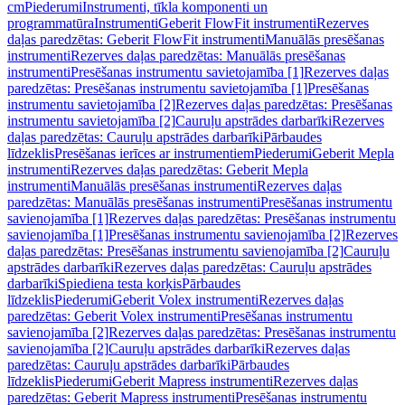
cm
Piederumi
Instrumenti, tīkla komponenti un
programmatūra
Instrumenti
Geberit FlowFit instrumenti
Rezerves
daļas paredzētas: Geberit FlowFit instrumenti
Manuālās presēšanas
instrumenti
Rezerves daļas paredzētas: Manuālās presēšanas
instrumenti
Presēšanas instrumentu savietojamība [1]
Rezerves daļas
paredzētas: Presēšanas instrumentu savietojamība [1]
Presēšanas
instrumentu savietojamība [2]
Rezerves daļas paredzētas: Presēšanas
instrumentu savietojamība [2]
Cauruļu apstrādes darbarīki
Rezerves
daļas paredzētas: Cauruļu apstrādes darbarīki
Pārbaudes
līdzeklis
Presēšanas ierīces ar instrumentiem
Piederumi
Geberit Mepla
instrumenti
Rezerves daļas paredzētas: Geberit Mepla
instrumenti
Manuālās presēšanas instrumenti
Rezerves daļas
paredzētas: Manuālās presēšanas instrumenti
Presēšanas instrumentu
savienojamība [1]
Rezerves daļas paredzētas: Presēšanas instrumentu
savienojamība [1]
Presēšanas instrumentu savienojamība [2]
Rezerves
daļas paredzētas: Presēšanas instrumentu savienojamība [2]
Cauruļu
apstrādes darbarīki
Rezerves daļas paredzētas: Cauruļu apstrādes
darbarīki
Spiediena testa korķis
Pārbaudes
līdzeklis
Piederumi
Geberit Volex instrumenti
Rezerves daļas
paredzētas: Geberit Volex instrumenti
Presēšanas instrumentu
savienojamība [2]
Rezerves daļas paredzētas: Presēšanas instrumentu
savienojamība [2]
Cauruļu apstrādes darbarīki
Rezerves daļas
paredzētas: Cauruļu apstrādes darbarīki
Pārbaudes
līdzeklis
Piederumi
Geberit Mapress instrumenti
Rezerves daļas
paredzētas: Geberit Mapress instrumenti
Presēšanas instrumentu