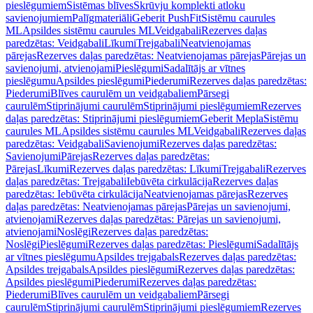
pieslēgumiem
Sistēmas blīves
Skrūvju komplekti atloku
savienojumiem
Palīgmateriāli
Geberit PushFit
Sistēmu caurules
ML
Apsildes sistēmu caurules ML
Veidgabali
Rezerves daļas
paredzētas: Veidgabali
Līkumi
Trejgabali
Neatvienojamas
pārejas
Rezerves daļas paredzētas: Neatvienojamas pārejas
Pārejas un
savienojumi, atvienojami
Pieslēgumi
Sadalītājs ar vītnes
pieslēgumu
Apsildes pieslēgumi
Piederumi
Rezerves daļas paredzētas:
Piederumi
Blīves caurulēm un veidgabaliem
Pārsegi
caurulēm
Stiprinājumi caurulēm
Stiprinājumi pieslēgumiem
Rezerves
daļas paredzētas: Stiprinājumi pieslēgumiem
Geberit Mepla
Sistēmu
caurules ML
Apsildes sistēmu caurules ML
Veidgabali
Rezerves daļas
paredzētas: Veidgabali
Savienojumi
Rezerves daļas paredzētas:
Savienojumi
Pārejas
Rezerves daļas paredzētas:
Pārejas
Līkumi
Rezerves daļas paredzētas: Līkumi
Trejgabali
Rezerves
daļas paredzētas: Trejgabali
Iebūvēta cirkulācija
Rezerves daļas
paredzētas: Iebūvēta cirkulācija
Neatvienojamas pārejas
Rezerves
daļas paredzētas: Neatvienojamas pārejas
Pārejas un savienojumi,
atvienojami
Rezerves daļas paredzētas: Pārejas un savienojumi,
atvienojami
Noslēgi
Rezerves daļas paredzētas:
Noslēgi
Pieslēgumi
Rezerves daļas paredzētas: Pieslēgumi
Sadalītājs
ar vītnes pieslēgumu
Apsildes trejgabals
Rezerves daļas paredzētas:
Apsildes trejgabals
Apsildes pieslēgumi
Rezerves daļas paredzētas:
Apsildes pieslēgumi
Piederumi
Rezerves daļas paredzētas:
Piederumi
Blīves caurulēm un veidgabaliem
Pārsegi
caurulēm
Stiprinājumi caurulēm
Stiprinājumi pieslēgumiem
Rezerves