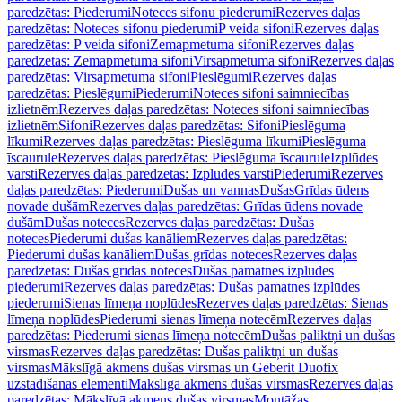
paredzētas: Piederumi
Noteces sifonu piederumi
Rezerves daļas
paredzētas: Noteces sifonu piederumi
P veida sifoni
Rezerves daļas
paredzētas: P veida sifoni
Zemapmetuma sifoni
Rezerves daļas
paredzētas: Zemapmetuma sifoni
Virsapmetuma sifoni
Rezerves daļas
paredzētas: Virsapmetuma sifoni
Pieslēgumi
Rezerves daļas
paredzētas: Pieslēgumi
Piederumi
Noteces sifoni saimniecības
izlietnēm
Rezerves daļas paredzētas: Noteces sifoni saimniecības
izlietnēm
Sifoni
Rezerves daļas paredzētas: Sifoni
Pieslēguma
līkumi
Rezerves daļas paredzētas: Pieslēguma līkumi
Pieslēguma
īscaurule
Rezerves daļas paredzētas: Pieslēguma īscaurule
Izplūdes
vārsti
Rezerves daļas paredzētas: Izplūdes vārsti
Piederumi
Rezerves
daļas paredzētas: Piederumi
Dušas un vannas
Dušas
Grīdas ūdens
novade dušām
Rezerves daļas paredzētas: Grīdas ūdens novade
dušām
Dušas noteces
Rezerves daļas paredzētas: Dušas
noteces
Piederumi dušas kanāliem
Rezerves daļas paredzētas:
Piederumi dušas kanāliem
Dušas grīdas noteces
Rezerves daļas
paredzētas: Dušas grīdas noteces
Dušas pamatnes izplūdes
piederumi
Rezerves daļas paredzētas: Dušas pamatnes izplūdes
piederumi
Sienas līmeņa noplūdes
Rezerves daļas paredzētas: Sienas
līmeņa noplūdes
Piederumi sienas līmeņa notecēm
Rezerves daļas
paredzētas: Piederumi sienas līmeņa notecēm
Dušas paliktņi un dušas
virsmas
Rezerves daļas paredzētas: Dušas paliktņi un dušas
virsmas
Mākslīgā akmens dušas virsmas un Geberit Duofix
uzstādīšanas elementi
Mākslīgā akmens dušas virsmas
Rezerves daļas
paredzētas: Mākslīgā akmens dušas virsmas
Montāžas