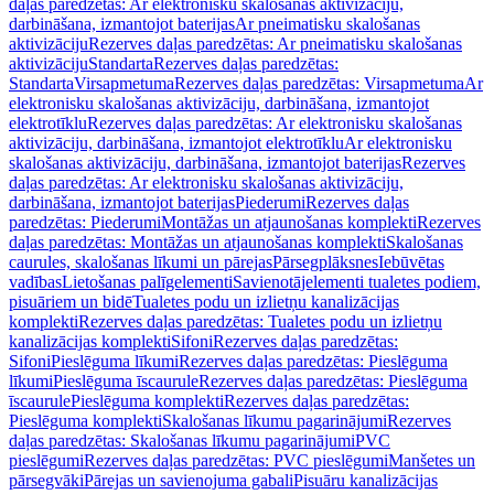
daļas paredzētas: Ar elektronisku skalošanas aktivizāciju,
darbināšana, izmantojot baterijas
Ar pneimatisku skalošanas
aktivizāciju
Rezerves daļas paredzētas: Ar pneimatisku skalošanas
aktivizāciju
Standarta
Rezerves daļas paredzētas:
Standarta
Virsapmetuma
Rezerves daļas paredzētas: Virsapmetuma
Ar
elektronisku skalošanas aktivizāciju, darbināšana, izmantojot
elektrotīklu
Rezerves daļas paredzētas: Ar elektronisku skalošanas
aktivizāciju, darbināšana, izmantojot elektrotīklu
Ar elektronisku
skalošanas aktivizāciju, darbināšana, izmantojot baterijas
Rezerves
daļas paredzētas: Ar elektronisku skalošanas aktivizāciju,
darbināšana, izmantojot baterijas
Piederumi
Rezerves daļas
paredzētas: Piederumi
Montāžas un atjaunošanas komplekti
Rezerves
daļas paredzētas: Montāžas un atjaunošanas komplekti
Skalošanas
caurules, skalošanas līkumi un pārejas
Pārsegplāksnes
Iebūvētas
vadības
Lietošanas palīgelementi
Savienotājelementi tualetes podiem,
pisuāriem un bidē
Tualetes podu un izlietņu kanalizācijas
komplekti
Rezerves daļas paredzētas: Tualetes podu un izlietņu
kanalizācijas komplekti
Sifoni
Rezerves daļas paredzētas:
Sifoni
Pieslēguma līkumi
Rezerves daļas paredzētas: Pieslēguma
līkumi
Pieslēguma īscaurule
Rezerves daļas paredzētas: Pieslēguma
īscaurule
Pieslēguma komplekti
Rezerves daļas paredzētas:
Pieslēguma komplekti
Skalošanas līkumu pagarinājumi
Rezerves
daļas paredzētas: Skalošanas līkumu pagarinājumi
PVC
pieslēgumi
Rezerves daļas paredzētas: PVC pieslēgumi
Manšetes un
pārsegvāki
Pārejas un savienojuma gabali
Pisuāru kanalizācijas