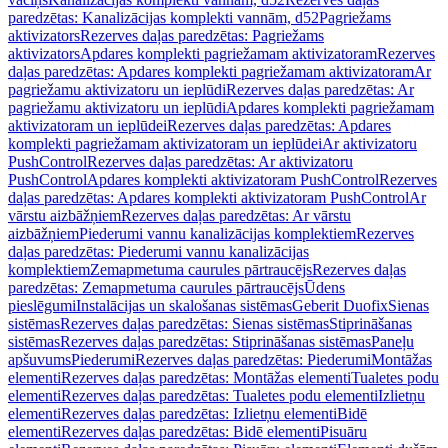
paredzētas: Kanalizācijas komplekti vannām, d52
Pagriežams
aktivizators
Rezerves daļas paredzētas: Pagriežams
aktivizators
Apdares komplekti pagriežamam aktivizatoram
Rezerves
daļas paredzētas: Apdares komplekti pagriežamam aktivizatoram
Ar
pagriežamu aktivizatoru un ieplūdi
Rezerves daļas paredzētas: Ar
pagriežamu aktivizatoru un ieplūdi
Apdares komplekti pagriežamam
aktivizatoram un ieplūdei
Rezerves daļas paredzētas: Apdares
komplekti pagriežamam aktivizatoram un ieplūdei
Ar aktivizatoru
PushControl
Rezerves daļas paredzētas: Ar aktivizatoru
PushControl
Apdares komplekti aktivizatoram PushControl
Rezerves
daļas paredzētas: Apdares komplekti aktivizatoram PushControl
Ar
vārstu aizbāžņiem
Rezerves daļas paredzētas: Ar vārstu
aizbāžņiem
Piederumi vannu kanalizācijas komplektiem
Rezerves
daļas paredzētas: Piederumi vannu kanalizācijas
komplektiem
Zemapmetuma caurules pārtraucējs
Rezerves daļas
paredzētas: Zemapmetuma caurules pārtraucējs
Ūdens
pieslēgumi
Instalācijas un skalošanas sistēmas
Geberit Duofix
Sienas
sistēmas
Rezerves daļas paredzētas: Sienas sistēmas
Stiprināšanas
sistēmas
Rezerves daļas paredzētas: Stiprināšanas sistēmas
Paneļu
apšuvums
Piederumi
Rezerves daļas paredzētas: Piederumi
Montāžas
elementi
Rezerves daļas paredzētas: Montāžas elementi
Tualetes podu
elementi
Rezerves daļas paredzētas: Tualetes podu elementi
Izlietņu
elementi
Rezerves daļas paredzētas: Izlietņu elementi
Bidē
elementi
Rezerves daļas paredzētas: Bidē elementi
Pisuāru