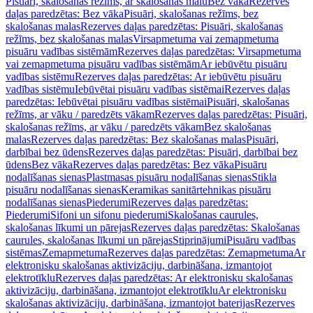
Pisuāri, skalošanas režīms, ar skalošanas malu
Bez vāka
Rezerves
daļas paredzētas: Bez vāka
Pisuāri, skalošanas režīms, bez
skalošanas malas
Rezerves daļas paredzētas: Pisuāri, skalošanas
režīms, bez skalošanas malas
Virsapmetuma vai zemapmetuma
pisuāru vadības sistēmām
Rezerves daļas paredzētas: Virsapmetuma
vai zemapmetuma pisuāru vadības sistēmām
Ar iebūvētu pisuāru
vadības sistēmu
Rezerves daļas paredzētas: Ar iebūvētu pisuāru
vadības sistēmu
Iebūvētai pisuāru vadības sistēmai
Rezerves daļas
paredzētas: Iebūvētai pisuāru vadības sistēmai
Pisuāri, skalošanas
režīms, ar vāku / paredzēts vākam
Rezerves daļas paredzētas: Pisuāri,
skalošanas režīms, ar vāku / paredzēts vākam
Bez skalošanas
malas
Rezerves daļas paredzētas: Bez skalošanas malas
Pisuāri,
darbībai bez ūdens
Rezerves daļas paredzētas: Pisuāri, darbībai bez
ūdens
Bez vāka
Rezerves daļas paredzētas: Bez vāka
Pisuāru
nodalīšanas sienas
Plastmasas pisuāru nodalīšanas sienas
Stikla
pisuāru nodalīšanas sienas
Keramikas sanitārtehnikas pisuāru
nodalīšanas sienas
Piederumi
Rezerves daļas paredzētas:
Piederumi
Sifoni un sifonu piederumi
Skalošanas caurules,
skalošanas līkumi un pārejas
Rezerves daļas paredzētas: Skalošanas
caurules, skalošanas līkumi un pārejas
Stiprinājumi
Pisuāru vadības
sistēmas
Zemapmetuma
Rezerves daļas paredzētas: Zemapmetuma
Ar
elektronisku skalošanas aktivizāciju, darbināšana, izmantojot
elektrotīklu
Rezerves daļas paredzētas: Ar elektronisku skalošanas
aktivizāciju, darbināšana, izmantojot elektrotīklu
Ar elektronisku
skalošanas aktivizāciju, darbināšana, izmantojot baterijas
Rezerves