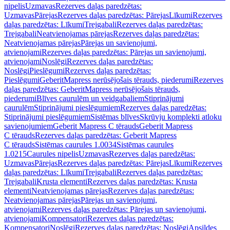
nipelis
Uzmavas
Rezerves daļas paredzētas:
Uzmavas
Pārejas
Rezerves daļas paredzētas: Pārejas
Līkumi
Rezerves
daļas paredzētas: Līkumi
Trejgabali
Rezerves daļas paredzētas:
Trejgabali
Neatvienojamas pārejas
Rezerves daļas paredzētas:
Neatvienojamas pārejas
Pārejas un savienojumi,
atvienojami
Rezerves daļas paredzētas: Pārejas un savienojumi,
atvienojami
Noslēgi
Rezerves daļas paredzētas:
Noslēgi
Pieslēgumi
Rezerves daļas paredzētas:
Pieslēgumi
GeberitMapress nerūsējošais tērauds, piederumi
Rezerves
daļas paredzētas: GeberitMapress nerūsējošais tērauds,
piederumi
Blīves caurulēm un veidgabaliem
Stiprinājumi
caurulēm
Stiprinājumi pieslēgumiem
Rezerves daļas paredzētas:
Stiprinājumi pieslēgumiem
Sistēmas blīves
Skrūvju komplekti atloku
savienojumiem
Geberit Mapress C tērauds
Geberit Mapress
C tērauds
Rezerves daļas paredzētas: Geberit Mapress
C tērauds
Sistēmas caurules 1.0034
Sistēmas caurules
1.0215
Caurules nipelis
Uzmavas
Rezerves daļas paredzētas:
Uzmavas
Pārejas
Rezerves daļas paredzētas: Pārejas
Līkumi
Rezerves
daļas paredzētas: Līkumi
Trejgabali
Rezerves daļas paredzētas:
Trejgabali
Krusta elementi
Rezerves daļas paredzētas: Krusta
elementi
Neatvienojamas pārejas
Rezerves daļas paredzētas:
Neatvienojamas pārejas
Pārejas un savienojumi,
atvienojami
Rezerves daļas paredzētas: Pārejas un savienojumi,
atvienojami
Kompensatori
Rezerves daļas paredzētas:
Kompensatori
Noslēgi
Rezerves daļas paredzētas: Noslēgi
Apsildes