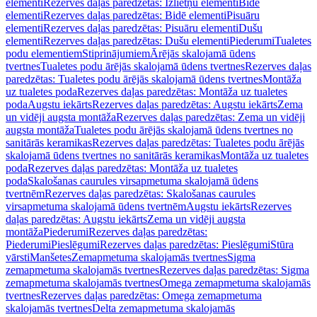
elementi
Rezerves daļas paredzētas: Izlietņu elementi
Bidē
elementi
Rezerves daļas paredzētas: Bidē elementi
Pisuāru
elementi
Rezerves daļas paredzētas: Pisuāru elementi
Dušu
elementi
Rezerves daļas paredzētas: Dušu elementi
Piederumi
Tualetes
podu elementiem
Stiprinājumiem
Ārējās skalojamā ūdens
tvertnes
Tualetes podu ārējās skalojamā ūdens tvertnes
Rezerves daļas
paredzētas: Tualetes podu ārējās skalojamā ūdens tvertnes
Montāža
uz tualetes poda
Rezerves daļas paredzētas: Montāža uz tualetes
poda
Augstu iekārts
Rezerves daļas paredzētas: Augstu iekārts
Zema
un vidēji augsta montāža
Rezerves daļas paredzētas: Zema un vidēji
augsta montāža
Tualetes podu ārējās skalojamā ūdens tvertnes no
sanitārās keramikas
Rezerves daļas paredzētas: Tualetes podu ārējās
skalojamā ūdens tvertnes no sanitārās keramikas
Montāža uz tualetes
poda
Rezerves daļas paredzētas: Montāža uz tualetes
poda
Skalošanas caurules virsapmetuma skalojamā ūdens
tvertnēm
Rezerves daļas paredzētas: Skalošanas caurules
virsapmetuma skalojamā ūdens tvertnēm
Augstu iekārts
Rezerves
daļas paredzētas: Augstu iekārts
Zema un vidēji augsta
montāža
Piederumi
Rezerves daļas paredzētas:
Piederumi
Pieslēgumi
Rezerves daļas paredzētas: Pieslēgumi
Stūra
vārsti
Manšetes
Zemapmetuma skalojamās tvertnes
Sigma
zemapmetuma skalojamās tvertnes
Rezerves daļas paredzētas: Sigma
zemapmetuma skalojamās tvertnes
Omega zemapmetuma skalojamās
tvertnes
Rezerves daļas paredzētas: Omega zemapmetuma
skalojamās tvertnes
Delta zemapmetuma skalojamās