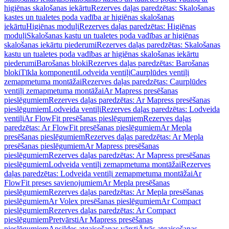
higiēnas skalošanas iekārtu
Rezerves daļas paredzētas: Skalošanas
kastes un tualetes poda vadība ar higiēnas skalošanas
iekārtu
Higiēnas moduļi
Rezerves daļas paredzētas: Higiēnas
moduļi
Skalošanas kastu un tualetes poda vadības ar higiēnas
skalošanas iekārtu piederumi
Rezerves daļas paredzētas: Skalošanas
kastu un tualetes poda vadības ar higiēnas skalošanas iekārtu
piederumi
Barošanas bloki
Rezerves daļas paredzētas: Barošanas
bloki
Tīkla komponenti
Lodveida ventiļi
Caurplūdes ventiļi
zemapmetuma montāžai
Rezerves daļas paredzētas: Caurplūdes
ventiļi zemapmetuma montāžai
Ar Mapress presēšanas
pieslēgumiem
Rezerves daļas paredzētas: Ar Mapress presēšanas
pieslēgumiem
Lodveida ventiļi
Rezerves daļas paredzētas: Lodveida
ventiļi
Ar FlowFit presēšanas pieslēgumiem
Rezerves daļas
paredzētas: Ar FlowFit presēšanas pieslēgumiem
Ar Mepla
presēšanas pieslēgumiem
Rezerves daļas paredzētas: Ar Mepla
presēšanas pieslēgumiem
Ar Mapress presēšanas
pieslēgumiem
Rezerves daļas paredzētas: Ar Mapress presēšanas
pieslēgumiem
Lodveida ventiļi zemapmetuma montāžai
Rezerves
daļas paredzētas: Lodveida ventiļi zemapmetuma montāžai
Ar
FlowFit preses savienojumiem
Ar Mepla presēšanas
pieslēgumiem
Rezerves daļas paredzētas: Ar Mepla presēšanas
pieslēgumiem
Ar Volex presēšanas pieslēgumiem
Ar Compact
pieslēgumiem
Rezerves daļas paredzētas: Ar Compact
pieslēgumiem
Pretvārsti
Ar Mapress presēšanas
pieslēgumiem
Apsildes atgaisošanas vārsti
Ātrās atgaisošanas