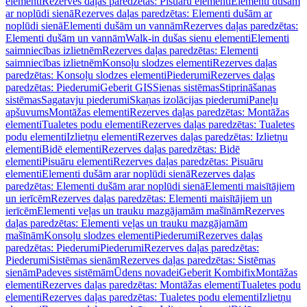
elementi
Rezerves daļas paredzētas: Pisuāru elementi
Elementi dušām
ar noplūdi sienā
Rezerves daļas paredzētas: Elementi dušām ar
noplūdi sienā
Elementi dušām un vannām
Rezerves daļas paredzētas:
Elementi dušām un vannām
Walk-in dušas sienu elementi
Elementi
saimniecības izlietnēm
Rezerves daļas paredzētas: Elementi
saimniecības izlietnēm
Konsoļu slodzes elementi
Rezerves daļas
paredzētas: Konsoļu slodzes elementi
Piederumi
Rezerves daļas
paredzētas: Piederumi
Geberit GIS
Sienas sistēmas
Stiprināšanas
sistēmas
Sagatavju piederumi
Skaņas izolācijas piederumi
Paneļu
apšuvums
Montāžas elementi
Rezerves daļas paredzētas: Montāžas
elementi
Tualetes podu elementi
Rezerves daļas paredzētas: Tualetes
podu elementi
Izlietņu elementi
Rezerves daļas paredzētas: Izlietņu
elementi
Bidē elementi
Rezerves daļas paredzētas: Bidē
elementi
Pisuāru elementi
Rezerves daļas paredzētas: Pisuāru
elementi
Elementi dušām arar noplūdi sienā
Rezerves daļas
paredzētas: Elementi dušām arar noplūdi sienā
Elementi maisītājiem
un ierīcēm
Rezerves daļas paredzētas: Elementi maisītājiem un
ierīcēm
Elementi veļas un trauku mazgājamām mašīnām
Rezerves
daļas paredzētas: Elementi veļas un trauku mazgājamām
mašīnām
Konsoļu slodzes elementi
Piederumi
Rezerves daļas
paredzētas: Piederumi
Piederumi
Rezerves daļas paredzētas:
Piederumi
Sistēmas sienām
Rezerves daļas paredzētas: Sistēmas
sienām
Padeves sistēmām
Ūdens novadei
Geberit Kombifix
Montāžas
elementi
Rezerves daļas paredzētas: Montāžas elementi
Tualetes podu
elementi
Rezerves daļas paredzētas: Tualetes podu elementi
Izlietņu