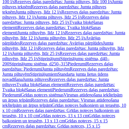
100 l/s
Rezerves daļas paredzētas: Jumta piltuves, līdz 100 l/s
Jumta
piltuves teknēm
Rezerves daļas paredzētas: Jumta piltuves
teknēm
Jumta piltuves, līdz 12 l/s
Rezerves daļas paredzētas: Jumta
piltuves, līdz 12 l/s
Jumta piltuves, līdz 25 l/s
Rezerves daļas
paredzētas: Jumta piltuves, līdz 25 l/s
Tvaika bloķēšanas
elementi
Rezerves daļas paredzētas: Tvaika bloķēšanas
elementi
Jumta piltuvēm, līdz 12 l/s
Rezerves daļas paredzētas: Jumta
piltuvēm, līdz 12 l/s
Jumta piltuvēm, līdz 25 l/s
Avārijas
pārplūdes
Rezerves daļas paredzētas: Avārijas pārplūdes
Jumta
piltuvēm, līdz 12 l/s
Rezerves daļas paredzētas: Jumta piltuvēm, līdz
12 l/s
Jumta piltuvēm, līdz 25 l/s
Rezerves daļas paredzētas: Jumta
piltuvēm, līdz 25 l/s
Stiprinājumi
Stiprinājumu sistēma, d40–
200
Stiprinājumu sistēma, d250–315
Piederumi
Rezerves daļas
paredzētas: Piederumi
Jumta piltuvēm
Rezerves daļas paredzētas:
Jumta piltuvēm
Stiprinājumiem
Standarta jumta lietus ūdens
novadīšana
Jumta piltuves
Rezerves daļas paredzētas: Jumta
piltuves
Tvaika bloķēšanas elementi
Rezerves daļas paredzētas:
Tvaika bloķēšanas elementi
Piederumi
Rezerves daļas paredzētas:
Piederumi
Grīdas noteces sistēmas
Virsmas atūdeņošana iekštelpām
un ārpus telpām
Rezerves daļas paredzētas: Virsmas atūdeņošana
iekštelpām un ārpus telpām
Grīdas noteces balkoniem un terasēm, 10
x 10 cm
Rezerves daļas paredzētas: Grīdas noteces balkoniem un
terasēm, 10 x 10 cm
Grīdas noteces, 13 x 13 cm
Grīdas noteces
balkoniem un terasēm, 13 x 13 cm
Grīdas noteces, 15 x 15
cm
Rezerves daļas paredzētas: Grīdas noteces, 15 x 15