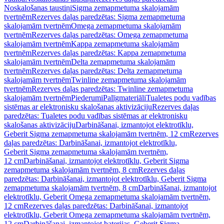
Noskalošanas taustiņi
Sigma zemapmetuma skalojamām
tvertnēm
Rezerves daļas paredzētas: Sigma zemapmetuma
skalojamām tvertnēm
Omega zemapmetuma skalojamām
tvertnēm
Rezerves daļas paredzētas: Omega zemapmetuma
skalojamām tvertnēm
Kappa zemapmetuma skalojamām
tvertnēm
Rezerves daļas paredzētas: Kappa zemapmetuma
skalojamām tvertnēm
Delta zemapmetuma skalojamām
tvertnēm
Rezerves daļas paredzētas: Delta zemapmetuma
skalojamām tvertnēm
Twinline zemapmetuma skalojamām
tvertnēm
Rezerves daļas paredzētas: Twinline zemapmetuma
skalojamām tvertnēm
Piederumi
Palīgmateriāli
Tualetes podu vadības
sistēmas ar elektronisku skalošanas aktivizāciju
Rezerves daļas
paredzētas: Tualetes podu vadības sistēmas ar elektronisku
skalošanas aktivizāciju
Darbināšanai, izmantojot elektrotīklu,
Geberit Sigma zemapmetuma skalojamām tvertnēm, 12 cm
Rezerves
daļas paredzētas: Darbināšanai, izmantojot elektrotīklu,
Geberit Sigma zemapmetuma skalojamām tvertnēm,
12 cm
Darbināšanai, izmantojot elektrotīklu, Geberit Sigma
zemapmetuma skalojamām tvertnēm, 8 cm
Rezerves daļas
paredzētas: Darbināšanai, izmantojot elektrotīklu, Geberit Sigma
zemapmetuma skalojamām tvertnēm, 8 cm
Darbināšanai, izmantojot
elektrotīklu, Geberit Omega zemapmetuma skalojamām tvertnēm,
12 cm
Rezerves daļas paredzētas: Darbināšanai, izmantojot
elektrotīklu, Geberit Omega zemapmetuma skalojamām tvertnēm,
12 cm
Darbināšanai, izmantojot baterijas, Geberit Sigma