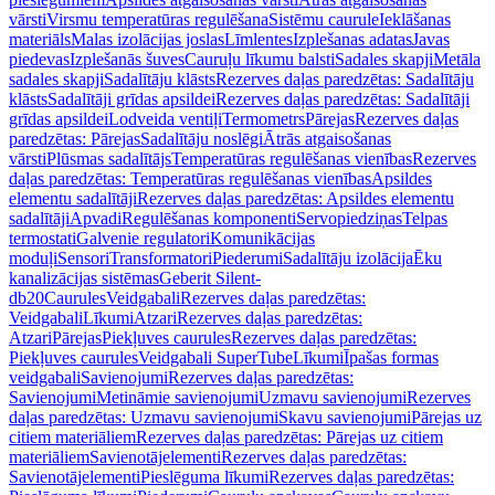
vārsti
Virsmu temperatūras regulēšana
Sistēmu caurule
Ieklāšanas
materiāls
Malas izolācijas joslas
Līmlentes
Izplešanas adatas
Javas
piedevas
Izplešanās šuves
Cauruļu līkumu balsti
Sadales skapji
Metāla
sadales skapji
Sadalītāju klāsts
Rezerves daļas paredzētas: Sadalītāju
klāsts
Sadalītāji grīdas apsildei
Rezerves daļas paredzētas: Sadalītāji
grīdas apsildei
Lodveida ventiļi
Termometrs
Pārejas
Rezerves daļas
paredzētas: Pārejas
Sadalītāju noslēgi
Ātrās atgaisošanas
vārsti
Plūsmas sadalītājs
Temperatūras regulēšanas vienības
Rezerves
daļas paredzētas: Temperatūras regulēšanas vienības
Apsildes
elementu sadalītāji
Rezerves daļas paredzētas: Apsildes elementu
sadalītāji
Apvadi
Regulēšanas komponenti
Servopiedziņas
Telpas
termostati
Galvenie regulatori
Komunikācijas
moduļi
Sensori
Transformatori
Piederumi
Sadalītāju izolācija
Ēku
kanalizācijas sistēmas
Geberit Silent-
db20
Caurules
Veidgabali
Rezerves daļas paredzētas:
Veidgabali
Līkumi
Atzari
Rezerves daļas paredzētas:
Atzari
Pārejas
Piekļuves caurules
Rezerves daļas paredzētas:
Piekļuves caurules
Veidgabali SuperTube
Līkumi
Īpašas formas
veidgabali
Savienojumi
Rezerves daļas paredzētas:
Savienojumi
Metināmie savienojumi
Uzmavu savienojumi
Rezerves
daļas paredzētas: Uzmavu savienojumi
Skavu savienojumi
Pārejas uz
citiem materiāliem
Rezerves daļas paredzētas: Pārejas uz citiem
materiāliem
Savienotājelementi
Rezerves daļas paredzētas:
Savienotājelementi
Pieslēguma līkumi
Rezerves daļas paredzētas: