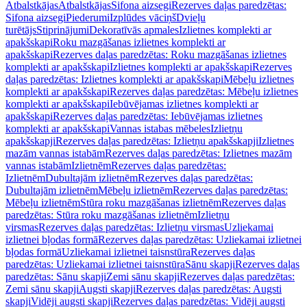
Atbalstkājas
Atbalstkājas
Sifona aizsegi
Rezerves daļas paredzētas:
Sifona aizsegi
Piederumi
Izplūdes vāciņš
Dvieļu
turētājs
Stiprinājumi
Dekoratīvās apmales
Izlietnes komplekti ar
apakšskapi
Roku mazgāšanas izlietnes komplekti ar
apakšskapi
Rezerves daļas paredzētas: Roku mazgāšanas izlietnes
komplekti ar apakšskapi
Izlietnes komplekti ar apakšskapi
Rezerves
daļas paredzētas: Izlietnes komplekti ar apakšskapi
Mēbeļu izlietnes
komplekti ar apakšskapi
Rezerves daļas paredzētas: Mēbeļu izlietnes
komplekti ar apakšskapi
Iebūvējamas izlietnes komplekti ar
apakšskapi
Rezerves daļas paredzētas: Iebūvējamas izlietnes
komplekti ar apakšskapi
Vannas istabas mēbeles
Izlietņu
apakšskapji
Rezerves daļas paredzētas: Izlietņu apakšskapji
Izlietnes
mazām vannas istabām
Rezerves daļas paredzētas: Izlietnes mazām
vannas istabām
Izlietnēm
Rezerves daļas paredzētas:
Izlietnēm
Dubultajām izlietnēm
Rezerves daļas paredzētas:
Dubultajām izlietnēm
Mēbeļu izlietnēm
Rezerves daļas paredzētas:
Mēbeļu izlietnēm
Stūra roku mazgāšanas izlietnēm
Rezerves daļas
paredzētas: Stūra roku mazgāšanas izlietnēm
Izlietņu
virsmas
Rezerves daļas paredzētas: Izlietņu virsmas
Uzliekamai
izlietnei bļodas formā
Rezerves daļas paredzētas: Uzliekamai izlietnei
bļodas formā
Uzliekamai izlietnei taisnstūra
Rezerves daļas
paredzētas: Uzliekamai izlietnei taisnstūra
Sānu skapji
Rezerves daļas
paredzētas: Sānu skapji
Zemi sānu skapji
Rezerves daļas paredzētas:
Zemi sānu skapji
Augsti skapji
Rezerves daļas paredzētas: Augsti
skapji
Vidēji augsti skapji
Rezerves daļas paredzētas: Vidēji augsti