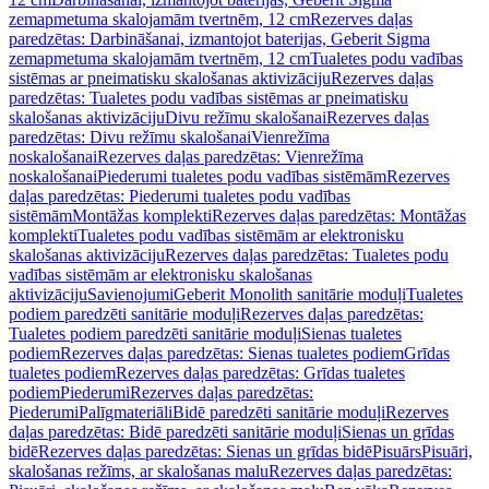
zemapmetuma skalojamām tvertnēm, 12 cm
Rezerves daļas
paredzētas: Darbināšanai, izmantojot baterijas, Geberit Sigma
zemapmetuma skalojamām tvertnēm, 12 cm
Tualetes podu vadības
sistēmas ar pneimatisku skalošanas aktivizāciju
Rezerves daļas
paredzētas: Tualetes podu vadības sistēmas ar pneimatisku
skalošanas aktivizāciju
Divu režīmu skalošanai
Rezerves daļas
paredzētas: Divu režīmu skalošanai
Vienrežīma
noskalošanai
Rezerves daļas paredzētas: Vienrežīma
noskalošanai
Piederumi tualetes podu vadības sistēmām
Rezerves
daļas paredzētas: Piederumi tualetes podu vadības
sistēmām
Montāžas komplekti
Rezerves daļas paredzētas: Montāžas
komplekti
Tualetes podu vadības sistēmām ar elektronisku
skalošanas aktivizāciju
Rezerves daļas paredzētas: Tualetes podu
vadības sistēmām ar elektronisku skalošanas
aktivizāciju
Savienojumi
Geberit Monolith sanitārie moduļi
Tualetes
podiem paredzēti sanitārie moduļi
Rezerves daļas paredzētas:
Tualetes podiem paredzēti sanitārie moduļi
Sienas tualetes
podiem
Rezerves daļas paredzētas: Sienas tualetes podiem
Grīdas
tualetes podiem
Rezerves daļas paredzētas: Grīdas tualetes
podiem
Piederumi
Rezerves daļas paredzētas:
Piederumi
Palīgmateriāli
Bidē paredzēti sanitārie moduļi
Rezerves
daļas paredzētas: Bidē paredzēti sanitārie moduļi
Sienas un grīdas
bidē
Rezerves daļas paredzētas: Sienas un grīdas bidē
Pisuārs
Pisuāri,
skalošanas režīms, ar skalošanas malu
Rezerves daļas paredzētas: