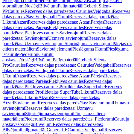
Pieslēguma līkumi
Piederumi
Cauruļu apskavas
Cauruļu apskavu
stiprinājumi
Noslēgi
Blīvējumi
Palīgmateriāli
Geberit Silent-
PP
Caurules
Rezerves daļas paredzētas: Caurules
Veidgabali
Rezerves
daļas paredzētas: Veidgabali
Līkumi
Rezerves daļas paredzētas:
Līkumi
Atzari
Rezerves daļas paredzētas: Atzari
Pārejas
Rezerves
daļas paredzētas: Pārejas
Piekļuves caurules
Rezerves daļas
paredzētas: Piekļuves caurules
Savienojumi
Rezerves daļas
paredzētas: Savienojumi
Uzmavu savienojumi
Rezerves daļas
paredzētas: Uzmavu savienojumi
Stiprinājuma savienojumi
Pārejas uz
citiem materiāliem
Savienotājelementi
Pieslēguma līkumi
Pieslēguma
īscaurule
Piederumi
Cauruļu
apskavas
Noslēgi
Blīvējumi
Palīgmateriāli
Geberit Silent-
Pro
Caurules
Rezerves daļas paredzētas: Caurules
Veidgabali
Rezerves
daļas paredzētas: Veidgabali
Līkumi
Rezerves daļas paredzētas:
Līkumi
Atzari
Rezerves daļas paredzētas: Atzari
Pārejas
Rezerves
daļas paredzētas: Pārejas
Piekļuves caurules
Rezerves daļas
paredzētas: Piekļuves caurules
Profildetaļas SuperTube
Rezerves
daļas paredzētas: Profildetaļas SuperTube
Līkumi
Rezerves daļas
paredzētas: Līkumi
Atzari
Rezerves daļas paredzētas:
Atzari
Savienojumi
Rezerves daļas paredzētas: Savienojumi
Uzmavu
savienojumi
Rezerves daļas paredzētas: Uzmavu
savienojumi
Stiprinājuma savienojumi
Pārejas uz citiem
materiāliem
Piederumi
Rezerves daļas paredzētas: Piederumi
Cauruļu
apskavas
Noslēgi
Blīvējumi
Rezerves daļas paredzētas:
Blīvējumi
Palīgmateriāli
Geberit PE
Caurules
Veidgabali
Rezerves