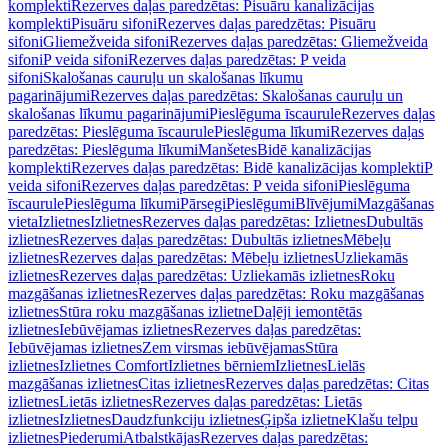
komplekti
Rezerves daļas paredzētas: Pisuāru kanalizācijas
komplekti
Pisuāru sifoni
Rezerves daļas paredzētas: Pisuāru
sifoni
Gliemežveida sifoni
Rezerves daļas paredzētas: Gliemežveida
sifoni
P veida sifoni
Rezerves daļas paredzētas: P veida
sifoni
Skalošanas cauruļu un skalošanas līkumu
pagarinājumi
Rezerves daļas paredzētas: Skalošanas cauruļu un
skalošanas līkumu pagarinājumi
Pieslēguma īscaurule
Rezerves daļas
paredzētas: Pieslēguma īscaurule
Pieslēguma līkumi
Rezerves daļas
paredzētas: Pieslēguma līkumi
Manšetes
Bidē kanalizācijas
komplekti
Rezerves daļas paredzētas: Bidē kanalizācijas komplekti
P
veida sifoni
Rezerves daļas paredzētas: P veida sifoni
Pieslēguma
īscaurule
Pieslēguma līkumi
Pārsegi
Pieslēgumi
Blīvējumi
Mazgāšanas
vieta
Izlietnes
Izlietnes
Rezerves daļas paredzētas: Izlietnes
Dubultās
izlietnes
Rezerves daļas paredzētas: Dubultās izlietnes
Mēbeļu
izlietnes
Rezerves daļas paredzētas: Mēbeļu izlietnes
Uzliekamās
izlietnes
Rezerves daļas paredzētas: Uzliekamās izlietnes
Roku
mazgāšanas izlietnes
Rezerves daļas paredzētas: Roku mazgāšanas
izlietnes
Stūra roku mazgāšanas izlietne
Daļēji iemontētās
izlietnes
Iebūvējamas izlietnes
Rezerves daļas paredzētas:
Iebūvējamas izlietnes
Zem virsmas iebūvējamas
Stūra
izlietnes
Izlietnes Comfort
Izlietnes bērniem
Izlietnes
Lielās
mazgāšanas izlietnes
Citas izlietnes
Rezerves daļas paredzētas: Citas
izlietnes
Lietās izlietnes
Rezerves daļas paredzētas: Lietās
izlietnes
Izlietnes
Daudzfunkciju izlietnes
Ģipša izlietne
Klašu telpu
izlietnes
Piederumi
Atbalstkājas
Rezerves daļas paredzētas: