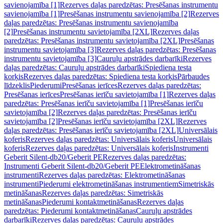
savienojamība [1]
Rezerves daļas paredzētas: Presēšanas instrumentu
savienojamība [1]
Presēšanas instrumentu savienojamība [2]
Rezerves
daļas paredzētas: Presēšanas instrumentu savienojamība
[2]
Presēšanas instrumentu savietojamība [2XL]
Rezerves daļas
paredzētas: Presēšanas instrumentu savietojamība [2XL]
Presēšanas
instrumentu savietojamība [3]
Rezerves daļas paredzētas: Presēšanas
instrumentu savietojamība [3]
Cauruļu apstrādes darbarīki
Rezerves
daļas paredzētas: Cauruļu apstrādes darbarīki
Spiediena testa
korķis
Rezerves daļas paredzētas: Spiediena testa korķis
Pārbaudes
līdzeklis
Piederumi
Presēšanas ierīces
Rezerves daļas paredzētas:
Presēšanas ierīces
Presēšanas ierīču savietojamība [1]
Rezerves daļas
paredzētas: Presēšanas ierīču savietojamība [1]
Presēšanas ierīču
savietojamība [2]
Rezerves daļas paredzētas: Presēšanas ierīču
savietojamība [2]
Presēšanas ierīču savietojamība [2XL]
Rezerves
daļas paredzētas: Presēšanas ierīču savietojamība [2XL]
Universālais
koferis
Rezerves daļas paredzētas: Universālais koferis
Universālais
koferis
Rezerves daļas paredzētas: Universālais koferis
Instrumenti
Geberit Silent-db20/Geberit PE
Rezerves daļas paredzētas:
Instrumenti Geberit Silent-db20/Geberit PE
Elektrometināšanas
instrumenti
Rezerves daļas paredzētas: Elektrometināšanas
instrumenti
Piederumi elektrometināšanas instrumentiem
Simetriskās
metināšanas
Rezerves daļas paredzētas: Simetriskās
metināšanas
Piederumi kontaktmetināšanas
Rezerves daļas
paredzētas: Piederumi kontaktmetināšanas
Cauruļu apstrādes
darbarīki
Rezerves daļas paredzētas: Cauruļu apstrādes