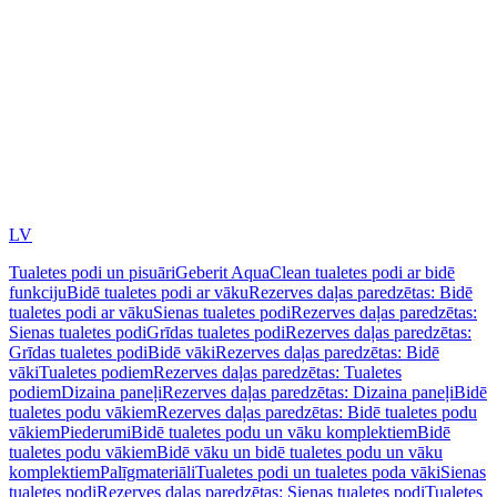
LV
Tualetes podi un pisuāri
Geberit AquaClean tualetes podi ar bidē
funkciju
Bidē tualetes podi ar vāku
Rezerves daļas paredzētas: Bidē
tualetes podi ar vāku
Sienas tualetes podi
Rezerves daļas paredzētas:
Sienas tualetes podi
Grīdas tualetes podi
Rezerves daļas paredzētas:
Grīdas tualetes podi
Bidē vāki
Rezerves daļas paredzētas: Bidē
vāki
Tualetes podiem
Rezerves daļas paredzētas: Tualetes
podiem
Dizaina paneļi
Rezerves daļas paredzētas: Dizaina paneļi
Bidē
tualetes podu vākiem
Rezerves daļas paredzētas: Bidē tualetes podu
vākiem
Piederumi
Bidē tualetes podu un vāku komplektiem
Bidē
tualetes podu vākiem
Bidē vāku un bidē tualetes podu un vāku
komplektiem
Palīgmateriāli
Tualetes podi un tualetes poda vāki
Sienas
tualetes podi
Rezerves daļas paredzētas: Sienas tualetes podi
Tualetes