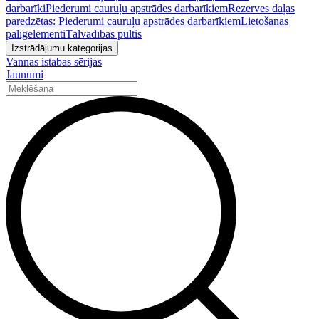
darbarīki
Piederumi cauruļu apstrādes darbarīkiem
Rezerves daļas
paredzētas: Piederumi cauruļu apstrādes darbarīkiem
Lietošanas
palīgelementi
Tālvadības pultis
Izstrādājumu kategorijas
Vannas istabas sērijas
Jaunumi