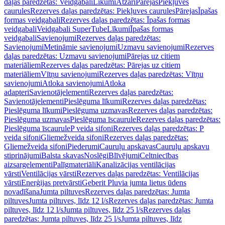
daļas paredzētas: Veidgabali
Līkumi
Atzari
Pārejas
Piekļuves
caurules
Rezerves daļas paredzētas: Piekļuves caurules
Pārejas
Īpašas
formas veidgabali
Rezerves daļas paredzētas: Īpašas formas
veidgabali
Veidgabali SuperTube
Līkumi
Īpašas formas
veidgabali
Savienojumi
Rezerves daļas paredzētas:
Savienojumi
Metināmie savienojumi
Uzmavu savienojumi
Rezerves
daļas paredzētas: Uzmavu savienojumi
Pārejas uz citiem
materiāliem
Rezerves daļas paredzētas: Pārejas uz citiem
materiāliem
Vītņu savienojumi
Rezerves daļas paredzētas: Vītņu
savienojumi
Atloka savienojumi
Atloka
adapteri
Savienotājelementi
Rezerves daļas paredzētas:
Savienotājelementi
Pieslēguma līkumi
Rezerves daļas paredzētas:
Pieslēguma līkumi
Pieslēguma uzmavas
Rezerves daļas paredzētas:
Pieslēguma uzmavas
Pieslēguma īscaurule
Rezerves daļas paredzētas:
Pieslēguma īscaurule
P veida sifoni
Rezerves daļas paredzētas: P
veida sifoni
Gliemežveida sifoni
Rezerves daļas paredzētas:
Gliemežveida sifoni
Piederumi
Cauruļu apskavas
Cauruļu apskavu
stiprinājumi
Balsta skavas
Noslēgi
Blīvējumi
Celtniecības
aizsargelementi
Palīgmateriāli
Kanalizācijas ventilācijas
vārsti
Ventilācijas vārsti
Rezerves daļas paredzētas: Ventilācijas
vārsti
Enerģijas pretvārsti
Geberit Pluvia jumta lietus ūdens
novadīšana
Jumta piltuves
Rezerves daļas paredzētas: Jumta
piltuves
Jumta piltuves, līdz 12 l/s
Rezerves daļas paredzētas: Jumta
piltuves, līdz 12 l/s
Jumta piltuves, līdz 25 l/s
Rezerves daļas
paredzētas: Jumta piltuves, līdz 25 l/s
Jumta piltuves, līdz