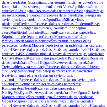
daļas paredzētas: Stiprinājumi pieslēgumiem
Sistēmas blīves
Skrūvju
komplekti atloku savienojumiem
Geberit Volex
Apsildes sistēmu
caurules SL
Veidgabali
Rezerves daļas paredzētas: Veidgabali
Pārejas
un savienojumi, atvienojami
Rezerves daļas paredzētas: Pārejas un
savienojumi, atvienojami
Pieslēgumi
Sadalītājs ar vītnes
pieslēgumu
Piederumi
Rezerves daļas paredzētas: Piederumi
Blīves
caurulēm un veidgabaliem
Pārsegi caurulēm
Stiprinājumi
caurulēm
Stiprinājumi pieslēgumiem
Rezerves daļas paredzētas:
Stiprinājumi pieslēgumiem
Geberit Mapress nerūsējošais
tērauds
Geberit Mapress nerūsējošais tērauds
Rezerves daļas
paredzētas: Geberit Mapress nerūsējošais tērauds
Sistēmas caurules
1.4401
Rezerves daļas paredzētas: Sistēmas caurules 1.4401
Sistēmas
caurules 1.4521
Caurules nipelis
Uzmavas
Rezerves daļas paredzētas:
Uzmavas
Pārejas
Rezerves daļas paredzētas: Pārejas
Līkumi
Rezerves
daļas paredzētas: Līkumi
Trejgabali
Rezerves daļas paredzētas:
Trejgabali
Iebūvēta cirkulācija
Rezerves daļas paredzētas: Iebūvēta
cirkulācija
Neatvienojamas pārejas
Rezerves daļas paredzētas:
Neatvienojamas pārejas
Pārejas un savienojumi,
atvienojami
Rezerves daļas paredzētas: Pārejas un savienojumi,
atvienojami
Kompensatori
Rezerves daļas paredzētas:
Kompensatori
Noslēgi
Rezerves daļas paredzētas:
Noslēgi
Pieslēgumi
Rezerves daļas paredzētas: Pieslēgumi
Geberit
Mapress nerūsējošais tērauds, gāze
Rezerves daļas paredzētas:
Geberit Mapress nerūsējošais tērauds, gāze
Sistēmas caurules
1.4401
Rezerves daļas paredzētas: Sistēmas caurules 1.4401
Caurules