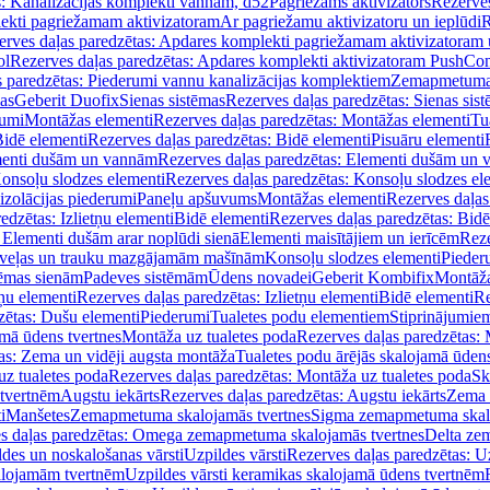
s: Kanalizācijas komplekti vannām, d52
Pagriežams aktivizators
Rezerves
lekti pagriežamam aktivizatoram
Ar pagriežamu aktivizatoru un ieplūdi
R
erves daļas paredzētas: Apdares komplekti pagriežamam aktivizatoram 
ol
Rezerves daļas paredzētas: Apdares komplekti aktivizatoram PushCon
s paredzētas: Piederumi vannu kanalizācijas komplektiem
Zemapmetuma c
mas
Geberit Duofix
Sienas sistēmas
Rezerves daļas paredzētas: Sienas sis
rumi
Montāžas elementi
Rezerves daļas paredzētas: Montāžas elementi
Tu
idē elementi
Rezerves daļas paredzētas: Bidē elementi
Pisuāru elementi
enti dušām un vannām
Rezerves daļas paredzētas: Elementi dušām un
onsoļu slodzes elementi
Rezerves daļas paredzētas: Konsoļu slodzes el
izolācijas piederumi
Paneļu apšuvums
Montāžas elementi
Rezerves daļas
edzētas: Izlietņu elementi
Bidē elementi
Rezerves daļas paredzētas: Bidē
 Elementi dušām arar noplūdi sienā
Elementi maisītājiem un ierīcēm
Reze
i veļas un trauku mazgājamām mašīnām
Konsoļu slodzes elementi
Pieder
tēmas sienām
Padeves sistēmām
Ūdens novadei
Geberit Kombifix
Montāža
tņu elementi
Rezerves daļas paredzētas: Izlietņu elementi
Bidē elementi
Re
zētas: Dušu elementi
Piederumi
Tualetes podu elementiem
Stiprinājumie
amā ūdens tvertnes
Montāža uz tualetes poda
Rezerves daļas paredzētas: 
as: Zema un vidēji augsta montāža
Tualetes podu ārējās skalojamā ūdens
z tualetes poda
Rezerves daļas paredzētas: Montāža uz tualetes poda
Sk
 tvertnēm
Augstu iekārts
Rezerves daļas paredzētas: Augstu iekārts
Zema 
i
Manšetes
Zemapmetuma skalojamās tvertnes
Sigma zemapmetuma skalo
s daļas paredzētas: Omega zemapmetuma skalojamās tvertnes
Delta ze
des un noskalošanas vārsti
Uzpildes vārsti
Rezerves daļas paredzētas: Uz
alojamām tvertnēm
Uzpildes vārsti keramikas skalojamā ūdens tvertnēm