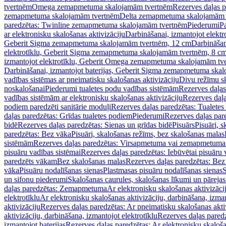
tvertnēm
Omega zemapmetuma skalojamām tvertnēm
Rezerves daļas 
zemapmetuma skalojamām tvertnēm
Delta zemapmetuma skalojamām 
paredzētas: Twinline zemapmetuma skalojamām tvertnēm
Piederumi
Pa
ar elektronisku skalošanas aktivizāciju
Darbināšanai, izmantojot elek
Geberit Sigma zemapmetuma skalojamām tvertnēm, 12 cm
Darbināšan
elektrotīklu, Geberit Sigma zemapmetuma skalojamām tvertnēm, 8 c
izmantojot elektrotīklu, Geberit Omega zemapmetuma skalojamām tv
Darbināšanai, izmantojot baterijas, Geberit Sigma zemapmetuma ska
vadības sistēmas ar pneimatisku skalošanas aktivizāciju
Divu režīmu s
noskalošanai
Piederumi tualetes podu vadības sistēmām
Rezerves daļas
vadības sistēmām ar elektronisku skalošanas aktivizāciju
Rezerves daļa
podiem paredzēti sanitārie moduļi
Rezerves daļas paredzētas: Tualetes
daļas paredzētas: Grīdas tualetes podiem
Piederumi
Rezerves daļas par
bidē
Rezerves daļas paredzētas: Sienas un grīdas bidē
Pisuārs
Pisuāri, 
paredzētas: Bez vāka
Pisuāri, skalošanas režīms, bez skalošanas malas
sistēmām
Rezerves daļas paredzētas: Virsapmetuma vai zemapmetuma 
pisuāru vadības sistēmai
Rezerves daļas paredzētas: Iebūvētai pisuāru 
paredzēts vākam
Bez skalošanas malas
Rezerves daļas paredzētas: Bez
vāka
Pisuāru nodalīšanas sienas
Plastmasas pisuāru nodalīšanas sienas
S
un sifonu piederumi
Skalošanas caurules, skalošanas līkumi un pārejas
daļas paredzētas: Zemapmetuma
Ar elektronisku skalošanas aktivizācij
elektrotīklu
Ar elektronisku skalošanas aktivizāciju, darbināšana, izman
aktivizāciju
Rezerves daļas paredzētas: Ar pneimatisku skalošanas akti
aktivizāciju, darbināšana, izmantojot elektrotīklu
Rezerves daļas paredz
izmantojot baterijas
Rezerves daļas paredzētas: Ar elektronisku skalošan