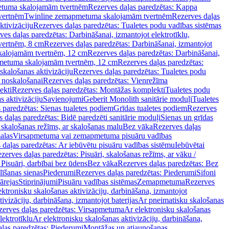
tuma skalojamām tvertnēm
Rezerves daļas paredzētas: Kappa
vertnēm
Twinline zemapmetuma skalojamām tvertnēm
Rezerves daļas
ktivizāciju
Rezerves daļas paredzētas: Tualetes podu vadības sistēmas
ves daļas paredzētas: Darbināšanai, izmantojot elektrotīklu,
vertnēm, 8 cm
Rezerves daļas paredzētas: Darbināšanai, izmantojot
skalojamām tvertnēm, 12 cm
Rezerves daļas paredzētas: Darbināšanai,
apmetuma skalojamām tvertnēm, 12 cm
Rezerves daļas paredzētas:
skalošanas aktivizāciju
Rezerves daļas paredzētas: Tualetes podu
 noskalošanai
Rezerves daļas paredzētas: Vienrežīma
ekti
Rezerves daļas paredzētas: Montāžas komplekti
Tualetes podu
s aktivizāciju
Savienojumi
Geberit Monolith sanitārie moduļi
Tualetes
 paredzētas: Sienas tualetes podiem
Grīdas tualetes podiem
Rezerves
 daļas paredzētas: Bidē paredzēti sanitārie moduļi
Sienas un grīdas
, skalošanas režīms, ar skalošanas malu
Bez vāka
Rezerves daļas
alas
Virsapmetuma vai zemapmetuma pisuāru vadības
 daļas paredzētas: Ar iebūvētu pisuāru vadības sistēmu
Iebūvētai
zerves daļas paredzētas: Pisuāri, skalošanas režīms, ar vāku /
 Pisuāri, darbībai bez ūdens
Bez vāka
Rezerves daļas paredzētas: Bez
līšanas sienas
Piederumi
Rezerves daļas paredzētas: Piederumi
Sifoni
ārejas
Stiprinājumi
Pisuāru vadības sistēmas
Zemapmetuma
Rezerves
ektronisku skalošanas aktivizāciju, darbināšana, izmantojot
ivizāciju, darbināšana, izmantojot baterijas
Ar pneimatisku skalošanas
zerves daļas paredzētas: Virsapmetuma
Ar elektronisku skalošanas
lektrotīklu
Ar elektronisku skalošanas aktivizāciju, darbināšana,
ļas paredzētas: Piederumi
Montāžas un atjaunošanas