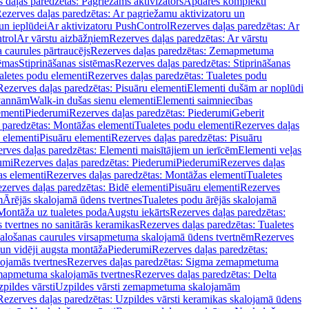
 daļas paredzētas: Pagriežams aktivizators
Apdares komplekti
ezerves daļas paredzētas: Ar pagriežamu aktivizatoru un
un ieplūdei
Ar aktivizatoru PushControl
Rezerves daļas paredzētas: Ar
trol
Ar vārstu aizbāžņiem
Rezerves daļas paredzētas: Ar vārstu
aurules pārtraucējs
Rezerves daļas paredzētas: Zemapmetuma
tēmas
Stiprināšanas sistēmas
Rezerves daļas paredzētas: Stiprināšanas
aletes podu elementi
Rezerves daļas paredzētas: Tualetes podu
Rezerves daļas paredzētas: Pisuāru elementi
Elementi dušām ar noplūdi
 vannām
Walk-in dušas sienu elementi
Elementi saimniecības
ementi
Piederumi
Rezerves daļas paredzētas: Piederumi
Geberit
 paredzētas: Montāžas elementi
Tualetes podu elementi
Rezerves daļas
 elementi
Pisuāru elementi
Rezerves daļas paredzētas: Pisuāru
rves daļas paredzētas: Elementi maisītājiem un ierīcēm
Elementi veļas
umi
Rezerves daļas paredzētas: Piederumi
Piederumi
Rezerves daļas
s elementi
Rezerves daļas paredzētas: Montāžas elementi
Tualetes
zerves daļas paredzētas: Bidē elementi
Pisuāru elementi
Rezerves
m
Ārējās skalojamā ūdens tvertnes
Tualetes podu ārējās skalojamā
Montāža uz tualetes poda
Augstu iekārts
Rezerves daļas paredzētas:
 tvertnes no sanitārās keramikas
Rezerves daļas paredzētas: Tualetes
alošanas caurules virsapmetuma skalojamā ūdens tvertnēm
Rezerves
un vidēji augsta montāža
Piederumi
Rezerves daļas paredzētas:
jamās tvertnes
Rezerves daļas paredzētas: Sigma zemapmetuma
mapmetuma skalojamās tvertnes
Rezerves daļas paredzētas: Delta
pildes vārsti
Uzpildes vārsti zemapmetuma skalojamām
Rezerves daļas paredzētas: Uzpildes vārsti keramikas skalojamā ūdens