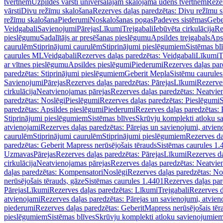
tvertnēm
Uzpildes vārsti universālajām skalojamā ūdens tvertnēm
Rezer
vārsti
Divu režīmu skalošana
Rezerves daļas paredzētas: Divu režīmu 
režīmu skalošana
Piederumi
Noskalošanas pogas
Padeves sistēmas
Gebe
Veidgabali
Savienojumi
Pārejas
Līkumi
Trejgabali
Iebūvēta cirkulācija
Re
pieslēgumu
Sadalītājs ar presēšanas pieslēgumu
Apsildes trejgabals
Apsi
caurulēm
Stiprinājumi caurulēm
Stiprinājumi pieslēgumiem
Sistēmas bl
caurules ML
Veidgabali
Rezerves daļas paredzētas: Veidgabali
Līkumi
T
ar vītnes pieslēgumu
Apsildes pieslēgumi
Piederumi
Rezerves daļas par
paredzētas: Stiprinājumi pieslēgumiem
Geberit Mepla
Sistēmu caurule
Savienojumi
Pārejas
Rezerves daļas paredzētas: Pārejas
Līkumi
Rezerves
cirkulācija
Neatvienojamas pārejas
Rezerves daļas paredzētas: Neatvie
paredzētas: Noslēgi
Pieslēgumi
Rezerves daļas paredzētas: Pieslēgumi
S
paredzētas: Apsildes pieslēgumi
Piederumi
Rezerves daļas paredzētas:
Stiprinājumi pieslēgumiem
Sistēmas blīves
Skrūvju komplekti atloku 
atvienojami
Rezerves daļas paredzētas: Pārejas un savienojumi, atvien
caurulēm
Stiprinājumi caurulēm
Stiprinājumi pieslēgumiem
Rezerves da
paredzētas: Geberit Mapress nerūsējošais tērauds
Sistēmas caurules 1.
Uzmavas
Pārejas
Rezerves daļas paredzētas: Pārejas
Līkumi
Rezerves da
cirkulācija
Neatvienojamas pārejas
Rezerves daļas paredzētas: Neatvie
daļas paredzētas: Kompensatori
Noslēgi
Rezerves daļas paredzētas: No
nerūsējošais tērauds, gāze
Sistēmas caurules 1.4401
Rezerves daļas par
Pārejas
Līkumi
Rezerves daļas paredzētas: Līkumi
Trejgabali
Rezerves d
atvienojami
Rezerves daļas paredzētas: Pārejas un savienojumi, atvien
piederumi
Rezerves daļas paredzētas: GeberitMapress nerūsējošais tēr
pieslēgumiem
Sistēmas blīves
Skrūvju komplekti atloku savienojumie