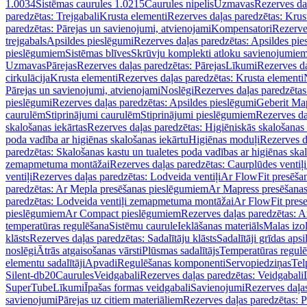
1.0034
Sistēmas caurules 1.0215
Caurules nipelis
Uzmavas
Rezerves da
paredzētas: Trejgabali
Krusta elementi
Rezerves daļas paredzētas: Krus
paredzētas: Pārejas un savienojumi, atvienojami
Kompensatori
Rezerve
trejgabals
Apsildes pieslēgumi
Rezerves daļas paredzētas: Apsildes pie
pieslēgumiem
Sistēmas blīves
Skrūvju komplekti atloku savienojumie
Uzmavas
Pārejas
Rezerves daļas paredzētas: Pārejas
Līkumi
Rezerves da
cirkulācija
Krusta elementi
Rezerves daļas paredzētas: Krusta elementi
Pārejas un savienojumi, atvienojami
Noslēgi
Rezerves daļas paredzētas
pieslēgumi
Rezerves daļas paredzētas: Apsildes pieslēgumi
Geberit Map
caurulēm
Stiprinājumi caurulēm
Stiprinājumi pieslēgumiem
Rezerves da
skalošanas iekārtas
Rezerves daļas paredzētas: Higiēniskās skalošanas 
poda vadība ar higiēnas skalošanas iekārtu
Higiēnas moduļi
Rezerves d
paredzētas: Skalošanas kastu un tualetes poda vadības ar higiēnas ska
zemapmetuma montāžai
Rezerves daļas paredzētas: Caurplūdes vent
ventiļi
Rezerves daļas paredzētas: Lodveida ventiļi
Ar FlowFit presēša
paredzētas: Ar Mepla presēšanas pieslēgumiem
Ar Mapress presēšana
paredzētas: Lodveida ventiļi zemapmetuma montāžai
Ar FlowFit pres
pieslēgumiem
Ar Compact pieslēgumiem
Rezerves daļas paredzētas: 
temperatūras regulēšana
Sistēmu caurule
Ieklāšanas materiāls
Malas izol
klāsts
Rezerves daļas paredzētas: Sadalītāju klāsts
Sadalītāji grīdas apsi
noslēgi
Ātrās atgaisošanas vārsti
Plūsmas sadalītājs
Temperatūras regulē
elementu sadalītāji
Apvadi
Regulēšanas komponenti
Servopiedziņas
Tel
Silent-db20
Caurules
Veidgabali
Rezerves daļas paredzētas: Veidgabali
SuperTube
Līkumi
Īpašas formas veidgabali
Savienojumi
Rezerves daļa
savienojumi
Pārejas uz citiem materiāliem
Rezerves daļas paredzētas: P