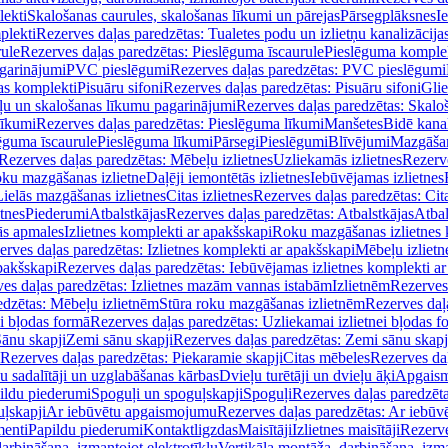
lekti
Skalošanas caurules, skalošanas līkumi un pārejas
Pārsegplāksnes
I
plekti
Rezerves daļas paredzētas: Tualetes podu un izlietņu kanalizācija
rule
Rezerves daļas paredzētas: Pieslēguma īscaurule
Pieslēguma komple
agarinājumi
PVC pieslēgumi
Rezerves daļas paredzētas: PVC pieslēgumi
jas komplekti
Pisuāru sifoni
Rezerves daļas paredzētas: Pisuāru sifoni
Glie
ļu un skalošanas līkumu pagarinājumi
Rezerves daļas paredzētas: Skalo
līkumi
Rezerves daļas paredzētas: Pieslēguma līkumi
Manšetes
Bidē kanal
ēguma īscaurule
Pieslēguma līkumi
Pārsegi
Pieslēgumi
Blīvējumi
Mazgāšan
Rezerves daļas paredzētas: Mēbeļu izlietnes
Uzliekamās izlietnes
Rezerve
oku mazgāšanas izlietne
Daļēji iemontētās izlietnes
Iebūvējamas izlietnes
Lielās mazgāšanas izlietnes
Citas izlietnes
Rezerves daļas paredzētas: Cita
etnes
Piederumi
Atbalstkājas
Rezerves daļas paredzētas: Atbalstkājas
Atbal
ās apmales
Izlietnes komplekti ar apakšskapi
Roku mazgāšanas izlietnes 
erves daļas paredzētas: Izlietnes komplekti ar apakšskapi
Mēbeļu izlietn
pakšskapi
Rezerves daļas paredzētas: Iebūvējamas izlietnes komplekti a
es daļas paredzētas: Izlietnes mazām vannas istabām
Izlietnēm
Rezerves 
edzētas: Mēbeļu izlietnēm
Stūra roku mazgāšanas izlietnēm
Rezerves daļ
ei bļodas formā
Rezerves daļas paredzētas: Uzliekamai izlietnei bļodas f
Sānu skapji
Zemi sānu skapji
Rezerves daļas paredzētas: Zemi sānu skapj
Rezerves daļas paredzētas: Piekaramie skapji
Citas mēbeles
Rezerves daļ
u sadalītāji un uzglabāšanas kārbas
Dvieļu turētāji un dvieļu āķi
Apgaism
ildu piederumi
Spoguļi un spoguļskapji
Spoguļi
Rezerves daļas paredzēta
uļskapji
Ar iebūvētu apgaismojumu
Rezerves daļas paredzētas: Ar iebū
enti
Papildu piederumi
Kontaktligzdas
Maisītāji
Izlietnes maisītāji
Rezerve
arbināšana, izmantojot elektrotīklu
Vertikāla montāža, darbināšana, izma