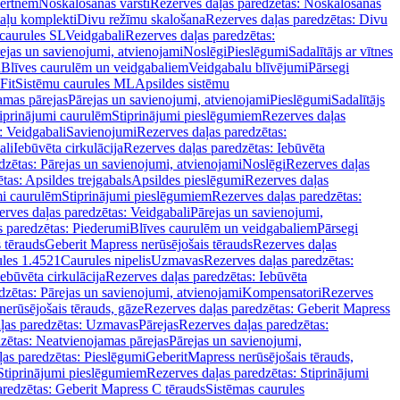
vertnēm
Noskalošanas vārsti
Rezerves daļas paredzētas: Noskalošanas
taļu komplekti
Divu režīmu skalošana
Rezerves daļas paredzētas: Divu
caurules SL
Veidgabali
Rezerves daļas paredzētas:
ejas un savienojumi, atvienojami
Noslēgi
Pieslēgumi
Sadalītājs ar vītnes
i
Blīves caurulēm un veidgabaliem
Veidgabalu blīvējumi
Pārsegi
Fit
Sistēmu caurules ML
Apsildes sistēmu
amas pārejas
Pārejas un savienojumi, atvienojami
Pieslēgumi
Sadalītājs
iprinājumi caurulēm
Stiprinājumi pieslēgumiem
Rezerves daļas
: Veidgabali
Savienojumi
Rezerves daļas paredzētas:
ali
Iebūvēta cirkulācija
Rezerves daļas paredzētas: Iebūvēta
dzētas: Pārejas un savienojumi, atvienojami
Noslēgi
Rezerves daļas
tas: Apsildes trejgabals
Apsildes pieslēgumi
Rezerves daļas
mi caurulēm
Stiprinājumi pieslēgumiem
Rezerves daļas paredzētas:
rves daļas paredzētas: Veidgabali
Pārejas un savienojumi,
s paredzētas: Piederumi
Blīves caurulēm un veidgabaliem
Pārsegi
 tērauds
Geberit Mapress nerūsējošais tērauds
Rezerves daļas
ules 1.4521
Caurules nipelis
Uzmavas
Rezerves daļas paredzētas:
Iebūvēta cirkulācija
Rezerves daļas paredzētas: Iebūvēta
dzētas: Pārejas un savienojumi, atvienojami
Kompensatori
Rezerves
nerūsējošais tērauds, gāze
Rezerves daļas paredzētas: Geberit Mapress
ļas paredzētas: Uzmavas
Pārejas
Rezerves daļas paredzētas:
zētas: Neatvienojamas pārejas
Pārejas un savienojumi,
ļas paredzētas: Pieslēgumi
GeberitMapress nerūsējošais tērauds,
Stiprinājumi pieslēgumiem
Rezerves daļas paredzētas: Stiprinājumi
aredzētas: Geberit Mapress C tērauds
Sistēmas caurules