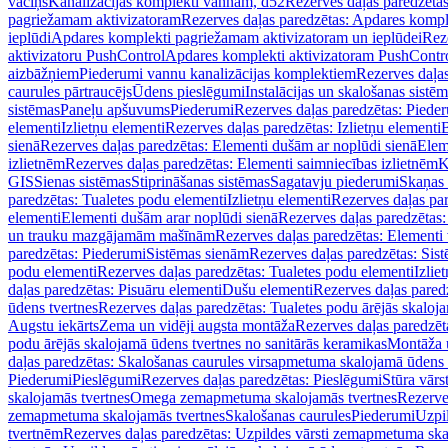
vāciņš
Kanalizācijas komplekti vannām, d52
Rezerves daļas paredzēta
pagriežamam aktivizatoram
Rezerves daļas paredzētas: Apdares komp
ieplūdi
Apdares komplekti pagriežamam aktivizatoram un ieplūdei
Rez
aktivizatoru PushControl
Apdares komplekti aktivizatoram PushContr
aizbāžņiem
Piederumi vannu kanalizācijas komplektiem
Rezerves daļa
caurules pārtraucējs
Ūdens pieslēgumi
Instalācijas un skalošanas sistē
sistēmas
Paneļu apšuvums
Piederumi
Rezerves daļas paredzētas: Piede
elementi
Izlietņu elementi
Rezerves daļas paredzētas: Izlietņu elementi
B
sienā
Rezerves daļas paredzētas: Elementi dušām ar noplūdi sienā
Elem
izlietnēm
Rezerves daļas paredzētas: Elementi saimniecības izlietnēm
K
GIS
Sienas sistēmas
Stiprināšanas sistēmas
Sagatavju piederumi
Skaņas 
paredzētas: Tualetes podu elementi
Izlietņu elementi
Rezerves daļas par
elementi
Elementi dušām arar noplūdi sienā
Rezerves daļas paredzētas:
un trauku mazgājamām mašīnām
Rezerves daļas paredzētas: Element
paredzētas: Piederumi
Sistēmas sienām
Rezerves daļas paredzētas: Sis
podu elementi
Rezerves daļas paredzētas: Tualetes podu elementi
Izlie
daļas paredzētas: Pisuāru elementi
Dušu elementi
Rezerves daļas pared
ūdens tvertnes
Rezerves daļas paredzētas: Tualetes podu ārējās skaloj
Augstu iekārts
Zema un vidēji augsta montāža
Rezerves daļas paredzēt
podu ārējās skalojamā ūdens tvertnes no sanitārās keramikas
Montāža u
daļas paredzētas: Skalošanas caurules virsapmetuma skalojamā ūdens
Piederumi
Pieslēgumi
Rezerves daļas paredzētas: Pieslēgumi
Stūra vārst
skalojamās tvertnes
Omega zemapmetuma skalojamās tvertnes
Rezerve
zemapmetuma skalojamās tvertnes
Skalošanas caurules
Piederumi
Uzpil
tvertnēm
Rezerves daļas paredzētas: Uzpildes vārsti zemapmetuma sk