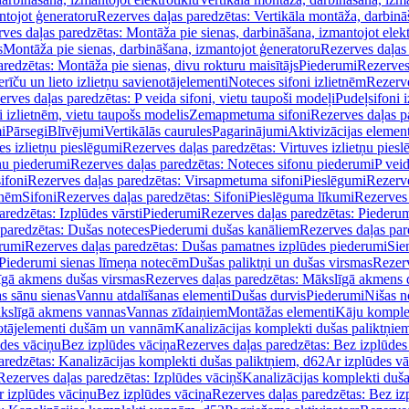
ntojot ģeneratoru
Rezerves daļas paredzētas: Vertikāla montāža, darbinā
ves daļas paredzētas: Montāža pie sienas, darbināšana, izmantojot elekt
s
Montāža pie sienas, darbināšana, izmantojot ģeneratoru
Rezerves daļas 
redzētas: Montāža pie sienas, divu rokturu maisītājs
Piederumi
Rezerves
erīču un lieto izlietņu savienotājelementi
Noteces sifoni izlietnēm
Rezerve
rves daļas paredzētas: P veida sifoni, vietu taupoši modeļi
Pudeļsifoni 
 izlietnēm, vietu taupošs modelis
Zemapmetuma sifoni
Rezerves daļas 
i
Pārsegi
Blīvējumi
Vertikālās caurules
Pagarinājumi
Aktivizācijas element
es izlietņu pieslēgumi
Rezerves daļas paredzētas: Virtuves izlietņu pies
nu piederumi
Rezerves daļas paredzētas: Noteces sifonu piederumi
P veid
ifoni
Rezerves daļas paredzētas: Virsapmetuma sifoni
Pieslēgumi
Rezerve
tnēm
Sifoni
Rezerves daļas paredzētas: Sifoni
Pieslēguma līkumi
Rezerves 
redzētas: Izplūdes vārsti
Piederumi
Rezerves daļas paredzētas: Piederu
 paredzētas: Dušas noteces
Piederumi dušas kanāliem
Rezerves daļas par
rumi
Rezerves daļas paredzētas: Dušas pamatnes izplūdes piederumi
Sie
 Piederumi sienas līmeņa notecēm
Dušas paliktņi un dušas virsmas
Rezerv
gā akmens dušas virsmas
Rezerves daļas paredzētas: Mākslīgā akmens 
s sānu sienas
Vannu atdalīšanas elementi
Dušas durvis
Piederumi
Nišas n
kslīgā akmens vannas
Vannas zīdaiņiem
Montāžas elementi
Kāju komplek
otājelementi dušām un vannām
Kanalizācijas komplekti dušas paliktņie
ūdes vāciņu
Bez izplūdes vāciņa
Rezerves daļas paredzētas: Bez izplūdes
aredzētas: Kanalizācijas komplekti dušas paliktņiem, d62
Ar izplūdes v
Rezerves daļas paredzētas: Izplūdes vāciņš
Kanalizācijas komplekti duša
r izplūdes vāciņu
Bez izplūdes vāciņa
Rezerves daļas paredzētas: Bez iz