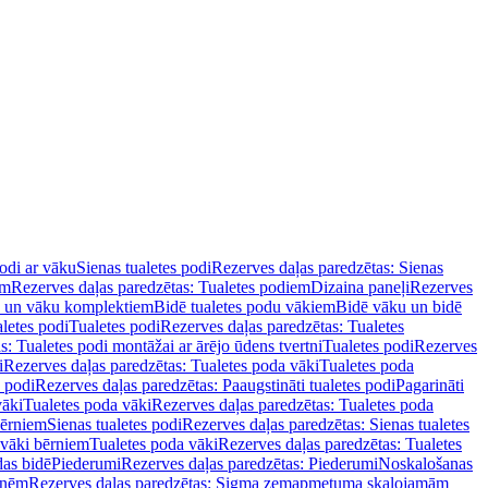
podi ar vāku
Sienas tualetes podi
Rezerves daļas paredzētas: Sienas
em
Rezerves daļas paredzētas: Tualetes podiem
Dizaina paneļi
Rezerves
u un vāku komplektiem
Bidē tualetes podu vākiem
Bidē vāku un bidē
aletes podi
Tualetes podi
Rezerves daļas paredzētas: Tualetes
s: Tualetes podi montāžai ar ārējo ūdens tvertni
Tualetes podi
Rezerves
i
Rezerves daļas paredzētas: Tualetes poda vāki
Tualetes poda
s podi
Rezerves daļas paredzētas: Paaugstināti tualetes podi
Pagarināti
vāki
Tualetes poda vāki
Rezerves daļas paredzētas: Tualetes poda
bērniem
Sienas tualetes podi
Rezerves daļas paredzētas: Sienas tualetes
 vāki bērniem
Tualetes poda vāki
Rezerves daļas paredzētas: Tualetes
das bidē
Piederumi
Rezerves daļas paredzētas: Piederumi
Noskalošanas
tnēm
Rezerves daļas paredzētas: Sigma zemapmetuma skalojamām