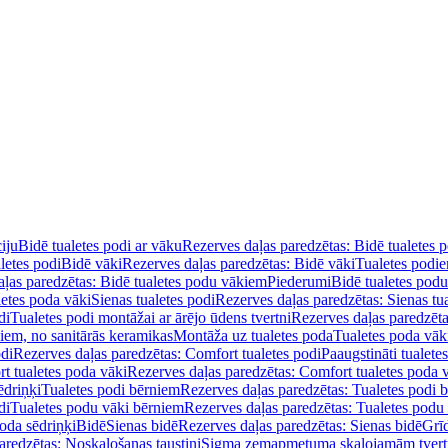
iju
Bidē tualetes podi ar vāku
Rezerves daļas paredzētas: Bidē tualetes 
letes podi
Bidē vāki
Rezerves daļas paredzētas: Bidē vāki
Tualetes podi
ļas paredzētas: Bidē tualetes podu vākiem
Piederumi
Bidē tualetes pod
letes poda vāki
Sienas tualetes podi
Rezerves daļas paredzētas: Sienas tu
di
Tualetes podi montāžai ar ārējo ūdens tvertni
Rezerves daļas paredzēta
diem, no sanitārās keramikas
Montāža uz tualetes poda
Tualetes poda vāk
odi
Rezerves daļas paredzētas: Comfort tualetes podi
Paaugstināti tualete
t tualetes poda vāki
Rezerves daļas paredzētas: Comfort tualetes poda 
ēdriņķi
Tualetes podi bērniem
Rezerves daļas paredzētas: Tualetes podi 
di
Tualetes podu vāki bērniem
Rezerves daļas paredzētas: Tualetes podu
oda sēdriņķi
Bidē
Sienas bidē
Rezerves daļas paredzētas: Sienas bidē
Grī
aredzētas: Noskalošanas taustiņi
Sigma zemapmetuma skalojamām tver