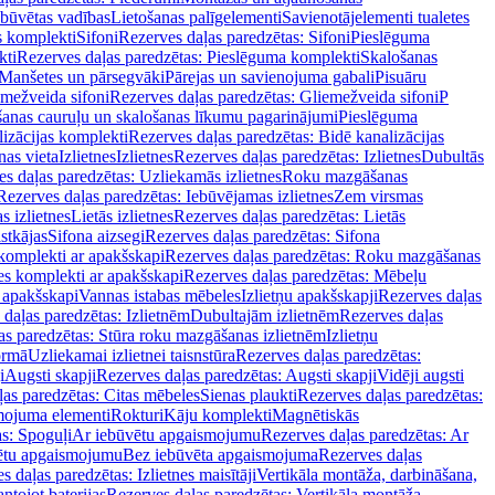
ebūvētas vadības
Lietošanas palīgelementi
Savienotājelementi tualetes
s komplekti
Sifoni
Rezerves daļas paredzētas: Sifoni
Pieslēguma
kti
Rezerves daļas paredzētas: Pieslēguma komplekti
Skalošanas
Manšetes un pārsegvāki
Pārejas un savienojuma gabali
Pisuāru
mežveida sifoni
Rezerves daļas paredzētas: Gliemežveida sifoni
P
šanas cauruļu un skalošanas līkumu pagarinājumi
Pieslēguma
izācijas komplekti
Rezerves daļas paredzētas: Bidē kanalizācijas
as vieta
Izlietnes
Izlietnes
Rezerves daļas paredzētas: Izlietnes
Dubultās
s daļas paredzētas: Uzliekamās izlietnes
Roku mazgāšanas
Rezerves daļas paredzētas: Iebūvējamas izlietnes
Zem virsmas
s izlietnes
Lietās izlietnes
Rezerves daļas paredzētas: Lietās
stkājas
Sifona aizsegi
Rezerves daļas paredzētas: Sifona
komplekti ar apakšskapi
Rezerves daļas paredzētas: Roku mazgāšanas
es komplekti ar apakšskapi
Rezerves daļas paredzētas: Mēbeļu
r apakšskapi
Vannas istabas mēbeles
Izlietņu apakšskapji
Rezerves daļas
daļas paredzētas: Izlietnēm
Dubultajām izlietnēm
Rezerves daļas
as paredzētas: Stūra roku mazgāšanas izlietnēm
Izlietņu
ormā
Uzliekamai izlietnei taisnstūra
Rezerves daļas paredzētas:
i
Augsti skapji
Rezerves daļas paredzētas: Augsti skapji
Vidēji augsti
as paredzētas: Citas mēbeles
Sienas plaukti
Rezerves daļas paredzētas:
ojuma elementi
Rokturi
Kāju komplekti
Magnētiskās
s: Spoguļi
Ar iebūvētu apgaismojumu
Rezerves daļas paredzētas: Ar
vētu apgaismojumu
Bez iebūvēta apgaismojuma
Rezerves daļas
s daļas paredzētas: Izlietnes maisītāji
Vertikāla montāža, darbināšana,
ntojot baterijas
Rezerves daļas paredzētas: Vertikāla montāža,