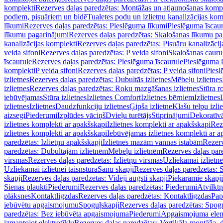
komplekti
Rezerves daļas paredzētas: Montāžas un atjaunošanas komp
podiem, pisuāriem un bidē
Tualetes podu un izlietņu kanalizācijas kom
līkumi
Rezerves daļas paredzētas: Pieslēguma līkumi
Pieslēguma īscau
līkumu pagarinājumi
Rezerves daļas paredzētas: Skalošanas līkumu p
kanalizācijas komplekti
Rezerves daļas paredzētas: Pisuāru kanalizāci
veida sifoni
Rezerves daļas paredzētas: P veida sifoni
Skalošanas cauru
īscaurule
Rezerves daļas paredzētas: Pieslēguma īscaurule
Pieslēguma 
komplekti
P veida sifoni
Rezerves daļas paredzētas: P veida sifoni
Piesl
izlietnes
Rezerves daļas paredzētas: Dubultās izlietnes
Mēbeļu izlietnes
izlietnes
Rezerves daļas paredzētas: Roku mazgāšanas izlietnes
Stūra r
iebūvējamas
Stūra izlietnes
Izlietnes Comfort
Izlietnes bērniem
Izlietnes
izlietnes
Izlietnes
Daudzfunkciju izlietnes
Ģipša izlietne
Klašu telpu izli
aizsegi
Piederumi
Izplūdes vāciņš
Dvieļu turētājs
Stiprinājumi
Dekoratīv
izlietnes komplekti ar apakšskapi
Izlietnes komplekti ar apakšskapi
Rez
izlietnes komplekti ar apakšskapi
Iebūvējamas izlietnes komplekti ar a
paredzētas: Izlietņu apakšskapji
Izlietnes mazām vannas istabām
Rezerv
paredzētas: Dubultajām izlietnēm
Mēbeļu izlietnēm
Rezerves daļas par
virsmas
Rezerves daļas paredzētas: Izlietņu virsmas
Uzliekamai izlietn
Uzliekamai izlietnei taisnstūra
Sānu skapji
Rezerves daļas paredzētas: 
skapji
Rezerves daļas paredzētas: Vidēji augsti skapji
Piekaramie skapji
Sienas plaukti
Piederumi
Rezerves daļas paredzētas: Piederumi
Atvilktņ
plāksnes
Kontaktligzdas
Rezerves daļas paredzētas: Kontaktligzdas
Pap
iebūvētu apgaismojumu
Spoguļskapji
Rezerves daļas paredzētas: Spog
paredzētas: Bez iebūvēta apgaismojuma
Piederumi
Apgaismojuma elem
izmantojot elektrotīklu
Rezerves daļas paredzētas: Vertikāla montāža, d