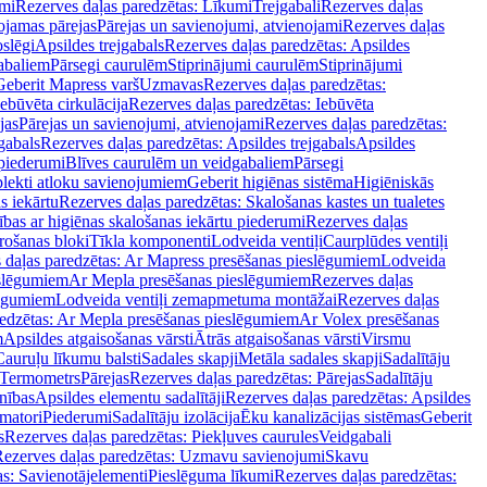
mi
Rezerves daļas paredzētas: Līkumi
Trejgabali
Rezerves daļas
ojamas pārejas
Pārejas un savienojumi, atvienojami
Rezerves daļas
slēgi
Apsildes trejgabals
Rezerves daļas paredzētas: Apsildes
abaliem
Pārsegi caurulēm
Stiprinājumi caurulēm
Stiprinājumi
Geberit Mapress varš
Uzmavas
Rezerves daļas paredzētas:
Iebūvēta cirkulācija
Rezerves daļas paredzētas: Iebūvēta
jas
Pārejas un savienojumi, atvienojami
Rezerves daļas paredzētas:
gabals
Rezerves daļas paredzētas: Apsildes trejgabals
Apsildes
 piederumi
Blīves caurulēm un veidgabaliem
Pārsegi
lekti atloku savienojumiem
Geberit higiēnas sistēma
Higiēniskās
s iekārtu
Rezerves daļas paredzētas: Skalošanas kastes un tualetes
ības ar higiēnas skalošanas iekārtu piederumi
Rezerves daļas
rošanas bloki
Tīkla komponenti
Lodveida ventiļi
Caurplūdes ventiļi
 daļas paredzētas: Ar Mapress presēšanas pieslēgumiem
Lodveida
eslēgumiem
Ar Mepla presēšanas pieslēgumiem
Rezerves daļas
lēgumiem
Lodveida ventiļi zemapmetuma montāžai
Rezerves daļas
redzētas: Ar Mepla presēšanas pieslēgumiem
Ar Volex presēšanas
m
Apsildes atgaisošanas vārsti
Ātrās atgaisošanas vārsti
Virsmu
Cauruļu līkumu balsti
Sadales skapji
Metāla sadales skapji
Sadalītāju
Termometrs
Pārejas
Rezerves daļas paredzētas: Pārejas
Sadalītāju
nības
Apsildes elementu sadalītāji
Rezerves daļas paredzētas: Apsildes
matori
Piederumi
Sadalītāju izolācija
Ēku kanalizācijas sistēmas
Geberit
s
Rezerves daļas paredzētas: Piekļuves caurules
Veidgabali
ezerves daļas paredzētas: Uzmavu savienojumi
Skavu
as: Savienotājelementi
Pieslēguma līkumi
Rezerves daļas paredzētas: