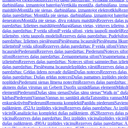
darbināšana, izmantojot baterijas
Vertikāla montāža, darbināšana, izma
maisītājs
Montāža pie sienas, darbināšana, izmantojot elektrotīklu
Rezer
daļas paredzētas: Montāža pie sienas, darbināšana, izmantojot baterija
ģeneratoru
Montāža pie sienas, divu rokturu maisītājs
Rezerves daļas pa
paredzētas: Izlietnes maisītājiem
Mazgāšanas vietas, virtuves izlietņu, i
daļas paredzētas: P veida sifoni
P veida sifoni, vietu taupoši modeļi
Reze
izlietnēm, vietu taupošs modelis
Rezerves daļas paredzētas: Pudeļsifoni
paredzētas: Izlietnes pieslēgumi
Pieslēguma īscaurule
Pieslēguma līkum
izlietnēm
P veida sifoni
Rezerves daļas paredzētas: P veida sifoni
Virtuv
īscaurule
Piederumi
Rezerves daļas paredzētas: Piederumi
Noteces sifo
sifoni
Rezerves daļas paredzētas: Zemapmetuma sifoni
Virsapmetuma s
izlietnēm
Rezerves daļas paredzētas: Noteces sifoni saimniecības izlie
daļas paredzētas: Pieslēguma īscaurule
Izplūdes vārsti
Rezerves daļas pa
paredzētas: Grīdas ūdens novade dušām
Dušas noteces
Rezerves daļas
daļas paredzētas: Dušas grīdas noteces
Dušas pamatnes izplūdes piede
noplūdes
Piederumi sienas līmeņa notecēm
Rezerves daļas paredzētas:
akmens dušas virsmas un Geberit Duofix uzstādīšanas elementi
Mākslī
elementi
Piederumi
Dušas sānu sienas
Dušas sānu sienas
“Walk-in” duša
kārbas
Piederumi
Vannas
Vannas no sanitārā akrila
Taisnstūra vannas
Mā
enkurskrūvēm
Piederumi
Remonta komplekti
Papildu piederumi
Savien
paliktņiem, d52
Ar izplūdes vāciņu
Rezerves daļas paredzētas: Ar izpl
vāciņš
Kanalizācijas komplekti dušas paliktņiem, d62
Rezerves daļas p
vāciņa
Rezerves daļas paredzētas: Bez izplūdes vāciņa
Izplūdes vāciņš
dušas paliktņiem, d90
Ar izplūdes vāciņu
Rezerves daļas paredzētas: A