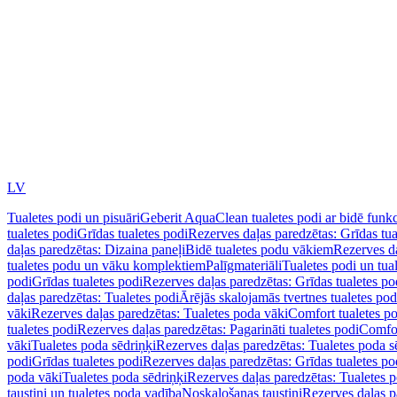
LV
Tualetes podi un pisuāri
Geberit AquaClean tualetes podi ar bidē funkc
tualetes podi
Grīdas tualetes podi
Rezerves daļas paredzētas: Grīdas tua
daļas paredzētas: Dizaina paneļi
Bidē tualetes podu vākiem
Rezerves da
tualetes podu un vāku komplektiem
Palīgmateriāli
Tualetes podi un tua
podi
Grīdas tualetes podi
Rezerves daļas paredzētas: Grīdas tualetes po
daļas paredzētas: Tualetes podi
Ārējās skalojamās tvertnes tualetes po
vāki
Rezerves daļas paredzētas: Tualetes poda vāki
Comfort tualetes p
tualetes podi
Rezerves daļas paredzētas: Pagarināti tualetes podi
Comfor
vāki
Tualetes poda sēdriņķi
Rezerves daļas paredzētas: Tualetes poda s
podi
Grīdas tualetes podi
Rezerves daļas paredzētas: Grīdas tualetes po
poda vāki
Tualetes poda sēdriņķi
Rezerves daļas paredzētas: Tualetes p
taustiņi un tualetes poda vadība
Noskalošanas taustiņi
Rezerves daļas p