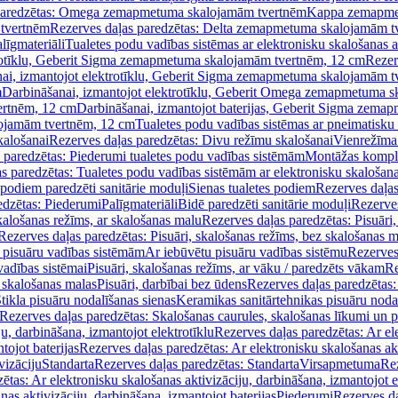
paredzētas: Omega zemapmetuma skalojamām tvertnēm
Kappa zemapme
tvertnēm
Rezerves daļas paredzētas: Delta zemapmetuma skalojamām t
līgmateriāli
Tualetes podu vadības sistēmas ar elektronisku skalošanas a
trotīklu, Geberit Sigma zemapmetuma skalojamām tvertnēm, 12 cm
Rezer
ai, izmantojot elektrotīklu, Geberit Sigma zemapmetuma skalojamām t
m
Darbināšanai, izmantojot elektrotīklu, Geberit Omega zemapmetuma 
ertnēm, 12 cm
Darbināšanai, izmantojot baterijas, Geberit Sigma zem
lojamām tvertnēm, 12 cm
Tualetes podu vadības sistēmas ar pneimatisku 
kalošanai
Rezerves daļas paredzētas: Divu režīmu skalošanai
Vienrežīma
 paredzētas: Piederumi tualetes podu vadības sistēmām
Montāžas kompl
s paredzētas: Tualetes podu vadības sistēmām ar elektronisku skalošana
 podiem paredzēti sanitārie moduļi
Sienas tualetes podiem
Rezerves daļas
edzētas: Piederumi
Palīgmateriāli
Bidē paredzēti sanitārie moduļi
Rezerves
skalošanas režīms, ar skalošanas malu
Rezerves daļas paredzētas: Pisuāri
Rezerves daļas paredzētas: Pisuāri, skalošanas režīms, bez skalošanas m
pisuāru vadības sistēmām
Ar iebūvētu pisuāru vadības sistēmu
Rezerves
vadības sistēmai
Pisuāri, skalošanas režīms, ar vāku / paredzēts vākam
Re
 skalošanas malas
Pisuāri, darbībai bez ūdens
Rezerves daļas paredzētas:
tikla pisuāru nodalīšanas sienas
Keramikas sanitārtehnikas pisuāru noda
Rezerves daļas paredzētas: Skalošanas caurules, skalošanas līkumi un p
u, darbināšana, izmantojot elektrotīklu
Rezerves daļas paredzētas: Ar el
tojot baterijas
Rezerves daļas paredzētas: Ar elektronisku skalošanas akt
vizāciju
Standarta
Rezerves daļas paredzētas: Standarta
Virsapmetuma
Re
ētas: Ar elektronisku skalošanas aktivizāciju, darbināšana, izmantojot e
as aktivizāciju, darbināšana, izmantojot baterijas
Piederumi
Rezerves da