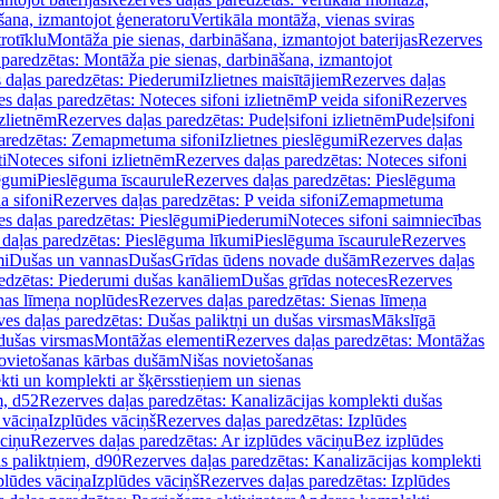
šana, izmantojot ģeneratoru
Vertikāla montāža, vienas sviras
rotīklu
Montāža pie sienas, darbināšana, izmantojot baterijas
Rezerves
paredzētas: Montāža pie sienas, darbināšana, izmantojot
 daļas paredzētas: Piederumi
Izlietnes maisītājiem
Rezerves daļas
s daļas paredzētas: Noteces sifoni izlietnēm
P veida sifoni
Rezerves
izlietnēm
Rezerves daļas paredzētas: Pudeļsifoni izlietnēm
Pudeļsifoni
paredzētas: Zemapmetuma sifoni
Izlietnes pieslēgumi
Rezerves daļas
i
Noteces sifoni izlietnēm
Rezerves daļas paredzētas: Noteces sifoni
lēgumi
Pieslēguma īscaurule
Rezerves daļas paredzētas: Pieslēguma
a sifoni
Rezerves daļas paredzētas: P veida sifoni
Zemapmetuma
s daļas paredzētas: Pieslēgumi
Piederumi
Noteces sifoni saimniecības
daļas paredzētas: Pieslēguma līkumi
Pieslēguma īscaurule
Rezerves
mi
Dušas un vannas
Dušas
Grīdas ūdens novade dušām
Rezerves daļas
edzētas: Piederumi dušas kanāliem
Dušas grīdas noteces
Rezerves
nas līmeņa noplūdes
Rezerves daļas paredzētas: Sienas līmeņa
es daļas paredzētas: Dušas paliktņi un dušas virsmas
Mākslīgā
dušas virsmas
Montāžas elementi
Rezerves daļas paredzētas: Montāžas
ovietošanas kārbas dušām
Nišas novietošanas
ti un komplekti ar šķērsstieņiem un sienas
m, d52
Rezerves daļas paredzētas: Kanalizācijas komplekti dušas
 vāciņa
Izplūdes vāciņš
Rezerves daļas paredzētas: Izplūdes
āciņu
Rezerves daļas paredzētas: Ar izplūdes vāciņu
Bez izplūdes
s paliktņiem, d90
Rezerves daļas paredzētas: Kanalizācijas komplekti
plūdes vāciņa
Izplūdes vāciņš
Rezerves daļas paredzētas: Izplūdes