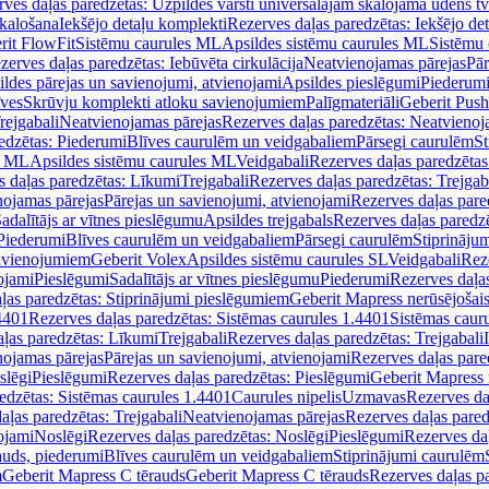
ves daļas paredzētas: Uzpildes vārsti universālajām skalojamā ūdens t
skalošana
Iekšējo detaļu komplekti
Rezerves daļas paredzētas: Iekšējo de
rit FlowFit
Sistēmu caurules ML
Apsildes sistēmu caurules ML
Sistēmu 
zerves daļas paredzētas: Iebūvēta cirkulācija
Neatvienojamas pārejas
Pār
ldes pārejas un savienojumi, atvienojami
Apsildes pieslēgumi
Piederum
īves
Skrūvju komplekti atloku savienojumiem
Palīgmateriāli
Geberit Push
rejgabali
Neatvienojamas pārejas
Rezerves daļas paredzētas: Neatvienoj
edzētas: Piederumi
Blīves caurulēm un veidgabaliem
Pārsegi caurulēm
St
s ML
Apsildes sistēmu caurules ML
Veidgabali
Rezerves daļas paredzētas
 daļas paredzētas: Līkumi
Trejgabali
Rezerves daļas paredzētas: Trejgab
nojamas pārejas
Pārejas un savienojumi, atvienojami
Rezerves daļas pare
adalītājs ar vītnes pieslēgumu
Apsildes trejgabals
Rezerves daļas paredzē
 Piederumi
Blīves caurulēm un veidgabaliem
Pārsegi caurulēm
Stiprināju
savienojumiem
Geberit Volex
Apsildes sistēmu caurules SL
Veidgabali
Reze
ojami
Pieslēgumi
Sadalītājs ar vītnes pieslēgumu
Piederumi
Rezerves daļa
ļas paredzētas: Stiprinājumi pieslēgumiem
Geberit Mapress nerūsējošais
4401
Rezerves daļas paredzētas: Sistēmas caurules 1.4401
Sistēmas caur
ļas paredzētas: Līkumi
Trejgabali
Rezerves daļas paredzētas: Trejgabali
nojamas pārejas
Pārejas un savienojumi, atvienojami
Rezerves daļas pare
slēgi
Pieslēgumi
Rezerves daļas paredzētas: Pieslēgumi
Geberit Mapress 
edzētas: Sistēmas caurules 1.4401
Caurules nipelis
Uzmavas
Rezerves da
aļas paredzētas: Trejgabali
Neatvienojamas pārejas
Rezerves daļas pared
ojami
Noslēgi
Rezerves daļas paredzētas: Noslēgi
Pieslēgumi
Rezerves da
auds, piederumi
Blīves caurulēm un veidgabaliem
Stiprinājumi caurulēm
m
Geberit Mapress C tērauds
Geberit Mapress C tērauds
Rezerves daļas p