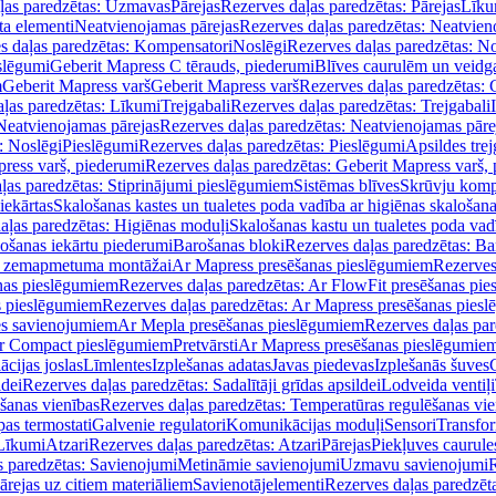
ļas paredzētas: Uzmavas
Pārejas
Rezerves daļas paredzētas: Pārejas
Līku
ta elementi
Neatvienojamas pārejas
Rezerves daļas paredzētas: Neatvien
s daļas paredzētas: Kompensatori
Noslēgi
Rezerves daļas paredzētas: No
slēgumi
Geberit Mapress C tērauds, piederumi
Blīves caurulēm un veidg
m
Geberit Mapress varš
Geberit Mapress varš
Rezerves daļas paredzētas: 
ļas paredzētas: Līkumi
Trejgabali
Rezerves daļas paredzētas: Trejgabali
Neatvienojamas pārejas
Rezerves daļas paredzētas: Neatvienojamas pāre
: Noslēgi
Pieslēgumi
Rezerves daļas paredzētas: Pieslēgumi
Apsildes trej
ress varš, piederumi
Rezerves daļas paredzētas: Geberit Mapress varš,
ļas paredzētas: Stiprinājumi pieslēgumiem
Sistēmas blīves
Skrūvju komp
iekārtas
Skalošanas kastes un tualetes poda vadība ar higiēnas skalošana
aļas paredzētas: Higiēnas moduļi
Skalošanas kastu un tualetes poda vad
lošanas iekārtu piederumi
Barošanas bloki
Rezerves daļas paredzētas: Ba
iļi zemapmetuma montāžai
Ar Mapress presēšanas pieslēgumiem
Rezerves
nas pieslēgumiem
Rezerves daļas paredzētas: Ar FlowFit presēšanas pi
s pieslēgumiem
Rezerves daļas paredzētas: Ar Mapress presēšanas pies
es savienojumiem
Ar Mepla presēšanas pieslēgumiem
Rezerves daļas pa
Ar Compact pieslēgumiem
Pretvārsti
Ar Mapress presēšanas pieslēgumie
ācijas joslas
Līmlentes
Izplešanas adatas
Javas piedevas
Izplešanās šuves
ldei
Rezerves daļas paredzētas: Sadalītāji grīdas apsildei
Lodveida ventiļi
šanas vienības
Rezerves daļas paredzētas: Temperatūras regulēšanas vie
pas termostati
Galvenie regulatori
Komunikācijas moduļi
Sensori
Transfor
Līkumi
Atzari
Rezerves daļas paredzētas: Atzari
Pārejas
Piekļuves caurule
s paredzētas: Savienojumi
Metināmie savienojumi
Uzmavu savienojumi
R
ārejas uz citiem materiāliem
Savienotājelementi
Rezerves daļas paredzēt