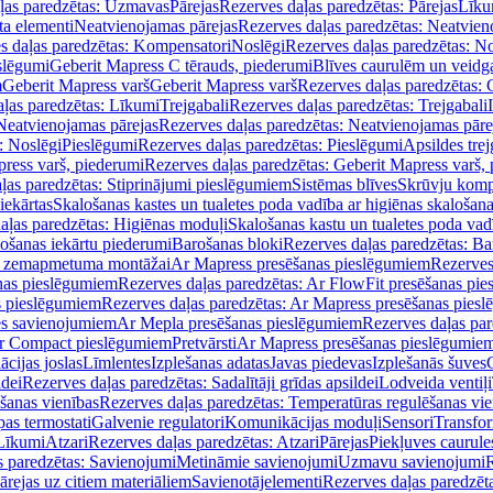
ļas paredzētas: Uzmavas
Pārejas
Rezerves daļas paredzētas: Pārejas
Līku
ta elementi
Neatvienojamas pārejas
Rezerves daļas paredzētas: Neatvien
s daļas paredzētas: Kompensatori
Noslēgi
Rezerves daļas paredzētas: No
slēgumi
Geberit Mapress C tērauds, piederumi
Blīves caurulēm un veidg
m
Geberit Mapress varš
Geberit Mapress varš
Rezerves daļas paredzētas: 
ļas paredzētas: Līkumi
Trejgabali
Rezerves daļas paredzētas: Trejgabali
Neatvienojamas pārejas
Rezerves daļas paredzētas: Neatvienojamas pāre
: Noslēgi
Pieslēgumi
Rezerves daļas paredzētas: Pieslēgumi
Apsildes trej
ress varš, piederumi
Rezerves daļas paredzētas: Geberit Mapress varš,
ļas paredzētas: Stiprinājumi pieslēgumiem
Sistēmas blīves
Skrūvju komp
iekārtas
Skalošanas kastes un tualetes poda vadība ar higiēnas skalošana
aļas paredzētas: Higiēnas moduļi
Skalošanas kastu un tualetes poda vad
lošanas iekārtu piederumi
Barošanas bloki
Rezerves daļas paredzētas: Ba
iļi zemapmetuma montāžai
Ar Mapress presēšanas pieslēgumiem
Rezerves
nas pieslēgumiem
Rezerves daļas paredzētas: Ar FlowFit presēšanas pi
s pieslēgumiem
Rezerves daļas paredzētas: Ar Mapress presēšanas pies
es savienojumiem
Ar Mepla presēšanas pieslēgumiem
Rezerves daļas pa
Ar Compact pieslēgumiem
Pretvārsti
Ar Mapress presēšanas pieslēgumie
ācijas joslas
Līmlentes
Izplešanas adatas
Javas piedevas
Izplešanās šuves
ldei
Rezerves daļas paredzētas: Sadalītāji grīdas apsildei
Lodveida ventiļi
šanas vienības
Rezerves daļas paredzētas: Temperatūras regulēšanas vie
pas termostati
Galvenie regulatori
Komunikācijas moduļi
Sensori
Transfor
Līkumi
Atzari
Rezerves daļas paredzētas: Atzari
Pārejas
Piekļuves caurule
s paredzētas: Savienojumi
Metināmie savienojumi
Uzmavu savienojumi
R
ārejas uz citiem materiāliem
Savienotājelementi
Rezerves daļas paredzēt