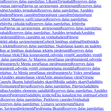
mi
Rezerves daļas paredzētas: Līkumi
Trejgabali
Rezerves daļas
ojamas pārejas
Pārejas un savienojumi, atvienojami
Rezerves daļas
slēgi
Apsildes trejgabals
Rezerves daļas paredzētas: Apsildes
abaliem
Pārsegi caurulēm
Stiprinājumi caurulēm
Stiprinājumi
Geberit Mapress varš
Uzmavas
Rezerves daļas paredzētas:
Iebūvēta cirkulācija
Rezerves daļas paredzētas: Iebūvēta
jas
Pārejas un savienojumi, atvienojami
Rezerves daļas paredzētas:
gabals
Rezerves daļas paredzētas: Apsildes trejgabals
Apsildes
 piederumi
Blīves caurulēm un veidgabaliem
Pārsegi
lekti atloku savienojumiem
Geberit higiēnas sistēma
Higiēniskās
s iekārtu
Rezerves daļas paredzētas: Skalošanas kastes un tualetes
ības ar higiēnas skalošanas iekārtu piederumi
Rezerves daļas
rošanas bloki
Tīkla komponenti
Lodveida ventiļi
Caurplūdes ventiļi
 daļas paredzētas: Ar Mapress presēšanas pieslēgumiem
Lodveida
eslēgumiem
Ar Mepla presēšanas pieslēgumiem
Rezerves daļas
lēgumiem
Lodveida ventiļi zemapmetuma montāžai
Rezerves daļas
redzētas: Ar Mepla presēšanas pieslēgumiem
Ar Volex presēšanas
m
Apsildes atgaisošanas vārsti
Ātrās atgaisošanas vārsti
Virsmu
Cauruļu līkumu balsti
Sadales skapji
Metāla sadales skapji
Sadalītāju
Termometrs
Pārejas
Rezerves daļas paredzētas: Pārejas
Sadalītāju
nības
Apsildes elementu sadalītāji
Rezerves daļas paredzētas: Apsildes
matori
Piederumi
Sadalītāju izolācija
Ēku kanalizācijas sistēmas
Geberit
s
Rezerves daļas paredzētas: Piekļuves caurules
Veidgabali
ezerves daļas paredzētas: Uzmavu savienojumi
Skavu
as: Savienotājelementi
Pieslēguma līkumi
Rezerves daļas paredzētas: