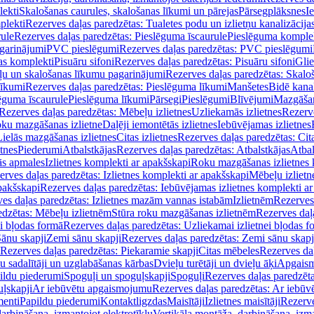
lekti
Skalošanas caurules, skalošanas līkumi un pārejas
Pārsegplāksnes
I
plekti
Rezerves daļas paredzētas: Tualetes podu un izlietņu kanalizācija
rule
Rezerves daļas paredzētas: Pieslēguma īscaurule
Pieslēguma komple
agarinājumi
PVC pieslēgumi
Rezerves daļas paredzētas: PVC pieslēgumi
jas komplekti
Pisuāru sifoni
Rezerves daļas paredzētas: Pisuāru sifoni
Glie
ļu un skalošanas līkumu pagarinājumi
Rezerves daļas paredzētas: Skalo
līkumi
Rezerves daļas paredzētas: Pieslēguma līkumi
Manšetes
Bidē kanal
ēguma īscaurule
Pieslēguma līkumi
Pārsegi
Pieslēgumi
Blīvējumi
Mazgāšan
Rezerves daļas paredzētas: Mēbeļu izlietnes
Uzliekamās izlietnes
Rezerve
oku mazgāšanas izlietne
Daļēji iemontētās izlietnes
Iebūvējamas izlietnes
Lielās mazgāšanas izlietnes
Citas izlietnes
Rezerves daļas paredzētas: Cita
etnes
Piederumi
Atbalstkājas
Rezerves daļas paredzētas: Atbalstkājas
Atbal
ās apmales
Izlietnes komplekti ar apakšskapi
Roku mazgāšanas izlietnes 
erves daļas paredzētas: Izlietnes komplekti ar apakšskapi
Mēbeļu izlietn
pakšskapi
Rezerves daļas paredzētas: Iebūvējamas izlietnes komplekti a
es daļas paredzētas: Izlietnes mazām vannas istabām
Izlietnēm
Rezerves 
edzētas: Mēbeļu izlietnēm
Stūra roku mazgāšanas izlietnēm
Rezerves daļ
ei bļodas formā
Rezerves daļas paredzētas: Uzliekamai izlietnei bļodas f
Sānu skapji
Zemi sānu skapji
Rezerves daļas paredzētas: Zemi sānu skapj
Rezerves daļas paredzētas: Piekaramie skapji
Citas mēbeles
Rezerves daļ
u sadalītāji un uzglabāšanas kārbas
Dvieļu turētāji un dvieļu āķi
Apgaism
ildu piederumi
Spoguļi un spoguļskapji
Spoguļi
Rezerves daļas paredzēta
uļskapji
Ar iebūvētu apgaismojumu
Rezerves daļas paredzētas: Ar iebū
enti
Papildu piederumi
Kontaktligzdas
Maisītāji
Izlietnes maisītāji
Rezerve
arbināšana, izmantojot elektrotīklu
Vertikāla montāža, darbināšana, izma