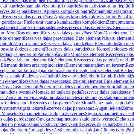
s: Kanalizācijas komplekti vannām, d52
Pagriežams aktivizators
Rezerves
lekti pagriežamam aktivizatoram
Ar pagriežamu aktivizatoru un ieplūdi
R
erves daļas paredzētas: Apdares komplekti pagriežamam aktivizatoram 
ol
Rezerves daļas paredzētas: Apdares komplekti aktivizatoram PushCon
s paredzētas: Piederumi vannu kanalizācijas komplektiem
Zemapmetuma c
mas
Geberit Duofix
Sienas sistēmas
Rezerves daļas paredzētas: Sienas sis
rumi
Montāžas elementi
Rezerves daļas paredzētas: Montāžas elementi
Tu
idē elementi
Rezerves daļas paredzētas: Bidē elementi
Pisuāru elementi
enti dušām un vannām
Rezerves daļas paredzētas: Elementi dušām un
onsoļu slodzes elementi
Rezerves daļas paredzētas: Konsoļu slodzes el
izolācijas piederumi
Paneļu apšuvums
Montāžas elementi
Rezerves daļas
edzētas: Izlietņu elementi
Bidē elementi
Rezerves daļas paredzētas: Bidē
 Elementi dušām arar noplūdi sienā
Elementi maisītājiem un ierīcēm
Reze
i veļas un trauku mazgājamām mašīnām
Konsoļu slodzes elementi
Pieder
tēmas sienām
Padeves sistēmām
Ūdens novadei
Geberit Kombifix
Montāža
tņu elementi
Rezerves daļas paredzētas: Izlietņu elementi
Bidē elementi
Re
zētas: Dušu elementi
Piederumi
Tualetes podu elementiem
Stiprinājumie
amā ūdens tvertnes
Montāža uz tualetes poda
Rezerves daļas paredzētas: 
as: Zema un vidēji augsta montāža
Tualetes podu ārējās skalojamā ūdens
z tualetes poda
Rezerves daļas paredzētas: Montāža uz tualetes poda
Sk
 tvertnēm
Augstu iekārts
Rezerves daļas paredzētas: Augstu iekārts
Zema 
i
Manšetes
Zemapmetuma skalojamās tvertnes
Sigma zemapmetuma skalo
s daļas paredzētas: Omega zemapmetuma skalojamās tvertnes
Delta ze
des un noskalošanas vārsti
Uzpildes vārsti
Rezerves daļas paredzētas: Uz
alojamām tvertnēm
Uzpildes vārsti keramikas skalojamā ūdens tvertnēm