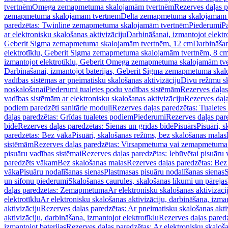
tvertnēm
Omega zemapmetuma skalojamām tvertnēm
Rezerves daļas 
zemapmetuma skalojamām tvertnēm
Delta zemapmetuma skalojamām 
paredzētas: Twinline zemapmetuma skalojamām tvertnēm
Piederumi
Pa
ar elektronisku skalošanas aktivizāciju
Darbināšanai, izmantojot elek
Geberit Sigma zemapmetuma skalojamām tvertnēm, 12 cm
Darbināšan
elektrotīklu, Geberit Sigma zemapmetuma skalojamām tvertnēm, 8 c
izmantojot elektrotīklu, Geberit Omega zemapmetuma skalojamām tv
Darbināšanai, izmantojot baterijas, Geberit Sigma zemapmetuma ska
vadības sistēmas ar pneimatisku skalošanas aktivizāciju
Divu režīmu s
noskalošanai
Piederumi tualetes podu vadības sistēmām
Rezerves daļas
vadības sistēmām ar elektronisku skalošanas aktivizāciju
Rezerves daļa
podiem paredzēti sanitārie moduļi
Rezerves daļas paredzētas: Tualetes
daļas paredzētas: Grīdas tualetes podiem
Piederumi
Rezerves daļas par
bidē
Rezerves daļas paredzētas: Sienas un grīdas bidē
Pisuārs
Pisuāri, 
paredzētas: Bez vāka
Pisuāri, skalošanas režīms, bez skalošanas malas
sistēmām
Rezerves daļas paredzētas: Virsapmetuma vai zemapmetuma 
pisuāru vadības sistēmai
Rezerves daļas paredzētas: Iebūvētai pisuāru 
paredzēts vākam
Bez skalošanas malas
Rezerves daļas paredzētas: Bez
vāka
Pisuāru nodalīšanas sienas
Plastmasas pisuāru nodalīšanas sienas
S
un sifonu piederumi
Skalošanas caurules, skalošanas līkumi un pārejas
daļas paredzētas: Zemapmetuma
Ar elektronisku skalošanas aktivizācij
elektrotīklu
Ar elektronisku skalošanas aktivizāciju, darbināšana, izman
aktivizāciju
Rezerves daļas paredzētas: Ar pneimatisku skalošanas akti
aktivizāciju, darbināšana, izmantojot elektrotīklu
Rezerves daļas paredz
izmantojot baterijas
Rezerves daļas paredzētas: Ar elektronisku skalošan