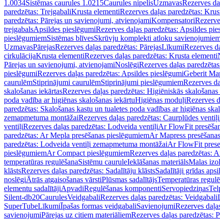
1.0034
Sistēmas caurules 1.0215
Caurules nipelis
Uzmavas
Rezerves da
paredzētas: Trejgabali
Krusta elementi
Rezerves daļas paredzētas: Krus
paredzētas: Pārejas un savienojumi, atvienojami
Kompensatori
Rezerve
trejgabals
Apsildes pieslēgumi
Rezerves daļas paredzētas: Apsildes pie
pieslēgumiem
Sistēmas blīves
Skrūvju komplekti atloku savienojumie
Uzmavas
Pārejas
Rezerves daļas paredzētas: Pārejas
Līkumi
Rezerves da
cirkulācija
Krusta elementi
Rezerves daļas paredzētas: Krusta elementi
Pārejas un savienojumi, atvienojami
Noslēgi
Rezerves daļas paredzētas
pieslēgumi
Rezerves daļas paredzētas: Apsildes pieslēgumi
Geberit Map
caurulēm
Stiprinājumi caurulēm
Stiprinājumi pieslēgumiem
Rezerves da
skalošanas iekārtas
Rezerves daļas paredzētas: Higiēniskās skalošanas 
poda vadība ar higiēnas skalošanas iekārtu
Higiēnas moduļi
Rezerves d
paredzētas: Skalošanas kastu un tualetes poda vadības ar higiēnas ska
zemapmetuma montāžai
Rezerves daļas paredzētas: Caurplūdes vent
ventiļi
Rezerves daļas paredzētas: Lodveida ventiļi
Ar FlowFit presēša
paredzētas: Ar Mepla presēšanas pieslēgumiem
Ar Mapress presēšana
paredzētas: Lodveida ventiļi zemapmetuma montāžai
Ar FlowFit pres
pieslēgumiem
Ar Compact pieslēgumiem
Rezerves daļas paredzētas: 
temperatūras regulēšana
Sistēmu caurule
Ieklāšanas materiāls
Malas izol
klāsts
Rezerves daļas paredzētas: Sadalītāju klāsts
Sadalītāji grīdas apsi
noslēgi
Ātrās atgaisošanas vārsti
Plūsmas sadalītājs
Temperatūras regulē
elementu sadalītāji
Apvadi
Regulēšanas komponenti
Servopiedziņas
Tel
Silent-db20
Caurules
Veidgabali
Rezerves daļas paredzētas: Veidgabali
SuperTube
Līkumi
Īpašas formas veidgabali
Savienojumi
Rezerves daļa
savienojumi
Pārejas uz citiem materiāliem
Rezerves daļas paredzētas: P