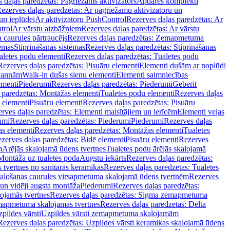
 daļas paredzētas: Pagriežams aktivizators
Apdares komplekti
ezerves daļas paredzētas: Ar pagriežamu aktivizatoru un
un ieplūdei
Ar aktivizatoru PushControl
Rezerves daļas paredzētas: Ar
trol
Ar vārstu aizbāžņiem
Rezerves daļas paredzētas: Ar vārstu
aurules pārtraucējs
Rezerves daļas paredzētas: Zemapmetuma
tēmas
Stiprināšanas sistēmas
Rezerves daļas paredzētas: Stiprināšanas
aletes podu elementi
Rezerves daļas paredzētas: Tualetes podu
Rezerves daļas paredzētas: Pisuāru elementi
Elementi dušām ar noplūdi
 vannām
Walk-in dušas sienu elementi
Elementi saimniecības
ementi
Piederumi
Rezerves daļas paredzētas: Piederumi
Geberit
 paredzētas: Montāžas elementi
Tualetes podu elementi
Rezerves daļas
 elementi
Pisuāru elementi
Rezerves daļas paredzētas: Pisuāru
rves daļas paredzētas: Elementi maisītājiem un ierīcēm
Elementi veļas
umi
Rezerves daļas paredzētas: Piederumi
Piederumi
Rezerves daļas
s elementi
Rezerves daļas paredzētas: Montāžas elementi
Tualetes
zerves daļas paredzētas: Bidē elementi
Pisuāru elementi
Rezerves
m
Ārējās skalojamā ūdens tvertnes
Tualetes podu ārējās skalojamā
Montāža uz tualetes poda
Augstu iekārts
Rezerves daļas paredzētas:
 tvertnes no sanitārās keramikas
Rezerves daļas paredzētas: Tualetes
alošanas caurules virsapmetuma skalojamā ūdens tvertnēm
Rezerves
un vidēji augsta montāža
Piederumi
Rezerves daļas paredzētas:
jamās tvertnes
Rezerves daļas paredzētas: Sigma zemapmetuma
mapmetuma skalojamās tvertnes
Rezerves daļas paredzētas: Delta
pildes vārsti
Uzpildes vārsti zemapmetuma skalojamām
Rezerves daļas paredzētas: Uzpildes vārsti keramikas skalojamā ūdens