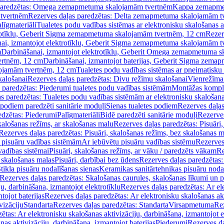
paredzētas: Omega zemapmetuma skalojamām tvertnēm
Kappa zemapme
tvertnēm
Rezerves daļas paredzētas: Delta zemapmetuma skalojamām t
līgmateriāli
Tualetes podu vadības sistēmas ar elektronisku skalošanas a
trotīklu, Geberit Sigma zemapmetuma skalojamām tvertnēm, 12 cm
Rezer
ai, izmantojot elektrotīklu, Geberit Sigma zemapmetuma skalojamām t
m
Darbināšanai, izmantojot elektrotīklu, Geberit Omega zemapmetuma 
ertnēm, 12 cm
Darbināšanai, izmantojot baterijas, Geberit Sigma zem
lojamām tvertnēm, 12 cm
Tualetes podu vadības sistēmas ar pneimatisku 
kalošanai
Rezerves daļas paredzētas: Divu režīmu skalošanai
Vienrežīma
 paredzētas: Piederumi tualetes podu vadības sistēmām
Montāžas kompl
s paredzētas: Tualetes podu vadības sistēmām ar elektronisku skalošana
 podiem paredzēti sanitārie moduļi
Sienas tualetes podiem
Rezerves daļas
edzētas: Piederumi
Palīgmateriāli
Bidē paredzēti sanitārie moduļi
Rezerves
skalošanas režīms, ar skalošanas malu
Rezerves daļas paredzētas: Pisuāri
Rezerves daļas paredzētas: Pisuāri, skalošanas režīms, bez skalošanas m
pisuāru vadības sistēmām
Ar iebūvētu pisuāru vadības sistēmu
Rezerves
vadības sistēmai
Pisuāri, skalošanas režīms, ar vāku / paredzēts vākam
Re
 skalošanas malas
Pisuāri, darbībai bez ūdens
Rezerves daļas paredzētas:
tikla pisuāru nodalīšanas sienas
Keramikas sanitārtehnikas pisuāru noda
Rezerves daļas paredzētas: Skalošanas caurules, skalošanas līkumi un p
u, darbināšana, izmantojot elektrotīklu
Rezerves daļas paredzētas: Ar el
tojot baterijas
Rezerves daļas paredzētas: Ar elektronisku skalošanas akt
vizāciju
Standarta
Rezerves daļas paredzētas: Standarta
Virsapmetuma
Re
ētas: Ar elektronisku skalošanas aktivizāciju, darbināšana, izmantojot e
as aktivizāciju, darbināšana, izmantojot baterijas
Piederumi
Rezerves da