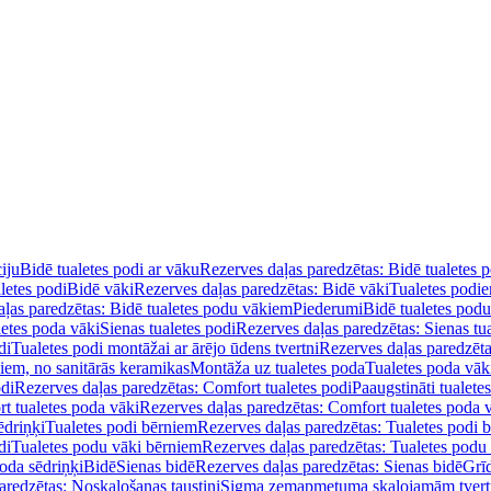
iju
Bidē tualetes podi ar vāku
Rezerves daļas paredzētas: Bidē tualetes 
letes podi
Bidē vāki
Rezerves daļas paredzētas: Bidē vāki
Tualetes podi
ļas paredzētas: Bidē tualetes podu vākiem
Piederumi
Bidē tualetes pod
letes poda vāki
Sienas tualetes podi
Rezerves daļas paredzētas: Sienas tu
di
Tualetes podi montāžai ar ārējo ūdens tvertni
Rezerves daļas paredzēta
diem, no sanitārās keramikas
Montāža uz tualetes poda
Tualetes poda vāk
odi
Rezerves daļas paredzētas: Comfort tualetes podi
Paaugstināti tualete
t tualetes poda vāki
Rezerves daļas paredzētas: Comfort tualetes poda 
ēdriņķi
Tualetes podi bērniem
Rezerves daļas paredzētas: Tualetes podi 
di
Tualetes podu vāki bērniem
Rezerves daļas paredzētas: Tualetes podu
oda sēdriņķi
Bidē
Sienas bidē
Rezerves daļas paredzētas: Sienas bidē
Grī
aredzētas: Noskalošanas taustiņi
Sigma zemapmetuma skalojamām tver