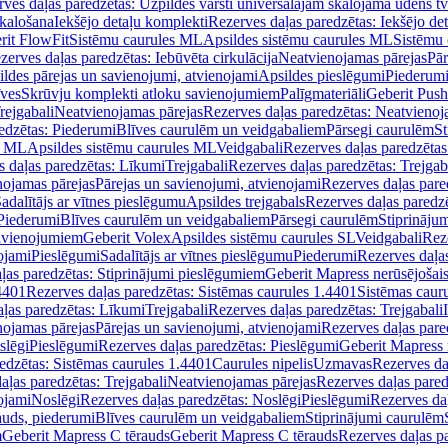
ves daļas paredzētas: Uzpildes vārsti universālajām skalojamā ūdens t
skalošana
Iekšējo detaļu komplekti
Rezerves daļas paredzētas: Iekšējo de
rit FlowFit
Sistēmu caurules ML
Apsildes sistēmu caurules ML
Sistēmu 
zerves daļas paredzētas: Iebūvēta cirkulācija
Neatvienojamas pārejas
Pār
ldes pārejas un savienojumi, atvienojami
Apsildes pieslēgumi
Piederum
īves
Skrūvju komplekti atloku savienojumiem
Palīgmateriāli
Geberit Push
rejgabali
Neatvienojamas pārejas
Rezerves daļas paredzētas: Neatvienoj
edzētas: Piederumi
Blīves caurulēm un veidgabaliem
Pārsegi caurulēm
St
s ML
Apsildes sistēmu caurules ML
Veidgabali
Rezerves daļas paredzētas
 daļas paredzētas: Līkumi
Trejgabali
Rezerves daļas paredzētas: Trejgab
nojamas pārejas
Pārejas un savienojumi, atvienojami
Rezerves daļas pare
adalītājs ar vītnes pieslēgumu
Apsildes trejgabals
Rezerves daļas paredzē
 Piederumi
Blīves caurulēm un veidgabaliem
Pārsegi caurulēm
Stiprināju
savienojumiem
Geberit Volex
Apsildes sistēmu caurules SL
Veidgabali
Reze
ojami
Pieslēgumi
Sadalītājs ar vītnes pieslēgumu
Piederumi
Rezerves daļa
ļas paredzētas: Stiprinājumi pieslēgumiem
Geberit Mapress nerūsējošais
4401
Rezerves daļas paredzētas: Sistēmas caurules 1.4401
Sistēmas caur
ļas paredzētas: Līkumi
Trejgabali
Rezerves daļas paredzētas: Trejgabali
nojamas pārejas
Pārejas un savienojumi, atvienojami
Rezerves daļas pare
slēgi
Pieslēgumi
Rezerves daļas paredzētas: Pieslēgumi
Geberit Mapress 
edzētas: Sistēmas caurules 1.4401
Caurules nipelis
Uzmavas
Rezerves da
aļas paredzētas: Trejgabali
Neatvienojamas pārejas
Rezerves daļas pared
ojami
Noslēgi
Rezerves daļas paredzētas: Noslēgi
Pieslēgumi
Rezerves da
auds, piederumi
Blīves caurulēm un veidgabaliem
Stiprinājumi caurulēm
m
Geberit Mapress C tērauds
Geberit Mapress C tērauds
Rezerves daļas p