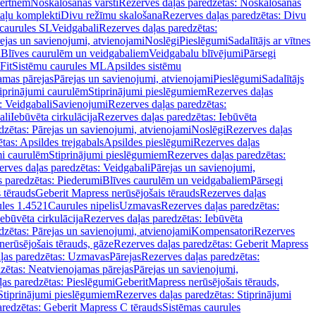
vertnēm
Noskalošanas vārsti
Rezerves daļas paredzētas: Noskalošanas
taļu komplekti
Divu režīmu skalošana
Rezerves daļas paredzētas: Divu
caurules SL
Veidgabali
Rezerves daļas paredzētas:
ejas un savienojumi, atvienojami
Noslēgi
Pieslēgumi
Sadalītājs ar vītnes
i
Blīves caurulēm un veidgabaliem
Veidgabalu blīvējumi
Pārsegi
Fit
Sistēmu caurules ML
Apsildes sistēmu
amas pārejas
Pārejas un savienojumi, atvienojami
Pieslēgumi
Sadalītājs
iprinājumi caurulēm
Stiprinājumi pieslēgumiem
Rezerves daļas
: Veidgabali
Savienojumi
Rezerves daļas paredzētas:
ali
Iebūvēta cirkulācija
Rezerves daļas paredzētas: Iebūvēta
dzētas: Pārejas un savienojumi, atvienojami
Noslēgi
Rezerves daļas
tas: Apsildes trejgabals
Apsildes pieslēgumi
Rezerves daļas
mi caurulēm
Stiprinājumi pieslēgumiem
Rezerves daļas paredzētas:
rves daļas paredzētas: Veidgabali
Pārejas un savienojumi,
s paredzētas: Piederumi
Blīves caurulēm un veidgabaliem
Pārsegi
 tērauds
Geberit Mapress nerūsējošais tērauds
Rezerves daļas
ules 1.4521
Caurules nipelis
Uzmavas
Rezerves daļas paredzētas:
Iebūvēta cirkulācija
Rezerves daļas paredzētas: Iebūvēta
dzētas: Pārejas un savienojumi, atvienojami
Kompensatori
Rezerves
nerūsējošais tērauds, gāze
Rezerves daļas paredzētas: Geberit Mapress
ļas paredzētas: Uzmavas
Pārejas
Rezerves daļas paredzētas:
zētas: Neatvienojamas pārejas
Pārejas un savienojumi,
ļas paredzētas: Pieslēgumi
GeberitMapress nerūsējošais tērauds,
Stiprinājumi pieslēgumiem
Rezerves daļas paredzētas: Stiprinājumi
aredzētas: Geberit Mapress C tērauds
Sistēmas caurules