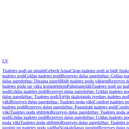
LV
Tualetes podi un pisuāri
Geberit AquaClean tualetes podi ar bidē funkc
tualetes podi
Grīdas tualetes podi
Rezerves daļas paredzētas: Grīdas tua
daļas paredzētas: Dizaina paneļi
Bidē tualetes podu vākiem
Rezerves da
tualetes podu un vāku komplektiem
Palīgmateriāli
Tualetes podi un tua
podi
Grīdas tualetes podi
Rezerves daļas paredzētas: Grīdas tualetes po
daļas paredzētas: Tualetes podi
Ārējās skalojamās tvertnes tualetes po
vāki
Rezerves daļas paredzētas: Tualetes poda vāki
Comfort tualetes p
tualetes podi
Rezerves daļas paredzētas: Pagarināti tualetes podi
Comfor
vāki
Tualetes poda sēdriņķi
Rezerves daļas paredzētas: Tualetes poda s
podi
Grīdas tualetes podi
Rezerves daļas paredzētas: Grīdas tualetes po
poda vāki
Tualetes poda sēdriņķi
Rezerves daļas paredzētas: Tualetes p
taustiņi un tualetes poda vadība
Noskalošanas taustiņi
Rezerves daļas p