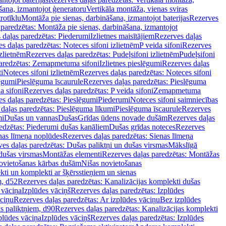
šana, izmantojot ģeneratoru
Vertikāla montāža, vienas sviras
rotīklu
Montāža pie sienas, darbināšana, izmantojot baterijas
Rezerves
paredzētas: Montāža pie sienas, darbināšana, izmantojot
 daļas paredzētas: Piederumi
Izlietnes maisītājiem
Rezerves daļas
s daļas paredzētas: Noteces sifoni izlietnēm
P veida sifoni
Rezerves
izlietnēm
Rezerves daļas paredzētas: Pudeļsifoni izlietnēm
Pudeļsifoni
paredzētas: Zemapmetuma sifoni
Izlietnes pieslēgumi
Rezerves daļas
i
Noteces sifoni izlietnēm
Rezerves daļas paredzētas: Noteces sifoni
lēgumi
Pieslēguma īscaurule
Rezerves daļas paredzētas: Pieslēguma
a sifoni
Rezerves daļas paredzētas: P veida sifoni
Zemapmetuma
s daļas paredzētas: Pieslēgumi
Piederumi
Noteces sifoni saimniecības
daļas paredzētas: Pieslēguma līkumi
Pieslēguma īscaurule
Rezerves
mi
Dušas un vannas
Dušas
Grīdas ūdens novade dušām
Rezerves daļas
edzētas: Piederumi dušas kanāliem
Dušas grīdas noteces
Rezerves
nas līmeņa noplūdes
Rezerves daļas paredzētas: Sienas līmeņa
es daļas paredzētas: Dušas paliktņi un dušas virsmas
Mākslīgā
dušas virsmas
Montāžas elementi
Rezerves daļas paredzētas: Montāžas
ovietošanas kārbas dušām
Nišas novietošanas
ti un komplekti ar šķērsstieņiem un sienas
m, d52
Rezerves daļas paredzētas: Kanalizācijas komplekti dušas
 vāciņa
Izplūdes vāciņš
Rezerves daļas paredzētas: Izplūdes
āciņu
Rezerves daļas paredzētas: Ar izplūdes vāciņu
Bez izplūdes
s paliktņiem, d90
Rezerves daļas paredzētas: Kanalizācijas komplekti
plūdes vāciņa
Izplūdes vāciņš
Rezerves daļas paredzētas: Izplūdes