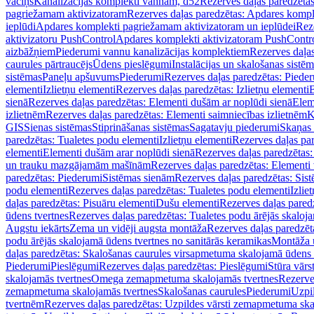
vāciņš
Kanalizācijas komplekti vannām, d52
Rezerves daļas paredzēta
pagriežamam aktivizatoram
Rezerves daļas paredzētas: Apdares komp
ieplūdi
Apdares komplekti pagriežamam aktivizatoram un ieplūdei
Rez
aktivizatoru PushControl
Apdares komplekti aktivizatoram PushContr
aizbāžņiem
Piederumi vannu kanalizācijas komplektiem
Rezerves daļa
caurules pārtraucējs
Ūdens pieslēgumi
Instalācijas un skalošanas sistē
sistēmas
Paneļu apšuvums
Piederumi
Rezerves daļas paredzētas: Piede
elementi
Izlietņu elementi
Rezerves daļas paredzētas: Izlietņu elementi
B
sienā
Rezerves daļas paredzētas: Elementi dušām ar noplūdi sienā
Elem
izlietnēm
Rezerves daļas paredzētas: Elementi saimniecības izlietnēm
K
GIS
Sienas sistēmas
Stiprināšanas sistēmas
Sagatavju piederumi
Skaņas 
paredzētas: Tualetes podu elementi
Izlietņu elementi
Rezerves daļas par
elementi
Elementi dušām arar noplūdi sienā
Rezerves daļas paredzētas:
un trauku mazgājamām mašīnām
Rezerves daļas paredzētas: Element
paredzētas: Piederumi
Sistēmas sienām
Rezerves daļas paredzētas: Sis
podu elementi
Rezerves daļas paredzētas: Tualetes podu elementi
Izlie
daļas paredzētas: Pisuāru elementi
Dušu elementi
Rezerves daļas pared
ūdens tvertnes
Rezerves daļas paredzētas: Tualetes podu ārējās skaloj
Augstu iekārts
Zema un vidēji augsta montāža
Rezerves daļas paredzēt
podu ārējās skalojamā ūdens tvertnes no sanitārās keramikas
Montāža u
daļas paredzētas: Skalošanas caurules virsapmetuma skalojamā ūdens
Piederumi
Pieslēgumi
Rezerves daļas paredzētas: Pieslēgumi
Stūra vārst
skalojamās tvertnes
Omega zemapmetuma skalojamās tvertnes
Rezerve
zemapmetuma skalojamās tvertnes
Skalošanas caurules
Piederumi
Uzpil
tvertnēm
Rezerves daļas paredzētas: Uzpildes vārsti zemapmetuma sk