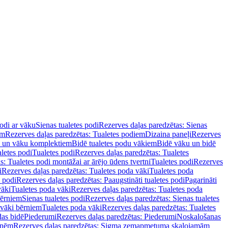
podi ar vāku
Sienas tualetes podi
Rezerves daļas paredzētas: Sienas
em
Rezerves daļas paredzētas: Tualetes podiem
Dizaina paneļi
Rezerves
u un vāku komplektiem
Bidē tualetes podu vākiem
Bidē vāku un bidē
aletes podi
Tualetes podi
Rezerves daļas paredzētas: Tualetes
s: Tualetes podi montāžai ar ārējo ūdens tvertni
Tualetes podi
Rezerves
i
Rezerves daļas paredzētas: Tualetes poda vāki
Tualetes poda
s podi
Rezerves daļas paredzētas: Paaugstināti tualetes podi
Pagarināti
vāki
Tualetes poda vāki
Rezerves daļas paredzētas: Tualetes poda
bērniem
Sienas tualetes podi
Rezerves daļas paredzētas: Sienas tualetes
 vāki bērniem
Tualetes poda vāki
Rezerves daļas paredzētas: Tualetes
das bidē
Piederumi
Rezerves daļas paredzētas: Piederumi
Noskalošanas
tnēm
Rezerves daļas paredzētas: Sigma zemapmetuma skalojamām