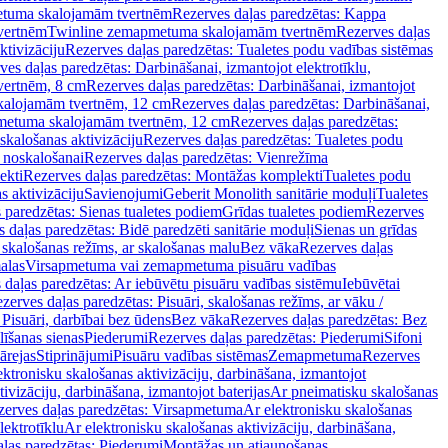
tuma skalojamām tvertnēm
Rezerves daļas paredzētas: Kappa
vertnēm
Twinline zemapmetuma skalojamām tvertnēm
Rezerves daļas
ktivizāciju
Rezerves daļas paredzētas: Tualetes podu vadības sistēmas
ves daļas paredzētas: Darbināšanai, izmantojot elektrotīklu,
vertnēm, 8 cm
Rezerves daļas paredzētas: Darbināšanai, izmantojot
skalojamām tvertnēm, 12 cm
Rezerves daļas paredzētas: Darbināšanai,
apmetuma skalojamām tvertnēm, 12 cm
Rezerves daļas paredzētas:
skalošanas aktivizāciju
Rezerves daļas paredzētas: Tualetes podu
 noskalošanai
Rezerves daļas paredzētas: Vienrežīma
ekti
Rezerves daļas paredzētas: Montāžas komplekti
Tualetes podu
s aktivizāciju
Savienojumi
Geberit Monolith sanitārie moduļi
Tualetes
 paredzētas: Sienas tualetes podiem
Grīdas tualetes podiem
Rezerves
 daļas paredzētas: Bidē paredzēti sanitārie moduļi
Sienas un grīdas
, skalošanas režīms, ar skalošanas malu
Bez vāka
Rezerves daļas
alas
Virsapmetuma vai zemapmetuma pisuāru vadības
 daļas paredzētas: Ar iebūvētu pisuāru vadības sistēmu
Iebūvētai
zerves daļas paredzētas: Pisuāri, skalošanas režīms, ar vāku /
 Pisuāri, darbībai bez ūdens
Bez vāka
Rezerves daļas paredzētas: Bez
līšanas sienas
Piederumi
Rezerves daļas paredzētas: Piederumi
Sifoni
ārejas
Stiprinājumi
Pisuāru vadības sistēmas
Zemapmetuma
Rezerves
ektronisku skalošanas aktivizāciju, darbināšana, izmantojot
ivizāciju, darbināšana, izmantojot baterijas
Ar pneimatisku skalošanas
zerves daļas paredzētas: Virsapmetuma
Ar elektronisku skalošanas
lektrotīklu
Ar elektronisku skalošanas aktivizāciju, darbināšana,
ļas paredzētas: Piederumi
Montāžas un atjaunošanas