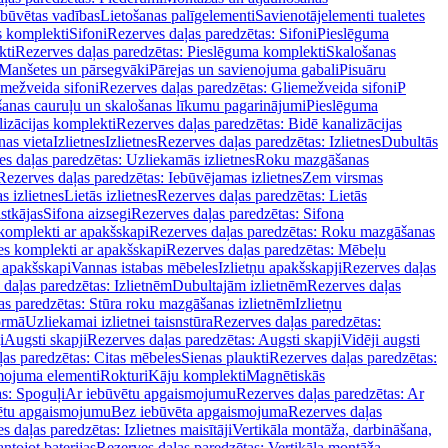
ebūvētas vadības
Lietošanas palīgelementi
Savienotājelementi tualetes
s komplekti
Sifoni
Rezerves daļas paredzētas: Sifoni
Pieslēguma
kti
Rezerves daļas paredzētas: Pieslēguma komplekti
Skalošanas
Manšetes un pārsegvāki
Pārejas un savienojuma gabali
Pisuāru
mežveida sifoni
Rezerves daļas paredzētas: Gliemežveida sifoni
P
šanas cauruļu un skalošanas līkumu pagarinājumi
Pieslēguma
izācijas komplekti
Rezerves daļas paredzētas: Bidē kanalizācijas
as vieta
Izlietnes
Izlietnes
Rezerves daļas paredzētas: Izlietnes
Dubultās
s daļas paredzētas: Uzliekamās izlietnes
Roku mazgāšanas
Rezerves daļas paredzētas: Iebūvējamas izlietnes
Zem virsmas
s izlietnes
Lietās izlietnes
Rezerves daļas paredzētas: Lietās
stkājas
Sifona aizsegi
Rezerves daļas paredzētas: Sifona
komplekti ar apakšskapi
Rezerves daļas paredzētas: Roku mazgāšanas
es komplekti ar apakšskapi
Rezerves daļas paredzētas: Mēbeļu
r apakšskapi
Vannas istabas mēbeles
Izlietņu apakšskapji
Rezerves daļas
daļas paredzētas: Izlietnēm
Dubultajām izlietnēm
Rezerves daļas
as paredzētas: Stūra roku mazgāšanas izlietnēm
Izlietņu
ormā
Uzliekamai izlietnei taisnstūra
Rezerves daļas paredzētas:
i
Augsti skapji
Rezerves daļas paredzētas: Augsti skapji
Vidēji augsti
as paredzētas: Citas mēbeles
Sienas plaukti
Rezerves daļas paredzētas:
ojuma elementi
Rokturi
Kāju komplekti
Magnētiskās
s: Spoguļi
Ar iebūvētu apgaismojumu
Rezerves daļas paredzētas: Ar
vētu apgaismojumu
Bez iebūvēta apgaismojuma
Rezerves daļas
s daļas paredzētas: Izlietnes maisītāji
Vertikāla montāža, darbināšana,
ntojot baterijas
Rezerves daļas paredzētas: Vertikāla montāža,