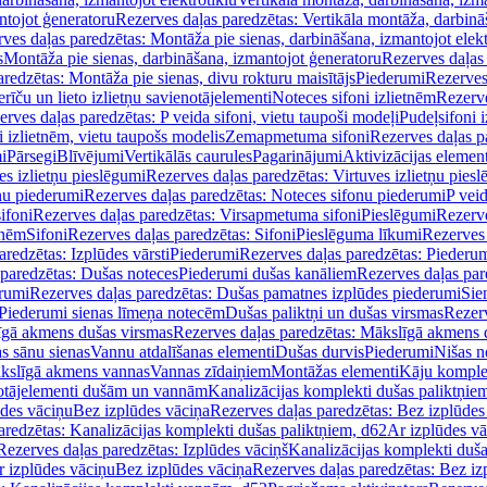
ntojot ģeneratoru
Rezerves daļas paredzētas: Vertikāla montāža, darbinā
ves daļas paredzētas: Montāža pie sienas, darbināšana, izmantojot elekt
s
Montāža pie sienas, darbināšana, izmantojot ģeneratoru
Rezerves daļas 
redzētas: Montāža pie sienas, divu rokturu maisītājs
Piederumi
Rezerves
erīču un lieto izlietņu savienotājelementi
Noteces sifoni izlietnēm
Rezerve
rves daļas paredzētas: P veida sifoni, vietu taupoši modeļi
Pudeļsifoni 
 izlietnēm, vietu taupošs modelis
Zemapmetuma sifoni
Rezerves daļas 
i
Pārsegi
Blīvējumi
Vertikālās caurules
Pagarinājumi
Aktivizācijas element
es izlietņu pieslēgumi
Rezerves daļas paredzētas: Virtuves izlietņu pies
nu piederumi
Rezerves daļas paredzētas: Noteces sifonu piederumi
P veid
ifoni
Rezerves daļas paredzētas: Virsapmetuma sifoni
Pieslēgumi
Rezerve
tnēm
Sifoni
Rezerves daļas paredzētas: Sifoni
Pieslēguma līkumi
Rezerves 
redzētas: Izplūdes vārsti
Piederumi
Rezerves daļas paredzētas: Piederu
 paredzētas: Dušas noteces
Piederumi dušas kanāliem
Rezerves daļas par
rumi
Rezerves daļas paredzētas: Dušas pamatnes izplūdes piederumi
Sie
 Piederumi sienas līmeņa notecēm
Dušas paliktņi un dušas virsmas
Rezerv
gā akmens dušas virsmas
Rezerves daļas paredzētas: Mākslīgā akmens 
s sānu sienas
Vannu atdalīšanas elementi
Dušas durvis
Piederumi
Nišas n
kslīgā akmens vannas
Vannas zīdaiņiem
Montāžas elementi
Kāju komplek
otājelementi dušām un vannām
Kanalizācijas komplekti dušas paliktņie
ūdes vāciņu
Bez izplūdes vāciņa
Rezerves daļas paredzētas: Bez izplūdes
aredzētas: Kanalizācijas komplekti dušas paliktņiem, d62
Ar izplūdes v
Rezerves daļas paredzētas: Izplūdes vāciņš
Kanalizācijas komplekti duša
r izplūdes vāciņu
Bez izplūdes vāciņa
Rezerves daļas paredzētas: Bez iz