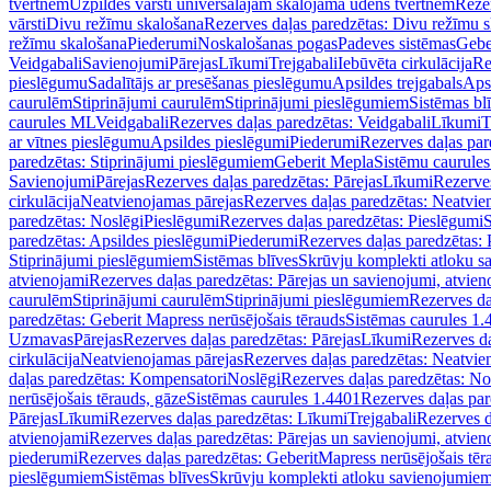
tvertnēm
Uzpildes vārsti universālajām skalojamā ūdens tvertnēm
Rezer
vārsti
Divu režīmu skalošana
Rezerves daļas paredzētas: Divu režīmu 
režīmu skalošana
Piederumi
Noskalošanas pogas
Padeves sistēmas
Gebe
Veidgabali
Savienojumi
Pārejas
Līkumi
Trejgabali
Iebūvēta cirkulācija
Re
pieslēgumu
Sadalītājs ar presēšanas pieslēgumu
Apsildes trejgabals
Apsi
caurulēm
Stiprinājumi caurulēm
Stiprinājumi pieslēgumiem
Sistēmas bl
caurules ML
Veidgabali
Rezerves daļas paredzētas: Veidgabali
Līkumi
T
ar vītnes pieslēgumu
Apsildes pieslēgumi
Piederumi
Rezerves daļas par
paredzētas: Stiprinājumi pieslēgumiem
Geberit Mepla
Sistēmu caurule
Savienojumi
Pārejas
Rezerves daļas paredzētas: Pārejas
Līkumi
Rezerves
cirkulācija
Neatvienojamas pārejas
Rezerves daļas paredzētas: Neatvie
paredzētas: Noslēgi
Pieslēgumi
Rezerves daļas paredzētas: Pieslēgumi
S
paredzētas: Apsildes pieslēgumi
Piederumi
Rezerves daļas paredzētas:
Stiprinājumi pieslēgumiem
Sistēmas blīves
Skrūvju komplekti atloku 
atvienojami
Rezerves daļas paredzētas: Pārejas un savienojumi, atvien
caurulēm
Stiprinājumi caurulēm
Stiprinājumi pieslēgumiem
Rezerves da
paredzētas: Geberit Mapress nerūsējošais tērauds
Sistēmas caurules 1.
Uzmavas
Pārejas
Rezerves daļas paredzētas: Pārejas
Līkumi
Rezerves da
cirkulācija
Neatvienojamas pārejas
Rezerves daļas paredzētas: Neatvie
daļas paredzētas: Kompensatori
Noslēgi
Rezerves daļas paredzētas: No
nerūsējošais tērauds, gāze
Sistēmas caurules 1.4401
Rezerves daļas par
Pārejas
Līkumi
Rezerves daļas paredzētas: Līkumi
Trejgabali
Rezerves d
atvienojami
Rezerves daļas paredzētas: Pārejas un savienojumi, atvien
piederumi
Rezerves daļas paredzētas: GeberitMapress nerūsējošais tēr
pieslēgumiem
Sistēmas blīves
Skrūvju komplekti atloku savienojumie