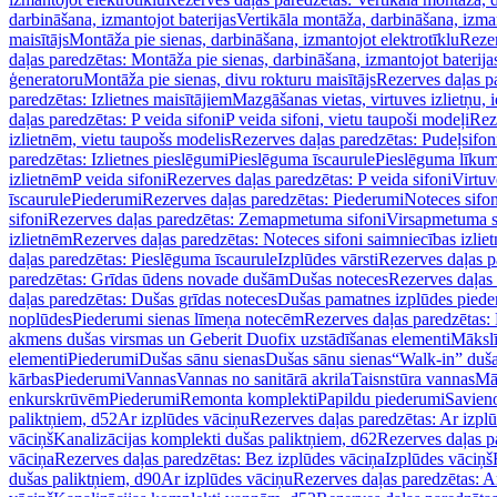
darbināšana, izmantojot baterijas
Vertikāla montāža, darbināšana, izma
maisītājs
Montāža pie sienas, darbināšana, izmantojot elektrotīklu
Rezer
daļas paredzētas: Montāža pie sienas, darbināšana, izmantojot baterija
ģeneratoru
Montāža pie sienas, divu rokturu maisītājs
Rezerves daļas pa
paredzētas: Izlietnes maisītājiem
Mazgāšanas vietas, virtuves izlietņu, i
daļas paredzētas: P veida sifoni
P veida sifoni, vietu taupoši modeļi
Reze
izlietnēm, vietu taupošs modelis
Rezerves daļas paredzētas: Pudeļsifoni
paredzētas: Izlietnes pieslēgumi
Pieslēguma īscaurule
Pieslēguma līkum
izlietnēm
P veida sifoni
Rezerves daļas paredzētas: P veida sifoni
Virtuv
īscaurule
Piederumi
Rezerves daļas paredzētas: Piederumi
Noteces sifo
sifoni
Rezerves daļas paredzētas: Zemapmetuma sifoni
Virsapmetuma s
izlietnēm
Rezerves daļas paredzētas: Noteces sifoni saimniecības izlie
daļas paredzētas: Pieslēguma īscaurule
Izplūdes vārsti
Rezerves daļas pa
paredzētas: Grīdas ūdens novade dušām
Dušas noteces
Rezerves daļas
daļas paredzētas: Dušas grīdas noteces
Dušas pamatnes izplūdes piede
noplūdes
Piederumi sienas līmeņa notecēm
Rezerves daļas paredzētas:
akmens dušas virsmas un Geberit Duofix uzstādīšanas elementi
Mākslī
elementi
Piederumi
Dušas sānu sienas
Dušas sānu sienas
“Walk-in” duša
kārbas
Piederumi
Vannas
Vannas no sanitārā akrila
Taisnstūra vannas
Mā
enkurskrūvēm
Piederumi
Remonta komplekti
Papildu piederumi
Savien
paliktņiem, d52
Ar izplūdes vāciņu
Rezerves daļas paredzētas: Ar izpl
vāciņš
Kanalizācijas komplekti dušas paliktņiem, d62
Rezerves daļas p
vāciņa
Rezerves daļas paredzētas: Bez izplūdes vāciņa
Izplūdes vāciņš
dušas paliktņiem, d90
Ar izplūdes vāciņu
Rezerves daļas paredzētas: A