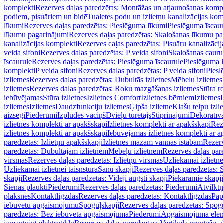
komplekti
Rezerves daļas paredzētas: Montāžas un atjaunošanas komp
podiem, pisuāriem un bidē
Tualetes podu un izlietņu kanalizācijas kom
līkumi
Rezerves daļas paredzētas: Pieslēguma līkumi
Pieslēguma īscau
līkumu pagarinājumi
Rezerves daļas paredzētas: Skalošanas līkumu p
kanalizācijas komplekti
Rezerves daļas paredzētas: Pisuāru kanalizāci
veida sifoni
Rezerves daļas paredzētas: P veida sifoni
Skalošanas cauru
īscaurule
Rezerves daļas paredzētas: Pieslēguma īscaurule
Pieslēguma 
komplekti
P veida sifoni
Rezerves daļas paredzētas: P veida sifoni
Piesl
izlietnes
Rezerves daļas paredzētas: Dubultās izlietnes
Mēbeļu izlietnes
izlietnes
Rezerves daļas paredzētas: Roku mazgāšanas izlietnes
Stūra r
iebūvējamas
Stūra izlietnes
Izlietnes Comfort
Izlietnes bērniem
Izlietnes
izlietnes
Izlietnes
Daudzfunkciju izlietnes
Ģipša izlietne
Klašu telpu izli
aizsegi
Piederumi
Izplūdes vāciņš
Dvieļu turētājs
Stiprinājumi
Dekoratīv
izlietnes komplekti ar apakšskapi
Izlietnes komplekti ar apakšskapi
Rez
izlietnes komplekti ar apakšskapi
Iebūvējamas izlietnes komplekti ar a
paredzētas: Izlietņu apakšskapji
Izlietnes mazām vannas istabām
Rezerv
paredzētas: Dubultajām izlietnēm
Mēbeļu izlietnēm
Rezerves daļas par
virsmas
Rezerves daļas paredzētas: Izlietņu virsmas
Uzliekamai izlietn
Uzliekamai izlietnei taisnstūra
Sānu skapji
Rezerves daļas paredzētas: 
skapji
Rezerves daļas paredzētas: Vidēji augsti skapji
Piekaramie skapji
Sienas plaukti
Piederumi
Rezerves daļas paredzētas: Piederumi
Atvilktņ
plāksnes
Kontaktligzdas
Rezerves daļas paredzētas: Kontaktligzdas
Pap
iebūvētu apgaismojumu
Spoguļskapji
Rezerves daļas paredzētas: Spog
paredzētas: Bez iebūvēta apgaismojuma
Piederumi
Apgaismojuma elem
izmantojot elektrotīklu
Rezerves daļas paredzētas: Vertikāla montāža, d