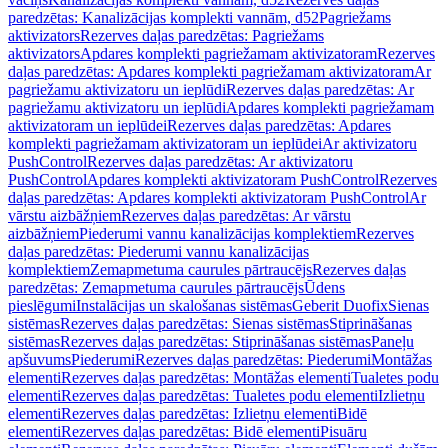
paredzētas: Kanalizācijas komplekti vannām, d52
Pagriežams
aktivizators
Rezerves daļas paredzētas: Pagriežams
aktivizators
Apdares komplekti pagriežamam aktivizatoram
Rezerves
daļas paredzētas: Apdares komplekti pagriežamam aktivizatoram
Ar
pagriežamu aktivizatoru un ieplūdi
Rezerves daļas paredzētas: Ar
pagriežamu aktivizatoru un ieplūdi
Apdares komplekti pagriežamam
aktivizatoram un ieplūdei
Rezerves daļas paredzētas: Apdares
komplekti pagriežamam aktivizatoram un ieplūdei
Ar aktivizatoru
PushControl
Rezerves daļas paredzētas: Ar aktivizatoru
PushControl
Apdares komplekti aktivizatoram PushControl
Rezerves
daļas paredzētas: Apdares komplekti aktivizatoram PushControl
Ar
vārstu aizbāžņiem
Rezerves daļas paredzētas: Ar vārstu
aizbāžņiem
Piederumi vannu kanalizācijas komplektiem
Rezerves
daļas paredzētas: Piederumi vannu kanalizācijas
komplektiem
Zemapmetuma caurules pārtraucējs
Rezerves daļas
paredzētas: Zemapmetuma caurules pārtraucējs
Ūdens
pieslēgumi
Instalācijas un skalošanas sistēmas
Geberit Duofix
Sienas
sistēmas
Rezerves daļas paredzētas: Sienas sistēmas
Stiprināšanas
sistēmas
Rezerves daļas paredzētas: Stiprināšanas sistēmas
Paneļu
apšuvums
Piederumi
Rezerves daļas paredzētas: Piederumi
Montāžas
elementi
Rezerves daļas paredzētas: Montāžas elementi
Tualetes podu
elementi
Rezerves daļas paredzētas: Tualetes podu elementi
Izlietņu
elementi
Rezerves daļas paredzētas: Izlietņu elementi
Bidē
elementi
Rezerves daļas paredzētas: Bidē elementi
Pisuāru