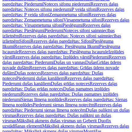
paredzētas: Piederumi
Noteces sifonu piederumi
Rezerves daļas
paredzētas: Noteces sifonu piederumi
P veida sifoni
Rezerves daļas
paredzētas: P veida sifoni
Zemapmetuma sifoni
Rezerves daļas
paredzētas: Zemapmetuma sifoni
Virsapmetuma sifoni
Rezerves daļas
paredzētas: Virsapmetuma sifoni
Pieslēgumi
Rezerves daļas
paredzētas: Pieslēgumi
Piederumi
Noteces sifoni saimniecības
izlietnēm
Rezerves daļas paredzētas: Noteces sifoni saimniecības
izlietnēm
Sifoni
Rezerves daļas paredzētas: Sifoni
Pieslēguma
līkumi
Rezerves daļas paredzētas: Pieslēguma līkumi
Pieslēguma
īscaurule
Rezerves daļas paredzētas: Pieslēguma īscaurule
Izplūdes
vārsti
Rezerves daļas paredzētas: Izplūdes vārsti
Piederumi
Rezerves
daļas paredzētas: Piederumi
Dušas un vannas
Dušas
Grīdas ūdens
novade dušām
Rezerves daļas paredzētas: Grīdas ūdens novade
dušām
Dušas noteces
Rezerves daļas paredzētas: Dušas
noteces
Piederumi dušas kanāliem
Rezerves daļas paredzētas:
Piederumi dušas kanāliem
Dušas grīdas noteces
Rezerves daļas
paredzētas: Dušas grīdas noteces
Dušas pamatnes izplūdes
piederumi
Rezerves daļas paredzētas: Dušas pamatnes izplūdes
piederumi
Sienas līmeņa noplūdes
Rezerves daļas paredzētas: Sienas
līmeņa noplūdes
Piederumi sienas līmeņa notecēm
Rezerves daļas
paredzētas: Piederumi sienas līmeņa notecēm
Dušas paliktņi un dušas
virsmas
Rezerves daļas paredzētas: Dušas paliktņi un dušas
virsmas
Mākslīgā akmens dušas virsmas un Geberit Duofix
uzstādīšanas elementi
Mākslīgā akmens dušas virsmas
Rezerves daļas
paredzētas: Mākslīgā akmens dušas virsmas
Montāžas