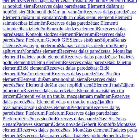
elementi
Rezerves daļas paredzētas: Pisuāru elementi
Elementi dušām
ar noplūdi sienā
Rezerves daļas paredzētas: Elementi dušām ar
noplūdi sienā
Elementi dušām un vannām
Rezerves daļas paredzētas:
Elementi dušām un vannām
Walk-in dušas sienu elementi
Elementi
saimniecības izlietnēm
Rezerves daļas paredzētas: Elementi
saimniecības izlietnēm
Konsoļu slodzes elementi
Rezerves daļas
paredzētas: Konsoļu slodzes elementi
Piederumi
Rezerves daļas
paredzētas: Piederumi
Geberit GIS
Sienas sistēmas
Stiprināšanas
sistēmas
Sagatavju piederumi
Skaņas izolācijas piederumi
Paneļu
apšuvums
Montāžas elementi
Rezerves daļas paredzētas: Montāžas
elementi
Tualetes podu elementi
Rezerves daļas paredzētas: Tualetes
podu elementi
Izlietņu elementi
Rezerves daļas paredzētas: Izlietņu
elementi
Bidē elementi
Rezerves daļas paredzētas: Bidē
elementi
Pisuāru elementi
Rezerves daļas paredzētas: Pisuāru
elementi
Elementi dušām arar noplūdi sienā
Rezerves daļas
paredzētas: Elementi dušām arar noplūdi sienā
Elementi maisītājiem
un ierīcēm
Rezerves daļas paredzētas: Elementi maisītājiem un
ierīcēm
Elementi veļas un trauku mazgājamām mašīnām
Rezerves
daļas paredzētas: Elementi veļas un trauku mazgājamām
mašīnām
Konsoļu slodzes elementi
Piederumi
Rezerves daļas
paredzētas: Piederumi
Piederumi
Rezerves daļas paredzētas:
Piederumi
Sistēmas sienām
Rezerves daļas paredzētas: Sistēmas
sienām
Padeves sistēmām
Ūdens novadei
Geberit Kombifix
Montāžas
elementi
Rezerves daļas paredzētas: Montāžas elementi
Tualetes podu
elementi
Rezerves daļas paredzētas: Tualetes podu elementi
Izlietņu