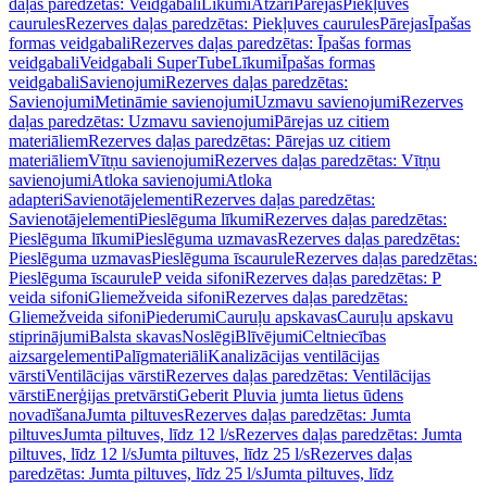
daļas paredzētas: Veidgabali
Līkumi
Atzari
Pārejas
Piekļuves
caurules
Rezerves daļas paredzētas: Piekļuves caurules
Pārejas
Īpašas
formas veidgabali
Rezerves daļas paredzētas: Īpašas formas
veidgabali
Veidgabali SuperTube
Līkumi
Īpašas formas
veidgabali
Savienojumi
Rezerves daļas paredzētas:
Savienojumi
Metināmie savienojumi
Uzmavu savienojumi
Rezerves
daļas paredzētas: Uzmavu savienojumi
Pārejas uz citiem
materiāliem
Rezerves daļas paredzētas: Pārejas uz citiem
materiāliem
Vītņu savienojumi
Rezerves daļas paredzētas: Vītņu
savienojumi
Atloka savienojumi
Atloka
adapteri
Savienotājelementi
Rezerves daļas paredzētas:
Savienotājelementi
Pieslēguma līkumi
Rezerves daļas paredzētas:
Pieslēguma līkumi
Pieslēguma uzmavas
Rezerves daļas paredzētas:
Pieslēguma uzmavas
Pieslēguma īscaurule
Rezerves daļas paredzētas:
Pieslēguma īscaurule
P veida sifoni
Rezerves daļas paredzētas: P
veida sifoni
Gliemežveida sifoni
Rezerves daļas paredzētas:
Gliemežveida sifoni
Piederumi
Cauruļu apskavas
Cauruļu apskavu
stiprinājumi
Balsta skavas
Noslēgi
Blīvējumi
Celtniecības
aizsargelementi
Palīgmateriāli
Kanalizācijas ventilācijas
vārsti
Ventilācijas vārsti
Rezerves daļas paredzētas: Ventilācijas
vārsti
Enerģijas pretvārsti
Geberit Pluvia jumta lietus ūdens
novadīšana
Jumta piltuves
Rezerves daļas paredzētas: Jumta
piltuves
Jumta piltuves, līdz 12 l/s
Rezerves daļas paredzētas: Jumta
piltuves, līdz 12 l/s
Jumta piltuves, līdz 25 l/s
Rezerves daļas
paredzētas: Jumta piltuves, līdz 25 l/s
Jumta piltuves, līdz