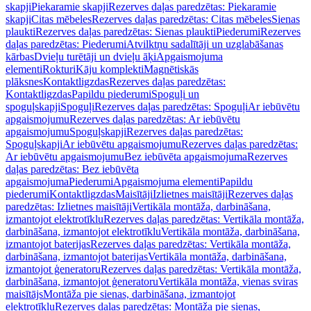
skapji
Piekaramie skapji
Rezerves daļas paredzētas: Piekaramie
skapji
Citas mēbeles
Rezerves daļas paredzētas: Citas mēbeles
Sienas
plaukti
Rezerves daļas paredzētas: Sienas plaukti
Piederumi
Rezerves
daļas paredzētas: Piederumi
Atvilktņu sadalītāji un uzglabāšanas
kārbas
Dvieļu turētāji un dvieļu āķi
Apgaismojuma
elementi
Rokturi
Kāju komplekti
Magnētiskās
plāksnes
Kontaktligzdas
Rezerves daļas paredzētas:
Kontaktligzdas
Papildu piederumi
Spoguļi un
spoguļskapji
Spoguļi
Rezerves daļas paredzētas: Spoguļi
Ar iebūvētu
apgaismojumu
Rezerves daļas paredzētas: Ar iebūvētu
apgaismojumu
Spoguļskapji
Rezerves daļas paredzētas:
Spoguļskapji
Ar iebūvētu apgaismojumu
Rezerves daļas paredzētas:
Ar iebūvētu apgaismojumu
Bez iebūvēta apgaismojuma
Rezerves
daļas paredzētas: Bez iebūvēta
apgaismojuma
Piederumi
Apgaismojuma elementi
Papildu
piederumi
Kontaktligzdas
Maisītāji
Izlietnes maisītāji
Rezerves daļas
paredzētas: Izlietnes maisītāji
Vertikāla montāža, darbināšana,
izmantojot elektrotīklu
Rezerves daļas paredzētas: Vertikāla montāža,
darbināšana, izmantojot elektrotīklu
Vertikāla montāža, darbināšana,
izmantojot baterijas
Rezerves daļas paredzētas: Vertikāla montāža,
darbināšana, izmantojot baterijas
Vertikāla montāža, darbināšana,
izmantojot ģeneratoru
Rezerves daļas paredzētas: Vertikāla montāža,
darbināšana, izmantojot ģeneratoru
Vertikāla montāža, vienas sviras
maisītājs
Montāža pie sienas, darbināšana, izmantojot
elektrotīklu
Rezerves daļas paredzētas: Montāža pie sienas,