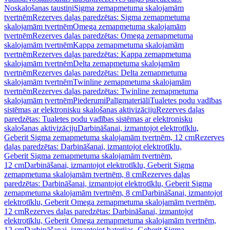
Noskalošanas taustiņi
Sigma zemapmetuma skalojamām
tvertnēm
Rezerves daļas paredzētas: Sigma zemapmetuma
skalojamām tvertnēm
Omega zemapmetuma skalojamām
tvertnēm
Rezerves daļas paredzētas: Omega zemapmetuma
skalojamām tvertnēm
Kappa zemapmetuma skalojamām
tvertnēm
Rezerves daļas paredzētas: Kappa zemapmetuma
skalojamām tvertnēm
Delta zemapmetuma skalojamām
tvertnēm
Rezerves daļas paredzētas: Delta zemapmetuma
skalojamām tvertnēm
Twinline zemapmetuma skalojamām
tvertnēm
Rezerves daļas paredzētas: Twinline zemapmetuma
skalojamām tvertnēm
Piederumi
Palīgmateriāli
Tualetes podu vadības
sistēmas ar elektronisku skalošanas aktivizāciju
Rezerves daļas
paredzētas: Tualetes podu vadības sistēmas ar elektronisku
skalošanas aktivizāciju
Darbināšanai, izmantojot elektrotīklu,
Geberit Sigma zemapmetuma skalojamām tvertnēm, 12 cm
Rezerves
daļas paredzētas: Darbināšanai, izmantojot elektrotīklu,
Geberit Sigma zemapmetuma skalojamām tvertnēm,
12 cm
Darbināšanai, izmantojot elektrotīklu, Geberit Sigma
zemapmetuma skalojamām tvertnēm, 8 cm
Rezerves daļas
paredzētas: Darbināšanai, izmantojot elektrotīklu, Geberit Sigma
zemapmetuma skalojamām tvertnēm, 8 cm
Darbināšanai, izmantojot
elektrotīklu, Geberit Omega zemapmetuma skalojamām tvertnēm,
12 cm
Rezerves daļas paredzētas: Darbināšanai, izmantojot
elektrotīklu, Geberit Omega zemapmetuma skalojamām tvertnēm,
12 cm
Darbināšanai, izmantojot baterijas, Geberit Sigma