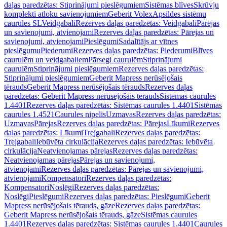
daļas paredzētas: Stiprinājumi pieslēgumiem
Sistēmas blīves
Skrūvju
komplekti atloku savienojumiem
Geberit Volex
Apsildes sistēmu
caurules SL
Veidgabali
Rezerves daļas paredzētas: Veidgabali
Pārejas
un savienojumi, atvienojami
Rezerves daļas paredzētas: Pārejas un
savienojumi, atvienojami
Pieslēgumi
Sadalītājs ar vītnes
pieslēgumu
Piederumi
Rezerves daļas paredzētas: Piederumi
Blīves
caurulēm un veidgabaliem
Pārsegi caurulēm
Stiprinājumi
caurulēm
Stiprinājumi pieslēgumiem
Rezerves daļas paredzētas:
Stiprinājumi pieslēgumiem
Geberit Mapress nerūsējošais
tērauds
Geberit Mapress nerūsējošais tērauds
Rezerves daļas
paredzētas: Geberit Mapress nerūsējošais tērauds
Sistēmas caurules
1.4401
Rezerves daļas paredzētas: Sistēmas caurules 1.4401
Sistēmas
caurules 1.4521
Caurules nipelis
Uzmavas
Rezerves daļas paredzētas:
Uzmavas
Pārejas
Rezerves daļas paredzētas: Pārejas
Līkumi
Rezerves
daļas paredzētas: Līkumi
Trejgabali
Rezerves daļas paredzētas:
Trejgabali
Iebūvēta cirkulācija
Rezerves daļas paredzētas: Iebūvēta
cirkulācija
Neatvienojamas pārejas
Rezerves daļas paredzētas:
Neatvienojamas pārejas
Pārejas un savienojumi,
atvienojami
Rezerves daļas paredzētas: Pārejas un savienojumi,
atvienojami
Kompensatori
Rezerves daļas paredzētas:
Kompensatori
Noslēgi
Rezerves daļas paredzētas:
Noslēgi
Pieslēgumi
Rezerves daļas paredzētas: Pieslēgumi
Geberit
Mapress nerūsējošais tērauds, gāze
Rezerves daļas paredzētas:
Geberit Mapress nerūsējošais tērauds, gāze
Sistēmas caurules
1.4401
Rezerves daļas paredzētas: Sistēmas caurules 1.4401
Caurules