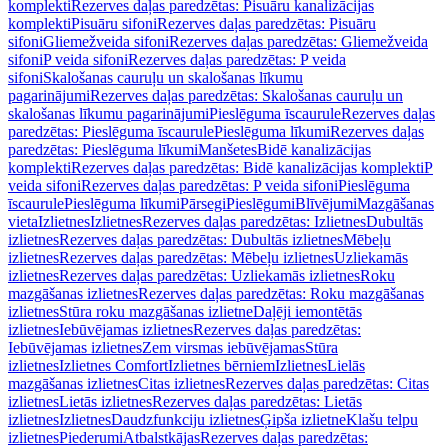
komplekti
Rezerves daļas paredzētas: Pisuāru kanalizācijas
komplekti
Pisuāru sifoni
Rezerves daļas paredzētas: Pisuāru
sifoni
Gliemežveida sifoni
Rezerves daļas paredzētas: Gliemežveida
sifoni
P veida sifoni
Rezerves daļas paredzētas: P veida
sifoni
Skalošanas cauruļu un skalošanas līkumu
pagarinājumi
Rezerves daļas paredzētas: Skalošanas cauruļu un
skalošanas līkumu pagarinājumi
Pieslēguma īscaurule
Rezerves daļas
paredzētas: Pieslēguma īscaurule
Pieslēguma līkumi
Rezerves daļas
paredzētas: Pieslēguma līkumi
Manšetes
Bidē kanalizācijas
komplekti
Rezerves daļas paredzētas: Bidē kanalizācijas komplekti
P
veida sifoni
Rezerves daļas paredzētas: P veida sifoni
Pieslēguma
īscaurule
Pieslēguma līkumi
Pārsegi
Pieslēgumi
Blīvējumi
Mazgāšanas
vieta
Izlietnes
Izlietnes
Rezerves daļas paredzētas: Izlietnes
Dubultās
izlietnes
Rezerves daļas paredzētas: Dubultās izlietnes
Mēbeļu
izlietnes
Rezerves daļas paredzētas: Mēbeļu izlietnes
Uzliekamās
izlietnes
Rezerves daļas paredzētas: Uzliekamās izlietnes
Roku
mazgāšanas izlietnes
Rezerves daļas paredzētas: Roku mazgāšanas
izlietnes
Stūra roku mazgāšanas izlietne
Daļēji iemontētās
izlietnes
Iebūvējamas izlietnes
Rezerves daļas paredzētas:
Iebūvējamas izlietnes
Zem virsmas iebūvējamas
Stūra
izlietnes
Izlietnes Comfort
Izlietnes bērniem
Izlietnes
Lielās
mazgāšanas izlietnes
Citas izlietnes
Rezerves daļas paredzētas: Citas
izlietnes
Lietās izlietnes
Rezerves daļas paredzētas: Lietās
izlietnes
Izlietnes
Daudzfunkciju izlietnes
Ģipša izlietne
Klašu telpu
izlietnes
Piederumi
Atbalstkājas
Rezerves daļas paredzētas: