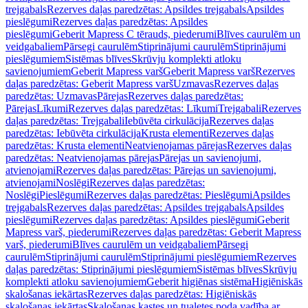
trejgabals
Rezerves daļas paredzētas: Apsildes trejgabals
Apsildes
pieslēgumi
Rezerves daļas paredzētas: Apsildes
pieslēgumi
Geberit Mapress C tērauds, piederumi
Blīves caurulēm un
veidgabaliem
Pārsegi caurulēm
Stiprinājumi caurulēm
Stiprinājumi
pieslēgumiem
Sistēmas blīves
Skrūvju komplekti atloku
savienojumiem
Geberit Mapress varš
Geberit Mapress varš
Rezerves
daļas paredzētas: Geberit Mapress varš
Uzmavas
Rezerves daļas
paredzētas: Uzmavas
Pārejas
Rezerves daļas paredzētas:
Pārejas
Līkumi
Rezerves daļas paredzētas: Līkumi
Trejgabali
Rezerves
daļas paredzētas: Trejgabali
Iebūvēta cirkulācija
Rezerves daļas
paredzētas: Iebūvēta cirkulācija
Krusta elementi
Rezerves daļas
paredzētas: Krusta elementi
Neatvienojamas pārejas
Rezerves daļas
paredzētas: Neatvienojamas pārejas
Pārejas un savienojumi,
atvienojami
Rezerves daļas paredzētas: Pārejas un savienojumi,
atvienojami
Noslēgi
Rezerves daļas paredzētas:
Noslēgi
Pieslēgumi
Rezerves daļas paredzētas: Pieslēgumi
Apsildes
trejgabals
Rezerves daļas paredzētas: Apsildes trejgabals
Apsildes
pieslēgumi
Rezerves daļas paredzētas: Apsildes pieslēgumi
Geberit
Mapress varš, piederumi
Rezerves daļas paredzētas: Geberit Mapress
varš, piederumi
Blīves caurulēm un veidgabaliem
Pārsegi
caurulēm
Stiprinājumi caurulēm
Stiprinājumi pieslēgumiem
Rezerves
daļas paredzētas: Stiprinājumi pieslēgumiem
Sistēmas blīves
Skrūvju
komplekti atloku savienojumiem
Geberit higiēnas sistēma
Higiēniskās
skalošanas iekārtas
Rezerves daļas paredzētas: Higiēniskās
skalošanas iekārtas
Skalošanas kastes un tualetes poda vadība ar