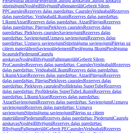
Pieslēguma līkumi
Piederumi
Cauruļu apskavas
Cauruļu apskavu
stiprinājumi
Noslēgi
Blīvējumi
Palīgmateriāli
Geberit Silent-
PP
Caurules
Rezerves daļas paredzētas: Caurules
Veidgabali
Rezerves
daļas paredzētas: Veidgabali
Līkumi
Rezerves daļas paredzētas:
Līkumi
Atzari
Rezerves daļas paredzētas: Atzari
Pārejas
Rezerves
daļas paredzētas: Pārejas
Piekļuves caurules
Rezerves daļas
paredzētas: Piekļuves caurules
Savienojumi
Rezerves daļas
paredzētas: Savienojumi
Uzmavu savienojumi
Rezerves daļas
paredzētas: Uzmavu savienojumi
Stiprinājuma savienojumi
Pārejas uz
citiem materiāliem
Savienotājelementi
Pieslēguma līkumi
Pieslēguma
īscaurule
Piederumi
Cauruļu
apskavas
Noslēgi
Blīvējumi
Palīgmateriāli
Geberit Silent-
Pro
Caurules
Rezerves daļas paredzētas: Caurules
Veidgabali
Rezerves
daļas paredzētas: Veidgabali
Līkumi
Rezerves daļas paredzētas:
Līkumi
Atzari
Rezerves daļas paredzētas: Atzari
Pārejas
Rezerves
daļas paredzētas: Pārejas
Piekļuves caurules
Rezerves daļas
paredzētas: Piekļuves caurules
Profildetaļas SuperTube
Rezerves
daļas paredzētas: Profildetaļas SuperTube
Līkumi
Rezerves daļas
paredzētas: Līkumi
Atzari
Rezerves daļas paredzētas:
Atzari
Savienojumi
Rezerves daļas paredzētas: Savienojumi
Uzmavu
savienojumi
Rezerves daļas paredzētas: Uzmavu
savienojumi
Stiprinājuma savienojumi
Pārejas uz citiem
materiāliem
Piederumi
Rezerves daļas paredzētas: Piederumi
Cauruļu
apskavas
Noslēgi
Blīvējumi
Rezerves daļas paredzētas:
Blīvējumi
Palīgmateriāli
Geberit PE
Caurules
Veidgabali
Rezerves