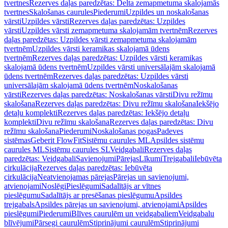
tvertnes
Rezerves daļas paredzētas: Delta zemapmetuma skalojamās
tvertnes
Skalošanas caurules
Piederumi
Uzpildes un noskalošanas
vārsti
Uzpildes vārsti
Rezerves daļas paredzētas: Uzpildes
vārsti
Uzpildes vārsti zemapmetuma skalojamām tvertnēm
Rezerves
daļas paredzētas: Uzpildes vārsti zemapmetuma skalojamām
tvertnēm
Uzpildes vārsti keramikas skalojamā ūdens
tvertnēm
Rezerves daļas paredzētas: Uzpildes vārsti keramikas
skalojamā ūdens tvertnēm
Uzpildes vārsti universālajām skalojamā
ūdens tvertnēm
Rezerves daļas paredzētas: Uzpildes vārsti
universālajām skalojamā ūdens tvertnēm
Noskalošanas
vārsti
Rezerves daļas paredzētas: Noskalošanas vārsti
Divu režīmu
skalošana
Rezerves daļas paredzētas: Divu režīmu skalošana
Iekšējo
detaļu komplekti
Rezerves daļas paredzētas: Iekšējo detaļu
komplekti
Divu režīmu skalošana
Rezerves daļas paredzētas: Divu
režīmu skalošana
Piederumi
Noskalošanas pogas
Padeves
sistēmas
Geberit FlowFit
Sistēmu caurules ML
Apsildes sistēmu
caurules ML
Sistēmu caurules SL
Veidgabali
Rezerves daļas
paredzētas: Veidgabali
Savienojumi
Pārejas
Līkumi
Trejgabali
Iebūvēta
cirkulācija
Rezerves daļas paredzētas: Iebūvēta
cirkulācija
Neatvienojamas pārejas
Pārejas un savienojumi,
atvienojami
Noslēgi
Pieslēgumi
Sadalītājs ar vītnes
pieslēgumu
Sadalītājs ar presēšanas pieslēgumu
Apsildes
trejgabals
Apsildes pārejas un savienojumi, atvienojami
Apsildes
pieslēgumi
Piederumi
Blīves caurulēm un veidgabaliem
Veidgabalu
blīvējumi
Pārsegi caurulēm
Stiprinājumi caurulēm
Stiprinājumi