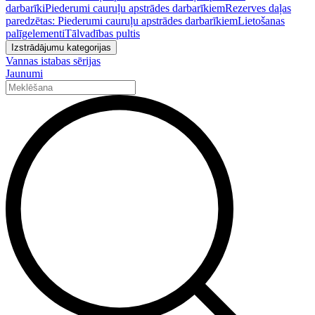
darbarīki
Piederumi cauruļu apstrādes darbarīkiem
Rezerves daļas
paredzētas: Piederumi cauruļu apstrādes darbarīkiem
Lietošanas
palīgelementi
Tālvadības pultis
Izstrādājumu kategorijas
Vannas istabas sērijas
Jaunumi