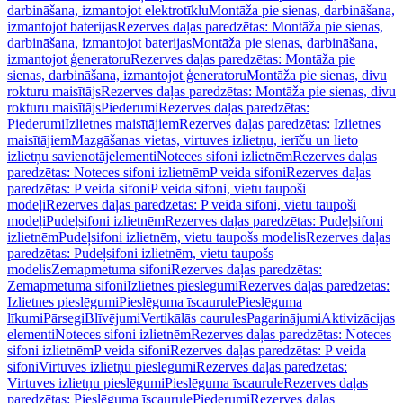
darbināšana, izmantojot elektrotīklu
Montāža pie sienas, darbināšana,
izmantojot baterijas
Rezerves daļas paredzētas: Montāža pie sienas,
darbināšana, izmantojot baterijas
Montāža pie sienas, darbināšana,
izmantojot ģeneratoru
Rezerves daļas paredzētas: Montāža pie
sienas, darbināšana, izmantojot ģeneratoru
Montāža pie sienas, divu
rokturu maisītājs
Rezerves daļas paredzētas: Montāža pie sienas, divu
rokturu maisītājs
Piederumi
Rezerves daļas paredzētas:
Piederumi
Izlietnes maisītājiem
Rezerves daļas paredzētas: Izlietnes
maisītājiem
Mazgāšanas vietas, virtuves izlietņu, ierīču un lieto
izlietņu savienotājelementi
Noteces sifoni izlietnēm
Rezerves daļas
paredzētas: Noteces sifoni izlietnēm
P veida sifoni
Rezerves daļas
paredzētas: P veida sifoni
P veida sifoni, vietu taupoši
modeļi
Rezerves daļas paredzētas: P veida sifoni, vietu taupoši
modeļi
Pudeļsifoni izlietnēm
Rezerves daļas paredzētas: Pudeļsifoni
izlietnēm
Pudeļsifoni izlietnēm, vietu taupošs modelis
Rezerves daļas
paredzētas: Pudeļsifoni izlietnēm, vietu taupošs
modelis
Zemapmetuma sifoni
Rezerves daļas paredzētas:
Zemapmetuma sifoni
Izlietnes pieslēgumi
Rezerves daļas paredzētas:
Izlietnes pieslēgumi
Pieslēguma īscaurule
Pieslēguma
līkumi
Pārsegi
Blīvējumi
Vertikālās caurules
Pagarinājumi
Aktivizācijas
elementi
Noteces sifoni izlietnēm
Rezerves daļas paredzētas: Noteces
sifoni izlietnēm
P veida sifoni
Rezerves daļas paredzētas: P veida
sifoni
Virtuves izlietņu pieslēgumi
Rezerves daļas paredzētas:
Virtuves izlietņu pieslēgumi
Pieslēguma īscaurule
Rezerves daļas
paredzētas: Pieslēguma īscaurule
Piederumi
Rezerves daļas