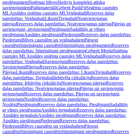
pieslēgumiem
Sistēmas blīves
Skrūvju komplekti atloku
savienojumiem
Palīgmateriāli
Geberit PushFit
Sistēmu caurules
ML
Apsildes sistēmu caurules ML
Veidgabali
Rezerves daļas
paredzētas: Veidgabali
Līkumi
Trejgabali
Neatvienojamas
pārejas
Rezerves daļas paredzētas: Neatvienojamas pārejas
Pārejas un
savienojumi, atvienojami
Pieslēgumi
Sadalītājs ar vītnes
pieslēgumu
Apsildes pieslēgumi
Piederumi
Rezerves daļas paredzētas:
Piederumi
Blīves caurulēm un veidgabaliem
Pārsegi
caurulēm
Stiprinājumi caurulēm
Stiprinājumi pieslēgumiem
Rezerves
daļas paredzētas: Stiprinājumi pieslēgumiem
Geberit Mepla
Sistēmu
caurules ML
Apsildes sistēmu caurules ML
Veidgabali
Rezerves daļas
paredzētas: Veidgabali
Savienojumi
Rezerves daļas paredzētas:
Savienojumi
Pārejas
Rezerves daļas paredzētas:
Pārejas
Līkumi
Rezerves daļas paredzētas: Līkumi
Trejgabali
Rezerves
daļas paredzētas: Trejgabali
Iebūvēta cirkulācija
Rezerves daļas
paredzētas: Iebūvēta cirkulācija
Neatvienojamas pārejas
Rezerves
daļas paredzētas: Neatvienojamas pārejas
Pārejas un savienojumi,
atvienojami
Rezerves daļas paredzētas: Pārejas un savienojumi,
atvienojami
Noslēgi
Rezerves daļas paredzētas:
Noslēgi
Pieslēgumi
Rezerves daļas paredzētas: Pieslēgumi
Sadalītājs
ar vītnes pieslēgumu
Apsildes trejgabals
Rezerves daļas paredzētas:
Apsildes trejgabals
Apsildes pieslēgumi
Rezerves daļas paredzētas:
Apsildes pieslēgumi
Piederumi
Rezerves daļas paredzētas:
Piederumi
Blīves caurulēm un veidgabaliem
Pārsegi
caurulēm
Stiprinājumi caurulēm
Stiprinājumi pieslēgumiem
Rezerves