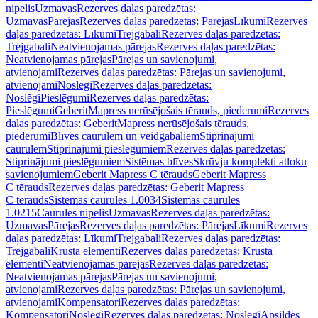
nipelis
Uzmavas
Rezerves daļas paredzētas:
Uzmavas
Pārejas
Rezerves daļas paredzētas: Pārejas
Līkumi
Rezerves
daļas paredzētas: Līkumi
Trejgabali
Rezerves daļas paredzētas:
Trejgabali
Neatvienojamas pārejas
Rezerves daļas paredzētas:
Neatvienojamas pārejas
Pārejas un savienojumi,
atvienojami
Rezerves daļas paredzētas: Pārejas un savienojumi,
atvienojami
Noslēgi
Rezerves daļas paredzētas:
Noslēgi
Pieslēgumi
Rezerves daļas paredzētas:
Pieslēgumi
GeberitMapress nerūsējošais tērauds, piederumi
Rezerves
daļas paredzētas: GeberitMapress nerūsējošais tērauds,
piederumi
Blīves caurulēm un veidgabaliem
Stiprinājumi
caurulēm
Stiprinājumi pieslēgumiem
Rezerves daļas paredzētas:
Stiprinājumi pieslēgumiem
Sistēmas blīves
Skrūvju komplekti atloku
savienojumiem
Geberit Mapress C tērauds
Geberit Mapress
C tērauds
Rezerves daļas paredzētas: Geberit Mapress
C tērauds
Sistēmas caurules 1.0034
Sistēmas caurules
1.0215
Caurules nipelis
Uzmavas
Rezerves daļas paredzētas:
Uzmavas
Pārejas
Rezerves daļas paredzētas: Pārejas
Līkumi
Rezerves
daļas paredzētas: Līkumi
Trejgabali
Rezerves daļas paredzētas:
Trejgabali
Krusta elementi
Rezerves daļas paredzētas: Krusta
elementi
Neatvienojamas pārejas
Rezerves daļas paredzētas:
Neatvienojamas pārejas
Pārejas un savienojumi,
atvienojami
Rezerves daļas paredzētas: Pārejas un savienojumi,
atvienojami
Kompensatori
Rezerves daļas paredzētas:
Kompensatori
Noslēgi
Rezerves daļas paredzētas: Noslēgi
Apsildes