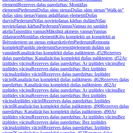
elementi
Rezerves daļas paredzētas: Montāžas
elementi
Piederumi
Dušas sānu sienas
Dušas sānu sienas
“Walk-in”
dušas sānu sienas
Vannu atdalīšanas elementi
Dušas
durvis
Piederumi
Nišas novietošanas kārbas dušām
Nišas
novietošanas kārbas
Piederumi
Vannas
Vannas no sanitārā
akrila
Taisnstūra vannas
Mākslīgā akmens vannas
Vannas
zīdaiņiem
Montāžas elementi
Kāju komplekti un komplekti ar
šķērsstieņiem un sienas enkurskrūvēm
Piederumi
Remonta
komplekti
Papildu piederumi
Savienotājelementi dušām un
vannām
Kanalizācijas komplekti dušas paliktņiem, d52
Rezerves
daļas paredzētas: Kanalizācijas komplekti dušas paliktņiem, d52
Ar
izplūdes vāciņu
Rezerves daļas paredzētas: Ar izplūdes vāciņu
Bez
izplūdes vāciņa
Rezerves daļas paredzētas: Bez izplūdes
vāciņa
Izplūdes vāciņš
Rezerves daļas paredzētas: Izplūdes
vāciņš
Kanalizācijas komplekti dušas paliktņiem, d62
Rezerves daļas
paredzētas: Kanalizācijas komplekti dušas paliktņiem, d62
Ar
izplūdes vāciņu
Rezerves daļas paredzētas: Ar izplūdes vāciņu
Bez
izplūdes vāciņa
Rezerves daļas paredzētas: Bez izplūdes
vāciņa
Izplūdes vāciņš
Rezerves daļas paredzētas: Izplūdes
vāciņš
Kanalizācijas komplekti dušas paliktņiem, d90
Rezerves daļas
paredzētas: Kanalizācijas komplekti dušas paliktņiem, d90
Ar
izplūdes vāciņu
Rezerves daļas paredzētas: Ar izplūdes vāciņu
Bez
izplūdes vāciņa
Rezerves daļas paredzētas: Bez izplūdes
vāciņa
Izplūdes vāciņš
Rezerves daļas paredzētas: Izplūdes
vāciņš
Kanalizācijas komplekti vannām, d52
Rezerves daļas