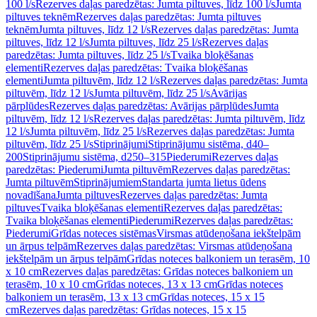
100 l/s
Rezerves daļas paredzētas: Jumta piltuves, līdz 100 l/s
Jumta
piltuves teknēm
Rezerves daļas paredzētas: Jumta piltuves
teknēm
Jumta piltuves, līdz 12 l/s
Rezerves daļas paredzētas: Jumta
piltuves, līdz 12 l/s
Jumta piltuves, līdz 25 l/s
Rezerves daļas
paredzētas: Jumta piltuves, līdz 25 l/s
Tvaika bloķēšanas
elementi
Rezerves daļas paredzētas: Tvaika bloķēšanas
elementi
Jumta piltuvēm, līdz 12 l/s
Rezerves daļas paredzētas: Jumta
piltuvēm, līdz 12 l/s
Jumta piltuvēm, līdz 25 l/s
Avārijas
pārplūdes
Rezerves daļas paredzētas: Avārijas pārplūdes
Jumta
piltuvēm, līdz 12 l/s
Rezerves daļas paredzētas: Jumta piltuvēm, līdz
12 l/s
Jumta piltuvēm, līdz 25 l/s
Rezerves daļas paredzētas: Jumta
piltuvēm, līdz 25 l/s
Stiprinājumi
Stiprinājumu sistēma, d40–
200
Stiprinājumu sistēma, d250–315
Piederumi
Rezerves daļas
paredzētas: Piederumi
Jumta piltuvēm
Rezerves daļas paredzētas:
Jumta piltuvēm
Stiprinājumiem
Standarta jumta lietus ūdens
novadīšana
Jumta piltuves
Rezerves daļas paredzētas: Jumta
piltuves
Tvaika bloķēšanas elementi
Rezerves daļas paredzētas:
Tvaika bloķēšanas elementi
Piederumi
Rezerves daļas paredzētas:
Piederumi
Grīdas noteces sistēmas
Virsmas atūdeņošana iekštelpām
un ārpus telpām
Rezerves daļas paredzētas: Virsmas atūdeņošana
iekštelpām un ārpus telpām
Grīdas noteces balkoniem un terasēm, 10
x 10 cm
Rezerves daļas paredzētas: Grīdas noteces balkoniem un
terasēm, 10 x 10 cm
Grīdas noteces, 13 x 13 cm
Grīdas noteces
balkoniem un terasēm, 13 x 13 cm
Grīdas noteces, 15 x 15
cm
Rezerves daļas paredzētas: Grīdas noteces, 15 x 15