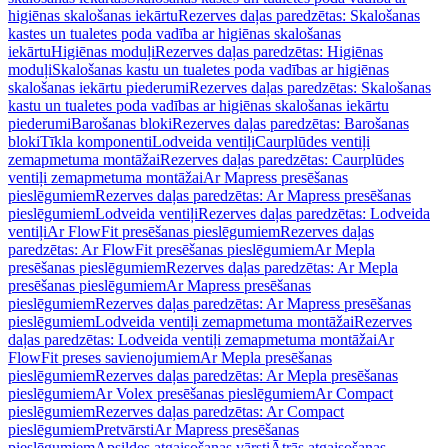
higiēnas skalošanas iekārtu
Rezerves daļas paredzētas: Skalošanas
kastes un tualetes poda vadība ar higiēnas skalošanas
iekārtu
Higiēnas moduļi
Rezerves daļas paredzētas: Higiēnas
moduļi
Skalošanas kastu un tualetes poda vadības ar higiēnas
skalošanas iekārtu piederumi
Rezerves daļas paredzētas: Skalošanas
kastu un tualetes poda vadības ar higiēnas skalošanas iekārtu
piederumi
Barošanas bloki
Rezerves daļas paredzētas: Barošanas
bloki
Tīkla komponenti
Lodveida ventiļi
Caurplūdes ventiļi
zemapmetuma montāžai
Rezerves daļas paredzētas: Caurplūdes
ventiļi zemapmetuma montāžai
Ar Mapress presēšanas
pieslēgumiem
Rezerves daļas paredzētas: Ar Mapress presēšanas
pieslēgumiem
Lodveida ventiļi
Rezerves daļas paredzētas: Lodveida
ventiļi
Ar FlowFit presēšanas pieslēgumiem
Rezerves daļas
paredzētas: Ar FlowFit presēšanas pieslēgumiem
Ar Mepla
presēšanas pieslēgumiem
Rezerves daļas paredzētas: Ar Mepla
presēšanas pieslēgumiem
Ar Mapress presēšanas
pieslēgumiem
Rezerves daļas paredzētas: Ar Mapress presēšanas
pieslēgumiem
Lodveida ventiļi zemapmetuma montāžai
Rezerves
daļas paredzētas: Lodveida ventiļi zemapmetuma montāžai
Ar
FlowFit preses savienojumiem
Ar Mepla presēšanas
pieslēgumiem
Rezerves daļas paredzētas: Ar Mepla presēšanas
pieslēgumiem
Ar Volex presēšanas pieslēgumiem
Ar Compact
pieslēgumiem
Rezerves daļas paredzētas: Ar Compact
pieslēgumiem
Pretvārsti
Ar Mapress presēšanas
pieslēgumiem
Apsildes atgaisošanas vārsti
Ātrās atgaisošanas