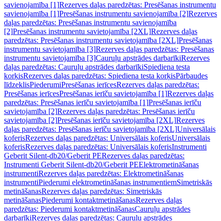
savienojamība [1]
Rezerves daļas paredzētas: Presēšanas instrumentu
savienojamība [1]
Presēšanas instrumentu savienojamība [2]
Rezerves
daļas paredzētas: Presēšanas instrumentu savienojamība
[2]
Presēšanas instrumentu savietojamība [2XL]
Rezerves daļas
paredzētas: Presēšanas instrumentu savietojamība [2XL]
Presēšanas
instrumentu savietojamība [3]
Rezerves daļas paredzētas: Presēšanas
instrumentu savietojamība [3]
Cauruļu apstrādes darbarīki
Rezerves
daļas paredzētas: Cauruļu apstrādes darbarīki
Spiediena testa
korķis
Rezerves daļas paredzētas: Spiediena testa korķis
Pārbaudes
līdzeklis
Piederumi
Presēšanas ierīces
Rezerves daļas paredzētas:
Presēšanas ierīces
Presēšanas ierīču savietojamība [1]
Rezerves daļas
paredzētas: Presēšanas ierīču savietojamība [1]
Presēšanas ierīču
savietojamība [2]
Rezerves daļas paredzētas: Presēšanas ierīču
savietojamība [2]
Presēšanas ierīču savietojamība [2XL]
Rezerves
daļas paredzētas: Presēšanas ierīču savietojamība [2XL]
Universālais
koferis
Rezerves daļas paredzētas: Universālais koferis
Universālais
koferis
Rezerves daļas paredzētas: Universālais koferis
Instrumenti
Geberit Silent-db20/Geberit PE
Rezerves daļas paredzētas:
Instrumenti Geberit Silent-db20/Geberit PE
Elektrometināšanas
instrumenti
Rezerves daļas paredzētas: Elektrometināšanas
instrumenti
Piederumi elektrometināšanas instrumentiem
Simetriskās
metināšanas
Rezerves daļas paredzētas: Simetriskās
metināšanas
Piederumi kontaktmetināšanas
Rezerves daļas
paredzētas: Piederumi kontaktmetināšanas
Cauruļu apstrādes
darbarīki
Rezerves daļas paredzētas: Cauruļu apstrādes