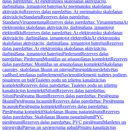
daļas paredzētas: Ar elektronisku skalošanas aktivizāciju,
darbināšana, izmantojot baterijas
Ar pneimatisku skalošanas
aktivizāciju
Rezerves daļas paredzētas: Ar pneimatisku skalošanas
aktivizāciju
Standarta
Rezerves daļas paredzētas:
Standarta
Virsapmetuma
Rezerves daļas paredzētas: Virsapmetuma
Ar
elektronisku skalošanas aktivizāciju, darbināšana, izmantojot
elektrotīklu
Rezerves daļas paredzētas: Ar elektronisku skalošanas
aktivizāciju, darbināšana, izmantojot elektrotīklu
Ar elektronisku
skalošanas aktivizāciju, darbināšana, izmantojot baterijas
Rezerves
daļas paredzētas: Ar elektronisku skalošanas aktivizāciju,
darbināšana, izmantojot baterijas
Piederumi
Rezerves daļas
paredzētas: Piederumi
Montāžas un atjaunošanas komplekti
Rezerves
daļas paredzētas: Montāžas un atjaunošanas komplekti
Skalošanas
caurules, skalošanas līkumi un pārejas
Pārsegplāksnes
Iebūvētas
vadības
Lietošanas palīgelementi
Savienotājelementi tualetes podiem,
pisuāriem un bidē
Tualetes podu un izlietņu kanalizācijas
komplekti
Rezerves daļas paredzētas: Tualetes podu un izlietņu
kanalizācijas komplekti
Sifoni
Rezerves daļas paredzētas:
Sifoni
Pieslēguma līkumi
Rezerves daļas paredzētas: Pieslēguma
līkumi
Pieslēguma īscaurule
Rezerves daļas paredzētas: Pieslēguma
īscaurule
Pieslēguma komplekti
Rezerves daļas paredzētas:
Pieslēguma komplekti
Skalošanas līkumu pagarinājumi
Rezerves
daļas paredzētas: Skalošanas līkumu pagarinājumi
PVC
pieslēgumi
Rezerves daļas paredzētas: PVC pieslēgumi
Manšetes un
pārsegvāki
Pārejas un savienojuma gabali
Pisuāru kanalizācijas