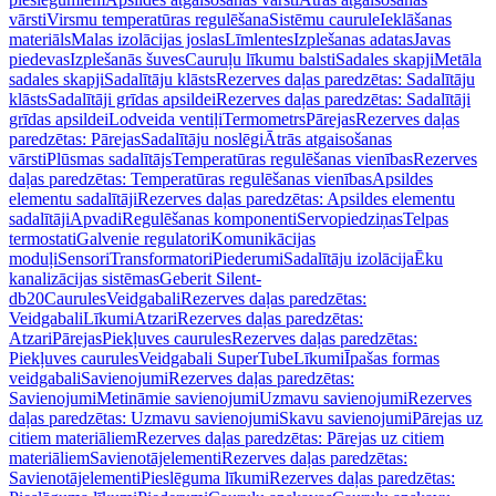
vārsti
Virsmu temperatūras regulēšana
Sistēmu caurule
Ieklāšanas
materiāls
Malas izolācijas joslas
Līmlentes
Izplešanas adatas
Javas
piedevas
Izplešanās šuves
Cauruļu līkumu balsti
Sadales skapji
Metāla
sadales skapji
Sadalītāju klāsts
Rezerves daļas paredzētas: Sadalītāju
klāsts
Sadalītāji grīdas apsildei
Rezerves daļas paredzētas: Sadalītāji
grīdas apsildei
Lodveida ventiļi
Termometrs
Pārejas
Rezerves daļas
paredzētas: Pārejas
Sadalītāju noslēgi
Ātrās atgaisošanas
vārsti
Plūsmas sadalītājs
Temperatūras regulēšanas vienības
Rezerves
daļas paredzētas: Temperatūras regulēšanas vienības
Apsildes
elementu sadalītāji
Rezerves daļas paredzētas: Apsildes elementu
sadalītāji
Apvadi
Regulēšanas komponenti
Servopiedziņas
Telpas
termostati
Galvenie regulatori
Komunikācijas
moduļi
Sensori
Transformatori
Piederumi
Sadalītāju izolācija
Ēku
kanalizācijas sistēmas
Geberit Silent-
db20
Caurules
Veidgabali
Rezerves daļas paredzētas:
Veidgabali
Līkumi
Atzari
Rezerves daļas paredzētas:
Atzari
Pārejas
Piekļuves caurules
Rezerves daļas paredzētas:
Piekļuves caurules
Veidgabali SuperTube
Līkumi
Īpašas formas
veidgabali
Savienojumi
Rezerves daļas paredzētas:
Savienojumi
Metināmie savienojumi
Uzmavu savienojumi
Rezerves
daļas paredzētas: Uzmavu savienojumi
Skavu savienojumi
Pārejas uz
citiem materiāliem
Rezerves daļas paredzētas: Pārejas uz citiem
materiāliem
Savienotājelementi
Rezerves daļas paredzētas:
Savienotājelementi
Pieslēguma līkumi
Rezerves daļas paredzētas: