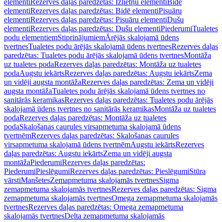
elementi
Rezerves daļas paredzētas: Izlietņu elementi
Bidē
elementi
Rezerves daļas paredzētas: Bidē elementi
Pisuāru
elementi
Rezerves daļas paredzētas: Pisuāru elementi
Dušu
elementi
Rezerves daļas paredzētas: Dušu elementi
Piederumi
Tualetes
podu elementiem
Stiprinājumiem
Ārējās skalojamā ūdens
tvertnes
Tualetes podu ārējās skalojamā ūdens tvertnes
Rezerves daļas
paredzētas: Tualetes podu ārējās skalojamā ūdens tvertnes
Montāža
uz tualetes poda
Rezerves daļas paredzētas: Montāža uz tualetes
poda
Augstu iekārts
Rezerves daļas paredzētas: Augstu iekārts
Zema
un vidēji augsta montāža
Rezerves daļas paredzētas: Zema un vidēji
augsta montāža
Tualetes podu ārējās skalojamā ūdens tvertnes no
sanitārās keramikas
Rezerves daļas paredzētas: Tualetes podu ārējās
skalojamā ūdens tvertnes no sanitārās keramikas
Montāža uz tualetes
poda
Rezerves daļas paredzētas: Montāža uz tualetes
poda
Skalošanas caurules virsapmetuma skalojamā ūdens
tvertnēm
Rezerves daļas paredzētas: Skalošanas caurules
virsapmetuma skalojamā ūdens tvertnēm
Augstu iekārts
Rezerves
daļas paredzētas: Augstu iekārts
Zema un vidēji augsta
montāža
Piederumi
Rezerves daļas paredzētas:
Piederumi
Pieslēgumi
Rezerves daļas paredzētas: Pieslēgumi
Stūra
vārsti
Manšetes
Zemapmetuma skalojamās tvertnes
Sigma
zemapmetuma skalojamās tvertnes
Rezerves daļas paredzētas: Sigma
zemapmetuma skalojamās tvertnes
Omega zemapmetuma skalojamās
tvertnes
Rezerves daļas paredzētas: Omega zemapmetuma
skalojamās tvertnes
Delta zemapmetuma skalojamās