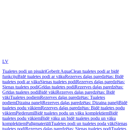
LV
Tualetes podi un pisuāri
Geberit AquaClean tualetes podi ar bidē
funkciju
Bidē tualetes podi ar vāku
Rezerves daļas paredzētas: Bidē
tualetes podi ar vāku
Sienas tualetes podi
Rezerves daļas paredzētas:
Sienas tualetes podi
Grīdas tualetes podi
Rezerves daļas paredzētas:
Grīdas tualetes podi
Bidē vāki
Rezerves daļas paredzētas: Bidē
vāki
Tualetes podiem
Rezerves daļas paredzētas: Tualetes
podiem
Dizaina paneļi
Rezerves daļas paredzētas: Dizaina paneļi
Bidē
tualetes podu vākiem
Rezerves daļas paredzētas: Bidē tualetes podu
vākiem
Piederumi
Bidē tualetes podu un vāku komplektiem
Bidē
tualetes podu vākiem
Bidē vāku un bidē tualetes podu un vāku
komplektiem
Palīgmateriāli
Tualetes podi un tualetes poda vāki
Sienas
tualetes podi
Rezerves daļas paredzētas: Sienas tualetes podi
Tualetes