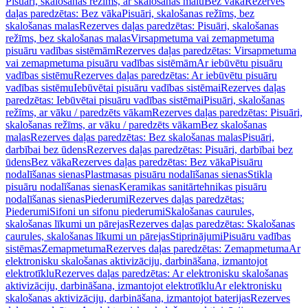
Pisuāri, skalošanas režīms, ar skalošanas malu
Bez vāka
Rezerves
daļas paredzētas: Bez vāka
Pisuāri, skalošanas režīms, bez
skalošanas malas
Rezerves daļas paredzētas: Pisuāri, skalošanas
režīms, bez skalošanas malas
Virsapmetuma vai zemapmetuma
pisuāru vadības sistēmām
Rezerves daļas paredzētas: Virsapmetuma
vai zemapmetuma pisuāru vadības sistēmām
Ar iebūvētu pisuāru
vadības sistēmu
Rezerves daļas paredzētas: Ar iebūvētu pisuāru
vadības sistēmu
Iebūvētai pisuāru vadības sistēmai
Rezerves daļas
paredzētas: Iebūvētai pisuāru vadības sistēmai
Pisuāri, skalošanas
režīms, ar vāku / paredzēts vākam
Rezerves daļas paredzētas: Pisuāri,
skalošanas režīms, ar vāku / paredzēts vākam
Bez skalošanas
malas
Rezerves daļas paredzētas: Bez skalošanas malas
Pisuāri,
darbībai bez ūdens
Rezerves daļas paredzētas: Pisuāri, darbībai bez
ūdens
Bez vāka
Rezerves daļas paredzētas: Bez vāka
Pisuāru
nodalīšanas sienas
Plastmasas pisuāru nodalīšanas sienas
Stikla
pisuāru nodalīšanas sienas
Keramikas sanitārtehnikas pisuāru
nodalīšanas sienas
Piederumi
Rezerves daļas paredzētas:
Piederumi
Sifoni un sifonu piederumi
Skalošanas caurules,
skalošanas līkumi un pārejas
Rezerves daļas paredzētas: Skalošanas
caurules, skalošanas līkumi un pārejas
Stiprinājumi
Pisuāru vadības
sistēmas
Zemapmetuma
Rezerves daļas paredzētas: Zemapmetuma
Ar
elektronisku skalošanas aktivizāciju, darbināšana, izmantojot
elektrotīklu
Rezerves daļas paredzētas: Ar elektronisku skalošanas
aktivizāciju, darbināšana, izmantojot elektrotīklu
Ar elektronisku
skalošanas aktivizāciju, darbināšana, izmantojot baterijas
Rezerves