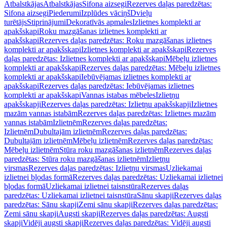
Atbalstkājas
Atbalstkājas
Sifona aizsegi
Rezerves daļas paredzētas:
Sifona aizsegi
Piederumi
Izplūdes vāciņš
Dvieļu
turētājs
Stiprinājumi
Dekoratīvās apmales
Izlietnes komplekti ar
apakšskapi
Roku mazgāšanas izlietnes komplekti ar
apakšskapi
Rezerves daļas paredzētas: Roku mazgāšanas izlietnes
komplekti ar apakšskapi
Izlietnes komplekti ar apakšskapi
Rezerves
daļas paredzētas: Izlietnes komplekti ar apakšskapi
Mēbeļu izlietnes
komplekti ar apakšskapi
Rezerves daļas paredzētas: Mēbeļu izlietnes
komplekti ar apakšskapi
Iebūvējamas izlietnes komplekti ar
apakšskapi
Rezerves daļas paredzētas: Iebūvējamas izlietnes
komplekti ar apakšskapi
Vannas istabas mēbeles
Izlietņu
apakšskapji
Rezerves daļas paredzētas: Izlietņu apakšskapji
Izlietnes
mazām vannas istabām
Rezerves daļas paredzētas: Izlietnes mazām
vannas istabām
Izlietnēm
Rezerves daļas paredzētas:
Izlietnēm
Dubultajām izlietnēm
Rezerves daļas paredzētas:
Dubultajām izlietnēm
Mēbeļu izlietnēm
Rezerves daļas paredzētas:
Mēbeļu izlietnēm
Stūra roku mazgāšanas izlietnēm
Rezerves daļas
paredzētas: Stūra roku mazgāšanas izlietnēm
Izlietņu
virsmas
Rezerves daļas paredzētas: Izlietņu virsmas
Uzliekamai
izlietnei bļodas formā
Rezerves daļas paredzētas: Uzliekamai izlietnei
bļodas formā
Uzliekamai izlietnei taisnstūra
Rezerves daļas
paredzētas: Uzliekamai izlietnei taisnstūra
Sānu skapji
Rezerves daļas
paredzētas: Sānu skapji
Zemi sānu skapji
Rezerves daļas paredzētas:
Zemi sānu skapji
Augsti skapji
Rezerves daļas paredzētas: Augsti
skapji
Vidēji augsti skapji
Rezerves daļas paredzētas: Vidēji augsti