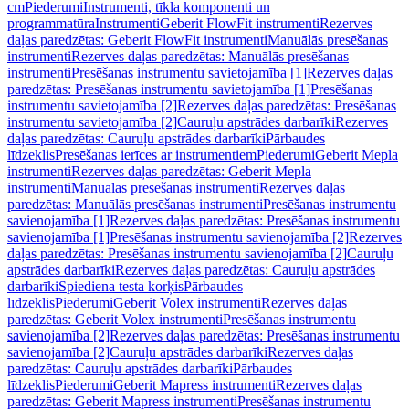
cm
Piederumi
Instrumenti, tīkla komponenti un
programmatūra
Instrumenti
Geberit FlowFit instrumenti
Rezerves
daļas paredzētas: Geberit FlowFit instrumenti
Manuālās presēšanas
instrumenti
Rezerves daļas paredzētas: Manuālās presēšanas
instrumenti
Presēšanas instrumentu savietojamība [1]
Rezerves daļas
paredzētas: Presēšanas instrumentu savietojamība [1]
Presēšanas
instrumentu savietojamība [2]
Rezerves daļas paredzētas: Presēšanas
instrumentu savietojamība [2]
Cauruļu apstrādes darbarīki
Rezerves
daļas paredzētas: Cauruļu apstrādes darbarīki
Pārbaudes
līdzeklis
Presēšanas ierīces ar instrumentiem
Piederumi
Geberit Mepla
instrumenti
Rezerves daļas paredzētas: Geberit Mepla
instrumenti
Manuālās presēšanas instrumenti
Rezerves daļas
paredzētas: Manuālās presēšanas instrumenti
Presēšanas instrumentu
savienojamība [1]
Rezerves daļas paredzētas: Presēšanas instrumentu
savienojamība [1]
Presēšanas instrumentu savienojamība [2]
Rezerves
daļas paredzētas: Presēšanas instrumentu savienojamība [2]
Cauruļu
apstrādes darbarīki
Rezerves daļas paredzētas: Cauruļu apstrādes
darbarīki
Spiediena testa korķis
Pārbaudes
līdzeklis
Piederumi
Geberit Volex instrumenti
Rezerves daļas
paredzētas: Geberit Volex instrumenti
Presēšanas instrumentu
savienojamība [2]
Rezerves daļas paredzētas: Presēšanas instrumentu
savienojamība [2]
Cauruļu apstrādes darbarīki
Rezerves daļas
paredzētas: Cauruļu apstrādes darbarīki
Pārbaudes
līdzeklis
Piederumi
Geberit Mapress instrumenti
Rezerves daļas
paredzētas: Geberit Mapress instrumenti
Presēšanas instrumentu