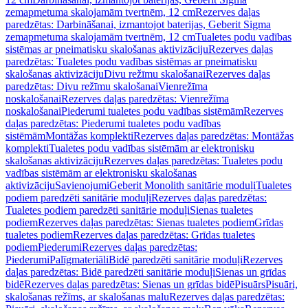
zemapmetuma skalojamām tvertnēm, 12 cm
Rezerves daļas
paredzētas: Darbināšanai, izmantojot baterijas, Geberit Sigma
zemapmetuma skalojamām tvertnēm, 12 cm
Tualetes podu vadības
sistēmas ar pneimatisku skalošanas aktivizāciju
Rezerves daļas
paredzētas: Tualetes podu vadības sistēmas ar pneimatisku
skalošanas aktivizāciju
Divu režīmu skalošanai
Rezerves daļas
paredzētas: Divu režīmu skalošanai
Vienrežīma
noskalošanai
Rezerves daļas paredzētas: Vienrežīma
noskalošanai
Piederumi tualetes podu vadības sistēmām
Rezerves
daļas paredzētas: Piederumi tualetes podu vadības
sistēmām
Montāžas komplekti
Rezerves daļas paredzētas: Montāžas
komplekti
Tualetes podu vadības sistēmām ar elektronisku
skalošanas aktivizāciju
Rezerves daļas paredzētas: Tualetes podu
vadības sistēmām ar elektronisku skalošanas
aktivizāciju
Savienojumi
Geberit Monolith sanitārie moduļi
Tualetes
podiem paredzēti sanitārie moduļi
Rezerves daļas paredzētas:
Tualetes podiem paredzēti sanitārie moduļi
Sienas tualetes
podiem
Rezerves daļas paredzētas: Sienas tualetes podiem
Grīdas
tualetes podiem
Rezerves daļas paredzētas: Grīdas tualetes
podiem
Piederumi
Rezerves daļas paredzētas:
Piederumi
Palīgmateriāli
Bidē paredzēti sanitārie moduļi
Rezerves
daļas paredzētas: Bidē paredzēti sanitārie moduļi
Sienas un grīdas
bidē
Rezerves daļas paredzētas: Sienas un grīdas bidē
Pisuārs
Pisuāri,
skalošanas režīms, ar skalošanas malu
Rezerves daļas paredzētas: