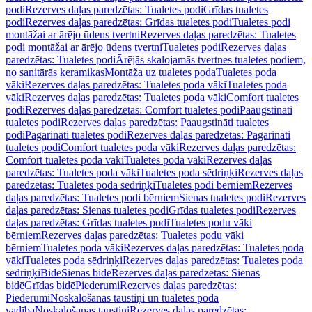
podi
Rezerves daļas paredzētas: Tualetes podi
Grīdas tualetes
podi
Rezerves daļas paredzētas: Grīdas tualetes podi
Tualetes podi
montāžai ar ārējo ūdens tvertni
Rezerves daļas paredzētas: Tualetes
podi montāžai ar ārējo ūdens tvertni
Tualetes podi
Rezerves daļas
paredzētas: Tualetes podi
Ārējās skalojamās tvertnes tualetes podiem,
no sanitārās keramikas
Montāža uz tualetes poda
Tualetes poda
vāki
Rezerves daļas paredzētas: Tualetes poda vāki
Tualetes poda
vāki
Rezerves daļas paredzētas: Tualetes poda vāki
Comfort tualetes
podi
Rezerves daļas paredzētas: Comfort tualetes podi
Paaugstināti
tualetes podi
Rezerves daļas paredzētas: Paaugstināti tualetes
podi
Pagarināti tualetes podi
Rezerves daļas paredzētas: Pagarināti
tualetes podi
Comfort tualetes poda vāki
Rezerves daļas paredzētas:
Comfort tualetes poda vāki
Tualetes poda vāki
Rezerves daļas
paredzētas: Tualetes poda vāki
Tualetes poda sēdriņķi
Rezerves daļas
paredzētas: Tualetes poda sēdriņķi
Tualetes podi bērniem
Rezerves
daļas paredzētas: Tualetes podi bērniem
Sienas tualetes podi
Rezerves
daļas paredzētas: Sienas tualetes podi
Grīdas tualetes podi
Rezerves
daļas paredzētas: Grīdas tualetes podi
Tualetes podu vāki
bērniem
Rezerves daļas paredzētas: Tualetes podu vāki
bērniem
Tualetes poda vāki
Rezerves daļas paredzētas: Tualetes poda
vāki
Tualetes poda sēdriņķi
Rezerves daļas paredzētas: Tualetes poda
sēdriņķi
Bidē
Sienas bidē
Rezerves daļas paredzētas: Sienas
bidē
Grīdas bidē
Piederumi
Rezerves daļas paredzētas:
Piederumi
Noskalošanas taustiņi un tualetes poda
vadība
Noskalošanas taustiņi
Rezerves daļas paredzētas: