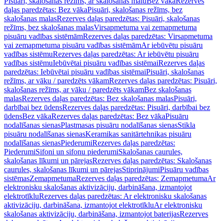
Pisuāri, skalošanas režīms, ar skalošanas malu
Bez vāka
Rezerves
daļas paredzētas: Bez vāka
Pisuāri, skalošanas režīms, bez
skalošanas malas
Rezerves daļas paredzētas: Pisuāri, skalošanas
režīms, bez skalošanas malas
Virsapmetuma vai zemapmetuma
pisuāru vadības sistēmām
Rezerves daļas paredzētas: Virsapmetuma
vai zemapmetuma pisuāru vadības sistēmām
Ar iebūvētu pisuāru
vadības sistēmu
Rezerves daļas paredzētas: Ar iebūvētu pisuāru
vadības sistēmu
Iebūvētai pisuāru vadības sistēmai
Rezerves daļas
paredzētas: Iebūvētai pisuāru vadības sistēmai
Pisuāri, skalošanas
režīms, ar vāku / paredzēts vākam
Rezerves daļas paredzētas: Pisuāri,
skalošanas režīms, ar vāku / paredzēts vākam
Bez skalošanas
malas
Rezerves daļas paredzētas: Bez skalošanas malas
Pisuāri,
darbībai bez ūdens
Rezerves daļas paredzētas: Pisuāri, darbībai bez
ūdens
Bez vāka
Rezerves daļas paredzētas: Bez vāka
Pisuāru
nodalīšanas sienas
Plastmasas pisuāru nodalīšanas sienas
Stikla
pisuāru nodalīšanas sienas
Keramikas sanitārtehnikas pisuāru
nodalīšanas sienas
Piederumi
Rezerves daļas paredzētas:
Piederumi
Sifoni un sifonu piederumi
Skalošanas caurules,
skalošanas līkumi un pārejas
Rezerves daļas paredzētas: Skalošanas
caurules, skalošanas līkumi un pārejas
Stiprinājumi
Pisuāru vadības
sistēmas
Zemapmetuma
Rezerves daļas paredzētas: Zemapmetuma
Ar
elektronisku skalošanas aktivizāciju, darbināšana, izmantojot
elektrotīklu
Rezerves daļas paredzētas: Ar elektronisku skalošanas
aktivizāciju, darbināšana, izmantojot elektrotīklu
Ar elektronisku
skalošanas aktivizāciju, darbināšana, izmantojot baterijas
Rezerves