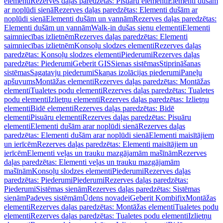
elementi
Rezerves daļas paredzētas: Pisuāru elementi
Elementi dušām
ar noplūdi sienā
Rezerves daļas paredzētas: Elementi dušām ar
noplūdi sienā
Elementi dušām un vannām
Rezerves daļas paredzētas:
Elementi dušām un vannām
Walk-in dušas sienu elementi
Elementi
saimniecības izlietnēm
Rezerves daļas paredzētas: Elementi
saimniecības izlietnēm
Konsoļu slodzes elementi
Rezerves daļas
paredzētas: Konsoļu slodzes elementi
Piederumi
Rezerves daļas
paredzētas: Piederumi
Geberit GIS
Sienas sistēmas
Stiprināšanas
sistēmas
Sagatavju piederumi
Skaņas izolācijas piederumi
Paneļu
apšuvums
Montāžas elementi
Rezerves daļas paredzētas: Montāžas
elementi
Tualetes podu elementi
Rezerves daļas paredzētas: Tualetes
podu elementi
Izlietņu elementi
Rezerves daļas paredzētas: Izlietņu
elementi
Bidē elementi
Rezerves daļas paredzētas: Bidē
elementi
Pisuāru elementi
Rezerves daļas paredzētas: Pisuāru
elementi
Elementi dušām arar noplūdi sienā
Rezerves daļas
paredzētas: Elementi dušām arar noplūdi sienā
Elementi maisītājiem
un ierīcēm
Rezerves daļas paredzētas: Elementi maisītājiem un
ierīcēm
Elementi veļas un trauku mazgājamām mašīnām
Rezerves
daļas paredzētas: Elementi veļas un trauku mazgājamām
mašīnām
Konsoļu slodzes elementi
Piederumi
Rezerves daļas
paredzētas: Piederumi
Piederumi
Rezerves daļas paredzētas:
Piederumi
Sistēmas sienām
Rezerves daļas paredzētas: Sistēmas
sienām
Padeves sistēmām
Ūdens novadei
Geberit Kombifix
Montāžas
elementi
Rezerves daļas paredzētas: Montāžas elementi
Tualetes podu
elementi
Rezerves daļas paredzētas: Tualetes podu elementi
Izlietņu