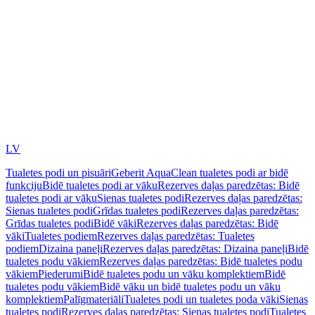
LV
Tualetes podi un pisuāri
Geberit AquaClean tualetes podi ar bidē
funkciju
Bidē tualetes podi ar vāku
Rezerves daļas paredzētas: Bidē
tualetes podi ar vāku
Sienas tualetes podi
Rezerves daļas paredzētas:
Sienas tualetes podi
Grīdas tualetes podi
Rezerves daļas paredzētas:
Grīdas tualetes podi
Bidē vāki
Rezerves daļas paredzētas: Bidē
vāki
Tualetes podiem
Rezerves daļas paredzētas: Tualetes
podiem
Dizaina paneļi
Rezerves daļas paredzētas: Dizaina paneļi
Bidē
tualetes podu vākiem
Rezerves daļas paredzētas: Bidē tualetes podu
vākiem
Piederumi
Bidē tualetes podu un vāku komplektiem
Bidē
tualetes podu vākiem
Bidē vāku un bidē tualetes podu un vāku
komplektiem
Palīgmateriāli
Tualetes podi un tualetes poda vāki
Sienas
tualetes podi
Rezerves daļas paredzētas: Sienas tualetes podi
Tualetes