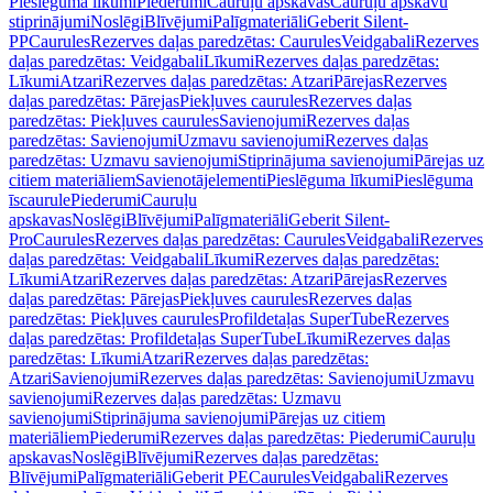
Pieslēguma līkumi
Piederumi
Cauruļu apskavas
Cauruļu apskavu
stiprinājumi
Noslēgi
Blīvējumi
Palīgmateriāli
Geberit Silent-
PP
Caurules
Rezerves daļas paredzētas: Caurules
Veidgabali
Rezerves
daļas paredzētas: Veidgabali
Līkumi
Rezerves daļas paredzētas:
Līkumi
Atzari
Rezerves daļas paredzētas: Atzari
Pārejas
Rezerves
daļas paredzētas: Pārejas
Piekļuves caurules
Rezerves daļas
paredzētas: Piekļuves caurules
Savienojumi
Rezerves daļas
paredzētas: Savienojumi
Uzmavu savienojumi
Rezerves daļas
paredzētas: Uzmavu savienojumi
Stiprinājuma savienojumi
Pārejas uz
citiem materiāliem
Savienotājelementi
Pieslēguma līkumi
Pieslēguma
īscaurule
Piederumi
Cauruļu
apskavas
Noslēgi
Blīvējumi
Palīgmateriāli
Geberit Silent-
Pro
Caurules
Rezerves daļas paredzētas: Caurules
Veidgabali
Rezerves
daļas paredzētas: Veidgabali
Līkumi
Rezerves daļas paredzētas:
Līkumi
Atzari
Rezerves daļas paredzētas: Atzari
Pārejas
Rezerves
daļas paredzētas: Pārejas
Piekļuves caurules
Rezerves daļas
paredzētas: Piekļuves caurules
Profildetaļas SuperTube
Rezerves
daļas paredzētas: Profildetaļas SuperTube
Līkumi
Rezerves daļas
paredzētas: Līkumi
Atzari
Rezerves daļas paredzētas:
Atzari
Savienojumi
Rezerves daļas paredzētas: Savienojumi
Uzmavu
savienojumi
Rezerves daļas paredzētas: Uzmavu
savienojumi
Stiprinājuma savienojumi
Pārejas uz citiem
materiāliem
Piederumi
Rezerves daļas paredzētas: Piederumi
Cauruļu
apskavas
Noslēgi
Blīvējumi
Rezerves daļas paredzētas:
Blīvējumi
Palīgmateriāli
Geberit PE
Caurules
Veidgabali
Rezerves