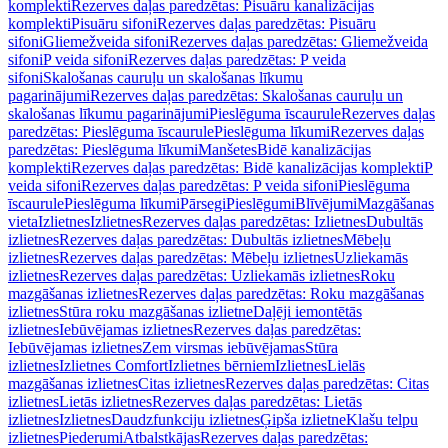
komplekti
Rezerves daļas paredzētas: Pisuāru kanalizācijas
komplekti
Pisuāru sifoni
Rezerves daļas paredzētas: Pisuāru
sifoni
Gliemežveida sifoni
Rezerves daļas paredzētas: Gliemežveida
sifoni
P veida sifoni
Rezerves daļas paredzētas: P veida
sifoni
Skalošanas cauruļu un skalošanas līkumu
pagarinājumi
Rezerves daļas paredzētas: Skalošanas cauruļu un
skalošanas līkumu pagarinājumi
Pieslēguma īscaurule
Rezerves daļas
paredzētas: Pieslēguma īscaurule
Pieslēguma līkumi
Rezerves daļas
paredzētas: Pieslēguma līkumi
Manšetes
Bidē kanalizācijas
komplekti
Rezerves daļas paredzētas: Bidē kanalizācijas komplekti
P
veida sifoni
Rezerves daļas paredzētas: P veida sifoni
Pieslēguma
īscaurule
Pieslēguma līkumi
Pārsegi
Pieslēgumi
Blīvējumi
Mazgāšanas
vieta
Izlietnes
Izlietnes
Rezerves daļas paredzētas: Izlietnes
Dubultās
izlietnes
Rezerves daļas paredzētas: Dubultās izlietnes
Mēbeļu
izlietnes
Rezerves daļas paredzētas: Mēbeļu izlietnes
Uzliekamās
izlietnes
Rezerves daļas paredzētas: Uzliekamās izlietnes
Roku
mazgāšanas izlietnes
Rezerves daļas paredzētas: Roku mazgāšanas
izlietnes
Stūra roku mazgāšanas izlietne
Daļēji iemontētās
izlietnes
Iebūvējamas izlietnes
Rezerves daļas paredzētas:
Iebūvējamas izlietnes
Zem virsmas iebūvējamas
Stūra
izlietnes
Izlietnes Comfort
Izlietnes bērniem
Izlietnes
Lielās
mazgāšanas izlietnes
Citas izlietnes
Rezerves daļas paredzētas: Citas
izlietnes
Lietās izlietnes
Rezerves daļas paredzētas: Lietās
izlietnes
Izlietnes
Daudzfunkciju izlietnes
Ģipša izlietne
Klašu telpu
izlietnes
Piederumi
Atbalstkājas
Rezerves daļas paredzētas: