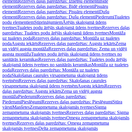
elementi
Rezerves daļas paredzētas: Izlietņu elementi
Bidē
elementi
Rezerves daļas paredzētas: Bidē elementi
Pisuāru
elementi
Rezerves daļas paredzētas: Pisuāru elementi
Dušu
elementi
Rezerves daļas paredzētas: Dušu elementi
Piederumi
Tualetes
podu elementiem
Stiprinājumiem
Ārējās skalojamā ūdens
tvertnes
Tualetes podu ārējās skalojamā ūdens tvertnes
Rezerves daļas
paredzētas: Tualetes podu ārējās skalojamā ūdens tvertnes
Montāža
uz tualetes poda
Rezerves daļas paredzētas: Montāža uz tualetes
poda
Augstu iekārts
Rezerves daļas paredzētas: Augstu iekārts
Zema
un vidēji augsta montāža
Rezerves daļas paredzētas: Zema un vidēji
augsta montāža
Tualetes podu ārējās skalojamā ūdens tvertnes no
sanitārās keramikas
Rezerves daļas paredzētas: Tualetes podu ārējās
skalojamā ūdens tvertnes no sanitārās keramikas
Montāža uz tualetes
poda
Rezerves daļas paredzētas: Montāža uz tualetes
poda
Skalošanas caurules virsapmetuma skalojamā ūdens
tvertnēm
Rezerves daļas paredzētas: Skalošanas caurules
virsapmetuma skalojamā ūdens tvertnēm
Augstu iekārts
Rezerves
daļas paredzētas: Augstu iekārts
Zema un vidēji augsta
montāža
Piederumi
Rezerves daļas paredzētas:
Piederumi
Pieslēgumi
Rezerves daļas paredzētas: Pieslēgumi
Stūra
vārsti
Manšetes
Zemapmetuma skalojamās tvertnes
Sigma
zemapmetuma skalojamās tvertnes
Rezerves daļas paredzētas: Sigma
zemapmetuma skalojamās tvertnes
Omega zemapmetuma skalojamās
tvertnes
Rezerves daļas paredzētas: Omega zemapmetuma
skalojamās tvertnes
Delta zemapmetuma skalojamās