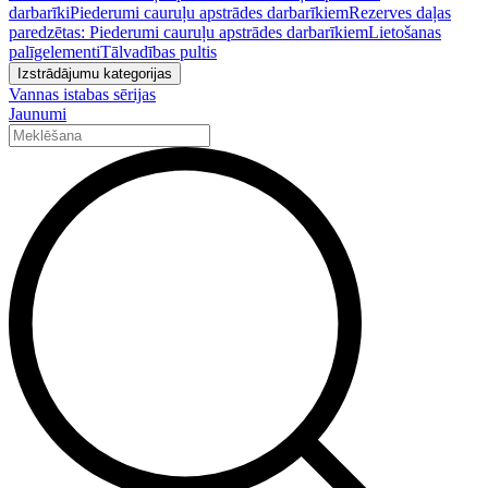
darbarīki
Piederumi cauruļu apstrādes darbarīkiem
Rezerves daļas
paredzētas: Piederumi cauruļu apstrādes darbarīkiem
Lietošanas
palīgelementi
Tālvadības pultis
Izstrādājumu kategorijas
Vannas istabas sērijas
Jaunumi