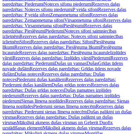
paredzētas: Piederumi
Noteces sifonu piederumi
Rezerves daļas
paredzētas: Noteces sifonu piederumi
P veida sifoni
Rezerves daļas
paredzētas: P veida sifoni
Zemapmetuma sifoni
Rezerves daļas
paredzētas: Zemapmetuma sifoni
Virsapmetuma sifoni
Rezerves daļas
paredzētas: Virsapmetuma sifoni
Pieslēgumi
Rezerves daļas
paredzētas: Pieslēgumi
Piederumi
Noteces sifoni saimniecības
izlietnēm
Rezerves daļas paredzētas: Noteces sifoni saimniecības
izlietnēm
Sifoni
Rezerves daļas paredzētas: Sifoni
Pieslēguma
līkumi
Rezerves daļas paredzētas: Pieslēguma līkumi
Pieslēguma
īscaurule
Rezerves daļas paredzētas: Pieslēguma īscaurule
Izplūdes
vārsti
Rezerves daļas paredzētas: Izplūdes vārsti
Piederumi
Rezerves
daļas paredzētas: Piederumi
Dušas un vannas
Dušas
Grīdas ūdens
novade dušām
Rezerves daļas paredzētas: Grīdas ūdens novade
dušām
Dušas noteces
Rezerves daļas paredzētas: Dušas
noteces
Piederumi dušas kanāliem
Rezerves daļas paredzētas:
Piederumi dušas kanāliem
Dušas grīdas noteces
Rezerves daļas
paredzētas: Dušas grīdas noteces
Dušas pamatnes izplūdes
piederumi
Rezerves daļas paredzētas: Dušas pamatnes izplūdes
piederumi
Sienas līmeņa noplūdes
Rezerves daļas paredzētas: Sienas
līmeņa noplūdes
Piederumi sienas līmeņa notecēm
Rezerves daļas
paredzētas: Piederumi sienas līmeņa notecēm
Dušas paliktņi un dušas
virsmas
Rezerves daļas paredzētas: Dušas paliktņi un dušas
virsmas
Mākslīgā akmens dušas virsmas un Geberit Duofix
uzstādīšanas elementi
Mākslīgā akmens dušas virsmas
Rezerves daļas
paredzētas: Mākslīgā akmens dušas virsmas
Montāžas