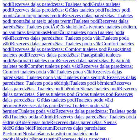
podi
Rezerves daļas paredzētas: Tualetes podi
Grīdas tualetes
podi
Rezerves daļas paredzētas: Grīdas tualetes podi
Tualetes podi
montāžai ar ārējo ūdens tvertni
Rezerves daļas paredzētas: Tualetes
podi montāžai ar ārējo ūdens tvertni
Tualetes podi
Rezerves daļas
paredzētas: Tualetes podi
Ārējās skalojamās tvertnes tualetes podiem,
no sanitārās keramikas
Montāža uz tualetes poda
Tualetes poda
vāki
Rezerves daļas paredzētas: Tualetes poda vāki
Tualetes poda
vāki
Rezerves daļas paredzētas: Tualetes poda vāki
Comfort tualetes
podi
Rezerves daļas paredzētas: Comfort tualetes podi
Paaugstināti
tualetes podi
Rezerves daļas paredzētas: Paaugstināti tualetes
podi
Pagarināti tualetes podi
Rezerves daļas paredzētas: Pagarināti
tualetes podi
Comfort tualetes poda vāki
Rezerves daļas paredzētas:
Comfort tualetes poda vāki
Tualetes poda vāki
Rezerves daļas
paredzētas: Tualetes poda vāki
Tualetes poda sēdriņķi
Rezerves daļas
paredzētas: Tualetes poda sēdriņķi
Tualetes podi bērniem
Rezerves
daļas paredzētas: Tualetes podi bērniem
Sienas tualetes podi
Rezerves
daļas paredzētas: Sienas tualetes podi
Grīdas tualetes podi
Rezerves
daļas paredzētas: Grīdas tualetes podi
Tualetes podu vāki
bērniem
Rezerves daļas paredzētas: Tualetes podu vāki
bērniem
Tualetes poda vāki
Rezerves daļas paredzētas: Tualetes poda
vāki
Tualetes poda sēdriņķi
Rezerves daļas paredzētas: Tualetes poda
sēdriņķi
Bidē
Sienas bidē
Rezerves daļas paredzētas: Sienas
bidē
Grīdas bidē
Piederumi
Rezerves daļas paredzētas:
Piederumi
Noskalošanas taustiņi un tualetes poda
vadība
Noskalošanas taustiņi
Rezerves daļas paredzētas: