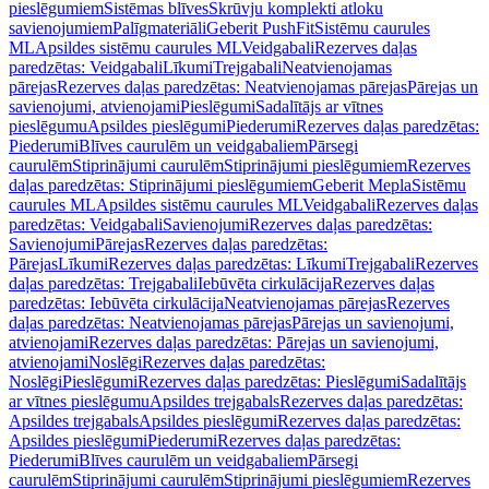
pieslēgumiem
Sistēmas blīves
Skrūvju komplekti atloku
savienojumiem
Palīgmateriāli
Geberit PushFit
Sistēmu caurules
ML
Apsildes sistēmu caurules ML
Veidgabali
Rezerves daļas
paredzētas: Veidgabali
Līkumi
Trejgabali
Neatvienojamas
pārejas
Rezerves daļas paredzētas: Neatvienojamas pārejas
Pārejas un
savienojumi, atvienojami
Pieslēgumi
Sadalītājs ar vītnes
pieslēgumu
Apsildes pieslēgumi
Piederumi
Rezerves daļas paredzētas:
Piederumi
Blīves caurulēm un veidgabaliem
Pārsegi
caurulēm
Stiprinājumi caurulēm
Stiprinājumi pieslēgumiem
Rezerves
daļas paredzētas: Stiprinājumi pieslēgumiem
Geberit Mepla
Sistēmu
caurules ML
Apsildes sistēmu caurules ML
Veidgabali
Rezerves daļas
paredzētas: Veidgabali
Savienojumi
Rezerves daļas paredzētas:
Savienojumi
Pārejas
Rezerves daļas paredzētas:
Pārejas
Līkumi
Rezerves daļas paredzētas: Līkumi
Trejgabali
Rezerves
daļas paredzētas: Trejgabali
Iebūvēta cirkulācija
Rezerves daļas
paredzētas: Iebūvēta cirkulācija
Neatvienojamas pārejas
Rezerves
daļas paredzētas: Neatvienojamas pārejas
Pārejas un savienojumi,
atvienojami
Rezerves daļas paredzētas: Pārejas un savienojumi,
atvienojami
Noslēgi
Rezerves daļas paredzētas:
Noslēgi
Pieslēgumi
Rezerves daļas paredzētas: Pieslēgumi
Sadalītājs
ar vītnes pieslēgumu
Apsildes trejgabals
Rezerves daļas paredzētas:
Apsildes trejgabals
Apsildes pieslēgumi
Rezerves daļas paredzētas:
Apsildes pieslēgumi
Piederumi
Rezerves daļas paredzētas:
Piederumi
Blīves caurulēm un veidgabaliem
Pārsegi
caurulēm
Stiprinājumi caurulēm
Stiprinājumi pieslēgumiem
Rezerves