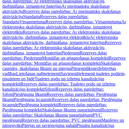
daļas paredzētas: Ar elektronisku skalošanas aktivizāciju,
darbināšana, izmantojot baterijas
Ar pneimatisku skalošanas
aktivizāciju
Rezerves daļas paredzētas: Ar pneimatisku skalošanas
aktivizāciju
Standarta
Rezerves daļas paredzētas:
Standarta
Virsapmetuma
Rezerves daļas paredzētas: Virsapmetuma
Ar
elektronisku skalošanas aktivizāciju, darbināšana, izmantojot
elektrotīklu
Rezerves daļas paredzētas: Ar elektronisku skalošanas
aktivizāciju, darbināšana, izmantojot elektrotīklu
Ar elektronisku
skalošanas aktivizāciju, darbināšana, izmantojot baterijas
Rezerves
daļas paredzētas: Ar elektronisku skalošanas aktivizāciju,
darbināšana, izmantojot baterijas
Piederumi
Rezerves daļas
paredzētas: Piederumi
Montāžas un atjaunošanas komplekti
Rezerves
daļas paredzētas: Montāžas un atjaunošanas komplekti
Skalošanas
caurules, skalošanas līkumi un pārejas
Pārsegplāksnes
Iebūvētas
vadības
Lietošanas palīgelementi
Savienotājelementi tualetes podiem,
pisuāriem un bidē
Tualetes podu un izlietņu kanalizācijas
komplekti
Rezerves daļas paredzētas: Tualetes podu un izlietņu
kanalizācijas komplekti
Sifoni
Rezerves daļas paredzētas:
Sifoni
Pieslēguma līkumi
Rezerves daļas paredzētas: Pieslēguma
līkumi
Pieslēguma īscaurule
Rezerves daļas paredzētas: Pieslēguma
īscaurule
Pieslēguma komplekti
Rezerves daļas paredzētas:
Pieslēguma komplekti
Skalošanas līkumu pagarinājumi
Rezerves
daļas paredzētas: Skalošanas līkumu pagarinājumi
PVC
pieslēgumi
Rezerves daļas paredzētas: PVC pieslēgumi
Manšetes un
pārsegvāki
Pārejas un savienojuma gabali
Pisuāru kanalizācijas