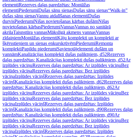
elementi
Rezerves daļas paredzētas: Montāžas
elementi
Piederumi
Dušas sānu sienas
Dušas sānu sienas
“Walk-in”
dušas sānu sienas
Vannu atdalīšanas elementi
Dušas
durvis
Piederumi
Nišas novietošanas kārbas dušām
Nišas
novietošanas kārbas
Piederumi
Vannas
Vannas no sanitārā
akrila
Taisnstūra vannas
Mākslīgā akmens vannas
Vannas
zīdaiņiem
Montāžas elementi
Kāju komplekti un komplekti ar
šķērsstieņiem un sienas enkurskrūvēm
Piederumi
Remonta
komplekti
Papildu piederumi
Savienotājelementi dušām un
vannām
Kanalizācijas komplekti dušas paliktņiem, d52
Rezerves
daļas paredzētas: Kanalizācijas komplekti dušas paliktņiem, d52
Ar
izplūdes vāciņu
Rezerves daļas paredzētas: Ar izplūdes vāciņu
Bez
izplūdes vāciņa
Rezerves daļas paredzētas: Bez izplūdes
vāciņa
Izplūdes vāciņš
Rezerves daļas paredzētas: Izplūdes
vāciņš
Kanalizācijas komplekti dušas paliktņiem, d62
Rezerves daļas
paredzētas: Kanalizācijas komplekti dušas paliktņiem, d62
Ar
izplūdes vāciņu
Rezerves daļas paredzētas: Ar izplūdes vāciņu
Bez
izplūdes vāciņa
Rezerves daļas paredzētas: Bez izplūdes
vāciņa
Izplūdes vāciņš
Rezerves daļas paredzētas: Izplūdes
vāciņš
Kanalizācijas komplekti dušas paliktņiem, d90
Rezerves daļas
paredzētas: Kanalizācijas komplekti dušas paliktņiem, d90
Ar
izplūdes vāciņu
Rezerves daļas paredzētas: Ar izplūdes vāciņu
Bez
izplūdes vāciņa
Rezerves daļas paredzētas: Bez izplūdes
vāciņa
Izplūdes vāciņš
Rezerves daļas paredzētas: Izplūdes
vāciņš
Kanalizācijas komplekti vannām, d52
Rezerves daļas