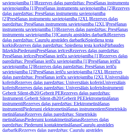
savienojamība [1]
Rezerves daļas paredzētas: Presēšanas instrumentu
savienojamība [1]
Presēšanas instrumentu savienojamība [2]
Rezerves
daļas paredzētas: Presēšanas instrumentu savienojamība
[2]
Presēšanas instrumentu savietojamība [2XL]
Rezerves daļas
paredzētas: Presēšanas instrumentu savietojamība [2XL]
Presēšanas
instrumentu savietojamība [3]
Rezerves daļas paredzētas: Presēšanas
instrumentu savietojamība [3]
Cauruļu apstrādes darbarīki
Rezerves
daļas paredzētas: Cauruļu apstrādes darbarīki
Spiediena testa
korķis
Rezerves daļas paredzētas: Spiediena testa korķis
Pārbaudes
līdzeklis
Piederumi
Presēšanas ierīces
Rezerves daļas paredzētas:
Presēšanas ierīces
Presēšanas ierīču savietojamība [1]
Rezerves daļas
paredzētas: Presēšanas ierīču savietojamība [1]
Presēšanas ierīču
savietojamība [2]
Rezerves daļas paredzētas: Presēšanas ierīču
savietojamība [2]
Presēšanas ierīču savietojamība [2XL]
Rezerves
daļas paredzētas: Presēšanas ierīču savietojamība [2XL]
Universālais
koferis
Rezerves daļas paredzētas: Universālais koferis
Universālais
koferis
Rezerves daļas paredzētas: Universālais koferis
Instrumenti
Geberit Silent-db20/Geberit PE
Rezerves daļas paredzētas:
Instrumenti Geberit Silent-db20/Geberit PE
Elektrometināšanas
instrumenti
Rezerves daļas paredzētas: Elektrometināšanas
instrumenti
Piederumi elektrometināšanas instrumentiem
Simetriskās
metināšanas
Rezerves daļas paredzētas: Simetriskās
metināšanas
Piederumi kontaktmetināšanas
Rezerves daļas
paredzētas: Piederumi kontaktmetināšanas
Cauruļu apstrādes
darbarīki
Rezerves daļas paredzētas: Cauruļu apstrādes