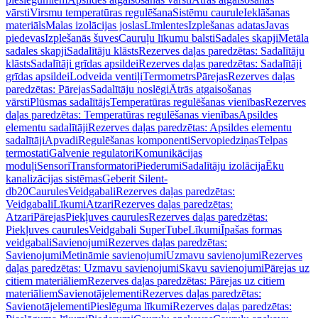
vārsti
Virsmu temperatūras regulēšana
Sistēmu caurule
Ieklāšanas
materiāls
Malas izolācijas joslas
Līmlentes
Izplešanas adatas
Javas
piedevas
Izplešanās šuves
Cauruļu līkumu balsti
Sadales skapji
Metāla
sadales skapji
Sadalītāju klāsts
Rezerves daļas paredzētas: Sadalītāju
klāsts
Sadalītāji grīdas apsildei
Rezerves daļas paredzētas: Sadalītāji
grīdas apsildei
Lodveida ventiļi
Termometrs
Pārejas
Rezerves daļas
paredzētas: Pārejas
Sadalītāju noslēgi
Ātrās atgaisošanas
vārsti
Plūsmas sadalītājs
Temperatūras regulēšanas vienības
Rezerves
daļas paredzētas: Temperatūras regulēšanas vienības
Apsildes
elementu sadalītāji
Rezerves daļas paredzētas: Apsildes elementu
sadalītāji
Apvadi
Regulēšanas komponenti
Servopiedziņas
Telpas
termostati
Galvenie regulatori
Komunikācijas
moduļi
Sensori
Transformatori
Piederumi
Sadalītāju izolācija
Ēku
kanalizācijas sistēmas
Geberit Silent-
db20
Caurules
Veidgabali
Rezerves daļas paredzētas:
Veidgabali
Līkumi
Atzari
Rezerves daļas paredzētas:
Atzari
Pārejas
Piekļuves caurules
Rezerves daļas paredzētas:
Piekļuves caurules
Veidgabali SuperTube
Līkumi
Īpašas formas
veidgabali
Savienojumi
Rezerves daļas paredzētas:
Savienojumi
Metināmie savienojumi
Uzmavu savienojumi
Rezerves
daļas paredzētas: Uzmavu savienojumi
Skavu savienojumi
Pārejas uz
citiem materiāliem
Rezerves daļas paredzētas: Pārejas uz citiem
materiāliem
Savienotājelementi
Rezerves daļas paredzētas:
Savienotājelementi
Pieslēguma līkumi
Rezerves daļas paredzētas: