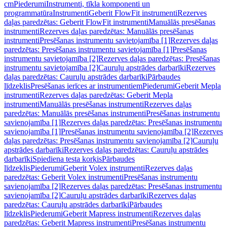
cm
Piederumi
Instrumenti, tīkla komponenti un
programmatūra
Instrumenti
Geberit FlowFit instrumenti
Rezerves
daļas paredzētas: Geberit FlowFit instrumenti
Manuālās presēšanas
instrumenti
Rezerves daļas paredzētas: Manuālās presēšanas
instrumenti
Presēšanas instrumentu savietojamība [1]
Rezerves daļas
paredzētas: Presēšanas instrumentu savietojamība [1]
Presēšanas
instrumentu savietojamība [2]
Rezerves daļas paredzētas: Presēšanas
instrumentu savietojamība [2]
Cauruļu apstrādes darbarīki
Rezerves
daļas paredzētas: Cauruļu apstrādes darbarīki
Pārbaudes
līdzeklis
Presēšanas ierīces ar instrumentiem
Piederumi
Geberit Mepla
instrumenti
Rezerves daļas paredzētas: Geberit Mepla
instrumenti
Manuālās presēšanas instrumenti
Rezerves daļas
paredzētas: Manuālās presēšanas instrumenti
Presēšanas instrumentu
savienojamība [1]
Rezerves daļas paredzētas: Presēšanas instrumentu
savienojamība [1]
Presēšanas instrumentu savienojamība [2]
Rezerves
daļas paredzētas: Presēšanas instrumentu savienojamība [2]
Cauruļu
apstrādes darbarīki
Rezerves daļas paredzētas: Cauruļu apstrādes
darbarīki
Spiediena testa korķis
Pārbaudes
līdzeklis
Piederumi
Geberit Volex instrumenti
Rezerves daļas
paredzētas: Geberit Volex instrumenti
Presēšanas instrumentu
savienojamība [2]
Rezerves daļas paredzētas: Presēšanas instrumentu
savienojamība [2]
Cauruļu apstrādes darbarīki
Rezerves daļas
paredzētas: Cauruļu apstrādes darbarīki
Pārbaudes
līdzeklis
Piederumi
Geberit Mapress instrumenti
Rezerves daļas
paredzētas: Geberit Mapress instrumenti
Presēšanas instrumentu