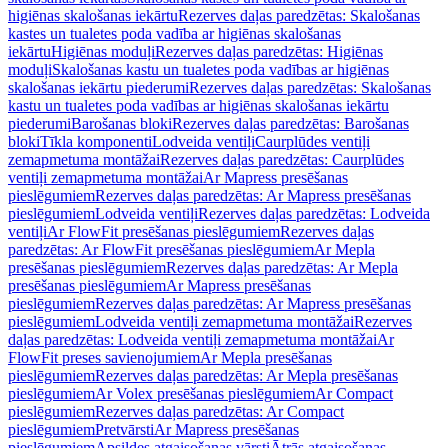
higiēnas skalošanas iekārtu
Rezerves daļas paredzētas: Skalošanas
kastes un tualetes poda vadība ar higiēnas skalošanas
iekārtu
Higiēnas moduļi
Rezerves daļas paredzētas: Higiēnas
moduļi
Skalošanas kastu un tualetes poda vadības ar higiēnas
skalošanas iekārtu piederumi
Rezerves daļas paredzētas: Skalošanas
kastu un tualetes poda vadības ar higiēnas skalošanas iekārtu
piederumi
Barošanas bloki
Rezerves daļas paredzētas: Barošanas
bloki
Tīkla komponenti
Lodveida ventiļi
Caurplūdes ventiļi
zemapmetuma montāžai
Rezerves daļas paredzētas: Caurplūdes
ventiļi zemapmetuma montāžai
Ar Mapress presēšanas
pieslēgumiem
Rezerves daļas paredzētas: Ar Mapress presēšanas
pieslēgumiem
Lodveida ventiļi
Rezerves daļas paredzētas: Lodveida
ventiļi
Ar FlowFit presēšanas pieslēgumiem
Rezerves daļas
paredzētas: Ar FlowFit presēšanas pieslēgumiem
Ar Mepla
presēšanas pieslēgumiem
Rezerves daļas paredzētas: Ar Mepla
presēšanas pieslēgumiem
Ar Mapress presēšanas
pieslēgumiem
Rezerves daļas paredzētas: Ar Mapress presēšanas
pieslēgumiem
Lodveida ventiļi zemapmetuma montāžai
Rezerves
daļas paredzētas: Lodveida ventiļi zemapmetuma montāžai
Ar
FlowFit preses savienojumiem
Ar Mepla presēšanas
pieslēgumiem
Rezerves daļas paredzētas: Ar Mepla presēšanas
pieslēgumiem
Ar Volex presēšanas pieslēgumiem
Ar Compact
pieslēgumiem
Rezerves daļas paredzētas: Ar Compact
pieslēgumiem
Pretvārsti
Ar Mapress presēšanas
pieslēgumiem
Apsildes atgaisošanas vārsti
Ātrās atgaisošanas