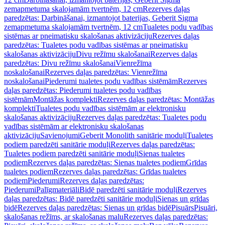
zemapmetuma skalojamām tvertnēm, 12 cm
Rezerves daļas
paredzētas: Darbināšanai, izmantojot baterijas, Geberit Sigma
zemapmetuma skalojamām tvertnēm, 12 cm
Tualetes podu vadības
sistēmas ar pneimatisku skalošanas aktivizāciju
Rezerves daļas
paredzētas: Tualetes podu vadības sistēmas ar pneimatisku
skalošanas aktivizāciju
Divu režīmu skalošanai
Rezerves daļas
paredzētas: Divu režīmu skalošanai
Vienrežīma
noskalošanai
Rezerves daļas paredzētas: Vienrežīma
noskalošanai
Piederumi tualetes podu vadības sistēmām
Rezerves
daļas paredzētas: Piederumi tualetes podu vadības
sistēmām
Montāžas komplekti
Rezerves daļas paredzētas: Montāžas
komplekti
Tualetes podu vadības sistēmām ar elektronisku
skalošanas aktivizāciju
Rezerves daļas paredzētas: Tualetes podu
vadības sistēmām ar elektronisku skalošanas
aktivizāciju
Savienojumi
Geberit Monolith sanitārie moduļi
Tualetes
podiem paredzēti sanitārie moduļi
Rezerves daļas paredzētas:
Tualetes podiem paredzēti sanitārie moduļi
Sienas tualetes
podiem
Rezerves daļas paredzētas: Sienas tualetes podiem
Grīdas
tualetes podiem
Rezerves daļas paredzētas: Grīdas tualetes
podiem
Piederumi
Rezerves daļas paredzētas:
Piederumi
Palīgmateriāli
Bidē paredzēti sanitārie moduļi
Rezerves
daļas paredzētas: Bidē paredzēti sanitārie moduļi
Sienas un grīdas
bidē
Rezerves daļas paredzētas: Sienas un grīdas bidē
Pisuārs
Pisuāri,
skalošanas režīms, ar skalošanas malu
Rezerves daļas paredzētas: