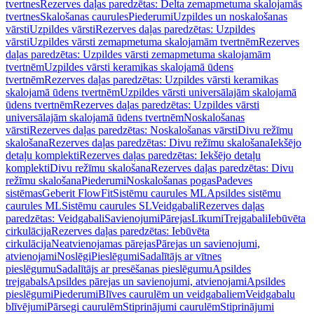
tvertnes
Rezerves daļas paredzētas: Delta zemapmetuma skalojamās
tvertnes
Skalošanas caurules
Piederumi
Uzpildes un noskalošanas
vārsti
Uzpildes vārsti
Rezerves daļas paredzētas: Uzpildes
vārsti
Uzpildes vārsti zemapmetuma skalojamām tvertnēm
Rezerves
daļas paredzētas: Uzpildes vārsti zemapmetuma skalojamām
tvertnēm
Uzpildes vārsti keramikas skalojamā ūdens
tvertnēm
Rezerves daļas paredzētas: Uzpildes vārsti keramikas
skalojamā ūdens tvertnēm
Uzpildes vārsti universālajām skalojamā
ūdens tvertnēm
Rezerves daļas paredzētas: Uzpildes vārsti
universālajām skalojamā ūdens tvertnēm
Noskalošanas
vārsti
Rezerves daļas paredzētas: Noskalošanas vārsti
Divu režīmu
skalošana
Rezerves daļas paredzētas: Divu režīmu skalošana
Iekšējo
detaļu komplekti
Rezerves daļas paredzētas: Iekšējo detaļu
komplekti
Divu režīmu skalošana
Rezerves daļas paredzētas: Divu
režīmu skalošana
Piederumi
Noskalošanas pogas
Padeves
sistēmas
Geberit FlowFit
Sistēmu caurules ML
Apsildes sistēmu
caurules ML
Sistēmu caurules SL
Veidgabali
Rezerves daļas
paredzētas: Veidgabali
Savienojumi
Pārejas
Līkumi
Trejgabali
Iebūvēta
cirkulācija
Rezerves daļas paredzētas: Iebūvēta
cirkulācija
Neatvienojamas pārejas
Pārejas un savienojumi,
atvienojami
Noslēgi
Pieslēgumi
Sadalītājs ar vītnes
pieslēgumu
Sadalītājs ar presēšanas pieslēgumu
Apsildes
trejgabals
Apsildes pārejas un savienojumi, atvienojami
Apsildes
pieslēgumi
Piederumi
Blīves caurulēm un veidgabaliem
Veidgabalu
blīvējumi
Pārsegi caurulēm
Stiprinājumi caurulēm
Stiprinājumi