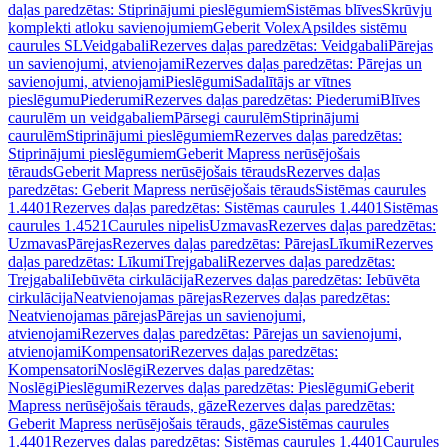
daļas paredzētas: Stiprinājumi pieslēgumiem
Sistēmas blīves
Skrūvju
komplekti atloku savienojumiem
Geberit Volex
Apsildes sistēmu
caurules SL
Veidgabali
Rezerves daļas paredzētas: Veidgabali
Pārejas
un savienojumi, atvienojami
Rezerves daļas paredzētas: Pārejas un
savienojumi, atvienojami
Pieslēgumi
Sadalītājs ar vītnes
pieslēgumu
Piederumi
Rezerves daļas paredzētas: Piederumi
Blīves
caurulēm un veidgabaliem
Pārsegi caurulēm
Stiprinājumi
caurulēm
Stiprinājumi pieslēgumiem
Rezerves daļas paredzētas:
Stiprinājumi pieslēgumiem
Geberit Mapress nerūsējošais
tērauds
Geberit Mapress nerūsējošais tērauds
Rezerves daļas
paredzētas: Geberit Mapress nerūsējošais tērauds
Sistēmas caurules
1.4401
Rezerves daļas paredzētas: Sistēmas caurules 1.4401
Sistēmas
caurules 1.4521
Caurules nipelis
Uzmavas
Rezerves daļas paredzētas:
Uzmavas
Pārejas
Rezerves daļas paredzētas: Pārejas
Līkumi
Rezerves
daļas paredzētas: Līkumi
Trejgabali
Rezerves daļas paredzētas:
Trejgabali
Iebūvēta cirkulācija
Rezerves daļas paredzētas: Iebūvēta
cirkulācija
Neatvienojamas pārejas
Rezerves daļas paredzētas:
Neatvienojamas pārejas
Pārejas un savienojumi,
atvienojami
Rezerves daļas paredzētas: Pārejas un savienojumi,
atvienojami
Kompensatori
Rezerves daļas paredzētas:
Kompensatori
Noslēgi
Rezerves daļas paredzētas:
Noslēgi
Pieslēgumi
Rezerves daļas paredzētas: Pieslēgumi
Geberit
Mapress nerūsējošais tērauds, gāze
Rezerves daļas paredzētas:
Geberit Mapress nerūsējošais tērauds, gāze
Sistēmas caurules
1.4401
Rezerves daļas paredzētas: Sistēmas caurules 1.4401
Caurules