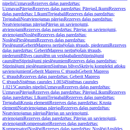
nipelis
Uzmavas
Rezerves daļas paredzētas:
Uzmavas
Pārejas
Rezerves daļas paredzētas: Pārejas
Līkumi
Rezerves
daļas paredzētas: Līkumi
Trejgabali
Rezerves daļas paredzētas:
Trejgabali
Neatvienojamas pārejas
Rezerves daļas paredzētas:
Neatvienojamas pārejas
Pārejas un savienojumi,
atvienojami
Rezerves daļas paredzētas: Pārejas un savienojumi,
atvienojami
Noslēgi
Rezerves daļas paredzētas:
Noslēgi
Pieslēgumi
Rezerves daļas paredzētas:
Pieslēgumi
GeberitMapress nerūsējošais tērauds, piederumi
Rezerves
daļas paredzētas: GeberitMapress nerūsējošais tērauds,
piederumi
Blīves caurulēm un veidgabaliem
Stiprinājumi
caurulēm
Stiprinājumi pieslēgumiem
Rezerves daļas paredzētas:
Stiprinājumi pieslēgumiem
Sistēmas blīves
Skrūvju komplekti atloku
savienojumiem
Geberit Mapress C tērauds
Geberit Mapress
C tērauds
Rezerves daļas paredzētas: Geberit Mapress
C tērauds
Sistēmas caurules 1.0034
Sistēmas caurules
1.0215
Caurules nipelis
Uzmavas
Rezerves daļas paredzētas:
Uzmavas
Pārejas
Rezerves daļas paredzētas: Pārejas
Līkumi
Rezerves
daļas paredzētas: Līkumi
Trejgabali
Rezerves daļas paredzētas:
Trejgabali
Krusta elementi
Rezerves daļas paredzētas: Krusta
elementi
Neatvienojamas pārejas
Rezerves daļas paredzētas:
Neatvienojamas pārejas
Pārejas un savienojumi,
atvienojami
Rezerves daļas paredzētas: Pārejas un savienojumi,
atvienojami
Kompensatori
Rezerves daļas paredzētas:
Kompensatori
Noslēgi
Rezerves daļas paredzētas: Noslēgi
Apsildes