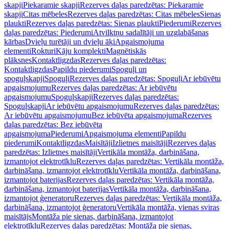
skapji
Piekaramie skapji
Rezerves daļas paredzētas: Piekaramie
skapji
Citas mēbeles
Rezerves daļas paredzētas: Citas mēbeles
Sienas
plaukti
Rezerves daļas paredzētas: Sienas plaukti
Piederumi
Rezerves
daļas paredzētas: Piederumi
Atvilktņu sadalītāji un uzglabāšanas
kārbas
Dvieļu turētāji un dvieļu āķi
Apgaismojuma
elementi
Rokturi
Kāju komplekti
Magnētiskās
plāksnes
Kontaktligzdas
Rezerves daļas paredzētas:
Kontaktligzdas
Papildu piederumi
Spoguļi un
spoguļskapji
Spoguļi
Rezerves daļas paredzētas: Spoguļi
Ar iebūvētu
apgaismojumu
Rezerves daļas paredzētas: Ar iebūvētu
apgaismojumu
Spoguļskapji
Rezerves daļas paredzētas:
Spoguļskapji
Ar iebūvētu apgaismojumu
Rezerves daļas paredzētas:
Ar iebūvētu apgaismojumu
Bez iebūvēta apgaismojuma
Rezerves
daļas paredzētas: Bez iebūvēta
apgaismojuma
Piederumi
Apgaismojuma elementi
Papildu
piederumi
Kontaktligzdas
Maisītāji
Izlietnes maisītāji
Rezerves daļas
paredzētas: Izlietnes maisītāji
Vertikāla montāža, darbināšana,
izmantojot elektrotīklu
Rezerves daļas paredzētas: Vertikāla montāža,
darbināšana, izmantojot elektrotīklu
Vertikāla montāža, darbināšana,
izmantojot baterijas
Rezerves daļas paredzētas: Vertikāla montāža,
darbināšana, izmantojot baterijas
Vertikāla montāža, darbināšana,
izmantojot ģeneratoru
Rezerves daļas paredzētas: Vertikāla montāža,
darbināšana, izmantojot ģeneratoru
Vertikāla montāža, vienas sviras
maisītājs
Montāža pie sienas, darbināšana, izmantojot
elektrotīklu
Rezerves daļas paredzētas: Montāža pie sienas,