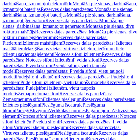
darbināšana, izmantojot elektrotīklu
Montāža pie sienas, darbināšana,
izmantojot baterijas
Rezerves daļas paredzētas: Montāža pie sienas,
darbināšana, izmantojot baterijas
Montāža pie sienas, darbināšana,
izmantojot ģeneratoru
Rezerves daļas paredzētas: Montāža pie
sienas, darbināšana, izmantojot ģeneratoru
Montāža pie sienas, divu
rokturu maisītājs
Rezerves daļas paredzētas: Montāža pie sienas, divu
rokturu maisītājs
Piederumi
Rezerves daļas paredzētas:
Piederumi
Izlietnes maisītājiem
Rezerves daļas paredzētas: Izlietnes
maisītājiem
Mazgāšanas vietas, virtuves izlietņu, ierīču un lieto
izlietņu savienotājelementi
Noteces sifoni izlietnēm
Rezerves daļas
paredzētas: Noteces sifoni izlietnēm
P veida sifoni
Rezerves daļas
paredzētas: P veida sifoni
P veida sifoni, vietu taupoši
modeļi
Rezerves daļas paredzētas: P veida sifoni, vietu taupoši
modeļi
Pudeļsifoni izlietnēm
Rezerves daļas paredzētas: Pudeļsifoni
izlietnēm
Pudeļsifoni izlietnēm, vietu taupošs modelis
Rezerves daļas
paredzētas: Pudeļsifoni izlietnēm, vietu taupošs
modelis
Zemapmetuma sifoni
Rezerves daļas paredzētas:
Zemapmetuma sifoni
Izlietnes pieslēgumi
Rezerves daļas paredzētas:
Izlietnes pieslēgumi
Pieslēguma īscaurule
Pieslēguma
līkumi
Pārsegi
Blīvējumi
Vertikālās caurules
Pagarinājumi
Aktivizācijas
elementi
Noteces sifoni izlietnēm
Rezerves daļas paredzētas: Noteces
sifoni izlietnēm
P veida sifoni
Rezerves daļas paredzētas: P veida
sifoni
Virtuves izlietņu pieslēgumi
Rezerves daļas paredzētas:
Virtuves izlietņu pieslēgumi
Pieslēguma īscaurule
Rezerves daļas
paredzētas: Pieslēguma īscaurule
Piederumi
Rezerves daļas