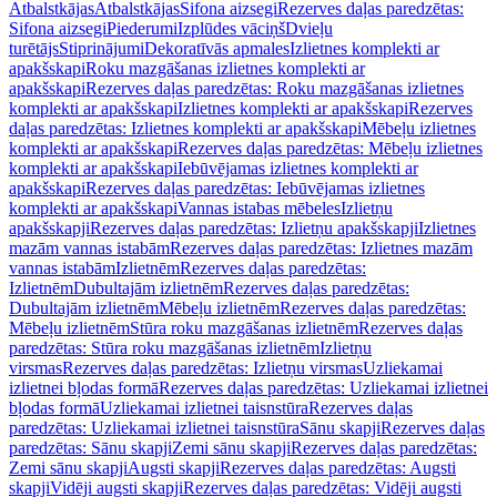
Atbalstkājas
Atbalstkājas
Sifona aizsegi
Rezerves daļas paredzētas:
Sifona aizsegi
Piederumi
Izplūdes vāciņš
Dvieļu
turētājs
Stiprinājumi
Dekoratīvās apmales
Izlietnes komplekti ar
apakšskapi
Roku mazgāšanas izlietnes komplekti ar
apakšskapi
Rezerves daļas paredzētas: Roku mazgāšanas izlietnes
komplekti ar apakšskapi
Izlietnes komplekti ar apakšskapi
Rezerves
daļas paredzētas: Izlietnes komplekti ar apakšskapi
Mēbeļu izlietnes
komplekti ar apakšskapi
Rezerves daļas paredzētas: Mēbeļu izlietnes
komplekti ar apakšskapi
Iebūvējamas izlietnes komplekti ar
apakšskapi
Rezerves daļas paredzētas: Iebūvējamas izlietnes
komplekti ar apakšskapi
Vannas istabas mēbeles
Izlietņu
apakšskapji
Rezerves daļas paredzētas: Izlietņu apakšskapji
Izlietnes
mazām vannas istabām
Rezerves daļas paredzētas: Izlietnes mazām
vannas istabām
Izlietnēm
Rezerves daļas paredzētas:
Izlietnēm
Dubultajām izlietnēm
Rezerves daļas paredzētas:
Dubultajām izlietnēm
Mēbeļu izlietnēm
Rezerves daļas paredzētas:
Mēbeļu izlietnēm
Stūra roku mazgāšanas izlietnēm
Rezerves daļas
paredzētas: Stūra roku mazgāšanas izlietnēm
Izlietņu
virsmas
Rezerves daļas paredzētas: Izlietņu virsmas
Uzliekamai
izlietnei bļodas formā
Rezerves daļas paredzētas: Uzliekamai izlietnei
bļodas formā
Uzliekamai izlietnei taisnstūra
Rezerves daļas
paredzētas: Uzliekamai izlietnei taisnstūra
Sānu skapji
Rezerves daļas
paredzētas: Sānu skapji
Zemi sānu skapji
Rezerves daļas paredzētas:
Zemi sānu skapji
Augsti skapji
Rezerves daļas paredzētas: Augsti
skapji
Vidēji augsti skapji
Rezerves daļas paredzētas: Vidēji augsti