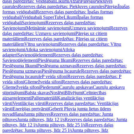
daļas paredzētas: Veidgabali
Līkumi
Atzari
Pārejas
Piekļuves
caurules
Rezerves daļas paredzētas: Piekļuves caurules
Pārejas
Īpašas
formas veidgabali
Rezerves daļas paredzētas: Īpašas formas
veidgabali
Veidgabali SuperTube
Līkumi
Īpašas formas
veidgabali
Savienojumi
Rezerves daļas paredzētas:
Savienojumi
Metināmie savienojumi
Uzmavu savienojumi
Rezerves
daļas paredzētas: Uzmavu savienojumi
Pārejas uz citiem
materiāliem
Rezerves daļas paredzētas: Pārejas uz citiem
materiāliem
Vītņu savienojumi
Rezerves daļas paredzētas: Vītņu
savienojumi
Atloka savienojumi
Atloka
adapteri
Savienotājelementi
Rezerves daļas paredzētas:
Savienotājelementi
Pieslēguma līkumi
Rezerves daļas paredzētas:
Pieslēguma līkumi
Pieslēguma uzmavas
Rezerves daļas paredzētas:
Pieslēguma uzmavas
Pieslēguma īscaurule
Rezerves daļas paredzētas:
Pieslēguma īscaurule
P veida sifoni
Rezerves daļas paredzētas: P
veida sifoni
Gliemežveida sifoni
Rezerves daļas paredzētas:
Gliemežveida sifoni
Piederumi
Cauruļu apskavas
Cauruļu apskavu
stiprinājumi
Balsta skavas
Noslēgi
Blīvējumi
Celtniecības
aizsargelementi
Palīgmateriāli
Kanalizācijas ventilācijas
vārsti
Ventilācijas vārsti
Rezerves daļas paredzētas: Ventilācijas
vārsti
Enerģijas pretvārsti
Geberit Pluvia jumta lietus ūdens
novadīšana
Jumta piltuves
Rezerves daļas paredzētas: Jumta
piltuves
Jumta piltuves, līdz 12 l/s
Rezerves daļas paredzētas: Jumta
piltuves, līdz 12 l/s
Jumta piltuves, līdz 25 l/s
Rezerves daļas
paredzētas: Jumta piltuves, līdz 25 l/s
Jumta piltuves, līdz