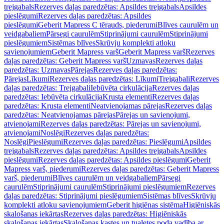
trejgabals
Rezerves daļas paredzētas: Apsildes trejgabals
Apsildes
pieslēgumi
Rezerves daļas paredzētas: Apsildes
pieslēgumi
Geberit Mapress C tērauds, piederumi
Blīves caurulēm un
veidgabaliem
Pārsegi caurulēm
Stiprinājumi caurulēm
Stiprinājumi
pieslēgumiem
Sistēmas blīves
Skrūvju komplekti atloku
savienojumiem
Geberit Mapress varš
Geberit Mapress varš
Rezerves
daļas paredzētas: Geberit Mapress varš
Uzmavas
Rezerves daļas
paredzētas: Uzmavas
Pārejas
Rezerves daļas paredzētas:
Pārejas
Līkumi
Rezerves daļas paredzētas: Līkumi
Trejgabali
Rezerves
daļas paredzētas: Trejgabali
Iebūvēta cirkulācija
Rezerves daļas
paredzētas: Iebūvēta cirkulācija
Krusta elementi
Rezerves daļas
paredzētas: Krusta elementi
Neatvienojamas pārejas
Rezerves daļas
paredzētas: Neatvienojamas pārejas
Pārejas un savienojumi,
atvienojami
Rezerves daļas paredzētas: Pārejas un savienojumi,
atvienojami
Noslēgi
Rezerves daļas paredzētas:
Noslēgi
Pieslēgumi
Rezerves daļas paredzētas: Pieslēgumi
Apsildes
trejgabals
Rezerves daļas paredzētas: Apsildes trejgabals
Apsildes
pieslēgumi
Rezerves daļas paredzētas: Apsildes pieslēgumi
Geberit
Mapress varš, piederumi
Rezerves daļas paredzētas: Geberit Mapress
varš, piederumi
Blīves caurulēm un veidgabaliem
Pārsegi
caurulēm
Stiprinājumi caurulēm
Stiprinājumi pieslēgumiem
Rezerves
daļas paredzētas: Stiprinājumi pieslēgumiem
Sistēmas blīves
Skrūvju
komplekti atloku savienojumiem
Geberit higiēnas sistēma
Higiēniskās
skalošanas iekārtas
Rezerves daļas paredzētas: Higiēniskās
skalošanas iekārtas
Skalošanas kastes un tualetes poda vadība ar