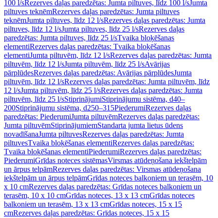
100 l/s
Rezerves daļas paredzētas: Jumta piltuves, līdz 100 l/s
Jumta
piltuves teknēm
Rezerves daļas paredzētas: Jumta piltuves
teknēm
Jumta piltuves, līdz 12 l/s
Rezerves daļas paredzētas: Jumta
piltuves, līdz 12 l/s
Jumta piltuves, līdz 25 l/s
Rezerves daļas
paredzētas: Jumta piltuves, līdz 25 l/s
Tvaika bloķēšanas
elementi
Rezerves daļas paredzētas: Tvaika bloķēšanas
elementi
Jumta piltuvēm, līdz 12 l/s
Rezerves daļas paredzētas: Jumta
piltuvēm, līdz 12 l/s
Jumta piltuvēm, līdz 25 l/s
Avārijas
pārplūdes
Rezerves daļas paredzētas: Avārijas pārplūdes
Jumta
piltuvēm, līdz 12 l/s
Rezerves daļas paredzētas: Jumta piltuvēm, līdz
12 l/s
Jumta piltuvēm, līdz 25 l/s
Rezerves daļas paredzētas: Jumta
piltuvēm, līdz 25 l/s
Stiprinājumi
Stiprinājumu sistēma, d40–
200
Stiprinājumu sistēma, d250–315
Piederumi
Rezerves daļas
paredzētas: Piederumi
Jumta piltuvēm
Rezerves daļas paredzētas:
Jumta piltuvēm
Stiprinājumiem
Standarta jumta lietus ūdens
novadīšana
Jumta piltuves
Rezerves daļas paredzētas: Jumta
piltuves
Tvaika bloķēšanas elementi
Rezerves daļas paredzētas:
Tvaika bloķēšanas elementi
Piederumi
Rezerves daļas paredzētas:
Piederumi
Grīdas noteces sistēmas
Virsmas atūdeņošana iekštelpām
un ārpus telpām
Rezerves daļas paredzētas: Virsmas atūdeņošana
iekštelpām un ārpus telpām
Grīdas noteces balkoniem un terasēm, 10
x 10 cm
Rezerves daļas paredzētas: Grīdas noteces balkoniem un
terasēm, 10 x 10 cm
Grīdas noteces, 13 x 13 cm
Grīdas noteces
balkoniem un terasēm, 13 x 13 cm
Grīdas noteces, 15 x 15
cm
Rezerves daļas paredzētas: Grīdas noteces, 15 x 15