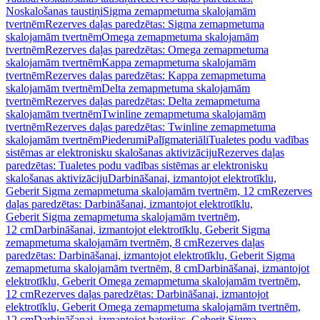
Noskalošanas taustiņi
Sigma zemapmetuma skalojamām
tvertnēm
Rezerves daļas paredzētas: Sigma zemapmetuma
skalojamām tvertnēm
Omega zemapmetuma skalojamām
tvertnēm
Rezerves daļas paredzētas: Omega zemapmetuma
skalojamām tvertnēm
Kappa zemapmetuma skalojamām
tvertnēm
Rezerves daļas paredzētas: Kappa zemapmetuma
skalojamām tvertnēm
Delta zemapmetuma skalojamām
tvertnēm
Rezerves daļas paredzētas: Delta zemapmetuma
skalojamām tvertnēm
Twinline zemapmetuma skalojamām
tvertnēm
Rezerves daļas paredzētas: Twinline zemapmetuma
skalojamām tvertnēm
Piederumi
Palīgmateriāli
Tualetes podu vadības
sistēmas ar elektronisku skalošanas aktivizāciju
Rezerves daļas
paredzētas: Tualetes podu vadības sistēmas ar elektronisku
skalošanas aktivizāciju
Darbināšanai, izmantojot elektrotīklu,
Geberit Sigma zemapmetuma skalojamām tvertnēm, 12 cm
Rezerves
daļas paredzētas: Darbināšanai, izmantojot elektrotīklu,
Geberit Sigma zemapmetuma skalojamām tvertnēm,
12 cm
Darbināšanai, izmantojot elektrotīklu, Geberit Sigma
zemapmetuma skalojamām tvertnēm, 8 cm
Rezerves daļas
paredzētas: Darbināšanai, izmantojot elektrotīklu, Geberit Sigma
zemapmetuma skalojamām tvertnēm, 8 cm
Darbināšanai, izmantojot
elektrotīklu, Geberit Omega zemapmetuma skalojamām tvertnēm,
12 cm
Rezerves daļas paredzētas: Darbināšanai, izmantojot
elektrotīklu, Geberit Omega zemapmetuma skalojamām tvertnēm,
12 cm
Darbināšanai, izmantojot baterijas, Geberit Sigma