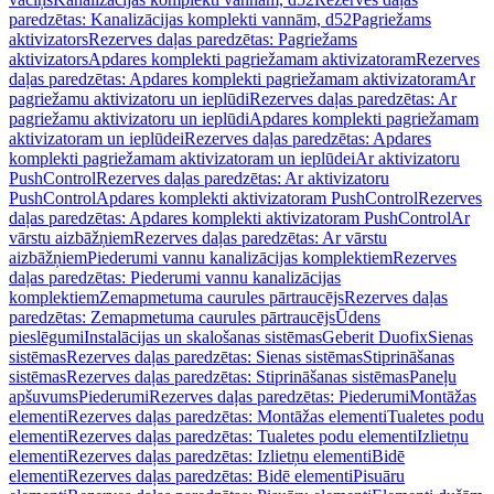
paredzētas: Kanalizācijas komplekti vannām, d52
Pagriežams
aktivizators
Rezerves daļas paredzētas: Pagriežams
aktivizators
Apdares komplekti pagriežamam aktivizatoram
Rezerves
daļas paredzētas: Apdares komplekti pagriežamam aktivizatoram
Ar
pagriežamu aktivizatoru un ieplūdi
Rezerves daļas paredzētas: Ar
pagriežamu aktivizatoru un ieplūdi
Apdares komplekti pagriežamam
aktivizatoram un ieplūdei
Rezerves daļas paredzētas: Apdares
komplekti pagriežamam aktivizatoram un ieplūdei
Ar aktivizatoru
PushControl
Rezerves daļas paredzētas: Ar aktivizatoru
PushControl
Apdares komplekti aktivizatoram PushControl
Rezerves
daļas paredzētas: Apdares komplekti aktivizatoram PushControl
Ar
vārstu aizbāžņiem
Rezerves daļas paredzētas: Ar vārstu
aizbāžņiem
Piederumi vannu kanalizācijas komplektiem
Rezerves
daļas paredzētas: Piederumi vannu kanalizācijas
komplektiem
Zemapmetuma caurules pārtraucējs
Rezerves daļas
paredzētas: Zemapmetuma caurules pārtraucējs
Ūdens
pieslēgumi
Instalācijas un skalošanas sistēmas
Geberit Duofix
Sienas
sistēmas
Rezerves daļas paredzētas: Sienas sistēmas
Stiprināšanas
sistēmas
Rezerves daļas paredzētas: Stiprināšanas sistēmas
Paneļu
apšuvums
Piederumi
Rezerves daļas paredzētas: Piederumi
Montāžas
elementi
Rezerves daļas paredzētas: Montāžas elementi
Tualetes podu
elementi
Rezerves daļas paredzētas: Tualetes podu elementi
Izlietņu
elementi
Rezerves daļas paredzētas: Izlietņu elementi
Bidē
elementi
Rezerves daļas paredzētas: Bidē elementi
Pisuāru