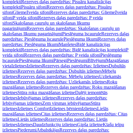
komplekti
Rezerves daļas paredzētas: Pisuāru kanalizācijas
komplekti
Pisuāru sifoni
Rezerves daļas paredzētas: Pisuāru
sifoni
Gliemežveida sifoni
Rezerves daļas paredzētas: Gliemežveida
sifoni
P veida sifoni
Rezerves daļas paredzētas: P veida
sifoni
Skalošanas cauruļu un skalošanas līkumu
pagarinājumi
Rezerves daļas paredzētas: Skalošanas cauruļu un
skalošanas līkumu pagarinājumi
Pieslēguma īscaurule
Rezerves daļas
paredzētas: Pieslēguma īscaurule
Pieslēguma līkumi
Rezerves daļas
paredzētas: Pieslēguma līkumi
Manšetes
Bidē kanalizācijas
komplekti
Rezerves daļas paredzētas: Bidē kanalizācijas komplekti
P
veida sifoni
Rezerves daļas paredzētas: P veida sifoni
Pieslēguma
īscaurule
Pieslēguma līkumi
Pārsegi
Pieslēgumi
Blīvējumi
Mazgāšanas
vieta
Izlietnes
Izlietnes
Rezerves daļas paredzētas: Izlietnes
Dubultās
izlietnes
Rezerves daļas paredzētas: Dubultās izlietnes
Mēbeļu
izlietnes
Rezerves daļas paredzētas: Mēbeļu izlietnes
Uzliekamās
izlietnes
Rezerves daļas paredzētas: Uzliekamās izlietnes
Roku
mazgāšanas izlietnes
Rezerves daļas paredzētas: Roku mazgāšanas
izlietnes
Stūra roku mazgāšanas izlietne
Daļēji iemontētās
izlietnes
Iebūvējamas izlietnes
Rezerves daļas paredzētas:
Iebūvējamas izlietnes
Zem virsmas iebūvējamas
Stūra
izlietnes
Izlietnes Comfort
Izlietnes bērniem
Izlietnes
Lielās
mazgāšanas izlietnes
Citas izlietnes
Rezerves daļas paredzētas: Citas
izlietnes
Lietās izlietnes
Rezerves daļas paredzētas: Lietās
izlietnes
Izlietnes
Daudzfunkciju izlietnes
Ģipša izlietne
Klašu telpu
izlietnes
Piederumi
Atbalstkājas
Rezerves daļas paredzētas: