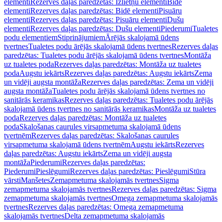
elementi
Rezerves daļas paredzētas: Izlietņu elementi
Bidē
elementi
Rezerves daļas paredzētas: Bidē elementi
Pisuāru
elementi
Rezerves daļas paredzētas: Pisuāru elementi
Dušu
elementi
Rezerves daļas paredzētas: Dušu elementi
Piederumi
Tualetes
podu elementiem
Stiprinājumiem
Ārējās skalojamā ūdens
tvertnes
Tualetes podu ārējās skalojamā ūdens tvertnes
Rezerves daļas
paredzētas: Tualetes podu ārējās skalojamā ūdens tvertnes
Montāža
uz tualetes poda
Rezerves daļas paredzētas: Montāža uz tualetes
poda
Augstu iekārts
Rezerves daļas paredzētas: Augstu iekārts
Zema
un vidēji augsta montāža
Rezerves daļas paredzētas: Zema un vidēji
augsta montāža
Tualetes podu ārējās skalojamā ūdens tvertnes no
sanitārās keramikas
Rezerves daļas paredzētas: Tualetes podu ārējās
skalojamā ūdens tvertnes no sanitārās keramikas
Montāža uz tualetes
poda
Rezerves daļas paredzētas: Montāža uz tualetes
poda
Skalošanas caurules virsapmetuma skalojamā ūdens
tvertnēm
Rezerves daļas paredzētas: Skalošanas caurules
virsapmetuma skalojamā ūdens tvertnēm
Augstu iekārts
Rezerves
daļas paredzētas: Augstu iekārts
Zema un vidēji augsta
montāža
Piederumi
Rezerves daļas paredzētas:
Piederumi
Pieslēgumi
Rezerves daļas paredzētas: Pieslēgumi
Stūra
vārsti
Manšetes
Zemapmetuma skalojamās tvertnes
Sigma
zemapmetuma skalojamās tvertnes
Rezerves daļas paredzētas: Sigma
zemapmetuma skalojamās tvertnes
Omega zemapmetuma skalojamās
tvertnes
Rezerves daļas paredzētas: Omega zemapmetuma
skalojamās tvertnes
Delta zemapmetuma skalojamās