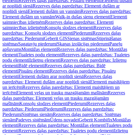
elementi
Rezerves daļas paredzētas: Pisuāru elementi
Elementi dušām
ar noplūdi sienā
Rezerves daļas paredzētas: Elementi dušām ar
noplūdi sienā
Elementi dušām un vannām
Rezerves daļas paredzētas:
Elementi dušām un vannām
Walk-in dušas sienu elementi
Elementi
saimniecības izlietnēm
Rezerves daļas paredzētas: Elementi
saimniecības izlietnēm
Konsoļu slodzes elementi
Rezerves daļas
paredzētas: Konsoļu slodzes elementi
Piederumi
Rezerves daļas
paredzētas: Piederumi
Geberit GIS
Sienas sistēmas
Stiprināšanas
sistēmas
Sagatavju piederumi
Skaņas izolācijas piederumi
Paneļu
apšuvums
Montāžas elementi
Rezerves daļas paredzētas: Montāžas
elementi
Tualetes podu elementi
Rezerves daļas paredzētas: Tualetes
podu elementi
Izlietņu elementi
Rezerves daļas paredzētas: Izlietņu
elementi
Bidē elementi
Rezerves daļas paredzētas: Bidē
elementi
Pisuāru elementi
Rezerves daļas paredzētas: Pisuāru
elementi
Elementi dušām arar noplūdi sienā
Rezerves daļas
paredzētas: Elementi dušām arar noplūdi sienā
Elementi maisītājiem
un ierīcēm
Rezerves daļas paredzētas: Elementi maisītājiem un
ierīcēm
Elementi veļas un trauku mazgājamām mašīnām
Rezerves
daļas paredzētas: Elementi veļas un trauku mazgājamām
mašīnām
Konsoļu slodzes elementi
Piederumi
Rezerves daļas
paredzētas: Piederumi
Piederumi
Rezerves daļas paredzētas:
Piederumi
Sistēmas sienām
Rezerves daļas paredzētas: Sistēmas
sienām
Padeves sistēmām
Ūdens novadei
Geberit Kombifix
Montāžas
elementi
Rezerves daļas paredzētas: Montāžas elementi
Tualetes podu
elementi
Rezerves daļas paredzētas: Tualetes podu elementi
Izlietņu