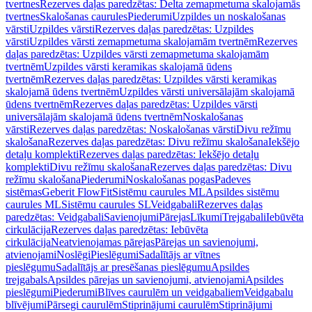
tvertnes
Rezerves daļas paredzētas: Delta zemapmetuma skalojamās
tvertnes
Skalošanas caurules
Piederumi
Uzpildes un noskalošanas
vārsti
Uzpildes vārsti
Rezerves daļas paredzētas: Uzpildes
vārsti
Uzpildes vārsti zemapmetuma skalojamām tvertnēm
Rezerves
daļas paredzētas: Uzpildes vārsti zemapmetuma skalojamām
tvertnēm
Uzpildes vārsti keramikas skalojamā ūdens
tvertnēm
Rezerves daļas paredzētas: Uzpildes vārsti keramikas
skalojamā ūdens tvertnēm
Uzpildes vārsti universālajām skalojamā
ūdens tvertnēm
Rezerves daļas paredzētas: Uzpildes vārsti
universālajām skalojamā ūdens tvertnēm
Noskalošanas
vārsti
Rezerves daļas paredzētas: Noskalošanas vārsti
Divu režīmu
skalošana
Rezerves daļas paredzētas: Divu režīmu skalošana
Iekšējo
detaļu komplekti
Rezerves daļas paredzētas: Iekšējo detaļu
komplekti
Divu režīmu skalošana
Rezerves daļas paredzētas: Divu
režīmu skalošana
Piederumi
Noskalošanas pogas
Padeves
sistēmas
Geberit FlowFit
Sistēmu caurules ML
Apsildes sistēmu
caurules ML
Sistēmu caurules SL
Veidgabali
Rezerves daļas
paredzētas: Veidgabali
Savienojumi
Pārejas
Līkumi
Trejgabali
Iebūvēta
cirkulācija
Rezerves daļas paredzētas: Iebūvēta
cirkulācija
Neatvienojamas pārejas
Pārejas un savienojumi,
atvienojami
Noslēgi
Pieslēgumi
Sadalītājs ar vītnes
pieslēgumu
Sadalītājs ar presēšanas pieslēgumu
Apsildes
trejgabals
Apsildes pārejas un savienojumi, atvienojami
Apsildes
pieslēgumi
Piederumi
Blīves caurulēm un veidgabaliem
Veidgabalu
blīvējumi
Pārsegi caurulēm
Stiprinājumi caurulēm
Stiprinājumi