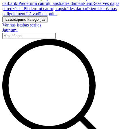
darbarīki
Piederumi cauruļu apstrādes darbarīkiem
Rezerves daļas
paredzētas: Piederumi cauruļu apstrādes darbarīkiem
Lietošanas
palīgelementi
Tālvadības pultis
Izstrādājumu kategorijas
Vannas istabas sērijas
Jaunumi