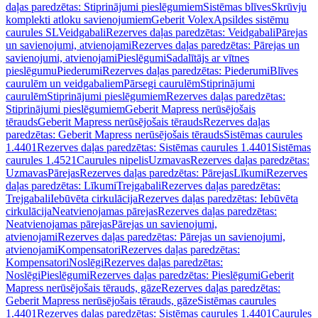
daļas paredzētas: Stiprinājumi pieslēgumiem
Sistēmas blīves
Skrūvju
komplekti atloku savienojumiem
Geberit Volex
Apsildes sistēmu
caurules SL
Veidgabali
Rezerves daļas paredzētas: Veidgabali
Pārejas
un savienojumi, atvienojami
Rezerves daļas paredzētas: Pārejas un
savienojumi, atvienojami
Pieslēgumi
Sadalītājs ar vītnes
pieslēgumu
Piederumi
Rezerves daļas paredzētas: Piederumi
Blīves
caurulēm un veidgabaliem
Pārsegi caurulēm
Stiprinājumi
caurulēm
Stiprinājumi pieslēgumiem
Rezerves daļas paredzētas:
Stiprinājumi pieslēgumiem
Geberit Mapress nerūsējošais
tērauds
Geberit Mapress nerūsējošais tērauds
Rezerves daļas
paredzētas: Geberit Mapress nerūsējošais tērauds
Sistēmas caurules
1.4401
Rezerves daļas paredzētas: Sistēmas caurules 1.4401
Sistēmas
caurules 1.4521
Caurules nipelis
Uzmavas
Rezerves daļas paredzētas:
Uzmavas
Pārejas
Rezerves daļas paredzētas: Pārejas
Līkumi
Rezerves
daļas paredzētas: Līkumi
Trejgabali
Rezerves daļas paredzētas:
Trejgabali
Iebūvēta cirkulācija
Rezerves daļas paredzētas: Iebūvēta
cirkulācija
Neatvienojamas pārejas
Rezerves daļas paredzētas:
Neatvienojamas pārejas
Pārejas un savienojumi,
atvienojami
Rezerves daļas paredzētas: Pārejas un savienojumi,
atvienojami
Kompensatori
Rezerves daļas paredzētas:
Kompensatori
Noslēgi
Rezerves daļas paredzētas:
Noslēgi
Pieslēgumi
Rezerves daļas paredzētas: Pieslēgumi
Geberit
Mapress nerūsējošais tērauds, gāze
Rezerves daļas paredzētas:
Geberit Mapress nerūsējošais tērauds, gāze
Sistēmas caurules
1.4401
Rezerves daļas paredzētas: Sistēmas caurules 1.4401
Caurules