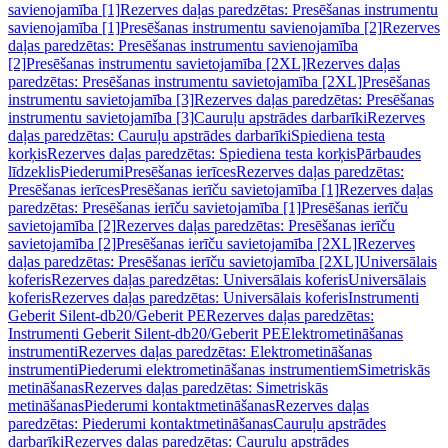
savienojamība [1]
Rezerves daļas paredzētas: Presēšanas instrumentu
savienojamība [1]
Presēšanas instrumentu savienojamība [2]
Rezerves
daļas paredzētas: Presēšanas instrumentu savienojamība
[2]
Presēšanas instrumentu savietojamība [2XL]
Rezerves daļas
paredzētas: Presēšanas instrumentu savietojamība [2XL]
Presēšanas
instrumentu savietojamība [3]
Rezerves daļas paredzētas: Presēšanas
instrumentu savietojamība [3]
Cauruļu apstrādes darbarīki
Rezerves
daļas paredzētas: Cauruļu apstrādes darbarīki
Spiediena testa
korķis
Rezerves daļas paredzētas: Spiediena testa korķis
Pārbaudes
līdzeklis
Piederumi
Presēšanas ierīces
Rezerves daļas paredzētas:
Presēšanas ierīces
Presēšanas ierīču savietojamība [1]
Rezerves daļas
paredzētas: Presēšanas ierīču savietojamība [1]
Presēšanas ierīču
savietojamība [2]
Rezerves daļas paredzētas: Presēšanas ierīču
savietojamība [2]
Presēšanas ierīču savietojamība [2XL]
Rezerves
daļas paredzētas: Presēšanas ierīču savietojamība [2XL]
Universālais
koferis
Rezerves daļas paredzētas: Universālais koferis
Universālais
koferis
Rezerves daļas paredzētas: Universālais koferis
Instrumenti
Geberit Silent-db20/Geberit PE
Rezerves daļas paredzētas:
Instrumenti Geberit Silent-db20/Geberit PE
Elektrometināšanas
instrumenti
Rezerves daļas paredzētas: Elektrometināšanas
instrumenti
Piederumi elektrometināšanas instrumentiem
Simetriskās
metināšanas
Rezerves daļas paredzētas: Simetriskās
metināšanas
Piederumi kontaktmetināšanas
Rezerves daļas
paredzētas: Piederumi kontaktmetināšanas
Cauruļu apstrādes
darbarīki
Rezerves daļas paredzētas: Cauruļu apstrādes