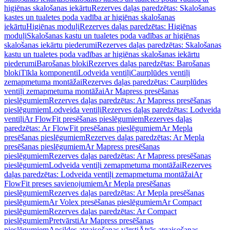
higiēnas skalošanas iekārtu
Rezerves daļas paredzētas: Skalošanas
kastes un tualetes poda vadība ar higiēnas skalošanas
iekārtu
Higiēnas moduļi
Rezerves daļas paredzētas: Higiēnas
moduļi
Skalošanas kastu un tualetes poda vadības ar higiēnas
skalošanas iekārtu piederumi
Rezerves daļas paredzētas: Skalošanas
kastu un tualetes poda vadības ar higiēnas skalošanas iekārtu
piederumi
Barošanas bloki
Rezerves daļas paredzētas: Barošanas
bloki
Tīkla komponenti
Lodveida ventiļi
Caurplūdes ventiļi
zemapmetuma montāžai
Rezerves daļas paredzētas: Caurplūdes
ventiļi zemapmetuma montāžai
Ar Mapress presēšanas
pieslēgumiem
Rezerves daļas paredzētas: Ar Mapress presēšanas
pieslēgumiem
Lodveida ventiļi
Rezerves daļas paredzētas: Lodveida
ventiļi
Ar FlowFit presēšanas pieslēgumiem
Rezerves daļas
paredzētas: Ar FlowFit presēšanas pieslēgumiem
Ar Mepla
presēšanas pieslēgumiem
Rezerves daļas paredzētas: Ar Mepla
presēšanas pieslēgumiem
Ar Mapress presēšanas
pieslēgumiem
Rezerves daļas paredzētas: Ar Mapress presēšanas
pieslēgumiem
Lodveida ventiļi zemapmetuma montāžai
Rezerves
daļas paredzētas: Lodveida ventiļi zemapmetuma montāžai
Ar
FlowFit preses savienojumiem
Ar Mepla presēšanas
pieslēgumiem
Rezerves daļas paredzētas: Ar Mepla presēšanas
pieslēgumiem
Ar Volex presēšanas pieslēgumiem
Ar Compact
pieslēgumiem
Rezerves daļas paredzētas: Ar Compact
pieslēgumiem
Pretvārsti
Ar Mapress presēšanas
pieslēgumiem
Apsildes atgaisošanas vārsti
Ātrās atgaisošanas