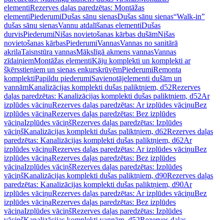
elementi
Rezerves daļas paredzētas: Montāžas
elementi
Piederumi
Dušas sānu sienas
Dušas sānu sienas
“Walk-in”
dušas sānu sienas
Vannu atdalīšanas elementi
Dušas
durvis
Piederumi
Nišas novietošanas kārbas dušām
Nišas
novietošanas kārbas
Piederumi
Vannas
Vannas no sanitārā
akrila
Taisnstūra vannas
Mākslīgā akmens vannas
Vannas
zīdaiņiem
Montāžas elementi
Kāju komplekti un komplekti ar
šķērsstieņiem un sienas enkurskrūvēm
Piederumi
Remonta
komplekti
Papildu piederumi
Savienotājelementi dušām un
vannām
Kanalizācijas komplekti dušas paliktņiem, d52
Rezerves
daļas paredzētas: Kanalizācijas komplekti dušas paliktņiem, d52
Ar
izplūdes vāciņu
Rezerves daļas paredzētas: Ar izplūdes vāciņu
Bez
izplūdes vāciņa
Rezerves daļas paredzētas: Bez izplūdes
vāciņa
Izplūdes vāciņš
Rezerves daļas paredzētas: Izplūdes
vāciņš
Kanalizācijas komplekti dušas paliktņiem, d62
Rezerves daļas
paredzētas: Kanalizācijas komplekti dušas paliktņiem, d62
Ar
izplūdes vāciņu
Rezerves daļas paredzētas: Ar izplūdes vāciņu
Bez
izplūdes vāciņa
Rezerves daļas paredzētas: Bez izplūdes
vāciņa
Izplūdes vāciņš
Rezerves daļas paredzētas: Izplūdes
vāciņš
Kanalizācijas komplekti dušas paliktņiem, d90
Rezerves daļas
paredzētas: Kanalizācijas komplekti dušas paliktņiem, d90
Ar
izplūdes vāciņu
Rezerves daļas paredzētas: Ar izplūdes vāciņu
Bez
izplūdes vāciņa
Rezerves daļas paredzētas: Bez izplūdes
vāciņa
Izplūdes vāciņš
Rezerves daļas paredzētas: Izplūdes
vāciņš
Kanalizācijas komplekti vannām, d52
Rezerves daļas