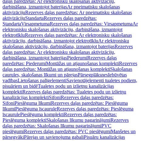
daļas paredzētas: Ar elektronisku skalošanas aktivizāciju,
darbināšana, izmantojot baterijas
Ar pneimatisku skalošanas
aktivizāciju
Rezerves daļas paredzētas: Ar pneimatisku skalošanas
aktivizāciju
Standarta
Rezerves daļas paredzētas:
Standarta
Virsapmetuma
Rezerves daļas paredzētas: Virsapmetuma
Ar
elektronisku skalošanas aktivizāciju, darbināšana, izmantojot
elektrotīklu
Rezerves daļas paredzētas: Ar elektronisku skalošanas
aktivizāciju, darbināšana, izmantojot elektrotīklu
Ar elektronisku
skalošanas aktivizāciju, darbināšana, izmantojot baterijas
Rezerves
daļas paredzētas: Ar elektronisku skalošanas aktivizāciju,
darbināšana, izmantojot baterijas
Piederumi
Rezerves daļas
paredzētas: Piederumi
Montāžas un atjaunošanas komplekti
Rezerves
daļas paredzētas: Montāžas un atjaunošanas komplekti
Skalošanas
caurules, skalošanas līkumi un pārejas
Pārsegplāksnes
Iebūvētas
vadības
Lietošanas palīgelementi
Savienotājelementi tualetes podiem,
pisuāriem un bidē
Tualetes podu un izlietņu kanalizācijas
komplekti
Rezerves daļas paredzētas: Tualetes podu un izlietņu
kanalizācijas komplekti
Sifoni
Rezerves daļas paredzētas:
Sifoni
Pieslēguma līkumi
Rezerves daļas paredzētas: Pieslēguma
līkumi
Pieslēguma īscaurule
Rezerves daļas paredzētas: Pieslēguma
īscaurule
Pieslēguma komplekti
Rezerves daļas paredzētas:
Pieslēguma komplekti
Skalošanas līkumu pagarinājumi
Rezerves
daļas paredzētas: Skalošanas līkumu pagarinājumi
PVC
pieslēgumi
Rezerves daļas paredzētas: PVC pieslēgumi
Manšetes un
pārsegvāki
Pārejas un savienojuma gabali
Pisuāru kanalizācijas