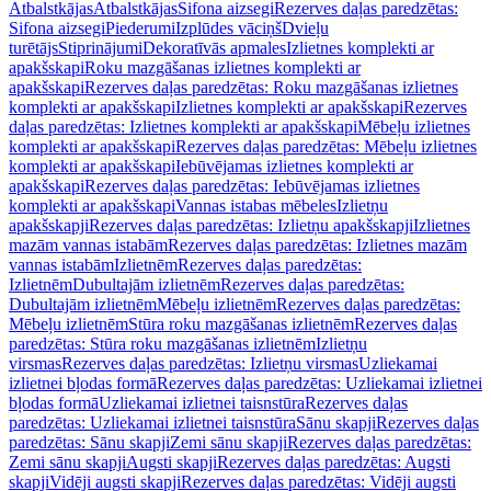
Atbalstkājas
Atbalstkājas
Sifona aizsegi
Rezerves daļas paredzētas:
Sifona aizsegi
Piederumi
Izplūdes vāciņš
Dvieļu
turētājs
Stiprinājumi
Dekoratīvās apmales
Izlietnes komplekti ar
apakšskapi
Roku mazgāšanas izlietnes komplekti ar
apakšskapi
Rezerves daļas paredzētas: Roku mazgāšanas izlietnes
komplekti ar apakšskapi
Izlietnes komplekti ar apakšskapi
Rezerves
daļas paredzētas: Izlietnes komplekti ar apakšskapi
Mēbeļu izlietnes
komplekti ar apakšskapi
Rezerves daļas paredzētas: Mēbeļu izlietnes
komplekti ar apakšskapi
Iebūvējamas izlietnes komplekti ar
apakšskapi
Rezerves daļas paredzētas: Iebūvējamas izlietnes
komplekti ar apakšskapi
Vannas istabas mēbeles
Izlietņu
apakšskapji
Rezerves daļas paredzētas: Izlietņu apakšskapji
Izlietnes
mazām vannas istabām
Rezerves daļas paredzētas: Izlietnes mazām
vannas istabām
Izlietnēm
Rezerves daļas paredzētas:
Izlietnēm
Dubultajām izlietnēm
Rezerves daļas paredzētas:
Dubultajām izlietnēm
Mēbeļu izlietnēm
Rezerves daļas paredzētas:
Mēbeļu izlietnēm
Stūra roku mazgāšanas izlietnēm
Rezerves daļas
paredzētas: Stūra roku mazgāšanas izlietnēm
Izlietņu
virsmas
Rezerves daļas paredzētas: Izlietņu virsmas
Uzliekamai
izlietnei bļodas formā
Rezerves daļas paredzētas: Uzliekamai izlietnei
bļodas formā
Uzliekamai izlietnei taisnstūra
Rezerves daļas
paredzētas: Uzliekamai izlietnei taisnstūra
Sānu skapji
Rezerves daļas
paredzētas: Sānu skapji
Zemi sānu skapji
Rezerves daļas paredzētas:
Zemi sānu skapji
Augsti skapji
Rezerves daļas paredzētas: Augsti
skapji
Vidēji augsti skapji
Rezerves daļas paredzētas: Vidēji augsti