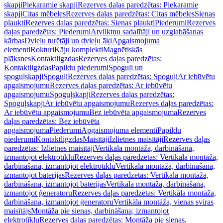
skapji
Piekaramie skapji
Rezerves daļas paredzētas: Piekaramie
skapji
Citas mēbeles
Rezerves daļas paredzētas: Citas mēbeles
Sienas
plaukti
Rezerves daļas paredzētas: Sienas plaukti
Piederumi
Rezerves
daļas paredzētas: Piederumi
Atvilktņu sadalītāji un uzglabāšanas
kārbas
Dvieļu turētāji un dvieļu āķi
Apgaismojuma
elementi
Rokturi
Kāju komplekti
Magnētiskās
plāksnes
Kontaktligzdas
Rezerves daļas paredzētas:
Kontaktligzdas
Papildu piederumi
Spoguļi un
spoguļskapji
Spoguļi
Rezerves daļas paredzētas: Spoguļi
Ar iebūvētu
apgaismojumu
Rezerves daļas paredzētas: Ar iebūvētu
apgaismojumu
Spoguļskapji
Rezerves daļas paredzētas:
Spoguļskapji
Ar iebūvētu apgaismojumu
Rezerves daļas paredzētas:
Ar iebūvētu apgaismojumu
Bez iebūvēta apgaismojuma
Rezerves
daļas paredzētas: Bez iebūvēta
apgaismojuma
Piederumi
Apgaismojuma elementi
Papildu
piederumi
Kontaktligzdas
Maisītāji
Izlietnes maisītāji
Rezerves daļas
paredzētas: Izlietnes maisītāji
Vertikāla montāža, darbināšana,
izmantojot elektrotīklu
Rezerves daļas paredzētas: Vertikāla montāža,
darbināšana, izmantojot elektrotīklu
Vertikāla montāža, darbināšana,
izmantojot baterijas
Rezerves daļas paredzētas: Vertikāla montāža,
darbināšana, izmantojot baterijas
Vertikāla montāža, darbināšana,
izmantojot ģeneratoru
Rezerves daļas paredzētas: Vertikāla montāža,
darbināšana, izmantojot ģeneratoru
Vertikāla montāža, vienas sviras
maisītājs
Montāža pie sienas, darbināšana, izmantojot
elektrotīklu
Rezerves daļas paredzētas: Montāža pie sienas,