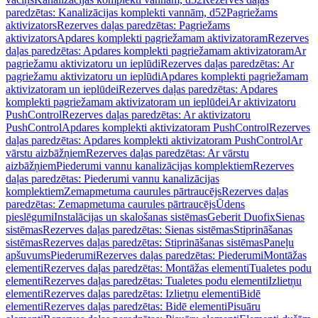
paredzētas: Kanalizācijas komplekti vannām, d52
Pagriežams
aktivizators
Rezerves daļas paredzētas: Pagriežams
aktivizators
Apdares komplekti pagriežamam aktivizatoram
Rezerves
daļas paredzētas: Apdares komplekti pagriežamam aktivizatoram
Ar
pagriežamu aktivizatoru un ieplūdi
Rezerves daļas paredzētas: Ar
pagriežamu aktivizatoru un ieplūdi
Apdares komplekti pagriežamam
aktivizatoram un ieplūdei
Rezerves daļas paredzētas: Apdares
komplekti pagriežamam aktivizatoram un ieplūdei
Ar aktivizatoru
PushControl
Rezerves daļas paredzētas: Ar aktivizatoru
PushControl
Apdares komplekti aktivizatoram PushControl
Rezerves
daļas paredzētas: Apdares komplekti aktivizatoram PushControl
Ar
vārstu aizbāžņiem
Rezerves daļas paredzētas: Ar vārstu
aizbāžņiem
Piederumi vannu kanalizācijas komplektiem
Rezerves
daļas paredzētas: Piederumi vannu kanalizācijas
komplektiem
Zemapmetuma caurules pārtraucējs
Rezerves daļas
paredzētas: Zemapmetuma caurules pārtraucējs
Ūdens
pieslēgumi
Instalācijas un skalošanas sistēmas
Geberit Duofix
Sienas
sistēmas
Rezerves daļas paredzētas: Sienas sistēmas
Stiprināšanas
sistēmas
Rezerves daļas paredzētas: Stiprināšanas sistēmas
Paneļu
apšuvums
Piederumi
Rezerves daļas paredzētas: Piederumi
Montāžas
elementi
Rezerves daļas paredzētas: Montāžas elementi
Tualetes podu
elementi
Rezerves daļas paredzētas: Tualetes podu elementi
Izlietņu
elementi
Rezerves daļas paredzētas: Izlietņu elementi
Bidē
elementi
Rezerves daļas paredzētas: Bidē elementi
Pisuāru