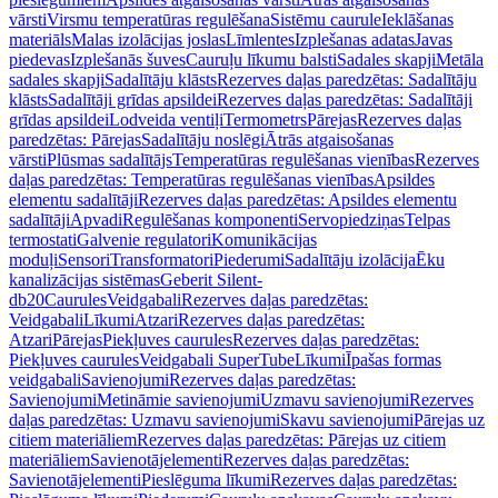
vārsti
Virsmu temperatūras regulēšana
Sistēmu caurule
Ieklāšanas
materiāls
Malas izolācijas joslas
Līmlentes
Izplešanas adatas
Javas
piedevas
Izplešanās šuves
Cauruļu līkumu balsti
Sadales skapji
Metāla
sadales skapji
Sadalītāju klāsts
Rezerves daļas paredzētas: Sadalītāju
klāsts
Sadalītāji grīdas apsildei
Rezerves daļas paredzētas: Sadalītāji
grīdas apsildei
Lodveida ventiļi
Termometrs
Pārejas
Rezerves daļas
paredzētas: Pārejas
Sadalītāju noslēgi
Ātrās atgaisošanas
vārsti
Plūsmas sadalītājs
Temperatūras regulēšanas vienības
Rezerves
daļas paredzētas: Temperatūras regulēšanas vienības
Apsildes
elementu sadalītāji
Rezerves daļas paredzētas: Apsildes elementu
sadalītāji
Apvadi
Regulēšanas komponenti
Servopiedziņas
Telpas
termostati
Galvenie regulatori
Komunikācijas
moduļi
Sensori
Transformatori
Piederumi
Sadalītāju izolācija
Ēku
kanalizācijas sistēmas
Geberit Silent-
db20
Caurules
Veidgabali
Rezerves daļas paredzētas:
Veidgabali
Līkumi
Atzari
Rezerves daļas paredzētas:
Atzari
Pārejas
Piekļuves caurules
Rezerves daļas paredzētas:
Piekļuves caurules
Veidgabali SuperTube
Līkumi
Īpašas formas
veidgabali
Savienojumi
Rezerves daļas paredzētas:
Savienojumi
Metināmie savienojumi
Uzmavu savienojumi
Rezerves
daļas paredzētas: Uzmavu savienojumi
Skavu savienojumi
Pārejas uz
citiem materiāliem
Rezerves daļas paredzētas: Pārejas uz citiem
materiāliem
Savienotājelementi
Rezerves daļas paredzētas:
Savienotājelementi
Pieslēguma līkumi
Rezerves daļas paredzētas: