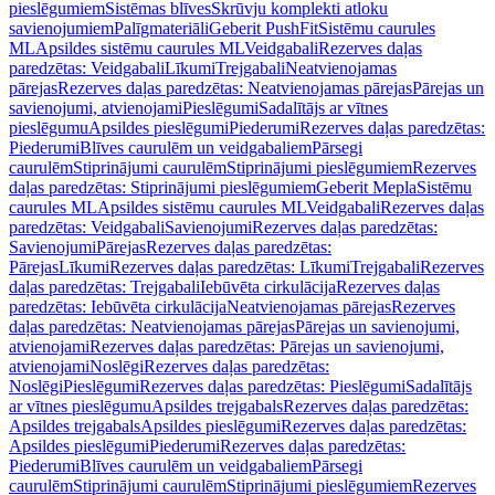
pieslēgumiem
Sistēmas blīves
Skrūvju komplekti atloku
savienojumiem
Palīgmateriāli
Geberit PushFit
Sistēmu caurules
ML
Apsildes sistēmu caurules ML
Veidgabali
Rezerves daļas
paredzētas: Veidgabali
Līkumi
Trejgabali
Neatvienojamas
pārejas
Rezerves daļas paredzētas: Neatvienojamas pārejas
Pārejas un
savienojumi, atvienojami
Pieslēgumi
Sadalītājs ar vītnes
pieslēgumu
Apsildes pieslēgumi
Piederumi
Rezerves daļas paredzētas:
Piederumi
Blīves caurulēm un veidgabaliem
Pārsegi
caurulēm
Stiprinājumi caurulēm
Stiprinājumi pieslēgumiem
Rezerves
daļas paredzētas: Stiprinājumi pieslēgumiem
Geberit Mepla
Sistēmu
caurules ML
Apsildes sistēmu caurules ML
Veidgabali
Rezerves daļas
paredzētas: Veidgabali
Savienojumi
Rezerves daļas paredzētas:
Savienojumi
Pārejas
Rezerves daļas paredzētas:
Pārejas
Līkumi
Rezerves daļas paredzētas: Līkumi
Trejgabali
Rezerves
daļas paredzētas: Trejgabali
Iebūvēta cirkulācija
Rezerves daļas
paredzētas: Iebūvēta cirkulācija
Neatvienojamas pārejas
Rezerves
daļas paredzētas: Neatvienojamas pārejas
Pārejas un savienojumi,
atvienojami
Rezerves daļas paredzētas: Pārejas un savienojumi,
atvienojami
Noslēgi
Rezerves daļas paredzētas:
Noslēgi
Pieslēgumi
Rezerves daļas paredzētas: Pieslēgumi
Sadalītājs
ar vītnes pieslēgumu
Apsildes trejgabals
Rezerves daļas paredzētas:
Apsildes trejgabals
Apsildes pieslēgumi
Rezerves daļas paredzētas:
Apsildes pieslēgumi
Piederumi
Rezerves daļas paredzētas:
Piederumi
Blīves caurulēm un veidgabaliem
Pārsegi
caurulēm
Stiprinājumi caurulēm
Stiprinājumi pieslēgumiem
Rezerves