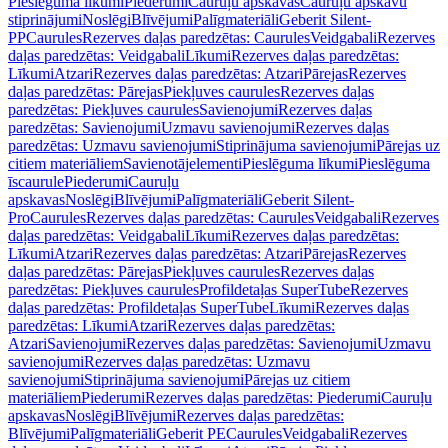
Pieslēguma līkumi
Piederumi
Cauruļu apskavas
Cauruļu apskavu
stiprinājumi
Noslēgi
Blīvējumi
Palīgmateriāli
Geberit Silent-
PP
Caurules
Rezerves daļas paredzētas: Caurules
Veidgabali
Rezerves
daļas paredzētas: Veidgabali
Līkumi
Rezerves daļas paredzētas:
Līkumi
Atzari
Rezerves daļas paredzētas: Atzari
Pārejas
Rezerves
daļas paredzētas: Pārejas
Piekļuves caurules
Rezerves daļas
paredzētas: Piekļuves caurules
Savienojumi
Rezerves daļas
paredzētas: Savienojumi
Uzmavu savienojumi
Rezerves daļas
paredzētas: Uzmavu savienojumi
Stiprinājuma savienojumi
Pārejas uz
citiem materiāliem
Savienotājelementi
Pieslēguma līkumi
Pieslēguma
īscaurule
Piederumi
Cauruļu
apskavas
Noslēgi
Blīvējumi
Palīgmateriāli
Geberit Silent-
Pro
Caurules
Rezerves daļas paredzētas: Caurules
Veidgabali
Rezerves
daļas paredzētas: Veidgabali
Līkumi
Rezerves daļas paredzētas:
Līkumi
Atzari
Rezerves daļas paredzētas: Atzari
Pārejas
Rezerves
daļas paredzētas: Pārejas
Piekļuves caurules
Rezerves daļas
paredzētas: Piekļuves caurules
Profildetaļas SuperTube
Rezerves
daļas paredzētas: Profildetaļas SuperTube
Līkumi
Rezerves daļas
paredzētas: Līkumi
Atzari
Rezerves daļas paredzētas:
Atzari
Savienojumi
Rezerves daļas paredzētas: Savienojumi
Uzmavu
savienojumi
Rezerves daļas paredzētas: Uzmavu
savienojumi
Stiprinājuma savienojumi
Pārejas uz citiem
materiāliem
Piederumi
Rezerves daļas paredzētas: Piederumi
Cauruļu
apskavas
Noslēgi
Blīvējumi
Rezerves daļas paredzētas:
Blīvējumi
Palīgmateriāli
Geberit PE
Caurules
Veidgabali
Rezerves