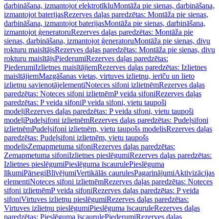
darbināšana, izmantojot elektrotīklu
Montāža pie sienas, darbināšana,
izmantojot baterijas
Rezerves daļas paredzētas: Montāža pie sienas,
darbināšana, izmantojot baterijas
Montāža pie sienas, darbināšana,
izmantojot ģeneratoru
Rezerves daļas paredzētas: Montāža pie
sienas, darbināšana, izmantojot ģeneratoru
Montāža pie sienas, divu
rokturu maisītājs
Rezerves daļas paredzētas: Montāža pie sienas, divu
rokturu maisītājs
Piederumi
Rezerves daļas paredzētas:
Piederumi
Izlietnes maisītājiem
Rezerves daļas paredzētas: Izlietnes
maisītājiem
Mazgāšanas vietas, virtuves izlietņu, ierīču un lieto
izlietņu savienotājelementi
Noteces sifoni izlietnēm
Rezerves daļas
paredzētas: Noteces sifoni izlietnēm
P veida sifoni
Rezerves daļas
paredzētas: P veida sifoni
P veida sifoni, vietu taupoši
modeļi
Rezerves daļas paredzētas: P veida sifoni, vietu taupoši
modeļi
Pudeļsifoni izlietnēm
Rezerves daļas paredzētas: Pudeļsifoni
izlietnēm
Pudeļsifoni izlietnēm, vietu taupošs modelis
Rezerves daļas
paredzētas: Pudeļsifoni izlietnēm, vietu taupošs
modelis
Zemapmetuma sifoni
Rezerves daļas paredzētas:
Zemapmetuma sifoni
Izlietnes pieslēgumi
Rezerves daļas paredzētas:
Izlietnes pieslēgumi
Pieslēguma īscaurule
Pieslēguma
līkumi
Pārsegi
Blīvējumi
Vertikālās caurules
Pagarinājumi
Aktivizācijas
elementi
Noteces sifoni izlietnēm
Rezerves daļas paredzētas: Noteces
sifoni izlietnēm
P veida sifoni
Rezerves daļas paredzētas: P veida
sifoni
Virtuves izlietņu pieslēgumi
Rezerves daļas paredzētas:
Virtuves izlietņu pieslēgumi
Pieslēguma īscaurule
Rezerves daļas
paredzētas: Pieslēguma īscaurule
Piederumi
Rezerves daļas