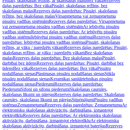
Pisuāri, skalošanas režīms, ar skalošanas malu
Bez vāka
Rezerves
daļas paredzētas: Bez vāka
Pisuāri, skalošanas režīms, bez
skalošanas malas
Rezerves daļas paredzētas: Pisuāri, skalošanas
režīms, bez skalošanas malas
Virsapmetuma vai zemapmetuma
pisuāru vadības sistēmām
Rezerves daļas paredzētas: Virsapmetuma
vai zemapmetuma pisuāru vadības sistēmām
Ar iebūvētu pisuāru
vadības sistēmu
Rezerves daļas paredzētas: Ar iebūvētu pisuāru
vadības sistēmu
Iebūvētai pisuāru vadības sistēmai
Rezerves daļas
paredzētas: Iebūvētai pisuāru vadības sistēmai
Pisuāri, skalošanas
režīms, ar vāku / paredzēts vākam
Rezerves daļas paredzētas: Pisuāri,
skalošanas režīms, ar vāku / paredzēts vākam
Bez skalošanas
malas
Rezerves daļas paredzētas: Bez skalošanas malas
Pisuāri,
darbībai bez ūdens
Rezerves daļas paredzētas: Pisuāri, darbībai bez
ūdens
Bez vāka
Rezerves daļas paredzētas: Bez vāka
Pisuāru
nodalīšanas sienas
Plastmasas pisuāru nodalīšanas sienas
Stikla
pisuāru nodalīšanas sienas
Keramikas sanitārtehnikas pisuāru
nodalīšanas sienas
Piederumi
Rezerves daļas paredzētas:
Piederumi
Sifoni un sifonu piederumi
Skalošanas caurules,
skalošanas līkumi un pārejas
Rezerves daļas paredzētas: Skalošanas
caurules, skalošanas līkumi un pārejas
Stiprinājumi
Pisuāru vadības
sistēmas
Zemapmetuma
Rezerves daļas paredzētas: Zemapmetuma
Ar
elektronisku skalošanas aktivizāciju, darbināšana, izmantojot
elektrotīklu
Rezerves daļas paredzētas: Ar elektronisku skalošanas
aktivizāciju, darbināšana, izmantojot elektrotīklu
Ar elektronisku
skalošanas aktivizāciju, darbināšana, izmantojot baterijas
Rezerves