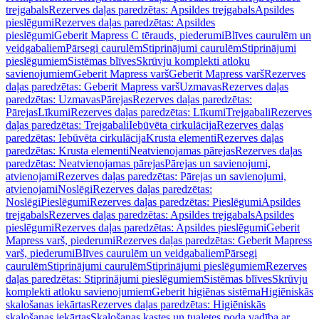
trejgabals
Rezerves daļas paredzētas: Apsildes trejgabals
Apsildes
pieslēgumi
Rezerves daļas paredzētas: Apsildes
pieslēgumi
Geberit Mapress C tērauds, piederumi
Blīves caurulēm un
veidgabaliem
Pārsegi caurulēm
Stiprinājumi caurulēm
Stiprinājumi
pieslēgumiem
Sistēmas blīves
Skrūvju komplekti atloku
savienojumiem
Geberit Mapress varš
Geberit Mapress varš
Rezerves
daļas paredzētas: Geberit Mapress varš
Uzmavas
Rezerves daļas
paredzētas: Uzmavas
Pārejas
Rezerves daļas paredzētas:
Pārejas
Līkumi
Rezerves daļas paredzētas: Līkumi
Trejgabali
Rezerves
daļas paredzētas: Trejgabali
Iebūvēta cirkulācija
Rezerves daļas
paredzētas: Iebūvēta cirkulācija
Krusta elementi
Rezerves daļas
paredzētas: Krusta elementi
Neatvienojamas pārejas
Rezerves daļas
paredzētas: Neatvienojamas pārejas
Pārejas un savienojumi,
atvienojami
Rezerves daļas paredzētas: Pārejas un savienojumi,
atvienojami
Noslēgi
Rezerves daļas paredzētas:
Noslēgi
Pieslēgumi
Rezerves daļas paredzētas: Pieslēgumi
Apsildes
trejgabals
Rezerves daļas paredzētas: Apsildes trejgabals
Apsildes
pieslēgumi
Rezerves daļas paredzētas: Apsildes pieslēgumi
Geberit
Mapress varš, piederumi
Rezerves daļas paredzētas: Geberit Mapress
varš, piederumi
Blīves caurulēm un veidgabaliem
Pārsegi
caurulēm
Stiprinājumi caurulēm
Stiprinājumi pieslēgumiem
Rezerves
daļas paredzētas: Stiprinājumi pieslēgumiem
Sistēmas blīves
Skrūvju
komplekti atloku savienojumiem
Geberit higiēnas sistēma
Higiēniskās
skalošanas iekārtas
Rezerves daļas paredzētas: Higiēniskās
skalošanas iekārtas
Skalošanas kastes un tualetes poda vadība ar