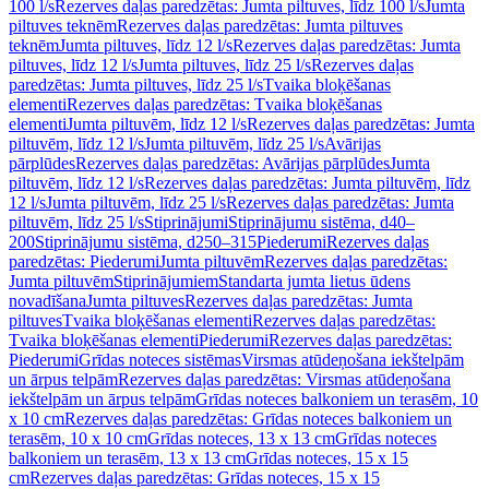
100 l/s
Rezerves daļas paredzētas: Jumta piltuves, līdz 100 l/s
Jumta
piltuves teknēm
Rezerves daļas paredzētas: Jumta piltuves
teknēm
Jumta piltuves, līdz 12 l/s
Rezerves daļas paredzētas: Jumta
piltuves, līdz 12 l/s
Jumta piltuves, līdz 25 l/s
Rezerves daļas
paredzētas: Jumta piltuves, līdz 25 l/s
Tvaika bloķēšanas
elementi
Rezerves daļas paredzētas: Tvaika bloķēšanas
elementi
Jumta piltuvēm, līdz 12 l/s
Rezerves daļas paredzētas: Jumta
piltuvēm, līdz 12 l/s
Jumta piltuvēm, līdz 25 l/s
Avārijas
pārplūdes
Rezerves daļas paredzētas: Avārijas pārplūdes
Jumta
piltuvēm, līdz 12 l/s
Rezerves daļas paredzētas: Jumta piltuvēm, līdz
12 l/s
Jumta piltuvēm, līdz 25 l/s
Rezerves daļas paredzētas: Jumta
piltuvēm, līdz 25 l/s
Stiprinājumi
Stiprinājumu sistēma, d40–
200
Stiprinājumu sistēma, d250–315
Piederumi
Rezerves daļas
paredzētas: Piederumi
Jumta piltuvēm
Rezerves daļas paredzētas:
Jumta piltuvēm
Stiprinājumiem
Standarta jumta lietus ūdens
novadīšana
Jumta piltuves
Rezerves daļas paredzētas: Jumta
piltuves
Tvaika bloķēšanas elementi
Rezerves daļas paredzētas:
Tvaika bloķēšanas elementi
Piederumi
Rezerves daļas paredzētas:
Piederumi
Grīdas noteces sistēmas
Virsmas atūdeņošana iekštelpām
un ārpus telpām
Rezerves daļas paredzētas: Virsmas atūdeņošana
iekštelpām un ārpus telpām
Grīdas noteces balkoniem un terasēm, 10
x 10 cm
Rezerves daļas paredzētas: Grīdas noteces balkoniem un
terasēm, 10 x 10 cm
Grīdas noteces, 13 x 13 cm
Grīdas noteces
balkoniem un terasēm, 13 x 13 cm
Grīdas noteces, 15 x 15
cm
Rezerves daļas paredzētas: Grīdas noteces, 15 x 15