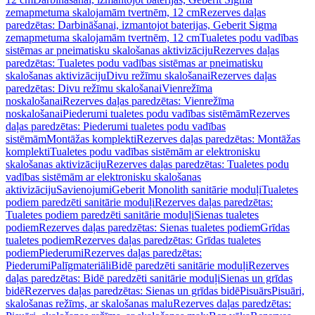
zemapmetuma skalojamām tvertnēm, 12 cm
Rezerves daļas
paredzētas: Darbināšanai, izmantojot baterijas, Geberit Sigma
zemapmetuma skalojamām tvertnēm, 12 cm
Tualetes podu vadības
sistēmas ar pneimatisku skalošanas aktivizāciju
Rezerves daļas
paredzētas: Tualetes podu vadības sistēmas ar pneimatisku
skalošanas aktivizāciju
Divu režīmu skalošanai
Rezerves daļas
paredzētas: Divu režīmu skalošanai
Vienrežīma
noskalošanai
Rezerves daļas paredzētas: Vienrežīma
noskalošanai
Piederumi tualetes podu vadības sistēmām
Rezerves
daļas paredzētas: Piederumi tualetes podu vadības
sistēmām
Montāžas komplekti
Rezerves daļas paredzētas: Montāžas
komplekti
Tualetes podu vadības sistēmām ar elektronisku
skalošanas aktivizāciju
Rezerves daļas paredzētas: Tualetes podu
vadības sistēmām ar elektronisku skalošanas
aktivizāciju
Savienojumi
Geberit Monolith sanitārie moduļi
Tualetes
podiem paredzēti sanitārie moduļi
Rezerves daļas paredzētas:
Tualetes podiem paredzēti sanitārie moduļi
Sienas tualetes
podiem
Rezerves daļas paredzētas: Sienas tualetes podiem
Grīdas
tualetes podiem
Rezerves daļas paredzētas: Grīdas tualetes
podiem
Piederumi
Rezerves daļas paredzētas:
Piederumi
Palīgmateriāli
Bidē paredzēti sanitārie moduļi
Rezerves
daļas paredzētas: Bidē paredzēti sanitārie moduļi
Sienas un grīdas
bidē
Rezerves daļas paredzētas: Sienas un grīdas bidē
Pisuārs
Pisuāri,
skalošanas režīms, ar skalošanas malu
Rezerves daļas paredzētas: