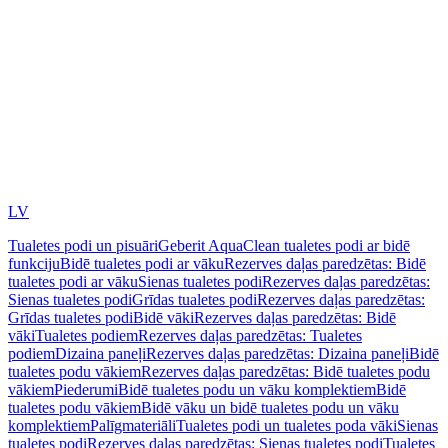
LV
Tualetes podi un pisuāri
Geberit AquaClean tualetes podi ar bidē
funkciju
Bidē tualetes podi ar vāku
Rezerves daļas paredzētas: Bidē
tualetes podi ar vāku
Sienas tualetes podi
Rezerves daļas paredzētas:
Sienas tualetes podi
Grīdas tualetes podi
Rezerves daļas paredzētas:
Grīdas tualetes podi
Bidē vāki
Rezerves daļas paredzētas: Bidē
vāki
Tualetes podiem
Rezerves daļas paredzētas: Tualetes
podiem
Dizaina paneļi
Rezerves daļas paredzētas: Dizaina paneļi
Bidē
tualetes podu vākiem
Rezerves daļas paredzētas: Bidē tualetes podu
vākiem
Piederumi
Bidē tualetes podu un vāku komplektiem
Bidē
tualetes podu vākiem
Bidē vāku un bidē tualetes podu un vāku
komplektiem
Palīgmateriāli
Tualetes podi un tualetes poda vāki
Sienas
tualetes podi
Rezerves daļas paredzētas: Sienas tualetes podi
Tualetes