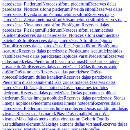
paredzētas: Piederumi
Noteces sifonu piederumi
Rezerves daļas
paredzētas: Noteces sifonu piederumi
P veida sifoni
Rezerves daļas
paredzētas: P veida sifoni
Zemapmetuma sifoni
Rezerves daļas
paredzētas: Zemapmetuma sifoni
Virsapmetuma sifoni
Rezerves daļas
paredzētas: Virsapmetuma sifoni
Pieslēgumi
Rezerves daļas
paredzētas: Pieslēgumi
Piederumi
Noteces sifoni saimniecības
izlietnēm
Rezerves daļas paredzētas: Noteces sifoni saimniecības
izlietnēm
Sifoni
Rezerves daļas paredzētas: Sifoni
Pieslēguma
līkumi
Rezerves daļas paredzētas: Pieslēguma līkumi
Pieslēguma
īscaurule
Rezerves daļas paredzētas: Pieslēguma īscaurule
Izplūdes
vārsti
Rezerves daļas paredzētas: Izplūdes vārsti
Piederumi
Rezerves
daļas paredzētas: Piederumi
Dušas un vannas
Dušas
Grīdas ūdens
novade dušām
Rezerves daļas paredzētas: Grīdas ūdens novade
dušām
Dušas noteces
Rezerves daļas paredzētas: Dušas
noteces
Piederumi dušas kanāliem
Rezerves daļas paredzētas:
Piederumi dušas kanāliem
Dušas grīdas noteces
Rezerves daļas
paredzētas: Dušas grīdas noteces
Dušas pamatnes izplūdes
piederumi
Rezerves daļas paredzētas: Dušas pamatnes izplūdes
piederumi
Sienas līmeņa noplūdes
Rezerves daļas paredzētas: Sienas
līmeņa noplūdes
Piederumi sienas līmeņa notecēm
Rezerves daļas
paredzētas: Piederumi sienas līmeņa notecēm
Dušas paliktņi un dušas
virsmas
Rezerves daļas paredzētas: Dušas paliktņi un dušas
virsmas
Mākslīgā akmens dušas virsmas un Geberit Duofix
uzstādīšanas elementi
Mākslīgā akmens dušas virsmas
Rezerves daļas
paredzētas: Mākslīgā akmens dušas virsmas
Montāžas