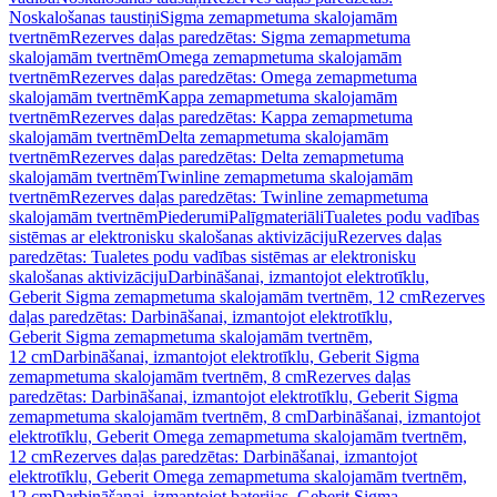
Noskalošanas taustiņi
Sigma zemapmetuma skalojamām
tvertnēm
Rezerves daļas paredzētas: Sigma zemapmetuma
skalojamām tvertnēm
Omega zemapmetuma skalojamām
tvertnēm
Rezerves daļas paredzētas: Omega zemapmetuma
skalojamām tvertnēm
Kappa zemapmetuma skalojamām
tvertnēm
Rezerves daļas paredzētas: Kappa zemapmetuma
skalojamām tvertnēm
Delta zemapmetuma skalojamām
tvertnēm
Rezerves daļas paredzētas: Delta zemapmetuma
skalojamām tvertnēm
Twinline zemapmetuma skalojamām
tvertnēm
Rezerves daļas paredzētas: Twinline zemapmetuma
skalojamām tvertnēm
Piederumi
Palīgmateriāli
Tualetes podu vadības
sistēmas ar elektronisku skalošanas aktivizāciju
Rezerves daļas
paredzētas: Tualetes podu vadības sistēmas ar elektronisku
skalošanas aktivizāciju
Darbināšanai, izmantojot elektrotīklu,
Geberit Sigma zemapmetuma skalojamām tvertnēm, 12 cm
Rezerves
daļas paredzētas: Darbināšanai, izmantojot elektrotīklu,
Geberit Sigma zemapmetuma skalojamām tvertnēm,
12 cm
Darbināšanai, izmantojot elektrotīklu, Geberit Sigma
zemapmetuma skalojamām tvertnēm, 8 cm
Rezerves daļas
paredzētas: Darbināšanai, izmantojot elektrotīklu, Geberit Sigma
zemapmetuma skalojamām tvertnēm, 8 cm
Darbināšanai, izmantojot
elektrotīklu, Geberit Omega zemapmetuma skalojamām tvertnēm,
12 cm
Rezerves daļas paredzētas: Darbināšanai, izmantojot
elektrotīklu, Geberit Omega zemapmetuma skalojamām tvertnēm,
12 cm
Darbināšanai, izmantojot baterijas, Geberit Sigma