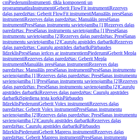
cm
Piederumi
Instrumenti, tīkla komponenti un
programmatūra
Instrumenti
Geberit FlowFit instrumenti
Rezerves
daļas paredzētas: Geberit FlowFit instrumenti
Manuālās presēšanas
instrumenti
Rezerves daļas paredzētas: Manuālās presēšanas
instrumenti
Presēšanas instrumentu savietojamība [1]
Rezerves daļas
paredzētas: Presēšanas instrumentu savietojamība [1]
Presēšanas
instrumentu savietojamība [2]
Rezerves daļas paredzētas: Presēšanas
instrumentu savietojamība [2]
Cauruļu apstrādes darbarīki
Rezerves
daļas paredzētas: Cauruļu apstrādes darbarīki
Pārbaudes
līdzeklis
Presēšanas ierīces ar instrumentiem
Piederumi
Geberit Mepla
instrumenti
Rezerves daļas paredzētas: Geberit Mepla
instrumenti
Manuālās presēšanas instrumenti
Rezerves daļas
paredzētas: Manuālās presēšanas instrumenti
Presēšanas instrumentu
savienojamība [1]
Rezerves daļas paredzētas: Presēšanas instrumentu
savienojamība [1]
Presēšanas instrumentu savienojamība [2]
Rezerves
daļas paredzētas: Presēšanas instrumentu savienojamība [2]
Cauruļu
apstrādes darbarīki
Rezerves daļas paredzētas: Cauruļu apstrādes
darbarīki
Spiediena testa korķis
Pārbaudes
līdzeklis
Piederumi
Geberit Volex instrumenti
Rezerves daļas
paredzētas: Geberit Volex instrumenti
Presēšanas instrumentu
savienojamība [2]
Rezerves daļas paredzētas: Presēšanas instrumentu
savienojamība [2]
Cauruļu apstrādes darbarīki
Rezerves daļas
paredzētas: Cauruļu apstrādes darbarīki
Pārbaudes
līdzeklis
Piederumi
Geberit Mapress instrumenti
Rezerves daļas
paredzētas: Geberit Mapress instrumenti
Presēšanas instrumentu