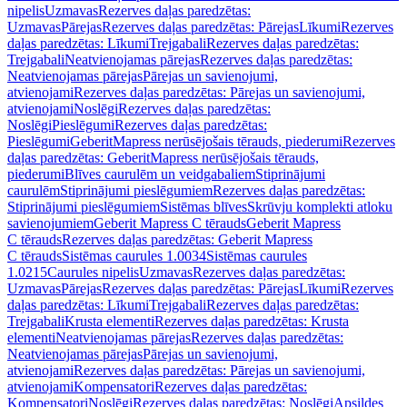
nipelis
Uzmavas
Rezerves daļas paredzētas:
Uzmavas
Pārejas
Rezerves daļas paredzētas: Pārejas
Līkumi
Rezerves
daļas paredzētas: Līkumi
Trejgabali
Rezerves daļas paredzētas:
Trejgabali
Neatvienojamas pārejas
Rezerves daļas paredzētas:
Neatvienojamas pārejas
Pārejas un savienojumi,
atvienojami
Rezerves daļas paredzētas: Pārejas un savienojumi,
atvienojami
Noslēgi
Rezerves daļas paredzētas:
Noslēgi
Pieslēgumi
Rezerves daļas paredzētas:
Pieslēgumi
GeberitMapress nerūsējošais tērauds, piederumi
Rezerves
daļas paredzētas: GeberitMapress nerūsējošais tērauds,
piederumi
Blīves caurulēm un veidgabaliem
Stiprinājumi
caurulēm
Stiprinājumi pieslēgumiem
Rezerves daļas paredzētas:
Stiprinājumi pieslēgumiem
Sistēmas blīves
Skrūvju komplekti atloku
savienojumiem
Geberit Mapress C tērauds
Geberit Mapress
C tērauds
Rezerves daļas paredzētas: Geberit Mapress
C tērauds
Sistēmas caurules 1.0034
Sistēmas caurules
1.0215
Caurules nipelis
Uzmavas
Rezerves daļas paredzētas:
Uzmavas
Pārejas
Rezerves daļas paredzētas: Pārejas
Līkumi
Rezerves
daļas paredzētas: Līkumi
Trejgabali
Rezerves daļas paredzētas:
Trejgabali
Krusta elementi
Rezerves daļas paredzētas: Krusta
elementi
Neatvienojamas pārejas
Rezerves daļas paredzētas:
Neatvienojamas pārejas
Pārejas un savienojumi,
atvienojami
Rezerves daļas paredzētas: Pārejas un savienojumi,
atvienojami
Kompensatori
Rezerves daļas paredzētas:
Kompensatori
Noslēgi
Rezerves daļas paredzētas: Noslēgi
Apsildes