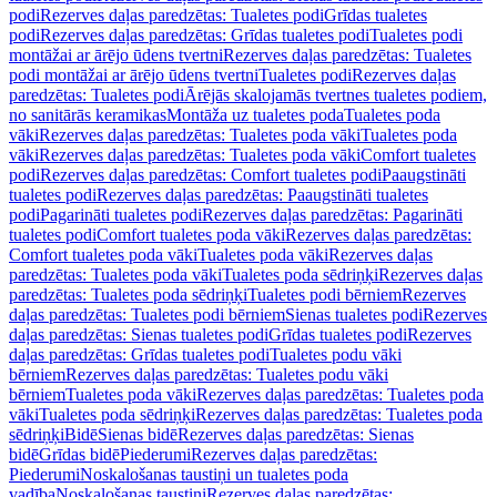
podi
Rezerves daļas paredzētas: Tualetes podi
Grīdas tualetes
podi
Rezerves daļas paredzētas: Grīdas tualetes podi
Tualetes podi
montāžai ar ārējo ūdens tvertni
Rezerves daļas paredzētas: Tualetes
podi montāžai ar ārējo ūdens tvertni
Tualetes podi
Rezerves daļas
paredzētas: Tualetes podi
Ārējās skalojamās tvertnes tualetes podiem,
no sanitārās keramikas
Montāža uz tualetes poda
Tualetes poda
vāki
Rezerves daļas paredzētas: Tualetes poda vāki
Tualetes poda
vāki
Rezerves daļas paredzētas: Tualetes poda vāki
Comfort tualetes
podi
Rezerves daļas paredzētas: Comfort tualetes podi
Paaugstināti
tualetes podi
Rezerves daļas paredzētas: Paaugstināti tualetes
podi
Pagarināti tualetes podi
Rezerves daļas paredzētas: Pagarināti
tualetes podi
Comfort tualetes poda vāki
Rezerves daļas paredzētas:
Comfort tualetes poda vāki
Tualetes poda vāki
Rezerves daļas
paredzētas: Tualetes poda vāki
Tualetes poda sēdriņķi
Rezerves daļas
paredzētas: Tualetes poda sēdriņķi
Tualetes podi bērniem
Rezerves
daļas paredzētas: Tualetes podi bērniem
Sienas tualetes podi
Rezerves
daļas paredzētas: Sienas tualetes podi
Grīdas tualetes podi
Rezerves
daļas paredzētas: Grīdas tualetes podi
Tualetes podu vāki
bērniem
Rezerves daļas paredzētas: Tualetes podu vāki
bērniem
Tualetes poda vāki
Rezerves daļas paredzētas: Tualetes poda
vāki
Tualetes poda sēdriņķi
Rezerves daļas paredzētas: Tualetes poda
sēdriņķi
Bidē
Sienas bidē
Rezerves daļas paredzētas: Sienas
bidē
Grīdas bidē
Piederumi
Rezerves daļas paredzētas:
Piederumi
Noskalošanas taustiņi un tualetes poda
vadība
Noskalošanas taustiņi
Rezerves daļas paredzētas: