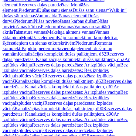
elementi
Rezerves daļas paredzētas: Montāžas
elementi
Piederumi
Dušas sānu sienas
Dušas sānu sienas
“Walk-in”
dušas sānu sienas
Vannu atdalīšanas elementi
Dušas
durvis
Piederumi
Nišas novietošanas kārbas dušām
Nišas
novietošanas kārbas
Piederumi
Vannas
Vannas no sanitārā
akrila
Taisnstūra vannas
Mākslīgā akmens vannas
Vannas
zīdaiņiem
Montāžas elementi
Kāju komplekti un komplekti ar
šķērsstieņiem un sienas enkurskrūvēm
Piederumi
Remonta
komplekti
Papildu piederumi
Savienotājelementi dušām un
vannām
Kanalizācijas komplekti dušas paliktņiem, d52
Rezerves
daļas paredzētas: Kanalizācijas komplekti dušas paliktņiem, d52
Ar
izplūdes vāciņu
Rezerves daļas paredzētas: Ar izplūdes vāciņu
Bez
izplūdes vāciņa
Rezerves daļas paredzētas: Bez izplūdes
vāciņa
Izplūdes vāciņš
Rezerves daļas paredzētas: Izplūdes
vāciņš
Kanalizācijas komplekti dušas paliktņiem, d62
Rezerves daļas
paredzētas: Kanalizācijas komplekti dušas paliktņiem, d62
Ar
izplūdes vāciņu
Rezerves daļas paredzētas: Ar izplūdes vāciņu
Bez
izplūdes vāciņa
Rezerves daļas paredzētas: Bez izplūdes
vāciņa
Izplūdes vāciņš
Rezerves daļas paredzētas: Izplūdes
vāciņš
Kanalizācijas komplekti dušas paliktņiem, d90
Rezerves daļas
paredzētas: Kanalizācijas komplekti dušas paliktņiem, d90
Ar
izplūdes vāciņu
Rezerves daļas paredzētas: Ar izplūdes vāciņu
Bez
izplūdes vāciņa
Rezerves daļas paredzētas: Bez izplūdes
vāciņa
Izplūdes vāciņš
Rezerves daļas paredzētas: Izplūdes
vāciņš
Kanalizācijas komplekti vannām, d52
Rezerves daļas