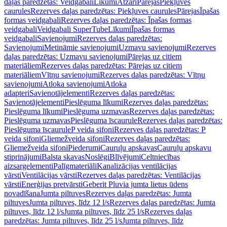
daļas paredzētas: Veidgabali
Līkumi
Atzari
Pārejas
Piekļuves
caurules
Rezerves daļas paredzētas: Piekļuves caurules
Pārejas
Īpašas
formas veidgabali
Rezerves daļas paredzētas: Īpašas formas
veidgabali
Veidgabali SuperTube
Līkumi
Īpašas formas
veidgabali
Savienojumi
Rezerves daļas paredzētas:
Savienojumi
Metināmie savienojumi
Uzmavu savienojumi
Rezerves
daļas paredzētas: Uzmavu savienojumi
Pārejas uz citiem
materiāliem
Rezerves daļas paredzētas: Pārejas uz citiem
materiāliem
Vītņu savienojumi
Rezerves daļas paredzētas: Vītņu
savienojumi
Atloka savienojumi
Atloka
adapteri
Savienotājelementi
Rezerves daļas paredzētas:
Savienotājelementi
Pieslēguma līkumi
Rezerves daļas paredzētas:
Pieslēguma līkumi
Pieslēguma uzmavas
Rezerves daļas paredzētas:
Pieslēguma uzmavas
Pieslēguma īscaurule
Rezerves daļas paredzētas:
Pieslēguma īscaurule
P veida sifoni
Rezerves daļas paredzētas: P
veida sifoni
Gliemežveida sifoni
Rezerves daļas paredzētas:
Gliemežveida sifoni
Piederumi
Cauruļu apskavas
Cauruļu apskavu
stiprinājumi
Balsta skavas
Noslēgi
Blīvējumi
Celtniecības
aizsargelementi
Palīgmateriāli
Kanalizācijas ventilācijas
vārsti
Ventilācijas vārsti
Rezerves daļas paredzētas: Ventilācijas
vārsti
Enerģijas pretvārsti
Geberit Pluvia jumta lietus ūdens
novadīšana
Jumta piltuves
Rezerves daļas paredzētas: Jumta
piltuves
Jumta piltuves, līdz 12 l/s
Rezerves daļas paredzētas: Jumta
piltuves, līdz 12 l/s
Jumta piltuves, līdz 25 l/s
Rezerves daļas
paredzētas: Jumta piltuves, līdz 25 l/s
Jumta piltuves, līdz