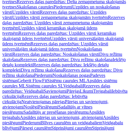
tvertnes
Rezerves daļas paredzētas: Delta zemapmetuma skalojamās
tvertnes
Skalošanas caurules
Piederumi
Uzpildes un noskalošanas
vārsti
Uzpildes vārsti
Rezerves daļas paredzētas: Uzpildes
vārsti
Uzpildes vārsti zemapmetuma skalojamām tvertnēm
Rezerves
daļas paredzētas: Uzpildes vārsti zemapmetuma skalojamām
tvertnēm
Uzpildes vārsti keramikas skalojamā ūdens
tvertnēm
Rezerves daļas paredzētas: Uzpildes vārsti keramikas
skalojamā ūdens tvertnēm
Uzpildes vārsti universālajām skalojamā
ūdens tvertnēm
Rezerves daļas paredzētas: Uzpildes vārsti
universālajām skalojamā ūdens tvertnēm
Noskalošanas
vārsti
Rezerves daļas paredzētas: Noskalošanas vārsti
Divu režīmu
skalošana
Rezerves daļas paredzētas: Divu režīmu skalošana
Iekšējo
detaļu komplekti
Rezerves daļas paredzētas: Iekšējo detaļu
komplekti
Divu režīmu skalošana
Rezerves daļas paredzētas: Divu
režīmu skalošana
Piederumi
Noskalošanas pogas
Padeves
sistēmas
Geberit FlowFit
Sistēmu caurules ML
Apsildes sistēmu
caurules ML
Sistēmu caurules SL
Veidgabali
Rezerves daļas
paredzētas: Veidgabali
Savienojumi
Pārejas
Līkumi
Trejgabali
Iebūvēta
cirkulācija
Rezerves daļas paredzētas: Iebūvēta
cirkulācija
Neatvienojamas pārejas
Pārejas un savienojumi,
atvienojami
Noslēgi
Pieslēgumi
Sadalītājs ar vītnes
pieslēgumu
Sadalītājs ar presēšanas pieslēgumu
Apsildes
trejgabals
Apsildes pārejas un savienojumi, atvienojami
Apsildes
pieslēgumi
Piederumi
Blīves caurulēm un veidgabaliem
Veidgabalu
blīvējumi
Pārsegi caurulēm
Stiprinājumi caurulēm
Stiprinājumi