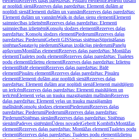
elementi
Rezerves daļas paredzētas: Pisuāru elementi
Elementi dušām
ar noplūdi sienā
Rezerves daļas paredzētas: Elementi dušām ar
noplūdi sienā
Elementi dušām un vannām
Rezerves daļas paredzētas:
Elementi dušām un vannām
Walk-in dušas sienu elementi
Elementi
saimniecības izlietnēm
Rezerves daļas paredzētas: Elementi
saimniecības izlietnēm
Konsoļu slodzes elementi
Rezerves daļas
paredzētas: Konsoļu slodzes elementi
Piederumi
Rezerves daļas
paredzētas: Piederumi
Geberit GIS
Sienas sistēmas
Stiprināšanas
sistēmas
Sagatavju piederumi
Skaņas izolācijas piederumi
Paneļu
apšuvums
Montāžas elementi
Rezerves daļas paredzētas: Montāžas
elementi
Tualetes podu elementi
Rezerves daļas paredzētas: Tualetes
podu elementi
Izlietņu elementi
Rezerves daļas paredzētas: Izlietņu
elementi
Bidē elementi
Rezerves daļas paredzētas: Bidē
elementi
Pisuāru elementi
Rezerves daļas paredzētas: Pisuāru
elementi
Elementi dušām arar noplūdi sienā
Rezerves daļas
paredzētas: Elementi dušām arar noplūdi sienā
Elementi maisītājiem
un ierīcēm
Rezerves daļas paredzētas: Elementi maisītājiem un
ierīcēm
Elementi veļas un trauku mazgājamām mašīnām
Rezerves
daļas paredzētas: Elementi veļas un trauku mazgājamām
mašīnām
Konsoļu slodzes elementi
Piederumi
Rezerves daļas
paredzētas: Piederumi
Piederumi
Rezerves daļas paredzētas:
Piederumi
Sistēmas sienām
Rezerves daļas paredzētas: Sistēmas
sienām
Padeves sistēmām
Ūdens novadei
Geberit Kombifix
Montāžas
elementi
Rezerves daļas paredzētas: Montāžas elementi
Tualetes podu
elementi
Rezerves daļas paredzētas: Tualetes podu elementi
Izlietņu