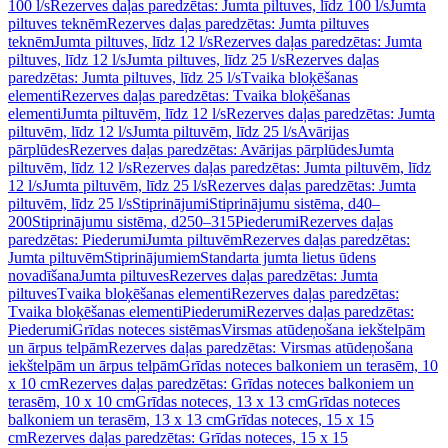
100 l/s
Rezerves daļas paredzētas: Jumta piltuves, līdz 100 l/s
Jumta
piltuves teknēm
Rezerves daļas paredzētas: Jumta piltuves
teknēm
Jumta piltuves, līdz 12 l/s
Rezerves daļas paredzētas: Jumta
piltuves, līdz 12 l/s
Jumta piltuves, līdz 25 l/s
Rezerves daļas
paredzētas: Jumta piltuves, līdz 25 l/s
Tvaika bloķēšanas
elementi
Rezerves daļas paredzētas: Tvaika bloķēšanas
elementi
Jumta piltuvēm, līdz 12 l/s
Rezerves daļas paredzētas: Jumta
piltuvēm, līdz 12 l/s
Jumta piltuvēm, līdz 25 l/s
Avārijas
pārplūdes
Rezerves daļas paredzētas: Avārijas pārplūdes
Jumta
piltuvēm, līdz 12 l/s
Rezerves daļas paredzētas: Jumta piltuvēm, līdz
12 l/s
Jumta piltuvēm, līdz 25 l/s
Rezerves daļas paredzētas: Jumta
piltuvēm, līdz 25 l/s
Stiprinājumi
Stiprinājumu sistēma, d40–
200
Stiprinājumu sistēma, d250–315
Piederumi
Rezerves daļas
paredzētas: Piederumi
Jumta piltuvēm
Rezerves daļas paredzētas:
Jumta piltuvēm
Stiprinājumiem
Standarta jumta lietus ūdens
novadīšana
Jumta piltuves
Rezerves daļas paredzētas: Jumta
piltuves
Tvaika bloķēšanas elementi
Rezerves daļas paredzētas:
Tvaika bloķēšanas elementi
Piederumi
Rezerves daļas paredzētas:
Piederumi
Grīdas noteces sistēmas
Virsmas atūdeņošana iekštelpām
un ārpus telpām
Rezerves daļas paredzētas: Virsmas atūdeņošana
iekštelpām un ārpus telpām
Grīdas noteces balkoniem un terasēm, 10
x 10 cm
Rezerves daļas paredzētas: Grīdas noteces balkoniem un
terasēm, 10 x 10 cm
Grīdas noteces, 13 x 13 cm
Grīdas noteces
balkoniem un terasēm, 13 x 13 cm
Grīdas noteces, 15 x 15
cm
Rezerves daļas paredzētas: Grīdas noteces, 15 x 15