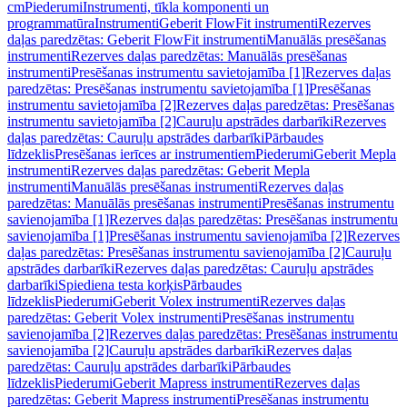
cm
Piederumi
Instrumenti, tīkla komponenti un
programmatūra
Instrumenti
Geberit FlowFit instrumenti
Rezerves
daļas paredzētas: Geberit FlowFit instrumenti
Manuālās presēšanas
instrumenti
Rezerves daļas paredzētas: Manuālās presēšanas
instrumenti
Presēšanas instrumentu savietojamība [1]
Rezerves daļas
paredzētas: Presēšanas instrumentu savietojamība [1]
Presēšanas
instrumentu savietojamība [2]
Rezerves daļas paredzētas: Presēšanas
instrumentu savietojamība [2]
Cauruļu apstrādes darbarīki
Rezerves
daļas paredzētas: Cauruļu apstrādes darbarīki
Pārbaudes
līdzeklis
Presēšanas ierīces ar instrumentiem
Piederumi
Geberit Mepla
instrumenti
Rezerves daļas paredzētas: Geberit Mepla
instrumenti
Manuālās presēšanas instrumenti
Rezerves daļas
paredzētas: Manuālās presēšanas instrumenti
Presēšanas instrumentu
savienojamība [1]
Rezerves daļas paredzētas: Presēšanas instrumentu
savienojamība [1]
Presēšanas instrumentu savienojamība [2]
Rezerves
daļas paredzētas: Presēšanas instrumentu savienojamība [2]
Cauruļu
apstrādes darbarīki
Rezerves daļas paredzētas: Cauruļu apstrādes
darbarīki
Spiediena testa korķis
Pārbaudes
līdzeklis
Piederumi
Geberit Volex instrumenti
Rezerves daļas
paredzētas: Geberit Volex instrumenti
Presēšanas instrumentu
savienojamība [2]
Rezerves daļas paredzētas: Presēšanas instrumentu
savienojamība [2]
Cauruļu apstrādes darbarīki
Rezerves daļas
paredzētas: Cauruļu apstrādes darbarīki
Pārbaudes
līdzeklis
Piederumi
Geberit Mapress instrumenti
Rezerves daļas
paredzētas: Geberit Mapress instrumenti
Presēšanas instrumentu