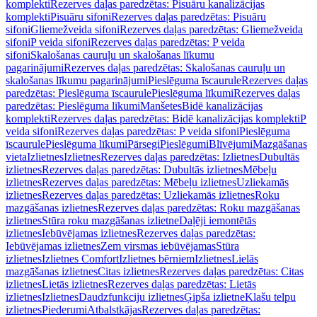
komplekti
Rezerves daļas paredzētas: Pisuāru kanalizācijas
komplekti
Pisuāru sifoni
Rezerves daļas paredzētas: Pisuāru
sifoni
Gliemežveida sifoni
Rezerves daļas paredzētas: Gliemežveida
sifoni
P veida sifoni
Rezerves daļas paredzētas: P veida
sifoni
Skalošanas cauruļu un skalošanas līkumu
pagarinājumi
Rezerves daļas paredzētas: Skalošanas cauruļu un
skalošanas līkumu pagarinājumi
Pieslēguma īscaurule
Rezerves daļas
paredzētas: Pieslēguma īscaurule
Pieslēguma līkumi
Rezerves daļas
paredzētas: Pieslēguma līkumi
Manšetes
Bidē kanalizācijas
komplekti
Rezerves daļas paredzētas: Bidē kanalizācijas komplekti
P
veida sifoni
Rezerves daļas paredzētas: P veida sifoni
Pieslēguma
īscaurule
Pieslēguma līkumi
Pārsegi
Pieslēgumi
Blīvējumi
Mazgāšanas
vieta
Izlietnes
Izlietnes
Rezerves daļas paredzētas: Izlietnes
Dubultās
izlietnes
Rezerves daļas paredzētas: Dubultās izlietnes
Mēbeļu
izlietnes
Rezerves daļas paredzētas: Mēbeļu izlietnes
Uzliekamās
izlietnes
Rezerves daļas paredzētas: Uzliekamās izlietnes
Roku
mazgāšanas izlietnes
Rezerves daļas paredzētas: Roku mazgāšanas
izlietnes
Stūra roku mazgāšanas izlietne
Daļēji iemontētās
izlietnes
Iebūvējamas izlietnes
Rezerves daļas paredzētas:
Iebūvējamas izlietnes
Zem virsmas iebūvējamas
Stūra
izlietnes
Izlietnes Comfort
Izlietnes bērniem
Izlietnes
Lielās
mazgāšanas izlietnes
Citas izlietnes
Rezerves daļas paredzētas: Citas
izlietnes
Lietās izlietnes
Rezerves daļas paredzētas: Lietās
izlietnes
Izlietnes
Daudzfunkciju izlietnes
Ģipša izlietne
Klašu telpu
izlietnes
Piederumi
Atbalstkājas
Rezerves daļas paredzētas: