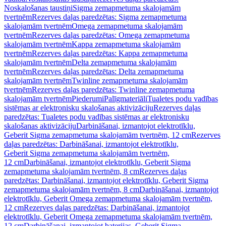
Noskalošanas taustiņi
Sigma zemapmetuma skalojamām
tvertnēm
Rezerves daļas paredzētas: Sigma zemapmetuma
skalojamām tvertnēm
Omega zemapmetuma skalojamām
tvertnēm
Rezerves daļas paredzētas: Omega zemapmetuma
skalojamām tvertnēm
Kappa zemapmetuma skalojamām
tvertnēm
Rezerves daļas paredzētas: Kappa zemapmetuma
skalojamām tvertnēm
Delta zemapmetuma skalojamām
tvertnēm
Rezerves daļas paredzētas: Delta zemapmetuma
skalojamām tvertnēm
Twinline zemapmetuma skalojamām
tvertnēm
Rezerves daļas paredzētas: Twinline zemapmetuma
skalojamām tvertnēm
Piederumi
Palīgmateriāli
Tualetes podu vadības
sistēmas ar elektronisku skalošanas aktivizāciju
Rezerves daļas
paredzētas: Tualetes podu vadības sistēmas ar elektronisku
skalošanas aktivizāciju
Darbināšanai, izmantojot elektrotīklu,
Geberit Sigma zemapmetuma skalojamām tvertnēm, 12 cm
Rezerves
daļas paredzētas: Darbināšanai, izmantojot elektrotīklu,
Geberit Sigma zemapmetuma skalojamām tvertnēm,
12 cm
Darbināšanai, izmantojot elektrotīklu, Geberit Sigma
zemapmetuma skalojamām tvertnēm, 8 cm
Rezerves daļas
paredzētas: Darbināšanai, izmantojot elektrotīklu, Geberit Sigma
zemapmetuma skalojamām tvertnēm, 8 cm
Darbināšanai, izmantojot
elektrotīklu, Geberit Omega zemapmetuma skalojamām tvertnēm,
12 cm
Rezerves daļas paredzētas: Darbināšanai, izmantojot
elektrotīklu, Geberit Omega zemapmetuma skalojamām tvertnēm,
12 cm
Darbināšanai, izmantojot baterijas, Geberit Sigma