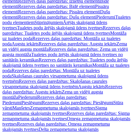
elementi
Rezerves daļas paredzētas: Izlietņu elementi
Bidē
elementi
Rezerves daļas paredzētas: Bidē elementi
Pisuāru
elementi
Rezerves daļas paredzētas: Pisuāru elementi
Dušu
elementi
Rezerves daļas paredzētas: Dušu elementi
Piederumi
Tualetes
podu elementiem
Stiprinājumiem
Ārējās skalojamā ūdens
tvertnes
Tualetes podu ārējās skalojamā ūdens tvertnes
Rezerves daļas
paredzētas: Tualetes podu ārējās skalojamā ūdens tvertnes
Montāža
uz tualetes poda
Rezerves daļas paredzētas: Montāža uz tualetes
poda
Augstu iekārts
Rezerves daļas paredzētas: Augstu iekārts
Zema
un vidēji augsta montāža
Rezerves daļas paredzētas: Zema un vidēji
augsta montāža
Tualetes podu ārējās skalojamā ūdens tvertnes no
sanitārās keramikas
Rezerves daļas paredzētas: Tualetes podu ārējās
skalojamā ūdens tvertnes no sanitārās keramikas
Montāža uz tualetes
poda
Rezerves daļas paredzētas: Montāža uz tualetes
poda
Skalošanas caurules virsapmetuma skalojamā ūdens
tvertnēm
Rezerves daļas paredzētas: Skalošanas caurules
virsapmetuma skalojamā ūdens tvertnēm
Augstu iekārts
Rezerves
daļas paredzētas: Augstu iekārts
Zema un vidēji augsta
montāža
Piederumi
Rezerves daļas paredzētas:
Piederumi
Pieslēgumi
Rezerves daļas paredzētas: Pieslēgumi
Stūra
vārsti
Manšetes
Zemapmetuma skalojamās tvertnes
Sigma
zemapmetuma skalojamās tvertnes
Rezerves daļas paredzētas: Sigma
zemapmetuma skalojamās tvertnes
Omega zemapmetuma skalojamās
tvertnes
Rezerves daļas paredzētas: Omega zemapmetuma
skalojamās tvertnes
Delta zemapmetuma skalojamās