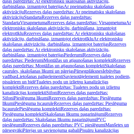
daļas paredzētas: Ar elektronisku skalošanas aktivizāciju,
darbināšana, izmantojot baterijas
Ar pneimatisku skalošanas
aktivizāciju
Rezerves daļas paredzētas: Ar pneimatisku skalošanas
aktivizāciju
Standarta
Rezerves daļas paredzētas:
Standarta
Virsapmetuma
Rezerves daļas paredzētas: Virsapmetuma
Ar
elektronisku skalošanas aktivizāciju, darbināšana, izmantojot
elektrotīklu
Rezerves daļas paredzētas: Ar elektronisku skalošanas
aktivizāciju, darbināšana, izmantojot elektrotīklu
Ar elektronisku
skalošanas aktivizāciju, darbināšana, izmantojot baterijas
Rezerves
daļas paredzētas: Ar elektronisku skalošanas aktivizāciju,
darbināšana, izmantojot baterijas
Piederumi
Rezerves daļas
paredzētas: Piederumi
Montāžas un atjaunošanas komplekti
Rezerves
daļas paredzētas: Montāžas un atjaunošanas komplekti
Skalošanas
caurules, skalošanas līkumi un pārejas
Pārsegplāksnes
Iebūvētas
vadības
Lietošanas palīgelementi
Savienotājelementi tualetes podiem,
pisuāriem un bidē
Tualetes podu un izlietņu kanalizācijas
komplekti
Rezerves daļas paredzētas: Tualetes podu un izlietņu
kanalizācijas komplekti
Sifoni
Rezerves daļas paredzētas:
Sifoni
Pieslēguma līkumi
Rezerves daļas paredzētas: Pieslēguma
līkumi
Pieslēguma īscaurule
Rezerves daļas paredzētas: Pieslēguma
īscaurule
Pieslēguma komplekti
Rezerves daļas paredzētas:
Pieslēguma komplekti
Skalošanas līkumu pagarinājumi
Rezerves
daļas paredzētas: Skalošanas līkumu pagarinājumi
PVC
pieslēgumi
Rezerves daļas paredzētas: PVC pieslēgumi
Manšetes un
pārsegvāki
Pārejas un savienojuma gabali
Pisuāru kanalizācijas