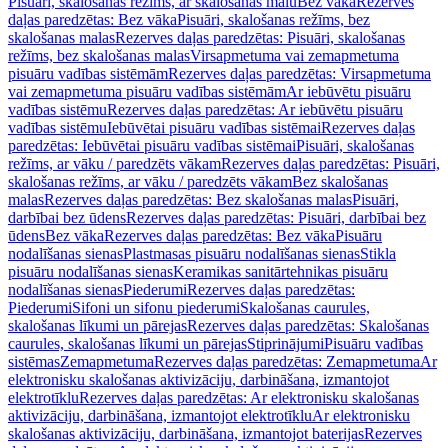
Pisuāri, skalošanas režīms, ar skalošanas malu
Bez vāka
Rezerves
daļas paredzētas: Bez vāka
Pisuāri, skalošanas režīms, bez
skalošanas malas
Rezerves daļas paredzētas: Pisuāri, skalošanas
režīms, bez skalošanas malas
Virsapmetuma vai zemapmetuma
pisuāru vadības sistēmām
Rezerves daļas paredzētas: Virsapmetuma
vai zemapmetuma pisuāru vadības sistēmām
Ar iebūvētu pisuāru
vadības sistēmu
Rezerves daļas paredzētas: Ar iebūvētu pisuāru
vadības sistēmu
Iebūvētai pisuāru vadības sistēmai
Rezerves daļas
paredzētas: Iebūvētai pisuāru vadības sistēmai
Pisuāri, skalošanas
režīms, ar vāku / paredzēts vākam
Rezerves daļas paredzētas: Pisuāri,
skalošanas režīms, ar vāku / paredzēts vākam
Bez skalošanas
malas
Rezerves daļas paredzētas: Bez skalošanas malas
Pisuāri,
darbībai bez ūdens
Rezerves daļas paredzētas: Pisuāri, darbībai bez
ūdens
Bez vāka
Rezerves daļas paredzētas: Bez vāka
Pisuāru
nodalīšanas sienas
Plastmasas pisuāru nodalīšanas sienas
Stikla
pisuāru nodalīšanas sienas
Keramikas sanitārtehnikas pisuāru
nodalīšanas sienas
Piederumi
Rezerves daļas paredzētas:
Piederumi
Sifoni un sifonu piederumi
Skalošanas caurules,
skalošanas līkumi un pārejas
Rezerves daļas paredzētas: Skalošanas
caurules, skalošanas līkumi un pārejas
Stiprinājumi
Pisuāru vadības
sistēmas
Zemapmetuma
Rezerves daļas paredzētas: Zemapmetuma
Ar
elektronisku skalošanas aktivizāciju, darbināšana, izmantojot
elektrotīklu
Rezerves daļas paredzētas: Ar elektronisku skalošanas
aktivizāciju, darbināšana, izmantojot elektrotīklu
Ar elektronisku
skalošanas aktivizāciju, darbināšana, izmantojot baterijas
Rezerves