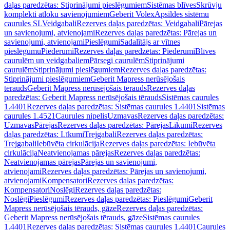
daļas paredzētas: Stiprinājumi pieslēgumiem
Sistēmas blīves
Skrūvju
komplekti atloku savienojumiem
Geberit Volex
Apsildes sistēmu
caurules SL
Veidgabali
Rezerves daļas paredzētas: Veidgabali
Pārejas
un savienojumi, atvienojami
Rezerves daļas paredzētas: Pārejas un
savienojumi, atvienojami
Pieslēgumi
Sadalītājs ar vītnes
pieslēgumu
Piederumi
Rezerves daļas paredzētas: Piederumi
Blīves
caurulēm un veidgabaliem
Pārsegi caurulēm
Stiprinājumi
caurulēm
Stiprinājumi pieslēgumiem
Rezerves daļas paredzētas:
Stiprinājumi pieslēgumiem
Geberit Mapress nerūsējošais
tērauds
Geberit Mapress nerūsējošais tērauds
Rezerves daļas
paredzētas: Geberit Mapress nerūsējošais tērauds
Sistēmas caurules
1.4401
Rezerves daļas paredzētas: Sistēmas caurules 1.4401
Sistēmas
caurules 1.4521
Caurules nipelis
Uzmavas
Rezerves daļas paredzētas:
Uzmavas
Pārejas
Rezerves daļas paredzētas: Pārejas
Līkumi
Rezerves
daļas paredzētas: Līkumi
Trejgabali
Rezerves daļas paredzētas:
Trejgabali
Iebūvēta cirkulācija
Rezerves daļas paredzētas: Iebūvēta
cirkulācija
Neatvienojamas pārejas
Rezerves daļas paredzētas:
Neatvienojamas pārejas
Pārejas un savienojumi,
atvienojami
Rezerves daļas paredzētas: Pārejas un savienojumi,
atvienojami
Kompensatori
Rezerves daļas paredzētas:
Kompensatori
Noslēgi
Rezerves daļas paredzētas:
Noslēgi
Pieslēgumi
Rezerves daļas paredzētas: Pieslēgumi
Geberit
Mapress nerūsējošais tērauds, gāze
Rezerves daļas paredzētas:
Geberit Mapress nerūsējošais tērauds, gāze
Sistēmas caurules
1.4401
Rezerves daļas paredzētas: Sistēmas caurules 1.4401
Caurules