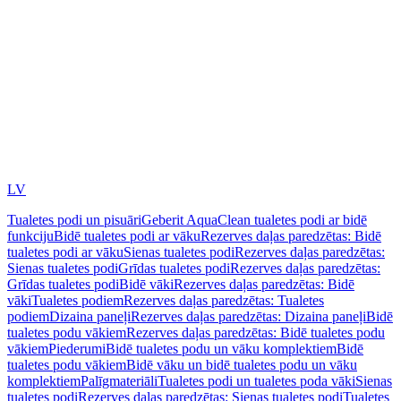
LV
Tualetes podi un pisuāri
Geberit AquaClean tualetes podi ar bidē
funkciju
Bidē tualetes podi ar vāku
Rezerves daļas paredzētas: Bidē
tualetes podi ar vāku
Sienas tualetes podi
Rezerves daļas paredzētas:
Sienas tualetes podi
Grīdas tualetes podi
Rezerves daļas paredzētas:
Grīdas tualetes podi
Bidē vāki
Rezerves daļas paredzētas: Bidē
vāki
Tualetes podiem
Rezerves daļas paredzētas: Tualetes
podiem
Dizaina paneļi
Rezerves daļas paredzētas: Dizaina paneļi
Bidē
tualetes podu vākiem
Rezerves daļas paredzētas: Bidē tualetes podu
vākiem
Piederumi
Bidē tualetes podu un vāku komplektiem
Bidē
tualetes podu vākiem
Bidē vāku un bidē tualetes podu un vāku
komplektiem
Palīgmateriāli
Tualetes podi un tualetes poda vāki
Sienas
tualetes podi
Rezerves daļas paredzētas: Sienas tualetes podi
Tualetes