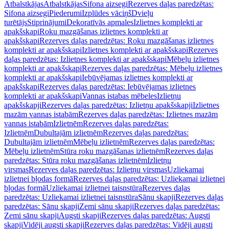
Atbalstkājas
Atbalstkājas
Sifona aizsegi
Rezerves daļas paredzētas:
Sifona aizsegi
Piederumi
Izplūdes vāciņš
Dvieļu
turētājs
Stiprinājumi
Dekoratīvās apmales
Izlietnes komplekti ar
apakšskapi
Roku mazgāšanas izlietnes komplekti ar
apakšskapi
Rezerves daļas paredzētas: Roku mazgāšanas izlietnes
komplekti ar apakšskapi
Izlietnes komplekti ar apakšskapi
Rezerves
daļas paredzētas: Izlietnes komplekti ar apakšskapi
Mēbeļu izlietnes
komplekti ar apakšskapi
Rezerves daļas paredzētas: Mēbeļu izlietnes
komplekti ar apakšskapi
Iebūvējamas izlietnes komplekti ar
apakšskapi
Rezerves daļas paredzētas: Iebūvējamas izlietnes
komplekti ar apakšskapi
Vannas istabas mēbeles
Izlietņu
apakšskapji
Rezerves daļas paredzētas: Izlietņu apakšskapji
Izlietnes
mazām vannas istabām
Rezerves daļas paredzētas: Izlietnes mazām
vannas istabām
Izlietnēm
Rezerves daļas paredzētas:
Izlietnēm
Dubultajām izlietnēm
Rezerves daļas paredzētas:
Dubultajām izlietnēm
Mēbeļu izlietnēm
Rezerves daļas paredzētas:
Mēbeļu izlietnēm
Stūra roku mazgāšanas izlietnēm
Rezerves daļas
paredzētas: Stūra roku mazgāšanas izlietnēm
Izlietņu
virsmas
Rezerves daļas paredzētas: Izlietņu virsmas
Uzliekamai
izlietnei bļodas formā
Rezerves daļas paredzētas: Uzliekamai izlietnei
bļodas formā
Uzliekamai izlietnei taisnstūra
Rezerves daļas
paredzētas: Uzliekamai izlietnei taisnstūra
Sānu skapji
Rezerves daļas
paredzētas: Sānu skapji
Zemi sānu skapji
Rezerves daļas paredzētas:
Zemi sānu skapji
Augsti skapji
Rezerves daļas paredzētas: Augsti
skapji
Vidēji augsti skapji
Rezerves daļas paredzētas: Vidēji augsti