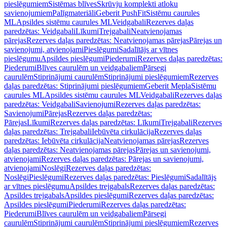
pieslēgumiem
Sistēmas blīves
Skrūvju komplekti atloku
savienojumiem
Palīgmateriāli
Geberit PushFit
Sistēmu caurules
ML
Apsildes sistēmu caurules ML
Veidgabali
Rezerves daļas
paredzētas: Veidgabali
Līkumi
Trejgabali
Neatvienojamas
pārejas
Rezerves daļas paredzētas: Neatvienojamas pārejas
Pārejas un
savienojumi, atvienojami
Pieslēgumi
Sadalītājs ar vītnes
pieslēgumu
Apsildes pieslēgumi
Piederumi
Rezerves daļas paredzētas:
Piederumi
Blīves caurulēm un veidgabaliem
Pārsegi
caurulēm
Stiprinājumi caurulēm
Stiprinājumi pieslēgumiem
Rezerves
daļas paredzētas: Stiprinājumi pieslēgumiem
Geberit Mepla
Sistēmu
caurules ML
Apsildes sistēmu caurules ML
Veidgabali
Rezerves daļas
paredzētas: Veidgabali
Savienojumi
Rezerves daļas paredzētas:
Savienojumi
Pārejas
Rezerves daļas paredzētas:
Pārejas
Līkumi
Rezerves daļas paredzētas: Līkumi
Trejgabali
Rezerves
daļas paredzētas: Trejgabali
Iebūvēta cirkulācija
Rezerves daļas
paredzētas: Iebūvēta cirkulācija
Neatvienojamas pārejas
Rezerves
daļas paredzētas: Neatvienojamas pārejas
Pārejas un savienojumi,
atvienojami
Rezerves daļas paredzētas: Pārejas un savienojumi,
atvienojami
Noslēgi
Rezerves daļas paredzētas:
Noslēgi
Pieslēgumi
Rezerves daļas paredzētas: Pieslēgumi
Sadalītājs
ar vītnes pieslēgumu
Apsildes trejgabals
Rezerves daļas paredzētas:
Apsildes trejgabals
Apsildes pieslēgumi
Rezerves daļas paredzētas:
Apsildes pieslēgumi
Piederumi
Rezerves daļas paredzētas:
Piederumi
Blīves caurulēm un veidgabaliem
Pārsegi
caurulēm
Stiprinājumi caurulēm
Stiprinājumi pieslēgumiem
Rezerves