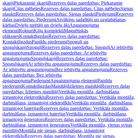
skapji
Piekaramie skapji
Rezerves daļas paredzētas: Piekaramie
skapji
Citas mēbeles
Rezerves daļas paredzētas: Citas mēbeles
Sienas
plaukti
Rezerves daļas paredzētas: Sienas plaukti
Piederumi
Rezerves
daļas paredzētas: Piederumi
Atvilktņu sadalītāji un uzglabāšanas
kārbas
Dvieļu turētāji un dvieļu āķi
Apgaismojuma
elementi
Rokturi
Kāju komplekti
Magnētiskās
plāksnes
Kontaktligzdas
Rezerves daļas paredzētas:
Kontaktligzdas
Papildu piederumi
Spoguļi un
spoguļskapji
Spoguļi
Rezerves daļas paredzētas: Spoguļi
Ar iebūvētu
apgaismojumu
Rezerves daļas paredzētas: Ar iebūvētu
apgaismojumu
Spoguļskapji
Rezerves daļas paredzētas:
Spoguļskapji
Ar iebūvētu apgaismojumu
Rezerves daļas paredzētas:
Ar iebūvētu apgaismojumu
Bez iebūvēta apgaismojuma
Rezerves
daļas paredzētas: Bez iebūvēta
apgaismojuma
Piederumi
Apgaismojuma elementi
Papildu
piederumi
Kontaktligzdas
Maisītāji
Izlietnes maisītāji
Rezerves daļas
paredzētas: Izlietnes maisītāji
Vertikāla montāža, darbināšana,
izmantojot elektrotīklu
Rezerves daļas paredzētas: Vertikāla montāža,
darbināšana, izmantojot elektrotīklu
Vertikāla montāža, darbināšana,
izmantojot baterijas
Rezerves daļas paredzētas: Vertikāla montāža,
darbināšana, izmantojot baterijas
Vertikāla montāža, darbināšana,
izmantojot ģeneratoru
Rezerves daļas paredzētas: Vertikāla montāža,
darbināšana, izmantojot ģeneratoru
Vertikāla montāža, vienas sviras
maisītājs
Montāža pie sienas, darbināšana, izmantojot
elektrotīklu
Rezerves daļas paredzētas: Montāža pie sienas,