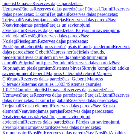
nipelis
Uzmavas
Rezerves daļas paredzētas:
Uzmavas
Pārejas
Rezerves daļas paredzētas: Pārejas
Līkumi
Rezerves
daļas paredzētas: Līkumi
Trejgabali
Rezerves daļas paredzētas:
Trejgabali
Neatvienojamas pārejas
Rezerves daļas paredzētas:
Neatvienojamas pārejas
Pārejas un savienojumi,
atvienojami
Rezerves daļas paredzētas: Pārejas un savienojumi,
atvienojami
Noslēgi
Rezerves daļas paredzētas:
Noslēgi
Pieslēgumi
Rezerves daļas paredzētas:
Pieslēgumi
GeberitMapress nerūsējošais tērauds, piederumi
Rezerves
daļas paredzētas: GeberitMapress nerūsējošais tērauds,
piederumi
Blīves caurulēm un veidgabaliem
Stiprinājumi
caurulēm
Stiprinājumi pieslēgumiem
Rezerves daļas paredzētas:
Stiprinājumi pieslēgumiem
Sistēmas blīves
Skrūvju komplekti atloku
savienojumiem
Geberit Mapress C tērauds
Geberit Mapress
C tērauds
Rezerves daļas paredzētas: Geberit Mapress
C tērauds
Sistēmas caurules 1.0034
Sistēmas caurules
1.0215
Caurules nipelis
Uzmavas
Rezerves daļas paredzētas:
Uzmavas
Pārejas
Rezerves daļas paredzētas: Pārejas
Līkumi
Rezerves
daļas paredzētas: Līkumi
Trejgabali
Rezerves daļas paredzētas:
Trejgabali
Krusta elementi
Rezerves daļas paredzētas: Krusta
elementi
Neatvienojamas pārejas
Rezerves daļas paredzētas:
Neatvienojamas pārejas
Pārejas un savienojumi,
atvienojami
Rezerves daļas paredzētas: Pārejas un savienojumi,
atvienojami
Kompensatori
Rezerves daļas paredzētas:
Kompensatori
Noslēgi
Rezerves daļas paredzētas: Noslēgi
Apsildes