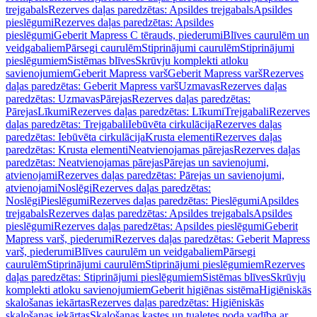
trejgabals
Rezerves daļas paredzētas: Apsildes trejgabals
Apsildes
pieslēgumi
Rezerves daļas paredzētas: Apsildes
pieslēgumi
Geberit Mapress C tērauds, piederumi
Blīves caurulēm un
veidgabaliem
Pārsegi caurulēm
Stiprinājumi caurulēm
Stiprinājumi
pieslēgumiem
Sistēmas blīves
Skrūvju komplekti atloku
savienojumiem
Geberit Mapress varš
Geberit Mapress varš
Rezerves
daļas paredzētas: Geberit Mapress varš
Uzmavas
Rezerves daļas
paredzētas: Uzmavas
Pārejas
Rezerves daļas paredzētas:
Pārejas
Līkumi
Rezerves daļas paredzētas: Līkumi
Trejgabali
Rezerves
daļas paredzētas: Trejgabali
Iebūvēta cirkulācija
Rezerves daļas
paredzētas: Iebūvēta cirkulācija
Krusta elementi
Rezerves daļas
paredzētas: Krusta elementi
Neatvienojamas pārejas
Rezerves daļas
paredzētas: Neatvienojamas pārejas
Pārejas un savienojumi,
atvienojami
Rezerves daļas paredzētas: Pārejas un savienojumi,
atvienojami
Noslēgi
Rezerves daļas paredzētas:
Noslēgi
Pieslēgumi
Rezerves daļas paredzētas: Pieslēgumi
Apsildes
trejgabals
Rezerves daļas paredzētas: Apsildes trejgabals
Apsildes
pieslēgumi
Rezerves daļas paredzētas: Apsildes pieslēgumi
Geberit
Mapress varš, piederumi
Rezerves daļas paredzētas: Geberit Mapress
varš, piederumi
Blīves caurulēm un veidgabaliem
Pārsegi
caurulēm
Stiprinājumi caurulēm
Stiprinājumi pieslēgumiem
Rezerves
daļas paredzētas: Stiprinājumi pieslēgumiem
Sistēmas blīves
Skrūvju
komplekti atloku savienojumiem
Geberit higiēnas sistēma
Higiēniskās
skalošanas iekārtas
Rezerves daļas paredzētas: Higiēniskās
skalošanas iekārtas
Skalošanas kastes un tualetes poda vadība ar