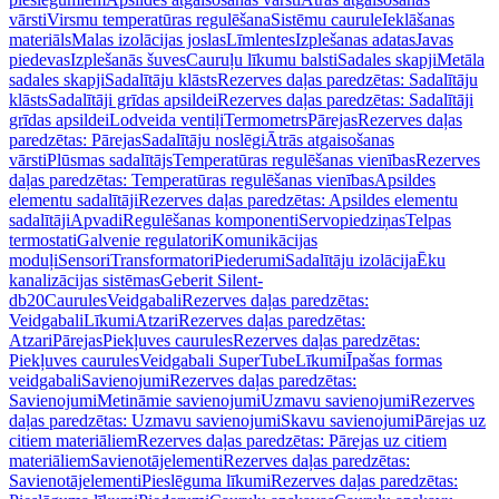
vārsti
Virsmu temperatūras regulēšana
Sistēmu caurule
Ieklāšanas
materiāls
Malas izolācijas joslas
Līmlentes
Izplešanas adatas
Javas
piedevas
Izplešanās šuves
Cauruļu līkumu balsti
Sadales skapji
Metāla
sadales skapji
Sadalītāju klāsts
Rezerves daļas paredzētas: Sadalītāju
klāsts
Sadalītāji grīdas apsildei
Rezerves daļas paredzētas: Sadalītāji
grīdas apsildei
Lodveida ventiļi
Termometrs
Pārejas
Rezerves daļas
paredzētas: Pārejas
Sadalītāju noslēgi
Ātrās atgaisošanas
vārsti
Plūsmas sadalītājs
Temperatūras regulēšanas vienības
Rezerves
daļas paredzētas: Temperatūras regulēšanas vienības
Apsildes
elementu sadalītāji
Rezerves daļas paredzētas: Apsildes elementu
sadalītāji
Apvadi
Regulēšanas komponenti
Servopiedziņas
Telpas
termostati
Galvenie regulatori
Komunikācijas
moduļi
Sensori
Transformatori
Piederumi
Sadalītāju izolācija
Ēku
kanalizācijas sistēmas
Geberit Silent-
db20
Caurules
Veidgabali
Rezerves daļas paredzētas:
Veidgabali
Līkumi
Atzari
Rezerves daļas paredzētas:
Atzari
Pārejas
Piekļuves caurules
Rezerves daļas paredzētas:
Piekļuves caurules
Veidgabali SuperTube
Līkumi
Īpašas formas
veidgabali
Savienojumi
Rezerves daļas paredzētas:
Savienojumi
Metināmie savienojumi
Uzmavu savienojumi
Rezerves
daļas paredzētas: Uzmavu savienojumi
Skavu savienojumi
Pārejas uz
citiem materiāliem
Rezerves daļas paredzētas: Pārejas uz citiem
materiāliem
Savienotājelementi
Rezerves daļas paredzētas:
Savienotājelementi
Pieslēguma līkumi
Rezerves daļas paredzētas: