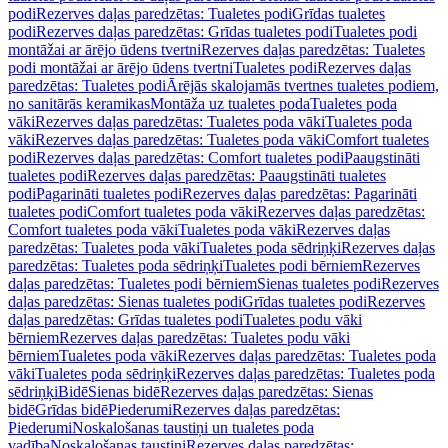
podi
Rezerves daļas paredzētas: Tualetes podi
Grīdas tualetes
podi
Rezerves daļas paredzētas: Grīdas tualetes podi
Tualetes podi
montāžai ar ārējo ūdens tvertni
Rezerves daļas paredzētas: Tualetes
podi montāžai ar ārējo ūdens tvertni
Tualetes podi
Rezerves daļas
paredzētas: Tualetes podi
Ārējās skalojamās tvertnes tualetes podiem,
no sanitārās keramikas
Montāža uz tualetes poda
Tualetes poda
vāki
Rezerves daļas paredzētas: Tualetes poda vāki
Tualetes poda
vāki
Rezerves daļas paredzētas: Tualetes poda vāki
Comfort tualetes
podi
Rezerves daļas paredzētas: Comfort tualetes podi
Paaugstināti
tualetes podi
Rezerves daļas paredzētas: Paaugstināti tualetes
podi
Pagarināti tualetes podi
Rezerves daļas paredzētas: Pagarināti
tualetes podi
Comfort tualetes poda vāki
Rezerves daļas paredzētas:
Comfort tualetes poda vāki
Tualetes poda vāki
Rezerves daļas
paredzētas: Tualetes poda vāki
Tualetes poda sēdriņķi
Rezerves daļas
paredzētas: Tualetes poda sēdriņķi
Tualetes podi bērniem
Rezerves
daļas paredzētas: Tualetes podi bērniem
Sienas tualetes podi
Rezerves
daļas paredzētas: Sienas tualetes podi
Grīdas tualetes podi
Rezerves
daļas paredzētas: Grīdas tualetes podi
Tualetes podu vāki
bērniem
Rezerves daļas paredzētas: Tualetes podu vāki
bērniem
Tualetes poda vāki
Rezerves daļas paredzētas: Tualetes poda
vāki
Tualetes poda sēdriņķi
Rezerves daļas paredzētas: Tualetes poda
sēdriņķi
Bidē
Sienas bidē
Rezerves daļas paredzētas: Sienas
bidē
Grīdas bidē
Piederumi
Rezerves daļas paredzētas:
Piederumi
Noskalošanas taustiņi un tualetes poda
vadība
Noskalošanas taustiņi
Rezerves daļas paredzētas: