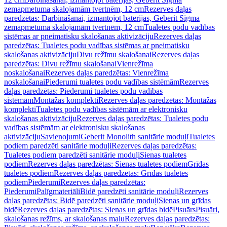
zemapmetuma skalojamām tvertnēm, 12 cm
Rezerves daļas
paredzētas: Darbināšanai, izmantojot baterijas, Geberit Sigma
zemapmetuma skalojamām tvertnēm, 12 cm
Tualetes podu vadības
sistēmas ar pneimatisku skalošanas aktivizāciju
Rezerves daļas
paredzētas: Tualetes podu vadības sistēmas ar pneimatisku
skalošanas aktivizāciju
Divu režīmu skalošanai
Rezerves daļas
paredzētas: Divu režīmu skalošanai
Vienrežīma
noskalošanai
Rezerves daļas paredzētas: Vienrežīma
noskalošanai
Piederumi tualetes podu vadības sistēmām
Rezerves
daļas paredzētas: Piederumi tualetes podu vadības
sistēmām
Montāžas komplekti
Rezerves daļas paredzētas: Montāžas
komplekti
Tualetes podu vadības sistēmām ar elektronisku
skalošanas aktivizāciju
Rezerves daļas paredzētas: Tualetes podu
vadības sistēmām ar elektronisku skalošanas
aktivizāciju
Savienojumi
Geberit Monolith sanitārie moduļi
Tualetes
podiem paredzēti sanitārie moduļi
Rezerves daļas paredzētas:
Tualetes podiem paredzēti sanitārie moduļi
Sienas tualetes
podiem
Rezerves daļas paredzētas: Sienas tualetes podiem
Grīdas
tualetes podiem
Rezerves daļas paredzētas: Grīdas tualetes
podiem
Piederumi
Rezerves daļas paredzētas:
Piederumi
Palīgmateriāli
Bidē paredzēti sanitārie moduļi
Rezerves
daļas paredzētas: Bidē paredzēti sanitārie moduļi
Sienas un grīdas
bidē
Rezerves daļas paredzētas: Sienas un grīdas bidē
Pisuārs
Pisuāri,
skalošanas režīms, ar skalošanas malu
Rezerves daļas paredzētas: