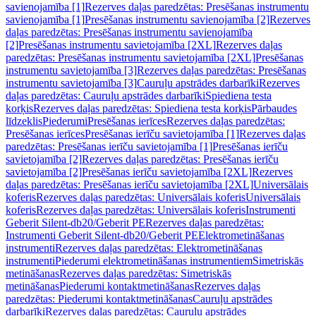
savienojamība [1]
Rezerves daļas paredzētas: Presēšanas instrumentu
savienojamība [1]
Presēšanas instrumentu savienojamība [2]
Rezerves
daļas paredzētas: Presēšanas instrumentu savienojamība
[2]
Presēšanas instrumentu savietojamība [2XL]
Rezerves daļas
paredzētas: Presēšanas instrumentu savietojamība [2XL]
Presēšanas
instrumentu savietojamība [3]
Rezerves daļas paredzētas: Presēšanas
instrumentu savietojamība [3]
Cauruļu apstrādes darbarīki
Rezerves
daļas paredzētas: Cauruļu apstrādes darbarīki
Spiediena testa
korķis
Rezerves daļas paredzētas: Spiediena testa korķis
Pārbaudes
līdzeklis
Piederumi
Presēšanas ierīces
Rezerves daļas paredzētas:
Presēšanas ierīces
Presēšanas ierīču savietojamība [1]
Rezerves daļas
paredzētas: Presēšanas ierīču savietojamība [1]
Presēšanas ierīču
savietojamība [2]
Rezerves daļas paredzētas: Presēšanas ierīču
savietojamība [2]
Presēšanas ierīču savietojamība [2XL]
Rezerves
daļas paredzētas: Presēšanas ierīču savietojamība [2XL]
Universālais
koferis
Rezerves daļas paredzētas: Universālais koferis
Universālais
koferis
Rezerves daļas paredzētas: Universālais koferis
Instrumenti
Geberit Silent-db20/Geberit PE
Rezerves daļas paredzētas:
Instrumenti Geberit Silent-db20/Geberit PE
Elektrometināšanas
instrumenti
Rezerves daļas paredzētas: Elektrometināšanas
instrumenti
Piederumi elektrometināšanas instrumentiem
Simetriskās
metināšanas
Rezerves daļas paredzētas: Simetriskās
metināšanas
Piederumi kontaktmetināšanas
Rezerves daļas
paredzētas: Piederumi kontaktmetināšanas
Cauruļu apstrādes
darbarīki
Rezerves daļas paredzētas: Cauruļu apstrādes