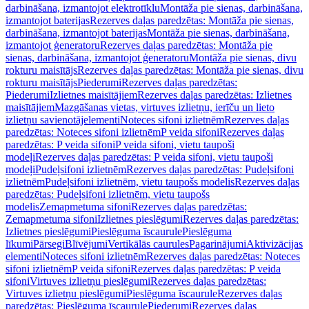
darbināšana, izmantojot elektrotīklu
Montāža pie sienas, darbināšana,
izmantojot baterijas
Rezerves daļas paredzētas: Montāža pie sienas,
darbināšana, izmantojot baterijas
Montāža pie sienas, darbināšana,
izmantojot ģeneratoru
Rezerves daļas paredzētas: Montāža pie
sienas, darbināšana, izmantojot ģeneratoru
Montāža pie sienas, divu
rokturu maisītājs
Rezerves daļas paredzētas: Montāža pie sienas, divu
rokturu maisītājs
Piederumi
Rezerves daļas paredzētas:
Piederumi
Izlietnes maisītājiem
Rezerves daļas paredzētas: Izlietnes
maisītājiem
Mazgāšanas vietas, virtuves izlietņu, ierīču un lieto
izlietņu savienotājelementi
Noteces sifoni izlietnēm
Rezerves daļas
paredzētas: Noteces sifoni izlietnēm
P veida sifoni
Rezerves daļas
paredzētas: P veida sifoni
P veida sifoni, vietu taupoši
modeļi
Rezerves daļas paredzētas: P veida sifoni, vietu taupoši
modeļi
Pudeļsifoni izlietnēm
Rezerves daļas paredzētas: Pudeļsifoni
izlietnēm
Pudeļsifoni izlietnēm, vietu taupošs modelis
Rezerves daļas
paredzētas: Pudeļsifoni izlietnēm, vietu taupošs
modelis
Zemapmetuma sifoni
Rezerves daļas paredzētas:
Zemapmetuma sifoni
Izlietnes pieslēgumi
Rezerves daļas paredzētas:
Izlietnes pieslēgumi
Pieslēguma īscaurule
Pieslēguma
līkumi
Pārsegi
Blīvējumi
Vertikālās caurules
Pagarinājumi
Aktivizācijas
elementi
Noteces sifoni izlietnēm
Rezerves daļas paredzētas: Noteces
sifoni izlietnēm
P veida sifoni
Rezerves daļas paredzētas: P veida
sifoni
Virtuves izlietņu pieslēgumi
Rezerves daļas paredzētas:
Virtuves izlietņu pieslēgumi
Pieslēguma īscaurule
Rezerves daļas
paredzētas: Pieslēguma īscaurule
Piederumi
Rezerves daļas