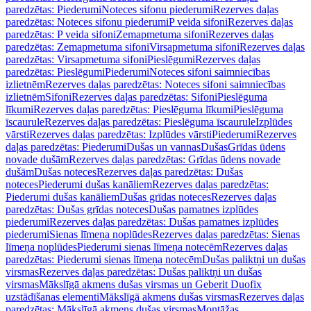
paredzētas: Piederumi
Noteces sifonu piederumi
Rezerves daļas
paredzētas: Noteces sifonu piederumi
P veida sifoni
Rezerves daļas
paredzētas: P veida sifoni
Zemapmetuma sifoni
Rezerves daļas
paredzētas: Zemapmetuma sifoni
Virsapmetuma sifoni
Rezerves daļas
paredzētas: Virsapmetuma sifoni
Pieslēgumi
Rezerves daļas
paredzētas: Pieslēgumi
Piederumi
Noteces sifoni saimniecības
izlietnēm
Rezerves daļas paredzētas: Noteces sifoni saimniecības
izlietnēm
Sifoni
Rezerves daļas paredzētas: Sifoni
Pieslēguma
līkumi
Rezerves daļas paredzētas: Pieslēguma līkumi
Pieslēguma
īscaurule
Rezerves daļas paredzētas: Pieslēguma īscaurule
Izplūdes
vārsti
Rezerves daļas paredzētas: Izplūdes vārsti
Piederumi
Rezerves
daļas paredzētas: Piederumi
Dušas un vannas
Dušas
Grīdas ūdens
novade dušām
Rezerves daļas paredzētas: Grīdas ūdens novade
dušām
Dušas noteces
Rezerves daļas paredzētas: Dušas
noteces
Piederumi dušas kanāliem
Rezerves daļas paredzētas:
Piederumi dušas kanāliem
Dušas grīdas noteces
Rezerves daļas
paredzētas: Dušas grīdas noteces
Dušas pamatnes izplūdes
piederumi
Rezerves daļas paredzētas: Dušas pamatnes izplūdes
piederumi
Sienas līmeņa noplūdes
Rezerves daļas paredzētas: Sienas
līmeņa noplūdes
Piederumi sienas līmeņa notecēm
Rezerves daļas
paredzētas: Piederumi sienas līmeņa notecēm
Dušas paliktņi un dušas
virsmas
Rezerves daļas paredzētas: Dušas paliktņi un dušas
virsmas
Mākslīgā akmens dušas virsmas un Geberit Duofix
uzstādīšanas elementi
Mākslīgā akmens dušas virsmas
Rezerves daļas
paredzētas: Mākslīgā akmens dušas virsmas
Montāžas