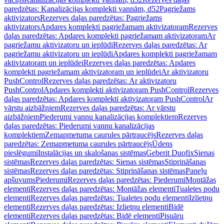
paredzētas: Kanalizācijas komplekti vannām, d52
Pagriežams
aktivizators
Rezerves daļas paredzētas: Pagriežams
aktivizators
Apdares komplekti pagriežamam aktivizatoram
Rezerves
daļas paredzētas: Apdares komplekti pagriežamam aktivizatoram
Ar
pagriežamu aktivizatoru un ieplūdi
Rezerves daļas paredzētas: Ar
pagriežamu aktivizatoru un ieplūdi
Apdares komplekti pagriežamam
aktivizatoram un ieplūdei
Rezerves daļas paredzētas: Apdares
komplekti pagriežamam aktivizatoram un ieplūdei
Ar aktivizatoru
PushControl
Rezerves daļas paredzētas: Ar aktivizatoru
PushControl
Apdares komplekti aktivizatoram PushControl
Rezerves
daļas paredzētas: Apdares komplekti aktivizatoram PushControl
Ar
vārstu aizbāžņiem
Rezerves daļas paredzētas: Ar vārstu
aizbāžņiem
Piederumi vannu kanalizācijas komplektiem
Rezerves
daļas paredzētas: Piederumi vannu kanalizācijas
komplektiem
Zemapmetuma caurules pārtraucējs
Rezerves daļas
paredzētas: Zemapmetuma caurules pārtraucējs
Ūdens
pieslēgumi
Instalācijas un skalošanas sistēmas
Geberit Duofix
Sienas
sistēmas
Rezerves daļas paredzētas: Sienas sistēmas
Stiprināšanas
sistēmas
Rezerves daļas paredzētas: Stiprināšanas sistēmas
Paneļu
apšuvums
Piederumi
Rezerves daļas paredzētas: Piederumi
Montāžas
elementi
Rezerves daļas paredzētas: Montāžas elementi
Tualetes podu
elementi
Rezerves daļas paredzētas: Tualetes podu elementi
Izlietņu
elementi
Rezerves daļas paredzētas: Izlietņu elementi
Bidē
elementi
Rezerves daļas paredzētas: Bidē elementi
Pisuāru