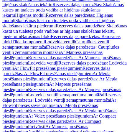
higiēnas skalošanas iekārtu
Rezerves daļas paredzētas: Skalošanas
kastes un tualetes poda vadība ar higiēnas skalošanas
iekārtu
Higiēnas moduļi
Rezerves daļas paredzētas: Higiēnas
moduļi
Skalošanas kastu un tualetes poda vadības ar higiēnas
skalošanas iekārtu piederumi
Rezerves daļas paredzētas: Skalošanas
kastu un tualetes poda vadības ar higiēnas skalošanas iekārtu
piederumi
Barošanas bloki
Rezerves daļas paredzētas: Barošanas
bloki
Tīkla komponenti
Lodveida ventiļi
Caurplūdes ventiļi
zemapmetuma montāžai
Rezerves daļas paredzētas: Caurplūdes
ventiļi zemapmetuma montāžai
Ar Mapress presēšanas
pieslēgumiem
Rezerves daļas paredzētas: Ar Mapress presēšanas
pieslēgumiem
Lodveida ventiļi
Rezerves daļas paredzētas: Lodveida
ventiļi
Ar FlowFit presēšanas pieslēgumiem
Rezerves daļas
paredzētas: Ar FlowFit presēšanas pieslēgumiem
Ar Mepla
presēšanas pieslēgumiem
Rezerves daļas paredzētas: Ar Mepla
presēšanas pieslēgumiem
Ar Mapress presēšanas
pieslēgumiem
Rezerves daļas paredzētas: Ar Mapress presēšanas
pieslēgumiem
Lodveida ventiļi zemapmetuma montāžai
Rezerves
daļas paredzētas: Lodveida ventiļi zemapmetuma montāžai
Ar
FlowFit preses savienojumiem
Ar Mepla presēšanas
pieslēgumiem
Rezerves daļas paredzētas: Ar Mepla presēšanas
pieslēgumiem
Ar Volex presēšanas pieslēgumiem
Ar Compact
pieslēgumiem
Rezerves daļas paredzētas: Ar Compact
pieslēgumiem
Pretvārsti
Ar Mapress presēšanas
pieslēgumiem
Apsildes atgaisošanas vārsti
Ātrās atgaisošanas