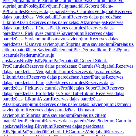
Pieslēguma līkumi
Piederumi
Cauruļu apskavas
Cauruļu apskavu
stiprinājumi
Noslēgi
Blīvējumi
Palīgmateriāli
Geberit Silent-
PP
Caurules
Rezerves daļas paredzētas: Caurules
Veidgabali
Rezerves
daļas paredzētas: Veidgabali
Līkumi
Rezerves daļas paredzētas:
Līkumi
Atzari
Rezerves daļas paredzētas: Atzari
Pārejas
Rezerves
daļas paredzētas: Pārejas
Piekļuves caurules
Rezerves daļas
paredzētas: Piekļuves caurules
Savienojumi
Rezerves daļas
paredzētas: Savienojumi
Uzmavu savienojumi
Rezerves daļas
paredzētas: Uzmavu savienojumi
Stiprinājuma savienojumi
Pārejas uz
citiem materiāliem
Savienotājelementi
Pieslēguma līkumi
Pieslēguma
īscaurule
Piederumi
Cauruļu
apskavas
Noslēgi
Blīvējumi
Palīgmateriāli
Geberit Silent-
Pro
Caurules
Rezerves daļas paredzētas: Caurules
Veidgabali
Rezerves
daļas paredzētas: Veidgabali
Līkumi
Rezerves daļas paredzētas:
Līkumi
Atzari
Rezerves daļas paredzētas: Atzari
Pārejas
Rezerves
daļas paredzētas: Pārejas
Piekļuves caurules
Rezerves daļas
paredzētas: Piekļuves caurules
Profildetaļas SuperTube
Rezerves
daļas paredzētas: Profildetaļas SuperTube
Līkumi
Rezerves daļas
paredzētas: Līkumi
Atzari
Rezerves daļas paredzētas:
Atzari
Savienojumi
Rezerves daļas paredzētas: Savienojumi
Uzmavu
savienojumi
Rezerves daļas paredzētas: Uzmavu
savienojumi
Stiprinājuma savienojumi
Pārejas uz citiem
materiāliem
Piederumi
Rezerves daļas paredzētas: Piederumi
Cauruļu
apskavas
Noslēgi
Blīvējumi
Rezerves daļas paredzētas:
Blīvējumi
Palīgmateriāli
Geberit PE
Caurules
Veidgabali
Rezerves