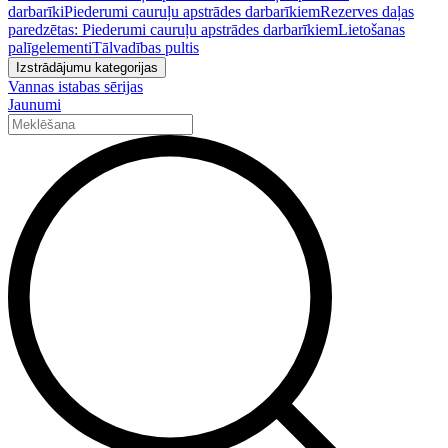
darbarīki
Piederumi cauruļu apstrādes darbarīkiem
Rezerves daļas
paredzētas: Piederumi cauruļu apstrādes darbarīkiem
Lietošanas
palīgelementi
Tālvadības pultis
Izstrādājumu kategorijas
Vannas istabas sērijas
Jaunumi