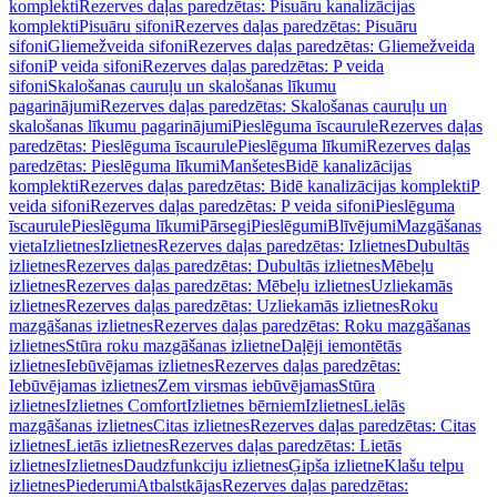
komplekti
Rezerves daļas paredzētas: Pisuāru kanalizācijas
komplekti
Pisuāru sifoni
Rezerves daļas paredzētas: Pisuāru
sifoni
Gliemežveida sifoni
Rezerves daļas paredzētas: Gliemežveida
sifoni
P veida sifoni
Rezerves daļas paredzētas: P veida
sifoni
Skalošanas cauruļu un skalošanas līkumu
pagarinājumi
Rezerves daļas paredzētas: Skalošanas cauruļu un
skalošanas līkumu pagarinājumi
Pieslēguma īscaurule
Rezerves daļas
paredzētas: Pieslēguma īscaurule
Pieslēguma līkumi
Rezerves daļas
paredzētas: Pieslēguma līkumi
Manšetes
Bidē kanalizācijas
komplekti
Rezerves daļas paredzētas: Bidē kanalizācijas komplekti
P
veida sifoni
Rezerves daļas paredzētas: P veida sifoni
Pieslēguma
īscaurule
Pieslēguma līkumi
Pārsegi
Pieslēgumi
Blīvējumi
Mazgāšanas
vieta
Izlietnes
Izlietnes
Rezerves daļas paredzētas: Izlietnes
Dubultās
izlietnes
Rezerves daļas paredzētas: Dubultās izlietnes
Mēbeļu
izlietnes
Rezerves daļas paredzētas: Mēbeļu izlietnes
Uzliekamās
izlietnes
Rezerves daļas paredzētas: Uzliekamās izlietnes
Roku
mazgāšanas izlietnes
Rezerves daļas paredzētas: Roku mazgāšanas
izlietnes
Stūra roku mazgāšanas izlietne
Daļēji iemontētās
izlietnes
Iebūvējamas izlietnes
Rezerves daļas paredzētas:
Iebūvējamas izlietnes
Zem virsmas iebūvējamas
Stūra
izlietnes
Izlietnes Comfort
Izlietnes bērniem
Izlietnes
Lielās
mazgāšanas izlietnes
Citas izlietnes
Rezerves daļas paredzētas: Citas
izlietnes
Lietās izlietnes
Rezerves daļas paredzētas: Lietās
izlietnes
Izlietnes
Daudzfunkciju izlietnes
Ģipša izlietne
Klašu telpu
izlietnes
Piederumi
Atbalstkājas
Rezerves daļas paredzētas: