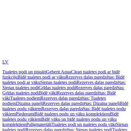
LV
Tualetes podi un pisuāri
Geberit AquaClean tualetes podi ar bidē
funkciju
Bidē tualetes podi ar vāku
Rezerves daļas paredzētas: Bidē
tualetes podi ar vāku
Sienas tualetes podi
Rezerves daļas paredzētas:
Sienas tualetes podi
Grīdas tualetes podi
Rezerves daļas paredzētas:
Grīdas tualetes podi
Bidē vāki
Rezerves daļas paredzētas: Bidē
vāki
Tualetes podiem
Rezerves daļas paredzētas: Tualetes
podiem
Dizaina paneļi
Rezerves daļas paredzētas: Dizaina paneļi
Bidē
tualetes podu vākiem
Rezerves daļas paredzētas: Bidē tualetes podu
vākiem
Piederumi
Bidē tualetes podu un vāku komplektiem
Bidē
tualetes podu vākiem
Bidē vāku un bidē tualetes podu un vāku
komplektiem
Palīgmateriāli
Tualetes podi un tualetes poda vāki
Sienas
tualetes podi
Rezerves daļas paredzētas: Sienas tualetes podi
Tualetes