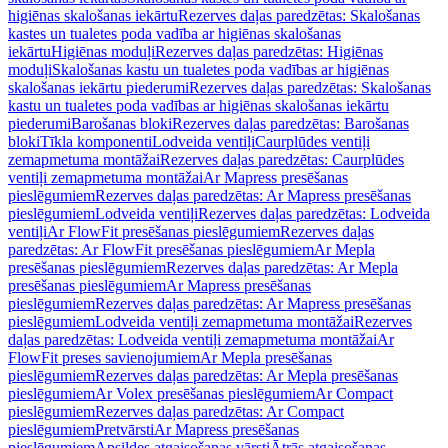
higiēnas skalošanas iekārtu
Rezerves daļas paredzētas: Skalošanas
kastes un tualetes poda vadība ar higiēnas skalošanas
iekārtu
Higiēnas moduļi
Rezerves daļas paredzētas: Higiēnas
moduļi
Skalošanas kastu un tualetes poda vadības ar higiēnas
skalošanas iekārtu piederumi
Rezerves daļas paredzētas: Skalošanas
kastu un tualetes poda vadības ar higiēnas skalošanas iekārtu
piederumi
Barošanas bloki
Rezerves daļas paredzētas: Barošanas
bloki
Tīkla komponenti
Lodveida ventiļi
Caurplūdes ventiļi
zemapmetuma montāžai
Rezerves daļas paredzētas: Caurplūdes
ventiļi zemapmetuma montāžai
Ar Mapress presēšanas
pieslēgumiem
Rezerves daļas paredzētas: Ar Mapress presēšanas
pieslēgumiem
Lodveida ventiļi
Rezerves daļas paredzētas: Lodveida
ventiļi
Ar FlowFit presēšanas pieslēgumiem
Rezerves daļas
paredzētas: Ar FlowFit presēšanas pieslēgumiem
Ar Mepla
presēšanas pieslēgumiem
Rezerves daļas paredzētas: Ar Mepla
presēšanas pieslēgumiem
Ar Mapress presēšanas
pieslēgumiem
Rezerves daļas paredzētas: Ar Mapress presēšanas
pieslēgumiem
Lodveida ventiļi zemapmetuma montāžai
Rezerves
daļas paredzētas: Lodveida ventiļi zemapmetuma montāžai
Ar
FlowFit preses savienojumiem
Ar Mepla presēšanas
pieslēgumiem
Rezerves daļas paredzētas: Ar Mepla presēšanas
pieslēgumiem
Ar Volex presēšanas pieslēgumiem
Ar Compact
pieslēgumiem
Rezerves daļas paredzētas: Ar Compact
pieslēgumiem
Pretvārsti
Ar Mapress presēšanas
pieslēgumiem
Apsildes atgaisošanas vārsti
Ātrās atgaisošanas