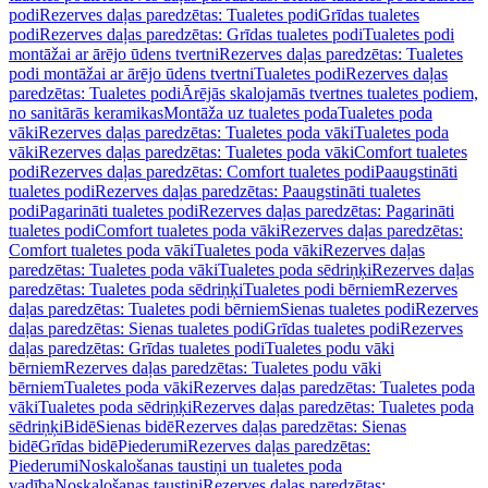
podi
Rezerves daļas paredzētas: Tualetes podi
Grīdas tualetes
podi
Rezerves daļas paredzētas: Grīdas tualetes podi
Tualetes podi
montāžai ar ārējo ūdens tvertni
Rezerves daļas paredzētas: Tualetes
podi montāžai ar ārējo ūdens tvertni
Tualetes podi
Rezerves daļas
paredzētas: Tualetes podi
Ārējās skalojamās tvertnes tualetes podiem,
no sanitārās keramikas
Montāža uz tualetes poda
Tualetes poda
vāki
Rezerves daļas paredzētas: Tualetes poda vāki
Tualetes poda
vāki
Rezerves daļas paredzētas: Tualetes poda vāki
Comfort tualetes
podi
Rezerves daļas paredzētas: Comfort tualetes podi
Paaugstināti
tualetes podi
Rezerves daļas paredzētas: Paaugstināti tualetes
podi
Pagarināti tualetes podi
Rezerves daļas paredzētas: Pagarināti
tualetes podi
Comfort tualetes poda vāki
Rezerves daļas paredzētas:
Comfort tualetes poda vāki
Tualetes poda vāki
Rezerves daļas
paredzētas: Tualetes poda vāki
Tualetes poda sēdriņķi
Rezerves daļas
paredzētas: Tualetes poda sēdriņķi
Tualetes podi bērniem
Rezerves
daļas paredzētas: Tualetes podi bērniem
Sienas tualetes podi
Rezerves
daļas paredzētas: Sienas tualetes podi
Grīdas tualetes podi
Rezerves
daļas paredzētas: Grīdas tualetes podi
Tualetes podu vāki
bērniem
Rezerves daļas paredzētas: Tualetes podu vāki
bērniem
Tualetes poda vāki
Rezerves daļas paredzētas: Tualetes poda
vāki
Tualetes poda sēdriņķi
Rezerves daļas paredzētas: Tualetes poda
sēdriņķi
Bidē
Sienas bidē
Rezerves daļas paredzētas: Sienas
bidē
Grīdas bidē
Piederumi
Rezerves daļas paredzētas:
Piederumi
Noskalošanas taustiņi un tualetes poda
vadība
Noskalošanas taustiņi
Rezerves daļas paredzētas: