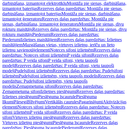
darbināšana, izmantojot elektrotīklu
Montāža pie sienas, darbināšana,
izmantojot baterijas
Rezerves daļas paredzētas: Montāža pie sienas,
darbināšana, izmantojot baterijas
Montāža pie sienas, darbināšana,
izmantojot ģeneratoru
Rezerves daļas paredzētas: Montāža pie
sienas, darbināšana, izmantojot ģeneratoru
Montāža pie sienas, divu
rokturu maisītājs
Rezerves daļas paredzētas: Montāža pie sienas, divu
rokturu maisītājs
Piederumi
Rezerves daļas paredzētas:
Piederumi
Izlietnes maisītājiem
Rezerves daļas paredzētas: Izlietnes
maisītājiem
Mazgāšanas vietas, virtuves izlietņu, ierīču un lieto
izlietņu savienotājelementi
Noteces sifoni izlietnēm
Rezerves daļas
paredzētas: Noteces sifoni izlietnēm
P veida sifoni
Rezerves daļas
paredzētas: P veida sifoni
P veida sifoni, vietu taupoši
modeļi
Rezerves daļas paredzētas: P veida sifoni, vietu taupoši
modeļi
Pudeļsifoni izlietnēm
Rezerves daļas paredzētas: Pudeļsifoni
izlietnēm
Pudeļsifoni izlietnēm, vietu taupošs modelis
Rezerves daļas
paredzētas: Pudeļsifoni izlietnēm, vietu taupošs
modelis
Zemapmetuma sifoni
Rezerves daļas paredzētas:
Zemapmetuma sifoni
Izlietnes pieslēgumi
Rezerves daļas paredzētas:
Izlietnes pieslēgumi
Pieslēguma īscaurule
Pieslēguma
līkumi
Pārsegi
Blīvējumi
Vertikālās caurules
Pagarinājumi
Aktivizācijas
elementi
Noteces sifoni izlietnēm
Rezerves daļas paredzētas: Noteces
sifoni izlietnēm
P veida sifoni
Rezerves daļas paredzētas: P veida
sifoni
Virtuves izlietņu pieslēgumi
Rezerves daļas paredzētas:
Virtuves izlietņu pieslēgumi
Pieslēguma īscaurule
Rezerves daļas
paredzētas: Pieslēguma īscaurule
Piederumi
Rezerves daļas