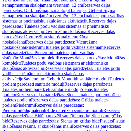
zemapmetuma skalojamām tvertnēm, 12 cm
Rezerves daļas
paredzētas: Darbināšanai, izmantojot baterijas, Geberit Sigma
zemapmetuma skalojamām tvertnēm, 12 cm
Tualetes podu vadības
sistēmas ar pneimatisku skalošanas aktivizāciju
Rezerves daļas
paredzētas: Tualetes podu vadības sistēmas ar pneimatisku
skalošanas aktivizāciju
Divu režīmu skalošanai
Rezerves daļas
paredzētas: Divu režīmu skalošanai
Vienrežīma
noskalošanai
Rezerves daļas paredzētas: Vienrežīma
noskalošanai
Piederumi tualetes podu vadības sistēmām
Rezerves
daļas paredzētas: Piederumi tualetes podu vadības
sistēmām
Montāžas komplekti
Rezerves daļas paredzētas: Montāžas
komplekti
Tualetes podu vadības sistēmām ar elektronisku
skalošanas aktivizāciju
Rezerves daļas paredzētas: Tualetes podu
vadības sistēmām ar elektronisku skalošanas
aktivizāciju
Savienojumi
Geberit Monolith sanitārie moduļi
Tualetes
podiem paredzēti sanitārie moduļi
Rezerves daļas paredzētas:
Tualetes podiem paredzēti sanitārie moduļi
Sienas tualetes
podiem
Rezerves daļas paredzētas: Sienas tualetes podiem
Grīdas
tualetes podiem
Rezerves daļas paredzētas: Grīdas tualetes
podiem
Piederumi
Rezerves daļas paredzētas:
Piederumi
Palīgmateriāli
Bidē paredzēti sanitārie moduļi
Rezerves
daļas paredzētas: Bidē paredzēti sanitārie moduļi
Sienas un grīdas
bidē
Rezerves daļas paredzētas: Sienas un grīdas bidē
Pisuārs
Pisuāri,
skalošanas režīms, ar skalošanas malu
Rezerves daļas paredzētas: