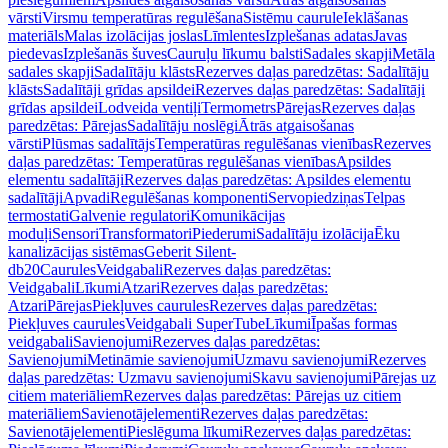
vārsti
Virsmu temperatūras regulēšana
Sistēmu caurule
Ieklāšanas
materiāls
Malas izolācijas joslas
Līmlentes
Izplešanas adatas
Javas
piedevas
Izplešanās šuves
Cauruļu līkumu balsti
Sadales skapji
Metāla
sadales skapji
Sadalītāju klāsts
Rezerves daļas paredzētas: Sadalītāju
klāsts
Sadalītāji grīdas apsildei
Rezerves daļas paredzētas: Sadalītāji
grīdas apsildei
Lodveida ventiļi
Termometrs
Pārejas
Rezerves daļas
paredzētas: Pārejas
Sadalītāju noslēgi
Ātrās atgaisošanas
vārsti
Plūsmas sadalītājs
Temperatūras regulēšanas vienības
Rezerves
daļas paredzētas: Temperatūras regulēšanas vienības
Apsildes
elementu sadalītāji
Rezerves daļas paredzētas: Apsildes elementu
sadalītāji
Apvadi
Regulēšanas komponenti
Servopiedziņas
Telpas
termostati
Galvenie regulatori
Komunikācijas
moduļi
Sensori
Transformatori
Piederumi
Sadalītāju izolācija
Ēku
kanalizācijas sistēmas
Geberit Silent-
db20
Caurules
Veidgabali
Rezerves daļas paredzētas:
Veidgabali
Līkumi
Atzari
Rezerves daļas paredzētas:
Atzari
Pārejas
Piekļuves caurules
Rezerves daļas paredzētas:
Piekļuves caurules
Veidgabali SuperTube
Līkumi
Īpašas formas
veidgabali
Savienojumi
Rezerves daļas paredzētas:
Savienojumi
Metināmie savienojumi
Uzmavu savienojumi
Rezerves
daļas paredzētas: Uzmavu savienojumi
Skavu savienojumi
Pārejas uz
citiem materiāliem
Rezerves daļas paredzētas: Pārejas uz citiem
materiāliem
Savienotājelementi
Rezerves daļas paredzētas:
Savienotājelementi
Pieslēguma līkumi
Rezerves daļas paredzētas: