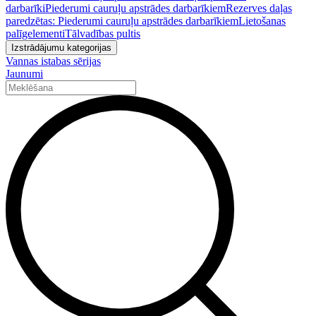
darbarīki
Piederumi cauruļu apstrādes darbarīkiem
Rezerves daļas
paredzētas: Piederumi cauruļu apstrādes darbarīkiem
Lietošanas
palīgelementi
Tālvadības pultis
Izstrādājumu kategorijas
Vannas istabas sērijas
Jaunumi