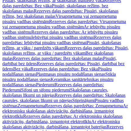
Pisuāri, skalošanas režīms, ar skalošanas malu
Bez vāka
Rezerves
daļas paredzētas: Bez vāka
Pisuāri, skalošanas režīms, bez
skalošanas malas
Rezerves daļas paredzētas: Pisuāri, skalošanas
režīms, bez skalošanas malas
Virsapmetuma vai zemapmetuma
pisuāru vadības sistēmām
Rezerves daļas paredzētas: Virsapmetuma
vai zemapmetuma pisuāru vadības sistēmām
Ar iebūvētu pisuāru
vadības sistēmu
Rezerves daļas paredzētas: Ar iebūvētu pisuāru
vadības sistēmu
Iebūvētai pisuāru vadības sistēmai
Rezerves daļas
paredzētas: Iebūvētai pisuāru vadības sistēmai
Pisuāri, skalošanas
režīms, ar vāku / paredzēts vākam
Rezerves daļas paredzētas: Pisuāri,
skalošanas režīms, ar vāku / paredzēts vākam
Bez skalošanas
malas
Rezerves daļas paredzētas: Bez skalošanas malas
Pisuāri,
darbībai bez ūdens
Rezerves daļas paredzētas: Pisuāri, darbībai bez
ūdens
Bez vāka
Rezerves daļas paredzētas: Bez vāka
Pisuāru
nodalīšanas sienas
Plastmasas pisuāru nodalīšanas sienas
Stikla
pisuāru nodalīšanas sienas
Keramikas sanitārtehnikas pisuāru
nodalīšanas sienas
Piederumi
Rezerves daļas paredzētas:
Piederumi
Sifoni un sifonu piederumi
Skalošanas caurules,
skalošanas līkumi un pārejas
Rezerves daļas paredzētas: Skalošanas
caurules, skalošanas līkumi un pārejas
Stiprinājumi
Pisuāru vadības
sistēmas
Zemapmetuma
Rezerves daļas paredzētas: Zemapmetuma
Ar
elektronisku skalošanas aktivizāciju, darbināšana, izmantojot
elektrotīklu
Rezerves daļas paredzētas: Ar elektronisku skalošanas
aktivizāciju, darbināšana, izmantojot elektrotīklu
Ar elektronisku
skalošanas aktivizāciju, darbināšana, izmantojot baterijas
Rezerves