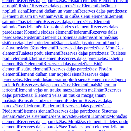
elementi
Rezerves daļas paredzētas: Pisuāru elementi
Elementi dušām
ar noplūdi sienā
Rezerves daļas paredzētas: Elementi dušām ar
noplūdi sienā
Elementi dušām un vannām
Rezerves daļas paredzētas:
Elementi dušām un vannām
Walk-in dušas sienu elementi
Elementi
saimniecības izlietnēm
Rezerves daļas paredzētas: Elementi
saimniecības izlietnēm
Konsoļu slodzes elementi
Rezerves daļas
paredzētas: Konsoļu slodzes elementi
Piederumi
Rezerves daļas
paredzētas: Piederumi
Geberit GIS
Sienas sistēmas
Stiprināšanas
sistēmas
Sagatavju piederumi
Skaņas izolācijas piederumi
Paneļu
apšuvums
Montāžas elementi
Rezerves daļas paredzētas: Montāžas
elementi
Tualetes podu elementi
Rezerves daļas paredzētas: Tualetes
podu elementi
Izlietņu elementi
Rezerves daļas paredzētas: Izlietņu
elementi
Bidē elementi
Rezerves daļas paredzētas: Bidē
elementi
Pisuāru elementi
Rezerves daļas paredzētas: Pisuāru
elementi
Elementi dušām arar noplūdi sienā
Rezerves daļas
paredzētas: Elementi dušām arar noplūdi sienā
Elementi maisītājiem
un ierīcēm
Rezerves daļas paredzētas: Elementi maisītājiem un
ierīcēm
Elementi veļas un trauku mazgājamām mašīnām
Rezerves
daļas paredzētas: Elementi veļas un trauku mazgājamām
mašīnām
Konsoļu slodzes elementi
Piederumi
Rezerves daļas
paredzētas: Piederumi
Piederumi
Rezerves daļas paredzētas:
Piederumi
Sistēmas sienām
Rezerves daļas paredzētas: Sistēmas
sienām
Padeves sistēmām
Ūdens novadei
Geberit Kombifix
Montāžas
elementi
Rezerves daļas paredzētas: Montāžas elementi
Tualetes podu
elementi
Rezerves daļas paredzētas: Tualetes podu elementi
Izlietņu