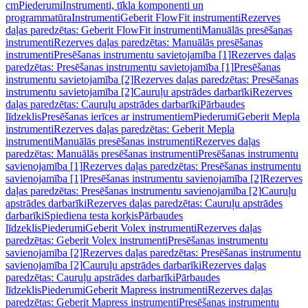
cm
Piederumi
Instrumenti, tīkla komponenti un
programmatūra
Instrumenti
Geberit FlowFit instrumenti
Rezerves
daļas paredzētas: Geberit FlowFit instrumenti
Manuālās presēšanas
instrumenti
Rezerves daļas paredzētas: Manuālās presēšanas
instrumenti
Presēšanas instrumentu savietojamība [1]
Rezerves daļas
paredzētas: Presēšanas instrumentu savietojamība [1]
Presēšanas
instrumentu savietojamība [2]
Rezerves daļas paredzētas: Presēšanas
instrumentu savietojamība [2]
Cauruļu apstrādes darbarīki
Rezerves
daļas paredzētas: Cauruļu apstrādes darbarīki
Pārbaudes
līdzeklis
Presēšanas ierīces ar instrumentiem
Piederumi
Geberit Mepla
instrumenti
Rezerves daļas paredzētas: Geberit Mepla
instrumenti
Manuālās presēšanas instrumenti
Rezerves daļas
paredzētas: Manuālās presēšanas instrumenti
Presēšanas instrumentu
savienojamība [1]
Rezerves daļas paredzētas: Presēšanas instrumentu
savienojamība [1]
Presēšanas instrumentu savienojamība [2]
Rezerves
daļas paredzētas: Presēšanas instrumentu savienojamība [2]
Cauruļu
apstrādes darbarīki
Rezerves daļas paredzētas: Cauruļu apstrādes
darbarīki
Spiediena testa korķis
Pārbaudes
līdzeklis
Piederumi
Geberit Volex instrumenti
Rezerves daļas
paredzētas: Geberit Volex instrumenti
Presēšanas instrumentu
savienojamība [2]
Rezerves daļas paredzētas: Presēšanas instrumentu
savienojamība [2]
Cauruļu apstrādes darbarīki
Rezerves daļas
paredzētas: Cauruļu apstrādes darbarīki
Pārbaudes
līdzeklis
Piederumi
Geberit Mapress instrumenti
Rezerves daļas
paredzētas: Geberit Mapress instrumenti
Presēšanas instrumentu