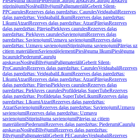
Pieslēguma līkumi
Piederumi
Cauruļu apskavas
Cauruļu apskavu
stiprinājumi
Noslēgi
Blīvējumi
Palīgmateriāli
Geberit Silent-
PP
Caurules
Rezerves daļas paredzētas: Caurules
Veidgabali
Rezerves
daļas paredzētas: Veidgabali
Līkumi
Rezerves daļas paredzētas:
Līkumi
Atzari
Rezerves daļas paredzētas: Atzari
Pārejas
Rezerves
daļas paredzētas: Pārejas
Piekļuves caurules
Rezerves daļas
paredzētas: Piekļuves caurules
Savienojumi
Rezerves daļas
paredzētas: Savienojumi
Uzmavu savienojumi
Rezerves daļas
paredzētas: Uzmavu savienojumi
Stiprinājuma savienojumi
Pārejas uz
citiem materiāliem
Savienotājelementi
Pieslēguma līkumi
Pieslēguma
īscaurule
Piederumi
Cauruļu
apskavas
Noslēgi
Blīvējumi
Palīgmateriāli
Geberit Silent-
Pro
Caurules
Rezerves daļas paredzētas: Caurules
Veidgabali
Rezerves
daļas paredzētas: Veidgabali
Līkumi
Rezerves daļas paredzētas:
Līkumi
Atzari
Rezerves daļas paredzētas: Atzari
Pārejas
Rezerves
daļas paredzētas: Pārejas
Piekļuves caurules
Rezerves daļas
paredzētas: Piekļuves caurules
Profildetaļas SuperTube
Rezerves
daļas paredzētas: Profildetaļas SuperTube
Līkumi
Rezerves daļas
paredzētas: Līkumi
Atzari
Rezerves daļas paredzētas:
Atzari
Savienojumi
Rezerves daļas paredzētas: Savienojumi
Uzmavu
savienojumi
Rezerves daļas paredzētas: Uzmavu
savienojumi
Stiprinājuma savienojumi
Pārejas uz citiem
materiāliem
Piederumi
Rezerves daļas paredzētas: Piederumi
Cauruļu
apskavas
Noslēgi
Blīvējumi
Rezerves daļas paredzētas:
Blīvējumi
Palīgmateriāli
Geberit PE
Caurules
Veidgabali
Rezerves