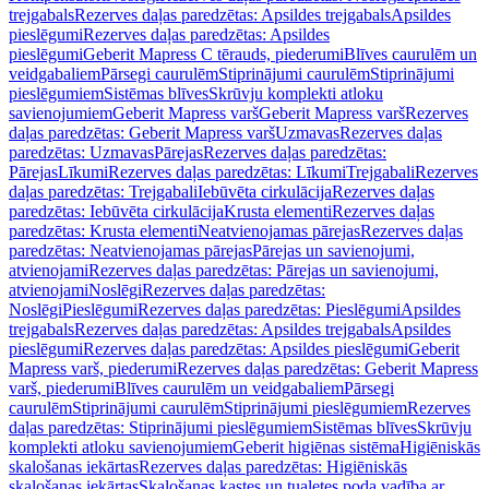
trejgabals
Rezerves daļas paredzētas: Apsildes trejgabals
Apsildes
pieslēgumi
Rezerves daļas paredzētas: Apsildes
pieslēgumi
Geberit Mapress C tērauds, piederumi
Blīves caurulēm un
veidgabaliem
Pārsegi caurulēm
Stiprinājumi caurulēm
Stiprinājumi
pieslēgumiem
Sistēmas blīves
Skrūvju komplekti atloku
savienojumiem
Geberit Mapress varš
Geberit Mapress varš
Rezerves
daļas paredzētas: Geberit Mapress varš
Uzmavas
Rezerves daļas
paredzētas: Uzmavas
Pārejas
Rezerves daļas paredzētas:
Pārejas
Līkumi
Rezerves daļas paredzētas: Līkumi
Trejgabali
Rezerves
daļas paredzētas: Trejgabali
Iebūvēta cirkulācija
Rezerves daļas
paredzētas: Iebūvēta cirkulācija
Krusta elementi
Rezerves daļas
paredzētas: Krusta elementi
Neatvienojamas pārejas
Rezerves daļas
paredzētas: Neatvienojamas pārejas
Pārejas un savienojumi,
atvienojami
Rezerves daļas paredzētas: Pārejas un savienojumi,
atvienojami
Noslēgi
Rezerves daļas paredzētas:
Noslēgi
Pieslēgumi
Rezerves daļas paredzētas: Pieslēgumi
Apsildes
trejgabals
Rezerves daļas paredzētas: Apsildes trejgabals
Apsildes
pieslēgumi
Rezerves daļas paredzētas: Apsildes pieslēgumi
Geberit
Mapress varš, piederumi
Rezerves daļas paredzētas: Geberit Mapress
varš, piederumi
Blīves caurulēm un veidgabaliem
Pārsegi
caurulēm
Stiprinājumi caurulēm
Stiprinājumi pieslēgumiem
Rezerves
daļas paredzētas: Stiprinājumi pieslēgumiem
Sistēmas blīves
Skrūvju
komplekti atloku savienojumiem
Geberit higiēnas sistēma
Higiēniskās
skalošanas iekārtas
Rezerves daļas paredzētas: Higiēniskās
skalošanas iekārtas
Skalošanas kastes un tualetes poda vadība ar