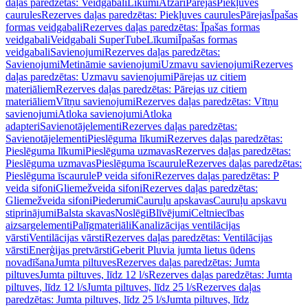
daļas paredzētas: Veidgabali
Līkumi
Atzari
Pārejas
Piekļuves
caurules
Rezerves daļas paredzētas: Piekļuves caurules
Pārejas
Īpašas
formas veidgabali
Rezerves daļas paredzētas: Īpašas formas
veidgabali
Veidgabali SuperTube
Līkumi
Īpašas formas
veidgabali
Savienojumi
Rezerves daļas paredzētas:
Savienojumi
Metināmie savienojumi
Uzmavu savienojumi
Rezerves
daļas paredzētas: Uzmavu savienojumi
Pārejas uz citiem
materiāliem
Rezerves daļas paredzētas: Pārejas uz citiem
materiāliem
Vītņu savienojumi
Rezerves daļas paredzētas: Vītņu
savienojumi
Atloka savienojumi
Atloka
adapteri
Savienotājelementi
Rezerves daļas paredzētas:
Savienotājelementi
Pieslēguma līkumi
Rezerves daļas paredzētas:
Pieslēguma līkumi
Pieslēguma uzmavas
Rezerves daļas paredzētas:
Pieslēguma uzmavas
Pieslēguma īscaurule
Rezerves daļas paredzētas:
Pieslēguma īscaurule
P veida sifoni
Rezerves daļas paredzētas: P
veida sifoni
Gliemežveida sifoni
Rezerves daļas paredzētas:
Gliemežveida sifoni
Piederumi
Cauruļu apskavas
Cauruļu apskavu
stiprinājumi
Balsta skavas
Noslēgi
Blīvējumi
Celtniecības
aizsargelementi
Palīgmateriāli
Kanalizācijas ventilācijas
vārsti
Ventilācijas vārsti
Rezerves daļas paredzētas: Ventilācijas
vārsti
Enerģijas pretvārsti
Geberit Pluvia jumta lietus ūdens
novadīšana
Jumta piltuves
Rezerves daļas paredzētas: Jumta
piltuves
Jumta piltuves, līdz 12 l/s
Rezerves daļas paredzētas: Jumta
piltuves, līdz 12 l/s
Jumta piltuves, līdz 25 l/s
Rezerves daļas
paredzētas: Jumta piltuves, līdz 25 l/s
Jumta piltuves, līdz