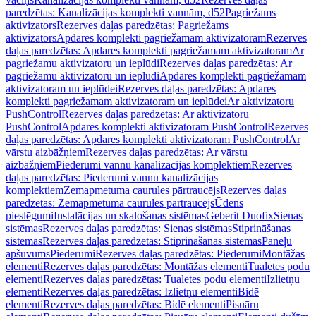
paredzētas: Kanalizācijas komplekti vannām, d52
Pagriežams
aktivizators
Rezerves daļas paredzētas: Pagriežams
aktivizators
Apdares komplekti pagriežamam aktivizatoram
Rezerves
daļas paredzētas: Apdares komplekti pagriežamam aktivizatoram
Ar
pagriežamu aktivizatoru un ieplūdi
Rezerves daļas paredzētas: Ar
pagriežamu aktivizatoru un ieplūdi
Apdares komplekti pagriežamam
aktivizatoram un ieplūdei
Rezerves daļas paredzētas: Apdares
komplekti pagriežamam aktivizatoram un ieplūdei
Ar aktivizatoru
PushControl
Rezerves daļas paredzētas: Ar aktivizatoru
PushControl
Apdares komplekti aktivizatoram PushControl
Rezerves
daļas paredzētas: Apdares komplekti aktivizatoram PushControl
Ar
vārstu aizbāžņiem
Rezerves daļas paredzētas: Ar vārstu
aizbāžņiem
Piederumi vannu kanalizācijas komplektiem
Rezerves
daļas paredzētas: Piederumi vannu kanalizācijas
komplektiem
Zemapmetuma caurules pārtraucējs
Rezerves daļas
paredzētas: Zemapmetuma caurules pārtraucējs
Ūdens
pieslēgumi
Instalācijas un skalošanas sistēmas
Geberit Duofix
Sienas
sistēmas
Rezerves daļas paredzētas: Sienas sistēmas
Stiprināšanas
sistēmas
Rezerves daļas paredzētas: Stiprināšanas sistēmas
Paneļu
apšuvums
Piederumi
Rezerves daļas paredzētas: Piederumi
Montāžas
elementi
Rezerves daļas paredzētas: Montāžas elementi
Tualetes podu
elementi
Rezerves daļas paredzētas: Tualetes podu elementi
Izlietņu
elementi
Rezerves daļas paredzētas: Izlietņu elementi
Bidē
elementi
Rezerves daļas paredzētas: Bidē elementi
Pisuāru