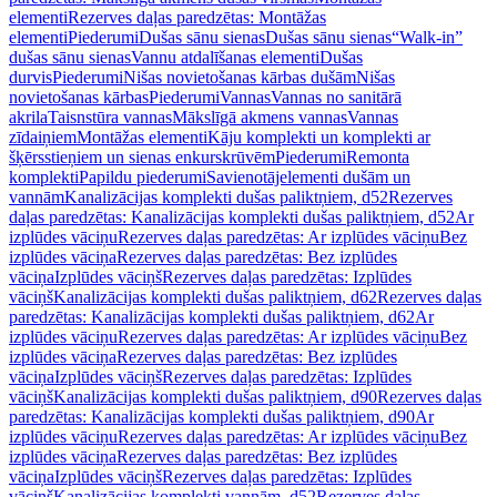
elementi
Rezerves daļas paredzētas: Montāžas
elementi
Piederumi
Dušas sānu sienas
Dušas sānu sienas
“Walk-in”
dušas sānu sienas
Vannu atdalīšanas elementi
Dušas
durvis
Piederumi
Nišas novietošanas kārbas dušām
Nišas
novietošanas kārbas
Piederumi
Vannas
Vannas no sanitārā
akrila
Taisnstūra vannas
Mākslīgā akmens vannas
Vannas
zīdaiņiem
Montāžas elementi
Kāju komplekti un komplekti ar
šķērsstieņiem un sienas enkurskrūvēm
Piederumi
Remonta
komplekti
Papildu piederumi
Savienotājelementi dušām un
vannām
Kanalizācijas komplekti dušas paliktņiem, d52
Rezerves
daļas paredzētas: Kanalizācijas komplekti dušas paliktņiem, d52
Ar
izplūdes vāciņu
Rezerves daļas paredzētas: Ar izplūdes vāciņu
Bez
izplūdes vāciņa
Rezerves daļas paredzētas: Bez izplūdes
vāciņa
Izplūdes vāciņš
Rezerves daļas paredzētas: Izplūdes
vāciņš
Kanalizācijas komplekti dušas paliktņiem, d62
Rezerves daļas
paredzētas: Kanalizācijas komplekti dušas paliktņiem, d62
Ar
izplūdes vāciņu
Rezerves daļas paredzētas: Ar izplūdes vāciņu
Bez
izplūdes vāciņa
Rezerves daļas paredzētas: Bez izplūdes
vāciņa
Izplūdes vāciņš
Rezerves daļas paredzētas: Izplūdes
vāciņš
Kanalizācijas komplekti dušas paliktņiem, d90
Rezerves daļas
paredzētas: Kanalizācijas komplekti dušas paliktņiem, d90
Ar
izplūdes vāciņu
Rezerves daļas paredzētas: Ar izplūdes vāciņu
Bez
izplūdes vāciņa
Rezerves daļas paredzētas: Bez izplūdes
vāciņa
Izplūdes vāciņš
Rezerves daļas paredzētas: Izplūdes
vāciņš
Kanalizācijas komplekti vannām, d52
Rezerves daļas