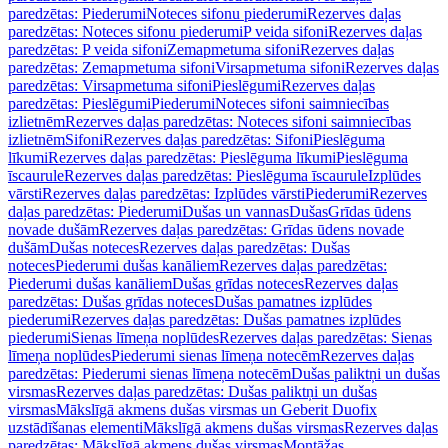
paredzētas: Piederumi
Noteces sifonu piederumi
Rezerves daļas
paredzētas: Noteces sifonu piederumi
P veida sifoni
Rezerves daļas
paredzētas: P veida sifoni
Zemapmetuma sifoni
Rezerves daļas
paredzētas: Zemapmetuma sifoni
Virsapmetuma sifoni
Rezerves daļas
paredzētas: Virsapmetuma sifoni
Pieslēgumi
Rezerves daļas
paredzētas: Pieslēgumi
Piederumi
Noteces sifoni saimniecības
izlietnēm
Rezerves daļas paredzētas: Noteces sifoni saimniecības
izlietnēm
Sifoni
Rezerves daļas paredzētas: Sifoni
Pieslēguma
līkumi
Rezerves daļas paredzētas: Pieslēguma līkumi
Pieslēguma
īscaurule
Rezerves daļas paredzētas: Pieslēguma īscaurule
Izplūdes
vārsti
Rezerves daļas paredzētas: Izplūdes vārsti
Piederumi
Rezerves
daļas paredzētas: Piederumi
Dušas un vannas
Dušas
Grīdas ūdens
novade dušām
Rezerves daļas paredzētas: Grīdas ūdens novade
dušām
Dušas noteces
Rezerves daļas paredzētas: Dušas
noteces
Piederumi dušas kanāliem
Rezerves daļas paredzētas:
Piederumi dušas kanāliem
Dušas grīdas noteces
Rezerves daļas
paredzētas: Dušas grīdas noteces
Dušas pamatnes izplūdes
piederumi
Rezerves daļas paredzētas: Dušas pamatnes izplūdes
piederumi
Sienas līmeņa noplūdes
Rezerves daļas paredzētas: Sienas
līmeņa noplūdes
Piederumi sienas līmeņa notecēm
Rezerves daļas
paredzētas: Piederumi sienas līmeņa notecēm
Dušas paliktņi un dušas
virsmas
Rezerves daļas paredzētas: Dušas paliktņi un dušas
virsmas
Mākslīgā akmens dušas virsmas un Geberit Duofix
uzstādīšanas elementi
Mākslīgā akmens dušas virsmas
Rezerves daļas
paredzētas: Mākslīgā akmens dušas virsmas
Montāžas