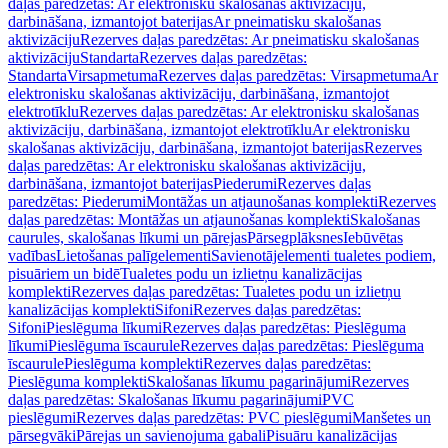
daļas paredzētas: Ar elektronisku skalošanas aktivizāciju,
darbināšana, izmantojot baterijas
Ar pneimatisku skalošanas
aktivizāciju
Rezerves daļas paredzētas: Ar pneimatisku skalošanas
aktivizāciju
Standarta
Rezerves daļas paredzētas:
Standarta
Virsapmetuma
Rezerves daļas paredzētas: Virsapmetuma
Ar
elektronisku skalošanas aktivizāciju, darbināšana, izmantojot
elektrotīklu
Rezerves daļas paredzētas: Ar elektronisku skalošanas
aktivizāciju, darbināšana, izmantojot elektrotīklu
Ar elektronisku
skalošanas aktivizāciju, darbināšana, izmantojot baterijas
Rezerves
daļas paredzētas: Ar elektronisku skalošanas aktivizāciju,
darbināšana, izmantojot baterijas
Piederumi
Rezerves daļas
paredzētas: Piederumi
Montāžas un atjaunošanas komplekti
Rezerves
daļas paredzētas: Montāžas un atjaunošanas komplekti
Skalošanas
caurules, skalošanas līkumi un pārejas
Pārsegplāksnes
Iebūvētas
vadības
Lietošanas palīgelementi
Savienotājelementi tualetes podiem,
pisuāriem un bidē
Tualetes podu un izlietņu kanalizācijas
komplekti
Rezerves daļas paredzētas: Tualetes podu un izlietņu
kanalizācijas komplekti
Sifoni
Rezerves daļas paredzētas:
Sifoni
Pieslēguma līkumi
Rezerves daļas paredzētas: Pieslēguma
līkumi
Pieslēguma īscaurule
Rezerves daļas paredzētas: Pieslēguma
īscaurule
Pieslēguma komplekti
Rezerves daļas paredzētas:
Pieslēguma komplekti
Skalošanas līkumu pagarinājumi
Rezerves
daļas paredzētas: Skalošanas līkumu pagarinājumi
PVC
pieslēgumi
Rezerves daļas paredzētas: PVC pieslēgumi
Manšetes un
pārsegvāki
Pārejas un savienojuma gabali
Pisuāru kanalizācijas