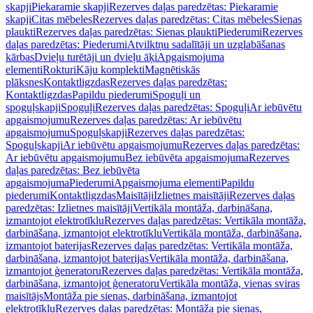
skapji
Piekaramie skapji
Rezerves daļas paredzētas: Piekaramie
skapji
Citas mēbeles
Rezerves daļas paredzētas: Citas mēbeles
Sienas
plaukti
Rezerves daļas paredzētas: Sienas plaukti
Piederumi
Rezerves
daļas paredzētas: Piederumi
Atvilktņu sadalītāji un uzglabāšanas
kārbas
Dvieļu turētāji un dvieļu āķi
Apgaismojuma
elementi
Rokturi
Kāju komplekti
Magnētiskās
plāksnes
Kontaktligzdas
Rezerves daļas paredzētas:
Kontaktligzdas
Papildu piederumi
Spoguļi un
spoguļskapji
Spoguļi
Rezerves daļas paredzētas: Spoguļi
Ar iebūvētu
apgaismojumu
Rezerves daļas paredzētas: Ar iebūvētu
apgaismojumu
Spoguļskapji
Rezerves daļas paredzētas:
Spoguļskapji
Ar iebūvētu apgaismojumu
Rezerves daļas paredzētas:
Ar iebūvētu apgaismojumu
Bez iebūvēta apgaismojuma
Rezerves
daļas paredzētas: Bez iebūvēta
apgaismojuma
Piederumi
Apgaismojuma elementi
Papildu
piederumi
Kontaktligzdas
Maisītāji
Izlietnes maisītāji
Rezerves daļas
paredzētas: Izlietnes maisītāji
Vertikāla montāža, darbināšana,
izmantojot elektrotīklu
Rezerves daļas paredzētas: Vertikāla montāža,
darbināšana, izmantojot elektrotīklu
Vertikāla montāža, darbināšana,
izmantojot baterijas
Rezerves daļas paredzētas: Vertikāla montāža,
darbināšana, izmantojot baterijas
Vertikāla montāža, darbināšana,
izmantojot ģeneratoru
Rezerves daļas paredzētas: Vertikāla montāža,
darbināšana, izmantojot ģeneratoru
Vertikāla montāža, vienas sviras
maisītājs
Montāža pie sienas, darbināšana, izmantojot
elektrotīklu
Rezerves daļas paredzētas: Montāža pie sienas,