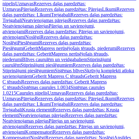
nipelis
Uzmavas
Rezerves daļas paredzētas:
Uzmavas
Pārejas
Rezerves daļas paredzētas: Pārejas
Līkumi
Rezerves
daļas paredzētas: Līkumi
Trejgabali
Rezerves daļas paredzētas:
Trejgabali
Neatvienojamas pārejas
Rezerves daļas paredzētas:
Neatvienojamas pārejas
Pārejas un savienojumi,
atvienojami
Rezerves daļas paredzētas: Pārejas un savienojumi,
atvienojami
Noslēgi
Rezerves daļas paredzētas:
Noslēgi
Pieslēgumi
Rezerves daļas paredzētas:
Pieslēgumi
GeberitMapress nerūsējošais tērauds, piederumi
Rezerves
daļas paredzētas: GeberitMapress nerūsējošais tērauds,
piederumi
Blīves caurulēm un veidgabaliem
Stiprinājumi
caurulēm
Stiprinājumi pieslēgumiem
Rezerves daļas paredzētas:
Stiprinājumi pieslēgumiem
Sistēmas blīves
Skrūvju komplekti atloku
savienojumiem
Geberit Mapress C tērauds
Geberit Mapress
C tērauds
Rezerves daļas paredzētas: Geberit Mapress
C tērauds
Sistēmas caurules 1.0034
Sistēmas caurules
1.0215
Caurules nipelis
Uzmavas
Rezerves daļas paredzētas:
Uzmavas
Pārejas
Rezerves daļas paredzētas: Pārejas
Līkumi
Rezerves
daļas paredzētas: Līkumi
Trejgabali
Rezerves daļas paredzētas:
Trejgabali
Krusta elementi
Rezerves daļas paredzētas: Krusta
elementi
Neatvienojamas pārejas
Rezerves daļas paredzētas:
Neatvienojamas pārejas
Pārejas un savienojumi,
atvienojami
Rezerves daļas paredzētas: Pārejas un savienojumi,
atvienojami
Kompensatori
Rezerves daļas paredzētas:
Kompensatori
Noslēgi
Rezerves daļas paredzētas: Noslēgi
Apsildes