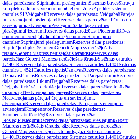
daļas paredzētas: Stiprinājumi pieslēgumiem
Sistēmas blīves
Skrūvju
komplekti atloku savienojumiem
Geberit Volex
Apsildes sistēmu
caurules SL
Veidgabali
Rezerves daļas paredzētas: Veidgabali
Pārejas
un savienojumi, atvienojami
Rezerves daļas paredzētas: Pārejas un
savienojumi, atvienojami
Pieslēgumi
Sadalītājs ar vītnes
pieslēgumu
Piederumi
Rezerves daļas paredzētas: Piederumi
Blīves
caurulēm un veidgabaliem
Pārsegi caurulēm
Stiprinājumi
caurulēm
Stiprinājumi pieslēgumiem
Rezerves daļas paredzētas:
Stiprinājumi pieslēgumiem
Geberit Mapress nerūsējošais
tērauds
Geberit Mapress nerūsējošais tērauds
Rezerves daļas
paredzētas: Geberit Mapress nerūsējošais tērauds
Sistēmas caurules
1.4401
Rezerves daļas paredzētas: Sistēmas caurules 1.4401
Sistēmas
caurules 1.4521
Caurules nipelis
Uzmavas
Rezerves daļas paredzētas:
Uzmavas
Pārejas
Rezerves daļas paredzētas: Pārejas
Līkumi
Rezerves
daļas paredzētas: Līkumi
Trejgabali
Rezerves daļas paredzētas:
Trejgabali
Iebūvēta cirkulācija
Rezerves daļas paredzētas: Iebūvēta
cirkulācija
Neatvienojamas pārejas
Rezerves daļas paredzētas:
Neatvienojamas pārejas
Pārejas un savienojumi,
atvienojami
Rezerves daļas paredzētas: Pārejas un savienojumi,
atvienojami
Kompensatori
Rezerves daļas paredzētas:
Kompensatori
Noslēgi
Rezerves daļas paredzētas:
Noslēgi
Pieslēgumi
Rezerves daļas paredzētas: Pieslēgumi
Geberit
Mapress nerūsējošais tērauds, gāze
Rezerves daļas paredzētas:
Geberit Mapress nerūsējošais tērauds, gāze
Sistēmas caurules
1.4401
Rezerves daļas paredzētas: Sistēmas caurules 1.4401
Caurules