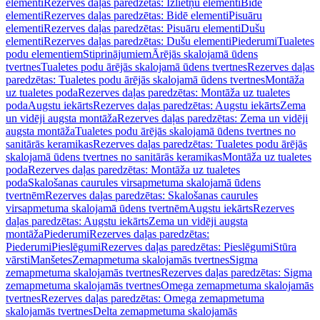
elementi
Rezerves daļas paredzētas: Izlietņu elementi
Bidē
elementi
Rezerves daļas paredzētas: Bidē elementi
Pisuāru
elementi
Rezerves daļas paredzētas: Pisuāru elementi
Dušu
elementi
Rezerves daļas paredzētas: Dušu elementi
Piederumi
Tualetes
podu elementiem
Stiprinājumiem
Ārējās skalojamā ūdens
tvertnes
Tualetes podu ārējās skalojamā ūdens tvertnes
Rezerves daļas
paredzētas: Tualetes podu ārējās skalojamā ūdens tvertnes
Montāža
uz tualetes poda
Rezerves daļas paredzētas: Montāža uz tualetes
poda
Augstu iekārts
Rezerves daļas paredzētas: Augstu iekārts
Zema
un vidēji augsta montāža
Rezerves daļas paredzētas: Zema un vidēji
augsta montāža
Tualetes podu ārējās skalojamā ūdens tvertnes no
sanitārās keramikas
Rezerves daļas paredzētas: Tualetes podu ārējās
skalojamā ūdens tvertnes no sanitārās keramikas
Montāža uz tualetes
poda
Rezerves daļas paredzētas: Montāža uz tualetes
poda
Skalošanas caurules virsapmetuma skalojamā ūdens
tvertnēm
Rezerves daļas paredzētas: Skalošanas caurules
virsapmetuma skalojamā ūdens tvertnēm
Augstu iekārts
Rezerves
daļas paredzētas: Augstu iekārts
Zema un vidēji augsta
montāža
Piederumi
Rezerves daļas paredzētas:
Piederumi
Pieslēgumi
Rezerves daļas paredzētas: Pieslēgumi
Stūra
vārsti
Manšetes
Zemapmetuma skalojamās tvertnes
Sigma
zemapmetuma skalojamās tvertnes
Rezerves daļas paredzētas: Sigma
zemapmetuma skalojamās tvertnes
Omega zemapmetuma skalojamās
tvertnes
Rezerves daļas paredzētas: Omega zemapmetuma
skalojamās tvertnes
Delta zemapmetuma skalojamās