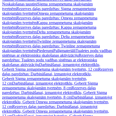
Noskalošanas taustiņi
Sigma zemapmetuma skalojamām
tvertnēm
Rezerves daļas paredzētas: Sigma zemapmetuma
skalojamām tvertnēm
Omega zemapmetuma skalojamām
tvertnēm
Rezerves daļas paredzētas: Omega zemapmetuma
skalojamām tvertnēm
Kappa zemapmetuma skalojamām
tvertnēm
Rezerves daļas paredzētas: Kappa zemapmetuma
skalojamām tvertnēm
Delta zemapmetuma skalojamām
tvertnēm
Rezerves daļas paredzētas: Delta zemapmetuma
skalojamām tvertnēm
Twinline zemapmetuma skalojamām
tvertnēm
Rezerves daļas paredzētas: Twinline zemapmetuma
skalojamām tvertnēm
Piederumi
Palīgmateriāli
Tualetes podu vadības
sistēmas ar elektronisku skalošanas aktivizāciju
Rezerves daļas
paredzētas: Tualetes podu vadības sistēmas ar elektronisku
skalošanas aktivizāciju
Darbināšanai, izmantojot elektrotīklu,
Geberit Sigma zemapmetuma skalojamām tvertnēm, 12 cm
Rezerves
daļas paredzētas: Darbināšanai, izmantojot elektrotīklu,
Geberit Sigma zemapmetuma skalojamām tvertnēm,
12 cm
Darbināšanai, izmantojot elektrotīklu, Geberit Sigma
zemapmetuma skalojamām tvertnēm, 8 cm
Rezerves daļas
paredzētas: Darbināšanai, izmantojot elektrotīklu, Geberit Sigma
zemapmetuma skalojamām tvertnēm, 8 cm
Darbināšanai, izmantojot
elektrotīklu, Geberit Omega zemapmetuma skalojamām tvertnēm,
12 cm
Rezerves daļas paredzētas: Darbināšanai, izmantojot
elektrotīklu, Geberit Omega zemapmetuma skalojamām tvertnēm,
12 cm
Darbināšanai, izmantojot baterijas, Geberit Sigma