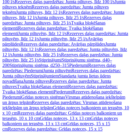
100 l/s
Rezerves daļas paredzētas: Jumta piltuves, līdz 100 l/s
Jumta
piltuves teknēm
Rezerves daļas paredzētas: Jumta piltuves
teknēm
Jumta piltuves, līdz 12 l/s
Rezerves daļas paredzētas: Jumta
piltuves, līdz 12 l/s
Jumta piltuves, līdz 25 l/s
Rezerves daļas
paredzētas: Jumta piltuves, līdz 25 l/s
Tvaika bloķēšanas
elementi
Rezerves daļas paredzētas: Tvaika bloķēšanas
elementi
Jumta piltuvēm, līdz 12 l/s
Rezerves daļas paredzētas: Jumta
piltuvēm, līdz 12 l/s
Jumta piltuvēm, līdz 25 l/s
Avārijas
pārplūdes
Rezerves daļas paredzētas: Avārijas pārplūdes
Jumta
piltuvēm, līdz 12 l/s
Rezerves daļas paredzētas: Jumta piltuvēm, līdz
12 l/s
Jumta piltuvēm, līdz 25 l/s
Rezerves daļas paredzētas: Jumta
piltuvēm, līdz 25 l/s
Stiprinājumi
Stiprinājumu sistēma, d40–
200
Stiprinājumu sistēma, d250–315
Piederumi
Rezerves daļas
paredzētas: Piederumi
Jumta piltuvēm
Rezerves daļas paredzētas:
Jumta piltuvēm
Stiprinājumiem
Standarta jumta lietus ūdens
novadīšana
Jumta piltuves
Rezerves daļas paredzētas: Jumta
piltuves
Tvaika bloķēšanas elementi
Rezerves daļas paredzētas:
Tvaika bloķēšanas elementi
Piederumi
Rezerves daļas paredzētas:
Piederumi
Grīdas noteces sistēmas
Virsmas atūdeņošana iekštelpām
un ārpus telpām
Rezerves daļas paredzētas: Virsmas atūdeņošana
iekštelpām un ārpus telpām
Grīdas noteces balkoniem un terasēm, 10
x 10 cm
Rezerves daļas paredzētas: Grīdas noteces balkoniem un
terasēm, 10 x 10 cm
Grīdas noteces, 13 x 13 cm
Grīdas noteces
balkoniem un terasēm, 13 x 13 cm
Grīdas noteces, 15 x 15
cm
Rezerves daļas paredzētas: Grīdas noteces, 15 x 15