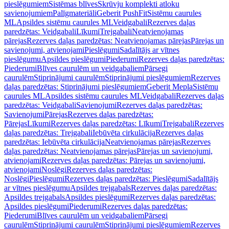
pieslēgumiem
Sistēmas blīves
Skrūvju komplekti atloku
savienojumiem
Palīgmateriāli
Geberit PushFit
Sistēmu caurules
ML
Apsildes sistēmu caurules ML
Veidgabali
Rezerves daļas
paredzētas: Veidgabali
Līkumi
Trejgabali
Neatvienojamas
pārejas
Rezerves daļas paredzētas: Neatvienojamas pārejas
Pārejas un
savienojumi, atvienojami
Pieslēgumi
Sadalītājs ar vītnes
pieslēgumu
Apsildes pieslēgumi
Piederumi
Rezerves daļas paredzētas:
Piederumi
Blīves caurulēm un veidgabaliem
Pārsegi
caurulēm
Stiprinājumi caurulēm
Stiprinājumi pieslēgumiem
Rezerves
daļas paredzētas: Stiprinājumi pieslēgumiem
Geberit Mepla
Sistēmu
caurules ML
Apsildes sistēmu caurules ML
Veidgabali
Rezerves daļas
paredzētas: Veidgabali
Savienojumi
Rezerves daļas paredzētas:
Savienojumi
Pārejas
Rezerves daļas paredzētas:
Pārejas
Līkumi
Rezerves daļas paredzētas: Līkumi
Trejgabali
Rezerves
daļas paredzētas: Trejgabali
Iebūvēta cirkulācija
Rezerves daļas
paredzētas: Iebūvēta cirkulācija
Neatvienojamas pārejas
Rezerves
daļas paredzētas: Neatvienojamas pārejas
Pārejas un savienojumi,
atvienojami
Rezerves daļas paredzētas: Pārejas un savienojumi,
atvienojami
Noslēgi
Rezerves daļas paredzētas:
Noslēgi
Pieslēgumi
Rezerves daļas paredzētas: Pieslēgumi
Sadalītājs
ar vītnes pieslēgumu
Apsildes trejgabals
Rezerves daļas paredzētas:
Apsildes trejgabals
Apsildes pieslēgumi
Rezerves daļas paredzētas:
Apsildes pieslēgumi
Piederumi
Rezerves daļas paredzētas:
Piederumi
Blīves caurulēm un veidgabaliem
Pārsegi
caurulēm
Stiprinājumi caurulēm
Stiprinājumi pieslēgumiem
Rezerves