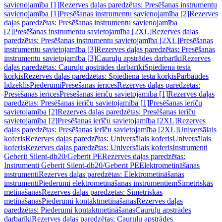
savienojamība [1]
Rezerves daļas paredzētas: Presēšanas instrumentu
savienojamība [1]
Presēšanas instrumentu savienojamība [2]
Rezerves
daļas paredzētas: Presēšanas instrumentu savienojamība
[2]
Presēšanas instrumentu savietojamība [2XL]
Rezerves daļas
paredzētas: Presēšanas instrumentu savietojamība [2XL]
Presēšanas
instrumentu savietojamība [3]
Rezerves daļas paredzētas: Presēšanas
instrumentu savietojamība [3]
Cauruļu apstrādes darbarīki
Rezerves
daļas paredzētas: Cauruļu apstrādes darbarīki
Spiediena testa
korķis
Rezerves daļas paredzētas: Spiediena testa korķis
Pārbaudes
līdzeklis
Piederumi
Presēšanas ierīces
Rezerves daļas paredzētas:
Presēšanas ierīces
Presēšanas ierīču savietojamība [1]
Rezerves daļas
paredzētas: Presēšanas ierīču savietojamība [1]
Presēšanas ierīču
savietojamība [2]
Rezerves daļas paredzētas: Presēšanas ierīču
savietojamība [2]
Presēšanas ierīču savietojamība [2XL]
Rezerves
daļas paredzētas: Presēšanas ierīču savietojamība [2XL]
Universālais
koferis
Rezerves daļas paredzētas: Universālais koferis
Universālais
koferis
Rezerves daļas paredzētas: Universālais koferis
Instrumenti
Geberit Silent-db20/Geberit PE
Rezerves daļas paredzētas:
Instrumenti Geberit Silent-db20/Geberit PE
Elektrometināšanas
instrumenti
Rezerves daļas paredzētas: Elektrometināšanas
instrumenti
Piederumi elektrometināšanas instrumentiem
Simetriskās
metināšanas
Rezerves daļas paredzētas: Simetriskās
metināšanas
Piederumi kontaktmetināšanas
Rezerves daļas
paredzētas: Piederumi kontaktmetināšanas
Cauruļu apstrādes
darbarīki
Rezerves daļas paredzētas: Cauruļu apstrādes