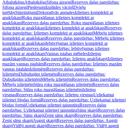
Atbalstkājas
Atbalstkājas
Sifona aizsegi
Rezerves daļas paredzētas:
Sifona aizsegi
Piederumi
Izplūdes vāciņš
Dvieļu
turētājs
Stiprinājumi
Dekoratīvās apmales
Izlietnes komplekti ar
apakšskapi
Roku mazgāšanas izlietnes komplekti ar
apakšskapi
Rezerves daļas paredzētas: Roku mazgāšanas izlietnes
komplekti ar apakšskapi
Izlietnes komplekti ar apakšskapi
Rezerves
daļas paredzētas: Izlietnes komplekti ar apakšskapi
Mēbeļu izlietnes
komplekti ar apakšskapi
Rezerves daļas paredzētas: Mēbeļu izlietnes
komplekti ar apakšskapi
Iebūvējamas izlietnes komplekti ar
apakšskapi
Rezerves daļas paredzētas: Iebūvējamas izlietnes
komplekti ar apakšskapi
Vannas istabas mēbeles
Izlietņu
apakšskapji
Rezerves daļas paredzētas: Izlietņu apakšskapji
Izlietnes
mazām vannas istabām
Rezerves daļas paredzētas: Izlietnes mazām
vannas istabām
Izlietnēm
Rezerves daļas paredzētas:
Izlietnēm
Dubultajām izlietnēm
Rezerves daļas paredzētas:
Dubultajām izlietnēm
Mēbeļu izlietnēm
Rezerves daļas paredzētas:
Mēbeļu izlietnēm
Stūra roku mazgāšanas izlietnēm
Rezerves daļas
paredzētas: Stūra roku mazgāšanas izlietnēm
Izlietņu
virsmas
Rezerves daļas paredzētas: Izlietņu virsmas
Uzliekamai
izlietnei bļodas formā
Rezerves daļas paredzētas: Uzliekamai izlietnei
bļodas formā
Uzliekamai izlietnei taisnstūra
Rezerves daļas
paredzētas: Uzliekamai izlietnei taisnstūra
Sānu skapji
Rezerves daļas
paredzētas: Sānu skapji
Zemi sānu skapji
Rezerves daļas paredzētas:
Zemi sānu skapji
Augsti skapji
Rezerves daļas paredzētas: Augsti
skapji
Vidēji augsti skapji
Rezerves daļas paredzētas: Vidēji augsti