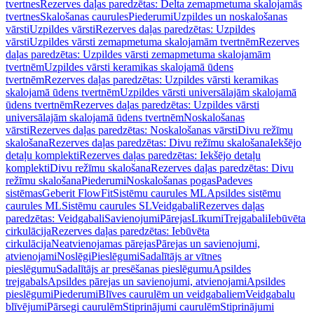
tvertnes
Rezerves daļas paredzētas: Delta zemapmetuma skalojamās
tvertnes
Skalošanas caurules
Piederumi
Uzpildes un noskalošanas
vārsti
Uzpildes vārsti
Rezerves daļas paredzētas: Uzpildes
vārsti
Uzpildes vārsti zemapmetuma skalojamām tvertnēm
Rezerves
daļas paredzētas: Uzpildes vārsti zemapmetuma skalojamām
tvertnēm
Uzpildes vārsti keramikas skalojamā ūdens
tvertnēm
Rezerves daļas paredzētas: Uzpildes vārsti keramikas
skalojamā ūdens tvertnēm
Uzpildes vārsti universālajām skalojamā
ūdens tvertnēm
Rezerves daļas paredzētas: Uzpildes vārsti
universālajām skalojamā ūdens tvertnēm
Noskalošanas
vārsti
Rezerves daļas paredzētas: Noskalošanas vārsti
Divu režīmu
skalošana
Rezerves daļas paredzētas: Divu režīmu skalošana
Iekšējo
detaļu komplekti
Rezerves daļas paredzētas: Iekšējo detaļu
komplekti
Divu režīmu skalošana
Rezerves daļas paredzētas: Divu
režīmu skalošana
Piederumi
Noskalošanas pogas
Padeves
sistēmas
Geberit FlowFit
Sistēmu caurules ML
Apsildes sistēmu
caurules ML
Sistēmu caurules SL
Veidgabali
Rezerves daļas
paredzētas: Veidgabali
Savienojumi
Pārejas
Līkumi
Trejgabali
Iebūvēta
cirkulācija
Rezerves daļas paredzētas: Iebūvēta
cirkulācija
Neatvienojamas pārejas
Pārejas un savienojumi,
atvienojami
Noslēgi
Pieslēgumi
Sadalītājs ar vītnes
pieslēgumu
Sadalītājs ar presēšanas pieslēgumu
Apsildes
trejgabals
Apsildes pārejas un savienojumi, atvienojami
Apsildes
pieslēgumi
Piederumi
Blīves caurulēm un veidgabaliem
Veidgabalu
blīvējumi
Pārsegi caurulēm
Stiprinājumi caurulēm
Stiprinājumi