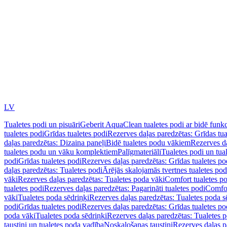
LV
Tualetes podi un pisuāri
Geberit AquaClean tualetes podi ar bidē funkc
tualetes podi
Grīdas tualetes podi
Rezerves daļas paredzētas: Grīdas tua
daļas paredzētas: Dizaina paneļi
Bidē tualetes podu vākiem
Rezerves da
tualetes podu un vāku komplektiem
Palīgmateriāli
Tualetes podi un tua
podi
Grīdas tualetes podi
Rezerves daļas paredzētas: Grīdas tualetes po
daļas paredzētas: Tualetes podi
Ārējās skalojamās tvertnes tualetes po
vāki
Rezerves daļas paredzētas: Tualetes poda vāki
Comfort tualetes p
tualetes podi
Rezerves daļas paredzētas: Pagarināti tualetes podi
Comfor
vāki
Tualetes poda sēdriņķi
Rezerves daļas paredzētas: Tualetes poda s
podi
Grīdas tualetes podi
Rezerves daļas paredzētas: Grīdas tualetes po
poda vāki
Tualetes poda sēdriņķi
Rezerves daļas paredzētas: Tualetes p
taustiņi un tualetes poda vadība
Noskalošanas taustiņi
Rezerves daļas p