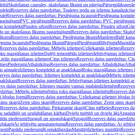
lekti
Skalošanas caurules, skalošanas līkumi un pārejas
Pārsegplāksnes
I
plekti
Rezerves daļas paredzētas: Tualetes podu un izlietņu kanalizācija
rule
Rezerves daļas paredzētas: Pieslēguma īscaurule
Pieslēguma komple
agarinājumi
PVC pieslēgumi
Rezerves daļas paredzētas: PVC pieslēgumi
jas komplekti
Pisuāru sifoni
Rezerves daļas paredzētas: Pisuāru sifoni
Glie
ļu un skalošanas līkumu pagarinājumi
Rezerves daļas paredzētas: Skalo
līkumi
Rezerves daļas paredzētas: Pieslēguma līkumi
Manšetes
Bidē kanal
ēguma īscaurule
Pieslēguma līkumi
Pārsegi
Pieslēgumi
Blīvējumi
Mazgāšan
Rezerves daļas paredzētas: Mēbeļu izlietnes
Uzliekamās izlietnes
Rezerve
oku mazgāšanas izlietne
Daļēji iemontētās izlietnes
Iebūvējamas izlietnes
Lielās mazgāšanas izlietnes
Citas izlietnes
Rezerves daļas paredzētas: Cita
etnes
Piederumi
Atbalstkājas
Rezerves daļas paredzētas: Atbalstkājas
Atbal
ās apmales
Izlietnes komplekti ar apakšskapi
Roku mazgāšanas izlietnes 
erves daļas paredzētas: Izlietnes komplekti ar apakšskapi
Mēbeļu izlietn
pakšskapi
Rezerves daļas paredzētas: Iebūvējamas izlietnes komplekti a
es daļas paredzētas: Izlietnes mazām vannas istabām
Izlietnēm
Rezerves 
edzētas: Mēbeļu izlietnēm
Stūra roku mazgāšanas izlietnēm
Rezerves daļ
ei bļodas formā
Rezerves daļas paredzētas: Uzliekamai izlietnei bļodas f
Sānu skapji
Zemi sānu skapji
Rezerves daļas paredzētas: Zemi sānu skapj
Rezerves daļas paredzētas: Piekaramie skapji
Citas mēbeles
Rezerves daļ
u sadalītāji un uzglabāšanas kārbas
Dvieļu turētāji un dvieļu āķi
Apgaism
ildu piederumi
Spoguļi un spoguļskapji
Spoguļi
Rezerves daļas paredzēta
uļskapji
Ar iebūvētu apgaismojumu
Rezerves daļas paredzētas: Ar iebū
enti
Papildu piederumi
Kontaktligzdas
Maisītāji
Izlietnes maisītāji
Rezerve
arbināšana, izmantojot elektrotīklu
Vertikāla montāža, darbināšana, izma