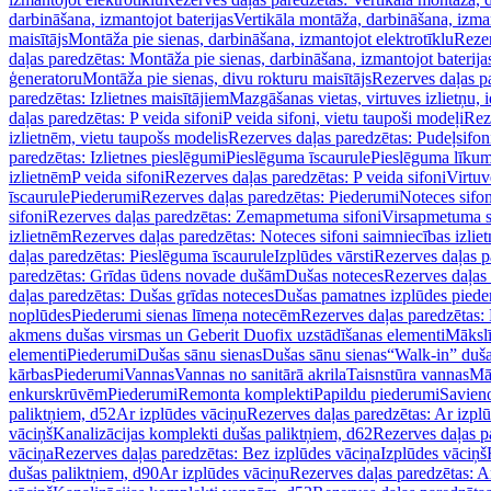
darbināšana, izmantojot baterijas
Vertikāla montāža, darbināšana, izma
maisītājs
Montāža pie sienas, darbināšana, izmantojot elektrotīklu
Rezer
daļas paredzētas: Montāža pie sienas, darbināšana, izmantojot baterija
ģeneratoru
Montāža pie sienas, divu rokturu maisītājs
Rezerves daļas pa
paredzētas: Izlietnes maisītājiem
Mazgāšanas vietas, virtuves izlietņu, i
daļas paredzētas: P veida sifoni
P veida sifoni, vietu taupoši modeļi
Reze
izlietnēm, vietu taupošs modelis
Rezerves daļas paredzētas: Pudeļsifoni
paredzētas: Izlietnes pieslēgumi
Pieslēguma īscaurule
Pieslēguma līkum
izlietnēm
P veida sifoni
Rezerves daļas paredzētas: P veida sifoni
Virtuv
īscaurule
Piederumi
Rezerves daļas paredzētas: Piederumi
Noteces sifo
sifoni
Rezerves daļas paredzētas: Zemapmetuma sifoni
Virsapmetuma s
izlietnēm
Rezerves daļas paredzētas: Noteces sifoni saimniecības izlie
daļas paredzētas: Pieslēguma īscaurule
Izplūdes vārsti
Rezerves daļas pa
paredzētas: Grīdas ūdens novade dušām
Dušas noteces
Rezerves daļas
daļas paredzētas: Dušas grīdas noteces
Dušas pamatnes izplūdes piede
noplūdes
Piederumi sienas līmeņa notecēm
Rezerves daļas paredzētas:
akmens dušas virsmas un Geberit Duofix uzstādīšanas elementi
Mākslī
elementi
Piederumi
Dušas sānu sienas
Dušas sānu sienas
“Walk-in” duša
kārbas
Piederumi
Vannas
Vannas no sanitārā akrila
Taisnstūra vannas
Mā
enkurskrūvēm
Piederumi
Remonta komplekti
Papildu piederumi
Savien
paliktņiem, d52
Ar izplūdes vāciņu
Rezerves daļas paredzētas: Ar izpl
vāciņš
Kanalizācijas komplekti dušas paliktņiem, d62
Rezerves daļas p
vāciņa
Rezerves daļas paredzētas: Bez izplūdes vāciņa
Izplūdes vāciņš
dušas paliktņiem, d90
Ar izplūdes vāciņu
Rezerves daļas paredzētas: A