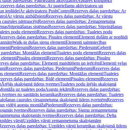
 daļas paredzētas: Pagriežams aktivizators
Apdares komplekti
ezerves daļas paredzētas: Ar pagriežamu aktivizatoru un
un ieplūdei
Ar aktivizatoru PushControl
Rezerves daļas paredzētas: Ar
trol
Ar vārstu aizbāžņiem
Rezerves daļas paredzētas: Ar vārstu
aurules pārtraucējs
Rezerves daļas paredzētas: Zemapmetuma
tēmas
Stiprināšanas sistēmas
Rezerves daļas paredzētas: Stiprināšanas
aletes podu elementi
Rezerves daļas paredzētas: Tualetes podu
Rezerves daļas paredzētas: Pisuāru elementi
Elementi dušām ar noplūdi
 vannām
Walk-in dušas sienu elementi
Elementi saimniecības
ementi
Piederumi
Rezerves daļas paredzētas: Piederumi
Geberit
 paredzētas: Montāžas elementi
Tualetes podu elementi
Rezerves daļas
 elementi
Pisuāru elementi
Rezerves daļas paredzētas: Pisuāru
rves daļas paredzētas: Elementi maisītājiem un ierīcēm
Elementi veļas
umi
Rezerves daļas paredzētas: Piederumi
Piederumi
Rezerves daļas
s elementi
Rezerves daļas paredzētas: Montāžas elementi
Tualetes
zerves daļas paredzētas: Bidē elementi
Pisuāru elementi
Rezerves
m
Ārējās skalojamā ūdens tvertnes
Tualetes podu ārējās skalojamā
Montāža uz tualetes poda
Augstu iekārts
Rezerves daļas paredzētas:
 tvertnes no sanitārās keramikas
Rezerves daļas paredzētas: Tualetes
alošanas caurules virsapmetuma skalojamā ūdens tvertnēm
Rezerves
un vidēji augsta montāža
Piederumi
Rezerves daļas paredzētas:
jamās tvertnes
Rezerves daļas paredzētas: Sigma zemapmetuma
mapmetuma skalojamās tvertnes
Rezerves daļas paredzētas: Delta
pildes vārsti
Uzpildes vārsti zemapmetuma skalojamām
Rezerves daļas paredzētas: Uzpildes vārsti keramikas skalojamā ūdens