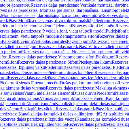
ntojot ģeneratoru
Rezerves daļas paredzētas: Vertikāla montāža, darbinā
ves daļas paredzētas: Montāža pie sienas, darbināšana, izmantojot elekt
s
Montāža pie sienas, darbināšana, izmantojot ģeneratoru
Rezerves daļas 
redzētas: Montāža pie sienas, divu rokturu maisītājs
Piederumi
Rezerves
erīču un lieto izlietņu savienotājelementi
Noteces sifoni izlietnēm
Rezerve
rves daļas paredzētas: P veida sifoni, vietu taupoši modeļi
Pudeļsifoni 
 izlietnēm, vietu taupošs modelis
Zemapmetuma sifoni
Rezerves daļas 
i
Pārsegi
Blīvējumi
Vertikālās caurules
Pagarinājumi
Aktivizācijas element
es izlietņu pieslēgumi
Rezerves daļas paredzētas: Virtuves izlietņu pies
nu piederumi
Rezerves daļas paredzētas: Noteces sifonu piederumi
P veid
ifoni
Rezerves daļas paredzētas: Virsapmetuma sifoni
Pieslēgumi
Rezerve
tnēm
Sifoni
Rezerves daļas paredzētas: Sifoni
Pieslēguma līkumi
Rezerves 
redzētas: Izplūdes vārsti
Piederumi
Rezerves daļas paredzētas: Piederu
 paredzētas: Dušas noteces
Piederumi dušas kanāliem
Rezerves daļas par
rumi
Rezerves daļas paredzētas: Dušas pamatnes izplūdes piederumi
Sie
 Piederumi sienas līmeņa notecēm
Dušas paliktņi un dušas virsmas
Rezerv
gā akmens dušas virsmas
Rezerves daļas paredzētas: Mākslīgā akmens 
s sānu sienas
Vannu atdalīšanas elementi
Dušas durvis
Piederumi
Nišas n
kslīgā akmens vannas
Vannas zīdaiņiem
Montāžas elementi
Kāju komplek
otājelementi dušām un vannām
Kanalizācijas komplekti dušas paliktņie
ūdes vāciņu
Bez izplūdes vāciņa
Rezerves daļas paredzētas: Bez izplūdes
aredzētas: Kanalizācijas komplekti dušas paliktņiem, d62
Ar izplūdes v
Rezerves daļas paredzētas: Izplūdes vāciņš
Kanalizācijas komplekti duša
r izplūdes vāciņu
Bez izplūdes vāciņa
Rezerves daļas paredzētas: Bez iz