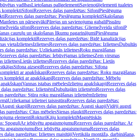
ebūvētas vadības
Lietošanas palīgelementi
Savienotājelementi tualetes
s komplekti
Sifoni
Rezerves daļas paredzētas: Sifoni
Pieslēguma
kti
Rezerves daļas paredzētas: Pieslēguma komplekti
Skalošanas
Manšetes un pārsegvāki
Pārejas un savienojuma gabali
Pisuāru
mežveida sifoni
Rezerves daļas paredzētas: Gliemežveida sifoni
P
šanas cauruļu un skalošanas līkumu pagarinājumi
Pieslēguma
izācijas komplekti
Rezerves daļas paredzētas: Bidē kanalizācijas
as vieta
Izlietnes
Izlietnes
Rezerves daļas paredzētas: Izlietnes
Dubultās
s daļas paredzētas: Uzliekamās izlietnes
Roku mazgāšanas
Rezerves daļas paredzētas: Iebūvējamas izlietnes
Zem virsmas
s izlietnes
Lietās izlietnes
Rezerves daļas paredzētas: Lietās
stkājas
Sifona aizsegi
Rezerves daļas paredzētas: Sifona
komplekti ar apakšskapi
Rezerves daļas paredzētas: Roku mazgāšanas
es komplekti ar apakšskapi
Rezerves daļas paredzētas: Mēbeļu
r apakšskapi
Vannas istabas mēbeles
Izlietņu apakšskapji
Rezerves daļas
daļas paredzētas: Izlietnēm
Dubultajām izlietnēm
Rezerves daļas
as paredzētas: Stūra roku mazgāšanas izlietnēm
Izlietņu
ormā
Uzliekamai izlietnei taisnstūra
Rezerves daļas paredzētas:
i
Augsti skapji
Rezerves daļas paredzētas: Augsti skapji
Vidēji augsti
as paredzētas: Citas mēbeles
Sienas plaukti
Rezerves daļas paredzētas:
ojuma elementi
Rokturi
Kāju komplekti
Magnētiskās
s: Spoguļi
Ar iebūvētu apgaismojumu
Rezerves daļas paredzētas: Ar
vētu apgaismojumu
Bez iebūvēta apgaismojuma
Rezerves daļas
s daļas paredzētas: Izlietnes maisītāji
Vertikāla montāža, darbināšana,
ntojot baterijas
Rezerves daļas paredzētas: Vertikāla montāža,