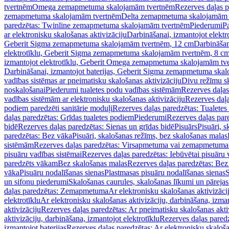
tvertnēm
Omega zemapmetuma skalojamām tvertnēm
Rezerves daļas 
zemapmetuma skalojamām tvertnēm
Delta zemapmetuma skalojamām 
paredzētas: Twinline zemapmetuma skalojamām tvertnēm
Piederumi
Pa
ar elektronisku skalošanas aktivizāciju
Darbināšanai, izmantojot elek
Geberit Sigma zemapmetuma skalojamām tvertnēm, 12 cm
Darbināšan
elektrotīklu, Geberit Sigma zemapmetuma skalojamām tvertnēm, 8 c
izmantojot elektrotīklu, Geberit Omega zemapmetuma skalojamām tv
Darbināšanai, izmantojot baterijas, Geberit Sigma zemapmetuma ska
vadības sistēmas ar pneimatisku skalošanas aktivizāciju
Divu režīmu s
noskalošanai
Piederumi tualetes podu vadības sistēmām
Rezerves daļas
vadības sistēmām ar elektronisku skalošanas aktivizāciju
Rezerves daļa
podiem paredzēti sanitārie moduļi
Rezerves daļas paredzētas: Tualetes
daļas paredzētas: Grīdas tualetes podiem
Piederumi
Rezerves daļas par
bidē
Rezerves daļas paredzētas: Sienas un grīdas bidē
Pisuārs
Pisuāri, 
paredzētas: Bez vāka
Pisuāri, skalošanas režīms, bez skalošanas malas
sistēmām
Rezerves daļas paredzētas: Virsapmetuma vai zemapmetuma 
pisuāru vadības sistēmai
Rezerves daļas paredzētas: Iebūvētai pisuāru 
paredzēts vākam
Bez skalošanas malas
Rezerves daļas paredzētas: Bez
vāka
Pisuāru nodalīšanas sienas
Plastmasas pisuāru nodalīšanas sienas
S
un sifonu piederumi
Skalošanas caurules, skalošanas līkumi un pārejas
daļas paredzētas: Zemapmetuma
Ar elektronisku skalošanas aktivizācij
elektrotīklu
Ar elektronisku skalošanas aktivizāciju, darbināšana, izman
aktivizāciju
Rezerves daļas paredzētas: Ar pneimatisku skalošanas akti
aktivizāciju, darbināšana, izmantojot elektrotīklu
Rezerves daļas paredz
izmantojot baterijas
Rezerves daļas paredzētas: Ar elektronisku skalošan