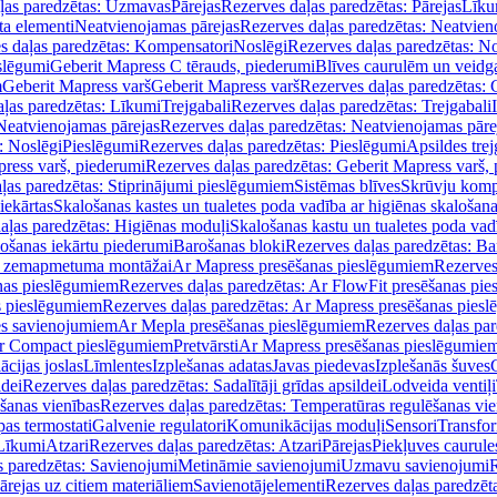
ļas paredzētas: Uzmavas
Pārejas
Rezerves daļas paredzētas: Pārejas
Līku
ta elementi
Neatvienojamas pārejas
Rezerves daļas paredzētas: Neatvien
s daļas paredzētas: Kompensatori
Noslēgi
Rezerves daļas paredzētas: No
slēgumi
Geberit Mapress C tērauds, piederumi
Blīves caurulēm un veidg
m
Geberit Mapress varš
Geberit Mapress varš
Rezerves daļas paredzētas: 
ļas paredzētas: Līkumi
Trejgabali
Rezerves daļas paredzētas: Trejgabali
Neatvienojamas pārejas
Rezerves daļas paredzētas: Neatvienojamas pāre
: Noslēgi
Pieslēgumi
Rezerves daļas paredzētas: Pieslēgumi
Apsildes trej
ress varš, piederumi
Rezerves daļas paredzētas: Geberit Mapress varš,
ļas paredzētas: Stiprinājumi pieslēgumiem
Sistēmas blīves
Skrūvju komp
iekārtas
Skalošanas kastes un tualetes poda vadība ar higiēnas skalošana
aļas paredzētas: Higiēnas moduļi
Skalošanas kastu un tualetes poda vad
lošanas iekārtu piederumi
Barošanas bloki
Rezerves daļas paredzētas: Ba
iļi zemapmetuma montāžai
Ar Mapress presēšanas pieslēgumiem
Rezerves
nas pieslēgumiem
Rezerves daļas paredzētas: Ar FlowFit presēšanas pi
s pieslēgumiem
Rezerves daļas paredzētas: Ar Mapress presēšanas pies
es savienojumiem
Ar Mepla presēšanas pieslēgumiem
Rezerves daļas pa
Ar Compact pieslēgumiem
Pretvārsti
Ar Mapress presēšanas pieslēgumie
ācijas joslas
Līmlentes
Izplešanas adatas
Javas piedevas
Izplešanās šuves
ldei
Rezerves daļas paredzētas: Sadalītāji grīdas apsildei
Lodveida ventiļi
šanas vienības
Rezerves daļas paredzētas: Temperatūras regulēšanas vie
pas termostati
Galvenie regulatori
Komunikācijas moduļi
Sensori
Transfor
Līkumi
Atzari
Rezerves daļas paredzētas: Atzari
Pārejas
Piekļuves caurule
s paredzētas: Savienojumi
Metināmie savienojumi
Uzmavu savienojumi
R
ārejas uz citiem materiāliem
Savienotājelementi
Rezerves daļas paredzēt