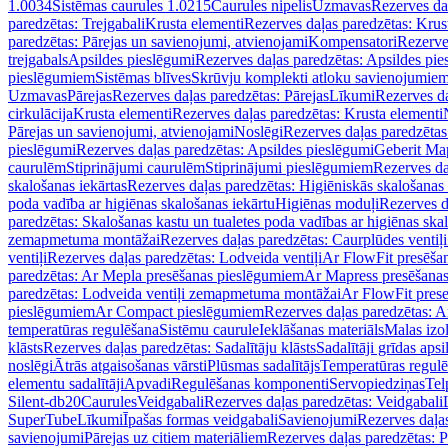
1.0034
Sistēmas caurules 1.0215
Caurules nipelis
Uzmavas
Rezerves da
paredzētas: Trejgabali
Krusta elementi
Rezerves daļas paredzētas: Krus
paredzētas: Pārejas un savienojumi, atvienojami
Kompensatori
Rezerve
trejgabals
Apsildes pieslēgumi
Rezerves daļas paredzētas: Apsildes pie
pieslēgumiem
Sistēmas blīves
Skrūvju komplekti atloku savienojumie
Uzmavas
Pārejas
Rezerves daļas paredzētas: Pārejas
Līkumi
Rezerves da
cirkulācija
Krusta elementi
Rezerves daļas paredzētas: Krusta elementi
Pārejas un savienojumi, atvienojami
Noslēgi
Rezerves daļas paredzētas
pieslēgumi
Rezerves daļas paredzētas: Apsildes pieslēgumi
Geberit Map
caurulēm
Stiprinājumi caurulēm
Stiprinājumi pieslēgumiem
Rezerves da
skalošanas iekārtas
Rezerves daļas paredzētas: Higiēniskās skalošanas 
poda vadība ar higiēnas skalošanas iekārtu
Higiēnas moduļi
Rezerves d
paredzētas: Skalošanas kastu un tualetes poda vadības ar higiēnas ska
zemapmetuma montāžai
Rezerves daļas paredzētas: Caurplūdes vent
ventiļi
Rezerves daļas paredzētas: Lodveida ventiļi
Ar FlowFit presēša
paredzētas: Ar Mepla presēšanas pieslēgumiem
Ar Mapress presēšana
paredzētas: Lodveida ventiļi zemapmetuma montāžai
Ar FlowFit pres
pieslēgumiem
Ar Compact pieslēgumiem
Rezerves daļas paredzētas: 
temperatūras regulēšana
Sistēmu caurule
Ieklāšanas materiāls
Malas izol
klāsts
Rezerves daļas paredzētas: Sadalītāju klāsts
Sadalītāji grīdas apsi
noslēgi
Ātrās atgaisošanas vārsti
Plūsmas sadalītājs
Temperatūras regulē
elementu sadalītāji
Apvadi
Regulēšanas komponenti
Servopiedziņas
Tel
Silent-db20
Caurules
Veidgabali
Rezerves daļas paredzētas: Veidgabali
SuperTube
Līkumi
Īpašas formas veidgabali
Savienojumi
Rezerves daļa
savienojumi
Pārejas uz citiem materiāliem
Rezerves daļas paredzētas: P