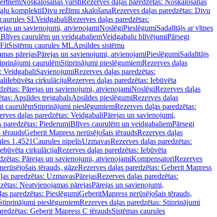
vertnēm
Noskalošanas vārsti
Rezerves daļas paredzētas: Noskalošanas
taļu komplekti
Divu režīmu skalošana
Rezerves daļas paredzētas: Divu
caurules SL
Veidgabali
Rezerves daļas paredzētas:
ejas un savienojumi, atvienojami
Noslēgi
Pieslēgumi
Sadalītājs ar vītnes
i
Blīves caurulēm un veidgabaliem
Veidgabalu blīvējumi
Pārsegi
Fit
Sistēmu caurules ML
Apsildes sistēmu
amas pārejas
Pārejas un savienojumi, atvienojami
Pieslēgumi
Sadalītājs
iprinājumi caurulēm
Stiprinājumi pieslēgumiem
Rezerves daļas
: Veidgabali
Savienojumi
Rezerves daļas paredzētas:
ali
Iebūvēta cirkulācija
Rezerves daļas paredzētas: Iebūvēta
dzētas: Pārejas un savienojumi, atvienojami
Noslēgi
Rezerves daļas
tas: Apsildes trejgabals
Apsildes pieslēgumi
Rezerves daļas
mi caurulēm
Stiprinājumi pieslēgumiem
Rezerves daļas paredzētas:
rves daļas paredzētas: Veidgabali
Pārejas un savienojumi,
s paredzētas: Piederumi
Blīves caurulēm un veidgabaliem
Pārsegi
 tērauds
Geberit Mapress nerūsējošais tērauds
Rezerves daļas
ules 1.4521
Caurules nipelis
Uzmavas
Rezerves daļas paredzētas:
Iebūvēta cirkulācija
Rezerves daļas paredzētas: Iebūvēta
dzētas: Pārejas un savienojumi, atvienojami
Kompensatori
Rezerves
nerūsējošais tērauds, gāze
Rezerves daļas paredzētas: Geberit Mapress
ļas paredzētas: Uzmavas
Pārejas
Rezerves daļas paredzētas:
zētas: Neatvienojamas pārejas
Pārejas un savienojumi,
ļas paredzētas: Pieslēgumi
GeberitMapress nerūsējošais tērauds,
Stiprinājumi pieslēgumiem
Rezerves daļas paredzētas: Stiprinājumi
aredzētas: Geberit Mapress C tērauds
Sistēmas caurules