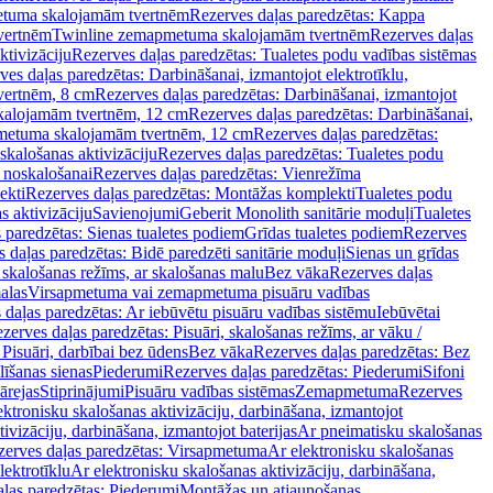
tuma skalojamām tvertnēm
Rezerves daļas paredzētas: Kappa
vertnēm
Twinline zemapmetuma skalojamām tvertnēm
Rezerves daļas
ktivizāciju
Rezerves daļas paredzētas: Tualetes podu vadības sistēmas
ves daļas paredzētas: Darbināšanai, izmantojot elektrotīklu,
vertnēm, 8 cm
Rezerves daļas paredzētas: Darbināšanai, izmantojot
skalojamām tvertnēm, 12 cm
Rezerves daļas paredzētas: Darbināšanai,
apmetuma skalojamām tvertnēm, 12 cm
Rezerves daļas paredzētas:
skalošanas aktivizāciju
Rezerves daļas paredzētas: Tualetes podu
 noskalošanai
Rezerves daļas paredzētas: Vienrežīma
ekti
Rezerves daļas paredzētas: Montāžas komplekti
Tualetes podu
s aktivizāciju
Savienojumi
Geberit Monolith sanitārie moduļi
Tualetes
 paredzētas: Sienas tualetes podiem
Grīdas tualetes podiem
Rezerves
 daļas paredzētas: Bidē paredzēti sanitārie moduļi
Sienas un grīdas
, skalošanas režīms, ar skalošanas malu
Bez vāka
Rezerves daļas
alas
Virsapmetuma vai zemapmetuma pisuāru vadības
 daļas paredzētas: Ar iebūvētu pisuāru vadības sistēmu
Iebūvētai
zerves daļas paredzētas: Pisuāri, skalošanas režīms, ar vāku /
 Pisuāri, darbībai bez ūdens
Bez vāka
Rezerves daļas paredzētas: Bez
līšanas sienas
Piederumi
Rezerves daļas paredzētas: Piederumi
Sifoni
ārejas
Stiprinājumi
Pisuāru vadības sistēmas
Zemapmetuma
Rezerves
ektronisku skalošanas aktivizāciju, darbināšana, izmantojot
ivizāciju, darbināšana, izmantojot baterijas
Ar pneimatisku skalošanas
zerves daļas paredzētas: Virsapmetuma
Ar elektronisku skalošanas
lektrotīklu
Ar elektronisku skalošanas aktivizāciju, darbināšana,
ļas paredzētas: Piederumi
Montāžas un atjaunošanas