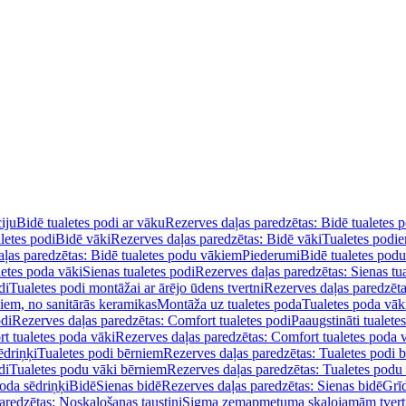
iju
Bidē tualetes podi ar vāku
Rezerves daļas paredzētas: Bidē tualetes 
letes podi
Bidē vāki
Rezerves daļas paredzētas: Bidē vāki
Tualetes podi
ļas paredzētas: Bidē tualetes podu vākiem
Piederumi
Bidē tualetes pod
letes poda vāki
Sienas tualetes podi
Rezerves daļas paredzētas: Sienas tu
di
Tualetes podi montāžai ar ārējo ūdens tvertni
Rezerves daļas paredzēta
diem, no sanitārās keramikas
Montāža uz tualetes poda
Tualetes poda vāk
odi
Rezerves daļas paredzētas: Comfort tualetes podi
Paaugstināti tualete
t tualetes poda vāki
Rezerves daļas paredzētas: Comfort tualetes poda 
ēdriņķi
Tualetes podi bērniem
Rezerves daļas paredzētas: Tualetes podi 
di
Tualetes podu vāki bērniem
Rezerves daļas paredzētas: Tualetes podu
oda sēdriņķi
Bidē
Sienas bidē
Rezerves daļas paredzētas: Sienas bidē
Grī
aredzētas: Noskalošanas taustiņi
Sigma zemapmetuma skalojamām tver