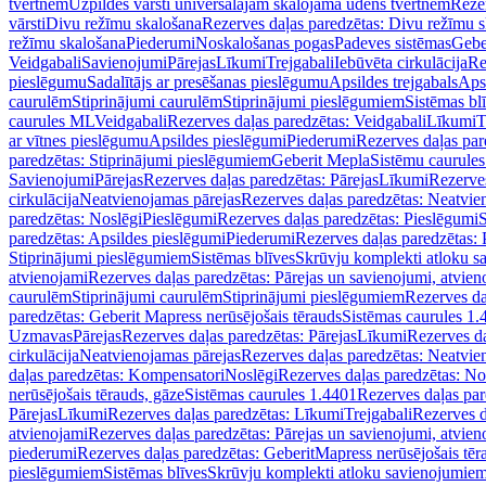
tvertnēm
Uzpildes vārsti universālajām skalojamā ūdens tvertnēm
Rezer
vārsti
Divu režīmu skalošana
Rezerves daļas paredzētas: Divu režīmu 
režīmu skalošana
Piederumi
Noskalošanas pogas
Padeves sistēmas
Gebe
Veidgabali
Savienojumi
Pārejas
Līkumi
Trejgabali
Iebūvēta cirkulācija
Re
pieslēgumu
Sadalītājs ar presēšanas pieslēgumu
Apsildes trejgabals
Apsi
caurulēm
Stiprinājumi caurulēm
Stiprinājumi pieslēgumiem
Sistēmas bl
caurules ML
Veidgabali
Rezerves daļas paredzētas: Veidgabali
Līkumi
T
ar vītnes pieslēgumu
Apsildes pieslēgumi
Piederumi
Rezerves daļas par
paredzētas: Stiprinājumi pieslēgumiem
Geberit Mepla
Sistēmu caurule
Savienojumi
Pārejas
Rezerves daļas paredzētas: Pārejas
Līkumi
Rezerves
cirkulācija
Neatvienojamas pārejas
Rezerves daļas paredzētas: Neatvie
paredzētas: Noslēgi
Pieslēgumi
Rezerves daļas paredzētas: Pieslēgumi
S
paredzētas: Apsildes pieslēgumi
Piederumi
Rezerves daļas paredzētas:
Stiprinājumi pieslēgumiem
Sistēmas blīves
Skrūvju komplekti atloku 
atvienojami
Rezerves daļas paredzētas: Pārejas un savienojumi, atvien
caurulēm
Stiprinājumi caurulēm
Stiprinājumi pieslēgumiem
Rezerves da
paredzētas: Geberit Mapress nerūsējošais tērauds
Sistēmas caurules 1.
Uzmavas
Pārejas
Rezerves daļas paredzētas: Pārejas
Līkumi
Rezerves da
cirkulācija
Neatvienojamas pārejas
Rezerves daļas paredzētas: Neatvie
daļas paredzētas: Kompensatori
Noslēgi
Rezerves daļas paredzētas: No
nerūsējošais tērauds, gāze
Sistēmas caurules 1.4401
Rezerves daļas par
Pārejas
Līkumi
Rezerves daļas paredzētas: Līkumi
Trejgabali
Rezerves d
atvienojami
Rezerves daļas paredzētas: Pārejas un savienojumi, atvien
piederumi
Rezerves daļas paredzētas: GeberitMapress nerūsējošais tēr
pieslēgumiem
Sistēmas blīves
Skrūvju komplekti atloku savienojumie