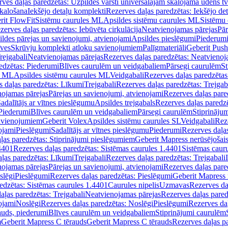
ves daļas paredzētas: Uzpildes vārsti universālajām skalojamā ūdens t
skalošana
Iekšējo detaļu komplekti
Rezerves daļas paredzētas: Iekšējo de
rit FlowFit
Sistēmu caurules ML
Apsildes sistēmu caurules ML
Sistēmu 
zerves daļas paredzētas: Iebūvēta cirkulācija
Neatvienojamas pārejas
Pār
ldes pārejas un savienojumi, atvienojami
Apsildes pieslēgumi
Piederum
īves
Skrūvju komplekti atloku savienojumiem
Palīgmateriāli
Geberit Push
rejgabali
Neatvienojamas pārejas
Rezerves daļas paredzētas: Neatvienoj
edzētas: Piederumi
Blīves caurulēm un veidgabaliem
Pārsegi caurulēm
St
s ML
Apsildes sistēmu caurules ML
Veidgabali
Rezerves daļas paredzētas
 daļas paredzētas: Līkumi
Trejgabali
Rezerves daļas paredzētas: Trejgab
nojamas pārejas
Pārejas un savienojumi, atvienojami
Rezerves daļas pare
adalītājs ar vītnes pieslēgumu
Apsildes trejgabals
Rezerves daļas paredzē
 Piederumi
Blīves caurulēm un veidgabaliem
Pārsegi caurulēm
Stiprināju
savienojumiem
Geberit Volex
Apsildes sistēmu caurules SL
Veidgabali
Reze
ojami
Pieslēgumi
Sadalītājs ar vītnes pieslēgumu
Piederumi
Rezerves daļa
ļas paredzētas: Stiprinājumi pieslēgumiem
Geberit Mapress nerūsējošais
4401
Rezerves daļas paredzētas: Sistēmas caurules 1.4401
Sistēmas caur
ļas paredzētas: Līkumi
Trejgabali
Rezerves daļas paredzētas: Trejgabali
nojamas pārejas
Pārejas un savienojumi, atvienojami
Rezerves daļas pare
slēgi
Pieslēgumi
Rezerves daļas paredzētas: Pieslēgumi
Geberit Mapress 
edzētas: Sistēmas caurules 1.4401
Caurules nipelis
Uzmavas
Rezerves da
aļas paredzētas: Trejgabali
Neatvienojamas pārejas
Rezerves daļas pared
ojami
Noslēgi
Rezerves daļas paredzētas: Noslēgi
Pieslēgumi
Rezerves da
auds, piederumi
Blīves caurulēm un veidgabaliem
Stiprinājumi caurulēm
m
Geberit Mapress C tērauds
Geberit Mapress C tērauds
Rezerves daļas p