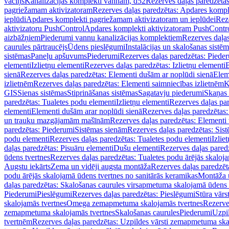
vāciņš
Kanalizācijas komplekti vannām, d52
Rezerves daļas paredzēta
pagriežamam aktivizatoram
Rezerves daļas paredzētas: Apdares komp
ieplūdi
Apdares komplekti pagriežamam aktivizatoram un ieplūdei
Rez
aktivizatoru PushControl
Apdares komplekti aktivizatoram PushContr
aizbāžņiem
Piederumi vannu kanalizācijas komplektiem
Rezerves daļa
caurules pārtraucējs
Ūdens pieslēgumi
Instalācijas un skalošanas sistē
sistēmas
Paneļu apšuvums
Piederumi
Rezerves daļas paredzētas: Piede
elementi
Izlietņu elementi
Rezerves daļas paredzētas: Izlietņu elementi
B
sienā
Rezerves daļas paredzētas: Elementi dušām ar noplūdi sienā
Elem
izlietnēm
Rezerves daļas paredzētas: Elementi saimniecības izlietnēm
K
GIS
Sienas sistēmas
Stiprināšanas sistēmas
Sagatavju piederumi
Skaņas 
paredzētas: Tualetes podu elementi
Izlietņu elementi
Rezerves daļas par
elementi
Elementi dušām arar noplūdi sienā
Rezerves daļas paredzētas:
un trauku mazgājamām mašīnām
Rezerves daļas paredzētas: Element
paredzētas: Piederumi
Sistēmas sienām
Rezerves daļas paredzētas: Sis
podu elementi
Rezerves daļas paredzētas: Tualetes podu elementi
Izlie
daļas paredzētas: Pisuāru elementi
Dušu elementi
Rezerves daļas pared
ūdens tvertnes
Rezerves daļas paredzētas: Tualetes podu ārējās skaloj
Augstu iekārts
Zema un vidēji augsta montāža
Rezerves daļas paredzēt
podu ārējās skalojamā ūdens tvertnes no sanitārās keramikas
Montāža u
daļas paredzētas: Skalošanas caurules virsapmetuma skalojamā ūdens
Piederumi
Pieslēgumi
Rezerves daļas paredzētas: Pieslēgumi
Stūra vārst
skalojamās tvertnes
Omega zemapmetuma skalojamās tvertnes
Rezerve
zemapmetuma skalojamās tvertnes
Skalošanas caurules
Piederumi
Uzpil
tvertnēm
Rezerves daļas paredzētas: Uzpildes vārsti zemapmetuma sk