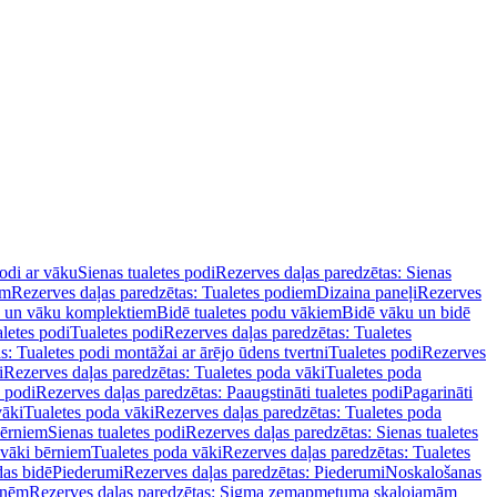
podi ar vāku
Sienas tualetes podi
Rezerves daļas paredzētas: Sienas
em
Rezerves daļas paredzētas: Tualetes podiem
Dizaina paneļi
Rezerves
u un vāku komplektiem
Bidē tualetes podu vākiem
Bidē vāku un bidē
aletes podi
Tualetes podi
Rezerves daļas paredzētas: Tualetes
s: Tualetes podi montāžai ar ārējo ūdens tvertni
Tualetes podi
Rezerves
i
Rezerves daļas paredzētas: Tualetes poda vāki
Tualetes poda
s podi
Rezerves daļas paredzētas: Paaugstināti tualetes podi
Pagarināti
vāki
Tualetes poda vāki
Rezerves daļas paredzētas: Tualetes poda
bērniem
Sienas tualetes podi
Rezerves daļas paredzētas: Sienas tualetes
 vāki bērniem
Tualetes poda vāki
Rezerves daļas paredzētas: Tualetes
das bidē
Piederumi
Rezerves daļas paredzētas: Piederumi
Noskalošanas
tnēm
Rezerves daļas paredzētas: Sigma zemapmetuma skalojamām