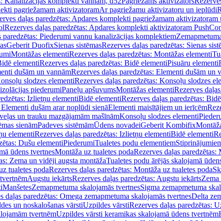
s: Kanalizācijas komplekti vannām, d52
Pagriežams aktivizators
Rezerves
lekti pagriežamam aktivizatoram
Ar pagriežamu aktivizatoru un ieplūdi
R
erves daļas paredzētas: Apdares komplekti pagriežamam aktivizatoram 
ol
Rezerves daļas paredzētas: Apdares komplekti aktivizatoram PushCon
s paredzētas: Piederumi vannu kanalizācijas komplektiem
Zemapmetuma c
mas
Geberit Duofix
Sienas sistēmas
Rezerves daļas paredzētas: Sienas sis
rumi
Montāžas elementi
Rezerves daļas paredzētas: Montāžas elementi
Tu
idē elementi
Rezerves daļas paredzētas: Bidē elementi
Pisuāru elementi
enti dušām un vannām
Rezerves daļas paredzētas: Elementi dušām un
onsoļu slodzes elementi
Rezerves daļas paredzētas: Konsoļu slodzes el
izolācijas piederumi
Paneļu apšuvums
Montāžas elementi
Rezerves daļas
edzētas: Izlietņu elementi
Bidē elementi
Rezerves daļas paredzētas: Bidē
 Elementi dušām arar noplūdi sienā
Elementi maisītājiem un ierīcēm
Reze
i veļas un trauku mazgājamām mašīnām
Konsoļu slodzes elementi
Pieder
tēmas sienām
Padeves sistēmām
Ūdens novadei
Geberit Kombifix
Montāža
tņu elementi
Rezerves daļas paredzētas: Izlietņu elementi
Bidē elementi
Re
zētas: Dušu elementi
Piederumi
Tualetes podu elementiem
Stiprinājumie
amā ūdens tvertnes
Montāža uz tualetes poda
Rezerves daļas paredzētas: 
as: Zema un vidēji augsta montāža
Tualetes podu ārējās skalojamā ūdens
z tualetes poda
Rezerves daļas paredzētas: Montāža uz tualetes poda
Sk
 tvertnēm
Augstu iekārts
Rezerves daļas paredzētas: Augstu iekārts
Zema 
i
Manšetes
Zemapmetuma skalojamās tvertnes
Sigma zemapmetuma skalo
s daļas paredzētas: Omega zemapmetuma skalojamās tvertnes
Delta ze
des un noskalošanas vārsti
Uzpildes vārsti
Rezerves daļas paredzētas: Uz
alojamām tvertnēm
Uzpildes vārsti keramikas skalojamā ūdens tvertnēm