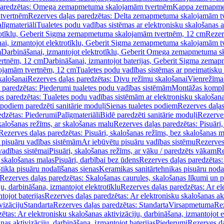
paredzētas: Omega zemapmetuma skalojamām tvertnēm
Kappa zemapme
tvertnēm
Rezerves daļas paredzētas: Delta zemapmetuma skalojamām t
līgmateriāli
Tualetes podu vadības sistēmas ar elektronisku skalošanas a
trotīklu, Geberit Sigma zemapmetuma skalojamām tvertnēm, 12 cm
Rezer
ai, izmantojot elektrotīklu, Geberit Sigma zemapmetuma skalojamām t
m
Darbināšanai, izmantojot elektrotīklu, Geberit Omega zemapmetuma 
ertnēm, 12 cm
Darbināšanai, izmantojot baterijas, Geberit Sigma zem
lojamām tvertnēm, 12 cm
Tualetes podu vadības sistēmas ar pneimatisku 
kalošanai
Rezerves daļas paredzētas: Divu režīmu skalošanai
Vienrežīma
 paredzētas: Piederumi tualetes podu vadības sistēmām
Montāžas kompl
s paredzētas: Tualetes podu vadības sistēmām ar elektronisku skalošana
 podiem paredzēti sanitārie moduļi
Sienas tualetes podiem
Rezerves daļas
edzētas: Piederumi
Palīgmateriāli
Bidē paredzēti sanitārie moduļi
Rezerves
skalošanas režīms, ar skalošanas malu
Rezerves daļas paredzētas: Pisuāri
Rezerves daļas paredzētas: Pisuāri, skalošanas režīms, bez skalošanas m
pisuāru vadības sistēmām
Ar iebūvētu pisuāru vadības sistēmu
Rezerves
vadības sistēmai
Pisuāri, skalošanas režīms, ar vāku / paredzēts vākam
Re
 skalošanas malas
Pisuāri, darbībai bez ūdens
Rezerves daļas paredzētas:
tikla pisuāru nodalīšanas sienas
Keramikas sanitārtehnikas pisuāru noda
Rezerves daļas paredzētas: Skalošanas caurules, skalošanas līkumi un p
u, darbināšana, izmantojot elektrotīklu
Rezerves daļas paredzētas: Ar el
tojot baterijas
Rezerves daļas paredzētas: Ar elektronisku skalošanas akt
vizāciju
Standarta
Rezerves daļas paredzētas: Standarta
Virsapmetuma
Re
ētas: Ar elektronisku skalošanas aktivizāciju, darbināšana, izmantojot e
as aktivizāciju, darbināšana, izmantojot baterijas
Piederumi
Rezerves da