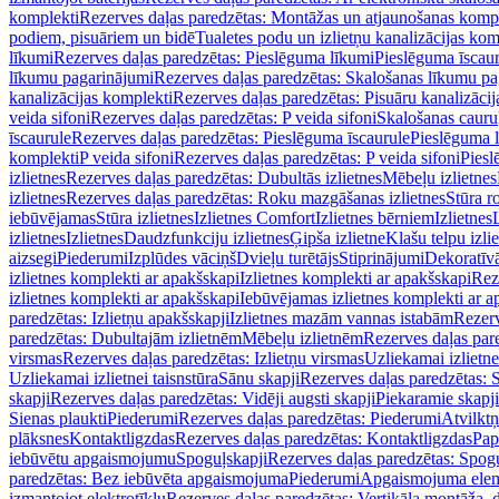
komplekti
Rezerves daļas paredzētas: Montāžas un atjaunošanas komp
podiem, pisuāriem un bidē
Tualetes podu un izlietņu kanalizācijas kom
līkumi
Rezerves daļas paredzētas: Pieslēguma līkumi
Pieslēguma īscau
līkumu pagarinājumi
Rezerves daļas paredzētas: Skalošanas līkumu p
kanalizācijas komplekti
Rezerves daļas paredzētas: Pisuāru kanalizāci
veida sifoni
Rezerves daļas paredzētas: P veida sifoni
Skalošanas cauru
īscaurule
Rezerves daļas paredzētas: Pieslēguma īscaurule
Pieslēguma 
komplekti
P veida sifoni
Rezerves daļas paredzētas: P veida sifoni
Piesl
izlietnes
Rezerves daļas paredzētas: Dubultās izlietnes
Mēbeļu izlietnes
izlietnes
Rezerves daļas paredzētas: Roku mazgāšanas izlietnes
Stūra r
iebūvējamas
Stūra izlietnes
Izlietnes Comfort
Izlietnes bērniem
Izlietnes
izlietnes
Izlietnes
Daudzfunkciju izlietnes
Ģipša izlietne
Klašu telpu izli
aizsegi
Piederumi
Izplūdes vāciņš
Dvieļu turētājs
Stiprinājumi
Dekoratīv
izlietnes komplekti ar apakšskapi
Izlietnes komplekti ar apakšskapi
Rez
izlietnes komplekti ar apakšskapi
Iebūvējamas izlietnes komplekti ar a
paredzētas: Izlietņu apakšskapji
Izlietnes mazām vannas istabām
Rezerv
paredzētas: Dubultajām izlietnēm
Mēbeļu izlietnēm
Rezerves daļas par
virsmas
Rezerves daļas paredzētas: Izlietņu virsmas
Uzliekamai izlietn
Uzliekamai izlietnei taisnstūra
Sānu skapji
Rezerves daļas paredzētas: 
skapji
Rezerves daļas paredzētas: Vidēji augsti skapji
Piekaramie skapji
Sienas plaukti
Piederumi
Rezerves daļas paredzētas: Piederumi
Atvilktņ
plāksnes
Kontaktligzdas
Rezerves daļas paredzētas: Kontaktligzdas
Pap
iebūvētu apgaismojumu
Spoguļskapji
Rezerves daļas paredzētas: Spog
paredzētas: Bez iebūvēta apgaismojuma
Piederumi
Apgaismojuma elem
izmantojot elektrotīklu
Rezerves daļas paredzētas: Vertikāla montāža, d