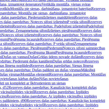
šana, izmantojot ģeneratoru
Vertikāla montāža, vienas sviras
rotīklu
Montāža pie sienas, darbināšana, izmantojot baterijas
Rezerves
paredzētas: Montāža pie sienas, darbināšana, izmantojot
 daļas paredzētas: Piederumi
Izlietnes maisītājiem
Rezerves daļas
s daļas paredzētas: Noteces sifoni izlietnēm
P veida sifoni
Rezerves
izlietnēm
Rezerves daļas paredzētas: Pudeļsifoni izlietnēm
Pudeļsifoni
paredzētas: Zemapmetuma sifoni
Izlietnes pieslēgumi
Rezerves daļas
i
Noteces sifoni izlietnēm
Rezerves daļas paredzētas: Noteces sifoni
lēgumi
Pieslēguma īscaurule
Rezerves daļas paredzētas: Pieslēguma
a sifoni
Rezerves daļas paredzētas: P veida sifoni
Zemapmetuma
s daļas paredzētas: Pieslēgumi
Piederumi
Noteces sifoni saimniecības
daļas paredzētas: Pieslēguma līkumi
Pieslēguma īscaurule
Rezerves
mi
Dušas un vannas
Dušas
Grīdas ūdens novade dušām
Rezerves daļas
edzētas: Piederumi dušas kanāliem
Dušas grīdas noteces
Rezerves
nas līmeņa noplūdes
Rezerves daļas paredzētas: Sienas līmeņa
es daļas paredzētas: Dušas paliktņi un dušas virsmas
Mākslīgā
dušas virsmas
Montāžas elementi
Rezerves daļas paredzētas: Montāžas
ovietošanas kārbas dušām
Nišas novietošanas
ti un komplekti ar šķērsstieņiem un sienas
m, d52
Rezerves daļas paredzētas: Kanalizācijas komplekti dušas
 vāciņa
Izplūdes vāciņš
Rezerves daļas paredzētas: Izplūdes
āciņu
Rezerves daļas paredzētas: Ar izplūdes vāciņu
Bez izplūdes
s paliktņiem, d90
Rezerves daļas paredzētas: Kanalizācijas komplekti
plūdes vāciņa
Izplūdes vāciņš
Rezerves daļas paredzētas: Izplūdes