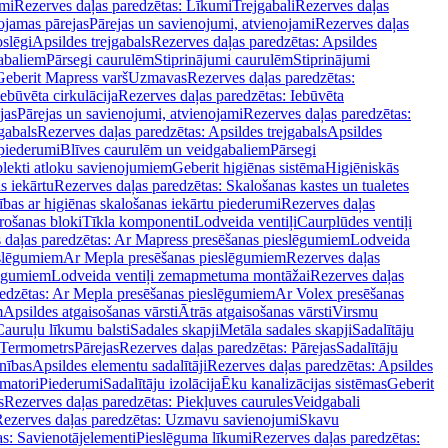
mi
Rezerves daļas paredzētas: Līkumi
Trejgabali
Rezerves daļas
ojamas pārejas
Pārejas un savienojumi, atvienojami
Rezerves daļas
slēgi
Apsildes trejgabals
Rezerves daļas paredzētas: Apsildes
abaliem
Pārsegi caurulēm
Stiprinājumi caurulēm
Stiprinājumi
Geberit Mapress varš
Uzmavas
Rezerves daļas paredzētas:
Iebūvēta cirkulācija
Rezerves daļas paredzētas: Iebūvēta
jas
Pārejas un savienojumi, atvienojami
Rezerves daļas paredzētas:
gabals
Rezerves daļas paredzētas: Apsildes trejgabals
Apsildes
 piederumi
Blīves caurulēm un veidgabaliem
Pārsegi
lekti atloku savienojumiem
Geberit higiēnas sistēma
Higiēniskās
s iekārtu
Rezerves daļas paredzētas: Skalošanas kastes un tualetes
ības ar higiēnas skalošanas iekārtu piederumi
Rezerves daļas
rošanas bloki
Tīkla komponenti
Lodveida ventiļi
Caurplūdes ventiļi
 daļas paredzētas: Ar Mapress presēšanas pieslēgumiem
Lodveida
eslēgumiem
Ar Mepla presēšanas pieslēgumiem
Rezerves daļas
lēgumiem
Lodveida ventiļi zemapmetuma montāžai
Rezerves daļas
redzētas: Ar Mepla presēšanas pieslēgumiem
Ar Volex presēšanas
m
Apsildes atgaisošanas vārsti
Ātrās atgaisošanas vārsti
Virsmu
Cauruļu līkumu balsti
Sadales skapji
Metāla sadales skapji
Sadalītāju
Termometrs
Pārejas
Rezerves daļas paredzētas: Pārejas
Sadalītāju
nības
Apsildes elementu sadalītāji
Rezerves daļas paredzētas: Apsildes
matori
Piederumi
Sadalītāju izolācija
Ēku kanalizācijas sistēmas
Geberit
s
Rezerves daļas paredzētas: Piekļuves caurules
Veidgabali
ezerves daļas paredzētas: Uzmavu savienojumi
Skavu
as: Savienotājelementi
Pieslēguma līkumi
Rezerves daļas paredzētas: