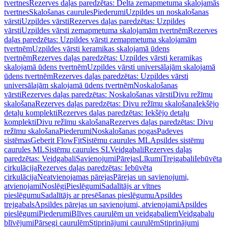
tvertnes
Rezerves daļas paredzētas: Delta zemapmetuma skalojamās
tvertnes
Skalošanas caurules
Piederumi
Uzpildes un noskalošanas
vārsti
Uzpildes vārsti
Rezerves daļas paredzētas: Uzpildes
vārsti
Uzpildes vārsti zemapmetuma skalojamām tvertnēm
Rezerves
daļas paredzētas: Uzpildes vārsti zemapmetuma skalojamām
tvertnēm
Uzpildes vārsti keramikas skalojamā ūdens
tvertnēm
Rezerves daļas paredzētas: Uzpildes vārsti keramikas
skalojamā ūdens tvertnēm
Uzpildes vārsti universālajām skalojamā
ūdens tvertnēm
Rezerves daļas paredzētas: Uzpildes vārsti
universālajām skalojamā ūdens tvertnēm
Noskalošanas
vārsti
Rezerves daļas paredzētas: Noskalošanas vārsti
Divu režīmu
skalošana
Rezerves daļas paredzētas: Divu režīmu skalošana
Iekšējo
detaļu komplekti
Rezerves daļas paredzētas: Iekšējo detaļu
komplekti
Divu režīmu skalošana
Rezerves daļas paredzētas: Divu
režīmu skalošana
Piederumi
Noskalošanas pogas
Padeves
sistēmas
Geberit FlowFit
Sistēmu caurules ML
Apsildes sistēmu
caurules ML
Sistēmu caurules SL
Veidgabali
Rezerves daļas
paredzētas: Veidgabali
Savienojumi
Pārejas
Līkumi
Trejgabali
Iebūvēta
cirkulācija
Rezerves daļas paredzētas: Iebūvēta
cirkulācija
Neatvienojamas pārejas
Pārejas un savienojumi,
atvienojami
Noslēgi
Pieslēgumi
Sadalītājs ar vītnes
pieslēgumu
Sadalītājs ar presēšanas pieslēgumu
Apsildes
trejgabals
Apsildes pārejas un savienojumi, atvienojami
Apsildes
pieslēgumi
Piederumi
Blīves caurulēm un veidgabaliem
Veidgabalu
blīvējumi
Pārsegi caurulēm
Stiprinājumi caurulēm
Stiprinājumi