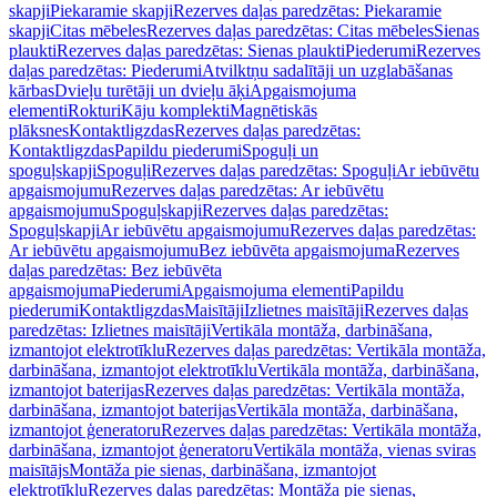
skapji
Piekaramie skapji
Rezerves daļas paredzētas: Piekaramie
skapji
Citas mēbeles
Rezerves daļas paredzētas: Citas mēbeles
Sienas
plaukti
Rezerves daļas paredzētas: Sienas plaukti
Piederumi
Rezerves
daļas paredzētas: Piederumi
Atvilktņu sadalītāji un uzglabāšanas
kārbas
Dvieļu turētāji un dvieļu āķi
Apgaismojuma
elementi
Rokturi
Kāju komplekti
Magnētiskās
plāksnes
Kontaktligzdas
Rezerves daļas paredzētas:
Kontaktligzdas
Papildu piederumi
Spoguļi un
spoguļskapji
Spoguļi
Rezerves daļas paredzētas: Spoguļi
Ar iebūvētu
apgaismojumu
Rezerves daļas paredzētas: Ar iebūvētu
apgaismojumu
Spoguļskapji
Rezerves daļas paredzētas:
Spoguļskapji
Ar iebūvētu apgaismojumu
Rezerves daļas paredzētas:
Ar iebūvētu apgaismojumu
Bez iebūvēta apgaismojuma
Rezerves
daļas paredzētas: Bez iebūvēta
apgaismojuma
Piederumi
Apgaismojuma elementi
Papildu
piederumi
Kontaktligzdas
Maisītāji
Izlietnes maisītāji
Rezerves daļas
paredzētas: Izlietnes maisītāji
Vertikāla montāža, darbināšana,
izmantojot elektrotīklu
Rezerves daļas paredzētas: Vertikāla montāža,
darbināšana, izmantojot elektrotīklu
Vertikāla montāža, darbināšana,
izmantojot baterijas
Rezerves daļas paredzētas: Vertikāla montāža,
darbināšana, izmantojot baterijas
Vertikāla montāža, darbināšana,
izmantojot ģeneratoru
Rezerves daļas paredzētas: Vertikāla montāža,
darbināšana, izmantojot ģeneratoru
Vertikāla montāža, vienas sviras
maisītājs
Montāža pie sienas, darbināšana, izmantojot
elektrotīklu
Rezerves daļas paredzētas: Montāža pie sienas,