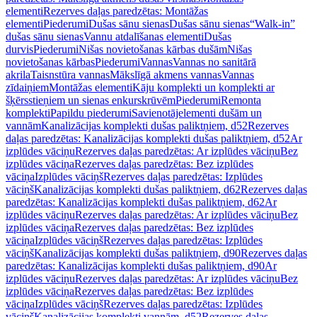
elementi
Rezerves daļas paredzētas: Montāžas
elementi
Piederumi
Dušas sānu sienas
Dušas sānu sienas
“Walk-in”
dušas sānu sienas
Vannu atdalīšanas elementi
Dušas
durvis
Piederumi
Nišas novietošanas kārbas dušām
Nišas
novietošanas kārbas
Piederumi
Vannas
Vannas no sanitārā
akrila
Taisnstūra vannas
Mākslīgā akmens vannas
Vannas
zīdaiņiem
Montāžas elementi
Kāju komplekti un komplekti ar
šķērsstieņiem un sienas enkurskrūvēm
Piederumi
Remonta
komplekti
Papildu piederumi
Savienotājelementi dušām un
vannām
Kanalizācijas komplekti dušas paliktņiem, d52
Rezerves
daļas paredzētas: Kanalizācijas komplekti dušas paliktņiem, d52
Ar
izplūdes vāciņu
Rezerves daļas paredzētas: Ar izplūdes vāciņu
Bez
izplūdes vāciņa
Rezerves daļas paredzētas: Bez izplūdes
vāciņa
Izplūdes vāciņš
Rezerves daļas paredzētas: Izplūdes
vāciņš
Kanalizācijas komplekti dušas paliktņiem, d62
Rezerves daļas
paredzētas: Kanalizācijas komplekti dušas paliktņiem, d62
Ar
izplūdes vāciņu
Rezerves daļas paredzētas: Ar izplūdes vāciņu
Bez
izplūdes vāciņa
Rezerves daļas paredzētas: Bez izplūdes
vāciņa
Izplūdes vāciņš
Rezerves daļas paredzētas: Izplūdes
vāciņš
Kanalizācijas komplekti dušas paliktņiem, d90
Rezerves daļas
paredzētas: Kanalizācijas komplekti dušas paliktņiem, d90
Ar
izplūdes vāciņu
Rezerves daļas paredzētas: Ar izplūdes vāciņu
Bez
izplūdes vāciņa
Rezerves daļas paredzētas: Bez izplūdes
vāciņa
Izplūdes vāciņš
Rezerves daļas paredzētas: Izplūdes
vāciņš
Kanalizācijas komplekti vannām, d52
Rezerves daļas