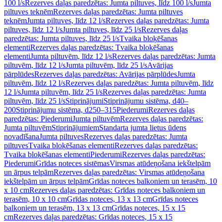
100 l/s
Rezerves daļas paredzētas: Jumta piltuves, līdz 100 l/s
Jumta
piltuves teknēm
Rezerves daļas paredzētas: Jumta piltuves
teknēm
Jumta piltuves, līdz 12 l/s
Rezerves daļas paredzētas: Jumta
piltuves, līdz 12 l/s
Jumta piltuves, līdz 25 l/s
Rezerves daļas
paredzētas: Jumta piltuves, līdz 25 l/s
Tvaika bloķēšanas
elementi
Rezerves daļas paredzētas: Tvaika bloķēšanas
elementi
Jumta piltuvēm, līdz 12 l/s
Rezerves daļas paredzētas: Jumta
piltuvēm, līdz 12 l/s
Jumta piltuvēm, līdz 25 l/s
Avārijas
pārplūdes
Rezerves daļas paredzētas: Avārijas pārplūdes
Jumta
piltuvēm, līdz 12 l/s
Rezerves daļas paredzētas: Jumta piltuvēm, līdz
12 l/s
Jumta piltuvēm, līdz 25 l/s
Rezerves daļas paredzētas: Jumta
piltuvēm, līdz 25 l/s
Stiprinājumi
Stiprinājumu sistēma, d40–
200
Stiprinājumu sistēma, d250–315
Piederumi
Rezerves daļas
paredzētas: Piederumi
Jumta piltuvēm
Rezerves daļas paredzētas:
Jumta piltuvēm
Stiprinājumiem
Standarta jumta lietus ūdens
novadīšana
Jumta piltuves
Rezerves daļas paredzētas: Jumta
piltuves
Tvaika bloķēšanas elementi
Rezerves daļas paredzētas:
Tvaika bloķēšanas elementi
Piederumi
Rezerves daļas paredzētas:
Piederumi
Grīdas noteces sistēmas
Virsmas atūdeņošana iekštelpām
un ārpus telpām
Rezerves daļas paredzētas: Virsmas atūdeņošana
iekštelpām un ārpus telpām
Grīdas noteces balkoniem un terasēm, 10
x 10 cm
Rezerves daļas paredzētas: Grīdas noteces balkoniem un
terasēm, 10 x 10 cm
Grīdas noteces, 13 x 13 cm
Grīdas noteces
balkoniem un terasēm, 13 x 13 cm
Grīdas noteces, 15 x 15
cm
Rezerves daļas paredzētas: Grīdas noteces, 15 x 15