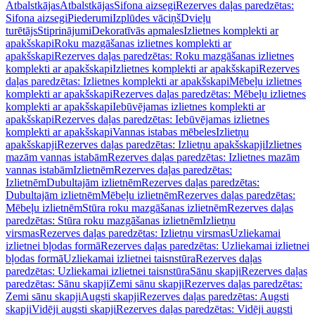
Atbalstkājas
Atbalstkājas
Sifona aizsegi
Rezerves daļas paredzētas:
Sifona aizsegi
Piederumi
Izplūdes vāciņš
Dvieļu
turētājs
Stiprinājumi
Dekoratīvās apmales
Izlietnes komplekti ar
apakšskapi
Roku mazgāšanas izlietnes komplekti ar
apakšskapi
Rezerves daļas paredzētas: Roku mazgāšanas izlietnes
komplekti ar apakšskapi
Izlietnes komplekti ar apakšskapi
Rezerves
daļas paredzētas: Izlietnes komplekti ar apakšskapi
Mēbeļu izlietnes
komplekti ar apakšskapi
Rezerves daļas paredzētas: Mēbeļu izlietnes
komplekti ar apakšskapi
Iebūvējamas izlietnes komplekti ar
apakšskapi
Rezerves daļas paredzētas: Iebūvējamas izlietnes
komplekti ar apakšskapi
Vannas istabas mēbeles
Izlietņu
apakšskapji
Rezerves daļas paredzētas: Izlietņu apakšskapji
Izlietnes
mazām vannas istabām
Rezerves daļas paredzētas: Izlietnes mazām
vannas istabām
Izlietnēm
Rezerves daļas paredzētas:
Izlietnēm
Dubultajām izlietnēm
Rezerves daļas paredzētas:
Dubultajām izlietnēm
Mēbeļu izlietnēm
Rezerves daļas paredzētas:
Mēbeļu izlietnēm
Stūra roku mazgāšanas izlietnēm
Rezerves daļas
paredzētas: Stūra roku mazgāšanas izlietnēm
Izlietņu
virsmas
Rezerves daļas paredzētas: Izlietņu virsmas
Uzliekamai
izlietnei bļodas formā
Rezerves daļas paredzētas: Uzliekamai izlietnei
bļodas formā
Uzliekamai izlietnei taisnstūra
Rezerves daļas
paredzētas: Uzliekamai izlietnei taisnstūra
Sānu skapji
Rezerves daļas
paredzētas: Sānu skapji
Zemi sānu skapji
Rezerves daļas paredzētas:
Zemi sānu skapji
Augsti skapji
Rezerves daļas paredzētas: Augsti
skapji
Vidēji augsti skapji
Rezerves daļas paredzētas: Vidēji augsti