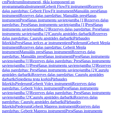
cm
Piederumi
Instrumenti, tīkla komponenti un
programmatūra
Instrumenti
Geberit FlowFit instrumenti
Rezerves
daļas paredzētas: Geberit FlowFit instrumenti
Manuālās presēšanas
instrumenti
Rezerves daļas paredzētas: Manuālās presēšanas
instrumenti
Presēšanas instrumentu savietojamība [1]
Rezerves daļas
paredzētas: Presēšanas instrumentu savietojamība [1]
Presēšanas
instrumentu savietojamība [2]
Rezerves daļas paredzētas: Presēšanas
instrumentu savietojamība [2]
Cauruļu apstrādes darbarīki
Rezerves
daļas paredzētas: Cauruļu apstrādes darbarīki
Pārbaudes
līdzeklis
Presēšanas ierīces ar instrumentiem
Piederumi
Geberit Mepla
instrumenti
Rezerves daļas paredzētas: Geberit Mepla
instrumenti
Manuālās presēšanas instrumenti
Rezerves daļas
paredzētas: Manuālās presēšanas instrumenti
Presēšanas instrumentu
savienojamība [1]
Rezerves daļas paredzētas: Presēšanas instrumentu
savienojamība [1]
Presēšanas instrumentu savienojamība [2]
Rezerves
daļas paredzētas: Presēšanas instrumentu savienojamība [2]
Cauruļu
apstrādes darbarīki
Rezerves daļas paredzētas: Cauruļu apstrādes
darbarīki
Spiediena testa korķis
Pārbaudes
līdzeklis
Piederumi
Geberit Volex instrumenti
Rezerves daļas
paredzētas: Geberit Volex instrumenti
Presēšanas instrumentu
savienojamība [2]
Rezerves daļas paredzētas: Presēšanas instrumentu
savienojamība [2]
Cauruļu apstrādes darbarīki
Rezerves daļas
paredzētas: Cauruļu apstrādes darbarīki
Pārbaudes
līdzeklis
Piederumi
Geberit Mapress instrumenti
Rezerves daļas
paredzētas: Geberit Mapress instrumenti
Presēšanas instrumentu