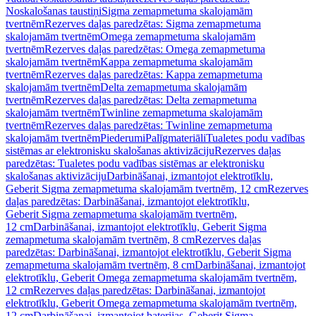
Noskalošanas taustiņi
Sigma zemapmetuma skalojamām
tvertnēm
Rezerves daļas paredzētas: Sigma zemapmetuma
skalojamām tvertnēm
Omega zemapmetuma skalojamām
tvertnēm
Rezerves daļas paredzētas: Omega zemapmetuma
skalojamām tvertnēm
Kappa zemapmetuma skalojamām
tvertnēm
Rezerves daļas paredzētas: Kappa zemapmetuma
skalojamām tvertnēm
Delta zemapmetuma skalojamām
tvertnēm
Rezerves daļas paredzētas: Delta zemapmetuma
skalojamām tvertnēm
Twinline zemapmetuma skalojamām
tvertnēm
Rezerves daļas paredzētas: Twinline zemapmetuma
skalojamām tvertnēm
Piederumi
Palīgmateriāli
Tualetes podu vadības
sistēmas ar elektronisku skalošanas aktivizāciju
Rezerves daļas
paredzētas: Tualetes podu vadības sistēmas ar elektronisku
skalošanas aktivizāciju
Darbināšanai, izmantojot elektrotīklu,
Geberit Sigma zemapmetuma skalojamām tvertnēm, 12 cm
Rezerves
daļas paredzētas: Darbināšanai, izmantojot elektrotīklu,
Geberit Sigma zemapmetuma skalojamām tvertnēm,
12 cm
Darbināšanai, izmantojot elektrotīklu, Geberit Sigma
zemapmetuma skalojamām tvertnēm, 8 cm
Rezerves daļas
paredzētas: Darbināšanai, izmantojot elektrotīklu, Geberit Sigma
zemapmetuma skalojamām tvertnēm, 8 cm
Darbināšanai, izmantojot
elektrotīklu, Geberit Omega zemapmetuma skalojamām tvertnēm,
12 cm
Rezerves daļas paredzētas: Darbināšanai, izmantojot
elektrotīklu, Geberit Omega zemapmetuma skalojamām tvertnēm,
12 cm
Darbināšanai, izmantojot baterijas, Geberit Sigma