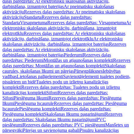
daļas paredzētas: Ar elektronisku skalošanas aktivizāciju,
darbināšana, izmantojot baterijas
Ar pneimatisku skalošanas
aktivizāciju
Rezerves daļas paredzētas: Ar pneimatisku skalošanas
aktivizāciju
Standarta
Rezerves daļas paredzētas:
Standarta
Virsapmetuma
Rezerves daļas paredzētas: Virsapmetuma
Ar
elektronisku skalošanas aktivizāciju, darbināšana, izmantojot
elektrotīklu
Rezerves daļas paredzētas: Ar elektronisku skalošanas
aktivizāciju, darbināšana, izmantojot elektrotīklu
Ar elektronisku
skalošanas aktivizāciju, darbināšana, izmantojot baterijas
Rezerves
daļas paredzētas: Ar elektronisku skalošanas aktivizāciju,
darbināšana, izmantojot baterijas
Piederumi
Rezerves daļas
paredzētas: Piederumi
Montāžas un atjaunošanas komplekti
Rezerves
daļas paredzētas: Montāžas un atjaunošanas komplekti
Skalošanas
caurules, skalošanas līkumi un pārejas
Pārsegplāksnes
Iebūvētas
vadības
Lietošanas palīgelementi
Savienotājelementi tualetes podiem,
pisuāriem un bidē
Tualetes podu un izlietņu kanalizācijas
komplekti
Rezerves daļas paredzētas: Tualetes podu un izlietņu
kanalizācijas komplekti
Sifoni
Rezerves daļas paredzētas:
Sifoni
Pieslēguma līkumi
Rezerves daļas paredzētas: Pieslēguma
līkumi
Pieslēguma īscaurule
Rezerves daļas paredzētas: Pieslēguma
īscaurule
Pieslēguma komplekti
Rezerves daļas paredzētas:
Pieslēguma komplekti
Skalošanas līkumu pagarinājumi
Rezerves
daļas paredzētas: Skalošanas līkumu pagarinājumi
PVC
pieslēgumi
Rezerves daļas paredzētas: PVC pieslēgumi
Manšetes un
pārsegvāki
Pārejas un savienojuma gabali
Pisuāru kanalizācijas