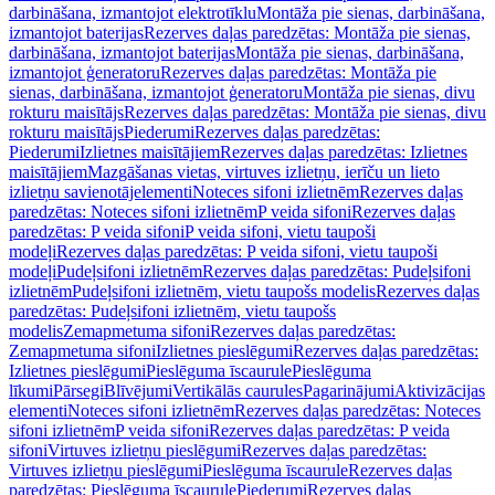
darbināšana, izmantojot elektrotīklu
Montāža pie sienas, darbināšana,
izmantojot baterijas
Rezerves daļas paredzētas: Montāža pie sienas,
darbināšana, izmantojot baterijas
Montāža pie sienas, darbināšana,
izmantojot ģeneratoru
Rezerves daļas paredzētas: Montāža pie
sienas, darbināšana, izmantojot ģeneratoru
Montāža pie sienas, divu
rokturu maisītājs
Rezerves daļas paredzētas: Montāža pie sienas, divu
rokturu maisītājs
Piederumi
Rezerves daļas paredzētas:
Piederumi
Izlietnes maisītājiem
Rezerves daļas paredzētas: Izlietnes
maisītājiem
Mazgāšanas vietas, virtuves izlietņu, ierīču un lieto
izlietņu savienotājelementi
Noteces sifoni izlietnēm
Rezerves daļas
paredzētas: Noteces sifoni izlietnēm
P veida sifoni
Rezerves daļas
paredzētas: P veida sifoni
P veida sifoni, vietu taupoši
modeļi
Rezerves daļas paredzētas: P veida sifoni, vietu taupoši
modeļi
Pudeļsifoni izlietnēm
Rezerves daļas paredzētas: Pudeļsifoni
izlietnēm
Pudeļsifoni izlietnēm, vietu taupošs modelis
Rezerves daļas
paredzētas: Pudeļsifoni izlietnēm, vietu taupošs
modelis
Zemapmetuma sifoni
Rezerves daļas paredzētas:
Zemapmetuma sifoni
Izlietnes pieslēgumi
Rezerves daļas paredzētas:
Izlietnes pieslēgumi
Pieslēguma īscaurule
Pieslēguma
līkumi
Pārsegi
Blīvējumi
Vertikālās caurules
Pagarinājumi
Aktivizācijas
elementi
Noteces sifoni izlietnēm
Rezerves daļas paredzētas: Noteces
sifoni izlietnēm
P veida sifoni
Rezerves daļas paredzētas: P veida
sifoni
Virtuves izlietņu pieslēgumi
Rezerves daļas paredzētas:
Virtuves izlietņu pieslēgumi
Pieslēguma īscaurule
Rezerves daļas
paredzētas: Pieslēguma īscaurule
Piederumi
Rezerves daļas