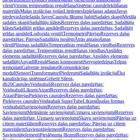
vārsti
Virsmu temperatūras regulēšana
Sistēmu caurule
Ieklāšanas
materiāls
Malas izolācijas joslas
Līmlentes
Izplešanas adatas
Javas
piedevas
Izplešanās šuves
Cauruļu līkumu balsti
Sadales skapji
Metāla
sadales skapji
Sadalītāju klāsts
Rezerves daļas paredzētas: Sadalītāju
klāsts
Sadalītāji grīdas apsildei
Rezerves daļas paredzētas: Sadalītāji
grīdas apsildei
Lodveida ventiļi
Termometrs
Pārejas
Rezerves daļas
paredzētas: Pārejas
Sadalītāju noslēgi
Ātrās atgaisošanas
vārsti
Plūsmas sadalītājs
Temperatūras regulēšanas vienības
Rezerves
daļas paredzētas: Temperatūras regulēšanas vienības
Apsildes
elementu sadalītāji
Rezerves daļas paredzētas: Apsildes elementu
sadalītāji
Apvadi
Regulēšanas komponenti
Servopiedziņas
Telpas
termostati
Galvenie regulatori
Komunikācijas
moduļi
Sensori
Transformatori
Piederumi
Sadalītāju izolācija
Ēku
kanalizācijas sistēmas
Geberit Silent-
db20
Caurules
Veidgabali
Rezerves daļas paredzētas:
Veidgabali
Līkumi
Atzari
Rezerves daļas paredzētas:
Atzari
Pārejas
Piekļuves caurules
Rezerves daļas paredzētas:
Piekļuves caurules
Veidgabali SuperTube
Līkumi
Īpašas formas
veidgabali
Savienojumi
Rezerves daļas paredzētas:
Savienojumi
Metināmie savienojumi
Uzmavu savienojumi
Rezerves
daļas paredzētas: Uzmavu savienojumi
Skavu savienojumi
Pārejas uz
citiem materiāliem
Rezerves daļas paredzētas: Pārejas uz citiem
materiāliem
Savienotājelementi
Rezerves daļas paredzētas:
Savienotājelementi
Pieslēguma līkumi
Rezerves daļas paredzētas: