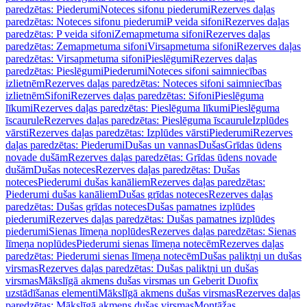
paredzētas: Piederumi
Noteces sifonu piederumi
Rezerves daļas
paredzētas: Noteces sifonu piederumi
P veida sifoni
Rezerves daļas
paredzētas: P veida sifoni
Zemapmetuma sifoni
Rezerves daļas
paredzētas: Zemapmetuma sifoni
Virsapmetuma sifoni
Rezerves daļas
paredzētas: Virsapmetuma sifoni
Pieslēgumi
Rezerves daļas
paredzētas: Pieslēgumi
Piederumi
Noteces sifoni saimniecības
izlietnēm
Rezerves daļas paredzētas: Noteces sifoni saimniecības
izlietnēm
Sifoni
Rezerves daļas paredzētas: Sifoni
Pieslēguma
līkumi
Rezerves daļas paredzētas: Pieslēguma līkumi
Pieslēguma
īscaurule
Rezerves daļas paredzētas: Pieslēguma īscaurule
Izplūdes
vārsti
Rezerves daļas paredzētas: Izplūdes vārsti
Piederumi
Rezerves
daļas paredzētas: Piederumi
Dušas un vannas
Dušas
Grīdas ūdens
novade dušām
Rezerves daļas paredzētas: Grīdas ūdens novade
dušām
Dušas noteces
Rezerves daļas paredzētas: Dušas
noteces
Piederumi dušas kanāliem
Rezerves daļas paredzētas:
Piederumi dušas kanāliem
Dušas grīdas noteces
Rezerves daļas
paredzētas: Dušas grīdas noteces
Dušas pamatnes izplūdes
piederumi
Rezerves daļas paredzētas: Dušas pamatnes izplūdes
piederumi
Sienas līmeņa noplūdes
Rezerves daļas paredzētas: Sienas
līmeņa noplūdes
Piederumi sienas līmeņa notecēm
Rezerves daļas
paredzētas: Piederumi sienas līmeņa notecēm
Dušas paliktņi un dušas
virsmas
Rezerves daļas paredzētas: Dušas paliktņi un dušas
virsmas
Mākslīgā akmens dušas virsmas un Geberit Duofix
uzstādīšanas elementi
Mākslīgā akmens dušas virsmas
Rezerves daļas
paredzētas: Mākslīgā akmens dušas virsmas
Montāžas