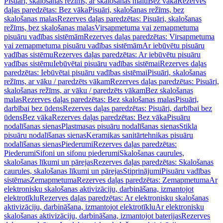
Pisuāri, skalošanas režīms, ar skalošanas malu
Bez vāka
Rezerves
daļas paredzētas: Bez vāka
Pisuāri, skalošanas režīms, bez
skalošanas malas
Rezerves daļas paredzētas: Pisuāri, skalošanas
režīms, bez skalošanas malas
Virsapmetuma vai zemapmetuma
pisuāru vadības sistēmām
Rezerves daļas paredzētas: Virsapmetuma
vai zemapmetuma pisuāru vadības sistēmām
Ar iebūvētu pisuāru
vadības sistēmu
Rezerves daļas paredzētas: Ar iebūvētu pisuāru
vadības sistēmu
Iebūvētai pisuāru vadības sistēmai
Rezerves daļas
paredzētas: Iebūvētai pisuāru vadības sistēmai
Pisuāri, skalošanas
režīms, ar vāku / paredzēts vākam
Rezerves daļas paredzētas: Pisuāri,
skalošanas režīms, ar vāku / paredzēts vākam
Bez skalošanas
malas
Rezerves daļas paredzētas: Bez skalošanas malas
Pisuāri,
darbībai bez ūdens
Rezerves daļas paredzētas: Pisuāri, darbībai bez
ūdens
Bez vāka
Rezerves daļas paredzētas: Bez vāka
Pisuāru
nodalīšanas sienas
Plastmasas pisuāru nodalīšanas sienas
Stikla
pisuāru nodalīšanas sienas
Keramikas sanitārtehnikas pisuāru
nodalīšanas sienas
Piederumi
Rezerves daļas paredzētas:
Piederumi
Sifoni un sifonu piederumi
Skalošanas caurules,
skalošanas līkumi un pārejas
Rezerves daļas paredzētas: Skalošanas
caurules, skalošanas līkumi un pārejas
Stiprinājumi
Pisuāru vadības
sistēmas
Zemapmetuma
Rezerves daļas paredzētas: Zemapmetuma
Ar
elektronisku skalošanas aktivizāciju, darbināšana, izmantojot
elektrotīklu
Rezerves daļas paredzētas: Ar elektronisku skalošanas
aktivizāciju, darbināšana, izmantojot elektrotīklu
Ar elektronisku
skalošanas aktivizāciju, darbināšana, izmantojot baterijas
Rezerves