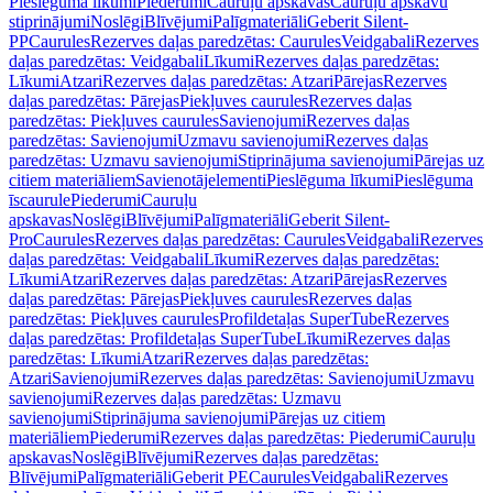
Pieslēguma līkumi
Piederumi
Cauruļu apskavas
Cauruļu apskavu
stiprinājumi
Noslēgi
Blīvējumi
Palīgmateriāli
Geberit Silent-
PP
Caurules
Rezerves daļas paredzētas: Caurules
Veidgabali
Rezerves
daļas paredzētas: Veidgabali
Līkumi
Rezerves daļas paredzētas:
Līkumi
Atzari
Rezerves daļas paredzētas: Atzari
Pārejas
Rezerves
daļas paredzētas: Pārejas
Piekļuves caurules
Rezerves daļas
paredzētas: Piekļuves caurules
Savienojumi
Rezerves daļas
paredzētas: Savienojumi
Uzmavu savienojumi
Rezerves daļas
paredzētas: Uzmavu savienojumi
Stiprinājuma savienojumi
Pārejas uz
citiem materiāliem
Savienotājelementi
Pieslēguma līkumi
Pieslēguma
īscaurule
Piederumi
Cauruļu
apskavas
Noslēgi
Blīvējumi
Palīgmateriāli
Geberit Silent-
Pro
Caurules
Rezerves daļas paredzētas: Caurules
Veidgabali
Rezerves
daļas paredzētas: Veidgabali
Līkumi
Rezerves daļas paredzētas:
Līkumi
Atzari
Rezerves daļas paredzētas: Atzari
Pārejas
Rezerves
daļas paredzētas: Pārejas
Piekļuves caurules
Rezerves daļas
paredzētas: Piekļuves caurules
Profildetaļas SuperTube
Rezerves
daļas paredzētas: Profildetaļas SuperTube
Līkumi
Rezerves daļas
paredzētas: Līkumi
Atzari
Rezerves daļas paredzētas:
Atzari
Savienojumi
Rezerves daļas paredzētas: Savienojumi
Uzmavu
savienojumi
Rezerves daļas paredzētas: Uzmavu
savienojumi
Stiprinājuma savienojumi
Pārejas uz citiem
materiāliem
Piederumi
Rezerves daļas paredzētas: Piederumi
Cauruļu
apskavas
Noslēgi
Blīvējumi
Rezerves daļas paredzētas:
Blīvējumi
Palīgmateriāli
Geberit PE
Caurules
Veidgabali
Rezerves