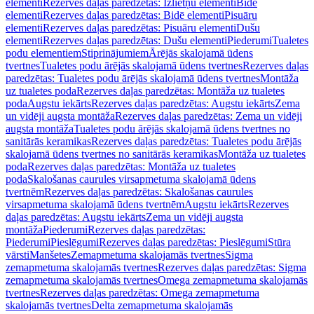
elementi
Rezerves daļas paredzētas: Izlietņu elementi
Bidē
elementi
Rezerves daļas paredzētas: Bidē elementi
Pisuāru
elementi
Rezerves daļas paredzētas: Pisuāru elementi
Dušu
elementi
Rezerves daļas paredzētas: Dušu elementi
Piederumi
Tualetes
podu elementiem
Stiprinājumiem
Ārējās skalojamā ūdens
tvertnes
Tualetes podu ārējās skalojamā ūdens tvertnes
Rezerves daļas
paredzētas: Tualetes podu ārējās skalojamā ūdens tvertnes
Montāža
uz tualetes poda
Rezerves daļas paredzētas: Montāža uz tualetes
poda
Augstu iekārts
Rezerves daļas paredzētas: Augstu iekārts
Zema
un vidēji augsta montāža
Rezerves daļas paredzētas: Zema un vidēji
augsta montāža
Tualetes podu ārējās skalojamā ūdens tvertnes no
sanitārās keramikas
Rezerves daļas paredzētas: Tualetes podu ārējās
skalojamā ūdens tvertnes no sanitārās keramikas
Montāža uz tualetes
poda
Rezerves daļas paredzētas: Montāža uz tualetes
poda
Skalošanas caurules virsapmetuma skalojamā ūdens
tvertnēm
Rezerves daļas paredzētas: Skalošanas caurules
virsapmetuma skalojamā ūdens tvertnēm
Augstu iekārts
Rezerves
daļas paredzētas: Augstu iekārts
Zema un vidēji augsta
montāža
Piederumi
Rezerves daļas paredzētas:
Piederumi
Pieslēgumi
Rezerves daļas paredzētas: Pieslēgumi
Stūra
vārsti
Manšetes
Zemapmetuma skalojamās tvertnes
Sigma
zemapmetuma skalojamās tvertnes
Rezerves daļas paredzētas: Sigma
zemapmetuma skalojamās tvertnes
Omega zemapmetuma skalojamās
tvertnes
Rezerves daļas paredzētas: Omega zemapmetuma
skalojamās tvertnes
Delta zemapmetuma skalojamās