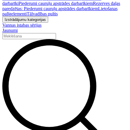
darbarīki
Piederumi cauruļu apstrādes darbarīkiem
Rezerves daļas
paredzētas: Piederumi cauruļu apstrādes darbarīkiem
Lietošanas
palīgelementi
Tālvadības pultis
Izstrādājumu kategorijas
Vannas istabas sērijas
Jaunumi