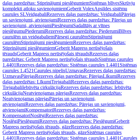
daļas paredzētas: Stiprinājumi pieslēgumiem
Sistēmas blīves
Skrūvju
komplekti atloku savienojumiem
Geberit Volex
Apsildes sistēmu
caurules SL
Veidgabali
Rezerves daļas paredzētas: Veidgabali
Pārejas
un savienojumi, atvienojami
Rezerves daļas paredzētas: Pārejas un
savienojumi, atvienojami
Pieslēgumi
Sadalītājs ar vītnes
pieslēgumu
Piederumi
Rezerves daļas paredzētas: Piederumi
Blīves
caurulēm un veidgabaliem
Pārsegi caurulēm
Stiprinājumi
caurulēm
Stiprinājumi pieslēgumiem
Rezerves daļas paredzētas:
Stiprinājumi pieslēgumiem
Geberit Mapress nerūsējošais
tērauds
Geberit Mapress nerūsējošais tērauds
Rezerves daļas
paredzētas: Geberit Mapress nerūsējošais tērauds
Sistēmas caurules
1.4401
Rezerves daļas paredzētas: Sistēmas caurules 1.4401
Sistēmas
caurules 1.4521
Caurules nipelis
Uzmavas
Rezerves daļas paredzētas:
Uzmavas
Pārejas
Rezerves daļas paredzētas: Pārejas
Līkumi
Rezerves
daļas paredzētas: Līkumi
Trejgabali
Rezerves daļas paredzētas:
Trejgabali
Iebūvēta cirkulācija
Rezerves daļas paredzētas: Iebūvēta
cirkulācija
Neatvienojamas pārejas
Rezerves daļas paredzētas:
Neatvienojamas pārejas
Pārejas un savienojumi,
atvienojami
Rezerves daļas paredzētas: Pārejas un savienojumi,
atvienojami
Kompensatori
Rezerves daļas paredzētas:
Kompensatori
Noslēgi
Rezerves daļas paredzētas:
Noslēgi
Pieslēgumi
Rezerves daļas paredzētas: Pieslēgumi
Geberit
Mapress nerūsējošais tērauds, gāze
Rezerves daļas paredzētas:
Geberit Mapress nerūsējošais tērauds, gāze
Sistēmas caurules
1.4401
Rezerves daļas paredzētas: Sistēmas caurules 1.4401
Caurules