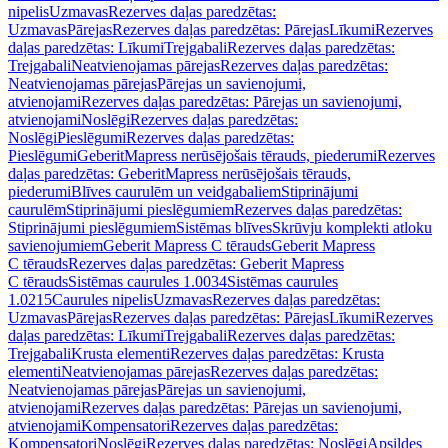
nipelis
Uzmavas
Rezerves daļas paredzētas:
Uzmavas
Pārejas
Rezerves daļas paredzētas: Pārejas
Līkumi
Rezerves
daļas paredzētas: Līkumi
Trejgabali
Rezerves daļas paredzētas:
Trejgabali
Neatvienojamas pārejas
Rezerves daļas paredzētas:
Neatvienojamas pārejas
Pārejas un savienojumi,
atvienojami
Rezerves daļas paredzētas: Pārejas un savienojumi,
atvienojami
Noslēgi
Rezerves daļas paredzētas:
Noslēgi
Pieslēgumi
Rezerves daļas paredzētas:
Pieslēgumi
GeberitMapress nerūsējošais tērauds, piederumi
Rezerves
daļas paredzētas: GeberitMapress nerūsējošais tērauds,
piederumi
Blīves caurulēm un veidgabaliem
Stiprinājumi
caurulēm
Stiprinājumi pieslēgumiem
Rezerves daļas paredzētas:
Stiprinājumi pieslēgumiem
Sistēmas blīves
Skrūvju komplekti atloku
savienojumiem
Geberit Mapress C tērauds
Geberit Mapress
C tērauds
Rezerves daļas paredzētas: Geberit Mapress
C tērauds
Sistēmas caurules 1.0034
Sistēmas caurules
1.0215
Caurules nipelis
Uzmavas
Rezerves daļas paredzētas:
Uzmavas
Pārejas
Rezerves daļas paredzētas: Pārejas
Līkumi
Rezerves
daļas paredzētas: Līkumi
Trejgabali
Rezerves daļas paredzētas:
Trejgabali
Krusta elementi
Rezerves daļas paredzētas: Krusta
elementi
Neatvienojamas pārejas
Rezerves daļas paredzētas:
Neatvienojamas pārejas
Pārejas un savienojumi,
atvienojami
Rezerves daļas paredzētas: Pārejas un savienojumi,
atvienojami
Kompensatori
Rezerves daļas paredzētas:
Kompensatori
Noslēgi
Rezerves daļas paredzētas: Noslēgi
Apsildes