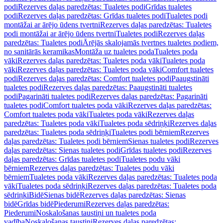
podi
Rezerves daļas paredzētas: Tualetes podi
Grīdas tualetes
podi
Rezerves daļas paredzētas: Grīdas tualetes podi
Tualetes podi
montāžai ar ārējo ūdens tvertni
Rezerves daļas paredzētas: Tualetes
podi montāžai ar ārējo ūdens tvertni
Tualetes podi
Rezerves daļas
paredzētas: Tualetes podi
Ārējās skalojamās tvertnes tualetes podiem,
no sanitārās keramikas
Montāža uz tualetes poda
Tualetes poda
vāki
Rezerves daļas paredzētas: Tualetes poda vāki
Tualetes poda
vāki
Rezerves daļas paredzētas: Tualetes poda vāki
Comfort tualetes
podi
Rezerves daļas paredzētas: Comfort tualetes podi
Paaugstināti
tualetes podi
Rezerves daļas paredzētas: Paaugstināti tualetes
podi
Pagarināti tualetes podi
Rezerves daļas paredzētas: Pagarināti
tualetes podi
Comfort tualetes poda vāki
Rezerves daļas paredzētas:
Comfort tualetes poda vāki
Tualetes poda vāki
Rezerves daļas
paredzētas: Tualetes poda vāki
Tualetes poda sēdriņķi
Rezerves daļas
paredzētas: Tualetes poda sēdriņķi
Tualetes podi bērniem
Rezerves
daļas paredzētas: Tualetes podi bērniem
Sienas tualetes podi
Rezerves
daļas paredzētas: Sienas tualetes podi
Grīdas tualetes podi
Rezerves
daļas paredzētas: Grīdas tualetes podi
Tualetes podu vāki
bērniem
Rezerves daļas paredzētas: Tualetes podu vāki
bērniem
Tualetes poda vāki
Rezerves daļas paredzētas: Tualetes poda
vāki
Tualetes poda sēdriņķi
Rezerves daļas paredzētas: Tualetes poda
sēdriņķi
Bidē
Sienas bidē
Rezerves daļas paredzētas: Sienas
bidē
Grīdas bidē
Piederumi
Rezerves daļas paredzētas:
Piederumi
Noskalošanas taustiņi un tualetes poda
vadība
Noskalošanas taustiņi
Rezerves daļas paredzētas: