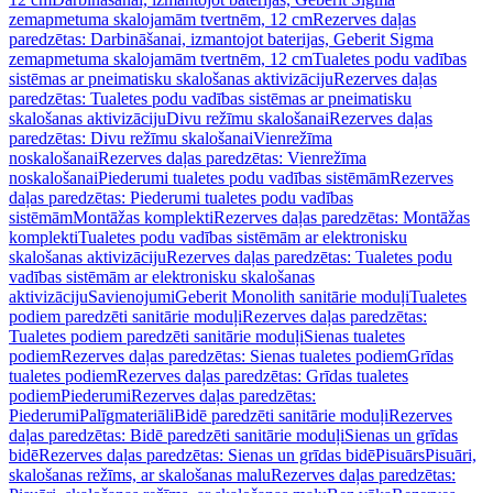
zemapmetuma skalojamām tvertnēm, 12 cm
Rezerves daļas
paredzētas: Darbināšanai, izmantojot baterijas, Geberit Sigma
zemapmetuma skalojamām tvertnēm, 12 cm
Tualetes podu vadības
sistēmas ar pneimatisku skalošanas aktivizāciju
Rezerves daļas
paredzētas: Tualetes podu vadības sistēmas ar pneimatisku
skalošanas aktivizāciju
Divu režīmu skalošanai
Rezerves daļas
paredzētas: Divu režīmu skalošanai
Vienrežīma
noskalošanai
Rezerves daļas paredzētas: Vienrežīma
noskalošanai
Piederumi tualetes podu vadības sistēmām
Rezerves
daļas paredzētas: Piederumi tualetes podu vadības
sistēmām
Montāžas komplekti
Rezerves daļas paredzētas: Montāžas
komplekti
Tualetes podu vadības sistēmām ar elektronisku
skalošanas aktivizāciju
Rezerves daļas paredzētas: Tualetes podu
vadības sistēmām ar elektronisku skalošanas
aktivizāciju
Savienojumi
Geberit Monolith sanitārie moduļi
Tualetes
podiem paredzēti sanitārie moduļi
Rezerves daļas paredzētas:
Tualetes podiem paredzēti sanitārie moduļi
Sienas tualetes
podiem
Rezerves daļas paredzētas: Sienas tualetes podiem
Grīdas
tualetes podiem
Rezerves daļas paredzētas: Grīdas tualetes
podiem
Piederumi
Rezerves daļas paredzētas:
Piederumi
Palīgmateriāli
Bidē paredzēti sanitārie moduļi
Rezerves
daļas paredzētas: Bidē paredzēti sanitārie moduļi
Sienas un grīdas
bidē
Rezerves daļas paredzētas: Sienas un grīdas bidē
Pisuārs
Pisuāri,
skalošanas režīms, ar skalošanas malu
Rezerves daļas paredzētas: