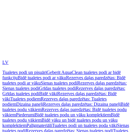
LV
Tualetes podi un pisuāri
Geberit AquaClean tualetes podi ar bidē
funkciju
Bidē tualetes podi ar vāku
Rezerves daļas paredzētas: Bidē
tualetes podi ar vāku
Sienas tualetes podi
Rezerves daļas paredzētas:
Sienas tualetes podi
Grīdas tualetes podi
Rezerves daļas paredzētas:
Grīdas tualetes podi
Bidē vāki
Rezerves daļas paredzētas: Bidē
vāki
Tualetes podiem
Rezerves daļas paredzētas: Tualetes
podiem
Dizaina paneļi
Rezerves daļas paredzētas: Dizaina paneļi
Bidē
tualetes podu vākiem
Rezerves daļas paredzētas: Bidē tualetes podu
vākiem
Piederumi
Bidē tualetes podu un vāku komplektiem
Bidē
tualetes podu vākiem
Bidē vāku un bidē tualetes podu un vāku
komplektiem
Palīgmateriāli
Tualetes podi un tualetes poda vāki
Sienas
tualetes podi
Rezerves daļas paredzētas: Sienas tualetes podi
Tualetes