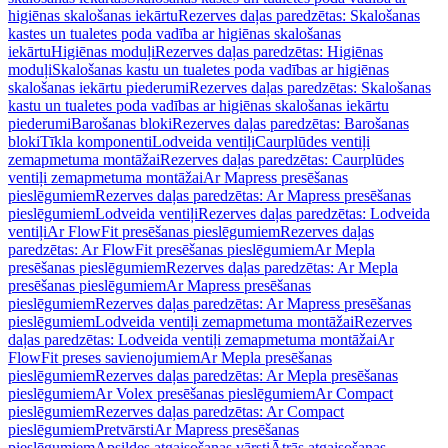
higiēnas skalošanas iekārtu
Rezerves daļas paredzētas: Skalošanas
kastes un tualetes poda vadība ar higiēnas skalošanas
iekārtu
Higiēnas moduļi
Rezerves daļas paredzētas: Higiēnas
moduļi
Skalošanas kastu un tualetes poda vadības ar higiēnas
skalošanas iekārtu piederumi
Rezerves daļas paredzētas: Skalošanas
kastu un tualetes poda vadības ar higiēnas skalošanas iekārtu
piederumi
Barošanas bloki
Rezerves daļas paredzētas: Barošanas
bloki
Tīkla komponenti
Lodveida ventiļi
Caurplūdes ventiļi
zemapmetuma montāžai
Rezerves daļas paredzētas: Caurplūdes
ventiļi zemapmetuma montāžai
Ar Mapress presēšanas
pieslēgumiem
Rezerves daļas paredzētas: Ar Mapress presēšanas
pieslēgumiem
Lodveida ventiļi
Rezerves daļas paredzētas: Lodveida
ventiļi
Ar FlowFit presēšanas pieslēgumiem
Rezerves daļas
paredzētas: Ar FlowFit presēšanas pieslēgumiem
Ar Mepla
presēšanas pieslēgumiem
Rezerves daļas paredzētas: Ar Mepla
presēšanas pieslēgumiem
Ar Mapress presēšanas
pieslēgumiem
Rezerves daļas paredzētas: Ar Mapress presēšanas
pieslēgumiem
Lodveida ventiļi zemapmetuma montāžai
Rezerves
daļas paredzētas: Lodveida ventiļi zemapmetuma montāžai
Ar
FlowFit preses savienojumiem
Ar Mepla presēšanas
pieslēgumiem
Rezerves daļas paredzētas: Ar Mepla presēšanas
pieslēgumiem
Ar Volex presēšanas pieslēgumiem
Ar Compact
pieslēgumiem
Rezerves daļas paredzētas: Ar Compact
pieslēgumiem
Pretvārsti
Ar Mapress presēšanas
pieslēgumiem
Apsildes atgaisošanas vārsti
Ātrās atgaisošanas