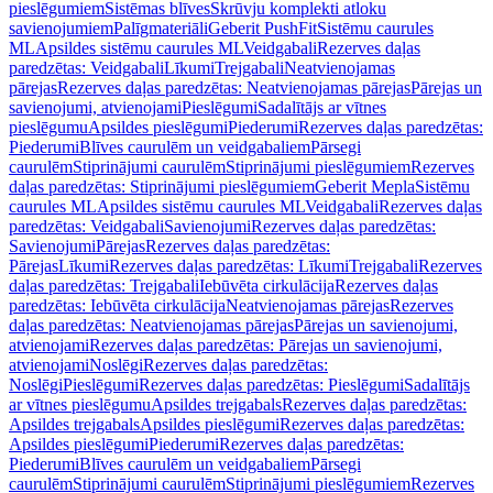
pieslēgumiem
Sistēmas blīves
Skrūvju komplekti atloku
savienojumiem
Palīgmateriāli
Geberit PushFit
Sistēmu caurules
ML
Apsildes sistēmu caurules ML
Veidgabali
Rezerves daļas
paredzētas: Veidgabali
Līkumi
Trejgabali
Neatvienojamas
pārejas
Rezerves daļas paredzētas: Neatvienojamas pārejas
Pārejas un
savienojumi, atvienojami
Pieslēgumi
Sadalītājs ar vītnes
pieslēgumu
Apsildes pieslēgumi
Piederumi
Rezerves daļas paredzētas:
Piederumi
Blīves caurulēm un veidgabaliem
Pārsegi
caurulēm
Stiprinājumi caurulēm
Stiprinājumi pieslēgumiem
Rezerves
daļas paredzētas: Stiprinājumi pieslēgumiem
Geberit Mepla
Sistēmu
caurules ML
Apsildes sistēmu caurules ML
Veidgabali
Rezerves daļas
paredzētas: Veidgabali
Savienojumi
Rezerves daļas paredzētas:
Savienojumi
Pārejas
Rezerves daļas paredzētas:
Pārejas
Līkumi
Rezerves daļas paredzētas: Līkumi
Trejgabali
Rezerves
daļas paredzētas: Trejgabali
Iebūvēta cirkulācija
Rezerves daļas
paredzētas: Iebūvēta cirkulācija
Neatvienojamas pārejas
Rezerves
daļas paredzētas: Neatvienojamas pārejas
Pārejas un savienojumi,
atvienojami
Rezerves daļas paredzētas: Pārejas un savienojumi,
atvienojami
Noslēgi
Rezerves daļas paredzētas:
Noslēgi
Pieslēgumi
Rezerves daļas paredzētas: Pieslēgumi
Sadalītājs
ar vītnes pieslēgumu
Apsildes trejgabals
Rezerves daļas paredzētas:
Apsildes trejgabals
Apsildes pieslēgumi
Rezerves daļas paredzētas:
Apsildes pieslēgumi
Piederumi
Rezerves daļas paredzētas:
Piederumi
Blīves caurulēm un veidgabaliem
Pārsegi
caurulēm
Stiprinājumi caurulēm
Stiprinājumi pieslēgumiem
Rezerves