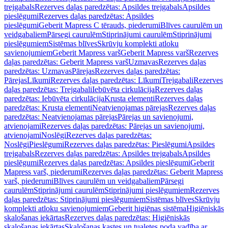
trejgabals
Rezerves daļas paredzētas: Apsildes trejgabals
Apsildes
pieslēgumi
Rezerves daļas paredzētas: Apsildes
pieslēgumi
Geberit Mapress C tērauds, piederumi
Blīves caurulēm un
veidgabaliem
Pārsegi caurulēm
Stiprinājumi caurulēm
Stiprinājumi
pieslēgumiem
Sistēmas blīves
Skrūvju komplekti atloku
savienojumiem
Geberit Mapress varš
Geberit Mapress varš
Rezerves
daļas paredzētas: Geberit Mapress varš
Uzmavas
Rezerves daļas
paredzētas: Uzmavas
Pārejas
Rezerves daļas paredzētas:
Pārejas
Līkumi
Rezerves daļas paredzētas: Līkumi
Trejgabali
Rezerves
daļas paredzētas: Trejgabali
Iebūvēta cirkulācija
Rezerves daļas
paredzētas: Iebūvēta cirkulācija
Krusta elementi
Rezerves daļas
paredzētas: Krusta elementi
Neatvienojamas pārejas
Rezerves daļas
paredzētas: Neatvienojamas pārejas
Pārejas un savienojumi,
atvienojami
Rezerves daļas paredzētas: Pārejas un savienojumi,
atvienojami
Noslēgi
Rezerves daļas paredzētas:
Noslēgi
Pieslēgumi
Rezerves daļas paredzētas: Pieslēgumi
Apsildes
trejgabals
Rezerves daļas paredzētas: Apsildes trejgabals
Apsildes
pieslēgumi
Rezerves daļas paredzētas: Apsildes pieslēgumi
Geberit
Mapress varš, piederumi
Rezerves daļas paredzētas: Geberit Mapress
varš, piederumi
Blīves caurulēm un veidgabaliem
Pārsegi
caurulēm
Stiprinājumi caurulēm
Stiprinājumi pieslēgumiem
Rezerves
daļas paredzētas: Stiprinājumi pieslēgumiem
Sistēmas blīves
Skrūvju
komplekti atloku savienojumiem
Geberit higiēnas sistēma
Higiēniskās
skalošanas iekārtas
Rezerves daļas paredzētas: Higiēniskās
skalošanas iekārtas
Skalošanas kastes un tualetes poda vadība ar