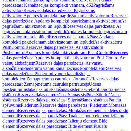
paredzētas: Kanalizācijas komplekti vannām, d52
Pagriežams
aktivizators
Rezerves daļas paredzētas: Pagriežams
aktivizators
Apdares komplekti pagriežamam aktivizatoram
Rezerves
daļas paredzētas: Apdares komplekti pagriežamam aktivizatoram
Ar
pagriežamu aktivizatoru un ieplūdi
Rezerves daļas paredzētas: Ar
pagriežamu aktivizatoru un ieplūdi
Apdares komplekti pagriežamam
aktivizatoram un ieplūdei
Rezerves daļas paredzētas: Apdares
komplekti pagriežamam aktivizatoram un ieplūdei
Ar aktivizatoru
PushControl
Rezerves daļas paredzētas: Ar aktivizatoru
PushControl
Apdares komplekti aktivizatoram PushControl
Rezerves
daļas paredzētas: Apdares komplekti aktivizatoram PushControl
Ar
vārstu aizbāžņiem
Rezerves daļas paredzētas: Ar vārstu
aizbāžņiem
Piederumi vannu kanalizācijas komplektiem
Rezerves
daļas paredzētas: Piederumi vannu kanalizācijas
komplektiem
Zemapmetuma caurules pārtraucējs
Rezerves daļas
paredzētas: Zemapmetuma caurules pārtraucējs
Ūdens
pieslēgumi
Instalācijas un skalošanas sistēmas
Geberit Duofix
Sienas
sistēmas
Rezerves daļas paredzētas: Sienas sistēmas
Stiprināšanas
sistēmas
Rezerves daļas paredzētas: Stiprināšanas sistēmas
Paneļu
apšuvums
Piederumi
Rezerves daļas paredzētas: Piederumi
Montāžas
elementi
Rezerves daļas paredzētas: Montāžas elementi
Tualetes podu
elementi
Rezerves daļas paredzētas: Tualetes podu elementi
Izlietņu
elementi
Rezerves daļas paredzētas: Izlietņu elementi
Bidē
elementi
Rezerves daļas paredzētas: Bidē elementi
Pisuāru