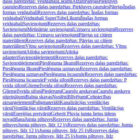
daļas paredzētas: Veidgabali
Līkumi
Atzari
Pārejas
Piekļuves
caurules
Rezerves daļas paredzētas: Piekļuves caurules
Pārejas
Īpašas
formas veidgabali
Rezerves daļas paredzētas: Īpašas formas
veidgabali
Veidgabali SuperTube
Līkumi
Īpašas formas
veidgabali
Savienojumi
Rezerves daļas paredzētas:
Savienojumi
Metināmie savienojumi
Uzmavu savienojumi
Rezerves
daļas paredzētas: Uzmavu savienojumi
Pārejas uz citiem
materiāliem
Rezerves daļas paredzētas: Pārejas uz citiem
materiāliem
Vītņu savienojumi
Rezerves daļas paredzētas: Vītņu
savienojumi
Atloka savienojumi
Atloka
adapteri
Savienotājelementi
Rezerves daļas paredzētas:
Savienotājelementi
Pieslēguma līkumi
Rezerves daļas paredzētas:
Pieslēguma līkumi
Pieslēguma uzmavas
Rezerves daļas paredzētas:
Pieslēguma uzmavas
Pieslēguma īscaurule
Rezerves daļas paredzētas:
Pieslēguma īscaurule
P veida sifoni
Rezerves daļas paredzētas: P
veida sifoni
Gliemežveida sifoni
Rezerves daļas paredzētas:
Gliemežveida sifoni
Piederumi
Cauruļu apskavas
Cauruļu apskavu
stiprinājumi
Balsta skavas
Noslēgi
Blīvējumi
Celtniecības
aizsargelementi
Palīgmateriāli
Kanalizācijas ventilācijas
vārsti
Ventilācijas vārsti
Rezerves daļas paredzētas: Ventilācijas
vārsti
Enerģijas pretvārsti
Geberit Pluvia jumta lietus ūdens
novadīšana
Jumta piltuves
Rezerves daļas paredzētas: Jumta
piltuves
Jumta piltuves, līdz 12 l/s
Rezerves daļas paredzētas: Jumta
piltuves, līdz 12 l/s
Jumta piltuves, līdz 25 l/s
Rezerves daļas
paredzētas: Jumta piltuves, līdz 25 l/s
Jumta piltuves, līdz