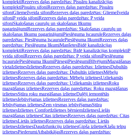
komplekti
Rezerves daļas paredzētas: Pisuāru kanalizācijas
komplekti
Pisuāru sifoni
Rezerves daļas paredzētas: Pisuāru
sifoni
Gliemežveida sifoni
Rezerves daļas paredzētas: Gliemežveida
sifoni
P veida sifoni
Rezerves daļas paredzētas: P veida
sifoni
Skalošanas cauruļu un skalošanas līkumu
pagarinājumi
Rezerves daļas paredzētas: Skalošanas cauruļu un
skalošanas līkumu pagarinājumi
Pieslēguma īscaurule
Rezerves daļas
paredzētas: Pieslēguma īscaurule
Pieslēguma līkumi
Rezerves daļas
paredzētas: Pieslēguma līkumi
Manšetes
Bidē kanalizācijas
komplekti
Rezerves daļas paredzētas: Bidē kanalizācijas komplekti
P
veida sifoni
Rezerves daļas paredzētas: P veida sifoni
Pieslēguma
īscaurule
Pieslēguma līkumi
Pārsegi
Pieslēgumi
Blīvējumi
Mazgāšanas
vieta
Izlietnes
Izlietnes
Rezerves daļas paredzētas: Izlietnes
Dubultās
izlietnes
Rezerves daļas paredzētas: Dubultās izlietnes
Mēbeļu
izlietnes
Rezerves daļas paredzētas: Mēbeļu izlietnes
Uzliekamās
izlietnes
Rezerves daļas paredzētas: Uzliekamās izlietnes
Roku
mazgāšanas izlietnes
Rezerves daļas paredzētas: Roku mazgāšanas
izlietnes
Stūra roku mazgāšanas izlietne
Daļēji iemontētās
izlietnes
Iebūvējamas izlietnes
Rezerves daļas paredzētas:
Iebūvējamas izlietnes
Zem virsmas iebūvējamas
Stūra
izlietnes
Izlietnes Comfort
Izlietnes bērniem
Izlietnes
Lielās
mazgāšanas izlietnes
Citas izlietnes
Rezerves daļas paredzētas: Citas
izlietnes
Lietās izlietnes
Rezerves daļas paredzētas: Lietās
izlietnes
Izlietnes
Daudzfunkciju izlietnes
Ģipša izlietne
Klašu telpu
izlietnes
Piederumi
Atbalstkājas
Rezerves daļas paredzētas: