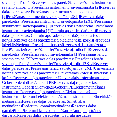
savienojamība [1]
Rezerves daļas paredzētas: Presēšanas instrumentu
savienojamība [1]
Presēšanas instrumentu savienojamība [2]
Rezerves
daļas paredzētas: Presēšanas instrumentu savienojamība
[2]
Presēšanas instrumentu savietojamība [2XL]
Rezerves daļas
paredzētas: Presēšanas instrumentu savietojamība [2XL]
Presēšanas
instrumentu savietojamība [3]
Rezerves daļas paredzētas: Presēšanas
instrumentu savietojamība [3]
Cauruļu apstrādes darbarīki
Rezerves
daļas paredzētas: Cauruļu apstrādes darbarīki
Spiediena testa
korķis
Rezerves daļas paredzētas: Spiediena testa korķis
Pārbaudes
līdzeklis
Piederumi
Presēšanas ierīces
Rezerves daļas paredzētas:
Presēšanas ierīces
Presēšanas ierīču savietojamība [1]
Rezerves daļas
paredzētas: Presēšanas ierīču savietojamība [1]
Presēšanas ierīču
savietojamība [2]
Rezerves daļas paredzētas: Presēšanas ierīču
savietojamība [2]
Presēšanas ierīču savietojamība [2XL]
Rezerves
daļas paredzētas: Presēšanas ierīču savietojamība [2XL]
Universālais
koferis
Rezerves daļas paredzētas: Universālais koferis
Universālais
koferis
Rezerves daļas paredzētas: Universālais koferis
Instrumenti
Geberit Silent-db20/Geberit PE
Rezerves daļas paredzētas:
Instrumenti Geberit Silent-db20/Geberit PE
Elektrometināšanas
instrumenti
Rezerves daļas paredzētas: Elektrometināšanas
instrumenti
Piederumi elektrometināšanas instrumentiem
Simetriskās
metināšanas
Rezerves daļas paredzētas: Simetriskās
metināšanas
Piederumi kontaktmetināšanas
Rezerves daļas
paredzētas: Piederumi kontaktmetināšanas
Cauruļu apstrādes
darbarīki
Rezerves daļas paredzētas: Cauruļu apstrādes