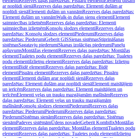
elementi
Rezerves daļas paredzētas: Pisuāru elementi
Elementi dušām
ar noplūdi sienā
Rezerves daļas paredzētas: Elementi dušām ar
noplūdi sienā
Elementi dušām un vannām
Rezerves daļas paredzētas:
Elementi dušām un vannām
Walk-in dušas sienu elementi
Elementi
saimniecības izlietnēm
Rezerves daļas paredzētas: Elementi
saimniecības izlietnēm
Konsoļu slodzes elementi
Rezerves daļas
paredzētas: Konsoļu slodzes elementi
Piederumi
Rezerves daļas
paredzētas: Piederumi
Geberit GIS
Sienas sistēmas
Stiprināšanas
sistēmas
Sagatavju piederumi
Skaņas izolācijas piederumi
Paneļu
apšuvums
Montāžas elementi
Rezerves daļas paredzētas: Montāžas
elementi
Tualetes podu elementi
Rezerves daļas paredzētas: Tualetes
podu elementi
Izlietņu elementi
Rezerves daļas paredzētas: Izlietņu
elementi
Bidē elementi
Rezerves daļas paredzētas: Bidē
elementi
Pisuāru elementi
Rezerves daļas paredzētas: Pisuāru
elementi
Elementi dušām arar noplūdi sienā
Rezerves daļas
paredzētas: Elementi dušām arar noplūdi sienā
Elementi maisītājiem
un ierīcēm
Rezerves daļas paredzētas: Elementi maisītājiem un
ierīcēm
Elementi veļas un trauku mazgājamām mašīnām
Rezerves
daļas paredzētas: Elementi veļas un trauku mazgājamām
mašīnām
Konsoļu slodzes elementi
Piederumi
Rezerves daļas
paredzētas: Piederumi
Piederumi
Rezerves daļas paredzētas:
Piederumi
Sistēmas sienām
Rezerves daļas paredzētas: Sistēmas
sienām
Padeves sistēmām
Ūdens novadei
Geberit Kombifix
Montāžas
elementi
Rezerves daļas paredzētas: Montāžas elementi
Tualetes podu
elementi
Rezerves daļas paredzētas: Tualetes podu elementi
Izlietņu