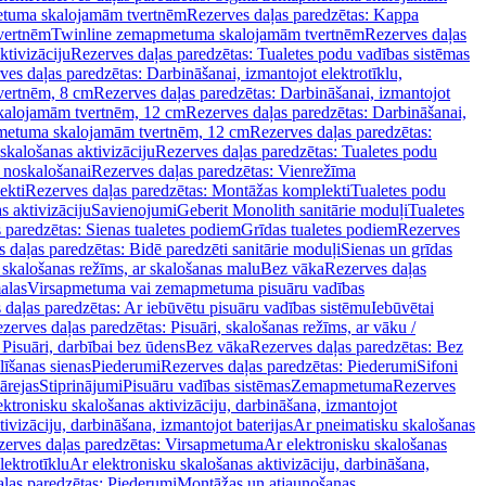
tuma skalojamām tvertnēm
Rezerves daļas paredzētas: Kappa
vertnēm
Twinline zemapmetuma skalojamām tvertnēm
Rezerves daļas
ktivizāciju
Rezerves daļas paredzētas: Tualetes podu vadības sistēmas
ves daļas paredzētas: Darbināšanai, izmantojot elektrotīklu,
vertnēm, 8 cm
Rezerves daļas paredzētas: Darbināšanai, izmantojot
skalojamām tvertnēm, 12 cm
Rezerves daļas paredzētas: Darbināšanai,
apmetuma skalojamām tvertnēm, 12 cm
Rezerves daļas paredzētas:
skalošanas aktivizāciju
Rezerves daļas paredzētas: Tualetes podu
 noskalošanai
Rezerves daļas paredzētas: Vienrežīma
ekti
Rezerves daļas paredzētas: Montāžas komplekti
Tualetes podu
s aktivizāciju
Savienojumi
Geberit Monolith sanitārie moduļi
Tualetes
 paredzētas: Sienas tualetes podiem
Grīdas tualetes podiem
Rezerves
 daļas paredzētas: Bidē paredzēti sanitārie moduļi
Sienas un grīdas
, skalošanas režīms, ar skalošanas malu
Bez vāka
Rezerves daļas
alas
Virsapmetuma vai zemapmetuma pisuāru vadības
 daļas paredzētas: Ar iebūvētu pisuāru vadības sistēmu
Iebūvētai
zerves daļas paredzētas: Pisuāri, skalošanas režīms, ar vāku /
 Pisuāri, darbībai bez ūdens
Bez vāka
Rezerves daļas paredzētas: Bez
līšanas sienas
Piederumi
Rezerves daļas paredzētas: Piederumi
Sifoni
ārejas
Stiprinājumi
Pisuāru vadības sistēmas
Zemapmetuma
Rezerves
ektronisku skalošanas aktivizāciju, darbināšana, izmantojot
ivizāciju, darbināšana, izmantojot baterijas
Ar pneimatisku skalošanas
zerves daļas paredzētas: Virsapmetuma
Ar elektronisku skalošanas
lektrotīklu
Ar elektronisku skalošanas aktivizāciju, darbināšana,
ļas paredzētas: Piederumi
Montāžas un atjaunošanas