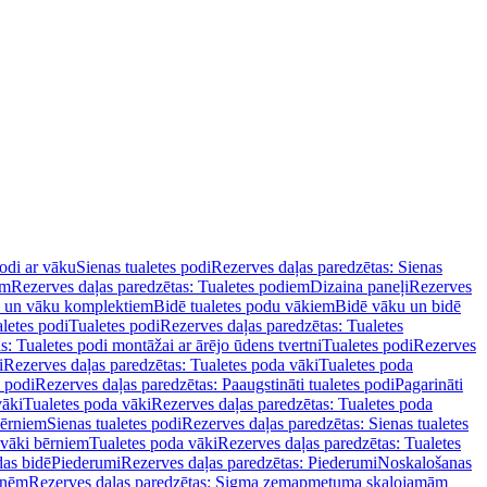
podi ar vāku
Sienas tualetes podi
Rezerves daļas paredzētas: Sienas
em
Rezerves daļas paredzētas: Tualetes podiem
Dizaina paneļi
Rezerves
u un vāku komplektiem
Bidē tualetes podu vākiem
Bidē vāku un bidē
aletes podi
Tualetes podi
Rezerves daļas paredzētas: Tualetes
s: Tualetes podi montāžai ar ārējo ūdens tvertni
Tualetes podi
Rezerves
i
Rezerves daļas paredzētas: Tualetes poda vāki
Tualetes poda
s podi
Rezerves daļas paredzētas: Paaugstināti tualetes podi
Pagarināti
vāki
Tualetes poda vāki
Rezerves daļas paredzētas: Tualetes poda
bērniem
Sienas tualetes podi
Rezerves daļas paredzētas: Sienas tualetes
 vāki bērniem
Tualetes poda vāki
Rezerves daļas paredzētas: Tualetes
das bidē
Piederumi
Rezerves daļas paredzētas: Piederumi
Noskalošanas
tnēm
Rezerves daļas paredzētas: Sigma zemapmetuma skalojamām