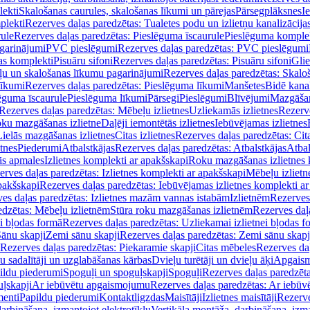
lekti
Skalošanas caurules, skalošanas līkumi un pārejas
Pārsegplāksnes
I
plekti
Rezerves daļas paredzētas: Tualetes podu un izlietņu kanalizācija
rule
Rezerves daļas paredzētas: Pieslēguma īscaurule
Pieslēguma komple
agarinājumi
PVC pieslēgumi
Rezerves daļas paredzētas: PVC pieslēgumi
jas komplekti
Pisuāru sifoni
Rezerves daļas paredzētas: Pisuāru sifoni
Glie
ļu un skalošanas līkumu pagarinājumi
Rezerves daļas paredzētas: Skalo
līkumi
Rezerves daļas paredzētas: Pieslēguma līkumi
Manšetes
Bidē kanal
ēguma īscaurule
Pieslēguma līkumi
Pārsegi
Pieslēgumi
Blīvējumi
Mazgāšan
Rezerves daļas paredzētas: Mēbeļu izlietnes
Uzliekamās izlietnes
Rezerve
oku mazgāšanas izlietne
Daļēji iemontētās izlietnes
Iebūvējamas izlietnes
Lielās mazgāšanas izlietnes
Citas izlietnes
Rezerves daļas paredzētas: Cita
etnes
Piederumi
Atbalstkājas
Rezerves daļas paredzētas: Atbalstkājas
Atbal
ās apmales
Izlietnes komplekti ar apakšskapi
Roku mazgāšanas izlietnes 
erves daļas paredzētas: Izlietnes komplekti ar apakšskapi
Mēbeļu izlietn
pakšskapi
Rezerves daļas paredzētas: Iebūvējamas izlietnes komplekti a
es daļas paredzētas: Izlietnes mazām vannas istabām
Izlietnēm
Rezerves 
edzētas: Mēbeļu izlietnēm
Stūra roku mazgāšanas izlietnēm
Rezerves daļ
ei bļodas formā
Rezerves daļas paredzētas: Uzliekamai izlietnei bļodas f
Sānu skapji
Zemi sānu skapji
Rezerves daļas paredzētas: Zemi sānu skapj
Rezerves daļas paredzētas: Piekaramie skapji
Citas mēbeles
Rezerves daļ
u sadalītāji un uzglabāšanas kārbas
Dvieļu turētāji un dvieļu āķi
Apgaism
ildu piederumi
Spoguļi un spoguļskapji
Spoguļi
Rezerves daļas paredzēta
uļskapji
Ar iebūvētu apgaismojumu
Rezerves daļas paredzētas: Ar iebū
enti
Papildu piederumi
Kontaktligzdas
Maisītāji
Izlietnes maisītāji
Rezerve
arbināšana, izmantojot elektrotīklu
Vertikāla montāža, darbināšana, izma