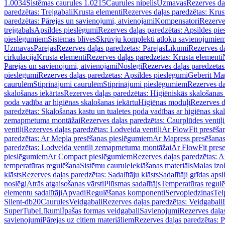
1.0034
Sistēmas caurules 1.0215
Caurules nipelis
Uzmavas
Rezerves da
paredzētas: Trejgabali
Krusta elementi
Rezerves daļas paredzētas: Krus
paredzētas: Pārejas un savienojumi, atvienojami
Kompensatori
Rezerve
trejgabals
Apsildes pieslēgumi
Rezerves daļas paredzētas: Apsildes pie
pieslēgumiem
Sistēmas blīves
Skrūvju komplekti atloku savienojumie
Uzmavas
Pārejas
Rezerves daļas paredzētas: Pārejas
Līkumi
Rezerves da
cirkulācija
Krusta elementi
Rezerves daļas paredzētas: Krusta elementi
Pārejas un savienojumi, atvienojami
Noslēgi
Rezerves daļas paredzētas
pieslēgumi
Rezerves daļas paredzētas: Apsildes pieslēgumi
Geberit Map
caurulēm
Stiprinājumi caurulēm
Stiprinājumi pieslēgumiem
Rezerves da
skalošanas iekārtas
Rezerves daļas paredzētas: Higiēniskās skalošanas 
poda vadība ar higiēnas skalošanas iekārtu
Higiēnas moduļi
Rezerves d
paredzētas: Skalošanas kastu un tualetes poda vadības ar higiēnas ska
zemapmetuma montāžai
Rezerves daļas paredzētas: Caurplūdes vent
ventiļi
Rezerves daļas paredzētas: Lodveida ventiļi
Ar FlowFit presēša
paredzētas: Ar Mepla presēšanas pieslēgumiem
Ar Mapress presēšana
paredzētas: Lodveida ventiļi zemapmetuma montāžai
Ar FlowFit pres
pieslēgumiem
Ar Compact pieslēgumiem
Rezerves daļas paredzētas: 
temperatūras regulēšana
Sistēmu caurule
Ieklāšanas materiāls
Malas izol
klāsts
Rezerves daļas paredzētas: Sadalītāju klāsts
Sadalītāji grīdas apsi
noslēgi
Ātrās atgaisošanas vārsti
Plūsmas sadalītājs
Temperatūras regulē
elementu sadalītāji
Apvadi
Regulēšanas komponenti
Servopiedziņas
Tel
Silent-db20
Caurules
Veidgabali
Rezerves daļas paredzētas: Veidgabali
SuperTube
Līkumi
Īpašas formas veidgabali
Savienojumi
Rezerves daļa
savienojumi
Pārejas uz citiem materiāliem
Rezerves daļas paredzētas: P