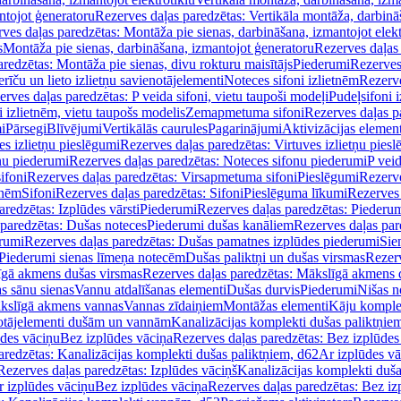
ntojot ģeneratoru
Rezerves daļas paredzētas: Vertikāla montāža, darbinā
ves daļas paredzētas: Montāža pie sienas, darbināšana, izmantojot elekt
s
Montāža pie sienas, darbināšana, izmantojot ģeneratoru
Rezerves daļas 
redzētas: Montāža pie sienas, divu rokturu maisītājs
Piederumi
Rezerves
erīču un lieto izlietņu savienotājelementi
Noteces sifoni izlietnēm
Rezerve
rves daļas paredzētas: P veida sifoni, vietu taupoši modeļi
Pudeļsifoni 
 izlietnēm, vietu taupošs modelis
Zemapmetuma sifoni
Rezerves daļas 
i
Pārsegi
Blīvējumi
Vertikālās caurules
Pagarinājumi
Aktivizācijas element
es izlietņu pieslēgumi
Rezerves daļas paredzētas: Virtuves izlietņu pies
nu piederumi
Rezerves daļas paredzētas: Noteces sifonu piederumi
P veid
ifoni
Rezerves daļas paredzētas: Virsapmetuma sifoni
Pieslēgumi
Rezerve
tnēm
Sifoni
Rezerves daļas paredzētas: Sifoni
Pieslēguma līkumi
Rezerves 
redzētas: Izplūdes vārsti
Piederumi
Rezerves daļas paredzētas: Piederu
 paredzētas: Dušas noteces
Piederumi dušas kanāliem
Rezerves daļas par
rumi
Rezerves daļas paredzētas: Dušas pamatnes izplūdes piederumi
Sie
 Piederumi sienas līmeņa notecēm
Dušas paliktņi un dušas virsmas
Rezerv
gā akmens dušas virsmas
Rezerves daļas paredzētas: Mākslīgā akmens 
s sānu sienas
Vannu atdalīšanas elementi
Dušas durvis
Piederumi
Nišas n
kslīgā akmens vannas
Vannas zīdaiņiem
Montāžas elementi
Kāju komplek
otājelementi dušām un vannām
Kanalizācijas komplekti dušas paliktņie
ūdes vāciņu
Bez izplūdes vāciņa
Rezerves daļas paredzētas: Bez izplūdes
aredzētas: Kanalizācijas komplekti dušas paliktņiem, d62
Ar izplūdes v
Rezerves daļas paredzētas: Izplūdes vāciņš
Kanalizācijas komplekti duša
r izplūdes vāciņu
Bez izplūdes vāciņa
Rezerves daļas paredzētas: Bez iz