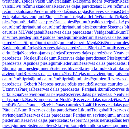
tvertnēm
Uzpildes vārsti universālajām skalojamā ūdens tvertnēm
Rezer
vārsti
Divu režīmu skalošana
Rezerves daļas paredzētas: Divu režīmu 
režīmu skalošana
Piederumi
Noskalošanas pogas
Padeves sistēmas
Gebe
Veidgabali
Savienojumi
Pārejas
Līkumi
Trejgabali
Iebūvēta cirkulācija
Re
pieslēgumu
Sadalītājs ar presēšanas pieslēgumu
Apsildes trejgabals
Apsi
caurulēm
Stiprinājumi caurulēm
Stiprinājumi pieslēgumiem
Sistēmas bl
caurules ML
Veidgabali
Rezerves daļas paredzētas: Veidgabali
Līkumi
T
ar vītnes pieslēgumu
Apsildes pieslēgumi
Piederumi
Rezerves daļas par
paredzētas: Stiprinājumi pieslēgumiem
Geberit Mepla
Sistēmu caurule
Savienojumi
Pārejas
Rezerves daļas paredzētas: Pārejas
Līkumi
Rezerves
cirkulācija
Neatvienojamas pārejas
Rezerves daļas paredzētas: Neatvie
paredzētas: Noslēgi
Pieslēgumi
Rezerves daļas paredzētas: Pieslēgumi
S
paredzētas: Apsildes pieslēgumi
Piederumi
Rezerves daļas paredzētas:
Stiprinājumi pieslēgumiem
Sistēmas blīves
Skrūvju komplekti atloku 
atvienojami
Rezerves daļas paredzētas: Pārejas un savienojumi, atvien
caurulēm
Stiprinājumi caurulēm
Stiprinājumi pieslēgumiem
Rezerves da
paredzētas: Geberit Mapress nerūsējošais tērauds
Sistēmas caurules 1.
Uzmavas
Pārejas
Rezerves daļas paredzētas: Pārejas
Līkumi
Rezerves da
cirkulācija
Neatvienojamas pārejas
Rezerves daļas paredzētas: Neatvie
daļas paredzētas: Kompensatori
Noslēgi
Rezerves daļas paredzētas: No
nerūsējošais tērauds, gāze
Sistēmas caurules 1.4401
Rezerves daļas par
Pārejas
Līkumi
Rezerves daļas paredzētas: Līkumi
Trejgabali
Rezerves d
atvienojami
Rezerves daļas paredzētas: Pārejas un savienojumi, atvien
piederumi
Rezerves daļas paredzētas: GeberitMapress nerūsējošais tēr
pieslēgumiem
Sistēmas blīves
Skrūvju komplekti atloku savienojumie