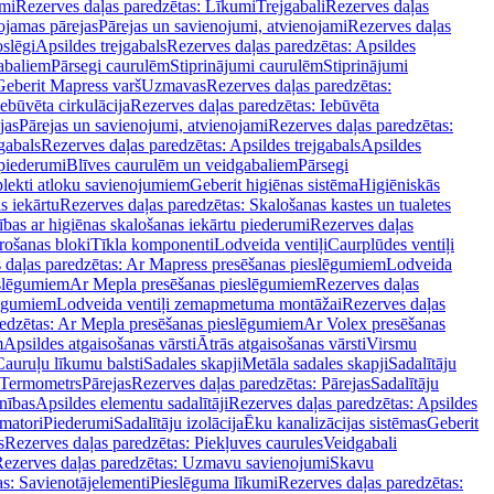
mi
Rezerves daļas paredzētas: Līkumi
Trejgabali
Rezerves daļas
ojamas pārejas
Pārejas un savienojumi, atvienojami
Rezerves daļas
slēgi
Apsildes trejgabals
Rezerves daļas paredzētas: Apsildes
abaliem
Pārsegi caurulēm
Stiprinājumi caurulēm
Stiprinājumi
Geberit Mapress varš
Uzmavas
Rezerves daļas paredzētas:
Iebūvēta cirkulācija
Rezerves daļas paredzētas: Iebūvēta
jas
Pārejas un savienojumi, atvienojami
Rezerves daļas paredzētas:
gabals
Rezerves daļas paredzētas: Apsildes trejgabals
Apsildes
 piederumi
Blīves caurulēm un veidgabaliem
Pārsegi
lekti atloku savienojumiem
Geberit higiēnas sistēma
Higiēniskās
s iekārtu
Rezerves daļas paredzētas: Skalošanas kastes un tualetes
ības ar higiēnas skalošanas iekārtu piederumi
Rezerves daļas
rošanas bloki
Tīkla komponenti
Lodveida ventiļi
Caurplūdes ventiļi
 daļas paredzētas: Ar Mapress presēšanas pieslēgumiem
Lodveida
eslēgumiem
Ar Mepla presēšanas pieslēgumiem
Rezerves daļas
lēgumiem
Lodveida ventiļi zemapmetuma montāžai
Rezerves daļas
redzētas: Ar Mepla presēšanas pieslēgumiem
Ar Volex presēšanas
m
Apsildes atgaisošanas vārsti
Ātrās atgaisošanas vārsti
Virsmu
Cauruļu līkumu balsti
Sadales skapji
Metāla sadales skapji
Sadalītāju
Termometrs
Pārejas
Rezerves daļas paredzētas: Pārejas
Sadalītāju
nības
Apsildes elementu sadalītāji
Rezerves daļas paredzētas: Apsildes
matori
Piederumi
Sadalītāju izolācija
Ēku kanalizācijas sistēmas
Geberit
s
Rezerves daļas paredzētas: Piekļuves caurules
Veidgabali
ezerves daļas paredzētas: Uzmavu savienojumi
Skavu
as: Savienotājelementi
Pieslēguma līkumi
Rezerves daļas paredzētas: