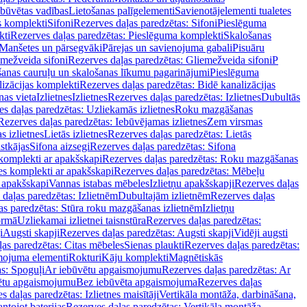
ebūvētas vadības
Lietošanas palīgelementi
Savienotājelementi tualetes
s komplekti
Sifoni
Rezerves daļas paredzētas: Sifoni
Pieslēguma
kti
Rezerves daļas paredzētas: Pieslēguma komplekti
Skalošanas
Manšetes un pārsegvāki
Pārejas un savienojuma gabali
Pisuāru
mežveida sifoni
Rezerves daļas paredzētas: Gliemežveida sifoni
P
šanas cauruļu un skalošanas līkumu pagarinājumi
Pieslēguma
izācijas komplekti
Rezerves daļas paredzētas: Bidē kanalizācijas
as vieta
Izlietnes
Izlietnes
Rezerves daļas paredzētas: Izlietnes
Dubultās
s daļas paredzētas: Uzliekamās izlietnes
Roku mazgāšanas
Rezerves daļas paredzētas: Iebūvējamas izlietnes
Zem virsmas
s izlietnes
Lietās izlietnes
Rezerves daļas paredzētas: Lietās
stkājas
Sifona aizsegi
Rezerves daļas paredzētas: Sifona
komplekti ar apakšskapi
Rezerves daļas paredzētas: Roku mazgāšanas
es komplekti ar apakšskapi
Rezerves daļas paredzētas: Mēbeļu
r apakšskapi
Vannas istabas mēbeles
Izlietņu apakšskapji
Rezerves daļas
daļas paredzētas: Izlietnēm
Dubultajām izlietnēm
Rezerves daļas
as paredzētas: Stūra roku mazgāšanas izlietnēm
Izlietņu
ormā
Uzliekamai izlietnei taisnstūra
Rezerves daļas paredzētas:
i
Augsti skapji
Rezerves daļas paredzētas: Augsti skapji
Vidēji augsti
as paredzētas: Citas mēbeles
Sienas plaukti
Rezerves daļas paredzētas:
ojuma elementi
Rokturi
Kāju komplekti
Magnētiskās
s: Spoguļi
Ar iebūvētu apgaismojumu
Rezerves daļas paredzētas: Ar
vētu apgaismojumu
Bez iebūvēta apgaismojuma
Rezerves daļas
s daļas paredzētas: Izlietnes maisītāji
Vertikāla montāža, darbināšana,
ntojot baterijas
Rezerves daļas paredzētas: Vertikāla montāža,