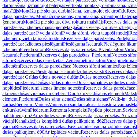
darbināšana, izmantojot baterijas
Vertikāla montāža, darbināšana, izma
maisītājs
Montāža pie sienas, darbināšana, izmantojot elektrotīklu
Rezer
daļas paredzētas: Montāža pie sienas, darbināšana, izmantojot baterija
ģeneratoru
Montāža pie sienas, divu rokturu maisītājs
Rezerves daļas pa
paredzētas: Izlietnes maisītājiem
Mazgāšanas vietas, virtuves izlietņu, i
daļas paredzētas: P veida sifoni
P veida sifoni, vietu taupoši modeļi
Reze
izlietnēm, vietu taupošs modelis
Rezerves daļas paredzētas: Pudeļsifoni
paredzētas: Izlietnes pieslēgumi
Pieslēguma īscaurule
Pieslēguma līkum
izlietnēm
P veida sifoni
Rezerves daļas paredzētas: P veida sifoni
Virtuv
īscaurule
Piederumi
Rezerves daļas paredzētas: Piederumi
Noteces sifo
sifoni
Rezerves daļas paredzētas: Zemapmetuma sifoni
Virsapmetuma s
izlietnēm
Rezerves daļas paredzētas: Noteces sifoni saimniecības izlie
daļas paredzētas: Pieslēguma īscaurule
Izplūdes vārsti
Rezerves daļas pa
paredzētas: Grīdas ūdens novade dušām
Dušas noteces
Rezerves daļas
daļas paredzētas: Dušas grīdas noteces
Dušas pamatnes izplūdes piede
noplūdes
Piederumi sienas līmeņa notecēm
Rezerves daļas paredzētas:
akmens dušas virsmas un Geberit Duofix uzstādīšanas elementi
Mākslī
elementi
Piederumi
Dušas sānu sienas
Dušas sānu sienas
“Walk-in” duša
kārbas
Piederumi
Vannas
Vannas no sanitārā akrila
Taisnstūra vannas
Mā
enkurskrūvēm
Piederumi
Remonta komplekti
Papildu piederumi
Savien
paliktņiem, d52
Ar izplūdes vāciņu
Rezerves daļas paredzētas: Ar izpl
vāciņš
Kanalizācijas komplekti dušas paliktņiem, d62
Rezerves daļas p
vāciņa
Rezerves daļas paredzētas: Bez izplūdes vāciņa
Izplūdes vāciņš
dušas paliktņiem, d90
Ar izplūdes vāciņu
Rezerves daļas paredzētas: A