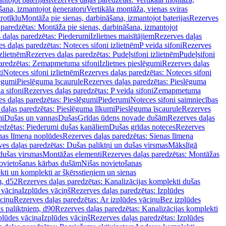
šana, izmantojot ģeneratoru
Vertikāla montāža, vienas sviras
rotīklu
Montāža pie sienas, darbināšana, izmantojot baterijas
Rezerves
paredzētas: Montāža pie sienas, darbināšana, izmantojot
 daļas paredzētas: Piederumi
Izlietnes maisītājiem
Rezerves daļas
s daļas paredzētas: Noteces sifoni izlietnēm
P veida sifoni
Rezerves
izlietnēm
Rezerves daļas paredzētas: Pudeļsifoni izlietnēm
Pudeļsifoni
paredzētas: Zemapmetuma sifoni
Izlietnes pieslēgumi
Rezerves daļas
i
Noteces sifoni izlietnēm
Rezerves daļas paredzētas: Noteces sifoni
lēgumi
Pieslēguma īscaurule
Rezerves daļas paredzētas: Pieslēguma
a sifoni
Rezerves daļas paredzētas: P veida sifoni
Zemapmetuma
s daļas paredzētas: Pieslēgumi
Piederumi
Noteces sifoni saimniecības
daļas paredzētas: Pieslēguma līkumi
Pieslēguma īscaurule
Rezerves
mi
Dušas un vannas
Dušas
Grīdas ūdens novade dušām
Rezerves daļas
edzētas: Piederumi dušas kanāliem
Dušas grīdas noteces
Rezerves
nas līmeņa noplūdes
Rezerves daļas paredzētas: Sienas līmeņa
es daļas paredzētas: Dušas paliktņi un dušas virsmas
Mākslīgā
dušas virsmas
Montāžas elementi
Rezerves daļas paredzētas: Montāžas
ovietošanas kārbas dušām
Nišas novietošanas
ti un komplekti ar šķērsstieņiem un sienas
m, d52
Rezerves daļas paredzētas: Kanalizācijas komplekti dušas
 vāciņa
Izplūdes vāciņš
Rezerves daļas paredzētas: Izplūdes
āciņu
Rezerves daļas paredzētas: Ar izplūdes vāciņu
Bez izplūdes
s paliktņiem, d90
Rezerves daļas paredzētas: Kanalizācijas komplekti
plūdes vāciņa
Izplūdes vāciņš
Rezerves daļas paredzētas: Izplūdes