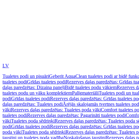
LV
Tualetes podi un pisuāri
Geberit AquaClean tualetes podi ar bidē funkc
tualetes podi
Grīdas tualetes podi
Rezerves daļas paredzētas: Grīdas tua
daļas paredzētas: Dizaina paneļi
Bidē tualetes podu vākiem
Rezerves da
tualetes podu un vāku komplektiem
Palīgmateriāli
Tualetes podi un tua
podi
Grīdas tualetes podi
Rezerves daļas paredzētas: Grīdas tualetes po
daļas paredzētas: Tualetes podi
Ārējās skalojamās tvertnes tualetes po
vāki
Rezerves daļas paredzētas: Tualetes poda vāki
Comfort tualetes p
tualetes podi
Rezerves daļas paredzētas: Pagarināti tualetes podi
Comfor
vāki
Tualetes poda sēdriņķi
Rezerves daļas paredzētas: Tualetes poda s
podi
Grīdas tualetes podi
Rezerves daļas paredzētas: Grīdas tualetes po
poda vāki
Tualetes poda sēdriņķi
Rezerves daļas paredzētas: Tualetes p
taustiņi un tualetes poda vadība
Noskalošanas taustiņi
Rezerves daļas p