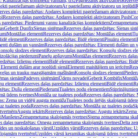
s: Kanalizācijas komplekti vannām, d52
Pagriežams aktivizators
Rezerves
lekti pagriežamam aktivizatoram
Ar pagriežamu aktivizatoru un ieplūdi
R
erves daļas paredzētas: Apdares komplekti pagriežamam aktivizatoram 
ol
Rezerves daļas paredzētas: Apdares komplekti aktivizatoram PushCon
s paredzētas: Piederumi vannu kanalizācijas komplektiem
Zemapmetuma c
mas
Geberit Duofix
Sienas sistēmas
Rezerves daļas paredzētas: Sienas sis
rumi
Montāžas elementi
Rezerves daļas paredzētas: Montāžas elementi
Tu
idē elementi
Rezerves daļas paredzētas: Bidē elementi
Pisuāru elementi
enti dušām un vannām
Rezerves daļas paredzētas: Elementi dušām un
onsoļu slodzes elementi
Rezerves daļas paredzētas: Konsoļu slodzes el
izolācijas piederumi
Paneļu apšuvums
Montāžas elementi
Rezerves daļas
edzētas: Izlietņu elementi
Bidē elementi
Rezerves daļas paredzētas: Bidē
 Elementi dušām arar noplūdi sienā
Elementi maisītājiem un ierīcēm
Reze
i veļas un trauku mazgājamām mašīnām
Konsoļu slodzes elementi
Pieder
tēmas sienām
Padeves sistēmām
Ūdens novadei
Geberit Kombifix
Montāža
tņu elementi
Rezerves daļas paredzētas: Izlietņu elementi
Bidē elementi
Re
zētas: Dušu elementi
Piederumi
Tualetes podu elementiem
Stiprinājumie
amā ūdens tvertnes
Montāža uz tualetes poda
Rezerves daļas paredzētas: 
as: Zema un vidēji augsta montāža
Tualetes podu ārējās skalojamā ūdens
z tualetes poda
Rezerves daļas paredzētas: Montāža uz tualetes poda
Sk
 tvertnēm
Augstu iekārts
Rezerves daļas paredzētas: Augstu iekārts
Zema 
i
Manšetes
Zemapmetuma skalojamās tvertnes
Sigma zemapmetuma skalo
s daļas paredzētas: Omega zemapmetuma skalojamās tvertnes
Delta ze
des un noskalošanas vārsti
Uzpildes vārsti
Rezerves daļas paredzētas: Uz
alojamām tvertnēm
Uzpildes vārsti keramikas skalojamā ūdens tvertnēm