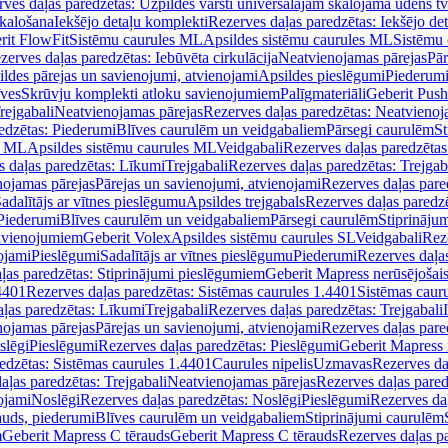
ves daļas paredzētas: Uzpildes vārsti universālajām skalojamā ūdens t
skalošana
Iekšējo detaļu komplekti
Rezerves daļas paredzētas: Iekšējo de
rit FlowFit
Sistēmu caurules ML
Apsildes sistēmu caurules ML
Sistēmu 
zerves daļas paredzētas: Iebūvēta cirkulācija
Neatvienojamas pārejas
Pār
ldes pārejas un savienojumi, atvienojami
Apsildes pieslēgumi
Piederum
īves
Skrūvju komplekti atloku savienojumiem
Palīgmateriāli
Geberit Push
rejgabali
Neatvienojamas pārejas
Rezerves daļas paredzētas: Neatvienoj
edzētas: Piederumi
Blīves caurulēm un veidgabaliem
Pārsegi caurulēm
St
s ML
Apsildes sistēmu caurules ML
Veidgabali
Rezerves daļas paredzētas
 daļas paredzētas: Līkumi
Trejgabali
Rezerves daļas paredzētas: Trejgab
nojamas pārejas
Pārejas un savienojumi, atvienojami
Rezerves daļas pare
adalītājs ar vītnes pieslēgumu
Apsildes trejgabals
Rezerves daļas paredzē
 Piederumi
Blīves caurulēm un veidgabaliem
Pārsegi caurulēm
Stiprināju
savienojumiem
Geberit Volex
Apsildes sistēmu caurules SL
Veidgabali
Reze
ojami
Pieslēgumi
Sadalītājs ar vītnes pieslēgumu
Piederumi
Rezerves daļa
ļas paredzētas: Stiprinājumi pieslēgumiem
Geberit Mapress nerūsējošais
4401
Rezerves daļas paredzētas: Sistēmas caurules 1.4401
Sistēmas caur
ļas paredzētas: Līkumi
Trejgabali
Rezerves daļas paredzētas: Trejgabali
nojamas pārejas
Pārejas un savienojumi, atvienojami
Rezerves daļas pare
slēgi
Pieslēgumi
Rezerves daļas paredzētas: Pieslēgumi
Geberit Mapress 
edzētas: Sistēmas caurules 1.4401
Caurules nipelis
Uzmavas
Rezerves da
aļas paredzētas: Trejgabali
Neatvienojamas pārejas
Rezerves daļas pared
ojami
Noslēgi
Rezerves daļas paredzētas: Noslēgi
Pieslēgumi
Rezerves da
auds, piederumi
Blīves caurulēm un veidgabaliem
Stiprinājumi caurulēm
m
Geberit Mapress C tērauds
Geberit Mapress C tērauds
Rezerves daļas p