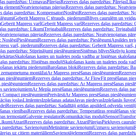
ļas paredzētas: Uzmavas
Pārejas
Rezerves daļas paredzētas: Pārejas
Līku
ta elementi
Neatvienojamas pārejas
Rezerves daļas paredzētas: Neatvien
s daļas paredzētas: Kompensatori
Noslēgi
Rezerves daļas paredzētas: No
slēgumi
Geberit Mapress C tērauds, piederumi
Blīves caurulēm un veidg
m
Geberit Mapress varš
Geberit Mapress varš
Rezerves daļas paredzētas: 
ļas paredzētas: Līkumi
Trejgabali
Rezerves daļas paredzētas: Trejgabali
Neatvienojamas pārejas
Rezerves daļas paredzētas: Neatvienojamas pāre
: Noslēgi
Pieslēgumi
Rezerves daļas paredzētas: Pieslēgumi
Apsildes trej
ress varš, piederumi
Rezerves daļas paredzētas: Geberit Mapress varš,
ļas paredzētas: Stiprinājumi pieslēgumiem
Sistēmas blīves
Skrūvju komp
iekārtas
Skalošanas kastes un tualetes poda vadība ar higiēnas skalošana
aļas paredzētas: Higiēnas moduļi
Skalošanas kastu un tualetes poda vad
lošanas iekārtu piederumi
Barošanas bloki
Rezerves daļas paredzētas: Ba
iļi zemapmetuma montāžai
Ar Mapress presēšanas pieslēgumiem
Rezerves
nas pieslēgumiem
Rezerves daļas paredzētas: Ar FlowFit presēšanas pi
s pieslēgumiem
Rezerves daļas paredzētas: Ar Mapress presēšanas pies
es savienojumiem
Ar Mepla presēšanas pieslēgumiem
Rezerves daļas pa
Ar Compact pieslēgumiem
Pretvārsti
Ar Mapress presēšanas pieslēgumie
ācijas joslas
Līmlentes
Izplešanas adatas
Javas piedevas
Izplešanās šuves
ldei
Rezerves daļas paredzētas: Sadalītāji grīdas apsildei
Lodveida ventiļi
šanas vienības
Rezerves daļas paredzētas: Temperatūras regulēšanas vie
pas termostati
Galvenie regulatori
Komunikācijas moduļi
Sensori
Transfor
Līkumi
Atzari
Rezerves daļas paredzētas: Atzari
Pārejas
Piekļuves caurule
s paredzētas: Savienojumi
Metināmie savienojumi
Uzmavu savienojumi
R
ārejas uz citiem materiāliem
Savienotājelementi
Rezerves daļas paredzēt