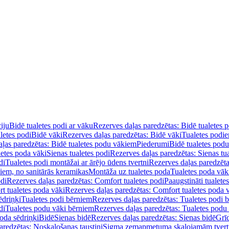
iju
Bidē tualetes podi ar vāku
Rezerves daļas paredzētas: Bidē tualetes 
letes podi
Bidē vāki
Rezerves daļas paredzētas: Bidē vāki
Tualetes podi
ļas paredzētas: Bidē tualetes podu vākiem
Piederumi
Bidē tualetes pod
letes poda vāki
Sienas tualetes podi
Rezerves daļas paredzētas: Sienas tu
di
Tualetes podi montāžai ar ārējo ūdens tvertni
Rezerves daļas paredzēta
diem, no sanitārās keramikas
Montāža uz tualetes poda
Tualetes poda vāk
odi
Rezerves daļas paredzētas: Comfort tualetes podi
Paaugstināti tualete
t tualetes poda vāki
Rezerves daļas paredzētas: Comfort tualetes poda 
ēdriņķi
Tualetes podi bērniem
Rezerves daļas paredzētas: Tualetes podi 
di
Tualetes podu vāki bērniem
Rezerves daļas paredzētas: Tualetes podu
oda sēdriņķi
Bidē
Sienas bidē
Rezerves daļas paredzētas: Sienas bidē
Grī
aredzētas: Noskalošanas taustiņi
Sigma zemapmetuma skalojamām tver