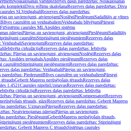
vertnēm
Noskalošanas vārsti
Rezerves daļas paredzētas: Noskalošanas
taļu komplekti
Divu režīmu skalošana
Rezerves daļas paredzētas: Divu
caurules SL
Veidgabali
Rezerves daļas paredzētas:
ejas un savienojumi, atvienojami
Noslēgi
Pieslēgumi
Sadalītājs ar vītnes
i
Blīves caurulēm un veidgabaliem
Veidgabalu blīvējumi
Pārsegi
Fit
Sistēmu caurules ML
Apsildes sistēmu
amas pārejas
Pārejas un savienojumi, atvienojami
Pieslēgumi
Sadalītājs
iprinājumi caurulēm
Stiprinājumi pieslēgumiem
Rezerves daļas
: Veidgabali
Savienojumi
Rezerves daļas paredzētas:
ali
Iebūvēta cirkulācija
Rezerves daļas paredzētas: Iebūvēta
dzētas: Pārejas un savienojumi, atvienojami
Noslēgi
Rezerves daļas
tas: Apsildes trejgabals
Apsildes pieslēgumi
Rezerves daļas
mi caurulēm
Stiprinājumi pieslēgumiem
Rezerves daļas paredzētas:
rves daļas paredzētas: Veidgabali
Pārejas un savienojumi,
s paredzētas: Piederumi
Blīves caurulēm un veidgabaliem
Pārsegi
 tērauds
Geberit Mapress nerūsējošais tērauds
Rezerves daļas
ules 1.4521
Caurules nipelis
Uzmavas
Rezerves daļas paredzētas:
Iebūvēta cirkulācija
Rezerves daļas paredzētas: Iebūvēta
dzētas: Pārejas un savienojumi, atvienojami
Kompensatori
Rezerves
nerūsējošais tērauds, gāze
Rezerves daļas paredzētas: Geberit Mapress
ļas paredzētas: Uzmavas
Pārejas
Rezerves daļas paredzētas:
zētas: Neatvienojamas pārejas
Pārejas un savienojumi,
ļas paredzētas: Pieslēgumi
GeberitMapress nerūsējošais tērauds,
Stiprinājumi pieslēgumiem
Rezerves daļas paredzētas: Stiprinājumi
aredzētas: Geberit Mapress C tērauds
Sistēmas caurules