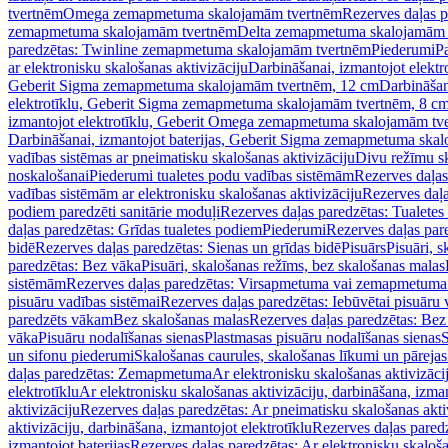
tvertnēm
Omega zemapmetuma skalojamām tvertnēm
Rezerves daļas 
zemapmetuma skalojamām tvertnēm
Delta zemapmetuma skalojamām 
paredzētas: Twinline zemapmetuma skalojamām tvertnēm
Piederumi
Pa
ar elektronisku skalošanas aktivizāciju
Darbināšanai, izmantojot elek
Geberit Sigma zemapmetuma skalojamām tvertnēm, 12 cm
Darbināšan
elektrotīklu, Geberit Sigma zemapmetuma skalojamām tvertnēm, 8 c
izmantojot elektrotīklu, Geberit Omega zemapmetuma skalojamām tv
Darbināšanai, izmantojot baterijas, Geberit Sigma zemapmetuma ska
vadības sistēmas ar pneimatisku skalošanas aktivizāciju
Divu režīmu s
noskalošanai
Piederumi tualetes podu vadības sistēmām
Rezerves daļas
vadības sistēmām ar elektronisku skalošanas aktivizāciju
Rezerves daļa
podiem paredzēti sanitārie moduļi
Rezerves daļas paredzētas: Tualetes
daļas paredzētas: Grīdas tualetes podiem
Piederumi
Rezerves daļas par
bidē
Rezerves daļas paredzētas: Sienas un grīdas bidē
Pisuārs
Pisuāri, 
paredzētas: Bez vāka
Pisuāri, skalošanas režīms, bez skalošanas malas
sistēmām
Rezerves daļas paredzētas: Virsapmetuma vai zemapmetuma 
pisuāru vadības sistēmai
Rezerves daļas paredzētas: Iebūvētai pisuāru 
paredzēts vākam
Bez skalošanas malas
Rezerves daļas paredzētas: Bez
vāka
Pisuāru nodalīšanas sienas
Plastmasas pisuāru nodalīšanas sienas
S
un sifonu piederumi
Skalošanas caurules, skalošanas līkumi un pārejas
daļas paredzētas: Zemapmetuma
Ar elektronisku skalošanas aktivizācij
elektrotīklu
Ar elektronisku skalošanas aktivizāciju, darbināšana, izman
aktivizāciju
Rezerves daļas paredzētas: Ar pneimatisku skalošanas akti
aktivizāciju, darbināšana, izmantojot elektrotīklu
Rezerves daļas paredz
izmantojot baterijas
Rezerves daļas paredzētas: Ar elektronisku skalošan