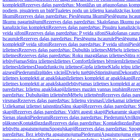
komplekti
Rezerves daļas paredzētas: Montāžas un atjaunošanas komp
podiem, pisuāriem un bidē
Tualetes podu un izlietņu kanalizācijas kom
līkumi
Rezerves daļas paredzētas: Pieslēguma līkumi
Pieslēguma īscau
līkumu pagarinājumi
Rezerves daļas paredzētas: Skalošanas līkumu p
kanalizācijas komplekti
Rezerves daļas paredzētas: Pisuāru kanalizāci
veida sifoni
Rezerves daļas paredzētas: P veida sifoni
Skalošanas cauru
īscaurule
Rezerves daļas paredzētas: Pieslēguma īscaurule
Pieslēguma 
komplekti
P veida sifoni
Rezerves daļas paredzētas: P veida sifoni
Piesl
izlietnes
Rezerves daļas paredzētas: Dubultās izlietnes
Mēbeļu izlietnes
izlietnes
Rezerves daļas paredzētas: Roku mazgāšanas izlietnes
Stūra r
iebūvējamas
Stūra izlietnes
Izlietnes Comfort
Izlietnes bērniem
Izlietnes
izlietnes
Izlietnes
Daudzfunkciju izlietnes
Ģipša izlietne
Klašu telpu izli
aizsegi
Piederumi
Izplūdes vāciņš
Dvieļu turētājs
Stiprinājumi
Dekoratīv
izlietnes komplekti ar apakšskapi
Izlietnes komplekti ar apakšskapi
Rez
izlietnes komplekti ar apakšskapi
Iebūvējamas izlietnes komplekti ar a
paredzētas: Izlietņu apakšskapji
Izlietnes mazām vannas istabām
Rezerv
paredzētas: Dubultajām izlietnēm
Mēbeļu izlietnēm
Rezerves daļas par
virsmas
Rezerves daļas paredzētas: Izlietņu virsmas
Uzliekamai izlietn
Uzliekamai izlietnei taisnstūra
Sānu skapji
Rezerves daļas paredzētas: 
skapji
Rezerves daļas paredzētas: Vidēji augsti skapji
Piekaramie skapji
Sienas plaukti
Piederumi
Rezerves daļas paredzētas: Piederumi
Atvilktņ
plāksnes
Kontaktligzdas
Rezerves daļas paredzētas: Kontaktligzdas
Pap
iebūvētu apgaismojumu
Spoguļskapji
Rezerves daļas paredzētas: Spog
paredzētas: Bez iebūvēta apgaismojuma
Piederumi
Apgaismojuma elem
izmantojot elektrotīklu
Rezerves daļas paredzētas: Vertikāla montāža, d