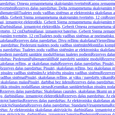
paredzētas: Omega zemapmetuma skalojamām tvertnēm
Kappa zemapme
tvertnēm
Rezerves daļas paredzētas: Delta zemapmetuma skalojamām t
līgmateriāli
Tualetes podu vadības sistēmas ar elektronisku skalošanas a
trotīklu, Geberit Sigma zemapmetuma skalojamām tvertnēm, 12 cm
Rezer
ai, izmantojot elektrotīklu, Geberit Sigma zemapmetuma skalojamām t
m
Darbināšanai, izmantojot elektrotīklu, Geberit Omega zemapmetuma 
ertnēm, 12 cm
Darbināšanai, izmantojot baterijas, Geberit Sigma zem
lojamām tvertnēm, 12 cm
Tualetes podu vadības sistēmas ar pneimatisku 
kalošanai
Rezerves daļas paredzētas: Divu režīmu skalošanai
Vienrežīma
 paredzētas: Piederumi tualetes podu vadības sistēmām
Montāžas kompl
s paredzētas: Tualetes podu vadības sistēmām ar elektronisku skalošana
 podiem paredzēti sanitārie moduļi
Sienas tualetes podiem
Rezerves daļas
edzētas: Piederumi
Palīgmateriāli
Bidē paredzēti sanitārie moduļi
Rezerves
skalošanas režīms, ar skalošanas malu
Rezerves daļas paredzētas: Pisuāri
Rezerves daļas paredzētas: Pisuāri, skalošanas režīms, bez skalošanas m
pisuāru vadības sistēmām
Ar iebūvētu pisuāru vadības sistēmu
Rezerves
vadības sistēmai
Pisuāri, skalošanas režīms, ar vāku / paredzēts vākam
Re
 skalošanas malas
Pisuāri, darbībai bez ūdens
Rezerves daļas paredzētas:
tikla pisuāru nodalīšanas sienas
Keramikas sanitārtehnikas pisuāru noda
Rezerves daļas paredzētas: Skalošanas caurules, skalošanas līkumi un p
u, darbināšana, izmantojot elektrotīklu
Rezerves daļas paredzētas: Ar el
tojot baterijas
Rezerves daļas paredzētas: Ar elektronisku skalošanas akt
vizāciju
Standarta
Rezerves daļas paredzētas: Standarta
Virsapmetuma
Re
ētas: Ar elektronisku skalošanas aktivizāciju, darbināšana, izmantojot e
as aktivizāciju, darbināšana, izmantojot baterijas
Piederumi
Rezerves da