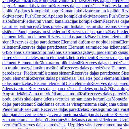
vāciņš
Kanalizācijas komplekti vannām, d52
Rezerves daļas paredzēta
pagriežamam aktivizatoram
Rezerves daļas paredzētas: Apdares komp
ieplūdi
Apdares komplekti pagriežamam aktivizatoram un ieplūdei
Rez
aktivizatoru PushControl
Apdares komplekti aktivizatoram PushContr
aizbāžņiem
Piederumi vannu kanalizācijas komplektiem
Rezerves daļa
caurules pārtraucējs
Ūdens pieslēgumi
Instalācijas un skalošanas sistē
sistēmas
Paneļu apšuvums
Piederumi
Rezerves daļas paredzētas: Piede
elementi
Izlietņu elementi
Rezerves daļas paredzētas: Izlietņu elementi
B
sienā
Rezerves daļas paredzētas: Elementi dušām ar noplūdi sienā
Elem
izlietnēm
Rezerves daļas paredzētas: Elementi saimniecības izlietnēm
K
GIS
Sienas sistēmas
Stiprināšanas sistēmas
Sagatavju piederumi
Skaņas 
paredzētas: Tualetes podu elementi
Izlietņu elementi
Rezerves daļas par
elementi
Elementi dušām arar noplūdi sienā
Rezerves daļas paredzētas:
un trauku mazgājamām mašīnām
Rezerves daļas paredzētas: Element
paredzētas: Piederumi
Sistēmas sienām
Rezerves daļas paredzētas: Sis
podu elementi
Rezerves daļas paredzētas: Tualetes podu elementi
Izlie
daļas paredzētas: Pisuāru elementi
Dušu elementi
Rezerves daļas pared
ūdens tvertnes
Rezerves daļas paredzētas: Tualetes podu ārējās skaloj
Augstu iekārts
Zema un vidēji augsta montāža
Rezerves daļas paredzēt
podu ārējās skalojamā ūdens tvertnes no sanitārās keramikas
Montāža u
daļas paredzētas: Skalošanas caurules virsapmetuma skalojamā ūdens
Piederumi
Pieslēgumi
Rezerves daļas paredzētas: Pieslēgumi
Stūra vārst
skalojamās tvertnes
Omega zemapmetuma skalojamās tvertnes
Rezerve
zemapmetuma skalojamās tvertnes
Skalošanas caurules
Piederumi
Uzpil
tvertnēm
Rezerves daļas paredzētas: Uzpildes vārsti zemapmetuma sk