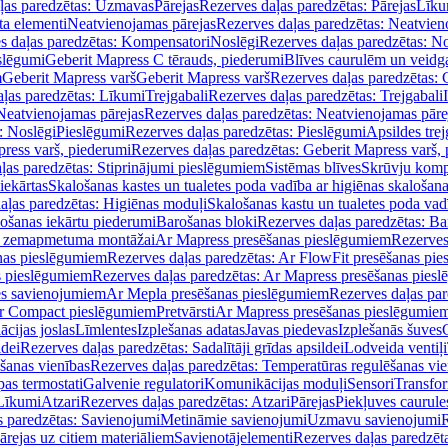
ļas paredzētas: Uzmavas
Pārejas
Rezerves daļas paredzētas: Pārejas
Līku
ta elementi
Neatvienojamas pārejas
Rezerves daļas paredzētas: Neatvien
s daļas paredzētas: Kompensatori
Noslēgi
Rezerves daļas paredzētas: No
slēgumi
Geberit Mapress C tērauds, piederumi
Blīves caurulēm un veidg
m
Geberit Mapress varš
Geberit Mapress varš
Rezerves daļas paredzētas: 
ļas paredzētas: Līkumi
Trejgabali
Rezerves daļas paredzētas: Trejgabali
Neatvienojamas pārejas
Rezerves daļas paredzētas: Neatvienojamas pāre
: Noslēgi
Pieslēgumi
Rezerves daļas paredzētas: Pieslēgumi
Apsildes trej
ress varš, piederumi
Rezerves daļas paredzētas: Geberit Mapress varš,
ļas paredzētas: Stiprinājumi pieslēgumiem
Sistēmas blīves
Skrūvju komp
iekārtas
Skalošanas kastes un tualetes poda vadība ar higiēnas skalošana
aļas paredzētas: Higiēnas moduļi
Skalošanas kastu un tualetes poda vad
lošanas iekārtu piederumi
Barošanas bloki
Rezerves daļas paredzētas: Ba
iļi zemapmetuma montāžai
Ar Mapress presēšanas pieslēgumiem
Rezerves
nas pieslēgumiem
Rezerves daļas paredzētas: Ar FlowFit presēšanas pi
s pieslēgumiem
Rezerves daļas paredzētas: Ar Mapress presēšanas pies
es savienojumiem
Ar Mepla presēšanas pieslēgumiem
Rezerves daļas pa
Ar Compact pieslēgumiem
Pretvārsti
Ar Mapress presēšanas pieslēgumie
ācijas joslas
Līmlentes
Izplešanas adatas
Javas piedevas
Izplešanās šuves
ldei
Rezerves daļas paredzētas: Sadalītāji grīdas apsildei
Lodveida ventiļi
šanas vienības
Rezerves daļas paredzētas: Temperatūras regulēšanas vie
pas termostati
Galvenie regulatori
Komunikācijas moduļi
Sensori
Transfor
Līkumi
Atzari
Rezerves daļas paredzētas: Atzari
Pārejas
Piekļuves caurule
s paredzētas: Savienojumi
Metināmie savienojumi
Uzmavu savienojumi
R
ārejas uz citiem materiāliem
Savienotājelementi
Rezerves daļas paredzēt