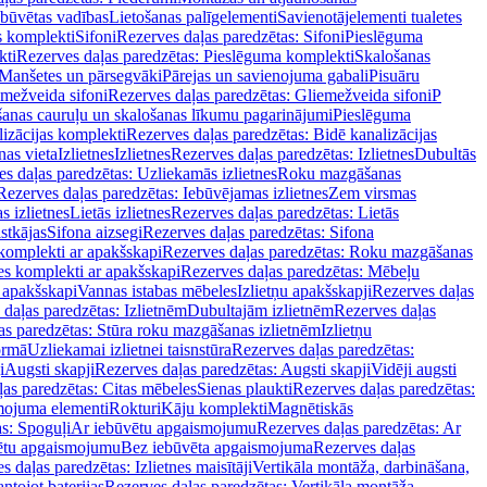
ebūvētas vadības
Lietošanas palīgelementi
Savienotājelementi tualetes
s komplekti
Sifoni
Rezerves daļas paredzētas: Sifoni
Pieslēguma
kti
Rezerves daļas paredzētas: Pieslēguma komplekti
Skalošanas
Manšetes un pārsegvāki
Pārejas un savienojuma gabali
Pisuāru
mežveida sifoni
Rezerves daļas paredzētas: Gliemežveida sifoni
P
šanas cauruļu un skalošanas līkumu pagarinājumi
Pieslēguma
izācijas komplekti
Rezerves daļas paredzētas: Bidē kanalizācijas
as vieta
Izlietnes
Izlietnes
Rezerves daļas paredzētas: Izlietnes
Dubultās
s daļas paredzētas: Uzliekamās izlietnes
Roku mazgāšanas
Rezerves daļas paredzētas: Iebūvējamas izlietnes
Zem virsmas
s izlietnes
Lietās izlietnes
Rezerves daļas paredzētas: Lietās
stkājas
Sifona aizsegi
Rezerves daļas paredzētas: Sifona
komplekti ar apakšskapi
Rezerves daļas paredzētas: Roku mazgāšanas
es komplekti ar apakšskapi
Rezerves daļas paredzētas: Mēbeļu
r apakšskapi
Vannas istabas mēbeles
Izlietņu apakšskapji
Rezerves daļas
daļas paredzētas: Izlietnēm
Dubultajām izlietnēm
Rezerves daļas
as paredzētas: Stūra roku mazgāšanas izlietnēm
Izlietņu
ormā
Uzliekamai izlietnei taisnstūra
Rezerves daļas paredzētas:
i
Augsti skapji
Rezerves daļas paredzētas: Augsti skapji
Vidēji augsti
as paredzētas: Citas mēbeles
Sienas plaukti
Rezerves daļas paredzētas:
ojuma elementi
Rokturi
Kāju komplekti
Magnētiskās
s: Spoguļi
Ar iebūvētu apgaismojumu
Rezerves daļas paredzētas: Ar
vētu apgaismojumu
Bez iebūvēta apgaismojuma
Rezerves daļas
s daļas paredzētas: Izlietnes maisītāji
Vertikāla montāža, darbināšana,
ntojot baterijas
Rezerves daļas paredzētas: Vertikāla montāža,