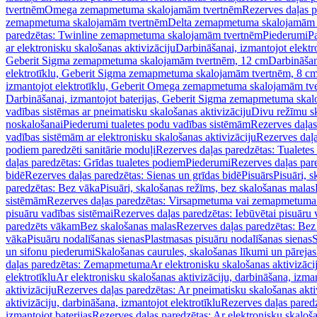
tvertnēm
Omega zemapmetuma skalojamām tvertnēm
Rezerves daļas 
zemapmetuma skalojamām tvertnēm
Delta zemapmetuma skalojamām 
paredzētas: Twinline zemapmetuma skalojamām tvertnēm
Piederumi
Pa
ar elektronisku skalošanas aktivizāciju
Darbināšanai, izmantojot elek
Geberit Sigma zemapmetuma skalojamām tvertnēm, 12 cm
Darbināšan
elektrotīklu, Geberit Sigma zemapmetuma skalojamām tvertnēm, 8 c
izmantojot elektrotīklu, Geberit Omega zemapmetuma skalojamām tv
Darbināšanai, izmantojot baterijas, Geberit Sigma zemapmetuma ska
vadības sistēmas ar pneimatisku skalošanas aktivizāciju
Divu režīmu s
noskalošanai
Piederumi tualetes podu vadības sistēmām
Rezerves daļas
vadības sistēmām ar elektronisku skalošanas aktivizāciju
Rezerves daļa
podiem paredzēti sanitārie moduļi
Rezerves daļas paredzētas: Tualetes
daļas paredzētas: Grīdas tualetes podiem
Piederumi
Rezerves daļas par
bidē
Rezerves daļas paredzētas: Sienas un grīdas bidē
Pisuārs
Pisuāri, 
paredzētas: Bez vāka
Pisuāri, skalošanas režīms, bez skalošanas malas
sistēmām
Rezerves daļas paredzētas: Virsapmetuma vai zemapmetuma 
pisuāru vadības sistēmai
Rezerves daļas paredzētas: Iebūvētai pisuāru 
paredzēts vākam
Bez skalošanas malas
Rezerves daļas paredzētas: Bez
vāka
Pisuāru nodalīšanas sienas
Plastmasas pisuāru nodalīšanas sienas
S
un sifonu piederumi
Skalošanas caurules, skalošanas līkumi un pārejas
daļas paredzētas: Zemapmetuma
Ar elektronisku skalošanas aktivizācij
elektrotīklu
Ar elektronisku skalošanas aktivizāciju, darbināšana, izman
aktivizāciju
Rezerves daļas paredzētas: Ar pneimatisku skalošanas akti
aktivizāciju, darbināšana, izmantojot elektrotīklu
Rezerves daļas paredz
izmantojot baterijas
Rezerves daļas paredzētas: Ar elektronisku skalošan