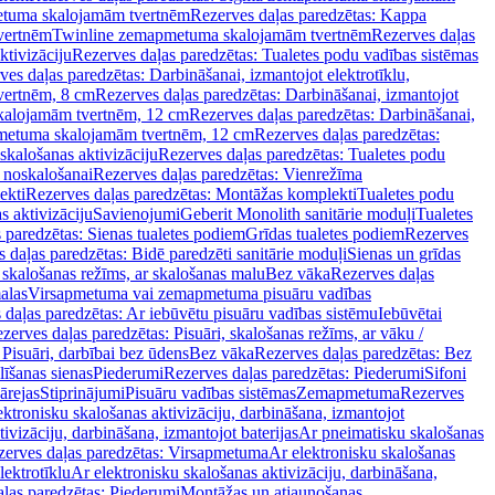
tuma skalojamām tvertnēm
Rezerves daļas paredzētas: Kappa
vertnēm
Twinline zemapmetuma skalojamām tvertnēm
Rezerves daļas
ktivizāciju
Rezerves daļas paredzētas: Tualetes podu vadības sistēmas
ves daļas paredzētas: Darbināšanai, izmantojot elektrotīklu,
vertnēm, 8 cm
Rezerves daļas paredzētas: Darbināšanai, izmantojot
skalojamām tvertnēm, 12 cm
Rezerves daļas paredzētas: Darbināšanai,
apmetuma skalojamām tvertnēm, 12 cm
Rezerves daļas paredzētas:
skalošanas aktivizāciju
Rezerves daļas paredzētas: Tualetes podu
 noskalošanai
Rezerves daļas paredzētas: Vienrežīma
ekti
Rezerves daļas paredzētas: Montāžas komplekti
Tualetes podu
s aktivizāciju
Savienojumi
Geberit Monolith sanitārie moduļi
Tualetes
 paredzētas: Sienas tualetes podiem
Grīdas tualetes podiem
Rezerves
 daļas paredzētas: Bidē paredzēti sanitārie moduļi
Sienas un grīdas
, skalošanas režīms, ar skalošanas malu
Bez vāka
Rezerves daļas
alas
Virsapmetuma vai zemapmetuma pisuāru vadības
 daļas paredzētas: Ar iebūvētu pisuāru vadības sistēmu
Iebūvētai
zerves daļas paredzētas: Pisuāri, skalošanas režīms, ar vāku /
 Pisuāri, darbībai bez ūdens
Bez vāka
Rezerves daļas paredzētas: Bez
līšanas sienas
Piederumi
Rezerves daļas paredzētas: Piederumi
Sifoni
ārejas
Stiprinājumi
Pisuāru vadības sistēmas
Zemapmetuma
Rezerves
ektronisku skalošanas aktivizāciju, darbināšana, izmantojot
ivizāciju, darbināšana, izmantojot baterijas
Ar pneimatisku skalošanas
zerves daļas paredzētas: Virsapmetuma
Ar elektronisku skalošanas
lektrotīklu
Ar elektronisku skalošanas aktivizāciju, darbināšana,
ļas paredzētas: Piederumi
Montāžas un atjaunošanas