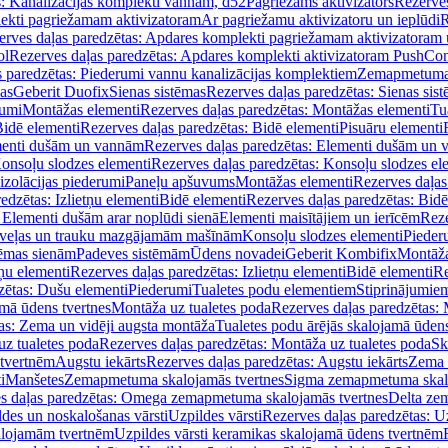
s: Kanalizācijas komplekti vannām, d52
Pagriežams aktivizators
Rezerves
lekti pagriežamam aktivizatoram
Ar pagriežamu aktivizatoru un ieplūdi
R
erves daļas paredzētas: Apdares komplekti pagriežamam aktivizatoram 
ol
Rezerves daļas paredzētas: Apdares komplekti aktivizatoram PushCon
s paredzētas: Piederumi vannu kanalizācijas komplektiem
Zemapmetuma c
mas
Geberit Duofix
Sienas sistēmas
Rezerves daļas paredzētas: Sienas sis
rumi
Montāžas elementi
Rezerves daļas paredzētas: Montāžas elementi
Tu
idē elementi
Rezerves daļas paredzētas: Bidē elementi
Pisuāru elementi
enti dušām un vannām
Rezerves daļas paredzētas: Elementi dušām un
onsoļu slodzes elementi
Rezerves daļas paredzētas: Konsoļu slodzes el
izolācijas piederumi
Paneļu apšuvums
Montāžas elementi
Rezerves daļas
edzētas: Izlietņu elementi
Bidē elementi
Rezerves daļas paredzētas: Bidē
 Elementi dušām arar noplūdi sienā
Elementi maisītājiem un ierīcēm
Reze
i veļas un trauku mazgājamām mašīnām
Konsoļu slodzes elementi
Pieder
tēmas sienām
Padeves sistēmām
Ūdens novadei
Geberit Kombifix
Montāža
tņu elementi
Rezerves daļas paredzētas: Izlietņu elementi
Bidē elementi
Re
zētas: Dušu elementi
Piederumi
Tualetes podu elementiem
Stiprinājumie
amā ūdens tvertnes
Montāža uz tualetes poda
Rezerves daļas paredzētas: 
as: Zema un vidēji augsta montāža
Tualetes podu ārējās skalojamā ūdens
z tualetes poda
Rezerves daļas paredzētas: Montāža uz tualetes poda
Sk
 tvertnēm
Augstu iekārts
Rezerves daļas paredzētas: Augstu iekārts
Zema 
i
Manšetes
Zemapmetuma skalojamās tvertnes
Sigma zemapmetuma skalo
s daļas paredzētas: Omega zemapmetuma skalojamās tvertnes
Delta ze
des un noskalošanas vārsti
Uzpildes vārsti
Rezerves daļas paredzētas: Uz
alojamām tvertnēm
Uzpildes vārsti keramikas skalojamā ūdens tvertnēm