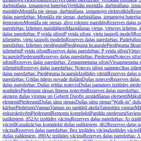
darbināšana, izmantojot baterijas
Vertikāla montāža, darbināšana, izma
maisītājs
Montāža pie sienas, darbināšana, izmantojot elektrotīklu
Rezer
daļas paredzētas: Montāža pie sienas, darbināšana, izmantojot baterija
ģeneratoru
Montāža pie sienas, divu rokturu maisītājs
Rezerves daļas pa
paredzētas: Izlietnes maisītājiem
Mazgāšanas vietas, virtuves izlietņu, i
daļas paredzētas: P veida sifoni
P veida sifoni, vietu taupoši modeļi
Reze
izlietnēm, vietu taupošs modelis
Rezerves daļas paredzētas: Pudeļsifoni
paredzētas: Izlietnes pieslēgumi
Pieslēguma īscaurule
Pieslēguma līkum
izlietnēm
P veida sifoni
Rezerves daļas paredzētas: P veida sifoni
Virtuv
īscaurule
Piederumi
Rezerves daļas paredzētas: Piederumi
Noteces sifo
sifoni
Rezerves daļas paredzētas: Zemapmetuma sifoni
Virsapmetuma s
izlietnēm
Rezerves daļas paredzētas: Noteces sifoni saimniecības izlie
daļas paredzētas: Pieslēguma īscaurule
Izplūdes vārsti
Rezerves daļas pa
paredzētas: Grīdas ūdens novade dušām
Dušas noteces
Rezerves daļas
daļas paredzētas: Dušas grīdas noteces
Dušas pamatnes izplūdes piede
noplūdes
Piederumi sienas līmeņa notecēm
Rezerves daļas paredzētas:
akmens dušas virsmas un Geberit Duofix uzstādīšanas elementi
Mākslī
elementi
Piederumi
Dušas sānu sienas
Dušas sānu sienas
“Walk-in” duša
kārbas
Piederumi
Vannas
Vannas no sanitārā akrila
Taisnstūra vannas
Mā
enkurskrūvēm
Piederumi
Remonta komplekti
Papildu piederumi
Savien
paliktņiem, d52
Ar izplūdes vāciņu
Rezerves daļas paredzētas: Ar izpl
vāciņš
Kanalizācijas komplekti dušas paliktņiem, d62
Rezerves daļas p
vāciņa
Rezerves daļas paredzētas: Bez izplūdes vāciņa
Izplūdes vāciņš
dušas paliktņiem, d90
Ar izplūdes vāciņu
Rezerves daļas paredzētas: A