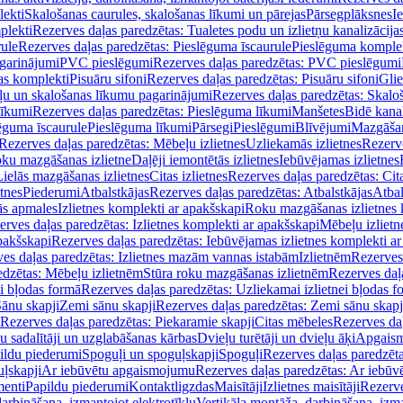
lekti
Skalošanas caurules, skalošanas līkumi un pārejas
Pārsegplāksnes
I
plekti
Rezerves daļas paredzētas: Tualetes podu un izlietņu kanalizācija
rule
Rezerves daļas paredzētas: Pieslēguma īscaurule
Pieslēguma komple
agarinājumi
PVC pieslēgumi
Rezerves daļas paredzētas: PVC pieslēgumi
jas komplekti
Pisuāru sifoni
Rezerves daļas paredzētas: Pisuāru sifoni
Glie
ļu un skalošanas līkumu pagarinājumi
Rezerves daļas paredzētas: Skalo
līkumi
Rezerves daļas paredzētas: Pieslēguma līkumi
Manšetes
Bidē kanal
ēguma īscaurule
Pieslēguma līkumi
Pārsegi
Pieslēgumi
Blīvējumi
Mazgāšan
Rezerves daļas paredzētas: Mēbeļu izlietnes
Uzliekamās izlietnes
Rezerve
oku mazgāšanas izlietne
Daļēji iemontētās izlietnes
Iebūvējamas izlietnes
Lielās mazgāšanas izlietnes
Citas izlietnes
Rezerves daļas paredzētas: Cita
etnes
Piederumi
Atbalstkājas
Rezerves daļas paredzētas: Atbalstkājas
Atbal
ās apmales
Izlietnes komplekti ar apakšskapi
Roku mazgāšanas izlietnes 
erves daļas paredzētas: Izlietnes komplekti ar apakšskapi
Mēbeļu izlietn
pakšskapi
Rezerves daļas paredzētas: Iebūvējamas izlietnes komplekti a
es daļas paredzētas: Izlietnes mazām vannas istabām
Izlietnēm
Rezerves 
edzētas: Mēbeļu izlietnēm
Stūra roku mazgāšanas izlietnēm
Rezerves daļ
ei bļodas formā
Rezerves daļas paredzētas: Uzliekamai izlietnei bļodas f
Sānu skapji
Zemi sānu skapji
Rezerves daļas paredzētas: Zemi sānu skapj
Rezerves daļas paredzētas: Piekaramie skapji
Citas mēbeles
Rezerves daļ
u sadalītāji un uzglabāšanas kārbas
Dvieļu turētāji un dvieļu āķi
Apgaism
ildu piederumi
Spoguļi un spoguļskapji
Spoguļi
Rezerves daļas paredzēta
uļskapji
Ar iebūvētu apgaismojumu
Rezerves daļas paredzētas: Ar iebū
enti
Papildu piederumi
Kontaktligzdas
Maisītāji
Izlietnes maisītāji
Rezerve
arbināšana, izmantojot elektrotīklu
Vertikāla montāža, darbināšana, izma