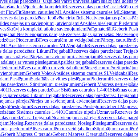
ves daļas paredzētas: Uzpildes vārsti universālajām skalojamā ūdens t
skalošana
Iekšējo detaļu komplekti
Rezerves daļas paredzētas: Iekšējo de
rit FlowFit
Sistēmu caurules ML
Apsildes sistēmu caurules ML
Sistēmu 
zerves daļas paredzētas: Iebūvēta cirkulācija
Neatvienojamas pārejas
Pār
ldes pārejas un savienojumi, atvienojami
Apsildes pieslēgumi
Piederum
īves
Skrūvju komplekti atloku savienojumiem
Palīgmateriāli
Geberit Push
rejgabali
Neatvienojamas pārejas
Rezerves daļas paredzētas: Neatvienoj
edzētas: Piederumi
Blīves caurulēm un veidgabaliem
Pārsegi caurulēm
St
s ML
Apsildes sistēmu caurules ML
Veidgabali
Rezerves daļas paredzētas
 daļas paredzētas: Līkumi
Trejgabali
Rezerves daļas paredzētas: Trejgab
nojamas pārejas
Pārejas un savienojumi, atvienojami
Rezerves daļas pare
adalītājs ar vītnes pieslēgumu
Apsildes trejgabals
Rezerves daļas paredzē
 Piederumi
Blīves caurulēm un veidgabaliem
Pārsegi caurulēm
Stiprināju
savienojumiem
Geberit Volex
Apsildes sistēmu caurules SL
Veidgabali
Reze
ojami
Pieslēgumi
Sadalītājs ar vītnes pieslēgumu
Piederumi
Rezerves daļa
ļas paredzētas: Stiprinājumi pieslēgumiem
Geberit Mapress nerūsējošais
4401
Rezerves daļas paredzētas: Sistēmas caurules 1.4401
Sistēmas caur
ļas paredzētas: Līkumi
Trejgabali
Rezerves daļas paredzētas: Trejgabali
nojamas pārejas
Pārejas un savienojumi, atvienojami
Rezerves daļas pare
slēgi
Pieslēgumi
Rezerves daļas paredzētas: Pieslēgumi
Geberit Mapress 
edzētas: Sistēmas caurules 1.4401
Caurules nipelis
Uzmavas
Rezerves da
aļas paredzētas: Trejgabali
Neatvienojamas pārejas
Rezerves daļas pared
ojami
Noslēgi
Rezerves daļas paredzētas: Noslēgi
Pieslēgumi
Rezerves da
auds, piederumi
Blīves caurulēm un veidgabaliem
Stiprinājumi caurulēm
m
Geberit Mapress C tērauds
Geberit Mapress C tērauds
Rezerves daļas p