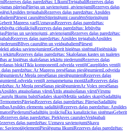
mi
Rezerves daļas paredzētas: Līkumi
Trejgabali
Rezerves daļas
ojamas pārejas
Pārejas un savienojumi, atvienojami
Rezerves daļas
slēgi
Apsildes trejgabals
Rezerves daļas paredzētas: Apsildes
abaliem
Pārsegi caurulēm
Stiprinājumi caurulēm
Stiprinājumi
Geberit Mapress varš
Uzmavas
Rezerves daļas paredzētas:
Iebūvēta cirkulācija
Rezerves daļas paredzētas: Iebūvēta
jas
Pārejas un savienojumi, atvienojami
Rezerves daļas paredzētas:
gabals
Rezerves daļas paredzētas: Apsildes trejgabals
Apsildes
 piederumi
Blīves caurulēm un veidgabaliem
Pārsegi
lekti atloku savienojumiem
Geberit higiēnas sistēma
Higiēniskās
s iekārtu
Rezerves daļas paredzētas: Skalošanas kastes un tualetes
ības ar higiēnas skalošanas iekārtu piederumi
Rezerves daļas
rošanas bloki
Tīkla komponenti
Lodveida ventiļi
Caurplūdes ventiļi
 daļas paredzētas: Ar Mapress presēšanas pieslēgumiem
Lodveida
eslēgumiem
Ar Mepla presēšanas pieslēgumiem
Rezerves daļas
lēgumiem
Lodveida ventiļi zemapmetuma montāžai
Rezerves daļas
redzētas: Ar Mepla presēšanas pieslēgumiem
Ar Volex presēšanas
m
Apsildes atgaisošanas vārsti
Ātrās atgaisošanas vārsti
Virsmu
Cauruļu līkumu balsti
Sadales skapji
Metāla sadales skapji
Sadalītāju
Termometrs
Pārejas
Rezerves daļas paredzētas: Pārejas
Sadalītāju
nības
Apsildes elementu sadalītāji
Rezerves daļas paredzētas: Apsildes
matori
Piederumi
Sadalītāju izolācija
Ēku kanalizācijas sistēmas
Geberit
s
Rezerves daļas paredzētas: Piekļuves caurules
Veidgabali
ezerves daļas paredzētas: Uzmavu savienojumi
Skavu
as: Savienotājelementi
Pieslēguma līkumi
Rezerves daļas paredzētas: