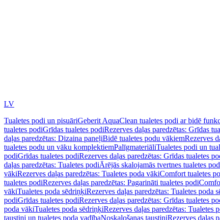
LV
Tualetes podi un pisuāri
Geberit AquaClean tualetes podi ar bidē funkc
tualetes podi
Grīdas tualetes podi
Rezerves daļas paredzētas: Grīdas tua
daļas paredzētas: Dizaina paneļi
Bidē tualetes podu vākiem
Rezerves da
tualetes podu un vāku komplektiem
Palīgmateriāli
Tualetes podi un tua
podi
Grīdas tualetes podi
Rezerves daļas paredzētas: Grīdas tualetes po
daļas paredzētas: Tualetes podi
Ārējās skalojamās tvertnes tualetes po
vāki
Rezerves daļas paredzētas: Tualetes poda vāki
Comfort tualetes p
tualetes podi
Rezerves daļas paredzētas: Pagarināti tualetes podi
Comfor
vāki
Tualetes poda sēdriņķi
Rezerves daļas paredzētas: Tualetes poda s
podi
Grīdas tualetes podi
Rezerves daļas paredzētas: Grīdas tualetes po
poda vāki
Tualetes poda sēdriņķi
Rezerves daļas paredzētas: Tualetes p
taustiņi un tualetes poda vadība
Noskalošanas taustiņi
Rezerves daļas p