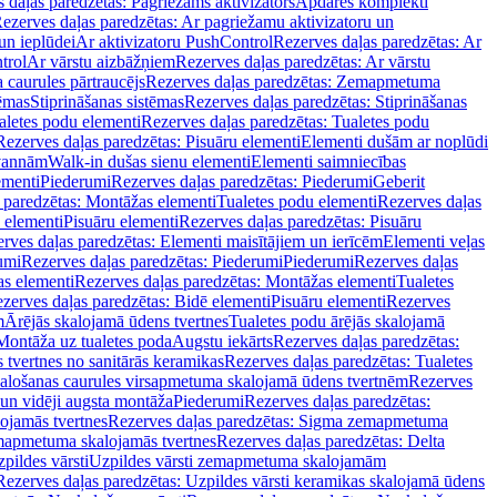
 daļas paredzētas: Pagriežams aktivizators
Apdares komplekti
ezerves daļas paredzētas: Ar pagriežamu aktivizatoru un
un ieplūdei
Ar aktivizatoru PushControl
Rezerves daļas paredzētas: Ar
trol
Ar vārstu aizbāžņiem
Rezerves daļas paredzētas: Ar vārstu
aurules pārtraucējs
Rezerves daļas paredzētas: Zemapmetuma
tēmas
Stiprināšanas sistēmas
Rezerves daļas paredzētas: Stiprināšanas
aletes podu elementi
Rezerves daļas paredzētas: Tualetes podu
Rezerves daļas paredzētas: Pisuāru elementi
Elementi dušām ar noplūdi
 vannām
Walk-in dušas sienu elementi
Elementi saimniecības
ementi
Piederumi
Rezerves daļas paredzētas: Piederumi
Geberit
 paredzētas: Montāžas elementi
Tualetes podu elementi
Rezerves daļas
 elementi
Pisuāru elementi
Rezerves daļas paredzētas: Pisuāru
rves daļas paredzētas: Elementi maisītājiem un ierīcēm
Elementi veļas
umi
Rezerves daļas paredzētas: Piederumi
Piederumi
Rezerves daļas
s elementi
Rezerves daļas paredzētas: Montāžas elementi
Tualetes
zerves daļas paredzētas: Bidē elementi
Pisuāru elementi
Rezerves
m
Ārējās skalojamā ūdens tvertnes
Tualetes podu ārējās skalojamā
Montāža uz tualetes poda
Augstu iekārts
Rezerves daļas paredzētas:
 tvertnes no sanitārās keramikas
Rezerves daļas paredzētas: Tualetes
alošanas caurules virsapmetuma skalojamā ūdens tvertnēm
Rezerves
un vidēji augsta montāža
Piederumi
Rezerves daļas paredzētas:
jamās tvertnes
Rezerves daļas paredzētas: Sigma zemapmetuma
mapmetuma skalojamās tvertnes
Rezerves daļas paredzētas: Delta
pildes vārsti
Uzpildes vārsti zemapmetuma skalojamām
Rezerves daļas paredzētas: Uzpildes vārsti keramikas skalojamā ūdens