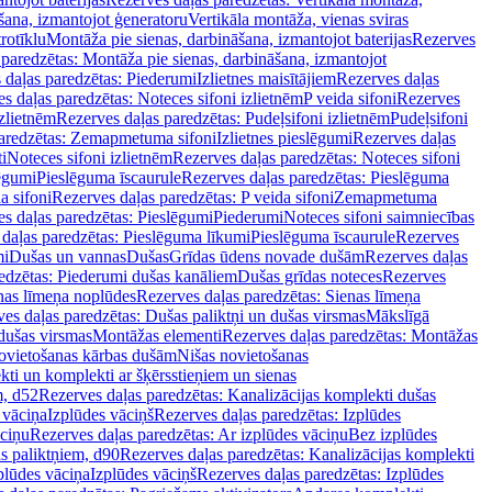
šana, izmantojot ģeneratoru
Vertikāla montāža, vienas sviras
rotīklu
Montāža pie sienas, darbināšana, izmantojot baterijas
Rezerves
paredzētas: Montāža pie sienas, darbināšana, izmantojot
 daļas paredzētas: Piederumi
Izlietnes maisītājiem
Rezerves daļas
s daļas paredzētas: Noteces sifoni izlietnēm
P veida sifoni
Rezerves
izlietnēm
Rezerves daļas paredzētas: Pudeļsifoni izlietnēm
Pudeļsifoni
paredzētas: Zemapmetuma sifoni
Izlietnes pieslēgumi
Rezerves daļas
i
Noteces sifoni izlietnēm
Rezerves daļas paredzētas: Noteces sifoni
lēgumi
Pieslēguma īscaurule
Rezerves daļas paredzētas: Pieslēguma
a sifoni
Rezerves daļas paredzētas: P veida sifoni
Zemapmetuma
s daļas paredzētas: Pieslēgumi
Piederumi
Noteces sifoni saimniecības
daļas paredzētas: Pieslēguma līkumi
Pieslēguma īscaurule
Rezerves
mi
Dušas un vannas
Dušas
Grīdas ūdens novade dušām
Rezerves daļas
edzētas: Piederumi dušas kanāliem
Dušas grīdas noteces
Rezerves
nas līmeņa noplūdes
Rezerves daļas paredzētas: Sienas līmeņa
es daļas paredzētas: Dušas paliktņi un dušas virsmas
Mākslīgā
dušas virsmas
Montāžas elementi
Rezerves daļas paredzētas: Montāžas
ovietošanas kārbas dušām
Nišas novietošanas
ti un komplekti ar šķērsstieņiem un sienas
m, d52
Rezerves daļas paredzētas: Kanalizācijas komplekti dušas
 vāciņa
Izplūdes vāciņš
Rezerves daļas paredzētas: Izplūdes
āciņu
Rezerves daļas paredzētas: Ar izplūdes vāciņu
Bez izplūdes
s paliktņiem, d90
Rezerves daļas paredzētas: Kanalizācijas komplekti
plūdes vāciņa
Izplūdes vāciņš
Rezerves daļas paredzētas: Izplūdes