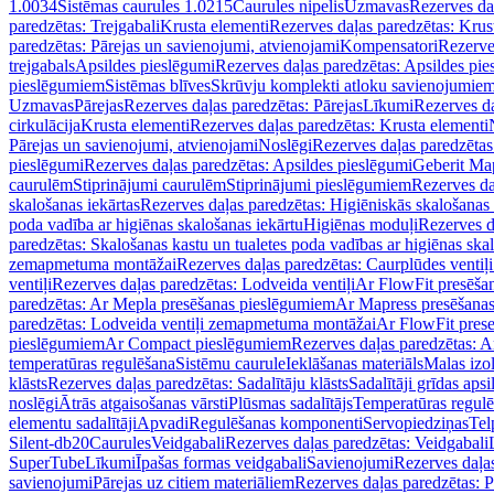
1.0034
Sistēmas caurules 1.0215
Caurules nipelis
Uzmavas
Rezerves da
paredzētas: Trejgabali
Krusta elementi
Rezerves daļas paredzētas: Krus
paredzētas: Pārejas un savienojumi, atvienojami
Kompensatori
Rezerve
trejgabals
Apsildes pieslēgumi
Rezerves daļas paredzētas: Apsildes pie
pieslēgumiem
Sistēmas blīves
Skrūvju komplekti atloku savienojumie
Uzmavas
Pārejas
Rezerves daļas paredzētas: Pārejas
Līkumi
Rezerves da
cirkulācija
Krusta elementi
Rezerves daļas paredzētas: Krusta elementi
Pārejas un savienojumi, atvienojami
Noslēgi
Rezerves daļas paredzētas
pieslēgumi
Rezerves daļas paredzētas: Apsildes pieslēgumi
Geberit Map
caurulēm
Stiprinājumi caurulēm
Stiprinājumi pieslēgumiem
Rezerves da
skalošanas iekārtas
Rezerves daļas paredzētas: Higiēniskās skalošanas 
poda vadība ar higiēnas skalošanas iekārtu
Higiēnas moduļi
Rezerves d
paredzētas: Skalošanas kastu un tualetes poda vadības ar higiēnas ska
zemapmetuma montāžai
Rezerves daļas paredzētas: Caurplūdes vent
ventiļi
Rezerves daļas paredzētas: Lodveida ventiļi
Ar FlowFit presēša
paredzētas: Ar Mepla presēšanas pieslēgumiem
Ar Mapress presēšana
paredzētas: Lodveida ventiļi zemapmetuma montāžai
Ar FlowFit pres
pieslēgumiem
Ar Compact pieslēgumiem
Rezerves daļas paredzētas: 
temperatūras regulēšana
Sistēmu caurule
Ieklāšanas materiāls
Malas izol
klāsts
Rezerves daļas paredzētas: Sadalītāju klāsts
Sadalītāji grīdas apsi
noslēgi
Ātrās atgaisošanas vārsti
Plūsmas sadalītājs
Temperatūras regulē
elementu sadalītāji
Apvadi
Regulēšanas komponenti
Servopiedziņas
Tel
Silent-db20
Caurules
Veidgabali
Rezerves daļas paredzētas: Veidgabali
SuperTube
Līkumi
Īpašas formas veidgabali
Savienojumi
Rezerves daļa
savienojumi
Pārejas uz citiem materiāliem
Rezerves daļas paredzētas: P