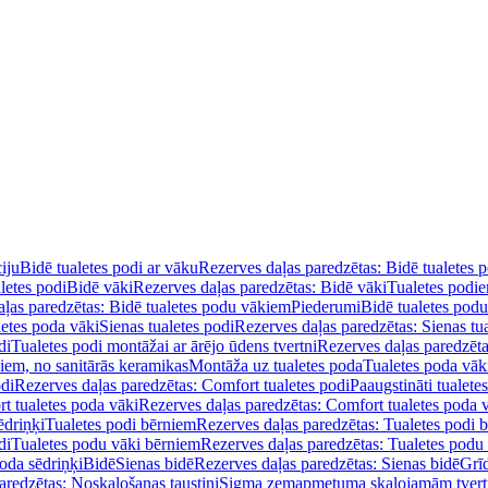
iju
Bidē tualetes podi ar vāku
Rezerves daļas paredzētas: Bidē tualetes 
letes podi
Bidē vāki
Rezerves daļas paredzētas: Bidē vāki
Tualetes podi
ļas paredzētas: Bidē tualetes podu vākiem
Piederumi
Bidē tualetes pod
letes poda vāki
Sienas tualetes podi
Rezerves daļas paredzētas: Sienas tu
di
Tualetes podi montāžai ar ārējo ūdens tvertni
Rezerves daļas paredzēta
diem, no sanitārās keramikas
Montāža uz tualetes poda
Tualetes poda vāk
odi
Rezerves daļas paredzētas: Comfort tualetes podi
Paaugstināti tualete
t tualetes poda vāki
Rezerves daļas paredzētas: Comfort tualetes poda 
ēdriņķi
Tualetes podi bērniem
Rezerves daļas paredzētas: Tualetes podi 
di
Tualetes podu vāki bērniem
Rezerves daļas paredzētas: Tualetes podu
oda sēdriņķi
Bidē
Sienas bidē
Rezerves daļas paredzētas: Sienas bidē
Grī
aredzētas: Noskalošanas taustiņi
Sigma zemapmetuma skalojamām tver