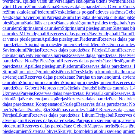
tvertnēm
Uzpildes vārsti universālajām skalojamā ūdens tvertnēm
Rezer
vārsti
Divu režīmu skalošana
Rezerves daļas paredzētas: Divu režīmu 
režīmu skalošana
Piederumi
Noskalošanas pogas
Padeves sistēmas
Gebe
Veidgabali
Savienojumi
Pārejas
Līkumi
Trejgabali
Iebūvēta cirkulācija
Re
pieslēgumu
Sadalītājs ar presēšanas pieslēgumu
Apsildes trejgabals
Apsi
caurulēm
Stiprinājumi caurulēm
Stiprinājumi pieslēgumiem
Sistēmas bl
caurules ML
Veidgabali
Rezerves daļas paredzētas: Veidgabali
Līkumi
T
ar vītnes pieslēgumu
Apsildes pieslēgumi
Piederumi
Rezerves daļas par
paredzētas: Stiprinājumi pieslēgumiem
Geberit Mepla
Sistēmu caurule
Savienojumi
Pārejas
Rezerves daļas paredzētas: Pārejas
Līkumi
Rezerves
cirkulācija
Neatvienojamas pārejas
Rezerves daļas paredzētas: Neatvie
paredzētas: Noslēgi
Pieslēgumi
Rezerves daļas paredzētas: Pieslēgumi
S
paredzētas: Apsildes pieslēgumi
Piederumi
Rezerves daļas paredzētas:
Stiprinājumi pieslēgumiem
Sistēmas blīves
Skrūvju komplekti atloku 
atvienojami
Rezerves daļas paredzētas: Pārejas un savienojumi, atvien
caurulēm
Stiprinājumi caurulēm
Stiprinājumi pieslēgumiem
Rezerves da
paredzētas: Geberit Mapress nerūsējošais tērauds
Sistēmas caurules 1.
Uzmavas
Pārejas
Rezerves daļas paredzētas: Pārejas
Līkumi
Rezerves da
cirkulācija
Neatvienojamas pārejas
Rezerves daļas paredzētas: Neatvie
daļas paredzētas: Kompensatori
Noslēgi
Rezerves daļas paredzētas: No
nerūsējošais tērauds, gāze
Sistēmas caurules 1.4401
Rezerves daļas par
Pārejas
Līkumi
Rezerves daļas paredzētas: Līkumi
Trejgabali
Rezerves d
atvienojami
Rezerves daļas paredzētas: Pārejas un savienojumi, atvien
piederumi
Rezerves daļas paredzētas: GeberitMapress nerūsējošais tēr
pieslēgumiem
Sistēmas blīves
Skrūvju komplekti atloku savienojumie