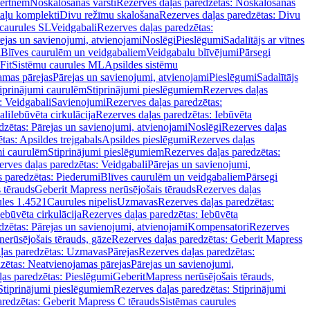
vertnēm
Noskalošanas vārsti
Rezerves daļas paredzētas: Noskalošanas
taļu komplekti
Divu režīmu skalošana
Rezerves daļas paredzētas: Divu
caurules SL
Veidgabali
Rezerves daļas paredzētas:
ejas un savienojumi, atvienojami
Noslēgi
Pieslēgumi
Sadalītājs ar vītnes
i
Blīves caurulēm un veidgabaliem
Veidgabalu blīvējumi
Pārsegi
Fit
Sistēmu caurules ML
Apsildes sistēmu
amas pārejas
Pārejas un savienojumi, atvienojami
Pieslēgumi
Sadalītājs
iprinājumi caurulēm
Stiprinājumi pieslēgumiem
Rezerves daļas
: Veidgabali
Savienojumi
Rezerves daļas paredzētas:
ali
Iebūvēta cirkulācija
Rezerves daļas paredzētas: Iebūvēta
dzētas: Pārejas un savienojumi, atvienojami
Noslēgi
Rezerves daļas
tas: Apsildes trejgabals
Apsildes pieslēgumi
Rezerves daļas
mi caurulēm
Stiprinājumi pieslēgumiem
Rezerves daļas paredzētas:
rves daļas paredzētas: Veidgabali
Pārejas un savienojumi,
s paredzētas: Piederumi
Blīves caurulēm un veidgabaliem
Pārsegi
 tērauds
Geberit Mapress nerūsējošais tērauds
Rezerves daļas
ules 1.4521
Caurules nipelis
Uzmavas
Rezerves daļas paredzētas:
Iebūvēta cirkulācija
Rezerves daļas paredzētas: Iebūvēta
dzētas: Pārejas un savienojumi, atvienojami
Kompensatori
Rezerves
nerūsējošais tērauds, gāze
Rezerves daļas paredzētas: Geberit Mapress
ļas paredzētas: Uzmavas
Pārejas
Rezerves daļas paredzētas:
zētas: Neatvienojamas pārejas
Pārejas un savienojumi,
ļas paredzētas: Pieslēgumi
GeberitMapress nerūsējošais tērauds,
Stiprinājumi pieslēgumiem
Rezerves daļas paredzētas: Stiprinājumi
aredzētas: Geberit Mapress C tērauds
Sistēmas caurules