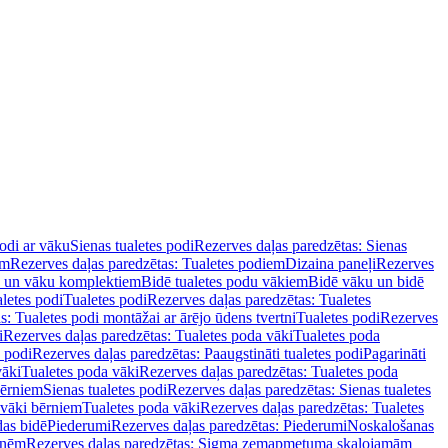
podi ar vāku
Sienas tualetes podi
Rezerves daļas paredzētas: Sienas
em
Rezerves daļas paredzētas: Tualetes podiem
Dizaina paneļi
Rezerves
u un vāku komplektiem
Bidē tualetes podu vākiem
Bidē vāku un bidē
aletes podi
Tualetes podi
Rezerves daļas paredzētas: Tualetes
s: Tualetes podi montāžai ar ārējo ūdens tvertni
Tualetes podi
Rezerves
i
Rezerves daļas paredzētas: Tualetes poda vāki
Tualetes poda
s podi
Rezerves daļas paredzētas: Paaugstināti tualetes podi
Pagarināti
vāki
Tualetes poda vāki
Rezerves daļas paredzētas: Tualetes poda
bērniem
Sienas tualetes podi
Rezerves daļas paredzētas: Sienas tualetes
 vāki bērniem
Tualetes poda vāki
Rezerves daļas paredzētas: Tualetes
das bidē
Piederumi
Rezerves daļas paredzētas: Piederumi
Noskalošanas
tnēm
Rezerves daļas paredzētas: Sigma zemapmetuma skalojamām