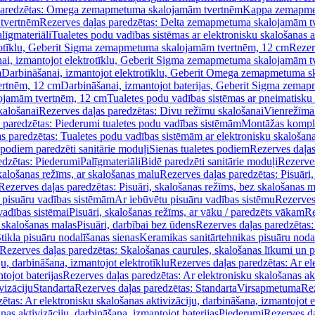
paredzētas: Omega zemapmetuma skalojamām tvertnēm
Kappa zemapme
tvertnēm
Rezerves daļas paredzētas: Delta zemapmetuma skalojamām t
līgmateriāli
Tualetes podu vadības sistēmas ar elektronisku skalošanas a
trotīklu, Geberit Sigma zemapmetuma skalojamām tvertnēm, 12 cm
Rezer
ai, izmantojot elektrotīklu, Geberit Sigma zemapmetuma skalojamām t
m
Darbināšanai, izmantojot elektrotīklu, Geberit Omega zemapmetuma 
ertnēm, 12 cm
Darbināšanai, izmantojot baterijas, Geberit Sigma zem
lojamām tvertnēm, 12 cm
Tualetes podu vadības sistēmas ar pneimatisku 
kalošanai
Rezerves daļas paredzētas: Divu režīmu skalošanai
Vienrežīma
 paredzētas: Piederumi tualetes podu vadības sistēmām
Montāžas kompl
s paredzētas: Tualetes podu vadības sistēmām ar elektronisku skalošana
 podiem paredzēti sanitārie moduļi
Sienas tualetes podiem
Rezerves daļas
edzētas: Piederumi
Palīgmateriāli
Bidē paredzēti sanitārie moduļi
Rezerves
skalošanas režīms, ar skalošanas malu
Rezerves daļas paredzētas: Pisuāri
Rezerves daļas paredzētas: Pisuāri, skalošanas režīms, bez skalošanas m
pisuāru vadības sistēmām
Ar iebūvētu pisuāru vadības sistēmu
Rezerves
vadības sistēmai
Pisuāri, skalošanas režīms, ar vāku / paredzēts vākam
Re
 skalošanas malas
Pisuāri, darbībai bez ūdens
Rezerves daļas paredzētas:
tikla pisuāru nodalīšanas sienas
Keramikas sanitārtehnikas pisuāru noda
Rezerves daļas paredzētas: Skalošanas caurules, skalošanas līkumi un p
u, darbināšana, izmantojot elektrotīklu
Rezerves daļas paredzētas: Ar el
tojot baterijas
Rezerves daļas paredzētas: Ar elektronisku skalošanas akt
vizāciju
Standarta
Rezerves daļas paredzētas: Standarta
Virsapmetuma
Re
ētas: Ar elektronisku skalošanas aktivizāciju, darbināšana, izmantojot e
as aktivizāciju, darbināšana, izmantojot baterijas
Piederumi
Rezerves da