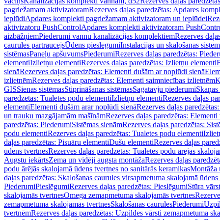
vāciņš
Kanalizācijas komplekti vannām, d52
Rezerves daļas paredzēta
pagriežamam aktivizatoram
Rezerves daļas paredzētas: Apdares komp
ieplūdi
Apdares komplekti pagriežamam aktivizatoram un ieplūdei
Rez
aktivizatoru PushControl
Apdares komplekti aktivizatoram PushContr
aizbāžņiem
Piederumi vannu kanalizācijas komplektiem
Rezerves daļa
caurules pārtraucējs
Ūdens pieslēgumi
Instalācijas un skalošanas sistē
sistēmas
Paneļu apšuvums
Piederumi
Rezerves daļas paredzētas: Piede
elementi
Izlietņu elementi
Rezerves daļas paredzētas: Izlietņu elementi
B
sienā
Rezerves daļas paredzētas: Elementi dušām ar noplūdi sienā
Elem
izlietnēm
Rezerves daļas paredzētas: Elementi saimniecības izlietnēm
K
GIS
Sienas sistēmas
Stiprināšanas sistēmas
Sagatavju piederumi
Skaņas 
paredzētas: Tualetes podu elementi
Izlietņu elementi
Rezerves daļas par
elementi
Elementi dušām arar noplūdi sienā
Rezerves daļas paredzētas:
un trauku mazgājamām mašīnām
Rezerves daļas paredzētas: Element
paredzētas: Piederumi
Sistēmas sienām
Rezerves daļas paredzētas: Sis
podu elementi
Rezerves daļas paredzētas: Tualetes podu elementi
Izlie
daļas paredzētas: Pisuāru elementi
Dušu elementi
Rezerves daļas pared
ūdens tvertnes
Rezerves daļas paredzētas: Tualetes podu ārējās skaloj
Augstu iekārts
Zema un vidēji augsta montāža
Rezerves daļas paredzēt
podu ārējās skalojamā ūdens tvertnes no sanitārās keramikas
Montāža u
daļas paredzētas: Skalošanas caurules virsapmetuma skalojamā ūdens
Piederumi
Pieslēgumi
Rezerves daļas paredzētas: Pieslēgumi
Stūra vārst
skalojamās tvertnes
Omega zemapmetuma skalojamās tvertnes
Rezerve
zemapmetuma skalojamās tvertnes
Skalošanas caurules
Piederumi
Uzpil
tvertnēm
Rezerves daļas paredzētas: Uzpildes vārsti zemapmetuma sk