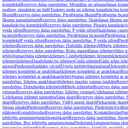
komplekti
Rezerves daļas paredzētas: Montāžas un atjaunošanas komp
podiem, pisuāriem un bidē
Tualetes podu un izlietņu kanalizācijas kom
līkumi
Rezerves daļas paredzētas: Pieslēguma līkumi
Pieslēguma īscau
līkumu pagarinājumi
Rezerves daļas paredzētas: Skalošanas līkumu p
kanalizācijas komplekti
Rezerves daļas paredzētas: Pisuāru kanalizāci
veida sifoni
Rezerves daļas paredzētas: P veida sifoni
Skalošanas cauru
īscaurule
Rezerves daļas paredzētas: Pieslēguma īscaurule
Pieslēguma 
komplekti
P veida sifoni
Rezerves daļas paredzētas: P veida sifoni
Piesl
izlietnes
Rezerves daļas paredzētas: Dubultās izlietnes
Mēbeļu izlietnes
izlietnes
Rezerves daļas paredzētas: Roku mazgāšanas izlietnes
Stūra r
iebūvējamas
Stūra izlietnes
Izlietnes Comfort
Izlietnes bērniem
Izlietnes
izlietnes
Izlietnes
Daudzfunkciju izlietnes
Ģipša izlietne
Klašu telpu izli
aizsegi
Piederumi
Izplūdes vāciņš
Dvieļu turētājs
Stiprinājumi
Dekoratīv
izlietnes komplekti ar apakšskapi
Izlietnes komplekti ar apakšskapi
Rez
izlietnes komplekti ar apakšskapi
Iebūvējamas izlietnes komplekti ar a
paredzētas: Izlietņu apakšskapji
Izlietnes mazām vannas istabām
Rezerv
paredzētas: Dubultajām izlietnēm
Mēbeļu izlietnēm
Rezerves daļas par
virsmas
Rezerves daļas paredzētas: Izlietņu virsmas
Uzliekamai izlietn
Uzliekamai izlietnei taisnstūra
Sānu skapji
Rezerves daļas paredzētas: 
skapji
Rezerves daļas paredzētas: Vidēji augsti skapji
Piekaramie skapji
Sienas plaukti
Piederumi
Rezerves daļas paredzētas: Piederumi
Atvilktņ
plāksnes
Kontaktligzdas
Rezerves daļas paredzētas: Kontaktligzdas
Pap
iebūvētu apgaismojumu
Spoguļskapji
Rezerves daļas paredzētas: Spog
paredzētas: Bez iebūvēta apgaismojuma
Piederumi
Apgaismojuma elem
izmantojot elektrotīklu
Rezerves daļas paredzētas: Vertikāla montāža, d