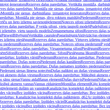
ntojot ģeneratoru
Rezerves daļas paredzētas: Vertikāla montāža, darbinā
ves daļas paredzētas: Montāža pie sienas, darbināšana, izmantojot elekt
s
Montāža pie sienas, darbināšana, izmantojot ģeneratoru
Rezerves daļas 
redzētas: Montāža pie sienas, divu rokturu maisītājs
Piederumi
Rezerves
erīču un lieto izlietņu savienotājelementi
Noteces sifoni izlietnēm
Rezerve
rves daļas paredzētas: P veida sifoni, vietu taupoši modeļi
Pudeļsifoni 
 izlietnēm, vietu taupošs modelis
Zemapmetuma sifoni
Rezerves daļas 
i
Pārsegi
Blīvējumi
Vertikālās caurules
Pagarinājumi
Aktivizācijas element
es izlietņu pieslēgumi
Rezerves daļas paredzētas: Virtuves izlietņu pies
nu piederumi
Rezerves daļas paredzētas: Noteces sifonu piederumi
P veid
ifoni
Rezerves daļas paredzētas: Virsapmetuma sifoni
Pieslēgumi
Rezerve
tnēm
Sifoni
Rezerves daļas paredzētas: Sifoni
Pieslēguma līkumi
Rezerves 
redzētas: Izplūdes vārsti
Piederumi
Rezerves daļas paredzētas: Piederu
 paredzētas: Dušas noteces
Piederumi dušas kanāliem
Rezerves daļas par
rumi
Rezerves daļas paredzētas: Dušas pamatnes izplūdes piederumi
Sie
 Piederumi sienas līmeņa notecēm
Dušas paliktņi un dušas virsmas
Rezerv
gā akmens dušas virsmas
Rezerves daļas paredzētas: Mākslīgā akmens 
s sānu sienas
Vannu atdalīšanas elementi
Dušas durvis
Piederumi
Nišas n
kslīgā akmens vannas
Vannas zīdaiņiem
Montāžas elementi
Kāju komplek
otājelementi dušām un vannām
Kanalizācijas komplekti dušas paliktņie
ūdes vāciņu
Bez izplūdes vāciņa
Rezerves daļas paredzētas: Bez izplūdes
aredzētas: Kanalizācijas komplekti dušas paliktņiem, d62
Ar izplūdes v
Rezerves daļas paredzētas: Izplūdes vāciņš
Kanalizācijas komplekti duša
r izplūdes vāciņu
Bez izplūdes vāciņa
Rezerves daļas paredzētas: Bez iz