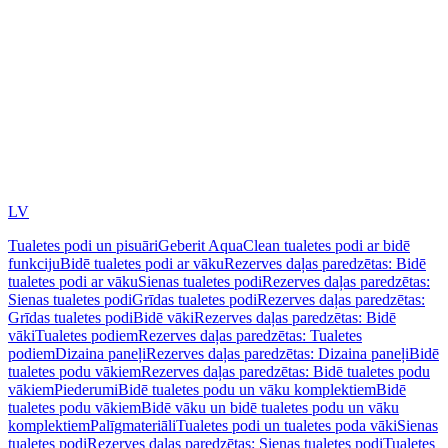
LV
Tualetes podi un pisuāri
Geberit AquaClean tualetes podi ar bidē
funkciju
Bidē tualetes podi ar vāku
Rezerves daļas paredzētas: Bidē
tualetes podi ar vāku
Sienas tualetes podi
Rezerves daļas paredzētas:
Sienas tualetes podi
Grīdas tualetes podi
Rezerves daļas paredzētas:
Grīdas tualetes podi
Bidē vāki
Rezerves daļas paredzētas: Bidē
vāki
Tualetes podiem
Rezerves daļas paredzētas: Tualetes
podiem
Dizaina paneļi
Rezerves daļas paredzētas: Dizaina paneļi
Bidē
tualetes podu vākiem
Rezerves daļas paredzētas: Bidē tualetes podu
vākiem
Piederumi
Bidē tualetes podu un vāku komplektiem
Bidē
tualetes podu vākiem
Bidē vāku un bidē tualetes podu un vāku
komplektiem
Palīgmateriāli
Tualetes podi un tualetes poda vāki
Sienas
tualetes podi
Rezerves daļas paredzētas: Sienas tualetes podi
Tualetes