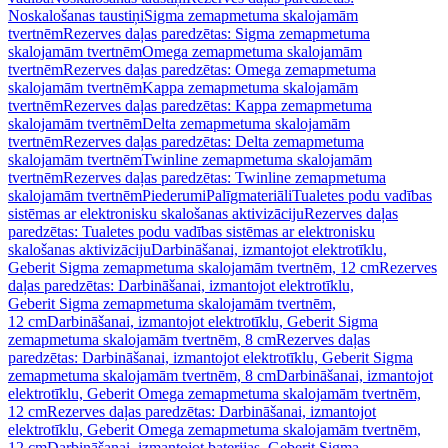
Noskalošanas taustiņi
Sigma zemapmetuma skalojamām
tvertnēm
Rezerves daļas paredzētas: Sigma zemapmetuma
skalojamām tvertnēm
Omega zemapmetuma skalojamām
tvertnēm
Rezerves daļas paredzētas: Omega zemapmetuma
skalojamām tvertnēm
Kappa zemapmetuma skalojamām
tvertnēm
Rezerves daļas paredzētas: Kappa zemapmetuma
skalojamām tvertnēm
Delta zemapmetuma skalojamām
tvertnēm
Rezerves daļas paredzētas: Delta zemapmetuma
skalojamām tvertnēm
Twinline zemapmetuma skalojamām
tvertnēm
Rezerves daļas paredzētas: Twinline zemapmetuma
skalojamām tvertnēm
Piederumi
Palīgmateriāli
Tualetes podu vadības
sistēmas ar elektronisku skalošanas aktivizāciju
Rezerves daļas
paredzētas: Tualetes podu vadības sistēmas ar elektronisku
skalošanas aktivizāciju
Darbināšanai, izmantojot elektrotīklu,
Geberit Sigma zemapmetuma skalojamām tvertnēm, 12 cm
Rezerves
daļas paredzētas: Darbināšanai, izmantojot elektrotīklu,
Geberit Sigma zemapmetuma skalojamām tvertnēm,
12 cm
Darbināšanai, izmantojot elektrotīklu, Geberit Sigma
zemapmetuma skalojamām tvertnēm, 8 cm
Rezerves daļas
paredzētas: Darbināšanai, izmantojot elektrotīklu, Geberit Sigma
zemapmetuma skalojamām tvertnēm, 8 cm
Darbināšanai, izmantojot
elektrotīklu, Geberit Omega zemapmetuma skalojamām tvertnēm,
12 cm
Rezerves daļas paredzētas: Darbināšanai, izmantojot
elektrotīklu, Geberit Omega zemapmetuma skalojamām tvertnēm,
12 cm
Darbināšanai, izmantojot baterijas, Geberit Sigma