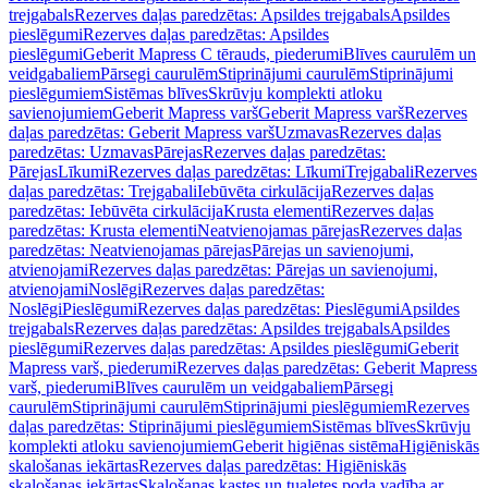
trejgabals
Rezerves daļas paredzētas: Apsildes trejgabals
Apsildes
pieslēgumi
Rezerves daļas paredzētas: Apsildes
pieslēgumi
Geberit Mapress C tērauds, piederumi
Blīves caurulēm un
veidgabaliem
Pārsegi caurulēm
Stiprinājumi caurulēm
Stiprinājumi
pieslēgumiem
Sistēmas blīves
Skrūvju komplekti atloku
savienojumiem
Geberit Mapress varš
Geberit Mapress varš
Rezerves
daļas paredzētas: Geberit Mapress varš
Uzmavas
Rezerves daļas
paredzētas: Uzmavas
Pārejas
Rezerves daļas paredzētas:
Pārejas
Līkumi
Rezerves daļas paredzētas: Līkumi
Trejgabali
Rezerves
daļas paredzētas: Trejgabali
Iebūvēta cirkulācija
Rezerves daļas
paredzētas: Iebūvēta cirkulācija
Krusta elementi
Rezerves daļas
paredzētas: Krusta elementi
Neatvienojamas pārejas
Rezerves daļas
paredzētas: Neatvienojamas pārejas
Pārejas un savienojumi,
atvienojami
Rezerves daļas paredzētas: Pārejas un savienojumi,
atvienojami
Noslēgi
Rezerves daļas paredzētas:
Noslēgi
Pieslēgumi
Rezerves daļas paredzētas: Pieslēgumi
Apsildes
trejgabals
Rezerves daļas paredzētas: Apsildes trejgabals
Apsildes
pieslēgumi
Rezerves daļas paredzētas: Apsildes pieslēgumi
Geberit
Mapress varš, piederumi
Rezerves daļas paredzētas: Geberit Mapress
varš, piederumi
Blīves caurulēm un veidgabaliem
Pārsegi
caurulēm
Stiprinājumi caurulēm
Stiprinājumi pieslēgumiem
Rezerves
daļas paredzētas: Stiprinājumi pieslēgumiem
Sistēmas blīves
Skrūvju
komplekti atloku savienojumiem
Geberit higiēnas sistēma
Higiēniskās
skalošanas iekārtas
Rezerves daļas paredzētas: Higiēniskās
skalošanas iekārtas
Skalošanas kastes un tualetes poda vadība ar