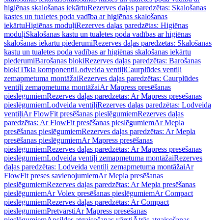
higiēnas skalošanas iekārtu
Rezerves daļas paredzētas: Skalošanas
kastes un tualetes poda vadība ar higiēnas skalošanas
iekārtu
Higiēnas moduļi
Rezerves daļas paredzētas: Higiēnas
moduļi
Skalošanas kastu un tualetes poda vadības ar higiēnas
skalošanas iekārtu piederumi
Rezerves daļas paredzētas: Skalošanas
kastu un tualetes poda vadības ar higiēnas skalošanas iekārtu
piederumi
Barošanas bloki
Rezerves daļas paredzētas: Barošanas
bloki
Tīkla komponenti
Lodveida ventiļi
Caurplūdes ventiļi
zemapmetuma montāžai
Rezerves daļas paredzētas: Caurplūdes
ventiļi zemapmetuma montāžai
Ar Mapress presēšanas
pieslēgumiem
Rezerves daļas paredzētas: Ar Mapress presēšanas
pieslēgumiem
Lodveida ventiļi
Rezerves daļas paredzētas: Lodveida
ventiļi
Ar FlowFit presēšanas pieslēgumiem
Rezerves daļas
paredzētas: Ar FlowFit presēšanas pieslēgumiem
Ar Mepla
presēšanas pieslēgumiem
Rezerves daļas paredzētas: Ar Mepla
presēšanas pieslēgumiem
Ar Mapress presēšanas
pieslēgumiem
Rezerves daļas paredzētas: Ar Mapress presēšanas
pieslēgumiem
Lodveida ventiļi zemapmetuma montāžai
Rezerves
daļas paredzētas: Lodveida ventiļi zemapmetuma montāžai
Ar
FlowFit preses savienojumiem
Ar Mepla presēšanas
pieslēgumiem
Rezerves daļas paredzētas: Ar Mepla presēšanas
pieslēgumiem
Ar Volex presēšanas pieslēgumiem
Ar Compact
pieslēgumiem
Rezerves daļas paredzētas: Ar Compact
pieslēgumiem
Pretvārsti
Ar Mapress presēšanas
pieslēgumiem
Apsildes atgaisošanas vārsti
Ātrās atgaisošanas