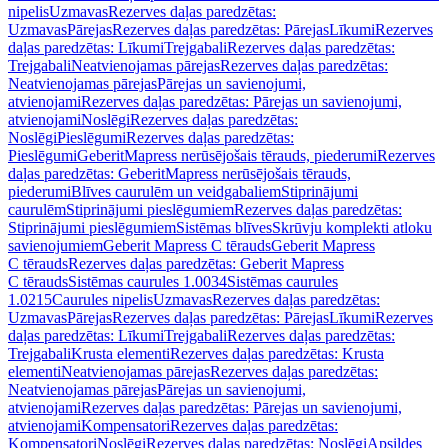
nipelis
Uzmavas
Rezerves daļas paredzētas:
Uzmavas
Pārejas
Rezerves daļas paredzētas: Pārejas
Līkumi
Rezerves
daļas paredzētas: Līkumi
Trejgabali
Rezerves daļas paredzētas:
Trejgabali
Neatvienojamas pārejas
Rezerves daļas paredzētas:
Neatvienojamas pārejas
Pārejas un savienojumi,
atvienojami
Rezerves daļas paredzētas: Pārejas un savienojumi,
atvienojami
Noslēgi
Rezerves daļas paredzētas:
Noslēgi
Pieslēgumi
Rezerves daļas paredzētas:
Pieslēgumi
GeberitMapress nerūsējošais tērauds, piederumi
Rezerves
daļas paredzētas: GeberitMapress nerūsējošais tērauds,
piederumi
Blīves caurulēm un veidgabaliem
Stiprinājumi
caurulēm
Stiprinājumi pieslēgumiem
Rezerves daļas paredzētas:
Stiprinājumi pieslēgumiem
Sistēmas blīves
Skrūvju komplekti atloku
savienojumiem
Geberit Mapress C tērauds
Geberit Mapress
C tērauds
Rezerves daļas paredzētas: Geberit Mapress
C tērauds
Sistēmas caurules 1.0034
Sistēmas caurules
1.0215
Caurules nipelis
Uzmavas
Rezerves daļas paredzētas:
Uzmavas
Pārejas
Rezerves daļas paredzētas: Pārejas
Līkumi
Rezerves
daļas paredzētas: Līkumi
Trejgabali
Rezerves daļas paredzētas:
Trejgabali
Krusta elementi
Rezerves daļas paredzētas: Krusta
elementi
Neatvienojamas pārejas
Rezerves daļas paredzētas:
Neatvienojamas pārejas
Pārejas un savienojumi,
atvienojami
Rezerves daļas paredzētas: Pārejas un savienojumi,
atvienojami
Kompensatori
Rezerves daļas paredzētas:
Kompensatori
Noslēgi
Rezerves daļas paredzētas: Noslēgi
Apsildes