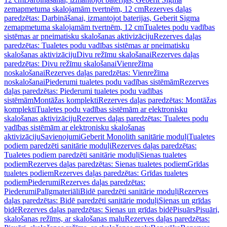
zemapmetuma skalojamām tvertnēm, 12 cm
Rezerves daļas
paredzētas: Darbināšanai, izmantojot baterijas, Geberit Sigma
zemapmetuma skalojamām tvertnēm, 12 cm
Tualetes podu vadības
sistēmas ar pneimatisku skalošanas aktivizāciju
Rezerves daļas
paredzētas: Tualetes podu vadības sistēmas ar pneimatisku
skalošanas aktivizāciju
Divu režīmu skalošanai
Rezerves daļas
paredzētas: Divu režīmu skalošanai
Vienrežīma
noskalošanai
Rezerves daļas paredzētas: Vienrežīma
noskalošanai
Piederumi tualetes podu vadības sistēmām
Rezerves
daļas paredzētas: Piederumi tualetes podu vadības
sistēmām
Montāžas komplekti
Rezerves daļas paredzētas: Montāžas
komplekti
Tualetes podu vadības sistēmām ar elektronisku
skalošanas aktivizāciju
Rezerves daļas paredzētas: Tualetes podu
vadības sistēmām ar elektronisku skalošanas
aktivizāciju
Savienojumi
Geberit Monolith sanitārie moduļi
Tualetes
podiem paredzēti sanitārie moduļi
Rezerves daļas paredzētas:
Tualetes podiem paredzēti sanitārie moduļi
Sienas tualetes
podiem
Rezerves daļas paredzētas: Sienas tualetes podiem
Grīdas
tualetes podiem
Rezerves daļas paredzētas: Grīdas tualetes
podiem
Piederumi
Rezerves daļas paredzētas:
Piederumi
Palīgmateriāli
Bidē paredzēti sanitārie moduļi
Rezerves
daļas paredzētas: Bidē paredzēti sanitārie moduļi
Sienas un grīdas
bidē
Rezerves daļas paredzētas: Sienas un grīdas bidē
Pisuārs
Pisuāri,
skalošanas režīms, ar skalošanas malu
Rezerves daļas paredzētas: