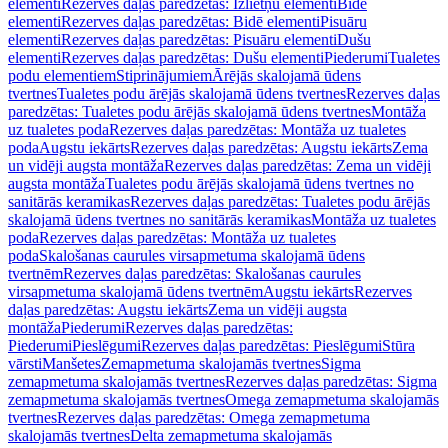
elementi
Rezerves daļas paredzētas: Izlietņu elementi
Bidē
elementi
Rezerves daļas paredzētas: Bidē elementi
Pisuāru
elementi
Rezerves daļas paredzētas: Pisuāru elementi
Dušu
elementi
Rezerves daļas paredzētas: Dušu elementi
Piederumi
Tualetes
podu elementiem
Stiprinājumiem
Ārējās skalojamā ūdens
tvertnes
Tualetes podu ārējās skalojamā ūdens tvertnes
Rezerves daļas
paredzētas: Tualetes podu ārējās skalojamā ūdens tvertnes
Montāža
uz tualetes poda
Rezerves daļas paredzētas: Montāža uz tualetes
poda
Augstu iekārts
Rezerves daļas paredzētas: Augstu iekārts
Zema
un vidēji augsta montāža
Rezerves daļas paredzētas: Zema un vidēji
augsta montāža
Tualetes podu ārējās skalojamā ūdens tvertnes no
sanitārās keramikas
Rezerves daļas paredzētas: Tualetes podu ārējās
skalojamā ūdens tvertnes no sanitārās keramikas
Montāža uz tualetes
poda
Rezerves daļas paredzētas: Montāža uz tualetes
poda
Skalošanas caurules virsapmetuma skalojamā ūdens
tvertnēm
Rezerves daļas paredzētas: Skalošanas caurules
virsapmetuma skalojamā ūdens tvertnēm
Augstu iekārts
Rezerves
daļas paredzētas: Augstu iekārts
Zema un vidēji augsta
montāža
Piederumi
Rezerves daļas paredzētas:
Piederumi
Pieslēgumi
Rezerves daļas paredzētas: Pieslēgumi
Stūra
vārsti
Manšetes
Zemapmetuma skalojamās tvertnes
Sigma
zemapmetuma skalojamās tvertnes
Rezerves daļas paredzētas: Sigma
zemapmetuma skalojamās tvertnes
Omega zemapmetuma skalojamās
tvertnes
Rezerves daļas paredzētas: Omega zemapmetuma
skalojamās tvertnes
Delta zemapmetuma skalojamās