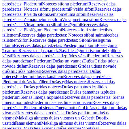
paredzētas: Piederumi
Noteces sifonu piederumi
Rezerves daļas
paredzētas: Noteces sifonu piederumi
P veida sifoni
Rezerves daļas
paredzētas: P veida sifoni
Zemapmetuma sifoni
Rezerves daļas
paredzētas: Zemapmetuma sifoni
Virsapmetuma sifoni
Rezerves daļas
paredzētas: Virsapmetuma sifoni
Pieslēgumi
Rezerves daļas
paredzētas: Pieslēgumi
Piederumi
Noteces sifoni saimniecības
izlietnēm
Rezerves daļas paredzētas: Noteces sifoni saimniecības
izlietnēm
Sifoni
Rezerves daļas paredzētas: Sifoni
Pieslēguma
līkumi
Rezerves daļas paredzētas: Pieslēguma līkumi
Pieslēguma
īscaurule
Rezerves daļas paredzētas: Pieslēguma īscaurule
Izplūdes
vārsti
Rezerves daļas paredzētas: Izplūdes vārsti
Piederumi
Rezerves
daļas paredzētas: Piederumi
Dušas un vannas
Dušas
Grīdas ūdens
novade dušām
Rezerves daļas paredzētas: Grīdas ūdens novade
dušām
Dušas noteces
Rezerves daļas paredzētas: Dušas
noteces
Piederumi dušas kanāliem
Rezerves daļas paredzētas:
Piederumi dušas kanāliem
Dušas grīdas noteces
Rezerves daļas
paredzētas: Dušas grīdas noteces
Dušas pamatnes izplūdes
piederumi
Rezerves daļas paredzētas: Dušas pamatnes izplūdes
piederumi
Sienas līmeņa noplūdes
Rezerves daļas paredzētas: Sienas
līmeņa noplūdes
Piederumi sienas līmeņa notecēm
Rezerves daļas
paredzētas: Piederumi sienas līmeņa notecēm
Dušas paliktņi un dušas
virsmas
Rezerves daļas paredzētas: Dušas paliktņi un dušas
virsmas
Mākslīgā akmens dušas virsmas un Geberit Duofix
uzstādīšanas elementi
Mākslīgā akmens dušas virsmas
Rezerves daļas
paredzētas: Mākslīgā akmens dušas virsmas
Montāžas