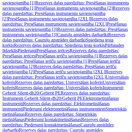
savienojamība [1]
Rezerves daļas paredzētas: Presēšanas instrumentu
savienojamība [1]
Presēšanas instrumentu savienojamība [2]
Rezerves
daļas paredzētas: Presēšanas instrumentu savienojamība
[2]
Presēšanas instrumentu savietojamība [2XL]
Rezerves daļas
paredzētas: Presēšanas instrumentu savietojamība [2XL]
Presēšanas
instrumentu savietojamība [3]
Rezerves daļas paredzētas: Presēšanas
instrumentu savietojamība [3]
Cauruļu apstrādes darbarīki
Rezerves
daļas paredzētas: Cauruļu apstrādes darbarīki
Spiediena testa
korķis
Rezerves daļas paredzētas: Spiediena testa korķis
Pārbaudes
līdzeklis
Piederumi
Presēšanas ierīces
Rezerves daļas paredzētas:
Presēšanas ierīces
Presēšanas ierīču savietojamība [1]
Rezerves daļas
paredzētas: Presēšanas ierīču savietojamība [1]
Presēšanas ierīču
savietojamība [2]
Rezerves daļas paredzētas: Presēšanas ierīču
savietojamība [2]
Presēšanas ierīču savietojamība [2XL]
Rezerves
daļas paredzētas: Presēšanas ierīču savietojamība [2XL]
Universālais
koferis
Rezerves daļas paredzētas: Universālais koferis
Universālais
koferis
Rezerves daļas paredzētas: Universālais koferis
Instrumenti
Geberit Silent-db20/Geberit PE
Rezerves daļas paredzētas:
Instrumenti Geberit Silent-db20/Geberit PE
Elektrometināšanas
instrumenti
Rezerves daļas paredzētas: Elektrometināšanas
instrumenti
Piederumi elektrometināšanas instrumentiem
Simetriskās
metināšanas
Rezerves daļas paredzētas: Simetriskās
metināšanas
Piederumi kontaktmetināšanas
Rezerves daļas
paredzētas: Piederumi kontaktmetināšanas
Cauruļu apstrādes
darbarīki
Rezerves daļas paredzētas: Cauruļu apstrādes