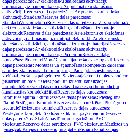
daļas paredzētas: Ar elektronisku skalošanas aktivizāciju,
darbināšana, izmantojot baterijas
Ar pneimatisku skalošanas
aktivizāciju
Rezerves daļas paredzētas: Ar pneimatisku skalošanas
aktivizāciju
Standarta
Rezerves daļas paredzētas:
Standarta
Virsapmetuma
Rezerves daļas paredzētas: Virsapmetuma
Ar
elektronisku skalošanas aktivizāciju, darbināšana, izmantojot
elektrotīklu
Rezerves daļas paredzētas: Ar elektronisku skalošanas
aktivizāciju, darbināšana, izmantojot elektrotīklu
Ar elektronisku
skalošanas aktivizāciju, darbināšana, izmantojot baterijas
Rezerves
daļas paredzētas: Ar elektronisku skalošanas aktivizāciju,
darbināšana, izmantojot baterijas
Piederumi
Rezerves daļas
paredzētas: Piederumi
Montāžas un atjaunošanas komplekti
Rezerves
daļas paredzētas: Montāžas un atjaunošanas komplekti
Skalošanas
caurules, skalošanas līkumi un pārejas
Pārsegplāksnes
Iebūvētas
vadības
Lietošanas palīgelementi
Savienotājelementi tualetes podiem,
pisuāriem un bidē
Tualetes podu un izlietņu kanalizācijas
komplekti
Rezerves daļas paredzētas: Tualetes podu un izlietņu
kanalizācijas komplekti
Sifoni
Rezerves daļas paredzētas:
Sifoni
Pieslēguma līkumi
Rezerves daļas paredzētas: Pieslēguma
līkumi
Pieslēguma īscaurule
Rezerves daļas paredzētas: Pieslēguma
īscaurule
Pieslēguma komplekti
Rezerves daļas paredzētas:
Pieslēguma komplekti
Skalošanas līkumu pagarinājumi
Rezerves
daļas paredzētas: Skalošanas līkumu pagarinājumi
PVC
pieslēgumi
Rezerves daļas paredzētas: PVC pieslēgumi
Manšetes un
pārsegvāki
Pārejas un savienojuma gabali
Pisuāru kanalizācijas