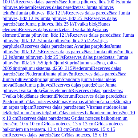
100 l/s
Rezerves daļas paredzētas: Jumta piltuves, līdz 100 l/s
Jumta
piltuves teknēm
Rezerves daļas paredzētas: Jumta piltuves
teknēm
Jumta piltuves, līdz 12 l/s
Rezerves daļas paredzētas: Jumta
piltuves, līdz 12 l/s
Jumta piltuves, līdz 25 l/s
Rezerves daļas
paredzētas: Jumta piltuves, līdz 25 l/s
Tvaika bloķēšanas
elementi
Rezerves daļas paredzētas: Tvaika bloķēšanas
elementi
Jumta piltuvēm, līdz 12 l/s
Rezerves daļas paredzētas: Jumta
piltuvēm, līdz 12 l/s
Jumta piltuvēm, līdz 25 l/s
Avārijas
pārplūdes
Rezerves daļas paredzētas: Avārijas pārplūdes
Jumta
piltuvēm, līdz 12 l/s
Rezerves daļas paredzētas: Jumta piltuvēm, līdz
12 l/s
Jumta piltuvēm, līdz 25 l/s
Rezerves daļas paredzētas: Jumta
piltuvēm, līdz 25 l/s
Stiprinājumi
Stiprinājumu sistēma, d40–
200
Stiprinājumu sistēma, d250–315
Piederumi
Rezerves daļas
paredzētas: Piederumi
Jumta piltuvēm
Rezerves daļas paredzētas:
Jumta piltuvēm
Stiprinājumiem
Standarta jumta lietus ūdens
novadīšana
Jumta piltuves
Rezerves daļas paredzētas: Jumta
piltuves
Tvaika bloķēšanas elementi
Rezerves daļas paredzētas:
Tvaika bloķēšanas elementi
Piederumi
Rezerves daļas paredzētas:
Piederumi
Grīdas noteces sistēmas
Virsmas atūdeņošana iekštelpām
un ārpus telpām
Rezerves daļas paredzētas: Virsmas atūdeņošana
iekštelpām un ārpus telpām
Grīdas noteces balkoniem un terasēm, 10
x 10 cm
Rezerves daļas paredzētas: Grīdas noteces balkoniem un
terasēm, 10 x 10 cm
Grīdas noteces, 13 x 13 cm
Grīdas noteces
balkoniem un terasēm, 13 x 13 cm
Grīdas noteces, 15 x 15
cm
Rezerves daļas paredzētas: Grīdas noteces, 15 x 15