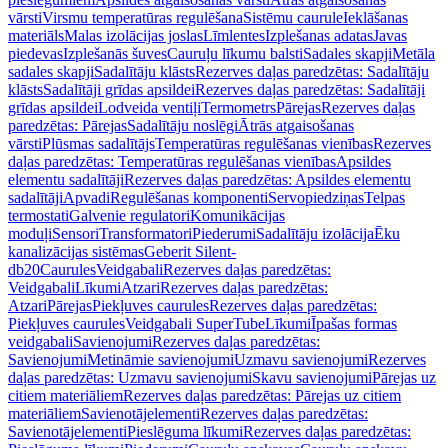
vārsti
Virsmu temperatūras regulēšana
Sistēmu caurule
Ieklāšanas
materiāls
Malas izolācijas joslas
Līmlentes
Izplešanas adatas
Javas
piedevas
Izplešanās šuves
Cauruļu līkumu balsti
Sadales skapji
Metāla
sadales skapji
Sadalītāju klāsts
Rezerves daļas paredzētas: Sadalītāju
klāsts
Sadalītāji grīdas apsildei
Rezerves daļas paredzētas: Sadalītāji
grīdas apsildei
Lodveida ventiļi
Termometrs
Pārejas
Rezerves daļas
paredzētas: Pārejas
Sadalītāju noslēgi
Ātrās atgaisošanas
vārsti
Plūsmas sadalītājs
Temperatūras regulēšanas vienības
Rezerves
daļas paredzētas: Temperatūras regulēšanas vienības
Apsildes
elementu sadalītāji
Rezerves daļas paredzētas: Apsildes elementu
sadalītāji
Apvadi
Regulēšanas komponenti
Servopiedziņas
Telpas
termostati
Galvenie regulatori
Komunikācijas
moduļi
Sensori
Transformatori
Piederumi
Sadalītāju izolācija
Ēku
kanalizācijas sistēmas
Geberit Silent-
db20
Caurules
Veidgabali
Rezerves daļas paredzētas:
Veidgabali
Līkumi
Atzari
Rezerves daļas paredzētas:
Atzari
Pārejas
Piekļuves caurules
Rezerves daļas paredzētas:
Piekļuves caurules
Veidgabali SuperTube
Līkumi
Īpašas formas
veidgabali
Savienojumi
Rezerves daļas paredzētas:
Savienojumi
Metināmie savienojumi
Uzmavu savienojumi
Rezerves
daļas paredzētas: Uzmavu savienojumi
Skavu savienojumi
Pārejas uz
citiem materiāliem
Rezerves daļas paredzētas: Pārejas uz citiem
materiāliem
Savienotājelementi
Rezerves daļas paredzētas:
Savienotājelementi
Pieslēguma līkumi
Rezerves daļas paredzētas: