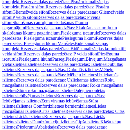
komplekti
Rezerves daļas paredzētas: Pisuāru kanalizācijas
komplekti
Pisuāru sifoni
Rezerves daļas paredzētas: Pisuāru
sifoni
Gliemežveida sifoni
Rezerves daļas paredzētas: Gliemežveida
sifoni
P veida sifoni
Rezerves daļas paredzētas: P veida
sifoni
Skalošanas cauruļu un skalošanas līkumu
pagarinājumi
Rezerves daļas paredzētas: Skalošanas cauruļu un
skalošanas līkumu pagarinājumi
Pieslēguma īscaurule
Rezerves daļas
paredzētas: Pieslēguma īscaurule
Pieslēguma līkumi
Rezerves daļas
paredzētas: Pieslēguma līkumi
Manšetes
Bidē kanalizācijas
komplekti
Rezerves daļas paredzētas: Bidē kanalizācijas komplekti
P
veida sifoni
Rezerves daļas paredzētas: P veida sifoni
Pieslēguma
īscaurule
Pieslēguma līkumi
Pārsegi
Pieslēgumi
Blīvējumi
Mazgāšanas
vieta
Izlietnes
Izlietnes
Rezerves daļas paredzētas: Izlietnes
Dubultās
izlietnes
Rezerves daļas paredzētas: Dubultās izlietnes
Mēbeļu
izlietnes
Rezerves daļas paredzētas: Mēbeļu izlietnes
Uzliekamās
izlietnes
Rezerves daļas paredzētas: Uzliekamās izlietnes
Roku
mazgāšanas izlietnes
Rezerves daļas paredzētas: Roku mazgāšanas
izlietnes
Stūra roku mazgāšanas izlietne
Daļēji iemontētās
izlietnes
Iebūvējamas izlietnes
Rezerves daļas paredzētas:
Iebūvējamas izlietnes
Zem virsmas iebūvējamas
Stūra
izlietnes
Izlietnes Comfort
Izlietnes bērniem
Izlietnes
Lielās
mazgāšanas izlietnes
Citas izlietnes
Rezerves daļas paredzētas: Citas
izlietnes
Lietās izlietnes
Rezerves daļas paredzētas: Lietās
izlietnes
Izlietnes
Daudzfunkciju izlietnes
Ģipša izlietne
Klašu telpu
izlietnes
Piederumi
Atbalstkājas
Rezerves daļas paredzētas: