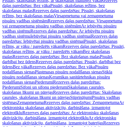
Pisuāri, skalošanas režīms, ar skalošanas malu
Bez vāka
Rezerves
daļas paredzētas: Bez vāka
Pisuāri, skalošanas režīms, bez
skalošanas malas
Rezerves daļas paredzētas: Pisuāri, skalošanas
režīms, bez skalošanas malas
Virsapmetuma vai zemapmetuma
pisuāru vadības sistēmām
Rezerves daļas paredzētas: Virsapmetuma
vai zemapmetuma pisuāru vadības sistēmām
Ar iebūvētu pisuāru
vadības sistēmu
Rezerves daļas paredzētas: Ar iebūvētu pisuāru
vadības sistēmu
Iebūvētai pisuāru vadības sistēmai
Rezerves daļas
paredzētas: Iebūvētai pisuāru vadības sistēmai
Pisuāri, skalošanas
režīms, ar vāku / paredzēts vākam
Rezerves daļas paredzētas: Pisuāri,
skalošanas režīms, ar vāku / paredzēts vākam
Bez skalošanas
malas
Rezerves daļas paredzētas: Bez skalošanas malas
Pisuāri,
darbībai bez ūdens
Rezerves daļas paredzētas: Pisuāri, darbībai bez
ūdens
Bez vāka
Rezerves daļas paredzētas: Bez vāka
Pisuāru
nodalīšanas sienas
Plastmasas pisuāru nodalīšanas sienas
Stikla
pisuāru nodalīšanas sienas
Keramikas sanitārtehnikas pisuāru
nodalīšanas sienas
Piederumi
Rezerves daļas paredzētas:
Piederumi
Sifoni un sifonu piederumi
Skalošanas caurules,
skalošanas līkumi un pārejas
Rezerves daļas paredzētas: Skalošanas
caurules, skalošanas līkumi un pārejas
Stiprinājumi
Pisuāru vadības
sistēmas
Zemapmetuma
Rezerves daļas paredzētas: Zemapmetuma
Ar
elektronisku skalošanas aktivizāciju, darbināšana, izmantojot
elektrotīklu
Rezerves daļas paredzētas: Ar elektronisku skalošanas
aktivizāciju, darbināšana, izmantojot elektrotīklu
Ar elektronisku
skalošanas aktivizāciju, darbināšana, izmantojot baterijas
Rezerves