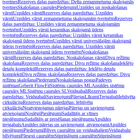
tvertnes
Rezerves daļas paredzētas: Delta zemapmetuma skalojamās
tvertnes
Skalošanas caurules
Piederumi
Uzpildes un noskalošanas
vārsti
Uzpildes vārsti
Rezerves daļas paredzētas: Uzpildes
vārsti
Uzpildes vārsti zemapmetuma skalojamām tvertnēm
Rezerves
daļas paredzētas: Uzpildes vārsti zemapmetuma skalojamām
tvertnēm
Uzpildes vārsti keramikas skalojamā ūdens
tvertnēm
Rezerves daļas paredzētas: Uzpildes vārsti keramikas
skalojamā ūdens tvertnēm
Uzpildes vārsti universālajām skalojamā
ūdens tvertnēm
Rezerves daļas paredzētas: Uzpildes vārsti
universālajām skalojamā ūdens tvertnēm
Noskalošanas
vārsti
Rezerves daļas paredzētas: Noskalošanas vārsti
Divu režīmu
skalošana
Rezerves daļas paredzētas: Divu režīmu skalošana
Iekšējo
detaļu komplekti
Rezerves daļas paredzētas: Iekšējo detaļu
komplekti
Divu režīmu skalošana
Rezerves daļas paredzētas: Divu
režīmu skalošana
Piederumi
Noskalošanas pogas
Padeves
sistēmas
Geberit FlowFit
Sistēmu caurules ML
Apsildes sistēmu
caurules ML
Sistēmu caurules SL
Veidgabali
Rezerves daļas
paredzētas: Veidgabali
Savienojumi
Pārejas
Līkumi
Trejgabali
Iebūvēta
cirkulācija
Rezerves daļas paredzētas: Iebūvēta
cirkulācija
Neatvienojamas pārejas
Pārejas un savienojumi,
atvienojami
Noslēgi
Pieslēgumi
Sadalītājs ar vītnes
pieslēgumu
Sadalītājs ar presēšanas pieslēgumu
Apsildes
trejgabals
Apsildes pārejas un savienojumi, atvienojami
Apsildes
pieslēgumi
Piederumi
Blīves caurulēm un veidgabaliem
Veidgabalu
blīvējumi
Pārsegi caurulēm
Stiprinājumi caurulēm
Stiprinājumi