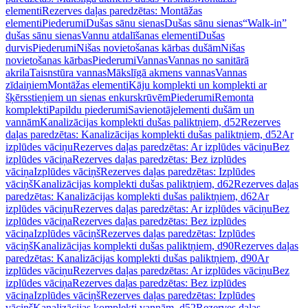
elementi
Rezerves daļas paredzētas: Montāžas
elementi
Piederumi
Dušas sānu sienas
Dušas sānu sienas
“Walk-in”
dušas sānu sienas
Vannu atdalīšanas elementi
Dušas
durvis
Piederumi
Nišas novietošanas kārbas dušām
Nišas
novietošanas kārbas
Piederumi
Vannas
Vannas no sanitārā
akrila
Taisnstūra vannas
Mākslīgā akmens vannas
Vannas
zīdaiņiem
Montāžas elementi
Kāju komplekti un komplekti ar
šķērsstieņiem un sienas enkurskrūvēm
Piederumi
Remonta
komplekti
Papildu piederumi
Savienotājelementi dušām un
vannām
Kanalizācijas komplekti dušas paliktņiem, d52
Rezerves
daļas paredzētas: Kanalizācijas komplekti dušas paliktņiem, d52
Ar
izplūdes vāciņu
Rezerves daļas paredzētas: Ar izplūdes vāciņu
Bez
izplūdes vāciņa
Rezerves daļas paredzētas: Bez izplūdes
vāciņa
Izplūdes vāciņš
Rezerves daļas paredzētas: Izplūdes
vāciņš
Kanalizācijas komplekti dušas paliktņiem, d62
Rezerves daļas
paredzētas: Kanalizācijas komplekti dušas paliktņiem, d62
Ar
izplūdes vāciņu
Rezerves daļas paredzētas: Ar izplūdes vāciņu
Bez
izplūdes vāciņa
Rezerves daļas paredzētas: Bez izplūdes
vāciņa
Izplūdes vāciņš
Rezerves daļas paredzētas: Izplūdes
vāciņš
Kanalizācijas komplekti dušas paliktņiem, d90
Rezerves daļas
paredzētas: Kanalizācijas komplekti dušas paliktņiem, d90
Ar
izplūdes vāciņu
Rezerves daļas paredzētas: Ar izplūdes vāciņu
Bez
izplūdes vāciņa
Rezerves daļas paredzētas: Bez izplūdes
vāciņa
Izplūdes vāciņš
Rezerves daļas paredzētas: Izplūdes
vāciņš
Kanalizācijas komplekti vannām, d52
Rezerves daļas