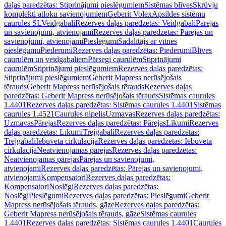
daļas paredzētas: Stiprinājumi pieslēgumiem
Sistēmas blīves
Skrūvju
komplekti atloku savienojumiem
Geberit Volex
Apsildes sistēmu
caurules SL
Veidgabali
Rezerves daļas paredzētas: Veidgabali
Pārejas
un savienojumi, atvienojami
Rezerves daļas paredzētas: Pārejas un
savienojumi, atvienojami
Pieslēgumi
Sadalītājs ar vītnes
pieslēgumu
Piederumi
Rezerves daļas paredzētas: Piederumi
Blīves
caurulēm un veidgabaliem
Pārsegi caurulēm
Stiprinājumi
caurulēm
Stiprinājumi pieslēgumiem
Rezerves daļas paredzētas:
Stiprinājumi pieslēgumiem
Geberit Mapress nerūsējošais
tērauds
Geberit Mapress nerūsējošais tērauds
Rezerves daļas
paredzētas: Geberit Mapress nerūsējošais tērauds
Sistēmas caurules
1.4401
Rezerves daļas paredzētas: Sistēmas caurules 1.4401
Sistēmas
caurules 1.4521
Caurules nipelis
Uzmavas
Rezerves daļas paredzētas:
Uzmavas
Pārejas
Rezerves daļas paredzētas: Pārejas
Līkumi
Rezerves
daļas paredzētas: Līkumi
Trejgabali
Rezerves daļas paredzētas:
Trejgabali
Iebūvēta cirkulācija
Rezerves daļas paredzētas: Iebūvēta
cirkulācija
Neatvienojamas pārejas
Rezerves daļas paredzētas:
Neatvienojamas pārejas
Pārejas un savienojumi,
atvienojami
Rezerves daļas paredzētas: Pārejas un savienojumi,
atvienojami
Kompensatori
Rezerves daļas paredzētas:
Kompensatori
Noslēgi
Rezerves daļas paredzētas:
Noslēgi
Pieslēgumi
Rezerves daļas paredzētas: Pieslēgumi
Geberit
Mapress nerūsējošais tērauds, gāze
Rezerves daļas paredzētas:
Geberit Mapress nerūsējošais tērauds, gāze
Sistēmas caurules
1.4401
Rezerves daļas paredzētas: Sistēmas caurules 1.4401
Caurules