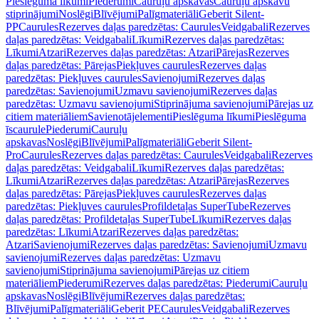
Pieslēguma līkumi
Piederumi
Cauruļu apskavas
Cauruļu apskavu
stiprinājumi
Noslēgi
Blīvējumi
Palīgmateriāli
Geberit Silent-
PP
Caurules
Rezerves daļas paredzētas: Caurules
Veidgabali
Rezerves
daļas paredzētas: Veidgabali
Līkumi
Rezerves daļas paredzētas:
Līkumi
Atzari
Rezerves daļas paredzētas: Atzari
Pārejas
Rezerves
daļas paredzētas: Pārejas
Piekļuves caurules
Rezerves daļas
paredzētas: Piekļuves caurules
Savienojumi
Rezerves daļas
paredzētas: Savienojumi
Uzmavu savienojumi
Rezerves daļas
paredzētas: Uzmavu savienojumi
Stiprinājuma savienojumi
Pārejas uz
citiem materiāliem
Savienotājelementi
Pieslēguma līkumi
Pieslēguma
īscaurule
Piederumi
Cauruļu
apskavas
Noslēgi
Blīvējumi
Palīgmateriāli
Geberit Silent-
Pro
Caurules
Rezerves daļas paredzētas: Caurules
Veidgabali
Rezerves
daļas paredzētas: Veidgabali
Līkumi
Rezerves daļas paredzētas:
Līkumi
Atzari
Rezerves daļas paredzētas: Atzari
Pārejas
Rezerves
daļas paredzētas: Pārejas
Piekļuves caurules
Rezerves daļas
paredzētas: Piekļuves caurules
Profildetaļas SuperTube
Rezerves
daļas paredzētas: Profildetaļas SuperTube
Līkumi
Rezerves daļas
paredzētas: Līkumi
Atzari
Rezerves daļas paredzētas:
Atzari
Savienojumi
Rezerves daļas paredzētas: Savienojumi
Uzmavu
savienojumi
Rezerves daļas paredzētas: Uzmavu
savienojumi
Stiprinājuma savienojumi
Pārejas uz citiem
materiāliem
Piederumi
Rezerves daļas paredzētas: Piederumi
Cauruļu
apskavas
Noslēgi
Blīvējumi
Rezerves daļas paredzētas:
Blīvējumi
Palīgmateriāli
Geberit PE
Caurules
Veidgabali
Rezerves