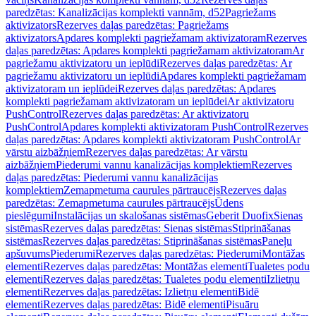
paredzētas: Kanalizācijas komplekti vannām, d52
Pagriežams
aktivizators
Rezerves daļas paredzētas: Pagriežams
aktivizators
Apdares komplekti pagriežamam aktivizatoram
Rezerves
daļas paredzētas: Apdares komplekti pagriežamam aktivizatoram
Ar
pagriežamu aktivizatoru un ieplūdi
Rezerves daļas paredzētas: Ar
pagriežamu aktivizatoru un ieplūdi
Apdares komplekti pagriežamam
aktivizatoram un ieplūdei
Rezerves daļas paredzētas: Apdares
komplekti pagriežamam aktivizatoram un ieplūdei
Ar aktivizatoru
PushControl
Rezerves daļas paredzētas: Ar aktivizatoru
PushControl
Apdares komplekti aktivizatoram PushControl
Rezerves
daļas paredzētas: Apdares komplekti aktivizatoram PushControl
Ar
vārstu aizbāžņiem
Rezerves daļas paredzētas: Ar vārstu
aizbāžņiem
Piederumi vannu kanalizācijas komplektiem
Rezerves
daļas paredzētas: Piederumi vannu kanalizācijas
komplektiem
Zemapmetuma caurules pārtraucējs
Rezerves daļas
paredzētas: Zemapmetuma caurules pārtraucējs
Ūdens
pieslēgumi
Instalācijas un skalošanas sistēmas
Geberit Duofix
Sienas
sistēmas
Rezerves daļas paredzētas: Sienas sistēmas
Stiprināšanas
sistēmas
Rezerves daļas paredzētas: Stiprināšanas sistēmas
Paneļu
apšuvums
Piederumi
Rezerves daļas paredzētas: Piederumi
Montāžas
elementi
Rezerves daļas paredzētas: Montāžas elementi
Tualetes podu
elementi
Rezerves daļas paredzētas: Tualetes podu elementi
Izlietņu
elementi
Rezerves daļas paredzētas: Izlietņu elementi
Bidē
elementi
Rezerves daļas paredzētas: Bidē elementi
Pisuāru