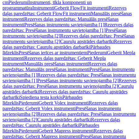
cm
Piederumi
Instrumenti, tīkla komponenti un
programmatūra
Instrumenti
Geberit FlowFit instrumenti
Rezerves
daļas paredzētas: Geberit FlowFit instrumenti
Manuālās presēšanas
instrumenti
Rezerves daļas paredzētas: Manuālās presēšanas
instrumenti
Presēšanas instrumentu savietojamība [1]
Rezerves daļas
paredzētas: Presēšanas instrumentu savietojamība [1]
Presēšanas
instrumentu savietojamība [2]
Rezerves daļas paredzētas: Presēšanas
instrumentu savietojamība [2]
Cauruļu apstrādes darbarīki
Rezerves
daļas paredzētas: Cauruļu apstrādes darbarīki
Pārbaudes
līdzeklis
Presēšanas ierīces ar instrumentiem
Piederumi
Geberit Mepla
instrumenti
Rezerves daļas paredzētas: Geberit Mepla
instrumenti
Manuālās presēšanas instrumenti
Rezerves daļas
paredzētas: Manuālās presēšanas instrumenti
Presēšanas instrumentu
savienojamība [1]
Rezerves daļas paredzētas: Presēšanas instrumentu
savienojamība [1]
Presēšanas instrumentu savienojamība [2]
Rezerves
daļas paredzētas: Presēšanas instrumentu savienojamība [2]
Cauruļu
apstrādes darbarīki
Rezerves daļas paredzētas: Cauruļu apstrādes
darbarīki
Spiediena testa korķis
Pārbaudes
līdzeklis
Piederumi
Geberit Volex instrumenti
Rezerves daļas
paredzētas: Geberit Volex instrumenti
Presēšanas instrumentu
savienojamība [2]
Rezerves daļas paredzētas: Presēšanas instrumentu
savienojamība [2]
Cauruļu apstrādes darbarīki
Rezerves daļas
paredzētas: Cauruļu apstrādes darbarīki
Pārbaudes
līdzeklis
Piederumi
Geberit Mapress instrumenti
Rezerves daļas
paredzētas: Geberit Mapress instrumenti
Presēšanas instrumentu