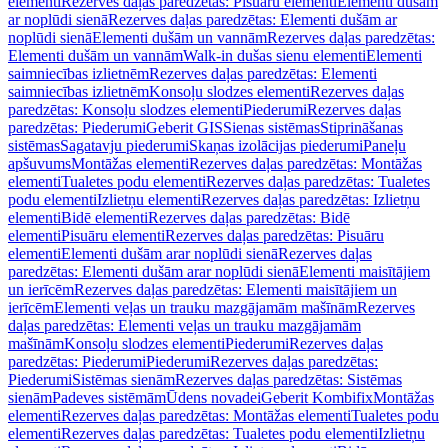
elementi
Rezerves daļas paredzētas: Pisuāru elementi
Elementi dušām
ar noplūdi sienā
Rezerves daļas paredzētas: Elementi dušām ar
noplūdi sienā
Elementi dušām un vannām
Rezerves daļas paredzētas:
Elementi dušām un vannām
Walk-in dušas sienu elementi
Elementi
saimniecības izlietnēm
Rezerves daļas paredzētas: Elementi
saimniecības izlietnēm
Konsoļu slodzes elementi
Rezerves daļas
paredzētas: Konsoļu slodzes elementi
Piederumi
Rezerves daļas
paredzētas: Piederumi
Geberit GIS
Sienas sistēmas
Stiprināšanas
sistēmas
Sagatavju piederumi
Skaņas izolācijas piederumi
Paneļu
apšuvums
Montāžas elementi
Rezerves daļas paredzētas: Montāžas
elementi
Tualetes podu elementi
Rezerves daļas paredzētas: Tualetes
podu elementi
Izlietņu elementi
Rezerves daļas paredzētas: Izlietņu
elementi
Bidē elementi
Rezerves daļas paredzētas: Bidē
elementi
Pisuāru elementi
Rezerves daļas paredzētas: Pisuāru
elementi
Elementi dušām arar noplūdi sienā
Rezerves daļas
paredzētas: Elementi dušām arar noplūdi sienā
Elementi maisītājiem
un ierīcēm
Rezerves daļas paredzētas: Elementi maisītājiem un
ierīcēm
Elementi veļas un trauku mazgājamām mašīnām
Rezerves
daļas paredzētas: Elementi veļas un trauku mazgājamām
mašīnām
Konsoļu slodzes elementi
Piederumi
Rezerves daļas
paredzētas: Piederumi
Piederumi
Rezerves daļas paredzētas:
Piederumi
Sistēmas sienām
Rezerves daļas paredzētas: Sistēmas
sienām
Padeves sistēmām
Ūdens novadei
Geberit Kombifix
Montāžas
elementi
Rezerves daļas paredzētas: Montāžas elementi
Tualetes podu
elementi
Rezerves daļas paredzētas: Tualetes podu elementi
Izlietņu