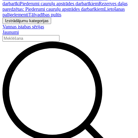
darbarīki
Piederumi cauruļu apstrādes darbarīkiem
Rezerves daļas
paredzētas: Piederumi cauruļu apstrādes darbarīkiem
Lietošanas
palīgelementi
Tālvadības pultis
Izstrādājumu kategorijas
Vannas istabas sērijas
Jaunumi