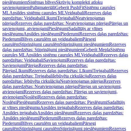
pieslēgumiem
Sistēmas blīves
Skrūvju komplekti atloku
savienojumiem
Palīgmateriāli
Geberit PushFit
Sistēmu caurules
ML
Apsildes sistēmu caurules ML
Veidgabali
Rezerves daļas
paredzētas: Veidgabali
Līkumi
Trejgabali
Neatvienojamas
pārejas
Rezerves daļas paredzētas: Neatvienojamas pārejas
Pārejas un
savienojumi, atvienojami
Pieslēgumi
Sadalītājs ar vītnes
pieslēgumu
Apsildes pieslēgumi
Piederumi
Rezerves daļas paredzētas:
Piederumi
Blīves caurulēm un veidgabaliem
Pārsegi
caurulēm
Stiprinājumi caurulēm
Stiprinājumi pieslēgumiem
Rezerves
daļas paredzētas: Stiprinājumi pieslēgumiem
Geberit Mepla
Sistēmu
caurules ML
Apsildes sistēmu caurules ML
Veidgabali
Rezerves daļas
paredzētas: Veidgabali
Savienojumi
Rezerves daļas paredzētas:
Savienojumi
Pārejas
Rezerves daļas paredzētas:
Pārejas
Līkumi
Rezerves daļas paredzētas: Līkumi
Trejgabali
Rezerves
daļas paredzētas: Trejgabali
Iebūvēta cirkulācija
Rezerves daļas
paredzētas: Iebūvēta cirkulācija
Neatvienojamas pārejas
Rezerves
daļas paredzētas: Neatvienojamas pārejas
Pārejas un savienojumi,
atvienojami
Rezerves daļas paredzētas: Pārejas un savienojumi,
atvienojami
Noslēgi
Rezerves daļas paredzētas:
Noslēgi
Pieslēgumi
Rezerves daļas paredzētas: Pieslēgumi
Sadalītājs
ar vītnes pieslēgumu
Apsildes trejgabals
Rezerves daļas paredzētas:
Apsildes trejgabals
Apsildes pieslēgumi
Rezerves daļas paredzētas:
Apsildes pieslēgumi
Piederumi
Rezerves daļas paredzētas:
Piederumi
Blīves caurulēm un veidgabaliem
Pārsegi
caurulēm
Stiprinājumi caurulēm
Stiprinājumi pieslēgumiem
Rezerves