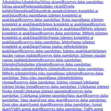
Atbalstkājas
Atbalstkājas
Sifona aizsegi
Rezerves daļas paredzētas:
Sifona aizsegi
Piederumi
Izplūdes vāciņš
Dvieļu
turētājs
Stiprinājumi
Dekoratīvās apmales
Izlietnes komplekti ar
apakšskapi
Roku mazgāšanas izlietnes komplekti ar
apakšskapi
Rezerves daļas paredzētas: Roku mazgāšanas izlietnes
komplekti ar apakšskapi
Izlietnes komplekti ar apakšskapi
Rezerves
daļas paredzētas: Izlietnes komplekti ar apakšskapi
Mēbeļu izlietnes
komplekti ar apakšskapi
Rezerves daļas paredzētas: Mēbeļu izlietnes
komplekti ar apakšskapi
Iebūvējamas izlietnes komplekti ar
apakšskapi
Rezerves daļas paredzētas: Iebūvējamas izlietnes
komplekti ar apakšskapi
Vannas istabas mēbeles
Izlietņu
apakšskapji
Rezerves daļas paredzētas: Izlietņu apakšskapji
Izlietnes
mazām vannas istabām
Rezerves daļas paredzētas: Izlietnes mazām
vannas istabām
Izlietnēm
Rezerves daļas paredzētas:
Izlietnēm
Dubultajām izlietnēm
Rezerves daļas paredzētas:
Dubultajām izlietnēm
Mēbeļu izlietnēm
Rezerves daļas paredzētas:
Mēbeļu izlietnēm
Stūra roku mazgāšanas izlietnēm
Rezerves daļas
paredzētas: Stūra roku mazgāšanas izlietnēm
Izlietņu
virsmas
Rezerves daļas paredzētas: Izlietņu virsmas
Uzliekamai
izlietnei bļodas formā
Rezerves daļas paredzētas: Uzliekamai izlietnei
bļodas formā
Uzliekamai izlietnei taisnstūra
Rezerves daļas
paredzētas: Uzliekamai izlietnei taisnstūra
Sānu skapji
Rezerves daļas
paredzētas: Sānu skapji
Zemi sānu skapji
Rezerves daļas paredzētas:
Zemi sānu skapji
Augsti skapji
Rezerves daļas paredzētas: Augsti
skapji
Vidēji augsti skapji
Rezerves daļas paredzētas: Vidēji augsti