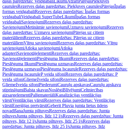
daļas paredzētas: Veidgabali
Līkumi
Atzari
Pārejas
Piekļuves
caurules
Rezerves daļas paredzētas: Piekļuves caurules
Pārejas
Īpašas
formas veidgabali
Rezerves daļas paredzētas: Īpašas formas
veidgabali
Veidgabali SuperTube
Līkumi
Īpašas formas
veidgabali
Savienojumi
Rezerves daļas paredzētas:
Savienojumi
Metināmie savienojumi
Uzmavu savienojumi
Rezerves
daļas paredzētas: Uzmavu savienojumi
Pārejas uz citiem
materiāliem
Rezerves daļas paredzētas: Pārejas uz citiem
materiāliem
Vītņu savienojumi
Rezerves daļas paredzētas: Vītņu
savienojumi
Atloka savienojumi
Atloka
adapteri
Savienotājelementi
Rezerves daļas paredzētas:
Savienotājelementi
Pieslēguma līkumi
Rezerves daļas paredzētas:
Pieslēguma līkumi
Pieslēguma uzmavas
Rezerves daļas paredzētas:
Pieslēguma uzmavas
Pieslēguma īscaurule
Rezerves daļas paredzētas:
Pieslēguma īscaurule
P veida sifoni
Rezerves daļas paredzētas: P
veida sifoni
Gliemežveida sifoni
Rezerves daļas paredzētas:
Gliemežveida sifoni
Piederumi
Cauruļu apskavas
Cauruļu apskavu
stiprinājumi
Balsta skavas
Noslēgi
Blīvējumi
Celtniecības
aizsargelementi
Palīgmateriāli
Kanalizācijas ventilācijas
vārsti
Ventilācijas vārsti
Rezerves daļas paredzētas: Ventilācijas
vārsti
Enerģijas pretvārsti
Geberit Pluvia jumta lietus ūdens
novadīšana
Jumta piltuves
Rezerves daļas paredzētas: Jumta
piltuves
Jumta piltuves, līdz 12 l/s
Rezerves daļas paredzētas: Jumta
piltuves, līdz 12 l/s
Jumta piltuves, līdz 25 l/s
Rezerves daļas
paredzētas: Jumta piltuves, līdz 25 l/s
Jumta piltuves, līdz