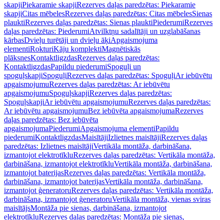
skapji
Piekaramie skapji
Rezerves daļas paredzētas: Piekaramie
skapji
Citas mēbeles
Rezerves daļas paredzētas: Citas mēbeles
Sienas
plaukti
Rezerves daļas paredzētas: Sienas plaukti
Piederumi
Rezerves
daļas paredzētas: Piederumi
Atvilktņu sadalītāji un uzglabāšanas
kārbas
Dvieļu turētāji un dvieļu āķi
Apgaismojuma
elementi
Rokturi
Kāju komplekti
Magnētiskās
plāksnes
Kontaktligzdas
Rezerves daļas paredzētas:
Kontaktligzdas
Papildu piederumi
Spoguļi un
spoguļskapji
Spoguļi
Rezerves daļas paredzētas: Spoguļi
Ar iebūvētu
apgaismojumu
Rezerves daļas paredzētas: Ar iebūvētu
apgaismojumu
Spoguļskapji
Rezerves daļas paredzētas:
Spoguļskapji
Ar iebūvētu apgaismojumu
Rezerves daļas paredzētas:
Ar iebūvētu apgaismojumu
Bez iebūvēta apgaismojuma
Rezerves
daļas paredzētas: Bez iebūvēta
apgaismojuma
Piederumi
Apgaismojuma elementi
Papildu
piederumi
Kontaktligzdas
Maisītāji
Izlietnes maisītāji
Rezerves daļas
paredzētas: Izlietnes maisītāji
Vertikāla montāža, darbināšana,
izmantojot elektrotīklu
Rezerves daļas paredzētas: Vertikāla montāža,
darbināšana, izmantojot elektrotīklu
Vertikāla montāža, darbināšana,
izmantojot baterijas
Rezerves daļas paredzētas: Vertikāla montāža,
darbināšana, izmantojot baterijas
Vertikāla montāža, darbināšana,
izmantojot ģeneratoru
Rezerves daļas paredzētas: Vertikāla montāža,
darbināšana, izmantojot ģeneratoru
Vertikāla montāža, vienas sviras
maisītājs
Montāža pie sienas, darbināšana, izmantojot
elektrotīklu
Rezerves daļas paredzētas: Montāža pie sienas,