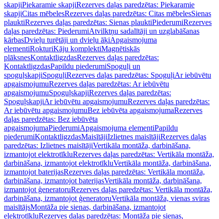
skapji
Piekaramie skapji
Rezerves daļas paredzētas: Piekaramie
skapji
Citas mēbeles
Rezerves daļas paredzētas: Citas mēbeles
Sienas
plaukti
Rezerves daļas paredzētas: Sienas plaukti
Piederumi
Rezerves
daļas paredzētas: Piederumi
Atvilktņu sadalītāji un uzglabāšanas
kārbas
Dvieļu turētāji un dvieļu āķi
Apgaismojuma
elementi
Rokturi
Kāju komplekti
Magnētiskās
plāksnes
Kontaktligzdas
Rezerves daļas paredzētas:
Kontaktligzdas
Papildu piederumi
Spoguļi un
spoguļskapji
Spoguļi
Rezerves daļas paredzētas: Spoguļi
Ar iebūvētu
apgaismojumu
Rezerves daļas paredzētas: Ar iebūvētu
apgaismojumu
Spoguļskapji
Rezerves daļas paredzētas:
Spoguļskapji
Ar iebūvētu apgaismojumu
Rezerves daļas paredzētas:
Ar iebūvētu apgaismojumu
Bez iebūvēta apgaismojuma
Rezerves
daļas paredzētas: Bez iebūvēta
apgaismojuma
Piederumi
Apgaismojuma elementi
Papildu
piederumi
Kontaktligzdas
Maisītāji
Izlietnes maisītāji
Rezerves daļas
paredzētas: Izlietnes maisītāji
Vertikāla montāža, darbināšana,
izmantojot elektrotīklu
Rezerves daļas paredzētas: Vertikāla montāža,
darbināšana, izmantojot elektrotīklu
Vertikāla montāža, darbināšana,
izmantojot baterijas
Rezerves daļas paredzētas: Vertikāla montāža,
darbināšana, izmantojot baterijas
Vertikāla montāža, darbināšana,
izmantojot ģeneratoru
Rezerves daļas paredzētas: Vertikāla montāža,
darbināšana, izmantojot ģeneratoru
Vertikāla montāža, vienas sviras
maisītājs
Montāža pie sienas, darbināšana, izmantojot
elektrotīklu
Rezerves daļas paredzētas: Montāža pie sienas,