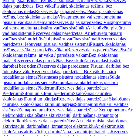
Pisuāri, skalošanas režīms, ar skalošanas malu
Bez vāka
Rezerves
daļas paredzētas: Bez vāka
Pisuāri, skalošanas režīms, bez
skalošanas malas
Rezerves daļas paredzētas: Pisuāri, skalošanas
režīms, bez skalošanas malas
Virsapmetuma vai zemapmetuma
pisuāru vadības sistēmām
Rezerves daļas paredzētas: Virsapmetuma
vai zemapmetuma pisuāru vadības sistēmām
Ar iebūvētu pisuāru
vadības sistēmu
Rezerves daļas paredzētas: Ar iebūvētu pisuāru
vadības sistēmu
Iebūvētai pisuāru vadības sistēmai
Rezerves daļas
paredzētas: Iebūvētai pisuāru vadības sistēmai
Pisuāri, skalošanas
režīms, ar vāku / paredzēts vākam
Rezerves daļas paredzētas: Pisuāri,
skalošanas režīms, ar vāku / paredzēts vākam
Bez skalošanas
malas
Rezerves daļas paredzētas: Bez skalošanas malas
Pisuāri,
darbībai bez ūdens
Rezerves daļas paredzētas: Pisuāri, darbībai bez
ūdens
Bez vāka
Rezerves daļas paredzētas: Bez vāka
Pisuāru
nodalīšanas sienas
Plastmasas pisuāru nodalīšanas sienas
Stikla
pisuāru nodalīšanas sienas
Keramikas sanitārtehnikas pisuāru
nodalīšanas sienas
Piederumi
Rezerves daļas paredzētas:
Piederumi
Sifoni un sifonu piederumi
Skalošanas caurules,
skalošanas līkumi un pārejas
Rezerves daļas paredzētas: Skalošanas
caurules, skalošanas līkumi un pārejas
Stiprinājumi
Pisuāru vadības
sistēmas
Zemapmetuma
Rezerves daļas paredzētas: Zemapmetuma
Ar
elektronisku skalošanas aktivizāciju, darbināšana, izmantojot
elektrotīklu
Rezerves daļas paredzētas: Ar elektronisku skalošanas
aktivizāciju, darbināšana, izmantojot elektrotīklu
Ar elektronisku
skalošanas aktivizāciju, darbināšana, izmantojot baterijas
Rezerves