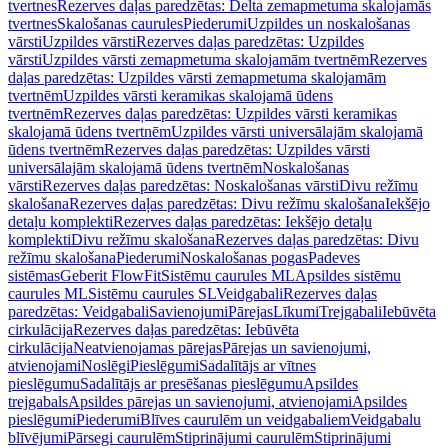
tvertnes
Rezerves daļas paredzētas: Delta zemapmetuma skalojamās
tvertnes
Skalošanas caurules
Piederumi
Uzpildes un noskalošanas
vārsti
Uzpildes vārsti
Rezerves daļas paredzētas: Uzpildes
vārsti
Uzpildes vārsti zemapmetuma skalojamām tvertnēm
Rezerves
daļas paredzētas: Uzpildes vārsti zemapmetuma skalojamām
tvertnēm
Uzpildes vārsti keramikas skalojamā ūdens
tvertnēm
Rezerves daļas paredzētas: Uzpildes vārsti keramikas
skalojamā ūdens tvertnēm
Uzpildes vārsti universālajām skalojamā
ūdens tvertnēm
Rezerves daļas paredzētas: Uzpildes vārsti
universālajām skalojamā ūdens tvertnēm
Noskalošanas
vārsti
Rezerves daļas paredzētas: Noskalošanas vārsti
Divu režīmu
skalošana
Rezerves daļas paredzētas: Divu režīmu skalošana
Iekšējo
detaļu komplekti
Rezerves daļas paredzētas: Iekšējo detaļu
komplekti
Divu režīmu skalošana
Rezerves daļas paredzētas: Divu
režīmu skalošana
Piederumi
Noskalošanas pogas
Padeves
sistēmas
Geberit FlowFit
Sistēmu caurules ML
Apsildes sistēmu
caurules ML
Sistēmu caurules SL
Veidgabali
Rezerves daļas
paredzētas: Veidgabali
Savienojumi
Pārejas
Līkumi
Trejgabali
Iebūvēta
cirkulācija
Rezerves daļas paredzētas: Iebūvēta
cirkulācija
Neatvienojamas pārejas
Pārejas un savienojumi,
atvienojami
Noslēgi
Pieslēgumi
Sadalītājs ar vītnes
pieslēgumu
Sadalītājs ar presēšanas pieslēgumu
Apsildes
trejgabals
Apsildes pārejas un savienojumi, atvienojami
Apsildes
pieslēgumi
Piederumi
Blīves caurulēm un veidgabaliem
Veidgabalu
blīvējumi
Pārsegi caurulēm
Stiprinājumi caurulēm
Stiprinājumi