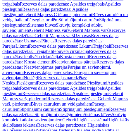
trejgabals
Rezerves daļas paredzētas: Apsildes trejgabals
Apsildes
pieslēgumi
Rezerves daļas paredzētas: Apsildes
pieslēgumi
Geberit Mapress C tērauds, piederumi
Blīves caurulēm un
veidgabaliem
Pārsegi caurulēm
Stiprinājumi caurulēm
Stiprinājumi
pieslēgumiem
Sistēmas blīves
Skrūvju komplekti atloku
savienojumiem
Geberit Mapress varš
Geberit Mapress varš
Rezerves
daļas paredzētas: Geberit Mapress varš
Uzmavas
Rezerves daļas
paredzētas: Uzmavas
Pārejas
Rezerves daļas paredzētas:
Pārejas
Līkumi
Rezerves daļas paredzētas: Līkumi
Trejgabali
Rezerves
daļas paredzētas: Trejgabali
Iebūvēta cirkulācija
Rezerves daļas
paredzētas: Iebūvēta cirkulācija
Krusta elementi
Rezerves daļas
paredzētas: Krusta elementi
Neatvienojamas pārejas
Rezerves daļas
paredzētas: Neatvienojamas pārejas
Pārejas un savienojumi,
atvienojami
Rezerves daļas paredzētas: Pārejas un savienojumi,
atvienojami
Noslēgi
Rezerves daļas paredzētas:
Noslēgi
Pieslēgumi
Rezerves daļas paredzētas: Pieslēgumi
Apsildes
trejgabals
Rezerves daļas paredzētas: Apsildes trejgabals
Apsildes
pieslēgumi
Rezerves daļas paredzētas: Apsildes pieslēgumi
Geberit
Mapress varš, piederumi
Rezerves daļas paredzētas: Geberit Mapress
varš, piederumi
Blīves caurulēm un veidgabaliem
Pārsegi
caurulēm
Stiprinājumi caurulēm
Stiprinājumi pieslēgumiem
Rezerves
daļas paredzētas: Stiprinājumi pieslēgumiem
Sistēmas blīves
Skrūvju
komplekti atloku savienojumiem
Geberit higiēnas sistēma
Higiēniskās
skalošanas iekārtas
Rezerves daļas paredzētas: Higiēniskās
skalošanas iekārtas
Skalošanas kastes un tualetes poda vadība ar