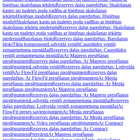
higiēnas skalošanas iekārtu
Rezerves daļas paredzētas: Skalošanas
kastes un tualetes poda vadība ar higiēnas skalošanas
iekārtu
Higiēnas moduļi
Rezerves daļas paredzētas: Higiēnas
moduļi
Skalošanas kastu un tualetes poda vadības ar higiēnas
skalošanas iekārtu piederumi
Rezerves daļas paredzētas: Skalošanas
kastu un tualetes poda vadības ar higiēnas skalošanas iekārtu
piederumi
Barošanas bloki
Rezerves daļas paredzētas: Barošanas
bloki
Tīkla komponenti
Lodveida ventiļi
Caurplūdes ventiļi
zemapmetuma montāžai
Rezerves daļas paredzētas: Caurplūdes
ventiļi zemapmetuma montāžai
Ar Mapress presēšanas
pieslēgumiem
Rezerves daļas paredzētas: Ar Mapress presēšanas
pieslēgumiem
Lodveida ventiļi
Rezerves daļas paredzētas: Lodveida
ventiļi
Ar FlowFit presēšanas pieslēgumiem
Rezerves daļas
paredzētas: Ar FlowFit presēšanas pieslēgumiem
Ar Mepla
presēšanas pieslēgumiem
Rezerves daļas paredzētas: Ar Mepla
presēšanas pieslēgumiem
Ar Mapress presēšanas
pieslēgumiem
Rezerves daļas paredzētas: Ar Mapress presēšanas
pieslēgumiem
Lodveida ventiļi zemapmetuma montāžai
Rezerves
daļas paredzētas: Lodveida ventiļi zemapmetuma montāžai
Ar
FlowFit preses savienojumiem
Ar Mepla presēšanas
pieslēgumiem
Rezerves daļas paredzētas: Ar Mepla presēšanas
pieslēgumiem
Ar Volex presēšanas pieslēgumiem
Ar Compact
pieslēgumiem
Rezerves daļas paredzētas: Ar Compact
pieslēgumiem
Pretvārsti
Ar Mapress presēšanas
pieslēgumiem
Apsildes atgaisošanas vārsti
Ātrās atgaisošanas