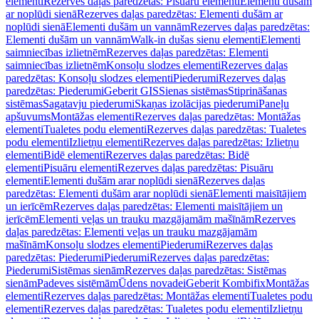
elementi
Rezerves daļas paredzētas: Pisuāru elementi
Elementi dušām
ar noplūdi sienā
Rezerves daļas paredzētas: Elementi dušām ar
noplūdi sienā
Elementi dušām un vannām
Rezerves daļas paredzētas:
Elementi dušām un vannām
Walk-in dušas sienu elementi
Elementi
saimniecības izlietnēm
Rezerves daļas paredzētas: Elementi
saimniecības izlietnēm
Konsoļu slodzes elementi
Rezerves daļas
paredzētas: Konsoļu slodzes elementi
Piederumi
Rezerves daļas
paredzētas: Piederumi
Geberit GIS
Sienas sistēmas
Stiprināšanas
sistēmas
Sagatavju piederumi
Skaņas izolācijas piederumi
Paneļu
apšuvums
Montāžas elementi
Rezerves daļas paredzētas: Montāžas
elementi
Tualetes podu elementi
Rezerves daļas paredzētas: Tualetes
podu elementi
Izlietņu elementi
Rezerves daļas paredzētas: Izlietņu
elementi
Bidē elementi
Rezerves daļas paredzētas: Bidē
elementi
Pisuāru elementi
Rezerves daļas paredzētas: Pisuāru
elementi
Elementi dušām arar noplūdi sienā
Rezerves daļas
paredzētas: Elementi dušām arar noplūdi sienā
Elementi maisītājiem
un ierīcēm
Rezerves daļas paredzētas: Elementi maisītājiem un
ierīcēm
Elementi veļas un trauku mazgājamām mašīnām
Rezerves
daļas paredzētas: Elementi veļas un trauku mazgājamām
mašīnām
Konsoļu slodzes elementi
Piederumi
Rezerves daļas
paredzētas: Piederumi
Piederumi
Rezerves daļas paredzētas:
Piederumi
Sistēmas sienām
Rezerves daļas paredzētas: Sistēmas
sienām
Padeves sistēmām
Ūdens novadei
Geberit Kombifix
Montāžas
elementi
Rezerves daļas paredzētas: Montāžas elementi
Tualetes podu
elementi
Rezerves daļas paredzētas: Tualetes podu elementi
Izlietņu