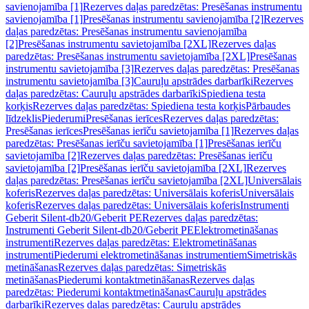
savienojamība [1]
Rezerves daļas paredzētas: Presēšanas instrumentu
savienojamība [1]
Presēšanas instrumentu savienojamība [2]
Rezerves
daļas paredzētas: Presēšanas instrumentu savienojamība
[2]
Presēšanas instrumentu savietojamība [2XL]
Rezerves daļas
paredzētas: Presēšanas instrumentu savietojamība [2XL]
Presēšanas
instrumentu savietojamība [3]
Rezerves daļas paredzētas: Presēšanas
instrumentu savietojamība [3]
Cauruļu apstrādes darbarīki
Rezerves
daļas paredzētas: Cauruļu apstrādes darbarīki
Spiediena testa
korķis
Rezerves daļas paredzētas: Spiediena testa korķis
Pārbaudes
līdzeklis
Piederumi
Presēšanas ierīces
Rezerves daļas paredzētas:
Presēšanas ierīces
Presēšanas ierīču savietojamība [1]
Rezerves daļas
paredzētas: Presēšanas ierīču savietojamība [1]
Presēšanas ierīču
savietojamība [2]
Rezerves daļas paredzētas: Presēšanas ierīču
savietojamība [2]
Presēšanas ierīču savietojamība [2XL]
Rezerves
daļas paredzētas: Presēšanas ierīču savietojamība [2XL]
Universālais
koferis
Rezerves daļas paredzētas: Universālais koferis
Universālais
koferis
Rezerves daļas paredzētas: Universālais koferis
Instrumenti
Geberit Silent-db20/Geberit PE
Rezerves daļas paredzētas:
Instrumenti Geberit Silent-db20/Geberit PE
Elektrometināšanas
instrumenti
Rezerves daļas paredzētas: Elektrometināšanas
instrumenti
Piederumi elektrometināšanas instrumentiem
Simetriskās
metināšanas
Rezerves daļas paredzētas: Simetriskās
metināšanas
Piederumi kontaktmetināšanas
Rezerves daļas
paredzētas: Piederumi kontaktmetināšanas
Cauruļu apstrādes
darbarīki
Rezerves daļas paredzētas: Cauruļu apstrādes