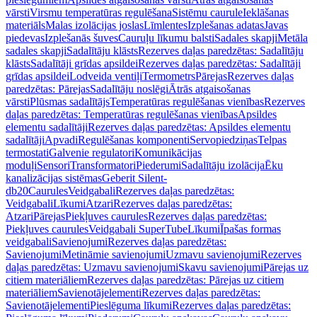
vārsti
Virsmu temperatūras regulēšana
Sistēmu caurule
Ieklāšanas
materiāls
Malas izolācijas joslas
Līmlentes
Izplešanas adatas
Javas
piedevas
Izplešanās šuves
Cauruļu līkumu balsti
Sadales skapji
Metāla
sadales skapji
Sadalītāju klāsts
Rezerves daļas paredzētas: Sadalītāju
klāsts
Sadalītāji grīdas apsildei
Rezerves daļas paredzētas: Sadalītāji
grīdas apsildei
Lodveida ventiļi
Termometrs
Pārejas
Rezerves daļas
paredzētas: Pārejas
Sadalītāju noslēgi
Ātrās atgaisošanas
vārsti
Plūsmas sadalītājs
Temperatūras regulēšanas vienības
Rezerves
daļas paredzētas: Temperatūras regulēšanas vienības
Apsildes
elementu sadalītāji
Rezerves daļas paredzētas: Apsildes elementu
sadalītāji
Apvadi
Regulēšanas komponenti
Servopiedziņas
Telpas
termostati
Galvenie regulatori
Komunikācijas
moduļi
Sensori
Transformatori
Piederumi
Sadalītāju izolācija
Ēku
kanalizācijas sistēmas
Geberit Silent-
db20
Caurules
Veidgabali
Rezerves daļas paredzētas:
Veidgabali
Līkumi
Atzari
Rezerves daļas paredzētas:
Atzari
Pārejas
Piekļuves caurules
Rezerves daļas paredzētas:
Piekļuves caurules
Veidgabali SuperTube
Līkumi
Īpašas formas
veidgabali
Savienojumi
Rezerves daļas paredzētas:
Savienojumi
Metināmie savienojumi
Uzmavu savienojumi
Rezerves
daļas paredzētas: Uzmavu savienojumi
Skavu savienojumi
Pārejas uz
citiem materiāliem
Rezerves daļas paredzētas: Pārejas uz citiem
materiāliem
Savienotājelementi
Rezerves daļas paredzētas:
Savienotājelementi
Pieslēguma līkumi
Rezerves daļas paredzētas: