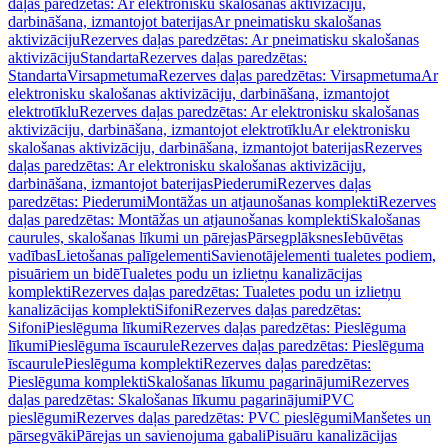
daļas paredzētas: Ar elektronisku skalošanas aktivizāciju,
darbināšana, izmantojot baterijas
Ar pneimatisku skalošanas
aktivizāciju
Rezerves daļas paredzētas: Ar pneimatisku skalošanas
aktivizāciju
Standarta
Rezerves daļas paredzētas:
Standarta
Virsapmetuma
Rezerves daļas paredzētas: Virsapmetuma
Ar
elektronisku skalošanas aktivizāciju, darbināšana, izmantojot
elektrotīklu
Rezerves daļas paredzētas: Ar elektronisku skalošanas
aktivizāciju, darbināšana, izmantojot elektrotīklu
Ar elektronisku
skalošanas aktivizāciju, darbināšana, izmantojot baterijas
Rezerves
daļas paredzētas: Ar elektronisku skalošanas aktivizāciju,
darbināšana, izmantojot baterijas
Piederumi
Rezerves daļas
paredzētas: Piederumi
Montāžas un atjaunošanas komplekti
Rezerves
daļas paredzētas: Montāžas un atjaunošanas komplekti
Skalošanas
caurules, skalošanas līkumi un pārejas
Pārsegplāksnes
Iebūvētas
vadības
Lietošanas palīgelementi
Savienotājelementi tualetes podiem,
pisuāriem un bidē
Tualetes podu un izlietņu kanalizācijas
komplekti
Rezerves daļas paredzētas: Tualetes podu un izlietņu
kanalizācijas komplekti
Sifoni
Rezerves daļas paredzētas:
Sifoni
Pieslēguma līkumi
Rezerves daļas paredzētas: Pieslēguma
līkumi
Pieslēguma īscaurule
Rezerves daļas paredzētas: Pieslēguma
īscaurule
Pieslēguma komplekti
Rezerves daļas paredzētas:
Pieslēguma komplekti
Skalošanas līkumu pagarinājumi
Rezerves
daļas paredzētas: Skalošanas līkumu pagarinājumi
PVC
pieslēgumi
Rezerves daļas paredzētas: PVC pieslēgumi
Manšetes un
pārsegvāki
Pārejas un savienojuma gabali
Pisuāru kanalizācijas