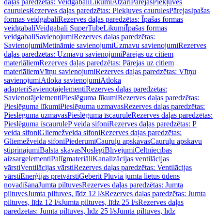
daļas paredzētas: Veidgabali
Līkumi
Atzari
Pārejas
Piekļuves
caurules
Rezerves daļas paredzētas: Piekļuves caurules
Pārejas
Īpašas
formas veidgabali
Rezerves daļas paredzētas: Īpašas formas
veidgabali
Veidgabali SuperTube
Līkumi
Īpašas formas
veidgabali
Savienojumi
Rezerves daļas paredzētas:
Savienojumi
Metināmie savienojumi
Uzmavu savienojumi
Rezerves
daļas paredzētas: Uzmavu savienojumi
Pārejas uz citiem
materiāliem
Rezerves daļas paredzētas: Pārejas uz citiem
materiāliem
Vītņu savienojumi
Rezerves daļas paredzētas: Vītņu
savienojumi
Atloka savienojumi
Atloka
adapteri
Savienotājelementi
Rezerves daļas paredzētas:
Savienotājelementi
Pieslēguma līkumi
Rezerves daļas paredzētas:
Pieslēguma līkumi
Pieslēguma uzmavas
Rezerves daļas paredzētas:
Pieslēguma uzmavas
Pieslēguma īscaurule
Rezerves daļas paredzētas:
Pieslēguma īscaurule
P veida sifoni
Rezerves daļas paredzētas: P
veida sifoni
Gliemežveida sifoni
Rezerves daļas paredzētas:
Gliemežveida sifoni
Piederumi
Cauruļu apskavas
Cauruļu apskavu
stiprinājumi
Balsta skavas
Noslēgi
Blīvējumi
Celtniecības
aizsargelementi
Palīgmateriāli
Kanalizācijas ventilācijas
vārsti
Ventilācijas vārsti
Rezerves daļas paredzētas: Ventilācijas
vārsti
Enerģijas pretvārsti
Geberit Pluvia jumta lietus ūdens
novadīšana
Jumta piltuves
Rezerves daļas paredzētas: Jumta
piltuves
Jumta piltuves, līdz 12 l/s
Rezerves daļas paredzētas: Jumta
piltuves, līdz 12 l/s
Jumta piltuves, līdz 25 l/s
Rezerves daļas
paredzētas: Jumta piltuves, līdz 25 l/s
Jumta piltuves, līdz