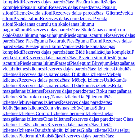
komplekti
Rezerves daļas paredzētas: Pisuāru kanalizācijas
komplekti
Pisuāru sifoni
Rezerves daļas paredzētas: Pisuāru
sifoni
Gliemežveida sifoni
Rezerves daļas paredzētas: Gliemežveida
sifoni
P veida sifoni
Rezerves daļas paredzētas: P veida
sifoni
Skalošanas cauruļu un skalošanas līkumu
pagarinājumi
Rezerves daļas paredzētas: Skalošanas cauruļu un
skalošanas līkumu pagarinājumi
Pieslēguma īscaurule
Rezerves daļas
paredzētas: Pieslēguma īscaurule
Pieslēguma līkumi
Rezerves daļas
paredzētas: Pieslēguma līkumi
Manšetes
Bidē kanalizācijas
komplekti
Rezerves daļas paredzētas: Bidē kanalizācijas komplekti
P
veida sifoni
Rezerves daļas paredzētas: P veida sifoni
Pieslēguma
īscaurule
Pieslēguma līkumi
Pārsegi
Pieslēgumi
Blīvējumi
Mazgāšanas
vieta
Izlietnes
Izlietnes
Rezerves daļas paredzētas: Izlietnes
Dubultās
izlietnes
Rezerves daļas paredzētas: Dubultās izlietnes
Mēbeļu
izlietnes
Rezerves daļas paredzētas: Mēbeļu izlietnes
Uzliekamās
izlietnes
Rezerves daļas paredzētas: Uzliekamās izlietnes
Roku
mazgāšanas izlietnes
Rezerves daļas paredzētas: Roku mazgāšanas
izlietnes
Stūra roku mazgāšanas izlietne
Daļēji iemontētās
izlietnes
Iebūvējamas izlietnes
Rezerves daļas paredzētas:
Iebūvējamas izlietnes
Zem virsmas iebūvējamas
Stūra
izlietnes
Izlietnes Comfort
Izlietnes bērniem
Izlietnes
Lielās
mazgāšanas izlietnes
Citas izlietnes
Rezerves daļas paredzētas: Citas
izlietnes
Lietās izlietnes
Rezerves daļas paredzētas: Lietās
izlietnes
Izlietnes
Daudzfunkciju izlietnes
Ģipša izlietne
Klašu telpu
izlietnes
Piederumi
Atbalstkājas
Rezerves daļas paredzētas: