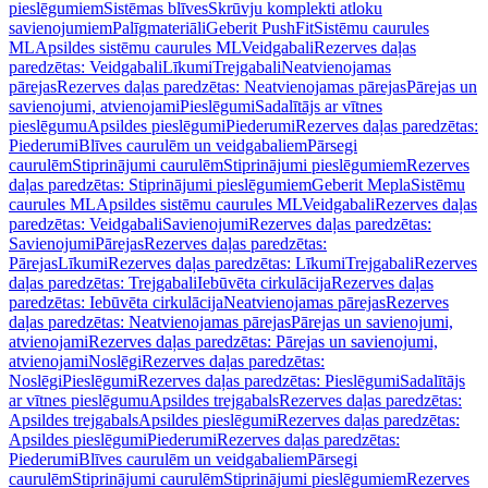
pieslēgumiem
Sistēmas blīves
Skrūvju komplekti atloku
savienojumiem
Palīgmateriāli
Geberit PushFit
Sistēmu caurules
ML
Apsildes sistēmu caurules ML
Veidgabali
Rezerves daļas
paredzētas: Veidgabali
Līkumi
Trejgabali
Neatvienojamas
pārejas
Rezerves daļas paredzētas: Neatvienojamas pārejas
Pārejas un
savienojumi, atvienojami
Pieslēgumi
Sadalītājs ar vītnes
pieslēgumu
Apsildes pieslēgumi
Piederumi
Rezerves daļas paredzētas:
Piederumi
Blīves caurulēm un veidgabaliem
Pārsegi
caurulēm
Stiprinājumi caurulēm
Stiprinājumi pieslēgumiem
Rezerves
daļas paredzētas: Stiprinājumi pieslēgumiem
Geberit Mepla
Sistēmu
caurules ML
Apsildes sistēmu caurules ML
Veidgabali
Rezerves daļas
paredzētas: Veidgabali
Savienojumi
Rezerves daļas paredzētas:
Savienojumi
Pārejas
Rezerves daļas paredzētas:
Pārejas
Līkumi
Rezerves daļas paredzētas: Līkumi
Trejgabali
Rezerves
daļas paredzētas: Trejgabali
Iebūvēta cirkulācija
Rezerves daļas
paredzētas: Iebūvēta cirkulācija
Neatvienojamas pārejas
Rezerves
daļas paredzētas: Neatvienojamas pārejas
Pārejas un savienojumi,
atvienojami
Rezerves daļas paredzētas: Pārejas un savienojumi,
atvienojami
Noslēgi
Rezerves daļas paredzētas:
Noslēgi
Pieslēgumi
Rezerves daļas paredzētas: Pieslēgumi
Sadalītājs
ar vītnes pieslēgumu
Apsildes trejgabals
Rezerves daļas paredzētas:
Apsildes trejgabals
Apsildes pieslēgumi
Rezerves daļas paredzētas:
Apsildes pieslēgumi
Piederumi
Rezerves daļas paredzētas:
Piederumi
Blīves caurulēm un veidgabaliem
Pārsegi
caurulēm
Stiprinājumi caurulēm
Stiprinājumi pieslēgumiem
Rezerves