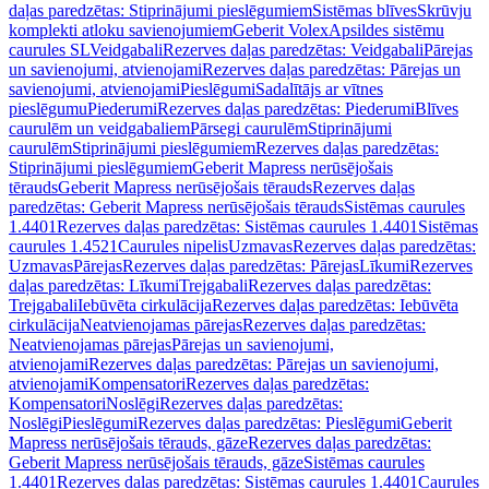
daļas paredzētas: Stiprinājumi pieslēgumiem
Sistēmas blīves
Skrūvju
komplekti atloku savienojumiem
Geberit Volex
Apsildes sistēmu
caurules SL
Veidgabali
Rezerves daļas paredzētas: Veidgabali
Pārejas
un savienojumi, atvienojami
Rezerves daļas paredzētas: Pārejas un
savienojumi, atvienojami
Pieslēgumi
Sadalītājs ar vītnes
pieslēgumu
Piederumi
Rezerves daļas paredzētas: Piederumi
Blīves
caurulēm un veidgabaliem
Pārsegi caurulēm
Stiprinājumi
caurulēm
Stiprinājumi pieslēgumiem
Rezerves daļas paredzētas:
Stiprinājumi pieslēgumiem
Geberit Mapress nerūsējošais
tērauds
Geberit Mapress nerūsējošais tērauds
Rezerves daļas
paredzētas: Geberit Mapress nerūsējošais tērauds
Sistēmas caurules
1.4401
Rezerves daļas paredzētas: Sistēmas caurules 1.4401
Sistēmas
caurules 1.4521
Caurules nipelis
Uzmavas
Rezerves daļas paredzētas:
Uzmavas
Pārejas
Rezerves daļas paredzētas: Pārejas
Līkumi
Rezerves
daļas paredzētas: Līkumi
Trejgabali
Rezerves daļas paredzētas:
Trejgabali
Iebūvēta cirkulācija
Rezerves daļas paredzētas: Iebūvēta
cirkulācija
Neatvienojamas pārejas
Rezerves daļas paredzētas:
Neatvienojamas pārejas
Pārejas un savienojumi,
atvienojami
Rezerves daļas paredzētas: Pārejas un savienojumi,
atvienojami
Kompensatori
Rezerves daļas paredzētas:
Kompensatori
Noslēgi
Rezerves daļas paredzētas:
Noslēgi
Pieslēgumi
Rezerves daļas paredzētas: Pieslēgumi
Geberit
Mapress nerūsējošais tērauds, gāze
Rezerves daļas paredzētas:
Geberit Mapress nerūsējošais tērauds, gāze
Sistēmas caurules
1.4401
Rezerves daļas paredzētas: Sistēmas caurules 1.4401
Caurules