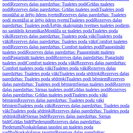
podi
Rezerves daļas paredzētas: Tualetes podi
Grīdas tualetes
podi
Rezerves daļas paredzētas: Grīdas tualetes podi
Tualetes podi
montāžai ar ārējo ūdens tvertni
Rezerves daļas paredzētas: Tualetes
podi montāžai ar ārējo ūdens tvertni
Tualetes podi
Rezerves daļas
paredzētas: Tualetes podi
Ārējās skalojamās tvertnes tualetes podiem,
no sanitārās keramikas
Montāža uz tualetes poda
Tualetes poda
vāki
Rezerves daļas paredzētas: Tualetes poda vāki
Tualetes poda
vāki
Rezerves daļas paredzētas: Tualetes poda vāki
Comfort tualetes
podi
Rezerves daļas paredzētas: Comfort tualetes podi
Paaugstināti
tualetes podi
Rezerves daļas paredzētas: Paaugstināti tualetes
podi
Pagarināti tualetes podi
Rezerves daļas paredzētas: Pagarināti
tualetes podi
Comfort tualetes poda vāki
Rezerves daļas paredzētas:
Comfort tualetes poda vāki
Tualetes poda vāki
Rezerves daļas
paredzētas: Tualetes poda vāki
Tualetes poda sēdriņķi
Rezerves daļas
paredzētas: Tualetes poda sēdriņķi
Tualetes podi bērniem
Rezerves
daļas paredzētas: Tualetes podi bērniem
Sienas tualetes podi
Rezerves
daļas paredzētas: Sienas tualetes podi
Grīdas tualetes podi
Rezerves
daļas paredzētas: Grīdas tualetes podi
Tualetes podu vāki
bērniem
Rezerves daļas paredzētas: Tualetes podu vāki
bērniem
Tualetes poda vāki
Rezerves daļas paredzētas: Tualetes poda
vāki
Tualetes poda sēdriņķi
Rezerves daļas paredzētas: Tualetes poda
sēdriņķi
Bidē
Sienas bidē
Rezerves daļas paredzētas: Sienas
bidē
Grīdas bidē
Piederumi
Rezerves daļas paredzētas:
Piederumi
Noskalošanas taustiņi un tualetes poda
vadība
Noskalošanas taustiņi
Rezerves daļas paredzētas: