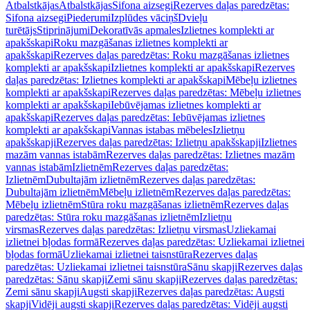
Atbalstkājas
Atbalstkājas
Sifona aizsegi
Rezerves daļas paredzētas:
Sifona aizsegi
Piederumi
Izplūdes vāciņš
Dvieļu
turētājs
Stiprinājumi
Dekoratīvās apmales
Izlietnes komplekti ar
apakšskapi
Roku mazgāšanas izlietnes komplekti ar
apakšskapi
Rezerves daļas paredzētas: Roku mazgāšanas izlietnes
komplekti ar apakšskapi
Izlietnes komplekti ar apakšskapi
Rezerves
daļas paredzētas: Izlietnes komplekti ar apakšskapi
Mēbeļu izlietnes
komplekti ar apakšskapi
Rezerves daļas paredzētas: Mēbeļu izlietnes
komplekti ar apakšskapi
Iebūvējamas izlietnes komplekti ar
apakšskapi
Rezerves daļas paredzētas: Iebūvējamas izlietnes
komplekti ar apakšskapi
Vannas istabas mēbeles
Izlietņu
apakšskapji
Rezerves daļas paredzētas: Izlietņu apakšskapji
Izlietnes
mazām vannas istabām
Rezerves daļas paredzētas: Izlietnes mazām
vannas istabām
Izlietnēm
Rezerves daļas paredzētas:
Izlietnēm
Dubultajām izlietnēm
Rezerves daļas paredzētas:
Dubultajām izlietnēm
Mēbeļu izlietnēm
Rezerves daļas paredzētas:
Mēbeļu izlietnēm
Stūra roku mazgāšanas izlietnēm
Rezerves daļas
paredzētas: Stūra roku mazgāšanas izlietnēm
Izlietņu
virsmas
Rezerves daļas paredzētas: Izlietņu virsmas
Uzliekamai
izlietnei bļodas formā
Rezerves daļas paredzētas: Uzliekamai izlietnei
bļodas formā
Uzliekamai izlietnei taisnstūra
Rezerves daļas
paredzētas: Uzliekamai izlietnei taisnstūra
Sānu skapji
Rezerves daļas
paredzētas: Sānu skapji
Zemi sānu skapji
Rezerves daļas paredzētas:
Zemi sānu skapji
Augsti skapji
Rezerves daļas paredzētas: Augsti
skapji
Vidēji augsti skapji
Rezerves daļas paredzētas: Vidēji augsti