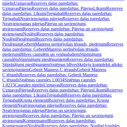
nipelis
Uzmavas
Rezerves daļas paredzētas:
Uzmavas
Pārejas
Rezerves daļas paredzētas: Pārejas
Līkumi
Rezerves
daļas paredzētas: Līkumi
Trejgabali
Rezerves daļas paredzētas:
Trejgabali
Neatvienojamas pārejas
Rezerves daļas paredzētas:
Neatvienojamas pārejas
Pārejas un savienojumi,
atvienojami
Rezerves daļas paredzētas: Pārejas un savienojumi,
atvienojami
Noslēgi
Rezerves daļas paredzētas:
Noslēgi
Pieslēgumi
Rezerves daļas paredzētas:
Pieslēgumi
GeberitMapress nerūsējošais tērauds, piederumi
Rezerves
daļas paredzētas: GeberitMapress nerūsējošais tērauds,
piederumi
Blīves caurulēm un veidgabaliem
Stiprinājumi
caurulēm
Stiprinājumi pieslēgumiem
Rezerves daļas paredzētas:
Stiprinājumi pieslēgumiem
Sistēmas blīves
Skrūvju komplekti atloku
savienojumiem
Geberit Mapress C tērauds
Geberit Mapress
C tērauds
Rezerves daļas paredzētas: Geberit Mapress
C tērauds
Sistēmas caurules 1.0034
Sistēmas caurules
1.0215
Caurules nipelis
Uzmavas
Rezerves daļas paredzētas:
Uzmavas
Pārejas
Rezerves daļas paredzētas: Pārejas
Līkumi
Rezerves
daļas paredzētas: Līkumi
Trejgabali
Rezerves daļas paredzētas:
Trejgabali
Krusta elementi
Rezerves daļas paredzētas: Krusta
elementi
Neatvienojamas pārejas
Rezerves daļas paredzētas:
Neatvienojamas pārejas
Pārejas un savienojumi,
atvienojami
Rezerves daļas paredzētas: Pārejas un savienojumi,
atvienojami
Kompensatori
Rezerves daļas paredzētas:
Kompensatori
Noslēgi
Rezerves daļas paredzētas: Noslēgi
Apsildes