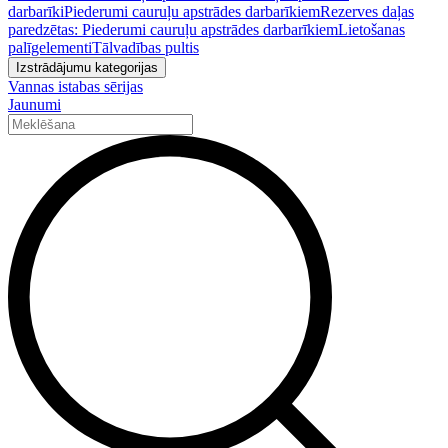
darbarīki
Piederumi cauruļu apstrādes darbarīkiem
Rezerves daļas
paredzētas: Piederumi cauruļu apstrādes darbarīkiem
Lietošanas
palīgelementi
Tālvadības pultis
Izstrādājumu kategorijas
Vannas istabas sērijas
Jaunumi