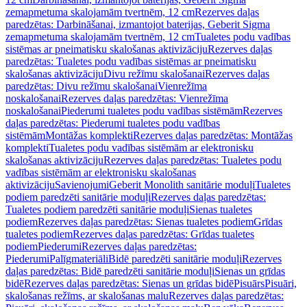
zemapmetuma skalojamām tvertnēm, 12 cm
Rezerves daļas
paredzētas: Darbināšanai, izmantojot baterijas, Geberit Sigma
zemapmetuma skalojamām tvertnēm, 12 cm
Tualetes podu vadības
sistēmas ar pneimatisku skalošanas aktivizāciju
Rezerves daļas
paredzētas: Tualetes podu vadības sistēmas ar pneimatisku
skalošanas aktivizāciju
Divu režīmu skalošanai
Rezerves daļas
paredzētas: Divu režīmu skalošanai
Vienrežīma
noskalošanai
Rezerves daļas paredzētas: Vienrežīma
noskalošanai
Piederumi tualetes podu vadības sistēmām
Rezerves
daļas paredzētas: Piederumi tualetes podu vadības
sistēmām
Montāžas komplekti
Rezerves daļas paredzētas: Montāžas
komplekti
Tualetes podu vadības sistēmām ar elektronisku
skalošanas aktivizāciju
Rezerves daļas paredzētas: Tualetes podu
vadības sistēmām ar elektronisku skalošanas
aktivizāciju
Savienojumi
Geberit Monolith sanitārie moduļi
Tualetes
podiem paredzēti sanitārie moduļi
Rezerves daļas paredzētas:
Tualetes podiem paredzēti sanitārie moduļi
Sienas tualetes
podiem
Rezerves daļas paredzētas: Sienas tualetes podiem
Grīdas
tualetes podiem
Rezerves daļas paredzētas: Grīdas tualetes
podiem
Piederumi
Rezerves daļas paredzētas:
Piederumi
Palīgmateriāli
Bidē paredzēti sanitārie moduļi
Rezerves
daļas paredzētas: Bidē paredzēti sanitārie moduļi
Sienas un grīdas
bidē
Rezerves daļas paredzētas: Sienas un grīdas bidē
Pisuārs
Pisuāri,
skalošanas režīms, ar skalošanas malu
Rezerves daļas paredzētas: