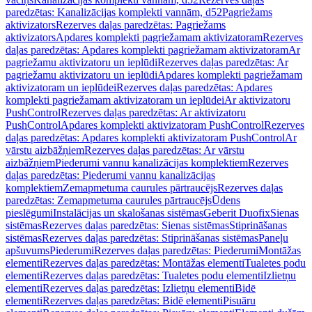
paredzētas: Kanalizācijas komplekti vannām, d52
Pagriežams
aktivizators
Rezerves daļas paredzētas: Pagriežams
aktivizators
Apdares komplekti pagriežamam aktivizatoram
Rezerves
daļas paredzētas: Apdares komplekti pagriežamam aktivizatoram
Ar
pagriežamu aktivizatoru un ieplūdi
Rezerves daļas paredzētas: Ar
pagriežamu aktivizatoru un ieplūdi
Apdares komplekti pagriežamam
aktivizatoram un ieplūdei
Rezerves daļas paredzētas: Apdares
komplekti pagriežamam aktivizatoram un ieplūdei
Ar aktivizatoru
PushControl
Rezerves daļas paredzētas: Ar aktivizatoru
PushControl
Apdares komplekti aktivizatoram PushControl
Rezerves
daļas paredzētas: Apdares komplekti aktivizatoram PushControl
Ar
vārstu aizbāžņiem
Rezerves daļas paredzētas: Ar vārstu
aizbāžņiem
Piederumi vannu kanalizācijas komplektiem
Rezerves
daļas paredzētas: Piederumi vannu kanalizācijas
komplektiem
Zemapmetuma caurules pārtraucējs
Rezerves daļas
paredzētas: Zemapmetuma caurules pārtraucējs
Ūdens
pieslēgumi
Instalācijas un skalošanas sistēmas
Geberit Duofix
Sienas
sistēmas
Rezerves daļas paredzētas: Sienas sistēmas
Stiprināšanas
sistēmas
Rezerves daļas paredzētas: Stiprināšanas sistēmas
Paneļu
apšuvums
Piederumi
Rezerves daļas paredzētas: Piederumi
Montāžas
elementi
Rezerves daļas paredzētas: Montāžas elementi
Tualetes podu
elementi
Rezerves daļas paredzētas: Tualetes podu elementi
Izlietņu
elementi
Rezerves daļas paredzētas: Izlietņu elementi
Bidē
elementi
Rezerves daļas paredzētas: Bidē elementi
Pisuāru