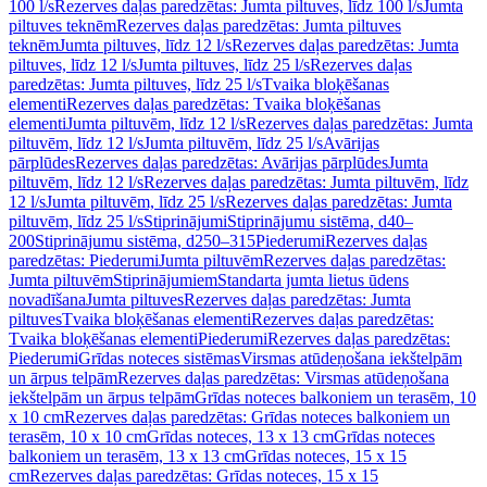
100 l/s
Rezerves daļas paredzētas: Jumta piltuves, līdz 100 l/s
Jumta
piltuves teknēm
Rezerves daļas paredzētas: Jumta piltuves
teknēm
Jumta piltuves, līdz 12 l/s
Rezerves daļas paredzētas: Jumta
piltuves, līdz 12 l/s
Jumta piltuves, līdz 25 l/s
Rezerves daļas
paredzētas: Jumta piltuves, līdz 25 l/s
Tvaika bloķēšanas
elementi
Rezerves daļas paredzētas: Tvaika bloķēšanas
elementi
Jumta piltuvēm, līdz 12 l/s
Rezerves daļas paredzētas: Jumta
piltuvēm, līdz 12 l/s
Jumta piltuvēm, līdz 25 l/s
Avārijas
pārplūdes
Rezerves daļas paredzētas: Avārijas pārplūdes
Jumta
piltuvēm, līdz 12 l/s
Rezerves daļas paredzētas: Jumta piltuvēm, līdz
12 l/s
Jumta piltuvēm, līdz 25 l/s
Rezerves daļas paredzētas: Jumta
piltuvēm, līdz 25 l/s
Stiprinājumi
Stiprinājumu sistēma, d40–
200
Stiprinājumu sistēma, d250–315
Piederumi
Rezerves daļas
paredzētas: Piederumi
Jumta piltuvēm
Rezerves daļas paredzētas:
Jumta piltuvēm
Stiprinājumiem
Standarta jumta lietus ūdens
novadīšana
Jumta piltuves
Rezerves daļas paredzētas: Jumta
piltuves
Tvaika bloķēšanas elementi
Rezerves daļas paredzētas:
Tvaika bloķēšanas elementi
Piederumi
Rezerves daļas paredzētas:
Piederumi
Grīdas noteces sistēmas
Virsmas atūdeņošana iekštelpām
un ārpus telpām
Rezerves daļas paredzētas: Virsmas atūdeņošana
iekštelpām un ārpus telpām
Grīdas noteces balkoniem un terasēm, 10
x 10 cm
Rezerves daļas paredzētas: Grīdas noteces balkoniem un
terasēm, 10 x 10 cm
Grīdas noteces, 13 x 13 cm
Grīdas noteces
balkoniem un terasēm, 13 x 13 cm
Grīdas noteces, 15 x 15
cm
Rezerves daļas paredzētas: Grīdas noteces, 15 x 15