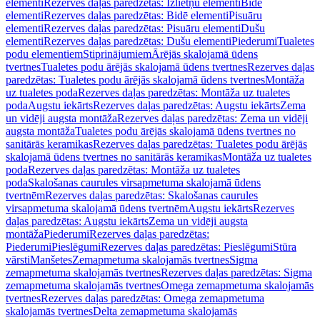
elementi
Rezerves daļas paredzētas: Izlietņu elementi
Bidē
elementi
Rezerves daļas paredzētas: Bidē elementi
Pisuāru
elementi
Rezerves daļas paredzētas: Pisuāru elementi
Dušu
elementi
Rezerves daļas paredzētas: Dušu elementi
Piederumi
Tualetes
podu elementiem
Stiprinājumiem
Ārējās skalojamā ūdens
tvertnes
Tualetes podu ārējās skalojamā ūdens tvertnes
Rezerves daļas
paredzētas: Tualetes podu ārējās skalojamā ūdens tvertnes
Montāža
uz tualetes poda
Rezerves daļas paredzētas: Montāža uz tualetes
poda
Augstu iekārts
Rezerves daļas paredzētas: Augstu iekārts
Zema
un vidēji augsta montāža
Rezerves daļas paredzētas: Zema un vidēji
augsta montāža
Tualetes podu ārējās skalojamā ūdens tvertnes no
sanitārās keramikas
Rezerves daļas paredzētas: Tualetes podu ārējās
skalojamā ūdens tvertnes no sanitārās keramikas
Montāža uz tualetes
poda
Rezerves daļas paredzētas: Montāža uz tualetes
poda
Skalošanas caurules virsapmetuma skalojamā ūdens
tvertnēm
Rezerves daļas paredzētas: Skalošanas caurules
virsapmetuma skalojamā ūdens tvertnēm
Augstu iekārts
Rezerves
daļas paredzētas: Augstu iekārts
Zema un vidēji augsta
montāža
Piederumi
Rezerves daļas paredzētas:
Piederumi
Pieslēgumi
Rezerves daļas paredzētas: Pieslēgumi
Stūra
vārsti
Manšetes
Zemapmetuma skalojamās tvertnes
Sigma
zemapmetuma skalojamās tvertnes
Rezerves daļas paredzētas: Sigma
zemapmetuma skalojamās tvertnes
Omega zemapmetuma skalojamās
tvertnes
Rezerves daļas paredzētas: Omega zemapmetuma
skalojamās tvertnes
Delta zemapmetuma skalojamās