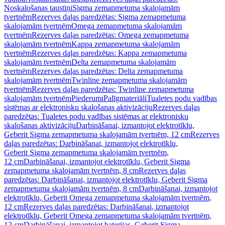
Noskalošanas taustiņi
Sigma zemapmetuma skalojamām
tvertnēm
Rezerves daļas paredzētas: Sigma zemapmetuma
skalojamām tvertnēm
Omega zemapmetuma skalojamām
tvertnēm
Rezerves daļas paredzētas: Omega zemapmetuma
skalojamām tvertnēm
Kappa zemapmetuma skalojamām
tvertnēm
Rezerves daļas paredzētas: Kappa zemapmetuma
skalojamām tvertnēm
Delta zemapmetuma skalojamām
tvertnēm
Rezerves daļas paredzētas: Delta zemapmetuma
skalojamām tvertnēm
Twinline zemapmetuma skalojamām
tvertnēm
Rezerves daļas paredzētas: Twinline zemapmetuma
skalojamām tvertnēm
Piederumi
Palīgmateriāli
Tualetes podu vadības
sistēmas ar elektronisku skalošanas aktivizāciju
Rezerves daļas
paredzētas: Tualetes podu vadības sistēmas ar elektronisku
skalošanas aktivizāciju
Darbināšanai, izmantojot elektrotīklu,
Geberit Sigma zemapmetuma skalojamām tvertnēm, 12 cm
Rezerves
daļas paredzētas: Darbināšanai, izmantojot elektrotīklu,
Geberit Sigma zemapmetuma skalojamām tvertnēm,
12 cm
Darbināšanai, izmantojot elektrotīklu, Geberit Sigma
zemapmetuma skalojamām tvertnēm, 8 cm
Rezerves daļas
paredzētas: Darbināšanai, izmantojot elektrotīklu, Geberit Sigma
zemapmetuma skalojamām tvertnēm, 8 cm
Darbināšanai, izmantojot
elektrotīklu, Geberit Omega zemapmetuma skalojamām tvertnēm,
12 cm
Rezerves daļas paredzētas: Darbināšanai, izmantojot
elektrotīklu, Geberit Omega zemapmetuma skalojamām tvertnēm,
12 cm
Darbināšanai, izmantojot baterijas, Geberit Sigma