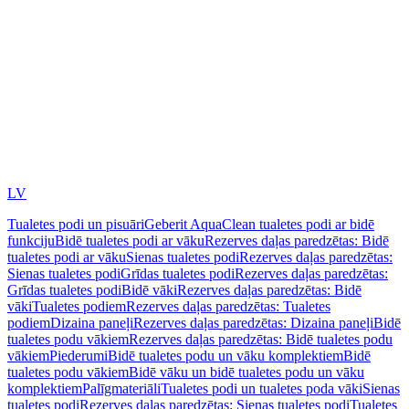
LV
Tualetes podi un pisuāri
Geberit AquaClean tualetes podi ar bidē
funkciju
Bidē tualetes podi ar vāku
Rezerves daļas paredzētas: Bidē
tualetes podi ar vāku
Sienas tualetes podi
Rezerves daļas paredzētas:
Sienas tualetes podi
Grīdas tualetes podi
Rezerves daļas paredzētas:
Grīdas tualetes podi
Bidē vāki
Rezerves daļas paredzētas: Bidē
vāki
Tualetes podiem
Rezerves daļas paredzētas: Tualetes
podiem
Dizaina paneļi
Rezerves daļas paredzētas: Dizaina paneļi
Bidē
tualetes podu vākiem
Rezerves daļas paredzētas: Bidē tualetes podu
vākiem
Piederumi
Bidē tualetes podu un vāku komplektiem
Bidē
tualetes podu vākiem
Bidē vāku un bidē tualetes podu un vāku
komplektiem
Palīgmateriāli
Tualetes podi un tualetes poda vāki
Sienas
tualetes podi
Rezerves daļas paredzētas: Sienas tualetes podi
Tualetes