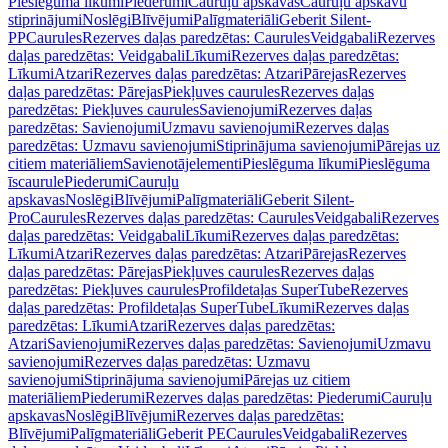
Pieslēguma līkumi
Piederumi
Cauruļu apskavas
Cauruļu apskavu
stiprinājumi
Noslēgi
Blīvējumi
Palīgmateriāli
Geberit Silent-
PP
Caurules
Rezerves daļas paredzētas: Caurules
Veidgabali
Rezerves
daļas paredzētas: Veidgabali
Līkumi
Rezerves daļas paredzētas:
Līkumi
Atzari
Rezerves daļas paredzētas: Atzari
Pārejas
Rezerves
daļas paredzētas: Pārejas
Piekļuves caurules
Rezerves daļas
paredzētas: Piekļuves caurules
Savienojumi
Rezerves daļas
paredzētas: Savienojumi
Uzmavu savienojumi
Rezerves daļas
paredzētas: Uzmavu savienojumi
Stiprinājuma savienojumi
Pārejas uz
citiem materiāliem
Savienotājelementi
Pieslēguma līkumi
Pieslēguma
īscaurule
Piederumi
Cauruļu
apskavas
Noslēgi
Blīvējumi
Palīgmateriāli
Geberit Silent-
Pro
Caurules
Rezerves daļas paredzētas: Caurules
Veidgabali
Rezerves
daļas paredzētas: Veidgabali
Līkumi
Rezerves daļas paredzētas:
Līkumi
Atzari
Rezerves daļas paredzētas: Atzari
Pārejas
Rezerves
daļas paredzētas: Pārejas
Piekļuves caurules
Rezerves daļas
paredzētas: Piekļuves caurules
Profildetaļas SuperTube
Rezerves
daļas paredzētas: Profildetaļas SuperTube
Līkumi
Rezerves daļas
paredzētas: Līkumi
Atzari
Rezerves daļas paredzētas:
Atzari
Savienojumi
Rezerves daļas paredzētas: Savienojumi
Uzmavu
savienojumi
Rezerves daļas paredzētas: Uzmavu
savienojumi
Stiprinājuma savienojumi
Pārejas uz citiem
materiāliem
Piederumi
Rezerves daļas paredzētas: Piederumi
Cauruļu
apskavas
Noslēgi
Blīvējumi
Rezerves daļas paredzētas:
Blīvējumi
Palīgmateriāli
Geberit PE
Caurules
Veidgabali
Rezerves