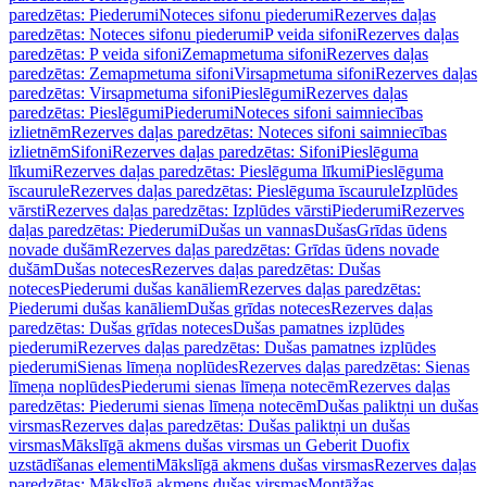
paredzētas: Piederumi
Noteces sifonu piederumi
Rezerves daļas
paredzētas: Noteces sifonu piederumi
P veida sifoni
Rezerves daļas
paredzētas: P veida sifoni
Zemapmetuma sifoni
Rezerves daļas
paredzētas: Zemapmetuma sifoni
Virsapmetuma sifoni
Rezerves daļas
paredzētas: Virsapmetuma sifoni
Pieslēgumi
Rezerves daļas
paredzētas: Pieslēgumi
Piederumi
Noteces sifoni saimniecības
izlietnēm
Rezerves daļas paredzētas: Noteces sifoni saimniecības
izlietnēm
Sifoni
Rezerves daļas paredzētas: Sifoni
Pieslēguma
līkumi
Rezerves daļas paredzētas: Pieslēguma līkumi
Pieslēguma
īscaurule
Rezerves daļas paredzētas: Pieslēguma īscaurule
Izplūdes
vārsti
Rezerves daļas paredzētas: Izplūdes vārsti
Piederumi
Rezerves
daļas paredzētas: Piederumi
Dušas un vannas
Dušas
Grīdas ūdens
novade dušām
Rezerves daļas paredzētas: Grīdas ūdens novade
dušām
Dušas noteces
Rezerves daļas paredzētas: Dušas
noteces
Piederumi dušas kanāliem
Rezerves daļas paredzētas:
Piederumi dušas kanāliem
Dušas grīdas noteces
Rezerves daļas
paredzētas: Dušas grīdas noteces
Dušas pamatnes izplūdes
piederumi
Rezerves daļas paredzētas: Dušas pamatnes izplūdes
piederumi
Sienas līmeņa noplūdes
Rezerves daļas paredzētas: Sienas
līmeņa noplūdes
Piederumi sienas līmeņa notecēm
Rezerves daļas
paredzētas: Piederumi sienas līmeņa notecēm
Dušas paliktņi un dušas
virsmas
Rezerves daļas paredzētas: Dušas paliktņi un dušas
virsmas
Mākslīgā akmens dušas virsmas un Geberit Duofix
uzstādīšanas elementi
Mākslīgā akmens dušas virsmas
Rezerves daļas
paredzētas: Mākslīgā akmens dušas virsmas
Montāžas