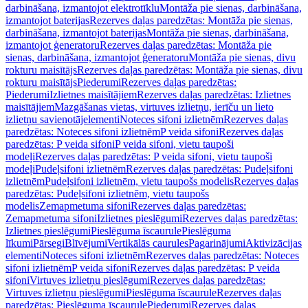
darbināšana, izmantojot elektrotīklu
Montāža pie sienas, darbināšana,
izmantojot baterijas
Rezerves daļas paredzētas: Montāža pie sienas,
darbināšana, izmantojot baterijas
Montāža pie sienas, darbināšana,
izmantojot ģeneratoru
Rezerves daļas paredzētas: Montāža pie
sienas, darbināšana, izmantojot ģeneratoru
Montāža pie sienas, divu
rokturu maisītājs
Rezerves daļas paredzētas: Montāža pie sienas, divu
rokturu maisītājs
Piederumi
Rezerves daļas paredzētas:
Piederumi
Izlietnes maisītājiem
Rezerves daļas paredzētas: Izlietnes
maisītājiem
Mazgāšanas vietas, virtuves izlietņu, ierīču un lieto
izlietņu savienotājelementi
Noteces sifoni izlietnēm
Rezerves daļas
paredzētas: Noteces sifoni izlietnēm
P veida sifoni
Rezerves daļas
paredzētas: P veida sifoni
P veida sifoni, vietu taupoši
modeļi
Rezerves daļas paredzētas: P veida sifoni, vietu taupoši
modeļi
Pudeļsifoni izlietnēm
Rezerves daļas paredzētas: Pudeļsifoni
izlietnēm
Pudeļsifoni izlietnēm, vietu taupošs modelis
Rezerves daļas
paredzētas: Pudeļsifoni izlietnēm, vietu taupošs
modelis
Zemapmetuma sifoni
Rezerves daļas paredzētas:
Zemapmetuma sifoni
Izlietnes pieslēgumi
Rezerves daļas paredzētas:
Izlietnes pieslēgumi
Pieslēguma īscaurule
Pieslēguma
līkumi
Pārsegi
Blīvējumi
Vertikālās caurules
Pagarinājumi
Aktivizācijas
elementi
Noteces sifoni izlietnēm
Rezerves daļas paredzētas: Noteces
sifoni izlietnēm
P veida sifoni
Rezerves daļas paredzētas: P veida
sifoni
Virtuves izlietņu pieslēgumi
Rezerves daļas paredzētas:
Virtuves izlietņu pieslēgumi
Pieslēguma īscaurule
Rezerves daļas
paredzētas: Pieslēguma īscaurule
Piederumi
Rezerves daļas