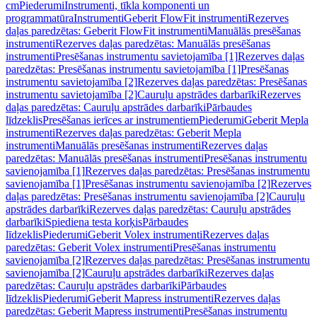
cm
Piederumi
Instrumenti, tīkla komponenti un
programmatūra
Instrumenti
Geberit FlowFit instrumenti
Rezerves
daļas paredzētas: Geberit FlowFit instrumenti
Manuālās presēšanas
instrumenti
Rezerves daļas paredzētas: Manuālās presēšanas
instrumenti
Presēšanas instrumentu savietojamība [1]
Rezerves daļas
paredzētas: Presēšanas instrumentu savietojamība [1]
Presēšanas
instrumentu savietojamība [2]
Rezerves daļas paredzētas: Presēšanas
instrumentu savietojamība [2]
Cauruļu apstrādes darbarīki
Rezerves
daļas paredzētas: Cauruļu apstrādes darbarīki
Pārbaudes
līdzeklis
Presēšanas ierīces ar instrumentiem
Piederumi
Geberit Mepla
instrumenti
Rezerves daļas paredzētas: Geberit Mepla
instrumenti
Manuālās presēšanas instrumenti
Rezerves daļas
paredzētas: Manuālās presēšanas instrumenti
Presēšanas instrumentu
savienojamība [1]
Rezerves daļas paredzētas: Presēšanas instrumentu
savienojamība [1]
Presēšanas instrumentu savienojamība [2]
Rezerves
daļas paredzētas: Presēšanas instrumentu savienojamība [2]
Cauruļu
apstrādes darbarīki
Rezerves daļas paredzētas: Cauruļu apstrādes
darbarīki
Spiediena testa korķis
Pārbaudes
līdzeklis
Piederumi
Geberit Volex instrumenti
Rezerves daļas
paredzētas: Geberit Volex instrumenti
Presēšanas instrumentu
savienojamība [2]
Rezerves daļas paredzētas: Presēšanas instrumentu
savienojamība [2]
Cauruļu apstrādes darbarīki
Rezerves daļas
paredzētas: Cauruļu apstrādes darbarīki
Pārbaudes
līdzeklis
Piederumi
Geberit Mapress instrumenti
Rezerves daļas
paredzētas: Geberit Mapress instrumenti
Presēšanas instrumentu