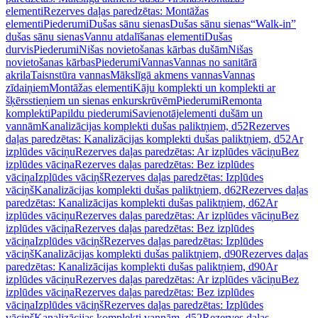
elementi
Rezerves daļas paredzētas: Montāžas
elementi
Piederumi
Dušas sānu sienas
Dušas sānu sienas
“Walk-in”
dušas sānu sienas
Vannu atdalīšanas elementi
Dušas
durvis
Piederumi
Nišas novietošanas kārbas dušām
Nišas
novietošanas kārbas
Piederumi
Vannas
Vannas no sanitārā
akrila
Taisnstūra vannas
Mākslīgā akmens vannas
Vannas
zīdaiņiem
Montāžas elementi
Kāju komplekti un komplekti ar
šķērsstieņiem un sienas enkurskrūvēm
Piederumi
Remonta
komplekti
Papildu piederumi
Savienotājelementi dušām un
vannām
Kanalizācijas komplekti dušas paliktņiem, d52
Rezerves
daļas paredzētas: Kanalizācijas komplekti dušas paliktņiem, d52
Ar
izplūdes vāciņu
Rezerves daļas paredzētas: Ar izplūdes vāciņu
Bez
izplūdes vāciņa
Rezerves daļas paredzētas: Bez izplūdes
vāciņa
Izplūdes vāciņš
Rezerves daļas paredzētas: Izplūdes
vāciņš
Kanalizācijas komplekti dušas paliktņiem, d62
Rezerves daļas
paredzētas: Kanalizācijas komplekti dušas paliktņiem, d62
Ar
izplūdes vāciņu
Rezerves daļas paredzētas: Ar izplūdes vāciņu
Bez
izplūdes vāciņa
Rezerves daļas paredzētas: Bez izplūdes
vāciņa
Izplūdes vāciņš
Rezerves daļas paredzētas: Izplūdes
vāciņš
Kanalizācijas komplekti dušas paliktņiem, d90
Rezerves daļas
paredzētas: Kanalizācijas komplekti dušas paliktņiem, d90
Ar
izplūdes vāciņu
Rezerves daļas paredzētas: Ar izplūdes vāciņu
Bez
izplūdes vāciņa
Rezerves daļas paredzētas: Bez izplūdes
vāciņa
Izplūdes vāciņš
Rezerves daļas paredzētas: Izplūdes
vāciņš
Kanalizācijas komplekti vannām, d52
Rezerves daļas