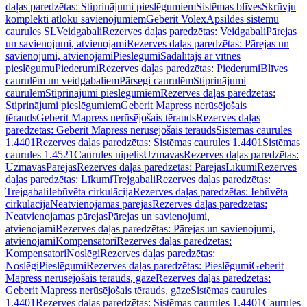
daļas paredzētas: Stiprinājumi pieslēgumiem
Sistēmas blīves
Skrūvju
komplekti atloku savienojumiem
Geberit Volex
Apsildes sistēmu
caurules SL
Veidgabali
Rezerves daļas paredzētas: Veidgabali
Pārejas
un savienojumi, atvienojami
Rezerves daļas paredzētas: Pārejas un
savienojumi, atvienojami
Pieslēgumi
Sadalītājs ar vītnes
pieslēgumu
Piederumi
Rezerves daļas paredzētas: Piederumi
Blīves
caurulēm un veidgabaliem
Pārsegi caurulēm
Stiprinājumi
caurulēm
Stiprinājumi pieslēgumiem
Rezerves daļas paredzētas:
Stiprinājumi pieslēgumiem
Geberit Mapress nerūsējošais
tērauds
Geberit Mapress nerūsējošais tērauds
Rezerves daļas
paredzētas: Geberit Mapress nerūsējošais tērauds
Sistēmas caurules
1.4401
Rezerves daļas paredzētas: Sistēmas caurules 1.4401
Sistēmas
caurules 1.4521
Caurules nipelis
Uzmavas
Rezerves daļas paredzētas:
Uzmavas
Pārejas
Rezerves daļas paredzētas: Pārejas
Līkumi
Rezerves
daļas paredzētas: Līkumi
Trejgabali
Rezerves daļas paredzētas:
Trejgabali
Iebūvēta cirkulācija
Rezerves daļas paredzētas: Iebūvēta
cirkulācija
Neatvienojamas pārejas
Rezerves daļas paredzētas:
Neatvienojamas pārejas
Pārejas un savienojumi,
atvienojami
Rezerves daļas paredzētas: Pārejas un savienojumi,
atvienojami
Kompensatori
Rezerves daļas paredzētas:
Kompensatori
Noslēgi
Rezerves daļas paredzētas:
Noslēgi
Pieslēgumi
Rezerves daļas paredzētas: Pieslēgumi
Geberit
Mapress nerūsējošais tērauds, gāze
Rezerves daļas paredzētas:
Geberit Mapress nerūsējošais tērauds, gāze
Sistēmas caurules
1.4401
Rezerves daļas paredzētas: Sistēmas caurules 1.4401
Caurules