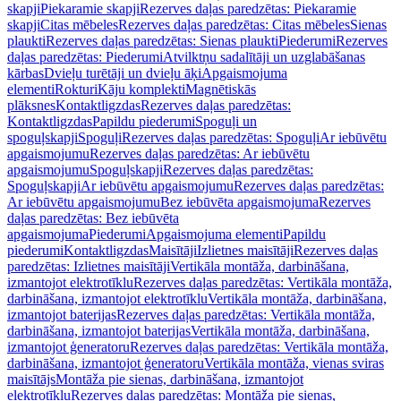
skapji
Piekaramie skapji
Rezerves daļas paredzētas: Piekaramie
skapji
Citas mēbeles
Rezerves daļas paredzētas: Citas mēbeles
Sienas
plaukti
Rezerves daļas paredzētas: Sienas plaukti
Piederumi
Rezerves
daļas paredzētas: Piederumi
Atvilktņu sadalītāji un uzglabāšanas
kārbas
Dvieļu turētāji un dvieļu āķi
Apgaismojuma
elementi
Rokturi
Kāju komplekti
Magnētiskās
plāksnes
Kontaktligzdas
Rezerves daļas paredzētas:
Kontaktligzdas
Papildu piederumi
Spoguļi un
spoguļskapji
Spoguļi
Rezerves daļas paredzētas: Spoguļi
Ar iebūvētu
apgaismojumu
Rezerves daļas paredzētas: Ar iebūvētu
apgaismojumu
Spoguļskapji
Rezerves daļas paredzētas:
Spoguļskapji
Ar iebūvētu apgaismojumu
Rezerves daļas paredzētas:
Ar iebūvētu apgaismojumu
Bez iebūvēta apgaismojuma
Rezerves
daļas paredzētas: Bez iebūvēta
apgaismojuma
Piederumi
Apgaismojuma elementi
Papildu
piederumi
Kontaktligzdas
Maisītāji
Izlietnes maisītāji
Rezerves daļas
paredzētas: Izlietnes maisītāji
Vertikāla montāža, darbināšana,
izmantojot elektrotīklu
Rezerves daļas paredzētas: Vertikāla montāža,
darbināšana, izmantojot elektrotīklu
Vertikāla montāža, darbināšana,
izmantojot baterijas
Rezerves daļas paredzētas: Vertikāla montāža,
darbināšana, izmantojot baterijas
Vertikāla montāža, darbināšana,
izmantojot ģeneratoru
Rezerves daļas paredzētas: Vertikāla montāža,
darbināšana, izmantojot ģeneratoru
Vertikāla montāža, vienas sviras
maisītājs
Montāža pie sienas, darbināšana, izmantojot
elektrotīklu
Rezerves daļas paredzētas: Montāža pie sienas,