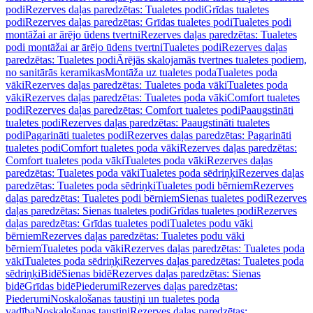
podi
Rezerves daļas paredzētas: Tualetes podi
Grīdas tualetes
podi
Rezerves daļas paredzētas: Grīdas tualetes podi
Tualetes podi
montāžai ar ārējo ūdens tvertni
Rezerves daļas paredzētas: Tualetes
podi montāžai ar ārējo ūdens tvertni
Tualetes podi
Rezerves daļas
paredzētas: Tualetes podi
Ārējās skalojamās tvertnes tualetes podiem,
no sanitārās keramikas
Montāža uz tualetes poda
Tualetes poda
vāki
Rezerves daļas paredzētas: Tualetes poda vāki
Tualetes poda
vāki
Rezerves daļas paredzētas: Tualetes poda vāki
Comfort tualetes
podi
Rezerves daļas paredzētas: Comfort tualetes podi
Paaugstināti
tualetes podi
Rezerves daļas paredzētas: Paaugstināti tualetes
podi
Pagarināti tualetes podi
Rezerves daļas paredzētas: Pagarināti
tualetes podi
Comfort tualetes poda vāki
Rezerves daļas paredzētas:
Comfort tualetes poda vāki
Tualetes poda vāki
Rezerves daļas
paredzētas: Tualetes poda vāki
Tualetes poda sēdriņķi
Rezerves daļas
paredzētas: Tualetes poda sēdriņķi
Tualetes podi bērniem
Rezerves
daļas paredzētas: Tualetes podi bērniem
Sienas tualetes podi
Rezerves
daļas paredzētas: Sienas tualetes podi
Grīdas tualetes podi
Rezerves
daļas paredzētas: Grīdas tualetes podi
Tualetes podu vāki
bērniem
Rezerves daļas paredzētas: Tualetes podu vāki
bērniem
Tualetes poda vāki
Rezerves daļas paredzētas: Tualetes poda
vāki
Tualetes poda sēdriņķi
Rezerves daļas paredzētas: Tualetes poda
sēdriņķi
Bidē
Sienas bidē
Rezerves daļas paredzētas: Sienas
bidē
Grīdas bidē
Piederumi
Rezerves daļas paredzētas:
Piederumi
Noskalošanas taustiņi un tualetes poda
vadība
Noskalošanas taustiņi
Rezerves daļas paredzētas: