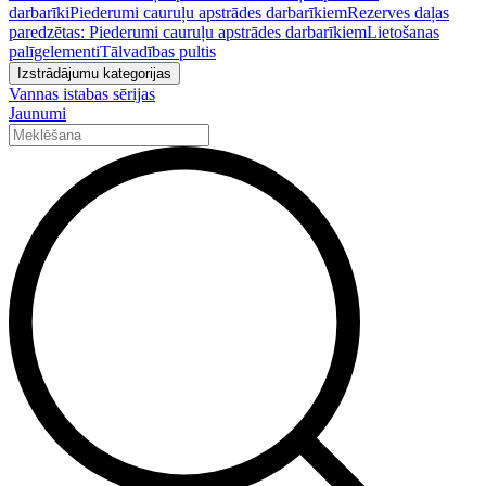
darbarīki
Piederumi cauruļu apstrādes darbarīkiem
Rezerves daļas
paredzētas: Piederumi cauruļu apstrādes darbarīkiem
Lietošanas
palīgelementi
Tālvadības pultis
Izstrādājumu kategorijas
Vannas istabas sērijas
Jaunumi