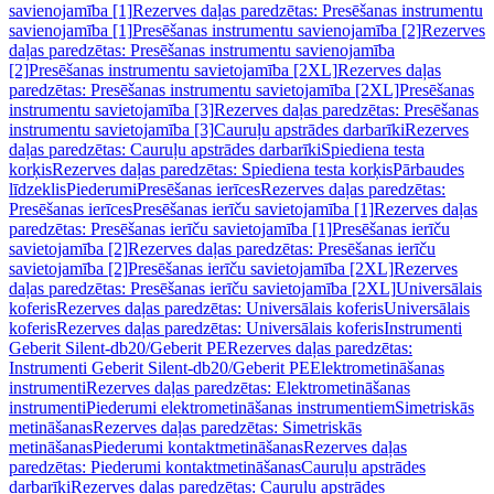
savienojamība [1]
Rezerves daļas paredzētas: Presēšanas instrumentu
savienojamība [1]
Presēšanas instrumentu savienojamība [2]
Rezerves
daļas paredzētas: Presēšanas instrumentu savienojamība
[2]
Presēšanas instrumentu savietojamība [2XL]
Rezerves daļas
paredzētas: Presēšanas instrumentu savietojamība [2XL]
Presēšanas
instrumentu savietojamība [3]
Rezerves daļas paredzētas: Presēšanas
instrumentu savietojamība [3]
Cauruļu apstrādes darbarīki
Rezerves
daļas paredzētas: Cauruļu apstrādes darbarīki
Spiediena testa
korķis
Rezerves daļas paredzētas: Spiediena testa korķis
Pārbaudes
līdzeklis
Piederumi
Presēšanas ierīces
Rezerves daļas paredzētas:
Presēšanas ierīces
Presēšanas ierīču savietojamība [1]
Rezerves daļas
paredzētas: Presēšanas ierīču savietojamība [1]
Presēšanas ierīču
savietojamība [2]
Rezerves daļas paredzētas: Presēšanas ierīču
savietojamība [2]
Presēšanas ierīču savietojamība [2XL]
Rezerves
daļas paredzētas: Presēšanas ierīču savietojamība [2XL]
Universālais
koferis
Rezerves daļas paredzētas: Universālais koferis
Universālais
koferis
Rezerves daļas paredzētas: Universālais koferis
Instrumenti
Geberit Silent-db20/Geberit PE
Rezerves daļas paredzētas:
Instrumenti Geberit Silent-db20/Geberit PE
Elektrometināšanas
instrumenti
Rezerves daļas paredzētas: Elektrometināšanas
instrumenti
Piederumi elektrometināšanas instrumentiem
Simetriskās
metināšanas
Rezerves daļas paredzētas: Simetriskās
metināšanas
Piederumi kontaktmetināšanas
Rezerves daļas
paredzētas: Piederumi kontaktmetināšanas
Cauruļu apstrādes
darbarīki
Rezerves daļas paredzētas: Cauruļu apstrādes