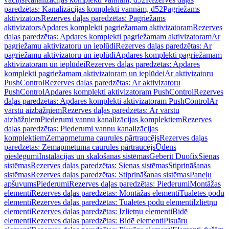
paredzētas: Kanalizācijas komplekti vannām, d52
Pagriežams
aktivizators
Rezerves daļas paredzētas: Pagriežams
aktivizators
Apdares komplekti pagriežamam aktivizatoram
Rezerves
daļas paredzētas: Apdares komplekti pagriežamam aktivizatoram
Ar
pagriežamu aktivizatoru un ieplūdi
Rezerves daļas paredzētas: Ar
pagriežamu aktivizatoru un ieplūdi
Apdares komplekti pagriežamam
aktivizatoram un ieplūdei
Rezerves daļas paredzētas: Apdares
komplekti pagriežamam aktivizatoram un ieplūdei
Ar aktivizatoru
PushControl
Rezerves daļas paredzētas: Ar aktivizatoru
PushControl
Apdares komplekti aktivizatoram PushControl
Rezerves
daļas paredzētas: Apdares komplekti aktivizatoram PushControl
Ar
vārstu aizbāžņiem
Rezerves daļas paredzētas: Ar vārstu
aizbāžņiem
Piederumi vannu kanalizācijas komplektiem
Rezerves
daļas paredzētas: Piederumi vannu kanalizācijas
komplektiem
Zemapmetuma caurules pārtraucējs
Rezerves daļas
paredzētas: Zemapmetuma caurules pārtraucējs
Ūdens
pieslēgumi
Instalācijas un skalošanas sistēmas
Geberit Duofix
Sienas
sistēmas
Rezerves daļas paredzētas: Sienas sistēmas
Stiprināšanas
sistēmas
Rezerves daļas paredzētas: Stiprināšanas sistēmas
Paneļu
apšuvums
Piederumi
Rezerves daļas paredzētas: Piederumi
Montāžas
elementi
Rezerves daļas paredzētas: Montāžas elementi
Tualetes podu
elementi
Rezerves daļas paredzētas: Tualetes podu elementi
Izlietņu
elementi
Rezerves daļas paredzētas: Izlietņu elementi
Bidē
elementi
Rezerves daļas paredzētas: Bidē elementi
Pisuāru