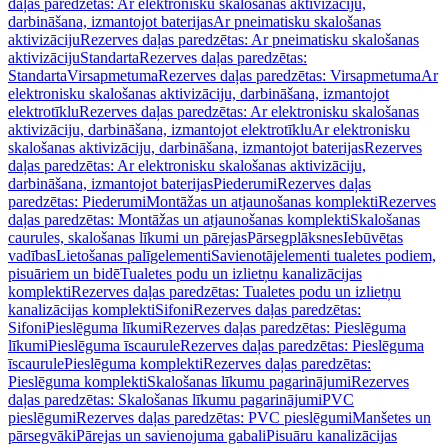
daļas paredzētas: Ar elektronisku skalošanas aktivizāciju,
darbināšana, izmantojot baterijas
Ar pneimatisku skalošanas
aktivizāciju
Rezerves daļas paredzētas: Ar pneimatisku skalošanas
aktivizāciju
Standarta
Rezerves daļas paredzētas:
Standarta
Virsapmetuma
Rezerves daļas paredzētas: Virsapmetuma
Ar
elektronisku skalošanas aktivizāciju, darbināšana, izmantojot
elektrotīklu
Rezerves daļas paredzētas: Ar elektronisku skalošanas
aktivizāciju, darbināšana, izmantojot elektrotīklu
Ar elektronisku
skalošanas aktivizāciju, darbināšana, izmantojot baterijas
Rezerves
daļas paredzētas: Ar elektronisku skalošanas aktivizāciju,
darbināšana, izmantojot baterijas
Piederumi
Rezerves daļas
paredzētas: Piederumi
Montāžas un atjaunošanas komplekti
Rezerves
daļas paredzētas: Montāžas un atjaunošanas komplekti
Skalošanas
caurules, skalošanas līkumi un pārejas
Pārsegplāksnes
Iebūvētas
vadības
Lietošanas palīgelementi
Savienotājelementi tualetes podiem,
pisuāriem un bidē
Tualetes podu un izlietņu kanalizācijas
komplekti
Rezerves daļas paredzētas: Tualetes podu un izlietņu
kanalizācijas komplekti
Sifoni
Rezerves daļas paredzētas:
Sifoni
Pieslēguma līkumi
Rezerves daļas paredzētas: Pieslēguma
līkumi
Pieslēguma īscaurule
Rezerves daļas paredzētas: Pieslēguma
īscaurule
Pieslēguma komplekti
Rezerves daļas paredzētas:
Pieslēguma komplekti
Skalošanas līkumu pagarinājumi
Rezerves
daļas paredzētas: Skalošanas līkumu pagarinājumi
PVC
pieslēgumi
Rezerves daļas paredzētas: PVC pieslēgumi
Manšetes un
pārsegvāki
Pārejas un savienojuma gabali
Pisuāru kanalizācijas