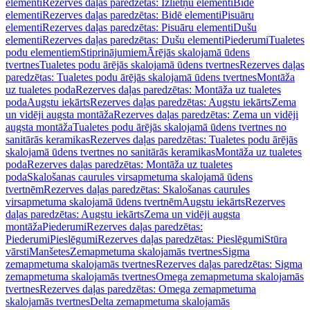
elementi
Rezerves daļas paredzētas: Izlietņu elementi
Bidē
elementi
Rezerves daļas paredzētas: Bidē elementi
Pisuāru
elementi
Rezerves daļas paredzētas: Pisuāru elementi
Dušu
elementi
Rezerves daļas paredzētas: Dušu elementi
Piederumi
Tualetes
podu elementiem
Stiprinājumiem
Ārējās skalojamā ūdens
tvertnes
Tualetes podu ārējās skalojamā ūdens tvertnes
Rezerves daļas
paredzētas: Tualetes podu ārējās skalojamā ūdens tvertnes
Montāža
uz tualetes poda
Rezerves daļas paredzētas: Montāža uz tualetes
poda
Augstu iekārts
Rezerves daļas paredzētas: Augstu iekārts
Zema
un vidēji augsta montāža
Rezerves daļas paredzētas: Zema un vidēji
augsta montāža
Tualetes podu ārējās skalojamā ūdens tvertnes no
sanitārās keramikas
Rezerves daļas paredzētas: Tualetes podu ārējās
skalojamā ūdens tvertnes no sanitārās keramikas
Montāža uz tualetes
poda
Rezerves daļas paredzētas: Montāža uz tualetes
poda
Skalošanas caurules virsapmetuma skalojamā ūdens
tvertnēm
Rezerves daļas paredzētas: Skalošanas caurules
virsapmetuma skalojamā ūdens tvertnēm
Augstu iekārts
Rezerves
daļas paredzētas: Augstu iekārts
Zema un vidēji augsta
montāža
Piederumi
Rezerves daļas paredzētas:
Piederumi
Pieslēgumi
Rezerves daļas paredzētas: Pieslēgumi
Stūra
vārsti
Manšetes
Zemapmetuma skalojamās tvertnes
Sigma
zemapmetuma skalojamās tvertnes
Rezerves daļas paredzētas: Sigma
zemapmetuma skalojamās tvertnes
Omega zemapmetuma skalojamās
tvertnes
Rezerves daļas paredzētas: Omega zemapmetuma
skalojamās tvertnes
Delta zemapmetuma skalojamās