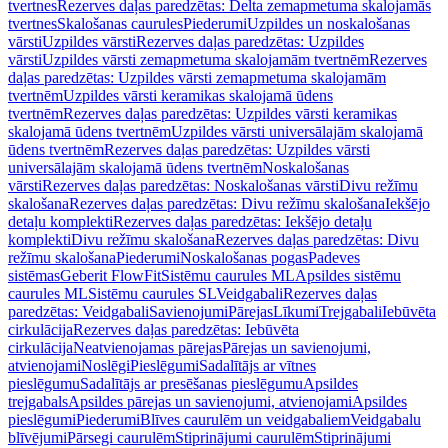
tvertnes
Rezerves daļas paredzētas: Delta zemapmetuma skalojamās
tvertnes
Skalošanas caurules
Piederumi
Uzpildes un noskalošanas
vārsti
Uzpildes vārsti
Rezerves daļas paredzētas: Uzpildes
vārsti
Uzpildes vārsti zemapmetuma skalojamām tvertnēm
Rezerves
daļas paredzētas: Uzpildes vārsti zemapmetuma skalojamām
tvertnēm
Uzpildes vārsti keramikas skalojamā ūdens
tvertnēm
Rezerves daļas paredzētas: Uzpildes vārsti keramikas
skalojamā ūdens tvertnēm
Uzpildes vārsti universālajām skalojamā
ūdens tvertnēm
Rezerves daļas paredzētas: Uzpildes vārsti
universālajām skalojamā ūdens tvertnēm
Noskalošanas
vārsti
Rezerves daļas paredzētas: Noskalošanas vārsti
Divu režīmu
skalošana
Rezerves daļas paredzētas: Divu režīmu skalošana
Iekšējo
detaļu komplekti
Rezerves daļas paredzētas: Iekšējo detaļu
komplekti
Divu režīmu skalošana
Rezerves daļas paredzētas: Divu
režīmu skalošana
Piederumi
Noskalošanas pogas
Padeves
sistēmas
Geberit FlowFit
Sistēmu caurules ML
Apsildes sistēmu
caurules ML
Sistēmu caurules SL
Veidgabali
Rezerves daļas
paredzētas: Veidgabali
Savienojumi
Pārejas
Līkumi
Trejgabali
Iebūvēta
cirkulācija
Rezerves daļas paredzētas: Iebūvēta
cirkulācija
Neatvienojamas pārejas
Pārejas un savienojumi,
atvienojami
Noslēgi
Pieslēgumi
Sadalītājs ar vītnes
pieslēgumu
Sadalītājs ar presēšanas pieslēgumu
Apsildes
trejgabals
Apsildes pārejas un savienojumi, atvienojami
Apsildes
pieslēgumi
Piederumi
Blīves caurulēm un veidgabaliem
Veidgabalu
blīvējumi
Pārsegi caurulēm
Stiprinājumi caurulēm
Stiprinājumi