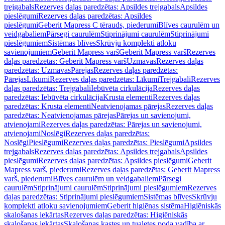
trejgabals
Rezerves daļas paredzētas: Apsildes trejgabals
Apsildes
pieslēgumi
Rezerves daļas paredzētas: Apsildes
pieslēgumi
Geberit Mapress C tērauds, piederumi
Blīves caurulēm un
veidgabaliem
Pārsegi caurulēm
Stiprinājumi caurulēm
Stiprinājumi
pieslēgumiem
Sistēmas blīves
Skrūvju komplekti atloku
savienojumiem
Geberit Mapress varš
Geberit Mapress varš
Rezerves
daļas paredzētas: Geberit Mapress varš
Uzmavas
Rezerves daļas
paredzētas: Uzmavas
Pārejas
Rezerves daļas paredzētas:
Pārejas
Līkumi
Rezerves daļas paredzētas: Līkumi
Trejgabali
Rezerves
daļas paredzētas: Trejgabali
Iebūvēta cirkulācija
Rezerves daļas
paredzētas: Iebūvēta cirkulācija
Krusta elementi
Rezerves daļas
paredzētas: Krusta elementi
Neatvienojamas pārejas
Rezerves daļas
paredzētas: Neatvienojamas pārejas
Pārejas un savienojumi,
atvienojami
Rezerves daļas paredzētas: Pārejas un savienojumi,
atvienojami
Noslēgi
Rezerves daļas paredzētas:
Noslēgi
Pieslēgumi
Rezerves daļas paredzētas: Pieslēgumi
Apsildes
trejgabals
Rezerves daļas paredzētas: Apsildes trejgabals
Apsildes
pieslēgumi
Rezerves daļas paredzētas: Apsildes pieslēgumi
Geberit
Mapress varš, piederumi
Rezerves daļas paredzētas: Geberit Mapress
varš, piederumi
Blīves caurulēm un veidgabaliem
Pārsegi
caurulēm
Stiprinājumi caurulēm
Stiprinājumi pieslēgumiem
Rezerves
daļas paredzētas: Stiprinājumi pieslēgumiem
Sistēmas blīves
Skrūvju
komplekti atloku savienojumiem
Geberit higiēnas sistēma
Higiēniskās
skalošanas iekārtas
Rezerves daļas paredzētas: Higiēniskās
skalošanas iekārtas
Skalošanas kastes un tualetes poda vadība ar