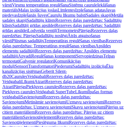
vārsti
Virsmu temperatūras regulēšana
Sistēmu caurule
Ieklāšanas
materiāls
Malas izolācijas joslas
Līmlentes
Izplešanas adatas
Javas
piedevas
Izplešanās šuves
Cauruļu līkumu balsti
Sadales skapji
Metāla
sadales skapji
Sadalītāju klāsts
Rezerves daļas paredzētas: Sadalītāju
klāsts
Sadalītāji grīdas apsildei
Rezerves daļas paredzētas: Sadalītāji
grīdas apsildei
Lodveida ventiļi
Termometrs
Pārejas
Rezerves daļas
paredzētas: Pārejas
Sadalītāju noslēgi
Ātrās atgaisošanas
vārsti
Plūsmas sadalītājs
Temperatūras regulēšanas vienības
Rezerves
daļas paredzētas: Temperatūras regulēšanas vienības
Apsildes
elementu sadalītāji
Rezerves daļas paredzētas: Apsildes elementu
sadalītāji
Apvadi
Regulēšanas komponenti
Servopiedziņas
Telpas
termostati
Galvenie regulatori
Komunikācijas
moduļi
Sensori
Transformatori
Piederumi
Sadalītāju izolācija
Ēku
kanalizācijas sistēmas
Geberit Silent-
db20
Caurules
Veidgabali
Rezerves daļas paredzētas:
Veidgabali
Līkumi
Atzari
Rezerves daļas paredzētas:
Atzari
Pārejas
Piekļuves caurules
Rezerves daļas paredzētas:
Piekļuves caurules
Veidgabali SuperTube
Līkumi
Īpašas formas
veidgabali
Savienojumi
Rezerves daļas paredzētas:
Savienojumi
Metināmie savienojumi
Uzmavu savienojumi
Rezerves
daļas paredzētas: Uzmavu savienojumi
Skavu savienojumi
Pārejas uz
citiem materiāliem
Rezerves daļas paredzētas: Pārejas uz citiem
materiāliem
Savienotājelementi
Rezerves daļas paredzētas:
Savienotājelementi
Pieslēguma līkumi
Rezerves daļas paredzētas: