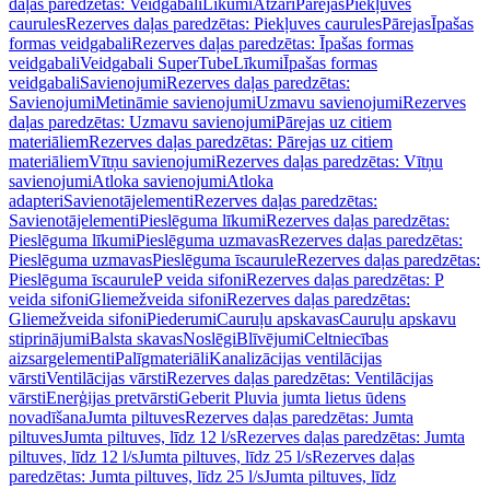
daļas paredzētas: Veidgabali
Līkumi
Atzari
Pārejas
Piekļuves
caurules
Rezerves daļas paredzētas: Piekļuves caurules
Pārejas
Īpašas
formas veidgabali
Rezerves daļas paredzētas: Īpašas formas
veidgabali
Veidgabali SuperTube
Līkumi
Īpašas formas
veidgabali
Savienojumi
Rezerves daļas paredzētas:
Savienojumi
Metināmie savienojumi
Uzmavu savienojumi
Rezerves
daļas paredzētas: Uzmavu savienojumi
Pārejas uz citiem
materiāliem
Rezerves daļas paredzētas: Pārejas uz citiem
materiāliem
Vītņu savienojumi
Rezerves daļas paredzētas: Vītņu
savienojumi
Atloka savienojumi
Atloka
adapteri
Savienotājelementi
Rezerves daļas paredzētas:
Savienotājelementi
Pieslēguma līkumi
Rezerves daļas paredzētas:
Pieslēguma līkumi
Pieslēguma uzmavas
Rezerves daļas paredzētas:
Pieslēguma uzmavas
Pieslēguma īscaurule
Rezerves daļas paredzētas:
Pieslēguma īscaurule
P veida sifoni
Rezerves daļas paredzētas: P
veida sifoni
Gliemežveida sifoni
Rezerves daļas paredzētas:
Gliemežveida sifoni
Piederumi
Cauruļu apskavas
Cauruļu apskavu
stiprinājumi
Balsta skavas
Noslēgi
Blīvējumi
Celtniecības
aizsargelementi
Palīgmateriāli
Kanalizācijas ventilācijas
vārsti
Ventilācijas vārsti
Rezerves daļas paredzētas: Ventilācijas
vārsti
Enerģijas pretvārsti
Geberit Pluvia jumta lietus ūdens
novadīšana
Jumta piltuves
Rezerves daļas paredzētas: Jumta
piltuves
Jumta piltuves, līdz 12 l/s
Rezerves daļas paredzētas: Jumta
piltuves, līdz 12 l/s
Jumta piltuves, līdz 25 l/s
Rezerves daļas
paredzētas: Jumta piltuves, līdz 25 l/s
Jumta piltuves, līdz