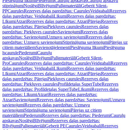
Pieslēguma līkumi
Piederumi
Cauruļu apskavas
Cauruļu apskavu
stiprinājumi
Noslēgi
Blīvējumi
Palīgmateriāli
Geberit Silent-
PP
Caurules
Rezerves daļas paredzētas: Caurules
Veidgabali
Rezerves
daļas paredzētas: Veidgabali
Līkumi
Rezerves daļas paredzētas:
Līkumi
Atzari
Rezerves daļas paredzētas: Atzari
Pārejas
Rezerves
daļas paredzētas: Pārejas
Piekļuves caurules
Rezerves daļas
paredzētas: Piekļuves caurules
Savienojumi
Rezerves daļas
paredzētas: Savienojumi
Uzmavu savienojumi
Rezerves daļas
paredzētas: Uzmavu savienojumi
Stiprinājuma savienojumi
Pārejas uz
citiem materiāliem
Savienotājelementi
Pieslēguma līkumi
Pieslēguma
īscaurule
Piederumi
Cauruļu
apskavas
Noslēgi
Blīvējumi
Palīgmateriāli
Geberit Silent-
Pro
Caurules
Rezerves daļas paredzētas: Caurules
Veidgabali
Rezerves
daļas paredzētas: Veidgabali
Līkumi
Rezerves daļas paredzētas:
Līkumi
Atzari
Rezerves daļas paredzētas: Atzari
Pārejas
Rezerves
daļas paredzētas: Pārejas
Piekļuves caurules
Rezerves daļas
paredzētas: Piekļuves caurules
Profildetaļas SuperTube
Rezerves
daļas paredzētas: Profildetaļas SuperTube
Līkumi
Rezerves daļas
paredzētas: Līkumi
Atzari
Rezerves daļas paredzētas:
Atzari
Savienojumi
Rezerves daļas paredzētas: Savienojumi
Uzmavu
savienojumi
Rezerves daļas paredzētas: Uzmavu
savienojumi
Stiprinājuma savienojumi
Pārejas uz citiem
materiāliem
Piederumi
Rezerves daļas paredzētas: Piederumi
Cauruļu
apskavas
Noslēgi
Blīvējumi
Rezerves daļas paredzētas:
Blīvējumi
Palīgmateriāli
Geberit PE
Caurules
Veidgabali
Rezerves