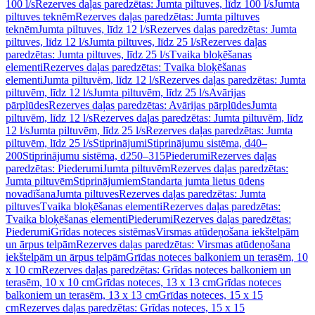
100 l/s
Rezerves daļas paredzētas: Jumta piltuves, līdz 100 l/s
Jumta
piltuves teknēm
Rezerves daļas paredzētas: Jumta piltuves
teknēm
Jumta piltuves, līdz 12 l/s
Rezerves daļas paredzētas: Jumta
piltuves, līdz 12 l/s
Jumta piltuves, līdz 25 l/s
Rezerves daļas
paredzētas: Jumta piltuves, līdz 25 l/s
Tvaika bloķēšanas
elementi
Rezerves daļas paredzētas: Tvaika bloķēšanas
elementi
Jumta piltuvēm, līdz 12 l/s
Rezerves daļas paredzētas: Jumta
piltuvēm, līdz 12 l/s
Jumta piltuvēm, līdz 25 l/s
Avārijas
pārplūdes
Rezerves daļas paredzētas: Avārijas pārplūdes
Jumta
piltuvēm, līdz 12 l/s
Rezerves daļas paredzētas: Jumta piltuvēm, līdz
12 l/s
Jumta piltuvēm, līdz 25 l/s
Rezerves daļas paredzētas: Jumta
piltuvēm, līdz 25 l/s
Stiprinājumi
Stiprinājumu sistēma, d40–
200
Stiprinājumu sistēma, d250–315
Piederumi
Rezerves daļas
paredzētas: Piederumi
Jumta piltuvēm
Rezerves daļas paredzētas:
Jumta piltuvēm
Stiprinājumiem
Standarta jumta lietus ūdens
novadīšana
Jumta piltuves
Rezerves daļas paredzētas: Jumta
piltuves
Tvaika bloķēšanas elementi
Rezerves daļas paredzētas:
Tvaika bloķēšanas elementi
Piederumi
Rezerves daļas paredzētas:
Piederumi
Grīdas noteces sistēmas
Virsmas atūdeņošana iekštelpām
un ārpus telpām
Rezerves daļas paredzētas: Virsmas atūdeņošana
iekštelpām un ārpus telpām
Grīdas noteces balkoniem un terasēm, 10
x 10 cm
Rezerves daļas paredzētas: Grīdas noteces balkoniem un
terasēm, 10 x 10 cm
Grīdas noteces, 13 x 13 cm
Grīdas noteces
balkoniem un terasēm, 13 x 13 cm
Grīdas noteces, 15 x 15
cm
Rezerves daļas paredzētas: Grīdas noteces, 15 x 15