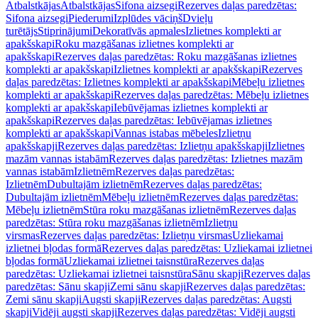
Atbalstkājas
Atbalstkājas
Sifona aizsegi
Rezerves daļas paredzētas:
Sifona aizsegi
Piederumi
Izplūdes vāciņš
Dvieļu
turētājs
Stiprinājumi
Dekoratīvās apmales
Izlietnes komplekti ar
apakšskapi
Roku mazgāšanas izlietnes komplekti ar
apakšskapi
Rezerves daļas paredzētas: Roku mazgāšanas izlietnes
komplekti ar apakšskapi
Izlietnes komplekti ar apakšskapi
Rezerves
daļas paredzētas: Izlietnes komplekti ar apakšskapi
Mēbeļu izlietnes
komplekti ar apakšskapi
Rezerves daļas paredzētas: Mēbeļu izlietnes
komplekti ar apakšskapi
Iebūvējamas izlietnes komplekti ar
apakšskapi
Rezerves daļas paredzētas: Iebūvējamas izlietnes
komplekti ar apakšskapi
Vannas istabas mēbeles
Izlietņu
apakšskapji
Rezerves daļas paredzētas: Izlietņu apakšskapji
Izlietnes
mazām vannas istabām
Rezerves daļas paredzētas: Izlietnes mazām
vannas istabām
Izlietnēm
Rezerves daļas paredzētas:
Izlietnēm
Dubultajām izlietnēm
Rezerves daļas paredzētas:
Dubultajām izlietnēm
Mēbeļu izlietnēm
Rezerves daļas paredzētas:
Mēbeļu izlietnēm
Stūra roku mazgāšanas izlietnēm
Rezerves daļas
paredzētas: Stūra roku mazgāšanas izlietnēm
Izlietņu
virsmas
Rezerves daļas paredzētas: Izlietņu virsmas
Uzliekamai
izlietnei bļodas formā
Rezerves daļas paredzētas: Uzliekamai izlietnei
bļodas formā
Uzliekamai izlietnei taisnstūra
Rezerves daļas
paredzētas: Uzliekamai izlietnei taisnstūra
Sānu skapji
Rezerves daļas
paredzētas: Sānu skapji
Zemi sānu skapji
Rezerves daļas paredzētas:
Zemi sānu skapji
Augsti skapji
Rezerves daļas paredzētas: Augsti
skapji
Vidēji augsti skapji
Rezerves daļas paredzētas: Vidēji augsti