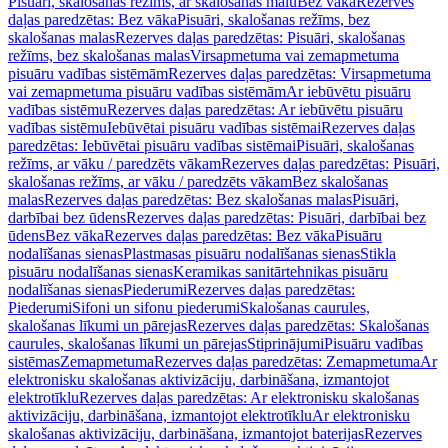
Pisuāri, skalošanas režīms, ar skalošanas malu
Bez vāka
Rezerves
daļas paredzētas: Bez vāka
Pisuāri, skalošanas režīms, bez
skalošanas malas
Rezerves daļas paredzētas: Pisuāri, skalošanas
režīms, bez skalošanas malas
Virsapmetuma vai zemapmetuma
pisuāru vadības sistēmām
Rezerves daļas paredzētas: Virsapmetuma
vai zemapmetuma pisuāru vadības sistēmām
Ar iebūvētu pisuāru
vadības sistēmu
Rezerves daļas paredzētas: Ar iebūvētu pisuāru
vadības sistēmu
Iebūvētai pisuāru vadības sistēmai
Rezerves daļas
paredzētas: Iebūvētai pisuāru vadības sistēmai
Pisuāri, skalošanas
režīms, ar vāku / paredzēts vākam
Rezerves daļas paredzētas: Pisuāri,
skalošanas režīms, ar vāku / paredzēts vākam
Bez skalošanas
malas
Rezerves daļas paredzētas: Bez skalošanas malas
Pisuāri,
darbībai bez ūdens
Rezerves daļas paredzētas: Pisuāri, darbībai bez
ūdens
Bez vāka
Rezerves daļas paredzētas: Bez vāka
Pisuāru
nodalīšanas sienas
Plastmasas pisuāru nodalīšanas sienas
Stikla
pisuāru nodalīšanas sienas
Keramikas sanitārtehnikas pisuāru
nodalīšanas sienas
Piederumi
Rezerves daļas paredzētas:
Piederumi
Sifoni un sifonu piederumi
Skalošanas caurules,
skalošanas līkumi un pārejas
Rezerves daļas paredzētas: Skalošanas
caurules, skalošanas līkumi un pārejas
Stiprinājumi
Pisuāru vadības
sistēmas
Zemapmetuma
Rezerves daļas paredzētas: Zemapmetuma
Ar
elektronisku skalošanas aktivizāciju, darbināšana, izmantojot
elektrotīklu
Rezerves daļas paredzētas: Ar elektronisku skalošanas
aktivizāciju, darbināšana, izmantojot elektrotīklu
Ar elektronisku
skalošanas aktivizāciju, darbināšana, izmantojot baterijas
Rezerves