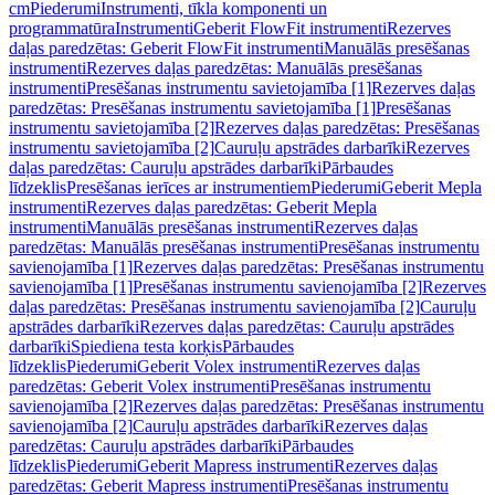
cm
Piederumi
Instrumenti, tīkla komponenti un
programmatūra
Instrumenti
Geberit FlowFit instrumenti
Rezerves
daļas paredzētas: Geberit FlowFit instrumenti
Manuālās presēšanas
instrumenti
Rezerves daļas paredzētas: Manuālās presēšanas
instrumenti
Presēšanas instrumentu savietojamība [1]
Rezerves daļas
paredzētas: Presēšanas instrumentu savietojamība [1]
Presēšanas
instrumentu savietojamība [2]
Rezerves daļas paredzētas: Presēšanas
instrumentu savietojamība [2]
Cauruļu apstrādes darbarīki
Rezerves
daļas paredzētas: Cauruļu apstrādes darbarīki
Pārbaudes
līdzeklis
Presēšanas ierīces ar instrumentiem
Piederumi
Geberit Mepla
instrumenti
Rezerves daļas paredzētas: Geberit Mepla
instrumenti
Manuālās presēšanas instrumenti
Rezerves daļas
paredzētas: Manuālās presēšanas instrumenti
Presēšanas instrumentu
savienojamība [1]
Rezerves daļas paredzētas: Presēšanas instrumentu
savienojamība [1]
Presēšanas instrumentu savienojamība [2]
Rezerves
daļas paredzētas: Presēšanas instrumentu savienojamība [2]
Cauruļu
apstrādes darbarīki
Rezerves daļas paredzētas: Cauruļu apstrādes
darbarīki
Spiediena testa korķis
Pārbaudes
līdzeklis
Piederumi
Geberit Volex instrumenti
Rezerves daļas
paredzētas: Geberit Volex instrumenti
Presēšanas instrumentu
savienojamība [2]
Rezerves daļas paredzētas: Presēšanas instrumentu
savienojamība [2]
Cauruļu apstrādes darbarīki
Rezerves daļas
paredzētas: Cauruļu apstrādes darbarīki
Pārbaudes
līdzeklis
Piederumi
Geberit Mapress instrumenti
Rezerves daļas
paredzētas: Geberit Mapress instrumenti
Presēšanas instrumentu