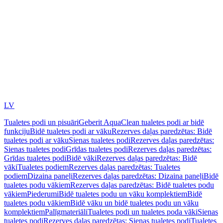
LV
Tualetes podi un pisuāri
Geberit AquaClean tualetes podi ar bidē
funkciju
Bidē tualetes podi ar vāku
Rezerves daļas paredzētas: Bidē
tualetes podi ar vāku
Sienas tualetes podi
Rezerves daļas paredzētas:
Sienas tualetes podi
Grīdas tualetes podi
Rezerves daļas paredzētas:
Grīdas tualetes podi
Bidē vāki
Rezerves daļas paredzētas: Bidē
vāki
Tualetes podiem
Rezerves daļas paredzētas: Tualetes
podiem
Dizaina paneļi
Rezerves daļas paredzētas: Dizaina paneļi
Bidē
tualetes podu vākiem
Rezerves daļas paredzētas: Bidē tualetes podu
vākiem
Piederumi
Bidē tualetes podu un vāku komplektiem
Bidē
tualetes podu vākiem
Bidē vāku un bidē tualetes podu un vāku
komplektiem
Palīgmateriāli
Tualetes podi un tualetes poda vāki
Sienas
tualetes podi
Rezerves daļas paredzētas: Sienas tualetes podi
Tualetes