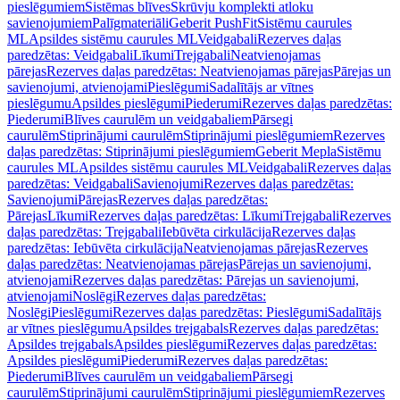
pieslēgumiem
Sistēmas blīves
Skrūvju komplekti atloku
savienojumiem
Palīgmateriāli
Geberit PushFit
Sistēmu caurules
ML
Apsildes sistēmu caurules ML
Veidgabali
Rezerves daļas
paredzētas: Veidgabali
Līkumi
Trejgabali
Neatvienojamas
pārejas
Rezerves daļas paredzētas: Neatvienojamas pārejas
Pārejas un
savienojumi, atvienojami
Pieslēgumi
Sadalītājs ar vītnes
pieslēgumu
Apsildes pieslēgumi
Piederumi
Rezerves daļas paredzētas:
Piederumi
Blīves caurulēm un veidgabaliem
Pārsegi
caurulēm
Stiprinājumi caurulēm
Stiprinājumi pieslēgumiem
Rezerves
daļas paredzētas: Stiprinājumi pieslēgumiem
Geberit Mepla
Sistēmu
caurules ML
Apsildes sistēmu caurules ML
Veidgabali
Rezerves daļas
paredzētas: Veidgabali
Savienojumi
Rezerves daļas paredzētas:
Savienojumi
Pārejas
Rezerves daļas paredzētas:
Pārejas
Līkumi
Rezerves daļas paredzētas: Līkumi
Trejgabali
Rezerves
daļas paredzētas: Trejgabali
Iebūvēta cirkulācija
Rezerves daļas
paredzētas: Iebūvēta cirkulācija
Neatvienojamas pārejas
Rezerves
daļas paredzētas: Neatvienojamas pārejas
Pārejas un savienojumi,
atvienojami
Rezerves daļas paredzētas: Pārejas un savienojumi,
atvienojami
Noslēgi
Rezerves daļas paredzētas:
Noslēgi
Pieslēgumi
Rezerves daļas paredzētas: Pieslēgumi
Sadalītājs
ar vītnes pieslēgumu
Apsildes trejgabals
Rezerves daļas paredzētas:
Apsildes trejgabals
Apsildes pieslēgumi
Rezerves daļas paredzētas:
Apsildes pieslēgumi
Piederumi
Rezerves daļas paredzētas:
Piederumi
Blīves caurulēm un veidgabaliem
Pārsegi
caurulēm
Stiprinājumi caurulēm
Stiprinājumi pieslēgumiem
Rezerves