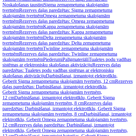
Noskalošanas taustiņi
Sigma zemapmetuma skalojamām
tvertnēm
Rezerves daļas paredzētas: Sigma zemapmetuma
skalojamām tvertnēm
Omega zemapmetuma skalojamām
tvertnēm
Rezerves daļas paredzētas: Omega zemapmetuma
skalojamām tvertnēm
Kappa zemapmetuma skalojamām
tvertnēm
Rezerves daļas paredzētas: Kappa zemapmetuma
skalojamām tvertnēm
Delta zemapmetuma skalojamām
tvertnēm
Rezerves daļas paredzētas: Delta zemapmetuma
skalojamām tvertnēm
Twinline zemapmetuma skalojamām
tvertnēm
Rezerves daļas paredzētas: Twinline zemapmetuma
skalojamām tvertnēm
Piederumi
Palīgmateriāli
Tualetes podu vadības
sistēmas ar elektronisku skalošanas aktivizāciju
Rezerves daļas
paredzētas: Tualetes podu vadības sistēmas ar elektronisku
skalošanas aktivizāciju
Darbināšanai, izmantojot elektrotīklu,
Geberit Sigma zemapmetuma skalojamām tvertnēm, 12 cm
Rezerves
daļas paredzētas: Darbināšanai, izmantojot elektrotīklu,
Geberit Sigma zemapmetuma skalojamām tvertnēm,
12 cm
Darbināšanai, izmantojot elektrotīklu, Geberit Sigma
zemapmetuma skalojamām tvertnēm, 8 cm
Rezerves daļas
paredzētas: Darbināšanai, izmantojot elektrotīklu, Geberit Sigma
zemapmetuma skalojamām tvertnēm, 8 cm
Darbināšanai, izmantojot
elektrotīklu, Geberit Omega zemapmetuma skalojamām tvertnēm,
12 cm
Rezerves daļas paredzētas: Darbināšanai, izmantojot
elektrotīklu, Geberit Omega zemapmetuma skalojamām tvertnēm,
12 cm
Darbināšanai, izmantojot baterijas, Geberit Sigma