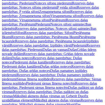
paredzētas: Piederumi
Noteces sifonu piederumi
Rezerves daļas
paredzētas: Noteces sifonu piederumi
P veida sifoni
Rezerves daļas
paredzētas: P veida sifoni
Zemapmetuma sifoni
Rezerves daļas
paredzētas: Zemapmetuma sifoni
Virsapmetuma sifoni
Rezerves daļas
paredzētas: Virsapmetuma sifoni
Pieslēgumi
Rezerves daļas
paredzētas: Pieslēgumi
Piederumi
Noteces sifoni saimniecības
izlietnēm
Rezerves daļas paredzētas: Noteces sifoni saimniecības
izlietnēm
Sifoni
Rezerves daļas paredzētas: Sifoni
Pieslēguma
līkumi
Rezerves daļas paredzētas: Pieslēguma līkumi
Pieslēguma
īscaurule
Rezerves daļas paredzētas: Pieslēguma īscaurule
Izplūdes
vārsti
Rezerves daļas paredzētas: Izplūdes vārsti
Piederumi
Rezerves
daļas paredzētas: Piederumi
Dušas un vannas
Dušas
Grīdas ūdens
novade dušām
Rezerves daļas paredzētas: Grīdas ūdens novade
dušām
Dušas noteces
Rezerves daļas paredzētas: Dušas
noteces
Piederumi dušas kanāliem
Rezerves daļas paredzētas:
Piederumi dušas kanāliem
Dušas grīdas noteces
Rezerves daļas
paredzētas: Dušas grīdas noteces
Dušas pamatnes izplūdes
piederumi
Rezerves daļas paredzētas: Dušas pamatnes izplūdes
piederumi
Sienas līmeņa noplūdes
Rezerves daļas paredzētas: Sienas
līmeņa noplūdes
Piederumi sienas līmeņa notecēm
Rezerves daļas
paredzētas: Piederumi sienas līmeņa notecēm
Dušas paliktņi un dušas
virsmas
Rezerves daļas paredzētas: Dušas paliktņi un dušas
virsmas
Mākslīgā akmens dušas virsmas un Geberit Duofix
uzstādīšanas elementi
Mākslīgā akmens dušas virsmas
Rezerves daļas
paredzētas: Mākslīgā akmens dušas virsmas
Montāžas