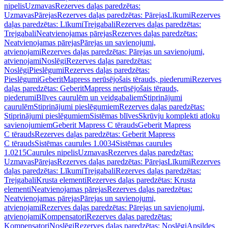
nipelis
Uzmavas
Rezerves daļas paredzētas:
Uzmavas
Pārejas
Rezerves daļas paredzētas: Pārejas
Līkumi
Rezerves
daļas paredzētas: Līkumi
Trejgabali
Rezerves daļas paredzētas:
Trejgabali
Neatvienojamas pārejas
Rezerves daļas paredzētas:
Neatvienojamas pārejas
Pārejas un savienojumi,
atvienojami
Rezerves daļas paredzētas: Pārejas un savienojumi,
atvienojami
Noslēgi
Rezerves daļas paredzētas:
Noslēgi
Pieslēgumi
Rezerves daļas paredzētas:
Pieslēgumi
GeberitMapress nerūsējošais tērauds, piederumi
Rezerves
daļas paredzētas: GeberitMapress nerūsējošais tērauds,
piederumi
Blīves caurulēm un veidgabaliem
Stiprinājumi
caurulēm
Stiprinājumi pieslēgumiem
Rezerves daļas paredzētas:
Stiprinājumi pieslēgumiem
Sistēmas blīves
Skrūvju komplekti atloku
savienojumiem
Geberit Mapress C tērauds
Geberit Mapress
C tērauds
Rezerves daļas paredzētas: Geberit Mapress
C tērauds
Sistēmas caurules 1.0034
Sistēmas caurules
1.0215
Caurules nipelis
Uzmavas
Rezerves daļas paredzētas:
Uzmavas
Pārejas
Rezerves daļas paredzētas: Pārejas
Līkumi
Rezerves
daļas paredzētas: Līkumi
Trejgabali
Rezerves daļas paredzētas:
Trejgabali
Krusta elementi
Rezerves daļas paredzētas: Krusta
elementi
Neatvienojamas pārejas
Rezerves daļas paredzētas:
Neatvienojamas pārejas
Pārejas un savienojumi,
atvienojami
Rezerves daļas paredzētas: Pārejas un savienojumi,
atvienojami
Kompensatori
Rezerves daļas paredzētas:
Kompensatori
Noslēgi
Rezerves daļas paredzētas: Noslēgi
Apsildes