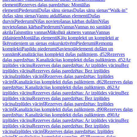
elementi
Rezerves daļas paredzētas: Montāžas
elementi
Piederumi
Dušas sānu sienas
Dušas sānu sienas
“Walk-in”
dušas sānu sienas
Vannu atdalīšanas elementi
Dušas
durvis
Piederumi
Nišas novietošanas kārbas dušām
Nišas
novietošanas kārbas
Piederumi
Vannas
Vannas no sanitārā
akrila
Taisnstūra vannas
Mākslīgā akmens vannas
Vannas
zīdaiņiem
Montāžas elementi
Kāju komplekti un komplekti ar
šķērsstieņiem un sienas enkurskrūvēm
Piederumi
Remonta
komplekti
Papildu piederumi
Savienotājelementi dušām un
vannām
Kanalizācijas komplekti dušas paliktņiem, d52
Rezerves
daļas paredzētas: Kanalizācijas komplekti dušas paliktņiem, d52
Ar
izplūdes vāciņu
Rezerves daļas paredzētas: Ar izplūdes vāciņu
Bez
izplūdes vāciņa
Rezerves daļas paredzētas: Bez izplūdes
vāciņa
Izplūdes vāciņš
Rezerves daļas paredzētas: Izplūdes
vāciņš
Kanalizācijas komplekti dušas paliktņiem, d62
Rezerves daļas
paredzētas: Kanalizācijas komplekti dušas paliktņiem, d62
Ar
izplūdes vāciņu
Rezerves daļas paredzētas: Ar izplūdes vāciņu
Bez
izplūdes vāciņa
Rezerves daļas paredzētas: Bez izplūdes
vāciņa
Izplūdes vāciņš
Rezerves daļas paredzētas: Izplūdes
vāciņš
Kanalizācijas komplekti dušas paliktņiem, d90
Rezerves daļas
paredzētas: Kanalizācijas komplekti dušas paliktņiem, d90
Ar
izplūdes vāciņu
Rezerves daļas paredzētas: Ar izplūdes vāciņu
Bez
izplūdes vāciņa
Rezerves daļas paredzētas: Bez izplūdes
vāciņa
Izplūdes vāciņš
Rezerves daļas paredzētas: Izplūdes
vāciņš
Kanalizācijas komplekti vannām, d52
Rezerves daļas