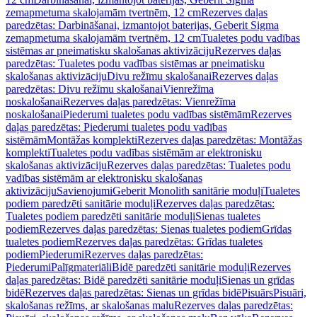
zemapmetuma skalojamām tvertnēm, 12 cm
Rezerves daļas
paredzētas: Darbināšanai, izmantojot baterijas, Geberit Sigma
zemapmetuma skalojamām tvertnēm, 12 cm
Tualetes podu vadības
sistēmas ar pneimatisku skalošanas aktivizāciju
Rezerves daļas
paredzētas: Tualetes podu vadības sistēmas ar pneimatisku
skalošanas aktivizāciju
Divu režīmu skalošanai
Rezerves daļas
paredzētas: Divu režīmu skalošanai
Vienrežīma
noskalošanai
Rezerves daļas paredzētas: Vienrežīma
noskalošanai
Piederumi tualetes podu vadības sistēmām
Rezerves
daļas paredzētas: Piederumi tualetes podu vadības
sistēmām
Montāžas komplekti
Rezerves daļas paredzētas: Montāžas
komplekti
Tualetes podu vadības sistēmām ar elektronisku
skalošanas aktivizāciju
Rezerves daļas paredzētas: Tualetes podu
vadības sistēmām ar elektronisku skalošanas
aktivizāciju
Savienojumi
Geberit Monolith sanitārie moduļi
Tualetes
podiem paredzēti sanitārie moduļi
Rezerves daļas paredzētas:
Tualetes podiem paredzēti sanitārie moduļi
Sienas tualetes
podiem
Rezerves daļas paredzētas: Sienas tualetes podiem
Grīdas
tualetes podiem
Rezerves daļas paredzētas: Grīdas tualetes
podiem
Piederumi
Rezerves daļas paredzētas:
Piederumi
Palīgmateriāli
Bidē paredzēti sanitārie moduļi
Rezerves
daļas paredzētas: Bidē paredzēti sanitārie moduļi
Sienas un grīdas
bidē
Rezerves daļas paredzētas: Sienas un grīdas bidē
Pisuārs
Pisuāri,
skalošanas režīms, ar skalošanas malu
Rezerves daļas paredzētas: