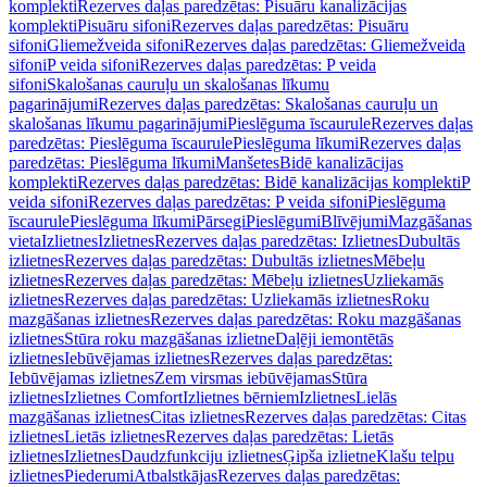
komplekti
Rezerves daļas paredzētas: Pisuāru kanalizācijas
komplekti
Pisuāru sifoni
Rezerves daļas paredzētas: Pisuāru
sifoni
Gliemežveida sifoni
Rezerves daļas paredzētas: Gliemežveida
sifoni
P veida sifoni
Rezerves daļas paredzētas: P veida
sifoni
Skalošanas cauruļu un skalošanas līkumu
pagarinājumi
Rezerves daļas paredzētas: Skalošanas cauruļu un
skalošanas līkumu pagarinājumi
Pieslēguma īscaurule
Rezerves daļas
paredzētas: Pieslēguma īscaurule
Pieslēguma līkumi
Rezerves daļas
paredzētas: Pieslēguma līkumi
Manšetes
Bidē kanalizācijas
komplekti
Rezerves daļas paredzētas: Bidē kanalizācijas komplekti
P
veida sifoni
Rezerves daļas paredzētas: P veida sifoni
Pieslēguma
īscaurule
Pieslēguma līkumi
Pārsegi
Pieslēgumi
Blīvējumi
Mazgāšanas
vieta
Izlietnes
Izlietnes
Rezerves daļas paredzētas: Izlietnes
Dubultās
izlietnes
Rezerves daļas paredzētas: Dubultās izlietnes
Mēbeļu
izlietnes
Rezerves daļas paredzētas: Mēbeļu izlietnes
Uzliekamās
izlietnes
Rezerves daļas paredzētas: Uzliekamās izlietnes
Roku
mazgāšanas izlietnes
Rezerves daļas paredzētas: Roku mazgāšanas
izlietnes
Stūra roku mazgāšanas izlietne
Daļēji iemontētās
izlietnes
Iebūvējamas izlietnes
Rezerves daļas paredzētas:
Iebūvējamas izlietnes
Zem virsmas iebūvējamas
Stūra
izlietnes
Izlietnes Comfort
Izlietnes bērniem
Izlietnes
Lielās
mazgāšanas izlietnes
Citas izlietnes
Rezerves daļas paredzētas: Citas
izlietnes
Lietās izlietnes
Rezerves daļas paredzētas: Lietās
izlietnes
Izlietnes
Daudzfunkciju izlietnes
Ģipša izlietne
Klašu telpu
izlietnes
Piederumi
Atbalstkājas
Rezerves daļas paredzētas: