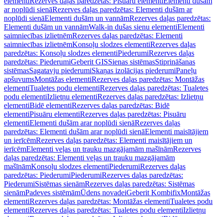
elementi
Rezerves daļas paredzētas: Pisuāru elementi
Elementi dušām
ar noplūdi sienā
Rezerves daļas paredzētas: Elementi dušām ar
noplūdi sienā
Elementi dušām un vannām
Rezerves daļas paredzētas:
Elementi dušām un vannām
Walk-in dušas sienu elementi
Elementi
saimniecības izlietnēm
Rezerves daļas paredzētas: Elementi
saimniecības izlietnēm
Konsoļu slodzes elementi
Rezerves daļas
paredzētas: Konsoļu slodzes elementi
Piederumi
Rezerves daļas
paredzētas: Piederumi
Geberit GIS
Sienas sistēmas
Stiprināšanas
sistēmas
Sagatavju piederumi
Skaņas izolācijas piederumi
Paneļu
apšuvums
Montāžas elementi
Rezerves daļas paredzētas: Montāžas
elementi
Tualetes podu elementi
Rezerves daļas paredzētas: Tualetes
podu elementi
Izlietņu elementi
Rezerves daļas paredzētas: Izlietņu
elementi
Bidē elementi
Rezerves daļas paredzētas: Bidē
elementi
Pisuāru elementi
Rezerves daļas paredzētas: Pisuāru
elementi
Elementi dušām arar noplūdi sienā
Rezerves daļas
paredzētas: Elementi dušām arar noplūdi sienā
Elementi maisītājiem
un ierīcēm
Rezerves daļas paredzētas: Elementi maisītājiem un
ierīcēm
Elementi veļas un trauku mazgājamām mašīnām
Rezerves
daļas paredzētas: Elementi veļas un trauku mazgājamām
mašīnām
Konsoļu slodzes elementi
Piederumi
Rezerves daļas
paredzētas: Piederumi
Piederumi
Rezerves daļas paredzētas:
Piederumi
Sistēmas sienām
Rezerves daļas paredzētas: Sistēmas
sienām
Padeves sistēmām
Ūdens novadei
Geberit Kombifix
Montāžas
elementi
Rezerves daļas paredzētas: Montāžas elementi
Tualetes podu
elementi
Rezerves daļas paredzētas: Tualetes podu elementi
Izlietņu