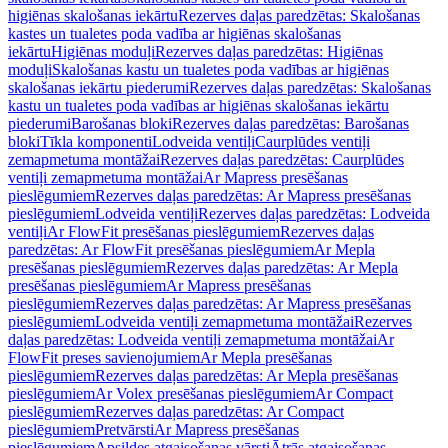
higiēnas skalošanas iekārtu
Rezerves daļas paredzētas: Skalošanas
kastes un tualetes poda vadība ar higiēnas skalošanas
iekārtu
Higiēnas moduļi
Rezerves daļas paredzētas: Higiēnas
moduļi
Skalošanas kastu un tualetes poda vadības ar higiēnas
skalošanas iekārtu piederumi
Rezerves daļas paredzētas: Skalošanas
kastu un tualetes poda vadības ar higiēnas skalošanas iekārtu
piederumi
Barošanas bloki
Rezerves daļas paredzētas: Barošanas
bloki
Tīkla komponenti
Lodveida ventiļi
Caurplūdes ventiļi
zemapmetuma montāžai
Rezerves daļas paredzētas: Caurplūdes
ventiļi zemapmetuma montāžai
Ar Mapress presēšanas
pieslēgumiem
Rezerves daļas paredzētas: Ar Mapress presēšanas
pieslēgumiem
Lodveida ventiļi
Rezerves daļas paredzētas: Lodveida
ventiļi
Ar FlowFit presēšanas pieslēgumiem
Rezerves daļas
paredzētas: Ar FlowFit presēšanas pieslēgumiem
Ar Mepla
presēšanas pieslēgumiem
Rezerves daļas paredzētas: Ar Mepla
presēšanas pieslēgumiem
Ar Mapress presēšanas
pieslēgumiem
Rezerves daļas paredzētas: Ar Mapress presēšanas
pieslēgumiem
Lodveida ventiļi zemapmetuma montāžai
Rezerves
daļas paredzētas: Lodveida ventiļi zemapmetuma montāžai
Ar
FlowFit preses savienojumiem
Ar Mepla presēšanas
pieslēgumiem
Rezerves daļas paredzētas: Ar Mepla presēšanas
pieslēgumiem
Ar Volex presēšanas pieslēgumiem
Ar Compact
pieslēgumiem
Rezerves daļas paredzētas: Ar Compact
pieslēgumiem
Pretvārsti
Ar Mapress presēšanas
pieslēgumiem
Apsildes atgaisošanas vārsti
Ātrās atgaisošanas