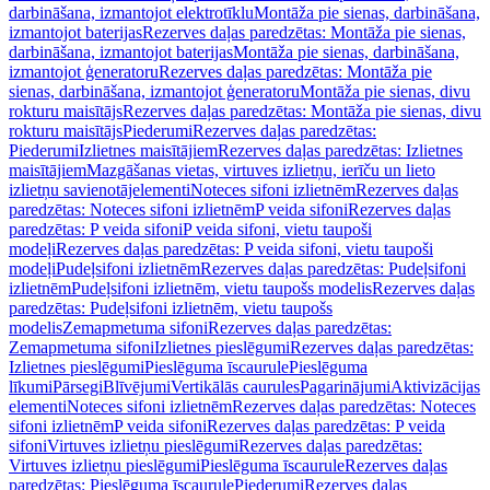
darbināšana, izmantojot elektrotīklu
Montāža pie sienas, darbināšana,
izmantojot baterijas
Rezerves daļas paredzētas: Montāža pie sienas,
darbināšana, izmantojot baterijas
Montāža pie sienas, darbināšana,
izmantojot ģeneratoru
Rezerves daļas paredzētas: Montāža pie
sienas, darbināšana, izmantojot ģeneratoru
Montāža pie sienas, divu
rokturu maisītājs
Rezerves daļas paredzētas: Montāža pie sienas, divu
rokturu maisītājs
Piederumi
Rezerves daļas paredzētas:
Piederumi
Izlietnes maisītājiem
Rezerves daļas paredzētas: Izlietnes
maisītājiem
Mazgāšanas vietas, virtuves izlietņu, ierīču un lieto
izlietņu savienotājelementi
Noteces sifoni izlietnēm
Rezerves daļas
paredzētas: Noteces sifoni izlietnēm
P veida sifoni
Rezerves daļas
paredzētas: P veida sifoni
P veida sifoni, vietu taupoši
modeļi
Rezerves daļas paredzētas: P veida sifoni, vietu taupoši
modeļi
Pudeļsifoni izlietnēm
Rezerves daļas paredzētas: Pudeļsifoni
izlietnēm
Pudeļsifoni izlietnēm, vietu taupošs modelis
Rezerves daļas
paredzētas: Pudeļsifoni izlietnēm, vietu taupošs
modelis
Zemapmetuma sifoni
Rezerves daļas paredzētas:
Zemapmetuma sifoni
Izlietnes pieslēgumi
Rezerves daļas paredzētas:
Izlietnes pieslēgumi
Pieslēguma īscaurule
Pieslēguma
līkumi
Pārsegi
Blīvējumi
Vertikālās caurules
Pagarinājumi
Aktivizācijas
elementi
Noteces sifoni izlietnēm
Rezerves daļas paredzētas: Noteces
sifoni izlietnēm
P veida sifoni
Rezerves daļas paredzētas: P veida
sifoni
Virtuves izlietņu pieslēgumi
Rezerves daļas paredzētas:
Virtuves izlietņu pieslēgumi
Pieslēguma īscaurule
Rezerves daļas
paredzētas: Pieslēguma īscaurule
Piederumi
Rezerves daļas