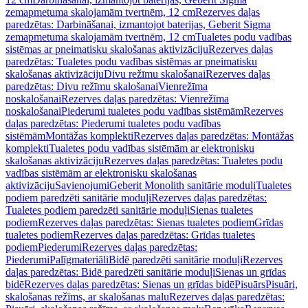
zemapmetuma skalojamām tvertnēm, 12 cm
Rezerves daļas
paredzētas: Darbināšanai, izmantojot baterijas, Geberit Sigma
zemapmetuma skalojamām tvertnēm, 12 cm
Tualetes podu vadības
sistēmas ar pneimatisku skalošanas aktivizāciju
Rezerves daļas
paredzētas: Tualetes podu vadības sistēmas ar pneimatisku
skalošanas aktivizāciju
Divu režīmu skalošanai
Rezerves daļas
paredzētas: Divu režīmu skalošanai
Vienrežīma
noskalošanai
Rezerves daļas paredzētas: Vienrežīma
noskalošanai
Piederumi tualetes podu vadības sistēmām
Rezerves
daļas paredzētas: Piederumi tualetes podu vadības
sistēmām
Montāžas komplekti
Rezerves daļas paredzētas: Montāžas
komplekti
Tualetes podu vadības sistēmām ar elektronisku
skalošanas aktivizāciju
Rezerves daļas paredzētas: Tualetes podu
vadības sistēmām ar elektronisku skalošanas
aktivizāciju
Savienojumi
Geberit Monolith sanitārie moduļi
Tualetes
podiem paredzēti sanitārie moduļi
Rezerves daļas paredzētas:
Tualetes podiem paredzēti sanitārie moduļi
Sienas tualetes
podiem
Rezerves daļas paredzētas: Sienas tualetes podiem
Grīdas
tualetes podiem
Rezerves daļas paredzētas: Grīdas tualetes
podiem
Piederumi
Rezerves daļas paredzētas:
Piederumi
Palīgmateriāli
Bidē paredzēti sanitārie moduļi
Rezerves
daļas paredzētas: Bidē paredzēti sanitārie moduļi
Sienas un grīdas
bidē
Rezerves daļas paredzētas: Sienas un grīdas bidē
Pisuārs
Pisuāri,
skalošanas režīms, ar skalošanas malu
Rezerves daļas paredzētas: