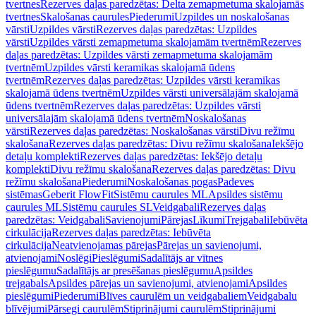
tvertnes
Rezerves daļas paredzētas: Delta zemapmetuma skalojamās
tvertnes
Skalošanas caurules
Piederumi
Uzpildes un noskalošanas
vārsti
Uzpildes vārsti
Rezerves daļas paredzētas: Uzpildes
vārsti
Uzpildes vārsti zemapmetuma skalojamām tvertnēm
Rezerves
daļas paredzētas: Uzpildes vārsti zemapmetuma skalojamām
tvertnēm
Uzpildes vārsti keramikas skalojamā ūdens
tvertnēm
Rezerves daļas paredzētas: Uzpildes vārsti keramikas
skalojamā ūdens tvertnēm
Uzpildes vārsti universālajām skalojamā
ūdens tvertnēm
Rezerves daļas paredzētas: Uzpildes vārsti
universālajām skalojamā ūdens tvertnēm
Noskalošanas
vārsti
Rezerves daļas paredzētas: Noskalošanas vārsti
Divu režīmu
skalošana
Rezerves daļas paredzētas: Divu režīmu skalošana
Iekšējo
detaļu komplekti
Rezerves daļas paredzētas: Iekšējo detaļu
komplekti
Divu režīmu skalošana
Rezerves daļas paredzētas: Divu
režīmu skalošana
Piederumi
Noskalošanas pogas
Padeves
sistēmas
Geberit FlowFit
Sistēmu caurules ML
Apsildes sistēmu
caurules ML
Sistēmu caurules SL
Veidgabali
Rezerves daļas
paredzētas: Veidgabali
Savienojumi
Pārejas
Līkumi
Trejgabali
Iebūvēta
cirkulācija
Rezerves daļas paredzētas: Iebūvēta
cirkulācija
Neatvienojamas pārejas
Pārejas un savienojumi,
atvienojami
Noslēgi
Pieslēgumi
Sadalītājs ar vītnes
pieslēgumu
Sadalītājs ar presēšanas pieslēgumu
Apsildes
trejgabals
Apsildes pārejas un savienojumi, atvienojami
Apsildes
pieslēgumi
Piederumi
Blīves caurulēm un veidgabaliem
Veidgabalu
blīvējumi
Pārsegi caurulēm
Stiprinājumi caurulēm
Stiprinājumi