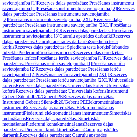
savienojamība [1]
Rezerves daļas paredzētas: Presēšanas instrumentu
savienojamība [1]
Presēšanas instrumentu savienojamība [2]
Rezerves
daļas paredzētas: Presēšanas instrumentu savienojamība
[2]
Presēšanas instrumentu savietojamība [2XL]
Rezerves daļas
paredzētas: Presēšanas instrumentu savietojamība [2XL]
Presēšanas
instrumentu savietojamība [3]
Rezerves daļas paredzētas: Presēšanas
instrumentu savietojamība [3]
Cauruļu apstrādes darbarīki
Rezerves
daļas paredzētas: Cauruļu apstrādes darbarīki
Spiediena testa
korķis
Rezerves daļas paredzētas: Spiediena testa korķis
Pārbaudes
līdzeklis
Piederumi
Presēšanas ierīces
Rezerves daļas paredzētas:
Presēšanas ierīces
Presēšanas ierīču savietojamība [1]
Rezerves daļas
paredzētas: Presēšanas ierīču savietojamība [1]
Presēšanas ierīču
savietojamība [2]
Rezerves daļas paredzētas: Presēšanas ierīču
savietojamība [2]
Presēšanas ierīču savietojamība [2XL]
Rezerves
daļas paredzētas: Presēšanas ierīču savietojamība [2XL]
Universālais
koferis
Rezerves daļas paredzētas: Universālais koferis
Universālais
koferis
Rezerves daļas paredzētas: Universālais koferis
Instrumenti
Geberit Silent-db20/Geberit PE
Rezerves daļas paredzētas:
Instrumenti Geberit Silent-db20/Geberit PE
Elektrometināšanas
instrumenti
Rezerves daļas paredzētas: Elektrometināšanas
instrumenti
Piederumi elektrometināšanas instrumentiem
Simetriskās
metināšanas
Rezerves daļas paredzētas: Simetriskās
metināšanas
Piederumi kontaktmetināšanas
Rezerves daļas
paredzētas: Piederumi kontaktmetināšanas
Cauruļu apstrādes
darbarīki
Rezerves daļas paredzētas: Cauruļu apstrādes