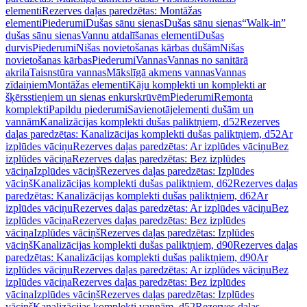
elementi
Rezerves daļas paredzētas: Montāžas
elementi
Piederumi
Dušas sānu sienas
Dušas sānu sienas
“Walk-in”
dušas sānu sienas
Vannu atdalīšanas elementi
Dušas
durvis
Piederumi
Nišas novietošanas kārbas dušām
Nišas
novietošanas kārbas
Piederumi
Vannas
Vannas no sanitārā
akrila
Taisnstūra vannas
Mākslīgā akmens vannas
Vannas
zīdaiņiem
Montāžas elementi
Kāju komplekti un komplekti ar
šķērsstieņiem un sienas enkurskrūvēm
Piederumi
Remonta
komplekti
Papildu piederumi
Savienotājelementi dušām un
vannām
Kanalizācijas komplekti dušas paliktņiem, d52
Rezerves
daļas paredzētas: Kanalizācijas komplekti dušas paliktņiem, d52
Ar
izplūdes vāciņu
Rezerves daļas paredzētas: Ar izplūdes vāciņu
Bez
izplūdes vāciņa
Rezerves daļas paredzētas: Bez izplūdes
vāciņa
Izplūdes vāciņš
Rezerves daļas paredzētas: Izplūdes
vāciņš
Kanalizācijas komplekti dušas paliktņiem, d62
Rezerves daļas
paredzētas: Kanalizācijas komplekti dušas paliktņiem, d62
Ar
izplūdes vāciņu
Rezerves daļas paredzētas: Ar izplūdes vāciņu
Bez
izplūdes vāciņa
Rezerves daļas paredzētas: Bez izplūdes
vāciņa
Izplūdes vāciņš
Rezerves daļas paredzētas: Izplūdes
vāciņš
Kanalizācijas komplekti dušas paliktņiem, d90
Rezerves daļas
paredzētas: Kanalizācijas komplekti dušas paliktņiem, d90
Ar
izplūdes vāciņu
Rezerves daļas paredzētas: Ar izplūdes vāciņu
Bez
izplūdes vāciņa
Rezerves daļas paredzētas: Bez izplūdes
vāciņa
Izplūdes vāciņš
Rezerves daļas paredzētas: Izplūdes
vāciņš
Kanalizācijas komplekti vannām, d52
Rezerves daļas