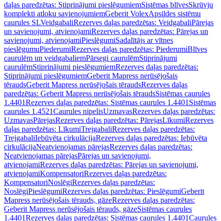
daļas paredzētas: Stiprinājumi pieslēgumiem
Sistēmas blīves
Skrūvju
komplekti atloku savienojumiem
Geberit Volex
Apsildes sistēmu
caurules SL
Veidgabali
Rezerves daļas paredzētas: Veidgabali
Pārejas
un savienojumi, atvienojami
Rezerves daļas paredzētas: Pārejas un
savienojumi, atvienojami
Pieslēgumi
Sadalītājs ar vītnes
pieslēgumu
Piederumi
Rezerves daļas paredzētas: Piederumi
Blīves
caurulēm un veidgabaliem
Pārsegi caurulēm
Stiprinājumi
caurulēm
Stiprinājumi pieslēgumiem
Rezerves daļas paredzētas:
Stiprinājumi pieslēgumiem
Geberit Mapress nerūsējošais
tērauds
Geberit Mapress nerūsējošais tērauds
Rezerves daļas
paredzētas: Geberit Mapress nerūsējošais tērauds
Sistēmas caurules
1.4401
Rezerves daļas paredzētas: Sistēmas caurules 1.4401
Sistēmas
caurules 1.4521
Caurules nipelis
Uzmavas
Rezerves daļas paredzētas:
Uzmavas
Pārejas
Rezerves daļas paredzētas: Pārejas
Līkumi
Rezerves
daļas paredzētas: Līkumi
Trejgabali
Rezerves daļas paredzētas:
Trejgabali
Iebūvēta cirkulācija
Rezerves daļas paredzētas: Iebūvēta
cirkulācija
Neatvienojamas pārejas
Rezerves daļas paredzētas:
Neatvienojamas pārejas
Pārejas un savienojumi,
atvienojami
Rezerves daļas paredzētas: Pārejas un savienojumi,
atvienojami
Kompensatori
Rezerves daļas paredzētas:
Kompensatori
Noslēgi
Rezerves daļas paredzētas:
Noslēgi
Pieslēgumi
Rezerves daļas paredzētas: Pieslēgumi
Geberit
Mapress nerūsējošais tērauds, gāze
Rezerves daļas paredzētas:
Geberit Mapress nerūsējošais tērauds, gāze
Sistēmas caurules
1.4401
Rezerves daļas paredzētas: Sistēmas caurules 1.4401
Caurules