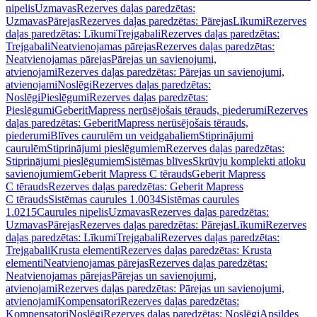
nipelis
Uzmavas
Rezerves daļas paredzētas:
Uzmavas
Pārejas
Rezerves daļas paredzētas: Pārejas
Līkumi
Rezerves
daļas paredzētas: Līkumi
Trejgabali
Rezerves daļas paredzētas:
Trejgabali
Neatvienojamas pārejas
Rezerves daļas paredzētas:
Neatvienojamas pārejas
Pārejas un savienojumi,
atvienojami
Rezerves daļas paredzētas: Pārejas un savienojumi,
atvienojami
Noslēgi
Rezerves daļas paredzētas:
Noslēgi
Pieslēgumi
Rezerves daļas paredzētas:
Pieslēgumi
GeberitMapress nerūsējošais tērauds, piederumi
Rezerves
daļas paredzētas: GeberitMapress nerūsējošais tērauds,
piederumi
Blīves caurulēm un veidgabaliem
Stiprinājumi
caurulēm
Stiprinājumi pieslēgumiem
Rezerves daļas paredzētas:
Stiprinājumi pieslēgumiem
Sistēmas blīves
Skrūvju komplekti atloku
savienojumiem
Geberit Mapress C tērauds
Geberit Mapress
C tērauds
Rezerves daļas paredzētas: Geberit Mapress
C tērauds
Sistēmas caurules 1.0034
Sistēmas caurules
1.0215
Caurules nipelis
Uzmavas
Rezerves daļas paredzētas:
Uzmavas
Pārejas
Rezerves daļas paredzētas: Pārejas
Līkumi
Rezerves
daļas paredzētas: Līkumi
Trejgabali
Rezerves daļas paredzētas:
Trejgabali
Krusta elementi
Rezerves daļas paredzētas: Krusta
elementi
Neatvienojamas pārejas
Rezerves daļas paredzētas:
Neatvienojamas pārejas
Pārejas un savienojumi,
atvienojami
Rezerves daļas paredzētas: Pārejas un savienojumi,
atvienojami
Kompensatori
Rezerves daļas paredzētas:
Kompensatori
Noslēgi
Rezerves daļas paredzētas: Noslēgi
Apsildes