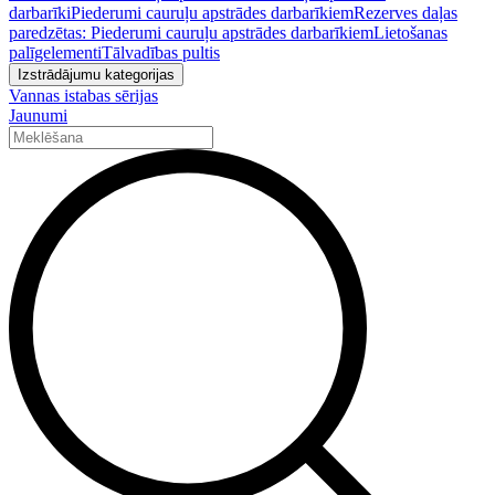
darbarīki
Piederumi cauruļu apstrādes darbarīkiem
Rezerves daļas
paredzētas: Piederumi cauruļu apstrādes darbarīkiem
Lietošanas
palīgelementi
Tālvadības pultis
Izstrādājumu kategorijas
Vannas istabas sērijas
Jaunumi