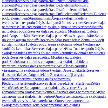
elementi
Rezerves daļas paredzētas: Izlietņu elementi
Bidē
elementi
Rezerves daļas paredzētas: Bidē elementi
Pisuāru
elementi
Rezerves daļas paredzētas: Pisuāru elementi
Dušu
elementi
Rezerves daļas paredzētas: Dušu elementi
Piederumi
Tualetes
podu elementiem
Stiprinājumiem
Ārējās skalojamā ūdens
tvertnes
Tualetes podu ārējās skalojamā ūdens tvertnes
Rezerves daļas
paredzētas: Tualetes podu ārējās skalojamā ūdens tvertnes
Montāža
uz tualetes poda
Rezerves daļas paredzētas: Montāža uz tualetes
poda
Augstu iekārts
Rezerves daļas paredzētas: Augstu iekārts
Zema
un vidēji augsta montāža
Rezerves daļas paredzētas: Zema un vidēji
augsta montāža
Tualetes podu ārējās skalojamā ūdens tvertnes no
sanitārās keramikas
Rezerves daļas paredzētas: Tualetes podu ārējās
skalojamā ūdens tvertnes no sanitārās keramikas
Montāža uz tualetes
poda
Rezerves daļas paredzētas: Montāža uz tualetes
poda
Skalošanas caurules virsapmetuma skalojamā ūdens
tvertnēm
Rezerves daļas paredzētas: Skalošanas caurules
virsapmetuma skalojamā ūdens tvertnēm
Augstu iekārts
Rezerves
daļas paredzētas: Augstu iekārts
Zema un vidēji augsta
montāža
Piederumi
Rezerves daļas paredzētas:
Piederumi
Pieslēgumi
Rezerves daļas paredzētas: Pieslēgumi
Stūra
vārsti
Manšetes
Zemapmetuma skalojamās tvertnes
Sigma
zemapmetuma skalojamās tvertnes
Rezerves daļas paredzētas: Sigma
zemapmetuma skalojamās tvertnes
Omega zemapmetuma skalojamās
tvertnes
Rezerves daļas paredzētas: Omega zemapmetuma
skalojamās tvertnes
Delta zemapmetuma skalojamās