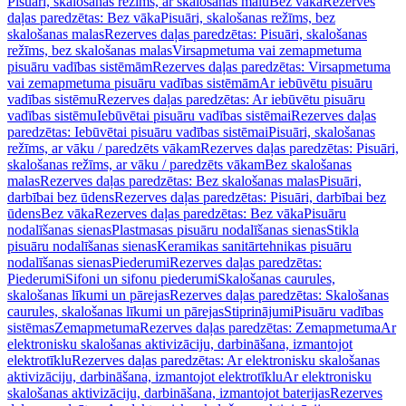
Pisuāri, skalošanas režīms, ar skalošanas malu
Bez vāka
Rezerves
daļas paredzētas: Bez vāka
Pisuāri, skalošanas režīms, bez
skalošanas malas
Rezerves daļas paredzētas: Pisuāri, skalošanas
režīms, bez skalošanas malas
Virsapmetuma vai zemapmetuma
pisuāru vadības sistēmām
Rezerves daļas paredzētas: Virsapmetuma
vai zemapmetuma pisuāru vadības sistēmām
Ar iebūvētu pisuāru
vadības sistēmu
Rezerves daļas paredzētas: Ar iebūvētu pisuāru
vadības sistēmu
Iebūvētai pisuāru vadības sistēmai
Rezerves daļas
paredzētas: Iebūvētai pisuāru vadības sistēmai
Pisuāri, skalošanas
režīms, ar vāku / paredzēts vākam
Rezerves daļas paredzētas: Pisuāri,
skalošanas režīms, ar vāku / paredzēts vākam
Bez skalošanas
malas
Rezerves daļas paredzētas: Bez skalošanas malas
Pisuāri,
darbībai bez ūdens
Rezerves daļas paredzētas: Pisuāri, darbībai bez
ūdens
Bez vāka
Rezerves daļas paredzētas: Bez vāka
Pisuāru
nodalīšanas sienas
Plastmasas pisuāru nodalīšanas sienas
Stikla
pisuāru nodalīšanas sienas
Keramikas sanitārtehnikas pisuāru
nodalīšanas sienas
Piederumi
Rezerves daļas paredzētas:
Piederumi
Sifoni un sifonu piederumi
Skalošanas caurules,
skalošanas līkumi un pārejas
Rezerves daļas paredzētas: Skalošanas
caurules, skalošanas līkumi un pārejas
Stiprinājumi
Pisuāru vadības
sistēmas
Zemapmetuma
Rezerves daļas paredzētas: Zemapmetuma
Ar
elektronisku skalošanas aktivizāciju, darbināšana, izmantojot
elektrotīklu
Rezerves daļas paredzētas: Ar elektronisku skalošanas
aktivizāciju, darbināšana, izmantojot elektrotīklu
Ar elektronisku
skalošanas aktivizāciju, darbināšana, izmantojot baterijas
Rezerves