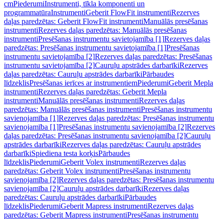
cm
Piederumi
Instrumenti, tīkla komponenti un
programmatūra
Instrumenti
Geberit FlowFit instrumenti
Rezerves
daļas paredzētas: Geberit FlowFit instrumenti
Manuālās presēšanas
instrumenti
Rezerves daļas paredzētas: Manuālās presēšanas
instrumenti
Presēšanas instrumentu savietojamība [1]
Rezerves daļas
paredzētas: Presēšanas instrumentu savietojamība [1]
Presēšanas
instrumentu savietojamība [2]
Rezerves daļas paredzētas: Presēšanas
instrumentu savietojamība [2]
Cauruļu apstrādes darbarīki
Rezerves
daļas paredzētas: Cauruļu apstrādes darbarīki
Pārbaudes
līdzeklis
Presēšanas ierīces ar instrumentiem
Piederumi
Geberit Mepla
instrumenti
Rezerves daļas paredzētas: Geberit Mepla
instrumenti
Manuālās presēšanas instrumenti
Rezerves daļas
paredzētas: Manuālās presēšanas instrumenti
Presēšanas instrumentu
savienojamība [1]
Rezerves daļas paredzētas: Presēšanas instrumentu
savienojamība [1]
Presēšanas instrumentu savienojamība [2]
Rezerves
daļas paredzētas: Presēšanas instrumentu savienojamība [2]
Cauruļu
apstrādes darbarīki
Rezerves daļas paredzētas: Cauruļu apstrādes
darbarīki
Spiediena testa korķis
Pārbaudes
līdzeklis
Piederumi
Geberit Volex instrumenti
Rezerves daļas
paredzētas: Geberit Volex instrumenti
Presēšanas instrumentu
savienojamība [2]
Rezerves daļas paredzētas: Presēšanas instrumentu
savienojamība [2]
Cauruļu apstrādes darbarīki
Rezerves daļas
paredzētas: Cauruļu apstrādes darbarīki
Pārbaudes
līdzeklis
Piederumi
Geberit Mapress instrumenti
Rezerves daļas
paredzētas: Geberit Mapress instrumenti
Presēšanas instrumentu