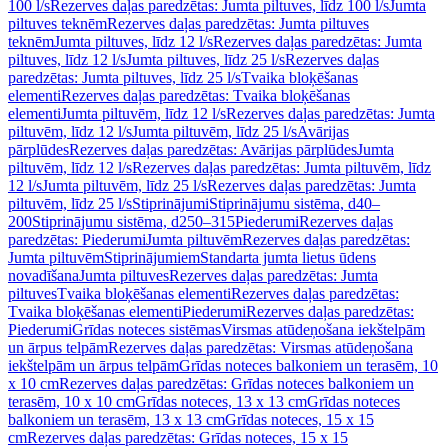
100 l/s
Rezerves daļas paredzētas: Jumta piltuves, līdz 100 l/s
Jumta
piltuves teknēm
Rezerves daļas paredzētas: Jumta piltuves
teknēm
Jumta piltuves, līdz 12 l/s
Rezerves daļas paredzētas: Jumta
piltuves, līdz 12 l/s
Jumta piltuves, līdz 25 l/s
Rezerves daļas
paredzētas: Jumta piltuves, līdz 25 l/s
Tvaika bloķēšanas
elementi
Rezerves daļas paredzētas: Tvaika bloķēšanas
elementi
Jumta piltuvēm, līdz 12 l/s
Rezerves daļas paredzētas: Jumta
piltuvēm, līdz 12 l/s
Jumta piltuvēm, līdz 25 l/s
Avārijas
pārplūdes
Rezerves daļas paredzētas: Avārijas pārplūdes
Jumta
piltuvēm, līdz 12 l/s
Rezerves daļas paredzētas: Jumta piltuvēm, līdz
12 l/s
Jumta piltuvēm, līdz 25 l/s
Rezerves daļas paredzētas: Jumta
piltuvēm, līdz 25 l/s
Stiprinājumi
Stiprinājumu sistēma, d40–
200
Stiprinājumu sistēma, d250–315
Piederumi
Rezerves daļas
paredzētas: Piederumi
Jumta piltuvēm
Rezerves daļas paredzētas:
Jumta piltuvēm
Stiprinājumiem
Standarta jumta lietus ūdens
novadīšana
Jumta piltuves
Rezerves daļas paredzētas: Jumta
piltuves
Tvaika bloķēšanas elementi
Rezerves daļas paredzētas:
Tvaika bloķēšanas elementi
Piederumi
Rezerves daļas paredzētas:
Piederumi
Grīdas noteces sistēmas
Virsmas atūdeņošana iekštelpām
un ārpus telpām
Rezerves daļas paredzētas: Virsmas atūdeņošana
iekštelpām un ārpus telpām
Grīdas noteces balkoniem un terasēm, 10
x 10 cm
Rezerves daļas paredzētas: Grīdas noteces balkoniem un
terasēm, 10 x 10 cm
Grīdas noteces, 13 x 13 cm
Grīdas noteces
balkoniem un terasēm, 13 x 13 cm
Grīdas noteces, 15 x 15
cm
Rezerves daļas paredzētas: Grīdas noteces, 15 x 15