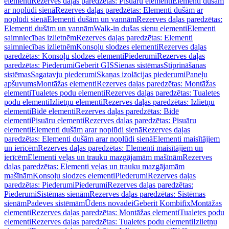
elementi
Rezerves daļas paredzētas: Pisuāru elementi
Elementi dušām
ar noplūdi sienā
Rezerves daļas paredzētas: Elementi dušām ar
noplūdi sienā
Elementi dušām un vannām
Rezerves daļas paredzētas:
Elementi dušām un vannām
Walk-in dušas sienu elementi
Elementi
saimniecības izlietnēm
Rezerves daļas paredzētas: Elementi
saimniecības izlietnēm
Konsoļu slodzes elementi
Rezerves daļas
paredzētas: Konsoļu slodzes elementi
Piederumi
Rezerves daļas
paredzētas: Piederumi
Geberit GIS
Sienas sistēmas
Stiprināšanas
sistēmas
Sagatavju piederumi
Skaņas izolācijas piederumi
Paneļu
apšuvums
Montāžas elementi
Rezerves daļas paredzētas: Montāžas
elementi
Tualetes podu elementi
Rezerves daļas paredzētas: Tualetes
podu elementi
Izlietņu elementi
Rezerves daļas paredzētas: Izlietņu
elementi
Bidē elementi
Rezerves daļas paredzētas: Bidē
elementi
Pisuāru elementi
Rezerves daļas paredzētas: Pisuāru
elementi
Elementi dušām arar noplūdi sienā
Rezerves daļas
paredzētas: Elementi dušām arar noplūdi sienā
Elementi maisītājiem
un ierīcēm
Rezerves daļas paredzētas: Elementi maisītājiem un
ierīcēm
Elementi veļas un trauku mazgājamām mašīnām
Rezerves
daļas paredzētas: Elementi veļas un trauku mazgājamām
mašīnām
Konsoļu slodzes elementi
Piederumi
Rezerves daļas
paredzētas: Piederumi
Piederumi
Rezerves daļas paredzētas:
Piederumi
Sistēmas sienām
Rezerves daļas paredzētas: Sistēmas
sienām
Padeves sistēmām
Ūdens novadei
Geberit Kombifix
Montāžas
elementi
Rezerves daļas paredzētas: Montāžas elementi
Tualetes podu
elementi
Rezerves daļas paredzētas: Tualetes podu elementi
Izlietņu