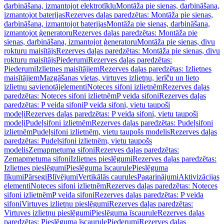
darbināšana, izmantojot elektrotīklu
Montāža pie sienas, darbināšana,
izmantojot baterijas
Rezerves daļas paredzētas: Montāža pie sienas,
darbināšana, izmantojot baterijas
Montāža pie sienas, darbināšana,
izmantojot ģeneratoru
Rezerves daļas paredzētas: Montāža pie
sienas, darbināšana, izmantojot ģeneratoru
Montāža pie sienas, divu
rokturu maisītājs
Rezerves daļas paredzētas: Montāža pie sienas, divu
rokturu maisītājs
Piederumi
Rezerves daļas paredzētas:
Piederumi
Izlietnes maisītājiem
Rezerves daļas paredzētas: Izlietnes
maisītājiem
Mazgāšanas vietas, virtuves izlietņu, ierīču un lieto
izlietņu savienotājelementi
Noteces sifoni izlietnēm
Rezerves daļas
paredzētas: Noteces sifoni izlietnēm
P veida sifoni
Rezerves daļas
paredzētas: P veida sifoni
P veida sifoni, vietu taupoši
modeļi
Rezerves daļas paredzētas: P veida sifoni, vietu taupoši
modeļi
Pudeļsifoni izlietnēm
Rezerves daļas paredzētas: Pudeļsifoni
izlietnēm
Pudeļsifoni izlietnēm, vietu taupošs modelis
Rezerves daļas
paredzētas: Pudeļsifoni izlietnēm, vietu taupošs
modelis
Zemapmetuma sifoni
Rezerves daļas paredzētas:
Zemapmetuma sifoni
Izlietnes pieslēgumi
Rezerves daļas paredzētas:
Izlietnes pieslēgumi
Pieslēguma īscaurule
Pieslēguma
līkumi
Pārsegi
Blīvējumi
Vertikālās caurules
Pagarinājumi
Aktivizācijas
elementi
Noteces sifoni izlietnēm
Rezerves daļas paredzētas: Noteces
sifoni izlietnēm
P veida sifoni
Rezerves daļas paredzētas: P veida
sifoni
Virtuves izlietņu pieslēgumi
Rezerves daļas paredzētas:
Virtuves izlietņu pieslēgumi
Pieslēguma īscaurule
Rezerves daļas
paredzētas: Pieslēguma īscaurule
Piederumi
Rezerves daļas