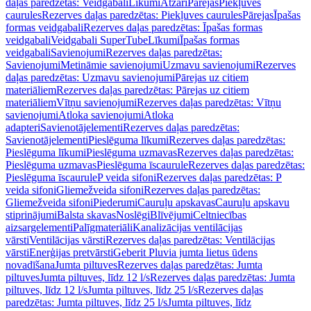
daļas paredzētas: Veidgabali
Līkumi
Atzari
Pārejas
Piekļuves
caurules
Rezerves daļas paredzētas: Piekļuves caurules
Pārejas
Īpašas
formas veidgabali
Rezerves daļas paredzētas: Īpašas formas
veidgabali
Veidgabali SuperTube
Līkumi
Īpašas formas
veidgabali
Savienojumi
Rezerves daļas paredzētas:
Savienojumi
Metināmie savienojumi
Uzmavu savienojumi
Rezerves
daļas paredzētas: Uzmavu savienojumi
Pārejas uz citiem
materiāliem
Rezerves daļas paredzētas: Pārejas uz citiem
materiāliem
Vītņu savienojumi
Rezerves daļas paredzētas: Vītņu
savienojumi
Atloka savienojumi
Atloka
adapteri
Savienotājelementi
Rezerves daļas paredzētas:
Savienotājelementi
Pieslēguma līkumi
Rezerves daļas paredzētas:
Pieslēguma līkumi
Pieslēguma uzmavas
Rezerves daļas paredzētas:
Pieslēguma uzmavas
Pieslēguma īscaurule
Rezerves daļas paredzētas:
Pieslēguma īscaurule
P veida sifoni
Rezerves daļas paredzētas: P
veida sifoni
Gliemežveida sifoni
Rezerves daļas paredzētas:
Gliemežveida sifoni
Piederumi
Cauruļu apskavas
Cauruļu apskavu
stiprinājumi
Balsta skavas
Noslēgi
Blīvējumi
Celtniecības
aizsargelementi
Palīgmateriāli
Kanalizācijas ventilācijas
vārsti
Ventilācijas vārsti
Rezerves daļas paredzētas: Ventilācijas
vārsti
Enerģijas pretvārsti
Geberit Pluvia jumta lietus ūdens
novadīšana
Jumta piltuves
Rezerves daļas paredzētas: Jumta
piltuves
Jumta piltuves, līdz 12 l/s
Rezerves daļas paredzētas: Jumta
piltuves, līdz 12 l/s
Jumta piltuves, līdz 25 l/s
Rezerves daļas
paredzētas: Jumta piltuves, līdz 25 l/s
Jumta piltuves, līdz