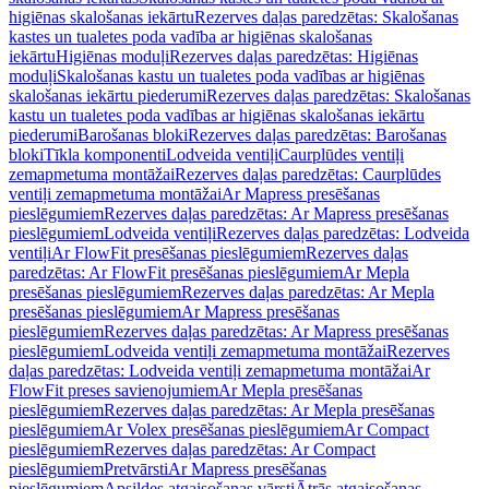
higiēnas skalošanas iekārtu
Rezerves daļas paredzētas: Skalošanas
kastes un tualetes poda vadība ar higiēnas skalošanas
iekārtu
Higiēnas moduļi
Rezerves daļas paredzētas: Higiēnas
moduļi
Skalošanas kastu un tualetes poda vadības ar higiēnas
skalošanas iekārtu piederumi
Rezerves daļas paredzētas: Skalošanas
kastu un tualetes poda vadības ar higiēnas skalošanas iekārtu
piederumi
Barošanas bloki
Rezerves daļas paredzētas: Barošanas
bloki
Tīkla komponenti
Lodveida ventiļi
Caurplūdes ventiļi
zemapmetuma montāžai
Rezerves daļas paredzētas: Caurplūdes
ventiļi zemapmetuma montāžai
Ar Mapress presēšanas
pieslēgumiem
Rezerves daļas paredzētas: Ar Mapress presēšanas
pieslēgumiem
Lodveida ventiļi
Rezerves daļas paredzētas: Lodveida
ventiļi
Ar FlowFit presēšanas pieslēgumiem
Rezerves daļas
paredzētas: Ar FlowFit presēšanas pieslēgumiem
Ar Mepla
presēšanas pieslēgumiem
Rezerves daļas paredzētas: Ar Mepla
presēšanas pieslēgumiem
Ar Mapress presēšanas
pieslēgumiem
Rezerves daļas paredzētas: Ar Mapress presēšanas
pieslēgumiem
Lodveida ventiļi zemapmetuma montāžai
Rezerves
daļas paredzētas: Lodveida ventiļi zemapmetuma montāžai
Ar
FlowFit preses savienojumiem
Ar Mepla presēšanas
pieslēgumiem
Rezerves daļas paredzētas: Ar Mepla presēšanas
pieslēgumiem
Ar Volex presēšanas pieslēgumiem
Ar Compact
pieslēgumiem
Rezerves daļas paredzētas: Ar Compact
pieslēgumiem
Pretvārsti
Ar Mapress presēšanas
pieslēgumiem
Apsildes atgaisošanas vārsti
Ātrās atgaisošanas