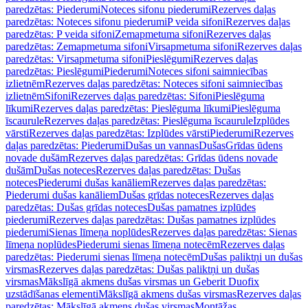
paredzētas: Piederumi
Noteces sifonu piederumi
Rezerves daļas
paredzētas: Noteces sifonu piederumi
P veida sifoni
Rezerves daļas
paredzētas: P veida sifoni
Zemapmetuma sifoni
Rezerves daļas
paredzētas: Zemapmetuma sifoni
Virsapmetuma sifoni
Rezerves daļas
paredzētas: Virsapmetuma sifoni
Pieslēgumi
Rezerves daļas
paredzētas: Pieslēgumi
Piederumi
Noteces sifoni saimniecības
izlietnēm
Rezerves daļas paredzētas: Noteces sifoni saimniecības
izlietnēm
Sifoni
Rezerves daļas paredzētas: Sifoni
Pieslēguma
līkumi
Rezerves daļas paredzētas: Pieslēguma līkumi
Pieslēguma
īscaurule
Rezerves daļas paredzētas: Pieslēguma īscaurule
Izplūdes
vārsti
Rezerves daļas paredzētas: Izplūdes vārsti
Piederumi
Rezerves
daļas paredzētas: Piederumi
Dušas un vannas
Dušas
Grīdas ūdens
novade dušām
Rezerves daļas paredzētas: Grīdas ūdens novade
dušām
Dušas noteces
Rezerves daļas paredzētas: Dušas
noteces
Piederumi dušas kanāliem
Rezerves daļas paredzētas:
Piederumi dušas kanāliem
Dušas grīdas noteces
Rezerves daļas
paredzētas: Dušas grīdas noteces
Dušas pamatnes izplūdes
piederumi
Rezerves daļas paredzētas: Dušas pamatnes izplūdes
piederumi
Sienas līmeņa noplūdes
Rezerves daļas paredzētas: Sienas
līmeņa noplūdes
Piederumi sienas līmeņa notecēm
Rezerves daļas
paredzētas: Piederumi sienas līmeņa notecēm
Dušas paliktņi un dušas
virsmas
Rezerves daļas paredzētas: Dušas paliktņi un dušas
virsmas
Mākslīgā akmens dušas virsmas un Geberit Duofix
uzstādīšanas elementi
Mākslīgā akmens dušas virsmas
Rezerves daļas
paredzētas: Mākslīgā akmens dušas virsmas
Montāžas