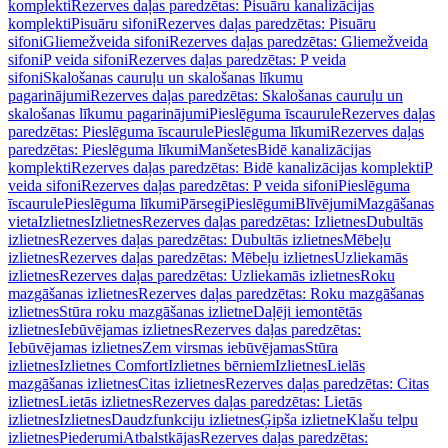
komplekti
Rezerves daļas paredzētas: Pisuāru kanalizācijas
komplekti
Pisuāru sifoni
Rezerves daļas paredzētas: Pisuāru
sifoni
Gliemežveida sifoni
Rezerves daļas paredzētas: Gliemežveida
sifoni
P veida sifoni
Rezerves daļas paredzētas: P veida
sifoni
Skalošanas cauruļu un skalošanas līkumu
pagarinājumi
Rezerves daļas paredzētas: Skalošanas cauruļu un
skalošanas līkumu pagarinājumi
Pieslēguma īscaurule
Rezerves daļas
paredzētas: Pieslēguma īscaurule
Pieslēguma līkumi
Rezerves daļas
paredzētas: Pieslēguma līkumi
Manšetes
Bidē kanalizācijas
komplekti
Rezerves daļas paredzētas: Bidē kanalizācijas komplekti
P
veida sifoni
Rezerves daļas paredzētas: P veida sifoni
Pieslēguma
īscaurule
Pieslēguma līkumi
Pārsegi
Pieslēgumi
Blīvējumi
Mazgāšanas
vieta
Izlietnes
Izlietnes
Rezerves daļas paredzētas: Izlietnes
Dubultās
izlietnes
Rezerves daļas paredzētas: Dubultās izlietnes
Mēbeļu
izlietnes
Rezerves daļas paredzētas: Mēbeļu izlietnes
Uzliekamās
izlietnes
Rezerves daļas paredzētas: Uzliekamās izlietnes
Roku
mazgāšanas izlietnes
Rezerves daļas paredzētas: Roku mazgāšanas
izlietnes
Stūra roku mazgāšanas izlietne
Daļēji iemontētās
izlietnes
Iebūvējamas izlietnes
Rezerves daļas paredzētas:
Iebūvējamas izlietnes
Zem virsmas iebūvējamas
Stūra
izlietnes
Izlietnes Comfort
Izlietnes bērniem
Izlietnes
Lielās
mazgāšanas izlietnes
Citas izlietnes
Rezerves daļas paredzētas: Citas
izlietnes
Lietās izlietnes
Rezerves daļas paredzētas: Lietās
izlietnes
Izlietnes
Daudzfunkciju izlietnes
Ģipša izlietne
Klašu telpu
izlietnes
Piederumi
Atbalstkājas
Rezerves daļas paredzētas: