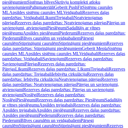
pieslēgumiem
Sistēmas blīves
Skrūvju komplekti atloku
savienojumiem
Palīgmateriāli
Geberit PushFit
Sistēmu caurules
ML
Apsildes sistēmu caurules ML
Veidgabali
Rezerves daļas
paredzētas: Veidgabali
Līkumi
Trejgabali
Neatvienojamas
pārejas
Rezerves daļas paredzētas: Neatvienojamas pārejas
Pārejas un
savienojumi, atvienojami
Pieslēgumi
Sadalītājs ar vītnes
pieslēgumu
Apsildes pieslēgumi
Piederumi
Rezerves daļas paredzētas:
Piederumi
Blīves caurulēm un veidgabaliem
Pārsegi
caurulēm
Stiprinājumi caurulēm
Stiprinājumi pieslēgumiem
Rezerves
daļas paredzētas: Stiprinājumi pieslēgumiem
Geberit Mepla
Sistēmu
caurules ML
Apsildes sistēmu caurules ML
Veidgabali
Rezerves daļas
paredzētas: Veidgabali
Savienojumi
Rezerves daļas paredzētas:
Savienojumi
Pārejas
Rezerves daļas paredzētas:
Pārejas
Līkumi
Rezerves daļas paredzētas: Līkumi
Trejgabali
Rezerves
daļas paredzētas: Trejgabali
Iebūvēta cirkulācija
Rezerves daļas
paredzētas: Iebūvēta cirkulācija
Neatvienojamas pārejas
Rezerves
daļas paredzētas: Neatvienojamas pārejas
Pārejas un savienojumi,
atvienojami
Rezerves daļas paredzētas: Pārejas un savienojumi,
atvienojami
Noslēgi
Rezerves daļas paredzētas:
Noslēgi
Pieslēgumi
Rezerves daļas paredzētas: Pieslēgumi
Sadalītājs
ar vītnes pieslēgumu
Apsildes trejgabals
Rezerves daļas paredzētas:
Apsildes trejgabals
Apsildes pieslēgumi
Rezerves daļas paredzētas:
Apsildes pieslēgumi
Piederumi
Rezerves daļas paredzētas:
Piederumi
Blīves caurulēm un veidgabaliem
Pārsegi
caurulēm
Stiprinājumi caurulēm
Stiprinājumi pieslēgumiem
Rezerves