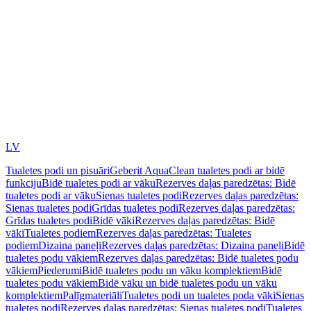
LV
Tualetes podi un pisuāri
Geberit AquaClean tualetes podi ar bidē
funkciju
Bidē tualetes podi ar vāku
Rezerves daļas paredzētas: Bidē
tualetes podi ar vāku
Sienas tualetes podi
Rezerves daļas paredzētas:
Sienas tualetes podi
Grīdas tualetes podi
Rezerves daļas paredzētas:
Grīdas tualetes podi
Bidē vāki
Rezerves daļas paredzētas: Bidē
vāki
Tualetes podiem
Rezerves daļas paredzētas: Tualetes
podiem
Dizaina paneļi
Rezerves daļas paredzētas: Dizaina paneļi
Bidē
tualetes podu vākiem
Rezerves daļas paredzētas: Bidē tualetes podu
vākiem
Piederumi
Bidē tualetes podu un vāku komplektiem
Bidē
tualetes podu vākiem
Bidē vāku un bidē tualetes podu un vāku
komplektiem
Palīgmateriāli
Tualetes podi un tualetes poda vāki
Sienas
tualetes podi
Rezerves daļas paredzētas: Sienas tualetes podi
Tualetes