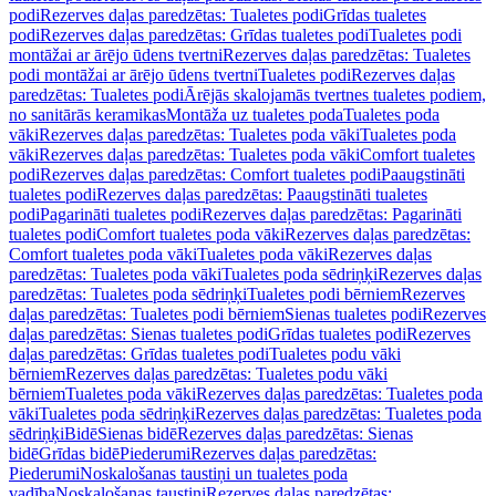
podi
Rezerves daļas paredzētas: Tualetes podi
Grīdas tualetes
podi
Rezerves daļas paredzētas: Grīdas tualetes podi
Tualetes podi
montāžai ar ārējo ūdens tvertni
Rezerves daļas paredzētas: Tualetes
podi montāžai ar ārējo ūdens tvertni
Tualetes podi
Rezerves daļas
paredzētas: Tualetes podi
Ārējās skalojamās tvertnes tualetes podiem,
no sanitārās keramikas
Montāža uz tualetes poda
Tualetes poda
vāki
Rezerves daļas paredzētas: Tualetes poda vāki
Tualetes poda
vāki
Rezerves daļas paredzētas: Tualetes poda vāki
Comfort tualetes
podi
Rezerves daļas paredzētas: Comfort tualetes podi
Paaugstināti
tualetes podi
Rezerves daļas paredzētas: Paaugstināti tualetes
podi
Pagarināti tualetes podi
Rezerves daļas paredzētas: Pagarināti
tualetes podi
Comfort tualetes poda vāki
Rezerves daļas paredzētas:
Comfort tualetes poda vāki
Tualetes poda vāki
Rezerves daļas
paredzētas: Tualetes poda vāki
Tualetes poda sēdriņķi
Rezerves daļas
paredzētas: Tualetes poda sēdriņķi
Tualetes podi bērniem
Rezerves
daļas paredzētas: Tualetes podi bērniem
Sienas tualetes podi
Rezerves
daļas paredzētas: Sienas tualetes podi
Grīdas tualetes podi
Rezerves
daļas paredzētas: Grīdas tualetes podi
Tualetes podu vāki
bērniem
Rezerves daļas paredzētas: Tualetes podu vāki
bērniem
Tualetes poda vāki
Rezerves daļas paredzētas: Tualetes poda
vāki
Tualetes poda sēdriņķi
Rezerves daļas paredzētas: Tualetes poda
sēdriņķi
Bidē
Sienas bidē
Rezerves daļas paredzētas: Sienas
bidē
Grīdas bidē
Piederumi
Rezerves daļas paredzētas:
Piederumi
Noskalošanas taustiņi un tualetes poda
vadība
Noskalošanas taustiņi
Rezerves daļas paredzētas: