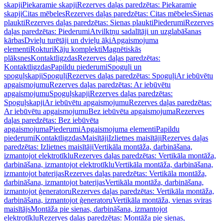
skapji
Piekaramie skapji
Rezerves daļas paredzētas: Piekaramie
skapji
Citas mēbeles
Rezerves daļas paredzētas: Citas mēbeles
Sienas
plaukti
Rezerves daļas paredzētas: Sienas plaukti
Piederumi
Rezerves
daļas paredzētas: Piederumi
Atvilktņu sadalītāji un uzglabāšanas
kārbas
Dvieļu turētāji un dvieļu āķi
Apgaismojuma
elementi
Rokturi
Kāju komplekti
Magnētiskās
plāksnes
Kontaktligzdas
Rezerves daļas paredzētas:
Kontaktligzdas
Papildu piederumi
Spoguļi un
spoguļskapji
Spoguļi
Rezerves daļas paredzētas: Spoguļi
Ar iebūvētu
apgaismojumu
Rezerves daļas paredzētas: Ar iebūvētu
apgaismojumu
Spoguļskapji
Rezerves daļas paredzētas:
Spoguļskapji
Ar iebūvētu apgaismojumu
Rezerves daļas paredzētas:
Ar iebūvētu apgaismojumu
Bez iebūvēta apgaismojuma
Rezerves
daļas paredzētas: Bez iebūvēta
apgaismojuma
Piederumi
Apgaismojuma elementi
Papildu
piederumi
Kontaktligzdas
Maisītāji
Izlietnes maisītāji
Rezerves daļas
paredzētas: Izlietnes maisītāji
Vertikāla montāža, darbināšana,
izmantojot elektrotīklu
Rezerves daļas paredzētas: Vertikāla montāža,
darbināšana, izmantojot elektrotīklu
Vertikāla montāža, darbināšana,
izmantojot baterijas
Rezerves daļas paredzētas: Vertikāla montāža,
darbināšana, izmantojot baterijas
Vertikāla montāža, darbināšana,
izmantojot ģeneratoru
Rezerves daļas paredzētas: Vertikāla montāža,
darbināšana, izmantojot ģeneratoru
Vertikāla montāža, vienas sviras
maisītājs
Montāža pie sienas, darbināšana, izmantojot
elektrotīklu
Rezerves daļas paredzētas: Montāža pie sienas,