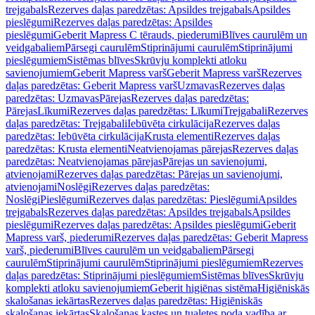
trejgabals
Rezerves daļas paredzētas: Apsildes trejgabals
Apsildes
pieslēgumi
Rezerves daļas paredzētas: Apsildes
pieslēgumi
Geberit Mapress C tērauds, piederumi
Blīves caurulēm un
veidgabaliem
Pārsegi caurulēm
Stiprinājumi caurulēm
Stiprinājumi
pieslēgumiem
Sistēmas blīves
Skrūvju komplekti atloku
savienojumiem
Geberit Mapress varš
Geberit Mapress varš
Rezerves
daļas paredzētas: Geberit Mapress varš
Uzmavas
Rezerves daļas
paredzētas: Uzmavas
Pārejas
Rezerves daļas paredzētas:
Pārejas
Līkumi
Rezerves daļas paredzētas: Līkumi
Trejgabali
Rezerves
daļas paredzētas: Trejgabali
Iebūvēta cirkulācija
Rezerves daļas
paredzētas: Iebūvēta cirkulācija
Krusta elementi
Rezerves daļas
paredzētas: Krusta elementi
Neatvienojamas pārejas
Rezerves daļas
paredzētas: Neatvienojamas pārejas
Pārejas un savienojumi,
atvienojami
Rezerves daļas paredzētas: Pārejas un savienojumi,
atvienojami
Noslēgi
Rezerves daļas paredzētas:
Noslēgi
Pieslēgumi
Rezerves daļas paredzētas: Pieslēgumi
Apsildes
trejgabals
Rezerves daļas paredzētas: Apsildes trejgabals
Apsildes
pieslēgumi
Rezerves daļas paredzētas: Apsildes pieslēgumi
Geberit
Mapress varš, piederumi
Rezerves daļas paredzētas: Geberit Mapress
varš, piederumi
Blīves caurulēm un veidgabaliem
Pārsegi
caurulēm
Stiprinājumi caurulēm
Stiprinājumi pieslēgumiem
Rezerves
daļas paredzētas: Stiprinājumi pieslēgumiem
Sistēmas blīves
Skrūvju
komplekti atloku savienojumiem
Geberit higiēnas sistēma
Higiēniskās
skalošanas iekārtas
Rezerves daļas paredzētas: Higiēniskās
skalošanas iekārtas
Skalošanas kastes un tualetes poda vadība ar