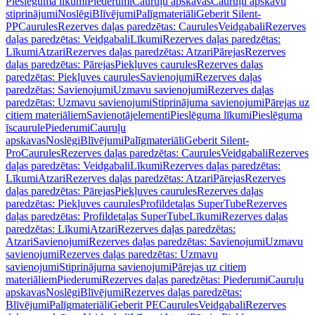
Pieslēguma līkumi
Piederumi
Cauruļu apskavas
Cauruļu apskavu
stiprinājumi
Noslēgi
Blīvējumi
Palīgmateriāli
Geberit Silent-
PP
Caurules
Rezerves daļas paredzētas: Caurules
Veidgabali
Rezerves
daļas paredzētas: Veidgabali
Līkumi
Rezerves daļas paredzētas:
Līkumi
Atzari
Rezerves daļas paredzētas: Atzari
Pārejas
Rezerves
daļas paredzētas: Pārejas
Piekļuves caurules
Rezerves daļas
paredzētas: Piekļuves caurules
Savienojumi
Rezerves daļas
paredzētas: Savienojumi
Uzmavu savienojumi
Rezerves daļas
paredzētas: Uzmavu savienojumi
Stiprinājuma savienojumi
Pārejas uz
citiem materiāliem
Savienotājelementi
Pieslēguma līkumi
Pieslēguma
īscaurule
Piederumi
Cauruļu
apskavas
Noslēgi
Blīvējumi
Palīgmateriāli
Geberit Silent-
Pro
Caurules
Rezerves daļas paredzētas: Caurules
Veidgabali
Rezerves
daļas paredzētas: Veidgabali
Līkumi
Rezerves daļas paredzētas:
Līkumi
Atzari
Rezerves daļas paredzētas: Atzari
Pārejas
Rezerves
daļas paredzētas: Pārejas
Piekļuves caurules
Rezerves daļas
paredzētas: Piekļuves caurules
Profildetaļas SuperTube
Rezerves
daļas paredzētas: Profildetaļas SuperTube
Līkumi
Rezerves daļas
paredzētas: Līkumi
Atzari
Rezerves daļas paredzētas:
Atzari
Savienojumi
Rezerves daļas paredzētas: Savienojumi
Uzmavu
savienojumi
Rezerves daļas paredzētas: Uzmavu
savienojumi
Stiprinājuma savienojumi
Pārejas uz citiem
materiāliem
Piederumi
Rezerves daļas paredzētas: Piederumi
Cauruļu
apskavas
Noslēgi
Blīvējumi
Rezerves daļas paredzētas:
Blīvējumi
Palīgmateriāli
Geberit PE
Caurules
Veidgabali
Rezerves