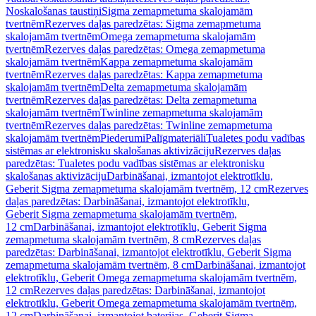
Noskalošanas taustiņi
Sigma zemapmetuma skalojamām
tvertnēm
Rezerves daļas paredzētas: Sigma zemapmetuma
skalojamām tvertnēm
Omega zemapmetuma skalojamām
tvertnēm
Rezerves daļas paredzētas: Omega zemapmetuma
skalojamām tvertnēm
Kappa zemapmetuma skalojamām
tvertnēm
Rezerves daļas paredzētas: Kappa zemapmetuma
skalojamām tvertnēm
Delta zemapmetuma skalojamām
tvertnēm
Rezerves daļas paredzētas: Delta zemapmetuma
skalojamām tvertnēm
Twinline zemapmetuma skalojamām
tvertnēm
Rezerves daļas paredzētas: Twinline zemapmetuma
skalojamām tvertnēm
Piederumi
Palīgmateriāli
Tualetes podu vadības
sistēmas ar elektronisku skalošanas aktivizāciju
Rezerves daļas
paredzētas: Tualetes podu vadības sistēmas ar elektronisku
skalošanas aktivizāciju
Darbināšanai, izmantojot elektrotīklu,
Geberit Sigma zemapmetuma skalojamām tvertnēm, 12 cm
Rezerves
daļas paredzētas: Darbināšanai, izmantojot elektrotīklu,
Geberit Sigma zemapmetuma skalojamām tvertnēm,
12 cm
Darbināšanai, izmantojot elektrotīklu, Geberit Sigma
zemapmetuma skalojamām tvertnēm, 8 cm
Rezerves daļas
paredzētas: Darbināšanai, izmantojot elektrotīklu, Geberit Sigma
zemapmetuma skalojamām tvertnēm, 8 cm
Darbināšanai, izmantojot
elektrotīklu, Geberit Omega zemapmetuma skalojamām tvertnēm,
12 cm
Rezerves daļas paredzētas: Darbināšanai, izmantojot
elektrotīklu, Geberit Omega zemapmetuma skalojamām tvertnēm,
12 cm
Darbināšanai, izmantojot baterijas, Geberit Sigma