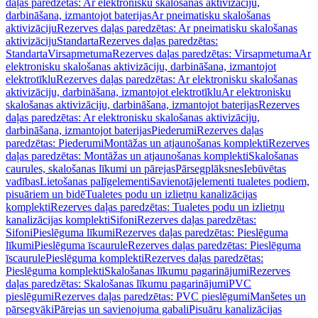
daļas paredzētas: Ar elektronisku skalošanas aktivizāciju,
darbināšana, izmantojot baterijas
Ar pneimatisku skalošanas
aktivizāciju
Rezerves daļas paredzētas: Ar pneimatisku skalošanas
aktivizāciju
Standarta
Rezerves daļas paredzētas:
Standarta
Virsapmetuma
Rezerves daļas paredzētas: Virsapmetuma
Ar
elektronisku skalošanas aktivizāciju, darbināšana, izmantojot
elektrotīklu
Rezerves daļas paredzētas: Ar elektronisku skalošanas
aktivizāciju, darbināšana, izmantojot elektrotīklu
Ar elektronisku
skalošanas aktivizāciju, darbināšana, izmantojot baterijas
Rezerves
daļas paredzētas: Ar elektronisku skalošanas aktivizāciju,
darbināšana, izmantojot baterijas
Piederumi
Rezerves daļas
paredzētas: Piederumi
Montāžas un atjaunošanas komplekti
Rezerves
daļas paredzētas: Montāžas un atjaunošanas komplekti
Skalošanas
caurules, skalošanas līkumi un pārejas
Pārsegplāksnes
Iebūvētas
vadības
Lietošanas palīgelementi
Savienotājelementi tualetes podiem,
pisuāriem un bidē
Tualetes podu un izlietņu kanalizācijas
komplekti
Rezerves daļas paredzētas: Tualetes podu un izlietņu
kanalizācijas komplekti
Sifoni
Rezerves daļas paredzētas:
Sifoni
Pieslēguma līkumi
Rezerves daļas paredzētas: Pieslēguma
līkumi
Pieslēguma īscaurule
Rezerves daļas paredzētas: Pieslēguma
īscaurule
Pieslēguma komplekti
Rezerves daļas paredzētas:
Pieslēguma komplekti
Skalošanas līkumu pagarinājumi
Rezerves
daļas paredzētas: Skalošanas līkumu pagarinājumi
PVC
pieslēgumi
Rezerves daļas paredzētas: PVC pieslēgumi
Manšetes un
pārsegvāki
Pārejas un savienojuma gabali
Pisuāru kanalizācijas