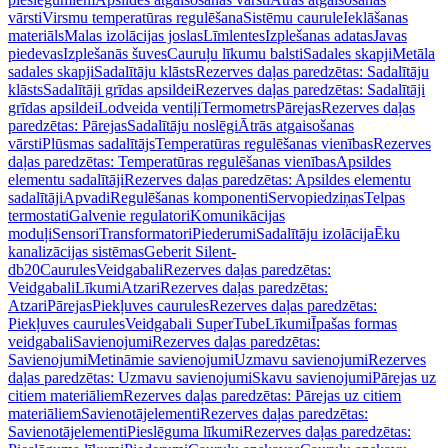
vārsti
Virsmu temperatūras regulēšana
Sistēmu caurule
Ieklāšanas
materiāls
Malas izolācijas joslas
Līmlentes
Izplešanas adatas
Javas
piedevas
Izplešanās šuves
Cauruļu līkumu balsti
Sadales skapji
Metāla
sadales skapji
Sadalītāju klāsts
Rezerves daļas paredzētas: Sadalītāju
klāsts
Sadalītāji grīdas apsildei
Rezerves daļas paredzētas: Sadalītāji
grīdas apsildei
Lodveida ventiļi
Termometrs
Pārejas
Rezerves daļas
paredzētas: Pārejas
Sadalītāju noslēgi
Ātrās atgaisošanas
vārsti
Plūsmas sadalītājs
Temperatūras regulēšanas vienības
Rezerves
daļas paredzētas: Temperatūras regulēšanas vienības
Apsildes
elementu sadalītāji
Rezerves daļas paredzētas: Apsildes elementu
sadalītāji
Apvadi
Regulēšanas komponenti
Servopiedziņas
Telpas
termostati
Galvenie regulatori
Komunikācijas
moduļi
Sensori
Transformatori
Piederumi
Sadalītāju izolācija
Ēku
kanalizācijas sistēmas
Geberit Silent-
db20
Caurules
Veidgabali
Rezerves daļas paredzētas:
Veidgabali
Līkumi
Atzari
Rezerves daļas paredzētas:
Atzari
Pārejas
Piekļuves caurules
Rezerves daļas paredzētas:
Piekļuves caurules
Veidgabali SuperTube
Līkumi
Īpašas formas
veidgabali
Savienojumi
Rezerves daļas paredzētas:
Savienojumi
Metināmie savienojumi
Uzmavu savienojumi
Rezerves
daļas paredzētas: Uzmavu savienojumi
Skavu savienojumi
Pārejas uz
citiem materiāliem
Rezerves daļas paredzētas: Pārejas uz citiem
materiāliem
Savienotājelementi
Rezerves daļas paredzētas:
Savienotājelementi
Pieslēguma līkumi
Rezerves daļas paredzētas: