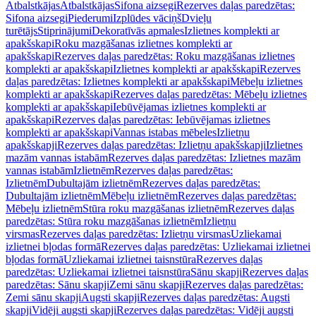
Atbalstkājas
Atbalstkājas
Sifona aizsegi
Rezerves daļas paredzētas:
Sifona aizsegi
Piederumi
Izplūdes vāciņš
Dvieļu
turētājs
Stiprinājumi
Dekoratīvās apmales
Izlietnes komplekti ar
apakšskapi
Roku mazgāšanas izlietnes komplekti ar
apakšskapi
Rezerves daļas paredzētas: Roku mazgāšanas izlietnes
komplekti ar apakšskapi
Izlietnes komplekti ar apakšskapi
Rezerves
daļas paredzētas: Izlietnes komplekti ar apakšskapi
Mēbeļu izlietnes
komplekti ar apakšskapi
Rezerves daļas paredzētas: Mēbeļu izlietnes
komplekti ar apakšskapi
Iebūvējamas izlietnes komplekti ar
apakšskapi
Rezerves daļas paredzētas: Iebūvējamas izlietnes
komplekti ar apakšskapi
Vannas istabas mēbeles
Izlietņu
apakšskapji
Rezerves daļas paredzētas: Izlietņu apakšskapji
Izlietnes
mazām vannas istabām
Rezerves daļas paredzētas: Izlietnes mazām
vannas istabām
Izlietnēm
Rezerves daļas paredzētas:
Izlietnēm
Dubultajām izlietnēm
Rezerves daļas paredzētas:
Dubultajām izlietnēm
Mēbeļu izlietnēm
Rezerves daļas paredzētas:
Mēbeļu izlietnēm
Stūra roku mazgāšanas izlietnēm
Rezerves daļas
paredzētas: Stūra roku mazgāšanas izlietnēm
Izlietņu
virsmas
Rezerves daļas paredzētas: Izlietņu virsmas
Uzliekamai
izlietnei bļodas formā
Rezerves daļas paredzētas: Uzliekamai izlietnei
bļodas formā
Uzliekamai izlietnei taisnstūra
Rezerves daļas
paredzētas: Uzliekamai izlietnei taisnstūra
Sānu skapji
Rezerves daļas
paredzētas: Sānu skapji
Zemi sānu skapji
Rezerves daļas paredzētas:
Zemi sānu skapji
Augsti skapji
Rezerves daļas paredzētas: Augsti
skapji
Vidēji augsti skapji
Rezerves daļas paredzētas: Vidēji augsti