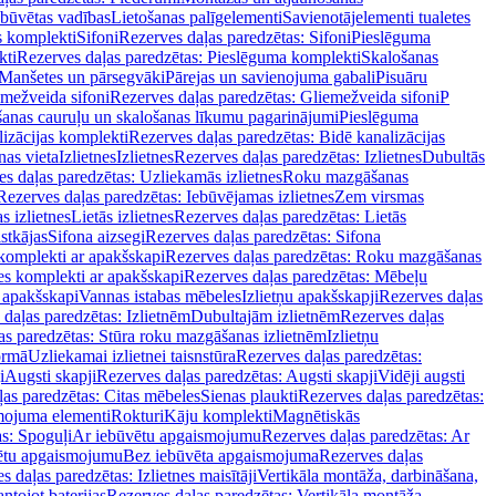
ebūvētas vadības
Lietošanas palīgelementi
Savienotājelementi tualetes
s komplekti
Sifoni
Rezerves daļas paredzētas: Sifoni
Pieslēguma
kti
Rezerves daļas paredzētas: Pieslēguma komplekti
Skalošanas
Manšetes un pārsegvāki
Pārejas un savienojuma gabali
Pisuāru
mežveida sifoni
Rezerves daļas paredzētas: Gliemežveida sifoni
P
šanas cauruļu un skalošanas līkumu pagarinājumi
Pieslēguma
izācijas komplekti
Rezerves daļas paredzētas: Bidē kanalizācijas
as vieta
Izlietnes
Izlietnes
Rezerves daļas paredzētas: Izlietnes
Dubultās
s daļas paredzētas: Uzliekamās izlietnes
Roku mazgāšanas
Rezerves daļas paredzētas: Iebūvējamas izlietnes
Zem virsmas
s izlietnes
Lietās izlietnes
Rezerves daļas paredzētas: Lietās
stkājas
Sifona aizsegi
Rezerves daļas paredzētas: Sifona
komplekti ar apakšskapi
Rezerves daļas paredzētas: Roku mazgāšanas
es komplekti ar apakšskapi
Rezerves daļas paredzētas: Mēbeļu
r apakšskapi
Vannas istabas mēbeles
Izlietņu apakšskapji
Rezerves daļas
daļas paredzētas: Izlietnēm
Dubultajām izlietnēm
Rezerves daļas
as paredzētas: Stūra roku mazgāšanas izlietnēm
Izlietņu
ormā
Uzliekamai izlietnei taisnstūra
Rezerves daļas paredzētas:
i
Augsti skapji
Rezerves daļas paredzētas: Augsti skapji
Vidēji augsti
as paredzētas: Citas mēbeles
Sienas plaukti
Rezerves daļas paredzētas:
ojuma elementi
Rokturi
Kāju komplekti
Magnētiskās
s: Spoguļi
Ar iebūvētu apgaismojumu
Rezerves daļas paredzētas: Ar
vētu apgaismojumu
Bez iebūvēta apgaismojuma
Rezerves daļas
s daļas paredzētas: Izlietnes maisītāji
Vertikāla montāža, darbināšana,
ntojot baterijas
Rezerves daļas paredzētas: Vertikāla montāža,