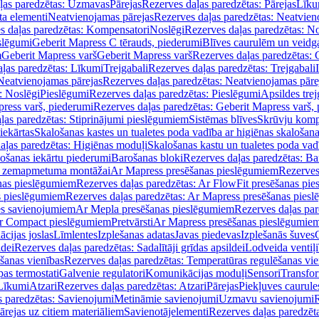
ļas paredzētas: Uzmavas
Pārejas
Rezerves daļas paredzētas: Pārejas
Līku
ta elementi
Neatvienojamas pārejas
Rezerves daļas paredzētas: Neatvien
s daļas paredzētas: Kompensatori
Noslēgi
Rezerves daļas paredzētas: No
slēgumi
Geberit Mapress C tērauds, piederumi
Blīves caurulēm un veidg
m
Geberit Mapress varš
Geberit Mapress varš
Rezerves daļas paredzētas: 
ļas paredzētas: Līkumi
Trejgabali
Rezerves daļas paredzētas: Trejgabali
Neatvienojamas pārejas
Rezerves daļas paredzētas: Neatvienojamas pāre
: Noslēgi
Pieslēgumi
Rezerves daļas paredzētas: Pieslēgumi
Apsildes trej
ress varš, piederumi
Rezerves daļas paredzētas: Geberit Mapress varš,
ļas paredzētas: Stiprinājumi pieslēgumiem
Sistēmas blīves
Skrūvju komp
iekārtas
Skalošanas kastes un tualetes poda vadība ar higiēnas skalošana
aļas paredzētas: Higiēnas moduļi
Skalošanas kastu un tualetes poda vad
lošanas iekārtu piederumi
Barošanas bloki
Rezerves daļas paredzētas: Ba
iļi zemapmetuma montāžai
Ar Mapress presēšanas pieslēgumiem
Rezerves
nas pieslēgumiem
Rezerves daļas paredzētas: Ar FlowFit presēšanas pi
s pieslēgumiem
Rezerves daļas paredzētas: Ar Mapress presēšanas pies
es savienojumiem
Ar Mepla presēšanas pieslēgumiem
Rezerves daļas pa
Ar Compact pieslēgumiem
Pretvārsti
Ar Mapress presēšanas pieslēgumie
ācijas joslas
Līmlentes
Izplešanas adatas
Javas piedevas
Izplešanās šuves
ldei
Rezerves daļas paredzētas: Sadalītāji grīdas apsildei
Lodveida ventiļi
šanas vienības
Rezerves daļas paredzētas: Temperatūras regulēšanas vie
pas termostati
Galvenie regulatori
Komunikācijas moduļi
Sensori
Transfor
Līkumi
Atzari
Rezerves daļas paredzētas: Atzari
Pārejas
Piekļuves caurule
s paredzētas: Savienojumi
Metināmie savienojumi
Uzmavu savienojumi
R
ārejas uz citiem materiāliem
Savienotājelementi
Rezerves daļas paredzēt