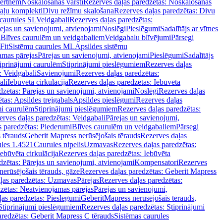
vertnēm
Noskalošanas vārsti
Rezerves daļas paredzētas: Noskalošanas
taļu komplekti
Divu režīmu skalošana
Rezerves daļas paredzētas: Divu
caurules SL
Veidgabali
Rezerves daļas paredzētas:
ejas un savienojumi, atvienojami
Noslēgi
Pieslēgumi
Sadalītājs ar vītnes
i
Blīves caurulēm un veidgabaliem
Veidgabalu blīvējumi
Pārsegi
Fit
Sistēmu caurules ML
Apsildes sistēmu
amas pārejas
Pārejas un savienojumi, atvienojami
Pieslēgumi
Sadalītājs
iprinājumi caurulēm
Stiprinājumi pieslēgumiem
Rezerves daļas
: Veidgabali
Savienojumi
Rezerves daļas paredzētas:
ali
Iebūvēta cirkulācija
Rezerves daļas paredzētas: Iebūvēta
dzētas: Pārejas un savienojumi, atvienojami
Noslēgi
Rezerves daļas
tas: Apsildes trejgabals
Apsildes pieslēgumi
Rezerves daļas
mi caurulēm
Stiprinājumi pieslēgumiem
Rezerves daļas paredzētas:
rves daļas paredzētas: Veidgabali
Pārejas un savienojumi,
s paredzētas: Piederumi
Blīves caurulēm un veidgabaliem
Pārsegi
 tērauds
Geberit Mapress nerūsējošais tērauds
Rezerves daļas
ules 1.4521
Caurules nipelis
Uzmavas
Rezerves daļas paredzētas:
Iebūvēta cirkulācija
Rezerves daļas paredzētas: Iebūvēta
dzētas: Pārejas un savienojumi, atvienojami
Kompensatori
Rezerves
nerūsējošais tērauds, gāze
Rezerves daļas paredzētas: Geberit Mapress
ļas paredzētas: Uzmavas
Pārejas
Rezerves daļas paredzētas:
zētas: Neatvienojamas pārejas
Pārejas un savienojumi,
ļas paredzētas: Pieslēgumi
GeberitMapress nerūsējošais tērauds,
Stiprinājumi pieslēgumiem
Rezerves daļas paredzētas: Stiprinājumi
aredzētas: Geberit Mapress C tērauds
Sistēmas caurules