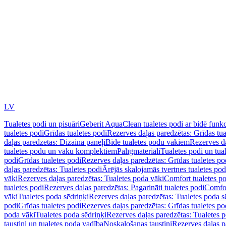
LV
Tualetes podi un pisuāri
Geberit AquaClean tualetes podi ar bidē funkc
tualetes podi
Grīdas tualetes podi
Rezerves daļas paredzētas: Grīdas tua
daļas paredzētas: Dizaina paneļi
Bidē tualetes podu vākiem
Rezerves da
tualetes podu un vāku komplektiem
Palīgmateriāli
Tualetes podi un tua
podi
Grīdas tualetes podi
Rezerves daļas paredzētas: Grīdas tualetes po
daļas paredzētas: Tualetes podi
Ārējās skalojamās tvertnes tualetes po
vāki
Rezerves daļas paredzētas: Tualetes poda vāki
Comfort tualetes p
tualetes podi
Rezerves daļas paredzētas: Pagarināti tualetes podi
Comfor
vāki
Tualetes poda sēdriņķi
Rezerves daļas paredzētas: Tualetes poda s
podi
Grīdas tualetes podi
Rezerves daļas paredzētas: Grīdas tualetes po
poda vāki
Tualetes poda sēdriņķi
Rezerves daļas paredzētas: Tualetes p
taustiņi un tualetes poda vadība
Noskalošanas taustiņi
Rezerves daļas p