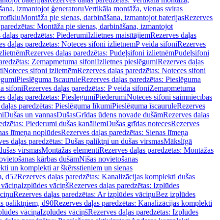
šana, izmantojot ģeneratoru
Vertikāla montāža, vienas sviras
rotīklu
Montāža pie sienas, darbināšana, izmantojot baterijas
Rezerves
paredzētas: Montāža pie sienas, darbināšana, izmantojot
 daļas paredzētas: Piederumi
Izlietnes maisītājiem
Rezerves daļas
s daļas paredzētas: Noteces sifoni izlietnēm
P veida sifoni
Rezerves
izlietnēm
Rezerves daļas paredzētas: Pudeļsifoni izlietnēm
Pudeļsifoni
paredzētas: Zemapmetuma sifoni
Izlietnes pieslēgumi
Rezerves daļas
i
Noteces sifoni izlietnēm
Rezerves daļas paredzētas: Noteces sifoni
lēgumi
Pieslēguma īscaurule
Rezerves daļas paredzētas: Pieslēguma
a sifoni
Rezerves daļas paredzētas: P veida sifoni
Zemapmetuma
s daļas paredzētas: Pieslēgumi
Piederumi
Noteces sifoni saimniecības
daļas paredzētas: Pieslēguma līkumi
Pieslēguma īscaurule
Rezerves
mi
Dušas un vannas
Dušas
Grīdas ūdens novade dušām
Rezerves daļas
edzētas: Piederumi dušas kanāliem
Dušas grīdas noteces
Rezerves
nas līmeņa noplūdes
Rezerves daļas paredzētas: Sienas līmeņa
es daļas paredzētas: Dušas paliktņi un dušas virsmas
Mākslīgā
dušas virsmas
Montāžas elementi
Rezerves daļas paredzētas: Montāžas
ovietošanas kārbas dušām
Nišas novietošanas
ti un komplekti ar šķērsstieņiem un sienas
m, d52
Rezerves daļas paredzētas: Kanalizācijas komplekti dušas
 vāciņa
Izplūdes vāciņš
Rezerves daļas paredzētas: Izplūdes
āciņu
Rezerves daļas paredzētas: Ar izplūdes vāciņu
Bez izplūdes
s paliktņiem, d90
Rezerves daļas paredzētas: Kanalizācijas komplekti
plūdes vāciņa
Izplūdes vāciņš
Rezerves daļas paredzētas: Izplūdes