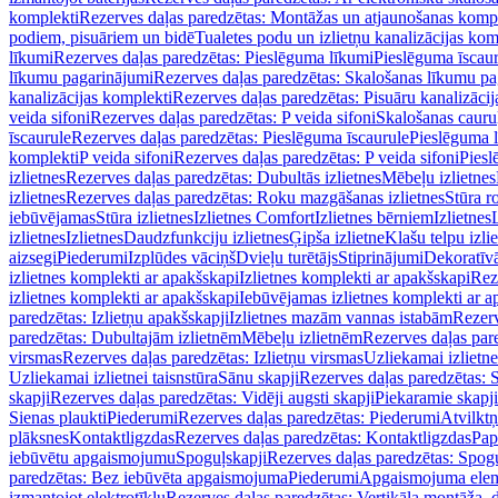
komplekti
Rezerves daļas paredzētas: Montāžas un atjaunošanas komp
podiem, pisuāriem un bidē
Tualetes podu un izlietņu kanalizācijas kom
līkumi
Rezerves daļas paredzētas: Pieslēguma līkumi
Pieslēguma īscau
līkumu pagarinājumi
Rezerves daļas paredzētas: Skalošanas līkumu p
kanalizācijas komplekti
Rezerves daļas paredzētas: Pisuāru kanalizāci
veida sifoni
Rezerves daļas paredzētas: P veida sifoni
Skalošanas cauru
īscaurule
Rezerves daļas paredzētas: Pieslēguma īscaurule
Pieslēguma 
komplekti
P veida sifoni
Rezerves daļas paredzētas: P veida sifoni
Piesl
izlietnes
Rezerves daļas paredzētas: Dubultās izlietnes
Mēbeļu izlietnes
izlietnes
Rezerves daļas paredzētas: Roku mazgāšanas izlietnes
Stūra r
iebūvējamas
Stūra izlietnes
Izlietnes Comfort
Izlietnes bērniem
Izlietnes
izlietnes
Izlietnes
Daudzfunkciju izlietnes
Ģipša izlietne
Klašu telpu izli
aizsegi
Piederumi
Izplūdes vāciņš
Dvieļu turētājs
Stiprinājumi
Dekoratīv
izlietnes komplekti ar apakšskapi
Izlietnes komplekti ar apakšskapi
Rez
izlietnes komplekti ar apakšskapi
Iebūvējamas izlietnes komplekti ar a
paredzētas: Izlietņu apakšskapji
Izlietnes mazām vannas istabām
Rezerv
paredzētas: Dubultajām izlietnēm
Mēbeļu izlietnēm
Rezerves daļas par
virsmas
Rezerves daļas paredzētas: Izlietņu virsmas
Uzliekamai izlietn
Uzliekamai izlietnei taisnstūra
Sānu skapji
Rezerves daļas paredzētas: 
skapji
Rezerves daļas paredzētas: Vidēji augsti skapji
Piekaramie skapji
Sienas plaukti
Piederumi
Rezerves daļas paredzētas: Piederumi
Atvilktņ
plāksnes
Kontaktligzdas
Rezerves daļas paredzētas: Kontaktligzdas
Pap
iebūvētu apgaismojumu
Spoguļskapji
Rezerves daļas paredzētas: Spog
paredzētas: Bez iebūvēta apgaismojuma
Piederumi
Apgaismojuma elem
izmantojot elektrotīklu
Rezerves daļas paredzētas: Vertikāla montāža, d