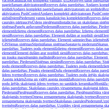
vāciņš
Kanalizācijas komplekti vannām, d52
Rezerves daļas paredzēta
pagriežamam aktivizatoram
Rezerves daļas paredzētas: Apdares komp
ieplūdi
Apdares komplekti pagriežamam aktivizatoram un ieplūdei
Rez
aktivizatoru PushControl
Apdares komplekti aktivizatoram PushContr
aizbāžņiem
Piederumi vannu kanalizācijas komplektiem
Rezerves daļa
caurules pārtraucējs
Ūdens pieslēgumi
Instalācijas un skalošanas sistē
sistēmas
Paneļu apšuvums
Piederumi
Rezerves daļas paredzētas: Piede
elementi
Izlietņu elementi
Rezerves daļas paredzētas: Izlietņu elementi
B
sienā
Rezerves daļas paredzētas: Elementi dušām ar noplūdi sienā
Elem
izlietnēm
Rezerves daļas paredzētas: Elementi saimniecības izlietnēm
K
GIS
Sienas sistēmas
Stiprināšanas sistēmas
Sagatavju piederumi
Skaņas 
paredzētas: Tualetes podu elementi
Izlietņu elementi
Rezerves daļas par
elementi
Elementi dušām arar noplūdi sienā
Rezerves daļas paredzētas:
un trauku mazgājamām mašīnām
Rezerves daļas paredzētas: Element
paredzētas: Piederumi
Sistēmas sienām
Rezerves daļas paredzētas: Sis
podu elementi
Rezerves daļas paredzētas: Tualetes podu elementi
Izlie
daļas paredzētas: Pisuāru elementi
Dušu elementi
Rezerves daļas pared
ūdens tvertnes
Rezerves daļas paredzētas: Tualetes podu ārējās skaloj
Augstu iekārts
Zema un vidēji augsta montāža
Rezerves daļas paredzēt
podu ārējās skalojamā ūdens tvertnes no sanitārās keramikas
Montāža u
daļas paredzētas: Skalošanas caurules virsapmetuma skalojamā ūdens
Piederumi
Pieslēgumi
Rezerves daļas paredzētas: Pieslēgumi
Stūra vārst
skalojamās tvertnes
Omega zemapmetuma skalojamās tvertnes
Rezerve
zemapmetuma skalojamās tvertnes
Skalošanas caurules
Piederumi
Uzpil
tvertnēm
Rezerves daļas paredzētas: Uzpildes vārsti zemapmetuma sk