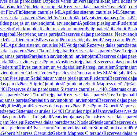
ves daļas paredzētas: Uzpildes vārsti universālajām skalojamā ūdens t
skalošana
Iekšējo detaļu komplekti
Rezerves daļas paredzētas: Iekšējo de
rit FlowFit
Sistēmu caurules ML
Apsildes sistēmu caurules ML
Sistēmu 
zerves daļas paredzētas: Iebūvēta cirkulācija
Neatvienojamas pārejas
Pār
ldes pārejas un savienojumi, atvienojami
Apsildes pieslēgumi
Piederum
īves
Skrūvju komplekti atloku savienojumiem
Palīgmateriāli
Geberit Push
rejgabali
Neatvienojamas pārejas
Rezerves daļas paredzētas: Neatvienoj
edzētas: Piederumi
Blīves caurulēm un veidgabaliem
Pārsegi caurulēm
St
s ML
Apsildes sistēmu caurules ML
Veidgabali
Rezerves daļas paredzētas
 daļas paredzētas: Līkumi
Trejgabali
Rezerves daļas paredzētas: Trejgab
nojamas pārejas
Pārejas un savienojumi, atvienojami
Rezerves daļas pare
adalītājs ar vītnes pieslēgumu
Apsildes trejgabals
Rezerves daļas paredzē
 Piederumi
Blīves caurulēm un veidgabaliem
Pārsegi caurulēm
Stiprināju
savienojumiem
Geberit Volex
Apsildes sistēmu caurules SL
Veidgabali
Reze
ojami
Pieslēgumi
Sadalītājs ar vītnes pieslēgumu
Piederumi
Rezerves daļa
ļas paredzētas: Stiprinājumi pieslēgumiem
Geberit Mapress nerūsējošais
4401
Rezerves daļas paredzētas: Sistēmas caurules 1.4401
Sistēmas caur
ļas paredzētas: Līkumi
Trejgabali
Rezerves daļas paredzētas: Trejgabali
nojamas pārejas
Pārejas un savienojumi, atvienojami
Rezerves daļas pare
slēgi
Pieslēgumi
Rezerves daļas paredzētas: Pieslēgumi
Geberit Mapress 
edzētas: Sistēmas caurules 1.4401
Caurules nipelis
Uzmavas
Rezerves da
aļas paredzētas: Trejgabali
Neatvienojamas pārejas
Rezerves daļas pared
ojami
Noslēgi
Rezerves daļas paredzētas: Noslēgi
Pieslēgumi
Rezerves da
auds, piederumi
Blīves caurulēm un veidgabaliem
Stiprinājumi caurulēm
m
Geberit Mapress C tērauds
Geberit Mapress C tērauds
Rezerves daļas p