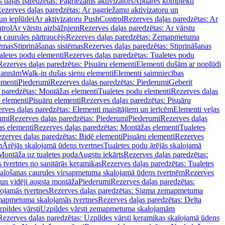
 daļas paredzētas: Pagriežams aktivizators
Apdares komplekti
ezerves daļas paredzētas: Ar pagriežamu aktivizatoru un
un ieplūdei
Ar aktivizatoru PushControl
Rezerves daļas paredzētas: Ar
trol
Ar vārstu aizbāžņiem
Rezerves daļas paredzētas: Ar vārstu
aurules pārtraucējs
Rezerves daļas paredzētas: Zemapmetuma
tēmas
Stiprināšanas sistēmas
Rezerves daļas paredzētas: Stiprināšanas
aletes podu elementi
Rezerves daļas paredzētas: Tualetes podu
Rezerves daļas paredzētas: Pisuāru elementi
Elementi dušām ar noplūdi
 vannām
Walk-in dušas sienu elementi
Elementi saimniecības
ementi
Piederumi
Rezerves daļas paredzētas: Piederumi
Geberit
 paredzētas: Montāžas elementi
Tualetes podu elementi
Rezerves daļas
 elementi
Pisuāru elementi
Rezerves daļas paredzētas: Pisuāru
rves daļas paredzētas: Elementi maisītājiem un ierīcēm
Elementi veļas
umi
Rezerves daļas paredzētas: Piederumi
Piederumi
Rezerves daļas
s elementi
Rezerves daļas paredzētas: Montāžas elementi
Tualetes
zerves daļas paredzētas: Bidē elementi
Pisuāru elementi
Rezerves
m
Ārējās skalojamā ūdens tvertnes
Tualetes podu ārējās skalojamā
Montāža uz tualetes poda
Augstu iekārts
Rezerves daļas paredzētas:
 tvertnes no sanitārās keramikas
Rezerves daļas paredzētas: Tualetes
alošanas caurules virsapmetuma skalojamā ūdens tvertnēm
Rezerves
un vidēji augsta montāža
Piederumi
Rezerves daļas paredzētas:
jamās tvertnes
Rezerves daļas paredzētas: Sigma zemapmetuma
mapmetuma skalojamās tvertnes
Rezerves daļas paredzētas: Delta
pildes vārsti
Uzpildes vārsti zemapmetuma skalojamām
Rezerves daļas paredzētas: Uzpildes vārsti keramikas skalojamā ūdens