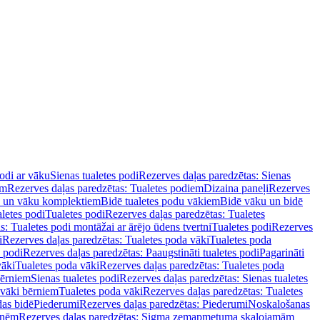
podi ar vāku
Sienas tualetes podi
Rezerves daļas paredzētas: Sienas
em
Rezerves daļas paredzētas: Tualetes podiem
Dizaina paneļi
Rezerves
u un vāku komplektiem
Bidē tualetes podu vākiem
Bidē vāku un bidē
aletes podi
Tualetes podi
Rezerves daļas paredzētas: Tualetes
s: Tualetes podi montāžai ar ārējo ūdens tvertni
Tualetes podi
Rezerves
i
Rezerves daļas paredzētas: Tualetes poda vāki
Tualetes poda
s podi
Rezerves daļas paredzētas: Paaugstināti tualetes podi
Pagarināti
vāki
Tualetes poda vāki
Rezerves daļas paredzētas: Tualetes poda
bērniem
Sienas tualetes podi
Rezerves daļas paredzētas: Sienas tualetes
 vāki bērniem
Tualetes poda vāki
Rezerves daļas paredzētas: Tualetes
das bidē
Piederumi
Rezerves daļas paredzētas: Piederumi
Noskalošanas
tnēm
Rezerves daļas paredzētas: Sigma zemapmetuma skalojamām