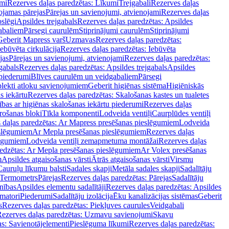
mi
Rezerves daļas paredzētas: Līkumi
Trejgabali
Rezerves daļas
ojamas pārejas
Pārejas un savienojumi, atvienojami
Rezerves daļas
slēgi
Apsildes trejgabals
Rezerves daļas paredzētas: Apsildes
abaliem
Pārsegi caurulēm
Stiprinājumi caurulēm
Stiprinājumi
Geberit Mapress varš
Uzmavas
Rezerves daļas paredzētas:
Iebūvēta cirkulācija
Rezerves daļas paredzētas: Iebūvēta
jas
Pārejas un savienojumi, atvienojami
Rezerves daļas paredzētas:
gabals
Rezerves daļas paredzētas: Apsildes trejgabals
Apsildes
 piederumi
Blīves caurulēm un veidgabaliem
Pārsegi
lekti atloku savienojumiem
Geberit higiēnas sistēma
Higiēniskās
s iekārtu
Rezerves daļas paredzētas: Skalošanas kastes un tualetes
ības ar higiēnas skalošanas iekārtu piederumi
Rezerves daļas
rošanas bloki
Tīkla komponenti
Lodveida ventiļi
Caurplūdes ventiļi
 daļas paredzētas: Ar Mapress presēšanas pieslēgumiem
Lodveida
eslēgumiem
Ar Mepla presēšanas pieslēgumiem
Rezerves daļas
lēgumiem
Lodveida ventiļi zemapmetuma montāžai
Rezerves daļas
redzētas: Ar Mepla presēšanas pieslēgumiem
Ar Volex presēšanas
m
Apsildes atgaisošanas vārsti
Ātrās atgaisošanas vārsti
Virsmu
Cauruļu līkumu balsti
Sadales skapji
Metāla sadales skapji
Sadalītāju
Termometrs
Pārejas
Rezerves daļas paredzētas: Pārejas
Sadalītāju
nības
Apsildes elementu sadalītāji
Rezerves daļas paredzētas: Apsildes
matori
Piederumi
Sadalītāju izolācija
Ēku kanalizācijas sistēmas
Geberit
s
Rezerves daļas paredzētas: Piekļuves caurules
Veidgabali
ezerves daļas paredzētas: Uzmavu savienojumi
Skavu
as: Savienotājelementi
Pieslēguma līkumi
Rezerves daļas paredzētas: