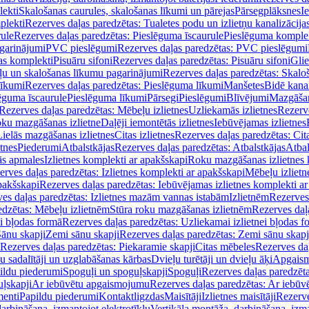
lekti
Skalošanas caurules, skalošanas līkumi un pārejas
Pārsegplāksnes
I
plekti
Rezerves daļas paredzētas: Tualetes podu un izlietņu kanalizācija
rule
Rezerves daļas paredzētas: Pieslēguma īscaurule
Pieslēguma komple
agarinājumi
PVC pieslēgumi
Rezerves daļas paredzētas: PVC pieslēgumi
jas komplekti
Pisuāru sifoni
Rezerves daļas paredzētas: Pisuāru sifoni
Glie
ļu un skalošanas līkumu pagarinājumi
Rezerves daļas paredzētas: Skalo
līkumi
Rezerves daļas paredzētas: Pieslēguma līkumi
Manšetes
Bidē kanal
ēguma īscaurule
Pieslēguma līkumi
Pārsegi
Pieslēgumi
Blīvējumi
Mazgāšan
Rezerves daļas paredzētas: Mēbeļu izlietnes
Uzliekamās izlietnes
Rezerve
oku mazgāšanas izlietne
Daļēji iemontētās izlietnes
Iebūvējamas izlietnes
Lielās mazgāšanas izlietnes
Citas izlietnes
Rezerves daļas paredzētas: Cita
etnes
Piederumi
Atbalstkājas
Rezerves daļas paredzētas: Atbalstkājas
Atbal
ās apmales
Izlietnes komplekti ar apakšskapi
Roku mazgāšanas izlietnes 
erves daļas paredzētas: Izlietnes komplekti ar apakšskapi
Mēbeļu izlietn
pakšskapi
Rezerves daļas paredzētas: Iebūvējamas izlietnes komplekti a
es daļas paredzētas: Izlietnes mazām vannas istabām
Izlietnēm
Rezerves 
edzētas: Mēbeļu izlietnēm
Stūra roku mazgāšanas izlietnēm
Rezerves daļ
ei bļodas formā
Rezerves daļas paredzētas: Uzliekamai izlietnei bļodas f
Sānu skapji
Zemi sānu skapji
Rezerves daļas paredzētas: Zemi sānu skapj
Rezerves daļas paredzētas: Piekaramie skapji
Citas mēbeles
Rezerves daļ
u sadalītāji un uzglabāšanas kārbas
Dvieļu turētāji un dvieļu āķi
Apgaism
ildu piederumi
Spoguļi un spoguļskapji
Spoguļi
Rezerves daļas paredzēta
uļskapji
Ar iebūvētu apgaismojumu
Rezerves daļas paredzētas: Ar iebū
enti
Papildu piederumi
Kontaktligzdas
Maisītāji
Izlietnes maisītāji
Rezerve
arbināšana, izmantojot elektrotīklu
Vertikāla montāža, darbināšana, izma