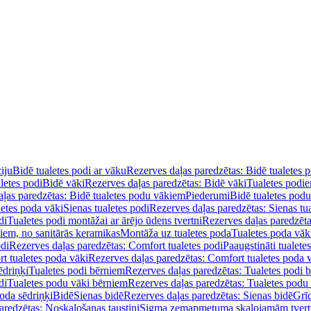
iju
Bidē tualetes podi ar vāku
Rezerves daļas paredzētas: Bidē tualetes 
letes podi
Bidē vāki
Rezerves daļas paredzētas: Bidē vāki
Tualetes podi
ļas paredzētas: Bidē tualetes podu vākiem
Piederumi
Bidē tualetes pod
letes poda vāki
Sienas tualetes podi
Rezerves daļas paredzētas: Sienas tu
di
Tualetes podi montāžai ar ārējo ūdens tvertni
Rezerves daļas paredzēta
diem, no sanitārās keramikas
Montāža uz tualetes poda
Tualetes poda vāk
odi
Rezerves daļas paredzētas: Comfort tualetes podi
Paaugstināti tualete
t tualetes poda vāki
Rezerves daļas paredzētas: Comfort tualetes poda 
ēdriņķi
Tualetes podi bērniem
Rezerves daļas paredzētas: Tualetes podi 
di
Tualetes podu vāki bērniem
Rezerves daļas paredzētas: Tualetes podu
oda sēdriņķi
Bidē
Sienas bidē
Rezerves daļas paredzētas: Sienas bidē
Grī
aredzētas: Noskalošanas taustiņi
Sigma zemapmetuma skalojamām tver