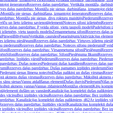
ntojot ģeneratoru
Rezerves daļas paredzētas: Vertikāla montāža, darbinā
ves daļas paredzētas: Montāža pie sienas, darbināšana, izmantojot elekt
s
Montāža pie sienas, darbināšana, izmantojot ģeneratoru
Rezerves daļas 
redzētas: Montāža pie sienas, divu rokturu maisītājs
Piederumi
Rezerves
erīču un lieto izlietņu savienotājelementi
Noteces sifoni izlietnēm
Rezerve
rves daļas paredzētas: P veida sifoni, vietu taupoši modeļi
Pudeļsifoni 
 izlietnēm, vietu taupošs modelis
Zemapmetuma sifoni
Rezerves daļas 
i
Pārsegi
Blīvējumi
Vertikālās caurules
Pagarinājumi
Aktivizācijas element
es izlietņu pieslēgumi
Rezerves daļas paredzētas: Virtuves izlietņu pies
nu piederumi
Rezerves daļas paredzētas: Noteces sifonu piederumi
P veid
ifoni
Rezerves daļas paredzētas: Virsapmetuma sifoni
Pieslēgumi
Rezerve
tnēm
Sifoni
Rezerves daļas paredzētas: Sifoni
Pieslēguma līkumi
Rezerves 
redzētas: Izplūdes vārsti
Piederumi
Rezerves daļas paredzētas: Piederu
 paredzētas: Dušas noteces
Piederumi dušas kanāliem
Rezerves daļas par
rumi
Rezerves daļas paredzētas: Dušas pamatnes izplūdes piederumi
Sie
 Piederumi sienas līmeņa notecēm
Dušas paliktņi un dušas virsmas
Rezerv
gā akmens dušas virsmas
Rezerves daļas paredzētas: Mākslīgā akmens 
s sānu sienas
Vannu atdalīšanas elementi
Dušas durvis
Piederumi
Nišas n
kslīgā akmens vannas
Vannas zīdaiņiem
Montāžas elementi
Kāju komplek
otājelementi dušām un vannām
Kanalizācijas komplekti dušas paliktņie
ūdes vāciņu
Bez izplūdes vāciņa
Rezerves daļas paredzētas: Bez izplūdes
aredzētas: Kanalizācijas komplekti dušas paliktņiem, d62
Ar izplūdes v
Rezerves daļas paredzētas: Izplūdes vāciņš
Kanalizācijas komplekti duša
r izplūdes vāciņu
Bez izplūdes vāciņa
Rezerves daļas paredzētas: Bez iz