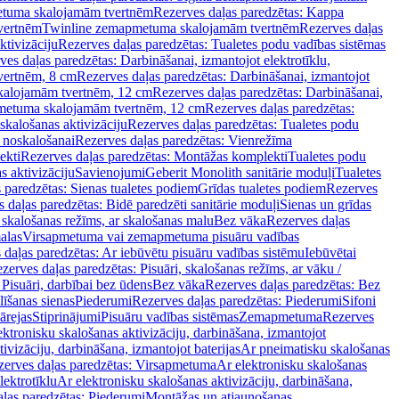
tuma skalojamām tvertnēm
Rezerves daļas paredzētas: Kappa
vertnēm
Twinline zemapmetuma skalojamām tvertnēm
Rezerves daļas
ktivizāciju
Rezerves daļas paredzētas: Tualetes podu vadības sistēmas
ves daļas paredzētas: Darbināšanai, izmantojot elektrotīklu,
vertnēm, 8 cm
Rezerves daļas paredzētas: Darbināšanai, izmantojot
skalojamām tvertnēm, 12 cm
Rezerves daļas paredzētas: Darbināšanai,
apmetuma skalojamām tvertnēm, 12 cm
Rezerves daļas paredzētas:
skalošanas aktivizāciju
Rezerves daļas paredzētas: Tualetes podu
 noskalošanai
Rezerves daļas paredzētas: Vienrežīma
ekti
Rezerves daļas paredzētas: Montāžas komplekti
Tualetes podu
s aktivizāciju
Savienojumi
Geberit Monolith sanitārie moduļi
Tualetes
 paredzētas: Sienas tualetes podiem
Grīdas tualetes podiem
Rezerves
 daļas paredzētas: Bidē paredzēti sanitārie moduļi
Sienas un grīdas
, skalošanas režīms, ar skalošanas malu
Bez vāka
Rezerves daļas
alas
Virsapmetuma vai zemapmetuma pisuāru vadības
 daļas paredzētas: Ar iebūvētu pisuāru vadības sistēmu
Iebūvētai
zerves daļas paredzētas: Pisuāri, skalošanas režīms, ar vāku /
 Pisuāri, darbībai bez ūdens
Bez vāka
Rezerves daļas paredzētas: Bez
līšanas sienas
Piederumi
Rezerves daļas paredzētas: Piederumi
Sifoni
ārejas
Stiprinājumi
Pisuāru vadības sistēmas
Zemapmetuma
Rezerves
ektronisku skalošanas aktivizāciju, darbināšana, izmantojot
ivizāciju, darbināšana, izmantojot baterijas
Ar pneimatisku skalošanas
zerves daļas paredzētas: Virsapmetuma
Ar elektronisku skalošanas
lektrotīklu
Ar elektronisku skalošanas aktivizāciju, darbināšana,
ļas paredzētas: Piederumi
Montāžas un atjaunošanas