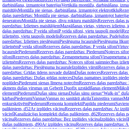
darbināšana, izmantojot baterijas
Vertikāla montāža, darbināšana, izma
maisītājs
Montāža pie sienas, darbināšana, izmantojot elektrotīklu
Rezer
daļas paredzētas: Montāža pie sienas, darbināšana, izmantojot baterija
ģeneratoru
Montāža pie sienas, divu rokturu maisītājs
Rezerves daļas pa
paredzētas: Izlietnes maisītājiem
Mazgāšanas vietas, virtuves izlietņu, i
daļas paredzētas: P veida sifoni
P veida sifoni, vietu taupoši modeļi
Reze
izlietnēm, vietu taupošs modelis
Rezerves daļas paredzētas: Pudeļsifoni
paredzētas: Izlietnes pieslēgumi
Pieslēguma īscaurule
Pieslēguma līkum
izlietnēm
P veida sifoni
Rezerves daļas paredzētas: P veida sifoni
Virtuv
īscaurule
Piederumi
Rezerves daļas paredzētas: Piederumi
Noteces sifo
sifoni
Rezerves daļas paredzētas: Zemapmetuma sifoni
Virsapmetuma s
izlietnēm
Rezerves daļas paredzētas: Noteces sifoni saimniecības izlie
daļas paredzētas: Pieslēguma īscaurule
Izplūdes vārsti
Rezerves daļas pa
paredzētas: Grīdas ūdens novade dušām
Dušas noteces
Rezerves daļas
daļas paredzētas: Dušas grīdas noteces
Dušas pamatnes izplūdes piede
noplūdes
Piederumi sienas līmeņa notecēm
Rezerves daļas paredzētas:
akmens dušas virsmas un Geberit Duofix uzstādīšanas elementi
Mākslī
elementi
Piederumi
Dušas sānu sienas
Dušas sānu sienas
“Walk-in” duša
kārbas
Piederumi
Vannas
Vannas no sanitārā akrila
Taisnstūra vannas
Mā
enkurskrūvēm
Piederumi
Remonta komplekti
Papildu piederumi
Savien
paliktņiem, d52
Ar izplūdes vāciņu
Rezerves daļas paredzētas: Ar izpl
vāciņš
Kanalizācijas komplekti dušas paliktņiem, d62
Rezerves daļas p
vāciņa
Rezerves daļas paredzētas: Bez izplūdes vāciņa
Izplūdes vāciņš
dušas paliktņiem, d90
Ar izplūdes vāciņu
Rezerves daļas paredzētas: A