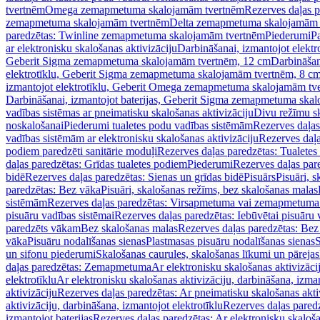
tvertnēm
Omega zemapmetuma skalojamām tvertnēm
Rezerves daļas 
zemapmetuma skalojamām tvertnēm
Delta zemapmetuma skalojamām 
paredzētas: Twinline zemapmetuma skalojamām tvertnēm
Piederumi
Pa
ar elektronisku skalošanas aktivizāciju
Darbināšanai, izmantojot elek
Geberit Sigma zemapmetuma skalojamām tvertnēm, 12 cm
Darbināšan
elektrotīklu, Geberit Sigma zemapmetuma skalojamām tvertnēm, 8 c
izmantojot elektrotīklu, Geberit Omega zemapmetuma skalojamām tv
Darbināšanai, izmantojot baterijas, Geberit Sigma zemapmetuma ska
vadības sistēmas ar pneimatisku skalošanas aktivizāciju
Divu režīmu s
noskalošanai
Piederumi tualetes podu vadības sistēmām
Rezerves daļas
vadības sistēmām ar elektronisku skalošanas aktivizāciju
Rezerves daļa
podiem paredzēti sanitārie moduļi
Rezerves daļas paredzētas: Tualetes
daļas paredzētas: Grīdas tualetes podiem
Piederumi
Rezerves daļas par
bidē
Rezerves daļas paredzētas: Sienas un grīdas bidē
Pisuārs
Pisuāri, 
paredzētas: Bez vāka
Pisuāri, skalošanas režīms, bez skalošanas malas
sistēmām
Rezerves daļas paredzētas: Virsapmetuma vai zemapmetuma 
pisuāru vadības sistēmai
Rezerves daļas paredzētas: Iebūvētai pisuāru 
paredzēts vākam
Bez skalošanas malas
Rezerves daļas paredzētas: Bez
vāka
Pisuāru nodalīšanas sienas
Plastmasas pisuāru nodalīšanas sienas
S
un sifonu piederumi
Skalošanas caurules, skalošanas līkumi un pārejas
daļas paredzētas: Zemapmetuma
Ar elektronisku skalošanas aktivizācij
elektrotīklu
Ar elektronisku skalošanas aktivizāciju, darbināšana, izman
aktivizāciju
Rezerves daļas paredzētas: Ar pneimatisku skalošanas akti
aktivizāciju, darbināšana, izmantojot elektrotīklu
Rezerves daļas paredz
izmantojot baterijas
Rezerves daļas paredzētas: Ar elektronisku skalošan