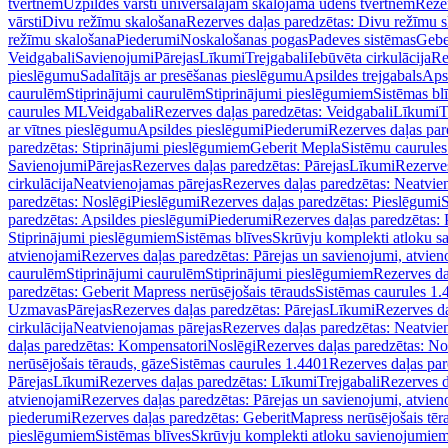
tvertnēm
Uzpildes vārsti universālajām skalojamā ūdens tvertnēm
Rezer
vārsti
Divu režīmu skalošana
Rezerves daļas paredzētas: Divu režīmu 
režīmu skalošana
Piederumi
Noskalošanas pogas
Padeves sistēmas
Gebe
Veidgabali
Savienojumi
Pārejas
Līkumi
Trejgabali
Iebūvēta cirkulācija
Re
pieslēgumu
Sadalītājs ar presēšanas pieslēgumu
Apsildes trejgabals
Apsi
caurulēm
Stiprinājumi caurulēm
Stiprinājumi pieslēgumiem
Sistēmas bl
caurules ML
Veidgabali
Rezerves daļas paredzētas: Veidgabali
Līkumi
T
ar vītnes pieslēgumu
Apsildes pieslēgumi
Piederumi
Rezerves daļas par
paredzētas: Stiprinājumi pieslēgumiem
Geberit Mepla
Sistēmu caurule
Savienojumi
Pārejas
Rezerves daļas paredzētas: Pārejas
Līkumi
Rezerves
cirkulācija
Neatvienojamas pārejas
Rezerves daļas paredzētas: Neatvie
paredzētas: Noslēgi
Pieslēgumi
Rezerves daļas paredzētas: Pieslēgumi
S
paredzētas: Apsildes pieslēgumi
Piederumi
Rezerves daļas paredzētas:
Stiprinājumi pieslēgumiem
Sistēmas blīves
Skrūvju komplekti atloku 
atvienojami
Rezerves daļas paredzētas: Pārejas un savienojumi, atvien
caurulēm
Stiprinājumi caurulēm
Stiprinājumi pieslēgumiem
Rezerves da
paredzētas: Geberit Mapress nerūsējošais tērauds
Sistēmas caurules 1.
Uzmavas
Pārejas
Rezerves daļas paredzētas: Pārejas
Līkumi
Rezerves da
cirkulācija
Neatvienojamas pārejas
Rezerves daļas paredzētas: Neatvie
daļas paredzētas: Kompensatori
Noslēgi
Rezerves daļas paredzētas: No
nerūsējošais tērauds, gāze
Sistēmas caurules 1.4401
Rezerves daļas par
Pārejas
Līkumi
Rezerves daļas paredzētas: Līkumi
Trejgabali
Rezerves d
atvienojami
Rezerves daļas paredzētas: Pārejas un savienojumi, atvien
piederumi
Rezerves daļas paredzētas: GeberitMapress nerūsējošais tēr
pieslēgumiem
Sistēmas blīves
Skrūvju komplekti atloku savienojumie