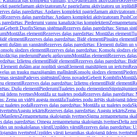
s: Kanalizācijas komplekti vannām, d52
Pagriežams aktivizators
Rezerves
lekti pagriežamam aktivizatoram
Ar pagriežamu aktivizatoru un ieplūdi
R
erves daļas paredzētas: Apdares komplekti pagriežamam aktivizatoram 
ol
Rezerves daļas paredzētas: Apdares komplekti aktivizatoram PushCon
s paredzētas: Piederumi vannu kanalizācijas komplektiem
Zemapmetuma c
mas
Geberit Duofix
Sienas sistēmas
Rezerves daļas paredzētas: Sienas sis
rumi
Montāžas elementi
Rezerves daļas paredzētas: Montāžas elementi
Tu
idē elementi
Rezerves daļas paredzētas: Bidē elementi
Pisuāru elementi
enti dušām un vannām
Rezerves daļas paredzētas: Elementi dušām un
onsoļu slodzes elementi
Rezerves daļas paredzētas: Konsoļu slodzes el
izolācijas piederumi
Paneļu apšuvums
Montāžas elementi
Rezerves daļas
edzētas: Izlietņu elementi
Bidē elementi
Rezerves daļas paredzētas: Bidē
 Elementi dušām arar noplūdi sienā
Elementi maisītājiem un ierīcēm
Reze
i veļas un trauku mazgājamām mašīnām
Konsoļu slodzes elementi
Pieder
tēmas sienām
Padeves sistēmām
Ūdens novadei
Geberit Kombifix
Montāža
tņu elementi
Rezerves daļas paredzētas: Izlietņu elementi
Bidē elementi
Re
zētas: Dušu elementi
Piederumi
Tualetes podu elementiem
Stiprinājumie
amā ūdens tvertnes
Montāža uz tualetes poda
Rezerves daļas paredzētas: 
as: Zema un vidēji augsta montāža
Tualetes podu ārējās skalojamā ūdens
z tualetes poda
Rezerves daļas paredzētas: Montāža uz tualetes poda
Sk
 tvertnēm
Augstu iekārts
Rezerves daļas paredzētas: Augstu iekārts
Zema 
i
Manšetes
Zemapmetuma skalojamās tvertnes
Sigma zemapmetuma skalo
s daļas paredzētas: Omega zemapmetuma skalojamās tvertnes
Delta ze
des un noskalošanas vārsti
Uzpildes vārsti
Rezerves daļas paredzētas: Uz
alojamām tvertnēm
Uzpildes vārsti keramikas skalojamā ūdens tvertnēm