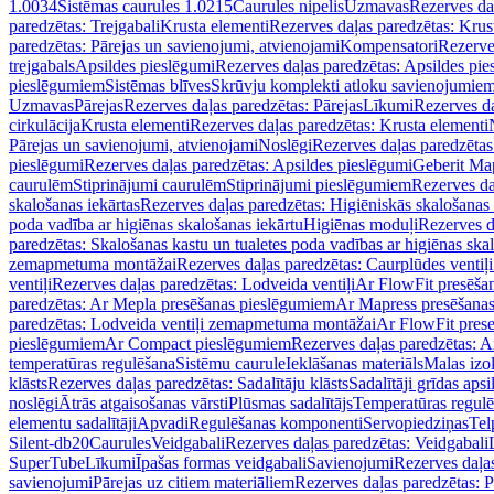
1.0034
Sistēmas caurules 1.0215
Caurules nipelis
Uzmavas
Rezerves da
paredzētas: Trejgabali
Krusta elementi
Rezerves daļas paredzētas: Krus
paredzētas: Pārejas un savienojumi, atvienojami
Kompensatori
Rezerve
trejgabals
Apsildes pieslēgumi
Rezerves daļas paredzētas: Apsildes pie
pieslēgumiem
Sistēmas blīves
Skrūvju komplekti atloku savienojumie
Uzmavas
Pārejas
Rezerves daļas paredzētas: Pārejas
Līkumi
Rezerves da
cirkulācija
Krusta elementi
Rezerves daļas paredzētas: Krusta elementi
Pārejas un savienojumi, atvienojami
Noslēgi
Rezerves daļas paredzētas
pieslēgumi
Rezerves daļas paredzētas: Apsildes pieslēgumi
Geberit Map
caurulēm
Stiprinājumi caurulēm
Stiprinājumi pieslēgumiem
Rezerves da
skalošanas iekārtas
Rezerves daļas paredzētas: Higiēniskās skalošanas 
poda vadība ar higiēnas skalošanas iekārtu
Higiēnas moduļi
Rezerves d
paredzētas: Skalošanas kastu un tualetes poda vadības ar higiēnas ska
zemapmetuma montāžai
Rezerves daļas paredzētas: Caurplūdes vent
ventiļi
Rezerves daļas paredzētas: Lodveida ventiļi
Ar FlowFit presēša
paredzētas: Ar Mepla presēšanas pieslēgumiem
Ar Mapress presēšana
paredzētas: Lodveida ventiļi zemapmetuma montāžai
Ar FlowFit pres
pieslēgumiem
Ar Compact pieslēgumiem
Rezerves daļas paredzētas: 
temperatūras regulēšana
Sistēmu caurule
Ieklāšanas materiāls
Malas izol
klāsts
Rezerves daļas paredzētas: Sadalītāju klāsts
Sadalītāji grīdas apsi
noslēgi
Ātrās atgaisošanas vārsti
Plūsmas sadalītājs
Temperatūras regulē
elementu sadalītāji
Apvadi
Regulēšanas komponenti
Servopiedziņas
Tel
Silent-db20
Caurules
Veidgabali
Rezerves daļas paredzētas: Veidgabali
SuperTube
Līkumi
Īpašas formas veidgabali
Savienojumi
Rezerves daļa
savienojumi
Pārejas uz citiem materiāliem
Rezerves daļas paredzētas: P