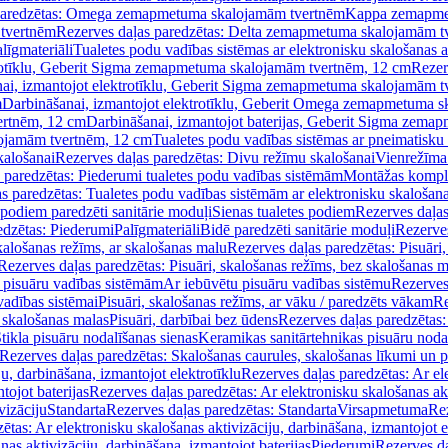
paredzētas: Omega zemapmetuma skalojamām tvertnēm
Kappa zemapme
tvertnēm
Rezerves daļas paredzētas: Delta zemapmetuma skalojamām t
līgmateriāli
Tualetes podu vadības sistēmas ar elektronisku skalošanas a
trotīklu, Geberit Sigma zemapmetuma skalojamām tvertnēm, 12 cm
Rezer
ai, izmantojot elektrotīklu, Geberit Sigma zemapmetuma skalojamām t
m
Darbināšanai, izmantojot elektrotīklu, Geberit Omega zemapmetuma 
ertnēm, 12 cm
Darbināšanai, izmantojot baterijas, Geberit Sigma zem
lojamām tvertnēm, 12 cm
Tualetes podu vadības sistēmas ar pneimatisku 
kalošanai
Rezerves daļas paredzētas: Divu režīmu skalošanai
Vienrežīma
 paredzētas: Piederumi tualetes podu vadības sistēmām
Montāžas kompl
s paredzētas: Tualetes podu vadības sistēmām ar elektronisku skalošana
 podiem paredzēti sanitārie moduļi
Sienas tualetes podiem
Rezerves daļas
edzētas: Piederumi
Palīgmateriāli
Bidē paredzēti sanitārie moduļi
Rezerves
skalošanas režīms, ar skalošanas malu
Rezerves daļas paredzētas: Pisuāri
Rezerves daļas paredzētas: Pisuāri, skalošanas režīms, bez skalošanas m
pisuāru vadības sistēmām
Ar iebūvētu pisuāru vadības sistēmu
Rezerves
vadības sistēmai
Pisuāri, skalošanas režīms, ar vāku / paredzēts vākam
Re
 skalošanas malas
Pisuāri, darbībai bez ūdens
Rezerves daļas paredzētas:
tikla pisuāru nodalīšanas sienas
Keramikas sanitārtehnikas pisuāru noda
Rezerves daļas paredzētas: Skalošanas caurules, skalošanas līkumi un p
u, darbināšana, izmantojot elektrotīklu
Rezerves daļas paredzētas: Ar el
tojot baterijas
Rezerves daļas paredzētas: Ar elektronisku skalošanas akt
vizāciju
Standarta
Rezerves daļas paredzētas: Standarta
Virsapmetuma
Re
ētas: Ar elektronisku skalošanas aktivizāciju, darbināšana, izmantojot e
as aktivizāciju, darbināšana, izmantojot baterijas
Piederumi
Rezerves da