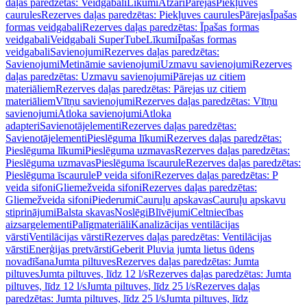
daļas paredzētas: Veidgabali
Līkumi
Atzari
Pārejas
Piekļuves
caurules
Rezerves daļas paredzētas: Piekļuves caurules
Pārejas
Īpašas
formas veidgabali
Rezerves daļas paredzētas: Īpašas formas
veidgabali
Veidgabali SuperTube
Līkumi
Īpašas formas
veidgabali
Savienojumi
Rezerves daļas paredzētas:
Savienojumi
Metināmie savienojumi
Uzmavu savienojumi
Rezerves
daļas paredzētas: Uzmavu savienojumi
Pārejas uz citiem
materiāliem
Rezerves daļas paredzētas: Pārejas uz citiem
materiāliem
Vītņu savienojumi
Rezerves daļas paredzētas: Vītņu
savienojumi
Atloka savienojumi
Atloka
adapteri
Savienotājelementi
Rezerves daļas paredzētas:
Savienotājelementi
Pieslēguma līkumi
Rezerves daļas paredzētas:
Pieslēguma līkumi
Pieslēguma uzmavas
Rezerves daļas paredzētas:
Pieslēguma uzmavas
Pieslēguma īscaurule
Rezerves daļas paredzētas:
Pieslēguma īscaurule
P veida sifoni
Rezerves daļas paredzētas: P
veida sifoni
Gliemežveida sifoni
Rezerves daļas paredzētas:
Gliemežveida sifoni
Piederumi
Cauruļu apskavas
Cauruļu apskavu
stiprinājumi
Balsta skavas
Noslēgi
Blīvējumi
Celtniecības
aizsargelementi
Palīgmateriāli
Kanalizācijas ventilācijas
vārsti
Ventilācijas vārsti
Rezerves daļas paredzētas: Ventilācijas
vārsti
Enerģijas pretvārsti
Geberit Pluvia jumta lietus ūdens
novadīšana
Jumta piltuves
Rezerves daļas paredzētas: Jumta
piltuves
Jumta piltuves, līdz 12 l/s
Rezerves daļas paredzētas: Jumta
piltuves, līdz 12 l/s
Jumta piltuves, līdz 25 l/s
Rezerves daļas
paredzētas: Jumta piltuves, līdz 25 l/s
Jumta piltuves, līdz