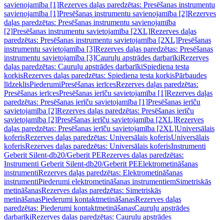
savienojamība [1]
Rezerves daļas paredzētas: Presēšanas instrumentu
savienojamība [1]
Presēšanas instrumentu savienojamība [2]
Rezerves
daļas paredzētas: Presēšanas instrumentu savienojamība
[2]
Presēšanas instrumentu savietojamība [2XL]
Rezerves daļas
paredzētas: Presēšanas instrumentu savietojamība [2XL]
Presēšanas
instrumentu savietojamība [3]
Rezerves daļas paredzētas: Presēšanas
instrumentu savietojamība [3]
Cauruļu apstrādes darbarīki
Rezerves
daļas paredzētas: Cauruļu apstrādes darbarīki
Spiediena testa
korķis
Rezerves daļas paredzētas: Spiediena testa korķis
Pārbaudes
līdzeklis
Piederumi
Presēšanas ierīces
Rezerves daļas paredzētas:
Presēšanas ierīces
Presēšanas ierīču savietojamība [1]
Rezerves daļas
paredzētas: Presēšanas ierīču savietojamība [1]
Presēšanas ierīču
savietojamība [2]
Rezerves daļas paredzētas: Presēšanas ierīču
savietojamība [2]
Presēšanas ierīču savietojamība [2XL]
Rezerves
daļas paredzētas: Presēšanas ierīču savietojamība [2XL]
Universālais
koferis
Rezerves daļas paredzētas: Universālais koferis
Universālais
koferis
Rezerves daļas paredzētas: Universālais koferis
Instrumenti
Geberit Silent-db20/Geberit PE
Rezerves daļas paredzētas:
Instrumenti Geberit Silent-db20/Geberit PE
Elektrometināšanas
instrumenti
Rezerves daļas paredzētas: Elektrometināšanas
instrumenti
Piederumi elektrometināšanas instrumentiem
Simetriskās
metināšanas
Rezerves daļas paredzētas: Simetriskās
metināšanas
Piederumi kontaktmetināšanas
Rezerves daļas
paredzētas: Piederumi kontaktmetināšanas
Cauruļu apstrādes
darbarīki
Rezerves daļas paredzētas: Cauruļu apstrādes