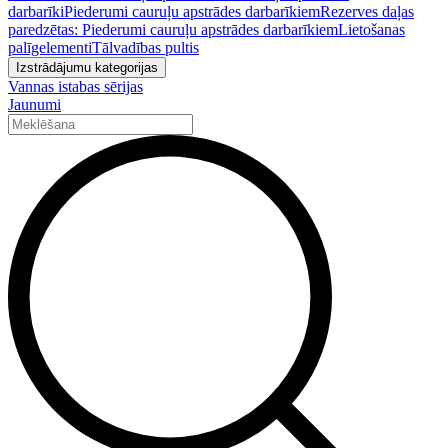
darbarīki
Piederumi cauruļu apstrādes darbarīkiem
Rezerves daļas
paredzētas: Piederumi cauruļu apstrādes darbarīkiem
Lietošanas
palīgelementi
Tālvadības pultis
Izstrādājumu kategorijas
Vannas istabas sērijas
Jaunumi