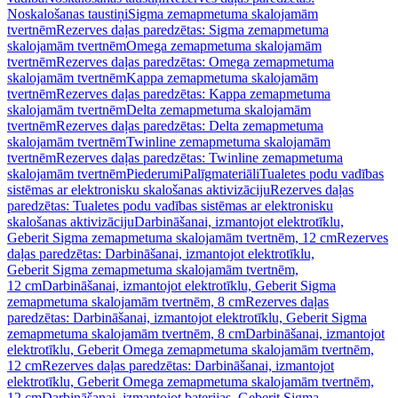
Noskalošanas taustiņi
Sigma zemapmetuma skalojamām
tvertnēm
Rezerves daļas paredzētas: Sigma zemapmetuma
skalojamām tvertnēm
Omega zemapmetuma skalojamām
tvertnēm
Rezerves daļas paredzētas: Omega zemapmetuma
skalojamām tvertnēm
Kappa zemapmetuma skalojamām
tvertnēm
Rezerves daļas paredzētas: Kappa zemapmetuma
skalojamām tvertnēm
Delta zemapmetuma skalojamām
tvertnēm
Rezerves daļas paredzētas: Delta zemapmetuma
skalojamām tvertnēm
Twinline zemapmetuma skalojamām
tvertnēm
Rezerves daļas paredzētas: Twinline zemapmetuma
skalojamām tvertnēm
Piederumi
Palīgmateriāli
Tualetes podu vadības
sistēmas ar elektronisku skalošanas aktivizāciju
Rezerves daļas
paredzētas: Tualetes podu vadības sistēmas ar elektronisku
skalošanas aktivizāciju
Darbināšanai, izmantojot elektrotīklu,
Geberit Sigma zemapmetuma skalojamām tvertnēm, 12 cm
Rezerves
daļas paredzētas: Darbināšanai, izmantojot elektrotīklu,
Geberit Sigma zemapmetuma skalojamām tvertnēm,
12 cm
Darbināšanai, izmantojot elektrotīklu, Geberit Sigma
zemapmetuma skalojamām tvertnēm, 8 cm
Rezerves daļas
paredzētas: Darbināšanai, izmantojot elektrotīklu, Geberit Sigma
zemapmetuma skalojamām tvertnēm, 8 cm
Darbināšanai, izmantojot
elektrotīklu, Geberit Omega zemapmetuma skalojamām tvertnēm,
12 cm
Rezerves daļas paredzētas: Darbināšanai, izmantojot
elektrotīklu, Geberit Omega zemapmetuma skalojamām tvertnēm,
12 cm
Darbināšanai, izmantojot baterijas, Geberit Sigma