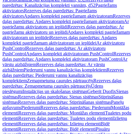
paredzētas: Kanalizācijas komplekti vannām, d52
Pagriežams
aktivizators
Rezerves daļas paredzētas: Pagriežams
aktivizators
Apdares komplekti pagriežamam aktivizatoram
Rezerves
daļas paredzētas: Apdares komplekti pagriežamam aktivizatoram
Ar
pagriežamu aktivizatoru un ieplūdi
Rezerves daļas paredzētas: Ar
pagriežamu aktivizatoru un ieplūdi
Apdares komplekti pagriežamam
aktivizatoram un ieplūdei
Rezerves daļas paredzētas: Apdares
komplekti pagriežamam aktivizatoram un ieplūdei
Ar aktivizatoru
PushControl
Rezerves daļas paredzētas: Ar aktivizatoru
PushControl
Apdares komplekti aktivizatoram PushControl
Rezerves
daļas paredzētas: Apdares komplekti aktivizatoram PushControl
Ar
vārstu aizbāžņiem
Rezerves daļas paredzētas: Ar vārstu
aizbāžņiem
Piederumi vannu kanalizācijas komplektiem
Rezerves
daļas paredzētas: Piederumi vannu kanalizācijas
komplektiem
Zemapmetuma caurules pārtraucējs
Rezerves daļas
paredzētas: Zemapmetuma caurules pārtraucējs
Ūdens
pieslēgumi
Instalācijas un skalošanas sistēmas
Geberit Duofix
Sienas
sistēmas
Rezerves daļas paredzētas: Sienas sistēmas
Stiprināšanas
sistēmas
Rezerves daļas paredzētas: Stiprināšanas sistēmas
Paneļu
apšuvums
Piederumi
Rezerves daļas paredzētas: Piederumi
Montāžas
elementi
Rezerves daļas paredzētas: Montāžas elementi
Tualetes podu
elementi
Rezerves daļas paredzētas: Tualetes podu elementi
Izlietņu
elementi
Rezerves daļas paredzētas: Izlietņu elementi
Bidē
elementi
Rezerves daļas paredzētas: Bidē elementi
Pisuāru