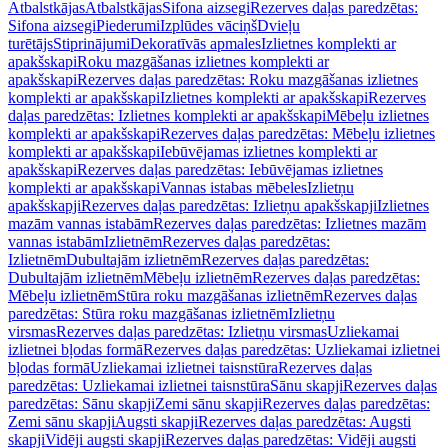
Atbalstkājas
Atbalstkājas
Sifona aizsegi
Rezerves daļas paredzētas:
Sifona aizsegi
Piederumi
Izplūdes vāciņš
Dvieļu
turētājs
Stiprinājumi
Dekoratīvās apmales
Izlietnes komplekti ar
apakšskapi
Roku mazgāšanas izlietnes komplekti ar
apakšskapi
Rezerves daļas paredzētas: Roku mazgāšanas izlietnes
komplekti ar apakšskapi
Izlietnes komplekti ar apakšskapi
Rezerves
daļas paredzētas: Izlietnes komplekti ar apakšskapi
Mēbeļu izlietnes
komplekti ar apakšskapi
Rezerves daļas paredzētas: Mēbeļu izlietnes
komplekti ar apakšskapi
Iebūvējamas izlietnes komplekti ar
apakšskapi
Rezerves daļas paredzētas: Iebūvējamas izlietnes
komplekti ar apakšskapi
Vannas istabas mēbeles
Izlietņu
apakšskapji
Rezerves daļas paredzētas: Izlietņu apakšskapji
Izlietnes
mazām vannas istabām
Rezerves daļas paredzētas: Izlietnes mazām
vannas istabām
Izlietnēm
Rezerves daļas paredzētas:
Izlietnēm
Dubultajām izlietnēm
Rezerves daļas paredzētas:
Dubultajām izlietnēm
Mēbeļu izlietnēm
Rezerves daļas paredzētas:
Mēbeļu izlietnēm
Stūra roku mazgāšanas izlietnēm
Rezerves daļas
paredzētas: Stūra roku mazgāšanas izlietnēm
Izlietņu
virsmas
Rezerves daļas paredzētas: Izlietņu virsmas
Uzliekamai
izlietnei bļodas formā
Rezerves daļas paredzētas: Uzliekamai izlietnei
bļodas formā
Uzliekamai izlietnei taisnstūra
Rezerves daļas
paredzētas: Uzliekamai izlietnei taisnstūra
Sānu skapji
Rezerves daļas
paredzētas: Sānu skapji
Zemi sānu skapji
Rezerves daļas paredzētas:
Zemi sānu skapji
Augsti skapji
Rezerves daļas paredzētas: Augsti
skapji
Vidēji augsti skapji
Rezerves daļas paredzētas: Vidēji augsti