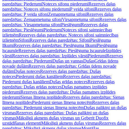
paredzētas: Piederumi
Noteces sifonu piederumi
Rezerves daļas
paredzētas: Noteces sifonu piederumi
P veida sifoni
Rezerves daļas
paredzētas: P veida sifoni
Zemapmetuma sifoni
Rezerves daļas
paredzētas: Zemapmetuma sifoni
Virsapmetuma sifoni
Rezerves daļas
paredzētas: Virsapmetuma sifoni
Pieslēgumi
Rezerves daļas
paredzētas: Pieslēgumi
Piederumi
Noteces sifoni saimniecības
izlietnēm
Rezerves daļas paredzētas: Noteces sifoni saimniecības
izlietnēm
Sifoni
Rezerves daļas paredzētas: Sifoni
Pieslēguma
līkumi
Rezerves daļas paredzētas: Pieslēguma līkumi
Pieslēguma
īscaurule
Rezerves daļas paredzētas: Pieslēguma īscaurule
Izplūdes
vārsti
Rezerves daļas paredzētas: Izplūdes vārsti
Piederumi
Rezerves
daļas paredzētas: Piederumi
Dušas un vannas
Dušas
Grīdas ūdens
novade dušām
Rezerves daļas paredzētas: Grīdas ūdens novade
dušām
Dušas noteces
Rezerves daļas paredzētas: Dušas
noteces
Piederumi dušas kanāliem
Rezerves daļas paredzētas:
Piederumi dušas kanāliem
Dušas grīdas noteces
Rezerves daļas
paredzētas: Dušas grīdas noteces
Dušas pamatnes izplūdes
piederumi
Rezerves daļas paredzētas: Dušas pamatnes izplūdes
piederumi
Sienas līmeņa noplūdes
Rezerves daļas paredzētas: Sienas
līmeņa noplūdes
Piederumi sienas līmeņa notecēm
Rezerves daļas
paredzētas: Piederumi sienas līmeņa notecēm
Dušas paliktņi un dušas
virsmas
Rezerves daļas paredzētas: Dušas paliktņi un dušas
virsmas
Mākslīgā akmens dušas virsmas un Geberit Duofix
uzstādīšanas elementi
Mākslīgā akmens dušas virsmas
Rezerves daļas
paredzētas: Mākslīgā akmens dušas virsmas
Montāžas