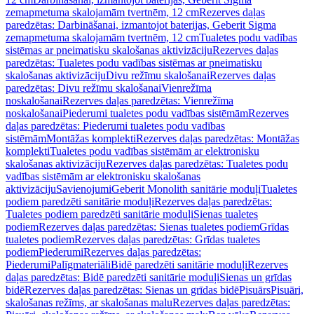
zemapmetuma skalojamām tvertnēm, 12 cm
Rezerves daļas
paredzētas: Darbināšanai, izmantojot baterijas, Geberit Sigma
zemapmetuma skalojamām tvertnēm, 12 cm
Tualetes podu vadības
sistēmas ar pneimatisku skalošanas aktivizāciju
Rezerves daļas
paredzētas: Tualetes podu vadības sistēmas ar pneimatisku
skalošanas aktivizāciju
Divu režīmu skalošanai
Rezerves daļas
paredzētas: Divu režīmu skalošanai
Vienrežīma
noskalošanai
Rezerves daļas paredzētas: Vienrežīma
noskalošanai
Piederumi tualetes podu vadības sistēmām
Rezerves
daļas paredzētas: Piederumi tualetes podu vadības
sistēmām
Montāžas komplekti
Rezerves daļas paredzētas: Montāžas
komplekti
Tualetes podu vadības sistēmām ar elektronisku
skalošanas aktivizāciju
Rezerves daļas paredzētas: Tualetes podu
vadības sistēmām ar elektronisku skalošanas
aktivizāciju
Savienojumi
Geberit Monolith sanitārie moduļi
Tualetes
podiem paredzēti sanitārie moduļi
Rezerves daļas paredzētas:
Tualetes podiem paredzēti sanitārie moduļi
Sienas tualetes
podiem
Rezerves daļas paredzētas: Sienas tualetes podiem
Grīdas
tualetes podiem
Rezerves daļas paredzētas: Grīdas tualetes
podiem
Piederumi
Rezerves daļas paredzētas:
Piederumi
Palīgmateriāli
Bidē paredzēti sanitārie moduļi
Rezerves
daļas paredzētas: Bidē paredzēti sanitārie moduļi
Sienas un grīdas
bidē
Rezerves daļas paredzētas: Sienas un grīdas bidē
Pisuārs
Pisuāri,
skalošanas režīms, ar skalošanas malu
Rezerves daļas paredzētas: