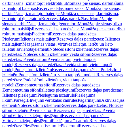
darbināšana, izmantojot elektrotīklu
Montāža pie sienas, darbināšana,
izmantojot baterijas
Rezerves daļas paredzētas: Montāža pie sienas,
darbināšana, izmantojot baterijas
Montāža pie sienas, darbināšana,
izmantojot ģeneratoru
Rezerves daļas paredzētas: Montāža pie
sienas, darbināšana, izmantojot ģeneratoru
Montāža pie sienas, divu
rokturu maisītājs
Rezerves daļas paredzētas: Montāža pie sienas, divu
rokturu maisītājs
Piederumi
Rezerves daļas paredzētas:
Piederumi
Izlietnes maisītājiem
Rezerves daļas paredzētas: Izlietnes
maisītājiem
Mazgāšanas vietas, virtuves izlietņu, ierīču un lieto
izlietņu savienotājelementi
Noteces sifoni izlietnēm
Rezerves daļas
paredzētas: Noteces sifoni izlietnēm
P veida sifoni
Rezerves daļas
paredzētas: P veida sifoni
P veida sifoni, vietu taupoši
modeļi
Rezerves daļas paredzētas: P veida sifoni, vietu taupoši
modeļi
Pudeļsifoni izlietnēm
Rezerves daļas paredzētas: Pudeļsifoni
izlietnēm
Pudeļsifoni izlietnēm, vietu taupošs modelis
Rezerves daļas
paredzētas: Pudeļsifoni izlietnēm, vietu taupošs
modelis
Zemapmetuma sifoni
Rezerves daļas paredzētas:
Zemapmetuma sifoni
Izlietnes pieslēgumi
Rezerves daļas paredzētas:
Izlietnes pieslēgumi
Pieslēguma īscaurule
Pieslēguma
līkumi
Pārsegi
Blīvējumi
Vertikālās caurules
Pagarinājumi
Aktivizācijas
elementi
Noteces sifoni izlietnēm
Rezerves daļas paredzētas: Noteces
sifoni izlietnēm
P veida sifoni
Rezerves daļas paredzētas: P veida
sifoni
Virtuves izlietņu pieslēgumi
Rezerves daļas paredzētas:
Virtuves izlietņu pieslēgumi
Pieslēguma īscaurule
Rezerves daļas
paredzētas: Pieslēguma īscaurule
Piederumi
Rezerves daļas