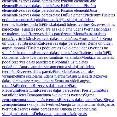
elementi
Rezerves daļas paredzētas: Izlietņu elementi
Bidē
elementi
Rezerves daļas paredzētas: Bidē elementi
Pisuāru
elementi
Rezerves daļas paredzētas: Pisuāru elementi
Dušu
elementi
Rezerves daļas paredzētas: Dušu elementi
Piederumi
Tualetes
podu elementiem
Stiprinājumiem
Ārējās skalojamā ūdens
tvertnes
Tualetes podu ārējās skalojamā ūdens tvertnes
Rezerves daļas
paredzētas: Tualetes podu ārējās skalojamā ūdens tvertnes
Montāža
uz tualetes poda
Rezerves daļas paredzētas: Montāža uz tualetes
poda
Augstu iekārts
Rezerves daļas paredzētas: Augstu iekārts
Zema
un vidēji augsta montāža
Rezerves daļas paredzētas: Zema un vidēji
augsta montāža
Tualetes podu ārējās skalojamā ūdens tvertnes no
sanitārās keramikas
Rezerves daļas paredzētas: Tualetes podu ārējās
skalojamā ūdens tvertnes no sanitārās keramikas
Montāža uz tualetes
poda
Rezerves daļas paredzētas: Montāža uz tualetes
poda
Skalošanas caurules virsapmetuma skalojamā ūdens
tvertnēm
Rezerves daļas paredzētas: Skalošanas caurules
virsapmetuma skalojamā ūdens tvertnēm
Augstu iekārts
Rezerves
daļas paredzētas: Augstu iekārts
Zema un vidēji augsta
montāža
Piederumi
Rezerves daļas paredzētas:
Piederumi
Pieslēgumi
Rezerves daļas paredzētas: Pieslēgumi
Stūra
vārsti
Manšetes
Zemapmetuma skalojamās tvertnes
Sigma
zemapmetuma skalojamās tvertnes
Rezerves daļas paredzētas: Sigma
zemapmetuma skalojamās tvertnes
Omega zemapmetuma skalojamās
tvertnes
Rezerves daļas paredzētas: Omega zemapmetuma
skalojamās tvertnes
Delta zemapmetuma skalojamās