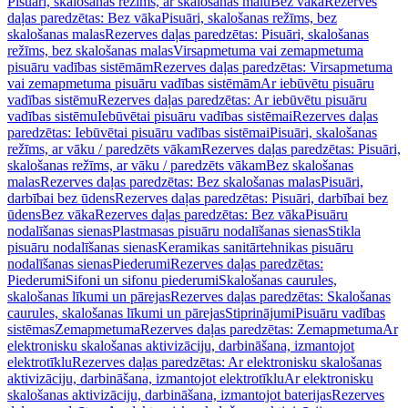
Pisuāri, skalošanas režīms, ar skalošanas malu
Bez vāka
Rezerves
daļas paredzētas: Bez vāka
Pisuāri, skalošanas režīms, bez
skalošanas malas
Rezerves daļas paredzētas: Pisuāri, skalošanas
režīms, bez skalošanas malas
Virsapmetuma vai zemapmetuma
pisuāru vadības sistēmām
Rezerves daļas paredzētas: Virsapmetuma
vai zemapmetuma pisuāru vadības sistēmām
Ar iebūvētu pisuāru
vadības sistēmu
Rezerves daļas paredzētas: Ar iebūvētu pisuāru
vadības sistēmu
Iebūvētai pisuāru vadības sistēmai
Rezerves daļas
paredzētas: Iebūvētai pisuāru vadības sistēmai
Pisuāri, skalošanas
režīms, ar vāku / paredzēts vākam
Rezerves daļas paredzētas: Pisuāri,
skalošanas režīms, ar vāku / paredzēts vākam
Bez skalošanas
malas
Rezerves daļas paredzētas: Bez skalošanas malas
Pisuāri,
darbībai bez ūdens
Rezerves daļas paredzētas: Pisuāri, darbībai bez
ūdens
Bez vāka
Rezerves daļas paredzētas: Bez vāka
Pisuāru
nodalīšanas sienas
Plastmasas pisuāru nodalīšanas sienas
Stikla
pisuāru nodalīšanas sienas
Keramikas sanitārtehnikas pisuāru
nodalīšanas sienas
Piederumi
Rezerves daļas paredzētas:
Piederumi
Sifoni un sifonu piederumi
Skalošanas caurules,
skalošanas līkumi un pārejas
Rezerves daļas paredzētas: Skalošanas
caurules, skalošanas līkumi un pārejas
Stiprinājumi
Pisuāru vadības
sistēmas
Zemapmetuma
Rezerves daļas paredzētas: Zemapmetuma
Ar
elektronisku skalošanas aktivizāciju, darbināšana, izmantojot
elektrotīklu
Rezerves daļas paredzētas: Ar elektronisku skalošanas
aktivizāciju, darbināšana, izmantojot elektrotīklu
Ar elektronisku
skalošanas aktivizāciju, darbināšana, izmantojot baterijas
Rezerves