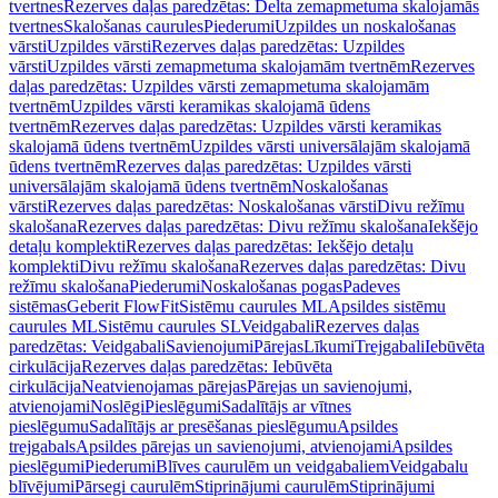
tvertnes
Rezerves daļas paredzētas: Delta zemapmetuma skalojamās
tvertnes
Skalošanas caurules
Piederumi
Uzpildes un noskalošanas
vārsti
Uzpildes vārsti
Rezerves daļas paredzētas: Uzpildes
vārsti
Uzpildes vārsti zemapmetuma skalojamām tvertnēm
Rezerves
daļas paredzētas: Uzpildes vārsti zemapmetuma skalojamām
tvertnēm
Uzpildes vārsti keramikas skalojamā ūdens
tvertnēm
Rezerves daļas paredzētas: Uzpildes vārsti keramikas
skalojamā ūdens tvertnēm
Uzpildes vārsti universālajām skalojamā
ūdens tvertnēm
Rezerves daļas paredzētas: Uzpildes vārsti
universālajām skalojamā ūdens tvertnēm
Noskalošanas
vārsti
Rezerves daļas paredzētas: Noskalošanas vārsti
Divu režīmu
skalošana
Rezerves daļas paredzētas: Divu režīmu skalošana
Iekšējo
detaļu komplekti
Rezerves daļas paredzētas: Iekšējo detaļu
komplekti
Divu režīmu skalošana
Rezerves daļas paredzētas: Divu
režīmu skalošana
Piederumi
Noskalošanas pogas
Padeves
sistēmas
Geberit FlowFit
Sistēmu caurules ML
Apsildes sistēmu
caurules ML
Sistēmu caurules SL
Veidgabali
Rezerves daļas
paredzētas: Veidgabali
Savienojumi
Pārejas
Līkumi
Trejgabali
Iebūvēta
cirkulācija
Rezerves daļas paredzētas: Iebūvēta
cirkulācija
Neatvienojamas pārejas
Pārejas un savienojumi,
atvienojami
Noslēgi
Pieslēgumi
Sadalītājs ar vītnes
pieslēgumu
Sadalītājs ar presēšanas pieslēgumu
Apsildes
trejgabals
Apsildes pārejas un savienojumi, atvienojami
Apsildes
pieslēgumi
Piederumi
Blīves caurulēm un veidgabaliem
Veidgabalu
blīvējumi
Pārsegi caurulēm
Stiprinājumi caurulēm
Stiprinājumi