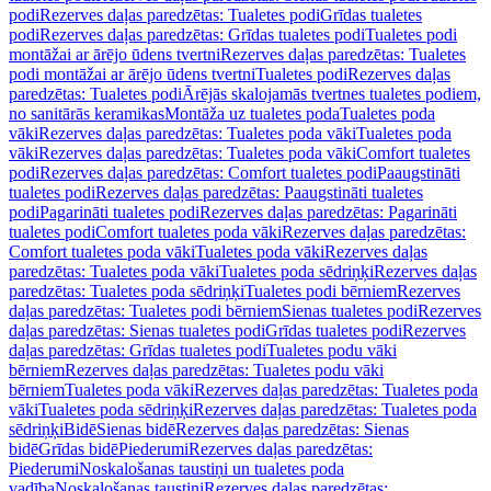
podi
Rezerves daļas paredzētas: Tualetes podi
Grīdas tualetes
podi
Rezerves daļas paredzētas: Grīdas tualetes podi
Tualetes podi
montāžai ar ārējo ūdens tvertni
Rezerves daļas paredzētas: Tualetes
podi montāžai ar ārējo ūdens tvertni
Tualetes podi
Rezerves daļas
paredzētas: Tualetes podi
Ārējās skalojamās tvertnes tualetes podiem,
no sanitārās keramikas
Montāža uz tualetes poda
Tualetes poda
vāki
Rezerves daļas paredzētas: Tualetes poda vāki
Tualetes poda
vāki
Rezerves daļas paredzētas: Tualetes poda vāki
Comfort tualetes
podi
Rezerves daļas paredzētas: Comfort tualetes podi
Paaugstināti
tualetes podi
Rezerves daļas paredzētas: Paaugstināti tualetes
podi
Pagarināti tualetes podi
Rezerves daļas paredzētas: Pagarināti
tualetes podi
Comfort tualetes poda vāki
Rezerves daļas paredzētas:
Comfort tualetes poda vāki
Tualetes poda vāki
Rezerves daļas
paredzētas: Tualetes poda vāki
Tualetes poda sēdriņķi
Rezerves daļas
paredzētas: Tualetes poda sēdriņķi
Tualetes podi bērniem
Rezerves
daļas paredzētas: Tualetes podi bērniem
Sienas tualetes podi
Rezerves
daļas paredzētas: Sienas tualetes podi
Grīdas tualetes podi
Rezerves
daļas paredzētas: Grīdas tualetes podi
Tualetes podu vāki
bērniem
Rezerves daļas paredzētas: Tualetes podu vāki
bērniem
Tualetes poda vāki
Rezerves daļas paredzētas: Tualetes poda
vāki
Tualetes poda sēdriņķi
Rezerves daļas paredzētas: Tualetes poda
sēdriņķi
Bidē
Sienas bidē
Rezerves daļas paredzētas: Sienas
bidē
Grīdas bidē
Piederumi
Rezerves daļas paredzētas:
Piederumi
Noskalošanas taustiņi un tualetes poda
vadība
Noskalošanas taustiņi
Rezerves daļas paredzētas: