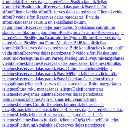
komplekti
Rezerves daļas paredzētas: Pisuāru kanalizācijas
komplekti
Pisuāru sifoni
Rezerves daļas paredzētas: Pisuāru
sifoni
Gliemežveida sifoni
Rezerves daļas paredzētas: Gliemežveida
sifoni
P veida sifoni
Rezerves daļas paredzētas: P veida
sifoni
Skalošanas cauruļu un skalošanas līkumu
pagarinājumi
Rezerves daļas paredzētas: Skalošanas cauruļu un
skalošanas līkumu pagarinājumi
Pieslēguma īscaurule
Rezerves daļas
paredzētas: Pieslēguma īscaurule
Pieslēguma līkumi
Rezerves daļas
paredzētas: Pieslēguma līkumi
Manšetes
Bidē kanalizācijas
komplekti
Rezerves daļas paredzētas: Bidē kanalizācijas komplekti
P
veida sifoni
Rezerves daļas paredzētas: P veida sifoni
Pieslēguma
īscaurule
Pieslēguma līkumi
Pārsegi
Pieslēgumi
Blīvējumi
Mazgāšanas
vieta
Izlietnes
Izlietnes
Rezerves daļas paredzētas: Izlietnes
Dubultās
izlietnes
Rezerves daļas paredzētas: Dubultās izlietnes
Mēbeļu
izlietnes
Rezerves daļas paredzētas: Mēbeļu izlietnes
Uzliekamās
izlietnes
Rezerves daļas paredzētas: Uzliekamās izlietnes
Roku
mazgāšanas izlietnes
Rezerves daļas paredzētas: Roku mazgāšanas
izlietnes
Stūra roku mazgāšanas izlietne
Daļēji iemontētās
izlietnes
Iebūvējamas izlietnes
Rezerves daļas paredzētas:
Iebūvējamas izlietnes
Zem virsmas iebūvējamas
Stūra
izlietnes
Izlietnes Comfort
Izlietnes bērniem
Izlietnes
Lielās
mazgāšanas izlietnes
Citas izlietnes
Rezerves daļas paredzētas: Citas
izlietnes
Lietās izlietnes
Rezerves daļas paredzētas: Lietās
izlietnes
Izlietnes
Daudzfunkciju izlietnes
Ģipša izlietne
Klašu telpu
izlietnes
Piederumi
Atbalstkājas
Rezerves daļas paredzētas: