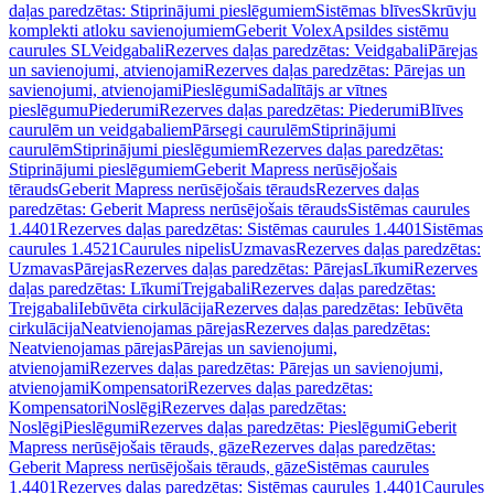
daļas paredzētas: Stiprinājumi pieslēgumiem
Sistēmas blīves
Skrūvju
komplekti atloku savienojumiem
Geberit Volex
Apsildes sistēmu
caurules SL
Veidgabali
Rezerves daļas paredzētas: Veidgabali
Pārejas
un savienojumi, atvienojami
Rezerves daļas paredzētas: Pārejas un
savienojumi, atvienojami
Pieslēgumi
Sadalītājs ar vītnes
pieslēgumu
Piederumi
Rezerves daļas paredzētas: Piederumi
Blīves
caurulēm un veidgabaliem
Pārsegi caurulēm
Stiprinājumi
caurulēm
Stiprinājumi pieslēgumiem
Rezerves daļas paredzētas:
Stiprinājumi pieslēgumiem
Geberit Mapress nerūsējošais
tērauds
Geberit Mapress nerūsējošais tērauds
Rezerves daļas
paredzētas: Geberit Mapress nerūsējošais tērauds
Sistēmas caurules
1.4401
Rezerves daļas paredzētas: Sistēmas caurules 1.4401
Sistēmas
caurules 1.4521
Caurules nipelis
Uzmavas
Rezerves daļas paredzētas:
Uzmavas
Pārejas
Rezerves daļas paredzētas: Pārejas
Līkumi
Rezerves
daļas paredzētas: Līkumi
Trejgabali
Rezerves daļas paredzētas:
Trejgabali
Iebūvēta cirkulācija
Rezerves daļas paredzētas: Iebūvēta
cirkulācija
Neatvienojamas pārejas
Rezerves daļas paredzētas:
Neatvienojamas pārejas
Pārejas un savienojumi,
atvienojami
Rezerves daļas paredzētas: Pārejas un savienojumi,
atvienojami
Kompensatori
Rezerves daļas paredzētas:
Kompensatori
Noslēgi
Rezerves daļas paredzētas:
Noslēgi
Pieslēgumi
Rezerves daļas paredzētas: Pieslēgumi
Geberit
Mapress nerūsējošais tērauds, gāze
Rezerves daļas paredzētas:
Geberit Mapress nerūsējošais tērauds, gāze
Sistēmas caurules
1.4401
Rezerves daļas paredzētas: Sistēmas caurules 1.4401
Caurules