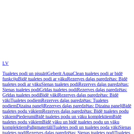
LV
Tualetes podi un pisuāri
Geberit AquaClean tualetes podi ar bidē
funkciju
Bidē tualetes podi ar vāku
Rezerves daļas paredzētas: Bidē
tualetes podi ar vāku
Sienas tualetes podi
Rezerves daļas paredzētas:
Sienas tualetes podi
Grīdas tualetes podi
Rezerves daļas paredzētas:
Grīdas tualetes podi
Bidē vāki
Rezerves daļas paredzētas: Bidē
vāki
Tualetes podiem
Rezerves daļas paredzētas: Tualetes
podiem
Dizaina paneļi
Rezerves daļas paredzētas: Dizaina paneļi
Bidē
tualetes podu vākiem
Rezerves daļas paredzētas: Bidē tualetes podu
vākiem
Piederumi
Bidē tualetes podu un vāku komplektiem
Bidē
tualetes podu vākiem
Bidē vāku un bidē tualetes podu un vāku
komplektiem
Palīgmateriāli
Tualetes podi un tualetes poda vāki
Sienas
tualetes podi
Rezerves daļas paredzētas: Sienas tualetes podi
Tualetes