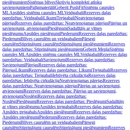
pieslēgumiem
Sistēmas blīves
Skrūvju komplekti atloku
savienojumiem
Palīgmateriāli
Geberit PushFit
Sistēmu caurules
ML
Apsildes sistēmu caurules ML
Veidgabali
Rezerves daļas
paredzētas: Veidgabali
Līkumi
Trejgabali
Neatvienojamas
pārejas
Rezerves daļas paredzētas: Neatvienojamas pārejas
Pārejas un
savienojumi, atvienojami
Pieslēgumi
Sadalītājs ar vītnes
pieslēgumu
Apsildes pieslēgumi
Piederumi
Rezerves daļas paredzētas:
Piederumi
Blīves caurulēm un veidgabaliem
Pārsegi
caurulēm
Stiprinājumi caurulēm
Stiprinājumi pieslēgumiem
Rezerves
daļas paredzētas: Stiprinājumi pieslēgumiem
Geberit Mepla
Sistēmu
caurules ML
Apsildes sistēmu caurules ML
Veidgabali
Rezerves daļas
paredzētas: Veidgabali
Savienojumi
Rezerves daļas paredzētas:
Savienojumi
Pārejas
Rezerves daļas paredzētas:
Pārejas
Līkumi
Rezerves daļas paredzētas: Līkumi
Trejgabali
Rezerves
daļas paredzētas: Trejgabali
Iebūvēta cirkulācija
Rezerves daļas
paredzētas: Iebūvēta cirkulācija
Neatvienojamas pārejas
Rezerves
daļas paredzētas: Neatvienojamas pārejas
Pārejas un savienojumi,
atvienojami
Rezerves daļas paredzētas: Pārejas un savienojumi,
atvienojami
Noslēgi
Rezerves daļas paredzētas:
Noslēgi
Pieslēgumi
Rezerves daļas paredzētas: Pieslēgumi
Sadalītājs
ar vītnes pieslēgumu
Apsildes trejgabals
Rezerves daļas paredzētas:
Apsildes trejgabals
Apsildes pieslēgumi
Rezerves daļas paredzētas:
Apsildes pieslēgumi
Piederumi
Rezerves daļas paredzētas:
Piederumi
Blīves caurulēm un veidgabaliem
Pārsegi
caurulēm
Stiprinājumi caurulēm
Stiprinājumi pieslēgumiem
Rezerves