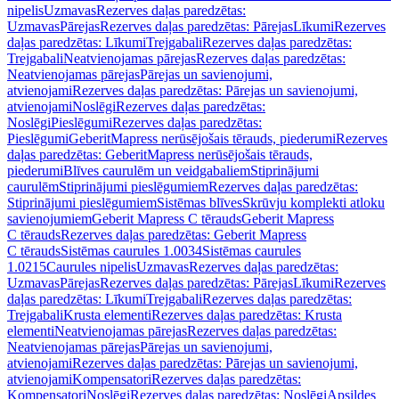
nipelis
Uzmavas
Rezerves daļas paredzētas:
Uzmavas
Pārejas
Rezerves daļas paredzētas: Pārejas
Līkumi
Rezerves
daļas paredzētas: Līkumi
Trejgabali
Rezerves daļas paredzētas:
Trejgabali
Neatvienojamas pārejas
Rezerves daļas paredzētas:
Neatvienojamas pārejas
Pārejas un savienojumi,
atvienojami
Rezerves daļas paredzētas: Pārejas un savienojumi,
atvienojami
Noslēgi
Rezerves daļas paredzētas:
Noslēgi
Pieslēgumi
Rezerves daļas paredzētas:
Pieslēgumi
GeberitMapress nerūsējošais tērauds, piederumi
Rezerves
daļas paredzētas: GeberitMapress nerūsējošais tērauds,
piederumi
Blīves caurulēm un veidgabaliem
Stiprinājumi
caurulēm
Stiprinājumi pieslēgumiem
Rezerves daļas paredzētas:
Stiprinājumi pieslēgumiem
Sistēmas blīves
Skrūvju komplekti atloku
savienojumiem
Geberit Mapress C tērauds
Geberit Mapress
C tērauds
Rezerves daļas paredzētas: Geberit Mapress
C tērauds
Sistēmas caurules 1.0034
Sistēmas caurules
1.0215
Caurules nipelis
Uzmavas
Rezerves daļas paredzētas:
Uzmavas
Pārejas
Rezerves daļas paredzētas: Pārejas
Līkumi
Rezerves
daļas paredzētas: Līkumi
Trejgabali
Rezerves daļas paredzētas:
Trejgabali
Krusta elementi
Rezerves daļas paredzētas: Krusta
elementi
Neatvienojamas pārejas
Rezerves daļas paredzētas:
Neatvienojamas pārejas
Pārejas un savienojumi,
atvienojami
Rezerves daļas paredzētas: Pārejas un savienojumi,
atvienojami
Kompensatori
Rezerves daļas paredzētas:
Kompensatori
Noslēgi
Rezerves daļas paredzētas: Noslēgi
Apsildes