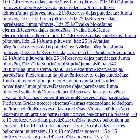
100 l/s
Rezerves daļas paredzētas: Jumta piltuves, līdz 100 l/s
Jumta
piltuves teknēm
Rezerves daļas paredzētas: Jumta piltuves
teknēm
Jumta piltuves, līdz 12 l/s
Rezerves daļas paredzētas: Jumta
piltuves, līdz 12 l/s
Jumta piltuves, līdz 25 l/s
Rezerves daļas
paredzētas: Jumta piltuves, līdz 25 l/s
Tvaika bloķēšanas
elementi
Rezerves daļas paredzētas: Tvaika bloķēšanas
elementi
Jumta piltuvēm, līdz 12 l/s
Rezerves daļas paredzētas: Jumta
piltuvēm, līdz 12 l/s
Jumta piltuvēm, līdz 25 l/s
Avārijas
pārplūdes
Rezerves daļas paredzētas: Avārijas pārplūdes
Jumta
piltuvēm, līdz 12 l/s
Rezerves daļas paredzētas: Jumta piltuvēm, līdz
12 l/s
Jumta piltuvēm, līdz 25 l/s
Rezerves daļas paredzētas: Jumta
piltuvēm, līdz 25 l/s
Stiprinājumi
Stiprinājumu sistēma, d40–
200
Stiprinājumu sistēma, d250–315
Piederumi
Rezerves daļas
paredzētas: Piederumi
Jumta piltuvēm
Rezerves daļas paredzētas:
Jumta piltuvēm
Stiprinājumiem
Standarta jumta lietus ūdens
novadīšana
Jumta piltuves
Rezerves daļas paredzētas: Jumta
piltuves
Tvaika bloķēšanas elementi
Rezerves daļas paredzētas:
Tvaika bloķēšanas elementi
Piederumi
Rezerves daļas paredzētas:
Piederumi
Grīdas noteces sistēmas
Virsmas atūdeņošana iekštelpām
un ārpus telpām
Rezerves daļas paredzētas: Virsmas atūdeņošana
iekštelpām un ārpus telpām
Grīdas noteces balkoniem un terasēm, 10
x 10 cm
Rezerves daļas paredzētas: Grīdas noteces balkoniem un
terasēm, 10 x 10 cm
Grīdas noteces, 13 x 13 cm
Grīdas noteces
balkoniem un terasēm, 13 x 13 cm
Grīdas noteces, 15 x 15
cm
Rezerves daļas paredzētas: Grīdas noteces, 15 x 15