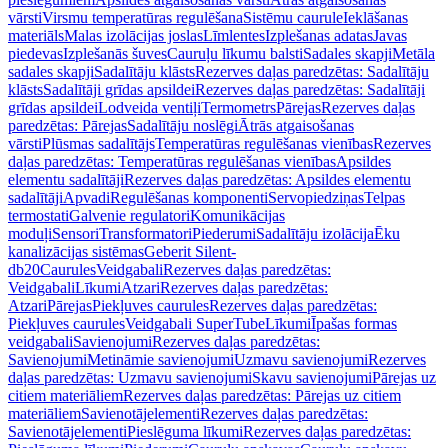
vārsti
Virsmu temperatūras regulēšana
Sistēmu caurule
Ieklāšanas
materiāls
Malas izolācijas joslas
Līmlentes
Izplešanas adatas
Javas
piedevas
Izplešanās šuves
Cauruļu līkumu balsti
Sadales skapji
Metāla
sadales skapji
Sadalītāju klāsts
Rezerves daļas paredzētas: Sadalītāju
klāsts
Sadalītāji grīdas apsildei
Rezerves daļas paredzētas: Sadalītāji
grīdas apsildei
Lodveida ventiļi
Termometrs
Pārejas
Rezerves daļas
paredzētas: Pārejas
Sadalītāju noslēgi
Ātrās atgaisošanas
vārsti
Plūsmas sadalītājs
Temperatūras regulēšanas vienības
Rezerves
daļas paredzētas: Temperatūras regulēšanas vienības
Apsildes
elementu sadalītāji
Rezerves daļas paredzētas: Apsildes elementu
sadalītāji
Apvadi
Regulēšanas komponenti
Servopiedziņas
Telpas
termostati
Galvenie regulatori
Komunikācijas
moduļi
Sensori
Transformatori
Piederumi
Sadalītāju izolācija
Ēku
kanalizācijas sistēmas
Geberit Silent-
db20
Caurules
Veidgabali
Rezerves daļas paredzētas:
Veidgabali
Līkumi
Atzari
Rezerves daļas paredzētas:
Atzari
Pārejas
Piekļuves caurules
Rezerves daļas paredzētas:
Piekļuves caurules
Veidgabali SuperTube
Līkumi
Īpašas formas
veidgabali
Savienojumi
Rezerves daļas paredzētas:
Savienojumi
Metināmie savienojumi
Uzmavu savienojumi
Rezerves
daļas paredzētas: Uzmavu savienojumi
Skavu savienojumi
Pārejas uz
citiem materiāliem
Rezerves daļas paredzētas: Pārejas uz citiem
materiāliem
Savienotājelementi
Rezerves daļas paredzētas:
Savienotājelementi
Pieslēguma līkumi
Rezerves daļas paredzētas: