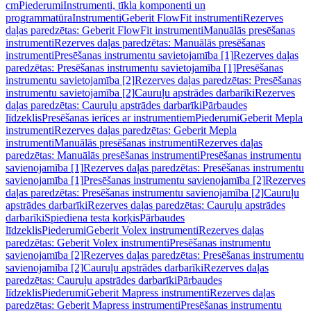
cm
Piederumi
Instrumenti, tīkla komponenti un
programmatūra
Instrumenti
Geberit FlowFit instrumenti
Rezerves
daļas paredzētas: Geberit FlowFit instrumenti
Manuālās presēšanas
instrumenti
Rezerves daļas paredzētas: Manuālās presēšanas
instrumenti
Presēšanas instrumentu savietojamība [1]
Rezerves daļas
paredzētas: Presēšanas instrumentu savietojamība [1]
Presēšanas
instrumentu savietojamība [2]
Rezerves daļas paredzētas: Presēšanas
instrumentu savietojamība [2]
Cauruļu apstrādes darbarīki
Rezerves
daļas paredzētas: Cauruļu apstrādes darbarīki
Pārbaudes
līdzeklis
Presēšanas ierīces ar instrumentiem
Piederumi
Geberit Mepla
instrumenti
Rezerves daļas paredzētas: Geberit Mepla
instrumenti
Manuālās presēšanas instrumenti
Rezerves daļas
paredzētas: Manuālās presēšanas instrumenti
Presēšanas instrumentu
savienojamība [1]
Rezerves daļas paredzētas: Presēšanas instrumentu
savienojamība [1]
Presēšanas instrumentu savienojamība [2]
Rezerves
daļas paredzētas: Presēšanas instrumentu savienojamība [2]
Cauruļu
apstrādes darbarīki
Rezerves daļas paredzētas: Cauruļu apstrādes
darbarīki
Spiediena testa korķis
Pārbaudes
līdzeklis
Piederumi
Geberit Volex instrumenti
Rezerves daļas
paredzētas: Geberit Volex instrumenti
Presēšanas instrumentu
savienojamība [2]
Rezerves daļas paredzētas: Presēšanas instrumentu
savienojamība [2]
Cauruļu apstrādes darbarīki
Rezerves daļas
paredzētas: Cauruļu apstrādes darbarīki
Pārbaudes
līdzeklis
Piederumi
Geberit Mapress instrumenti
Rezerves daļas
paredzētas: Geberit Mapress instrumenti
Presēšanas instrumentu