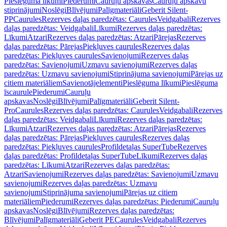
Pieslēguma līkumi
Piederumi
Cauruļu apskavas
Cauruļu apskavu
stiprinājumi
Noslēgi
Blīvējumi
Palīgmateriāli
Geberit Silent-
PP
Caurules
Rezerves daļas paredzētas: Caurules
Veidgabali
Rezerves
daļas paredzētas: Veidgabali
Līkumi
Rezerves daļas paredzētas:
Līkumi
Atzari
Rezerves daļas paredzētas: Atzari
Pārejas
Rezerves
daļas paredzētas: Pārejas
Piekļuves caurules
Rezerves daļas
paredzētas: Piekļuves caurules
Savienojumi
Rezerves daļas
paredzētas: Savienojumi
Uzmavu savienojumi
Rezerves daļas
paredzētas: Uzmavu savienojumi
Stiprinājuma savienojumi
Pārejas uz
citiem materiāliem
Savienotājelementi
Pieslēguma līkumi
Pieslēguma
īscaurule
Piederumi
Cauruļu
apskavas
Noslēgi
Blīvējumi
Palīgmateriāli
Geberit Silent-
Pro
Caurules
Rezerves daļas paredzētas: Caurules
Veidgabali
Rezerves
daļas paredzētas: Veidgabali
Līkumi
Rezerves daļas paredzētas:
Līkumi
Atzari
Rezerves daļas paredzētas: Atzari
Pārejas
Rezerves
daļas paredzētas: Pārejas
Piekļuves caurules
Rezerves daļas
paredzētas: Piekļuves caurules
Profildetaļas SuperTube
Rezerves
daļas paredzētas: Profildetaļas SuperTube
Līkumi
Rezerves daļas
paredzētas: Līkumi
Atzari
Rezerves daļas paredzētas:
Atzari
Savienojumi
Rezerves daļas paredzētas: Savienojumi
Uzmavu
savienojumi
Rezerves daļas paredzētas: Uzmavu
savienojumi
Stiprinājuma savienojumi
Pārejas uz citiem
materiāliem
Piederumi
Rezerves daļas paredzētas: Piederumi
Cauruļu
apskavas
Noslēgi
Blīvējumi
Rezerves daļas paredzētas:
Blīvējumi
Palīgmateriāli
Geberit PE
Caurules
Veidgabali
Rezerves