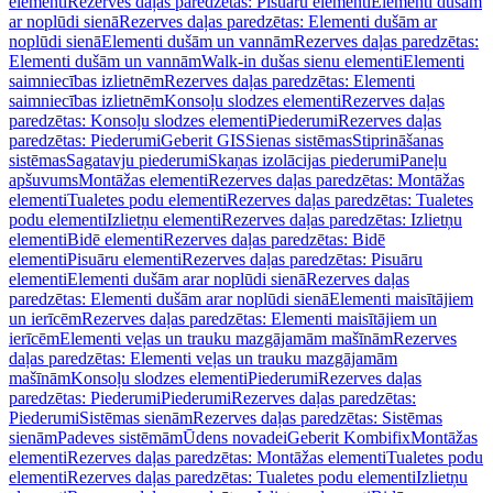
elementi
Rezerves daļas paredzētas: Pisuāru elementi
Elementi dušām
ar noplūdi sienā
Rezerves daļas paredzētas: Elementi dušām ar
noplūdi sienā
Elementi dušām un vannām
Rezerves daļas paredzētas:
Elementi dušām un vannām
Walk-in dušas sienu elementi
Elementi
saimniecības izlietnēm
Rezerves daļas paredzētas: Elementi
saimniecības izlietnēm
Konsoļu slodzes elementi
Rezerves daļas
paredzētas: Konsoļu slodzes elementi
Piederumi
Rezerves daļas
paredzētas: Piederumi
Geberit GIS
Sienas sistēmas
Stiprināšanas
sistēmas
Sagatavju piederumi
Skaņas izolācijas piederumi
Paneļu
apšuvums
Montāžas elementi
Rezerves daļas paredzētas: Montāžas
elementi
Tualetes podu elementi
Rezerves daļas paredzētas: Tualetes
podu elementi
Izlietņu elementi
Rezerves daļas paredzētas: Izlietņu
elementi
Bidē elementi
Rezerves daļas paredzētas: Bidē
elementi
Pisuāru elementi
Rezerves daļas paredzētas: Pisuāru
elementi
Elementi dušām arar noplūdi sienā
Rezerves daļas
paredzētas: Elementi dušām arar noplūdi sienā
Elementi maisītājiem
un ierīcēm
Rezerves daļas paredzētas: Elementi maisītājiem un
ierīcēm
Elementi veļas un trauku mazgājamām mašīnām
Rezerves
daļas paredzētas: Elementi veļas un trauku mazgājamām
mašīnām
Konsoļu slodzes elementi
Piederumi
Rezerves daļas
paredzētas: Piederumi
Piederumi
Rezerves daļas paredzētas:
Piederumi
Sistēmas sienām
Rezerves daļas paredzētas: Sistēmas
sienām
Padeves sistēmām
Ūdens novadei
Geberit Kombifix
Montāžas
elementi
Rezerves daļas paredzētas: Montāžas elementi
Tualetes podu
elementi
Rezerves daļas paredzētas: Tualetes podu elementi
Izlietņu