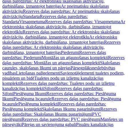
daļas paredzētas: Ar elektronisku skalošanas aktivizāciju,
darbināšana, izmantojot baterijas
Ar pneimatisku skalošanas
aktivizāciju
Rezerves daļas paredzētas: Ar pneimatisku skalošanas
aktivizāciju
Standarta
Rezerves daļas paredzētas:
Standarta
Virsapmetuma
Rezerves daļas paredzētas: Virsapmetuma
Ar
elektronisku skalošanas aktivizāciju, darbināšana, izmantojot
elektrotīklu
Rezerves daļas paredzētas: Ar elektronisku skalošanas
aktivizāciju, darbināšana, izmantojot elektrotīklu
Ar elektronisku
skalošanas aktivizāciju, darbināšana, izmantojot baterijas
Rezerves
daļas paredzētas: Ar elektronisku skalošanas aktivizāciju,
darbināšana, izmantojot baterijas
Piederumi
Rezerves daļas
paredzētas: Piederumi
Montāžas un atjaunošanas komplekti
Rezerves
daļas paredzētas: Montāžas un atjaunošanas komplekti
Skalošanas
caurules, skalošanas līkumi un pārejas
Pārsegplāksnes
Iebūvētas
vadības
Lietošanas palīgelementi
Savienotājelementi tualetes podiem,
pisuāriem un bidē
Tualetes podu un izlietņu kanalizācijas
komplekti
Rezerves daļas paredzētas: Tualetes podu un izlietņu
kanalizācijas komplekti
Sifoni
Rezerves daļas paredzētas:
Sifoni
Pieslēguma līkumi
Rezerves daļas paredzētas: Pieslēguma
līkumi
Pieslēguma īscaurule
Rezerves daļas paredzētas: Pieslēguma
īscaurule
Pieslēguma komplekti
Rezerves daļas paredzētas:
Pieslēguma komplekti
Skalošanas līkumu pagarinājumi
Rezerves
daļas paredzētas: Skalošanas līkumu pagarinājumi
PVC
pieslēgumi
Rezerves daļas paredzētas: PVC pieslēgumi
Manšetes un
pārsegvāki
Pārejas un savienojuma gabali
Pisuāru kanalizācijas