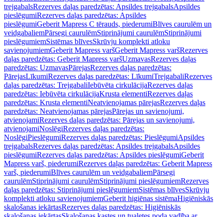
trejgabals
Rezerves daļas paredzētas: Apsildes trejgabals
Apsildes
pieslēgumi
Rezerves daļas paredzētas: Apsildes
pieslēgumi
Geberit Mapress C tērauds, piederumi
Blīves caurulēm un
veidgabaliem
Pārsegi caurulēm
Stiprinājumi caurulēm
Stiprinājumi
pieslēgumiem
Sistēmas blīves
Skrūvju komplekti atloku
savienojumiem
Geberit Mapress varš
Geberit Mapress varš
Rezerves
daļas paredzētas: Geberit Mapress varš
Uzmavas
Rezerves daļas
paredzētas: Uzmavas
Pārejas
Rezerves daļas paredzētas:
Pārejas
Līkumi
Rezerves daļas paredzētas: Līkumi
Trejgabali
Rezerves
daļas paredzētas: Trejgabali
Iebūvēta cirkulācija
Rezerves daļas
paredzētas: Iebūvēta cirkulācija
Krusta elementi
Rezerves daļas
paredzētas: Krusta elementi
Neatvienojamas pārejas
Rezerves daļas
paredzētas: Neatvienojamas pārejas
Pārejas un savienojumi,
atvienojami
Rezerves daļas paredzētas: Pārejas un savienojumi,
atvienojami
Noslēgi
Rezerves daļas paredzētas:
Noslēgi
Pieslēgumi
Rezerves daļas paredzētas: Pieslēgumi
Apsildes
trejgabals
Rezerves daļas paredzētas: Apsildes trejgabals
Apsildes
pieslēgumi
Rezerves daļas paredzētas: Apsildes pieslēgumi
Geberit
Mapress varš, piederumi
Rezerves daļas paredzētas: Geberit Mapress
varš, piederumi
Blīves caurulēm un veidgabaliem
Pārsegi
caurulēm
Stiprinājumi caurulēm
Stiprinājumi pieslēgumiem
Rezerves
daļas paredzētas: Stiprinājumi pieslēgumiem
Sistēmas blīves
Skrūvju
komplekti atloku savienojumiem
Geberit higiēnas sistēma
Higiēniskās
skalošanas iekārtas
Rezerves daļas paredzētas: Higiēniskās
skalošanas iekārtas
Skalošanas kastes un tualetes poda vadība ar