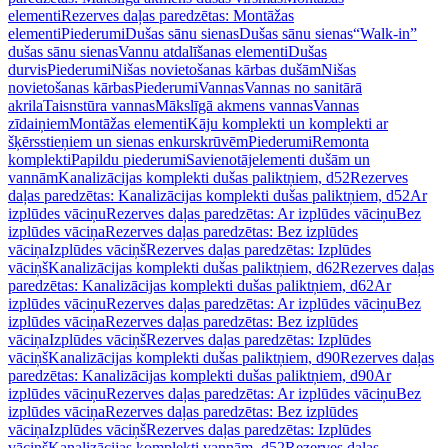
elementi
Rezerves daļas paredzētas: Montāžas
elementi
Piederumi
Dušas sānu sienas
Dušas sānu sienas
“Walk-in”
dušas sānu sienas
Vannu atdalīšanas elementi
Dušas
durvis
Piederumi
Nišas novietošanas kārbas dušām
Nišas
novietošanas kārbas
Piederumi
Vannas
Vannas no sanitārā
akrila
Taisnstūra vannas
Mākslīgā akmens vannas
Vannas
zīdaiņiem
Montāžas elementi
Kāju komplekti un komplekti ar
šķērsstieņiem un sienas enkurskrūvēm
Piederumi
Remonta
komplekti
Papildu piederumi
Savienotājelementi dušām un
vannām
Kanalizācijas komplekti dušas paliktņiem, d52
Rezerves
daļas paredzētas: Kanalizācijas komplekti dušas paliktņiem, d52
Ar
izplūdes vāciņu
Rezerves daļas paredzētas: Ar izplūdes vāciņu
Bez
izplūdes vāciņa
Rezerves daļas paredzētas: Bez izplūdes
vāciņa
Izplūdes vāciņš
Rezerves daļas paredzētas: Izplūdes
vāciņš
Kanalizācijas komplekti dušas paliktņiem, d62
Rezerves daļas
paredzētas: Kanalizācijas komplekti dušas paliktņiem, d62
Ar
izplūdes vāciņu
Rezerves daļas paredzētas: Ar izplūdes vāciņu
Bez
izplūdes vāciņa
Rezerves daļas paredzētas: Bez izplūdes
vāciņa
Izplūdes vāciņš
Rezerves daļas paredzētas: Izplūdes
vāciņš
Kanalizācijas komplekti dušas paliktņiem, d90
Rezerves daļas
paredzētas: Kanalizācijas komplekti dušas paliktņiem, d90
Ar
izplūdes vāciņu
Rezerves daļas paredzētas: Ar izplūdes vāciņu
Bez
izplūdes vāciņa
Rezerves daļas paredzētas: Bez izplūdes
vāciņa
Izplūdes vāciņš
Rezerves daļas paredzētas: Izplūdes
vāciņš
Kanalizācijas komplekti vannām, d52
Rezerves daļas