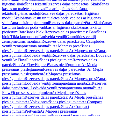
higiēnas skalošanas iekārtu
Rezerves daļas paredzētas: Skalošanas
kastes un tualetes poda vadība ar higiēnas skalošanas
iekārtu
Higiēnas moduļi
Rezerves daļas paredzētas: Higiēnas
moduļi
Skalošanas kastu un tualetes poda vadības ar higiēnas
skalošanas iekārtu piederumi
Rezerves daļas paredzētas: Skalošanas
kastu un tualetes poda vadības ar higiēnas skalošanas iekārtu
piederumi
Barošanas bloki
Rezerves daļas paredzētas: Barošanas
bloki
Tīkla komponenti
Lodveida ventiļi
Caurplūdes ventiļi
zemapmetuma montāžai
Rezerves daļas paredzētas: Caurplūdes
ventiļi zemapmetuma montāžai
Ar Mapress presēšanas
pieslēgumiem
Rezerves daļas paredzētas: Ar Mapress presēšanas
pieslēgumiem
Lodveida ventiļi
Rezerves daļas paredzētas: Lodveida
ventiļi
Ar FlowFit presēšanas pieslēgumiem
Rezerves daļas
paredzētas: Ar FlowFit presēšanas pieslēgumiem
Ar Mepla
presēšanas pieslēgumiem
Rezerves daļas paredzētas: Ar Mepla
presēšanas pieslēgumiem
Ar Mapress presēšanas
pieslēgumiem
Rezerves daļas paredzētas: Ar Mapress presēšanas
pieslēgumiem
Lodveida ventiļi zemapmetuma montāžai
Rezerves
daļas paredzētas: Lodveida ventiļi zemapmetuma montāžai
Ar
FlowFit preses savienojumiem
Ar Mepla presēšanas
pieslēgumiem
Rezerves daļas paredzētas: Ar Mepla presēšanas
pieslēgumiem
Ar Volex presēšanas pieslēgumiem
Ar Compact
pieslēgumiem
Rezerves daļas paredzētas: Ar Compact
pieslēgumiem
Pretvārsti
Ar Mapress presēšanas
pieslēgumiem
Apsildes atgaisošanas vārsti
Ātrās atgaisošanas