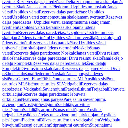
tvertnes
Rezerves daļas paredzētas: Delta zemapmetuma skalojamās
tvertnes
Skalošanas caurules
Piederumi
Uzpildes un noskalošanas
vārsti
Uzpildes vārsti
Rezerves daļas paredzētas: Uzpildes
vārsti
Uzpildes vārsti zemapmetuma skalojamām tvertnēm
Rezerves
daļas paredzētas: Uzpildes vārsti zemapmetuma skalojamām
tvertnēm
Uzpildes vārsti keramikas skalojamā ūdens
tvertnēm
Rezerves daļas paredzētas: Uzpildes vārsti keramikas
skalojamā ūdens tvertnēm
Uzpildes vārsti universālajām skalojamā
ūdens tvertnēm
Rezerves daļas paredzētas: Uzpildes vārsti
universālajām skalojamā ūdens tvertnēm
Noskalošanas
vārsti
Rezerves daļas paredzētas: Noskalošanas vārsti
Divu režīmu
skalošana
Rezerves daļas paredzētas: Divu režīmu skalošana
Iekšējo
detaļu komplekti
Rezerves daļas paredzētas: Iekšējo detaļu
komplekti
Divu režīmu skalošana
Rezerves daļas paredzētas: Divu
režīmu skalošana
Piederumi
Noskalošanas pogas
Padeves
sistēmas
Geberit FlowFit
Sistēmu caurules ML
Apsildes sistēmu
caurules ML
Sistēmu caurules SL
Veidgabali
Rezerves daļas
paredzētas: Veidgabali
Savienojumi
Pārejas
Līkumi
Trejgabali
Iebūvēta
cirkulācija
Rezerves daļas paredzētas: Iebūvēta
cirkulācija
Neatvienojamas pārejas
Pārejas un savienojumi,
atvienojami
Noslēgi
Pieslēgumi
Sadalītājs ar vītnes
pieslēgumu
Sadalītājs ar presēšanas pieslēgumu
Apsildes
trejgabals
Apsildes pārejas un savienojumi, atvienojami
Apsildes
pieslēgumi
Piederumi
Blīves caurulēm un veidgabaliem
Veidgabalu
blīvējumi
Pārsegi caurulēm
Stiprinājumi caurulēm
Stiprinājumi