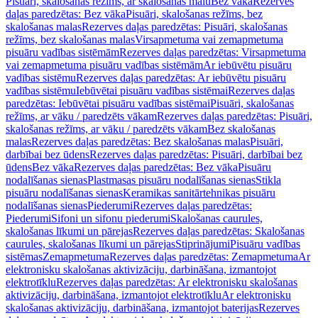
Pisuāri, skalošanas režīms, ar skalošanas malu
Bez vāka
Rezerves
daļas paredzētas: Bez vāka
Pisuāri, skalošanas režīms, bez
skalošanas malas
Rezerves daļas paredzētas: Pisuāri, skalošanas
režīms, bez skalošanas malas
Virsapmetuma vai zemapmetuma
pisuāru vadības sistēmām
Rezerves daļas paredzētas: Virsapmetuma
vai zemapmetuma pisuāru vadības sistēmām
Ar iebūvētu pisuāru
vadības sistēmu
Rezerves daļas paredzētas: Ar iebūvētu pisuāru
vadības sistēmu
Iebūvētai pisuāru vadības sistēmai
Rezerves daļas
paredzētas: Iebūvētai pisuāru vadības sistēmai
Pisuāri, skalošanas
režīms, ar vāku / paredzēts vākam
Rezerves daļas paredzētas: Pisuāri,
skalošanas režīms, ar vāku / paredzēts vākam
Bez skalošanas
malas
Rezerves daļas paredzētas: Bez skalošanas malas
Pisuāri,
darbībai bez ūdens
Rezerves daļas paredzētas: Pisuāri, darbībai bez
ūdens
Bez vāka
Rezerves daļas paredzētas: Bez vāka
Pisuāru
nodalīšanas sienas
Plastmasas pisuāru nodalīšanas sienas
Stikla
pisuāru nodalīšanas sienas
Keramikas sanitārtehnikas pisuāru
nodalīšanas sienas
Piederumi
Rezerves daļas paredzētas:
Piederumi
Sifoni un sifonu piederumi
Skalošanas caurules,
skalošanas līkumi un pārejas
Rezerves daļas paredzētas: Skalošanas
caurules, skalošanas līkumi un pārejas
Stiprinājumi
Pisuāru vadības
sistēmas
Zemapmetuma
Rezerves daļas paredzētas: Zemapmetuma
Ar
elektronisku skalošanas aktivizāciju, darbināšana, izmantojot
elektrotīklu
Rezerves daļas paredzētas: Ar elektronisku skalošanas
aktivizāciju, darbināšana, izmantojot elektrotīklu
Ar elektronisku
skalošanas aktivizāciju, darbināšana, izmantojot baterijas
Rezerves