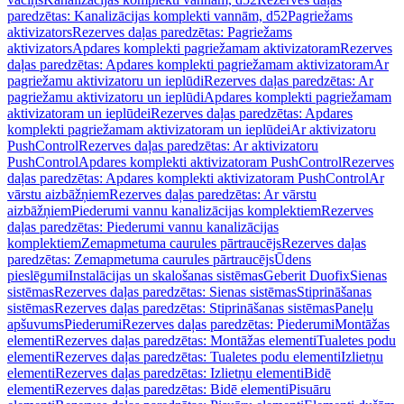
paredzētas: Kanalizācijas komplekti vannām, d52
Pagriežams
aktivizators
Rezerves daļas paredzētas: Pagriežams
aktivizators
Apdares komplekti pagriežamam aktivizatoram
Rezerves
daļas paredzētas: Apdares komplekti pagriežamam aktivizatoram
Ar
pagriežamu aktivizatoru un ieplūdi
Rezerves daļas paredzētas: Ar
pagriežamu aktivizatoru un ieplūdi
Apdares komplekti pagriežamam
aktivizatoram un ieplūdei
Rezerves daļas paredzētas: Apdares
komplekti pagriežamam aktivizatoram un ieplūdei
Ar aktivizatoru
PushControl
Rezerves daļas paredzētas: Ar aktivizatoru
PushControl
Apdares komplekti aktivizatoram PushControl
Rezerves
daļas paredzētas: Apdares komplekti aktivizatoram PushControl
Ar
vārstu aizbāžņiem
Rezerves daļas paredzētas: Ar vārstu
aizbāžņiem
Piederumi vannu kanalizācijas komplektiem
Rezerves
daļas paredzētas: Piederumi vannu kanalizācijas
komplektiem
Zemapmetuma caurules pārtraucējs
Rezerves daļas
paredzētas: Zemapmetuma caurules pārtraucējs
Ūdens
pieslēgumi
Instalācijas un skalošanas sistēmas
Geberit Duofix
Sienas
sistēmas
Rezerves daļas paredzētas: Sienas sistēmas
Stiprināšanas
sistēmas
Rezerves daļas paredzētas: Stiprināšanas sistēmas
Paneļu
apšuvums
Piederumi
Rezerves daļas paredzētas: Piederumi
Montāžas
elementi
Rezerves daļas paredzētas: Montāžas elementi
Tualetes podu
elementi
Rezerves daļas paredzētas: Tualetes podu elementi
Izlietņu
elementi
Rezerves daļas paredzētas: Izlietņu elementi
Bidē
elementi
Rezerves daļas paredzētas: Bidē elementi
Pisuāru