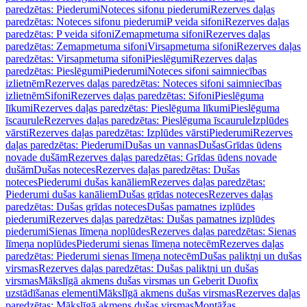
paredzētas: Piederumi
Noteces sifonu piederumi
Rezerves daļas
paredzētas: Noteces sifonu piederumi
P veida sifoni
Rezerves daļas
paredzētas: P veida sifoni
Zemapmetuma sifoni
Rezerves daļas
paredzētas: Zemapmetuma sifoni
Virsapmetuma sifoni
Rezerves daļas
paredzētas: Virsapmetuma sifoni
Pieslēgumi
Rezerves daļas
paredzētas: Pieslēgumi
Piederumi
Noteces sifoni saimniecības
izlietnēm
Rezerves daļas paredzētas: Noteces sifoni saimniecības
izlietnēm
Sifoni
Rezerves daļas paredzētas: Sifoni
Pieslēguma
līkumi
Rezerves daļas paredzētas: Pieslēguma līkumi
Pieslēguma
īscaurule
Rezerves daļas paredzētas: Pieslēguma īscaurule
Izplūdes
vārsti
Rezerves daļas paredzētas: Izplūdes vārsti
Piederumi
Rezerves
daļas paredzētas: Piederumi
Dušas un vannas
Dušas
Grīdas ūdens
novade dušām
Rezerves daļas paredzētas: Grīdas ūdens novade
dušām
Dušas noteces
Rezerves daļas paredzētas: Dušas
noteces
Piederumi dušas kanāliem
Rezerves daļas paredzētas:
Piederumi dušas kanāliem
Dušas grīdas noteces
Rezerves daļas
paredzētas: Dušas grīdas noteces
Dušas pamatnes izplūdes
piederumi
Rezerves daļas paredzētas: Dušas pamatnes izplūdes
piederumi
Sienas līmeņa noplūdes
Rezerves daļas paredzētas: Sienas
līmeņa noplūdes
Piederumi sienas līmeņa notecēm
Rezerves daļas
paredzētas: Piederumi sienas līmeņa notecēm
Dušas paliktņi un dušas
virsmas
Rezerves daļas paredzētas: Dušas paliktņi un dušas
virsmas
Mākslīgā akmens dušas virsmas un Geberit Duofix
uzstādīšanas elementi
Mākslīgā akmens dušas virsmas
Rezerves daļas
paredzētas: Mākslīgā akmens dušas virsmas
Montāžas