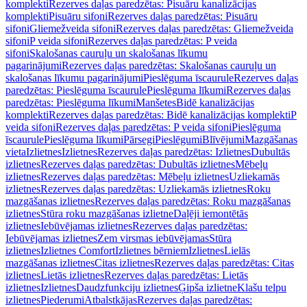
komplekti
Rezerves daļas paredzētas: Pisuāru kanalizācijas
komplekti
Pisuāru sifoni
Rezerves daļas paredzētas: Pisuāru
sifoni
Gliemežveida sifoni
Rezerves daļas paredzētas: Gliemežveida
sifoni
P veida sifoni
Rezerves daļas paredzētas: P veida
sifoni
Skalošanas cauruļu un skalošanas līkumu
pagarinājumi
Rezerves daļas paredzētas: Skalošanas cauruļu un
skalošanas līkumu pagarinājumi
Pieslēguma īscaurule
Rezerves daļas
paredzētas: Pieslēguma īscaurule
Pieslēguma līkumi
Rezerves daļas
paredzētas: Pieslēguma līkumi
Manšetes
Bidē kanalizācijas
komplekti
Rezerves daļas paredzētas: Bidē kanalizācijas komplekti
P
veida sifoni
Rezerves daļas paredzētas: P veida sifoni
Pieslēguma
īscaurule
Pieslēguma līkumi
Pārsegi
Pieslēgumi
Blīvējumi
Mazgāšanas
vieta
Izlietnes
Izlietnes
Rezerves daļas paredzētas: Izlietnes
Dubultās
izlietnes
Rezerves daļas paredzētas: Dubultās izlietnes
Mēbeļu
izlietnes
Rezerves daļas paredzētas: Mēbeļu izlietnes
Uzliekamās
izlietnes
Rezerves daļas paredzētas: Uzliekamās izlietnes
Roku
mazgāšanas izlietnes
Rezerves daļas paredzētas: Roku mazgāšanas
izlietnes
Stūra roku mazgāšanas izlietne
Daļēji iemontētās
izlietnes
Iebūvējamas izlietnes
Rezerves daļas paredzētas:
Iebūvējamas izlietnes
Zem virsmas iebūvējamas
Stūra
izlietnes
Izlietnes Comfort
Izlietnes bērniem
Izlietnes
Lielās
mazgāšanas izlietnes
Citas izlietnes
Rezerves daļas paredzētas: Citas
izlietnes
Lietās izlietnes
Rezerves daļas paredzētas: Lietās
izlietnes
Izlietnes
Daudzfunkciju izlietnes
Ģipša izlietne
Klašu telpu
izlietnes
Piederumi
Atbalstkājas
Rezerves daļas paredzētas: