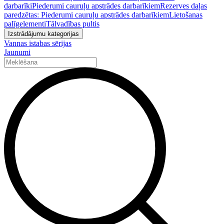
darbarīki
Piederumi cauruļu apstrādes darbarīkiem
Rezerves daļas
paredzētas: Piederumi cauruļu apstrādes darbarīkiem
Lietošanas
palīgelementi
Tālvadības pultis
Izstrādājumu kategorijas
Vannas istabas sērijas
Jaunumi