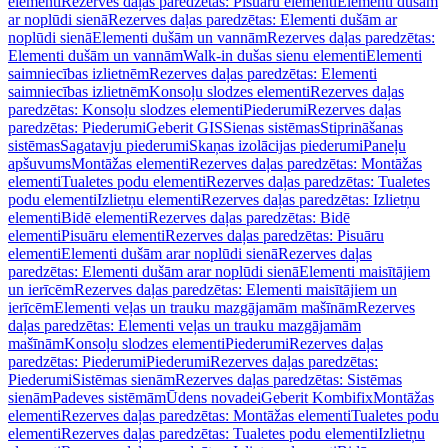
elementi
Rezerves daļas paredzētas: Pisuāru elementi
Elementi dušām
ar noplūdi sienā
Rezerves daļas paredzētas: Elementi dušām ar
noplūdi sienā
Elementi dušām un vannām
Rezerves daļas paredzētas:
Elementi dušām un vannām
Walk-in dušas sienu elementi
Elementi
saimniecības izlietnēm
Rezerves daļas paredzētas: Elementi
saimniecības izlietnēm
Konsoļu slodzes elementi
Rezerves daļas
paredzētas: Konsoļu slodzes elementi
Piederumi
Rezerves daļas
paredzētas: Piederumi
Geberit GIS
Sienas sistēmas
Stiprināšanas
sistēmas
Sagatavju piederumi
Skaņas izolācijas piederumi
Paneļu
apšuvums
Montāžas elementi
Rezerves daļas paredzētas: Montāžas
elementi
Tualetes podu elementi
Rezerves daļas paredzētas: Tualetes
podu elementi
Izlietņu elementi
Rezerves daļas paredzētas: Izlietņu
elementi
Bidē elementi
Rezerves daļas paredzētas: Bidē
elementi
Pisuāru elementi
Rezerves daļas paredzētas: Pisuāru
elementi
Elementi dušām arar noplūdi sienā
Rezerves daļas
paredzētas: Elementi dušām arar noplūdi sienā
Elementi maisītājiem
un ierīcēm
Rezerves daļas paredzētas: Elementi maisītājiem un
ierīcēm
Elementi veļas un trauku mazgājamām mašīnām
Rezerves
daļas paredzētas: Elementi veļas un trauku mazgājamām
mašīnām
Konsoļu slodzes elementi
Piederumi
Rezerves daļas
paredzētas: Piederumi
Piederumi
Rezerves daļas paredzētas:
Piederumi
Sistēmas sienām
Rezerves daļas paredzētas: Sistēmas
sienām
Padeves sistēmām
Ūdens novadei
Geberit Kombifix
Montāžas
elementi
Rezerves daļas paredzētas: Montāžas elementi
Tualetes podu
elementi
Rezerves daļas paredzētas: Tualetes podu elementi
Izlietņu