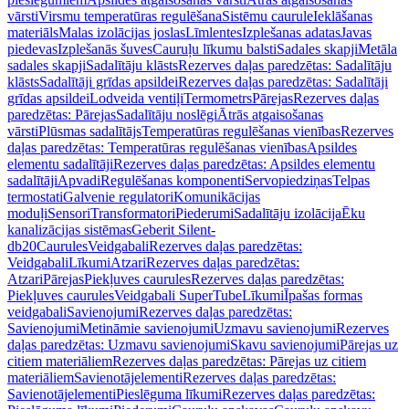
vārsti
Virsmu temperatūras regulēšana
Sistēmu caurule
Ieklāšanas
materiāls
Malas izolācijas joslas
Līmlentes
Izplešanas adatas
Javas
piedevas
Izplešanās šuves
Cauruļu līkumu balsti
Sadales skapji
Metāla
sadales skapji
Sadalītāju klāsts
Rezerves daļas paredzētas: Sadalītāju
klāsts
Sadalītāji grīdas apsildei
Rezerves daļas paredzētas: Sadalītāji
grīdas apsildei
Lodveida ventiļi
Termometrs
Pārejas
Rezerves daļas
paredzētas: Pārejas
Sadalītāju noslēgi
Ātrās atgaisošanas
vārsti
Plūsmas sadalītājs
Temperatūras regulēšanas vienības
Rezerves
daļas paredzētas: Temperatūras regulēšanas vienības
Apsildes
elementu sadalītāji
Rezerves daļas paredzētas: Apsildes elementu
sadalītāji
Apvadi
Regulēšanas komponenti
Servopiedziņas
Telpas
termostati
Galvenie regulatori
Komunikācijas
moduļi
Sensori
Transformatori
Piederumi
Sadalītāju izolācija
Ēku
kanalizācijas sistēmas
Geberit Silent-
db20
Caurules
Veidgabali
Rezerves daļas paredzētas:
Veidgabali
Līkumi
Atzari
Rezerves daļas paredzētas:
Atzari
Pārejas
Piekļuves caurules
Rezerves daļas paredzētas:
Piekļuves caurules
Veidgabali SuperTube
Līkumi
Īpašas formas
veidgabali
Savienojumi
Rezerves daļas paredzētas:
Savienojumi
Metināmie savienojumi
Uzmavu savienojumi
Rezerves
daļas paredzētas: Uzmavu savienojumi
Skavu savienojumi
Pārejas uz
citiem materiāliem
Rezerves daļas paredzētas: Pārejas uz citiem
materiāliem
Savienotājelementi
Rezerves daļas paredzētas:
Savienotājelementi
Pieslēguma līkumi
Rezerves daļas paredzētas: