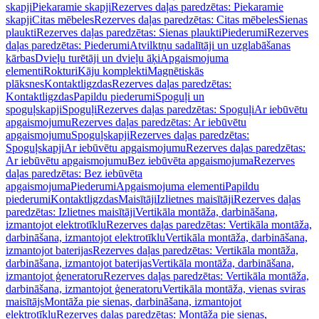
skapji
Piekaramie skapji
Rezerves daļas paredzētas: Piekaramie
skapji
Citas mēbeles
Rezerves daļas paredzētas: Citas mēbeles
Sienas
plaukti
Rezerves daļas paredzētas: Sienas plaukti
Piederumi
Rezerves
daļas paredzētas: Piederumi
Atvilktņu sadalītāji un uzglabāšanas
kārbas
Dvieļu turētāji un dvieļu āķi
Apgaismojuma
elementi
Rokturi
Kāju komplekti
Magnētiskās
plāksnes
Kontaktligzdas
Rezerves daļas paredzētas:
Kontaktligzdas
Papildu piederumi
Spoguļi un
spoguļskapji
Spoguļi
Rezerves daļas paredzētas: Spoguļi
Ar iebūvētu
apgaismojumu
Rezerves daļas paredzētas: Ar iebūvētu
apgaismojumu
Spoguļskapji
Rezerves daļas paredzētas:
Spoguļskapji
Ar iebūvētu apgaismojumu
Rezerves daļas paredzētas:
Ar iebūvētu apgaismojumu
Bez iebūvēta apgaismojuma
Rezerves
daļas paredzētas: Bez iebūvēta
apgaismojuma
Piederumi
Apgaismojuma elementi
Papildu
piederumi
Kontaktligzdas
Maisītāji
Izlietnes maisītāji
Rezerves daļas
paredzētas: Izlietnes maisītāji
Vertikāla montāža, darbināšana,
izmantojot elektrotīklu
Rezerves daļas paredzētas: Vertikāla montāža,
darbināšana, izmantojot elektrotīklu
Vertikāla montāža, darbināšana,
izmantojot baterijas
Rezerves daļas paredzētas: Vertikāla montāža,
darbināšana, izmantojot baterijas
Vertikāla montāža, darbināšana,
izmantojot ģeneratoru
Rezerves daļas paredzētas: Vertikāla montāža,
darbināšana, izmantojot ģeneratoru
Vertikāla montāža, vienas sviras
maisītājs
Montāža pie sienas, darbināšana, izmantojot
elektrotīklu
Rezerves daļas paredzētas: Montāža pie sienas,