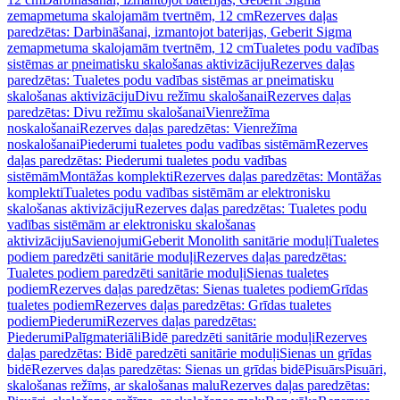
zemapmetuma skalojamām tvertnēm, 12 cm
Rezerves daļas
paredzētas: Darbināšanai, izmantojot baterijas, Geberit Sigma
zemapmetuma skalojamām tvertnēm, 12 cm
Tualetes podu vadības
sistēmas ar pneimatisku skalošanas aktivizāciju
Rezerves daļas
paredzētas: Tualetes podu vadības sistēmas ar pneimatisku
skalošanas aktivizāciju
Divu režīmu skalošanai
Rezerves daļas
paredzētas: Divu režīmu skalošanai
Vienrežīma
noskalošanai
Rezerves daļas paredzētas: Vienrežīma
noskalošanai
Piederumi tualetes podu vadības sistēmām
Rezerves
daļas paredzētas: Piederumi tualetes podu vadības
sistēmām
Montāžas komplekti
Rezerves daļas paredzētas: Montāžas
komplekti
Tualetes podu vadības sistēmām ar elektronisku
skalošanas aktivizāciju
Rezerves daļas paredzētas: Tualetes podu
vadības sistēmām ar elektronisku skalošanas
aktivizāciju
Savienojumi
Geberit Monolith sanitārie moduļi
Tualetes
podiem paredzēti sanitārie moduļi
Rezerves daļas paredzētas:
Tualetes podiem paredzēti sanitārie moduļi
Sienas tualetes
podiem
Rezerves daļas paredzētas: Sienas tualetes podiem
Grīdas
tualetes podiem
Rezerves daļas paredzētas: Grīdas tualetes
podiem
Piederumi
Rezerves daļas paredzētas:
Piederumi
Palīgmateriāli
Bidē paredzēti sanitārie moduļi
Rezerves
daļas paredzētas: Bidē paredzēti sanitārie moduļi
Sienas un grīdas
bidē
Rezerves daļas paredzētas: Sienas un grīdas bidē
Pisuārs
Pisuāri,
skalošanas režīms, ar skalošanas malu
Rezerves daļas paredzētas: