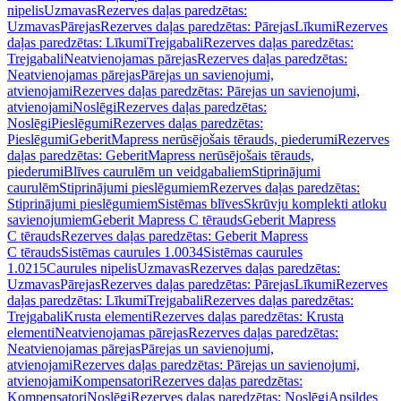
nipelis
Uzmavas
Rezerves daļas paredzētas:
Uzmavas
Pārejas
Rezerves daļas paredzētas: Pārejas
Līkumi
Rezerves
daļas paredzētas: Līkumi
Trejgabali
Rezerves daļas paredzētas:
Trejgabali
Neatvienojamas pārejas
Rezerves daļas paredzētas:
Neatvienojamas pārejas
Pārejas un savienojumi,
atvienojami
Rezerves daļas paredzētas: Pārejas un savienojumi,
atvienojami
Noslēgi
Rezerves daļas paredzētas:
Noslēgi
Pieslēgumi
Rezerves daļas paredzētas:
Pieslēgumi
GeberitMapress nerūsējošais tērauds, piederumi
Rezerves
daļas paredzētas: GeberitMapress nerūsējošais tērauds,
piederumi
Blīves caurulēm un veidgabaliem
Stiprinājumi
caurulēm
Stiprinājumi pieslēgumiem
Rezerves daļas paredzētas:
Stiprinājumi pieslēgumiem
Sistēmas blīves
Skrūvju komplekti atloku
savienojumiem
Geberit Mapress C tērauds
Geberit Mapress
C tērauds
Rezerves daļas paredzētas: Geberit Mapress
C tērauds
Sistēmas caurules 1.0034
Sistēmas caurules
1.0215
Caurules nipelis
Uzmavas
Rezerves daļas paredzētas:
Uzmavas
Pārejas
Rezerves daļas paredzētas: Pārejas
Līkumi
Rezerves
daļas paredzētas: Līkumi
Trejgabali
Rezerves daļas paredzētas:
Trejgabali
Krusta elementi
Rezerves daļas paredzētas: Krusta
elementi
Neatvienojamas pārejas
Rezerves daļas paredzētas:
Neatvienojamas pārejas
Pārejas un savienojumi,
atvienojami
Rezerves daļas paredzētas: Pārejas un savienojumi,
atvienojami
Kompensatori
Rezerves daļas paredzētas:
Kompensatori
Noslēgi
Rezerves daļas paredzētas: Noslēgi
Apsildes