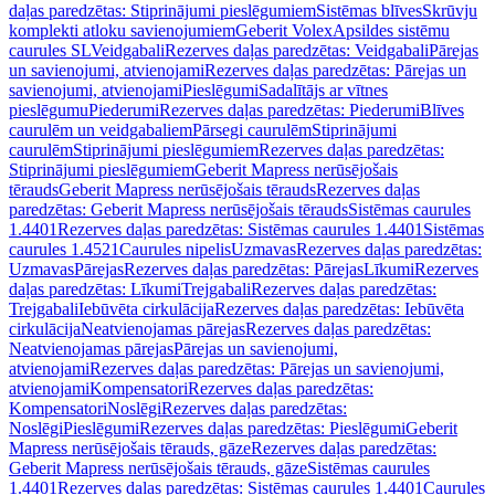
daļas paredzētas: Stiprinājumi pieslēgumiem
Sistēmas blīves
Skrūvju
komplekti atloku savienojumiem
Geberit Volex
Apsildes sistēmu
caurules SL
Veidgabali
Rezerves daļas paredzētas: Veidgabali
Pārejas
un savienojumi, atvienojami
Rezerves daļas paredzētas: Pārejas un
savienojumi, atvienojami
Pieslēgumi
Sadalītājs ar vītnes
pieslēgumu
Piederumi
Rezerves daļas paredzētas: Piederumi
Blīves
caurulēm un veidgabaliem
Pārsegi caurulēm
Stiprinājumi
caurulēm
Stiprinājumi pieslēgumiem
Rezerves daļas paredzētas:
Stiprinājumi pieslēgumiem
Geberit Mapress nerūsējošais
tērauds
Geberit Mapress nerūsējošais tērauds
Rezerves daļas
paredzētas: Geberit Mapress nerūsējošais tērauds
Sistēmas caurules
1.4401
Rezerves daļas paredzētas: Sistēmas caurules 1.4401
Sistēmas
caurules 1.4521
Caurules nipelis
Uzmavas
Rezerves daļas paredzētas:
Uzmavas
Pārejas
Rezerves daļas paredzētas: Pārejas
Līkumi
Rezerves
daļas paredzētas: Līkumi
Trejgabali
Rezerves daļas paredzētas:
Trejgabali
Iebūvēta cirkulācija
Rezerves daļas paredzētas: Iebūvēta
cirkulācija
Neatvienojamas pārejas
Rezerves daļas paredzētas:
Neatvienojamas pārejas
Pārejas un savienojumi,
atvienojami
Rezerves daļas paredzētas: Pārejas un savienojumi,
atvienojami
Kompensatori
Rezerves daļas paredzētas:
Kompensatori
Noslēgi
Rezerves daļas paredzētas:
Noslēgi
Pieslēgumi
Rezerves daļas paredzētas: Pieslēgumi
Geberit
Mapress nerūsējošais tērauds, gāze
Rezerves daļas paredzētas:
Geberit Mapress nerūsējošais tērauds, gāze
Sistēmas caurules
1.4401
Rezerves daļas paredzētas: Sistēmas caurules 1.4401
Caurules