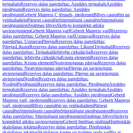
trejgabals
Rezerves daļas paredzētas: Apsildes trejgabals
Apsildes
pieslēgumi
Rezerves daļas paredzētas: Apsildes
pieslēgumi
Geberit Mapress C tērauds, piederumi
Blīves caurulēm un
veidgabaliem
Pārsegi caurulēm
Stiprinājumi caurulēm
Stiprinājumi
pieslēgumiem
Sistēmas blīves
Skrūvju komplekti atloku
savienojumiem
Geberit Mapress varš
Geberit Mapress varš
Rezerves
daļas paredzētas: Geberit Mapress varš
Uzmavas
Rezerves daļas
paredzētas: Uzmavas
Pārejas
Rezerves daļas paredzētas:
Pārejas
Līkumi
Rezerves daļas paredzētas: Līkumi
Trejgabali
Rezerves
daļas paredzētas: Trejgabali
Iebūvēta cirkulācija
Rezerves daļas
paredzētas: Iebūvēta cirkulācija
Krusta elementi
Rezerves daļas
paredzētas: Krusta elementi
Neatvienojamas pārejas
Rezerves daļas
paredzētas: Neatvienojamas pārejas
Pārejas un savienojumi,
atvienojami
Rezerves daļas paredzētas: Pārejas un savienojumi,
atvienojami
Noslēgi
Rezerves daļas paredzētas:
Noslēgi
Pieslēgumi
Rezerves daļas paredzētas: Pieslēgumi
Apsildes
trejgabals
Rezerves daļas paredzētas: Apsildes trejgabals
Apsildes
pieslēgumi
Rezerves daļas paredzētas: Apsildes pieslēgumi
Geberit
Mapress varš, piederumi
Rezerves daļas paredzētas: Geberit Mapress
varš, piederumi
Blīves caurulēm un veidgabaliem
Pārsegi
caurulēm
Stiprinājumi caurulēm
Stiprinājumi pieslēgumiem
Rezerves
daļas paredzētas: Stiprinājumi pieslēgumiem
Sistēmas blīves
Skrūvju
komplekti atloku savienojumiem
Geberit higiēnas sistēma
Higiēniskās
skalošanas iekārtas
Rezerves daļas paredzētas: Higiēniskās
skalošanas iekārtas
Skalošanas kastes un tualetes poda vadība ar