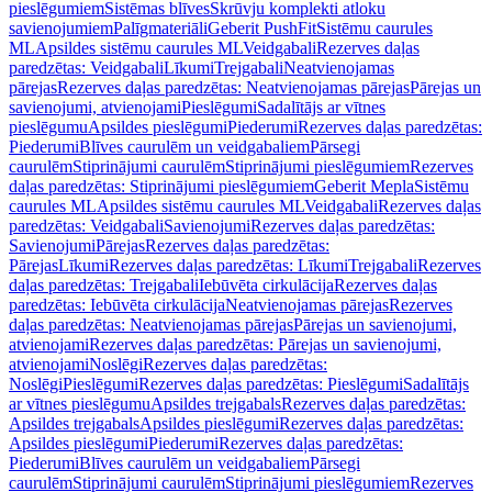
pieslēgumiem
Sistēmas blīves
Skrūvju komplekti atloku
savienojumiem
Palīgmateriāli
Geberit PushFit
Sistēmu caurules
ML
Apsildes sistēmu caurules ML
Veidgabali
Rezerves daļas
paredzētas: Veidgabali
Līkumi
Trejgabali
Neatvienojamas
pārejas
Rezerves daļas paredzētas: Neatvienojamas pārejas
Pārejas un
savienojumi, atvienojami
Pieslēgumi
Sadalītājs ar vītnes
pieslēgumu
Apsildes pieslēgumi
Piederumi
Rezerves daļas paredzētas:
Piederumi
Blīves caurulēm un veidgabaliem
Pārsegi
caurulēm
Stiprinājumi caurulēm
Stiprinājumi pieslēgumiem
Rezerves
daļas paredzētas: Stiprinājumi pieslēgumiem
Geberit Mepla
Sistēmu
caurules ML
Apsildes sistēmu caurules ML
Veidgabali
Rezerves daļas
paredzētas: Veidgabali
Savienojumi
Rezerves daļas paredzētas:
Savienojumi
Pārejas
Rezerves daļas paredzētas:
Pārejas
Līkumi
Rezerves daļas paredzētas: Līkumi
Trejgabali
Rezerves
daļas paredzētas: Trejgabali
Iebūvēta cirkulācija
Rezerves daļas
paredzētas: Iebūvēta cirkulācija
Neatvienojamas pārejas
Rezerves
daļas paredzētas: Neatvienojamas pārejas
Pārejas un savienojumi,
atvienojami
Rezerves daļas paredzētas: Pārejas un savienojumi,
atvienojami
Noslēgi
Rezerves daļas paredzētas:
Noslēgi
Pieslēgumi
Rezerves daļas paredzētas: Pieslēgumi
Sadalītājs
ar vītnes pieslēgumu
Apsildes trejgabals
Rezerves daļas paredzētas:
Apsildes trejgabals
Apsildes pieslēgumi
Rezerves daļas paredzētas:
Apsildes pieslēgumi
Piederumi
Rezerves daļas paredzētas:
Piederumi
Blīves caurulēm un veidgabaliem
Pārsegi
caurulēm
Stiprinājumi caurulēm
Stiprinājumi pieslēgumiem
Rezerves