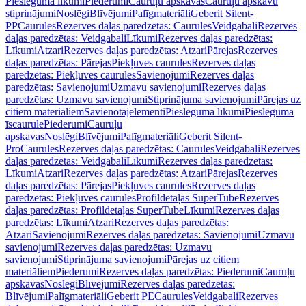
Pieslēguma līkumi
Piederumi
Cauruļu apskavas
Cauruļu apskavu
stiprinājumi
Noslēgi
Blīvējumi
Palīgmateriāli
Geberit Silent-
PP
Caurules
Rezerves daļas paredzētas: Caurules
Veidgabali
Rezerves
daļas paredzētas: Veidgabali
Līkumi
Rezerves daļas paredzētas:
Līkumi
Atzari
Rezerves daļas paredzētas: Atzari
Pārejas
Rezerves
daļas paredzētas: Pārejas
Piekļuves caurules
Rezerves daļas
paredzētas: Piekļuves caurules
Savienojumi
Rezerves daļas
paredzētas: Savienojumi
Uzmavu savienojumi
Rezerves daļas
paredzētas: Uzmavu savienojumi
Stiprinājuma savienojumi
Pārejas uz
citiem materiāliem
Savienotājelementi
Pieslēguma līkumi
Pieslēguma
īscaurule
Piederumi
Cauruļu
apskavas
Noslēgi
Blīvējumi
Palīgmateriāli
Geberit Silent-
Pro
Caurules
Rezerves daļas paredzētas: Caurules
Veidgabali
Rezerves
daļas paredzētas: Veidgabali
Līkumi
Rezerves daļas paredzētas:
Līkumi
Atzari
Rezerves daļas paredzētas: Atzari
Pārejas
Rezerves
daļas paredzētas: Pārejas
Piekļuves caurules
Rezerves daļas
paredzētas: Piekļuves caurules
Profildetaļas SuperTube
Rezerves
daļas paredzētas: Profildetaļas SuperTube
Līkumi
Rezerves daļas
paredzētas: Līkumi
Atzari
Rezerves daļas paredzētas:
Atzari
Savienojumi
Rezerves daļas paredzētas: Savienojumi
Uzmavu
savienojumi
Rezerves daļas paredzētas: Uzmavu
savienojumi
Stiprinājuma savienojumi
Pārejas uz citiem
materiāliem
Piederumi
Rezerves daļas paredzētas: Piederumi
Cauruļu
apskavas
Noslēgi
Blīvējumi
Rezerves daļas paredzētas:
Blīvējumi
Palīgmateriāli
Geberit PE
Caurules
Veidgabali
Rezerves