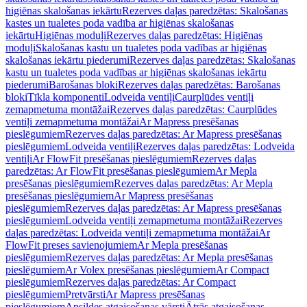
higiēnas skalošanas iekārtu
Rezerves daļas paredzētas: Skalošanas
kastes un tualetes poda vadība ar higiēnas skalošanas
iekārtu
Higiēnas moduļi
Rezerves daļas paredzētas: Higiēnas
moduļi
Skalošanas kastu un tualetes poda vadības ar higiēnas
skalošanas iekārtu piederumi
Rezerves daļas paredzētas: Skalošanas
kastu un tualetes poda vadības ar higiēnas skalošanas iekārtu
piederumi
Barošanas bloki
Rezerves daļas paredzētas: Barošanas
bloki
Tīkla komponenti
Lodveida ventiļi
Caurplūdes ventiļi
zemapmetuma montāžai
Rezerves daļas paredzētas: Caurplūdes
ventiļi zemapmetuma montāžai
Ar Mapress presēšanas
pieslēgumiem
Rezerves daļas paredzētas: Ar Mapress presēšanas
pieslēgumiem
Lodveida ventiļi
Rezerves daļas paredzētas: Lodveida
ventiļi
Ar FlowFit presēšanas pieslēgumiem
Rezerves daļas
paredzētas: Ar FlowFit presēšanas pieslēgumiem
Ar Mepla
presēšanas pieslēgumiem
Rezerves daļas paredzētas: Ar Mepla
presēšanas pieslēgumiem
Ar Mapress presēšanas
pieslēgumiem
Rezerves daļas paredzētas: Ar Mapress presēšanas
pieslēgumiem
Lodveida ventiļi zemapmetuma montāžai
Rezerves
daļas paredzētas: Lodveida ventiļi zemapmetuma montāžai
Ar
FlowFit preses savienojumiem
Ar Mepla presēšanas
pieslēgumiem
Rezerves daļas paredzētas: Ar Mepla presēšanas
pieslēgumiem
Ar Volex presēšanas pieslēgumiem
Ar Compact
pieslēgumiem
Rezerves daļas paredzētas: Ar Compact
pieslēgumiem
Pretvārsti
Ar Mapress presēšanas
pieslēgumiem
Apsildes atgaisošanas vārsti
Ātrās atgaisošanas