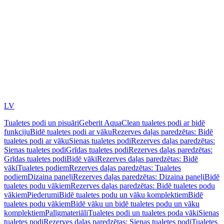
LV
Tualetes podi un pisuāri
Geberit AquaClean tualetes podi ar bidē
funkciju
Bidē tualetes podi ar vāku
Rezerves daļas paredzētas: Bidē
tualetes podi ar vāku
Sienas tualetes podi
Rezerves daļas paredzētas:
Sienas tualetes podi
Grīdas tualetes podi
Rezerves daļas paredzētas:
Grīdas tualetes podi
Bidē vāki
Rezerves daļas paredzētas: Bidē
vāki
Tualetes podiem
Rezerves daļas paredzētas: Tualetes
podiem
Dizaina paneļi
Rezerves daļas paredzētas: Dizaina paneļi
Bidē
tualetes podu vākiem
Rezerves daļas paredzētas: Bidē tualetes podu
vākiem
Piederumi
Bidē tualetes podu un vāku komplektiem
Bidē
tualetes podu vākiem
Bidē vāku un bidē tualetes podu un vāku
komplektiem
Palīgmateriāli
Tualetes podi un tualetes poda vāki
Sienas
tualetes podi
Rezerves daļas paredzētas: Sienas tualetes podi
Tualetes