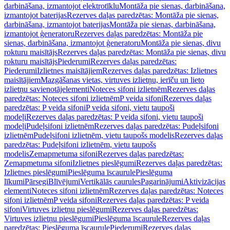
darbināšana, izmantojot elektrotīklu
Montāža pie sienas, darbināšana,
izmantojot baterijas
Rezerves daļas paredzētas: Montāža pie sienas,
darbināšana, izmantojot baterijas
Montāža pie sienas, darbināšana,
izmantojot ģeneratoru
Rezerves daļas paredzētas: Montāža pie
sienas, darbināšana, izmantojot ģeneratoru
Montāža pie sienas, divu
rokturu maisītājs
Rezerves daļas paredzētas: Montāža pie sienas, divu
rokturu maisītājs
Piederumi
Rezerves daļas paredzētas:
Piederumi
Izlietnes maisītājiem
Rezerves daļas paredzētas: Izlietnes
maisītājiem
Mazgāšanas vietas, virtuves izlietņu, ierīču un lieto
izlietņu savienotājelementi
Noteces sifoni izlietnēm
Rezerves daļas
paredzētas: Noteces sifoni izlietnēm
P veida sifoni
Rezerves daļas
paredzētas: P veida sifoni
P veida sifoni, vietu taupoši
modeļi
Rezerves daļas paredzētas: P veida sifoni, vietu taupoši
modeļi
Pudeļsifoni izlietnēm
Rezerves daļas paredzētas: Pudeļsifoni
izlietnēm
Pudeļsifoni izlietnēm, vietu taupošs modelis
Rezerves daļas
paredzētas: Pudeļsifoni izlietnēm, vietu taupošs
modelis
Zemapmetuma sifoni
Rezerves daļas paredzētas:
Zemapmetuma sifoni
Izlietnes pieslēgumi
Rezerves daļas paredzētas:
Izlietnes pieslēgumi
Pieslēguma īscaurule
Pieslēguma
līkumi
Pārsegi
Blīvējumi
Vertikālās caurules
Pagarinājumi
Aktivizācijas
elementi
Noteces sifoni izlietnēm
Rezerves daļas paredzētas: Noteces
sifoni izlietnēm
P veida sifoni
Rezerves daļas paredzētas: P veida
sifoni
Virtuves izlietņu pieslēgumi
Rezerves daļas paredzētas:
Virtuves izlietņu pieslēgumi
Pieslēguma īscaurule
Rezerves daļas
paredzētas: Pieslēguma īscaurule
Piederumi
Rezerves daļas