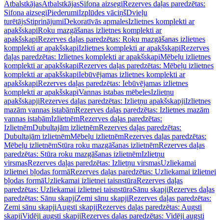
Atbalstkājas
Atbalstkājas
Sifona aizsegi
Rezerves daļas paredzētas:
Sifona aizsegi
Piederumi
Izplūdes vāciņš
Dvieļu
turētājs
Stiprinājumi
Dekoratīvās apmales
Izlietnes komplekti ar
apakšskapi
Roku mazgāšanas izlietnes komplekti ar
apakšskapi
Rezerves daļas paredzētas: Roku mazgāšanas izlietnes
komplekti ar apakšskapi
Izlietnes komplekti ar apakšskapi
Rezerves
daļas paredzētas: Izlietnes komplekti ar apakšskapi
Mēbeļu izlietnes
komplekti ar apakšskapi
Rezerves daļas paredzētas: Mēbeļu izlietnes
komplekti ar apakšskapi
Iebūvējamas izlietnes komplekti ar
apakšskapi
Rezerves daļas paredzētas: Iebūvējamas izlietnes
komplekti ar apakšskapi
Vannas istabas mēbeles
Izlietņu
apakšskapji
Rezerves daļas paredzētas: Izlietņu apakšskapji
Izlietnes
mazām vannas istabām
Rezerves daļas paredzētas: Izlietnes mazām
vannas istabām
Izlietnēm
Rezerves daļas paredzētas:
Izlietnēm
Dubultajām izlietnēm
Rezerves daļas paredzētas:
Dubultajām izlietnēm
Mēbeļu izlietnēm
Rezerves daļas paredzētas:
Mēbeļu izlietnēm
Stūra roku mazgāšanas izlietnēm
Rezerves daļas
paredzētas: Stūra roku mazgāšanas izlietnēm
Izlietņu
virsmas
Rezerves daļas paredzētas: Izlietņu virsmas
Uzliekamai
izlietnei bļodas formā
Rezerves daļas paredzētas: Uzliekamai izlietnei
bļodas formā
Uzliekamai izlietnei taisnstūra
Rezerves daļas
paredzētas: Uzliekamai izlietnei taisnstūra
Sānu skapji
Rezerves daļas
paredzētas: Sānu skapji
Zemi sānu skapji
Rezerves daļas paredzētas:
Zemi sānu skapji
Augsti skapji
Rezerves daļas paredzētas: Augsti
skapji
Vidēji augsti skapji
Rezerves daļas paredzētas: Vidēji augsti