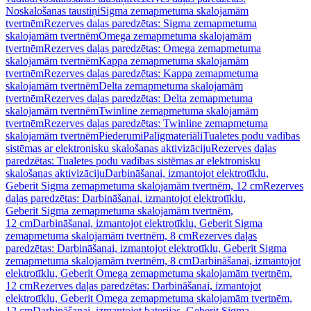
Noskalošanas taustiņi
Sigma zemapmetuma skalojamām
tvertnēm
Rezerves daļas paredzētas: Sigma zemapmetuma
skalojamām tvertnēm
Omega zemapmetuma skalojamām
tvertnēm
Rezerves daļas paredzētas: Omega zemapmetuma
skalojamām tvertnēm
Kappa zemapmetuma skalojamām
tvertnēm
Rezerves daļas paredzētas: Kappa zemapmetuma
skalojamām tvertnēm
Delta zemapmetuma skalojamām
tvertnēm
Rezerves daļas paredzētas: Delta zemapmetuma
skalojamām tvertnēm
Twinline zemapmetuma skalojamām
tvertnēm
Rezerves daļas paredzētas: Twinline zemapmetuma
skalojamām tvertnēm
Piederumi
Palīgmateriāli
Tualetes podu vadības
sistēmas ar elektronisku skalošanas aktivizāciju
Rezerves daļas
paredzētas: Tualetes podu vadības sistēmas ar elektronisku
skalošanas aktivizāciju
Darbināšanai, izmantojot elektrotīklu,
Geberit Sigma zemapmetuma skalojamām tvertnēm, 12 cm
Rezerves
daļas paredzētas: Darbināšanai, izmantojot elektrotīklu,
Geberit Sigma zemapmetuma skalojamām tvertnēm,
12 cm
Darbināšanai, izmantojot elektrotīklu, Geberit Sigma
zemapmetuma skalojamām tvertnēm, 8 cm
Rezerves daļas
paredzētas: Darbināšanai, izmantojot elektrotīklu, Geberit Sigma
zemapmetuma skalojamām tvertnēm, 8 cm
Darbināšanai, izmantojot
elektrotīklu, Geberit Omega zemapmetuma skalojamām tvertnēm,
12 cm
Rezerves daļas paredzētas: Darbināšanai, izmantojot
elektrotīklu, Geberit Omega zemapmetuma skalojamām tvertnēm,
12 cm
Darbināšanai, izmantojot baterijas, Geberit Sigma