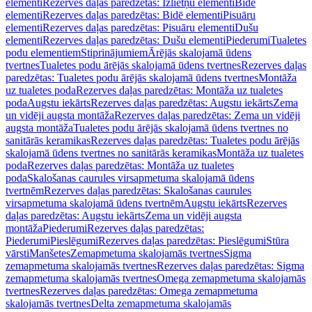
elementi
Rezerves daļas paredzētas: Izlietņu elementi
Bidē
elementi
Rezerves daļas paredzētas: Bidē elementi
Pisuāru
elementi
Rezerves daļas paredzētas: Pisuāru elementi
Dušu
elementi
Rezerves daļas paredzētas: Dušu elementi
Piederumi
Tualetes
podu elementiem
Stiprinājumiem
Ārējās skalojamā ūdens
tvertnes
Tualetes podu ārējās skalojamā ūdens tvertnes
Rezerves daļas
paredzētas: Tualetes podu ārējās skalojamā ūdens tvertnes
Montāža
uz tualetes poda
Rezerves daļas paredzētas: Montāža uz tualetes
poda
Augstu iekārts
Rezerves daļas paredzētas: Augstu iekārts
Zema
un vidēji augsta montāža
Rezerves daļas paredzētas: Zema un vidēji
augsta montāža
Tualetes podu ārējās skalojamā ūdens tvertnes no
sanitārās keramikas
Rezerves daļas paredzētas: Tualetes podu ārējās
skalojamā ūdens tvertnes no sanitārās keramikas
Montāža uz tualetes
poda
Rezerves daļas paredzētas: Montāža uz tualetes
poda
Skalošanas caurules virsapmetuma skalojamā ūdens
tvertnēm
Rezerves daļas paredzētas: Skalošanas caurules
virsapmetuma skalojamā ūdens tvertnēm
Augstu iekārts
Rezerves
daļas paredzētas: Augstu iekārts
Zema un vidēji augsta
montāža
Piederumi
Rezerves daļas paredzētas:
Piederumi
Pieslēgumi
Rezerves daļas paredzētas: Pieslēgumi
Stūra
vārsti
Manšetes
Zemapmetuma skalojamās tvertnes
Sigma
zemapmetuma skalojamās tvertnes
Rezerves daļas paredzētas: Sigma
zemapmetuma skalojamās tvertnes
Omega zemapmetuma skalojamās
tvertnes
Rezerves daļas paredzētas: Omega zemapmetuma
skalojamās tvertnes
Delta zemapmetuma skalojamās