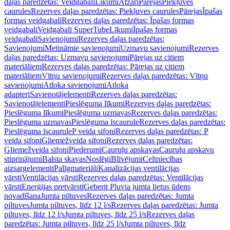
daļas paredzētas: Veidgabali
Līkumi
Atzari
Pārejas
Piekļuves
caurules
Rezerves daļas paredzētas: Piekļuves caurules
Pārejas
Īpašas
formas veidgabali
Rezerves daļas paredzētas: Īpašas formas
veidgabali
Veidgabali SuperTube
Līkumi
Īpašas formas
veidgabali
Savienojumi
Rezerves daļas paredzētas:
Savienojumi
Metināmie savienojumi
Uzmavu savienojumi
Rezerves
daļas paredzētas: Uzmavu savienojumi
Pārejas uz citiem
materiāliem
Rezerves daļas paredzētas: Pārejas uz citiem
materiāliem
Vītņu savienojumi
Rezerves daļas paredzētas: Vītņu
savienojumi
Atloka savienojumi
Atloka
adapteri
Savienotājelementi
Rezerves daļas paredzētas:
Savienotājelementi
Pieslēguma līkumi
Rezerves daļas paredzētas:
Pieslēguma līkumi
Pieslēguma uzmavas
Rezerves daļas paredzētas:
Pieslēguma uzmavas
Pieslēguma īscaurule
Rezerves daļas paredzētas:
Pieslēguma īscaurule
P veida sifoni
Rezerves daļas paredzētas: P
veida sifoni
Gliemežveida sifoni
Rezerves daļas paredzētas:
Gliemežveida sifoni
Piederumi
Cauruļu apskavas
Cauruļu apskavu
stiprinājumi
Balsta skavas
Noslēgi
Blīvējumi
Celtniecības
aizsargelementi
Palīgmateriāli
Kanalizācijas ventilācijas
vārsti
Ventilācijas vārsti
Rezerves daļas paredzētas: Ventilācijas
vārsti
Enerģijas pretvārsti
Geberit Pluvia jumta lietus ūdens
novadīšana
Jumta piltuves
Rezerves daļas paredzētas: Jumta
piltuves
Jumta piltuves, līdz 12 l/s
Rezerves daļas paredzētas: Jumta
piltuves, līdz 12 l/s
Jumta piltuves, līdz 25 l/s
Rezerves daļas
paredzētas: Jumta piltuves, līdz 25 l/s
Jumta piltuves, līdz