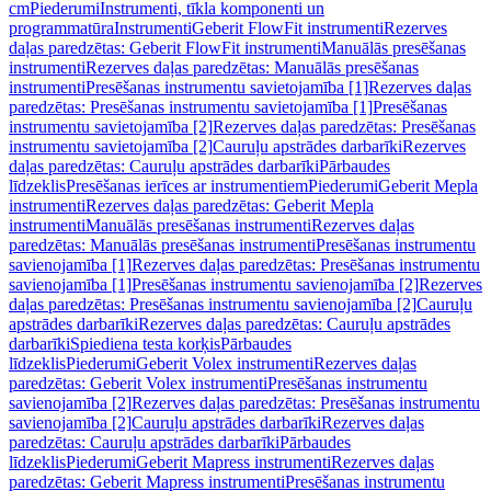
cm
Piederumi
Instrumenti, tīkla komponenti un
programmatūra
Instrumenti
Geberit FlowFit instrumenti
Rezerves
daļas paredzētas: Geberit FlowFit instrumenti
Manuālās presēšanas
instrumenti
Rezerves daļas paredzētas: Manuālās presēšanas
instrumenti
Presēšanas instrumentu savietojamība [1]
Rezerves daļas
paredzētas: Presēšanas instrumentu savietojamība [1]
Presēšanas
instrumentu savietojamība [2]
Rezerves daļas paredzētas: Presēšanas
instrumentu savietojamība [2]
Cauruļu apstrādes darbarīki
Rezerves
daļas paredzētas: Cauruļu apstrādes darbarīki
Pārbaudes
līdzeklis
Presēšanas ierīces ar instrumentiem
Piederumi
Geberit Mepla
instrumenti
Rezerves daļas paredzētas: Geberit Mepla
instrumenti
Manuālās presēšanas instrumenti
Rezerves daļas
paredzētas: Manuālās presēšanas instrumenti
Presēšanas instrumentu
savienojamība [1]
Rezerves daļas paredzētas: Presēšanas instrumentu
savienojamība [1]
Presēšanas instrumentu savienojamība [2]
Rezerves
daļas paredzētas: Presēšanas instrumentu savienojamība [2]
Cauruļu
apstrādes darbarīki
Rezerves daļas paredzētas: Cauruļu apstrādes
darbarīki
Spiediena testa korķis
Pārbaudes
līdzeklis
Piederumi
Geberit Volex instrumenti
Rezerves daļas
paredzētas: Geberit Volex instrumenti
Presēšanas instrumentu
savienojamība [2]
Rezerves daļas paredzētas: Presēšanas instrumentu
savienojamība [2]
Cauruļu apstrādes darbarīki
Rezerves daļas
paredzētas: Cauruļu apstrādes darbarīki
Pārbaudes
līdzeklis
Piederumi
Geberit Mapress instrumenti
Rezerves daļas
paredzētas: Geberit Mapress instrumenti
Presēšanas instrumentu