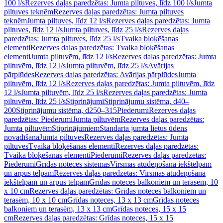
100 l/s
Rezerves daļas paredzētas: Jumta piltuves, līdz 100 l/s
Jumta
piltuves teknēm
Rezerves daļas paredzētas: Jumta piltuves
teknēm
Jumta piltuves, līdz 12 l/s
Rezerves daļas paredzētas: Jumta
piltuves, līdz 12 l/s
Jumta piltuves, līdz 25 l/s
Rezerves daļas
paredzētas: Jumta piltuves, līdz 25 l/s
Tvaika bloķēšanas
elementi
Rezerves daļas paredzētas: Tvaika bloķēšanas
elementi
Jumta piltuvēm, līdz 12 l/s
Rezerves daļas paredzētas: Jumta
piltuvēm, līdz 12 l/s
Jumta piltuvēm, līdz 25 l/s
Avārijas
pārplūdes
Rezerves daļas paredzētas: Avārijas pārplūdes
Jumta
piltuvēm, līdz 12 l/s
Rezerves daļas paredzētas: Jumta piltuvēm, līdz
12 l/s
Jumta piltuvēm, līdz 25 l/s
Rezerves daļas paredzētas: Jumta
piltuvēm, līdz 25 l/s
Stiprinājumi
Stiprinājumu sistēma, d40–
200
Stiprinājumu sistēma, d250–315
Piederumi
Rezerves daļas
paredzētas: Piederumi
Jumta piltuvēm
Rezerves daļas paredzētas:
Jumta piltuvēm
Stiprinājumiem
Standarta jumta lietus ūdens
novadīšana
Jumta piltuves
Rezerves daļas paredzētas: Jumta
piltuves
Tvaika bloķēšanas elementi
Rezerves daļas paredzētas:
Tvaika bloķēšanas elementi
Piederumi
Rezerves daļas paredzētas:
Piederumi
Grīdas noteces sistēmas
Virsmas atūdeņošana iekštelpām
un ārpus telpām
Rezerves daļas paredzētas: Virsmas atūdeņošana
iekštelpām un ārpus telpām
Grīdas noteces balkoniem un terasēm, 10
x 10 cm
Rezerves daļas paredzētas: Grīdas noteces balkoniem un
terasēm, 10 x 10 cm
Grīdas noteces, 13 x 13 cm
Grīdas noteces
balkoniem un terasēm, 13 x 13 cm
Grīdas noteces, 15 x 15
cm
Rezerves daļas paredzētas: Grīdas noteces, 15 x 15