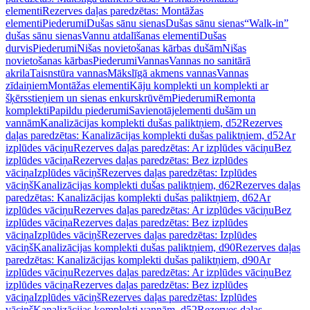
elementi
Rezerves daļas paredzētas: Montāžas
elementi
Piederumi
Dušas sānu sienas
Dušas sānu sienas
“Walk-in”
dušas sānu sienas
Vannu atdalīšanas elementi
Dušas
durvis
Piederumi
Nišas novietošanas kārbas dušām
Nišas
novietošanas kārbas
Piederumi
Vannas
Vannas no sanitārā
akrila
Taisnstūra vannas
Mākslīgā akmens vannas
Vannas
zīdaiņiem
Montāžas elementi
Kāju komplekti un komplekti ar
šķērsstieņiem un sienas enkurskrūvēm
Piederumi
Remonta
komplekti
Papildu piederumi
Savienotājelementi dušām un
vannām
Kanalizācijas komplekti dušas paliktņiem, d52
Rezerves
daļas paredzētas: Kanalizācijas komplekti dušas paliktņiem, d52
Ar
izplūdes vāciņu
Rezerves daļas paredzētas: Ar izplūdes vāciņu
Bez
izplūdes vāciņa
Rezerves daļas paredzētas: Bez izplūdes
vāciņa
Izplūdes vāciņš
Rezerves daļas paredzētas: Izplūdes
vāciņš
Kanalizācijas komplekti dušas paliktņiem, d62
Rezerves daļas
paredzētas: Kanalizācijas komplekti dušas paliktņiem, d62
Ar
izplūdes vāciņu
Rezerves daļas paredzētas: Ar izplūdes vāciņu
Bez
izplūdes vāciņa
Rezerves daļas paredzētas: Bez izplūdes
vāciņa
Izplūdes vāciņš
Rezerves daļas paredzētas: Izplūdes
vāciņš
Kanalizācijas komplekti dušas paliktņiem, d90
Rezerves daļas
paredzētas: Kanalizācijas komplekti dušas paliktņiem, d90
Ar
izplūdes vāciņu
Rezerves daļas paredzētas: Ar izplūdes vāciņu
Bez
izplūdes vāciņa
Rezerves daļas paredzētas: Bez izplūdes
vāciņa
Izplūdes vāciņš
Rezerves daļas paredzētas: Izplūdes
vāciņš
Kanalizācijas komplekti vannām, d52
Rezerves daļas