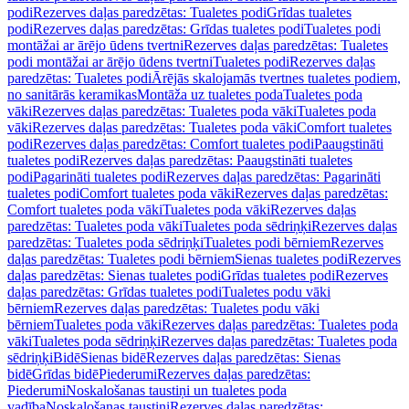
podi
Rezerves daļas paredzētas: Tualetes podi
Grīdas tualetes
podi
Rezerves daļas paredzētas: Grīdas tualetes podi
Tualetes podi
montāžai ar ārējo ūdens tvertni
Rezerves daļas paredzētas: Tualetes
podi montāžai ar ārējo ūdens tvertni
Tualetes podi
Rezerves daļas
paredzētas: Tualetes podi
Ārējās skalojamās tvertnes tualetes podiem,
no sanitārās keramikas
Montāža uz tualetes poda
Tualetes poda
vāki
Rezerves daļas paredzētas: Tualetes poda vāki
Tualetes poda
vāki
Rezerves daļas paredzētas: Tualetes poda vāki
Comfort tualetes
podi
Rezerves daļas paredzētas: Comfort tualetes podi
Paaugstināti
tualetes podi
Rezerves daļas paredzētas: Paaugstināti tualetes
podi
Pagarināti tualetes podi
Rezerves daļas paredzētas: Pagarināti
tualetes podi
Comfort tualetes poda vāki
Rezerves daļas paredzētas:
Comfort tualetes poda vāki
Tualetes poda vāki
Rezerves daļas
paredzētas: Tualetes poda vāki
Tualetes poda sēdriņķi
Rezerves daļas
paredzētas: Tualetes poda sēdriņķi
Tualetes podi bērniem
Rezerves
daļas paredzētas: Tualetes podi bērniem
Sienas tualetes podi
Rezerves
daļas paredzētas: Sienas tualetes podi
Grīdas tualetes podi
Rezerves
daļas paredzētas: Grīdas tualetes podi
Tualetes podu vāki
bērniem
Rezerves daļas paredzētas: Tualetes podu vāki
bērniem
Tualetes poda vāki
Rezerves daļas paredzētas: Tualetes poda
vāki
Tualetes poda sēdriņķi
Rezerves daļas paredzētas: Tualetes poda
sēdriņķi
Bidē
Sienas bidē
Rezerves daļas paredzētas: Sienas
bidē
Grīdas bidē
Piederumi
Rezerves daļas paredzētas:
Piederumi
Noskalošanas taustiņi un tualetes poda
vadība
Noskalošanas taustiņi
Rezerves daļas paredzētas: