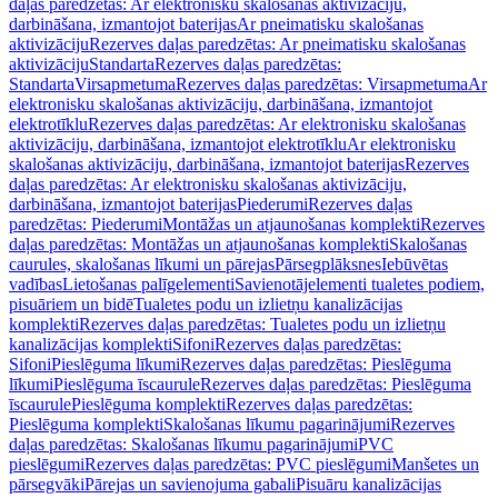
daļas paredzētas: Ar elektronisku skalošanas aktivizāciju,
darbināšana, izmantojot baterijas
Ar pneimatisku skalošanas
aktivizāciju
Rezerves daļas paredzētas: Ar pneimatisku skalošanas
aktivizāciju
Standarta
Rezerves daļas paredzētas:
Standarta
Virsapmetuma
Rezerves daļas paredzētas: Virsapmetuma
Ar
elektronisku skalošanas aktivizāciju, darbināšana, izmantojot
elektrotīklu
Rezerves daļas paredzētas: Ar elektronisku skalošanas
aktivizāciju, darbināšana, izmantojot elektrotīklu
Ar elektronisku
skalošanas aktivizāciju, darbināšana, izmantojot baterijas
Rezerves
daļas paredzētas: Ar elektronisku skalošanas aktivizāciju,
darbināšana, izmantojot baterijas
Piederumi
Rezerves daļas
paredzētas: Piederumi
Montāžas un atjaunošanas komplekti
Rezerves
daļas paredzētas: Montāžas un atjaunošanas komplekti
Skalošanas
caurules, skalošanas līkumi un pārejas
Pārsegplāksnes
Iebūvētas
vadības
Lietošanas palīgelementi
Savienotājelementi tualetes podiem,
pisuāriem un bidē
Tualetes podu un izlietņu kanalizācijas
komplekti
Rezerves daļas paredzētas: Tualetes podu un izlietņu
kanalizācijas komplekti
Sifoni
Rezerves daļas paredzētas:
Sifoni
Pieslēguma līkumi
Rezerves daļas paredzētas: Pieslēguma
līkumi
Pieslēguma īscaurule
Rezerves daļas paredzētas: Pieslēguma
īscaurule
Pieslēguma komplekti
Rezerves daļas paredzētas:
Pieslēguma komplekti
Skalošanas līkumu pagarinājumi
Rezerves
daļas paredzētas: Skalošanas līkumu pagarinājumi
PVC
pieslēgumi
Rezerves daļas paredzētas: PVC pieslēgumi
Manšetes un
pārsegvāki
Pārejas un savienojuma gabali
Pisuāru kanalizācijas