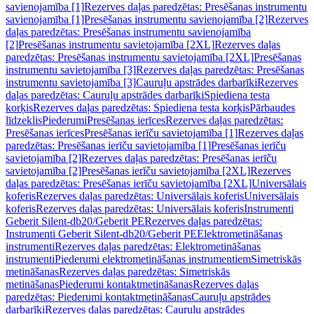
savienojamība [1]
Rezerves daļas paredzētas: Presēšanas instrumentu
savienojamība [1]
Presēšanas instrumentu savienojamība [2]
Rezerves
daļas paredzētas: Presēšanas instrumentu savienojamība
[2]
Presēšanas instrumentu savietojamība [2XL]
Rezerves daļas
paredzētas: Presēšanas instrumentu savietojamība [2XL]
Presēšanas
instrumentu savietojamība [3]
Rezerves daļas paredzētas: Presēšanas
instrumentu savietojamība [3]
Cauruļu apstrādes darbarīki
Rezerves
daļas paredzētas: Cauruļu apstrādes darbarīki
Spiediena testa
korķis
Rezerves daļas paredzētas: Spiediena testa korķis
Pārbaudes
līdzeklis
Piederumi
Presēšanas ierīces
Rezerves daļas paredzētas:
Presēšanas ierīces
Presēšanas ierīču savietojamība [1]
Rezerves daļas
paredzētas: Presēšanas ierīču savietojamība [1]
Presēšanas ierīču
savietojamība [2]
Rezerves daļas paredzētas: Presēšanas ierīču
savietojamība [2]
Presēšanas ierīču savietojamība [2XL]
Rezerves
daļas paredzētas: Presēšanas ierīču savietojamība [2XL]
Universālais
koferis
Rezerves daļas paredzētas: Universālais koferis
Universālais
koferis
Rezerves daļas paredzētas: Universālais koferis
Instrumenti
Geberit Silent-db20/Geberit PE
Rezerves daļas paredzētas:
Instrumenti Geberit Silent-db20/Geberit PE
Elektrometināšanas
instrumenti
Rezerves daļas paredzētas: Elektrometināšanas
instrumenti
Piederumi elektrometināšanas instrumentiem
Simetriskās
metināšanas
Rezerves daļas paredzētas: Simetriskās
metināšanas
Piederumi kontaktmetināšanas
Rezerves daļas
paredzētas: Piederumi kontaktmetināšanas
Cauruļu apstrādes
darbarīki
Rezerves daļas paredzētas: Cauruļu apstrādes