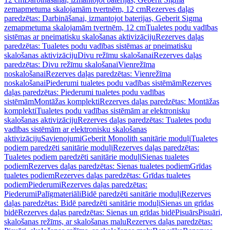
zemapmetuma skalojamām tvertnēm, 12 cm
Rezerves daļas
paredzētas: Darbināšanai, izmantojot baterijas, Geberit Sigma
zemapmetuma skalojamām tvertnēm, 12 cm
Tualetes podu vadības
sistēmas ar pneimatisku skalošanas aktivizāciju
Rezerves daļas
paredzētas: Tualetes podu vadības sistēmas ar pneimatisku
skalošanas aktivizāciju
Divu režīmu skalošanai
Rezerves daļas
paredzētas: Divu režīmu skalošanai
Vienrežīma
noskalošanai
Rezerves daļas paredzētas: Vienrežīma
noskalošanai
Piederumi tualetes podu vadības sistēmām
Rezerves
daļas paredzētas: Piederumi tualetes podu vadības
sistēmām
Montāžas komplekti
Rezerves daļas paredzētas: Montāžas
komplekti
Tualetes podu vadības sistēmām ar elektronisku
skalošanas aktivizāciju
Rezerves daļas paredzētas: Tualetes podu
vadības sistēmām ar elektronisku skalošanas
aktivizāciju
Savienojumi
Geberit Monolith sanitārie moduļi
Tualetes
podiem paredzēti sanitārie moduļi
Rezerves daļas paredzētas:
Tualetes podiem paredzēti sanitārie moduļi
Sienas tualetes
podiem
Rezerves daļas paredzētas: Sienas tualetes podiem
Grīdas
tualetes podiem
Rezerves daļas paredzētas: Grīdas tualetes
podiem
Piederumi
Rezerves daļas paredzētas:
Piederumi
Palīgmateriāli
Bidē paredzēti sanitārie moduļi
Rezerves
daļas paredzētas: Bidē paredzēti sanitārie moduļi
Sienas un grīdas
bidē
Rezerves daļas paredzētas: Sienas un grīdas bidē
Pisuārs
Pisuāri,
skalošanas režīms, ar skalošanas malu
Rezerves daļas paredzētas: