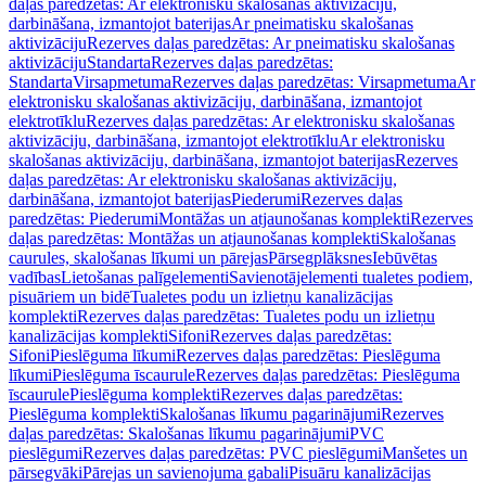
daļas paredzētas: Ar elektronisku skalošanas aktivizāciju,
darbināšana, izmantojot baterijas
Ar pneimatisku skalošanas
aktivizāciju
Rezerves daļas paredzētas: Ar pneimatisku skalošanas
aktivizāciju
Standarta
Rezerves daļas paredzētas:
Standarta
Virsapmetuma
Rezerves daļas paredzētas: Virsapmetuma
Ar
elektronisku skalošanas aktivizāciju, darbināšana, izmantojot
elektrotīklu
Rezerves daļas paredzētas: Ar elektronisku skalošanas
aktivizāciju, darbināšana, izmantojot elektrotīklu
Ar elektronisku
skalošanas aktivizāciju, darbināšana, izmantojot baterijas
Rezerves
daļas paredzētas: Ar elektronisku skalošanas aktivizāciju,
darbināšana, izmantojot baterijas
Piederumi
Rezerves daļas
paredzētas: Piederumi
Montāžas un atjaunošanas komplekti
Rezerves
daļas paredzētas: Montāžas un atjaunošanas komplekti
Skalošanas
caurules, skalošanas līkumi un pārejas
Pārsegplāksnes
Iebūvētas
vadības
Lietošanas palīgelementi
Savienotājelementi tualetes podiem,
pisuāriem un bidē
Tualetes podu un izlietņu kanalizācijas
komplekti
Rezerves daļas paredzētas: Tualetes podu un izlietņu
kanalizācijas komplekti
Sifoni
Rezerves daļas paredzētas:
Sifoni
Pieslēguma līkumi
Rezerves daļas paredzētas: Pieslēguma
līkumi
Pieslēguma īscaurule
Rezerves daļas paredzētas: Pieslēguma
īscaurule
Pieslēguma komplekti
Rezerves daļas paredzētas:
Pieslēguma komplekti
Skalošanas līkumu pagarinājumi
Rezerves
daļas paredzētas: Skalošanas līkumu pagarinājumi
PVC
pieslēgumi
Rezerves daļas paredzētas: PVC pieslēgumi
Manšetes un
pārsegvāki
Pārejas un savienojuma gabali
Pisuāru kanalizācijas