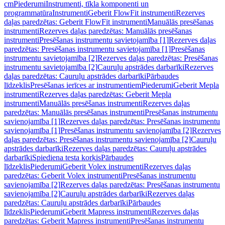
cm
Piederumi
Instrumenti, tīkla komponenti un
programmatūra
Instrumenti
Geberit FlowFit instrumenti
Rezerves
daļas paredzētas: Geberit FlowFit instrumenti
Manuālās presēšanas
instrumenti
Rezerves daļas paredzētas: Manuālās presēšanas
instrumenti
Presēšanas instrumentu savietojamība [1]
Rezerves daļas
paredzētas: Presēšanas instrumentu savietojamība [1]
Presēšanas
instrumentu savietojamība [2]
Rezerves daļas paredzētas: Presēšanas
instrumentu savietojamība [2]
Cauruļu apstrādes darbarīki
Rezerves
daļas paredzētas: Cauruļu apstrādes darbarīki
Pārbaudes
līdzeklis
Presēšanas ierīces ar instrumentiem
Piederumi
Geberit Mepla
instrumenti
Rezerves daļas paredzētas: Geberit Mepla
instrumenti
Manuālās presēšanas instrumenti
Rezerves daļas
paredzētas: Manuālās presēšanas instrumenti
Presēšanas instrumentu
savienojamība [1]
Rezerves daļas paredzētas: Presēšanas instrumentu
savienojamība [1]
Presēšanas instrumentu savienojamība [2]
Rezerves
daļas paredzētas: Presēšanas instrumentu savienojamība [2]
Cauruļu
apstrādes darbarīki
Rezerves daļas paredzētas: Cauruļu apstrādes
darbarīki
Spiediena testa korķis
Pārbaudes
līdzeklis
Piederumi
Geberit Volex instrumenti
Rezerves daļas
paredzētas: Geberit Volex instrumenti
Presēšanas instrumentu
savienojamība [2]
Rezerves daļas paredzētas: Presēšanas instrumentu
savienojamība [2]
Cauruļu apstrādes darbarīki
Rezerves daļas
paredzētas: Cauruļu apstrādes darbarīki
Pārbaudes
līdzeklis
Piederumi
Geberit Mapress instrumenti
Rezerves daļas
paredzētas: Geberit Mapress instrumenti
Presēšanas instrumentu