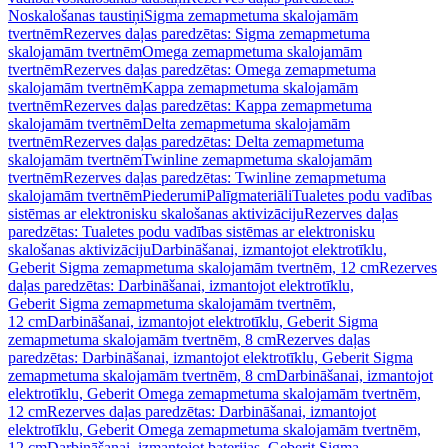
Noskalošanas taustiņi
Sigma zemapmetuma skalojamām
tvertnēm
Rezerves daļas paredzētas: Sigma zemapmetuma
skalojamām tvertnēm
Omega zemapmetuma skalojamām
tvertnēm
Rezerves daļas paredzētas: Omega zemapmetuma
skalojamām tvertnēm
Kappa zemapmetuma skalojamām
tvertnēm
Rezerves daļas paredzētas: Kappa zemapmetuma
skalojamām tvertnēm
Delta zemapmetuma skalojamām
tvertnēm
Rezerves daļas paredzētas: Delta zemapmetuma
skalojamām tvertnēm
Twinline zemapmetuma skalojamām
tvertnēm
Rezerves daļas paredzētas: Twinline zemapmetuma
skalojamām tvertnēm
Piederumi
Palīgmateriāli
Tualetes podu vadības
sistēmas ar elektronisku skalošanas aktivizāciju
Rezerves daļas
paredzētas: Tualetes podu vadības sistēmas ar elektronisku
skalošanas aktivizāciju
Darbināšanai, izmantojot elektrotīklu,
Geberit Sigma zemapmetuma skalojamām tvertnēm, 12 cm
Rezerves
daļas paredzētas: Darbināšanai, izmantojot elektrotīklu,
Geberit Sigma zemapmetuma skalojamām tvertnēm,
12 cm
Darbināšanai, izmantojot elektrotīklu, Geberit Sigma
zemapmetuma skalojamām tvertnēm, 8 cm
Rezerves daļas
paredzētas: Darbināšanai, izmantojot elektrotīklu, Geberit Sigma
zemapmetuma skalojamām tvertnēm, 8 cm
Darbināšanai, izmantojot
elektrotīklu, Geberit Omega zemapmetuma skalojamām tvertnēm,
12 cm
Rezerves daļas paredzētas: Darbināšanai, izmantojot
elektrotīklu, Geberit Omega zemapmetuma skalojamām tvertnēm,
12 cm
Darbināšanai, izmantojot baterijas, Geberit Sigma