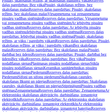
Pisuāri, skalošanas režīms, ar skalošanas malu
Bez vāka
Rezerves
daļas paredzētas: Bez vāka
Pisuāri, skalošanas režīms, bez
skalošanas malas
Rezerves daļas paredzētas: Pisuāri, skalošanas
režīms, bez skalošanas malas
Virsapmetuma vai zemapmetuma
pisuāru vadības sistēmām
Rezerves daļas paredzētas: Virsapmetuma
vai zemapmetuma pisuāru vadības sistēmām
Ar iebūvētu pisuāru
vadības sistēmu
Rezerves daļas paredzētas: Ar iebūvētu pisuāru
vadības sistēmu
Iebūvētai pisuāru vadības sistēmai
Rezerves daļas
paredzētas: Iebūvētai pisuāru vadības sistēmai
Pisuāri, skalošanas
režīms, ar vāku / paredzēts vākam
Rezerves daļas paredzētas: Pisuāri,
skalošanas režīms, ar vāku / paredzēts vākam
Bez skalošanas
malas
Rezerves daļas paredzētas: Bez skalošanas malas
Pisuāri,
darbībai bez ūdens
Rezerves daļas paredzētas: Pisuāri, darbībai bez
ūdens
Bez vāka
Rezerves daļas paredzētas: Bez vāka
Pisuāru
nodalīšanas sienas
Plastmasas pisuāru nodalīšanas sienas
Stikla
pisuāru nodalīšanas sienas
Keramikas sanitārtehnikas pisuāru
nodalīšanas sienas
Piederumi
Rezerves daļas paredzētas:
Piederumi
Sifoni un sifonu piederumi
Skalošanas caurules,
skalošanas līkumi un pārejas
Rezerves daļas paredzētas: Skalošanas
caurules, skalošanas līkumi un pārejas
Stiprinājumi
Pisuāru vadības
sistēmas
Zemapmetuma
Rezerves daļas paredzētas: Zemapmetuma
Ar
elektronisku skalošanas aktivizāciju, darbināšana, izmantojot
elektrotīklu
Rezerves daļas paredzētas: Ar elektronisku skalošanas
aktivizāciju, darbināšana, izmantojot elektrotīklu
Ar elektronisku
skalošanas aktivizāciju, darbināšana, izmantojot baterijas
Rezerves