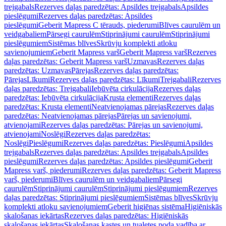
trejgabals
Rezerves daļas paredzētas: Apsildes trejgabals
Apsildes
pieslēgumi
Rezerves daļas paredzētas: Apsildes
pieslēgumi
Geberit Mapress C tērauds, piederumi
Blīves caurulēm un
veidgabaliem
Pārsegi caurulēm
Stiprinājumi caurulēm
Stiprinājumi
pieslēgumiem
Sistēmas blīves
Skrūvju komplekti atloku
savienojumiem
Geberit Mapress varš
Geberit Mapress varš
Rezerves
daļas paredzētas: Geberit Mapress varš
Uzmavas
Rezerves daļas
paredzētas: Uzmavas
Pārejas
Rezerves daļas paredzētas:
Pārejas
Līkumi
Rezerves daļas paredzētas: Līkumi
Trejgabali
Rezerves
daļas paredzētas: Trejgabali
Iebūvēta cirkulācija
Rezerves daļas
paredzētas: Iebūvēta cirkulācija
Krusta elementi
Rezerves daļas
paredzētas: Krusta elementi
Neatvienojamas pārejas
Rezerves daļas
paredzētas: Neatvienojamas pārejas
Pārejas un savienojumi,
atvienojami
Rezerves daļas paredzētas: Pārejas un savienojumi,
atvienojami
Noslēgi
Rezerves daļas paredzētas:
Noslēgi
Pieslēgumi
Rezerves daļas paredzētas: Pieslēgumi
Apsildes
trejgabals
Rezerves daļas paredzētas: Apsildes trejgabals
Apsildes
pieslēgumi
Rezerves daļas paredzētas: Apsildes pieslēgumi
Geberit
Mapress varš, piederumi
Rezerves daļas paredzētas: Geberit Mapress
varš, piederumi
Blīves caurulēm un veidgabaliem
Pārsegi
caurulēm
Stiprinājumi caurulēm
Stiprinājumi pieslēgumiem
Rezerves
daļas paredzētas: Stiprinājumi pieslēgumiem
Sistēmas blīves
Skrūvju
komplekti atloku savienojumiem
Geberit higiēnas sistēma
Higiēniskās
skalošanas iekārtas
Rezerves daļas paredzētas: Higiēniskās
skalošanas iekārtas
Skalošanas kastes un tualetes poda vadība ar