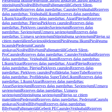
Pieslēguma līkumi
Piederumi
Cauruļu apskavas
Cauruļu apskavu
stiprinājumi
Noslēgi
Blīvējumi
Palīgmateriāli
Geberit Silent-
PP
Caurules
Rezerves daļas paredzētas: Caurules
Veidgabali
Rezerves
daļas paredzētas: Veidgabali
Līkumi
Rezerves daļas paredzētas:
Līkumi
Atzari
Rezerves daļas paredzētas: Atzari
Pārejas
Rezerves
daļas paredzētas: Pārejas
Piekļuves caurules
Rezerves daļas
paredzētas: Piekļuves caurules
Savienojumi
Rezerves daļas
paredzētas: Savienojumi
Uzmavu savienojumi
Rezerves daļas
paredzētas: Uzmavu savienojumi
Stiprinājuma savienojumi
Pārejas uz
citiem materiāliem
Savienotājelementi
Pieslēguma līkumi
Pieslēguma
īscaurule
Piederumi
Cauruļu
apskavas
Noslēgi
Blīvējumi
Palīgmateriāli
Geberit Silent-
Pro
Caurules
Rezerves daļas paredzētas: Caurules
Veidgabali
Rezerves
daļas paredzētas: Veidgabali
Līkumi
Rezerves daļas paredzētas:
Līkumi
Atzari
Rezerves daļas paredzētas: Atzari
Pārejas
Rezerves
daļas paredzētas: Pārejas
Piekļuves caurules
Rezerves daļas
paredzētas: Piekļuves caurules
Profildetaļas SuperTube
Rezerves
daļas paredzētas: Profildetaļas SuperTube
Līkumi
Rezerves daļas
paredzētas: Līkumi
Atzari
Rezerves daļas paredzētas:
Atzari
Savienojumi
Rezerves daļas paredzētas: Savienojumi
Uzmavu
savienojumi
Rezerves daļas paredzētas: Uzmavu
savienojumi
Stiprinājuma savienojumi
Pārejas uz citiem
materiāliem
Piederumi
Rezerves daļas paredzētas: Piederumi
Cauruļu
apskavas
Noslēgi
Blīvējumi
Rezerves daļas paredzētas:
Blīvējumi
Palīgmateriāli
Geberit PE
Caurules
Veidgabali
Rezerves