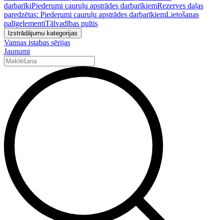
darbarīki
Piederumi cauruļu apstrādes darbarīkiem
Rezerves daļas
paredzētas: Piederumi cauruļu apstrādes darbarīkiem
Lietošanas
palīgelementi
Tālvadības pultis
Izstrādājumu kategorijas
Vannas istabas sērijas
Jaunumi