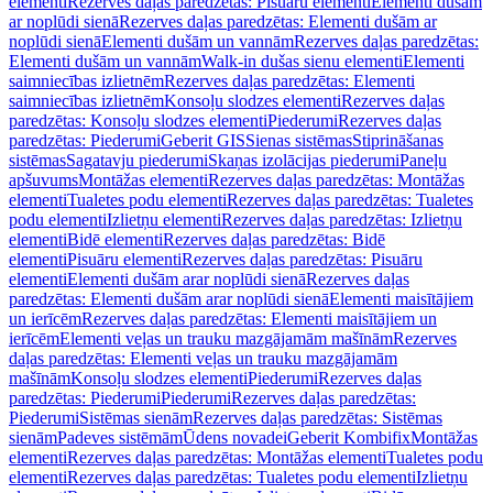
elementi
Rezerves daļas paredzētas: Pisuāru elementi
Elementi dušām
ar noplūdi sienā
Rezerves daļas paredzētas: Elementi dušām ar
noplūdi sienā
Elementi dušām un vannām
Rezerves daļas paredzētas:
Elementi dušām un vannām
Walk-in dušas sienu elementi
Elementi
saimniecības izlietnēm
Rezerves daļas paredzētas: Elementi
saimniecības izlietnēm
Konsoļu slodzes elementi
Rezerves daļas
paredzētas: Konsoļu slodzes elementi
Piederumi
Rezerves daļas
paredzētas: Piederumi
Geberit GIS
Sienas sistēmas
Stiprināšanas
sistēmas
Sagatavju piederumi
Skaņas izolācijas piederumi
Paneļu
apšuvums
Montāžas elementi
Rezerves daļas paredzētas: Montāžas
elementi
Tualetes podu elementi
Rezerves daļas paredzētas: Tualetes
podu elementi
Izlietņu elementi
Rezerves daļas paredzētas: Izlietņu
elementi
Bidē elementi
Rezerves daļas paredzētas: Bidē
elementi
Pisuāru elementi
Rezerves daļas paredzētas: Pisuāru
elementi
Elementi dušām arar noplūdi sienā
Rezerves daļas
paredzētas: Elementi dušām arar noplūdi sienā
Elementi maisītājiem
un ierīcēm
Rezerves daļas paredzētas: Elementi maisītājiem un
ierīcēm
Elementi veļas un trauku mazgājamām mašīnām
Rezerves
daļas paredzētas: Elementi veļas un trauku mazgājamām
mašīnām
Konsoļu slodzes elementi
Piederumi
Rezerves daļas
paredzētas: Piederumi
Piederumi
Rezerves daļas paredzētas:
Piederumi
Sistēmas sienām
Rezerves daļas paredzētas: Sistēmas
sienām
Padeves sistēmām
Ūdens novadei
Geberit Kombifix
Montāžas
elementi
Rezerves daļas paredzētas: Montāžas elementi
Tualetes podu
elementi
Rezerves daļas paredzētas: Tualetes podu elementi
Izlietņu