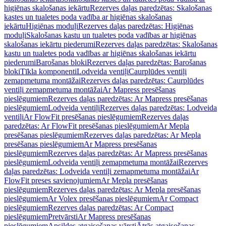
higiēnas skalošanas iekārtu
Rezerves daļas paredzētas: Skalošanas
kastes un tualetes poda vadība ar higiēnas skalošanas
iekārtu
Higiēnas moduļi
Rezerves daļas paredzētas: Higiēnas
moduļi
Skalošanas kastu un tualetes poda vadības ar higiēnas
skalošanas iekārtu piederumi
Rezerves daļas paredzētas: Skalošanas
kastu un tualetes poda vadības ar higiēnas skalošanas iekārtu
piederumi
Barošanas bloki
Rezerves daļas paredzētas: Barošanas
bloki
Tīkla komponenti
Lodveida ventiļi
Caurplūdes ventiļi
zemapmetuma montāžai
Rezerves daļas paredzētas: Caurplūdes
ventiļi zemapmetuma montāžai
Ar Mapress presēšanas
pieslēgumiem
Rezerves daļas paredzētas: Ar Mapress presēšanas
pieslēgumiem
Lodveida ventiļi
Rezerves daļas paredzētas: Lodveida
ventiļi
Ar FlowFit presēšanas pieslēgumiem
Rezerves daļas
paredzētas: Ar FlowFit presēšanas pieslēgumiem
Ar Mepla
presēšanas pieslēgumiem
Rezerves daļas paredzētas: Ar Mepla
presēšanas pieslēgumiem
Ar Mapress presēšanas
pieslēgumiem
Rezerves daļas paredzētas: Ar Mapress presēšanas
pieslēgumiem
Lodveida ventiļi zemapmetuma montāžai
Rezerves
daļas paredzētas: Lodveida ventiļi zemapmetuma montāžai
Ar
FlowFit preses savienojumiem
Ar Mepla presēšanas
pieslēgumiem
Rezerves daļas paredzētas: Ar Mepla presēšanas
pieslēgumiem
Ar Volex presēšanas pieslēgumiem
Ar Compact
pieslēgumiem
Rezerves daļas paredzētas: Ar Compact
pieslēgumiem
Pretvārsti
Ar Mapress presēšanas
pieslēgumiem
Apsildes atgaisošanas vārsti
Ātrās atgaisošanas