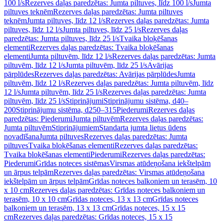
100 l/s
Rezerves daļas paredzētas: Jumta piltuves, līdz 100 l/s
Jumta
piltuves teknēm
Rezerves daļas paredzētas: Jumta piltuves
teknēm
Jumta piltuves, līdz 12 l/s
Rezerves daļas paredzētas: Jumta
piltuves, līdz 12 l/s
Jumta piltuves, līdz 25 l/s
Rezerves daļas
paredzētas: Jumta piltuves, līdz 25 l/s
Tvaika bloķēšanas
elementi
Rezerves daļas paredzētas: Tvaika bloķēšanas
elementi
Jumta piltuvēm, līdz 12 l/s
Rezerves daļas paredzētas: Jumta
piltuvēm, līdz 12 l/s
Jumta piltuvēm, līdz 25 l/s
Avārijas
pārplūdes
Rezerves daļas paredzētas: Avārijas pārplūdes
Jumta
piltuvēm, līdz 12 l/s
Rezerves daļas paredzētas: Jumta piltuvēm, līdz
12 l/s
Jumta piltuvēm, līdz 25 l/s
Rezerves daļas paredzētas: Jumta
piltuvēm, līdz 25 l/s
Stiprinājumi
Stiprinājumu sistēma, d40–
200
Stiprinājumu sistēma, d250–315
Piederumi
Rezerves daļas
paredzētas: Piederumi
Jumta piltuvēm
Rezerves daļas paredzētas:
Jumta piltuvēm
Stiprinājumiem
Standarta jumta lietus ūdens
novadīšana
Jumta piltuves
Rezerves daļas paredzētas: Jumta
piltuves
Tvaika bloķēšanas elementi
Rezerves daļas paredzētas:
Tvaika bloķēšanas elementi
Piederumi
Rezerves daļas paredzētas:
Piederumi
Grīdas noteces sistēmas
Virsmas atūdeņošana iekštelpām
un ārpus telpām
Rezerves daļas paredzētas: Virsmas atūdeņošana
iekštelpām un ārpus telpām
Grīdas noteces balkoniem un terasēm, 10
x 10 cm
Rezerves daļas paredzētas: Grīdas noteces balkoniem un
terasēm, 10 x 10 cm
Grīdas noteces, 13 x 13 cm
Grīdas noteces
balkoniem un terasēm, 13 x 13 cm
Grīdas noteces, 15 x 15
cm
Rezerves daļas paredzētas: Grīdas noteces, 15 x 15