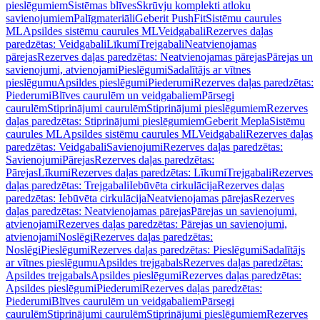
pieslēgumiem
Sistēmas blīves
Skrūvju komplekti atloku
savienojumiem
Palīgmateriāli
Geberit PushFit
Sistēmu caurules
ML
Apsildes sistēmu caurules ML
Veidgabali
Rezerves daļas
paredzētas: Veidgabali
Līkumi
Trejgabali
Neatvienojamas
pārejas
Rezerves daļas paredzētas: Neatvienojamas pārejas
Pārejas un
savienojumi, atvienojami
Pieslēgumi
Sadalītājs ar vītnes
pieslēgumu
Apsildes pieslēgumi
Piederumi
Rezerves daļas paredzētas:
Piederumi
Blīves caurulēm un veidgabaliem
Pārsegi
caurulēm
Stiprinājumi caurulēm
Stiprinājumi pieslēgumiem
Rezerves
daļas paredzētas: Stiprinājumi pieslēgumiem
Geberit Mepla
Sistēmu
caurules ML
Apsildes sistēmu caurules ML
Veidgabali
Rezerves daļas
paredzētas: Veidgabali
Savienojumi
Rezerves daļas paredzētas:
Savienojumi
Pārejas
Rezerves daļas paredzētas:
Pārejas
Līkumi
Rezerves daļas paredzētas: Līkumi
Trejgabali
Rezerves
daļas paredzētas: Trejgabali
Iebūvēta cirkulācija
Rezerves daļas
paredzētas: Iebūvēta cirkulācija
Neatvienojamas pārejas
Rezerves
daļas paredzētas: Neatvienojamas pārejas
Pārejas un savienojumi,
atvienojami
Rezerves daļas paredzētas: Pārejas un savienojumi,
atvienojami
Noslēgi
Rezerves daļas paredzētas:
Noslēgi
Pieslēgumi
Rezerves daļas paredzētas: Pieslēgumi
Sadalītājs
ar vītnes pieslēgumu
Apsildes trejgabals
Rezerves daļas paredzētas:
Apsildes trejgabals
Apsildes pieslēgumi
Rezerves daļas paredzētas:
Apsildes pieslēgumi
Piederumi
Rezerves daļas paredzētas:
Piederumi
Blīves caurulēm un veidgabaliem
Pārsegi
caurulēm
Stiprinājumi caurulēm
Stiprinājumi pieslēgumiem
Rezerves