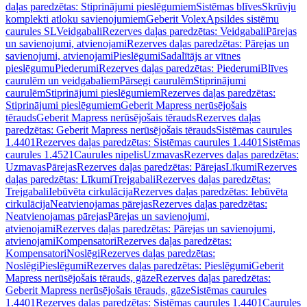
daļas paredzētas: Stiprinājumi pieslēgumiem
Sistēmas blīves
Skrūvju
komplekti atloku savienojumiem
Geberit Volex
Apsildes sistēmu
caurules SL
Veidgabali
Rezerves daļas paredzētas: Veidgabali
Pārejas
un savienojumi, atvienojami
Rezerves daļas paredzētas: Pārejas un
savienojumi, atvienojami
Pieslēgumi
Sadalītājs ar vītnes
pieslēgumu
Piederumi
Rezerves daļas paredzētas: Piederumi
Blīves
caurulēm un veidgabaliem
Pārsegi caurulēm
Stiprinājumi
caurulēm
Stiprinājumi pieslēgumiem
Rezerves daļas paredzētas:
Stiprinājumi pieslēgumiem
Geberit Mapress nerūsējošais
tērauds
Geberit Mapress nerūsējošais tērauds
Rezerves daļas
paredzētas: Geberit Mapress nerūsējošais tērauds
Sistēmas caurules
1.4401
Rezerves daļas paredzētas: Sistēmas caurules 1.4401
Sistēmas
caurules 1.4521
Caurules nipelis
Uzmavas
Rezerves daļas paredzētas:
Uzmavas
Pārejas
Rezerves daļas paredzētas: Pārejas
Līkumi
Rezerves
daļas paredzētas: Līkumi
Trejgabali
Rezerves daļas paredzētas:
Trejgabali
Iebūvēta cirkulācija
Rezerves daļas paredzētas: Iebūvēta
cirkulācija
Neatvienojamas pārejas
Rezerves daļas paredzētas:
Neatvienojamas pārejas
Pārejas un savienojumi,
atvienojami
Rezerves daļas paredzētas: Pārejas un savienojumi,
atvienojami
Kompensatori
Rezerves daļas paredzētas:
Kompensatori
Noslēgi
Rezerves daļas paredzētas:
Noslēgi
Pieslēgumi
Rezerves daļas paredzētas: Pieslēgumi
Geberit
Mapress nerūsējošais tērauds, gāze
Rezerves daļas paredzētas:
Geberit Mapress nerūsējošais tērauds, gāze
Sistēmas caurules
1.4401
Rezerves daļas paredzētas: Sistēmas caurules 1.4401
Caurules