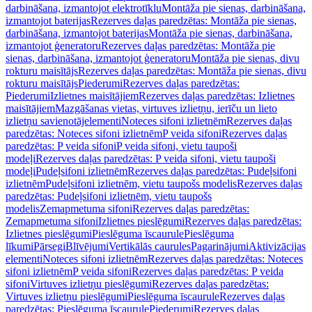
darbināšana, izmantojot elektrotīklu
Montāža pie sienas, darbināšana,
izmantojot baterijas
Rezerves daļas paredzētas: Montāža pie sienas,
darbināšana, izmantojot baterijas
Montāža pie sienas, darbināšana,
izmantojot ģeneratoru
Rezerves daļas paredzētas: Montāža pie
sienas, darbināšana, izmantojot ģeneratoru
Montāža pie sienas, divu
rokturu maisītājs
Rezerves daļas paredzētas: Montāža pie sienas, divu
rokturu maisītājs
Piederumi
Rezerves daļas paredzētas:
Piederumi
Izlietnes maisītājiem
Rezerves daļas paredzētas: Izlietnes
maisītājiem
Mazgāšanas vietas, virtuves izlietņu, ierīču un lieto
izlietņu savienotājelementi
Noteces sifoni izlietnēm
Rezerves daļas
paredzētas: Noteces sifoni izlietnēm
P veida sifoni
Rezerves daļas
paredzētas: P veida sifoni
P veida sifoni, vietu taupoši
modeļi
Rezerves daļas paredzētas: P veida sifoni, vietu taupoši
modeļi
Pudeļsifoni izlietnēm
Rezerves daļas paredzētas: Pudeļsifoni
izlietnēm
Pudeļsifoni izlietnēm, vietu taupošs modelis
Rezerves daļas
paredzētas: Pudeļsifoni izlietnēm, vietu taupošs
modelis
Zemapmetuma sifoni
Rezerves daļas paredzētas:
Zemapmetuma sifoni
Izlietnes pieslēgumi
Rezerves daļas paredzētas:
Izlietnes pieslēgumi
Pieslēguma īscaurule
Pieslēguma
līkumi
Pārsegi
Blīvējumi
Vertikālās caurules
Pagarinājumi
Aktivizācijas
elementi
Noteces sifoni izlietnēm
Rezerves daļas paredzētas: Noteces
sifoni izlietnēm
P veida sifoni
Rezerves daļas paredzētas: P veida
sifoni
Virtuves izlietņu pieslēgumi
Rezerves daļas paredzētas:
Virtuves izlietņu pieslēgumi
Pieslēguma īscaurule
Rezerves daļas
paredzētas: Pieslēguma īscaurule
Piederumi
Rezerves daļas