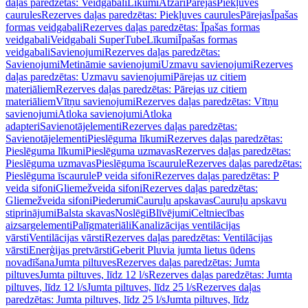
daļas paredzētas: Veidgabali
Līkumi
Atzari
Pārejas
Piekļuves
caurules
Rezerves daļas paredzētas: Piekļuves caurules
Pārejas
Īpašas
formas veidgabali
Rezerves daļas paredzētas: Īpašas formas
veidgabali
Veidgabali SuperTube
Līkumi
Īpašas formas
veidgabali
Savienojumi
Rezerves daļas paredzētas:
Savienojumi
Metināmie savienojumi
Uzmavu savienojumi
Rezerves
daļas paredzētas: Uzmavu savienojumi
Pārejas uz citiem
materiāliem
Rezerves daļas paredzētas: Pārejas uz citiem
materiāliem
Vītņu savienojumi
Rezerves daļas paredzētas: Vītņu
savienojumi
Atloka savienojumi
Atloka
adapteri
Savienotājelementi
Rezerves daļas paredzētas:
Savienotājelementi
Pieslēguma līkumi
Rezerves daļas paredzētas:
Pieslēguma līkumi
Pieslēguma uzmavas
Rezerves daļas paredzētas:
Pieslēguma uzmavas
Pieslēguma īscaurule
Rezerves daļas paredzētas:
Pieslēguma īscaurule
P veida sifoni
Rezerves daļas paredzētas: P
veida sifoni
Gliemežveida sifoni
Rezerves daļas paredzētas:
Gliemežveida sifoni
Piederumi
Cauruļu apskavas
Cauruļu apskavu
stiprinājumi
Balsta skavas
Noslēgi
Blīvējumi
Celtniecības
aizsargelementi
Palīgmateriāli
Kanalizācijas ventilācijas
vārsti
Ventilācijas vārsti
Rezerves daļas paredzētas: Ventilācijas
vārsti
Enerģijas pretvārsti
Geberit Pluvia jumta lietus ūdens
novadīšana
Jumta piltuves
Rezerves daļas paredzētas: Jumta
piltuves
Jumta piltuves, līdz 12 l/s
Rezerves daļas paredzētas: Jumta
piltuves, līdz 12 l/s
Jumta piltuves, līdz 25 l/s
Rezerves daļas
paredzētas: Jumta piltuves, līdz 25 l/s
Jumta piltuves, līdz