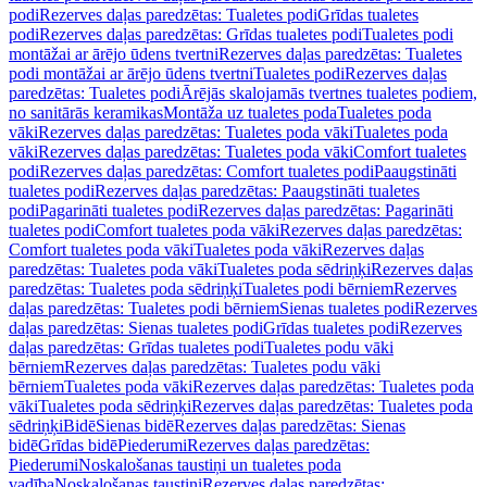
podi
Rezerves daļas paredzētas: Tualetes podi
Grīdas tualetes
podi
Rezerves daļas paredzētas: Grīdas tualetes podi
Tualetes podi
montāžai ar ārējo ūdens tvertni
Rezerves daļas paredzētas: Tualetes
podi montāžai ar ārējo ūdens tvertni
Tualetes podi
Rezerves daļas
paredzētas: Tualetes podi
Ārējās skalojamās tvertnes tualetes podiem,
no sanitārās keramikas
Montāža uz tualetes poda
Tualetes poda
vāki
Rezerves daļas paredzētas: Tualetes poda vāki
Tualetes poda
vāki
Rezerves daļas paredzētas: Tualetes poda vāki
Comfort tualetes
podi
Rezerves daļas paredzētas: Comfort tualetes podi
Paaugstināti
tualetes podi
Rezerves daļas paredzētas: Paaugstināti tualetes
podi
Pagarināti tualetes podi
Rezerves daļas paredzētas: Pagarināti
tualetes podi
Comfort tualetes poda vāki
Rezerves daļas paredzētas:
Comfort tualetes poda vāki
Tualetes poda vāki
Rezerves daļas
paredzētas: Tualetes poda vāki
Tualetes poda sēdriņķi
Rezerves daļas
paredzētas: Tualetes poda sēdriņķi
Tualetes podi bērniem
Rezerves
daļas paredzētas: Tualetes podi bērniem
Sienas tualetes podi
Rezerves
daļas paredzētas: Sienas tualetes podi
Grīdas tualetes podi
Rezerves
daļas paredzētas: Grīdas tualetes podi
Tualetes podu vāki
bērniem
Rezerves daļas paredzētas: Tualetes podu vāki
bērniem
Tualetes poda vāki
Rezerves daļas paredzētas: Tualetes poda
vāki
Tualetes poda sēdriņķi
Rezerves daļas paredzētas: Tualetes poda
sēdriņķi
Bidē
Sienas bidē
Rezerves daļas paredzētas: Sienas
bidē
Grīdas bidē
Piederumi
Rezerves daļas paredzētas:
Piederumi
Noskalošanas taustiņi un tualetes poda
vadība
Noskalošanas taustiņi
Rezerves daļas paredzētas: