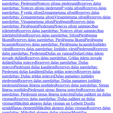
paredzētas: Piederumi
Noteces sifonu piederumi
Rezerves daļas
paredzētas: Noteces sifonu piederumi
P veida sifoni
Rezerves daļas
paredzētas: P veida sifoni
Zemapmetuma sifoni
Rezerves daļas
paredzētas: Zemapmetuma sifoni
Virsapmetuma sifoni
Rezerves daļas
paredzētas: Virsapmetuma sifoni
Pieslēgumi
Rezerves daļas
paredzētas: Pieslēgumi
Piederumi
Noteces sifoni saimniecības
izlietnēm
Rezerves daļas paredzētas: Noteces sifoni saimniecības
izlietnēm
Sifoni
Rezerves daļas paredzētas: Sifoni
Pieslēguma
līkumi
Rezerves daļas paredzētas: Pieslēguma līkumi
Pieslēguma
īscaurule
Rezerves daļas paredzētas: Pieslēguma īscaurule
Izplūdes
vārsti
Rezerves daļas paredzētas: Izplūdes vārsti
Piederumi
Rezerves
daļas paredzētas: Piederumi
Dušas un vannas
Dušas
Grīdas ūdens
novade dušām
Rezerves daļas paredzētas: Grīdas ūdens novade
dušām
Dušas noteces
Rezerves daļas paredzētas: Dušas
noteces
Piederumi dušas kanāliem
Rezerves daļas paredzētas:
Piederumi dušas kanāliem
Dušas grīdas noteces
Rezerves daļas
paredzētas: Dušas grīdas noteces
Dušas pamatnes izplūdes
piederumi
Rezerves daļas paredzētas: Dušas pamatnes izplūdes
piederumi
Sienas līmeņa noplūdes
Rezerves daļas paredzētas: Sienas
līmeņa noplūdes
Piederumi sienas līmeņa notecēm
Rezerves daļas
paredzētas: Piederumi sienas līmeņa notecēm
Dušas paliktņi un dušas
virsmas
Rezerves daļas paredzētas: Dušas paliktņi un dušas
virsmas
Mākslīgā akmens dušas virsmas un Geberit Duofix
uzstādīšanas elementi
Mākslīgā akmens dušas virsmas
Rezerves daļas
paredzētas: Mākslīgā akmens dušas virsmas
Montāžas