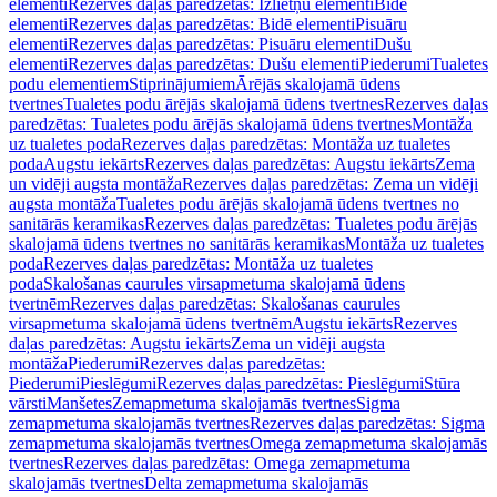
elementi
Rezerves daļas paredzētas: Izlietņu elementi
Bidē
elementi
Rezerves daļas paredzētas: Bidē elementi
Pisuāru
elementi
Rezerves daļas paredzētas: Pisuāru elementi
Dušu
elementi
Rezerves daļas paredzētas: Dušu elementi
Piederumi
Tualetes
podu elementiem
Stiprinājumiem
Ārējās skalojamā ūdens
tvertnes
Tualetes podu ārējās skalojamā ūdens tvertnes
Rezerves daļas
paredzētas: Tualetes podu ārējās skalojamā ūdens tvertnes
Montāža
uz tualetes poda
Rezerves daļas paredzētas: Montāža uz tualetes
poda
Augstu iekārts
Rezerves daļas paredzētas: Augstu iekārts
Zema
un vidēji augsta montāža
Rezerves daļas paredzētas: Zema un vidēji
augsta montāža
Tualetes podu ārējās skalojamā ūdens tvertnes no
sanitārās keramikas
Rezerves daļas paredzētas: Tualetes podu ārējās
skalojamā ūdens tvertnes no sanitārās keramikas
Montāža uz tualetes
poda
Rezerves daļas paredzētas: Montāža uz tualetes
poda
Skalošanas caurules virsapmetuma skalojamā ūdens
tvertnēm
Rezerves daļas paredzētas: Skalošanas caurules
virsapmetuma skalojamā ūdens tvertnēm
Augstu iekārts
Rezerves
daļas paredzētas: Augstu iekārts
Zema un vidēji augsta
montāža
Piederumi
Rezerves daļas paredzētas:
Piederumi
Pieslēgumi
Rezerves daļas paredzētas: Pieslēgumi
Stūra
vārsti
Manšetes
Zemapmetuma skalojamās tvertnes
Sigma
zemapmetuma skalojamās tvertnes
Rezerves daļas paredzētas: Sigma
zemapmetuma skalojamās tvertnes
Omega zemapmetuma skalojamās
tvertnes
Rezerves daļas paredzētas: Omega zemapmetuma
skalojamās tvertnes
Delta zemapmetuma skalojamās