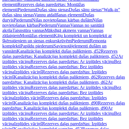
elementi
Rezerves daļas paredzētas: Montāžas
elementi
Piederumi
Dušas sānu sienas
Dušas sānu sienas
“Walk-in”
dušas sānu sienas
Vannu atdalīšanas elementi
Dušas
durvis
Piederumi
Nišas novietošanas kārbas dušām
Nišas
novietošanas kārbas
Piederumi
Vannas
Vannas no sanitārā
akrila
Taisnstūra vannas
Mākslīgā akmens vannas
Vannas
zīdaiņiem
Montāžas elementi
Kāju komplekti un komplekti ar
šķērsstieņiem un sienas enkurskrūvēm
Piederumi
Remonta
komplekti
Papildu piederumi
Savienotājelementi dušām un
vannām
Kanalizācijas komplekti dušas paliktņiem, d52
Rezerves
daļas paredzētas: Kanalizācijas komplekti dušas paliktņiem, d52
Ar
izplūdes vāciņu
Rezerves daļas paredzētas: Ar izplūdes vāciņu
Bez
izplūdes vāciņa
Rezerves daļas paredzētas: Bez izplūdes
vāciņa
Izplūdes vāciņš
Rezerves daļas paredzētas: Izplūdes
vāciņš
Kanalizācijas komplekti dušas paliktņiem, d62
Rezerves daļas
paredzētas: Kanalizācijas komplekti dušas paliktņiem, d62
Ar
izplūdes vāciņu
Rezerves daļas paredzētas: Ar izplūdes vāciņu
Bez
izplūdes vāciņa
Rezerves daļas paredzētas: Bez izplūdes
vāciņa
Izplūdes vāciņš
Rezerves daļas paredzētas: Izplūdes
vāciņš
Kanalizācijas komplekti dušas paliktņiem, d90
Rezerves daļas
paredzētas: Kanalizācijas komplekti dušas paliktņiem, d90
Ar
izplūdes vāciņu
Rezerves daļas paredzētas: Ar izplūdes vāciņu
Bez
izplūdes vāciņa
Rezerves daļas paredzētas: Bez izplūdes
vāciņa
Izplūdes vāciņš
Rezerves daļas paredzētas: Izplūdes
vāciņš
Kanalizācijas komplekti vannām, d52
Rezerves daļas