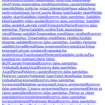
vārsti
Virsmu temperatūras regulēšana
Sistēmu caurule
Ieklāšanas
materiāls
Malas izolācijas joslas
Līmlentes
Izplešanas adatas
Javas
piedevas
Izplešanās šuves
Cauruļu līkumu balsti
Sadales skapji
Metāla
sadales skapji
Sadalītāju klāsts
Rezerves daļas paredzētas: Sadalītāju
klāsts
Sadalītāji grīdas apsildei
Rezerves daļas paredzētas: Sadalītāji
grīdas apsildei
Lodveida ventiļi
Termometrs
Pārejas
Rezerves daļas
paredzētas: Pārejas
Sadalītāju noslēgi
Ātrās atgaisošanas
vārsti
Plūsmas sadalītājs
Temperatūras regulēšanas vienības
Rezerves
daļas paredzētas: Temperatūras regulēšanas vienības
Apsildes
elementu sadalītāji
Rezerves daļas paredzētas: Apsildes elementu
sadalītāji
Apvadi
Regulēšanas komponenti
Servopiedziņas
Telpas
termostati
Galvenie regulatori
Komunikācijas
moduļi
Sensori
Transformatori
Piederumi
Sadalītāju izolācija
Ēku
kanalizācijas sistēmas
Geberit Silent-
db20
Caurules
Veidgabali
Rezerves daļas paredzētas:
Veidgabali
Līkumi
Atzari
Rezerves daļas paredzētas:
Atzari
Pārejas
Piekļuves caurules
Rezerves daļas paredzētas:
Piekļuves caurules
Veidgabali SuperTube
Līkumi
Īpašas formas
veidgabali
Savienojumi
Rezerves daļas paredzētas:
Savienojumi
Metināmie savienojumi
Uzmavu savienojumi
Rezerves
daļas paredzētas: Uzmavu savienojumi
Skavu savienojumi
Pārejas uz
citiem materiāliem
Rezerves daļas paredzētas: Pārejas uz citiem
materiāliem
Savienotājelementi
Rezerves daļas paredzētas:
Savienotājelementi
Pieslēguma līkumi
Rezerves daļas paredzētas: