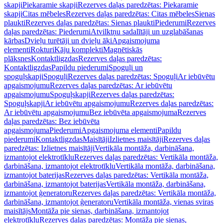
skapji
Piekaramie skapji
Rezerves daļas paredzētas: Piekaramie
skapji
Citas mēbeles
Rezerves daļas paredzētas: Citas mēbeles
Sienas
plaukti
Rezerves daļas paredzētas: Sienas plaukti
Piederumi
Rezerves
daļas paredzētas: Piederumi
Atvilktņu sadalītāji un uzglabāšanas
kārbas
Dvieļu turētāji un dvieļu āķi
Apgaismojuma
elementi
Rokturi
Kāju komplekti
Magnētiskās
plāksnes
Kontaktligzdas
Rezerves daļas paredzētas:
Kontaktligzdas
Papildu piederumi
Spoguļi un
spoguļskapji
Spoguļi
Rezerves daļas paredzētas: Spoguļi
Ar iebūvētu
apgaismojumu
Rezerves daļas paredzētas: Ar iebūvētu
apgaismojumu
Spoguļskapji
Rezerves daļas paredzētas:
Spoguļskapji
Ar iebūvētu apgaismojumu
Rezerves daļas paredzētas:
Ar iebūvētu apgaismojumu
Bez iebūvēta apgaismojuma
Rezerves
daļas paredzētas: Bez iebūvēta
apgaismojuma
Piederumi
Apgaismojuma elementi
Papildu
piederumi
Kontaktligzdas
Maisītāji
Izlietnes maisītāji
Rezerves daļas
paredzētas: Izlietnes maisītāji
Vertikāla montāža, darbināšana,
izmantojot elektrotīklu
Rezerves daļas paredzētas: Vertikāla montāža,
darbināšana, izmantojot elektrotīklu
Vertikāla montāža, darbināšana,
izmantojot baterijas
Rezerves daļas paredzētas: Vertikāla montāža,
darbināšana, izmantojot baterijas
Vertikāla montāža, darbināšana,
izmantojot ģeneratoru
Rezerves daļas paredzētas: Vertikāla montāža,
darbināšana, izmantojot ģeneratoru
Vertikāla montāža, vienas sviras
maisītājs
Montāža pie sienas, darbināšana, izmantojot
elektrotīklu
Rezerves daļas paredzētas: Montāža pie sienas,