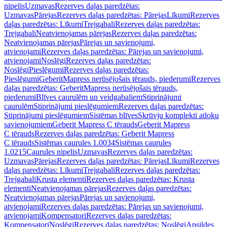
nipelis
Uzmavas
Rezerves daļas paredzētas:
Uzmavas
Pārejas
Rezerves daļas paredzētas: Pārejas
Līkumi
Rezerves
daļas paredzētas: Līkumi
Trejgabali
Rezerves daļas paredzētas:
Trejgabali
Neatvienojamas pārejas
Rezerves daļas paredzētas:
Neatvienojamas pārejas
Pārejas un savienojumi,
atvienojami
Rezerves daļas paredzētas: Pārejas un savienojumi,
atvienojami
Noslēgi
Rezerves daļas paredzētas:
Noslēgi
Pieslēgumi
Rezerves daļas paredzētas:
Pieslēgumi
GeberitMapress nerūsējošais tērauds, piederumi
Rezerves
daļas paredzētas: GeberitMapress nerūsējošais tērauds,
piederumi
Blīves caurulēm un veidgabaliem
Stiprinājumi
caurulēm
Stiprinājumi pieslēgumiem
Rezerves daļas paredzētas:
Stiprinājumi pieslēgumiem
Sistēmas blīves
Skrūvju komplekti atloku
savienojumiem
Geberit Mapress C tērauds
Geberit Mapress
C tērauds
Rezerves daļas paredzētas: Geberit Mapress
C tērauds
Sistēmas caurules 1.0034
Sistēmas caurules
1.0215
Caurules nipelis
Uzmavas
Rezerves daļas paredzētas:
Uzmavas
Pārejas
Rezerves daļas paredzētas: Pārejas
Līkumi
Rezerves
daļas paredzētas: Līkumi
Trejgabali
Rezerves daļas paredzētas:
Trejgabali
Krusta elementi
Rezerves daļas paredzētas: Krusta
elementi
Neatvienojamas pārejas
Rezerves daļas paredzētas:
Neatvienojamas pārejas
Pārejas un savienojumi,
atvienojami
Rezerves daļas paredzētas: Pārejas un savienojumi,
atvienojami
Kompensatori
Rezerves daļas paredzētas:
Kompensatori
Noslēgi
Rezerves daļas paredzētas: Noslēgi
Apsildes