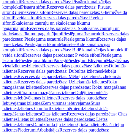
komplekti
Rezerves daļas paredzētas: Pisuāru kanalizācijas
komplekti
Pisuāru sifoni
Rezerves daļas paredzētas: Pisuāru
sifoni
Gliemežveida sifoni
Rezerves daļas paredzētas: Gliemežveida
sifoni
P veida sifoni
Rezerves daļas paredzētas: P veida
sifoni
Skalošanas cauruļu un skalošanas līkumu
pagarinājumi
Rezerves daļas paredzētas: Skalošanas cauruļu un
skalošanas līkumu pagarinājumi
Pieslēguma īscaurule
Rezerves daļas
paredzētas: Pieslēguma īscaurule
Pieslēguma līkumi
Rezerves daļas
paredzētas: Pieslēguma līkumi
Manšetes
Bidē kanalizācijas
komplekti
Rezerves daļas paredzētas: Bidē kanalizācijas komplekti
P
veida sifoni
Rezerves daļas paredzētas: P veida sifoni
Pieslēguma
īscaurule
Pieslēguma līkumi
Pārsegi
Pieslēgumi
Blīvējumi
Mazgāšanas
vieta
Izlietnes
Izlietnes
Rezerves daļas paredzētas: Izlietnes
Dubultās
izlietnes
Rezerves daļas paredzētas: Dubultās izlietnes
Mēbeļu
izlietnes
Rezerves daļas paredzētas: Mēbeļu izlietnes
Uzliekamās
izlietnes
Rezerves daļas paredzētas: Uzliekamās izlietnes
Roku
mazgāšanas izlietnes
Rezerves daļas paredzētas: Roku mazgāšanas
izlietnes
Stūra roku mazgāšanas izlietne
Daļēji iemontētās
izlietnes
Iebūvējamas izlietnes
Rezerves daļas paredzētas:
Iebūvējamas izlietnes
Zem virsmas iebūvējamas
Stūra
izlietnes
Izlietnes Comfort
Izlietnes bērniem
Izlietnes
Lielās
mazgāšanas izlietnes
Citas izlietnes
Rezerves daļas paredzētas: Citas
izlietnes
Lietās izlietnes
Rezerves daļas paredzētas: Lietās
izlietnes
Izlietnes
Daudzfunkciju izlietnes
Ģipša izlietne
Klašu telpu
izlietnes
Piederumi
Atbalstkājas
Rezerves daļas paredzētas: