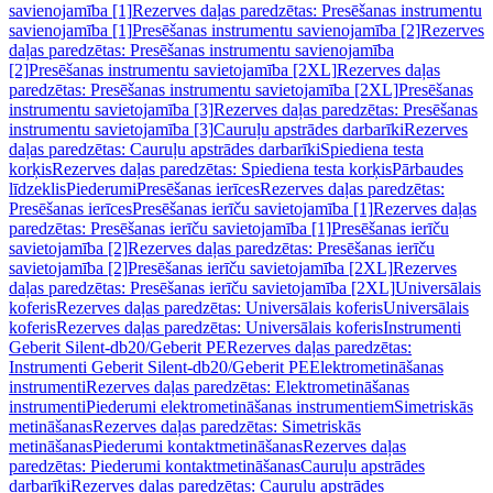
savienojamība [1]
Rezerves daļas paredzētas: Presēšanas instrumentu
savienojamība [1]
Presēšanas instrumentu savienojamība [2]
Rezerves
daļas paredzētas: Presēšanas instrumentu savienojamība
[2]
Presēšanas instrumentu savietojamība [2XL]
Rezerves daļas
paredzētas: Presēšanas instrumentu savietojamība [2XL]
Presēšanas
instrumentu savietojamība [3]
Rezerves daļas paredzētas: Presēšanas
instrumentu savietojamība [3]
Cauruļu apstrādes darbarīki
Rezerves
daļas paredzētas: Cauruļu apstrādes darbarīki
Spiediena testa
korķis
Rezerves daļas paredzētas: Spiediena testa korķis
Pārbaudes
līdzeklis
Piederumi
Presēšanas ierīces
Rezerves daļas paredzētas:
Presēšanas ierīces
Presēšanas ierīču savietojamība [1]
Rezerves daļas
paredzētas: Presēšanas ierīču savietojamība [1]
Presēšanas ierīču
savietojamība [2]
Rezerves daļas paredzētas: Presēšanas ierīču
savietojamība [2]
Presēšanas ierīču savietojamība [2XL]
Rezerves
daļas paredzētas: Presēšanas ierīču savietojamība [2XL]
Universālais
koferis
Rezerves daļas paredzētas: Universālais koferis
Universālais
koferis
Rezerves daļas paredzētas: Universālais koferis
Instrumenti
Geberit Silent-db20/Geberit PE
Rezerves daļas paredzētas:
Instrumenti Geberit Silent-db20/Geberit PE
Elektrometināšanas
instrumenti
Rezerves daļas paredzētas: Elektrometināšanas
instrumenti
Piederumi elektrometināšanas instrumentiem
Simetriskās
metināšanas
Rezerves daļas paredzētas: Simetriskās
metināšanas
Piederumi kontaktmetināšanas
Rezerves daļas
paredzētas: Piederumi kontaktmetināšanas
Cauruļu apstrādes
darbarīki
Rezerves daļas paredzētas: Cauruļu apstrādes