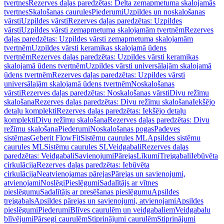
tvertnes
Rezerves daļas paredzētas: Delta zemapmetuma skalojamās
tvertnes
Skalošanas caurules
Piederumi
Uzpildes un noskalošanas
vārsti
Uzpildes vārsti
Rezerves daļas paredzētas: Uzpildes
vārsti
Uzpildes vārsti zemapmetuma skalojamām tvertnēm
Rezerves
daļas paredzētas: Uzpildes vārsti zemapmetuma skalojamām
tvertnēm
Uzpildes vārsti keramikas skalojamā ūdens
tvertnēm
Rezerves daļas paredzētas: Uzpildes vārsti keramikas
skalojamā ūdens tvertnēm
Uzpildes vārsti universālajām skalojamā
ūdens tvertnēm
Rezerves daļas paredzētas: Uzpildes vārsti
universālajām skalojamā ūdens tvertnēm
Noskalošanas
vārsti
Rezerves daļas paredzētas: Noskalošanas vārsti
Divu režīmu
skalošana
Rezerves daļas paredzētas: Divu režīmu skalošana
Iekšējo
detaļu komplekti
Rezerves daļas paredzētas: Iekšējo detaļu
komplekti
Divu režīmu skalošana
Rezerves daļas paredzētas: Divu
režīmu skalošana
Piederumi
Noskalošanas pogas
Padeves
sistēmas
Geberit FlowFit
Sistēmu caurules ML
Apsildes sistēmu
caurules ML
Sistēmu caurules SL
Veidgabali
Rezerves daļas
paredzētas: Veidgabali
Savienojumi
Pārejas
Līkumi
Trejgabali
Iebūvēta
cirkulācija
Rezerves daļas paredzētas: Iebūvēta
cirkulācija
Neatvienojamas pārejas
Pārejas un savienojumi,
atvienojami
Noslēgi
Pieslēgumi
Sadalītājs ar vītnes
pieslēgumu
Sadalītājs ar presēšanas pieslēgumu
Apsildes
trejgabals
Apsildes pārejas un savienojumi, atvienojami
Apsildes
pieslēgumi
Piederumi
Blīves caurulēm un veidgabaliem
Veidgabalu
blīvējumi
Pārsegi caurulēm
Stiprinājumi caurulēm
Stiprinājumi