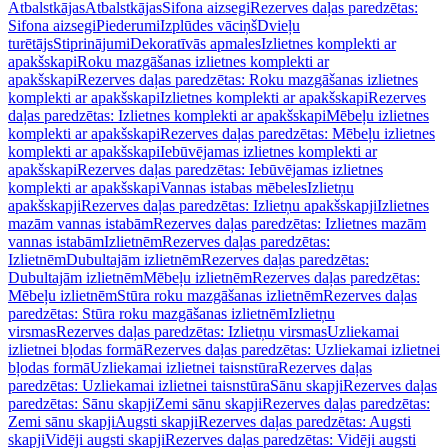
Atbalstkājas
Atbalstkājas
Sifona aizsegi
Rezerves daļas paredzētas:
Sifona aizsegi
Piederumi
Izplūdes vāciņš
Dvieļu
turētājs
Stiprinājumi
Dekoratīvās apmales
Izlietnes komplekti ar
apakšskapi
Roku mazgāšanas izlietnes komplekti ar
apakšskapi
Rezerves daļas paredzētas: Roku mazgāšanas izlietnes
komplekti ar apakšskapi
Izlietnes komplekti ar apakšskapi
Rezerves
daļas paredzētas: Izlietnes komplekti ar apakšskapi
Mēbeļu izlietnes
komplekti ar apakšskapi
Rezerves daļas paredzētas: Mēbeļu izlietnes
komplekti ar apakšskapi
Iebūvējamas izlietnes komplekti ar
apakšskapi
Rezerves daļas paredzētas: Iebūvējamas izlietnes
komplekti ar apakšskapi
Vannas istabas mēbeles
Izlietņu
apakšskapji
Rezerves daļas paredzētas: Izlietņu apakšskapji
Izlietnes
mazām vannas istabām
Rezerves daļas paredzētas: Izlietnes mazām
vannas istabām
Izlietnēm
Rezerves daļas paredzētas:
Izlietnēm
Dubultajām izlietnēm
Rezerves daļas paredzētas:
Dubultajām izlietnēm
Mēbeļu izlietnēm
Rezerves daļas paredzētas:
Mēbeļu izlietnēm
Stūra roku mazgāšanas izlietnēm
Rezerves daļas
paredzētas: Stūra roku mazgāšanas izlietnēm
Izlietņu
virsmas
Rezerves daļas paredzētas: Izlietņu virsmas
Uzliekamai
izlietnei bļodas formā
Rezerves daļas paredzētas: Uzliekamai izlietnei
bļodas formā
Uzliekamai izlietnei taisnstūra
Rezerves daļas
paredzētas: Uzliekamai izlietnei taisnstūra
Sānu skapji
Rezerves daļas
paredzētas: Sānu skapji
Zemi sānu skapji
Rezerves daļas paredzētas:
Zemi sānu skapji
Augsti skapji
Rezerves daļas paredzētas: Augsti
skapji
Vidēji augsti skapji
Rezerves daļas paredzētas: Vidēji augsti