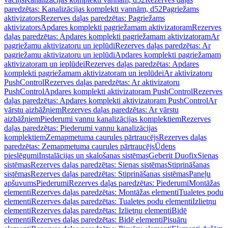
paredzētas: Kanalizācijas komplekti vannām, d52
Pagriežams
aktivizators
Rezerves daļas paredzētas: Pagriežams
aktivizators
Apdares komplekti pagriežamam aktivizatoram
Rezerves
daļas paredzētas: Apdares komplekti pagriežamam aktivizatoram
Ar
pagriežamu aktivizatoru un ieplūdi
Rezerves daļas paredzētas: Ar
pagriežamu aktivizatoru un ieplūdi
Apdares komplekti pagriežamam
aktivizatoram un ieplūdei
Rezerves daļas paredzētas: Apdares
komplekti pagriežamam aktivizatoram un ieplūdei
Ar aktivizatoru
PushControl
Rezerves daļas paredzētas: Ar aktivizatoru
PushControl
Apdares komplekti aktivizatoram PushControl
Rezerves
daļas paredzētas: Apdares komplekti aktivizatoram PushControl
Ar
vārstu aizbāžņiem
Rezerves daļas paredzētas: Ar vārstu
aizbāžņiem
Piederumi vannu kanalizācijas komplektiem
Rezerves
daļas paredzētas: Piederumi vannu kanalizācijas
komplektiem
Zemapmetuma caurules pārtraucējs
Rezerves daļas
paredzētas: Zemapmetuma caurules pārtraucējs
Ūdens
pieslēgumi
Instalācijas un skalošanas sistēmas
Geberit Duofix
Sienas
sistēmas
Rezerves daļas paredzētas: Sienas sistēmas
Stiprināšanas
sistēmas
Rezerves daļas paredzētas: Stiprināšanas sistēmas
Paneļu
apšuvums
Piederumi
Rezerves daļas paredzētas: Piederumi
Montāžas
elementi
Rezerves daļas paredzētas: Montāžas elementi
Tualetes podu
elementi
Rezerves daļas paredzētas: Tualetes podu elementi
Izlietņu
elementi
Rezerves daļas paredzētas: Izlietņu elementi
Bidē
elementi
Rezerves daļas paredzētas: Bidē elementi
Pisuāru