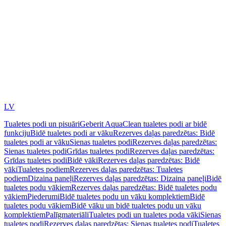
LV
Tualetes podi un pisuāri
Geberit AquaClean tualetes podi ar bidē
funkciju
Bidē tualetes podi ar vāku
Rezerves daļas paredzētas: Bidē
tualetes podi ar vāku
Sienas tualetes podi
Rezerves daļas paredzētas:
Sienas tualetes podi
Grīdas tualetes podi
Rezerves daļas paredzētas:
Grīdas tualetes podi
Bidē vāki
Rezerves daļas paredzētas: Bidē
vāki
Tualetes podiem
Rezerves daļas paredzētas: Tualetes
podiem
Dizaina paneļi
Rezerves daļas paredzētas: Dizaina paneļi
Bidē
tualetes podu vākiem
Rezerves daļas paredzētas: Bidē tualetes podu
vākiem
Piederumi
Bidē tualetes podu un vāku komplektiem
Bidē
tualetes podu vākiem
Bidē vāku un bidē tualetes podu un vāku
komplektiem
Palīgmateriāli
Tualetes podi un tualetes poda vāki
Sienas
tualetes podi
Rezerves daļas paredzētas: Sienas tualetes podi
Tualetes