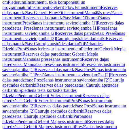
cm
Piederumi
Instrumenti, tīkla komponenti un
programmatūra
Instrumenti
Geberit FlowFit instrumenti
Rezerves
daļas paredzētas: Geberit FlowFit instrumenti
Manuālās presēšanas
instrumenti
Rezerves daļas paredzētas: Manuālās presēšanas
instrumenti
Presēšanas instrumentu savietojamība [1]
Rezerves daļas
paredzētas: Presēšanas instrumentu savietojamība [1]
Presēšanas
instrumentu savietojamība [2]
Rezerves daļas paredzētas: Presēšanas
instrumentu savietojamība [2]
Cauruļu apstrādes darbarīki
Rezerves
daļas paredzētas: Cauruļu apstrādes darbarīki
Pārbaudes
līdzeklis
Presēšanas ierīces ar instrumentiem
Piederumi
Geberit Mepla
instrumenti
Rezerves daļas paredzētas: Geberit Mepla
instrumenti
Manuālās presēšanas instrumenti
Rezerves daļas
paredzētas: Manuālās presēšanas instrumenti
Presēšanas instrumentu
savienojamība [1]
Rezerves daļas paredzētas: Presēšanas instrumentu
savienojamība [1]
Presēšanas instrumentu savienojamība [2]
Rezerves
daļas paredzētas: Presēšanas instrumentu savienojamība [2]
Cauruļu
apstrādes darbarīki
Rezerves daļas paredzētas: Cauruļu apstrādes
darbarīki
Spiediena testa korķis
Pārbaudes
līdzeklis
Piederumi
Geberit Volex instrumenti
Rezerves daļas
paredzētas: Geberit Volex instrumenti
Presēšanas instrumentu
savienojamība [2]
Rezerves daļas paredzētas: Presēšanas instrumentu
savienojamība [2]
Cauruļu apstrādes darbarīki
Rezerves daļas
paredzētas: Cauruļu apstrādes darbarīki
Pārbaudes
līdzeklis
Piederumi
Geberit Mapress instrumenti
Rezerves daļas
paredzētas: Geberit Mapress instrumenti
Presēšanas instrumentu