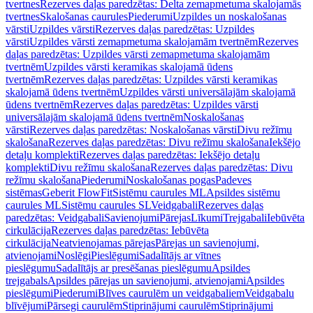
tvertnes
Rezerves daļas paredzētas: Delta zemapmetuma skalojamās
tvertnes
Skalošanas caurules
Piederumi
Uzpildes un noskalošanas
vārsti
Uzpildes vārsti
Rezerves daļas paredzētas: Uzpildes
vārsti
Uzpildes vārsti zemapmetuma skalojamām tvertnēm
Rezerves
daļas paredzētas: Uzpildes vārsti zemapmetuma skalojamām
tvertnēm
Uzpildes vārsti keramikas skalojamā ūdens
tvertnēm
Rezerves daļas paredzētas: Uzpildes vārsti keramikas
skalojamā ūdens tvertnēm
Uzpildes vārsti universālajām skalojamā
ūdens tvertnēm
Rezerves daļas paredzētas: Uzpildes vārsti
universālajām skalojamā ūdens tvertnēm
Noskalošanas
vārsti
Rezerves daļas paredzētas: Noskalošanas vārsti
Divu režīmu
skalošana
Rezerves daļas paredzētas: Divu režīmu skalošana
Iekšējo
detaļu komplekti
Rezerves daļas paredzētas: Iekšējo detaļu
komplekti
Divu režīmu skalošana
Rezerves daļas paredzētas: Divu
režīmu skalošana
Piederumi
Noskalošanas pogas
Padeves
sistēmas
Geberit FlowFit
Sistēmu caurules ML
Apsildes sistēmu
caurules ML
Sistēmu caurules SL
Veidgabali
Rezerves daļas
paredzētas: Veidgabali
Savienojumi
Pārejas
Līkumi
Trejgabali
Iebūvēta
cirkulācija
Rezerves daļas paredzētas: Iebūvēta
cirkulācija
Neatvienojamas pārejas
Pārejas un savienojumi,
atvienojami
Noslēgi
Pieslēgumi
Sadalītājs ar vītnes
pieslēgumu
Sadalītājs ar presēšanas pieslēgumu
Apsildes
trejgabals
Apsildes pārejas un savienojumi, atvienojami
Apsildes
pieslēgumi
Piederumi
Blīves caurulēm un veidgabaliem
Veidgabalu
blīvējumi
Pārsegi caurulēm
Stiprinājumi caurulēm
Stiprinājumi