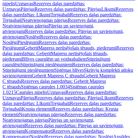
nipelis
Uzmavas
Rezerves daļas paredzētas:
Uzmavas
Pārejas
Rezerves daļas paredzētas: Pārejas
Līkumi
Rezerves
daļas paredzētas: Līkumi
Trejgabali
Rezerves daļas paredzētas:
Trejgabali
Neatvienojamas pārejas
Rezerves daļas paredzētas:
Neatvienojamas pārejas
Pārejas un savienojumi,
atvienojami
Rezerves daļas paredzētas: Pārejas un savienojumi,
atvienojami
Noslēgi
Rezerves daļas paredzētas:
Noslēgi
Pieslēgumi
Rezerves daļas paredzētas:
Pieslēgumi
GeberitMapress nerūsējošais tērauds, piederumi
Rezerves
daļas paredzētas: GeberitMapress nerūsējošais tērauds,
piederumi
Blīves caurulēm un veidgabaliem
Stiprinājumi
caurulēm
Stiprinājumi pieslēgumiem
Rezerves daļas paredzētas:
Stiprinājumi pieslēgumiem
Sistēmas blīves
Skrūvju komplekti atloku
savienojumiem
Geberit Mapress C tērauds
Geberit Mapress
C tērauds
Rezerves daļas paredzētas: Geberit Mapress
C tērauds
Sistēmas caurules 1.0034
Sistēmas caurules
1.0215
Caurules nipelis
Uzmavas
Rezerves daļas paredzētas:
Uzmavas
Pārejas
Rezerves daļas paredzētas: Pārejas
Līkumi
Rezerves
daļas paredzētas: Līkumi
Trejgabali
Rezerves daļas paredzētas:
Trejgabali
Krusta elementi
Rezerves daļas paredzētas: Krusta
elementi
Neatvienojamas pārejas
Rezerves daļas paredzētas:
Neatvienojamas pārejas
Pārejas un savienojumi,
atvienojami
Rezerves daļas paredzētas: Pārejas un savienojumi,
atvienojami
Kompensatori
Rezerves daļas paredzētas:
Kompensatori
Noslēgi
Rezerves daļas paredzētas: Noslēgi
Apsildes