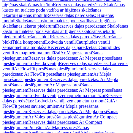
higiēnas skalošanas iekārtu
Rezerves daļas paredzētas: Skalošanas
kastes un tualetes poda vadība ar higiēnas skalošanas
iekārtu
Higiēnas moduļi
Rezerves daļas paredzētas: Higiēnas
moduļi
Skalošanas kastu un tualetes poda vadības ar higiēnas
skalošanas iekārtu piederumi
Rezerves daļas paredzētas: Skalošanas
kastu un tualetes poda vadības ar higiēnas skalošanas iekārtu
piederumi
Barošanas bloki
Rezerves daļas paredzētas: Barošanas
bloki
Tīkla komponenti
Lodveida ventiļi
Caurplūdes ventiļi
zemapmetuma montāžai
Rezerves daļas paredzētas: Caurplūdes
ventiļi zemapmetuma montāžai
Ar Mapress presēšanas
pieslēgumiem
Rezerves daļas paredzētas: Ar Mapress presēšanas
pieslēgumiem
Lodveida ventiļi
Rezerves daļas paredzētas: Lodveida
ventiļi
Ar FlowFit presēšanas pieslēgumiem
Rezerves daļas
paredzētas: Ar FlowFit presēšanas pieslēgumiem
Ar Mepla
presēšanas pieslēgumiem
Rezerves daļas paredzētas: Ar Mepla
presēšanas pieslēgumiem
Ar Mapress presēšanas
pieslēgumiem
Rezerves daļas paredzētas: Ar Mapress presēšanas
pieslēgumiem
Lodveida ventiļi zemapmetuma montāžai
Rezerves
daļas paredzētas: Lodveida ventiļi zemapmetuma montāžai
Ar
FlowFit preses savienojumiem
Ar Mepla presēšanas
pieslēgumiem
Rezerves daļas paredzētas: Ar Mepla presēšanas
pieslēgumiem
Ar Volex presēšanas pieslēgumiem
Ar Compact
pieslēgumiem
Rezerves daļas paredzētas: Ar Compact
pieslēgumiem
Pretvārsti
Ar Mapress presēšanas
pieslēgumiem
Apsildes atgaisošanas vārsti
Ātrās atgaisošanas