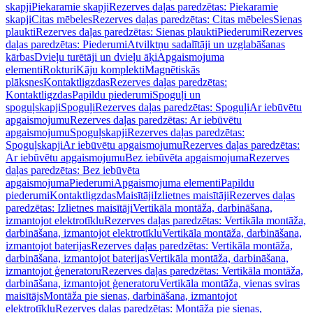
skapji
Piekaramie skapji
Rezerves daļas paredzētas: Piekaramie
skapji
Citas mēbeles
Rezerves daļas paredzētas: Citas mēbeles
Sienas
plaukti
Rezerves daļas paredzētas: Sienas plaukti
Piederumi
Rezerves
daļas paredzētas: Piederumi
Atvilktņu sadalītāji un uzglabāšanas
kārbas
Dvieļu turētāji un dvieļu āķi
Apgaismojuma
elementi
Rokturi
Kāju komplekti
Magnētiskās
plāksnes
Kontaktligzdas
Rezerves daļas paredzētas:
Kontaktligzdas
Papildu piederumi
Spoguļi un
spoguļskapji
Spoguļi
Rezerves daļas paredzētas: Spoguļi
Ar iebūvētu
apgaismojumu
Rezerves daļas paredzētas: Ar iebūvētu
apgaismojumu
Spoguļskapji
Rezerves daļas paredzētas:
Spoguļskapji
Ar iebūvētu apgaismojumu
Rezerves daļas paredzētas:
Ar iebūvētu apgaismojumu
Bez iebūvēta apgaismojuma
Rezerves
daļas paredzētas: Bez iebūvēta
apgaismojuma
Piederumi
Apgaismojuma elementi
Papildu
piederumi
Kontaktligzdas
Maisītāji
Izlietnes maisītāji
Rezerves daļas
paredzētas: Izlietnes maisītāji
Vertikāla montāža, darbināšana,
izmantojot elektrotīklu
Rezerves daļas paredzētas: Vertikāla montāža,
darbināšana, izmantojot elektrotīklu
Vertikāla montāža, darbināšana,
izmantojot baterijas
Rezerves daļas paredzētas: Vertikāla montāža,
darbināšana, izmantojot baterijas
Vertikāla montāža, darbināšana,
izmantojot ģeneratoru
Rezerves daļas paredzētas: Vertikāla montāža,
darbināšana, izmantojot ģeneratoru
Vertikāla montāža, vienas sviras
maisītājs
Montāža pie sienas, darbināšana, izmantojot
elektrotīklu
Rezerves daļas paredzētas: Montāža pie sienas,