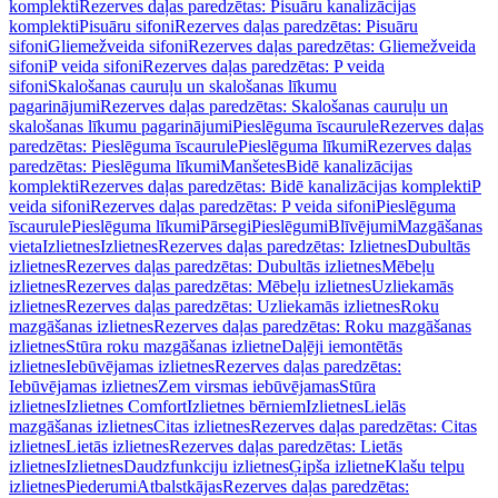
komplekti
Rezerves daļas paredzētas: Pisuāru kanalizācijas
komplekti
Pisuāru sifoni
Rezerves daļas paredzētas: Pisuāru
sifoni
Gliemežveida sifoni
Rezerves daļas paredzētas: Gliemežveida
sifoni
P veida sifoni
Rezerves daļas paredzētas: P veida
sifoni
Skalošanas cauruļu un skalošanas līkumu
pagarinājumi
Rezerves daļas paredzētas: Skalošanas cauruļu un
skalošanas līkumu pagarinājumi
Pieslēguma īscaurule
Rezerves daļas
paredzētas: Pieslēguma īscaurule
Pieslēguma līkumi
Rezerves daļas
paredzētas: Pieslēguma līkumi
Manšetes
Bidē kanalizācijas
komplekti
Rezerves daļas paredzētas: Bidē kanalizācijas komplekti
P
veida sifoni
Rezerves daļas paredzētas: P veida sifoni
Pieslēguma
īscaurule
Pieslēguma līkumi
Pārsegi
Pieslēgumi
Blīvējumi
Mazgāšanas
vieta
Izlietnes
Izlietnes
Rezerves daļas paredzētas: Izlietnes
Dubultās
izlietnes
Rezerves daļas paredzētas: Dubultās izlietnes
Mēbeļu
izlietnes
Rezerves daļas paredzētas: Mēbeļu izlietnes
Uzliekamās
izlietnes
Rezerves daļas paredzētas: Uzliekamās izlietnes
Roku
mazgāšanas izlietnes
Rezerves daļas paredzētas: Roku mazgāšanas
izlietnes
Stūra roku mazgāšanas izlietne
Daļēji iemontētās
izlietnes
Iebūvējamas izlietnes
Rezerves daļas paredzētas:
Iebūvējamas izlietnes
Zem virsmas iebūvējamas
Stūra
izlietnes
Izlietnes Comfort
Izlietnes bērniem
Izlietnes
Lielās
mazgāšanas izlietnes
Citas izlietnes
Rezerves daļas paredzētas: Citas
izlietnes
Lietās izlietnes
Rezerves daļas paredzētas: Lietās
izlietnes
Izlietnes
Daudzfunkciju izlietnes
Ģipša izlietne
Klašu telpu
izlietnes
Piederumi
Atbalstkājas
Rezerves daļas paredzētas: