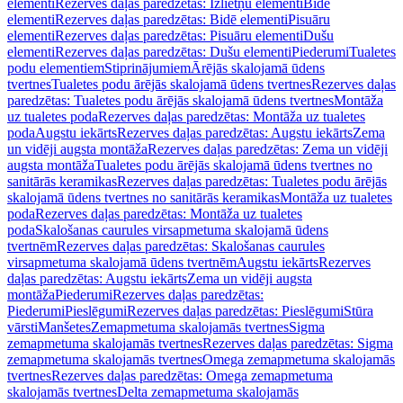
elementi
Rezerves daļas paredzētas: Izlietņu elementi
Bidē
elementi
Rezerves daļas paredzētas: Bidē elementi
Pisuāru
elementi
Rezerves daļas paredzētas: Pisuāru elementi
Dušu
elementi
Rezerves daļas paredzētas: Dušu elementi
Piederumi
Tualetes
podu elementiem
Stiprinājumiem
Ārējās skalojamā ūdens
tvertnes
Tualetes podu ārējās skalojamā ūdens tvertnes
Rezerves daļas
paredzētas: Tualetes podu ārējās skalojamā ūdens tvertnes
Montāža
uz tualetes poda
Rezerves daļas paredzētas: Montāža uz tualetes
poda
Augstu iekārts
Rezerves daļas paredzētas: Augstu iekārts
Zema
un vidēji augsta montāža
Rezerves daļas paredzētas: Zema un vidēji
augsta montāža
Tualetes podu ārējās skalojamā ūdens tvertnes no
sanitārās keramikas
Rezerves daļas paredzētas: Tualetes podu ārējās
skalojamā ūdens tvertnes no sanitārās keramikas
Montāža uz tualetes
poda
Rezerves daļas paredzētas: Montāža uz tualetes
poda
Skalošanas caurules virsapmetuma skalojamā ūdens
tvertnēm
Rezerves daļas paredzētas: Skalošanas caurules
virsapmetuma skalojamā ūdens tvertnēm
Augstu iekārts
Rezerves
daļas paredzētas: Augstu iekārts
Zema un vidēji augsta
montāža
Piederumi
Rezerves daļas paredzētas:
Piederumi
Pieslēgumi
Rezerves daļas paredzētas: Pieslēgumi
Stūra
vārsti
Manšetes
Zemapmetuma skalojamās tvertnes
Sigma
zemapmetuma skalojamās tvertnes
Rezerves daļas paredzētas: Sigma
zemapmetuma skalojamās tvertnes
Omega zemapmetuma skalojamās
tvertnes
Rezerves daļas paredzētas: Omega zemapmetuma
skalojamās tvertnes
Delta zemapmetuma skalojamās