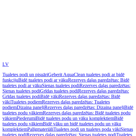
LV
Tualetes podi un pisuāri
Geberit AquaClean tualetes podi ar bidē
funkciju
Bidē tualetes podi ar vāku
Rezerves daļas paredzētas: Bidē
tualetes podi ar vāku
Sienas tualetes podi
Rezerves daļas paredzētas:
Sienas tualetes podi
Grīdas tualetes podi
Rezerves daļas paredzētas:
Grīdas tualetes podi
Bidē vāki
Rezerves daļas paredzētas: Bidē
vāki
Tualetes podiem
Rezerves daļas paredzētas: Tualetes
podiem
Dizaina paneļi
Rezerves daļas paredzētas: Dizaina paneļi
Bidē
tualetes podu vākiem
Rezerves daļas paredzētas: Bidē tualetes podu
vākiem
Piederumi
Bidē tualetes podu un vāku komplektiem
Bidē
tualetes podu vākiem
Bidē vāku un bidē tualetes podu un vāku
komplektiem
Palīgmateriāli
Tualetes podi un tualetes poda vāki
Sienas
tualetes podi
Rezerves daļas paredzētas: Sienas tualetes podi
Tualetes