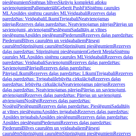
pieslēgumiem
Sistēmas blīves
Skrūvju komplekti atloku
savienojumiem
Palīgmateriāli
Geberit PushFit
Sistēmu caurules
ML
Apsildes sistēmu caurules ML
Veidgabali
Rezerves daļas
paredzētas: Veidgabali
Līkumi
Trejgabali
Neatvienojamas
pārejas
Rezerves daļas paredzētas: Neatvienojamas pārejas
Pārejas un
savienojumi, atvienojami
Pieslēgumi
Sadalītājs ar vītnes
pieslēgumu
Apsildes pieslēgumi
Piederumi
Rezerves daļas paredzētas:
Piederumi
Blīves caurulēm un veidgabaliem
Pārsegi
caurulēm
Stiprinājumi caurulēm
Stiprinājumi pieslēgumiem
Rezerves
daļas paredzētas: Stiprinājumi pieslēgumiem
Geberit Mepla
Sistēmu
caurules ML
Apsildes sistēmu caurules ML
Veidgabali
Rezerves daļas
paredzētas: Veidgabali
Savienojumi
Rezerves daļas paredzētas:
Savienojumi
Pārejas
Rezerves daļas paredzētas:
Pārejas
Līkumi
Rezerves daļas paredzētas: Līkumi
Trejgabali
Rezerves
daļas paredzētas: Trejgabali
Iebūvēta cirkulācija
Rezerves daļas
paredzētas: Iebūvēta cirkulācija
Neatvienojamas pārejas
Rezerves
daļas paredzētas: Neatvienojamas pārejas
Pārejas un savienojumi,
atvienojami
Rezerves daļas paredzētas: Pārejas un savienojumi,
atvienojami
Noslēgi
Rezerves daļas paredzētas:
Noslēgi
Pieslēgumi
Rezerves daļas paredzētas: Pieslēgumi
Sadalītājs
ar vītnes pieslēgumu
Apsildes trejgabals
Rezerves daļas paredzētas:
Apsildes trejgabals
Apsildes pieslēgumi
Rezerves daļas paredzētas:
Apsildes pieslēgumi
Piederumi
Rezerves daļas paredzētas:
Piederumi
Blīves caurulēm un veidgabaliem
Pārsegi
caurulēm
Stiprinājumi caurulēm
Stiprinājumi pieslēgumiem
Rezerves