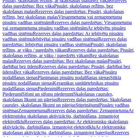
Pisuāri, skalošanas režīms, ar skalošanas malu
Bez vāka
Rezerves
daļas paredzētas: Bez vāka
Pisuāri, skalošanas režīms, bez
skalošanas malas
Rezerves daļas paredzētas: Pisuāri, skalošanas
režīms, bez skalošanas malas
Virsapmetuma vai zemapmetuma
pisuāru vadības sistēmām
Rezerves daļas paredzētas: Virsapmetuma
vai zemapmetuma pisuāru vadības sistēmām
Ar iebūvētu pisuāru
vadības sistēmu
Rezerves daļas paredzētas: Ar iebūvētu pisuāru
vadības sistēmu
Iebūvētai pisuāru vadības sistēmai
Rezerves daļas
paredzētas: Iebūvētai pisuāru vadības sistēmai
Pisuāri, skalošanas
režīms, ar vāku / paredzēts vākam
Rezerves daļas paredzētas: Pisuāri,
skalošanas režīms, ar vāku / paredzēts vākam
Bez skalošanas
malas
Rezerves daļas paredzētas: Bez skalošanas malas
Pisuāri,
darbībai bez ūdens
Rezerves daļas paredzētas: Pisuāri, darbībai bez
ūdens
Bez vāka
Rezerves daļas paredzētas: Bez vāka
Pisuāru
nodalīšanas sienas
Plastmasas pisuāru nodalīšanas sienas
Stikla
pisuāru nodalīšanas sienas
Keramikas sanitārtehnikas pisuāru
nodalīšanas sienas
Piederumi
Rezerves daļas paredzētas:
Piederumi
Sifoni un sifonu piederumi
Skalošanas caurules,
skalošanas līkumi un pārejas
Rezerves daļas paredzētas: Skalošanas
caurules, skalošanas līkumi un pārejas
Stiprinājumi
Pisuāru vadības
sistēmas
Zemapmetuma
Rezerves daļas paredzētas: Zemapmetuma
Ar
elektronisku skalošanas aktivizāciju, darbināšana, izmantojot
elektrotīklu
Rezerves daļas paredzētas: Ar elektronisku skalošanas
aktivizāciju, darbināšana, izmantojot elektrotīklu
Ar elektronisku
skalošanas aktivizāciju, darbināšana, izmantojot baterijas
Rezerves