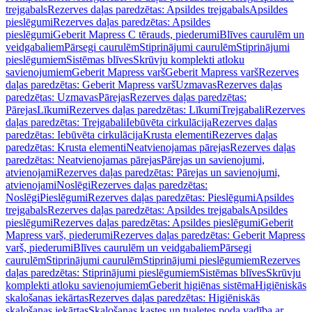
trejgabals
Rezerves daļas paredzētas: Apsildes trejgabals
Apsildes
pieslēgumi
Rezerves daļas paredzētas: Apsildes
pieslēgumi
Geberit Mapress C tērauds, piederumi
Blīves caurulēm un
veidgabaliem
Pārsegi caurulēm
Stiprinājumi caurulēm
Stiprinājumi
pieslēgumiem
Sistēmas blīves
Skrūvju komplekti atloku
savienojumiem
Geberit Mapress varš
Geberit Mapress varš
Rezerves
daļas paredzētas: Geberit Mapress varš
Uzmavas
Rezerves daļas
paredzētas: Uzmavas
Pārejas
Rezerves daļas paredzētas:
Pārejas
Līkumi
Rezerves daļas paredzētas: Līkumi
Trejgabali
Rezerves
daļas paredzētas: Trejgabali
Iebūvēta cirkulācija
Rezerves daļas
paredzētas: Iebūvēta cirkulācija
Krusta elementi
Rezerves daļas
paredzētas: Krusta elementi
Neatvienojamas pārejas
Rezerves daļas
paredzētas: Neatvienojamas pārejas
Pārejas un savienojumi,
atvienojami
Rezerves daļas paredzētas: Pārejas un savienojumi,
atvienojami
Noslēgi
Rezerves daļas paredzētas:
Noslēgi
Pieslēgumi
Rezerves daļas paredzētas: Pieslēgumi
Apsildes
trejgabals
Rezerves daļas paredzētas: Apsildes trejgabals
Apsildes
pieslēgumi
Rezerves daļas paredzētas: Apsildes pieslēgumi
Geberit
Mapress varš, piederumi
Rezerves daļas paredzētas: Geberit Mapress
varš, piederumi
Blīves caurulēm un veidgabaliem
Pārsegi
caurulēm
Stiprinājumi caurulēm
Stiprinājumi pieslēgumiem
Rezerves
daļas paredzētas: Stiprinājumi pieslēgumiem
Sistēmas blīves
Skrūvju
komplekti atloku savienojumiem
Geberit higiēnas sistēma
Higiēniskās
skalošanas iekārtas
Rezerves daļas paredzētas: Higiēniskās
skalošanas iekārtas
Skalošanas kastes un tualetes poda vadība ar