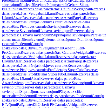
Pieslēguma līkumi
Piederumi
Cauruļu apskavas
Cauruļu apskavu
stiprinājumi
Noslēgi
Blīvējumi
Palīgmateriāli
Geberit Silent-
PP
Caurules
Rezerves daļas paredzētas: Caurules
Veidgabali
Rezerves
daļas paredzētas: Veidgabali
Līkumi
Rezerves daļas paredzētas:
Līkumi
Atzari
Rezerves daļas paredzētas: Atzari
Pārejas
Rezerves
daļas paredzētas: Pārejas
Piekļuves caurules
Rezerves daļas
paredzētas: Piekļuves caurules
Savienojumi
Rezerves daļas
paredzētas: Savienojumi
Uzmavu savienojumi
Rezerves daļas
paredzētas: Uzmavu savienojumi
Stiprinājuma savienojumi
Pārejas uz
citiem materiāliem
Savienotājelementi
Pieslēguma līkumi
Pieslēguma
īscaurule
Piederumi
Cauruļu
apskavas
Noslēgi
Blīvējumi
Palīgmateriāli
Geberit Silent-
Pro
Caurules
Rezerves daļas paredzētas: Caurules
Veidgabali
Rezerves
daļas paredzētas: Veidgabali
Līkumi
Rezerves daļas paredzētas:
Līkumi
Atzari
Rezerves daļas paredzētas: Atzari
Pārejas
Rezerves
daļas paredzētas: Pārejas
Piekļuves caurules
Rezerves daļas
paredzētas: Piekļuves caurules
Profildetaļas SuperTube
Rezerves
daļas paredzētas: Profildetaļas SuperTube
Līkumi
Rezerves daļas
paredzētas: Līkumi
Atzari
Rezerves daļas paredzētas:
Atzari
Savienojumi
Rezerves daļas paredzētas: Savienojumi
Uzmavu
savienojumi
Rezerves daļas paredzētas: Uzmavu
savienojumi
Stiprinājuma savienojumi
Pārejas uz citiem
materiāliem
Piederumi
Rezerves daļas paredzētas: Piederumi
Cauruļu
apskavas
Noslēgi
Blīvējumi
Rezerves daļas paredzētas:
Blīvējumi
Palīgmateriāli
Geberit PE
Caurules
Veidgabali
Rezerves