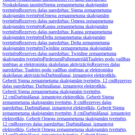
Noskalošanas taustiņi
Sigma zemapmetuma skalojamām
tvertnēm
Rezerves daļas paredzētas: Sigma zemapmetuma
skalojamām tvertnēm
Omega zemapmetuma skalojamām
tvertnēm
Rezerves daļas paredzētas: Omega zemapmetuma
skalojamām tvertnēm
Kappa zemapmetuma skalojamām
tvertnēm
Rezerves daļas paredzētas: Kappa zemapmetuma
skalojamām tvertnēm
Delta zemapmetuma skalojamām
tvertnēm
Rezerves daļas paredzētas: Delta zemapmetuma
skalojamām tvertnēm
Twinline zemapmetuma skalojamām
tvertnēm
Rezerves daļas paredzētas: Twinline zemapmetuma
skalojamām tvertnēm
Piederumi
Palīgmateriāli
Tualetes podu vadības
sistēmas ar elektronisku skalošanas aktivizāciju
Rezerves daļas
paredzētas: Tualetes podu vadības sistēmas ar elektronisku
skalošanas aktivizāciju
Darbināšanai, izmantojot elektrotīklu,
Geberit Sigma zemapmetuma skalojamām tvertnēm, 12 cm
Rezerves
daļas paredzētas: Darbināšanai, izmantojot elektrotīklu,
Geberit Sigma zemapmetuma skalojamām tvertnēm,
12 cm
Darbināšanai, izmantojot elektrotīklu, Geberit Sigma
zemapmetuma skalojamām tvertnēm, 8 cm
Rezerves daļas
paredzētas: Darbināšanai, izmantojot elektrotīklu, Geberit Sigma
zemapmetuma skalojamām tvertnēm, 8 cm
Darbināšanai, izmantojot
elektrotīklu, Geberit Omega zemapmetuma skalojamām tvertnēm,
12 cm
Rezerves daļas paredzētas: Darbināšanai, izmantojot
elektrotīklu, Geberit Omega zemapmetuma skalojamām tvertnēm,
12 cm
Darbināšanai, izmantojot baterijas, Geberit Sigma