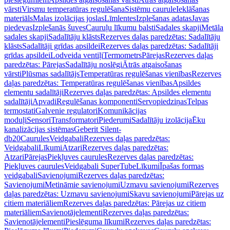
vārsti
Virsmu temperatūras regulēšana
Sistēmu caurule
Ieklāšanas
materiāls
Malas izolācijas joslas
Līmlentes
Izplešanas adatas
Javas
piedevas
Izplešanās šuves
Cauruļu līkumu balsti
Sadales skapji
Metāla
sadales skapji
Sadalītāju klāsts
Rezerves daļas paredzētas: Sadalītāju
klāsts
Sadalītāji grīdas apsildei
Rezerves daļas paredzētas: Sadalītāji
grīdas apsildei
Lodveida ventiļi
Termometrs
Pārejas
Rezerves daļas
paredzētas: Pārejas
Sadalītāju noslēgi
Ātrās atgaisošanas
vārsti
Plūsmas sadalītājs
Temperatūras regulēšanas vienības
Rezerves
daļas paredzētas: Temperatūras regulēšanas vienības
Apsildes
elementu sadalītāji
Rezerves daļas paredzētas: Apsildes elementu
sadalītāji
Apvadi
Regulēšanas komponenti
Servopiedziņas
Telpas
termostati
Galvenie regulatori
Komunikācijas
moduļi
Sensori
Transformatori
Piederumi
Sadalītāju izolācija
Ēku
kanalizācijas sistēmas
Geberit Silent-
db20
Caurules
Veidgabali
Rezerves daļas paredzētas:
Veidgabali
Līkumi
Atzari
Rezerves daļas paredzētas:
Atzari
Pārejas
Piekļuves caurules
Rezerves daļas paredzētas:
Piekļuves caurules
Veidgabali SuperTube
Līkumi
Īpašas formas
veidgabali
Savienojumi
Rezerves daļas paredzētas:
Savienojumi
Metināmie savienojumi
Uzmavu savienojumi
Rezerves
daļas paredzētas: Uzmavu savienojumi
Skavu savienojumi
Pārejas uz
citiem materiāliem
Rezerves daļas paredzētas: Pārejas uz citiem
materiāliem
Savienotājelementi
Rezerves daļas paredzētas:
Savienotājelementi
Pieslēguma līkumi
Rezerves daļas paredzētas: