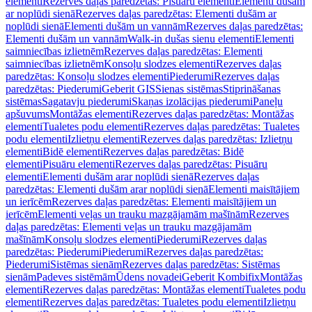
elementi
Rezerves daļas paredzētas: Pisuāru elementi
Elementi dušām
ar noplūdi sienā
Rezerves daļas paredzētas: Elementi dušām ar
noplūdi sienā
Elementi dušām un vannām
Rezerves daļas paredzētas:
Elementi dušām un vannām
Walk-in dušas sienu elementi
Elementi
saimniecības izlietnēm
Rezerves daļas paredzētas: Elementi
saimniecības izlietnēm
Konsoļu slodzes elementi
Rezerves daļas
paredzētas: Konsoļu slodzes elementi
Piederumi
Rezerves daļas
paredzētas: Piederumi
Geberit GIS
Sienas sistēmas
Stiprināšanas
sistēmas
Sagatavju piederumi
Skaņas izolācijas piederumi
Paneļu
apšuvums
Montāžas elementi
Rezerves daļas paredzētas: Montāžas
elementi
Tualetes podu elementi
Rezerves daļas paredzētas: Tualetes
podu elementi
Izlietņu elementi
Rezerves daļas paredzētas: Izlietņu
elementi
Bidē elementi
Rezerves daļas paredzētas: Bidē
elementi
Pisuāru elementi
Rezerves daļas paredzētas: Pisuāru
elementi
Elementi dušām arar noplūdi sienā
Rezerves daļas
paredzētas: Elementi dušām arar noplūdi sienā
Elementi maisītājiem
un ierīcēm
Rezerves daļas paredzētas: Elementi maisītājiem un
ierīcēm
Elementi veļas un trauku mazgājamām mašīnām
Rezerves
daļas paredzētas: Elementi veļas un trauku mazgājamām
mašīnām
Konsoļu slodzes elementi
Piederumi
Rezerves daļas
paredzētas: Piederumi
Piederumi
Rezerves daļas paredzētas:
Piederumi
Sistēmas sienām
Rezerves daļas paredzētas: Sistēmas
sienām
Padeves sistēmām
Ūdens novadei
Geberit Kombifix
Montāžas
elementi
Rezerves daļas paredzētas: Montāžas elementi
Tualetes podu
elementi
Rezerves daļas paredzētas: Tualetes podu elementi
Izlietņu