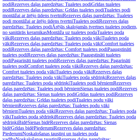
podi
Rezerves daļas paredzētas: Tualetes podi
Grīdas tualetes
podi
Rezerves daļas paredzētas: Grīdas tualetes podi
Tualetes podi
montāžai ar ārējo ūdens tvertni
Rezerves daļas paredzētas: Tualetes
podi montāžai ar ārējo ūdens tvertni
Tualetes podi
Rezerves daļas
paredzētas: Tualetes podi
Ārējās skalojamās tvertnes tualetes podiem,
no sanitārās keramikas
Montāža uz tualetes poda
Tualetes poda
vāki
Rezerves daļas paredzētas: Tualetes poda vāki
Tualetes poda
vāki
Rezerves daļas paredzētas: Tualetes poda vāki
Comfort tualetes
podi
Rezerves daļas paredzētas: Comfort tualetes podi
Paaugstināti
tualetes podi
Rezerves daļas paredzētas: Paaugstināti tualetes
podi
Pagarināti tualetes podi
Rezerves daļas paredzētas: Pagarināti
tualetes podi
Comfort tualetes poda vāki
Rezerves daļas paredzētas:
Comfort tualetes poda vāki
Tualetes poda vāki
Rezerves daļas
paredzētas: Tualetes poda vāki
Tualetes poda sēdriņķi
Rezerves daļas
paredzētas: Tualetes poda sēdriņķi
Tualetes podi bērniem
Rezerves
daļas paredzētas: Tualetes podi bērniem
Sienas tualetes podi
Rezerves
daļas paredzētas: Sienas tualetes podi
Grīdas tualetes podi
Rezerves
daļas paredzētas: Grīdas tualetes podi
Tualetes podu vāki
bērniem
Rezerves daļas paredzētas: Tualetes podu vāki
bērniem
Tualetes poda vāki
Rezerves daļas paredzētas: Tualetes poda
vāki
Tualetes poda sēdriņķi
Rezerves daļas paredzētas: Tualetes poda
sēdriņķi
Bidē
Sienas bidē
Rezerves daļas paredzētas: Sienas
bidē
Grīdas bidē
Piederumi
Rezerves daļas paredzētas:
Piederumi
Noskalošanas taustiņi un tualetes poda
vadība
Noskalošanas taustiņi
Rezerves daļas paredzētas: