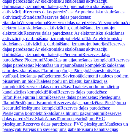
daļas paredzētas: Ar elektronisku skalošanas aktivizāciju,
darbināšana, izmantojot baterijas
Ar pneimatisku skalošanas
aktivizāciju
Rezerves daļas paredzētas: Ar pneimatisku skalošanas
aktivizāciju
Standarta
Rezerves daļas paredzētas:
Standarta
Virsapmetuma
Rezerves daļas paredzētas: Virsapmetuma
Ar
elektronisku skalošanas aktivizāciju, darbināšana, izmantojot
elektrotīklu
Rezerves daļas paredzētas: Ar elektronisku skalošanas
aktivizāciju, darbināšana, izmantojot elektrotīklu
Ar elektronisku
skalošanas aktivizāciju, darbināšana, izmantojot baterijas
Rezerves
daļas paredzētas: Ar elektronisku skalošanas aktivizāciju,
darbināšana, izmantojot baterijas
Piederumi
Rezerves daļas
paredzētas: Piederumi
Montāžas un atjaunošanas komplekti
Rezerves
daļas paredzētas: Montāžas un atjaunošanas komplekti
Skalošanas
caurules, skalošanas līkumi un pārejas
Pārsegplāksnes
Iebūvētas
vadības
Lietošanas palīgelementi
Savienotājelementi tualetes podiem,
pisuāriem un bidē
Tualetes podu un izlietņu kanalizācijas
komplekti
Rezerves daļas paredzētas: Tualetes podu un izlietņu
kanalizācijas komplekti
Sifoni
Rezerves daļas paredzētas:
Sifoni
Pieslēguma līkumi
Rezerves daļas paredzētas: Pieslēguma
līkumi
Pieslēguma īscaurule
Rezerves daļas paredzētas: Pieslēguma
īscaurule
Pieslēguma komplekti
Rezerves daļas paredzētas:
Pieslēguma komplekti
Skalošanas līkumu pagarinājumi
Rezerves
daļas paredzētas: Skalošanas līkumu pagarinājumi
PVC
pieslēgumi
Rezerves daļas paredzētas: PVC pieslēgumi
Manšetes un
pārsegvāki
Pārejas un savienojuma gabali
Pisuāru kanalizācijas