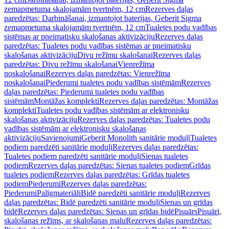
zemapmetuma skalojamām tvertnēm, 12 cm
Rezerves daļas
paredzētas: Darbināšanai, izmantojot baterijas, Geberit Sigma
zemapmetuma skalojamām tvertnēm, 12 cm
Tualetes podu vadības
sistēmas ar pneimatisku skalošanas aktivizāciju
Rezerves daļas
paredzētas: Tualetes podu vadības sistēmas ar pneimatisku
skalošanas aktivizāciju
Divu režīmu skalošanai
Rezerves daļas
paredzētas: Divu režīmu skalošanai
Vienrežīma
noskalošanai
Rezerves daļas paredzētas: Vienrežīma
noskalošanai
Piederumi tualetes podu vadības sistēmām
Rezerves
daļas paredzētas: Piederumi tualetes podu vadības
sistēmām
Montāžas komplekti
Rezerves daļas paredzētas: Montāžas
komplekti
Tualetes podu vadības sistēmām ar elektronisku
skalošanas aktivizāciju
Rezerves daļas paredzētas: Tualetes podu
vadības sistēmām ar elektronisku skalošanas
aktivizāciju
Savienojumi
Geberit Monolith sanitārie moduļi
Tualetes
podiem paredzēti sanitārie moduļi
Rezerves daļas paredzētas:
Tualetes podiem paredzēti sanitārie moduļi
Sienas tualetes
podiem
Rezerves daļas paredzētas: Sienas tualetes podiem
Grīdas
tualetes podiem
Rezerves daļas paredzētas: Grīdas tualetes
podiem
Piederumi
Rezerves daļas paredzētas:
Piederumi
Palīgmateriāli
Bidē paredzēti sanitārie moduļi
Rezerves
daļas paredzētas: Bidē paredzēti sanitārie moduļi
Sienas un grīdas
bidē
Rezerves daļas paredzētas: Sienas un grīdas bidē
Pisuārs
Pisuāri,
skalošanas režīms, ar skalošanas malu
Rezerves daļas paredzētas: