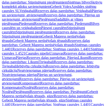
daļas paredzētas: Stiprinājumi pieslēgumiem
Sistēmas blīves
Skrūvju
komplekti atloku savienojumiem
Geberit Volex
Apsildes sistēmu
caurules SL
Veidgabali
Rezerves daļas paredzētas: Veidgabali
Pārejas
un savienojumi, atvienojami
Rezerves daļas paredzētas: Pārejas un
savienojumi, atvienojami
Pieslēgumi
Sadalītājs ar vītnes
pieslēgumu
Piederumi
Rezerves daļas paredzētas: Piederumi
Blīves
caurulēm un veidgabaliem
Pārsegi caurulēm
Stiprinājumi
caurulēm
Stiprinājumi pieslēgumiem
Rezerves daļas paredzētas:
Stiprinājumi pieslēgumiem
Geberit Mapress nerūsējošais
tērauds
Geberit Mapress nerūsējošais tērauds
Rezerves daļas
paredzētas: Geberit Mapress nerūsējošais tērauds
Sistēmas caurules
1.4401
Rezerves daļas paredzētas: Sistēmas caurules 1.4401
Sistēmas
caurules 1.4521
Caurules nipelis
Uzmavas
Rezerves daļas paredzētas:
Uzmavas
Pārejas
Rezerves daļas paredzētas: Pārejas
Līkumi
Rezerves
daļas paredzētas: Līkumi
Trejgabali
Rezerves daļas paredzētas:
Trejgabali
Iebūvēta cirkulācija
Rezerves daļas paredzētas: Iebūvēta
cirkulācija
Neatvienojamas pārejas
Rezerves daļas paredzētas:
Neatvienojamas pārejas
Pārejas un savienojumi,
atvienojami
Rezerves daļas paredzētas: Pārejas un savienojumi,
atvienojami
Kompensatori
Rezerves daļas paredzētas:
Kompensatori
Noslēgi
Rezerves daļas paredzētas:
Noslēgi
Pieslēgumi
Rezerves daļas paredzētas: Pieslēgumi
Geberit
Mapress nerūsējošais tērauds, gāze
Rezerves daļas paredzētas:
Geberit Mapress nerūsējošais tērauds, gāze
Sistēmas caurules
1.4401
Rezerves daļas paredzētas: Sistēmas caurules 1.4401
Caurules