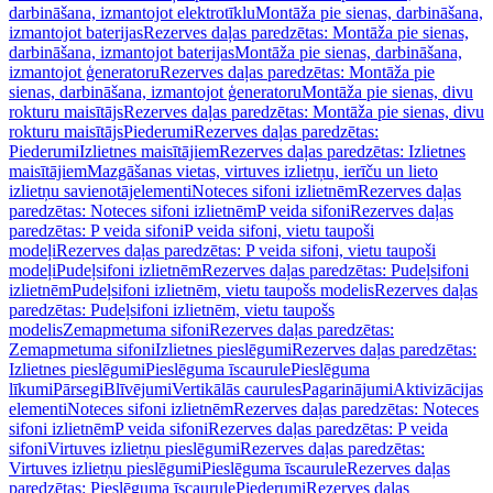
darbināšana, izmantojot elektrotīklu
Montāža pie sienas, darbināšana,
izmantojot baterijas
Rezerves daļas paredzētas: Montāža pie sienas,
darbināšana, izmantojot baterijas
Montāža pie sienas, darbināšana,
izmantojot ģeneratoru
Rezerves daļas paredzētas: Montāža pie
sienas, darbināšana, izmantojot ģeneratoru
Montāža pie sienas, divu
rokturu maisītājs
Rezerves daļas paredzētas: Montāža pie sienas, divu
rokturu maisītājs
Piederumi
Rezerves daļas paredzētas:
Piederumi
Izlietnes maisītājiem
Rezerves daļas paredzētas: Izlietnes
maisītājiem
Mazgāšanas vietas, virtuves izlietņu, ierīču un lieto
izlietņu savienotājelementi
Noteces sifoni izlietnēm
Rezerves daļas
paredzētas: Noteces sifoni izlietnēm
P veida sifoni
Rezerves daļas
paredzētas: P veida sifoni
P veida sifoni, vietu taupoši
modeļi
Rezerves daļas paredzētas: P veida sifoni, vietu taupoši
modeļi
Pudeļsifoni izlietnēm
Rezerves daļas paredzētas: Pudeļsifoni
izlietnēm
Pudeļsifoni izlietnēm, vietu taupošs modelis
Rezerves daļas
paredzētas: Pudeļsifoni izlietnēm, vietu taupošs
modelis
Zemapmetuma sifoni
Rezerves daļas paredzētas:
Zemapmetuma sifoni
Izlietnes pieslēgumi
Rezerves daļas paredzētas:
Izlietnes pieslēgumi
Pieslēguma īscaurule
Pieslēguma
līkumi
Pārsegi
Blīvējumi
Vertikālās caurules
Pagarinājumi
Aktivizācijas
elementi
Noteces sifoni izlietnēm
Rezerves daļas paredzētas: Noteces
sifoni izlietnēm
P veida sifoni
Rezerves daļas paredzētas: P veida
sifoni
Virtuves izlietņu pieslēgumi
Rezerves daļas paredzētas:
Virtuves izlietņu pieslēgumi
Pieslēguma īscaurule
Rezerves daļas
paredzētas: Pieslēguma īscaurule
Piederumi
Rezerves daļas