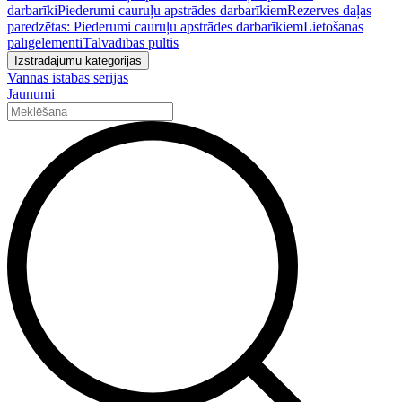
darbarīki
Piederumi cauruļu apstrādes darbarīkiem
Rezerves daļas
paredzētas: Piederumi cauruļu apstrādes darbarīkiem
Lietošanas
palīgelementi
Tālvadības pultis
Izstrādājumu kategorijas
Vannas istabas sērijas
Jaunumi