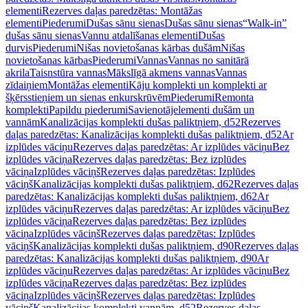
elementi
Rezerves daļas paredzētas: Montāžas
elementi
Piederumi
Dušas sānu sienas
Dušas sānu sienas
“Walk-in”
dušas sānu sienas
Vannu atdalīšanas elementi
Dušas
durvis
Piederumi
Nišas novietošanas kārbas dušām
Nišas
novietošanas kārbas
Piederumi
Vannas
Vannas no sanitārā
akrila
Taisnstūra vannas
Mākslīgā akmens vannas
Vannas
zīdaiņiem
Montāžas elementi
Kāju komplekti un komplekti ar
šķērsstieņiem un sienas enkurskrūvēm
Piederumi
Remonta
komplekti
Papildu piederumi
Savienotājelementi dušām un
vannām
Kanalizācijas komplekti dušas paliktņiem, d52
Rezerves
daļas paredzētas: Kanalizācijas komplekti dušas paliktņiem, d52
Ar
izplūdes vāciņu
Rezerves daļas paredzētas: Ar izplūdes vāciņu
Bez
izplūdes vāciņa
Rezerves daļas paredzētas: Bez izplūdes
vāciņa
Izplūdes vāciņš
Rezerves daļas paredzētas: Izplūdes
vāciņš
Kanalizācijas komplekti dušas paliktņiem, d62
Rezerves daļas
paredzētas: Kanalizācijas komplekti dušas paliktņiem, d62
Ar
izplūdes vāciņu
Rezerves daļas paredzētas: Ar izplūdes vāciņu
Bez
izplūdes vāciņa
Rezerves daļas paredzētas: Bez izplūdes
vāciņa
Izplūdes vāciņš
Rezerves daļas paredzētas: Izplūdes
vāciņš
Kanalizācijas komplekti dušas paliktņiem, d90
Rezerves daļas
paredzētas: Kanalizācijas komplekti dušas paliktņiem, d90
Ar
izplūdes vāciņu
Rezerves daļas paredzētas: Ar izplūdes vāciņu
Bez
izplūdes vāciņa
Rezerves daļas paredzētas: Bez izplūdes
vāciņa
Izplūdes vāciņš
Rezerves daļas paredzētas: Izplūdes
vāciņš
Kanalizācijas komplekti vannām, d52
Rezerves daļas