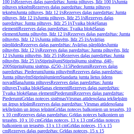
100 l/s
Rezerves daļas paredzētas: Jumta piltuves, līdz 100 l/s
Jumta
piltuves teknēm
Rezerves daļas paredzētas: Jumta piltuves
teknēm
Jumta piltuves, līdz 12 l/s
Rezerves daļas paredzētas: Jumta
piltuves, līdz 12 l/s
Jumta piltuves, līdz 25 l/s
Rezerves daļas
paredzētas: Jumta piltuves, līdz 25 l/s
Tvaika bloķēšanas
elementi
Rezerves daļas paredzētas: Tvaika bloķēšanas
elementi
Jumta piltuvēm, līdz 12 l/s
Rezerves daļas paredzētas: Jumta
piltuvēm, līdz 12 l/s
Jumta piltuvēm, līdz 25 l/s
Avārijas
pārplūdes
Rezerves daļas paredzētas: Avārijas pārplūdes
Jumta
piltuvēm, līdz 12 l/s
Rezerves daļas paredzētas: Jumta piltuvēm, līdz
12 l/s
Jumta piltuvēm, līdz 25 l/s
Rezerves daļas paredzētas: Jumta
piltuvēm, līdz 25 l/s
Stiprinājumi
Stiprinājumu sistēma, d40–
200
Stiprinājumu sistēma, d250–315
Piederumi
Rezerves daļas
paredzētas: Piederumi
Jumta piltuvēm
Rezerves daļas paredzētas:
Jumta piltuvēm
Stiprinājumiem
Standarta jumta lietus ūdens
novadīšana
Jumta piltuves
Rezerves daļas paredzētas: Jumta
piltuves
Tvaika bloķēšanas elementi
Rezerves daļas paredzētas:
Tvaika bloķēšanas elementi
Piederumi
Rezerves daļas paredzētas:
Piederumi
Grīdas noteces sistēmas
Virsmas atūdeņošana iekštelpām
un ārpus telpām
Rezerves daļas paredzētas: Virsmas atūdeņošana
iekštelpām un ārpus telpām
Grīdas noteces balkoniem un terasēm, 10
x 10 cm
Rezerves daļas paredzētas: Grīdas noteces balkoniem un
terasēm, 10 x 10 cm
Grīdas noteces, 13 x 13 cm
Grīdas noteces
balkoniem un terasēm, 13 x 13 cm
Grīdas noteces, 15 x 15
cm
Rezerves daļas paredzētas: Grīdas noteces, 15 x 15