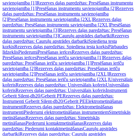
savienojamība [1]
Rezerves daļas paredzētas: Presēšanas instrumentu
savienojamība [1]
Presēšanas instrumentu savienojamība [2]
Rezerves
daļas paredzētas: Presēšanas instrumentu savienojamība
[2]
Presēšanas instrumentu savietojamība [2XL]
Rezerves daļas
paredzētas: Presēšanas instrumentu savietojamība [2XL]
Presēšanas
instrumentu savietojamība [3]
Rezerves daļas paredzētas: Presēšanas
instrumentu savietojamība [3]
Cauruļu apstrādes darbarīki
Rezerves
daļas paredzētas: Cauruļu apstrādes darbarīki
Spiediena testa
korķis
Rezerves daļas paredzētas: Spiediena testa korķis
Pārbaudes
līdzeklis
Piederumi
Presēšanas ierīces
Rezerves daļas paredzētas:
Presēšanas ierīces
Presēšanas ierīču savietojamība [1]
Rezerves daļas
paredzētas: Presēšanas ierīču savietojamība [1]
Presēšanas ierīču
savietojamība [2]
Rezerves daļas paredzētas: Presēšanas ierīču
savietojamība [2]
Presēšanas ierīču savietojamība [2XL]
Rezerves
daļas paredzētas: Presēšanas ierīču savietojamība [2XL]
Universālais
koferis
Rezerves daļas paredzētas: Universālais koferis
Universālais
koferis
Rezerves daļas paredzētas: Universālais koferis
Instrumenti
Geberit Silent-db20/Geberit PE
Rezerves daļas paredzētas:
Instrumenti Geberit Silent-db20/Geberit PE
Elektrometināšanas
instrumenti
Rezerves daļas paredzētas: Elektrometināšanas
instrumenti
Piederumi elektrometināšanas instrumentiem
Simetriskās
metināšanas
Rezerves daļas paredzētas: Simetriskās
metināšanas
Piederumi kontaktmetināšanas
Rezerves daļas
paredzētas: Piederumi kontaktmetināšanas
Cauruļu apstrādes
darbarīki
Rezerves daļas paredzētas: Cauruļu apstrādes