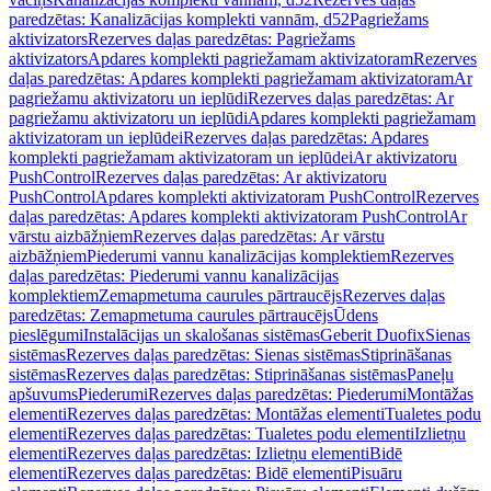
paredzētas: Kanalizācijas komplekti vannām, d52
Pagriežams
aktivizators
Rezerves daļas paredzētas: Pagriežams
aktivizators
Apdares komplekti pagriežamam aktivizatoram
Rezerves
daļas paredzētas: Apdares komplekti pagriežamam aktivizatoram
Ar
pagriežamu aktivizatoru un ieplūdi
Rezerves daļas paredzētas: Ar
pagriežamu aktivizatoru un ieplūdi
Apdares komplekti pagriežamam
aktivizatoram un ieplūdei
Rezerves daļas paredzētas: Apdares
komplekti pagriežamam aktivizatoram un ieplūdei
Ar aktivizatoru
PushControl
Rezerves daļas paredzētas: Ar aktivizatoru
PushControl
Apdares komplekti aktivizatoram PushControl
Rezerves
daļas paredzētas: Apdares komplekti aktivizatoram PushControl
Ar
vārstu aizbāžņiem
Rezerves daļas paredzētas: Ar vārstu
aizbāžņiem
Piederumi vannu kanalizācijas komplektiem
Rezerves
daļas paredzētas: Piederumi vannu kanalizācijas
komplektiem
Zemapmetuma caurules pārtraucējs
Rezerves daļas
paredzētas: Zemapmetuma caurules pārtraucējs
Ūdens
pieslēgumi
Instalācijas un skalošanas sistēmas
Geberit Duofix
Sienas
sistēmas
Rezerves daļas paredzētas: Sienas sistēmas
Stiprināšanas
sistēmas
Rezerves daļas paredzētas: Stiprināšanas sistēmas
Paneļu
apšuvums
Piederumi
Rezerves daļas paredzētas: Piederumi
Montāžas
elementi
Rezerves daļas paredzētas: Montāžas elementi
Tualetes podu
elementi
Rezerves daļas paredzētas: Tualetes podu elementi
Izlietņu
elementi
Rezerves daļas paredzētas: Izlietņu elementi
Bidē
elementi
Rezerves daļas paredzētas: Bidē elementi
Pisuāru