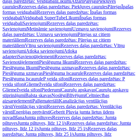
daļas paredzētas: Veidgabali
Līkumi
Atzari
Pārejas
Piekļuves
caurules
Rezerves daļas paredzētas: Piekļuves caurules
Pārejas
Īpašas
formas veidgabali
Rezerves daļas paredzētas: Īpašas formas
veidgabali
Veidgabali SuperTube
Līkumi
Īpašas formas
veidgabali
Savienojumi
Rezerves daļas paredzētas:
Savienojumi
Metināmie savienojumi
Uzmavu savienojumi
Rezerves
daļas paredzētas: Uzmavu savienojumi
Pārejas uz citiem
materiāliem
Rezerves daļas paredzētas: Pārejas uz citiem
materiāliem
Vītņu savienojumi
Rezerves daļas paredzētas: Vītņu
savienojumi
Atloka savienojumi
Atloka
adapteri
Savienotājelementi
Rezerves daļas paredzētas:
Savienotājelementi
Pieslēguma līkumi
Rezerves daļas paredzētas:
Pieslēguma līkumi
Pieslēguma uzmavas
Rezerves daļas paredzētas:
Pieslēguma uzmavas
Pieslēguma īscaurule
Rezerves daļas paredzētas:
Pieslēguma īscaurule
P veida sifoni
Rezerves daļas paredzētas: P
veida sifoni
Gliemežveida sifoni
Rezerves daļas paredzētas:
Gliemežveida sifoni
Piederumi
Cauruļu apskavas
Cauruļu apskavu
stiprinājumi
Balsta skavas
Noslēgi
Blīvējumi
Celtniecības
aizsargelementi
Palīgmateriāli
Kanalizācijas ventilācijas
vārsti
Ventilācijas vārsti
Rezerves daļas paredzētas: Ventilācijas
vārsti
Enerģijas pretvārsti
Geberit Pluvia jumta lietus ūdens
novadīšana
Jumta piltuves
Rezerves daļas paredzētas: Jumta
piltuves
Jumta piltuves, līdz 12 l/s
Rezerves daļas paredzētas: Jumta
piltuves, līdz 12 l/s
Jumta piltuves, līdz 25 l/s
Rezerves daļas
paredzētas: Jumta piltuves, līdz 25 l/s
Jumta piltuves, līdz