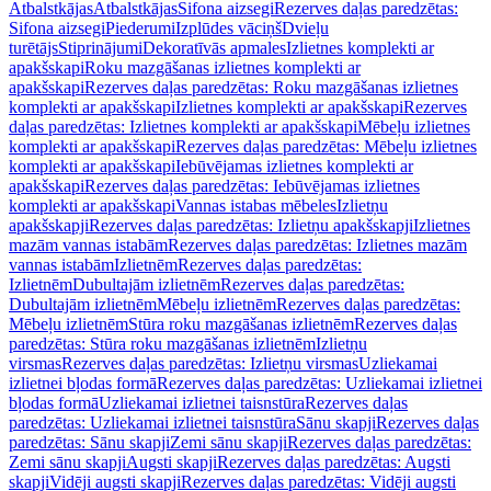
Atbalstkājas
Atbalstkājas
Sifona aizsegi
Rezerves daļas paredzētas:
Sifona aizsegi
Piederumi
Izplūdes vāciņš
Dvieļu
turētājs
Stiprinājumi
Dekoratīvās apmales
Izlietnes komplekti ar
apakšskapi
Roku mazgāšanas izlietnes komplekti ar
apakšskapi
Rezerves daļas paredzētas: Roku mazgāšanas izlietnes
komplekti ar apakšskapi
Izlietnes komplekti ar apakšskapi
Rezerves
daļas paredzētas: Izlietnes komplekti ar apakšskapi
Mēbeļu izlietnes
komplekti ar apakšskapi
Rezerves daļas paredzētas: Mēbeļu izlietnes
komplekti ar apakšskapi
Iebūvējamas izlietnes komplekti ar
apakšskapi
Rezerves daļas paredzētas: Iebūvējamas izlietnes
komplekti ar apakšskapi
Vannas istabas mēbeles
Izlietņu
apakšskapji
Rezerves daļas paredzētas: Izlietņu apakšskapji
Izlietnes
mazām vannas istabām
Rezerves daļas paredzētas: Izlietnes mazām
vannas istabām
Izlietnēm
Rezerves daļas paredzētas:
Izlietnēm
Dubultajām izlietnēm
Rezerves daļas paredzētas:
Dubultajām izlietnēm
Mēbeļu izlietnēm
Rezerves daļas paredzētas:
Mēbeļu izlietnēm
Stūra roku mazgāšanas izlietnēm
Rezerves daļas
paredzētas: Stūra roku mazgāšanas izlietnēm
Izlietņu
virsmas
Rezerves daļas paredzētas: Izlietņu virsmas
Uzliekamai
izlietnei bļodas formā
Rezerves daļas paredzētas: Uzliekamai izlietnei
bļodas formā
Uzliekamai izlietnei taisnstūra
Rezerves daļas
paredzētas: Uzliekamai izlietnei taisnstūra
Sānu skapji
Rezerves daļas
paredzētas: Sānu skapji
Zemi sānu skapji
Rezerves daļas paredzētas:
Zemi sānu skapji
Augsti skapji
Rezerves daļas paredzētas: Augsti
skapji
Vidēji augsti skapji
Rezerves daļas paredzētas: Vidēji augsti