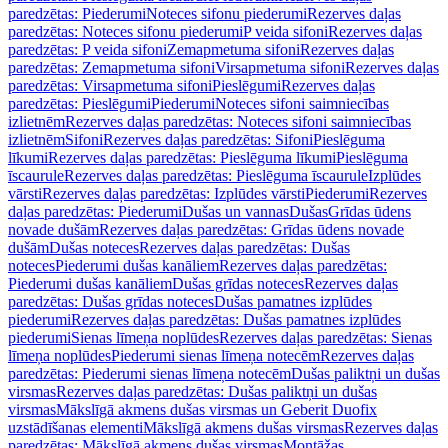
paredzētas: Piederumi
Noteces sifonu piederumi
Rezerves daļas
paredzētas: Noteces sifonu piederumi
P veida sifoni
Rezerves daļas
paredzētas: P veida sifoni
Zemapmetuma sifoni
Rezerves daļas
paredzētas: Zemapmetuma sifoni
Virsapmetuma sifoni
Rezerves daļas
paredzētas: Virsapmetuma sifoni
Pieslēgumi
Rezerves daļas
paredzētas: Pieslēgumi
Piederumi
Noteces sifoni saimniecības
izlietnēm
Rezerves daļas paredzētas: Noteces sifoni saimniecības
izlietnēm
Sifoni
Rezerves daļas paredzētas: Sifoni
Pieslēguma
līkumi
Rezerves daļas paredzētas: Pieslēguma līkumi
Pieslēguma
īscaurule
Rezerves daļas paredzētas: Pieslēguma īscaurule
Izplūdes
vārsti
Rezerves daļas paredzētas: Izplūdes vārsti
Piederumi
Rezerves
daļas paredzētas: Piederumi
Dušas un vannas
Dušas
Grīdas ūdens
novade dušām
Rezerves daļas paredzētas: Grīdas ūdens novade
dušām
Dušas noteces
Rezerves daļas paredzētas: Dušas
noteces
Piederumi dušas kanāliem
Rezerves daļas paredzētas:
Piederumi dušas kanāliem
Dušas grīdas noteces
Rezerves daļas
paredzētas: Dušas grīdas noteces
Dušas pamatnes izplūdes
piederumi
Rezerves daļas paredzētas: Dušas pamatnes izplūdes
piederumi
Sienas līmeņa noplūdes
Rezerves daļas paredzētas: Sienas
līmeņa noplūdes
Piederumi sienas līmeņa notecēm
Rezerves daļas
paredzētas: Piederumi sienas līmeņa notecēm
Dušas paliktņi un dušas
virsmas
Rezerves daļas paredzētas: Dušas paliktņi un dušas
virsmas
Mākslīgā akmens dušas virsmas un Geberit Duofix
uzstādīšanas elementi
Mākslīgā akmens dušas virsmas
Rezerves daļas
paredzētas: Mākslīgā akmens dušas virsmas
Montāžas