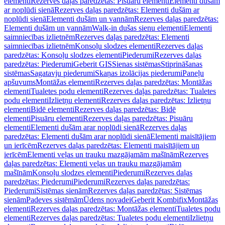
elementi
Rezerves daļas paredzētas: Pisuāru elementi
Elementi dušām
ar noplūdi sienā
Rezerves daļas paredzētas: Elementi dušām ar
noplūdi sienā
Elementi dušām un vannām
Rezerves daļas paredzētas:
Elementi dušām un vannām
Walk-in dušas sienu elementi
Elementi
saimniecības izlietnēm
Rezerves daļas paredzētas: Elementi
saimniecības izlietnēm
Konsoļu slodzes elementi
Rezerves daļas
paredzētas: Konsoļu slodzes elementi
Piederumi
Rezerves daļas
paredzētas: Piederumi
Geberit GIS
Sienas sistēmas
Stiprināšanas
sistēmas
Sagatavju piederumi
Skaņas izolācijas piederumi
Paneļu
apšuvums
Montāžas elementi
Rezerves daļas paredzētas: Montāžas
elementi
Tualetes podu elementi
Rezerves daļas paredzētas: Tualetes
podu elementi
Izlietņu elementi
Rezerves daļas paredzētas: Izlietņu
elementi
Bidē elementi
Rezerves daļas paredzētas: Bidē
elementi
Pisuāru elementi
Rezerves daļas paredzētas: Pisuāru
elementi
Elementi dušām arar noplūdi sienā
Rezerves daļas
paredzētas: Elementi dušām arar noplūdi sienā
Elementi maisītājiem
un ierīcēm
Rezerves daļas paredzētas: Elementi maisītājiem un
ierīcēm
Elementi veļas un trauku mazgājamām mašīnām
Rezerves
daļas paredzētas: Elementi veļas un trauku mazgājamām
mašīnām
Konsoļu slodzes elementi
Piederumi
Rezerves daļas
paredzētas: Piederumi
Piederumi
Rezerves daļas paredzētas:
Piederumi
Sistēmas sienām
Rezerves daļas paredzētas: Sistēmas
sienām
Padeves sistēmām
Ūdens novadei
Geberit Kombifix
Montāžas
elementi
Rezerves daļas paredzētas: Montāžas elementi
Tualetes podu
elementi
Rezerves daļas paredzētas: Tualetes podu elementi
Izlietņu