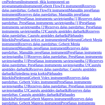
cm
Piederumi
Instrumenti, tīkla komponenti un
programmatūra
Instrumenti
Geberit FlowFit instrumenti
Rezerves
daļas paredzētas: Geberit FlowFit instrumenti
Manuālās presēšanas
instrumenti
Rezerves daļas paredzētas: Manuālās presēšanas
instrumenti
Presēšanas instrumentu savietojamība [1]
Rezerves daļas
paredzētas: Presēšanas instrumentu savietojamība [1]
Presēšanas
instrumentu savietojamība [2]
Rezerves daļas paredzētas: Presēšanas
instrumentu savietojamība [2]
Cauruļu apstrādes darbarīki
Rezerves
daļas paredzētas: Cauruļu apstrādes darbarīki
Pārbaudes
līdzeklis
Presēšanas ierīces ar instrumentiem
Piederumi
Geberit Mepla
instrumenti
Rezerves daļas paredzētas: Geberit Mepla
instrumenti
Manuālās presēšanas instrumenti
Rezerves daļas
paredzētas: Manuālās presēšanas instrumenti
Presēšanas instrumentu
savienojamība [1]
Rezerves daļas paredzētas: Presēšanas instrumentu
savienojamība [1]
Presēšanas instrumentu savienojamība [2]
Rezerves
daļas paredzētas: Presēšanas instrumentu savienojamība [2]
Cauruļu
apstrādes darbarīki
Rezerves daļas paredzētas: Cauruļu apstrādes
darbarīki
Spiediena testa korķis
Pārbaudes
līdzeklis
Piederumi
Geberit Volex instrumenti
Rezerves daļas
paredzētas: Geberit Volex instrumenti
Presēšanas instrumentu
savienojamība [2]
Rezerves daļas paredzētas: Presēšanas instrumentu
savienojamība [2]
Cauruļu apstrādes darbarīki
Rezerves daļas
paredzētas: Cauruļu apstrādes darbarīki
Pārbaudes
līdzeklis
Piederumi
Geberit Mapress instrumenti
Rezerves daļas
paredzētas: Geberit Mapress instrumenti
Presēšanas instrumentu