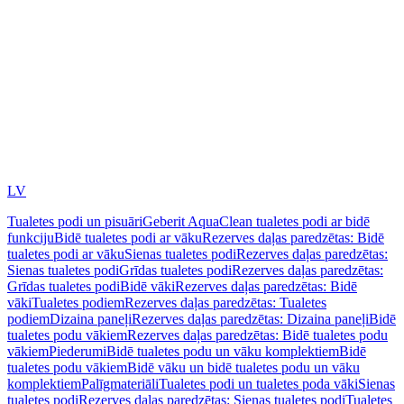
LV
Tualetes podi un pisuāri
Geberit AquaClean tualetes podi ar bidē
funkciju
Bidē tualetes podi ar vāku
Rezerves daļas paredzētas: Bidē
tualetes podi ar vāku
Sienas tualetes podi
Rezerves daļas paredzētas:
Sienas tualetes podi
Grīdas tualetes podi
Rezerves daļas paredzētas:
Grīdas tualetes podi
Bidē vāki
Rezerves daļas paredzētas: Bidē
vāki
Tualetes podiem
Rezerves daļas paredzētas: Tualetes
podiem
Dizaina paneļi
Rezerves daļas paredzētas: Dizaina paneļi
Bidē
tualetes podu vākiem
Rezerves daļas paredzētas: Bidē tualetes podu
vākiem
Piederumi
Bidē tualetes podu un vāku komplektiem
Bidē
tualetes podu vākiem
Bidē vāku un bidē tualetes podu un vāku
komplektiem
Palīgmateriāli
Tualetes podi un tualetes poda vāki
Sienas
tualetes podi
Rezerves daļas paredzētas: Sienas tualetes podi
Tualetes