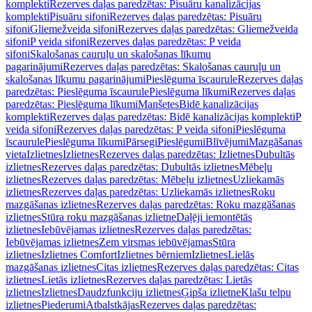
komplekti
Rezerves daļas paredzētas: Pisuāru kanalizācijas
komplekti
Pisuāru sifoni
Rezerves daļas paredzētas: Pisuāru
sifoni
Gliemežveida sifoni
Rezerves daļas paredzētas: Gliemežveida
sifoni
P veida sifoni
Rezerves daļas paredzētas: P veida
sifoni
Skalošanas cauruļu un skalošanas līkumu
pagarinājumi
Rezerves daļas paredzētas: Skalošanas cauruļu un
skalošanas līkumu pagarinājumi
Pieslēguma īscaurule
Rezerves daļas
paredzētas: Pieslēguma īscaurule
Pieslēguma līkumi
Rezerves daļas
paredzētas: Pieslēguma līkumi
Manšetes
Bidē kanalizācijas
komplekti
Rezerves daļas paredzētas: Bidē kanalizācijas komplekti
P
veida sifoni
Rezerves daļas paredzētas: P veida sifoni
Pieslēguma
īscaurule
Pieslēguma līkumi
Pārsegi
Pieslēgumi
Blīvējumi
Mazgāšanas
vieta
Izlietnes
Izlietnes
Rezerves daļas paredzētas: Izlietnes
Dubultās
izlietnes
Rezerves daļas paredzētas: Dubultās izlietnes
Mēbeļu
izlietnes
Rezerves daļas paredzētas: Mēbeļu izlietnes
Uzliekamās
izlietnes
Rezerves daļas paredzētas: Uzliekamās izlietnes
Roku
mazgāšanas izlietnes
Rezerves daļas paredzētas: Roku mazgāšanas
izlietnes
Stūra roku mazgāšanas izlietne
Daļēji iemontētās
izlietnes
Iebūvējamas izlietnes
Rezerves daļas paredzētas:
Iebūvējamas izlietnes
Zem virsmas iebūvējamas
Stūra
izlietnes
Izlietnes Comfort
Izlietnes bērniem
Izlietnes
Lielās
mazgāšanas izlietnes
Citas izlietnes
Rezerves daļas paredzētas: Citas
izlietnes
Lietās izlietnes
Rezerves daļas paredzētas: Lietās
izlietnes
Izlietnes
Daudzfunkciju izlietnes
Ģipša izlietne
Klašu telpu
izlietnes
Piederumi
Atbalstkājas
Rezerves daļas paredzētas: