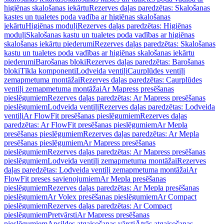
higiēnas skalošanas iekārtu
Rezerves daļas paredzētas: Skalošanas
kastes un tualetes poda vadība ar higiēnas skalošanas
iekārtu
Higiēnas moduļi
Rezerves daļas paredzētas: Higiēnas
moduļi
Skalošanas kastu un tualetes poda vadības ar higiēnas
skalošanas iekārtu piederumi
Rezerves daļas paredzētas: Skalošanas
kastu un tualetes poda vadības ar higiēnas skalošanas iekārtu
piederumi
Barošanas bloki
Rezerves daļas paredzētas: Barošanas
bloki
Tīkla komponenti
Lodveida ventiļi
Caurplūdes ventiļi
zemapmetuma montāžai
Rezerves daļas paredzētas: Caurplūdes
ventiļi zemapmetuma montāžai
Ar Mapress presēšanas
pieslēgumiem
Rezerves daļas paredzētas: Ar Mapress presēšanas
pieslēgumiem
Lodveida ventiļi
Rezerves daļas paredzētas: Lodveida
ventiļi
Ar FlowFit presēšanas pieslēgumiem
Rezerves daļas
paredzētas: Ar FlowFit presēšanas pieslēgumiem
Ar Mepla
presēšanas pieslēgumiem
Rezerves daļas paredzētas: Ar Mepla
presēšanas pieslēgumiem
Ar Mapress presēšanas
pieslēgumiem
Rezerves daļas paredzētas: Ar Mapress presēšanas
pieslēgumiem
Lodveida ventiļi zemapmetuma montāžai
Rezerves
daļas paredzētas: Lodveida ventiļi zemapmetuma montāžai
Ar
FlowFit preses savienojumiem
Ar Mepla presēšanas
pieslēgumiem
Rezerves daļas paredzētas: Ar Mepla presēšanas
pieslēgumiem
Ar Volex presēšanas pieslēgumiem
Ar Compact
pieslēgumiem
Rezerves daļas paredzētas: Ar Compact
pieslēgumiem
Pretvārsti
Ar Mapress presēšanas
pieslēgumiem
Apsildes atgaisošanas vārsti
Ātrās atgaisošanas