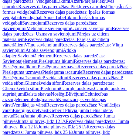
daļas paredzētas: Veidgabali
Līkumi
Atzari
Pārejas
Piekļuves
caurules
Rezerves daļas paredzētas: Piekļuves caurules
Pārejas
Īpašas
formas veidgabali
Rezerves daļas paredzētas: Īpašas formas
veidgabali
Veidgabali SuperTube
Līkumi
Īpašas formas
veidgabali
Savienojumi
Rezerves daļas paredzētas:
Savienojumi
Metināmie savienojumi
Uzmavu savienojumi
Rezerves
daļas paredzētas: Uzmavu savienojumi
Pārejas uz citiem
materiāliem
Rezerves daļas paredzētas: Pārejas uz citiem
materiāliem
Vītņu savienojumi
Rezerves daļas paredzētas: Vītņu
savienojumi
Atloka savienojumi
Atloka
adapteri
Savienotājelementi
Rezerves daļas paredzētas:
Savienotājelementi
Pieslēguma līkumi
Rezerves daļas paredzētas:
Pieslēguma līkumi
Pieslēguma uzmavas
Rezerves daļas paredzētas:
Pieslēguma uzmavas
Pieslēguma īscaurule
Rezerves daļas paredzētas:
Pieslēguma īscaurule
P veida sifoni
Rezerves daļas paredzētas: P
veida sifoni
Gliemežveida sifoni
Rezerves daļas paredzētas:
Gliemežveida sifoni
Piederumi
Cauruļu apskavas
Cauruļu apskavu
stiprinājumi
Balsta skavas
Noslēgi
Blīvējumi
Celtniecības
aizsargelementi
Palīgmateriāli
Kanalizācijas ventilācijas
vārsti
Ventilācijas vārsti
Rezerves daļas paredzētas: Ventilācijas
vārsti
Enerģijas pretvārsti
Geberit Pluvia jumta lietus ūdens
novadīšana
Jumta piltuves
Rezerves daļas paredzētas: Jumta
piltuves
Jumta piltuves, līdz 12 l/s
Rezerves daļas paredzētas: Jumta
piltuves, līdz 12 l/s
Jumta piltuves, līdz 25 l/s
Rezerves daļas
paredzētas: Jumta piltuves, līdz 25 l/s
Jumta piltuves, līdz