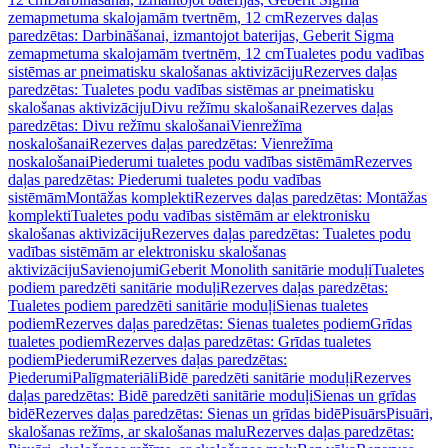
zemapmetuma skalojamām tvertnēm, 12 cm
Rezerves daļas
paredzētas: Darbināšanai, izmantojot baterijas, Geberit Sigma
zemapmetuma skalojamām tvertnēm, 12 cm
Tualetes podu vadības
sistēmas ar pneimatisku skalošanas aktivizāciju
Rezerves daļas
paredzētas: Tualetes podu vadības sistēmas ar pneimatisku
skalošanas aktivizāciju
Divu režīmu skalošanai
Rezerves daļas
paredzētas: Divu režīmu skalošanai
Vienrežīma
noskalošanai
Rezerves daļas paredzētas: Vienrežīma
noskalošanai
Piederumi tualetes podu vadības sistēmām
Rezerves
daļas paredzētas: Piederumi tualetes podu vadības
sistēmām
Montāžas komplekti
Rezerves daļas paredzētas: Montāžas
komplekti
Tualetes podu vadības sistēmām ar elektronisku
skalošanas aktivizāciju
Rezerves daļas paredzētas: Tualetes podu
vadības sistēmām ar elektronisku skalošanas
aktivizāciju
Savienojumi
Geberit Monolith sanitārie moduļi
Tualetes
podiem paredzēti sanitārie moduļi
Rezerves daļas paredzētas:
Tualetes podiem paredzēti sanitārie moduļi
Sienas tualetes
podiem
Rezerves daļas paredzētas: Sienas tualetes podiem
Grīdas
tualetes podiem
Rezerves daļas paredzētas: Grīdas tualetes
podiem
Piederumi
Rezerves daļas paredzētas:
Piederumi
Palīgmateriāli
Bidē paredzēti sanitārie moduļi
Rezerves
daļas paredzētas: Bidē paredzēti sanitārie moduļi
Sienas un grīdas
bidē
Rezerves daļas paredzētas: Sienas un grīdas bidē
Pisuārs
Pisuāri,
skalošanas režīms, ar skalošanas malu
Rezerves daļas paredzētas: