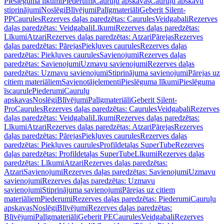
Pieslēguma līkumi
Piederumi
Cauruļu apskavas
Cauruļu apskavu
stiprinājumi
Noslēgi
Blīvējumi
Palīgmateriāli
Geberit Silent-
PP
Caurules
Rezerves daļas paredzētas: Caurules
Veidgabali
Rezerves
daļas paredzētas: Veidgabali
Līkumi
Rezerves daļas paredzētas:
Līkumi
Atzari
Rezerves daļas paredzētas: Atzari
Pārejas
Rezerves
daļas paredzētas: Pārejas
Piekļuves caurules
Rezerves daļas
paredzētas: Piekļuves caurules
Savienojumi
Rezerves daļas
paredzētas: Savienojumi
Uzmavu savienojumi
Rezerves daļas
paredzētas: Uzmavu savienojumi
Stiprinājuma savienojumi
Pārejas uz
citiem materiāliem
Savienotājelementi
Pieslēguma līkumi
Pieslēguma
īscaurule
Piederumi
Cauruļu
apskavas
Noslēgi
Blīvējumi
Palīgmateriāli
Geberit Silent-
Pro
Caurules
Rezerves daļas paredzētas: Caurules
Veidgabali
Rezerves
daļas paredzētas: Veidgabali
Līkumi
Rezerves daļas paredzētas:
Līkumi
Atzari
Rezerves daļas paredzētas: Atzari
Pārejas
Rezerves
daļas paredzētas: Pārejas
Piekļuves caurules
Rezerves daļas
paredzētas: Piekļuves caurules
Profildetaļas SuperTube
Rezerves
daļas paredzētas: Profildetaļas SuperTube
Līkumi
Rezerves daļas
paredzētas: Līkumi
Atzari
Rezerves daļas paredzētas:
Atzari
Savienojumi
Rezerves daļas paredzētas: Savienojumi
Uzmavu
savienojumi
Rezerves daļas paredzētas: Uzmavu
savienojumi
Stiprinājuma savienojumi
Pārejas uz citiem
materiāliem
Piederumi
Rezerves daļas paredzētas: Piederumi
Cauruļu
apskavas
Noslēgi
Blīvējumi
Rezerves daļas paredzētas:
Blīvējumi
Palīgmateriāli
Geberit PE
Caurules
Veidgabali
Rezerves