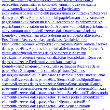
paredzētas: Kanalizācijas komplekti vannām, d52
Pagriežams
aktivizators
Rezerves daļas paredzētas: Pagriežams
aktivizators
Apdares komplekti pagriežamam aktivizatoram
Rezerves
daļas paredzētas: Apdares komplekti pagriežamam aktivizatoram
Ar
pagriežamu aktivizatoru un ieplūdi
Rezerves daļas paredzētas: Ar
pagriežamu aktivizatoru un ieplūdi
Apdares komplekti pagriežamam
aktivizatoram un ieplūdei
Rezerves daļas paredzētas: Apdares
komplekti pagriežamam aktivizatoram un ieplūdei
Ar aktivizatoru
PushControl
Rezerves daļas paredzētas: Ar aktivizatoru
PushControl
Apdares komplekti aktivizatoram PushControl
Rezerves
daļas paredzētas: Apdares komplekti aktivizatoram PushControl
Ar
vārstu aizbāžņiem
Rezerves daļas paredzētas: Ar vārstu
aizbāžņiem
Piederumi vannu kanalizācijas komplektiem
Rezerves
daļas paredzētas: Piederumi vannu kanalizācijas
komplektiem
Zemapmetuma caurules pārtraucējs
Rezerves daļas
paredzētas: Zemapmetuma caurules pārtraucējs
Ūdens
pieslēgumi
Instalācijas un skalošanas sistēmas
Geberit Duofix
Sienas
sistēmas
Rezerves daļas paredzētas: Sienas sistēmas
Stiprināšanas
sistēmas
Rezerves daļas paredzētas: Stiprināšanas sistēmas
Paneļu
apšuvums
Piederumi
Rezerves daļas paredzētas: Piederumi
Montāžas
elementi
Rezerves daļas paredzētas: Montāžas elementi
Tualetes podu
elementi
Rezerves daļas paredzētas: Tualetes podu elementi
Izlietņu
elementi
Rezerves daļas paredzētas: Izlietņu elementi
Bidē
elementi
Rezerves daļas paredzētas: Bidē elementi
Pisuāru