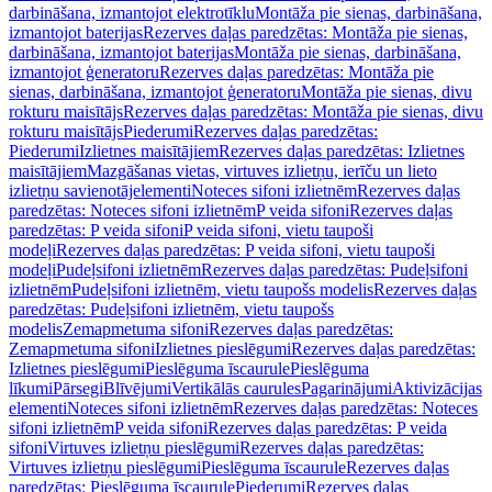
darbināšana, izmantojot elektrotīklu
Montāža pie sienas, darbināšana,
izmantojot baterijas
Rezerves daļas paredzētas: Montāža pie sienas,
darbināšana, izmantojot baterijas
Montāža pie sienas, darbināšana,
izmantojot ģeneratoru
Rezerves daļas paredzētas: Montāža pie
sienas, darbināšana, izmantojot ģeneratoru
Montāža pie sienas, divu
rokturu maisītājs
Rezerves daļas paredzētas: Montāža pie sienas, divu
rokturu maisītājs
Piederumi
Rezerves daļas paredzētas:
Piederumi
Izlietnes maisītājiem
Rezerves daļas paredzētas: Izlietnes
maisītājiem
Mazgāšanas vietas, virtuves izlietņu, ierīču un lieto
izlietņu savienotājelementi
Noteces sifoni izlietnēm
Rezerves daļas
paredzētas: Noteces sifoni izlietnēm
P veida sifoni
Rezerves daļas
paredzētas: P veida sifoni
P veida sifoni, vietu taupoši
modeļi
Rezerves daļas paredzētas: P veida sifoni, vietu taupoši
modeļi
Pudeļsifoni izlietnēm
Rezerves daļas paredzētas: Pudeļsifoni
izlietnēm
Pudeļsifoni izlietnēm, vietu taupošs modelis
Rezerves daļas
paredzētas: Pudeļsifoni izlietnēm, vietu taupošs
modelis
Zemapmetuma sifoni
Rezerves daļas paredzētas:
Zemapmetuma sifoni
Izlietnes pieslēgumi
Rezerves daļas paredzētas:
Izlietnes pieslēgumi
Pieslēguma īscaurule
Pieslēguma
līkumi
Pārsegi
Blīvējumi
Vertikālās caurules
Pagarinājumi
Aktivizācijas
elementi
Noteces sifoni izlietnēm
Rezerves daļas paredzētas: Noteces
sifoni izlietnēm
P veida sifoni
Rezerves daļas paredzētas: P veida
sifoni
Virtuves izlietņu pieslēgumi
Rezerves daļas paredzētas:
Virtuves izlietņu pieslēgumi
Pieslēguma īscaurule
Rezerves daļas
paredzētas: Pieslēguma īscaurule
Piederumi
Rezerves daļas