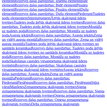
elementi
Rezerves daļas paredzētas: Izlietņu elementi
Bidē
elementi
Rezerves daļas paredzētas: Bidē elementi
Pisuāru
elementi
Rezerves daļas paredzētas: Pisuāru elementi
Dušu
elementi
Rezerves daļas paredzētas: Dušu elementi
Piederumi
Tualetes
podu elementiem
Stiprinājumiem
Ārējās skalojamā ūdens
tvertnes
Tualetes podu ārējās skalojamā ūdens tvertnes
Rezerves daļas
paredzētas: Tualetes podu ārējās skalojamā ūdens tvertnes
Montāža
uz tualetes poda
Rezerves daļas paredzētas: Montāža uz tualetes
poda
Augstu iekārts
Rezerves daļas paredzētas: Augstu iekārts
Zema
un vidēji augsta montāža
Rezerves daļas paredzētas: Zema un vidēji
augsta montāža
Tualetes podu ārējās skalojamā ūdens tvertnes no
sanitārās keramikas
Rezerves daļas paredzētas: Tualetes podu ārējās
skalojamā ūdens tvertnes no sanitārās keramikas
Montāža uz tualetes
poda
Rezerves daļas paredzētas: Montāža uz tualetes
poda
Skalošanas caurules virsapmetuma skalojamā ūdens
tvertnēm
Rezerves daļas paredzētas: Skalošanas caurules
virsapmetuma skalojamā ūdens tvertnēm
Augstu iekārts
Rezerves
daļas paredzētas: Augstu iekārts
Zema un vidēji augsta
montāža
Piederumi
Rezerves daļas paredzētas:
Piederumi
Pieslēgumi
Rezerves daļas paredzētas: Pieslēgumi
Stūra
vārsti
Manšetes
Zemapmetuma skalojamās tvertnes
Sigma
zemapmetuma skalojamās tvertnes
Rezerves daļas paredzētas: Sigma
zemapmetuma skalojamās tvertnes
Omega zemapmetuma skalojamās
tvertnes
Rezerves daļas paredzētas: Omega zemapmetuma
skalojamās tvertnes
Delta zemapmetuma skalojamās