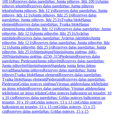
100 l/s
Rezerves daļas paredzētas: Jumta piltuves, līdz 100 l/s
Jumta
piltuves teknēm
Rezerves daļas paredzētas: Jumta piltuves
teknēm
Jumta piltuves, līdz 12 l/s
Rezerves daļas paredzētas: Jumta
piltuves, līdz 12 l/s
Jumta piltuves, līdz 25 l/s
Rezerves daļas
paredzētas: Jumta piltuves, līdz 25 l/s
Tvaika bloķēšanas
elementi
Rezerves daļas paredzētas: Tvaika bloķēšanas
elementi
Jumta piltuvēm, līdz 12 l/s
Rezerves daļas paredzētas: Jumta
piltuvēm, līdz 12 l/s
Jumta piltuvēm, līdz 25 l/s
Avārijas
pārplūdes
Rezerves daļas paredzētas: Avārijas pārplūdes
Jumta
piltuvēm, līdz 12 l/s
Rezerves daļas paredzētas: Jumta piltuvēm, līdz
12 l/s
Jumta piltuvēm, līdz 25 l/s
Rezerves daļas paredzētas: Jumta
piltuvēm, līdz 25 l/s
Stiprinājumi
Stiprinājumu sistēma, d40–
200
Stiprinājumu sistēma, d250–315
Piederumi
Rezerves daļas
paredzētas: Piederumi
Jumta piltuvēm
Rezerves daļas paredzētas:
Jumta piltuvēm
Stiprinājumiem
Standarta jumta lietus ūdens
novadīšana
Jumta piltuves
Rezerves daļas paredzētas: Jumta
piltuves
Tvaika bloķēšanas elementi
Rezerves daļas paredzētas:
Tvaika bloķēšanas elementi
Piederumi
Rezerves daļas paredzētas:
Piederumi
Grīdas noteces sistēmas
Virsmas atūdeņošana iekštelpām
un ārpus telpām
Rezerves daļas paredzētas: Virsmas atūdeņošana
iekštelpām un ārpus telpām
Grīdas noteces balkoniem un terasēm, 10
x 10 cm
Rezerves daļas paredzētas: Grīdas noteces balkoniem un
terasēm, 10 x 10 cm
Grīdas noteces, 13 x 13 cm
Grīdas noteces
balkoniem un terasēm, 13 x 13 cm
Grīdas noteces, 15 x 15
cm
Rezerves daļas paredzētas: Grīdas noteces, 15 x 15