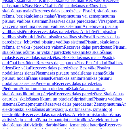
Pisuāri, skalošanas režīms, ar skalošanas malu
Bez vāka
Rezerves
daļas paredzētas: Bez vāka
Pisuāri, skalošanas režīms, bez
skalošanas malas
Rezerves daļas paredzētas: Pisuāri, skalošanas
režīms, bez skalošanas malas
Virsapmetuma vai zemapmetuma
pisuāru vadības sistēmām
Rezerves daļas paredzētas: Virsapmetuma
vai zemapmetuma pisuāru vadības sistēmām
Ar iebūvētu pisuāru
vadības sistēmu
Rezerves daļas paredzētas: Ar iebūvētu pisuāru
vadības sistēmu
Iebūvētai pisuāru vadības sistēmai
Rezerves daļas
paredzētas: Iebūvētai pisuāru vadības sistēmai
Pisuāri, skalošanas
režīms, ar vāku / paredzēts vākam
Rezerves daļas paredzētas: Pisuāri,
skalošanas režīms, ar vāku / paredzēts vākam
Bez skalošanas
malas
Rezerves daļas paredzētas: Bez skalošanas malas
Pisuāri,
darbībai bez ūdens
Rezerves daļas paredzētas: Pisuāri, darbībai bez
ūdens
Bez vāka
Rezerves daļas paredzētas: Bez vāka
Pisuāru
nodalīšanas sienas
Plastmasas pisuāru nodalīšanas sienas
Stikla
pisuāru nodalīšanas sienas
Keramikas sanitārtehnikas pisuāru
nodalīšanas sienas
Piederumi
Rezerves daļas paredzētas:
Piederumi
Sifoni un sifonu piederumi
Skalošanas caurules,
skalošanas līkumi un pārejas
Rezerves daļas paredzētas: Skalošanas
caurules, skalošanas līkumi un pārejas
Stiprinājumi
Pisuāru vadības
sistēmas
Zemapmetuma
Rezerves daļas paredzētas: Zemapmetuma
Ar
elektronisku skalošanas aktivizāciju, darbināšana, izmantojot
elektrotīklu
Rezerves daļas paredzētas: Ar elektronisku skalošanas
aktivizāciju, darbināšana, izmantojot elektrotīklu
Ar elektronisku
skalošanas aktivizāciju, darbināšana, izmantojot baterijas
Rezerves