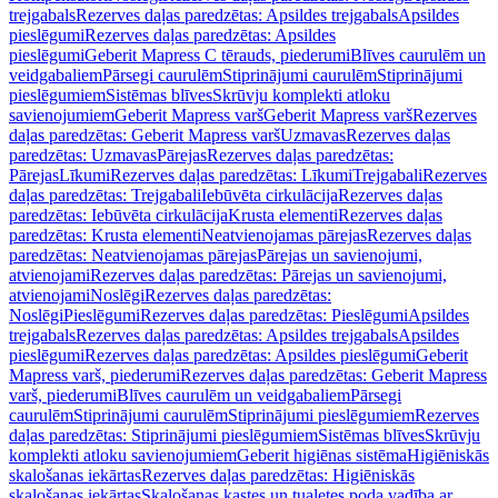
trejgabals
Rezerves daļas paredzētas: Apsildes trejgabals
Apsildes
pieslēgumi
Rezerves daļas paredzētas: Apsildes
pieslēgumi
Geberit Mapress C tērauds, piederumi
Blīves caurulēm un
veidgabaliem
Pārsegi caurulēm
Stiprinājumi caurulēm
Stiprinājumi
pieslēgumiem
Sistēmas blīves
Skrūvju komplekti atloku
savienojumiem
Geberit Mapress varš
Geberit Mapress varš
Rezerves
daļas paredzētas: Geberit Mapress varš
Uzmavas
Rezerves daļas
paredzētas: Uzmavas
Pārejas
Rezerves daļas paredzētas:
Pārejas
Līkumi
Rezerves daļas paredzētas: Līkumi
Trejgabali
Rezerves
daļas paredzētas: Trejgabali
Iebūvēta cirkulācija
Rezerves daļas
paredzētas: Iebūvēta cirkulācija
Krusta elementi
Rezerves daļas
paredzētas: Krusta elementi
Neatvienojamas pārejas
Rezerves daļas
paredzētas: Neatvienojamas pārejas
Pārejas un savienojumi,
atvienojami
Rezerves daļas paredzētas: Pārejas un savienojumi,
atvienojami
Noslēgi
Rezerves daļas paredzētas:
Noslēgi
Pieslēgumi
Rezerves daļas paredzētas: Pieslēgumi
Apsildes
trejgabals
Rezerves daļas paredzētas: Apsildes trejgabals
Apsildes
pieslēgumi
Rezerves daļas paredzētas: Apsildes pieslēgumi
Geberit
Mapress varš, piederumi
Rezerves daļas paredzētas: Geberit Mapress
varš, piederumi
Blīves caurulēm un veidgabaliem
Pārsegi
caurulēm
Stiprinājumi caurulēm
Stiprinājumi pieslēgumiem
Rezerves
daļas paredzētas: Stiprinājumi pieslēgumiem
Sistēmas blīves
Skrūvju
komplekti atloku savienojumiem
Geberit higiēnas sistēma
Higiēniskās
skalošanas iekārtas
Rezerves daļas paredzētas: Higiēniskās
skalošanas iekārtas
Skalošanas kastes un tualetes poda vadība ar