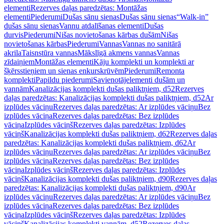
elementi
Rezerves daļas paredzētas: Montāžas
elementi
Piederumi
Dušas sānu sienas
Dušas sānu sienas
“Walk-in”
dušas sānu sienas
Vannu atdalīšanas elementi
Dušas
durvis
Piederumi
Nišas novietošanas kārbas dušām
Nišas
novietošanas kārbas
Piederumi
Vannas
Vannas no sanitārā
akrila
Taisnstūra vannas
Mākslīgā akmens vannas
Vannas
zīdaiņiem
Montāžas elementi
Kāju komplekti un komplekti ar
šķērsstieņiem un sienas enkurskrūvēm
Piederumi
Remonta
komplekti
Papildu piederumi
Savienotājelementi dušām un
vannām
Kanalizācijas komplekti dušas paliktņiem, d52
Rezerves
daļas paredzētas: Kanalizācijas komplekti dušas paliktņiem, d52
Ar
izplūdes vāciņu
Rezerves daļas paredzētas: Ar izplūdes vāciņu
Bez
izplūdes vāciņa
Rezerves daļas paredzētas: Bez izplūdes
vāciņa
Izplūdes vāciņš
Rezerves daļas paredzētas: Izplūdes
vāciņš
Kanalizācijas komplekti dušas paliktņiem, d62
Rezerves daļas
paredzētas: Kanalizācijas komplekti dušas paliktņiem, d62
Ar
izplūdes vāciņu
Rezerves daļas paredzētas: Ar izplūdes vāciņu
Bez
izplūdes vāciņa
Rezerves daļas paredzētas: Bez izplūdes
vāciņa
Izplūdes vāciņš
Rezerves daļas paredzētas: Izplūdes
vāciņš
Kanalizācijas komplekti dušas paliktņiem, d90
Rezerves daļas
paredzētas: Kanalizācijas komplekti dušas paliktņiem, d90
Ar
izplūdes vāciņu
Rezerves daļas paredzētas: Ar izplūdes vāciņu
Bez
izplūdes vāciņa
Rezerves daļas paredzētas: Bez izplūdes
vāciņa
Izplūdes vāciņš
Rezerves daļas paredzētas: Izplūdes
vāciņš
Kanalizācijas komplekti vannām, d52
Rezerves daļas