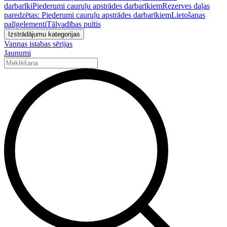
darbarīki
Piederumi cauruļu apstrādes darbarīkiem
Rezerves daļas
paredzētas: Piederumi cauruļu apstrādes darbarīkiem
Lietošanas
palīgelementi
Tālvadības pultis
Izstrādājumu kategorijas
Vannas istabas sērijas
Jaunumi