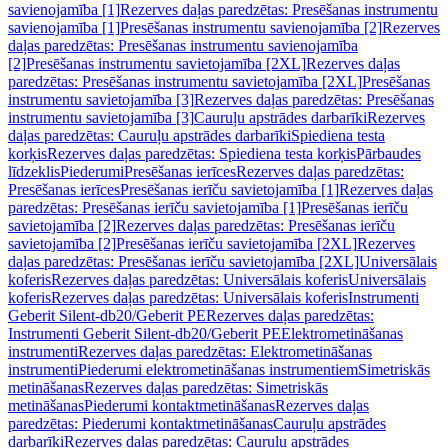
savienojamība [1]
Rezerves daļas paredzētas: Presēšanas instrumentu
savienojamība [1]
Presēšanas instrumentu savienojamība [2]
Rezerves
daļas paredzētas: Presēšanas instrumentu savienojamība
[2]
Presēšanas instrumentu savietojamība [2XL]
Rezerves daļas
paredzētas: Presēšanas instrumentu savietojamība [2XL]
Presēšanas
instrumentu savietojamība [3]
Rezerves daļas paredzētas: Presēšanas
instrumentu savietojamība [3]
Cauruļu apstrādes darbarīki
Rezerves
daļas paredzētas: Cauruļu apstrādes darbarīki
Spiediena testa
korķis
Rezerves daļas paredzētas: Spiediena testa korķis
Pārbaudes
līdzeklis
Piederumi
Presēšanas ierīces
Rezerves daļas paredzētas:
Presēšanas ierīces
Presēšanas ierīču savietojamība [1]
Rezerves daļas
paredzētas: Presēšanas ierīču savietojamība [1]
Presēšanas ierīču
savietojamība [2]
Rezerves daļas paredzētas: Presēšanas ierīču
savietojamība [2]
Presēšanas ierīču savietojamība [2XL]
Rezerves
daļas paredzētas: Presēšanas ierīču savietojamība [2XL]
Universālais
koferis
Rezerves daļas paredzētas: Universālais koferis
Universālais
koferis
Rezerves daļas paredzētas: Universālais koferis
Instrumenti
Geberit Silent-db20/Geberit PE
Rezerves daļas paredzētas:
Instrumenti Geberit Silent-db20/Geberit PE
Elektrometināšanas
instrumenti
Rezerves daļas paredzētas: Elektrometināšanas
instrumenti
Piederumi elektrometināšanas instrumentiem
Simetriskās
metināšanas
Rezerves daļas paredzētas: Simetriskās
metināšanas
Piederumi kontaktmetināšanas
Rezerves daļas
paredzētas: Piederumi kontaktmetināšanas
Cauruļu apstrādes
darbarīki
Rezerves daļas paredzētas: Cauruļu apstrādes