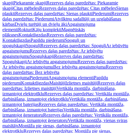
skapji
Piekaramie skapji
Rezerves daļas paredzētas: Piekaramie
skapji
Citas mēbeles
Rezerves daļas paredzētas: Citas mēbeles
Sienas
plaukti
Rezerves daļas paredzētas: Sienas plaukti
Piederumi
Rezerves
daļas paredzētas: Piederumi
Atvilktņu sadalītāji un uzglabāšanas
kārbas
Dvieļu turētāji un dvieļu āķi
Apgaismojuma
elementi
Rokturi
Kāju komplekti
Magnētiskās
plāksnes
Kontaktligzdas
Rezerves daļas paredzētas:
Kontaktligzdas
Papildu piederumi
Spoguļi un
spoguļskapji
Spoguļi
Rezerves daļas paredzētas: Spoguļi
Ar iebūvētu
apgaismojumu
Rezerves daļas paredzētas: Ar iebūvētu
apgaismojumu
Spoguļskapji
Rezerves daļas paredzētas:
Spoguļskapji
Ar iebūvētu apgaismojumu
Rezerves daļas paredzētas:
Ar iebūvētu apgaismojumu
Bez iebūvēta apgaismojuma
Rezerves
daļas paredzētas: Bez iebūvēta
apgaismojuma
Piederumi
Apgaismojuma elementi
Papildu
piederumi
Kontaktligzdas
Maisītāji
Izlietnes maisītāji
Rezerves daļas
paredzētas: Izlietnes maisītāji
Vertikāla montāža, darbināšana,
izmantojot elektrotīklu
Rezerves daļas paredzētas: Vertikāla montāža,
darbināšana, izmantojot elektrotīklu
Vertikāla montāža, darbināšana,
izmantojot baterijas
Rezerves daļas paredzētas: Vertikāla montāža,
darbināšana, izmantojot baterijas
Vertikāla montāža, darbināšana,
izmantojot ģeneratoru
Rezerves daļas paredzētas: Vertikāla montāža,
darbināšana, izmantojot ģeneratoru
Vertikāla montāža, vienas sviras
maisītājs
Montāža pie sienas, darbināšana, izmantojot
elektrotīklu
Rezerves daļas paredzētas: Montāža pie sienas,