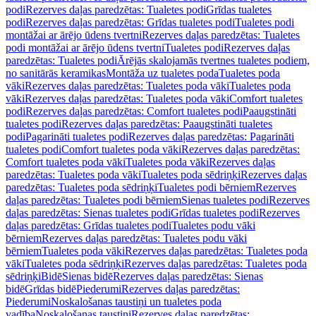
podi
Rezerves daļas paredzētas: Tualetes podi
Grīdas tualetes
podi
Rezerves daļas paredzētas: Grīdas tualetes podi
Tualetes podi
montāžai ar ārējo ūdens tvertni
Rezerves daļas paredzētas: Tualetes
podi montāžai ar ārējo ūdens tvertni
Tualetes podi
Rezerves daļas
paredzētas: Tualetes podi
Ārējās skalojamās tvertnes tualetes podiem,
no sanitārās keramikas
Montāža uz tualetes poda
Tualetes poda
vāki
Rezerves daļas paredzētas: Tualetes poda vāki
Tualetes poda
vāki
Rezerves daļas paredzētas: Tualetes poda vāki
Comfort tualetes
podi
Rezerves daļas paredzētas: Comfort tualetes podi
Paaugstināti
tualetes podi
Rezerves daļas paredzētas: Paaugstināti tualetes
podi
Pagarināti tualetes podi
Rezerves daļas paredzētas: Pagarināti
tualetes podi
Comfort tualetes poda vāki
Rezerves daļas paredzētas:
Comfort tualetes poda vāki
Tualetes poda vāki
Rezerves daļas
paredzētas: Tualetes poda vāki
Tualetes poda sēdriņķi
Rezerves daļas
paredzētas: Tualetes poda sēdriņķi
Tualetes podi bērniem
Rezerves
daļas paredzētas: Tualetes podi bērniem
Sienas tualetes podi
Rezerves
daļas paredzētas: Sienas tualetes podi
Grīdas tualetes podi
Rezerves
daļas paredzētas: Grīdas tualetes podi
Tualetes podu vāki
bērniem
Rezerves daļas paredzētas: Tualetes podu vāki
bērniem
Tualetes poda vāki
Rezerves daļas paredzētas: Tualetes poda
vāki
Tualetes poda sēdriņķi
Rezerves daļas paredzētas: Tualetes poda
sēdriņķi
Bidē
Sienas bidē
Rezerves daļas paredzētas: Sienas
bidē
Grīdas bidē
Piederumi
Rezerves daļas paredzētas:
Piederumi
Noskalošanas taustiņi un tualetes poda
vadība
Noskalošanas taustiņi
Rezerves daļas paredzētas: