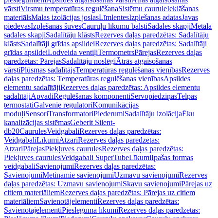
vārsti
Virsmu temperatūras regulēšana
Sistēmu caurule
Ieklāšanas
materiāls
Malas izolācijas joslas
Līmlentes
Izplešanas adatas
Javas
piedevas
Izplešanās šuves
Cauruļu līkumu balsti
Sadales skapji
Metāla
sadales skapji
Sadalītāju klāsts
Rezerves daļas paredzētas: Sadalītāju
klāsts
Sadalītāji grīdas apsildei
Rezerves daļas paredzētas: Sadalītāji
grīdas apsildei
Lodveida ventiļi
Termometrs
Pārejas
Rezerves daļas
paredzētas: Pārejas
Sadalītāju noslēgi
Ātrās atgaisošanas
vārsti
Plūsmas sadalītājs
Temperatūras regulēšanas vienības
Rezerves
daļas paredzētas: Temperatūras regulēšanas vienības
Apsildes
elementu sadalītāji
Rezerves daļas paredzētas: Apsildes elementu
sadalītāji
Apvadi
Regulēšanas komponenti
Servopiedziņas
Telpas
termostati
Galvenie regulatori
Komunikācijas
moduļi
Sensori
Transformatori
Piederumi
Sadalītāju izolācija
Ēku
kanalizācijas sistēmas
Geberit Silent-
db20
Caurules
Veidgabali
Rezerves daļas paredzētas:
Veidgabali
Līkumi
Atzari
Rezerves daļas paredzētas:
Atzari
Pārejas
Piekļuves caurules
Rezerves daļas paredzētas:
Piekļuves caurules
Veidgabali SuperTube
Līkumi
Īpašas formas
veidgabali
Savienojumi
Rezerves daļas paredzētas:
Savienojumi
Metināmie savienojumi
Uzmavu savienojumi
Rezerves
daļas paredzētas: Uzmavu savienojumi
Skavu savienojumi
Pārejas uz
citiem materiāliem
Rezerves daļas paredzētas: Pārejas uz citiem
materiāliem
Savienotājelementi
Rezerves daļas paredzētas:
Savienotājelementi
Pieslēguma līkumi
Rezerves daļas paredzētas: