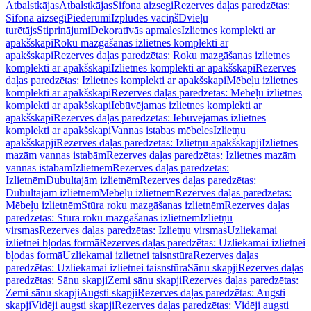
Atbalstkājas
Atbalstkājas
Sifona aizsegi
Rezerves daļas paredzētas:
Sifona aizsegi
Piederumi
Izplūdes vāciņš
Dvieļu
turētājs
Stiprinājumi
Dekoratīvās apmales
Izlietnes komplekti ar
apakšskapi
Roku mazgāšanas izlietnes komplekti ar
apakšskapi
Rezerves daļas paredzētas: Roku mazgāšanas izlietnes
komplekti ar apakšskapi
Izlietnes komplekti ar apakšskapi
Rezerves
daļas paredzētas: Izlietnes komplekti ar apakšskapi
Mēbeļu izlietnes
komplekti ar apakšskapi
Rezerves daļas paredzētas: Mēbeļu izlietnes
komplekti ar apakšskapi
Iebūvējamas izlietnes komplekti ar
apakšskapi
Rezerves daļas paredzētas: Iebūvējamas izlietnes
komplekti ar apakšskapi
Vannas istabas mēbeles
Izlietņu
apakšskapji
Rezerves daļas paredzētas: Izlietņu apakšskapji
Izlietnes
mazām vannas istabām
Rezerves daļas paredzētas: Izlietnes mazām
vannas istabām
Izlietnēm
Rezerves daļas paredzētas:
Izlietnēm
Dubultajām izlietnēm
Rezerves daļas paredzētas:
Dubultajām izlietnēm
Mēbeļu izlietnēm
Rezerves daļas paredzētas:
Mēbeļu izlietnēm
Stūra roku mazgāšanas izlietnēm
Rezerves daļas
paredzētas: Stūra roku mazgāšanas izlietnēm
Izlietņu
virsmas
Rezerves daļas paredzētas: Izlietņu virsmas
Uzliekamai
izlietnei bļodas formā
Rezerves daļas paredzētas: Uzliekamai izlietnei
bļodas formā
Uzliekamai izlietnei taisnstūra
Rezerves daļas
paredzētas: Uzliekamai izlietnei taisnstūra
Sānu skapji
Rezerves daļas
paredzētas: Sānu skapji
Zemi sānu skapji
Rezerves daļas paredzētas:
Zemi sānu skapji
Augsti skapji
Rezerves daļas paredzētas: Augsti
skapji
Vidēji augsti skapji
Rezerves daļas paredzētas: Vidēji augsti