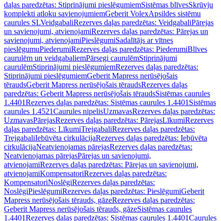
daļas paredzētas: Stiprinājumi pieslēgumiem
Sistēmas blīves
Skrūvju
komplekti atloku savienojumiem
Geberit Volex
Apsildes sistēmu
caurules SL
Veidgabali
Rezerves daļas paredzētas: Veidgabali
Pārejas
un savienojumi, atvienojami
Rezerves daļas paredzētas: Pārejas un
savienojumi, atvienojami
Pieslēgumi
Sadalītājs ar vītnes
pieslēgumu
Piederumi
Rezerves daļas paredzētas: Piederumi
Blīves
caurulēm un veidgabaliem
Pārsegi caurulēm
Stiprinājumi
caurulēm
Stiprinājumi pieslēgumiem
Rezerves daļas paredzētas:
Stiprinājumi pieslēgumiem
Geberit Mapress nerūsējošais
tērauds
Geberit Mapress nerūsējošais tērauds
Rezerves daļas
paredzētas: Geberit Mapress nerūsējošais tērauds
Sistēmas caurules
1.4401
Rezerves daļas paredzētas: Sistēmas caurules 1.4401
Sistēmas
caurules 1.4521
Caurules nipelis
Uzmavas
Rezerves daļas paredzētas:
Uzmavas
Pārejas
Rezerves daļas paredzētas: Pārejas
Līkumi
Rezerves
daļas paredzētas: Līkumi
Trejgabali
Rezerves daļas paredzētas:
Trejgabali
Iebūvēta cirkulācija
Rezerves daļas paredzētas: Iebūvēta
cirkulācija
Neatvienojamas pārejas
Rezerves daļas paredzētas:
Neatvienojamas pārejas
Pārejas un savienojumi,
atvienojami
Rezerves daļas paredzētas: Pārejas un savienojumi,
atvienojami
Kompensatori
Rezerves daļas paredzētas:
Kompensatori
Noslēgi
Rezerves daļas paredzētas:
Noslēgi
Pieslēgumi
Rezerves daļas paredzētas: Pieslēgumi
Geberit
Mapress nerūsējošais tērauds, gāze
Rezerves daļas paredzētas:
Geberit Mapress nerūsējošais tērauds, gāze
Sistēmas caurules
1.4401
Rezerves daļas paredzētas: Sistēmas caurules 1.4401
Caurules