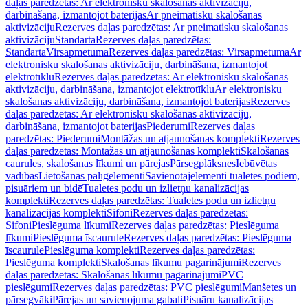
daļas paredzētas: Ar elektronisku skalošanas aktivizāciju,
darbināšana, izmantojot baterijas
Ar pneimatisku skalošanas
aktivizāciju
Rezerves daļas paredzētas: Ar pneimatisku skalošanas
aktivizāciju
Standarta
Rezerves daļas paredzētas:
Standarta
Virsapmetuma
Rezerves daļas paredzētas: Virsapmetuma
Ar
elektronisku skalošanas aktivizāciju, darbināšana, izmantojot
elektrotīklu
Rezerves daļas paredzētas: Ar elektronisku skalošanas
aktivizāciju, darbināšana, izmantojot elektrotīklu
Ar elektronisku
skalošanas aktivizāciju, darbināšana, izmantojot baterijas
Rezerves
daļas paredzētas: Ar elektronisku skalošanas aktivizāciju,
darbināšana, izmantojot baterijas
Piederumi
Rezerves daļas
paredzētas: Piederumi
Montāžas un atjaunošanas komplekti
Rezerves
daļas paredzētas: Montāžas un atjaunošanas komplekti
Skalošanas
caurules, skalošanas līkumi un pārejas
Pārsegplāksnes
Iebūvētas
vadības
Lietošanas palīgelementi
Savienotājelementi tualetes podiem,
pisuāriem un bidē
Tualetes podu un izlietņu kanalizācijas
komplekti
Rezerves daļas paredzētas: Tualetes podu un izlietņu
kanalizācijas komplekti
Sifoni
Rezerves daļas paredzētas:
Sifoni
Pieslēguma līkumi
Rezerves daļas paredzētas: Pieslēguma
līkumi
Pieslēguma īscaurule
Rezerves daļas paredzētas: Pieslēguma
īscaurule
Pieslēguma komplekti
Rezerves daļas paredzētas:
Pieslēguma komplekti
Skalošanas līkumu pagarinājumi
Rezerves
daļas paredzētas: Skalošanas līkumu pagarinājumi
PVC
pieslēgumi
Rezerves daļas paredzētas: PVC pieslēgumi
Manšetes un
pārsegvāki
Pārejas un savienojuma gabali
Pisuāru kanalizācijas