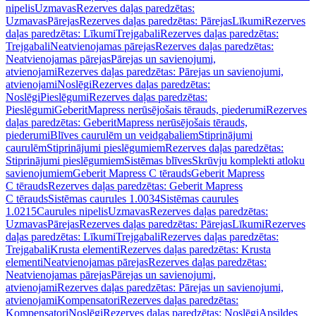
nipelis
Uzmavas
Rezerves daļas paredzētas:
Uzmavas
Pārejas
Rezerves daļas paredzētas: Pārejas
Līkumi
Rezerves
daļas paredzētas: Līkumi
Trejgabali
Rezerves daļas paredzētas:
Trejgabali
Neatvienojamas pārejas
Rezerves daļas paredzētas:
Neatvienojamas pārejas
Pārejas un savienojumi,
atvienojami
Rezerves daļas paredzētas: Pārejas un savienojumi,
atvienojami
Noslēgi
Rezerves daļas paredzētas:
Noslēgi
Pieslēgumi
Rezerves daļas paredzētas:
Pieslēgumi
GeberitMapress nerūsējošais tērauds, piederumi
Rezerves
daļas paredzētas: GeberitMapress nerūsējošais tērauds,
piederumi
Blīves caurulēm un veidgabaliem
Stiprinājumi
caurulēm
Stiprinājumi pieslēgumiem
Rezerves daļas paredzētas:
Stiprinājumi pieslēgumiem
Sistēmas blīves
Skrūvju komplekti atloku
savienojumiem
Geberit Mapress C tērauds
Geberit Mapress
C tērauds
Rezerves daļas paredzētas: Geberit Mapress
C tērauds
Sistēmas caurules 1.0034
Sistēmas caurules
1.0215
Caurules nipelis
Uzmavas
Rezerves daļas paredzētas:
Uzmavas
Pārejas
Rezerves daļas paredzētas: Pārejas
Līkumi
Rezerves
daļas paredzētas: Līkumi
Trejgabali
Rezerves daļas paredzētas:
Trejgabali
Krusta elementi
Rezerves daļas paredzētas: Krusta
elementi
Neatvienojamas pārejas
Rezerves daļas paredzētas:
Neatvienojamas pārejas
Pārejas un savienojumi,
atvienojami
Rezerves daļas paredzētas: Pārejas un savienojumi,
atvienojami
Kompensatori
Rezerves daļas paredzētas:
Kompensatori
Noslēgi
Rezerves daļas paredzētas: Noslēgi
Apsildes