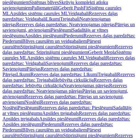
pieslēgumiem
Sistēmas blīves
Skrūvju komplekti atloku
savienojumiem
Palīgmateriāli
Geberit PushFit
Sistēmu caurules
ML
Apsildes sistēmu caurules ML
Veidgabali
Rezerves daļas
paredzētas: Veidgabali
Līkumi
Trejgabali
Neatvienojamas
pārejas
Rezerves daļas paredzētas: Neatvienojamas pārejas
Pārejas un
savienojumi, atvienojami
Pieslēgumi
Sadalītājs ar vītnes
pieslēgumu
Apsildes pieslēgumi
Piederumi
Rezerves daļas paredzētas:
Piederumi
Blīves caurulēm un veidgabaliem
Pārsegi
caurulēm
Stiprinājumi caurulēm
Stiprinājumi pieslēgumiem
Rezerves
daļas paredzētas: Stiprinājumi pieslēgumiem
Geberit Mepla
Sistēmu
caurules ML
Apsildes sistēmu caurules ML
Veidgabali
Rezerves daļas
paredzētas: Veidgabali
Savienojumi
Rezerves daļas paredzētas:
Savienojumi
Pārejas
Rezerves daļas paredzētas:
Pārejas
Līkumi
Rezerves daļas paredzētas: Līkumi
Trejgabali
Rezerves
daļas paredzētas: Trejgabali
Iebūvēta cirkulācija
Rezerves daļas
paredzētas: Iebūvēta cirkulācija
Neatvienojamas pārejas
Rezerves
daļas paredzētas: Neatvienojamas pārejas
Pārejas un savienojumi,
atvienojami
Rezerves daļas paredzētas: Pārejas un savienojumi,
atvienojami
Noslēgi
Rezerves daļas paredzētas:
Noslēgi
Pieslēgumi
Rezerves daļas paredzētas: Pieslēgumi
Sadalītājs
ar vītnes pieslēgumu
Apsildes trejgabals
Rezerves daļas paredzētas:
Apsildes trejgabals
Apsildes pieslēgumi
Rezerves daļas paredzētas:
Apsildes pieslēgumi
Piederumi
Rezerves daļas paredzētas:
Piederumi
Blīves caurulēm un veidgabaliem
Pārsegi
caurulēm
Stiprinājumi caurulēm
Stiprinājumi pieslēgumiem
Rezerves