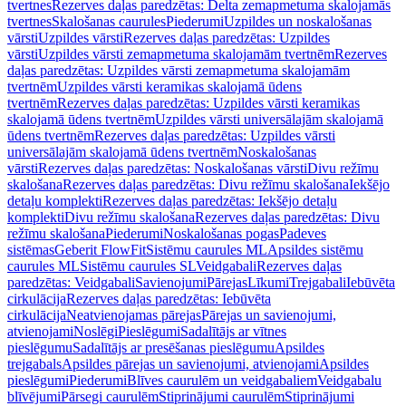
tvertnes
Rezerves daļas paredzētas: Delta zemapmetuma skalojamās
tvertnes
Skalošanas caurules
Piederumi
Uzpildes un noskalošanas
vārsti
Uzpildes vārsti
Rezerves daļas paredzētas: Uzpildes
vārsti
Uzpildes vārsti zemapmetuma skalojamām tvertnēm
Rezerves
daļas paredzētas: Uzpildes vārsti zemapmetuma skalojamām
tvertnēm
Uzpildes vārsti keramikas skalojamā ūdens
tvertnēm
Rezerves daļas paredzētas: Uzpildes vārsti keramikas
skalojamā ūdens tvertnēm
Uzpildes vārsti universālajām skalojamā
ūdens tvertnēm
Rezerves daļas paredzētas: Uzpildes vārsti
universālajām skalojamā ūdens tvertnēm
Noskalošanas
vārsti
Rezerves daļas paredzētas: Noskalošanas vārsti
Divu režīmu
skalošana
Rezerves daļas paredzētas: Divu režīmu skalošana
Iekšējo
detaļu komplekti
Rezerves daļas paredzētas: Iekšējo detaļu
komplekti
Divu režīmu skalošana
Rezerves daļas paredzētas: Divu
režīmu skalošana
Piederumi
Noskalošanas pogas
Padeves
sistēmas
Geberit FlowFit
Sistēmu caurules ML
Apsildes sistēmu
caurules ML
Sistēmu caurules SL
Veidgabali
Rezerves daļas
paredzētas: Veidgabali
Savienojumi
Pārejas
Līkumi
Trejgabali
Iebūvēta
cirkulācija
Rezerves daļas paredzētas: Iebūvēta
cirkulācija
Neatvienojamas pārejas
Pārejas un savienojumi,
atvienojami
Noslēgi
Pieslēgumi
Sadalītājs ar vītnes
pieslēgumu
Sadalītājs ar presēšanas pieslēgumu
Apsildes
trejgabals
Apsildes pārejas un savienojumi, atvienojami
Apsildes
pieslēgumi
Piederumi
Blīves caurulēm un veidgabaliem
Veidgabalu
blīvējumi
Pārsegi caurulēm
Stiprinājumi caurulēm
Stiprinājumi