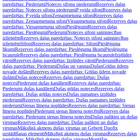
paredzētas: Piederumi
Noteces sifonu piederumi
Rezerves daļas
paredzētas: Noteces sifonu piederumi
P veida sifoni
Rezerves daļas
paredzētas: P veida sifoni
Zemapmetuma sifoni
Rezerves daļas
paredzētas: Zemapmetuma sifoni
Virsapmetuma sifoni
Rezerves daļas
paredzētas: Virsapmetuma sifoni
Pieslēgumi
Rezerves daļas
paredzētas: Pieslēgumi
Piederumi
Noteces sifoni saimniecības
izlietnēm
Rezerves daļas paredzētas: Noteces sifoni saimniecības
izlietnēm
Sifoni
Rezerves daļas paredzētas: Sifoni
Pieslēguma
līkumi
Rezerves daļas paredzētas: Pieslēguma līkumi
Pieslēguma
īscaurule
Rezerves daļas paredzētas: Pieslēguma īscaurule
Izplūdes
vārsti
Rezerves daļas paredzētas: Izplūdes vārsti
Piederumi
Rezerves
daļas paredzētas: Piederumi
Dušas un vannas
Dušas
Grīdas ūdens
novade dušām
Rezerves daļas paredzētas: Grīdas ūdens novade
dušām
Dušas noteces
Rezerves daļas paredzētas: Dušas
noteces
Piederumi dušas kanāliem
Rezerves daļas paredzētas:
Piederumi dušas kanāliem
Dušas grīdas noteces
Rezerves daļas
paredzētas: Dušas grīdas noteces
Dušas pamatnes izplūdes
piederumi
Rezerves daļas paredzētas: Dušas pamatnes izplūdes
piederumi
Sienas līmeņa noplūdes
Rezerves daļas paredzētas: Sienas
līmeņa noplūdes
Piederumi sienas līmeņa notecēm
Rezerves daļas
paredzētas: Piederumi sienas līmeņa notecēm
Dušas paliktņi un dušas
virsmas
Rezerves daļas paredzētas: Dušas paliktņi un dušas
virsmas
Mākslīgā akmens dušas virsmas un Geberit Duofix
uzstādīšanas elementi
Mākslīgā akmens dušas virsmas
Rezerves daļas
paredzētas: Mākslīgā akmens dušas virsmas
Montāžas