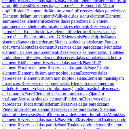
elementi
Rezerves daļas paredzētas: Pisuāru elementi
Elementi dušām
ar noplūdi sienā
Rezerves daļas paredzētas: Elementi dušām ar
noplūdi sienā
Elementi dušām un vannām
Rezerves daļas paredzētas:
Elementi dušām un vannām
Walk-in dušas sienu elementi
Elementi
saimniecības izlietnēm
Rezerves daļas paredzētas: Elementi
saimniecības izlietnēm
Konsoļu slodzes elementi
Rezerves daļas
paredzētas: Konsoļu slodzes elementi
Piederumi
Rezerves daļas
paredzētas: Piederumi
Geberit GIS
Sienas sistēmas
Stiprināšanas
sistēmas
Sagatavju piederumi
Skaņas izolācijas piederumi
Paneļu
apšuvums
Montāžas elementi
Rezerves daļas paredzētas: Montāžas
elementi
Tualetes podu elementi
Rezerves daļas paredzētas: Tualetes
podu elementi
Izlietņu elementi
Rezerves daļas paredzētas: Izlietņu
elementi
Bidē elementi
Rezerves daļas paredzētas: Bidē
elementi
Pisuāru elementi
Rezerves daļas paredzētas: Pisuāru
elementi
Elementi dušām arar noplūdi sienā
Rezerves daļas
paredzētas: Elementi dušām arar noplūdi sienā
Elementi maisītājiem
un ierīcēm
Rezerves daļas paredzētas: Elementi maisītājiem un
ierīcēm
Elementi veļas un trauku mazgājamām mašīnām
Rezerves
daļas paredzētas: Elementi veļas un trauku mazgājamām
mašīnām
Konsoļu slodzes elementi
Piederumi
Rezerves daļas
paredzētas: Piederumi
Piederumi
Rezerves daļas paredzētas:
Piederumi
Sistēmas sienām
Rezerves daļas paredzētas: Sistēmas
sienām
Padeves sistēmām
Ūdens novadei
Geberit Kombifix
Montāžas
elementi
Rezerves daļas paredzētas: Montāžas elementi
Tualetes podu
elementi
Rezerves daļas paredzētas: Tualetes podu elementi
Izlietņu