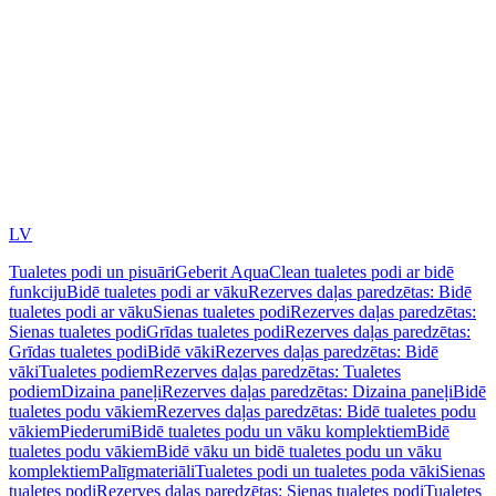
LV
Tualetes podi un pisuāri
Geberit AquaClean tualetes podi ar bidē
funkciju
Bidē tualetes podi ar vāku
Rezerves daļas paredzētas: Bidē
tualetes podi ar vāku
Sienas tualetes podi
Rezerves daļas paredzētas:
Sienas tualetes podi
Grīdas tualetes podi
Rezerves daļas paredzētas:
Grīdas tualetes podi
Bidē vāki
Rezerves daļas paredzētas: Bidē
vāki
Tualetes podiem
Rezerves daļas paredzētas: Tualetes
podiem
Dizaina paneļi
Rezerves daļas paredzētas: Dizaina paneļi
Bidē
tualetes podu vākiem
Rezerves daļas paredzētas: Bidē tualetes podu
vākiem
Piederumi
Bidē tualetes podu un vāku komplektiem
Bidē
tualetes podu vākiem
Bidē vāku un bidē tualetes podu un vāku
komplektiem
Palīgmateriāli
Tualetes podi un tualetes poda vāki
Sienas
tualetes podi
Rezerves daļas paredzētas: Sienas tualetes podi
Tualetes