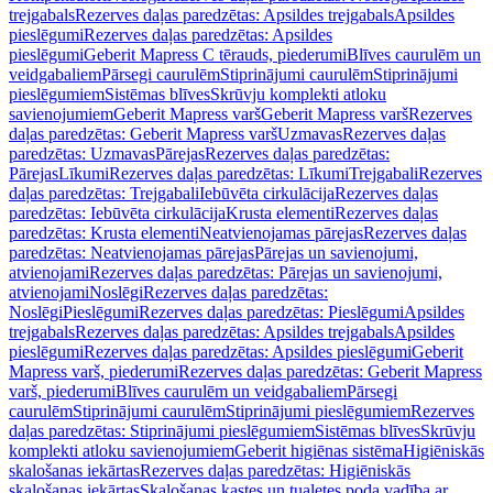
trejgabals
Rezerves daļas paredzētas: Apsildes trejgabals
Apsildes
pieslēgumi
Rezerves daļas paredzētas: Apsildes
pieslēgumi
Geberit Mapress C tērauds, piederumi
Blīves caurulēm un
veidgabaliem
Pārsegi caurulēm
Stiprinājumi caurulēm
Stiprinājumi
pieslēgumiem
Sistēmas blīves
Skrūvju komplekti atloku
savienojumiem
Geberit Mapress varš
Geberit Mapress varš
Rezerves
daļas paredzētas: Geberit Mapress varš
Uzmavas
Rezerves daļas
paredzētas: Uzmavas
Pārejas
Rezerves daļas paredzētas:
Pārejas
Līkumi
Rezerves daļas paredzētas: Līkumi
Trejgabali
Rezerves
daļas paredzētas: Trejgabali
Iebūvēta cirkulācija
Rezerves daļas
paredzētas: Iebūvēta cirkulācija
Krusta elementi
Rezerves daļas
paredzētas: Krusta elementi
Neatvienojamas pārejas
Rezerves daļas
paredzētas: Neatvienojamas pārejas
Pārejas un savienojumi,
atvienojami
Rezerves daļas paredzētas: Pārejas un savienojumi,
atvienojami
Noslēgi
Rezerves daļas paredzētas:
Noslēgi
Pieslēgumi
Rezerves daļas paredzētas: Pieslēgumi
Apsildes
trejgabals
Rezerves daļas paredzētas: Apsildes trejgabals
Apsildes
pieslēgumi
Rezerves daļas paredzētas: Apsildes pieslēgumi
Geberit
Mapress varš, piederumi
Rezerves daļas paredzētas: Geberit Mapress
varš, piederumi
Blīves caurulēm un veidgabaliem
Pārsegi
caurulēm
Stiprinājumi caurulēm
Stiprinājumi pieslēgumiem
Rezerves
daļas paredzētas: Stiprinājumi pieslēgumiem
Sistēmas blīves
Skrūvju
komplekti atloku savienojumiem
Geberit higiēnas sistēma
Higiēniskās
skalošanas iekārtas
Rezerves daļas paredzētas: Higiēniskās
skalošanas iekārtas
Skalošanas kastes un tualetes poda vadība ar