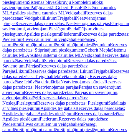
pieslēgumiem
Sistēmas blīves
Skrūvju komplekti atloku
savienojumiem
Palīgmateriāli
Geberit PushFit
Sistēmu caurules
ML
Apsildes sistēmu caurules ML
Veidgabali
Rezerves daļas
paredzētas: Veidgabali
Līkumi
Trejgabali
Neatvienojamas
pārejas
Rezerves daļas paredzētas: Neatvienojamas pārejas
Pārejas un
savienojumi, atvienojami
Pieslēgumi
Sadalītājs ar vītnes
pieslēgumu
Apsildes pieslēgumi
Piederumi
Rezerves daļas paredzētas:
Piederumi
Blīves caurulēm un veidgabaliem
Pārsegi
caurulēm
Stiprinājumi caurulēm
Stiprinājumi pieslēgumiem
Rezerves
daļas paredzētas: Stiprinājumi pieslēgumiem
Geberit Mepla
Sistēmu
caurules ML
Apsildes sistēmu caurules ML
Veidgabali
Rezerves daļas
paredzētas: Veidgabali
Savienojumi
Rezerves daļas paredzētas:
Savienojumi
Pārejas
Rezerves daļas paredzētas:
Pārejas
Līkumi
Rezerves daļas paredzētas: Līkumi
Trejgabali
Rezerves
daļas paredzētas: Trejgabali
Iebūvēta cirkulācija
Rezerves daļas
paredzētas: Iebūvēta cirkulācija
Neatvienojamas pārejas
Rezerves
daļas paredzētas: Neatvienojamas pārejas
Pārejas un savienojumi,
atvienojami
Rezerves daļas paredzētas: Pārejas un savienojumi,
atvienojami
Noslēgi
Rezerves daļas paredzētas:
Noslēgi
Pieslēgumi
Rezerves daļas paredzētas: Pieslēgumi
Sadalītājs
ar vītnes pieslēgumu
Apsildes trejgabals
Rezerves daļas paredzētas:
Apsildes trejgabals
Apsildes pieslēgumi
Rezerves daļas paredzētas:
Apsildes pieslēgumi
Piederumi
Rezerves daļas paredzētas:
Piederumi
Blīves caurulēm un veidgabaliem
Pārsegi
caurulēm
Stiprinājumi caurulēm
Stiprinājumi pieslēgumiem
Rezerves