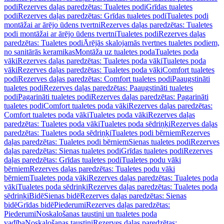
podi
Rezerves daļas paredzētas: Tualetes podi
Grīdas tualetes
podi
Rezerves daļas paredzētas: Grīdas tualetes podi
Tualetes podi
montāžai ar ārējo ūdens tvertni
Rezerves daļas paredzētas: Tualetes
podi montāžai ar ārējo ūdens tvertni
Tualetes podi
Rezerves daļas
paredzētas: Tualetes podi
Ārējās skalojamās tvertnes tualetes podiem,
no sanitārās keramikas
Montāža uz tualetes poda
Tualetes poda
vāki
Rezerves daļas paredzētas: Tualetes poda vāki
Tualetes poda
vāki
Rezerves daļas paredzētas: Tualetes poda vāki
Comfort tualetes
podi
Rezerves daļas paredzētas: Comfort tualetes podi
Paaugstināti
tualetes podi
Rezerves daļas paredzētas: Paaugstināti tualetes
podi
Pagarināti tualetes podi
Rezerves daļas paredzētas: Pagarināti
tualetes podi
Comfort tualetes poda vāki
Rezerves daļas paredzētas:
Comfort tualetes poda vāki
Tualetes poda vāki
Rezerves daļas
paredzētas: Tualetes poda vāki
Tualetes poda sēdriņķi
Rezerves daļas
paredzētas: Tualetes poda sēdriņķi
Tualetes podi bērniem
Rezerves
daļas paredzētas: Tualetes podi bērniem
Sienas tualetes podi
Rezerves
daļas paredzētas: Sienas tualetes podi
Grīdas tualetes podi
Rezerves
daļas paredzētas: Grīdas tualetes podi
Tualetes podu vāki
bērniem
Rezerves daļas paredzētas: Tualetes podu vāki
bērniem
Tualetes poda vāki
Rezerves daļas paredzētas: Tualetes poda
vāki
Tualetes poda sēdriņķi
Rezerves daļas paredzētas: Tualetes poda
sēdriņķi
Bidē
Sienas bidē
Rezerves daļas paredzētas: Sienas
bidē
Grīdas bidē
Piederumi
Rezerves daļas paredzētas:
Piederumi
Noskalošanas taustiņi un tualetes poda
vadība
Noskalošanas taustiņi
Rezerves daļas paredzētas: