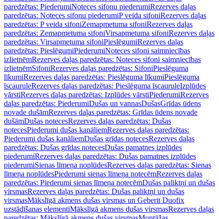
paredzētas: Piederumi
Noteces sifonu piederumi
Rezerves daļas
paredzētas: Noteces sifonu piederumi
P veida sifoni
Rezerves daļas
paredzētas: P veida sifoni
Zemapmetuma sifoni
Rezerves daļas
paredzētas: Zemapmetuma sifoni
Virsapmetuma sifoni
Rezerves daļas
paredzētas: Virsapmetuma sifoni
Pieslēgumi
Rezerves daļas
paredzētas: Pieslēgumi
Piederumi
Noteces sifoni saimniecības
izlietnēm
Rezerves daļas paredzētas: Noteces sifoni saimniecības
izlietnēm
Sifoni
Rezerves daļas paredzētas: Sifoni
Pieslēguma
līkumi
Rezerves daļas paredzētas: Pieslēguma līkumi
Pieslēguma
īscaurule
Rezerves daļas paredzētas: Pieslēguma īscaurule
Izplūdes
vārsti
Rezerves daļas paredzētas: Izplūdes vārsti
Piederumi
Rezerves
daļas paredzētas: Piederumi
Dušas un vannas
Dušas
Grīdas ūdens
novade dušām
Rezerves daļas paredzētas: Grīdas ūdens novade
dušām
Dušas noteces
Rezerves daļas paredzētas: Dušas
noteces
Piederumi dušas kanāliem
Rezerves daļas paredzētas:
Piederumi dušas kanāliem
Dušas grīdas noteces
Rezerves daļas
paredzētas: Dušas grīdas noteces
Dušas pamatnes izplūdes
piederumi
Rezerves daļas paredzētas: Dušas pamatnes izplūdes
piederumi
Sienas līmeņa noplūdes
Rezerves daļas paredzētas: Sienas
līmeņa noplūdes
Piederumi sienas līmeņa notecēm
Rezerves daļas
paredzētas: Piederumi sienas līmeņa notecēm
Dušas paliktņi un dušas
virsmas
Rezerves daļas paredzētas: Dušas paliktņi un dušas
virsmas
Mākslīgā akmens dušas virsmas un Geberit Duofix
uzstādīšanas elementi
Mākslīgā akmens dušas virsmas
Rezerves daļas
paredzētas: Mākslīgā akmens dušas virsmas
Montāžas