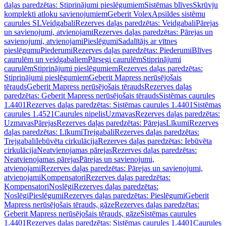
daļas paredzētas: Stiprinājumi pieslēgumiem
Sistēmas blīves
Skrūvju
komplekti atloku savienojumiem
Geberit Volex
Apsildes sistēmu
caurules SL
Veidgabali
Rezerves daļas paredzētas: Veidgabali
Pārejas
un savienojumi, atvienojami
Rezerves daļas paredzētas: Pārejas un
savienojumi, atvienojami
Pieslēgumi
Sadalītājs ar vītnes
pieslēgumu
Piederumi
Rezerves daļas paredzētas: Piederumi
Blīves
caurulēm un veidgabaliem
Pārsegi caurulēm
Stiprinājumi
caurulēm
Stiprinājumi pieslēgumiem
Rezerves daļas paredzētas:
Stiprinājumi pieslēgumiem
Geberit Mapress nerūsējošais
tērauds
Geberit Mapress nerūsējošais tērauds
Rezerves daļas
paredzētas: Geberit Mapress nerūsējošais tērauds
Sistēmas caurules
1.4401
Rezerves daļas paredzētas: Sistēmas caurules 1.4401
Sistēmas
caurules 1.4521
Caurules nipelis
Uzmavas
Rezerves daļas paredzētas:
Uzmavas
Pārejas
Rezerves daļas paredzētas: Pārejas
Līkumi
Rezerves
daļas paredzētas: Līkumi
Trejgabali
Rezerves daļas paredzētas:
Trejgabali
Iebūvēta cirkulācija
Rezerves daļas paredzētas: Iebūvēta
cirkulācija
Neatvienojamas pārejas
Rezerves daļas paredzētas:
Neatvienojamas pārejas
Pārejas un savienojumi,
atvienojami
Rezerves daļas paredzētas: Pārejas un savienojumi,
atvienojami
Kompensatori
Rezerves daļas paredzētas:
Kompensatori
Noslēgi
Rezerves daļas paredzētas:
Noslēgi
Pieslēgumi
Rezerves daļas paredzētas: Pieslēgumi
Geberit
Mapress nerūsējošais tērauds, gāze
Rezerves daļas paredzētas:
Geberit Mapress nerūsējošais tērauds, gāze
Sistēmas caurules
1.4401
Rezerves daļas paredzētas: Sistēmas caurules 1.4401
Caurules