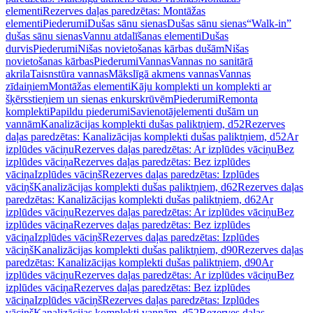
elementi
Rezerves daļas paredzētas: Montāžas
elementi
Piederumi
Dušas sānu sienas
Dušas sānu sienas
“Walk-in”
dušas sānu sienas
Vannu atdalīšanas elementi
Dušas
durvis
Piederumi
Nišas novietošanas kārbas dušām
Nišas
novietošanas kārbas
Piederumi
Vannas
Vannas no sanitārā
akrila
Taisnstūra vannas
Mākslīgā akmens vannas
Vannas
zīdaiņiem
Montāžas elementi
Kāju komplekti un komplekti ar
šķērsstieņiem un sienas enkurskrūvēm
Piederumi
Remonta
komplekti
Papildu piederumi
Savienotājelementi dušām un
vannām
Kanalizācijas komplekti dušas paliktņiem, d52
Rezerves
daļas paredzētas: Kanalizācijas komplekti dušas paliktņiem, d52
Ar
izplūdes vāciņu
Rezerves daļas paredzētas: Ar izplūdes vāciņu
Bez
izplūdes vāciņa
Rezerves daļas paredzētas: Bez izplūdes
vāciņa
Izplūdes vāciņš
Rezerves daļas paredzētas: Izplūdes
vāciņš
Kanalizācijas komplekti dušas paliktņiem, d62
Rezerves daļas
paredzētas: Kanalizācijas komplekti dušas paliktņiem, d62
Ar
izplūdes vāciņu
Rezerves daļas paredzētas: Ar izplūdes vāciņu
Bez
izplūdes vāciņa
Rezerves daļas paredzētas: Bez izplūdes
vāciņa
Izplūdes vāciņš
Rezerves daļas paredzētas: Izplūdes
vāciņš
Kanalizācijas komplekti dušas paliktņiem, d90
Rezerves daļas
paredzētas: Kanalizācijas komplekti dušas paliktņiem, d90
Ar
izplūdes vāciņu
Rezerves daļas paredzētas: Ar izplūdes vāciņu
Bez
izplūdes vāciņa
Rezerves daļas paredzētas: Bez izplūdes
vāciņa
Izplūdes vāciņš
Rezerves daļas paredzētas: Izplūdes
vāciņš
Kanalizācijas komplekti vannām, d52
Rezerves daļas