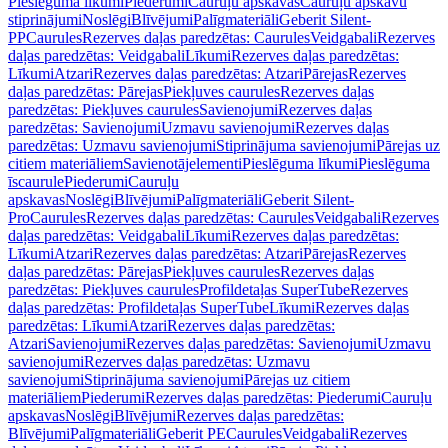
Pieslēguma līkumi
Piederumi
Cauruļu apskavas
Cauruļu apskavu
stiprinājumi
Noslēgi
Blīvējumi
Palīgmateriāli
Geberit Silent-
PP
Caurules
Rezerves daļas paredzētas: Caurules
Veidgabali
Rezerves
daļas paredzētas: Veidgabali
Līkumi
Rezerves daļas paredzētas:
Līkumi
Atzari
Rezerves daļas paredzētas: Atzari
Pārejas
Rezerves
daļas paredzētas: Pārejas
Piekļuves caurules
Rezerves daļas
paredzētas: Piekļuves caurules
Savienojumi
Rezerves daļas
paredzētas: Savienojumi
Uzmavu savienojumi
Rezerves daļas
paredzētas: Uzmavu savienojumi
Stiprinājuma savienojumi
Pārejas uz
citiem materiāliem
Savienotājelementi
Pieslēguma līkumi
Pieslēguma
īscaurule
Piederumi
Cauruļu
apskavas
Noslēgi
Blīvējumi
Palīgmateriāli
Geberit Silent-
Pro
Caurules
Rezerves daļas paredzētas: Caurules
Veidgabali
Rezerves
daļas paredzētas: Veidgabali
Līkumi
Rezerves daļas paredzētas:
Līkumi
Atzari
Rezerves daļas paredzētas: Atzari
Pārejas
Rezerves
daļas paredzētas: Pārejas
Piekļuves caurules
Rezerves daļas
paredzētas: Piekļuves caurules
Profildetaļas SuperTube
Rezerves
daļas paredzētas: Profildetaļas SuperTube
Līkumi
Rezerves daļas
paredzētas: Līkumi
Atzari
Rezerves daļas paredzētas:
Atzari
Savienojumi
Rezerves daļas paredzētas: Savienojumi
Uzmavu
savienojumi
Rezerves daļas paredzētas: Uzmavu
savienojumi
Stiprinājuma savienojumi
Pārejas uz citiem
materiāliem
Piederumi
Rezerves daļas paredzētas: Piederumi
Cauruļu
apskavas
Noslēgi
Blīvējumi
Rezerves daļas paredzētas:
Blīvējumi
Palīgmateriāli
Geberit PE
Caurules
Veidgabali
Rezerves