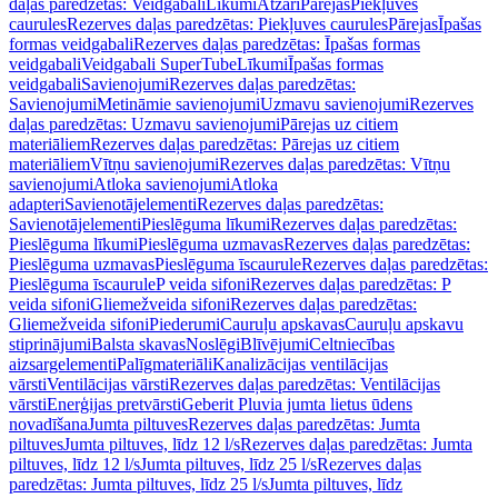
daļas paredzētas: Veidgabali
Līkumi
Atzari
Pārejas
Piekļuves
caurules
Rezerves daļas paredzētas: Piekļuves caurules
Pārejas
Īpašas
formas veidgabali
Rezerves daļas paredzētas: Īpašas formas
veidgabali
Veidgabali SuperTube
Līkumi
Īpašas formas
veidgabali
Savienojumi
Rezerves daļas paredzētas:
Savienojumi
Metināmie savienojumi
Uzmavu savienojumi
Rezerves
daļas paredzētas: Uzmavu savienojumi
Pārejas uz citiem
materiāliem
Rezerves daļas paredzētas: Pārejas uz citiem
materiāliem
Vītņu savienojumi
Rezerves daļas paredzētas: Vītņu
savienojumi
Atloka savienojumi
Atloka
adapteri
Savienotājelementi
Rezerves daļas paredzētas:
Savienotājelementi
Pieslēguma līkumi
Rezerves daļas paredzētas:
Pieslēguma līkumi
Pieslēguma uzmavas
Rezerves daļas paredzētas:
Pieslēguma uzmavas
Pieslēguma īscaurule
Rezerves daļas paredzētas:
Pieslēguma īscaurule
P veida sifoni
Rezerves daļas paredzētas: P
veida sifoni
Gliemežveida sifoni
Rezerves daļas paredzētas:
Gliemežveida sifoni
Piederumi
Cauruļu apskavas
Cauruļu apskavu
stiprinājumi
Balsta skavas
Noslēgi
Blīvējumi
Celtniecības
aizsargelementi
Palīgmateriāli
Kanalizācijas ventilācijas
vārsti
Ventilācijas vārsti
Rezerves daļas paredzētas: Ventilācijas
vārsti
Enerģijas pretvārsti
Geberit Pluvia jumta lietus ūdens
novadīšana
Jumta piltuves
Rezerves daļas paredzētas: Jumta
piltuves
Jumta piltuves, līdz 12 l/s
Rezerves daļas paredzētas: Jumta
piltuves, līdz 12 l/s
Jumta piltuves, līdz 25 l/s
Rezerves daļas
paredzētas: Jumta piltuves, līdz 25 l/s
Jumta piltuves, līdz