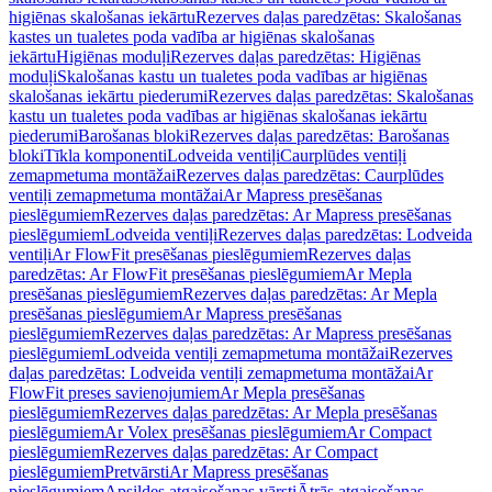
higiēnas skalošanas iekārtu
Rezerves daļas paredzētas: Skalošanas
kastes un tualetes poda vadība ar higiēnas skalošanas
iekārtu
Higiēnas moduļi
Rezerves daļas paredzētas: Higiēnas
moduļi
Skalošanas kastu un tualetes poda vadības ar higiēnas
skalošanas iekārtu piederumi
Rezerves daļas paredzētas: Skalošanas
kastu un tualetes poda vadības ar higiēnas skalošanas iekārtu
piederumi
Barošanas bloki
Rezerves daļas paredzētas: Barošanas
bloki
Tīkla komponenti
Lodveida ventiļi
Caurplūdes ventiļi
zemapmetuma montāžai
Rezerves daļas paredzētas: Caurplūdes
ventiļi zemapmetuma montāžai
Ar Mapress presēšanas
pieslēgumiem
Rezerves daļas paredzētas: Ar Mapress presēšanas
pieslēgumiem
Lodveida ventiļi
Rezerves daļas paredzētas: Lodveida
ventiļi
Ar FlowFit presēšanas pieslēgumiem
Rezerves daļas
paredzētas: Ar FlowFit presēšanas pieslēgumiem
Ar Mepla
presēšanas pieslēgumiem
Rezerves daļas paredzētas: Ar Mepla
presēšanas pieslēgumiem
Ar Mapress presēšanas
pieslēgumiem
Rezerves daļas paredzētas: Ar Mapress presēšanas
pieslēgumiem
Lodveida ventiļi zemapmetuma montāžai
Rezerves
daļas paredzētas: Lodveida ventiļi zemapmetuma montāžai
Ar
FlowFit preses savienojumiem
Ar Mepla presēšanas
pieslēgumiem
Rezerves daļas paredzētas: Ar Mepla presēšanas
pieslēgumiem
Ar Volex presēšanas pieslēgumiem
Ar Compact
pieslēgumiem
Rezerves daļas paredzētas: Ar Compact
pieslēgumiem
Pretvārsti
Ar Mapress presēšanas
pieslēgumiem
Apsildes atgaisošanas vārsti
Ātrās atgaisošanas