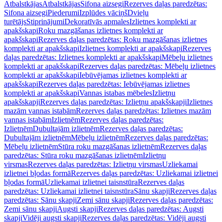
Atbalstkājas
Atbalstkājas
Sifona aizsegi
Rezerves daļas paredzētas:
Sifona aizsegi
Piederumi
Izplūdes vāciņš
Dvieļu
turētājs
Stiprinājumi
Dekoratīvās apmales
Izlietnes komplekti ar
apakšskapi
Roku mazgāšanas izlietnes komplekti ar
apakšskapi
Rezerves daļas paredzētas: Roku mazgāšanas izlietnes
komplekti ar apakšskapi
Izlietnes komplekti ar apakšskapi
Rezerves
daļas paredzētas: Izlietnes komplekti ar apakšskapi
Mēbeļu izlietnes
komplekti ar apakšskapi
Rezerves daļas paredzētas: Mēbeļu izlietnes
komplekti ar apakšskapi
Iebūvējamas izlietnes komplekti ar
apakšskapi
Rezerves daļas paredzētas: Iebūvējamas izlietnes
komplekti ar apakšskapi
Vannas istabas mēbeles
Izlietņu
apakšskapji
Rezerves daļas paredzētas: Izlietņu apakšskapji
Izlietnes
mazām vannas istabām
Rezerves daļas paredzētas: Izlietnes mazām
vannas istabām
Izlietnēm
Rezerves daļas paredzētas:
Izlietnēm
Dubultajām izlietnēm
Rezerves daļas paredzētas:
Dubultajām izlietnēm
Mēbeļu izlietnēm
Rezerves daļas paredzētas:
Mēbeļu izlietnēm
Stūra roku mazgāšanas izlietnēm
Rezerves daļas
paredzētas: Stūra roku mazgāšanas izlietnēm
Izlietņu
virsmas
Rezerves daļas paredzētas: Izlietņu virsmas
Uzliekamai
izlietnei bļodas formā
Rezerves daļas paredzētas: Uzliekamai izlietnei
bļodas formā
Uzliekamai izlietnei taisnstūra
Rezerves daļas
paredzētas: Uzliekamai izlietnei taisnstūra
Sānu skapji
Rezerves daļas
paredzētas: Sānu skapji
Zemi sānu skapji
Rezerves daļas paredzētas:
Zemi sānu skapji
Augsti skapji
Rezerves daļas paredzētas: Augsti
skapji
Vidēji augsti skapji
Rezerves daļas paredzētas: Vidēji augsti