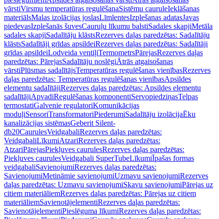
vārsti
Virsmu temperatūras regulēšana
Sistēmu caurule
Ieklāšanas
materiāls
Malas izolācijas joslas
Līmlentes
Izplešanas adatas
Javas
piedevas
Izplešanās šuves
Cauruļu līkumu balsti
Sadales skapji
Metāla
sadales skapji
Sadalītāju klāsts
Rezerves daļas paredzētas: Sadalītāju
klāsts
Sadalītāji grīdas apsildei
Rezerves daļas paredzētas: Sadalītāji
grīdas apsildei
Lodveida ventiļi
Termometrs
Pārejas
Rezerves daļas
paredzētas: Pārejas
Sadalītāju noslēgi
Ātrās atgaisošanas
vārsti
Plūsmas sadalītājs
Temperatūras regulēšanas vienības
Rezerves
daļas paredzētas: Temperatūras regulēšanas vienības
Apsildes
elementu sadalītāji
Rezerves daļas paredzētas: Apsildes elementu
sadalītāji
Apvadi
Regulēšanas komponenti
Servopiedziņas
Telpas
termostati
Galvenie regulatori
Komunikācijas
moduļi
Sensori
Transformatori
Piederumi
Sadalītāju izolācija
Ēku
kanalizācijas sistēmas
Geberit Silent-
db20
Caurules
Veidgabali
Rezerves daļas paredzētas:
Veidgabali
Līkumi
Atzari
Rezerves daļas paredzētas:
Atzari
Pārejas
Piekļuves caurules
Rezerves daļas paredzētas:
Piekļuves caurules
Veidgabali SuperTube
Līkumi
Īpašas formas
veidgabali
Savienojumi
Rezerves daļas paredzētas:
Savienojumi
Metināmie savienojumi
Uzmavu savienojumi
Rezerves
daļas paredzētas: Uzmavu savienojumi
Skavu savienojumi
Pārejas uz
citiem materiāliem
Rezerves daļas paredzētas: Pārejas uz citiem
materiāliem
Savienotājelementi
Rezerves daļas paredzētas:
Savienotājelementi
Pieslēguma līkumi
Rezerves daļas paredzētas: