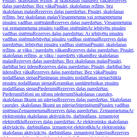
Pisuāri, skalošanas režīms, ar skalošanas malu
Bez vāka
Rezerves
daļas paredzētas: Bez vāka
Pisuāri, skalošanas režīms, bez
skalošanas malas
Rezerves daļas paredzētas: Pisuāri, skalošanas
režīms, bez skalošanas malas
Virsapmetuma vai zemapmetuma
pisuāru vadības sistēmām
Rezerves daļas paredzētas: Virsapmetuma
vai zemapmetuma pisuāru vadības sistēmām
Ar iebūvētu pisuāru
vadības sistēmu
Rezerves daļas paredzētas: Ar iebūvētu pisuāru
vadības sistēmu
Iebūvētai pisuāru vadības sistēmai
Rezerves daļas
paredzētas: Iebūvētai pisuāru vadības sistēmai
Pisuāri, skalošanas
režīms, ar vāku / paredzēts vākam
Rezerves daļas paredzētas: Pisuāri,
skalošanas režīms, ar vāku / paredzēts vākam
Bez skalošanas
malas
Rezerves daļas paredzētas: Bez skalošanas malas
Pisuāri,
darbībai bez ūdens
Rezerves daļas paredzētas: Pisuāri, darbībai bez
ūdens
Bez vāka
Rezerves daļas paredzētas: Bez vāka
Pisuāru
nodalīšanas sienas
Plastmasas pisuāru nodalīšanas sienas
Stikla
pisuāru nodalīšanas sienas
Keramikas sanitārtehnikas pisuāru
nodalīšanas sienas
Piederumi
Rezerves daļas paredzētas:
Piederumi
Sifoni un sifonu piederumi
Skalošanas caurules,
skalošanas līkumi un pārejas
Rezerves daļas paredzētas: Skalošanas
caurules, skalošanas līkumi un pārejas
Stiprinājumi
Pisuāru vadības
sistēmas
Zemapmetuma
Rezerves daļas paredzētas: Zemapmetuma
Ar
elektronisku skalošanas aktivizāciju, darbināšana, izmantojot
elektrotīklu
Rezerves daļas paredzētas: Ar elektronisku skalošanas
aktivizāciju, darbināšana, izmantojot elektrotīklu
Ar elektronisku
skalošanas aktivizāciju, darbināšana, izmantojot baterijas
Rezerves