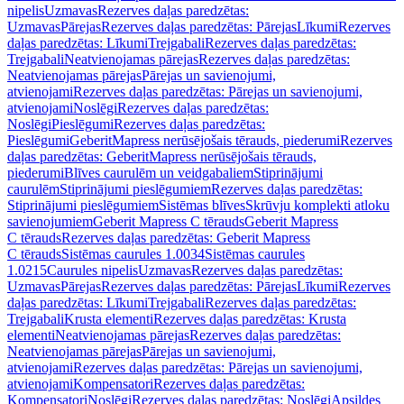
nipelis
Uzmavas
Rezerves daļas paredzētas:
Uzmavas
Pārejas
Rezerves daļas paredzētas: Pārejas
Līkumi
Rezerves
daļas paredzētas: Līkumi
Trejgabali
Rezerves daļas paredzētas:
Trejgabali
Neatvienojamas pārejas
Rezerves daļas paredzētas:
Neatvienojamas pārejas
Pārejas un savienojumi,
atvienojami
Rezerves daļas paredzētas: Pārejas un savienojumi,
atvienojami
Noslēgi
Rezerves daļas paredzētas:
Noslēgi
Pieslēgumi
Rezerves daļas paredzētas:
Pieslēgumi
GeberitMapress nerūsējošais tērauds, piederumi
Rezerves
daļas paredzētas: GeberitMapress nerūsējošais tērauds,
piederumi
Blīves caurulēm un veidgabaliem
Stiprinājumi
caurulēm
Stiprinājumi pieslēgumiem
Rezerves daļas paredzētas:
Stiprinājumi pieslēgumiem
Sistēmas blīves
Skrūvju komplekti atloku
savienojumiem
Geberit Mapress C tērauds
Geberit Mapress
C tērauds
Rezerves daļas paredzētas: Geberit Mapress
C tērauds
Sistēmas caurules 1.0034
Sistēmas caurules
1.0215
Caurules nipelis
Uzmavas
Rezerves daļas paredzētas:
Uzmavas
Pārejas
Rezerves daļas paredzētas: Pārejas
Līkumi
Rezerves
daļas paredzētas: Līkumi
Trejgabali
Rezerves daļas paredzētas:
Trejgabali
Krusta elementi
Rezerves daļas paredzētas: Krusta
elementi
Neatvienojamas pārejas
Rezerves daļas paredzētas:
Neatvienojamas pārejas
Pārejas un savienojumi,
atvienojami
Rezerves daļas paredzētas: Pārejas un savienojumi,
atvienojami
Kompensatori
Rezerves daļas paredzētas:
Kompensatori
Noslēgi
Rezerves daļas paredzētas: Noslēgi
Apsildes