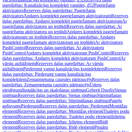
paredzētas: Kanalizācijas komplekti vannām, d52
Pagriežams
aktivizators
Rezerves daļas paredzētas: Pagriežams
aktivizators
Apdares komplekti pagriežamam aktivizatoram
Rezerves
daļas paredzētas: Apdares komplekti pagriežamam aktivizatoram
Ar
pagriežamu aktivizatoru un ieplūdi
Rezerves daļas paredzētas: Ar
pagriežamu aktivizatoru un ieplūdi
Apdares komplekti pagriežamam
aktivizatoram un ieplūdei
Rezerves daļas paredzētas: Apdares
komplekti pagriežamam aktivizatoram un ieplūdei
Ar aktivizatoru
PushControl
Rezerves daļas paredzētas: Ar aktivizatoru
PushControl
Apdares komplekti aktivizatoram PushControl
Rezerves
daļas paredzētas: Apdares komplekti aktivizatoram PushControl
Ar
vārstu aizbāžņiem
Rezerves daļas paredzētas: Ar vārstu
aizbāžņiem
Piederumi vannu kanalizācijas komplektiem
Rezerves
daļas paredzētas: Piederumi vannu kanalizācijas
komplektiem
Zemapmetuma caurules pārtraucējs
Rezerves daļas
paredzētas: Zemapmetuma caurules pārtraucējs
Ūdens
pieslēgumi
Instalācijas un skalošanas sistēmas
Geberit Duofix
Sienas
sistēmas
Rezerves daļas paredzētas: Sienas sistēmas
Stiprināšanas
sistēmas
Rezerves daļas paredzētas: Stiprināšanas sistēmas
Paneļu
apšuvums
Piederumi
Rezerves daļas paredzētas: Piederumi
Montāžas
elementi
Rezerves daļas paredzētas: Montāžas elementi
Tualetes podu
elementi
Rezerves daļas paredzētas: Tualetes podu elementi
Izlietņu
elementi
Rezerves daļas paredzētas: Izlietņu elementi
Bidē
elementi
Rezerves daļas paredzētas: Bidē elementi
Pisuāru