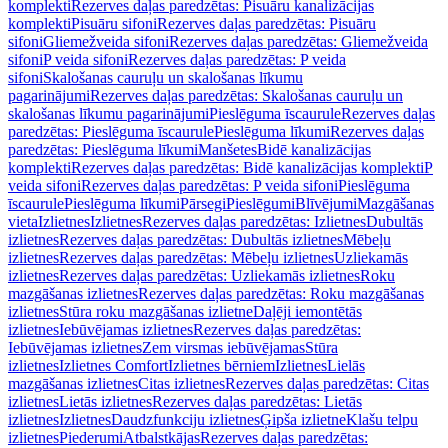
komplekti
Rezerves daļas paredzētas: Pisuāru kanalizācijas
komplekti
Pisuāru sifoni
Rezerves daļas paredzētas: Pisuāru
sifoni
Gliemežveida sifoni
Rezerves daļas paredzētas: Gliemežveida
sifoni
P veida sifoni
Rezerves daļas paredzētas: P veida
sifoni
Skalošanas cauruļu un skalošanas līkumu
pagarinājumi
Rezerves daļas paredzētas: Skalošanas cauruļu un
skalošanas līkumu pagarinājumi
Pieslēguma īscaurule
Rezerves daļas
paredzētas: Pieslēguma īscaurule
Pieslēguma līkumi
Rezerves daļas
paredzētas: Pieslēguma līkumi
Manšetes
Bidē kanalizācijas
komplekti
Rezerves daļas paredzētas: Bidē kanalizācijas komplekti
P
veida sifoni
Rezerves daļas paredzētas: P veida sifoni
Pieslēguma
īscaurule
Pieslēguma līkumi
Pārsegi
Pieslēgumi
Blīvējumi
Mazgāšanas
vieta
Izlietnes
Izlietnes
Rezerves daļas paredzētas: Izlietnes
Dubultās
izlietnes
Rezerves daļas paredzētas: Dubultās izlietnes
Mēbeļu
izlietnes
Rezerves daļas paredzētas: Mēbeļu izlietnes
Uzliekamās
izlietnes
Rezerves daļas paredzētas: Uzliekamās izlietnes
Roku
mazgāšanas izlietnes
Rezerves daļas paredzētas: Roku mazgāšanas
izlietnes
Stūra roku mazgāšanas izlietne
Daļēji iemontētās
izlietnes
Iebūvējamas izlietnes
Rezerves daļas paredzētas:
Iebūvējamas izlietnes
Zem virsmas iebūvējamas
Stūra
izlietnes
Izlietnes Comfort
Izlietnes bērniem
Izlietnes
Lielās
mazgāšanas izlietnes
Citas izlietnes
Rezerves daļas paredzētas: Citas
izlietnes
Lietās izlietnes
Rezerves daļas paredzētas: Lietās
izlietnes
Izlietnes
Daudzfunkciju izlietnes
Ģipša izlietne
Klašu telpu
izlietnes
Piederumi
Atbalstkājas
Rezerves daļas paredzētas: