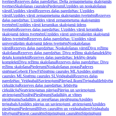
tvertnes
Rezerves daļas paredzētas: Delta zemapmetuma skalojamās
tvertnes
Skalošanas caurules
Piederumi
Uzpildes un noskalošanas
vārsti
Uzpildes vārsti
Rezerves daļas paredzētas: Uzpildes
vārsti
Uzpildes vārsti zemapmetuma skalojamām tvertnēm
Rezerves
daļas paredzētas: Uzpildes vārsti zemapmetuma skalojamām
tvertnēm
Uzpildes vārsti keramikas skalojamā ūdens
tvertnēm
Rezerves daļas paredzētas: Uzpildes vārsti keramikas
skalojamā ūdens tvertnēm
Uzpildes vārsti universālajām skalojamā
ūdens tvertnēm
Rezerves daļas paredzētas: Uzpildes vārsti
universālajām skalojamā ūdens tvertnēm
Noskalošanas
vārsti
Rezerves daļas paredzētas: Noskalošanas vārsti
Divu režīmu
skalošana
Rezerves daļas paredzētas: Divu režīmu skalošana
Iekšējo
detaļu komplekti
Rezerves daļas paredzētas: Iekšējo detaļu
komplekti
Divu režīmu skalošana
Rezerves daļas paredzētas: Divu
režīmu skalošana
Piederumi
Noskalošanas pogas
Padeves
sistēmas
Geberit FlowFit
Sistēmu caurules ML
Apsildes sistēmu
caurules ML
Sistēmu caurules SL
Veidgabali
Rezerves daļas
paredzētas: Veidgabali
Savienojumi
Pārejas
Līkumi
Trejgabali
Iebūvēta
cirkulācija
Rezerves daļas paredzētas: Iebūvēta
cirkulācija
Neatvienojamas pārejas
Pārejas un savienojumi,
atvienojami
Noslēgi
Pieslēgumi
Sadalītājs ar vītnes
pieslēgumu
Sadalītājs ar presēšanas pieslēgumu
Apsildes
trejgabals
Apsildes pārejas un savienojumi, atvienojami
Apsildes
pieslēgumi
Piederumi
Blīves caurulēm un veidgabaliem
Veidgabalu
blīvējumi
Pārsegi caurulēm
Stiprinājumi caurulēm
Stiprinājumi