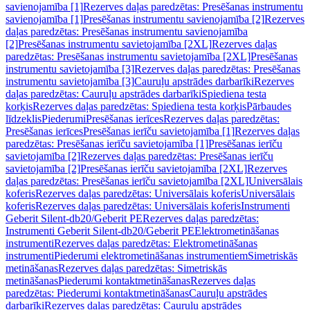
savienojamība [1]
Rezerves daļas paredzētas: Presēšanas instrumentu
savienojamība [1]
Presēšanas instrumentu savienojamība [2]
Rezerves
daļas paredzētas: Presēšanas instrumentu savienojamība
[2]
Presēšanas instrumentu savietojamība [2XL]
Rezerves daļas
paredzētas: Presēšanas instrumentu savietojamība [2XL]
Presēšanas
instrumentu savietojamība [3]
Rezerves daļas paredzētas: Presēšanas
instrumentu savietojamība [3]
Cauruļu apstrādes darbarīki
Rezerves
daļas paredzētas: Cauruļu apstrādes darbarīki
Spiediena testa
korķis
Rezerves daļas paredzētas: Spiediena testa korķis
Pārbaudes
līdzeklis
Piederumi
Presēšanas ierīces
Rezerves daļas paredzētas:
Presēšanas ierīces
Presēšanas ierīču savietojamība [1]
Rezerves daļas
paredzētas: Presēšanas ierīču savietojamība [1]
Presēšanas ierīču
savietojamība [2]
Rezerves daļas paredzētas: Presēšanas ierīču
savietojamība [2]
Presēšanas ierīču savietojamība [2XL]
Rezerves
daļas paredzētas: Presēšanas ierīču savietojamība [2XL]
Universālais
koferis
Rezerves daļas paredzētas: Universālais koferis
Universālais
koferis
Rezerves daļas paredzētas: Universālais koferis
Instrumenti
Geberit Silent-db20/Geberit PE
Rezerves daļas paredzētas:
Instrumenti Geberit Silent-db20/Geberit PE
Elektrometināšanas
instrumenti
Rezerves daļas paredzētas: Elektrometināšanas
instrumenti
Piederumi elektrometināšanas instrumentiem
Simetriskās
metināšanas
Rezerves daļas paredzētas: Simetriskās
metināšanas
Piederumi kontaktmetināšanas
Rezerves daļas
paredzētas: Piederumi kontaktmetināšanas
Cauruļu apstrādes
darbarīki
Rezerves daļas paredzētas: Cauruļu apstrādes