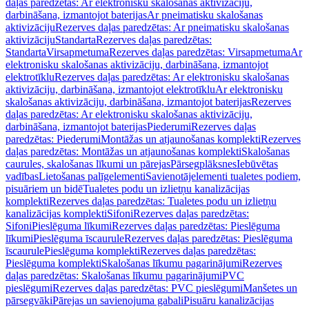
daļas paredzētas: Ar elektronisku skalošanas aktivizāciju,
darbināšana, izmantojot baterijas
Ar pneimatisku skalošanas
aktivizāciju
Rezerves daļas paredzētas: Ar pneimatisku skalošanas
aktivizāciju
Standarta
Rezerves daļas paredzētas:
Standarta
Virsapmetuma
Rezerves daļas paredzētas: Virsapmetuma
Ar
elektronisku skalošanas aktivizāciju, darbināšana, izmantojot
elektrotīklu
Rezerves daļas paredzētas: Ar elektronisku skalošanas
aktivizāciju, darbināšana, izmantojot elektrotīklu
Ar elektronisku
skalošanas aktivizāciju, darbināšana, izmantojot baterijas
Rezerves
daļas paredzētas: Ar elektronisku skalošanas aktivizāciju,
darbināšana, izmantojot baterijas
Piederumi
Rezerves daļas
paredzētas: Piederumi
Montāžas un atjaunošanas komplekti
Rezerves
daļas paredzētas: Montāžas un atjaunošanas komplekti
Skalošanas
caurules, skalošanas līkumi un pārejas
Pārsegplāksnes
Iebūvētas
vadības
Lietošanas palīgelementi
Savienotājelementi tualetes podiem,
pisuāriem un bidē
Tualetes podu un izlietņu kanalizācijas
komplekti
Rezerves daļas paredzētas: Tualetes podu un izlietņu
kanalizācijas komplekti
Sifoni
Rezerves daļas paredzētas:
Sifoni
Pieslēguma līkumi
Rezerves daļas paredzētas: Pieslēguma
līkumi
Pieslēguma īscaurule
Rezerves daļas paredzētas: Pieslēguma
īscaurule
Pieslēguma komplekti
Rezerves daļas paredzētas:
Pieslēguma komplekti
Skalošanas līkumu pagarinājumi
Rezerves
daļas paredzētas: Skalošanas līkumu pagarinājumi
PVC
pieslēgumi
Rezerves daļas paredzētas: PVC pieslēgumi
Manšetes un
pārsegvāki
Pārejas un savienojuma gabali
Pisuāru kanalizācijas