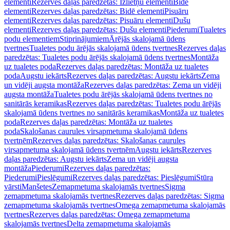
elementi
Rezerves daļas paredzētas: Izlietņu elementi
Bidē
elementi
Rezerves daļas paredzētas: Bidē elementi
Pisuāru
elementi
Rezerves daļas paredzētas: Pisuāru elementi
Dušu
elementi
Rezerves daļas paredzētas: Dušu elementi
Piederumi
Tualetes
podu elementiem
Stiprinājumiem
Ārējās skalojamā ūdens
tvertnes
Tualetes podu ārējās skalojamā ūdens tvertnes
Rezerves daļas
paredzētas: Tualetes podu ārējās skalojamā ūdens tvertnes
Montāža
uz tualetes poda
Rezerves daļas paredzētas: Montāža uz tualetes
poda
Augstu iekārts
Rezerves daļas paredzētas: Augstu iekārts
Zema
un vidēji augsta montāža
Rezerves daļas paredzētas: Zema un vidēji
augsta montāža
Tualetes podu ārējās skalojamā ūdens tvertnes no
sanitārās keramikas
Rezerves daļas paredzētas: Tualetes podu ārējās
skalojamā ūdens tvertnes no sanitārās keramikas
Montāža uz tualetes
poda
Rezerves daļas paredzētas: Montāža uz tualetes
poda
Skalošanas caurules virsapmetuma skalojamā ūdens
tvertnēm
Rezerves daļas paredzētas: Skalošanas caurules
virsapmetuma skalojamā ūdens tvertnēm
Augstu iekārts
Rezerves
daļas paredzētas: Augstu iekārts
Zema un vidēji augsta
montāža
Piederumi
Rezerves daļas paredzētas:
Piederumi
Pieslēgumi
Rezerves daļas paredzētas: Pieslēgumi
Stūra
vārsti
Manšetes
Zemapmetuma skalojamās tvertnes
Sigma
zemapmetuma skalojamās tvertnes
Rezerves daļas paredzētas: Sigma
zemapmetuma skalojamās tvertnes
Omega zemapmetuma skalojamās
tvertnes
Rezerves daļas paredzētas: Omega zemapmetuma
skalojamās tvertnes
Delta zemapmetuma skalojamās