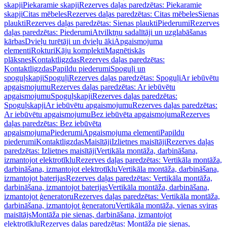
skapji
Piekaramie skapji
Rezerves daļas paredzētas: Piekaramie
skapji
Citas mēbeles
Rezerves daļas paredzētas: Citas mēbeles
Sienas
plaukti
Rezerves daļas paredzētas: Sienas plaukti
Piederumi
Rezerves
daļas paredzētas: Piederumi
Atvilktņu sadalītāji un uzglabāšanas
kārbas
Dvieļu turētāji un dvieļu āķi
Apgaismojuma
elementi
Rokturi
Kāju komplekti
Magnētiskās
plāksnes
Kontaktligzdas
Rezerves daļas paredzētas:
Kontaktligzdas
Papildu piederumi
Spoguļi un
spoguļskapji
Spoguļi
Rezerves daļas paredzētas: Spoguļi
Ar iebūvētu
apgaismojumu
Rezerves daļas paredzētas: Ar iebūvētu
apgaismojumu
Spoguļskapji
Rezerves daļas paredzētas:
Spoguļskapji
Ar iebūvētu apgaismojumu
Rezerves daļas paredzētas:
Ar iebūvētu apgaismojumu
Bez iebūvēta apgaismojuma
Rezerves
daļas paredzētas: Bez iebūvēta
apgaismojuma
Piederumi
Apgaismojuma elementi
Papildu
piederumi
Kontaktligzdas
Maisītāji
Izlietnes maisītāji
Rezerves daļas
paredzētas: Izlietnes maisītāji
Vertikāla montāža, darbināšana,
izmantojot elektrotīklu
Rezerves daļas paredzētas: Vertikāla montāža,
darbināšana, izmantojot elektrotīklu
Vertikāla montāža, darbināšana,
izmantojot baterijas
Rezerves daļas paredzētas: Vertikāla montāža,
darbināšana, izmantojot baterijas
Vertikāla montāža, darbināšana,
izmantojot ģeneratoru
Rezerves daļas paredzētas: Vertikāla montāža,
darbināšana, izmantojot ģeneratoru
Vertikāla montāža, vienas sviras
maisītājs
Montāža pie sienas, darbināšana, izmantojot
elektrotīklu
Rezerves daļas paredzētas: Montāža pie sienas,