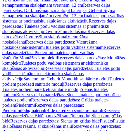
zemapmetuma skalojamām tvertnēm, 12 cm
Rezerves daļas
paredzētas: Darbināšanai, izmantojot baterijas, Geberit Sigma
zemapmetuma skalojamām tvertnēm, 12 cm
Tualetes podu vadības
sistēmas ar pneimatisku skalošanas aktivizāciju
Rezerves daļas
paredzētas: Tualetes podu vadības sistēmas ar pneimatisku
skalošanas aktivizāciju
Divu režīmu skalošanai
Rezerves daļas
paredzētas: Divu režīmu skalošanai
Vienrežīma
noskalošanai
Rezerves daļas paredzētas: Vienrežīma
noskalošanai
Piederumi tualetes podu vadības sistēmām
Rezerves
daļas paredzētas: Piederumi tualetes podu vadības
sistēmām
Montāžas komplekti
Rezerves daļas paredzētas: Montāžas
komplekti
Tualetes podu vadības sistēmām ar elektronisku
skalošanas aktivizāciju
Rezerves daļas paredzētas: Tualetes podu
vadības sistēmām ar elektronisku skalošanas
aktivizāciju
Savienojumi
Geberit Monolith sanitārie moduļi
Tualetes
podiem paredzēti sanitārie moduļi
Rezerves daļas paredzētas:
Tualetes podiem paredzēti sanitārie moduļi
Sienas tualetes
podiem
Rezerves daļas paredzētas: Sienas tualetes podiem
Grīdas
tualetes podiem
Rezerves daļas paredzētas: Grīdas tualetes
podiem
Piederumi
Rezerves daļas paredzētas:
Piederumi
Palīgmateriāli
Bidē paredzēti sanitārie moduļi
Rezerves
daļas paredzētas: Bidē paredzēti sanitārie moduļi
Sienas un grīdas
bidē
Rezerves daļas paredzētas: Sienas un grīdas bidē
Pisuārs
Pisuāri,
skalošanas režīms, ar skalošanas malu
Rezerves daļas paredzētas: