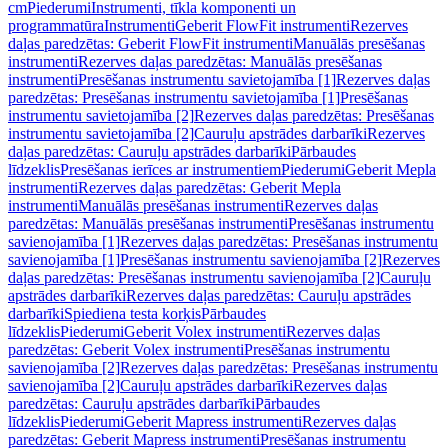
cm
Piederumi
Instrumenti, tīkla komponenti un
programmatūra
Instrumenti
Geberit FlowFit instrumenti
Rezerves
daļas paredzētas: Geberit FlowFit instrumenti
Manuālās presēšanas
instrumenti
Rezerves daļas paredzētas: Manuālās presēšanas
instrumenti
Presēšanas instrumentu savietojamība [1]
Rezerves daļas
paredzētas: Presēšanas instrumentu savietojamība [1]
Presēšanas
instrumentu savietojamība [2]
Rezerves daļas paredzētas: Presēšanas
instrumentu savietojamība [2]
Cauruļu apstrādes darbarīki
Rezerves
daļas paredzētas: Cauruļu apstrādes darbarīki
Pārbaudes
līdzeklis
Presēšanas ierīces ar instrumentiem
Piederumi
Geberit Mepla
instrumenti
Rezerves daļas paredzētas: Geberit Mepla
instrumenti
Manuālās presēšanas instrumenti
Rezerves daļas
paredzētas: Manuālās presēšanas instrumenti
Presēšanas instrumentu
savienojamība [1]
Rezerves daļas paredzētas: Presēšanas instrumentu
savienojamība [1]
Presēšanas instrumentu savienojamība [2]
Rezerves
daļas paredzētas: Presēšanas instrumentu savienojamība [2]
Cauruļu
apstrādes darbarīki
Rezerves daļas paredzētas: Cauruļu apstrādes
darbarīki
Spiediena testa korķis
Pārbaudes
līdzeklis
Piederumi
Geberit Volex instrumenti
Rezerves daļas
paredzētas: Geberit Volex instrumenti
Presēšanas instrumentu
savienojamība [2]
Rezerves daļas paredzētas: Presēšanas instrumentu
savienojamība [2]
Cauruļu apstrādes darbarīki
Rezerves daļas
paredzētas: Cauruļu apstrādes darbarīki
Pārbaudes
līdzeklis
Piederumi
Geberit Mapress instrumenti
Rezerves daļas
paredzētas: Geberit Mapress instrumenti
Presēšanas instrumentu