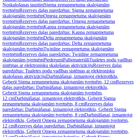
Noskalošanas taustiņi
Sigma zemapmetuma skalojamām
tvertnēm
Rezerves daļas paredzētas: Sigma zemapmetuma
skalojamām tvertnēm
Omega zemapmetuma skalojamām
tvertnēm
Rezerves daļas paredzētas: Omega zemapmetuma
skalojamām tvertnēm
Kappa zemapmetuma skalojamām
tvertnēm
Rezerves daļas paredzētas: Kappa zemapmetuma
skalojamām tvertnēm
Delta zemapmetuma skalojamām
tvertnēm
Rezerves daļas paredzētas: Delta zemapmetuma
skalojamām tvertnēm
Twinline zemapmetuma skalojamām
tvertnēm
Rezerves daļas paredzētas: Twinline zemapmetuma
skalojamām tvertnēm
Piederumi
Palīgmateriāli
Tualetes podu vadības
sistēmas ar elektronisku skalošanas aktivizāciju
Rezerves daļas
paredzētas: Tualetes podu vadības sistēmas ar elektronisku
skalošanas aktivizāciju
Darbināšanai, izmantojot elektrotīklu,
Geberit Sigma zemapmetuma skalojamām tvertnēm, 12 cm
Rezerves
daļas paredzētas: Darbināšanai, izmantojot elektrotīklu,
Geberit Sigma zemapmetuma skalojamām tvertnēm,
12 cm
Darbināšanai, izmantojot elektrotīklu, Geberit Sigma
zemapmetuma skalojamām tvertnēm, 8 cm
Rezerves daļas
paredzētas: Darbināšanai, izmantojot elektrotīklu, Geberit Sigma
zemapmetuma skalojamām tvertnēm, 8 cm
Darbināšanai, izmantojot
elektrotīklu, Geberit Omega zemapmetuma skalojamām tvertnēm,
12 cm
Rezerves daļas paredzētas: Darbināšanai, izmantojot
elektrotīklu, Geberit Omega zemapmetuma skalojamām tvertnēm,
12 cm
Darbināšanai, izmantojot baterijas, Geberit Sigma