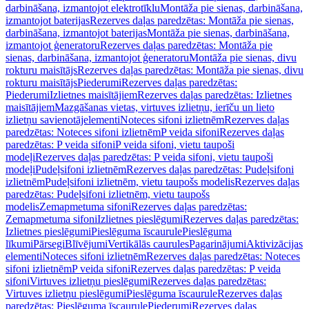
darbināšana, izmantojot elektrotīklu
Montāža pie sienas, darbināšana,
izmantojot baterijas
Rezerves daļas paredzētas: Montāža pie sienas,
darbināšana, izmantojot baterijas
Montāža pie sienas, darbināšana,
izmantojot ģeneratoru
Rezerves daļas paredzētas: Montāža pie
sienas, darbināšana, izmantojot ģeneratoru
Montāža pie sienas, divu
rokturu maisītājs
Rezerves daļas paredzētas: Montāža pie sienas, divu
rokturu maisītājs
Piederumi
Rezerves daļas paredzētas:
Piederumi
Izlietnes maisītājiem
Rezerves daļas paredzētas: Izlietnes
maisītājiem
Mazgāšanas vietas, virtuves izlietņu, ierīču un lieto
izlietņu savienotājelementi
Noteces sifoni izlietnēm
Rezerves daļas
paredzētas: Noteces sifoni izlietnēm
P veida sifoni
Rezerves daļas
paredzētas: P veida sifoni
P veida sifoni, vietu taupoši
modeļi
Rezerves daļas paredzētas: P veida sifoni, vietu taupoši
modeļi
Pudeļsifoni izlietnēm
Rezerves daļas paredzētas: Pudeļsifoni
izlietnēm
Pudeļsifoni izlietnēm, vietu taupošs modelis
Rezerves daļas
paredzētas: Pudeļsifoni izlietnēm, vietu taupošs
modelis
Zemapmetuma sifoni
Rezerves daļas paredzētas:
Zemapmetuma sifoni
Izlietnes pieslēgumi
Rezerves daļas paredzētas:
Izlietnes pieslēgumi
Pieslēguma īscaurule
Pieslēguma
līkumi
Pārsegi
Blīvējumi
Vertikālās caurules
Pagarinājumi
Aktivizācijas
elementi
Noteces sifoni izlietnēm
Rezerves daļas paredzētas: Noteces
sifoni izlietnēm
P veida sifoni
Rezerves daļas paredzētas: P veida
sifoni
Virtuves izlietņu pieslēgumi
Rezerves daļas paredzētas:
Virtuves izlietņu pieslēgumi
Pieslēguma īscaurule
Rezerves daļas
paredzētas: Pieslēguma īscaurule
Piederumi
Rezerves daļas