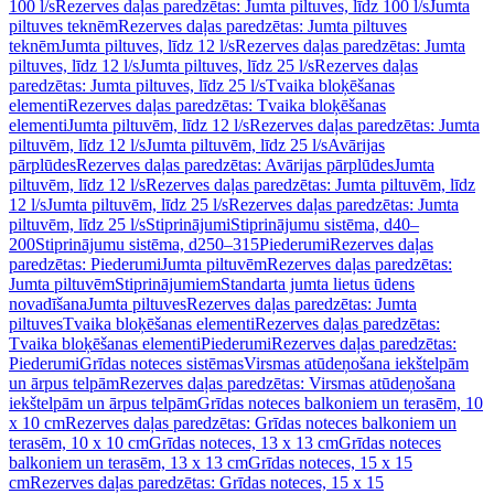
100 l/s
Rezerves daļas paredzētas: Jumta piltuves, līdz 100 l/s
Jumta
piltuves teknēm
Rezerves daļas paredzētas: Jumta piltuves
teknēm
Jumta piltuves, līdz 12 l/s
Rezerves daļas paredzētas: Jumta
piltuves, līdz 12 l/s
Jumta piltuves, līdz 25 l/s
Rezerves daļas
paredzētas: Jumta piltuves, līdz 25 l/s
Tvaika bloķēšanas
elementi
Rezerves daļas paredzētas: Tvaika bloķēšanas
elementi
Jumta piltuvēm, līdz 12 l/s
Rezerves daļas paredzētas: Jumta
piltuvēm, līdz 12 l/s
Jumta piltuvēm, līdz 25 l/s
Avārijas
pārplūdes
Rezerves daļas paredzētas: Avārijas pārplūdes
Jumta
piltuvēm, līdz 12 l/s
Rezerves daļas paredzētas: Jumta piltuvēm, līdz
12 l/s
Jumta piltuvēm, līdz 25 l/s
Rezerves daļas paredzētas: Jumta
piltuvēm, līdz 25 l/s
Stiprinājumi
Stiprinājumu sistēma, d40–
200
Stiprinājumu sistēma, d250–315
Piederumi
Rezerves daļas
paredzētas: Piederumi
Jumta piltuvēm
Rezerves daļas paredzētas:
Jumta piltuvēm
Stiprinājumiem
Standarta jumta lietus ūdens
novadīšana
Jumta piltuves
Rezerves daļas paredzētas: Jumta
piltuves
Tvaika bloķēšanas elementi
Rezerves daļas paredzētas:
Tvaika bloķēšanas elementi
Piederumi
Rezerves daļas paredzētas:
Piederumi
Grīdas noteces sistēmas
Virsmas atūdeņošana iekštelpām
un ārpus telpām
Rezerves daļas paredzētas: Virsmas atūdeņošana
iekštelpām un ārpus telpām
Grīdas noteces balkoniem un terasēm, 10
x 10 cm
Rezerves daļas paredzētas: Grīdas noteces balkoniem un
terasēm, 10 x 10 cm
Grīdas noteces, 13 x 13 cm
Grīdas noteces
balkoniem un terasēm, 13 x 13 cm
Grīdas noteces, 15 x 15
cm
Rezerves daļas paredzētas: Grīdas noteces, 15 x 15