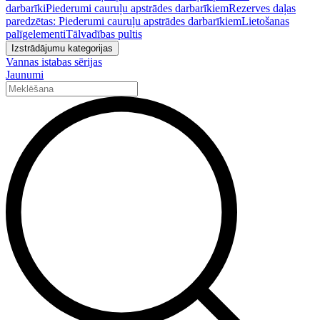
darbarīki
Piederumi cauruļu apstrādes darbarīkiem
Rezerves daļas
paredzētas: Piederumi cauruļu apstrādes darbarīkiem
Lietošanas
palīgelementi
Tālvadības pultis
Izstrādājumu kategorijas
Vannas istabas sērijas
Jaunumi